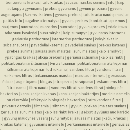
bentonitinis kraikas
|
tofu kraikas
|
sausas maistas sunims
|
info
|
kaip
sutaupyti gyvunams
|
prekes gyvunams
|
gyvunu prieziura
|
gyvunu
augintojams
|
šunims
|
katėms
|
gyvunu prekes
|
tofu kraiko naudojimas
|
ar
patiks tofu
|
augalinė alternatyva
|
gyvunu prekes
|
kontaktai
|
apie mus
|
naujienos
|
nuorodos
|
nuorodos
|
nuorodos
|
gyvunu prekes
|
edalo itaka
|
itaka sunu isvaizdai
|
sunu mityba
|
kaip sutaupyti
|
gyvunams internetu
|
geriausia parduotuve
|
internetine parduotuve
|
kokybiskas ir
subalansuotas
|
pavadeliai katems
|
pavadeliai sunims
|
prekes katems
|
prekes sunims
|
sausas sunu maistas
|
sunu maistas
|
kaip ismokyti
|
ypatingas kraikas
|
akcija prekems
|
geriausi siltnamiai
|
kaip issirinkti
|
polikarbonatiniai šiltnamiai
|
tvirti siltnamiai
|
polikarbonatiniai atsiliepimai
|
šiltnamiai atsiliepimai
|
led reklama
|
vandens filtrai
|
vandens filtrai
|
renkamės filtrus
|
tinkamiausias maistas
|
maistas internetu
|
geriausias
ėdalas
|
augintojams
|
blogas
|
straipsniai
|
straipsniai
|
ieskantiems filtru
|
filtrai namui
|
filtru nauda
|
vandens filtrai
|
vandens filtrai
|
biologinės
bakterijos
|
kanalizacijos kvapas
|
kanalizacijos bakterijos
|
medinis namelis
su ciuozykla
|
efektyvio biologinės bakterijos
|
brita vandens filtrai
|
privatus darzelis
|
šiltnamiai
|
siltnamiai
|
gyvunu prekes
|
maistas sunims
|
geriausias sunu maistas
|
kaip issirinkti kraika
|
gelbsti gyvūnus nuo karščio
|
gyvūnų maudynės vasarą
|
šunų mityba
|
sausas maistas
|
kačių kraikas
|
kraikas katėms
|
gyvūnams internetu
|
perkamiausios internetu
|
geriausias