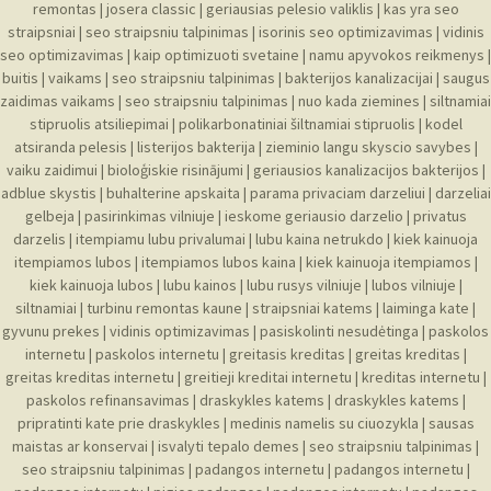
remontas
|
josera classic
|
geriausias pelesio valiklis
|
kas yra seo
straipsniai
|
seo straipsniu talpinimas
|
isorinis seo optimizavimas
|
vidinis
seo optimizavimas
|
kaip optimizuoti svetaine
|
namu apyvokos reikmenys
|
buitis
|
vaikams
|
seo straipsniu talpinimas
|
bakterijos kanalizacijai
|
saugus
zaidimas vaikams
|
seo straipsniu talpinimas
|
nuo kada ziemines
|
siltnamiai
stipruolis atsiliepimai
|
polikarbonatiniai šiltnamiai stipruolis
|
kodel
atsiranda pelesis
|
listerijos bakterija
|
zieminio langu skyscio savybes
|
vaiku zaidimui
|
bioloģiskie risinājumi
|
geriausios kanalizacijos bakterijos
|
adblue skystis
|
buhalterine apskaita
|
parama privaciam darzeliui
|
darzeliai
gelbeja
|
pasirinkimas vilniuje
|
ieskome geriausio darzelio
|
privatus
darzelis
|
itempiamu lubu privalumai
|
lubu kaina netrukdo
|
kiek kainuoja
itempiamos lubos
|
itempiamos lubos kaina
|
kiek kainuoja itempiamos
|
kiek kainuoja lubos
|
lubu kainos
|
lubu rusys vilniuje
|
lubos vilniuje
|
siltnamiai
|
turbinu remontas kaune
|
straipsniai katems
|
laiminga kate
|
gyvunu prekes
|
vidinis optimizavimas
|
pasiskolinti nesudėtinga
|
paskolos
internetu
|
paskolos internetu
|
greitasis kreditas
|
greitas kreditas
|
greitas kreditas internetu
|
greitieji kreditai internetu
|
kreditas internetu
|
paskolos refinansavimas
|
draskykles katems
|
draskykles katems
|
pripratinti kate prie draskykles
|
medinis namelis su ciuozykla
|
sausas
maistas ar konservai
|
isvalyti tepalo demes
|
seo straipsniu talpinimas
|
seo straipsniu talpinimas
|
padangos internetu
|
padangos internetu
|