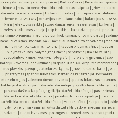
ciuozykla
|
su čiuožykla
|
zoo prekes
|
Darbas Vilniuje
|
Recruitment agency
Lithuania
|
kroviniu pervezimas klaipeda
|
tralas klaipeda
|
griovimo darbai
klaipeda
|
siukliu isvezimas
|
klinkerio trinkeles
|
biopreparatai nuotekoms
|
priemone starwax 637
|
bakterijos irenginiams kaina
|
bakterijos STARWAX
kaina
|
efektyvus valiklis
|
stogo danga renkames geriausia
|
klinkeris
|
pelesio naikinimas vonioje
|
kaip isnaikinti
|
kaip naikinti pelesi
|
pelesiu
naikinimo priemone
|
naikinti pelesi
|
kiek kainuoja griovimo darbai
|
zaidimo
nameliai vaikams
|
mediniai vaiku nameliai
|
nameliai zaisti vaikams
|
mediniu
nameliu komplektavimas
|
toneriai
|
kaseciu pildymas vilnius
|
kaseciu
pildymas kaunas
|
valymo įrenginiams
|
septikams
|
tualeto valiklis
|
spausdintuvu kainos
|
vestuviu fotografai
|
muro sienu griovimas
|
seo
|
bateriju ikrovimas
|
patikimumas
|
orapute JDK S 60
|
oraputes membranos
|
indu ploviklis
|
pavojingu atlieku tvarkymas
|
griovimo darbai kaina
|
geliu
pristatymas
|
apatinis trikotazas
|
bakterijos kanalizacijai
|
kosmetika
internetu pigiau
|
valentino dienos dovanos
|
apatinis trikotazas moterims
|
bakterijoskanalizacijai.lt
|
darzelis klaipedoje
|
pagalba tėvams klaipėdoje
|
privatus darželis klaipėdoje gelbėja
|
darželis klaipėdoje
|
pasirinkimas
klaipėdoje
|
darželis klaipėdoje
|
privatus darželis klaipėdoje
|
privatus
darželis klaipėdoje
|
darželis klaipėdoje
|
vandens filtrai
|
nuo pelesio
|
aukle
|
valymo irenginiai kaina
|
privatus darzelis klaipedoje
|
mediniai nameliai
vaikams
|
atlieku isvezimas
|
padangos automobiliams
|
seo straipsniu