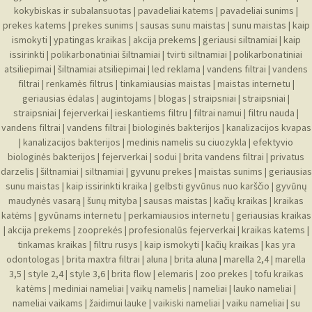
kokybiskas ir subalansuotas
|
pavadeliai katems
|
pavadeliai sunims
|
prekes katems
|
prekes sunims
|
sausas sunu maistas
|
sunu maistas
|
kaip
ismokyti
|
ypatingas kraikas
|
akcija prekems
|
geriausi siltnamiai
|
kaip
issirinkti
|
polikarbonatiniai šiltnamiai
|
tvirti siltnamiai
|
polikarbonatiniai
atsiliepimai
|
šiltnamiai atsiliepimai
|
led reklama
|
vandens filtrai
|
vandens
filtrai
|
renkamės filtrus
|
tinkamiausias maistas
|
maistas internetu
|
geriausias ėdalas
|
augintojams
|
blogas
|
straipsniai
|
straipsniai
|
straipsniai
|
fejerverkai
|
ieskantiems filtru
|
filtrai namui
|
filtru nauda
|
vandens filtrai
|
vandens filtrai
|
biologinės bakterijos
|
kanalizacijos kvapas
|
kanalizacijos bakterijos
|
medinis namelis su ciuozykla
|
efektyvio
biologinės bakterijos
|
fejerverkai
|
sodui
|
brita vandens filtrai
|
privatus
darzelis
|
šiltnamiai
|
siltnamiai
|
gyvunu prekes
|
maistas sunims
|
geriausias
sunu maistas
|
kaip issirinkti kraika
|
gelbsti gyvūnus nuo karščio
|
gyvūnų
maudynės vasarą
|
šunų mityba
|
sausas maistas
|
kačių kraikas
|
kraikas
katėms
|
gyvūnams internetu
|
perkamiausios internetu
|
geriausias kraikas
|
akcija prekems
|
zooprekės
|
profesionalūs fejerverkai
|
kraikas katems
|
tinkamas kraikas
|
filtru rusys
|
kaip ismokyti
|
kačių kraikas
|
kas yra
odontologas
|
brita maxtra filtrai
|
aluna
|
brita aluna
|
marella 2,4
|
marella
3,5
|
style 2,4
|
style 3,6
|
brita flow
|
elemaris
|
zoo prekes
|
tofu kraikas
katėms
|
mediniai nameliai
|
vaikų namelis
|
nameliai
|
lauko nameliai
|
nameliai vaikams
|
žaidimui lauke
|
vaikiski nameliai
|
vaiku nameliai
|
su