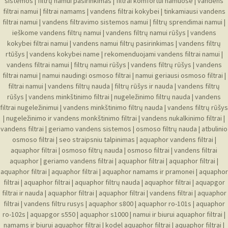
sistemos
|
filtrų namui pasirinkimas
|
filtrai komfortui namuose
|
vandens
filtrai namui
|
filtrai namams
|
vandens filtrai kokybei
|
tinkamiausi vandens
filtrai namui
|
vandens filtravimo sistemos namui
|
filtrų sprendimai namui
|
ieškome vandens filtrų namui
|
vandens filtrų namui rūšys
|
vandens
kokybei filtrai namui
|
vandens namui filtrų pasirinkimas
|
vandens filtrų
rtūšys
|
vandens kokybei name
|
rekomenduojami vandens filtrai namui
|
vandens filtrai namui
|
filtrų namui rūšys
|
vandens filtrų rūšys
|
vandens
filtrai namui
|
namui naudingi osmoso filtrai
|
namui geriausi osmoso filtrai
|
filtrai namui
|
vandens filtrų nauda
|
filtrų rūšys ir nauda
|
vandens filtrų
rūšys
|
vandens minkštinimo filtrai
|
nugeležinimo filtrų nauda
|
vandens
filtrai nugeležinimui
|
vandens minkštinimo filtrų nauda
|
vandens filtrų rūšys
|
nugeležinimo ir vandens monkštinimo filtrai
|
vandens nukalkinimo filtrai
|
vandens filtrai
|
geriamo vandens sistemos
|
osmoso filtrų nauda
|
atbulinio
osmoso filtrai
|
seo straipsniu talpinimas
|
aquaphor vandens filtrai
|
aquaphor filtrai
|
osmoso filtrų nauda
|
osmoso filtrai
|
vandens filtrai
aquaphor
|
geriamo vandens filtrai
|
aquaphor filtrai
|
aquaphor filtrai
|
aquaphor filtrai
|
aquaphor filtrai
|
aquaphor namams ir pramonei
|
aquaphor
filtrai
|
aquaphor filtrai
|
aquaphor filtrų nauda
|
aquaphor filtrai
|
aquapgor
filtrai ir nauda
|
aquaphor filtrai
|
aquaphor filtrai
|
vandens filtrai
|
aquaphor
filtrai
|
vandens filtru rusys
|
aquaphor s800
|
aquaphor ro-101s
|
aquaphor
ro-102s
|
aquapgor s550
|
aquaphor s1000
|
namui ir biurui aquaphor filtrai
|
namams ir biurui aquaphor filtrai
|
kodel aquaphor filtrai
|
aquaphor filtrai
|