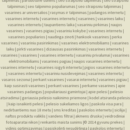
talpinimas
|
parduotuve sunims
|
seo straipsniu talpinimas
|
seo straipsniu
talpinimas
|
seo talpinimo populiarumas
|
seo straipsniu talpinimas
|
vasarines ar universalios
|
rasymas ir talpinimas
|
padangos internetu
|
vasarines internetu
|
vasarines internetu
|
vasarines
|
vasarines laiku
|
vasarines internetu
|
taupantiems laika
|
vasariniu pirkimas
|
naujos
vasarines
|
vasarines pigiau
|
vasariniu kokybe
|
vasarines internetu
|
vasarines populiarios
|
naudinga zinoti
|
hankook vasarines
|
perka
vasarines
|
vasariniu pasirinkimas
|
vasarines elektromobiliams
|
vasarines
laiku
|
pirkti vasarines
|
diziausias pasirinkimas
|
vasarines internetu
|
vasarines
|
vasarines
|
vasarines internetu
|
vasariniu privalumai
|
vasarines
elektromobiliams
|
vasarines pagiau
|
naujos vasarines internetu
|
vasarines internetu
|
vasarines isigyti internetu
|
pigios vasarines internetu
|
vasarines internetu
|
vasariniu nusidevejimas
|
vasarines internetu
|
vasaros sezonui
|
perkant vasarines
|
vasarai internetu
|
vasarines pigiau
|
kaip susirasti vasarines
|
perkant vasarines
|
perkame vasarines
|
apie
vasarines padangas
|
populiariausi gamintojai
|
apie pelesi
|
pelesio
atsiradimui
|
geriausia pelesio naikinimo priemone
|
kodel atsiranda pelesis
|
kaip isnaikinti pelesi
|
pelesio sukeliamos ligos
|
paskola visa para
|
nedirbantiems nuo 18 metu
|
sms kreditas
|
paskolos internetu
|
sicilija
|
naftos produktu valiklis
|
vandens filtrai
|
akmens druska
|
veidrodiniai
fotoaparatai nikon
|
renkantis maista sunims
|© 2014
gyvunu prekes
|
vidinis optimizavimas
|
pasiskolinti nesudėtinga
|
paskolos internetu
|