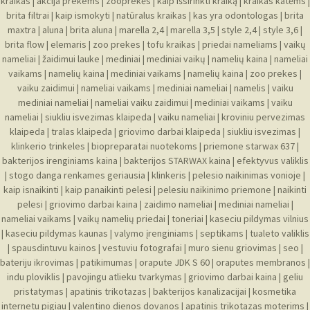
kraikas
|
akcija prekems
|
zooprekės
|
kaip išsirinkti kraiką
|
kraikas katėms
|
brita filtrai
|
kaip ismokyti
|
natūralus kraikas
|
kas yra odontologas
|
brita
maxtra
|
aluna
|
brita aluna
|
marella 2,4
|
marella 3,5
|
style 2,4
|
style 3,6
|
brita flow
|
elemaris
|
zoo prekes
|
tofu kraikas
|
priedai nameliams
|
vaikų
nameliai
|
žaidimui lauke
|
mediniai
|
mediniai vaikų
|
namelių kaina
|
nameliai
vaikams
|
namelių kaina
|
mediniai vaikams
|
namelių kaina
|
zoo prekes
|
vaiku zaidimui
|
nameliai vaikams
|
mediniai nameliai
|
namelis
|
vaiku
mediniai nameliai
|
nameliai vaiku zaidimui
|
mediniai vaikams
|
vaiku
nameliai
|
siukliu isvezimas klaipeda
|
vaiku nameliai
|
kroviniu pervezimas
klaipeda
|
tralas klaipeda
|
griovimo darbai klaipeda
|
siukliu isvezimas
|
klinkerio trinkeles
|
biopreparatai nuotekoms
|
priemone starwax 637
|
bakterijos irenginiams kaina
|
bakterijos STARWAX kaina
|
efektyvus valiklis
|
stogo danga renkames geriausia
|
klinkeris
|
pelesio naikinimas vonioje
|
kaip isnaikinti
|
kaip panaikinti pelesi
|
pelesiu naikinimo priemone
|
naikinti
pelesi
|
griovimo darbai kaina
|
zaidimo nameliai
|
mediniai nameliai
|
nameliai vaikams
|
vaikų namelių priedai
|
toneriai
|
kaseciu pildymas vilnius
|
kaseciu pildymas kaunas
|
valymo įrenginiams
|
septikams
|
tualeto valiklis
|
spausdintuvu kainos
|
vestuviu fotografai
|
muro sienu griovimas
|
seo
|
bateriju ikrovimas
|
patikimumas
|
orapute JDK S 60
|
oraputes membranos
|
indu ploviklis
|
pavojingu atlieku tvarkymas
|
griovimo darbai kaina
|
geliu
pristatymas
|
apatinis trikotazas
|
bakterijos kanalizacijai
|
kosmetika
internetu pigiau
|
valentino dienos dovanos
|
apatinis trikotazas moterims
|