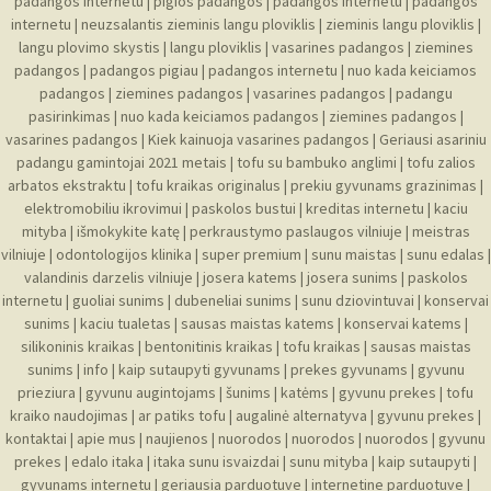
padangos internetu
|
pigios padangos
|
padangos internetu
|
padangos
internetu
|
neuzsalantis zieminis langu ploviklis
|
zieminis langu ploviklis
|
langu plovimo skystis
|
langu ploviklis
|
vasarines padangos
|
ziemines
padangos
|
padangos pigiau
|
padangos internetu
|
nuo kada keiciamos
padangos
|
ziemines padangos
|
vasarines padangos
|
padangu
pasirinkimas
|
nuo kada keiciamos padangos
|
ziemines padangos
|
vasarines padangos
|
Kiek kainuoja vasarines padangos
|
Geriausi asariniu
padangu gamintojai 2021 metais
|
tofu su bambuko anglimi
|
tofu zalios
arbatos ekstraktu
|
tofu kraikas originalus
|
prekiu gyvunams grazinimas
|
elektromobiliu ikrovimui
|
paskolos bustui
|
kreditas internetu
|
kaciu
mityba
|
išmokykite katę
|
perkraustymo paslaugos vilniuje
|
meistras
vilniuje
|
odontologijos klinika
|
super premium
|
sunu maistas
|
sunu edalas
|
valandinis darzelis vilniuje
|
josera katems
|
josera sunims
|
paskolos
internetu
|
guoliai sunims
|
dubeneliai sunims
|
sunu dziovintuvai
|
konservai
sunims
|
kaciu tualetas
|
sausas maistas katems
|
konservai katems
|
silikoninis kraikas
|
bentonitinis kraikas
|
tofu kraikas
|
sausas maistas
sunims
|
info
|
kaip sutaupyti gyvunams
|
prekes gyvunams
|
gyvunu
prieziura
|
gyvunu augintojams
|
šunims
|
katėms
|
gyvunu prekes
|
tofu
kraiko naudojimas
|
ar patiks tofu
|
augalinė alternatyva
|
gyvunu prekes
|
kontaktai
|
apie mus
|
naujienos
|
nuorodos
|
nuorodos
|
nuorodos
|
gyvunu
prekes
|
edalo itaka
|
itaka sunu isvaizdai
|
sunu mityba
|
kaip sutaupyti
|
gyvunams internetu
|
geriausia parduotuve
|
internetine parduotuve
|