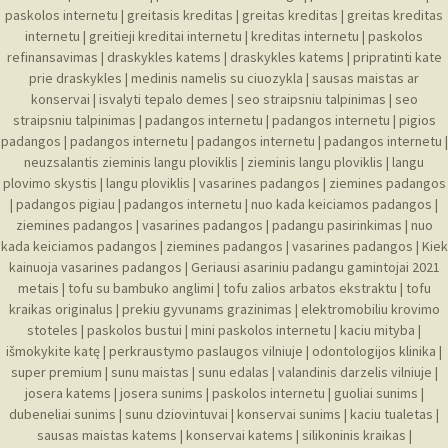
paskolos internetu
|
greitasis kreditas
|
greitas kreditas
|
greitas kreditas
internetu
|
greitieji kreditai internetu
|
kreditas internetu
|
paskolos
refinansavimas
|
draskykles katems
|
draskykles katems
|
pripratinti kate
prie draskykles
|
medinis namelis su ciuozykla
|
sausas maistas ar
konservai
|
isvalyti tepalo demes
|
seo straipsniu talpinimas
|
seo
straipsniu talpinimas
|
padangos internetu
|
padangos internetu
|
pigios
padangos
|
padangos internetu
|
padangos internetu
|
padangos internetu
|
neuzsalantis zieminis langu ploviklis
|
zieminis langu ploviklis
|
langu
plovimo skystis
|
langu ploviklis
|
vasarines padangos
|
ziemines padangos
|
padangos pigiau
|
padangos internetu
|
nuo kada keiciamos padangos
|
ziemines padangos
|
vasarines padangos
|
padangu pasirinkimas
|
nuo
kada keiciamos padangos
|
ziemines padangos
|
vasarines padangos
|
Kiek
kainuoja vasarines padangos
|
Geriausi asariniu padangu gamintojai 2021
metais
|
tofu su bambuko anglimi
|
tofu zalios arbatos ekstraktu
|
tofu
kraikas originalus
|
prekiu gyvunams grazinimas
|
elektromobiliu krovimo
stoteles
|
paskolos bustui
|
mini paskolos internetu
|
kaciu mityba
|
išmokykite katę
|
perkraustymo paslaugos vilniuje
|
odontologijos klinika
|
super premium
|
sunu maistas
|
sunu edalas
|
valandinis darzelis vilniuje
|
josera katems
|
josera sunims
|
paskolos internetu
|
guoliai sunims
|
dubeneliai sunims
|
sunu dziovintuvai
|
konservai sunims
|
kaciu tualetas
|
sausas maistas katems
|
konservai katems
|
silikoninis kraikas
|