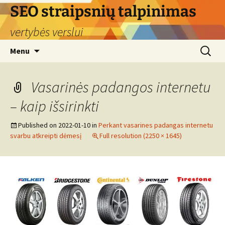
Skip
SEO straipsnių talpinimas
to
vertybės verslui
content
Search
Menu
for:
Vasarinės padangos internetu
– kaip išsirinkti
Published on
2022-01-10
in
Perkant vasarines padangas internetu
svarbu atkreipti dėmesį
Full resolution (2250 × 1645)