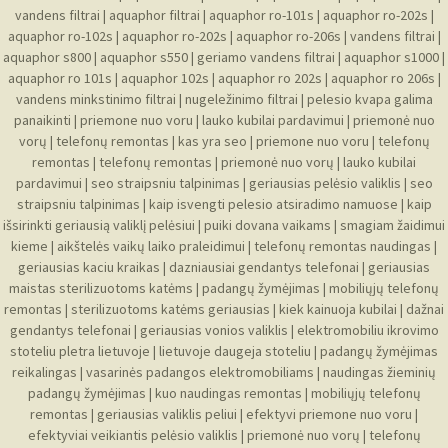
vandens filtrai
|
aquaphor filtrai
|
aquaphor ro-101s
|
aquaphor ro-202s
|
aquaphor ro-102s
|
aquaphor ro-202s
|
aquaphor ro-206s
|
vandens filtrai
|
aquaphor s800
|
aquaphor s550
|
geriamo vandens filtrai
|
aquaphor s1000
|
aquaphor ro 101s
|
aquaphor 102s
|
aquaphor ro 202s
|
aquaphor ro 206s
|
vandens minkstinimo filtrai
|
nugeležinimo filtrai
|
pelesio kvapa galima
panaikinti
|
priemone nuo voru
|
lauko kubilai pardavimui
|
priemonė nuo
vorų
|
telefonų remontas
|
kas yra seo
|
priemone nuo voru
|
telefonų
remontas
|
telefonų remontas
|
priemonė nuo vorų
|
lauko kubilai
pardavimui
|
seo straipsniu talpinimas
|
geriausias pelėsio valiklis
|
seo
straipsniu talpinimas
|
kaip isvengti pelesio atsiradimo namuose
|
kaip
išsirinkti geriausią valiklį pelėsiui
|
puiki dovana vaikams
|
smagiam žaidimui
kieme
|
aikštelės vaikų laiko praleidimui
|
telefonų remontas naudingas
|
geriausias kaciu kraikas
|
dazniausiai gendantys telefonai
|
geriausias
maistas sterilizuotoms katėms
|
padangų žymėjimas
|
mobiliųjų telefonų
remontas
|
sterilizuotoms katėms geriausias
|
kiek kainuoja kubilai
|
dažnai
gendantys telefonai
|
geriausias vonios valiklis
|
elektromobiliu ikrovimo
stoteliu pletra lietuvoje
|
lietuvoje daugeja stoteliu
|
padangų žymėjimas
reikalingas
|
vasarinės padangos elektromobiliams
|
naudingas žieminių
padangų žymėjimas
|
kuo naudingas remontas
|
mobiliųjų telefonų
remontas
|
geriausias valiklis peliui
|
efektyvi priemone nuo voru
|
efektyviai veikiantis pelėsio valiklis
|
priemonė nuo vorų
|
telefonų