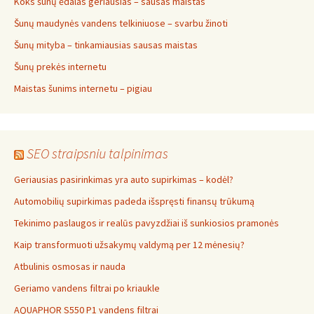
Koks šunų ėdalas geriausias – sausas maistas
Šunų maudynės vandens telkiniuose – svarbu žinoti
Šunų mityba – tinkamiausias sausas maistas
Šunų prekės internetu
Maistas šunims internetu – pigiau
SEO straipsniu talpinimas
Geriausias pasirinkimas yra auto supirkimas – kodėl?
Automobilių supirkimas padeda išspręsti finansų trūkumą
Tekinimo paslaugos ir realūs pavyzdžiai iš sunkiosios pramonės
Kaip transformuoti užsakymų valdymą per 12 mėnesių?
Atbulinis osmosas ir nauda
Geriamo vandens filtrai po kriaukle
AQUAPHOR S550 P1 vandens filtrai