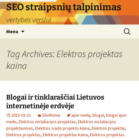
Skip
SEO straipsnių talpinimas
to
vertybės verslui
content
Search
Menu
for:
Tag Archives: Elektros projektas
kaina
Blogai ir tinklaraščiai Lietuvos
internetinėje erdvėje
2015-03-21
Skelbimai
apie meilę
,
blogai
,
blogai apie
meile
,
Elektros instaliacijos projektas
,
Elektros instaliacijos
projektavimas
,
Elektros ivado projekto kaina
,
Elektros projektai
,
Elektros projektas
,
Elektros projektas kaina
,
Elektros projektas