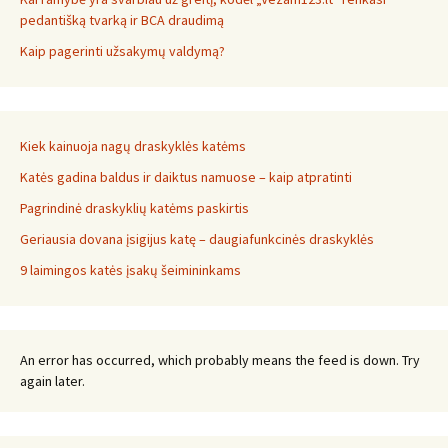
pedantišką tvarką ir BCA draudimą
Kaip pagerinti užsakymų valdymą?
Kiek kainuoja nagų draskyklės katėms
Katės gadina baldus ir daiktus namuose – kaip atpratinti
Pagrindinė draskyklių katėms paskirtis
Geriausia dovana įsigijus katę – daugiafunkcinės draskyklės
9 laimingos katės įsakų šeimininkams
An error has occurred, which probably means the feed is down. Try
again later.