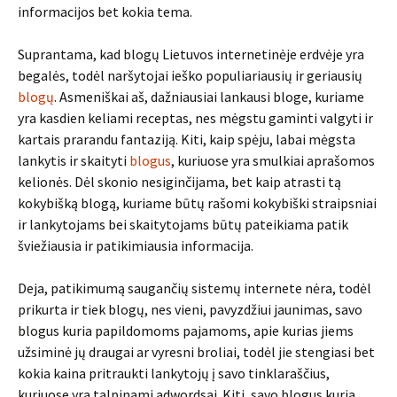
informacijos bet kokia tema.
Suprantama, kad blogų Lietuvos internetinėje erdvėje yra
begalės, todėl naršytojai ieško populiariausių ir geriausių
blogų
. Asmeniškai aš, dažniausiai lankausi bloge, kuriame
yra kasdien keliami receptas, nes mėgstu gaminti valgyti ir
kartais prarandu fantaziją. Kiti, kaip spėju, labai mėgsta
lankytis ir skaityti
blogus
, kuriuose yra smulkiai aprašomos
kelionės. Dėl skonio nesiginčijama, bet kaip atrasti tą
kokybišką blogą, kuriame būtų rašomi kokybiški straipsniai
ir lankytojams bei skaitytojams būtų pateikiama patik
šviežiausia ir patikimiausia informacija.
Deja, patikimumą saugančių sistemų internete nėra, todėl
prikurta ir tiek blogų, nes vieni, pavyzdžiui jaunimas, savo
blogus kuria papildomoms pajamoms, apie kurias jiems
užsiminė jų draugai ar vyresni broliai, todėl jie stengiasi bet
kokia kaina pritraukti lankytojų į savo tinklaraščius,
kuriuose yra talpinami adwordsai. Kiti, savo blogus kuria