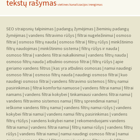
tekstų rašymas
vietines kanalizacijos irengimas
SEO straipsnių talpinimas
|
padangų žymėjimas
|
žieminių padangų
žymėjimas
|
vandens filtravimo rūšys
|
filtrai nugeležinimui
|
osmoso
filtrai
|
osmoso filtrų nauda
|
osmoso filtrai
|
filtrų rūšys
|
minkštinimo
filtrų naudojimas
|
minkštinimo sistema
|
filtrų rūšys ir nauda
|
osmoso filtrai
|
vandens filtrai nukalkinimui
|
vandens filtrų nauda
|
osmoso filtrų nauda
|
atbulinio osmoso filtrai
|
filtrų rūšys
|
apie
geriamo vandens filtrus
|
kas yra atbulinis osmosas
|
namui naudingi
osmoso filtrai
|
osmoso filtrų nauda
|
naudingi osmoso filtrai
|
kuo
naudingi osmoso filtrai
|
vandens filtravimo sistemos
|
filtrų namui
pasirinkimas
|
filtrai komfortui namuose
|
vandens filtrai namui
|
filtrai
namams
|
vandens filtrai kokybei
|
tinkamiausi vandens filtrai namui
|
vandens filtravimo sistemos namui
|
filtrų sprendimai namui
|
ieškome vandens filtrų namui
|
vandens filtrų namui rūšys
|
vandens
kokybei filtrai namui
|
vandens namui filtrų pasirinkimas
|
vandens
filtrų rtūšys
|
vandens kokybei name
|
rekomenduojami vandens
filtrai namui
|
vandens filtrai namui
|
filtrų namui rūšys
|
vandens filtrų
rūšys
|
vandens filtrai namui
|
namui naudingi osmoso filtrai
|
namui