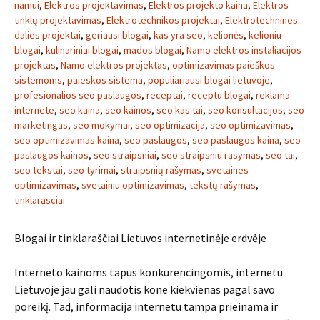
namui
,
Elektros projektavimas
,
Elektros projekto kaina
,
Elektros
tinklų projektavimas
,
Elektrotechnikos projektai
,
Elektrotechnines
dalies projektai
,
geriausi blogai
,
kas yra seo
,
kelionės
,
kelioniu
blogai
,
kulinariniai blogai
,
mados blogai
,
Namo elektros instaliacijos
projektas
,
Namo elektros projektas
,
optimizavimas paieškos
sistemoms
,
paieskos sistema
,
populiariausi blogai lietuvoje
,
profesionalios seo paslaugos
,
receptai
,
receptu blogai
,
reklama
internete
,
seo kaina
,
seo kainos
,
seo kas tai
,
seo konsultacijos
,
seo
marketingas
,
seo mokymai
,
seo optimizacija
,
seo optimizavimas
,
seo optimizavimas kaina
,
seo paslaugos
,
seo paslaugos kaina
,
seo
paslaugos kainos
,
seo straipsniai
,
seo straipsniu rasymas
,
seo tai
,
seo tekstai
,
seo tyrimai
,
straipsnių rašymas
,
svetaines
optimizavimas
,
svetainiu optimizavimas
,
tekstų rašymas
,
tinklarasciai
Blogai ir tinklaraščiai Lietuvos internetinėje erdvėje
Interneto kainoms tapus konkurencingomis, internetu
Lietuvoje jau gali naudotis kone kiekvienas pagal savo
poreikį. Tad, informacija internetu tampa prieinama ir