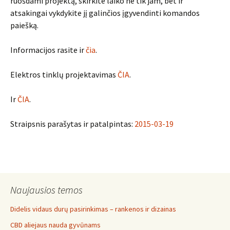
ruošdami projektą, skirkite laiko ne tik jam, bet ir
atsakingai vykdykite jį galinčios įgyvendinti komandos
paiešką.
Informacijos rasite ir
čia
.
Elektros tinklų projektavimas
ČIA
.
Ir
ČIA
.
Straipsnis parašytas ir patalpintas:
2015-03-19
Naujausios temos
Didelis vidaus durų pasirinkimas – rankenos ir dizainas
CBD aliejaus nauda gyvūnams