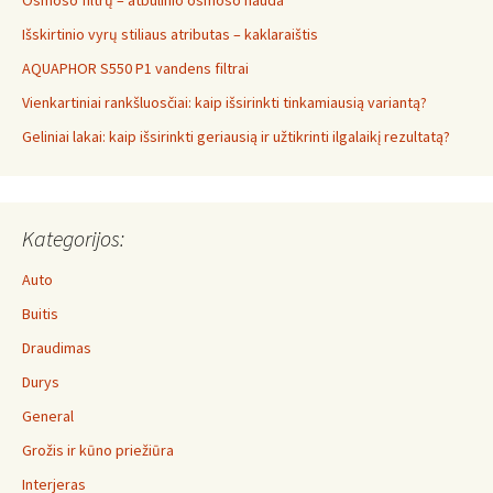
Osmoso filtrų – atbulinio osmoso nauda
Išskirtinio vyrų stiliaus atributas – kaklaraištis
AQUAPHOR S550 P1 vandens filtrai
Vienkartiniai rankšluosčiai: kaip išsirinkti tinkamiausią variantą?
Geliniai lakai: kaip išsirinkti geriausią ir užtikrinti ilgalaikį rezultatą?
Kategorijos:
Auto
Buitis
Draudimas
Durys
General
Grožis ir kūno priežiūra
Interjeras