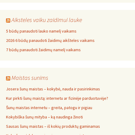
Aiksteles vaiku zaidimui lauke
5 būdų panaudoti lauko namelį vaikams
2026 6 būdų panaudoti žaidimų aikšteles vaikams
7 būdų panaudoti žaidimų namelį vaikams
Maistas sunims
Josera šunų maistas – kokybė, nauda ir pasirinkimas
Kur pirkti šunų maistą: internetu ar fizinėje parduotuvėje?
Šunų maistas internetu – greita, patogu ir pigiau
Kokybiška šunų mityba – ką naudinga žinoti
Sausas šunų maistas – iš kokių produktų gaminamas