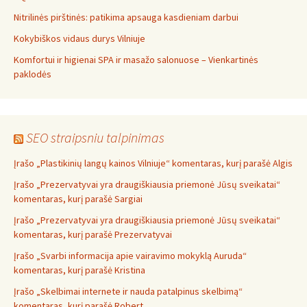
Nitrilinės pirštinės: patikima apsauga kasdieniam darbui
Kokybiškos vidaus durys Vilniuje
Komfortui ir higienai SPA ir masažo salonuose – Vienkartinės
paklodės
SEO straipsniu talpinimas
Įrašo „Plastikinių langų kainos Vilniuje“ komentaras, kurį parašė Algis
Įrašo „Prezervatyvai yra draugiškiausia priemonė Jūsų sveikatai“
komentaras, kurį parašė Sargiai
Įrašo „Prezervatyvai yra draugiškiausia priemonė Jūsų sveikatai“
komentaras, kurį parašė Prezervatyvai
Įrašo „Svarbi informacija apie vairavimo mokyklą Auruda“
komentaras, kurį parašė Kristina
Įrašo „Skelbimai internete ir nauda patalpinus skelbimą“
komentaras, kurį parašė Robert