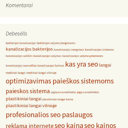
Komentarai
Debesėlis
bakterijos kanalizacijai
bakterijos valymo įrenginiams
kanalizacijos bakterijos
kanalizacijos irengimas
kanalizacijos sistemos
kanalizacijos valiklis
kanalizacijos valymas
kanalizacijos valymo priemones
kas yra seo
langai
kanalizacijos vamzdžiai
kanalizacijos šuliniai
mediniai langai
mediniai langai vilniuje
optimizavimas paieškos sistemoms
paieskos sistema
pigiausi aviabilietai
pigus aviabilietai
plastikiniai langai
plastikiniai langai kaina
plastikiniai langai vilniuje
profesionalios seo paslaugos
seo kaina
seo kainos
reklama internete