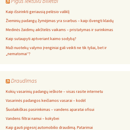
Pigus lektuvu bilietai
Kaip išsirinkti geriausią pelėsio valiklį
Žieminių padangų žymėjimas yra svarbus – kaip išvengti klaidų
Medinės žaidimų aikštelės vaikams – pristatymas ir surinkimas
Kaip sutaupyti aptveriant kaimo sodybą?
Maži nuotekų valymo įrenginiai gali veikti ne tik tyliai, bet ir
„nematomai‘‘?
Draudimas
Kokių vasarinių padangų ieškote – visas rasite internetu
Vasarinės padangos keičiamos vasarai – kodėl
Šiuolaikiškas pasirinkimas – vandens aparatai ofisui
Vandens filtrai namui – kokybei
Kaip gauti pigesnį automobilio draudimą. Patarimai