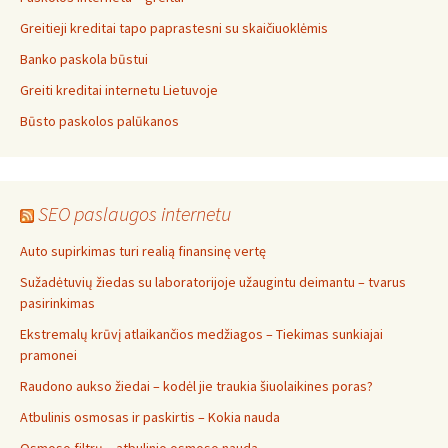
Greitieji kreditai tapo paprastesni su skaičiuoklėmis
Banko paskola būstui
Greiti kreditai internetu Lietuvoje
Būsto paskolos palūkanos
SEO paslaugos internetu
Auto supirkimas turi realią finansinę vertę
Sužadėtuvių žiedas su laboratorijoje užaugintu deimantu – tvarus
pasirinkimas
Ekstremalų krūvį atlaikančios medžiagos – Tiekimas sunkiajai
pramonei
Raudono aukso žiedai – kodėl jie traukia šiuolaikines poras?
Atbulinis osmosas ir paskirtis – Kokia nauda