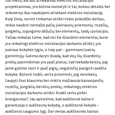
tuo metu, kai bus atliekamas elektros instaliacijos
projektavimas, yra būtina numatyti ir tai, kokios detalės bei
reikmenys bus naudojami atliekant elektros instaliaciją.
Kaip žinia, norint tinkamai atlikti tokio pobūdžio darbus,
reikia naudoti nemažai pačių įvairiausių priemonių: rozečių,
jungiklių, sujungimo dėžučių bei elementų, laidų izoliacijos.
Tačiau reikalas tame, kad visi šie išvardinti elementai, kurie
yra reikalingi elektros instaliacijos darbams atlikti, yra
įvairaus kokybės lygio, o taip pat – gaminami įvairių
gamintojų. Galima daryti išvadą, kad visų šių išvardintų
prekių pasirinkimas yra ypač platus, tad niekada keista, jog
jame galime rasti ir ypač pigių, negalinčių pasigirti aukšta
kokybe. Būtent todėl, verta prisiminti, jog nereikėtų
taupyti šiuo klausimu bei rinktis mažiausiai kainuojančių
rozečių, jungiklių bei kitų prekių, reikalingų elektros
instaliacijos darbams atlikti. Kodėl verta pirkti
brangesnius? Jau aptarėme, kad aukštesnė kaina ir
garantuoja ir aukštesnę kokybę, o aukštesnė kokybė –
aukštesnį saugumo lygį. Dar vienas aukštesnės kainos