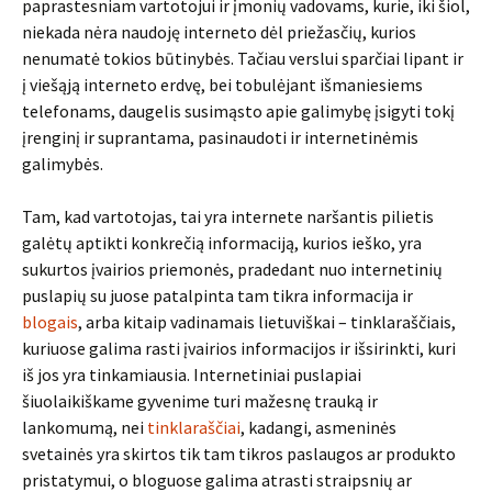
paprastesniam vartotojui ir įmonių vadovams, kurie, iki šiol,
niekada nėra naudoję interneto dėl priežasčių, kurios
nenumatė tokios būtinybės. Tačiau verslui sparčiai lipant ir
į viešąją interneto erdvę, bei tobulėjant išmaniesiems
telefonams, daugelis susimąsto apie galimybę įsigyti tokį
įrenginį ir suprantama, pasinaudoti ir internetinėmis
galimybės.
Tam, kad vartotojas, tai yra internete naršantis pilietis
galėtų aptikti konkrečią informaciją, kurios ieško, yra
sukurtos įvairios priemonės, pradedant nuo internetinių
puslapių su juose patalpinta tam tikra informacija ir
blogais
, arba kitaip vadinamais lietuviškai – tinklaraščiais,
kuriuose galima rasti įvairios informacijos ir išsirinkti, kuri
iš jos yra tinkamiausia. Internetiniai puslapiai
šiuolaikiškame gyvenime turi mažesnę trauką ir
lankomumą, nei
tinklaraščiai
, kadangi, asmeninės
svetainės yra skirtos tik tam tikros paslaugos ar produkto
pristatymui, o bloguose galima atrasti straipsnių ar