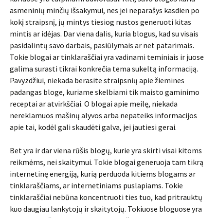
asmeninių minčių išsakymui, nes jei neparašys kasdien po
kokį straipsnį, jų mintys tiesiog nustos generuoti kitas
mintis ar idėjas. Dar viena dalis, kuria blogus, kad su visais
pasidalintų savo darbais, pasiūlymais ar net patarimais.
Tokie blogai ar tinklaraščiai yra vadinami teminiais ir juose
galima surasti tikrai konkrečia tema sukeltą informaciją.
Pavyzdžiui, niekada berasite straipsnių apie žiemines
padangas bloge, kuriame skelbiami tik maisto gaminimo
receptai ar atvirkščiai. O blogai apie meilę, niekada
nereklamuos mašinų alyvos arba nepateiks informacijos
apie tai, kodėl gali skaudėti galva, jei jautiesi gerai.
Bet yra ir dar viena rūšis blogų, kurie yra skirti visai kitoms
reikmėms, nei skaitymui. Tokie blogai generuoja tam tikrą
internetinę energiją, kurią perduoda kitiems blogams ar
tinklaraščiams, ar internetiniams puslapiams. Tokie
tinklaraščiai nebūna koncentruoti ties tuo, kad pritrauktų
kuo daugiau lankytojų ir skaitytojų. Tokiuose bloguose yra