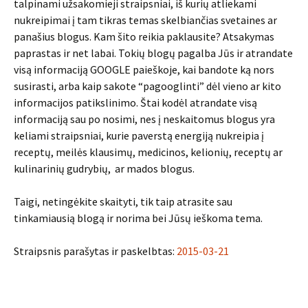
talpinami užsakomieji straipsniai, iš kurių atliekami
nukreipimai į tam tikras temas skelbiančias svetaines ar
panašius blogus. Kam šito reikia paklausite? Atsakymas
paprastas ir net labai. Tokių blogų pagalba Jūs ir atrandate
visą informaciją GOOGLE paieškoje, kai bandote ką nors
susirasti, arba kaip sakote “pagooglinti” dėl vieno ar kito
informacijos patikslinimo. Štai kodėl atrandate visą
informaciją sau po nosimi, nes į neskaitomus blogus yra
keliami straipsniai, kurie paverstą energiją nukreipia į
receptų, meilės klausimų, medicinos, kelionių, receptų ar
kulinarinių gudrybių, ar mados blogus.
Taigi, netingėkite skaityti, tik taip atrasite sau
tinkamiausią blogą ir norima bei Jūsų ieškoma tema.
Straipsnis parašytas ir paskelbtas:
2015-03-21