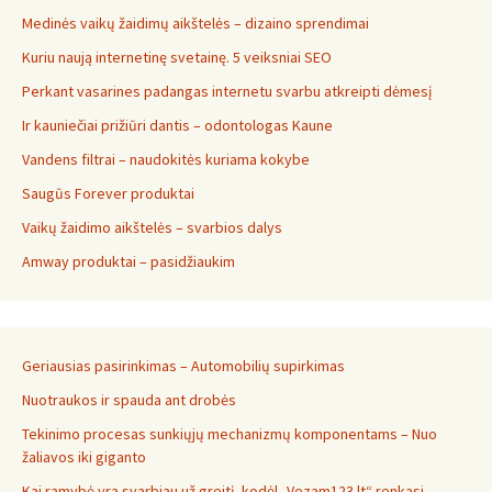
Medinės vaikų žaidimų aikštelės – dizaino sprendimai
Kuriu naują internetinę svetainę. 5 veiksniai SEO
Perkant vasarines padangas internetu svarbu atkreipti dėmesį
Ir kauniečiai prižiūri dantis – odontologas Kaune
Vandens filtrai – naudokitės kuriama kokybe
Saugūs Forever produktai
Vaikų žaidimo aikštelės – svarbios dalys
Amway produktai – pasidžiaukim
Geriausias pasirinkimas – Automobilių supirkimas
Nuotraukos ir spauda ant drobės
Tekinimo procesas sunkiųjų mechanizmų komponentams – Nuo
žaliavos iki giganto
Kai ramybė yra svarbiau už greitį, kodėl „Vezam123.lt“ renkasi