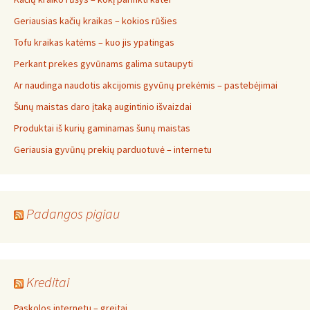
Geriausias kačių kraikas – kokios rūšies
Tofu kraikas katėms – kuo jis ypatingas
Perkant prekes gyvūnams galima sutaupyti
Ar naudinga naudotis akcijomis gyvūnų prekėmis – pastebėjimai
Šunų maistas daro įtaką augintinio išvaizdai
Produktai iš kurių gaminamas šunų maistas
Geriausia gyvūnų prekių parduotuvė – internetu
Padangos pigiau
Kreditai
Paskolos internetu – greitai