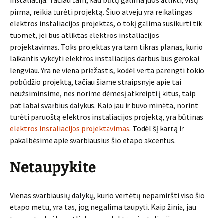
instaliacija. Tačiau tam, kad būtų galima juos atlikti, visų
pirma, reikia turėti projektą. Šiuo atveju yra reikalingas
elektros instaliacijos projektas, o tokį galima susikurti tik
tuomet, jei bus atliktas elektros instaliacijos
projektavimas. Toks projektas yra tam tikras planas, kurio
laikantis vykdyti elektros instaliacijos darbus bus gerokai
lengviau. Yra ne viena priežastis, kodėl verta parengti tokio
pobūdžio projektą, tačiau šiame straipsnyje apie tai
neužsiminsime, nes norime dėmesį atkreipti į kitus, taip
pat labai svarbius dalykus. Kaip jau ir buvo minėta, norint
turėti paruoštą elektros instaliacijos projektą, yra būtinas
elektros instaliacijos projektavimas
. Todėl šį kartą ir
pakalbėsime apie svarbiausius šio etapo akcentus.
Netaupykite
Vienas svarbiausių dalykų, kurio vertėtų nepamiršti viso šio
etapo metu, yra tas, jog negalima taupyti. Kaip žinia, jau