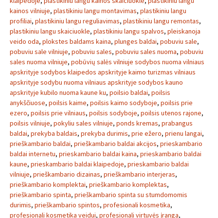
klaipedoje
,
plastikiniu langu kainos skaiciuokle
,
plastikiniu langu
kainos vilniuje
,
plastikiniu langu montavimas
,
plastikiniu langu
profiliai
,
plastikiniu langu reguliavimas
,
plastikiniu langu remontas
,
plastikiniu langu skaiciuokle
,
plastikiniu langu spalvos
,
pleiskanoja
veido oda
,
plokstes baldams kaina
,
plunges baldai
,
pobuviu sale
,
pobuviu sale vilniuje
,
pobuviu sales
,
pobuviu sales nuoma
,
pobuviu
sales nuoma vilniuje
,
pobūvių salės vilniuje sodybos nuoma vilniaus
apskrityje sodybos klaipedos apskrityje kaimo turizmas vilniaus
apskrityje sodybu nuoma vilniaus apskrityje sodybos kauno
apskrityje kubilo nuoma kaune ku
,
poilsio baldai
,
poilsis
anykščiuose
,
poilsis kaime
,
poilsis kaimo sodyboje
,
poilsis prie
ezero
,
poilsis prie vilniaus
,
poilsis sodyboje
,
poilsis utenos rajone
,
poilsis vilniuje
,
pokyliu sales vilniuje
,
ponds kremas
,
prabangus
baldai
,
prekyba baldais
,
prekyba durimis
,
prie ežero
,
prienu langai
,
prieškambario baldai
,
prieškambario baldai akcijos
,
prieskambario
baldai internetu
,
prieskambario baldai kaina
,
prieskambario baldai
kaune
,
prieskambario baldai klaipedoje
,
prieskambario baldai
vilniuje
,
prieškambario dizainas
,
prieškambario interjeras
,
prieškambario komplektai
,
prieškambario komplektas
,
prieškambario spinta
,
prieškambario spinta su stumdomomis
durimis
,
prieškambario spintos
,
profesionali kosmetika
,
profesionali kosmetika veidui
,
profesionali virtuvės įranga
,