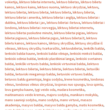
vokietija
,
lėktuvo bilietai internetu
,
lektuvo bilietas
,
lėktuvo bilietu
kainos
,
lektuvo kaina
,
lektuvo nuoma
,
lektuvo skrydziai
,
lektuvu
,
lektuvu bileitai
,
lektuvu biletai
,
lektuvu bilieta
,
lėktuvų bilietai
,
lektuvu bilietai i amerika
,
lektuvu bilietai i anglija
,
lektuvu bilietai i
dublina
,
lektuvu bilietai i jav
,
lektuvu bilietai i lietuva
,
lektuvu bilietai i
londona
,
lektuvu bilietai i norvegija
,
lėktuvų bilietai internetu
,
lektuvu bilietai paskutine minute
,
lektuvu bilietai pigiau
,
lektuvu
bilietai pigiausi
,
lektuvu bilietai pigus
,
lektuvu bilietai.lt
,
lektuvu
bilietu kainos
,
lektuvu kainos
,
lėktuvų skrydžiai
,
lėktuvų skrydžiai iš
vilniaus
,
lėktuvų skrydžių tvarkaraštis
,
lektuvubilietai
,
lenkiški baldai
,
lenkiski baldai kaune
,
lenkiski baldai vilniuje
,
lenkiski minksti baldai
,
lenkiski odiniai baldai
,
lenkiski plastikiniai langai
,
lenkiski svetaines
baldai
,
lenkiški virtuvės baldai
,
lenkiski virtuviniai baldai
,
liektuvo
biletai
,
liektuvo bilietai
,
liektuvu biletai
,
liektuvu bilietai
,
lietuviški
baldai
,
lietuviski miegamojo baldai
,
lietuviski virtuves baldai
,
lietuvos baldu gamintojai
,
lingiu sodyba
,
lirene kosmetika
,
londonas
vilnius
,
londonas vilnius skrydziai
,
losjonas nuo spuogu
,
lova spinta
,
lovu gamyba kaune
,
lygi veido oda
,
madara kosmetika
,
maitinamasis veido kremas
,
majoru sodyba
,
manikiuro mokykla
,
mano saunioji sodyba
,
mano sodyba
,
mano virtuvė
,
masazo
akademija
,
masyvo baldai
,
masyvo baldu gamyba
,
matis kosmetika
,