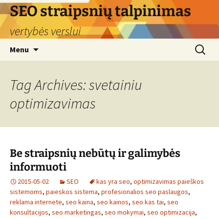
Skip
SEO straipsnių talpinimas
to
vertybės verslui
content
Search
Menu
for:
Tag Archives: svetainiu
optimizavimas
Be straipsnių nebūtų ir galimybės
informuoti
2015-05-02
SEO
kas yra seo
,
optimizavimas paieškos
sistemoms
,
paieskos sistema
,
profesionalios seo paslaugos
,
reklama internete
,
seo kaina
,
seo kainos
,
seo kas tai
,
seo
konsultacijos
,
seo marketingas
,
seo mokymai
,
seo optimizacija
,