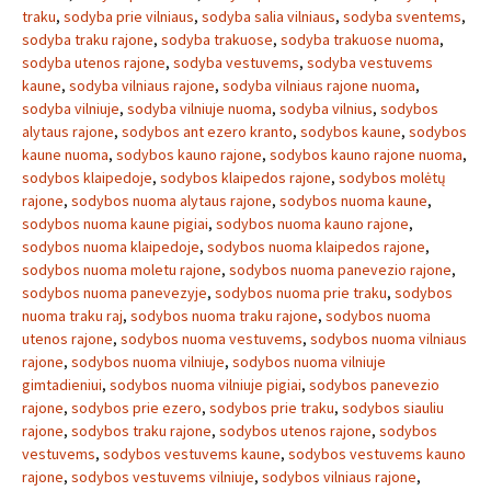
traku
,
sodyba prie vilniaus
,
sodyba salia vilniaus
,
sodyba sventems
,
sodyba traku rajone
,
sodyba trakuose
,
sodyba trakuose nuoma
,
sodyba utenos rajone
,
sodyba vestuvems
,
sodyba vestuvems
kaune
,
sodyba vilniaus rajone
,
sodyba vilniaus rajone nuoma
,
sodyba vilniuje
,
sodyba vilniuje nuoma
,
sodyba vilnius
,
sodybos
alytaus rajone
,
sodybos ant ezero kranto
,
sodybos kaune
,
sodybos
kaune nuoma
,
sodybos kauno rajone
,
sodybos kauno rajone nuoma
,
sodybos klaipedoje
,
sodybos klaipedos rajone
,
sodybos molėtų
rajone
,
sodybos nuoma alytaus rajone
,
sodybos nuoma kaune
,
sodybos nuoma kaune pigiai
,
sodybos nuoma kauno rajone
,
sodybos nuoma klaipedoje
,
sodybos nuoma klaipedos rajone
,
sodybos nuoma moletu rajone
,
sodybos nuoma panevezio rajone
,
sodybos nuoma panevezyje
,
sodybos nuoma prie traku
,
sodybos
nuoma traku raj
,
sodybos nuoma traku rajone
,
sodybos nuoma
utenos rajone
,
sodybos nuoma vestuvems
,
sodybos nuoma vilniaus
rajone
,
sodybos nuoma vilniuje
,
sodybos nuoma vilniuje
gimtadieniui
,
sodybos nuoma vilniuje pigiai
,
sodybos panevezio
rajone
,
sodybos prie ezero
,
sodybos prie traku
,
sodybos siauliu
rajone
,
sodybos traku rajone
,
sodybos utenos rajone
,
sodybos
vestuvems
,
sodybos vestuvems kaune
,
sodybos vestuvems kauno
rajone
,
sodybos vestuvems vilniuje
,
sodybos vilniaus rajone
,