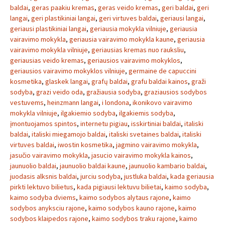
baldai
,
geras paakiu kremas
,
geras veido kremas
,
geri baldai
,
geri
langai
,
geri plastikiniai langai
,
geri virtuves baldai
,
geriausi langai
,
geriausi plastikiniai langai
,
geriausia mokykla vilniuje
,
geriausia
vairavimo mokykla
,
geriausia vairavimo mokykla kaune
,
geriausia
vairavimo mokykla vilniuje
,
geriausias kremas nuo rauksliu
,
geriausias veido kremas
,
geriausios vairavimo mokyklos
,
geriausios vairavimo mokyklos vilniuje
,
germaine de capuccini
kosmetika
,
glaskek langai
,
grafų baldai
,
grafu baldai kainos
,
graži
sodyba
,
grazi veido oda
,
gražiausia sodyba
,
graziausios sodybos
vestuvems
,
heinzmann langai
,
i londona
,
ikonikovo vairavimo
mokykla vilniuje
,
ilgakiemio sodyba
,
ilgakiemis sodyba
,
įmontuojamos spintos
,
internetu pigiau
,
isskirtiniai baldai
,
italiski
baldai
,
italiski miegamojo baldai
,
italiski svetaines baldai
,
italiski
virtuves baldai
,
iwostin kosmetika
,
jagmino vairavimo mokykla
,
jasučio vairavimo mokykla
,
jasucio vairavimo mokykla kainos
,
jaunuolio baldai
,
jaunuolio baldai kaune
,
jaunuolio kambario baldai
,
juodasis alksnis baldai
,
jurciu sodyba
,
justluka baldai
,
kada geriausia
pirkti lektuvo bilietus
,
kada pigiausi lektuvu bilietai
,
kaimo sodyba
,
kaimo sodyba dviems
,
kaimo sodybos alytaus rajone
,
kaimo
sodybos anyksciu rajone
,
kaimo sodybos kauno rajone
,
kaimo
sodybos klaipedos rajone
,
kaimo sodybos traku rajone
,
kaimo