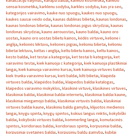
kanalizaciju valymas
,
kanapa baldai
,
kanebo kosmetika
,
kanebo
sensai kosmetika
,
karklenu sodyba
,
karkles sodyba
,
kas yra seo
,
kategorijos vairavimo
,
kauke nuo spuogu
,
kaukes nuo spuogu
,
kaukes sausai veido odai
,
kaunas dublinas bilietai
,
kaunas londonas
,
kaunas londonas bilietai
,
kaunas londonas pigus skrydziai
,
kaunas
londonas skrydziai
,
kauno aerouostas
,
kauno baldai
,
kauno oro
uostas
,
kauno oro uostas bilietu kainos
,
kėdės virtuvei
,
kelione i
anglija
,
kelionės lėktuvu
,
keliones pigiau
,
kelioniu bilietai
,
kelioniu
bilietai lektuvu
,
keltas i anglija
,
keltu bilietu kainos
,
keltu kainos
,
kesto baldai
,
ket testai a kategorija
,
ket testai b kategorija
,
ket
vairavimo testai
,
kiek kainuoja c kategorija
,
kiek kainuoja plastikiniai
langai
,
kiek kainuoja vairavimo kursai
,
kiek kainuoja virtuves baldai
,
kiek trunka vairavimo kursai
,
kieti baldai
,
kilti bilietai
,
klaipėda
virtuves baldai
,
klaipėdos baldai
,
klaipedos baldai katalogas
,
klaipedos vairavimo mokyklos
,
klasikinė virtuvė
,
klasikines virtuves
,
klasikiniai baldai
,
klasikiniai baldai internetu
,
klasikiniai baldai kaune
,
klasikiniai miegamojo baldai
,
klasikiniai virtuvės baldai
,
klasikiniai
virtuves baldai kaune
,
klasikiniu baldu gamyba
,
klijuotos medienos
langai
,
knygu spinta
,
knygų spintos
,
kokius langus rinktis
,
kokybiški
baldai
,
kokybiski virtuves baldai
,
kommerling langai
,
komutacinės
spintos
,
koridoriaus baldai
,
koridoriaus spinta
,
korpusiniai baldai
,
korpusiniai svetaines baldai
,
korpusinių baldų gamyba
,
kubilai