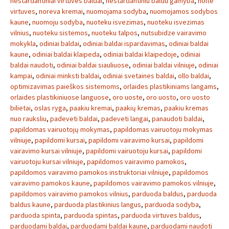
nestardantiniai virtuves baldai
,
nestardantiniu baldu gamyba
,
nolte
virtuves
,
noreva kremai
,
nuomojama sodyba
,
nuomojamos sodybos
kaune
,
nuomoju sodyba
,
nuoteku isvezimas
,
nuoteku isvezimas
vilnius
,
nuoteku sistemos
,
nuoteku talpos
,
nutsubidze vairavimo
mokykla
,
odiniai baldai
,
odiniai baldai ispardavimas
,
odiniai baldai
kaune
,
odiniai baldai klaipeda
,
odiniai baldai klaipedoje
,
odiniai
baldai naudoti
,
odiniai baldai siauliuose
,
odiniai baldai vilniuje
,
odiniai
kampai
,
odiniai minksti baldai
,
odiniai svetaines baldai
,
ollo baldai
,
optimizavimas paieškos sistemoms
,
orlaides plastikiniams langams
,
orlaides plastikiniuose languose
,
oro uoste
,
oro uosto
,
oro uosto
bilietai
,
oslas ryga
,
paakiu kremai
,
paakių kremas
,
paakiu kremas
nuo rauksliu
,
padeveti baldai
,
padeveti langai
,
panaudoti baldai
,
papildomas vairuotojų mokymas
,
papildomas vairuotoju mokymas
vilniuje
,
papildomi kursai
,
papildomi vairavimo kursai
,
papildomi
vairavimo kursai vilniuje
,
papildomi vairuotoju kursai
,
papildomi
vairuotoju kursai vilniuje
,
papildomos vairavimo pamokos
,
papildomos vairavimo pamokos instruktoriai vilniuje
,
papildomos
vairavimo pamokos kaune
,
papildomos vairavimo pamokos vilniuje
,
papildomos vairavimo pamokos vilnius
,
parduoda baldus
,
parduoda
baldus kaune
,
parduoda plastikinius langus
,
parduoda sodyba
,
parduoda spinta
,
parduoda spintas
,
parduoda virtuves baldus
,
parduodami baldai
,
parduodami baldai kaune
,
parduodami naudoti