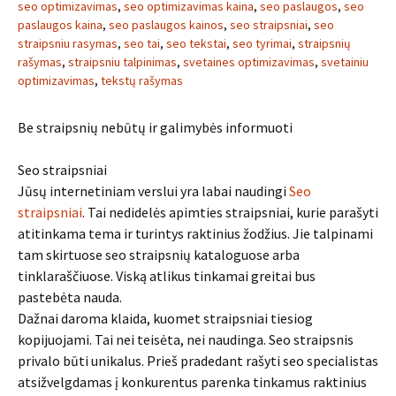
seo optimizavimas
,
seo optimizavimas kaina
,
seo paslaugos
,
seo
paslaugos kaina
,
seo paslaugos kainos
,
seo straipsniai
,
seo
straipsniu rasymas
,
seo tai
,
seo tekstai
,
seo tyrimai
,
straipsnių
rašymas
,
straipsniu talpinimas
,
svetaines optimizavimas
,
svetainiu
optimizavimas
,
tekstų rašymas
Be straipsnių nebūtų ir galimybės informuoti
Seo straipsniai
Jūsų internetiniam verslui yra labai naudingi
Seo
straipsniai
. Tai nedidelės apimties straipsniai, kurie parašyti
atitinkama tema ir turintys raktinius žodžius. Jie talpinami
tam skirtuose seo straipsnių kataloguose arba
tinklaraščiuose. Viską atlikus tinkamai greitai bus
pastebėta nauda.
Dažnai daroma klaida, kuomet straipsniai tiesiog
kopijuojami. Tai nei teisėta, nei naudinga. Seo straipsnis
privalo būti unikalus. Prieš pradedant rašyti seo specialistas
atsižvelgdamas į konkurentus parenka tinkamus raktinius