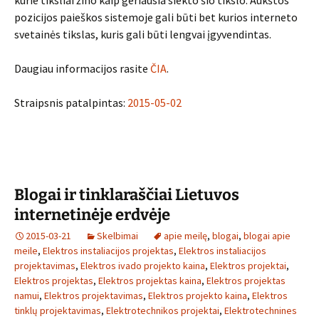
kurie tiksliai žino kaip geriausia siekto šio tikslo. Aukštos
pozicijos paieškos sistemoje gali būti bet kurios interneto
svetainės tikslas, kuris gali būti lengvai įgyvendintas.
Daugiau informacijos rasite
ČIA
.
Straipsnis patalpintas:
2015-05-02
Blogai ir tinklaraščiai Lietuvos
internetinėje erdvėje
2015-03-21
Skelbimai
apie meilę
,
blogai
,
blogai apie
meile
,
Elektros instaliacijos projektas
,
Elektros instaliacijos
projektavimas
,
Elektros ivado projekto kaina
,
Elektros projektai
,
Elektros projektas
,
Elektros projektas kaina
,
Elektros projektas
namui
,
Elektros projektavimas
,
Elektros projekto kaina
,
Elektros
tinklų projektavimas
,
Elektrotechnikos projektai
,
Elektrotechnines