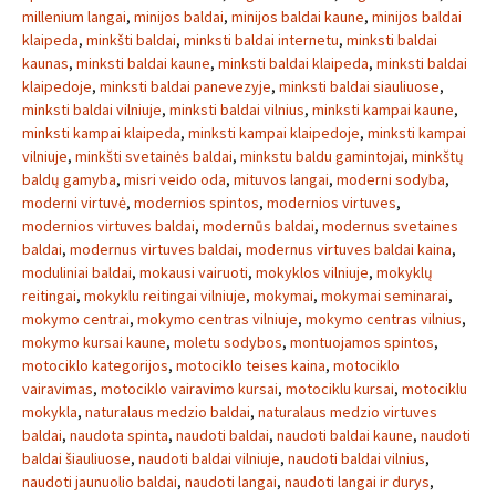
millenium langai
,
minijos baldai
,
minijos baldai kaune
,
minijos baldai
klaipeda
,
minkšti baldai
,
minksti baldai internetu
,
minksti baldai
kaunas
,
minksti baldai kaune
,
minksti baldai klaipeda
,
minksti baldai
klaipedoje
,
minksti baldai panevezyje
,
minksti baldai siauliuose
,
minksti baldai vilniuje
,
minksti baldai vilnius
,
minksti kampai kaune
,
minksti kampai klaipeda
,
minksti kampai klaipedoje
,
minksti kampai
vilniuje
,
minkšti svetainės baldai
,
minkstu baldu gamintojai
,
minkštų
baldų gamyba
,
misri veido oda
,
mituvos langai
,
moderni sodyba
,
moderni virtuvė
,
modernios spintos
,
modernios virtuves
,
modernios virtuves baldai
,
modernūs baldai
,
modernus svetaines
baldai
,
modernus virtuves baldai
,
modernus virtuves baldai kaina
,
moduliniai baldai
,
mokausi vairuoti
,
mokyklos vilniuje
,
mokyklų
reitingai
,
mokyklu reitingai vilniuje
,
mokymai
,
mokymai seminarai
,
mokymo centrai
,
mokymo centras vilniuje
,
mokymo centras vilnius
,
mokymo kursai kaune
,
moletu sodybos
,
montuojamos spintos
,
motociklo kategorijos
,
motociklo teises kaina
,
motociklo
vairavimas
,
motociklo vairavimo kursai
,
motociklu kursai
,
motociklu
mokykla
,
naturalaus medzio baldai
,
naturalaus medzio virtuves
baldai
,
naudota spinta
,
naudoti baldai
,
naudoti baldai kaune
,
naudoti
baldai šiauliuose
,
naudoti baldai vilniuje
,
naudoti baldai vilnius
,
naudoti jaunuolio baldai
,
naudoti langai
,
naudoti langai ir durys
,