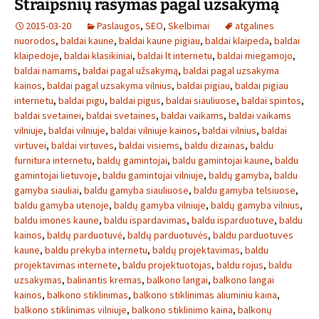
Straipsnių rašymas pagal užsakymą
2015-03-20
Paslaugos
,
SEO
,
Skelbimai
atgalines
nuorodos
,
baldai kaune
,
baldai kaune pigiau
,
baldai klaipeda
,
baldai
klaipedoje
,
baldai klasikiniai
,
baldai lt internetu
,
baldai miegamojo
,
baldai namams
,
baldai pagal užsakymą
,
baldai pagal uzsakyma
kainos
,
baldai pagal uzsakyma vilnius
,
baldai pigiau
,
baldai pigiau
internetu
,
baldai pigu
,
baldai pigus
,
baldai siauliuose
,
baldai spintos
,
baldai svetainei
,
baldai svetaines
,
baldai vaikams
,
baldai vaikams
vilniuje
,
baldai vilniuje
,
baldai vilniuje kainos
,
baldai vilnius
,
baldai
virtuvei
,
baldai virtuves
,
baldai visiems
,
baldu dizainas
,
baldu
furnitura internetu
,
baldų gamintojai
,
baldu gamintojai kaune
,
baldu
gamintojai lietuvoje
,
baldu gamintojai vilniuje
,
baldų gamyba
,
baldu
gamyba siauliai
,
baldu gamyba siauliuose
,
baldu gamyba telsiuose
,
baldu gamyba utenoje
,
baldų gamyba vilniuje
,
baldų gamyba vilnius
,
baldu imones kaune
,
baldu ispardavimas
,
baldu isparduotuve
,
baldu
kainos
,
baldų parduotuvė
,
baldų parduotuvės
,
baldu parduotuves
kaune
,
baldu prekyba internetu
,
baldų projektavimas
,
baldu
projektavimas internete
,
baldu projektuotojas
,
baldu rojus
,
baldu
uzsakymas
,
balinantis kremas
,
balkono langai
,
balkono langai
kainos
,
balkono stiklinimas
,
balkono stiklinimas aliuminiu kaina
,
balkono stiklinimas vilniuje
,
balkono stiklinimo kaina
,
balkonų