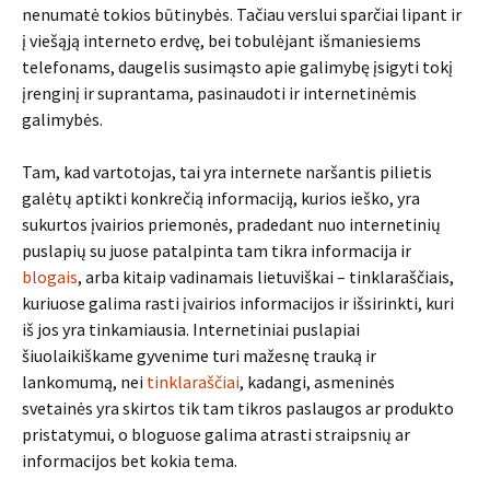
nenumatė tokios būtinybės. Tačiau verslui sparčiai lipant ir
į viešąją interneto erdvę, bei tobulėjant išmaniesiems
telefonams, daugelis susimąsto apie galimybę įsigyti tokį
įrenginį ir suprantama, pasinaudoti ir internetinėmis
galimybės.
Tam, kad vartotojas, tai yra internete naršantis pilietis
galėtų aptikti konkrečią informaciją, kurios ieško, yra
sukurtos įvairios priemonės, pradedant nuo internetinių
puslapių su juose patalpinta tam tikra informacija ir
blogais
, arba kitaip vadinamais lietuviškai – tinklaraščiais,
kuriuose galima rasti įvairios informacijos ir išsirinkti, kuri
iš jos yra tinkamiausia. Internetiniai puslapiai
šiuolaikiškame gyvenime turi mažesnę trauką ir
lankomumą, nei
tinklaraščiai
, kadangi, asmeninės
svetainės yra skirtos tik tam tikros paslaugos ar produkto
pristatymui, o bloguose galima atrasti straipsnių ar
informacijos bet kokia tema.