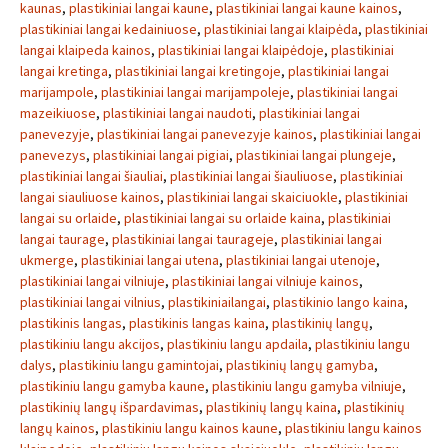
kaunas
,
plastikiniai langai kaune
,
plastikiniai langai kaune kainos
,
plastikiniai langai kedainiuose
,
plastikiniai langai klaipėda
,
plastikiniai
langai klaipeda kainos
,
plastikiniai langai klaipėdoje
,
plastikiniai
langai kretinga
,
plastikiniai langai kretingoje
,
plastikiniai langai
marijampole
,
plastikiniai langai marijampoleje
,
plastikiniai langai
mazeikiuose
,
plastikiniai langai naudoti
,
plastikiniai langai
panevezyje
,
plastikiniai langai panevezyje kainos
,
plastikiniai langai
panevezys
,
plastikiniai langai pigiai
,
plastikiniai langai plungeje
,
plastikiniai langai šiauliai
,
plastikiniai langai šiauliuose
,
plastikiniai
langai siauliuose kainos
,
plastikiniai langai skaiciuokle
,
plastikiniai
langai su orlaide
,
plastikiniai langai su orlaide kaina
,
plastikiniai
langai taurage
,
plastikiniai langai taurageje
,
plastikiniai langai
ukmerge
,
plastikiniai langai utena
,
plastikiniai langai utenoje
,
plastikiniai langai vilniuje
,
plastikiniai langai vilniuje kainos
,
plastikiniai langai vilnius
,
plastikiniailangai
,
plastikinio lango kaina
,
plastikinis langas
,
plastikinis langas kaina
,
plastikinių langų
,
plastikiniu langu akcijos
,
plastikiniu langu apdaila
,
plastikiniu langu
dalys
,
plastikiniu langu gamintojai
,
plastikinių langų gamyba
,
plastikiniu langu gamyba kaune
,
plastikiniu langu gamyba vilniuje
,
plastikinių langų išpardavimas
,
plastikinių langų kaina
,
plastikinių
langų kainos
,
plastikiniu langu kainos kaune
,
plastikiniu langu kainos