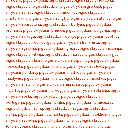
skrudziai
,
pigus skrydiai
,
pigus skrydis
,
pigus skrydis i londona
,
pigus skrydzia
,
pigūs skrydžiai
,
pigus skrydziai greitai.lt
,
pigus
skrydziai i airija
,
pigus skrydziai i amerika
,
pigus skrydziai i
amsterdama
,
pigus skrydziai i anglija
,
pigus skrydziai i atenus
,
pigus
skrydziai i barselona
,
pigus skrydziai i berlyna
,
pigus skrydziai i
bremena
,
pigus skrydziai i briuseli
,
pigus skrydziai i bulgarija
,
pigus
skrydziai i cikaga
,
pigus skrydziai i danija
,
pigus skrydziai i dublina
,
pigus skrydziai i edinburga
,
pigus skrydziai i frankfurta
,
pigus
skrydziai i graikija
,
pigus skrydziai i gruzija
,
pigus skrydziai i ispanija
,
pigus skrydziai i italija
,
pigus skrydziai i izraeli
,
pigūs skrydžiai į jav
,
pigus skrydziai i kipra
,
pigus skrydziai i kopenhaga
,
pigus skrydziai i
koso sala
,
pigus skrydziai i kreta
,
pigus skrydziai i lietuva
,
pigūs
skrydžiai į londoną
,
pigus skrydziai i madrida
,
pigus skrydziai i
maldyvus
,
pigus skrydziai i malta
,
pigus skrydziai i maskva
,
pigus
skrydziai i milana
,
pigus skrydziai i miunchena
,
pigus skrydziai i
niujorka
,
pigus skrydziai i norvegija
,
pigus skrydziai i olandija
,
pigus
skrydziai i osla
,
pigūs skrydžiai į paryžių
,
pigus skrydziai i
portugalija
,
pigus skrydziai i praha
,
pigus skrydziai i prancuzija
,
pigūs skrydžiai į romą
,
pigus skrydziai i ryga
,
pigus skrydziai i
sicilija
,
pigus skrydziai i stambula
,
pigus skrydziai i stokholma
,
pigus
skrydziai i svedija
,
pigus skrydziai i tailanda
,
pigus skrydziai i
tenerife
,
pigus skrydziai i turkija
,
pigus skrydziai i vilniu
,
pigus