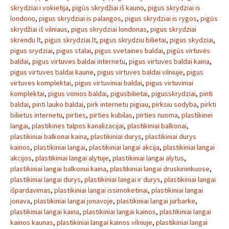
skrydziai i vokietija
,
pigūs skrydžiai iš kauno
,
pigus skrydziai is
londono
,
pigus skrydziai is palangos
,
pigus skrydziai is rygos
,
pigūs
skrydžiai iš vilniaus
,
pigus skrydziai londonas
,
pigus skrydziai
skrendu lt
,
pigus skrydziai.lt
,
pigus skrydziu bilietai
,
pigus skydziai
,
pigus srydziai
,
pigus stalai
,
pigus svetaines baldai
,
pigūs virtuvės
baldai
,
pigus virtuves baldai internetu
,
pigus virtuves baldai kaina
,
pigus virtuves baldai kaune
,
pigus virtuves baldai vilniuje
,
pigus
virtuves komplektai
,
pigus virtuviniai baldai
,
pigus virtuviniai
komplektai
,
pigus vonios baldai
,
pigusbilietai
,
pigusskrydziai
,
pinti
baldai
,
pinti lauko baldai
,
pirk internetu pigiau
,
pirksiu sodyba
,
pirkti
bilietus internetu
,
pirties
,
pirties kubilas
,
pirties nuoma
,
plastikinei
langai
,
plastikines talpos kanalizacijai
,
plastikiniai balkonai
,
plastikiniai balkonai kaina
,
plastikiniai durys
,
plastikiniai durys
kainos
,
plastikiniai langai
,
plastikiniai langai akcija
,
plastikiniai langai
akcijos
,
plastikiniai langai alytuje
,
plastikiniai langai alytus
,
plastikiniai langai balkonui kaina
,
plastikiniai langai druskininkuose
,
plastikiniai langai durys
,
plastikiniai langai ir durys
,
plastikiniai langai
išpardavimas
,
plastikiniai langai issimoketinai
,
plastikiniai langai
jonava
,
plastikiniai langai jonavoje
,
plastikiniai langai jurbarke
,
plastikiniai langai kaina
,
plastikiniai langai kainos
,
plastikiniai langai
kainos kaunas
,
plastikiniai langai kainos vilniuje
,
plastikiniai langai