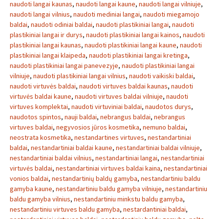
naudoti langai kaunas
,
naudoti langai kaune
,
naudoti langai vilniuje
,
naudoti langai vilnius
,
naudoti mediniai langai
,
naudoti miegamojo
baldai
,
naudoti odiniai baldai
,
naudoti plastikiniai langai
,
naudoti
plastikiniai langai ir durys
,
naudoti plastikiniai langai kainos
,
naudoti
plastikiniai langai kaunas
,
naudoti plastikiniai langai kaune
,
naudoti
plastikiniai langai klaipeda
,
naudoti plastikiniai langai kretinga
,
naudoti plastikiniai langai panevezyje
,
naudoti plastikiniai langai
vilniuje
,
naudoti plastikiniai langai vilnius
,
naudoti vaikiski baldai
,
naudoti virtuvės baldai
,
naudoti virtuves baldai kaunas
,
naudoti
virtuvės baldai kaune
,
naudoti virtuves baldai vilniuje
,
naudoti
virtuves komplektai
,
naudoti virtuviniai baldai
,
naudotos durys
,
naudotos spintos
,
nauji baldai
,
nebrangus baldai
,
nebrangus
virtuves baldai
,
negyvosios jūros kosmetika
,
nemuno baldai
,
neostrata kosmetika
,
nestandartines virtuves
,
nestandartiniai
baldai
,
nestandartiniai baldai kaune
,
nestandartiniai baldai vilniuje
,
nestandartiniai baldai vilnius
,
nestandartiniai langai
,
nestandartiniai
virtuvės baldai
,
nestandartiniai virtuves baldai kaina
,
nestandartiniai
vonios baldai
,
nestandartinių baldų gamyba
,
nestandartiniu baldu
gamyba kaune
,
nestandartiniu baldu gamyba vilniuje
,
nestandartiniu
baldu gamyba vilnius
,
nestandartiniu minkstu baldu gamyba
,
nestandartiniu virtuves baldu gamyba
,
nestardantiniai baldai
,