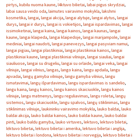
pirtys
,
kubilu nuoma kaune
,
l4ktuvo bilietai
,
labai pigus skrydziai
,
labai sausa veido oda
,
laimutes vairavimo mokykla
,
lakshmi
kosmetika
,
langai
,
langai akcija
,
langai alytuje
,
langai alytus
,
langai
durys
,
langai ir durys
,
langai is vokietijos
,
langai ispardavimas
,
langai
issimoketinai
,
langai kaina
,
langai kainos
,
langai kaunas
,
langai
kaune
,
langai klaipeda
,
langai klaipedoje
,
langai marijampole
,
langai
mediniai
,
langai naudoti
,
langai panevezys
,
langai pasyviam namui
,
langai pigiau
,
langai plastikiniai
,
langai plastikiniai kainos
,
langai
plastikiniai kaune
,
langai plastikiniai vilniuje
,
langai siauliai
,
langai
siauliuose
,
langai su drugeliu
,
langai su orlaide
,
langai veka
,
langai
vilniuje
,
langai vilnius
,
langas
,
lango kaina
,
langu apdaila
,
langu
apvadai
,
langų gamyba vilniuje
,
langu gamyba vilnius
,
langu
ismatavimai
,
langų išpardavimas
,
langu ispardavimas is sandelio
,
langu kaina
,
langų kainos
,
langu kainos skaiciuokle
,
langu kainos
vilniuje
,
langu matmenys
,
langu reguliavimas
,
langu roletai
,
langų
sistemos
,
langu skaiciuokle
,
langu spalvos
,
langų stiklinimas
,
langu
stiklinimas vilniuje
,
laukininku vairavimo mokykla
,
lauko baldai
,
lauko
baldai akcija
,
lauko baldai kainos
,
lauko baldai kaune
,
lauko baldai
pinti
,
lauko baldu gamyba
,
lauko virtuves
,
lektuvo
,
lektuvo biletai
,
lėktuvo bilietai
,
lektuvo bilietai i amerika
,
lektuvo bilietai i anglija
,
lektuvo bilietai i londona
,
lektuvo bilietai i norvegija
,
lektuvo bilietai i