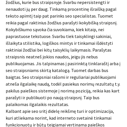
žodžius, kurie bus straipsnyje. Svarbu nepersistengti ir
nenaudoti jų per daug. Tinkamą procentinę išraišką pagal
teksto apimtį taip pat parinks seo specialistas. Tuomet
reikia pagal raktinius žodžius parašyti kokybišką straipsnį.
Kokybiškumo sąvoka čia suvokiama, kiek kitaip, nei
paprastuose tekstuose. Svarbu tiek taisyklingi sakiniai,
išlaikyta stilistika, logiškos mintys ir tinkamai išdėstyti
raktiniai žodžiai bei kitų taisyklių laikymasis. Parašytas
straipsnis neatneš jokios naudos, jeigu jis nebus
publikuojamas. Jis talpinamas į pasirinktą tinklaraštį arba į
seo straipsniams skirtą katalogą. Tuomet darbas bus
baigtas. Seo straipsniai rašomi ir reguliariai publikuojami
atneša ilgalaikę naudą, todėl pasiekus norimų rezultatų t.y.
pakilus paieškos sistemoje į norimą poziciją, reikia kas kart
parašyti ir publikuoti po naują straipsnį. Taip bus
palaikomas ilgalaikis rezultatas.
Kalbant apie seo sritį didelę reikšmę turi ir optimizacija,
kuri atliekama norint, kad interneto svetainė tinkamai
funkcionuotų ir būtų teigiamai vertinama paieškos