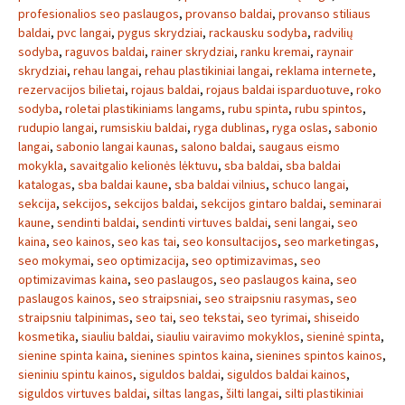
profesionalios seo paslaugos
,
provanso baldai
,
provanso stiliaus
baldai
,
pvc langai
,
pygus skrydziai
,
rackausku sodyba
,
radvilių
sodyba
,
raguvos baldai
,
rainer skrydziai
,
ranku kremai
,
raynair
skrydziai
,
rehau langai
,
rehau plastikiniai langai
,
reklama internete
,
rezervacijos bilietai
,
rojaus baldai
,
rojaus baldai isparduotuve
,
roko
sodyba
,
roletai plastikiniams langams
,
rubu spinta
,
rubu spintos
,
rudupio langai
,
rumsiskiu baldai
,
ryga dublinas
,
ryga oslas
,
sabonio
langai
,
sabonio langai kaunas
,
salono baldai
,
saugaus eismo
mokykla
,
savaitgalio kelionės lėktuvu
,
sba baldai
,
sba baldai
katalogas
,
sba baldai kaune
,
sba baldai vilnius
,
schuco langai
,
sekcija
,
sekcijos
,
sekcijos baldai
,
sekcijos gintaro baldai
,
seminarai
kaune
,
sendinti baldai
,
sendinti virtuves baldai
,
seni langai
,
seo
kaina
,
seo kainos
,
seo kas tai
,
seo konsultacijos
,
seo marketingas
,
seo mokymai
,
seo optimizacija
,
seo optimizavimas
,
seo
optimizavimas kaina
,
seo paslaugos
,
seo paslaugos kaina
,
seo
paslaugos kainos
,
seo straipsniai
,
seo straipsniu rasymas
,
seo
straipsniu talpinimas
,
seo tai
,
seo tekstai
,
seo tyrimai
,
shiseido
kosmetika
,
siauliu baldai
,
siauliu vairavimo mokyklos
,
sieninė spinta
,
sienine spinta kaina
,
sienines spintos kaina
,
sienines spintos kainos
,
sieniniu spintu kainos
,
siguldos baldai
,
siguldos baldai kainos
,
siguldos virtuves baldai
,
siltas langas
,
šilti langai
,
silti plastikiniai