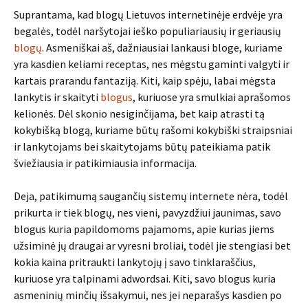
Suprantama, kad blogų Lietuvos internetinėje erdvėje yra
begalės, todėl naršytojai ieško populiariausių ir geriausių
blogų
. Asmeniškai aš, dažniausiai lankausi bloge, kuriame
yra kasdien keliami receptas, nes mėgstu gaminti valgyti ir
kartais prarandu fantaziją. Kiti, kaip spėju, labai mėgsta
lankytis ir skaityti
blogus
, kuriuose yra smulkiai aprašomos
kelionės. Dėl skonio nesiginčijama, bet kaip atrasti tą
kokybišką blogą, kuriame būtų rašomi kokybiški straipsniai
ir lankytojams bei skaitytojams būtų pateikiama patik
šviežiausia ir patikimiausia informacija.
Deja, patikimumą saugančių sistemų internete nėra, todėl
prikurta ir tiek blogų, nes vieni, pavyzdžiui jaunimas, savo
blogus kuria papildomoms pajamoms, apie kurias jiems
užsiminė jų draugai ar vyresni broliai, todėl jie stengiasi bet
kokia kaina pritraukti lankytojų į savo tinklaraščius,
kuriuose yra talpinami adwordsai. Kiti, savo blogus kuria
asmeninių minčių išsakymui, nes jei neparašys kasdien po