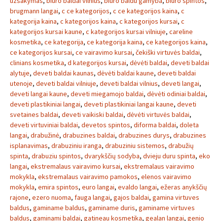
uzsakymas
,
biuro baldai vilnius
,
biuro baldu gamyba
,
biuro spintos
,
brugmann langai
,
c ce kategorijos
,
c ce kategorijos kaina
,
c
kategorija kaina
,
c kategorijos kaina
,
c kategorijos kursai
,
c
kategorijos kursai kaune
,
c kategorijos kursai vilniuje
,
careline
kosmetika
,
ce kategorija
,
ce kategorija kaina
,
ce kategorijos kaina
,
ce kategorijos kursai
,
ce vairavimo kursai
,
čekiški virtuvės baldai
,
clinians kosmetika
,
d kategorijos kursai
,
dėvėti baldai
,
deveti baldai
alytuje
,
deveti baldai kaunas
,
dėvėti baldai kaune
,
deveti baldai
utenoje
,
deveti baldai vilniuje
,
deveti baldai vilnius
,
deveti langai
,
deveti langai kaune
,
deveti miegamojo baldai
,
dėvėti odiniai baldai
,
deveti plastikiniai langai
,
deveti plastikiniai langai kaune
,
deveti
svetaines baldai
,
deveti vaikiski baldai
,
dėvėti virtuvės baldai
,
deveti virtuviniai baldai
,
devetos spintos
,
diforma baldai
,
doleta
langai
,
drabužinė
,
drabuzines baldai
,
drabuzines durys
,
drabuzines
isplanavimas
,
drabuziniu iranga
,
drabuziniu sistemos
,
drabužių
spinta
,
drabuziu spintos
,
dvarykščių sodyba
,
dvieju duru spinta
,
eko
langai
,
ekstremalaus vairavimo kursai
,
ekstremalaus vairavimo
mokykla
,
ekstremalaus vairavimo pamokos
,
elenos vairavimo
mokykla
,
emira spintos
,
euro langai
,
evaldo langai
,
ežeras anykščių
rajone
,
ezero nuoma
,
fauga langai
,
gajos baldai
,
gamina virtuves
baldus
,
gaminame baldus
,
gaminame duris
,
gaminame virtuves
baldus
,
gaminami baldai
,
gatineau kosmetika
,
gealan langai
,
genio