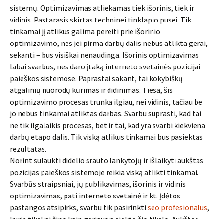
sistemų. Optimizavimas atliekamas tiek išorinis, tiek ir
vidinis. Pastarasis skirtas techninei tinklapio pusei. Tik
tinkamai jį atlikus galima pereiti prie išorinio
optimizavimo, nes jei pirma darbų dalis nebus atlikta gerai,
sekanti – bus visiškai nenaudinga. Išorinis optimizavimas
labai svarbus, nes daro įtaką interneto svetainės pozicijai
paieškos sistemose. Paprastai sakant, tai kokybiškų
atgalinių nuorodų kūrimas ir didinimas. Tiesa, šis
optimizavimo procesas trunka ilgiau, nei vidinis, tačiau be
jo nebus tinkamai atliktas darbas. Svarbu suprasti, kad tai
ne tik ilgalaikis procesas, bet ir tai, kad yra svarbi kiekviena
darbų etapo dalis. Tik viską atlikus tinkamai bus pasiektas
rezultatas.
Norint sulaukti didelio srauto lankytojų ir išlaikyti aukštas
pozicijas paieškos sistemoje reikia viską atlikti tinkamai.
Svarbūs straipsniai, jų publikavimas, išorinis ir vidinis
optimizavimas, pati interneto svetainė ir kt. Įdėtos
pastangos atsipirks, svarbu tik pasirinkti
seo profesionalus
,