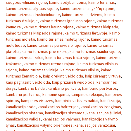
sodybos vilniaus rajone
,
kaimo sodybu nuoma
,
kaimo turizmas
,
kaimo turizmas alytaus rajone
,
kaimo turizmas anykščių rajone
,
kaimo turizmas druskininkuose
,
kaimo turizmas dviems
,
kaimo
turizmas dzukijoje
,
kaimo turizmas ignalinos rajone
,
kaimo turizmas
kauno raj
,
kaimo turizmas kauno rajone
,
kaimo turizmas klaipeda
,
kaimo turizmas klaipedos rajone
,
kaimo turizmas lietuvoje
,
kaimo
turizmas moletai
,
kaimo turizmas molėtų rajone
,
kaimo turizmas
moletuose
,
kaimo turizmas panevezio rajone
,
kaimo turizmas
plateliai
,
kaimo turizmas prie ezero
,
kaimo turizmas siauliu rajone
,
kaimo turizmas trakai
,
kaimo turizmas traku rajone
,
kaimo turizmas
trakuose
,
kaimo turizmas utenos rajone
,
kaimo turizmas vilniaus
rajone
,
kaimo turizmas vilniuje
,
kaimo turizmas vilnius
,
kaimo
turizmas žemaitijoje
,
kaip drekinti veido oda
,
kaip isirengti virtuve
,
kaip pagrazinti veido oda
,
kaip priziureti veido oda
,
kambarines
durys
,
kambario baldai
,
kambario pertvara
,
kambario pertvaros
,
kambariu pertvaros
,
kampinė spinta
,
kampines sekcijos
,
kampinės
spintos
,
kampines virtuves
,
kampiniai virtuves baldai
,
kanalizacija
,
kanalizacija sode
,
kanalizacijos bakterijos
,
kanalizacijos irengimas
,
kanalizacijos sistema
,
kanalizacijos sistemos
,
kanalizacijos šuliniai
,
kanalizacijos valiklis
,
kanalizacijos valymas
,
kanalizacijos valymo
lynas
,
kanalizacijos valymo priemones
,
kanalizacijos vamzdžiai
,