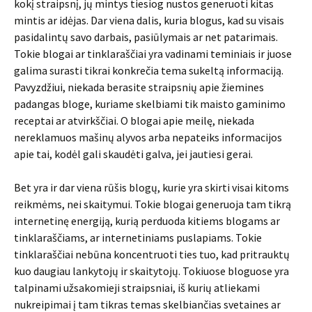
kokį straipsnį, jų mintys tiesiog nustos generuoti kitas
mintis ar idėjas. Dar viena dalis, kuria blogus, kad su visais
pasidalintų savo darbais, pasiūlymais ar net patarimais.
Tokie blogai ar tinklaraščiai yra vadinami teminiais ir juose
galima surasti tikrai konkrečia tema sukeltą informaciją.
Pavyzdžiui, niekada berasite straipsnių apie žiemines
padangas bloge, kuriame skelbiami tik maisto gaminimo
receptai ar atvirkščiai. O blogai apie meilę, niekada
nereklamuos mašinų alyvos arba nepateiks informacijos
apie tai, kodėl gali skaudėti galva, jei jautiesi gerai.
Bet yra ir dar viena rūšis blogų, kurie yra skirti visai kitoms
reikmėms, nei skaitymui. Tokie blogai generuoja tam tikrą
internetinę energiją, kurią perduoda kitiems blogams ar
tinklaraščiams, ar internetiniams puslapiams. Tokie
tinklaraščiai nebūna koncentruoti ties tuo, kad pritrauktų
kuo daugiau lankytojų ir skaitytojų. Tokiuose bloguose yra
talpinami užsakomieji straipsniai, iš kurių atliekami
nukreipimai į tam tikras temas skelbiančias svetaines ar