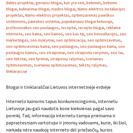
dalies projektai
,
geriausi blogai
,
kas yra seo
,
kelionės
,
kelioniu
blogai
,
kulinariniai blogai
,
mados blogai
,
Namo elektros instaliacijos
projektas
,
Namo elektros projektas
,
optimizavimas paieškos
sistemoms
,
paieskos sistema
,
populiariausi blogai lietuvoje
,
profesionalios seo paslaugos
,
receptai
,
receptu blogai
,
reklama
internete
,
seo kaina
,
seo kainos
,
seo kas tai
,
seo konsultacijos
,
seo
marketingas
,
seo mokymai
,
seo optimizacija
,
seo optimizavimas
,
seo optimizavimas kaina
,
seo paslaugos
,
seo paslaugos kaina
,
seo
paslaugos kainos
,
seo straipsniai
,
seo straipsniu rasymas
,
seo tai
,
seo tekstai
,
seo tyrimai
,
straipsnių rašymas
,
svetaines
optimizavimas
,
svetainiu optimizavimas
,
tekstų rašymas
,
tinklarasciai
Blogai ir tinklaraščiai Lietuvos internetinėje erdvėje
Interneto kainoms tapus konkurencingomis, internetu
Lietuvoje jau gali naudotis kone kiekvienas pagal savo
poreikį. Tad, informacija internetu tampa prieinama ir
paprastesniam vartotojui ir įmonių vadovams, kurie, iki šiol,
niekada nėra naudoję interneto dėl priežasčių, kurios