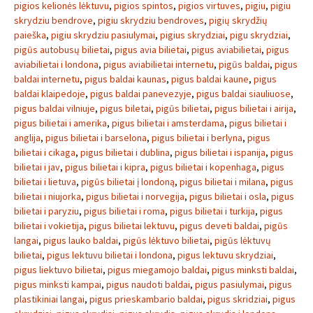
pigios kelionės lėktuvu
,
pigios spintos
,
pigios virtuves
,
pigiu
,
pigiu
skrydziu bendrove
,
pigiu skrydziu bendroves
,
pigių skrydžių
paieška
,
pigiu skrydziu pasiulymai
,
pigius skrydziai
,
pigu skrydziai
,
pigūs autobusų bilietai
,
pigus avia bilietai
,
pigus aviabilietai
,
pigus
aviabilietai i londona
,
pigus aviabilietai internetu
,
pigūs baldai
,
pigus
baldai internetu
,
pigus baldai kaunas
,
pigus baldai kaune
,
pigus
baldai klaipedoje
,
pigus baldai panevezyje
,
pigus baldai siauliuose
,
pigus baldai vilniuje
,
pigus biletai
,
pigūs bilietai
,
pigus bilietai i airija
,
pigus bilietai i amerika
,
pigus bilietai i amsterdama
,
pigus bilietai i
anglija
,
pigus bilietai i barselona
,
pigus bilietai i berlyna
,
pigus
bilietai i cikaga
,
pigus bilietai i dublina
,
pigus bilietai i ispanija
,
pigus
bilietai i jav
,
pigus bilietai i kipra
,
pigus bilietai i kopenhaga
,
pigus
bilietai i lietuva
,
pigūs bilietai į londoną
,
pigus bilietai i milana
,
pigus
bilietai i niujorka
,
pigus bilietai i norvegija
,
pigus bilietai i osla
,
pigus
bilietai i paryziu
,
pigus bilietai i roma
,
pigus bilietai i turkija
,
pigus
bilietai i vokietija
,
pigus bilietai lektuvu
,
pigus deveti baldai
,
pigūs
langai
,
pigus lauko baldai
,
pigūs lėktuvo bilietai
,
pigūs lėktuvų
bilietai
,
pigus lektuvu bilietai i londona
,
pigus lektuvu skrydziai
,
pigus liektuvo bilietai
,
pigus miegamojo baldai
,
pigus minksti baldai
,
pigus minksti kampai
,
pigus naudoti baldai
,
pigus pasiulymai
,
pigus
plastikiniai langai
,
pigus prieskambario baldai
,
pigus skridziai
,
pigus