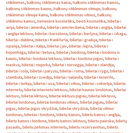
stiklinimas
,
balkonų stiklinimas kaina
,
balkonu stiklinimas kainos
,
balkonų stiklinimas kaune
,
balkonų stiklinimas vilniuje
,
balkonų
stiklinimas vilniuje kaina
,
balkonu stiklinimas vilnius
,
balkonų
stiklinimo kainos
,
benexere kosmetika
,
beoti kosmetika
,
bilietai i
airija
,
bilietai i amerika
,
bilietai i amsterdama
,
bilietai i anglija
,
bilietai
i anglija lektuvu
,
bilietai i barselona
,
bilietai i berlyna
,
bilietai i cikaga
,
bilietai i dublina
,
bilietai i frankfurta
,
bilietai i graikija
,
bilietai i
ispanija
,
bilietai i italija
,
bilietai į jav
,
bilietai i kipra
,
bilietai i
kopenhaga
,
bilietai i lietuva
,
bilietai į londoną
,
bilietai i londona is
kauno
,
bilietai i londona lektuvu
,
bilietai i londona pigus
,
bilietai i
maskva
,
bilietai i niujorka
,
bilietai i norvegija
,
bilietai i olandija
,
bilietai i osla
,
bilietai i paryziu
,
bilietai i roma
,
bilietai i ryga
,
bilietai i
stambula
,
bilietai i svedija
,
bilietai i tailanda
,
bilietai i tenerife
,
bilietai i turkija
,
bilietai i usa
,
bilietai i vilniu
,
bilietai i vokietija
,
bilietai
internetu
,
bilietai internetu lektuvu
,
bilietai kaunas londonas
,
bilietai
lektuvo
,
bilietai lėktuvu
,
bilietai lektuvu pigiau
,
bilietai lektuvui
,
bilietai londonas
,
bilietai londonas vilnius
,
bilietai pigiau
,
bilietai
pigus
,
bilietai pigus skrydziai
,
bilietai skrydziai
,
bilietai vilnius
londonas
,
bilietas i londona
,
bilietų kainos
,
bilietu kainos i anglija
,
bilietu kainos i londona
,
bilietu kainos lektuvu
,
bilietu paieska
,
bilietų
pasaulis
,
bilietu pirkimas internetu
,
bilietu rezervavimas
,
bilietu