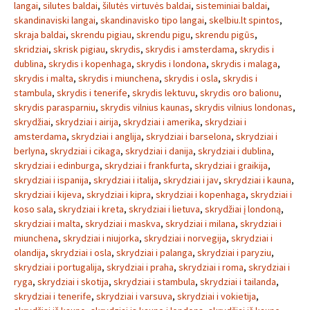
langai
,
silutes baldai
,
šilutės virtuvės baldai
,
sisteminiai baldai
,
skandinaviski langai
,
skandinavisko tipo langai
,
skelbiu.lt spintos
,
skraja baldai
,
skrendu pigiau
,
skrendu pigu
,
skrendu pigūs
,
skridziai
,
skrisk pigiau
,
skrydis
,
skrydis i amsterdama
,
skrydis i
dublina
,
skrydis i kopenhaga
,
skrydis i londona
,
skrydis i malaga
,
skrydis i malta
,
skrydis i miunchena
,
skrydis i osla
,
skrydis i
stambula
,
skrydis i tenerife
,
skrydis lektuvu
,
skrydis oro balionu
,
skrydis parasparniu
,
skrydis vilnius kaunas
,
skrydis vilnius londonas
,
skrydžiai
,
skrydziai i airija
,
skrydziai i amerika
,
skrydziai i
amsterdama
,
skrydziai i anglija
,
skrydziai i barselona
,
skrydziai i
berlyna
,
skrydziai i cikaga
,
skrydziai i danija
,
skrydziai i dublina
,
skrydziai i edinburga
,
skrydziai i frankfurta
,
skrydziai i graikija
,
skrydziai i ispanija
,
skrydziai i italija
,
skrydziai i jav
,
skrydziai i kauna
,
skrydziai i kijeva
,
skrydziai i kipra
,
skrydziai i kopenhaga
,
skrydziai i
koso sala
,
skrydziai i kreta
,
skrydziai i lietuva
,
skrydžiai į londoną
,
skrydziai i malta
,
skrydziai i maskva
,
skrydziai i milana
,
skrydziai i
miunchena
,
skrydziai i niujorka
,
skrydziai i norvegija
,
skrydziai i
olandija
,
skrydziai i osla
,
skrydziai i palanga
,
skrydziai i paryziu
,
skrydziai i portugalija
,
skrydziai i praha
,
skrydziai i roma
,
skrydziai i
ryga
,
skrydziai i skotija
,
skrydziai i stambula
,
skrydziai i tailanda
,
skrydziai i tenerife
,
skrydziai i varsuva
,
skrydziai i vokietija
,