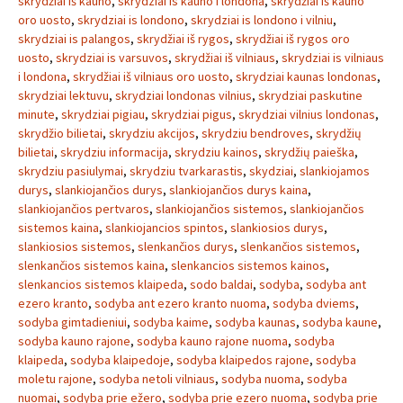
skrydžiai iš kauno
,
skrydziai is kauno i londona
,
skrydžiai iš kauno
oro uosto
,
skrydziai is londono
,
skrydziai is londono i vilniu
,
skrydziai is palangos
,
skrydžiai iš rygos
,
skrydžiai iš rygos oro
uosto
,
skrydziai is varsuvos
,
skrydžiai iš vilniaus
,
skrydziai is vilniaus
i londona
,
skrydžiai iš vilniaus oro uosto
,
skrydziai kaunas londonas
,
skrydziai lektuvu
,
skrydziai londonas vilnius
,
skrydziai paskutine
minute
,
skrydziai pigiau
,
skrydziai pigus
,
skrydziai vilnius londonas
,
skrydžio bilietai
,
skrydziu akcijos
,
skrydziu bendroves
,
skrydžių
bilietai
,
skrydziu informacija
,
skrydziu kainos
,
skrydžių paieška
,
skrydziu pasiulymai
,
skrydziu tvarkarastis
,
skydziai
,
slankiojamos
durys
,
slankiojančios durys
,
slankiojančios durys kaina
,
slankiojančios pertvaros
,
slankiojančios sistemos
,
slankiojančios
sistemos kaina
,
slankiojancios spintos
,
slankiosios durys
,
slankiosios sistemos
,
slenkančios durys
,
slenkančios sistemos
,
slenkančios sistemos kaina
,
slenkancios sistemos kainos
,
slenkancios sistemos klaipeda
,
sodo baldai
,
sodyba
,
sodyba ant
ezero kranto
,
sodyba ant ezero kranto nuoma
,
sodyba dviems
,
sodyba gimtadieniui
,
sodyba kaime
,
sodyba kaunas
,
sodyba kaune
,
sodyba kauno rajone
,
sodyba kauno rajone nuoma
,
sodyba
klaipeda
,
sodyba klaipedoje
,
sodyba klaipedos rajone
,
sodyba
moletu rajone
,
sodyba netoli vilniaus
,
sodyba nuoma
,
sodyba
nuomai
,
sodyba prie ežero
,
sodyba prie ezero nuoma
,
sodyba prie