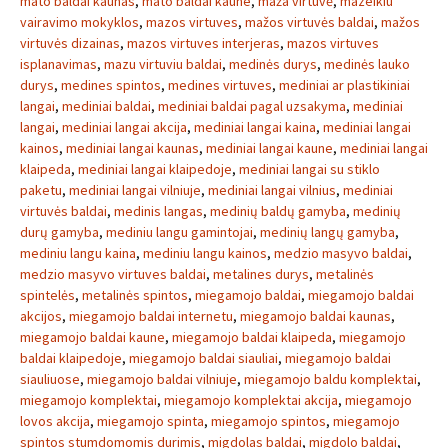
mato baldai kaunas
,
mato baldai kaune
,
maža virtuvė
,
mazeikiu
vairavimo mokyklos
,
mazos virtuves
,
mažos virtuvės baldai
,
mažos
virtuvės dizainas
,
mazos virtuves interjeras
,
mazos virtuves
isplanavimas
,
mazu virtuviu baldai
,
medinės durys
,
medinės lauko
durys
,
medines spintos
,
medines virtuves
,
mediniai ar plastikiniai
langai
,
mediniai baldai
,
mediniai baldai pagal uzsakyma
,
mediniai
langai
,
mediniai langai akcija
,
mediniai langai kaina
,
mediniai langai
kainos
,
mediniai langai kaunas
,
mediniai langai kaune
,
mediniai langai
klaipeda
,
mediniai langai klaipedoje
,
mediniai langai su stiklo
paketu
,
mediniai langai vilniuje
,
mediniai langai vilnius
,
mediniai
virtuvės baldai
,
medinis langas
,
medinių baldų gamyba
,
medinių
durų gamyba
,
mediniu langu gamintojai
,
medinių langų gamyba
,
mediniu langu kaina
,
mediniu langu kainos
,
medzio masyvo baldai
,
medzio masyvo virtuves baldai
,
metalines durys
,
metalinės
spintelės
,
metalinės spintos
,
miegamojo baldai
,
miegamojo baldai
akcijos
,
miegamojo baldai internetu
,
miegamojo baldai kaunas
,
miegamojo baldai kaune
,
miegamojo baldai klaipeda
,
miegamojo
baldai klaipedoje
,
miegamojo baldai siauliai
,
miegamojo baldai
siauliuose
,
miegamojo baldai vilniuje
,
miegamojo baldu komplektai
,
miegamojo komplektai
,
miegamojo komplektai akcija
,
miegamojo
lovos akcija
,
miegamojo spinta
,
miegamojo spintos
,
miegamojo
spintos stumdomomis durimis
,
migdolas baldai
,
migdolo baldai
,