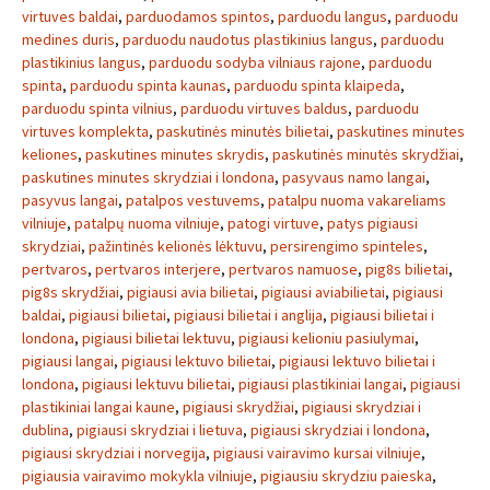
virtuves baldai
,
parduodamos spintos
,
parduodu langus
,
parduodu
medines duris
,
parduodu naudotus plastikinius langus
,
parduodu
plastikinius langus
,
parduodu sodyba vilniaus rajone
,
parduodu
spinta
,
parduodu spinta kaunas
,
parduodu spinta klaipeda
,
parduodu spinta vilnius
,
parduodu virtuves baldus
,
parduodu
virtuves komplekta
,
paskutinės minutės bilietai
,
paskutines minutes
keliones
,
paskutines minutes skrydis
,
paskutinės minutės skrydžiai
,
paskutines minutes skrydziai i londona
,
pasyvaus namo langai
,
pasyvus langai
,
patalpos vestuvems
,
patalpu nuoma vakareliams
vilniuje
,
patalpų nuoma vilniuje
,
patogi virtuve
,
patys pigiausi
skrydziai
,
pažintinės kelionės lėktuvu
,
persirengimo spinteles
,
pertvaros
,
pertvaros interjere
,
pertvaros namuose
,
pig8s bilietai
,
pig8s skrydžiai
,
pigiausi avia bilietai
,
pigiausi aviabilietai
,
pigiausi
baldai
,
pigiausi bilietai
,
pigiausi bilietai i anglija
,
pigiausi bilietai i
londona
,
pigiausi bilietai lektuvu
,
pigiausi kelioniu pasiulymai
,
pigiausi langai
,
pigiausi lektuvo bilietai
,
pigiausi lektuvo bilietai i
londona
,
pigiausi lektuvu bilietai
,
pigiausi plastikiniai langai
,
pigiausi
plastikiniai langai kaune
,
pigiausi skrydžiai
,
pigiausi skrydziai i
dublina
,
pigiausi skrydziai i lietuva
,
pigiausi skrydziai i londona
,
pigiausi skrydziai i norvegija
,
pigiausi vairavimo kursai vilniuje
,
pigiausia vairavimo mokykla vilniuje
,
pigiausiu skrydziu paieska
,