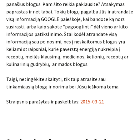
panašius blogus. Kam šito reikia paklausite? Atsakymas
paprastas ir net labai. Tokių blogų pagalba Jūs ir atrandate
visą informaciją GOOGLE paieškoje, kai bandote ką nors
susirasti, arba kaip sakote “pagooglinti” dėl vieno ar kito
informacijos patikslinimo. Štai kodėl atrandate visą
informaciją sau po nosimi, nes į neskaitomus blogus yra
keliami straipsniai, kurie paverstą energiją nukreipia į
receptų, meilės klausimų, medicinos, kelionių, receptų ar
kulinarinių gudrybių, ar mados blogus.
Taigi, netingėkite skaityti, tik taip atrasite sau
tinkamiausią blogą ir norima bei Jūsų ieškoma tema.
Straipsnis parašytas ir paskelbtas:
2015-03-21