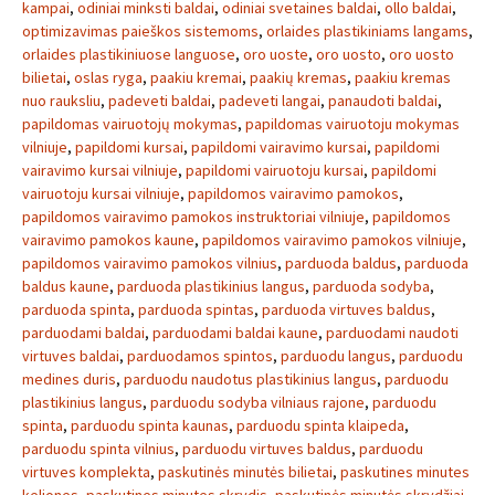
kampai
,
odiniai minksti baldai
,
odiniai svetaines baldai
,
ollo baldai
,
optimizavimas paieškos sistemoms
,
orlaides plastikiniams langams
,
orlaides plastikiniuose languose
,
oro uoste
,
oro uosto
,
oro uosto
bilietai
,
oslas ryga
,
paakiu kremai
,
paakių kremas
,
paakiu kremas
nuo rauksliu
,
padeveti baldai
,
padeveti langai
,
panaudoti baldai
,
papildomas vairuotojų mokymas
,
papildomas vairuotoju mokymas
vilniuje
,
papildomi kursai
,
papildomi vairavimo kursai
,
papildomi
vairavimo kursai vilniuje
,
papildomi vairuotoju kursai
,
papildomi
vairuotoju kursai vilniuje
,
papildomos vairavimo pamokos
,
papildomos vairavimo pamokos instruktoriai vilniuje
,
papildomos
vairavimo pamokos kaune
,
papildomos vairavimo pamokos vilniuje
,
papildomos vairavimo pamokos vilnius
,
parduoda baldus
,
parduoda
baldus kaune
,
parduoda plastikinius langus
,
parduoda sodyba
,
parduoda spinta
,
parduoda spintas
,
parduoda virtuves baldus
,
parduodami baldai
,
parduodami baldai kaune
,
parduodami naudoti
virtuves baldai
,
parduodamos spintos
,
parduodu langus
,
parduodu
medines duris
,
parduodu naudotus plastikinius langus
,
parduodu
plastikinius langus
,
parduodu sodyba vilniaus rajone
,
parduodu
spinta
,
parduodu spinta kaunas
,
parduodu spinta klaipeda
,
parduodu spinta vilnius
,
parduodu virtuves baldus
,
parduodu
virtuves komplekta
,
paskutinės minutės bilietai
,
paskutines minutes