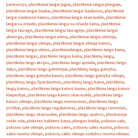
panevezys
,
plastikiniai langai pigiai
,
plastikiniai langai plungeje
,
plastikiniai langai šiauliai
,
plastikiniai langai šiauliuose
,
plastikiniai
langai siauliuose kainos
,
plastikiniai langai skaiciuokle
,
plastikiniai
langai su orlaide
,
plastikiniai langai su orlaide kaina
,
plastikiniai
langai taurage
,
plastikiniai langai taurageje
,
plastikiniai langai
ukmerge
,
plastikiniai langai utena
,
plastikiniai langai utenoje
,
plastikiniai langai vilniuje
,
plastikiniai langai vilniuje kainos
,
plastikiniai langai vilnius
,
plastikiniailangai
,
plastikinio lango kaina
,
plastikinis langas
,
plastikinis langas kaina
,
plastikinių langų
,
plastikiniu langu akcijos
,
plastikiniu langu apdaila
,
plastikiniu langu
dalys
,
plastikiniu langu gamintojai
,
plastikinių langų gamyba
,
plastikiniu langu gamyba kaune
,
plastikiniu langu gamyba vilniuje
,
plastikinių langų išpardavimas
,
plastikinių langų kaina
,
plastikinių
langų kainos
,
plastikiniu langu kainos kaune
,
plastikiniu langu kainos
klaipedoje
,
plastikiniu langu kainos skaiciuokle
,
plastikiniu langu
kainos vilniuje
,
plastikiniu langu montavimas
,
plastikiniu langu
profiliai
,
plastikiniu langu reguliavimas
,
plastikiniu langu remontas
,
plastikiniu langu skaiciuokle
,
plastikiniu langu spalvos
,
pleiskanoja
veido oda
,
plokstes baldams kaina
,
plunges baldai
,
pobuviu sale
,
pobuviu sale vilniuje
,
pobuviu sales
,
pobuviu sales nuoma
,
pobuviu
sales nuoma vilniuje
,
pobūvių salės vilniuje sodybos nuoma vilniaus