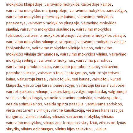
mokyklos klaipėdoje
,
vairavimo mokyklos klaipedoje kainos
,
vairavimo mokyklos marijampoleje
,
vairavimo mokyklos panevėžyje
,
vairavimo mokyklos panevezyje kainos
,
vairavimo mokyklos
panevezys
,
vairavimo mokyklos plungeje
,
vairavimo mokyklos
siauliai
,
vairavimo mokyklos siauliuose
,
vairavimo mokyklos
telsiuose
,
vairavimo mokyklos utenoje
,
vairavimo mokyklos vilniuje
,
vairavimo mokyklos vilniuje atsiliepimai
,
vairavimo mokyklos vilniuje
fabijoniskese
,
vairavimo mokyklos vilniuje kainos
,
vairavimo
mokyklos vilniuje zirmunuose
,
vairavimo mokyklos vilnius
,
vairavimo
mokyklų reitingai
,
vairavimo mokymas
,
vairavimo pamokos
,
vairavimo pamokos kaina
,
vairavimo pamokos kaune
,
vairavimo
pamokos vilniuje
,
vairavimo teisiu kategorijos
,
vairuotojo teises
kaina
,
vairuotoju kursai
,
vairuotoju kursai kaune
,
vairuotoju kursai
klaipeda
,
vairuotoju kursai panevezyje
,
vairuotoju kursai siauliuose
,
vairuotoju kursai vilniuje
,
vakaru langai
,
valgomojo baldai
,
valgomojo
stalai
,
varkojo langai
,
varnelio vairavimo mokykla
,
vesida spintos
,
vesida spintu kainos
,
vesida spintu pasaulis
,
vestuvems sodybos
,
vieta vestuvems vilniuje
,
vietine kanalizacija
,
vietines kanalizacijos
irengimas
,
vilniaus baldai
,
vilniaus vairavimo mokykla
,
vilniaus
vairavimo mokyklos
,
vilnius amsterdamas skrydziai
,
vilnius berlynas
skrydis
,
vilnius edinburgas
,
vilnius kijevas lektuvu
,
vilnius