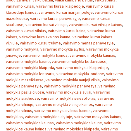
baldu gamyba
,
vaiku baldai
,
vaiku kambario baldai
,
vaiku spinta
,
vairavimo kursai
,
vairavimo kursai klaipedoje
,
vairavimo kursai
klaipedoje kainos
,
vairavimo kursai marijampoleje
,
vairavimo kursai
mazeikiuose
,
vairavimo kursai panevezyje
,
vairavimo kursai
siauliuose
,
vairavimo kursai vilniuje
,
vairavimo kursai vilniuje kainos
,
vairavimo kursai vilnius
,
vairavimo kursu kaina
,
vairavimo kursu
kainos
,
vairavimo kursu kainos kaune
,
vairavimo kursu kainos
vilniuje
,
vairavimo kursu trukme
,
vairavimo menas panevezyje
,
vairavimo mokykla
,
vairavimo mokykla alytus
,
vairavimo mokykla
jonavoje
,
vairavimo mokykla kainos
,
vairavimo mokykla kaunas
,
vairavimo mokykla kaune
,
vairavimo mokykla kedainiuose
,
vairavimo mokykla klaipeda
,
vairavimo mokykla klaipedoje
,
vairavimo mokykla lentvaris
,
vairavimo mokykla londone
,
vairavimo
mokykla mazeikiuose
,
vairavimo mokykla naujoji vilnia
,
vairavimo
mokykla panevezyje
,
vairavimo mokykla panevezys
,
vairavimo
mokykla pasilaiciuose
,
vairavimo mokykla siauliai
,
vairavimo
mokykla siauliuose
,
vairavimo mokykla sviesoforas
,
vairavimo
mokykla vilniuje
,
vairavimo mokykla vilniuje kainos
,
vairavimo
mokykla vilnius
,
vairavimo mokykla vilnius kainos
,
vairavimo
mokyklos
,
vairavimo mokyklos alytuje
,
vairavimo mokyklos kainos
,
vairavimo mokyklos kaunas
,
vairavimo mokyklos kaune
,
vairavimo
mokyklos kaune kainos
,
vairavimo mokyklos klaipeda
,
vairavimo