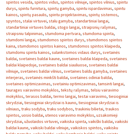
spintos vesida
,
spintos vidus
,
spintos vilniuje
,
spintos vilnius
,
spintu
durys
,
spintu furnitura
,
spintų gamyba
,
spintu ispardavimas
,
spintu
kainos
,
spintų pasaulis
,
spintu projektavimas
,
spintų sistemos
,
spyntos
,
stalai virtuvei
,
stalu gamyba
,
standartiniai langai
,
standartiniai virtuves baldai
,
stogo langai
,
straipsnių rašymas
,
straipsniu talpinimas
,
stumdoma pertvara
,
stumdoma spinta
,
stumdomi langai
,
stumdomos spintos durys
,
stumdomos spintos
kaina
,
stumdomos spintos kainos
,
stumdomos spintos klaipeda
,
stumdomu spintu kainos
,
sulankstomos vidaus durys
,
svetainės
baldai
,
svetaines baldai kaune
,
svetaines baldai klaipeda
,
svetaines
baldai klaipedoje
,
svetaines baldai siauliuose
,
svetaines baldai
vilniuje
,
svetaines baldai vilnius
,
svetaines baldu gamyba
,
svetaines
interjeras
,
svetainės minkšti baldai
,
svetaines odiniai baldai
,
svetaines optimizavimas
,
svetainiu optimizavimas
,
tamsinti langai
,
taurages vairavimo mokyklos
,
tekstų rašymas
,
telsiu vairavimo
mokyklos
,
terasos baldai
,
termo langai
,
testai vairavimo
,
tiesioginiai
skrydziai
,
tiesioginiai skrydziai is kauno
,
tiesioginiai skrydziai is
vilniaus
,
traku sodyba
,
traku sodybos
,
traukiniu bilietai
,
traukos
spintos
,
uosio baldai
,
utenos vairavimo mokyklos
,
uzsakomieji
skrydziai
,
užuolaidos virtuvei
,
vaikiska spinta
,
vaikiški baldai
,
vaikiski
baldai kaune
,
vaikiski baldai vilniuje
,
vaikiskos spintos
,
vaikisku