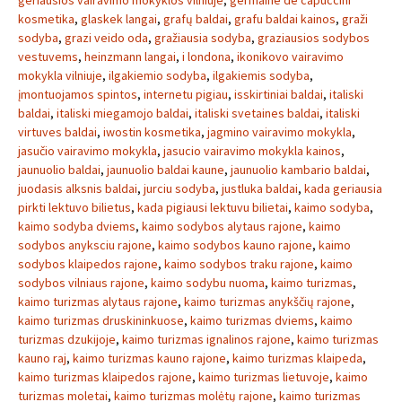
geriausios vairavimo mokyklos vilniuje
,
germaine de capuccini
kosmetika
,
glaskek langai
,
grafų baldai
,
grafu baldai kainos
,
graži
sodyba
,
grazi veido oda
,
gražiausia sodyba
,
graziausios sodybos
vestuvems
,
heinzmann langai
,
i londona
,
ikonikovo vairavimo
mokykla vilniuje
,
ilgakiemio sodyba
,
ilgakiemis sodyba
,
įmontuojamos spintos
,
internetu pigiau
,
isskirtiniai baldai
,
italiski
baldai
,
italiski miegamojo baldai
,
italiski svetaines baldai
,
italiski
virtuves baldai
,
iwostin kosmetika
,
jagmino vairavimo mokykla
,
jasučio vairavimo mokykla
,
jasucio vairavimo mokykla kainos
,
jaunuolio baldai
,
jaunuolio baldai kaune
,
jaunuolio kambario baldai
,
juodasis alksnis baldai
,
jurciu sodyba
,
justluka baldai
,
kada geriausia
pirkti lektuvo bilietus
,
kada pigiausi lektuvu bilietai
,
kaimo sodyba
,
kaimo sodyba dviems
,
kaimo sodybos alytaus rajone
,
kaimo
sodybos anyksciu rajone
,
kaimo sodybos kauno rajone
,
kaimo
sodybos klaipedos rajone
,
kaimo sodybos traku rajone
,
kaimo
sodybos vilniaus rajone
,
kaimo sodybu nuoma
,
kaimo turizmas
,
kaimo turizmas alytaus rajone
,
kaimo turizmas anykščių rajone
,
kaimo turizmas druskininkuose
,
kaimo turizmas dviems
,
kaimo
turizmas dzukijoje
,
kaimo turizmas ignalinos rajone
,
kaimo turizmas
kauno raj
,
kaimo turizmas kauno rajone
,
kaimo turizmas klaipeda
,
kaimo turizmas klaipedos rajone
,
kaimo turizmas lietuvoje
,
kaimo
turizmas moletai
,
kaimo turizmas molėtų rajone
,
kaimo turizmas