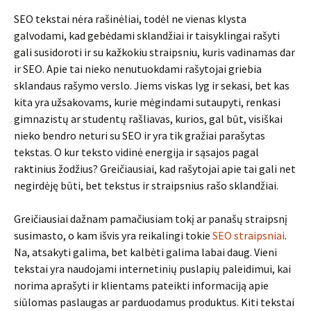
SEO tekstai nėra rašinėliai, todėl ne vienas klysta
galvodami, kad gebėdami sklandžiai ir taisyklingai rašyti
gali susidoroti ir su kažkokiu straipsniu, kuris vadinamas dar
ir SEO. Apie tai nieko nenutuokdami rašytojai griebia
sklandaus rašymo verslo. Jiems viskas lyg ir sekasi, bet kas
kita yra užsakovams, kurie mėgindami sutaupyti, renkasi
gimnazistų ar studentų rašliavas, kurios, gal būt, visiškai
nieko bendro neturi su SEO ir yra tik gražiai parašytas
tekstas. O kur teksto vidinė energija ir sąsajos pagal
raktinius žodžius? Greičiausiai, kad rašytojai apie tai gali net
negirdėję būti, bet tekstus ir straipsnius rašo sklandžiai.
Greičiausiai dažnam pamačiusiam tokį ar panašų straipsnį
susimasto, o kam išvis yra reikalingi tokie
SEO straipsniai
.
Na, atsakyti galima, bet kalbėti galima labai daug. Vieni
tekstai yra naudojami internetinių puslapių paleidimui, kai
norima aprašyti ir klientams pateikti informaciją apie
siūlomas paslaugas ar parduodamus produktus. Kiti tekstai