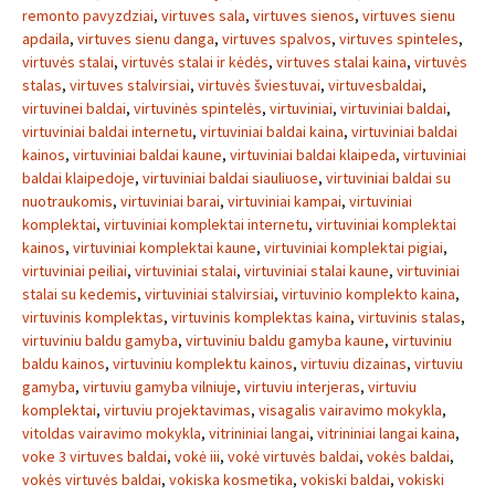
remonto pavyzdziai
,
virtuves sala
,
virtuves sienos
,
virtuves sienu
apdaila
,
virtuves sienu danga
,
virtuves spalvos
,
virtuves spinteles
,
virtuvės stalai
,
virtuvės stalai ir kėdės
,
virtuves stalai kaina
,
virtuvės
stalas
,
virtuves stalvirsiai
,
virtuvės šviestuvai
,
virtuvesbaldai
,
virtuvinei baldai
,
virtuvinės spintelės
,
virtuviniai
,
virtuviniai baldai
,
virtuviniai baldai internetu
,
virtuviniai baldai kaina
,
virtuviniai baldai
kainos
,
virtuviniai baldai kaune
,
virtuviniai baldai klaipeda
,
virtuviniai
baldai klaipedoje
,
virtuviniai baldai siauliuose
,
virtuviniai baldai su
nuotraukomis
,
virtuviniai barai
,
virtuviniai kampai
,
virtuviniai
komplektai
,
virtuviniai komplektai internetu
,
virtuviniai komplektai
kainos
,
virtuviniai komplektai kaune
,
virtuviniai komplektai pigiai
,
virtuviniai peiliai
,
virtuviniai stalai
,
virtuviniai stalai kaune
,
virtuviniai
stalai su kedemis
,
virtuviniai stalvirsiai
,
virtuvinio komplekto kaina
,
virtuvinis komplektas
,
virtuvinis komplektas kaina
,
virtuvinis stalas
,
virtuviniu baldu gamyba
,
virtuviniu baldu gamyba kaune
,
virtuviniu
baldu kainos
,
virtuviniu komplektu kainos
,
virtuviu dizainas
,
virtuviu
gamyba
,
virtuviu gamyba vilniuje
,
virtuviu interjeras
,
virtuviu
komplektai
,
virtuviu projektavimas
,
visagalis vairavimo mokykla
,
vitoldas vairavimo mokykla
,
vitrininiai langai
,
vitrininiai langai kaina
,
voke 3 virtuves baldai
,
vokė iii
,
vokė virtuvės baldai
,
vokės baldai
,
vokės virtuvės baldai
,
vokiska kosmetika
,
vokiski baldai
,
vokiski