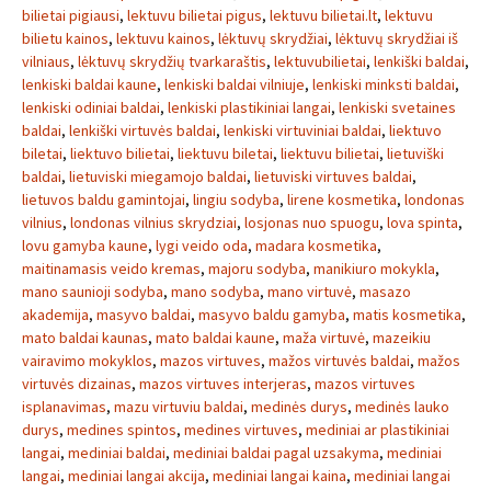
bilietai pigiausi
,
lektuvu bilietai pigus
,
lektuvu bilietai.lt
,
lektuvu
bilietu kainos
,
lektuvu kainos
,
lėktuvų skrydžiai
,
lėktuvų skrydžiai iš
vilniaus
,
lėktuvų skrydžių tvarkaraštis
,
lektuvubilietai
,
lenkiški baldai
,
lenkiski baldai kaune
,
lenkiski baldai vilniuje
,
lenkiski minksti baldai
,
lenkiski odiniai baldai
,
lenkiski plastikiniai langai
,
lenkiski svetaines
baldai
,
lenkiški virtuvės baldai
,
lenkiski virtuviniai baldai
,
liektuvo
biletai
,
liektuvo bilietai
,
liektuvu biletai
,
liektuvu bilietai
,
lietuviški
baldai
,
lietuviski miegamojo baldai
,
lietuviski virtuves baldai
,
lietuvos baldu gamintojai
,
lingiu sodyba
,
lirene kosmetika
,
londonas
vilnius
,
londonas vilnius skrydziai
,
losjonas nuo spuogu
,
lova spinta
,
lovu gamyba kaune
,
lygi veido oda
,
madara kosmetika
,
maitinamasis veido kremas
,
majoru sodyba
,
manikiuro mokykla
,
mano saunioji sodyba
,
mano sodyba
,
mano virtuvė
,
masazo
akademija
,
masyvo baldai
,
masyvo baldu gamyba
,
matis kosmetika
,
mato baldai kaunas
,
mato baldai kaune
,
maža virtuvė
,
mazeikiu
vairavimo mokyklos
,
mazos virtuves
,
mažos virtuvės baldai
,
mažos
virtuvės dizainas
,
mazos virtuves interjeras
,
mazos virtuves
isplanavimas
,
mazu virtuviu baldai
,
medinės durys
,
medinės lauko
durys
,
medines spintos
,
medines virtuves
,
mediniai ar plastikiniai
langai
,
mediniai baldai
,
mediniai baldai pagal uzsakyma
,
mediniai
langai
,
mediniai langai akcija
,
mediniai langai kaina
,
mediniai langai