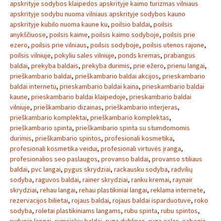
apskrityje sodybos klaipedos apskrityje kaimo turizmas vilniaus
apskrityje sodybu nuoma vilniaus apskrityje sodybos kauno
apskrityje kubilo nuoma kaune ku
,
poilsio baldai
,
poilsis
anykščiuose
,
poilsis kaime
,
poilsis kaimo sodyboje
,
poilsis prie
ezero
,
poilsis prie vilniaus
,
poilsis sodyboje
,
poilsis utenos rajone
,
poilsis vilniuje
,
pokyliu sales vilniuje
,
ponds kremas
,
prabangus
baldai
,
prekyba baldais
,
prekyba durimis
,
prie ežero
,
prienu langai
,
prieškambario baldai
,
prieškambario baldai akcijos
,
prieskambario
baldai internetu
,
prieskambario baldai kaina
,
prieskambario baldai
kaune
,
prieskambario baldai klaipedoje
,
prieskambario baldai
vilniuje
,
prieškambario dizainas
,
prieškambario interjeras
,
prieškambario komplektai
,
prieškambario komplektas
,
prieškambario spinta
,
prieškambario spinta su stumdomomis
durimis
,
prieškambario spintos
,
profesionali kosmetika
,
profesionali kosmetika veidui
,
profesionali virtuvės įranga
,
profesionalios seo paslaugos
,
provanso baldai
,
provanso stiliaus
baldai
,
pvc langai
,
pygus skrydziai
,
rackausku sodyba
,
radvilių
sodyba
,
raguvos baldai
,
rainer skrydziai
,
ranku kremai
,
raynair
skrydziai
,
rehau langai
,
rehau plastikiniai langai
,
reklama internete
,
rezervacijos bilietai
,
rojaus baldai
,
rojaus baldai isparduotuve
,
roko
sodyba
,
roletai plastikiniams langams
,
rubu spinta
,
rubu spintos
,