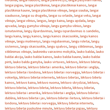
mediniai
,
langai naudoti
,
langai panevezys
,
langai pasyviam namui
,
langai pigiau
,
langai plastikiniai
,
langai plastikiniai kainos
,
langai
plastikiniai kaune
,
langai plastikiniai vilniuje
,
langai siauliai
,
langai
siauliuose
,
langai su drugeliu
,
langai su orlaide
,
langai veka
,
langai
vilniuje
,
langai vilnius
,
langas
,
lango kaina
,
langu apdaila
,
langu
apvadai
,
langų gamyba vilniuje
,
langu gamyba vilnius
,
langu
ismatavimai
,
langų išpardavimas
,
langu ispardavimas is sandelio
,
langu kaina
,
langų kainos
,
langu kainos skaiciuokle
,
langu kainos
vilniuje
,
langu matmenys
,
langu reguliavimas
,
langu roletai
,
langų
sistemos
,
langu skaiciuokle
,
langu spalvos
,
langų stiklinimas
,
langu
stiklinimas vilniuje
,
laukininku vairavimo mokykla
,
lauko baldai
,
lauko
baldai akcija
,
lauko baldai kainos
,
lauko baldai kaune
,
lauko baldai
pinti
,
lauko baldu gamyba
,
lauko virtuves
,
lektuvo
,
lektuvo biletai
,
lėktuvo bilietai
,
lektuvo bilietai i amerika
,
lektuvo bilietai i anglija
,
lektuvo bilietai i londona
,
lektuvo bilietai i norvegija
,
lektuvo bilietai i
vokietija
,
lėktuvo bilietai internetu
,
lektuvo bilietas
,
lėktuvo bilietu
kainos
,
lektuvo kaina
,
lektuvo nuoma
,
lektuvo skrydziai
,
lektuvu
,
lektuvu bileitai
,
lektuvu biletai
,
lektuvu bilieta
,
lėktuvų bilietai
,
lektuvu bilietai i amerika
,
lektuvu bilietai i anglija
,
lektuvu bilietai i
dublina
,
lektuvu bilietai i jav
,
lektuvu bilietai i lietuva
,
lektuvu bilietai i
londona
,
lektuvu bilietai i norvegija
,
lėktuvų bilietai internetu
,
lektuvu bilietai paskutine minute
,
lektuvu bilietai pigiau
,
lektuvu