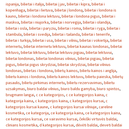
ispanija
,
bilietai i italija
,
bilietai į jav
,
bilietai i kipra
,
bilietai i
kopenhaga
,
bilietai i lietuva
,
bilietai į londoną
,
bilietai i londona is
kauno
,
bilietai i londona lektuvu
,
bilietai i londona pigus
,
bilietai i
maskva
,
bilietai i niujorka
,
bilietai i norvegija
,
bilietai i olandija
,
bilietai i osla
,
bilietai i paryziu
,
bilietai i roma
,
bilietai i ryga
,
bilietai i
stambula
,
bilietai i svedija
,
bilietai i tailanda
,
bilietai i tenerife
,
bilietai i turkija
,
bilietai i usa
,
bilietai i vilniu
,
bilietai i vokietija
,
bilietai
internetu
,
bilietai internetu lektuvu
,
bilietai kaunas londonas
,
bilietai
lektuvo
,
bilietai lėktuvu
,
bilietai lektuvu pigiau
,
bilietai lektuvui
,
bilietai londonas
,
bilietai londonas vilnius
,
bilietai pigiau
,
bilietai
pigus
,
bilietai pigus skrydziai
,
bilietai skrydziai
,
bilietai vilnius
londonas
,
bilietas i londona
,
bilietų kainos
,
bilietu kainos i anglija
,
bilietu kainos i londona
,
bilietu kainos lektuvu
,
bilietu paieska
,
bilietų
pasaulis
,
bilietu pirkimas internetu
,
bilietu rezervavimas
,
bilietu
uzsakymas
,
biuro baldai vilnius
,
biuro baldu gamyba
,
biuro spintos
,
brugmann langai
,
c ce kategorijos
,
c ce kategorijos kaina
,
c
kategorija kaina
,
c kategorijos kaina
,
c kategorijos kursai
,
c
kategorijos kursai kaune
,
c kategorijos kursai vilniuje
,
careline
kosmetika
,
ce kategorija
,
ce kategorija kaina
,
ce kategorijos kaina
,
ce kategorijos kursai
,
ce vairavimo kursai
,
čekiški virtuvės baldai
,
clinians kosmetika
,
d kategorijos kursai
,
dėvėti baldai
,
deveti baldai