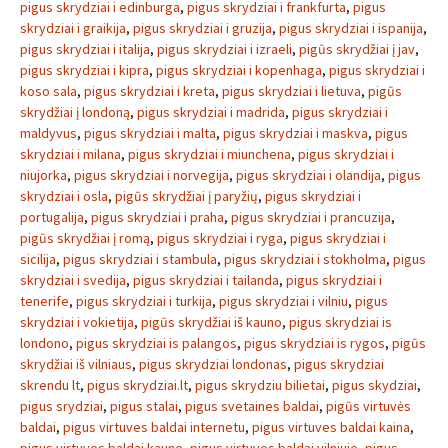
pigus skrydziai i edinburga
,
pigus skrydziai i frankfurta
,
pigus
skrydziai i graikija
,
pigus skrydziai i gruzija
,
pigus skrydziai i ispanija
,
pigus skrydziai i italija
,
pigus skrydziai i izraeli
,
pigūs skrydžiai į jav
,
pigus skrydziai i kipra
,
pigus skrydziai i kopenhaga
,
pigus skrydziai i
koso sala
,
pigus skrydziai i kreta
,
pigus skrydziai i lietuva
,
pigūs
skrydžiai į londoną
,
pigus skrydziai i madrida
,
pigus skrydziai i
maldyvus
,
pigus skrydziai i malta
,
pigus skrydziai i maskva
,
pigus
skrydziai i milana
,
pigus skrydziai i miunchena
,
pigus skrydziai i
niujorka
,
pigus skrydziai i norvegija
,
pigus skrydziai i olandija
,
pigus
skrydziai i osla
,
pigūs skrydžiai į paryžių
,
pigus skrydziai i
portugalija
,
pigus skrydziai i praha
,
pigus skrydziai i prancuzija
,
pigūs skrydžiai į romą
,
pigus skrydziai i ryga
,
pigus skrydziai i
sicilija
,
pigus skrydziai i stambula
,
pigus skrydziai i stokholma
,
pigus
skrydziai i svedija
,
pigus skrydziai i tailanda
,
pigus skrydziai i
tenerife
,
pigus skrydziai i turkija
,
pigus skrydziai i vilniu
,
pigus
skrydziai i vokietija
,
pigūs skrydžiai iš kauno
,
pigus skrydziai is
londono
,
pigus skrydziai is palangos
,
pigus skrydziai is rygos
,
pigūs
skrydžiai iš vilniaus
,
pigus skrydziai londonas
,
pigus skrydziai
skrendu lt
,
pigus skrydziai.lt
,
pigus skrydziu bilietai
,
pigus skydziai
,
pigus srydziai
,
pigus stalai
,
pigus svetaines baldai
,
pigūs virtuvės
baldai
,
pigus virtuves baldai internetu
,
pigus virtuves baldai kaina
,