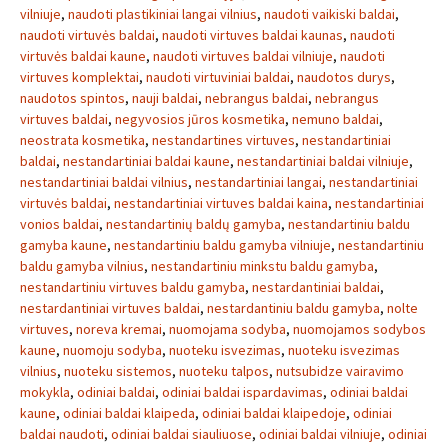
vilniuje
,
naudoti plastikiniai langai vilnius
,
naudoti vaikiski baldai
,
naudoti virtuvės baldai
,
naudoti virtuves baldai kaunas
,
naudoti
virtuvės baldai kaune
,
naudoti virtuves baldai vilniuje
,
naudoti
virtuves komplektai
,
naudoti virtuviniai baldai
,
naudotos durys
,
naudotos spintos
,
nauji baldai
,
nebrangus baldai
,
nebrangus
virtuves baldai
,
negyvosios jūros kosmetika
,
nemuno baldai
,
neostrata kosmetika
,
nestandartines virtuves
,
nestandartiniai
baldai
,
nestandartiniai baldai kaune
,
nestandartiniai baldai vilniuje
,
nestandartiniai baldai vilnius
,
nestandartiniai langai
,
nestandartiniai
virtuvės baldai
,
nestandartiniai virtuves baldai kaina
,
nestandartiniai
vonios baldai
,
nestandartinių baldų gamyba
,
nestandartiniu baldu
gamyba kaune
,
nestandartiniu baldu gamyba vilniuje
,
nestandartiniu
baldu gamyba vilnius
,
nestandartiniu minkstu baldu gamyba
,
nestandartiniu virtuves baldu gamyba
,
nestardantiniai baldai
,
nestardantiniai virtuves baldai
,
nestardantiniu baldu gamyba
,
nolte
virtuves
,
noreva kremai
,
nuomojama sodyba
,
nuomojamos sodybos
kaune
,
nuomoju sodyba
,
nuoteku isvezimas
,
nuoteku isvezimas
vilnius
,
nuoteku sistemos
,
nuoteku talpos
,
nutsubidze vairavimo
mokykla
,
odiniai baldai
,
odiniai baldai ispardavimas
,
odiniai baldai
kaune
,
odiniai baldai klaipeda
,
odiniai baldai klaipedoje
,
odiniai
baldai naudoti
,
odiniai baldai siauliuose
,
odiniai baldai vilniuje
,
odiniai