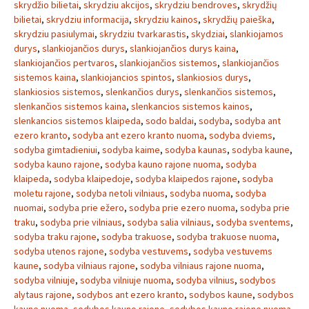
skrydžio bilietai
,
skrydziu akcijos
,
skrydziu bendroves
,
skrydžių
bilietai
,
skrydziu informacija
,
skrydziu kainos
,
skrydžių paieška
,
skrydziu pasiulymai
,
skrydziu tvarkarastis
,
skydziai
,
slankiojamos
durys
,
slankiojančios durys
,
slankiojančios durys kaina
,
slankiojančios pertvaros
,
slankiojančios sistemos
,
slankiojančios
sistemos kaina
,
slankiojancios spintos
,
slankiosios durys
,
slankiosios sistemos
,
slenkančios durys
,
slenkančios sistemos
,
slenkančios sistemos kaina
,
slenkancios sistemos kainos
,
slenkancios sistemos klaipeda
,
sodo baldai
,
sodyba
,
sodyba ant
ezero kranto
,
sodyba ant ezero kranto nuoma
,
sodyba dviems
,
sodyba gimtadieniui
,
sodyba kaime
,
sodyba kaunas
,
sodyba kaune
,
sodyba kauno rajone
,
sodyba kauno rajone nuoma
,
sodyba
klaipeda
,
sodyba klaipedoje
,
sodyba klaipedos rajone
,
sodyba
moletu rajone
,
sodyba netoli vilniaus
,
sodyba nuoma
,
sodyba
nuomai
,
sodyba prie ežero
,
sodyba prie ezero nuoma
,
sodyba prie
traku
,
sodyba prie vilniaus
,
sodyba salia vilniaus
,
sodyba sventems
,
sodyba traku rajone
,
sodyba trakuose
,
sodyba trakuose nuoma
,
sodyba utenos rajone
,
sodyba vestuvems
,
sodyba vestuvems
kaune
,
sodyba vilniaus rajone
,
sodyba vilniaus rajone nuoma
,
sodyba vilniuje
,
sodyba vilniuje nuoma
,
sodyba vilnius
,
sodybos
alytaus rajone
,
sodybos ant ezero kranto
,
sodybos kaune
,
sodybos