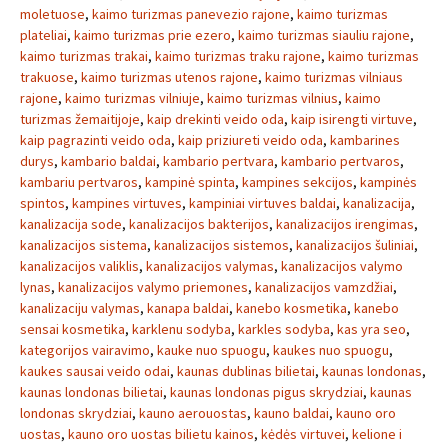
moletuose
,
kaimo turizmas panevezio rajone
,
kaimo turizmas
plateliai
,
kaimo turizmas prie ezero
,
kaimo turizmas siauliu rajone
,
kaimo turizmas trakai
,
kaimo turizmas traku rajone
,
kaimo turizmas
trakuose
,
kaimo turizmas utenos rajone
,
kaimo turizmas vilniaus
rajone
,
kaimo turizmas vilniuje
,
kaimo turizmas vilnius
,
kaimo
turizmas žemaitijoje
,
kaip drekinti veido oda
,
kaip isirengti virtuve
,
kaip pagrazinti veido oda
,
kaip priziureti veido oda
,
kambarines
durys
,
kambario baldai
,
kambario pertvara
,
kambario pertvaros
,
kambariu pertvaros
,
kampinė spinta
,
kampines sekcijos
,
kampinės
spintos
,
kampines virtuves
,
kampiniai virtuves baldai
,
kanalizacija
,
kanalizacija sode
,
kanalizacijos bakterijos
,
kanalizacijos irengimas
,
kanalizacijos sistema
,
kanalizacijos sistemos
,
kanalizacijos šuliniai
,
kanalizacijos valiklis
,
kanalizacijos valymas
,
kanalizacijos valymo
lynas
,
kanalizacijos valymo priemones
,
kanalizacijos vamzdžiai
,
kanalizaciju valymas
,
kanapa baldai
,
kanebo kosmetika
,
kanebo
sensai kosmetika
,
karklenu sodyba
,
karkles sodyba
,
kas yra seo
,
kategorijos vairavimo
,
kauke nuo spuogu
,
kaukes nuo spuogu
,
kaukes sausai veido odai
,
kaunas dublinas bilietai
,
kaunas londonas
,
kaunas londonas bilietai
,
kaunas londonas pigus skrydziai
,
kaunas
londonas skrydziai
,
kauno aerouostas
,
kauno baldai
,
kauno oro
uostas
,
kauno oro uostas bilietu kainos
,
kėdės virtuvei
,
kelione i