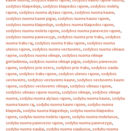
kaune nuoma
,
sodybos kauno rajone
,
sodybos kauno rajone nuoma
,
sodybos klaipedoje
,
sodybos klaipedos rajone
,
sodybos molėtų
rajone
,
sodybos nuoma alytaus rajone
,
sodybos nuoma kaune
,
sodybos nuoma kaune pigiai
,
sodybos nuoma kauno rajone
,
sodybos nuoma klaipedoje
,
sodybos nuoma klaipedos rajone
,
sodybos nuoma moletu rajone
,
sodybos nuoma panevezio rajone
,
sodybos nuoma panevezyje
,
sodybos nuoma prie traku
,
sodybos
nuoma traku raj
,
sodybos nuoma traku rajone
,
sodybos nuoma
utenos rajone
,
sodybos nuoma vestuvems
,
sodybos nuoma vilniaus
rajone
,
sodybos nuoma vilniuje
,
sodybos nuoma vilniuje
gimtadieniui
,
sodybos nuoma vilniuje pigiai
,
sodybos panevezio
rajone
,
sodybos prie ezero
,
sodybos prie traku
,
sodybos siauliu
rajone
,
sodybos traku rajone
,
sodybos utenos rajone
,
sodybos
vestuvems
,
sodybos vestuvems kaune
,
sodybos vestuvems kauno
rajone
,
sodybos vestuvems vilniuje
,
sodybos vilniaus rajone
,
sodybos vilniaus rajone nuoma
,
sodybos vilniuje
,
sodybos vilniuje
nuoma
,
sodybu nuoma alytaus rajone
,
sodybu nuoma kaune
,
sodybu
nuoma kauno raj
,
sodybu nuoma kauno rajone
,
sodybu nuoma
klaipeda
,
sodybu nuoma klaipedoje
,
sodybu nuoma klaipedos
rajone
,
sodybu nuoma moletu rajone
,
sodybu nuoma moletuose
,
sodybu nuoma panevezio rajone
,
sodybu nuoma panevezyje
,
sodybu nuoma siauliai
,
sodybu nuoma siauliuose
,
sodybu nuoma