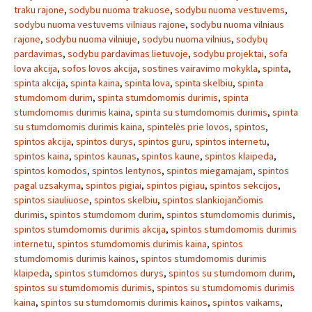
traku rajone
,
sodybu nuoma trakuose
,
sodybu nuoma vestuvems
,
sodybu nuoma vestuvems vilniaus rajone
,
sodybu nuoma vilniaus
rajone
,
sodybu nuoma vilniuje
,
sodybu nuoma vilnius
,
sodybų
pardavimas
,
sodybu pardavimas lietuvoje
,
sodybu projektai
,
sofa
lova akcija
,
sofos lovos akcija
,
sostines vairavimo mokykla
,
spinta
,
spinta akcija
,
spinta kaina
,
spinta lova
,
spinta skelbiu
,
spinta
stumdomom durim
,
spinta stumdomomis durimis
,
spinta
stumdomomis durimis kaina
,
spinta su stumdomomis durimis
,
spinta
su stumdomomis durimis kaina
,
spintelės prie lovos
,
spintos
,
spintos akcija
,
spintos durys
,
spintos guru
,
spintos internetu
,
spintos kaina
,
spintos kaunas
,
spintos kaune
,
spintos klaipeda
,
spintos komodos
,
spintos lentynos
,
spintos miegamajam
,
spintos
pagal uzsakyma
,
spintos pigiai
,
spintos pigiau
,
spintos sekcijos
,
spintos siauliuose
,
spintos skelbiu
,
spintos slankiojančiomis
durimis
,
spintos stumdomom durim
,
spintos stumdomomis durimis
,
spintos stumdomomis durimis akcija
,
spintos stumdomomis durimis
internetu
,
spintos stumdomomis durimis kaina
,
spintos
stumdomomis durimis kainos
,
spintos stumdomomis durimis
klaipeda
,
spintos stumdomos durys
,
spintos su stumdomom durim
,
spintos su stumdomomis durimis
,
spintos su stumdomomis durimis
kaina
,
spintos su stumdomomis durimis kainos
,
spintos vaikams
,