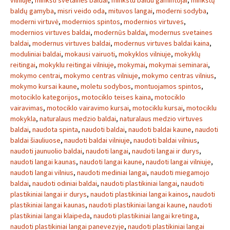
vilniuje
,
minkšti svetainės baldai
,
minkstu baldu gamintojai
,
minkštų
baldų gamyba
,
misri veido oda
,
mituvos langai
,
moderni sodyba
,
moderni virtuvė
,
modernios spintos
,
modernios virtuves
,
modernios virtuves baldai
,
modernūs baldai
,
modernus svetaines
baldai
,
modernus virtuves baldai
,
modernus virtuves baldai kaina
,
moduliniai baldai
,
mokausi vairuoti
,
mokyklos vilniuje
,
mokyklų
reitingai
,
mokyklu reitingai vilniuje
,
mokymai
,
mokymai seminarai
,
mokymo centrai
,
mokymo centras vilniuje
,
mokymo centras vilnius
,
mokymo kursai kaune
,
moletu sodybos
,
montuojamos spintos
,
motociklo kategorijos
,
motociklo teises kaina
,
motociklo
vairavimas
,
motociklo vairavimo kursai
,
motociklu kursai
,
motociklu
mokykla
,
naturalaus medzio baldai
,
naturalaus medzio virtuves
baldai
,
naudota spinta
,
naudoti baldai
,
naudoti baldai kaune
,
naudoti
baldai šiauliuose
,
naudoti baldai vilniuje
,
naudoti baldai vilnius
,
naudoti jaunuolio baldai
,
naudoti langai
,
naudoti langai ir durys
,
naudoti langai kaunas
,
naudoti langai kaune
,
naudoti langai vilniuje
,
naudoti langai vilnius
,
naudoti mediniai langai
,
naudoti miegamojo
baldai
,
naudoti odiniai baldai
,
naudoti plastikiniai langai
,
naudoti
plastikiniai langai ir durys
,
naudoti plastikiniai langai kainos
,
naudoti
plastikiniai langai kaunas
,
naudoti plastikiniai langai kaune
,
naudoti
plastikiniai langai klaipeda
,
naudoti plastikiniai langai kretinga
,
naudoti plastikiniai langai panevezyje
,
naudoti plastikiniai langai