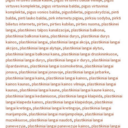
pigus virtuves baldai kaune
,
pigus virtuves baldai vilniuje
,
pigus
virtuves komplektai
,
pigus virtuviniai baldai
,
pigus virtuviniai
komplektai
,
pigus vonios baldai
,
pigusbilietai
,
pigusskrydziai
,
pinti
baldai
,
pinti lauko baldai
,
pirk internetu pigiau
,
pirksiu sodyba
,
pirkti
bilietus internetu
,
pirties
,
pirties kubilas
,
pirties nuoma
,
plastikinei
langai
,
plastikines talpos kanalizacijai
,
plastikiniai balkonai
,
plastikiniai balkonai kaina
,
plastikiniai durys
,
plastikiniai durys
kainos
,
plastikiniai langai
,
plastikiniai langai akcija
,
plastikiniai langai
akcijos
,
plastikiniai langai alytuje
,
plastikiniai langai alytus
,
plastikiniai langai balkonui kaina
,
plastikiniai langai druskininkuose
,
plastikiniai langai durys
,
plastikiniai langai ir durys
,
plastikiniai langai
išpardavimas
,
plastikiniai langai issimoketinai
,
plastikiniai langai
jonava
,
plastikiniai langai jonavoje
,
plastikiniai langai jurbarke
,
plastikiniai langai kaina
,
plastikiniai langai kainos
,
plastikiniai langai
kainos kaunas
,
plastikiniai langai kainos vilniuje
,
plastikiniai langai
kaunas
,
plastikiniai langai kaune
,
plastikiniai langai kaune kainos
,
plastikiniai langai kedainiuose
,
plastikiniai langai klaipėda
,
plastikiniai
langai klaipeda kainos
,
plastikiniai langai klaipėdoje
,
plastikiniai
langai kretinga
,
plastikiniai langai kretingoje
,
plastikiniai langai
marijampole
,
plastikiniai langai marijampoleje
,
plastikiniai langai
mazeikiuose
,
plastikiniai langai naudoti
,
plastikiniai langai
panevezyje
,
plastikiniai langai panevezyje kainos
,
plastikiniai langai