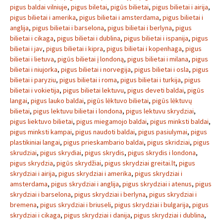
pigus baldai vilniuje
,
pigus biletai
,
pigūs bilietai
,
pigus bilietai i airija
,
pigus bilietai i amerika
,
pigus bilietai i amsterdama
,
pigus bilietai i
anglija
,
pigus bilietai i barselona
,
pigus bilietai i berlyna
,
pigus
bilietai i cikaga
,
pigus bilietai i dublina
,
pigus bilietai i ispanija
,
pigus
bilietai i jav
,
pigus bilietai i kipra
,
pigus bilietai i kopenhaga
,
pigus
bilietai i lietuva
,
pigūs bilietai į londoną
,
pigus bilietai i milana
,
pigus
bilietai i niujorka
,
pigus bilietai i norvegija
,
pigus bilietai i osla
,
pigus
bilietai i paryziu
,
pigus bilietai i roma
,
pigus bilietai i turkija
,
pigus
bilietai i vokietija
,
pigus bilietai lektuvu
,
pigus deveti baldai
,
pigūs
langai
,
pigus lauko baldai
,
pigūs lėktuvo bilietai
,
pigūs lėktuvų
bilietai
,
pigus lektuvu bilietai i londona
,
pigus lektuvu skrydziai
,
pigus liektuvo bilietai
,
pigus miegamojo baldai
,
pigus minksti baldai
,
pigus minksti kampai
,
pigus naudoti baldai
,
pigus pasiulymai
,
pigus
plastikiniai langai
,
pigus prieskambario baldai
,
pigus skridziai
,
pigus
skrudziai
,
pigus skrydiai
,
pigus skrydis
,
pigus skrydis i londona
,
pigus skrydzia
,
pigūs skrydžiai
,
pigus skrydziai greitai.lt
,
pigus
skrydziai i airija
,
pigus skrydziai i amerika
,
pigus skrydziai i
amsterdama
,
pigus skrydziai i anglija
,
pigus skrydziai i atenus
,
pigus
skrydziai i barselona
,
pigus skrydziai i berlyna
,
pigus skrydziai i
bremena
,
pigus skrydziai i briuseli
,
pigus skrydziai i bulgarija
,
pigus
skrydziai i cikaga
,
pigus skrydziai i danija
,
pigus skrydziai i dublina
,