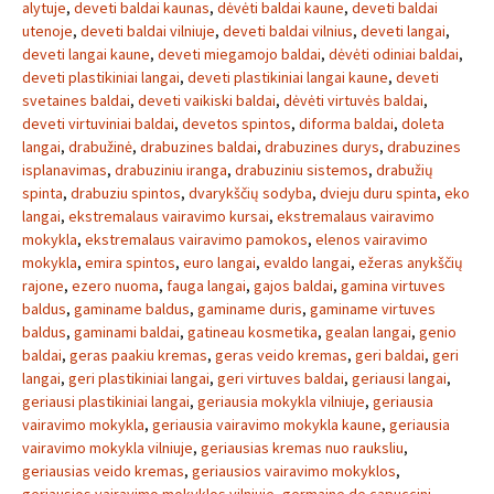
alytuje
,
deveti baldai kaunas
,
dėvėti baldai kaune
,
deveti baldai
utenoje
,
deveti baldai vilniuje
,
deveti baldai vilnius
,
deveti langai
,
deveti langai kaune
,
deveti miegamojo baldai
,
dėvėti odiniai baldai
,
deveti plastikiniai langai
,
deveti plastikiniai langai kaune
,
deveti
svetaines baldai
,
deveti vaikiski baldai
,
dėvėti virtuvės baldai
,
deveti virtuviniai baldai
,
devetos spintos
,
diforma baldai
,
doleta
langai
,
drabužinė
,
drabuzines baldai
,
drabuzines durys
,
drabuzines
isplanavimas
,
drabuziniu iranga
,
drabuziniu sistemos
,
drabužių
spinta
,
drabuziu spintos
,
dvarykščių sodyba
,
dvieju duru spinta
,
eko
langai
,
ekstremalaus vairavimo kursai
,
ekstremalaus vairavimo
mokykla
,
ekstremalaus vairavimo pamokos
,
elenos vairavimo
mokykla
,
emira spintos
,
euro langai
,
evaldo langai
,
ežeras anykščių
rajone
,
ezero nuoma
,
fauga langai
,
gajos baldai
,
gamina virtuves
baldus
,
gaminame baldus
,
gaminame duris
,
gaminame virtuves
baldus
,
gaminami baldai
,
gatineau kosmetika
,
gealan langai
,
genio
baldai
,
geras paakiu kremas
,
geras veido kremas
,
geri baldai
,
geri
langai
,
geri plastikiniai langai
,
geri virtuves baldai
,
geriausi langai
,
geriausi plastikiniai langai
,
geriausia mokykla vilniuje
,
geriausia
vairavimo mokykla
,
geriausia vairavimo mokykla kaune
,
geriausia
vairavimo mokykla vilniuje
,
geriausias kremas nuo rauksliu
,
geriausias veido kremas
,
geriausios vairavimo mokyklos
,