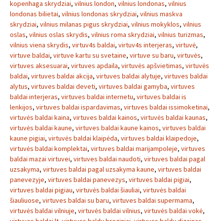
kopenhaga skrydziai
,
vilnius london
,
vilnius londonas
,
vilnius
londonas bilietai
,
vilnius londonas skrydziai
,
vilnius maskva
skrydziai
,
vilnius milanas pigus skrydziai
,
vilnius mokyklos
,
vilnius
oslas
,
vilnius oslas skrydis
,
vilnius roma skrydziai
,
vilnius turizmas
,
vilnius viena skrydis
,
virtuv4s baldai
,
virtuv4s interjeras
,
virtuvė
,
virtuve baldai
,
virtuve kartu su svetaine
,
virtuve su baru
,
virtuvės
,
virtuves aksesuarai
,
virtuves apdaila
,
virtuvės apšvietimas
,
virtuvės
baldai
,
virtuves baldai akcija
,
virtuves baldai alytuje
,
virtuves baldai
alytus
,
virtuves baldai deveti
,
virtuves baldai gamyba
,
virtuves
baldai interjeras
,
virtuves baldai internetu
,
virtuves baldai is
lenkijos
,
virtuves baldai ispardavimas
,
virtuves baldai issimoketinai
,
virtuvės baldai kaina
,
virtuves baldai kainos
,
virtuvės baldai kaunas
,
virtuvės baldai kaune
,
virtuves baldai kaune kainos
,
virtuves baldai
kaune pigiai
,
virtuvės baldai klaipėda
,
virtuves baldai klaipedoje
,
virtuvės baldai komplektai
,
virtuves baldai marijampoleje
,
virtuves
baldai mazai virtuvei
,
virtuves baldai naudoti
,
virtuves baldai pagal
uzsakyma
,
virtuves baldai pagal uzsakyma kaune
,
virtuves baldai
panevezyje
,
virtuves baldai panevezys
,
virtuves baldai pigiai
,
virtuves baldai pigiau
,
virtuvės baldai šiauliai
,
virtuvės baldai
šiauliuose
,
virtuves baldai su baru
,
virtuves baldai supermama
,
virtuvės baldai vilniuje
,
virtuvės baldai vilnius
,
virtuvės baldai vokė
,