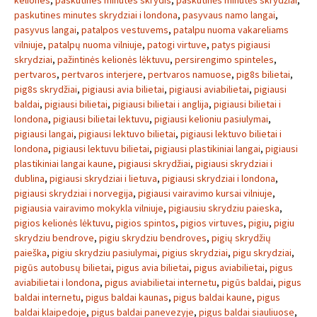
keliones
,
paskutines minutes skrydis
,
paskutinės minutės skrydžiai
,
paskutines minutes skrydziai i londona
,
pasyvaus namo langai
,
pasyvus langai
,
patalpos vestuvems
,
patalpu nuoma vakareliams
vilniuje
,
patalpų nuoma vilniuje
,
patogi virtuve
,
patys pigiausi
skrydziai
,
pažintinės kelionės lėktuvu
,
persirengimo spinteles
,
pertvaros
,
pertvaros interjere
,
pertvaros namuose
,
pig8s bilietai
,
pig8s skrydžiai
,
pigiausi avia bilietai
,
pigiausi aviabilietai
,
pigiausi
baldai
,
pigiausi bilietai
,
pigiausi bilietai i anglija
,
pigiausi bilietai i
londona
,
pigiausi bilietai lektuvu
,
pigiausi kelioniu pasiulymai
,
pigiausi langai
,
pigiausi lektuvo bilietai
,
pigiausi lektuvo bilietai i
londona
,
pigiausi lektuvu bilietai
,
pigiausi plastikiniai langai
,
pigiausi
plastikiniai langai kaune
,
pigiausi skrydžiai
,
pigiausi skrydziai i
dublina
,
pigiausi skrydziai i lietuva
,
pigiausi skrydziai i londona
,
pigiausi skrydziai i norvegija
,
pigiausi vairavimo kursai vilniuje
,
pigiausia vairavimo mokykla vilniuje
,
pigiausiu skrydziu paieska
,
pigios kelionės lėktuvu
,
pigios spintos
,
pigios virtuves
,
pigiu
,
pigiu
skrydziu bendrove
,
pigiu skrydziu bendroves
,
pigių skrydžių
paieška
,
pigiu skrydziu pasiulymai
,
pigius skrydziai
,
pigu skrydziai
,
pigūs autobusų bilietai
,
pigus avia bilietai
,
pigus aviabilietai
,
pigus
aviabilietai i londona
,
pigus aviabilietai internetu
,
pigūs baldai
,
pigus
baldai internetu
,
pigus baldai kaunas
,
pigus baldai kaune
,
pigus
baldai klaipedoje
,
pigus baldai panevezyje
,
pigus baldai siauliuose
,