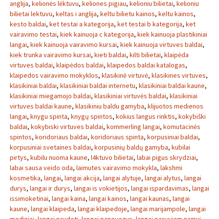
anglija
,
kelionės lėktuvu
,
keliones pigiau
,
kelioniu bilietai
,
kelioniu
bilietai lektuvu
,
keltas i anglija
,
keltu bilietu kainos
,
keltu kainos
,
kesto baldai
,
ket testai a kategorija
,
ket testai b kategorija
,
ket
vairavimo testai
,
kiek kainuoja c kategorija
,
kiek kainuoja plastikiniai
langai
,
kiek kainuoja vairavimo kursai
,
kiek kainuoja virtuves baldai
,
kiek trunka vairavimo kursai
,
kieti baldai
,
kilti bilietai
,
klaipėda
virtuves baldai
,
klaipėdos baldai
,
klaipedos baldai katalogas
,
klaipedos vairavimo mokyklos
,
klasikinė virtuvė
,
klasikines virtuves
,
klasikiniai baldai
,
klasikiniai baldai internetu
,
klasikiniai baldai kaune
,
klasikiniai miegamojo baldai
,
klasikiniai virtuvės baldai
,
klasikiniai
virtuves baldai kaune
,
klasikiniu baldu gamyba
,
klijuotos medienos
langai
,
knygu spinta
,
knygų spintos
,
kokius langus rinktis
,
kokybiški
baldai
,
kokybiski virtuves baldai
,
kommerling langai
,
komutacinės
spintos
,
koridoriaus baldai
,
koridoriaus spinta
,
korpusiniai baldai
,
korpusiniai svetaines baldai
,
korpusinių baldų gamyba
,
kubilai
pirtys
,
kubilu nuoma kaune
,
l4ktuvo bilietai
,
labai pigus skrydziai
,
labai sausa veido oda
,
laimutes vairavimo mokykla
,
lakshmi
kosmetika
,
langai
,
langai akcija
,
langai alytuje
,
langai alytus
,
langai
durys
,
langai ir durys
,
langai is vokietijos
,
langai ispardavimas
,
langai
issimoketinai
,
langai kaina
,
langai kainos
,
langai kaunas
,
langai
kaune
,
langai klaipeda
,
langai klaipedoje
,
langai marijampole
,
langai