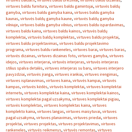
virtuves baldai.lt
,
virtuves baldu breziniai
,
virtuves baldu dizainas
,
virtuves baldu furnitura
,
virtuves baldu gamintojai
,
virtuvės baldų
gamyba
,
virtuves baldu gamyba kaina
,
virtuves baldu gamyba
kaunas
,
virtuvės baldų gamyba kaune
,
virtuvės baldų gamyba
vilniuje
,
virtuves baldu gamyba vilnius
,
virtuves baldu ispardavimas
,
virtuves baldu kaina
,
virtuves baldu kainos
,
virtuvės baldų
komplektai
,
virtuvės baldų komplektas
,
virtuves baldu projektai
,
virtuves baldu projektavimas
,
virtuves baldu projektavimo
programa
,
virtuves baldu rankeneles
,
virtuves barai
,
virtuves baras
,
virtuvės dizainas
,
virtuves dizainas foto
,
virtuves gamyba
,
virtuves
idejos
,
virtuves interjerai
,
virtuvės interjeras
,
virtuvės interjeras
stilius spalva detalės
,
virtuves interjeras su baru
,
virtuves interjero
pavyzdziai
,
virtuvės įranga
,
virtuves irankiai
,
virtuves irengimas
,
virtuves isplanavimas
,
virtuves kaina
,
virtuvės kampai
,
virtuvės
kampas
,
virtuvės kėdės
,
virtuvės komplektai
,
virtuves komplektai
internetu
,
virtuves komplektai kaina
,
virtuves komplektai kainos
,
virtuves komplektai pagal uzsakyma
,
virtuves komplektai pigiau
,
virtuvės komplektas
,
virtuves komplektas kaina
,
virtuves
komplekto kaina
,
virtuves langas
,
virtuves maisytuvai
,
virtuves
pagal uzsakyma
,
virtuves planavimas
,
virtuves priedai
,
virtuves
projektai
,
virtuves projektas
,
virtuves projektavimas
,
virtuves
rankeneles
,
virtuvės reikmenys
,
virtuvės remontas
,
virtuves