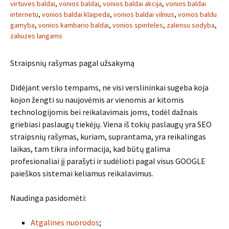
virtuves baldai
,
vonios baldai
,
vonios baldai akcija
,
vonios baldai
internetu
,
vonios baldai klaipeda
,
vonios baldai vilnius
,
vonios baldu
gamyba
,
vonios kambario baldai
,
vonios spinteles
,
zalensu sodyba
,
zaliuzes langams
Straipsnių rašymas pagal užsakymą
Didėjant verslo tempams, ne visi verslininkai sugeba koja
kojon žengti su naujovėmis ar vienomis ar kitomis
technologijomis bei reikalavimais joms, todėl dažnais
griebiasi paslaugų tiekėjų. Viena iš tokių paslaugų yra SEO
straipsnių rašymas, kuriam, suprantama, yra reikalingas
laikas, tam tikra informacija, kad būtų galima
profesionaliai jį parašyti ir sudėlioti pagal visus GOOGLE
paieškos sistemai keliamus reikalavimus.
Naudinga pasidomėti:
Atgalines nuorodos
;