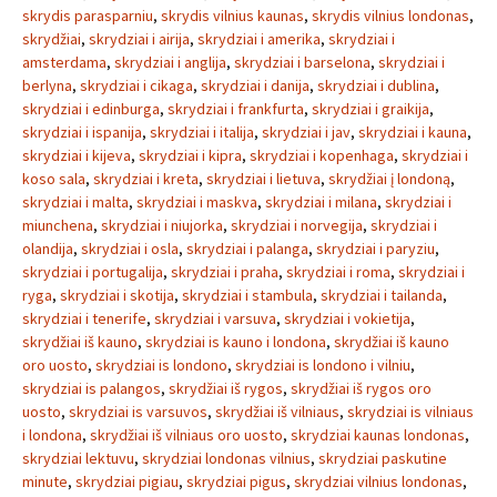
skrydis parasparniu
,
skrydis vilnius kaunas
,
skrydis vilnius londonas
,
skrydžiai
,
skrydziai i airija
,
skrydziai i amerika
,
skrydziai i
amsterdama
,
skrydziai i anglija
,
skrydziai i barselona
,
skrydziai i
berlyna
,
skrydziai i cikaga
,
skrydziai i danija
,
skrydziai i dublina
,
skrydziai i edinburga
,
skrydziai i frankfurta
,
skrydziai i graikija
,
skrydziai i ispanija
,
skrydziai i italija
,
skrydziai i jav
,
skrydziai i kauna
,
skrydziai i kijeva
,
skrydziai i kipra
,
skrydziai i kopenhaga
,
skrydziai i
koso sala
,
skrydziai i kreta
,
skrydziai i lietuva
,
skrydžiai į londoną
,
skrydziai i malta
,
skrydziai i maskva
,
skrydziai i milana
,
skrydziai i
miunchena
,
skrydziai i niujorka
,
skrydziai i norvegija
,
skrydziai i
olandija
,
skrydziai i osla
,
skrydziai i palanga
,
skrydziai i paryziu
,
skrydziai i portugalija
,
skrydziai i praha
,
skrydziai i roma
,
skrydziai i
ryga
,
skrydziai i skotija
,
skrydziai i stambula
,
skrydziai i tailanda
,
skrydziai i tenerife
,
skrydziai i varsuva
,
skrydziai i vokietija
,
skrydžiai iš kauno
,
skrydziai is kauno i londona
,
skrydžiai iš kauno
oro uosto
,
skrydziai is londono
,
skrydziai is londono i vilniu
,
skrydziai is palangos
,
skrydžiai iš rygos
,
skrydžiai iš rygos oro
uosto
,
skrydziai is varsuvos
,
skrydžiai iš vilniaus
,
skrydziai is vilniaus
i londona
,
skrydžiai iš vilniaus oro uosto
,
skrydziai kaunas londonas
,
skrydziai lektuvu
,
skrydziai londonas vilnius
,
skrydziai paskutine
minute
,
skrydziai pigiau
,
skrydziai pigus
,
skrydziai vilnius londonas
,