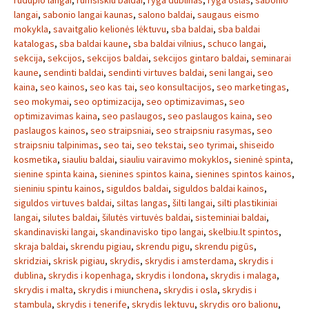
rudupio langai
,
rumsiskiu baldai
,
ryga dublinas
,
ryga oslas
,
sabonio
langai
,
sabonio langai kaunas
,
salono baldai
,
saugaus eismo
mokykla
,
savaitgalio kelionės lėktuvu
,
sba baldai
,
sba baldai
katalogas
,
sba baldai kaune
,
sba baldai vilnius
,
schuco langai
,
sekcija
,
sekcijos
,
sekcijos baldai
,
sekcijos gintaro baldai
,
seminarai
kaune
,
sendinti baldai
,
sendinti virtuves baldai
,
seni langai
,
seo
kaina
,
seo kainos
,
seo kas tai
,
seo konsultacijos
,
seo marketingas
,
seo mokymai
,
seo optimizacija
,
seo optimizavimas
,
seo
optimizavimas kaina
,
seo paslaugos
,
seo paslaugos kaina
,
seo
paslaugos kainos
,
seo straipsniai
,
seo straipsniu rasymas
,
seo
straipsniu talpinimas
,
seo tai
,
seo tekstai
,
seo tyrimai
,
shiseido
kosmetika
,
siauliu baldai
,
siauliu vairavimo mokyklos
,
sieninė spinta
,
sienine spinta kaina
,
sienines spintos kaina
,
sienines spintos kainos
,
sieniniu spintu kainos
,
siguldos baldai
,
siguldos baldai kainos
,
siguldos virtuves baldai
,
siltas langas
,
šilti langai
,
silti plastikiniai
langai
,
silutes baldai
,
šilutės virtuvės baldai
,
sisteminiai baldai
,
skandinaviski langai
,
skandinavisko tipo langai
,
skelbiu.lt spintos
,
skraja baldai
,
skrendu pigiau
,
skrendu pigu
,
skrendu pigūs
,
skridziai
,
skrisk pigiau
,
skrydis
,
skrydis i amsterdama
,
skrydis i
dublina
,
skrydis i kopenhaga
,
skrydis i londona
,
skrydis i malaga
,
skrydis i malta
,
skrydis i miunchena
,
skrydis i osla
,
skrydis i
stambula
,
skrydis i tenerife
,
skrydis lektuvu
,
skrydis oro balionu
,