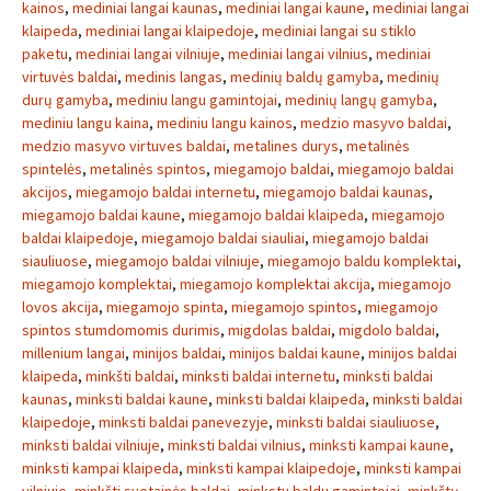
kainos
,
mediniai langai kaunas
,
mediniai langai kaune
,
mediniai langai
klaipeda
,
mediniai langai klaipedoje
,
mediniai langai su stiklo
paketu
,
mediniai langai vilniuje
,
mediniai langai vilnius
,
mediniai
virtuvės baldai
,
medinis langas
,
medinių baldų gamyba
,
medinių
durų gamyba
,
mediniu langu gamintojai
,
medinių langų gamyba
,
mediniu langu kaina
,
mediniu langu kainos
,
medzio masyvo baldai
,
medzio masyvo virtuves baldai
,
metalines durys
,
metalinės
spintelės
,
metalinės spintos
,
miegamojo baldai
,
miegamojo baldai
akcijos
,
miegamojo baldai internetu
,
miegamojo baldai kaunas
,
miegamojo baldai kaune
,
miegamojo baldai klaipeda
,
miegamojo
baldai klaipedoje
,
miegamojo baldai siauliai
,
miegamojo baldai
siauliuose
,
miegamojo baldai vilniuje
,
miegamojo baldu komplektai
,
miegamojo komplektai
,
miegamojo komplektai akcija
,
miegamojo
lovos akcija
,
miegamojo spinta
,
miegamojo spintos
,
miegamojo
spintos stumdomomis durimis
,
migdolas baldai
,
migdolo baldai
,
millenium langai
,
minijos baldai
,
minijos baldai kaune
,
minijos baldai
klaipeda
,
minkšti baldai
,
minksti baldai internetu
,
minksti baldai
kaunas
,
minksti baldai kaune
,
minksti baldai klaipeda
,
minksti baldai
klaipedoje
,
minksti baldai panevezyje
,
minksti baldai siauliuose
,
minksti baldai vilniuje
,
minksti baldai vilnius
,
minksti kampai kaune
,
minksti kampai klaipeda
,
minksti kampai klaipedoje
,
minksti kampai