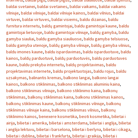
internetu
,
baldai pigu
,
baldai pigus
,
baldai siauliuose
,
baldai spintos
,
baldai svetainei
,
baldai svetaines
,
baldai vaikams
,
baldai vaikams
vilniuje
,
baldai vilniuje
,
baldai vilniuje kainos
,
baldai vilnius
,
baldai
virtuvei
,
baldai virtuves
,
baldai visiems
,
baldu dizainas
,
baldu
furnitura internetu
,
baldų gamintojai
,
baldu gamintojai kaune
,
baldu
gamintojai lietuvoje
,
baldu gamintojai vilniuje
,
baldų gamyba
,
baldu
gamyba siauliai
,
baldu gamyba siauliuose
,
baldu gamyba telsiuose
,
baldu gamyba utenoje
,
baldų gamyba vilniuje
,
baldų gamyba vilnius
,
baldu imones kaune
,
baldu ispardavimas
,
baldu isparduotuve
,
baldu
kainos
,
baldų parduotuvė
,
baldų parduotuvės
,
baldu parduotuves
kaune
,
baldu prekyba internetu
,
baldų projektavimas
,
baldu
projektavimas internete
,
baldu projektuotojas
,
baldu rojus
,
baldu
uzsakymas
,
balinantis kremas
,
balkono langai
,
balkono langai
kainos
,
balkono stiklinimas
,
balkono stiklinimas aliuminiu kaina
,
balkono stiklinimas vilniuje
,
balkono stiklinimo kaina
,
balkonų
stiklinimas
,
balkonų stiklinimas kaina
,
balkonu stiklinimas kainos
,
balkonų stiklinimas kaune
,
balkonų stiklinimas vilniuje
,
balkonų
stiklinimas vilniuje kaina
,
balkonu stiklinimas vilnius
,
balkonų
stiklinimo kainos
,
benexere kosmetika
,
beoti kosmetika
,
bilietai i
airija
,
bilietai i amerika
,
bilietai i amsterdama
,
bilietai i anglija
,
bilietai
i anglija lektuvu
,
bilietai i barselona
,
bilietai i berlyna
,
bilietai i cikaga
,
bilietai i dublina
,
bilietai i frankfurta
,
bilietai i graikija
,
bilietai i