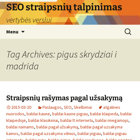
Skip
SEO straipsnių talpinimas
to
vertybės verslui
content
Search
Menu
for:
Tag Archives: pigus skrydziai i
madrida
Straipsnių rašymas pagal užsakymą
2015-03-20
Paslaugos
,
SEO
,
Skelbimai
atgalines
nuorodos
,
baldai kaune
,
baldai kaune pigiau
,
baldai klaipeda
,
baldai
klaipedoje
,
baldai klasikiniai
,
baldai lt internetu
,
baldai miegamojo
,
baldai namams
,
baldai pagal užsakymą
,
baldai pagal uzsakyma
kainos
,
baldai pagal uzsakyma vilnius
,
baldai pigiau
,
baldai pigiau