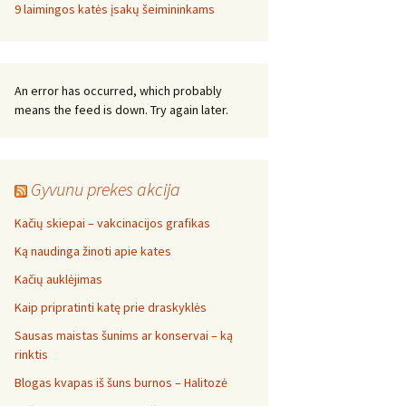
9 laimingos katės įsakų šeimininkams
An error has occurred, which probably
means the feed is down. Try again later.
Gyvunu prekes akcija
Kačių skiepai – vakcinacijos grafikas
Ką naudinga žinoti apie kates
Kačių auklėjimas
Kaip pripratinti katę prie draskyklės
Sausas maistas šunims ar konservai – ką
rinktis
Blogas kvapas iš šuns burnos – Halitozė