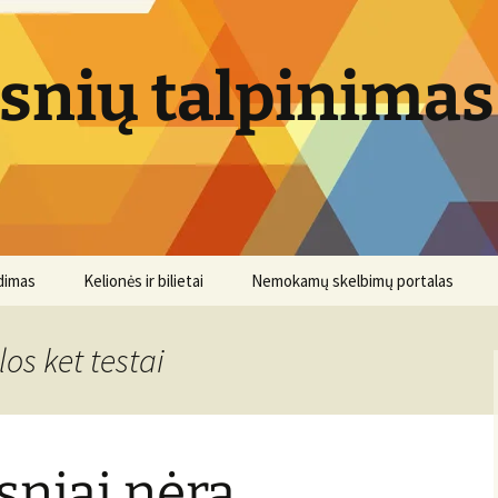
psnių talpinimas
dimas
Kelionės ir bilietai
Nemokamų skelbimų portalas
os ket testai
sniai nėra