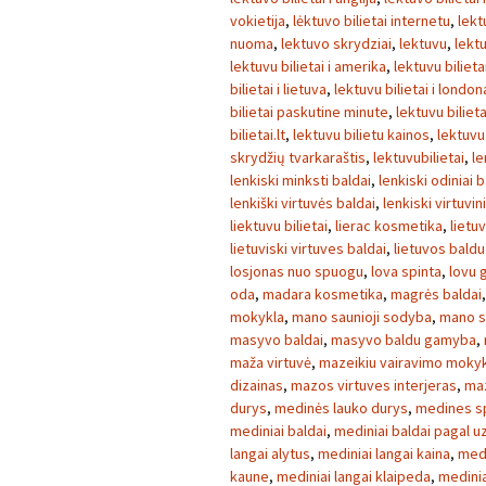
vokietija
,
lėktuvo bilietai internetu
,
lekt
nuoma
,
lektuvo skrydziai
,
lektuvu
,
lektu
lektuvu bilietai i amerika
,
lektuvu bilietai
bilietai i lietuva
,
lektuvu bilietai i london
bilietai paskutine minute
,
lektuvu bilieta
bilietai.lt
,
lektuvu bilietu kainos
,
lektuvu
skrydžių tvarkaraštis
,
lektuvubilietai
,
le
lenkiski minksti baldai
,
lenkiski odiniai b
lenkiški virtuvės baldai
,
lenkiski virtuvin
liektuvu bilietai
,
lierac kosmetika
,
lietu
lietuviski virtuves baldai
,
lietuvos baldu
losjonas nuo spuogu
,
lova spinta
,
lovu 
oda
,
madara kosmetika
,
magrės baldai
mokykla
,
mano saunioji sodyba
,
mano 
masyvo baldai
,
masyvo baldu gamyba
,
maža virtuvė
,
mazeikiu vairavimo moky
dizainas
,
mazos virtuves interjeras
,
maz
durys
,
medinės lauko durys
,
medines s
mediniai baldai
,
mediniai baldai pagal 
langai alytus
,
mediniai langai kaina
,
medi
kaune
,
mediniai langai klaipeda
,
medinia