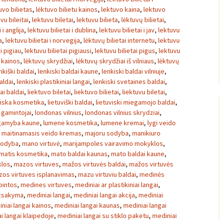
uvo bilietas
,
lėktuvo bilietu kainos
,
lektuvo kaina
,
lektuvo
vu bileitai
,
lektuvu biletai
,
lektuvu bilieta
,
lėktuvų bilietai
,
 i anglija
,
lektuvu bilietai i dublina
,
lektuvu bilietai i jav
,
lektuvu
a
,
lektuvu bilietai i norvegija
,
lėktuvų bilietai internetu
,
lektuvu
i pigiau
,
lektuvu bilietai pigiausi
,
lektuvu bilietai pigus
,
lektuvu
 kainos
,
lėktuvų skrydžiai
,
lėktuvų skrydžiai iš vilniaus
,
lėktuvų
nkiški baldai
,
lenkiski baldai kaune
,
lenkiski baldai vilniuje
,
aldai
,
lenkiski plastikiniai langai
,
lenkiski svetaines baldai
,
iai baldai
,
liektuvo biletai
,
liektuvo bilietai
,
liektuvu biletai
,
viska kosmetika
,
lietuviški baldai
,
lietuviski miegamojo baldai
,
 gamintojai
,
londonas vilnius
,
londonas vilnius skrydziai
,
gamyba kaune
,
lumene kosmetika
,
lumene kremai
,
lygi veido
,
maitinamasis veido kremas
,
majoru sodyba
,
manikiuro
sodyba
,
mano virtuvė
,
marijampoles vairavimo mokyklos
,
matis kosmetika
,
mato baldai kaunas
,
mato baldai kaune
,
klos
,
mazos virtuves
,
mažos virtuvės baldai
,
mažos virtuvės
os virtuves isplanavimas
,
mazu virtuviu baldai
,
medinės
pintos
,
medines virtuves
,
mediniai ar plastikiniai langai
,
uzsakyma
,
mediniai langai
,
mediniai langai akcija
,
mediniai
niai langai kainos
,
mediniai langai kaunas
,
mediniai langai
i langai klaipedoje
,
mediniai langai su stiklo paketu
,
mediniai