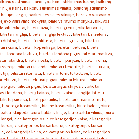
alkonu stiklinimas kainos
,
balkonų stiklinimas kaune
,
balkonų
ilniuje kaina
,
balkonu stiklinimas vilnius
,
balkonų stiklinimo
,
baltijos langai
,
banketines sales vilniuje
,
bareikio vairavimo
lejevo vairavimo mokykla
,
bialo vairavimo mokykla
,
bikuvos
letailt
,
bilietai
,
bilietai avia
,
bilietai greitai
,
bilietai i airija
,
bilietai i anglija
,
bilietai i anglija lektuvu
,
bilietai i barselona
,
i i dublina
,
bilietai i frankfurta
,
bilietai i graikija
,
bilietai i
etai i kipra
,
bilietai i kopenhaga
,
bilietai i lietuva
,
bilietai į
etai i londona lektuvu
,
bilietai i londona pigus
,
bilietai i maskva
,
etai i olandija
,
bilietai i osla
,
bilietai i paryziu
,
bilietai i roma
,
 i svedija
,
bilietai i tailanda
,
bilietai i tenerife
,
bilietai i turkija
,
ietija
,
bilietai internetu
,
bilietai internetu lektuvu
,
bilietai
ai lėktuvu
,
bilietai lektuvu pigiau
,
bilietai lektuvui
,
bilietai
tai pigiau
,
bilietai pigus
,
bilietai pigus skrydziai
,
bilietai
tas i londona
,
bilietų kainos
,
bilietu kainos i anglija
,
bilietu
bilietu paieska
,
bilietų pasaulis
,
bilietu pirkimas internetu
,
,
biodroga kosmetika
,
bioline kosmetika
,
biuro baldai
,
biuro
 baldai klaipeda
,
biuro baldai vilniuje
,
biuro baldai vilnius
,
biuro
langai
,
c ce kategorijos
,
c ce kategorijos kaina
,
c kategorija
 kursai
,
c kategorijos kursai kaune
,
c kategorijos kursai
ja
,
ce kategorija kaina
,
ce kategorijos kaina
,
ce kategorijos
uvės baldai
,
d kategorijos kursai
,
darbo baldai
,
dėvėti baldai
,