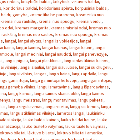
gus rinktis
,
kokybiški baldai
,
kokybiski virtuves baldai
,
s
,
koridoriaus baldai
,
koridoriaus spinta
,
korpusiniai baldai
,
ų baldų gamyba
,
kosmetika be parabenu
,
kosmetika nuo
,
kremai nuo raukšlių
,
kremai nuo spuogu
,
kremai veidui
,
ido odai
,
kremas margarita
,
kremas misriai odai
,
kremas nuo
 raukšlių
,
kremas nuo saules
,
kremas nuo spuogu
,
kremas
ms
,
langai
,
langai alytus
,
langai is vokietijos
,
langai
ai kaina
,
langai kainos
,
langai kaunas
,
langai kaune
,
langai
jampole
,
langai mediniai
,
langai naudoti
,
langai panevezyje
,
ui
,
langai pigiau
,
langai plastikiniai
,
langai plastikiniai kainos
,
ai vilniuje
,
langai siauliai
,
langai siauliuose
,
langai su drugeliu
,
iuje
,
langai vilnius
,
langas
,
lango kaina
,
langu apdaila
,
langu
angu gamintojai
,
langu gamintojai lietuvoje
,
langu gamintojas
,
angu gamyba vilnius
,
langu ismatavimai
,
langų išpardavimas
,
aina
,
langų kainos
,
langu kainos skaiciuokle
,
langu kainos
menys
,
langu meistras
,
langų montavimas
,
langu paketai
,
liai
,
langu reguliavimas
,
langu roletai
,
langų sistemos
,
langu
nimas
,
langu stiklinimas vilniuje
,
larnetos langai
,
laukininku
aldai akcija
,
lauko baldai kainos
,
lauko baldai kaune
,
lauko
kanalizacija
,
lauko tualeto valymas
,
lauko tualetu valymas
,
lektuvo biletai
,
lėktuvo bilietai
,
lektuvo bilietai i amerika
,
 i londona
,
lektuvo bilietai i norvegija
,
lektuvo bilietai i