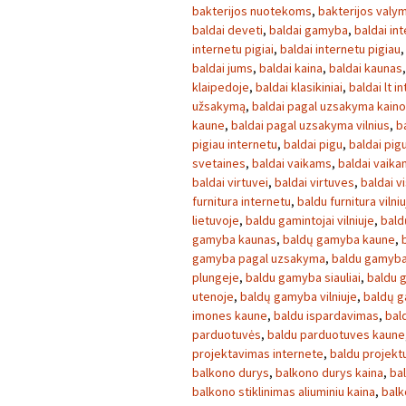
bakterijos nuotekoms
,
bakterijos valy
baldai deveti
,
baldai gamyba
,
baldai in
internetu pigiai
,
baldai internetu pigiau
baldai jums
,
baldai kaina
,
baldai kaunas
klaipedoje
,
baldai klasikiniai
,
baldai lt i
užsakymą
,
baldai pagal uzsakyma kain
kaune
,
baldai pagal uzsakyma vilnius
,
b
pigiau internetu
,
baldai pigu
,
baldai pig
svetaines
,
baldai vaikams
,
baldai vaikam
baldai virtuvei
,
baldai virtuves
,
baldai v
furnitura internetu
,
baldu furnitura vilni
lietuvoje
,
baldu gamintojai vilniuje
,
bal
gamyba kaunas
,
baldų gamyba kaune
,
gamyba pagal uzsakyma
,
baldu gamyba
plungeje
,
baldu gamyba siauliai
,
baldu 
utenoje
,
baldų gamyba vilniuje
,
baldų g
imones kaune
,
baldu ispardavimas
,
bal
parduotuvės
,
baldu parduotuves kaune
projektavimas internete
,
baldu projekt
balkono durys
,
balkono durys kaina
,
ba
balkono stiklinimas aliuminiu kaina
,
balk