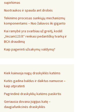
supirkimas
Nuotraukos ir spauda ant drobės
Tekinimo procesas sunkiųjų mechanizmų
komponentams – Nuo žaliavos iki giganto
Kai ramybė yra svarbiau už greitį, kodėl
„Vezam123.lt“ renkasi pedantišką tvarką ir
BCA draudimą
Kaip pagerinti užsakymų valdymą?
Kiek kainuoja nagų draskyklės katėms
Katės gadina baldus ir daiktus namuose –
kaip atpratinti
Pagrindinė draskyklių katėms paskirtis
Geriausia dovana įsigijus katę –
daugiafunkcinės draskyklės