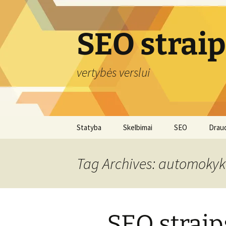
Skip
to
content
SEO strai
vertybės verslui
Statyba
Skelbimai
SEO
Drau
Tag Archives: automokykl
SEO straip