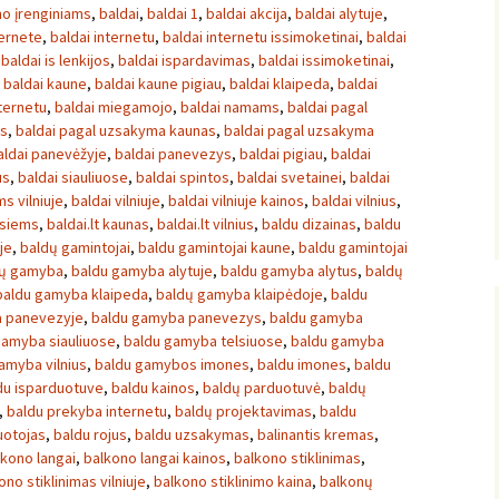
mo įrenginiams
,
baldai
,
baldai 1
,
baldai akcija
,
baldai alytuje
,
ternete
,
baldai internetu
,
baldai internetu issimoketinai
,
baldai
,
baldai is lenkijos
,
baldai ispardavimas
,
baldai issimoketinai
,
,
baldai kaune
,
baldai kaune pigiau
,
baldai klaipeda
,
baldai
nternetu
,
baldai miegamojo
,
baldai namams
,
baldai pagal
os
,
baldai pagal uzsakyma kaunas
,
baldai pagal uzsakyma
aldai panevėžyje
,
baldai panevezys
,
baldai pigiau
,
baldai
us
,
baldai siauliuose
,
baldai spintos
,
baldai svetainei
,
baldai
s vilniuje
,
baldai vilniuje
,
baldai vilniuje kainos
,
baldai vilnius
,
isiems
,
baldai.lt kaunas
,
baldai.lt vilnius
,
baldu dizainas
,
baldu
uje
,
baldų gamintojai
,
baldu gamintojai kaune
,
baldu gamintojai
dų gamyba
,
baldu gamyba alytuje
,
baldu gamyba alytus
,
baldų
baldu gamyba klaipeda
,
baldų gamyba klaipėdoje
,
baldu
 panevezyje
,
baldu gamyba panevezys
,
baldu gamyba
gamyba siauliuose
,
baldu gamyba telsiuose
,
baldu gamyba
amyba vilnius
,
baldu gamybos imones
,
baldu imones
,
baldu
du isparduotuve
,
baldu kainos
,
baldų parduotuvė
,
baldų
,
baldu prekyba internetu
,
baldų projektavimas
,
baldu
uotojas
,
baldu rojus
,
baldu uzsakymas
,
balinantis kremas
,
lkono langai
,
balkono langai kainos
,
balkono stiklinimas
,
ono stiklinimas vilniuje
,
balkono stiklinimo kaina
,
balkonų