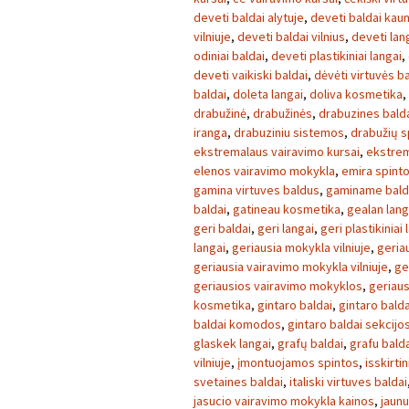
deveti baldai alytuje
,
deveti baldai kau
vilniuje
,
deveti baldai vilnius
,
deveti lan
odiniai baldai
,
deveti plastikiniai langai
,
deveti vaikiski baldai
,
dėvėti virtuvės ba
baldai
,
doleta langai
,
doliva kosmetika
,
drabužinė
,
drabužinės
,
drabuzines bald
iranga
,
drabuziniu sistemos
,
drabužių s
ekstremalaus vairavimo kursai
,
ekstrem
elenos vairavimo mokykla
,
emira spint
gamina virtuves baldus
,
gaminame bald
baldai
,
gatineau kosmetika
,
gealan lang
geri baldai
,
geri langai
,
geri plastikiniai 
langai
,
geriausia mokykla vilniuje
,
geria
geriausia vairavimo mokykla vilniuje
,
ge
geriausios vairavimo mokyklos
,
geriaus
kosmetika
,
gintaro baldai
,
gintaro balda
baldai komodos
,
gintaro baldai sekcijo
glaskek langai
,
grafų baldai
,
grafu bald
vilniuje
,
įmontuojamos spintos
,
isskirtin
svetaines baldai
,
italiski virtuves baldai
jasucio vairavimo mokykla kainos
,
jaunu