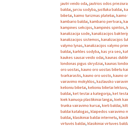
jautri veido oda
,
jautrios odos prieziura
baldai
,
jurciu sodyba
,
justluka baldai
,
ka
bilietai
,
kaimo turizmas plateliai
,
kaimo 
kambario baldai
,
kambario pertvara
,
ka
kampines sekcijos
,
kampinės spintos
,
kanalizacija sode
,
kanalizacijos bakteri
kanalizacijos sistemos
,
kanalizacijos šul
valymo lynas
,
kanalizacijos valymo pri
baldai
,
karkles sodyba
,
kas yra seo
,
ka
kaukes sausai veido odai
,
kaunas dublin
londonas pigus skrydziai
,
kaunas londo
oro uostas
,
kauno oro uostas bilietu ka
tvarkarastis
,
kauno oro uosto
,
kauno or
vairavimo mokyklos
,
kazlausko vairavi
kelioniu bilietai
,
kelioniu bilietai lektuvu
baldai
,
ket testai a kategorija
,
ket testa
kiek kainuoja plastikiniai langai
,
kiek kai
trunka vairavimo kursai
,
kieti baldai
,
kilt
baldai katalogas
,
klaipedos vairavimo 
baldai
,
klasikiniai baldai internetu
,
klasi
virtuvės baldai
,
klasikiniai virtuves bald