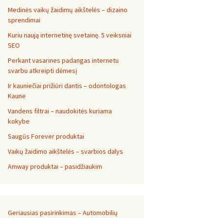
Medinės vaikų žaidimų aikštelės – dizaino
sprendimai
Kuriu naują internetinę svetainę. 5 veiksniai
SEO
Perkant vasarines padangas internetu
svarbu atkreipti dėmesį
Ir kauniečiai prižiūri dantis – odontologas
Kaune
Vandens filtrai – naudokitės kuriama
kokybe
Saugūs Forever produktai
Vaikų žaidimo aikštelės – svarbios dalys
Amway produktai – pasidžiaukim
Geriausias pasirinkimas – Automobilių