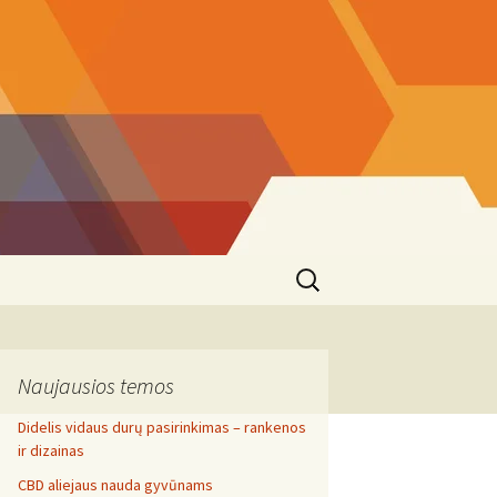
Search
for:
Naujausios temos
Didelis vidaus durų pasirinkimas – rankenos
ir dizainas
CBD aliejaus nauda gyvūnams