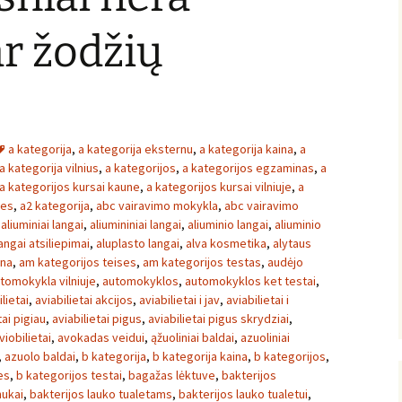
ar žodžių
a kategorija
,
a kategorija eksternu
,
a kategorija kaina
,
a
a kategorija vilnius
,
a kategorijos
,
a kategorijos egzaminas
,
a
a kategorijos kursai kaune
,
a kategorijos kursai vilniuje
,
a
ses
,
a2 kategorija
,
abc vairavimo mokykla
,
abc vairavimo
,
aliuminiai langai
,
aliumininiai langai
,
aliuminio langai
,
aliuminio
angai atsiliepimai
,
aluplasto langai
,
alva kosmetika
,
alytaus
ina
,
am kategorijos teises
,
am kategorijos testas
,
audėjo
tomokykla vilniuje
,
automokyklos
,
automokyklos ket testai
,
lietai
,
aviabilietai akcijos
,
aviabilietai i jav
,
aviabilietai i
tai pigiau
,
aviabilietai pigus
,
aviabilietai pigus skrydziai
,
viobilietai
,
avokadas veidui
,
ąžuoliniai baldai
,
azuoliniai
,
azuolo baldai
,
b kategorija
,
b kategorija kaina
,
b kategorijos
,
es
,
b kategorijos testai
,
bagažas lėktuve
,
bakterijos
nukai
,
bakterijos lauko tualetams
,
bakterijos lauko tualetui
,