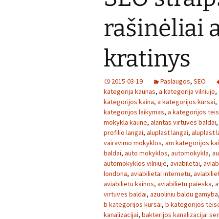
rašinėliai 
kratinys
2015-03-19
Paslaugos
,
SEO
kategorija kaunas
,
a kategorija vilniuje
,
kategorijos kaina
,
a kategorijos kursai
,
kategorijos laikymas
,
a kategorijos tei
mokykla kaune
,
alantas virtuves baldai
profilio langai
,
aluplast langai
,
aluplast l
vairavimo mokyklos
,
am kategorijos ka
baldai
,
auto mokyklos
,
automokykla
,
au
automokyklos vilniuje
,
aviabiletai
,
aviabi
londona
,
aviabilietai internetu
,
aviabilie
aviabilietu kainos
,
aviabilietu paieska
,
a
virtuves baldai
,
azuoliniu baldu gamyba
b kategorijos kursai
,
b kategorijos teis
kanalizacijai
,
bakterijos kanalizacijai se