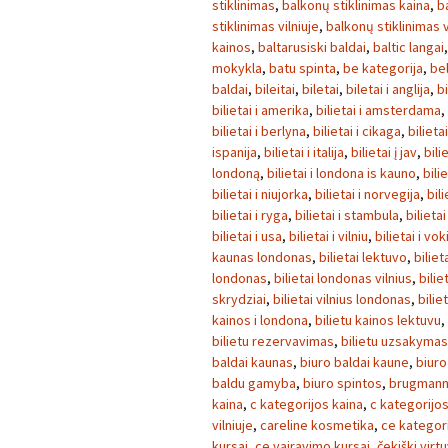
stiklinimas
,
balkonų stiklinimas kaina
,
b
stiklinimas vilniuje
,
balkonų stiklinimas v
kainos
,
baltarusiski baldai
,
baltic langai
mokykla
,
batu spinta
,
be kategorija
,
be
baldai
,
bileitai
,
biletai
,
biletai i anglija
,
bi
bilietai i amerika
,
bilietai i amsterdama
,
bilietai i berlyna
,
bilietai i cikaga
,
bilieta
ispanija
,
bilietai i italija
,
bilietai į jav
,
bili
londoną
,
bilietai i londona is kauno
,
bili
bilietai i niujorka
,
bilietai i norvegija
,
bili
bilietai i ryga
,
bilietai i stambula
,
bilietai
bilietai i usa
,
bilietai i vilniu
,
bilietai i vok
kaunas londonas
,
bilietai lektuvo
,
biliet
londonas
,
bilietai londonas vilnius
,
bilie
skrydziai
,
bilietai vilnius londonas
,
bilie
kainos i londona
,
bilietu kainos lektuvu
,
bilietu rezervavimas
,
bilietu uzsakymas
baldai kaunas
,
biuro baldai kaune
,
biuro
baldu gamyba
,
biuro spintos
,
brugmann 
kaina
,
c kategorijos kaina
,
c kategorijos
vilniuje
,
careline kosmetika
,
ce kategori
kursai
,
ce vairavimo kursai
,
čekiški virt