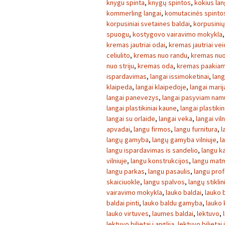
knygu spinta
,
knygų spintos
,
kokius lan
kommerling langai
,
komutacinės spinto
korpusiniai svetaines baldai
,
korpusini
spuogu
,
kostygovo vairavimo mokykla
kremas jautriai odai
,
kremas jautriai ve
celiulito
,
kremas nuo randu
,
kremas nuo
nuo striju
,
kremas oda
,
kremas paakia
ispardavimas
,
langai issimoketinai
,
lang
klaipeda
,
langai klaipedoje
,
langai mari
langai panevezys
,
langai pasyviam nam
langai plastikiniai kaune
,
langai plastikini
langai su orlaide
,
langai veka
,
langai viln
apvadai
,
langu firmos
,
langu furnitura
,
l
langų gamyba
,
langų gamyba vilniuje
,
l
langu ispardavimas is sandelio
,
langu k
vilniuje
,
langu konstrukcijos
,
langu mat
langu parkas
,
langu pasaulis
,
langu profi
skaiciuokle
,
langu spalvos
,
langų stikli
vairavimo mokykla
,
lauko baldai
,
lauko b
baldai pinti
,
lauko baldu gamyba
,
lauko 
lauko virtuves
,
laumes baldai
,
lektuvo
,
lektuvo bilietai i anglija
,
lektuvo bilietai