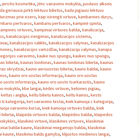
,
jericho kosmetika
,
jtmc vairavimo mokykla
,
juodasis alksnis
da geriausia pirkti lektuvo bilietus
,
kada pigiausi lektuvu
turizmas prie ezero
,
kaip isirengti virtuve
,
kambarines durys
,
mbario pertvaros
,
kambariu pertvaros
,
kampinė spinta
,
kampines virtuves
,
kampiniai virtuves baldai
,
kanalizacija
,
jos
,
kanalizacijos irengimas
,
kanalizacijos sistema
,
iniai
,
kanalizacijos valiklis
,
kanalizacijos valymas
,
kanalizacijos
emones
,
kanalizacijos vamzdžiai
,
kanalizaciju valymas
,
kanapa
tegorijos vairavimo
,
kauke nuo spuogu
,
kaukes nuo spuogu
,
as bilietai
,
kaunas londonas
,
kaunas londonas bilietai
,
kaunas
nas skrydziai
,
kauno aerouostas bilietai
,
kauno baldai
,
kauno
inos
,
kauno oro uostas informacija
,
kauno oro uostas
o uosto informacija
,
kauno oro uosto tvarkarastis
,
kauno
mo mokykla
,
kbe langai
,
kėdės virtuvei
,
keliones pigiau
,
,
keltas i anglija
,
keltu bilietu kainos
,
keltu kainos
,
kesto
i b kategorija
,
ket vairavimo testai
,
kiek kainuoja c kategorija
,
nuoja vairavimo kursai
,
kiek kainuoja virtuves baldai
,
kiek
i bilietai
,
klaipėda virtuves baldai
,
klaipėdos baldai
,
klaipedos
mokyklos
,
klasikinė virtuvė
,
klasikines virtuves
,
klasikiniai
kiniai baldai kaune
,
klasikiniai miegamojo baldai
,
klasikiniai
ai kaune
,
klasikiniu baldu gamyba
,
klijuotos medienos langai
,