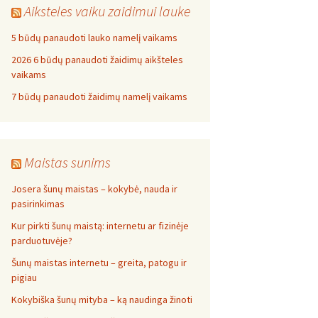
Aiksteles vaiku zaidimui lauke
5 būdų panaudoti lauko namelį vaikams
2026 6 būdų panaudoti žaidimų aikšteles
vaikams
7 būdų panaudoti žaidimų namelį vaikams
Maistas sunims
Josera šunų maistas – kokybė, nauda ir
pasirinkimas
Kur pirkti šunų maistą: internetu ar fizinėje
parduotuvėje?
Šunų maistas internetu – greita, patogu ir
pigiau
Kokybiška šunų mityba – ką naudinga žinoti