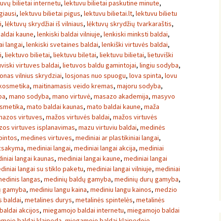
tuvų bilietai internetu
,
lektuvu bilietai paskutine minute
,
igiausi
,
lektuvu bilietai pigus
,
lektuvu bilietai.lt
,
lektuvu bilietu
i
,
lėktuvų skrydžiai iš vilniaus
,
lėktuvų skrydžių tvarkaraštis
,
baldai kaune
,
lenkiski baldai vilniuje
,
lenkiski minksti baldai
,
ai langai
,
lenkiski svetaines baldai
,
lenkiški virtuvės baldai
,
i
,
liektuvo bilietai
,
liektuvu biletai
,
liektuvu bilietai
,
lietuviški
uviski virtuves baldai
,
lietuvos baldu gamintojai
,
lingiu sodyba
,
onas vilnius skrydziai
,
losjonas nuo spuogu
,
lova spinta
,
lovu
kosmetika
,
maitinamasis veido kremas
,
majoru sodyba
,
ba
,
mano sodyba
,
mano virtuvė
,
masazo akademija
,
masyvo
osmetika
,
mato baldai kaunas
,
mato baldai kaune
,
maža
mazos virtuves
,
mažos virtuvės baldai
,
mažos virtuvės
os virtuves isplanavimas
,
mazu virtuviu baldai
,
medinės
pintos
,
medines virtuves
,
mediniai ar plastikiniai langai
,
uzsakyma
,
mediniai langai
,
mediniai langai akcija
,
mediniai
iniai langai kaunas
,
mediniai langai kaune
,
mediniai langai
diniai langai su stiklo paketu
,
mediniai langai vilniuje
,
mediniai
edinis langas
,
medinių baldų gamyba
,
medinių durų gamyba
,
ų gamyba
,
mediniu langu kaina
,
mediniu langu kainos
,
medzio
 baldai
,
metalines durys
,
metalinės spintelės
,
metalinės
aldai akcijos
,
miegamojo baldai internetu
,
miegamojo baldai
mojo baldai klaipeda
,
miegamojo baldai klaipedoje
,