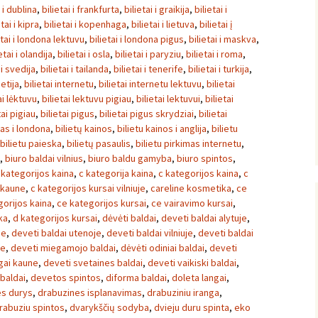
i i dublina
,
bilietai i frankfurta
,
bilietai i graikija
,
bilietai i
etai i kipra
,
bilietai i kopenhaga
,
bilietai i lietuva
,
bilietai į
etai i londona lektuvu
,
bilietai i londona pigus
,
bilietai i maskva
,
etai i olandija
,
bilietai i osla
,
bilietai i paryziu
,
bilietai i roma
,
 i svedija
,
bilietai i tailanda
,
bilietai i tenerife
,
bilietai i turkija
,
ietija
,
bilietai internetu
,
bilietai internetu lektuvu
,
bilietai
ai lėktuvu
,
bilietai lektuvu pigiau
,
bilietai lektuvui
,
bilietai
tai pigiau
,
bilietai pigus
,
bilietai pigus skrydziai
,
bilietai
tas i londona
,
bilietų kainos
,
bilietu kainos i anglija
,
bilietu
bilietu paieska
,
bilietų pasaulis
,
bilietu pirkimas internetu
,
,
biuro baldai vilnius
,
biuro baldu gamyba
,
biuro spintos
,
 kategorijos kaina
,
c kategorija kaina
,
c kategorijos kaina
,
c
 kaune
,
c kategorijos kursai vilniuje
,
careline kosmetika
,
ce
gorijos kaina
,
ce kategorijos kursai
,
ce vairavimo kursai
,
ka
,
d kategorijos kursai
,
dėvėti baldai
,
deveti baldai alytuje
,
ne
,
deveti baldai utenoje
,
deveti baldai vilniuje
,
deveti baldai
ne
,
deveti miegamojo baldai
,
dėvėti odiniai baldai
,
deveti
ngai kaune
,
deveti svetaines baldai
,
deveti vaikiski baldai
,
 baldai
,
devetos spintos
,
diforma baldai
,
doleta langai
,
es durys
,
drabuzines isplanavimas
,
drabuziniu iranga
,
rabuziu spintos
,
dvarykščių sodyba
,
dvieju duru spinta
,
eko