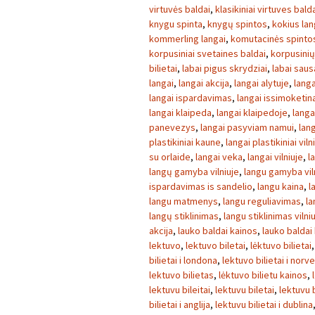
virtuvės baldai
,
klasikiniai virtuves bald
knygu spinta
,
knygų spintos
,
kokius lan
kommerling langai
,
komutacinės spinto
korpusiniai svetaines baldai
,
korpusini
bilietai
,
labai pigus skrydziai
,
labai sau
langai
,
langai akcija
,
langai alytuje
,
langa
langai ispardavimas
,
langai issimoketin
langai klaipeda
,
langai klaipedoje
,
langa
panevezys
,
langai pasyviam namui
,
lang
plastikiniai kaune
,
langai plastikiniai viln
su orlaide
,
langai veka
,
langai vilniuje
,
l
langų gamyba vilniuje
,
langu gamyba vil
ispardavimas is sandelio
,
langu kaina
,
l
langu matmenys
,
langu reguliavimas
,
la
langų stiklinimas
,
langu stiklinimas vilni
akcija
,
lauko baldai kainos
,
lauko baldai
lektuvo
,
lektuvo biletai
,
lėktuvo bilietai
bilietai i londona
,
lektuvo bilietai i norve
lektuvo bilietas
,
lėktuvo bilietu kainos
,
lektuvu bileitai
,
lektuvu biletai
,
lektuvu b
bilietai i anglija
,
lektuvu bilietai i dublina