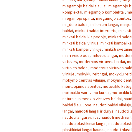
miegamojo baldai siauliai
,
miegamojo ba
komplektai
,
miegamojo komplektai
,
mi
miegamojo spinta
,
miegamojo spintos
,
migdolo baldai
,
millenium langai
,
minijo
baldai
,
minksti baldai internetu
,
minksti
minksti baldai klaipedoje
,
minksti balda
minksti baldai vilnius
,
minksti kampai k
minksti kampai vilniuje
,
minkšti svetainė
misri veido oda
,
mituvos langai
,
modern
virtuves
,
modernios virtuves baldai
,
mo
virtuves baldai
,
modernus virtuves bald
vilniuje
,
mokyklų reitingai
,
mokyklu reiti
mokymo centras vilniuje
,
mokymo centra
montuojamos spintos
,
motociklo kateg
motociklo vairavimo kursai
,
motociklu k
naturalaus medzio virtuves baldai
,
naud
baldai šiauliuose
,
naudoti baldai vilniuje
langai
,
naudoti langai ir durys
,
naudoti l
naudoti langai vilnius
,
naudoti mediniai 
naudoti plastikiniai langai
,
naudoti plasti
plastikiniai langai kaunas
,
naudoti plasti