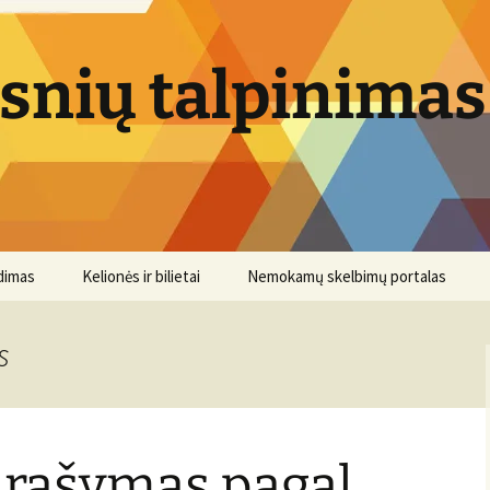
psnių talpinimas
dimas
Kelionės ir bilietai
Nemokamų skelbimų portalas
s
 rašymas pagal