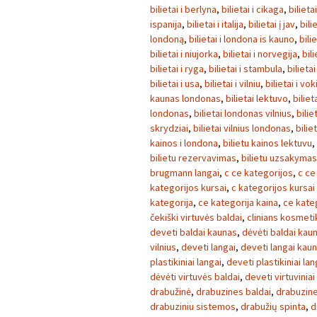
bilietai i berlyna
,
bilietai i cikaga
,
bilieta
ispanija
,
bilietai i italija
,
bilietai į jav
,
bili
londoną
,
bilietai i londona is kauno
,
bili
bilietai i niujorka
,
bilietai i norvegija
,
bili
bilietai i ryga
,
bilietai i stambula
,
bilietai
bilietai i usa
,
bilietai i vilniu
,
bilietai i vok
kaunas londonas
,
bilietai lektuvo
,
biliet
londonas
,
bilietai londonas vilnius
,
bilie
skrydziai
,
bilietai vilnius londonas
,
bilie
kainos i londona
,
bilietu kainos lektuvu
,
bilietu rezervavimas
,
bilietu uzsakymas
brugmann langai
,
c ce kategorijos
,
c ce
kategorijos kursai
,
c kategorijos kursai
kategorija
,
ce kategorija kaina
,
ce kate
čekiški virtuvės baldai
,
clinians kosmeti
deveti baldai kaunas
,
dėvėti baldai kau
vilnius
,
deveti langai
,
deveti langai kau
plastikiniai langai
,
deveti plastikiniai la
dėvėti virtuvės baldai
,
deveti virtuviniai
drabužinė
,
drabuzines baldai
,
drabuzin
drabuziniu sistemos
,
drabužių spinta
,
d