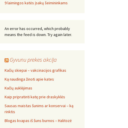
9 laimingos katės įsakų šeimininkams
An error has occurred, which probably
means the feed is down. Try again later.
Gyvunu prekes akcija
Kačių skiepai – vakcinacijos grafikas
Ką naudinga žinoti apie kates
Kačių auklėjimas
Kaip pripratinti katę prie draskyklės
Sausas maistas šunims ar konservai – ką
rinktis
Blogas kvapas iš šuns burnos – Halitozė