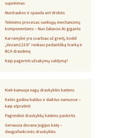
supirkimas
Nuotraukos ir spauda ant drobės
Tekinimo procesas sunkiųjų mechanizmų
komponentams – Nuo žaliavos iki giganto
Kai ramybė yra svarbiau už greitį, kodėl
„Vezam123.lt“ renkasi pedantišką tvarką ir
BCA draudimą
Kaip pagerinti užsakymų valdymą?
Kiek kainuoja nagų draskyklės katėms
Katės gadina baldus ir daiktus namuose –
kaip atpratinti
Pagrindinė draskyklių katėms paskirtis
Geriausia dovana įsigijus katę –
daugiafunkcinės draskyklės