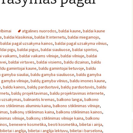
lbimai
atgalines nuorodos
,
baldai kaune
,
baldai kaune
e
,
baldai klasikiniai
,
baldai lt internetu
,
baldai miegamojo
,
,
baldai pagal uzsakyma kainos
,
baldai pagal uzsakyma vilnius
,
ldai pigu
,
baldai pigus
,
baldai siauliuose
,
baldai spintos
,
ai vaikams
,
baldai vaikams vilniuje
,
baldai vilniuje
,
baldai
uvei
,
baldai virtuves
,
baldai visiems
,
baldu dizainas
,
baldu
ldu gamintojai kaune
,
baldu gamintojai lietuvoje
,
baldu
 gamyba siauliai
,
baldu gamyba siauliuose
,
baldu gamyba
 gamyba vilniuje
,
baldų gamyba vilnius
,
baldu imones kaune
,
e
,
baldu kainos
,
baldų parduotuvė
,
baldų parduotuvės
,
baldu
rnetu
,
baldų projektavimas
,
baldu projektavimas internete
,
u uzsakymas
,
balinantis kremas
,
balkono langai
,
balkono
no stiklinimas aliuminiu kaina
,
balkono stiklinimas vilniuje
,
nimas
,
balkonų stiklinimas kaina
,
balkonu stiklinimas kainos
,
inimas vilniuje
,
balkonų stiklinimas vilniuje kaina
,
balkonu
inos
,
benexere kosmetika
,
beoti kosmetika
,
bilietai i airija
,
bilietai i anglija
,
bilietai i anglija lektuvu
,
bilietai i barselona
,