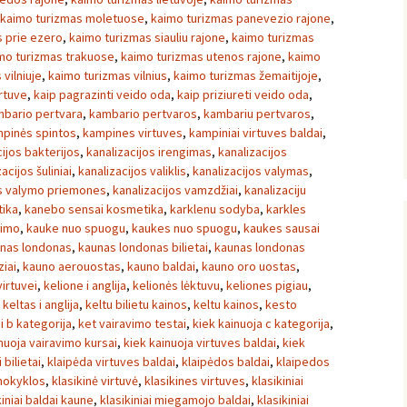
kaimo turizmas moletuose
,
kaimo turizmas panevezio rajone
,
 prie ezero
,
kaimo turizmas siauliu rajone
,
kaimo turizmas
mo turizmas trakuose
,
kaimo turizmas utenos rajone
,
kaimo
vilniuje
,
kaimo turizmas vilnius
,
kaimo turizmas žemaitijoje
,
irtuve
,
kaip pagrazinti veido oda
,
kaip priziureti veido oda
,
bario pertvara
,
kambario pertvaros
,
kambariu pertvaros
,
pinės spintos
,
kampines virtuves
,
kampiniai virtuves baldai
,
cijos bakterijos
,
kanalizacijos irengimas
,
kanalizacijos
acijos šuliniai
,
kanalizacijos valiklis
,
kanalizacijos valymas
,
os valymo priemones
,
kanalizacijos vamzdžiai
,
kanalizaciju
ika
,
kanebo sensai kosmetika
,
karklenu sodyba
,
karkles
vimo
,
kauke nuo spuogu
,
kaukes nuo spuogu
,
kaukes sausai
nas londonas
,
kaunas londonas bilietai
,
kaunas londonas
iai
,
kauno aerouostas
,
kauno baldai
,
kauno oro uostas
,
irtuvei
,
kelione i anglija
,
kelionės lėktuvu
,
keliones pigiau
,
,
keltas i anglija
,
keltu bilietu kainos
,
keltu kainos
,
kesto
i b kategorija
,
ket vairavimo testai
,
kiek kainuoja c kategorija
,
nuoja vairavimo kursai
,
kiek kainuoja virtuves baldai
,
kiek
i bilietai
,
klaipėda virtuves baldai
,
klaipėdos baldai
,
klaipedos
mokyklos
,
klasikinė virtuvė
,
klasikines virtuves
,
klasikiniai
kiniai baldai kaune
,
klasikiniai miegamojo baldai
,
klasikiniai