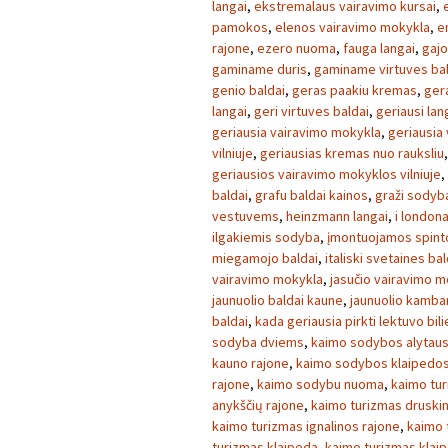
langai
,
ekstremalaus vairavimo kursai
,
pamokos
,
elenos vairavimo mokykla
,
e
rajone
,
ezero nuoma
,
fauga langai
,
gajo
gaminame duris
,
gaminame virtuves ba
genio baldai
,
geras paakiu kremas
,
ger
langai
,
geri virtuves baldai
,
geriausi lan
geriausia vairavimo mokykla
,
geriausia
vilniuje
,
geriausias kremas nuo rauksliu
geriausios vairavimo mokyklos vilniuje
,
baldai
,
grafu baldai kainos
,
graži sodyb
vestuvems
,
heinzmann langai
,
i london
ilgakiemis sodyba
,
įmontuojamos spint
miegamojo baldai
,
italiski svetaines bal
vairavimo mokykla
,
jasučio vairavimo m
jaunuolio baldai kaune
,
jaunuolio kambar
baldai
,
kada geriausia pirkti lektuvo bil
sodyba dviems
,
kaimo sodybos alytaus
kauno rajone
,
kaimo sodybos klaipedos
rajone
,
kaimo sodybu nuoma
,
kaimo tu
anykščių rajone
,
kaimo turizmas druski
kaimo turizmas ignalinos rajone
,
kaimo 
turizmas klaipeda
,
kaimo turizmas klai