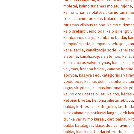
moletai
,
kaimo turizmas molėtų rajone
,
kaimo turizmas plateliai
,
kaimo turizmas
trakai
,
kaimo turizmas traku rajone
,
kai
turizmas vilniaus rajone
,
kaimo turizmas 
kaip drekinti veido oda
,
kaip isirengti v
kambarines durys
,
kambario baldai
,
kam
kampinė spinta
,
kampines sekcijos
,
kam
kanalizacija
,
kanalizacija sode
,
kanaliza
sistema
,
kanalizacijos sistemos
,
kanaliz
kanalizacijos valymo lynas
,
kanalizacij
valymas
,
kanapa baldai
,
kanebo kosmet
sodyba
,
kas yra seo
,
kategorijos vaira
veido odai
,
kaunas dublinas bilietai
,
kau
pigus skrydziai
,
kaunas londonas skrydz
kauno oro uostas bilietu kainos
,
kėdės v
kelioniu bilietai
,
kelioniu bilietai lektuvu
baldai
,
ket testai a kategorija
,
ket testa
kiek kainuoja plastikiniai langai
,
kiek kai
trunka vairavimo kursai
,
kieti baldai
,
kilt
baldai katalogas
,
klaipedos vairavimo 
baldai
,
klasikiniai baldai internetu
,
klasi