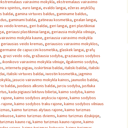
ekstremalaus vairavimo mokykla
,
ekstremalaus vairavimo
mira spintos
,
euro langai
,
evaldo langai
,
ežeras anykščių
s baldai
,
gamina virtuves baldus
,
gaminame baldus
,
ldus
,
gaminami baldai
,
gatineau kosmetika
,
gealan langai
,
as veido kremas
,
geri baldai
,
geri langai
,
geri plastikiniai
gai
,
geriausi plastikiniai langai
,
geriausia mokykla vilniuje
,
 vairavimo mokykla kaune
,
geriausia vairavimo mokykla
,
geriausias veido kremas
,
geriausios vairavimo mokyklos
,
germaine de capuccini kosmetika
,
glaskek langai
,
grafų
a
,
grazi veido oda
,
gražiausia sodyba
,
graziausios sodybos
a
,
ikonikovo vairavimo mokykla vilniuje
,
ilgakiemio sodyba
,
os
,
internetu pigiau
,
isskirtiniai baldai
,
italiski baldai
,
italiski
dai
,
italiski virtuves baldai
,
iwostin kosmetika
,
jagmino
okykla
,
jasucio vairavimo mokykla kainos
,
jaunuolio baldai
,
io baldai
,
juodasis alksnis baldai
,
jurciu sodyba
,
justluka
ietus
,
kada pigiausi lektuvu bilietai
,
kaimo sodyba
,
kaimo
 rajone
,
kaimo sodybos anyksciu rajone
,
kaimo sodybos
 rajone
,
kaimo sodybos traku rajone
,
kaimo sodybos vilniaus
rizmas
,
kaimo turizmas alytaus rajone
,
kaimo turizmas
ninkuose
,
kaimo turizmas dviems
,
kaimo turizmas dzukijoje
,
turizmas kauno raj
,
kaimo turizmas kauno rajone
,
kaimo
pedos rajone
,
kaimo turizmas lietuvoje
,
kaimo turizmas