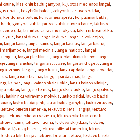
ai kaune
,
klasikiniu baldu gamyba
,
klijuotos medienos langai
,
gus rinktis
,
kokybiški baldai
,
kokybiski virtuves baldai
,
s
,
koridoriaus baldai
,
koridoriaus spinta
,
korpusiniai baldai
,
ų baldų gamyba
,
kubilai pirtys
,
kubilu nuoma kaune
,
l4ktuvo
sa veido oda
,
laimutes vairavimo mokykla
,
lakshmi kosmetika
,
i alytus
,
langai durys
,
langai ir durys
,
langai is vokietijos
,
ai
,
langai kaina
,
langai kainos
,
langai kaunas
,
langai kaune
,
i marijampole
,
langai mediniai
,
langai naudoti
,
langai
ai pigiau
,
langai plastikiniai
,
langai plastikiniai kainos
,
langai
iuje
,
langai siauliai
,
langai siauliuose
,
langai su drugeliu
,
langai
angai vilnius
,
langas
,
lango kaina
,
langu apdaila
,
langu apvadai
,
nius
,
langu ismatavimai
,
langų išpardavimas
,
langu
angų kainos
,
langu kainos skaiciuokle
,
langu kainos vilniuje
,
ngu roletai
,
langų sistemos
,
langu skaiciuokle
,
langu spalvos
,
uje
,
laukininku vairavimo mokykla
,
lauko baldai
,
lauko baldai
 kaune
,
lauko baldai pinti
,
lauko baldu gamyba
,
lauko virtuves
,
,
lektuvo bilietai i amerika
,
lektuvo bilietai i anglija
,
lektuvo
gija
,
lektuvo bilietai i vokietija
,
lėktuvo bilietai internetu
,
lektuvo kaina
,
lektuvo nuoma
,
lektuvo skrydziai
,
lektuvu
,
ilieta
,
lėktuvų bilietai
,
lektuvu bilietai i amerika
,
lektuvu
,
lektuvu bilietai i jav
,
lektuvu bilietai i lietuva
,
lektuvu bilietai i