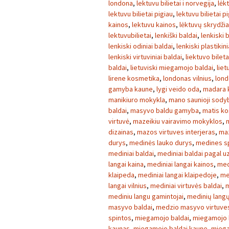
londona
,
lektuvu bilietai i norvegija
,
lėk
lektuvu bilietai pigiau
,
lektuvu bilietai p
kainos
,
lektuvu kainos
,
lėktuvų skrydžia
lektuvubilietai
,
lenkiški baldai
,
lenkiski 
lenkiski odiniai baldai
,
lenkiski plastikini
lenkiski virtuviniai baldai
,
liektuvo bileta
baldai
,
lietuviski miegamojo baldai
,
liet
lirene kosmetika
,
londonas vilnius
,
lond
gamyba kaune
,
lygi veido oda
,
madara 
manikiuro mokykla
,
mano saunioji sody
baldai
,
masyvo baldu gamyba
,
matis k
virtuvė
,
mazeikiu vairavimo mokyklos
,
dizainas
,
mazos virtuves interjeras
,
maz
durys
,
medinės lauko durys
,
medines s
mediniai baldai
,
mediniai baldai pagal 
langai kaina
,
mediniai langai kainos
,
med
klaipeda
,
mediniai langai klaipedoje
,
me
langai vilnius
,
mediniai virtuvės baldai
,
m
mediniu langu gamintojai
,
medinių lang
masyvo baldai
,
medzio masyvo virtuves
spintos
,
miegamojo baldai
,
miegamojo b
kaunas
,
miegamojo baldai kaune
,
miega