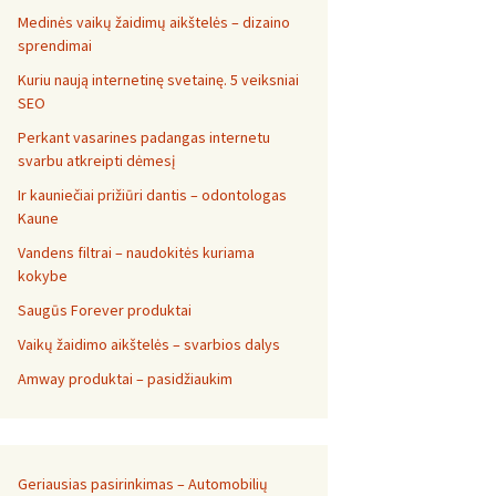
Medinės vaikų žaidimų aikštelės – dizaino
sprendimai
Kuriu naują internetinę svetainę. 5 veiksniai
SEO
Perkant vasarines padangas internetu
svarbu atkreipti dėmesį
Ir kauniečiai prižiūri dantis – odontologas
Kaune
Vandens filtrai – naudokitės kuriama
kokybe
Saugūs Forever produktai
Vaikų žaidimo aikštelės – svarbios dalys
Amway produktai – pasidžiaukim
Geriausias pasirinkimas – Automobilių