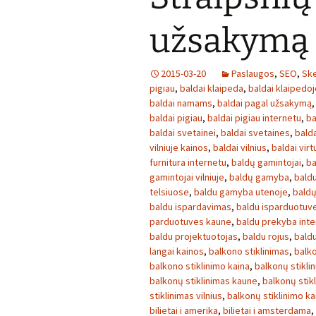
užsakymą
2015-03-20
Paslaugos
,
SEO
,
Ske
pigiau
,
baldai klaipeda
,
baldai klaipedoj
baldai namams
,
baldai pagal užsakymą
baldai pigiau
,
baldai pigiau internetu
,
ba
baldai svetainei
,
baldai svetaines
,
bald
vilniuje kainos
,
baldai vilnius
,
baldai virt
furnitura internetu
,
baldų gamintojai
,
ba
gamintojai vilniuje
,
baldų gamyba
,
baldu
telsiuose
,
baldu gamyba utenoje
,
baldų
baldu ispardavimas
,
baldu isparduotuv
parduotuves kaune
,
baldu prekyba inte
baldu projektuotojas
,
baldu rojus
,
bald
langai kainos
,
balkono stiklinimas
,
balko
balkono stiklinimo kaina
,
balkonų stikli
balkonų stiklinimas kaune
,
balkonų stikl
stiklinimas vilnius
,
balkonų stiklinimo ka
bilietai i amerika
,
bilietai i amsterdama
,