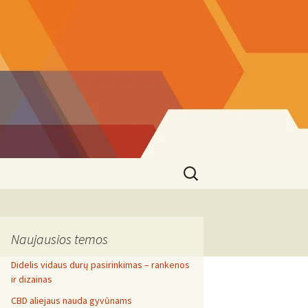
Search
for:
Naujausios temos
Didelis vidaus durų pasirinkimas – rankenos
ir dizainas
CBD aliejaus nauda gyvūnams