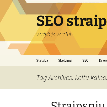
Skip
to
content
SEO strai
vertybės verslui
Statyba
Skelbimai
SEO
Drau
Tag Archives: keltu kaino
Straipsnių