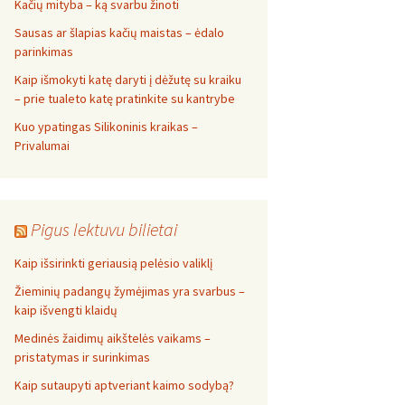
Kačių mityba – ką svarbu žinoti
Sausas ar šlapias kačių maistas – ėdalo
parinkimas
Kaip išmokyti katę daryti į dėžutę su kraiku
– prie tualeto katę pratinkite su kantrybe
Kuo ypatingas Silikoninis kraikas –
Privalumai
Pigus lektuvu bilietai
Kaip išsirinkti geriausią pelėsio valiklį
Žieminių padangų žymėjimas yra svarbus –
kaip išvengti klaidų
Medinės žaidimų aikštelės vaikams –
pristatymas ir surinkimas
Kaip sutaupyti aptveriant kaimo sodybą?