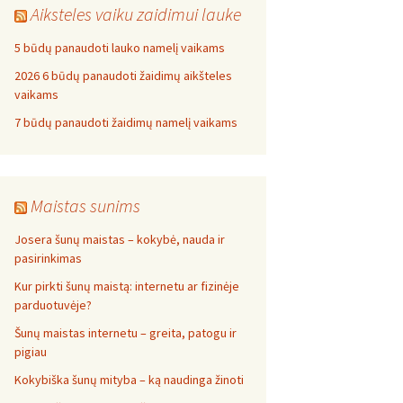
Aiksteles vaiku zaidimui lauke
5 būdų panaudoti lauko namelį vaikams
2026 6 būdų panaudoti žaidimų aikšteles
vaikams
7 būdų panaudoti žaidimų namelį vaikams
Maistas sunims
Josera šunų maistas – kokybė, nauda ir
pasirinkimas
Kur pirkti šunų maistą: internetu ar fizinėje
parduotuvėje?
Šunų maistas internetu – greita, patogu ir
pigiau
Kokybiška šunų mityba – ką naudinga žinoti