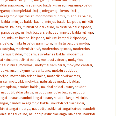
ldai siauliuose
,
miegamojo baldai vilniuje
,
miegamojo baldu
egamojo komplektai akcija
,
miegamojo lovos akcija
,
miegamojo spintos stumdomomis durimis
,
migdolas baldai
,
s baldai
,
minijos baldai kaune
,
minijos baldai klaipeda
,
minkšti
 baldai kaunas
,
minksti baldai kaune
,
minksti baldai klaipeda
,
i panevezyje
,
minksti baldai siauliuose
,
minksti baldai vilniuje
,
aune
,
minksti kampai klaipeda
,
minksti kampai klaipedoje
,
s baldai
,
minkstu baldu gamintojai
,
minkštų baldų gamyba
,
i sodyba
,
moderni virtuvė
,
modernios spintos
,
modernios
dernūs baldai
,
modernus svetaines baldai
,
modernus
ai kaina
,
moduliniai baldai
,
mokausi vairuoti
,
mokyklos
ngai vilniuje
,
mokymai
,
mokymai seminarai
,
mokymo centrai
,
s vilnius
,
mokymo kursai kaune
,
moletu sodybos
,
orijos
,
motociklo teises kaina
,
motociklo vairavimas
,
ursai
,
motociklu mokykla
,
naturalaus medzio baldai
,
ota spinta
,
naudoti baldai
,
naudoti baldai kaune
,
naudoti
,
naudoti baldai vilnius
,
naudoti jaunuolio baldai
,
naudoti
angai kaunas
,
naudoti langai kaune
,
naudoti langai vilniuje
,
langai
,
naudoti miegamojo baldai
,
naudoti odiniai baldai
,
kiniai langai ir durys
,
naudoti plastikiniai langai kainos
,
naudoti
kiniai langai kaune
,
naudoti plastikiniai langai klaipeda
,
naudoti