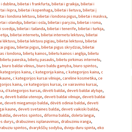
i i dublina
,
bilietai i frankfurta
,
bilietai i graikija
,
bilietai i
etai i kipra
,
bilietai i kopenhaga
,
bilietai i lietuva
,
bilietai į
etai i londona lektuvu
,
bilietai i londona pigus
,
bilietai i maskva
,
etai i olandija
,
bilietai i osla
,
bilietai i paryziu
,
bilietai i roma
,
 i svedija
,
bilietai i tailanda
,
bilietai i tenerife
,
bilietai i turkija
,
ietija
,
bilietai internetu
,
bilietai internetu lektuvu
,
bilietai
ai lėktuvu
,
bilietai lektuvu pigiau
,
bilietai lektuvui
,
bilietai
tai pigiau
,
bilietai pigus
,
bilietai pigus skrydziai
,
bilietai
tas i londona
,
bilietų kainos
,
bilietu kainos i anglija
,
bilietu
bilietu paieska
,
bilietų pasaulis
,
bilietu pirkimas internetu
,
,
biuro baldai vilnius
,
biuro baldu gamyba
,
biuro spintos
,
 kategorijos kaina
,
c kategorija kaina
,
c kategorijos kaina
,
c
 kaune
,
c kategorijos kursai vilniuje
,
careline kosmetika
,
ce
gorijos kaina
,
ce kategorijos kursai
,
ce vairavimo kursai
,
ka
,
d kategorijos kursai
,
dėvėti baldai
,
deveti baldai alytuje
,
ne
,
deveti baldai utenoje
,
deveti baldai vilniuje
,
deveti baldai
ne
,
deveti miegamojo baldai
,
dėvėti odiniai baldai
,
deveti
ngai kaune
,
deveti svetaines baldai
,
deveti vaikiski baldai
,
 baldai
,
devetos spintos
,
diforma baldai
,
doleta langai
,
es durys
,
drabuzines isplanavimas
,
drabuziniu iranga
,
rabuziu spintos
,
dvarykščių sodyba
,
dvieju duru spinta
,
eko