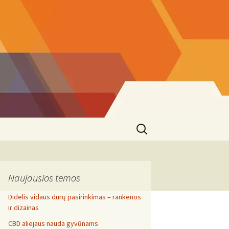
Search
for:
Naujausios temos
Didelis vidaus durų pasirinkimas – rankenos
ir dizainas
CBD aliejaus nauda gyvūnams