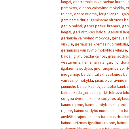
langai
,
ekstremalaus vairavimo kursai
,
pamokos
,
elenos vairavimo mokykla
,
e
rajone
,
ezero nuoma
,
fauga langai
,
gajo
gaminame duris
,
gaminame virtuves ba
genio baldai
,
geras paakiu kremas
,
ger
langai
,
geri virtuves baldai
,
geriausi lan
geriausia vairavimo mokykla
,
geriausia
vilniuje
,
geriausias kremas nuo rauksliu
geriausios vairavimo mokyklos vilniuje
,
baldai
,
grafu baldai kainos
,
graži sodyb
vestuvems
,
heinzmann langai
,
i london
ilgakiemis sodyba
,
įmontuojamos spint
miegamojo baldai
,
italiski svetaines bal
vairavimo mokykla
,
jasučio vairavimo m
jaunuolio baldai kaune
,
jaunuolio kambar
baldai
,
kada geriausia pirkti lektuvo bil
sodyba dviems
,
kaimo sodybos alytaus
kauno rajone
,
kaimo sodybos klaipedos
rajone
,
kaimo sodybu nuoma
,
kaimo tu
anykščių rajone
,
kaimo turizmas druski
kaimo turizmas ignalinos rajone
,
kaimo 
turizmas klaipeda
,
kaimo turizmas klai