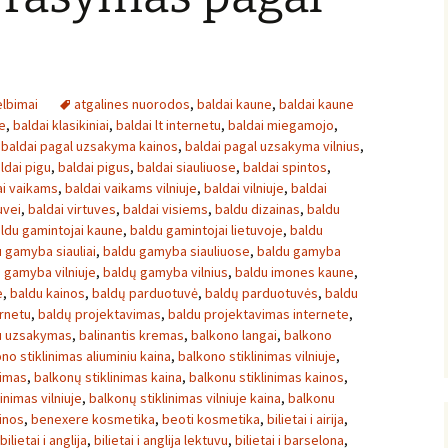
lbimai
atgalines nuorodos
,
baldai kaune
,
baldai kaune
e
,
baldai klasikiniai
,
baldai lt internetu
,
baldai miegamojo
,
,
baldai pagal uzsakyma kainos
,
baldai pagal uzsakyma vilnius
,
ldai pigu
,
baldai pigus
,
baldai siauliuose
,
baldai spintos
,
ai vaikams
,
baldai vaikams vilniuje
,
baldai vilniuje
,
baldai
uvei
,
baldai virtuves
,
baldai visiems
,
baldu dizainas
,
baldu
ldu gamintojai kaune
,
baldu gamintojai lietuvoje
,
baldu
 gamyba siauliai
,
baldu gamyba siauliuose
,
baldu gamyba
 gamyba vilniuje
,
baldų gamyba vilnius
,
baldu imones kaune
,
e
,
baldu kainos
,
baldų parduotuvė
,
baldų parduotuvės
,
baldu
rnetu
,
baldų projektavimas
,
baldu projektavimas internete
,
u uzsakymas
,
balinantis kremas
,
balkono langai
,
balkono
no stiklinimas aliuminiu kaina
,
balkono stiklinimas vilniuje
,
nimas
,
balkonų stiklinimas kaina
,
balkonu stiklinimas kainos
,
inimas vilniuje
,
balkonų stiklinimas vilniuje kaina
,
balkonu
inos
,
benexere kosmetika
,
beoti kosmetika
,
bilietai i airija
,
bilietai i anglija
,
bilietai i anglija lektuvu
,
bilietai i barselona
,