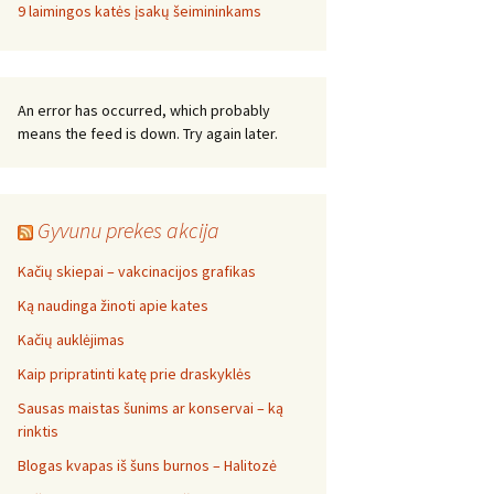
9 laimingos katės įsakų šeimininkams
An error has occurred, which probably
means the feed is down. Try again later.
Gyvunu prekes akcija
Kačių skiepai – vakcinacijos grafikas
Ką naudinga žinoti apie kates
Kačių auklėjimas
Kaip pripratinti katę prie draskyklės
Sausas maistas šunims ar konservai – ką
rinktis
Blogas kvapas iš šuns burnos – Halitozė