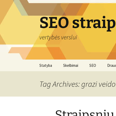
Skip
to
content
SEO strai
vertybės verslui
Statyba
Skelbimai
SEO
Drau
Tag Archives: grazi veid
Straipsnių