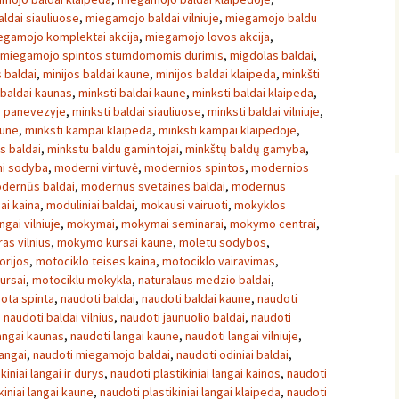
ldai siauliuose
,
miegamojo baldai vilniuje
,
miegamojo baldu
egamojo komplektai akcija
,
miegamojo lovos akcija
,
miegamojo spintos stumdomomis durimis
,
migdolas baldai
,
s baldai
,
minijos baldai kaune
,
minijos baldai klaipeda
,
minkšti
 baldai kaunas
,
minksti baldai kaune
,
minksti baldai klaipeda
,
i panevezyje
,
minksti baldai siauliuose
,
minksti baldai vilniuje
,
aune
,
minksti kampai klaipeda
,
minksti kampai klaipedoje
,
s baldai
,
minkstu baldu gamintojai
,
minkštų baldų gamyba
,
i sodyba
,
moderni virtuvė
,
modernios spintos
,
modernios
dernūs baldai
,
modernus svetaines baldai
,
modernus
ai kaina
,
moduliniai baldai
,
mokausi vairuoti
,
mokyklos
ngai vilniuje
,
mokymai
,
mokymai seminarai
,
mokymo centrai
,
s vilnius
,
mokymo kursai kaune
,
moletu sodybos
,
orijos
,
motociklo teises kaina
,
motociklo vairavimas
,
ursai
,
motociklu mokykla
,
naturalaus medzio baldai
,
ota spinta
,
naudoti baldai
,
naudoti baldai kaune
,
naudoti
,
naudoti baldai vilnius
,
naudoti jaunuolio baldai
,
naudoti
angai kaunas
,
naudoti langai kaune
,
naudoti langai vilniuje
,
langai
,
naudoti miegamojo baldai
,
naudoti odiniai baldai
,
kiniai langai ir durys
,
naudoti plastikiniai langai kainos
,
naudoti
kiniai langai kaune
,
naudoti plastikiniai langai klaipeda
,
naudoti