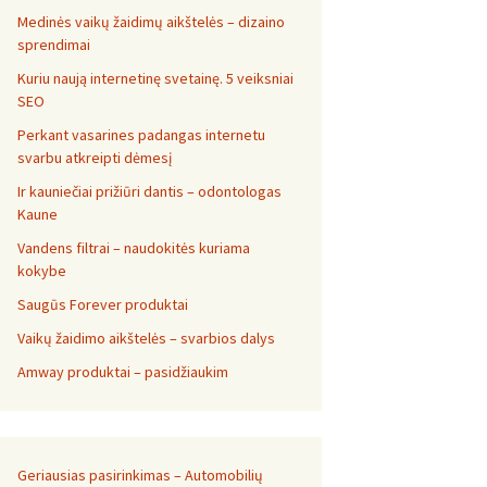
Medinės vaikų žaidimų aikštelės – dizaino
sprendimai
Kuriu naują internetinę svetainę. 5 veiksniai
SEO
Perkant vasarines padangas internetu
svarbu atkreipti dėmesį
Ir kauniečiai prižiūri dantis – odontologas
Kaune
Vandens filtrai – naudokitės kuriama
kokybe
Saugūs Forever produktai
Vaikų žaidimo aikštelės – svarbios dalys
Amway produktai – pasidžiaukim
Geriausias pasirinkimas – Automobilių