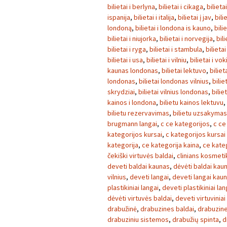
bilietai i berlyna
,
bilietai i cikaga
,
bilieta
ispanija
,
bilietai i italija
,
bilietai į jav
,
bili
londoną
,
bilietai i londona is kauno
,
bili
bilietai i niujorka
,
bilietai i norvegija
,
bili
bilietai i ryga
,
bilietai i stambula
,
bilietai
bilietai i usa
,
bilietai i vilniu
,
bilietai i vok
kaunas londonas
,
bilietai lektuvo
,
biliet
londonas
,
bilietai londonas vilnius
,
bilie
skrydziai
,
bilietai vilnius londonas
,
bilie
kainos i londona
,
bilietu kainos lektuvu
,
bilietu rezervavimas
,
bilietu uzsakymas
brugmann langai
,
c ce kategorijos
,
c ce
kategorijos kursai
,
c kategorijos kursai
kategorija
,
ce kategorija kaina
,
ce kate
čekiški virtuvės baldai
,
clinians kosmeti
deveti baldai kaunas
,
dėvėti baldai kau
vilnius
,
deveti langai
,
deveti langai kau
plastikiniai langai
,
deveti plastikiniai la
dėvėti virtuvės baldai
,
deveti virtuviniai
drabužinė
,
drabuzines baldai
,
drabuzin
drabuziniu sistemos
,
drabužių spinta
,
d