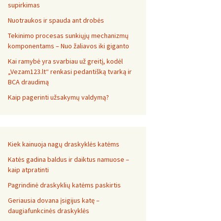
supirkimas
Nuotraukos ir spauda ant drobės
Tekinimo procesas sunkiųjų mechanizmų
komponentams – Nuo žaliavos iki giganto
Kai ramybė yra svarbiau už greitį, kodėl
„Vezam123.lt“ renkasi pedantišką tvarką ir
BCA draudimą
Kaip pagerinti užsakymų valdymą?
Kiek kainuoja nagų draskyklės katėms
Katės gadina baldus ir daiktus namuose –
kaip atpratinti
Pagrindinė draskyklių katėms paskirtis
Geriausia dovana įsigijus katę –
daugiafunkcinės draskyklės