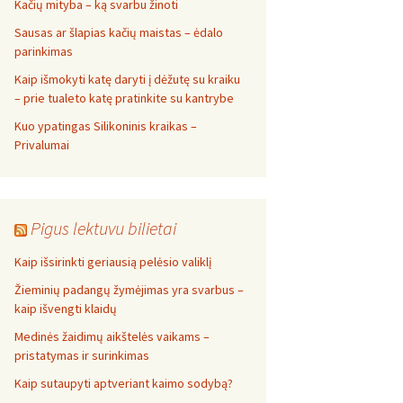
Kačių mityba – ką svarbu žinoti
Sausas ar šlapias kačių maistas – ėdalo
parinkimas
Kaip išmokyti katę daryti į dėžutę su kraiku
– prie tualeto katę pratinkite su kantrybe
Kuo ypatingas Silikoninis kraikas –
Privalumai
Pigus lektuvu bilietai
Kaip išsirinkti geriausią pelėsio valiklį
Žieminių padangų žymėjimas yra svarbus –
kaip išvengti klaidų
Medinės žaidimų aikštelės vaikams –
pristatymas ir surinkimas
Kaip sutaupyti aptveriant kaimo sodybą?