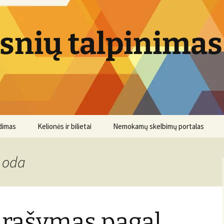
psnių talpinimas
dimas
Kelionės ir bilietai
Nemokamų skelbimų portalas
o oda
 rašymas pagal