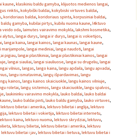
ai kaune
,
klasikiniu baldu gamyba
,
klijuotos medienos langai
,
gus rinktis
,
kokybiški baldai
,
kokybiski virtuves baldai
,
s
,
koridoriaus baldai
,
koridoriaus spinta
,
korpusiniai baldai
,
ų baldų gamyba
,
kubilai pirtys
,
kubilu nuoma kaune
,
l4ktuvo
sa veido oda
,
laimutes vairavimo mokykla
,
lakshmi kosmetika
,
i alytus
,
langai durys
,
langai ir durys
,
langai is vokietijos
,
ai
,
langai kaina
,
langai kainos
,
langai kaunas
,
langai kaune
,
i marijampole
,
langai mediniai
,
langai naudoti
,
langai
ai pigiau
,
langai plastikiniai
,
langai plastikiniai kainos
,
langai
iuje
,
langai siauliai
,
langai siauliuose
,
langai su drugeliu
,
langai
angai vilnius
,
langas
,
lango kaina
,
langu apdaila
,
langu apvadai
,
nius
,
langu ismatavimai
,
langų išpardavimas
,
langu
angų kainos
,
langu kainos skaiciuokle
,
langu kainos vilniuje
,
ngu roletai
,
langų sistemos
,
langu skaiciuokle
,
langu spalvos
,
uje
,
laukininku vairavimo mokykla
,
lauko baldai
,
lauko baldai
 kaune
,
lauko baldai pinti
,
lauko baldu gamyba
,
lauko virtuves
,
,
lektuvo bilietai i amerika
,
lektuvo bilietai i anglija
,
lektuvo
gija
,
lektuvo bilietai i vokietija
,
lėktuvo bilietai internetu
,
lektuvo kaina
,
lektuvo nuoma
,
lektuvo skrydziai
,
lektuvu
,
ilieta
,
lėktuvų bilietai
,
lektuvu bilietai i amerika
,
lektuvu
,
lektuvu bilietai i jav
,
lektuvu bilietai i lietuva
,
lektuvu bilietai i