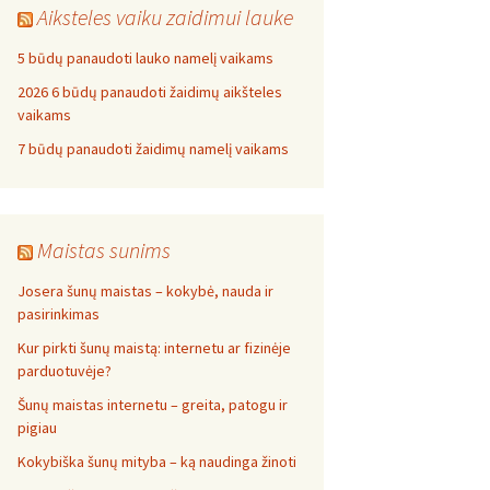
Aiksteles vaiku zaidimui lauke
5 būdų panaudoti lauko namelį vaikams
2026 6 būdų panaudoti žaidimų aikšteles
vaikams
7 būdų panaudoti žaidimų namelį vaikams
Maistas sunims
Josera šunų maistas – kokybė, nauda ir
pasirinkimas
Kur pirkti šunų maistą: internetu ar fizinėje
parduotuvėje?
Šunų maistas internetu – greita, patogu ir
pigiau
Kokybiška šunų mityba – ką naudinga žinoti