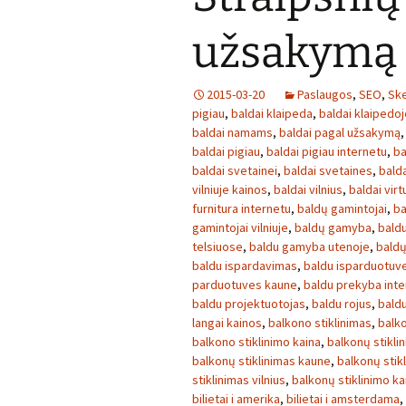
užsakymą
2015-03-20
Paslaugos
,
SEO
,
Ske
pigiau
,
baldai klaipeda
,
baldai klaipedoj
baldai namams
,
baldai pagal užsakymą
baldai pigiau
,
baldai pigiau internetu
,
ba
baldai svetainei
,
baldai svetaines
,
bald
vilniuje kainos
,
baldai vilnius
,
baldai virt
furnitura internetu
,
baldų gamintojai
,
ba
gamintojai vilniuje
,
baldų gamyba
,
baldu
telsiuose
,
baldu gamyba utenoje
,
baldų
baldu ispardavimas
,
baldu isparduotuv
parduotuves kaune
,
baldu prekyba inte
baldu projektuotojas
,
baldu rojus
,
bald
langai kainos
,
balkono stiklinimas
,
balko
balkono stiklinimo kaina
,
balkonų stikli
balkonų stiklinimas kaune
,
balkonų stikl
stiklinimas vilnius
,
balkonų stiklinimo ka
bilietai i amerika
,
bilietai i amsterdama
,