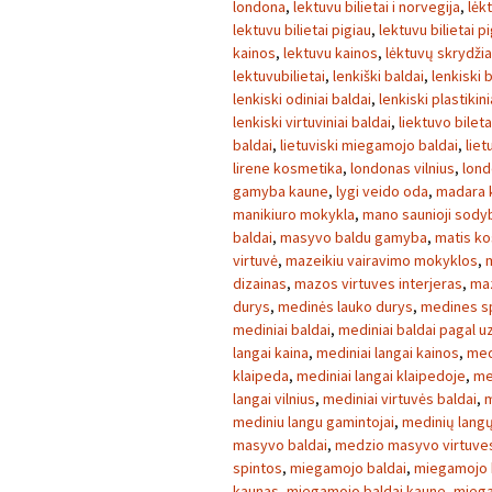
londona
,
lektuvu bilietai i norvegija
,
lėk
lektuvu bilietai pigiau
,
lektuvu bilietai p
kainos
,
lektuvu kainos
,
lėktuvų skrydžia
lektuvubilietai
,
lenkiški baldai
,
lenkiski 
lenkiski odiniai baldai
,
lenkiski plastikini
lenkiski virtuviniai baldai
,
liektuvo bileta
baldai
,
lietuviski miegamojo baldai
,
liet
lirene kosmetika
,
londonas vilnius
,
lond
gamyba kaune
,
lygi veido oda
,
madara 
manikiuro mokykla
,
mano saunioji sody
baldai
,
masyvo baldu gamyba
,
matis k
virtuvė
,
mazeikiu vairavimo mokyklos
,
dizainas
,
mazos virtuves interjeras
,
maz
durys
,
medinės lauko durys
,
medines s
mediniai baldai
,
mediniai baldai pagal 
langai kaina
,
mediniai langai kainos
,
med
klaipeda
,
mediniai langai klaipedoje
,
me
langai vilnius
,
mediniai virtuvės baldai
,
m
mediniu langu gamintojai
,
medinių lang
masyvo baldai
,
medzio masyvo virtuves
spintos
,
miegamojo baldai
,
miegamojo b
kaunas
,
miegamojo baldai kaune
,
miega