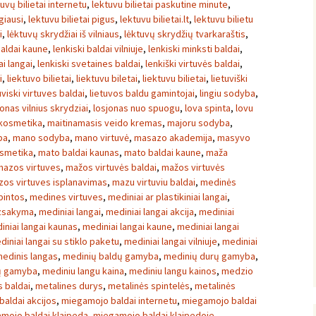
tuvų bilietai internetu
,
lektuvu bilietai paskutine minute
,
igiausi
,
lektuvu bilietai pigus
,
lektuvu bilietai.lt
,
lektuvu bilietu
i
,
lėktuvų skrydžiai iš vilniaus
,
lėktuvų skrydžių tvarkaraštis
,
baldai kaune
,
lenkiski baldai vilniuje
,
lenkiski minksti baldai
,
ai langai
,
lenkiski svetaines baldai
,
lenkiški virtuvės baldai
,
i
,
liektuvo bilietai
,
liektuvu biletai
,
liektuvu bilietai
,
lietuviški
uviski virtuves baldai
,
lietuvos baldu gamintojai
,
lingiu sodyba
,
onas vilnius skrydziai
,
losjonas nuo spuogu
,
lova spinta
,
lovu
kosmetika
,
maitinamasis veido kremas
,
majoru sodyba
,
ba
,
mano sodyba
,
mano virtuvė
,
masazo akademija
,
masyvo
osmetika
,
mato baldai kaunas
,
mato baldai kaune
,
maža
mazos virtuves
,
mažos virtuvės baldai
,
mažos virtuvės
os virtuves isplanavimas
,
mazu virtuviu baldai
,
medinės
pintos
,
medines virtuves
,
mediniai ar plastikiniai langai
,
uzsakyma
,
mediniai langai
,
mediniai langai akcija
,
mediniai
iniai langai kaunas
,
mediniai langai kaune
,
mediniai langai
diniai langai su stiklo paketu
,
mediniai langai vilniuje
,
mediniai
edinis langas
,
medinių baldų gamyba
,
medinių durų gamyba
,
ų gamyba
,
mediniu langu kaina
,
mediniu langu kainos
,
medzio
 baldai
,
metalines durys
,
metalinės spintelės
,
metalinės
aldai akcijos
,
miegamojo baldai internetu
,
miegamojo baldai
mojo baldai klaipeda
,
miegamojo baldai klaipedoje
,