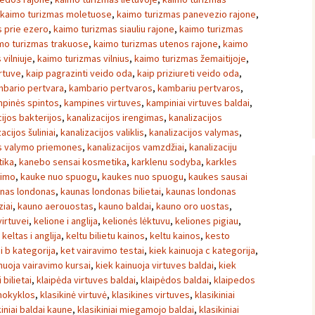
kaimo turizmas moletuose
,
kaimo turizmas panevezio rajone
,
 prie ezero
,
kaimo turizmas siauliu rajone
,
kaimo turizmas
mo turizmas trakuose
,
kaimo turizmas utenos rajone
,
kaimo
vilniuje
,
kaimo turizmas vilnius
,
kaimo turizmas žemaitijoje
,
irtuve
,
kaip pagrazinti veido oda
,
kaip priziureti veido oda
,
bario pertvara
,
kambario pertvaros
,
kambariu pertvaros
,
pinės spintos
,
kampines virtuves
,
kampiniai virtuves baldai
,
cijos bakterijos
,
kanalizacijos irengimas
,
kanalizacijos
acijos šuliniai
,
kanalizacijos valiklis
,
kanalizacijos valymas
,
os valymo priemones
,
kanalizacijos vamzdžiai
,
kanalizaciju
ika
,
kanebo sensai kosmetika
,
karklenu sodyba
,
karkles
vimo
,
kauke nuo spuogu
,
kaukes nuo spuogu
,
kaukes sausai
nas londonas
,
kaunas londonas bilietai
,
kaunas londonas
iai
,
kauno aerouostas
,
kauno baldai
,
kauno oro uostas
,
irtuvei
,
kelione i anglija
,
kelionės lėktuvu
,
keliones pigiau
,
,
keltas i anglija
,
keltu bilietu kainos
,
keltu kainos
,
kesto
i b kategorija
,
ket vairavimo testai
,
kiek kainuoja c kategorija
,
nuoja vairavimo kursai
,
kiek kainuoja virtuves baldai
,
kiek
i bilietai
,
klaipėda virtuves baldai
,
klaipėdos baldai
,
klaipedos
mokyklos
,
klasikinė virtuvė
,
klasikines virtuves
,
klasikiniai
kiniai baldai kaune
,
klasikiniai miegamojo baldai
,
klasikiniai