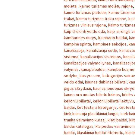
moletai
,
kaimo turizmas molėtų rajone
,
kaimo turizmas plateliai
,
kaimo turizmas
trakai
,
kaimo turizmas traku rajone
,
kai
turizmas vilniaus rajone
,
kaimo turizmas 
kaip drekinti veido oda
,
kaip isirengti v
kambarines durys
,
kambario baldai
,
kam
kampinė spinta
,
kampines sekcijos
,
kam
kanalizacija
,
kanalizacija sode
,
kanaliza
sistema
,
kanalizacijos sistemos
,
kanaliz
kanalizacijos valymo lynas
,
kanalizacij
valymas
,
kanapa baldai
,
kanebo kosmet
sodyba
,
kas yra seo
,
kategorijos vaira
veido odai
,
kaunas dublinas bilietai
,
kau
pigus skrydziai
,
kaunas londonas skrydz
kauno oro uostas bilietu kainos
,
kėdės v
kelioniu bilietai
,
kelioniu bilietai lektuvu
baldai
,
ket testai a kategorija
,
ket testa
kiek kainuoja plastikiniai langai
,
kiek kai
trunka vairavimo kursai
,
kieti baldai
,
kilt
baldai katalogas
,
klaipedos vairavimo 
baldai
,
klasikiniai baldai internetu
,
klasi