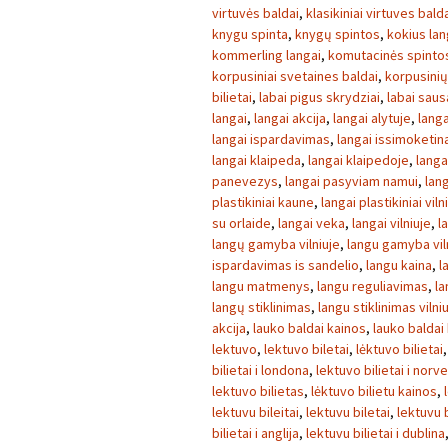
virtuvės baldai
,
klasikiniai virtuves bald
knygu spinta
,
knygų spintos
,
kokius lan
kommerling langai
,
komutacinės spinto
korpusiniai svetaines baldai
,
korpusini
bilietai
,
labai pigus skrydziai
,
labai sau
langai
,
langai akcija
,
langai alytuje
,
langa
langai ispardavimas
,
langai issimoketin
langai klaipeda
,
langai klaipedoje
,
langa
panevezys
,
langai pasyviam namui
,
lang
plastikiniai kaune
,
langai plastikiniai viln
su orlaide
,
langai veka
,
langai vilniuje
,
l
langų gamyba vilniuje
,
langu gamyba vil
ispardavimas is sandelio
,
langu kaina
,
l
langu matmenys
,
langu reguliavimas
,
la
langų stiklinimas
,
langu stiklinimas vilni
akcija
,
lauko baldai kainos
,
lauko baldai
lektuvo
,
lektuvo biletai
,
lėktuvo bilietai
bilietai i londona
,
lektuvo bilietai i norve
lektuvo bilietas
,
lėktuvo bilietu kainos
,
lektuvu bileitai
,
lektuvu biletai
,
lektuvu b
bilietai i anglija
,
lektuvu bilietai i dublina