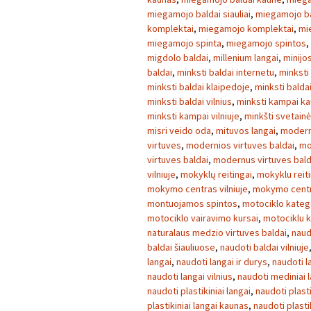
miegamojo baldai siauliai
,
miegamojo ba
komplektai
,
miegamojo komplektai
,
mi
miegamojo spinta
,
miegamojo spintos
,
migdolo baldai
,
millenium langai
,
minijo
baldai
,
minksti baldai internetu
,
minksti
minksti baldai klaipedoje
,
minksti balda
minksti baldai vilnius
,
minksti kampai k
minksti kampai vilniuje
,
minkšti svetainė
misri veido oda
,
mituvos langai
,
modern
virtuves
,
modernios virtuves baldai
,
mo
virtuves baldai
,
modernus virtuves bald
vilniuje
,
mokyklų reitingai
,
mokyklu reiti
mokymo centras vilniuje
,
mokymo centra
montuojamos spintos
,
motociklo kateg
motociklo vairavimo kursai
,
motociklu k
naturalaus medzio virtuves baldai
,
naud
baldai šiauliuose
,
naudoti baldai vilniuje
langai
,
naudoti langai ir durys
,
naudoti l
naudoti langai vilnius
,
naudoti mediniai 
naudoti plastikiniai langai
,
naudoti plasti
plastikiniai langai kaunas
,
naudoti plasti