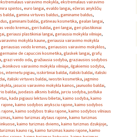
ekstremalaus vairavimo mokykla
,
ekstremalaus vairavimo
mira spintos
,
euro langai
,
evaldo langai
,
ežeras anykščių
s baldai
,
gamina virtuves baldus
,
gaminame baldus
,
ldus
,
gaminami baldai
,
gatineau kosmetika
,
gealan langai
,
as veido kremas
,
geri baldai
,
geri langai
,
geri plastikiniai
gai
,
geriausi plastikiniai langai
,
geriausia mokykla vilniuje
,
 vairavimo mokykla kaune
,
geriausia vairavimo mokykla
,
geriausias veido kremas
,
geriausios vairavimo mokyklos
,
germaine de capuccini kosmetika
,
glaskek langai
,
grafų
a
,
grazi veido oda
,
gražiausia sodyba
,
graziausios sodybos
a
,
ikonikovo vairavimo mokykla vilniuje
,
ilgakiemio sodyba
,
os
,
internetu pigiau
,
isskirtiniai baldai
,
italiski baldai
,
italiski
dai
,
italiski virtuves baldai
,
iwostin kosmetika
,
jagmino
okykla
,
jasucio vairavimo mokykla kainos
,
jaunuolio baldai
,
io baldai
,
juodasis alksnis baldai
,
jurciu sodyba
,
justluka
ietus
,
kada pigiausi lektuvu bilietai
,
kaimo sodyba
,
kaimo
 rajone
,
kaimo sodybos anyksciu rajone
,
kaimo sodybos
 rajone
,
kaimo sodybos traku rajone
,
kaimo sodybos vilniaus
rizmas
,
kaimo turizmas alytaus rajone
,
kaimo turizmas
ninkuose
,
kaimo turizmas dviems
,
kaimo turizmas dzukijoje
,
turizmas kauno raj
,
kaimo turizmas kauno rajone
,
kaimo
pedos rajone
,
kaimo turizmas lietuvoje
,
kaimo turizmas