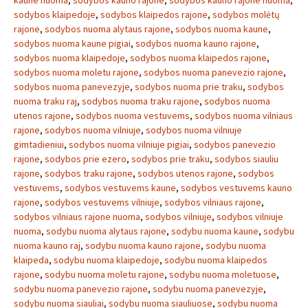
kaune nuoma
,
sodybos kauno rajone
,
sodybos kauno rajone nuoma
,
sodybos klaipedoje
,
sodybos klaipedos rajone
,
sodybos molėtų
rajone
,
sodybos nuoma alytaus rajone
,
sodybos nuoma kaune
,
sodybos nuoma kaune pigiai
,
sodybos nuoma kauno rajone
,
sodybos nuoma klaipedoje
,
sodybos nuoma klaipedos rajone
,
sodybos nuoma moletu rajone
,
sodybos nuoma panevezio rajone
,
sodybos nuoma panevezyje
,
sodybos nuoma prie traku
,
sodybos
nuoma traku raj
,
sodybos nuoma traku rajone
,
sodybos nuoma
utenos rajone
,
sodybos nuoma vestuvems
,
sodybos nuoma vilniaus
rajone
,
sodybos nuoma vilniuje
,
sodybos nuoma vilniuje
gimtadieniui
,
sodybos nuoma vilniuje pigiai
,
sodybos panevezio
rajone
,
sodybos prie ezero
,
sodybos prie traku
,
sodybos siauliu
rajone
,
sodybos traku rajone
,
sodybos utenos rajone
,
sodybos
vestuvems
,
sodybos vestuvems kaune
,
sodybos vestuvems kauno
rajone
,
sodybos vestuvems vilniuje
,
sodybos vilniaus rajone
,
sodybos vilniaus rajone nuoma
,
sodybos vilniuje
,
sodybos vilniuje
nuoma
,
sodybu nuoma alytaus rajone
,
sodybu nuoma kaune
,
sodybu
nuoma kauno raj
,
sodybu nuoma kauno rajone
,
sodybu nuoma
klaipeda
,
sodybu nuoma klaipedoje
,
sodybu nuoma klaipedos
rajone
,
sodybu nuoma moletu rajone
,
sodybu nuoma moletuose
,
sodybu nuoma panevezio rajone
,
sodybu nuoma panevezyje
,
sodybu nuoma siauliai
,
sodybu nuoma siauliuose
,
sodybu nuoma