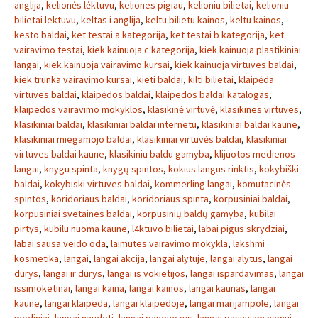
anglija
,
kelionės lėktuvu
,
keliones pigiau
,
kelioniu bilietai
,
kelioniu
bilietai lektuvu
,
keltas i anglija
,
keltu bilietu kainos
,
keltu kainos
,
kesto baldai
,
ket testai a kategorija
,
ket testai b kategorija
,
ket
vairavimo testai
,
kiek kainuoja c kategorija
,
kiek kainuoja plastikiniai
langai
,
kiek kainuoja vairavimo kursai
,
kiek kainuoja virtuves baldai
,
kiek trunka vairavimo kursai
,
kieti baldai
,
kilti bilietai
,
klaipėda
virtuves baldai
,
klaipėdos baldai
,
klaipedos baldai katalogas
,
klaipedos vairavimo mokyklos
,
klasikinė virtuvė
,
klasikines virtuves
,
klasikiniai baldai
,
klasikiniai baldai internetu
,
klasikiniai baldai kaune
,
klasikiniai miegamojo baldai
,
klasikiniai virtuvės baldai
,
klasikiniai
virtuves baldai kaune
,
klasikiniu baldu gamyba
,
klijuotos medienos
langai
,
knygu spinta
,
knygų spintos
,
kokius langus rinktis
,
kokybiški
baldai
,
kokybiski virtuves baldai
,
kommerling langai
,
komutacinės
spintos
,
koridoriaus baldai
,
koridoriaus spinta
,
korpusiniai baldai
,
korpusiniai svetaines baldai
,
korpusinių baldų gamyba
,
kubilai
pirtys
,
kubilu nuoma kaune
,
l4ktuvo bilietai
,
labai pigus skrydziai
,
labai sausa veido oda
,
laimutes vairavimo mokykla
,
lakshmi
kosmetika
,
langai
,
langai akcija
,
langai alytuje
,
langai alytus
,
langai
durys
,
langai ir durys
,
langai is vokietijos
,
langai ispardavimas
,
langai
issimoketinai
,
langai kaina
,
langai kainos
,
langai kaunas
,
langai
kaune
,
langai klaipeda
,
langai klaipedoje
,
langai marijampole
,
langai