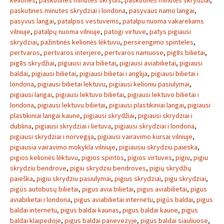
keliones
,
paskutines minutes skrydis
,
paskutinės minutės skrydžiai
,
paskutines minutes skrydziai i londona
,
pasyvaus namo langai
,
pasyvus langai
,
patalpos vestuvems
,
patalpu nuoma vakareliams
vilniuje
,
patalpų nuoma vilniuje
,
patogi virtuve
,
patys pigiausi
skrydziai
,
pažintinės kelionės lėktuvu
,
persirengimo spinteles
,
pertvaros
,
pertvaros interjere
,
pertvaros namuose
,
pig8s bilietai
,
pig8s skrydžiai
,
pigiausi avia bilietai
,
pigiausi aviabilietai
,
pigiausi
baldai
,
pigiausi bilietai
,
pigiausi bilietai i anglija
,
pigiausi bilietai i
londona
,
pigiausi bilietai lektuvu
,
pigiausi kelioniu pasiulymai
,
pigiausi langai
,
pigiausi lektuvo bilietai
,
pigiausi lektuvo bilietai i
londona
,
pigiausi lektuvu bilietai
,
pigiausi plastikiniai langai
,
pigiausi
plastikiniai langai kaune
,
pigiausi skrydžiai
,
pigiausi skrydziai i
dublina
,
pigiausi skrydziai i lietuva
,
pigiausi skrydziai i londona
,
pigiausi skrydziai i norvegija
,
pigiausi vairavimo kursai vilniuje
,
pigiausia vairavimo mokykla vilniuje
,
pigiausiu skrydziu paieska
,
pigios kelionės lėktuvu
,
pigios spintos
,
pigios virtuves
,
pigiu
,
pigiu
skrydziu bendrove
,
pigiu skrydziu bendroves
,
pigių skrydžių
paieška
,
pigiu skrydziu pasiulymai
,
pigius skrydziai
,
pigu skrydziai
,
pigūs autobusų bilietai
,
pigus avia bilietai
,
pigus aviabilietai
,
pigus
aviabilietai i londona
,
pigus aviabilietai internetu
,
pigūs baldai
,
pigus
baldai internetu
,
pigus baldai kaunas
,
pigus baldai kaune
,
pigus
baldai klaipedoje
,
pigus baldai panevezyje
,
pigus baldai siauliuose
,