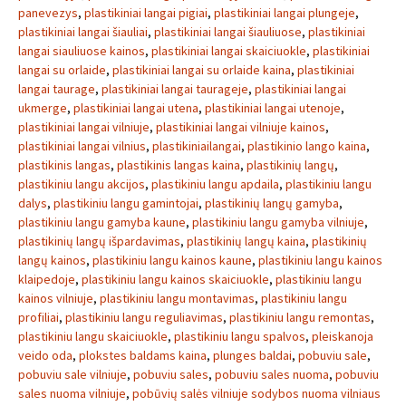
panevezys
,
plastikiniai langai pigiai
,
plastikiniai langai plungeje
,
plastikiniai langai šiauliai
,
plastikiniai langai šiauliuose
,
plastikiniai
langai siauliuose kainos
,
plastikiniai langai skaiciuokle
,
plastikiniai
langai su orlaide
,
plastikiniai langai su orlaide kaina
,
plastikiniai
langai taurage
,
plastikiniai langai taurageje
,
plastikiniai langai
ukmerge
,
plastikiniai langai utena
,
plastikiniai langai utenoje
,
plastikiniai langai vilniuje
,
plastikiniai langai vilniuje kainos
,
plastikiniai langai vilnius
,
plastikiniailangai
,
plastikinio lango kaina
,
plastikinis langas
,
plastikinis langas kaina
,
plastikinių langų
,
plastikiniu langu akcijos
,
plastikiniu langu apdaila
,
plastikiniu langu
dalys
,
plastikiniu langu gamintojai
,
plastikinių langų gamyba
,
plastikiniu langu gamyba kaune
,
plastikiniu langu gamyba vilniuje
,
plastikinių langų išpardavimas
,
plastikinių langų kaina
,
plastikinių
langų kainos
,
plastikiniu langu kainos kaune
,
plastikiniu langu kainos
klaipedoje
,
plastikiniu langu kainos skaiciuokle
,
plastikiniu langu
kainos vilniuje
,
plastikiniu langu montavimas
,
plastikiniu langu
profiliai
,
plastikiniu langu reguliavimas
,
plastikiniu langu remontas
,
plastikiniu langu skaiciuokle
,
plastikiniu langu spalvos
,
pleiskanoja
veido oda
,
plokstes baldams kaina
,
plunges baldai
,
pobuviu sale
,
pobuviu sale vilniuje
,
pobuviu sales
,
pobuviu sales nuoma
,
pobuviu
sales nuoma vilniuje
,
pobūvių salės vilniuje sodybos nuoma vilniaus