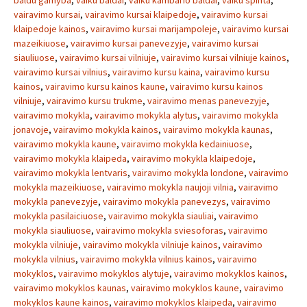
baldu gamyba
,
vaiku baldai
,
vaiku kambario baldai
,
vaiku spinta
,
vairavimo kursai
,
vairavimo kursai klaipedoje
,
vairavimo kursai
klaipedoje kainos
,
vairavimo kursai marijampoleje
,
vairavimo kursai
mazeikiuose
,
vairavimo kursai panevezyje
,
vairavimo kursai
siauliuose
,
vairavimo kursai vilniuje
,
vairavimo kursai vilniuje kainos
,
vairavimo kursai vilnius
,
vairavimo kursu kaina
,
vairavimo kursu
kainos
,
vairavimo kursu kainos kaune
,
vairavimo kursu kainos
vilniuje
,
vairavimo kursu trukme
,
vairavimo menas panevezyje
,
vairavimo mokykla
,
vairavimo mokykla alytus
,
vairavimo mokykla
jonavoje
,
vairavimo mokykla kainos
,
vairavimo mokykla kaunas
,
vairavimo mokykla kaune
,
vairavimo mokykla kedainiuose
,
vairavimo mokykla klaipeda
,
vairavimo mokykla klaipedoje
,
vairavimo mokykla lentvaris
,
vairavimo mokykla londone
,
vairavimo
mokykla mazeikiuose
,
vairavimo mokykla naujoji vilnia
,
vairavimo
mokykla panevezyje
,
vairavimo mokykla panevezys
,
vairavimo
mokykla pasilaiciuose
,
vairavimo mokykla siauliai
,
vairavimo
mokykla siauliuose
,
vairavimo mokykla sviesoforas
,
vairavimo
mokykla vilniuje
,
vairavimo mokykla vilniuje kainos
,
vairavimo
mokykla vilnius
,
vairavimo mokykla vilnius kainos
,
vairavimo
mokyklos
,
vairavimo mokyklos alytuje
,
vairavimo mokyklos kainos
,
vairavimo mokyklos kaunas
,
vairavimo mokyklos kaune
,
vairavimo
mokyklos kaune kainos
,
vairavimo mokyklos klaipeda
,
vairavimo