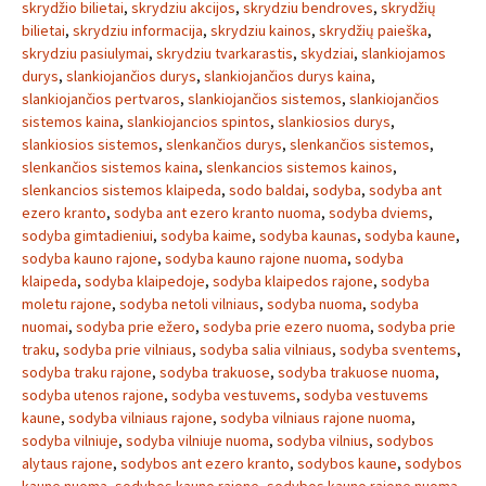
skrydžio bilietai
,
skrydziu akcijos
,
skrydziu bendroves
,
skrydžių
bilietai
,
skrydziu informacija
,
skrydziu kainos
,
skrydžių paieška
,
skrydziu pasiulymai
,
skrydziu tvarkarastis
,
skydziai
,
slankiojamos
durys
,
slankiojančios durys
,
slankiojančios durys kaina
,
slankiojančios pertvaros
,
slankiojančios sistemos
,
slankiojančios
sistemos kaina
,
slankiojancios spintos
,
slankiosios durys
,
slankiosios sistemos
,
slenkančios durys
,
slenkančios sistemos
,
slenkančios sistemos kaina
,
slenkancios sistemos kainos
,
slenkancios sistemos klaipeda
,
sodo baldai
,
sodyba
,
sodyba ant
ezero kranto
,
sodyba ant ezero kranto nuoma
,
sodyba dviems
,
sodyba gimtadieniui
,
sodyba kaime
,
sodyba kaunas
,
sodyba kaune
,
sodyba kauno rajone
,
sodyba kauno rajone nuoma
,
sodyba
klaipeda
,
sodyba klaipedoje
,
sodyba klaipedos rajone
,
sodyba
moletu rajone
,
sodyba netoli vilniaus
,
sodyba nuoma
,
sodyba
nuomai
,
sodyba prie ežero
,
sodyba prie ezero nuoma
,
sodyba prie
traku
,
sodyba prie vilniaus
,
sodyba salia vilniaus
,
sodyba sventems
,
sodyba traku rajone
,
sodyba trakuose
,
sodyba trakuose nuoma
,
sodyba utenos rajone
,
sodyba vestuvems
,
sodyba vestuvems
kaune
,
sodyba vilniaus rajone
,
sodyba vilniaus rajone nuoma
,
sodyba vilniuje
,
sodyba vilniuje nuoma
,
sodyba vilnius
,
sodybos
alytaus rajone
,
sodybos ant ezero kranto
,
sodybos kaune
,
sodybos