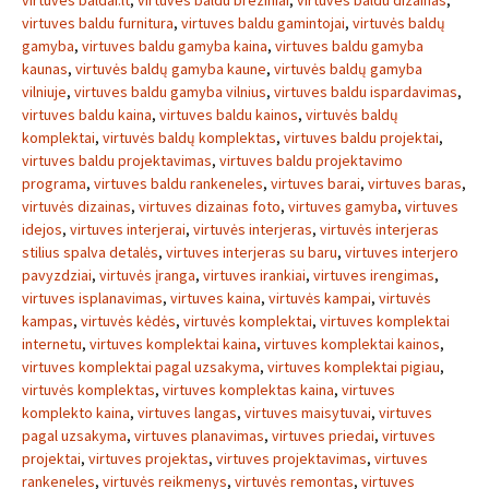
virtuves baldai.lt
,
virtuves baldu breziniai
,
virtuves baldu dizainas
,
virtuves baldu furnitura
,
virtuves baldu gamintojai
,
virtuvės baldų
gamyba
,
virtuves baldu gamyba kaina
,
virtuves baldu gamyba
kaunas
,
virtuvės baldų gamyba kaune
,
virtuvės baldų gamyba
vilniuje
,
virtuves baldu gamyba vilnius
,
virtuves baldu ispardavimas
,
virtuves baldu kaina
,
virtuves baldu kainos
,
virtuvės baldų
komplektai
,
virtuvės baldų komplektas
,
virtuves baldu projektai
,
virtuves baldu projektavimas
,
virtuves baldu projektavimo
programa
,
virtuves baldu rankeneles
,
virtuves barai
,
virtuves baras
,
virtuvės dizainas
,
virtuves dizainas foto
,
virtuves gamyba
,
virtuves
idejos
,
virtuves interjerai
,
virtuvės interjeras
,
virtuvės interjeras
stilius spalva detalės
,
virtuves interjeras su baru
,
virtuves interjero
pavyzdziai
,
virtuvės įranga
,
virtuves irankiai
,
virtuves irengimas
,
virtuves isplanavimas
,
virtuves kaina
,
virtuvės kampai
,
virtuvės
kampas
,
virtuvės kėdės
,
virtuvės komplektai
,
virtuves komplektai
internetu
,
virtuves komplektai kaina
,
virtuves komplektai kainos
,
virtuves komplektai pagal uzsakyma
,
virtuves komplektai pigiau
,
virtuvės komplektas
,
virtuves komplektas kaina
,
virtuves
komplekto kaina
,
virtuves langas
,
virtuves maisytuvai
,
virtuves
pagal uzsakyma
,
virtuves planavimas
,
virtuves priedai
,
virtuves
projektai
,
virtuves projektas
,
virtuves projektavimas
,
virtuves
rankeneles
,
virtuvės reikmenys
,
virtuvės remontas
,
virtuves