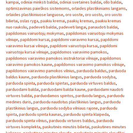
kampai
,
odiniai minksti baldai
,
odiniai svetaines baldai
,
ollo baldai
,
optimizavimas paieškos sistemoms
,
orlaides plastikiniams langams
,
orlaides plastikiniuose languose
,
oro uoste
,
oro uosto
,
oro uosto
bilietai
,
oslas ryga
,
paakiu kremai
,
paakių kremas
,
paakiu kremas
nuo rauksliu
,
padeveti baldai
,
padeveti langai
,
panaudoti baldai
,
papildomas vairuotojų mokymas
,
papildomas vairuotoju mokymas
vilniuje
,
papildomi kursai
,
papildomi vairavimo kursai
,
papildomi
vairavimo kursai vilniuje
,
papildomi vairuotoju kursai
,
papildomi
vairuotoju kursai vilniuje
,
papildomos vairavimo pamokos
,
papildomos vairavimo pamokos instruktoriai vilniuje
,
papildomos
vairavimo pamokos kaune
,
papildomos vairavimo pamokos vilniuje
,
papildomos vairavimo pamokos vilnius
,
parduoda baldus
,
parduoda
baldus kaune
,
parduoda plastikinius langus
,
parduoda sodyba
,
parduoda spinta
,
parduoda spintas
,
parduoda virtuves baldus
,
parduodami baldai
,
parduodami baldai kaune
,
parduodami naudoti
virtuves baldai
,
parduodamos spintos
,
parduodu langus
,
parduodu
medines duris
,
parduodu naudotus plastikinius langus
,
parduodu
plastikinius langus
,
parduodu sodyba vilniaus rajone
,
parduodu
spinta
,
parduodu spinta kaunas
,
parduodu spinta klaipeda
,
parduodu spinta vilnius
,
parduodu virtuves baldus
,
parduodu
virtuves komplekta
,
paskutinės minutės bilietai
,
paskutines minutes