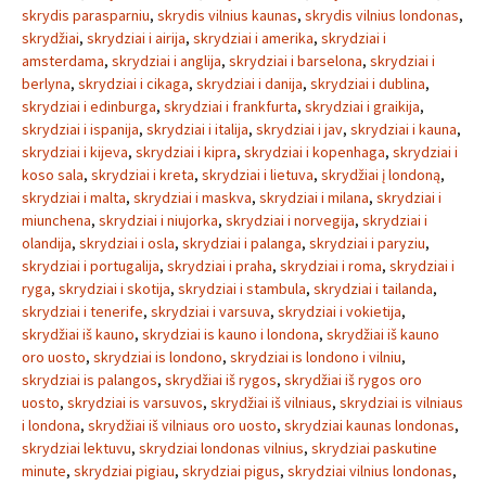
skrydis parasparniu
,
skrydis vilnius kaunas
,
skrydis vilnius londonas
,
skrydžiai
,
skrydziai i airija
,
skrydziai i amerika
,
skrydziai i
amsterdama
,
skrydziai i anglija
,
skrydziai i barselona
,
skrydziai i
berlyna
,
skrydziai i cikaga
,
skrydziai i danija
,
skrydziai i dublina
,
skrydziai i edinburga
,
skrydziai i frankfurta
,
skrydziai i graikija
,
skrydziai i ispanija
,
skrydziai i italija
,
skrydziai i jav
,
skrydziai i kauna
,
skrydziai i kijeva
,
skrydziai i kipra
,
skrydziai i kopenhaga
,
skrydziai i
koso sala
,
skrydziai i kreta
,
skrydziai i lietuva
,
skrydžiai į londoną
,
skrydziai i malta
,
skrydziai i maskva
,
skrydziai i milana
,
skrydziai i
miunchena
,
skrydziai i niujorka
,
skrydziai i norvegija
,
skrydziai i
olandija
,
skrydziai i osla
,
skrydziai i palanga
,
skrydziai i paryziu
,
skrydziai i portugalija
,
skrydziai i praha
,
skrydziai i roma
,
skrydziai i
ryga
,
skrydziai i skotija
,
skrydziai i stambula
,
skrydziai i tailanda
,
skrydziai i tenerife
,
skrydziai i varsuva
,
skrydziai i vokietija
,
skrydžiai iš kauno
,
skrydziai is kauno i londona
,
skrydžiai iš kauno
oro uosto
,
skrydziai is londono
,
skrydziai is londono i vilniu
,
skrydziai is palangos
,
skrydžiai iš rygos
,
skrydžiai iš rygos oro
uosto
,
skrydziai is varsuvos
,
skrydžiai iš vilniaus
,
skrydziai is vilniaus
i londona
,
skrydžiai iš vilniaus oro uosto
,
skrydziai kaunas londonas
,
skrydziai lektuvu
,
skrydziai londonas vilnius
,
skrydziai paskutine
minute
,
skrydziai pigiau
,
skrydziai pigus
,
skrydziai vilnius londonas
,