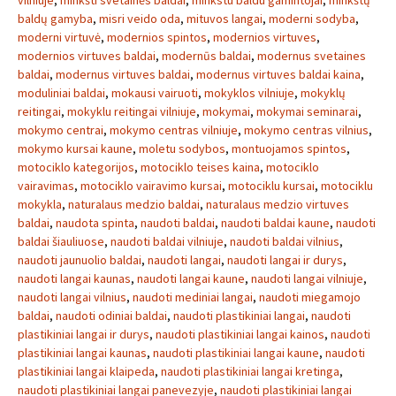
vilniuje
,
minkšti svetainės baldai
,
minkstu baldu gamintojai
,
minkštų
baldų gamyba
,
misri veido oda
,
mituvos langai
,
moderni sodyba
,
moderni virtuvė
,
modernios spintos
,
modernios virtuves
,
modernios virtuves baldai
,
modernūs baldai
,
modernus svetaines
baldai
,
modernus virtuves baldai
,
modernus virtuves baldai kaina
,
moduliniai baldai
,
mokausi vairuoti
,
mokyklos vilniuje
,
mokyklų
reitingai
,
mokyklu reitingai vilniuje
,
mokymai
,
mokymai seminarai
,
mokymo centrai
,
mokymo centras vilniuje
,
mokymo centras vilnius
,
mokymo kursai kaune
,
moletu sodybos
,
montuojamos spintos
,
motociklo kategorijos
,
motociklo teises kaina
,
motociklo
vairavimas
,
motociklo vairavimo kursai
,
motociklu kursai
,
motociklu
mokykla
,
naturalaus medzio baldai
,
naturalaus medzio virtuves
baldai
,
naudota spinta
,
naudoti baldai
,
naudoti baldai kaune
,
naudoti
baldai šiauliuose
,
naudoti baldai vilniuje
,
naudoti baldai vilnius
,
naudoti jaunuolio baldai
,
naudoti langai
,
naudoti langai ir durys
,
naudoti langai kaunas
,
naudoti langai kaune
,
naudoti langai vilniuje
,
naudoti langai vilnius
,
naudoti mediniai langai
,
naudoti miegamojo
baldai
,
naudoti odiniai baldai
,
naudoti plastikiniai langai
,
naudoti
plastikiniai langai ir durys
,
naudoti plastikiniai langai kainos
,
naudoti
plastikiniai langai kaunas
,
naudoti plastikiniai langai kaune
,
naudoti
plastikiniai langai klaipeda
,
naudoti plastikiniai langai kretinga
,
naudoti plastikiniai langai panevezyje
,
naudoti plastikiniai langai