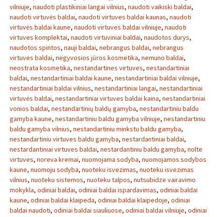
vilniuje
,
naudoti plastikiniai langai vilnius
,
naudoti vaikiski baldai
,
naudoti virtuvės baldai
,
naudoti virtuves baldai kaunas
,
naudoti
virtuvės baldai kaune
,
naudoti virtuves baldai vilniuje
,
naudoti
virtuves komplektai
,
naudoti virtuviniai baldai
,
naudotos durys
,
naudotos spintos
,
nauji baldai
,
nebrangus baldai
,
nebrangus
virtuves baldai
,
negyvosios jūros kosmetika
,
nemuno baldai
,
neostrata kosmetika
,
nestandartines virtuves
,
nestandartiniai
baldai
,
nestandartiniai baldai kaune
,
nestandartiniai baldai vilniuje
,
nestandartiniai baldai vilnius
,
nestandartiniai langai
,
nestandartiniai
virtuvės baldai
,
nestandartiniai virtuves baldai kaina
,
nestandartiniai
vonios baldai
,
nestandartinių baldų gamyba
,
nestandartiniu baldu
gamyba kaune
,
nestandartiniu baldu gamyba vilniuje
,
nestandartiniu
baldu gamyba vilnius
,
nestandartiniu minkstu baldu gamyba
,
nestandartiniu virtuves baldu gamyba
,
nestardantiniai baldai
,
nestardantiniai virtuves baldai
,
nestardantiniu baldu gamyba
,
nolte
virtuves
,
noreva kremai
,
nuomojama sodyba
,
nuomojamos sodybos
kaune
,
nuomoju sodyba
,
nuoteku isvezimas
,
nuoteku isvezimas
vilnius
,
nuoteku sistemos
,
nuoteku talpos
,
nutsubidze vairavimo
mokykla
,
odiniai baldai
,
odiniai baldai ispardavimas
,
odiniai baldai
kaune
,
odiniai baldai klaipeda
,
odiniai baldai klaipedoje
,
odiniai
baldai naudoti
,
odiniai baldai siauliuose
,
odiniai baldai vilniuje
,
odiniai