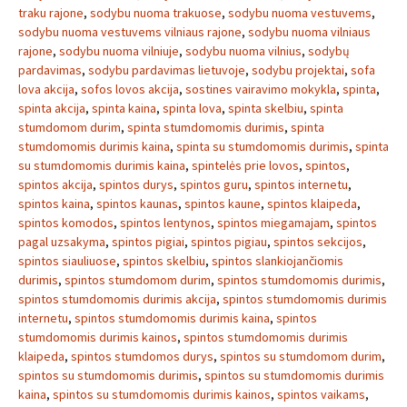
traku rajone
,
sodybu nuoma trakuose
,
sodybu nuoma vestuvems
,
sodybu nuoma vestuvems vilniaus rajone
,
sodybu nuoma vilniaus
rajone
,
sodybu nuoma vilniuje
,
sodybu nuoma vilnius
,
sodybų
pardavimas
,
sodybu pardavimas lietuvoje
,
sodybu projektai
,
sofa
lova akcija
,
sofos lovos akcija
,
sostines vairavimo mokykla
,
spinta
,
spinta akcija
,
spinta kaina
,
spinta lova
,
spinta skelbiu
,
spinta
stumdomom durim
,
spinta stumdomomis durimis
,
spinta
stumdomomis durimis kaina
,
spinta su stumdomomis durimis
,
spinta
su stumdomomis durimis kaina
,
spintelės prie lovos
,
spintos
,
spintos akcija
,
spintos durys
,
spintos guru
,
spintos internetu
,
spintos kaina
,
spintos kaunas
,
spintos kaune
,
spintos klaipeda
,
spintos komodos
,
spintos lentynos
,
spintos miegamajam
,
spintos
pagal uzsakyma
,
spintos pigiai
,
spintos pigiau
,
spintos sekcijos
,
spintos siauliuose
,
spintos skelbiu
,
spintos slankiojančiomis
durimis
,
spintos stumdomom durim
,
spintos stumdomomis durimis
,
spintos stumdomomis durimis akcija
,
spintos stumdomomis durimis
internetu
,
spintos stumdomomis durimis kaina
,
spintos
stumdomomis durimis kainos
,
spintos stumdomomis durimis
klaipeda
,
spintos stumdomos durys
,
spintos su stumdomom durim
,
spintos su stumdomomis durimis
,
spintos su stumdomomis durimis
kaina
,
spintos su stumdomomis durimis kainos
,
spintos vaikams
,