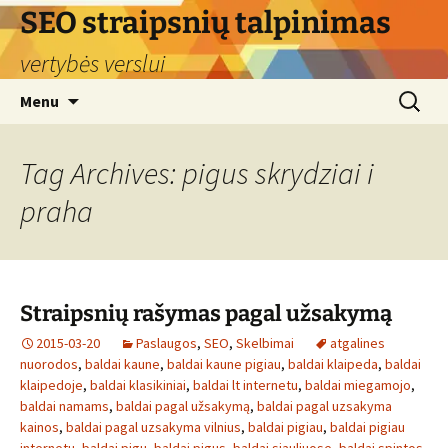
Skip
SEO straipsnių talpinimas
to
vertybės verslui
content
Search
Menu
for:
Tag Archives: pigus skrydziai i
praha
Straipsnių rašymas pagal užsakymą
2015-03-20
Paslaugos
,
SEO
,
Skelbimai
atgalines
nuorodos
,
baldai kaune
,
baldai kaune pigiau
,
baldai klaipeda
,
baldai
klaipedoje
,
baldai klasikiniai
,
baldai lt internetu
,
baldai miegamojo
,
baldai namams
,
baldai pagal užsakymą
,
baldai pagal uzsakyma
kainos
,
baldai pagal uzsakyma vilnius
,
baldai pigiau
,
baldai pigiau