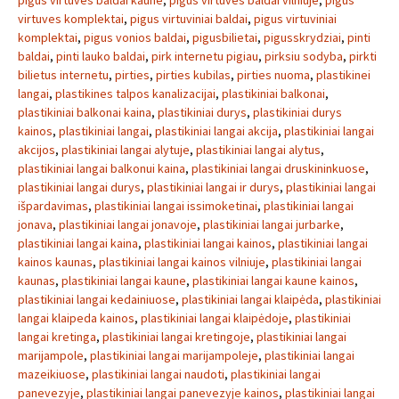
pigus virtuves baldai kaune
,
pigus virtuves baldai vilniuje
,
pigus
virtuves komplektai
,
pigus virtuviniai baldai
,
pigus virtuviniai
komplektai
,
pigus vonios baldai
,
pigusbilietai
,
pigusskrydziai
,
pinti
baldai
,
pinti lauko baldai
,
pirk internetu pigiau
,
pirksiu sodyba
,
pirkti
bilietus internetu
,
pirties
,
pirties kubilas
,
pirties nuoma
,
plastikinei
langai
,
plastikines talpos kanalizacijai
,
plastikiniai balkonai
,
plastikiniai balkonai kaina
,
plastikiniai durys
,
plastikiniai durys
kainos
,
plastikiniai langai
,
plastikiniai langai akcija
,
plastikiniai langai
akcijos
,
plastikiniai langai alytuje
,
plastikiniai langai alytus
,
plastikiniai langai balkonui kaina
,
plastikiniai langai druskininkuose
,
plastikiniai langai durys
,
plastikiniai langai ir durys
,
plastikiniai langai
išpardavimas
,
plastikiniai langai issimoketinai
,
plastikiniai langai
jonava
,
plastikiniai langai jonavoje
,
plastikiniai langai jurbarke
,
plastikiniai langai kaina
,
plastikiniai langai kainos
,
plastikiniai langai
kainos kaunas
,
plastikiniai langai kainos vilniuje
,
plastikiniai langai
kaunas
,
plastikiniai langai kaune
,
plastikiniai langai kaune kainos
,
plastikiniai langai kedainiuose
,
plastikiniai langai klaipėda
,
plastikiniai
langai klaipeda kainos
,
plastikiniai langai klaipėdoje
,
plastikiniai
langai kretinga
,
plastikiniai langai kretingoje
,
plastikiniai langai
marijampole
,
plastikiniai langai marijampoleje
,
plastikiniai langai
mazeikiuose
,
plastikiniai langai naudoti
,
plastikiniai langai
panevezyje
,
plastikiniai langai panevezyje kainos
,
plastikiniai langai