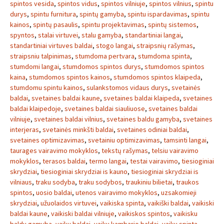
spintos vesida
,
spintos vidus
,
spintos vilniuje
,
spintos vilnius
,
spintu
durys
,
spintu furnitura
,
spintų gamyba
,
spintu ispardavimas
,
spintu
kainos
,
spintų pasaulis
,
spintu projektavimas
,
spintų sistemos
,
spyntos
,
stalai virtuvei
,
stalu gamyba
,
standartiniai langai
,
standartiniai virtuves baldai
,
stogo langai
,
straipsnių rašymas
,
straipsniu talpinimas
,
stumdoma pertvara
,
stumdoma spinta
,
stumdomi langai
,
stumdomos spintos durys
,
stumdomos spintos
kaina
,
stumdomos spintos kainos
,
stumdomos spintos klaipeda
,
stumdomu spintu kainos
,
sulankstomos vidaus durys
,
svetainės
baldai
,
svetaines baldai kaune
,
svetaines baldai klaipeda
,
svetaines
baldai klaipedoje
,
svetaines baldai siauliuose
,
svetaines baldai
vilniuje
,
svetaines baldai vilnius
,
svetaines baldu gamyba
,
svetaines
interjeras
,
svetainės minkšti baldai
,
svetaines odiniai baldai
,
svetaines optimizavimas
,
svetainiu optimizavimas
,
tamsinti langai
,
taurages vairavimo mokyklos
,
tekstų rašymas
,
telsiu vairavimo
mokyklos
,
terasos baldai
,
termo langai
,
testai vairavimo
,
tiesioginiai
skrydziai
,
tiesioginiai skrydziai is kauno
,
tiesioginiai skrydziai is
vilniaus
,
traku sodyba
,
traku sodybos
,
traukiniu bilietai
,
traukos
spintos
,
uosio baldai
,
utenos vairavimo mokyklos
,
uzsakomieji
skrydziai
,
užuolaidos virtuvei
,
vaikiska spinta
,
vaikiški baldai
,
vaikiski
baldai kaune
,
vaikiski baldai vilniuje
,
vaikiskos spintos
,
vaikisku