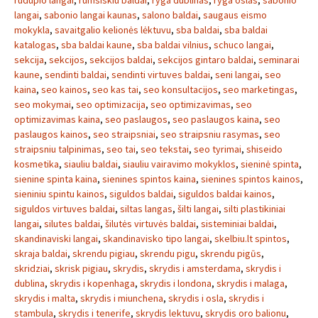
rudupio langai
,
rumsiskiu baldai
,
ryga dublinas
,
ryga oslas
,
sabonio
langai
,
sabonio langai kaunas
,
salono baldai
,
saugaus eismo
mokykla
,
savaitgalio kelionės lėktuvu
,
sba baldai
,
sba baldai
katalogas
,
sba baldai kaune
,
sba baldai vilnius
,
schuco langai
,
sekcija
,
sekcijos
,
sekcijos baldai
,
sekcijos gintaro baldai
,
seminarai
kaune
,
sendinti baldai
,
sendinti virtuves baldai
,
seni langai
,
seo
kaina
,
seo kainos
,
seo kas tai
,
seo konsultacijos
,
seo marketingas
,
seo mokymai
,
seo optimizacija
,
seo optimizavimas
,
seo
optimizavimas kaina
,
seo paslaugos
,
seo paslaugos kaina
,
seo
paslaugos kainos
,
seo straipsniai
,
seo straipsniu rasymas
,
seo
straipsniu talpinimas
,
seo tai
,
seo tekstai
,
seo tyrimai
,
shiseido
kosmetika
,
siauliu baldai
,
siauliu vairavimo mokyklos
,
sieninė spinta
,
sienine spinta kaina
,
sienines spintos kaina
,
sienines spintos kainos
,
sieniniu spintu kainos
,
siguldos baldai
,
siguldos baldai kainos
,
siguldos virtuves baldai
,
siltas langas
,
šilti langai
,
silti plastikiniai
langai
,
silutes baldai
,
šilutės virtuvės baldai
,
sisteminiai baldai
,
skandinaviski langai
,
skandinavisko tipo langai
,
skelbiu.lt spintos
,
skraja baldai
,
skrendu pigiau
,
skrendu pigu
,
skrendu pigūs
,
skridziai
,
skrisk pigiau
,
skrydis
,
skrydis i amsterdama
,
skrydis i
dublina
,
skrydis i kopenhaga
,
skrydis i londona
,
skrydis i malaga
,
skrydis i malta
,
skrydis i miunchena
,
skrydis i osla
,
skrydis i
stambula
,
skrydis i tenerife
,
skrydis lektuvu
,
skrydis oro balionu
,