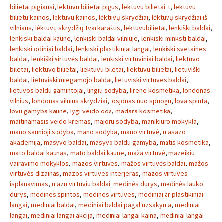
bilietai pigiausi
,
lektuvu bilietai pigus
,
lektuvu bilietai.lt
,
lektuvu
bilietu kainos
,
lektuvu kainos
,
lėktuvų skrydžiai
,
lėktuvų skrydžiai iš
vilniaus
,
lėktuvų skrydžių tvarkaraštis
,
lektuvubilietai
,
lenkiški baldai
,
lenkiski baldai kaune
,
lenkiski baldai vilniuje
,
lenkiski minksti baldai
,
lenkiski odiniai baldai
,
lenkiski plastikiniai langai
,
lenkiski svetaines
baldai
,
lenkiški virtuvės baldai
,
lenkiski virtuviniai baldai
,
liektuvo
biletai
,
liektuvo bilietai
,
liektuvu biletai
,
liektuvu bilietai
,
lietuviški
baldai
,
lietuviski miegamojo baldai
,
lietuviski virtuves baldai
,
lietuvos baldu gamintojai
,
lingiu sodyba
,
lirene kosmetika
,
londonas
vilnius
,
londonas vilnius skrydziai
,
losjonas nuo spuogu
,
lova spinta
,
lovu gamyba kaune
,
lygi veido oda
,
madara kosmetika
,
maitinamasis veido kremas
,
majoru sodyba
,
manikiuro mokykla
,
mano saunioji sodyba
,
mano sodyba
,
mano virtuvė
,
masazo
akademija
,
masyvo baldai
,
masyvo baldu gamyba
,
matis kosmetika
,
mato baldai kaunas
,
mato baldai kaune
,
maža virtuvė
,
mazeikiu
vairavimo mokyklos
,
mazos virtuves
,
mažos virtuvės baldai
,
mažos
virtuvės dizainas
,
mazos virtuves interjeras
,
mazos virtuves
isplanavimas
,
mazu virtuviu baldai
,
medinės durys
,
medinės lauko
durys
,
medines spintos
,
medines virtuves
,
mediniai ar plastikiniai
langai
,
mediniai baldai
,
mediniai baldai pagal uzsakyma
,
mediniai
langai
,
mediniai langai akcija
,
mediniai langai kaina
,
mediniai langai