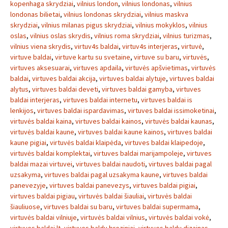
kopenhaga skrydziai
,
vilnius london
,
vilnius londonas
,
vilnius
londonas bilietai
,
vilnius londonas skrydziai
,
vilnius maskva
skrydziai
,
vilnius milanas pigus skrydziai
,
vilnius mokyklos
,
vilnius
oslas
,
vilnius oslas skrydis
,
vilnius roma skrydziai
,
vilnius turizmas
,
vilnius viena skrydis
,
virtuv4s baldai
,
virtuv4s interjeras
,
virtuvė
,
virtuve baldai
,
virtuve kartu su svetaine
,
virtuve su baru
,
virtuvės
,
virtuves aksesuarai
,
virtuves apdaila
,
virtuvės apšvietimas
,
virtuvės
baldai
,
virtuves baldai akcija
,
virtuves baldai alytuje
,
virtuves baldai
alytus
,
virtuves baldai deveti
,
virtuves baldai gamyba
,
virtuves
baldai interjeras
,
virtuves baldai internetu
,
virtuves baldai is
lenkijos
,
virtuves baldai ispardavimas
,
virtuves baldai issimoketinai
,
virtuvės baldai kaina
,
virtuves baldai kainos
,
virtuvės baldai kaunas
,
virtuvės baldai kaune
,
virtuves baldai kaune kainos
,
virtuves baldai
kaune pigiai
,
virtuvės baldai klaipėda
,
virtuves baldai klaipedoje
,
virtuvės baldai komplektai
,
virtuves baldai marijampoleje
,
virtuves
baldai mazai virtuvei
,
virtuves baldai naudoti
,
virtuves baldai pagal
uzsakyma
,
virtuves baldai pagal uzsakyma kaune
,
virtuves baldai
panevezyje
,
virtuves baldai panevezys
,
virtuves baldai pigiai
,
virtuves baldai pigiau
,
virtuvės baldai šiauliai
,
virtuvės baldai
šiauliuose
,
virtuves baldai su baru
,
virtuves baldai supermama
,
virtuvės baldai vilniuje
,
virtuvės baldai vilnius
,
virtuvės baldai vokė
,