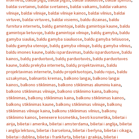
internetu
,
baldai pigu
,
baldai pigus
,
baldai siauliuose
,
baldai spintos
,
baldai svetainei
,
baldai svetaines
,
baldai vaikams
,
baldai vaikams
vilniuje
,
baldai vilniuje
,
baldai vilniuje kainos
,
baldai vilnius
,
baldai
virtuvei
,
baldai virtuves
,
baldai visiems
,
baldu dizainas
,
baldu
furnitura internetu
,
baldų gamintojai
,
baldu gamintojai kaune
,
baldu
gamintojai lietuvoje
,
baldu gamintojai vilniuje
,
baldų gamyba
,
baldu
gamyba siauliai
,
baldu gamyba siauliuose
,
baldu gamyba telsiuose
,
baldu gamyba utenoje
,
baldų gamyba vilniuje
,
baldų gamyba vilnius
,
baldu imones kaune
,
baldu ispardavimas
,
baldu isparduotuve
,
baldu
kainos
,
baldų parduotuvė
,
baldų parduotuvės
,
baldu parduotuves
kaune
,
baldu prekyba internetu
,
baldų projektavimas
,
baldu
projektavimas internete
,
baldu projektuotojas
,
baldu rojus
,
baldu
uzsakymas
,
balinantis kremas
,
balkono langai
,
balkono langai
kainos
,
balkono stiklinimas
,
balkono stiklinimas aliuminiu kaina
,
balkono stiklinimas vilniuje
,
balkono stiklinimo kaina
,
balkonų
stiklinimas
,
balkonų stiklinimas kaina
,
balkonu stiklinimas kainos
,
balkonų stiklinimas kaune
,
balkonų stiklinimas vilniuje
,
balkonų
stiklinimas vilniuje kaina
,
balkonu stiklinimas vilnius
,
balkonų
stiklinimo kainos
,
benexere kosmetika
,
beoti kosmetika
,
bilietai i
airija
,
bilietai i amerika
,
bilietai i amsterdama
,
bilietai i anglija
,
bilietai
i anglija lektuvu
,
bilietai i barselona
,
bilietai i berlyna
,
bilietai i cikaga
,
bilietai i dublina
,
bilietai i frankfurta
,
bilietai i graikija
,
bilietai i