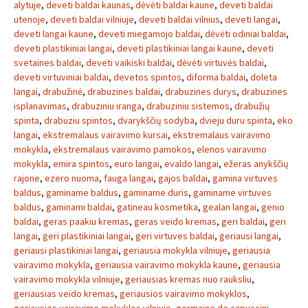
alytuje
,
deveti baldai kaunas
,
dėvėti baldai kaune
,
deveti baldai
utenoje
,
deveti baldai vilniuje
,
deveti baldai vilnius
,
deveti langai
,
deveti langai kaune
,
deveti miegamojo baldai
,
dėvėti odiniai baldai
,
deveti plastikiniai langai
,
deveti plastikiniai langai kaune
,
deveti
svetaines baldai
,
deveti vaikiski baldai
,
dėvėti virtuvės baldai
,
deveti virtuviniai baldai
,
devetos spintos
,
diforma baldai
,
doleta
langai
,
drabužinė
,
drabuzines baldai
,
drabuzines durys
,
drabuzines
isplanavimas
,
drabuziniu iranga
,
drabuziniu sistemos
,
drabužių
spinta
,
drabuziu spintos
,
dvarykščių sodyba
,
dvieju duru spinta
,
eko
langai
,
ekstremalaus vairavimo kursai
,
ekstremalaus vairavimo
mokykla
,
ekstremalaus vairavimo pamokos
,
elenos vairavimo
mokykla
,
emira spintos
,
euro langai
,
evaldo langai
,
ežeras anykščių
rajone
,
ezero nuoma
,
fauga langai
,
gajos baldai
,
gamina virtuves
baldus
,
gaminame baldus
,
gaminame duris
,
gaminame virtuves
baldus
,
gaminami baldai
,
gatineau kosmetika
,
gealan langai
,
genio
baldai
,
geras paakiu kremas
,
geras veido kremas
,
geri baldai
,
geri
langai
,
geri plastikiniai langai
,
geri virtuves baldai
,
geriausi langai
,
geriausi plastikiniai langai
,
geriausia mokykla vilniuje
,
geriausia
vairavimo mokykla
,
geriausia vairavimo mokykla kaune
,
geriausia
vairavimo mokykla vilniuje
,
geriausias kremas nuo rauksliu
,
geriausias veido kremas
,
geriausios vairavimo mokyklos
,