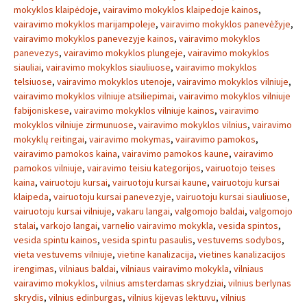
mokyklos klaipėdoje
,
vairavimo mokyklos klaipedoje kainos
,
vairavimo mokyklos marijampoleje
,
vairavimo mokyklos panevėžyje
,
vairavimo mokyklos panevezyje kainos
,
vairavimo mokyklos
panevezys
,
vairavimo mokyklos plungeje
,
vairavimo mokyklos
siauliai
,
vairavimo mokyklos siauliuose
,
vairavimo mokyklos
telsiuose
,
vairavimo mokyklos utenoje
,
vairavimo mokyklos vilniuje
,
vairavimo mokyklos vilniuje atsiliepimai
,
vairavimo mokyklos vilniuje
fabijoniskese
,
vairavimo mokyklos vilniuje kainos
,
vairavimo
mokyklos vilniuje zirmunuose
,
vairavimo mokyklos vilnius
,
vairavimo
mokyklų reitingai
,
vairavimo mokymas
,
vairavimo pamokos
,
vairavimo pamokos kaina
,
vairavimo pamokos kaune
,
vairavimo
pamokos vilniuje
,
vairavimo teisiu kategorijos
,
vairuotojo teises
kaina
,
vairuotoju kursai
,
vairuotoju kursai kaune
,
vairuotoju kursai
klaipeda
,
vairuotoju kursai panevezyje
,
vairuotoju kursai siauliuose
,
vairuotoju kursai vilniuje
,
vakaru langai
,
valgomojo baldai
,
valgomojo
stalai
,
varkojo langai
,
varnelio vairavimo mokykla
,
vesida spintos
,
vesida spintu kainos
,
vesida spintu pasaulis
,
vestuvems sodybos
,
vieta vestuvems vilniuje
,
vietine kanalizacija
,
vietines kanalizacijos
irengimas
,
vilniaus baldai
,
vilniaus vairavimo mokykla
,
vilniaus
vairavimo mokyklos
,
vilnius amsterdamas skrydziai
,
vilnius berlynas
skrydis
,
vilnius edinburgas
,
vilnius kijevas lektuvu
,
vilnius