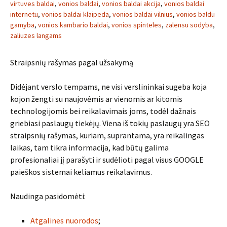
virtuves baldai
,
vonios baldai
,
vonios baldai akcija
,
vonios baldai
internetu
,
vonios baldai klaipeda
,
vonios baldai vilnius
,
vonios baldu
gamyba
,
vonios kambario baldai
,
vonios spinteles
,
zalensu sodyba
,
zaliuzes langams
Straipsnių rašymas pagal užsakymą
Didėjant verslo tempams, ne visi verslininkai sugeba koja
kojon žengti su naujovėmis ar vienomis ar kitomis
technologijomis bei reikalavimais joms, todėl dažnais
griebiasi paslaugų tiekėjų. Viena iš tokių paslaugų yra SEO
straipsnių rašymas, kuriam, suprantama, yra reikalingas
laikas, tam tikra informacija, kad būtų galima
profesionaliai jį parašyti ir sudėlioti pagal visus GOOGLE
paieškos sistemai keliamus reikalavimus.
Naudinga pasidomėti:
Atgalines nuorodos
;