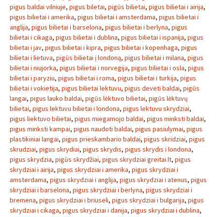
pigus baldai vilniuje
,
pigus biletai
,
pigūs bilietai
,
pigus bilietai i airija
,
pigus bilietai i amerika
,
pigus bilietai i amsterdama
,
pigus bilietai i
anglija
,
pigus bilietai i barselona
,
pigus bilietai i berlyna
,
pigus
bilietai i cikaga
,
pigus bilietai i dublina
,
pigus bilietai i ispanija
,
pigus
bilietai i jav
,
pigus bilietai i kipra
,
pigus bilietai i kopenhaga
,
pigus
bilietai i lietuva
,
pigūs bilietai į londoną
,
pigus bilietai i milana
,
pigus
bilietai i niujorka
,
pigus bilietai i norvegija
,
pigus bilietai i osla
,
pigus
bilietai i paryziu
,
pigus bilietai i roma
,
pigus bilietai i turkija
,
pigus
bilietai i vokietija
,
pigus bilietai lektuvu
,
pigus deveti baldai
,
pigūs
langai
,
pigus lauko baldai
,
pigūs lėktuvo bilietai
,
pigūs lėktuvų
bilietai
,
pigus lektuvu bilietai i londona
,
pigus lektuvu skrydziai
,
pigus liektuvo bilietai
,
pigus miegamojo baldai
,
pigus minksti baldai
,
pigus minksti kampai
,
pigus naudoti baldai
,
pigus pasiulymai
,
pigus
plastikiniai langai
,
pigus prieskambario baldai
,
pigus skridziai
,
pigus
skrudziai
,
pigus skrydiai
,
pigus skrydis
,
pigus skrydis i londona
,
pigus skrydzia
,
pigūs skrydžiai
,
pigus skrydziai greitai.lt
,
pigus
skrydziai i airija
,
pigus skrydziai i amerika
,
pigus skrydziai i
amsterdama
,
pigus skrydziai i anglija
,
pigus skrydziai i atenus
,
pigus
skrydziai i barselona
,
pigus skrydziai i berlyna
,
pigus skrydziai i
bremena
,
pigus skrydziai i briuseli
,
pigus skrydziai i bulgarija
,
pigus
skrydziai i cikaga
,
pigus skrydziai i danija
,
pigus skrydziai i dublina
,