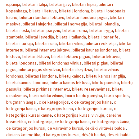
ispanija
,
bilietai i italija
,
bilietai į jav
,
bilietai i kipra
,
bilietai i
kopenhaga
,
bilietai i lietuva
,
bilietai į londoną
,
bilietai i londona is
kauno
,
bilietai i londona lektuvu
,
bilietai i londona pigus
,
bilietai i
maskva
,
bilietai i niujorka
,
bilietai i norvegija
,
bilietai i olandija
,
bilietai i osla
,
bilietai i paryziu
,
bilietai i roma
,
bilietai i ryga
,
bilietai i
stambula
,
bilietai i svedija
,
bilietai i tailanda
,
bilietai i tenerife
,
bilietai i turkija
,
bilietai i usa
,
bilietai i vilniu
,
bilietai i vokietija
,
bilietai
internetu
,
bilietai internetu lektuvu
,
bilietai kaunas londonas
,
bilietai
lektuvo
,
bilietai lėktuvu
,
bilietai lektuvu pigiau
,
bilietai lektuvui
,
bilietai londonas
,
bilietai londonas vilnius
,
bilietai pigiau
,
bilietai
pigus
,
bilietai pigus skrydziai
,
bilietai skrydziai
,
bilietai vilnius
londonas
,
bilietas i londona
,
bilietų kainos
,
bilietu kainos i anglija
,
bilietu kainos i londona
,
bilietu kainos lektuvu
,
bilietu paieska
,
bilietų
pasaulis
,
bilietu pirkimas internetu
,
bilietu rezervavimas
,
bilietu
uzsakymas
,
biuro baldai vilnius
,
biuro baldu gamyba
,
biuro spintos
,
brugmann langai
,
c ce kategorijos
,
c ce kategorijos kaina
,
c
kategorija kaina
,
c kategorijos kaina
,
c kategorijos kursai
,
c
kategorijos kursai kaune
,
c kategorijos kursai vilniuje
,
careline
kosmetika
,
ce kategorija
,
ce kategorija kaina
,
ce kategorijos kaina
,
ce kategorijos kursai
,
ce vairavimo kursai
,
čekiški virtuvės baldai
,
clinians kosmetika
,
d kategorijos kursai
,
dėvėti baldai
,
deveti baldai