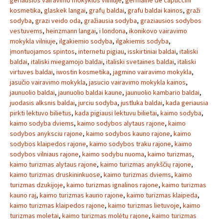
geriausios vairavimo mokyklos vilniuje
,
germaine de capuccini
kosmetika
,
glaskek langai
,
grafų baldai
,
grafu baldai kainos
,
graži
sodyba
,
grazi veido oda
,
gražiausia sodyba
,
graziausios sodybos
vestuvems
,
heinzmann langai
,
i londona
,
ikonikovo vairavimo
mokykla vilniuje
,
ilgakiemio sodyba
,
ilgakiemis sodyba
,
įmontuojamos spintos
,
internetu pigiau
,
isskirtiniai baldai
,
italiski
baldai
,
italiski miegamojo baldai
,
italiski svetaines baldai
,
italiski
virtuves baldai
,
iwostin kosmetika
,
jagmino vairavimo mokykla
,
jasučio vairavimo mokykla
,
jasucio vairavimo mokykla kainos
,
jaunuolio baldai
,
jaunuolio baldai kaune
,
jaunuolio kambario baldai
,
juodasis alksnis baldai
,
jurciu sodyba
,
justluka baldai
,
kada geriausia
pirkti lektuvo bilietus
,
kada pigiausi lektuvu bilietai
,
kaimo sodyba
,
kaimo sodyba dviems
,
kaimo sodybos alytaus rajone
,
kaimo
sodybos anyksciu rajone
,
kaimo sodybos kauno rajone
,
kaimo
sodybos klaipedos rajone
,
kaimo sodybos traku rajone
,
kaimo
sodybos vilniaus rajone
,
kaimo sodybu nuoma
,
kaimo turizmas
,
kaimo turizmas alytaus rajone
,
kaimo turizmas anykščių rajone
,
kaimo turizmas druskininkuose
,
kaimo turizmas dviems
,
kaimo
turizmas dzukijoje
,
kaimo turizmas ignalinos rajone
,
kaimo turizmas
kauno raj
,
kaimo turizmas kauno rajone
,
kaimo turizmas klaipeda
,
kaimo turizmas klaipedos rajone
,
kaimo turizmas lietuvoje
,
kaimo
turizmas moletai
,
kaimo turizmas molėtų rajone
,
kaimo turizmas