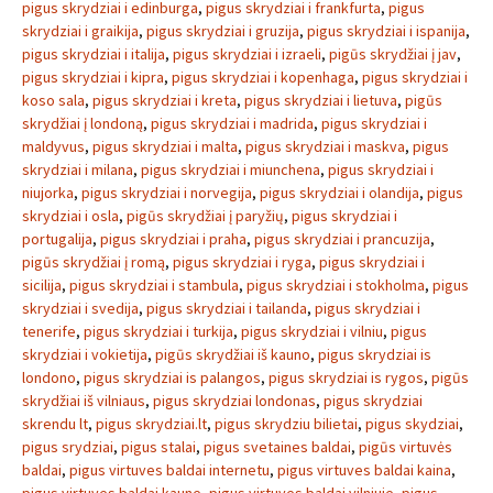
pigus skrydziai i edinburga
,
pigus skrydziai i frankfurta
,
pigus
skrydziai i graikija
,
pigus skrydziai i gruzija
,
pigus skrydziai i ispanija
,
pigus skrydziai i italija
,
pigus skrydziai i izraeli
,
pigūs skrydžiai į jav
,
pigus skrydziai i kipra
,
pigus skrydziai i kopenhaga
,
pigus skrydziai i
koso sala
,
pigus skrydziai i kreta
,
pigus skrydziai i lietuva
,
pigūs
skrydžiai į londoną
,
pigus skrydziai i madrida
,
pigus skrydziai i
maldyvus
,
pigus skrydziai i malta
,
pigus skrydziai i maskva
,
pigus
skrydziai i milana
,
pigus skrydziai i miunchena
,
pigus skrydziai i
niujorka
,
pigus skrydziai i norvegija
,
pigus skrydziai i olandija
,
pigus
skrydziai i osla
,
pigūs skrydžiai į paryžių
,
pigus skrydziai i
portugalija
,
pigus skrydziai i praha
,
pigus skrydziai i prancuzija
,
pigūs skrydžiai į romą
,
pigus skrydziai i ryga
,
pigus skrydziai i
sicilija
,
pigus skrydziai i stambula
,
pigus skrydziai i stokholma
,
pigus
skrydziai i svedija
,
pigus skrydziai i tailanda
,
pigus skrydziai i
tenerife
,
pigus skrydziai i turkija
,
pigus skrydziai i vilniu
,
pigus
skrydziai i vokietija
,
pigūs skrydžiai iš kauno
,
pigus skrydziai is
londono
,
pigus skrydziai is palangos
,
pigus skrydziai is rygos
,
pigūs
skrydžiai iš vilniaus
,
pigus skrydziai londonas
,
pigus skrydziai
skrendu lt
,
pigus skrydziai.lt
,
pigus skrydziu bilietai
,
pigus skydziai
,
pigus srydziai
,
pigus stalai
,
pigus svetaines baldai
,
pigūs virtuvės
baldai
,
pigus virtuves baldai internetu
,
pigus virtuves baldai kaina
,