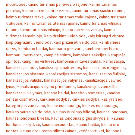
moletuose
,
kaimo turizmas panevezio rajone
,
kaimo turizmas
plateliai
,
kaimo turizmas prie ezero
,
kaimo turizmas siauliu rajone
,
kaimo turizmas trakai
,
kaimo turizmas traku rajone
,
kaimo turizmas
trakuose
,
kaimo turizmas utenos rajone
,
kaimo turizmas vilniaus
rajone
,
kaimo turizmas vilniuje
,
kaimo turizmas vilnius
,
kaimo
turizmas žemaitijoje
,
kaip drekinti veido oda
,
kaip isirengti virtuve
,
kaip pagrazinti veido oda
,
kaip priziureti veido oda
,
kambarines
durys
,
kambario baldai
,
kambario pertvara
,
kambario pertvaros
,
kambariu pertvaros
,
kampinė spinta
,
kampines sekcijos
,
kampinės
spintos
,
kampines virtuves
,
kampiniai virtuves baldai
,
kanalizacija
,
kanalizacija sode
,
kanalizacijos bakterijos
,
kanalizacijos irengimas
,
kanalizacijos sistema
,
kanalizacijos sistemos
,
kanalizacijos šuliniai
,
kanalizacijos valiklis
,
kanalizacijos valymas
,
kanalizacijos valymo
lynas
,
kanalizacijos valymo priemones
,
kanalizacijos vamzdžiai
,
kanalizaciju valymas
,
kanapa baldai
,
kanebo kosmetika
,
kanebo
sensai kosmetika
,
karklenu sodyba
,
karkles sodyba
,
kas yra seo
,
kategorijos vairavimo
,
kauke nuo spuogu
,
kaukes nuo spuogu
,
kaukes sausai veido odai
,
kaunas dublinas bilietai
,
kaunas londonas
,
kaunas londonas bilietai
,
kaunas londonas pigus skrydziai
,
kaunas
londonas skrydziai
,
kauno aerouostas
,
kauno baldai
,
kauno oro
uostas
,
kauno oro uostas bilietu kainos
,
kėdės virtuvei
,
kelione i