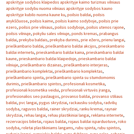
apskrityje sodybos klaipedos apskrityje kaimo turizmas vilniaus
apskrityje sodybu nuoma vilniaus apskrityje sodybos kauno
apskrityje kubilo nuoma kaune ku
,
poilsio baldai
,
poilsis
anykščiuose
,
poilsis kaime
,
poilsis kaimo sodyboje
,
poilsis prie
ezero
,
poilsis prie vilniaus
,
poilsis sodyboje
,
poilsis utenos rajone
,
poilsis vilniuje
,
pokyliu sales vilniuje
,
ponds kremas
,
prabangus
baldai
,
prekyba baldais
,
prekyba durimis
,
prie ežero
,
prienu langai
,
prieškambario baldai
,
prieškambario baldai akcijos
,
prieskambario
baldai internetu
,
prieskambario baldai kaina
,
prieskambario baldai
kaune
,
prieskambario baldai klaipedoje
,
prieskambario baldai
vilniuje
,
prieškambario dizainas
,
prieškambario interjeras
,
prieškambario komplektai
,
prieškambario komplektas
,
prieškambario spinta
,
prieškambario spinta su stumdomomis
durimis
,
prieškambario spintos
,
profesionali kosmetika
,
profesionali kosmetika veidui
,
profesionali virtuvės įranga
,
profesionalios seo paslaugos
,
provanso baldai
,
provanso stiliaus
baldai
,
pvc langai
,
pygus skrydziai
,
rackausku sodyba
,
radvilių
sodyba
,
raguvos baldai
,
rainer skrydziai
,
ranku kremai
,
raynair
skrydziai
,
rehau langai
,
rehau plastikiniai langai
,
reklama internete
,
rezervacijos bilietai
,
rojaus baldai
,
rojaus baldai isparduotuve
,
roko
sodyba
,
roletai plastikiniams langams
,
rubu spinta
,
rubu spintos
,