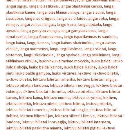
mediniai
,
langai naudoti
,
langai panevezys
,
langai pasyviam namui
,
langai pigiau
,
langai plastikiniai
,
langai plastikiniai kainos
,
langai
plastikiniai kaune
,
langai plastikiniai vilniuje
,
langai siauliai
,
langai
siauliuose
,
langai su drugeliu
,
langai su orlaide
,
langai veka
,
langai
vilniuje
,
langai vilnius
,
langas
,
lango kaina
,
langu apdaila
,
langu
apvadai
,
langų gamyba vilniuje
,
langu gamyba vilnius
,
langu
ismatavimai
,
langų išpardavimas
,
langu ispardavimas is sandelio
,
langu kaina
,
langų kainos
,
langu kainos skaiciuokle
,
langu kainos
vilniuje
,
langu matmenys
,
langu reguliavimas
,
langu roletai
,
langų
sistemos
,
langu skaiciuokle
,
langu spalvos
,
langų stiklinimas
,
langu
stiklinimas vilniuje
,
laukininku vairavimo mokykla
,
lauko baldai
,
lauko
baldai akcija
,
lauko baldai kainos
,
lauko baldai kaune
,
lauko baldai
pinti
,
lauko baldu gamyba
,
lauko virtuves
,
lektuvo
,
lektuvo biletai
,
lėktuvo bilietai
,
lektuvo bilietai i amerika
,
lektuvo bilietai i anglija
,
lektuvo bilietai i londona
,
lektuvo bilietai i norvegija
,
lektuvo bilietai i
vokietija
,
lėktuvo bilietai internetu
,
lektuvo bilietas
,
lėktuvo bilietu
kainos
,
lektuvo kaina
,
lektuvo nuoma
,
lektuvo skrydziai
,
lektuvu
,
lektuvu bileitai
,
lektuvu biletai
,
lektuvu bilieta
,
lėktuvų bilietai
,
lektuvu bilietai i amerika
,
lektuvu bilietai i anglija
,
lektuvu bilietai i
dublina
,
lektuvu bilietai i jav
,
lektuvu bilietai i lietuva
,
lektuvu bilietai i
londona
,
lektuvu bilietai i norvegija
,
lėktuvų bilietai internetu
,
lektuvu bilietai paskutine minute
,
lektuvu bilietai pigiau
,
lektuvu