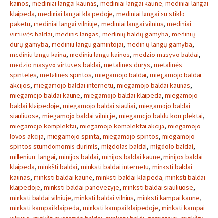
kainos
,
mediniai langai kaunas
,
mediniai langai kaune
,
mediniai langai
klaipeda
,
mediniai langai klaipedoje
,
mediniai langai su stiklo
paketu
,
mediniai langai vilniuje
,
mediniai langai vilnius
,
mediniai
virtuvės baldai
,
medinis langas
,
medinių baldų gamyba
,
medinių
durų gamyba
,
mediniu langu gamintojai
,
medinių langų gamyba
,
mediniu langu kaina
,
mediniu langu kainos
,
medzio masyvo baldai
,
medzio masyvo virtuves baldai
,
metalines durys
,
metalinės
spintelės
,
metalinės spintos
,
miegamojo baldai
,
miegamojo baldai
akcijos
,
miegamojo baldai internetu
,
miegamojo baldai kaunas
,
miegamojo baldai kaune
,
miegamojo baldai klaipeda
,
miegamojo
baldai klaipedoje
,
miegamojo baldai siauliai
,
miegamojo baldai
siauliuose
,
miegamojo baldai vilniuje
,
miegamojo baldu komplektai
,
miegamojo komplektai
,
miegamojo komplektai akcija
,
miegamojo
lovos akcija
,
miegamojo spinta
,
miegamojo spintos
,
miegamojo
spintos stumdomomis durimis
,
migdolas baldai
,
migdolo baldai
,
millenium langai
,
minijos baldai
,
minijos baldai kaune
,
minijos baldai
klaipeda
,
minkšti baldai
,
minksti baldai internetu
,
minksti baldai
kaunas
,
minksti baldai kaune
,
minksti baldai klaipeda
,
minksti baldai
klaipedoje
,
minksti baldai panevezyje
,
minksti baldai siauliuose
,
minksti baldai vilniuje
,
minksti baldai vilnius
,
minksti kampai kaune
,
minksti kampai klaipeda
,
minksti kampai klaipedoje
,
minksti kampai