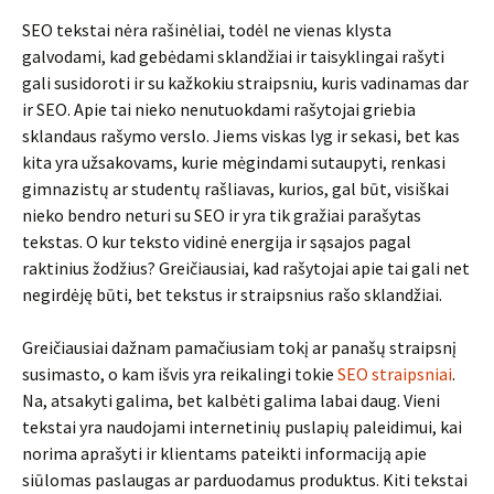
SEO tekstai nėra rašinėliai, todėl ne vienas klysta
galvodami, kad gebėdami sklandžiai ir taisyklingai rašyti
gali susidoroti ir su kažkokiu straipsniu, kuris vadinamas dar
ir SEO. Apie tai nieko nenutuokdami rašytojai griebia
sklandaus rašymo verslo. Jiems viskas lyg ir sekasi, bet kas
kita yra užsakovams, kurie mėgindami sutaupyti, renkasi
gimnazistų ar studentų rašliavas, kurios, gal būt, visiškai
nieko bendro neturi su SEO ir yra tik gražiai parašytas
tekstas. O kur teksto vidinė energija ir sąsajos pagal
raktinius žodžius? Greičiausiai, kad rašytojai apie tai gali net
negirdėję būti, bet tekstus ir straipsnius rašo sklandžiai.
Greičiausiai dažnam pamačiusiam tokį ar panašų straipsnį
susimasto, o kam išvis yra reikalingi tokie
SEO straipsniai
.
Na, atsakyti galima, bet kalbėti galima labai daug. Vieni
tekstai yra naudojami internetinių puslapių paleidimui, kai
norima aprašyti ir klientams pateikti informaciją apie
siūlomas paslaugas ar parduodamus produktus. Kiti tekstai