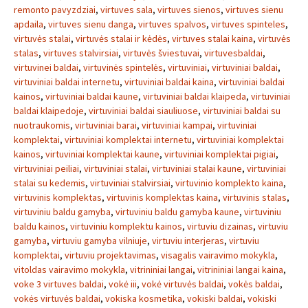
remonto pavyzdziai
,
virtuves sala
,
virtuves sienos
,
virtuves sienu
apdaila
,
virtuves sienu danga
,
virtuves spalvos
,
virtuves spinteles
,
virtuvės stalai
,
virtuvės stalai ir kėdės
,
virtuves stalai kaina
,
virtuvės
stalas
,
virtuves stalvirsiai
,
virtuvės šviestuvai
,
virtuvesbaldai
,
virtuvinei baldai
,
virtuvinės spintelės
,
virtuviniai
,
virtuviniai baldai
,
virtuviniai baldai internetu
,
virtuviniai baldai kaina
,
virtuviniai baldai
kainos
,
virtuviniai baldai kaune
,
virtuviniai baldai klaipeda
,
virtuviniai
baldai klaipedoje
,
virtuviniai baldai siauliuose
,
virtuviniai baldai su
nuotraukomis
,
virtuviniai barai
,
virtuviniai kampai
,
virtuviniai
komplektai
,
virtuviniai komplektai internetu
,
virtuviniai komplektai
kainos
,
virtuviniai komplektai kaune
,
virtuviniai komplektai pigiai
,
virtuviniai peiliai
,
virtuviniai stalai
,
virtuviniai stalai kaune
,
virtuviniai
stalai su kedemis
,
virtuviniai stalvirsiai
,
virtuvinio komplekto kaina
,
virtuvinis komplektas
,
virtuvinis komplektas kaina
,
virtuvinis stalas
,
virtuviniu baldu gamyba
,
virtuviniu baldu gamyba kaune
,
virtuviniu
baldu kainos
,
virtuviniu komplektu kainos
,
virtuviu dizainas
,
virtuviu
gamyba
,
virtuviu gamyba vilniuje
,
virtuviu interjeras
,
virtuviu
komplektai
,
virtuviu projektavimas
,
visagalis vairavimo mokykla
,
vitoldas vairavimo mokykla
,
vitrininiai langai
,
vitrininiai langai kaina
,
voke 3 virtuves baldai
,
vokė iii
,
vokė virtuvės baldai
,
vokės baldai
,
vokės virtuvės baldai
,
vokiska kosmetika
,
vokiski baldai
,
vokiski