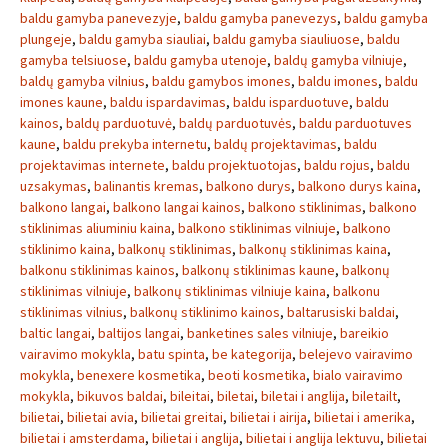
baldu gamyba panevezyje
,
baldu gamyba panevezys
,
baldu gamyba
plungeje
,
baldu gamyba siauliai
,
baldu gamyba siauliuose
,
baldu
gamyba telsiuose
,
baldu gamyba utenoje
,
baldų gamyba vilniuje
,
baldų gamyba vilnius
,
baldu gamybos imones
,
baldu imones
,
baldu
imones kaune
,
baldu ispardavimas
,
baldu isparduotuve
,
baldu
kainos
,
baldų parduotuvė
,
baldų parduotuvės
,
baldu parduotuves
kaune
,
baldu prekyba internetu
,
baldų projektavimas
,
baldu
projektavimas internete
,
baldu projektuotojas
,
baldu rojus
,
baldu
uzsakymas
,
balinantis kremas
,
balkono durys
,
balkono durys kaina
,
balkono langai
,
balkono langai kainos
,
balkono stiklinimas
,
balkono
stiklinimas aliuminiu kaina
,
balkono stiklinimas vilniuje
,
balkono
stiklinimo kaina
,
balkonų stiklinimas
,
balkonų stiklinimas kaina
,
balkonu stiklinimas kainos
,
balkonų stiklinimas kaune
,
balkonų
stiklinimas vilniuje
,
balkonų stiklinimas vilniuje kaina
,
balkonu
stiklinimas vilnius
,
balkonų stiklinimo kainos
,
baltarusiski baldai
,
baltic langai
,
baltijos langai
,
banketines sales vilniuje
,
bareikio
vairavimo mokykla
,
batu spinta
,
be kategorija
,
belejevo vairavimo
mokykla
,
benexere kosmetika
,
beoti kosmetika
,
bialo vairavimo
mokykla
,
bikuvos baldai
,
bileitai
,
biletai
,
biletai i anglija
,
biletailt
,
bilietai
,
bilietai avia
,
bilietai greitai
,
bilietai i airija
,
bilietai i amerika
,
bilietai i amsterdama
,
bilietai i anglija
,
bilietai i anglija lektuvu
,
bilietai