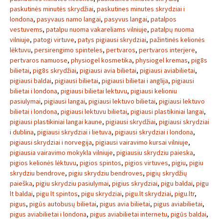
paskutinės minutės skrydžiai
,
paskutines minutes skrydziai i
londona
,
pasyvaus namo langai
,
pasyvus langai
,
patalpos
vestuvems
,
patalpu nuoma vakareliams vilniuje
,
patalpų nuoma
vilniuje
,
patogi virtuve
,
patys pigiausi skrydziai
,
pažintinės kelionės
lėktuvu
,
persirengimo spinteles
,
pertvaros
,
pertvaros interjere
,
pertvaros namuose
,
physiogel kosmetika
,
physiogel kremas
,
pig8s
bilietai
,
pig8s skrydžiai
,
pigiausi avia bilietai
,
pigiausi aviabilietai
,
pigiausi baldai
,
pigiausi bilietai
,
pigiausi bilietai i anglija
,
pigiausi
bilietai i londona
,
pigiausi bilietai lektuvu
,
pigiausi kelioniu
pasiulymai
,
pigiausi langai
,
pigiausi lektuvo bilietai
,
pigiausi lektuvo
bilietai i londona
,
pigiausi lektuvu bilietai
,
pigiausi plastikiniai langai
,
pigiausi plastikiniai langai kaune
,
pigiausi skrydžiai
,
pigiausi skrydziai
i dublina
,
pigiausi skrydziai i lietuva
,
pigiausi skrydziai i londona
,
pigiausi skrydziai i norvegija
,
pigiausi vairavimo kursai vilniuje
,
pigiausia vairavimo mokykla vilniuje
,
pigiausiu skrydziu paieska
,
pigios kelionės lėktuvu
,
pigios spintos
,
pigios virtuves
,
pigiu
,
pigiu
skrydziu bendrove
,
pigiu skrydziu bendroves
,
pigių skrydžių
paieška
,
pigiu skrydziu pasiulymai
,
pigius skrydziai
,
pigu baldai
,
pigu
lt baldai
,
pigu lt spintos
,
pigu skrydziai
,
pigu.lt skrydziai
,
pigu.ltr
,
pigus
,
pigūs autobusų bilietai
,
pigus avia bilietai
,
pigus aviabilietai
,
pigus aviabilietai i londona
,
pigus aviabilietai internetu
,
pigūs baldai
,