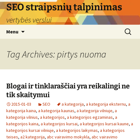
Skip
SEO straipsnių talpinimas
to
vertybės verslui
content
Search
Menu
for:
Tag Archives: pirtys nuoma
Blogai ir tinklaraščiai yra reikalingi ne
tik skaitymui
2015-01-03
SEO
a kategorija
,
a kategorija eksternu
,
a
kategorija kaina
,
a kategorija kaunas
,
a kategorija vilniuje
,
a
kategorija vilnius
,
a kategorijos
,
a kategorijos egzaminas
,
a
kategorijos kaina
,
a kategorijos kursai
,
a kategorijos kursai kaune
,
a
kategorijos kursai vilniuje
,
a kategorijos laikymas
,
a kategorijos
teises
,
a2 kategorija
,
abc vairavimo mokykla
,
abc vairavimo