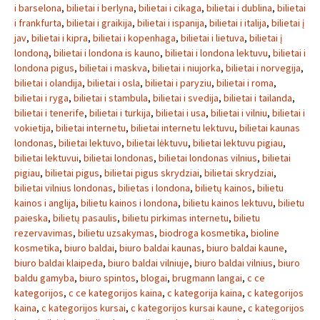
i barselona
,
bilietai i berlyna
,
bilietai i cikaga
,
bilietai i dublina
,
bilietai
i frankfurta
,
bilietai i graikija
,
bilietai i ispanija
,
bilietai i italija
,
bilietai į
jav
,
bilietai i kipra
,
bilietai i kopenhaga
,
bilietai i lietuva
,
bilietai į
londoną
,
bilietai i londona is kauno
,
bilietai i londona lektuvu
,
bilietai i
londona pigus
,
bilietai i maskva
,
bilietai i niujorka
,
bilietai i norvegija
,
bilietai i olandija
,
bilietai i osla
,
bilietai i paryziu
,
bilietai i roma
,
bilietai i ryga
,
bilietai i stambula
,
bilietai i svedija
,
bilietai i tailanda
,
bilietai i tenerife
,
bilietai i turkija
,
bilietai i usa
,
bilietai i vilniu
,
bilietai i
vokietija
,
bilietai internetu
,
bilietai internetu lektuvu
,
bilietai kaunas
londonas
,
bilietai lektuvo
,
bilietai lėktuvu
,
bilietai lektuvu pigiau
,
bilietai lektuvui
,
bilietai londonas
,
bilietai londonas vilnius
,
bilietai
pigiau
,
bilietai pigus
,
bilietai pigus skrydziai
,
bilietai skrydziai
,
bilietai vilnius londonas
,
bilietas i londona
,
bilietų kainos
,
bilietu
kainos i anglija
,
bilietu kainos i londona
,
bilietu kainos lektuvu
,
bilietu
paieska
,
bilietų pasaulis
,
bilietu pirkimas internetu
,
bilietu
rezervavimas
,
bilietu uzsakymas
,
biodroga kosmetika
,
bioline
kosmetika
,
biuro baldai
,
biuro baldai kaunas
,
biuro baldai kaune
,
biuro baldai klaipeda
,
biuro baldai vilniuje
,
biuro baldai vilnius
,
biuro
baldu gamyba
,
biuro spintos
,
blogai
,
brugmann langai
,
c ce
kategorijos
,
c ce kategorijos kaina
,
c kategorija kaina
,
c kategorijos
kaina
,
c kategorijos kursai
,
c kategorijos kursai kaune
,
c kategorijos