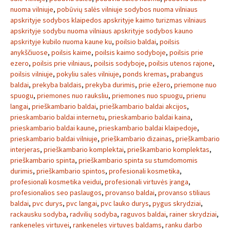
nuoma vilniuje
,
pobūvių salės vilniuje sodybos nuoma vilniaus
apskrityje sodybos klaipedos apskrityje kaimo turizmas vilniaus
apskrityje sodybu nuoma vilniaus apskrityje sodybos kauno
apskrityje kubilo nuoma kaune ku
,
poilsio baldai
,
poilsis
anykščiuose
,
poilsis kaime
,
poilsis kaimo sodyboje
,
poilsis prie
ezero
,
poilsis prie vilniaus
,
poilsis sodyboje
,
poilsis utenos rajone
,
poilsis vilniuje
,
pokyliu sales vilniuje
,
ponds kremas
,
prabangus
baldai
,
prekyba baldais
,
prekyba durimis
,
prie ežero
,
priemone nuo
spuogu
,
priemones nuo rauksliu
,
priemones nuo spuogu
,
prienu
langai
,
prieškambario baldai
,
prieškambario baldai akcijos
,
prieskambario baldai internetu
,
prieskambario baldai kaina
,
prieskambario baldai kaune
,
prieskambario baldai klaipedoje
,
prieskambario baldai vilniuje
,
prieškambario dizainas
,
prieškambario
interjeras
,
prieškambario komplektai
,
prieškambario komplektas
,
prieškambario spinta
,
prieškambario spinta su stumdomomis
durimis
,
prieškambario spintos
,
profesionali kosmetika
,
profesionali kosmetika veidui
,
profesionali virtuvės įranga
,
profesionalios seo paslaugos
,
provanso baldai
,
provanso stiliaus
baldai
,
pvc durys
,
pvc langai
,
pvc lauko durys
,
pygus skrydziai
,
rackausku sodyba
,
radvilių sodyba
,
raguvos baldai
,
rainer skrydziai
,
rankeneles virtuvei
,
rankeneles virtuves baldams
,
ranku darbo