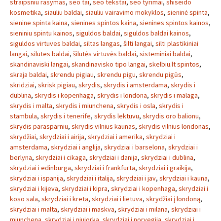
straipsniu rasymas
,
seo tai
,
seo tekstai
,
seo tyrimai
,
shiseido
kosmetika
,
siauliu baldai
,
siauliu vairavimo mokyklos
,
sieninė spinta
,
sienine spinta kaina
,
sienines spintos kaina
,
sienines spintos kainos
,
sieniniu spintu kainos
,
siguldos baldai
,
siguldos baldai kainos
,
siguldos virtuves baldai
,
siltas langas
,
šilti langai
,
silti plastikiniai
langai
,
silutes baldai
,
šilutės virtuvės baldai
,
sisteminiai baldai
,
skandinaviski langai
,
skandinavisko tipo langai
,
skelbiu.lt spintos
,
skraja baldai
,
skrendu pigiau
,
skrendu pigu
,
skrendu pigūs
,
skridziai
,
skrisk pigiau
,
skrydis
,
skrydis i amsterdama
,
skrydis i
dublina
,
skrydis i kopenhaga
,
skrydis i londona
,
skrydis i malaga
,
skrydis i malta
,
skrydis i miunchena
,
skrydis i osla
,
skrydis i
stambula
,
skrydis i tenerife
,
skrydis lektuvu
,
skrydis oro balionu
,
skrydis parasparniu
,
skrydis vilnius kaunas
,
skrydis vilnius londonas
,
skrydžiai
,
skrydziai i airija
,
skrydziai i amerika
,
skrydziai i
amsterdama
,
skrydziai i anglija
,
skrydziai i barselona
,
skrydziai i
berlyna
,
skrydziai i cikaga
,
skrydziai i danija
,
skrydziai i dublina
,
skrydziai i edinburga
,
skrydziai i frankfurta
,
skrydziai i graikija
,
skrydziai i ispanija
,
skrydziai i italija
,
skrydziai i jav
,
skrydziai i kauna
,
skrydziai i kijeva
,
skrydziai i kipra
,
skrydziai i kopenhaga
,
skrydziai i
koso sala
,
skrydziai i kreta
,
skrydziai i lietuva
,
skrydžiai į londoną
,
skrydziai i malta
,
skrydziai i maskva
,
skrydziai i milana
,
skrydziai i
miunchena
,
skrydziai i niujorka
,
skrydziai i norvegija
,
skrydziai i