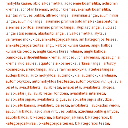
mokykla kaune
,
abidis kosmetika
,
academie kosmetika
,
achromin
kremas
,
acnofan kremas
,
actipur kremas
,
akamuti kosmetika
,
alantas virtuves baldai
,
alfredo langai
,
aliuminiai langai
,
aliumininiai
langai
,
aliuminio langai
,
aliuminio profiliai baldams Raktai spintoms:
sieninės spintos
,
aliuminio profilio langai
,
aluplast langai
,
aluplast
langai atsiliepimai
,
aluplasto langai
,
alva kosmetika
,
alytaus
vairavimo mokyklos
,
am kategorijos kaina
,
am kategorijos teises
,
am kategorijos testas
,
anglu kalbos kursai kaune
,
anglu kalbos
kursai klaipedoje
,
anglu kalbos kursai vilniuje
,
anglu kalbos
pamokos
,
anticeliulitiniai kremai
,
anticeliulitinis kremas
,
apsauginiai
kremai nuo saules
,
aquatonale kosmetika
,
arkiniai langai
,
artistry
kosmetika
,
aruno langai
,
arv vairavimo mokykla
,
ateities langas
,
audėjo baldai
,
auto mokyklos
,
automokykla
,
automokykla vilniuje
,
automokyklos
,
automokyklos ket testai
,
automokyklos vilniuje
,
avia
bilietai
,
avia.lt bilietai
,
aviabiletai
,
aviabilietai
,
aviabilietai akcijos
,
aviabilietai i jav
,
aviabilietai i londona
,
aviabilietai internetu
,
aviabilietai pigiau
,
aviabilietai pigus
,
aviabilietai pigus skrydziai
,
aviabilietu kainos
,
aviabilietu paieska
,
aviobilietai
,
avokadas veidui
,
ąžuoliniai baldai
,
azuoliniai virtuves baldai
,
azuoliniu baldu gamyba
,
azuolo baldai
,
b kategorija
,
b kategorija kaina
,
b kategorijos
,
b
kategorijos kursai
,
b kategorijos teises
,
b kategorijos testai
,