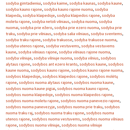
sodyba gimtadieniui
,
sodyba kaime
,
sodyba kaunas
,
sodyba kaune
,
sodyba kauno rajone
,
sodyba kauno rajone nuoma
,
sodyba
klaipeda
,
sodyba klaipedoje
,
sodyba klaipedos rajone
,
sodyba
moletu rajone
,
sodyba netoli vilniaus
,
sodyba nuoma
,
sodyba
nuomai
,
sodyba prie ežero
,
sodyba prie ezero nuoma
,
sodyba prie
traku
,
sodyba prie vilniaus
,
sodyba salia vilniaus
,
sodyba sventems
,
sodyba traku rajone
,
sodyba trakuose
,
sodyba trakuose nuoma
,
sodyba utenos rajone
,
sodyba vestuvems
,
sodyba vestuvems
kaune
,
sodyba vilniaus rajone
,
sodyba vilniaus rajone nuoma
,
sodyba vilniuje
,
sodyba vilniuje nuoma
,
sodyba vilnius
,
sodybos
alytaus rajone
,
sodybos ant ezero kranto
,
sodybos kaune
,
sodybos
kaune nuoma
,
sodybos kauno rajone
,
sodybos kauno rajone nuoma
,
sodybos klaipedoje
,
sodybos klaipedos rajone
,
sodybos molėtų
rajone
,
sodybos nuoma alytaus rajone
,
sodybos nuoma kaune
,
sodybos nuoma kaune pigiai
,
sodybos nuoma kauno rajone
,
sodybos nuoma klaipedoje
,
sodybos nuoma klaipedos rajone
,
sodybos nuoma moletu rajone
,
sodybos nuoma panevezio rajone
,
sodybos nuoma panevezyje
,
sodybos nuoma prie traku
,
sodybos
nuoma traku raj
,
sodybos nuoma traku rajone
,
sodybos nuoma
utenos rajone
,
sodybos nuoma vestuvems
,
sodybos nuoma vilniaus
rajone
,
sodybos nuoma vilniuje
,
sodybos nuoma vilniuje