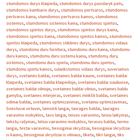
stumdomos durys klaipeda
,
stumdomos durys pasidaryk pats
,
stumdomos kambario durys
,
stumdomos pertvaros
,
stumdomos
pertvaros kaina
,
stumdomos pertvaros kainos
,
stumdomos
sistemos
,
stumdomos sistemos kaina
,
stumdomos spintos
,
stumdomos spintos durys
,
stumdomos spintos durys kaina
,
stumdomos spintos kaina
,
stumdomos spintos kainos
,
stumdomos
spintos klaipeda
,
stumdomos stiklines durys
,
stumdomos vidaus
durys
,
stumdomu duru furnitura
,
stumdomu duru kaina
,
stumdomu
duru kainos
,
stumdomu duru sistema kaina
,
stumdomų durų
sistemos
,
stumdomu duru spinta
,
stumdomu duru spintos
,
stumdomu spintu kainos
,
sulankstomos vidaus durys
,
suveriamos
durys
,
svetainės baldai
,
svetaines baldai kaune
,
svetaines baldai
klaipeda
,
svetaines baldai klaipedoje
,
svetaines baldai siauliuose
,
svetaines baldai vilniuje
,
svetaines baldai vilnius
,
svetaines baldu
gamyba
,
svetaines interjeras
,
svetainės minkšti baldai
,
svetaines
odiniai baldai
,
svetaines optimizavimas
,
svetainiu optimizavimas
,
šviestuvai virtuvei
,
tamsinti langai
,
taurages baldai
,
taurages
vairavimo mokyklos
,
tavo langai
,
teises vairavimo
,
teisiu laikymas
,
tekstų rašymas
,
telsiu vairavimo mokyklos
,
terasos baldai
,
termo
langai
,
testai vairavimo
,
tiesioginiai skrydziai
,
tiesioginiai skrydziai
is kauno
,
tiesioginiai skrydziai is vilniaus
,
tiketa
,
tikri langai
,
tiks