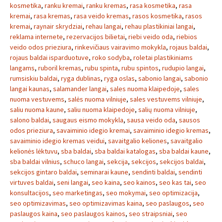
kosmetika
,
ranku kremai
,
ranku kremas
,
rasa kosmetika
,
rasa
kremai
,
rasa kremas
,
rasa veido kremas
,
rasos kosmetika
,
rasos
kremai
,
raynair skrydziai
,
rehau langai
,
rehau plastikiniai langai
,
reklama internete
,
rezervacijos bilietai
,
riebi veido oda
,
riebios
veido odos prieziura
,
rinkevičiaus vairavimo mokykla
,
rojaus baldai
,
rojaus baldai isparduotuve
,
roko sodyba
,
roletai plastikiniams
langams
,
ruboril kremas
,
rubu spinta
,
rubu spintos
,
rudupio langai
,
rumsiskiu baldai
,
ryga dublinas
,
ryga oslas
,
sabonio langai
,
sabonio
langai kaunas
,
salamander langai
,
sales nuoma klaipedoje
,
sales
nuoma vestuvems
,
salės nuoma vilniuje
,
sales vestuvems vilniuje
,
saliu nuoma kaune
,
saliu nuoma klaipedoje
,
salių nuoma vilniuje
,
salono baldai
,
saugaus eismo mokykla
,
sausa veido oda
,
sausos
odos prieziura
,
savaiminio idegio kremai
,
savaiminio idegio kremas
,
savaiminio idegio kremas veidui
,
savaitgalio keliones
,
savaitgalio
kelionės lėktuvu
,
sba baldai
,
sba baldai katalogas
,
sba baldai kaune
,
sba baldai vilnius
,
schuco langai
,
sekcija
,
sekcijos
,
sekcijos baldai
,
sekcijos gintaro baldai
,
seminarai kaune
,
sendinti baldai
,
sendinti
virtuves baldai
,
seni langai
,
seo kaina
,
seo kainos
,
seo kas tai
,
seo
konsultacijos
,
seo marketingas
,
seo mokymai
,
seo optimizacija
,
seo optimizavimas
,
seo optimizavimas kaina
,
seo paslaugos
,
seo
paslaugos kaina
,
seo paslaugos kainos
,
seo straipsniai
,
seo