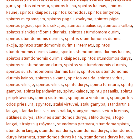
guru
,
spintos internetu
,
spintos kaina
,
spintos kaunas
,
spintos
kaune
,
spintos klaipeda
,
spintos komodos
,
spintos lentynos
,
spintos miegamajam
,
spintos pagal uzsakyma
,
spintos pigiai
,
spintos pigiau
,
spintos sekcijos
,
spintos siauliuose
,
spintos skelbiu
,
spintos slankiojančiomis durimis
,
spintos stumdomom durim
,
spintos stumdomomis durimis
,
spintos stumdomomis durimis
akcija
,
spintos stumdomomis durimis internetu
,
spintos
stumdomomis durimis kaina
,
spintos stumdomomis durimis kainos
,
spintos stumdomomis durimis klaipeda
,
spintos stumdomos durys
,
spintos su stumdomom durim
,
spintos su stumdomomis durimis
,
spintos su stumdomomis durimis kaina
,
spintos su stumdomomis
durimis kainos
,
spintos vaikams
,
spintos vesida
,
spintos vidus
,
spintos vilniuje
,
spintos vilnius
,
spintu durys
,
spintu furnitura
,
spintų
gamyba
,
spintu ispardavimas
,
spintu kainos
,
spintų pasaulis
,
spintu
projektavimas
,
spintų sistemos
,
spuoguota veido oda
,
spuoguotos
odos prieziura
,
spyntos
,
stalai virtuvei
,
stalu gamyba
,
standartiniai
langai
,
standartiniai virtuves baldai
,
stangrinamasis veido kremas
,
stiklines durys
,
stiklines stumdomos durys
,
stiklo durys
,
stogo
langai
,
straipsnių rašymas
,
stumdoma pertvara
,
stumdoma spinta
,
stumdomi langai
,
stumdomos duris
,
stumdomos durys
,
stumdomos
durys internetu
,
stumdomos durys kaina
,
stumdomos durys kaunas
,