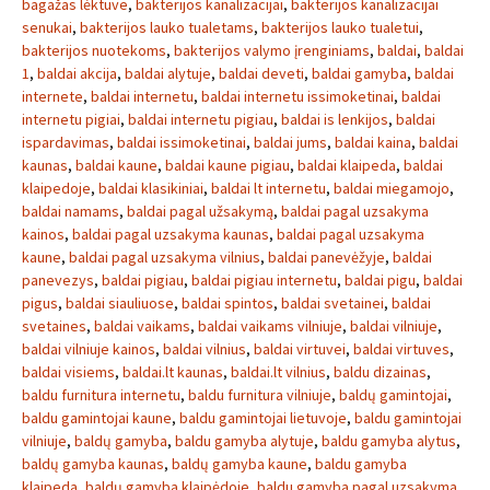
bagažas lėktuve
,
bakterijos kanalizacijai
,
bakterijos kanalizacijai
senukai
,
bakterijos lauko tualetams
,
bakterijos lauko tualetui
,
bakterijos nuotekoms
,
bakterijos valymo įrenginiams
,
baldai
,
baldai
1
,
baldai akcija
,
baldai alytuje
,
baldai deveti
,
baldai gamyba
,
baldai
internete
,
baldai internetu
,
baldai internetu issimoketinai
,
baldai
internetu pigiai
,
baldai internetu pigiau
,
baldai is lenkijos
,
baldai
ispardavimas
,
baldai issimoketinai
,
baldai jums
,
baldai kaina
,
baldai
kaunas
,
baldai kaune
,
baldai kaune pigiau
,
baldai klaipeda
,
baldai
klaipedoje
,
baldai klasikiniai
,
baldai lt internetu
,
baldai miegamojo
,
baldai namams
,
baldai pagal užsakymą
,
baldai pagal uzsakyma
kainos
,
baldai pagal uzsakyma kaunas
,
baldai pagal uzsakyma
kaune
,
baldai pagal uzsakyma vilnius
,
baldai panevėžyje
,
baldai
panevezys
,
baldai pigiau
,
baldai pigiau internetu
,
baldai pigu
,
baldai
pigus
,
baldai siauliuose
,
baldai spintos
,
baldai svetainei
,
baldai
svetaines
,
baldai vaikams
,
baldai vaikams vilniuje
,
baldai vilniuje
,
baldai vilniuje kainos
,
baldai vilnius
,
baldai virtuvei
,
baldai virtuves
,
baldai visiems
,
baldai.lt kaunas
,
baldai.lt vilnius
,
baldu dizainas
,
baldu furnitura internetu
,
baldu furnitura vilniuje
,
baldų gamintojai
,
baldu gamintojai kaune
,
baldu gamintojai lietuvoje
,
baldu gamintojai
vilniuje
,
baldų gamyba
,
baldu gamyba alytuje
,
baldu gamyba alytus
,
baldų gamyba kaunas
,
baldų gamyba kaune
,
baldu gamyba
klaipeda
,
baldų gamyba klaipėdoje
,
baldu gamyba pagal uzsakyma
,