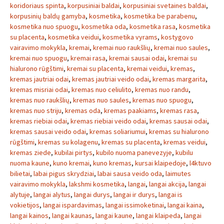
koridoriaus spinta
,
korpusiniai baldai
,
korpusiniai svetaines baldai
,
korpusinių baldų gamyba
,
kosmetika
,
kosmetika be parabenu
,
kosmetika nuo spuogu
,
kosmetika oda
,
kosmetika rasa
,
kosmetika
su placenta
,
kosmetika veidui
,
kosmetika vyrams
,
kostygovo
vairavimo mokykla
,
kremai
,
kremai nuo raukšlių
,
kremai nuo saules
,
kremai nuo spuogu
,
kremai rasa
,
kremai sausai odai
,
kremai su
hialurono rūgštimi
,
kremai su placenta
,
kremai veidui
,
kremas
,
kremas jautriai odai
,
kremas jautriai veido odai
,
kremas margarita
,
kremas misriai odai
,
kremas nuo celiulito
,
kremas nuo randu
,
kremas nuo raukšlių
,
kremas nuo saules
,
kremas nuo spuogu
,
kremas nuo striju
,
kremas oda
,
kremas paakiams
,
kremas rasa
,
kremas riebiai odai
,
kremas riebiai veido odai
,
kremas sausai odai
,
kremas sausai veido odai
,
kremas soliariumui
,
kremas su hialurono
rūgštimi
,
kremas su kolagenu
,
kremas su placenta
,
kremas veidui
,
kremas ziede
,
kubilai pirtys
,
kubilo nuoma panevezyje
,
kubilu
nuoma kaune
,
kuno kremai
,
kuno kremas
,
kursai klaipedoje
,
l4ktuvo
bilietai
,
labai pigus skrydziai
,
labai sausa veido oda
,
laimutes
vairavimo mokykla
,
lakshmi kosmetika
,
langai
,
langai akcija
,
langai
alytuje
,
langai alytus
,
langai durys
,
langai ir durys
,
langai is
vokietijos
,
langai ispardavimas
,
langai issimoketinai
,
langai kaina
,
langai kainos
,
langai kaunas
,
langai kaune
,
langai klaipeda
,
langai