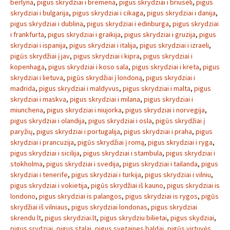
berlyna
,
pigus skrydziai i bremena
,
pigus skrydziai i briuseli
,
pigus
skrydziai i bulgarija
,
pigus skrydziai i cikaga
,
pigus skrydziai i danija
,
pigus skrydziai i dublina
,
pigus skrydziai i edinburga
,
pigus skrydziai
i frankfurta
,
pigus skrydziai i graikija
,
pigus skrydziai i gruzija
,
pigus
skrydziai i ispanija
,
pigus skrydziai i italija
,
pigus skrydziai i izraeli
,
pigūs skrydžiai į jav
,
pigus skrydziai i kipra
,
pigus skrydziai i
kopenhaga
,
pigus skrydziai i koso sala
,
pigus skrydziai i kreta
,
pigus
skrydziai i lietuva
,
pigūs skrydžiai į londoną
,
pigus skrydziai i
madrida
,
pigus skrydziai i maldyvus
,
pigus skrydziai i malta
,
pigus
skrydziai i maskva
,
pigus skrydziai i milana
,
pigus skrydziai i
miunchena
,
pigus skrydziai i niujorka
,
pigus skrydziai i norvegija
,
pigus skrydziai i olandija
,
pigus skrydziai i osla
,
pigūs skrydžiai į
paryžių
,
pigus skrydziai i portugalija
,
pigus skrydziai i praha
,
pigus
skrydziai i prancuzija
,
pigūs skrydžiai į romą
,
pigus skrydziai i ryga
,
pigus skrydziai i sicilija
,
pigus skrydziai i stambula
,
pigus skrydziai i
stokholma
,
pigus skrydziai i svedija
,
pigus skrydziai i tailanda
,
pigus
skrydziai i tenerife
,
pigus skrydziai i turkija
,
pigus skrydziai i vilniu
,
pigus skrydziai i vokietija
,
pigūs skrydžiai iš kauno
,
pigus skrydziai is
londono
,
pigus skrydziai is palangos
,
pigus skrydziai is rygos
,
pigūs
skrydžiai iš vilniaus
,
pigus skrydziai londonas
,
pigus skrydziai
skrendu lt
,
pigus skrydziai.lt
,
pigus skrydziu bilietai
,
pigus skydziai
,
pigus srydziai
,
pigus stalai
,
pigus svetaines baldai
,
pigūs virtuvės