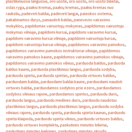
plastikiniuose languose
,
oro uoste
,
oro uosto
,
oro uosto bilietai
,
oslas ryga
,
paakiu kremai
,
paakių kremas
,
paakiu kremas nuo
rauksliu
,
padeveti baldai
,
padeveti langai
,
paieskos sistema
,
pakabinamos durys
,
panaudoti baldai
,
panevezio vairavimo
mokyklos
,
papildomas vairuotojų mokymas
,
papildomas vairuotoju
mokymas vilniuje
,
papildomi kursai
,
papildomi vairavimo kursai
,
papildomi vairavimo kursai vilniuje
,
papildomi vairuotoju kursai
,
papildomi vairuotoju kursai vilniuje
,
papildomos vairavimo pamokos
,
papildomos vairavimo pamokos instruktoriai vilniuje
,
papildomos
vairavimo pamokos kaune
,
papildomos vairavimo pamokos vilniuje
,
papildomos vairavimo pamokos vilnius
,
parduoda baldus
,
parduoda
baldus kaune
,
parduoda plastikinius langus
,
parduoda sodyba
,
parduoda spinta
,
parduoda spintas
,
parduoda virtuves baldus
,
parduodami baldai
,
parduodami baldai kaune
,
parduodami naudoti
virtuves baldai
,
parduodamos sodybos prie ezero
,
parduodamos
sodybos vilniaus rajone
,
parduodamos spintos
,
parduodu duris
,
parduodu langus
,
parduodu medines duris
,
parduodu naudotus
plastikinius langus
,
parduodu plastikinius langus
,
parduodu sodyba
vilniaus rajone
,
parduodu spinta
,
parduodu spinta kaunas
,
parduodu
spinta klaipeda
,
parduodu spinta vilnius
,
parduodu virtuves baldus
,
parduodu virtuves komplekta
,
paskutinės minutės bilietai
,
paskutines minutes keliones
,
paskutines minutes skrydis
,