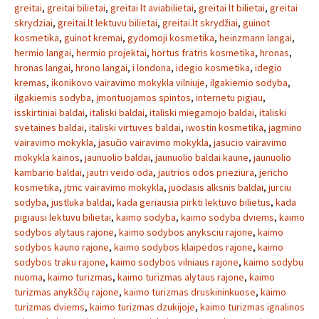
greitai
,
greitai bilietai
,
greitai lt aviabilietai
,
greitai lt bilietai
,
greitai
skrydziai
,
greitai.lt lektuvu bilietai
,
greitai.lt skrydžiai
,
guinot
kosmetika
,
guinot kremai
,
gydomoji kosmetika
,
heinzmann langai
,
hermio langai
,
hermio projektai
,
hortus fratris kosmetika
,
hronas
,
hronas langai
,
hrono langai
,
i londona
,
idegio kosmetika
,
idegio
kremas
,
ikonikovo vairavimo mokykla vilniuje
,
ilgakiemio sodyba
,
ilgakiemis sodyba
,
įmontuojamos spintos
,
internetu pigiau
,
isskirtiniai baldai
,
italiski baldai
,
italiski miegamojo baldai
,
italiski
svetaines baldai
,
italiski virtuves baldai
,
iwostin kosmetika
,
jagmino
vairavimo mokykla
,
jasučio vairavimo mokykla
,
jasucio vairavimo
mokykla kainos
,
jaunuolio baldai
,
jaunuolio baldai kaune
,
jaunuolio
kambario baldai
,
jautri veido oda
,
jautrios odos prieziura
,
jericho
kosmetika
,
jtmc vairavimo mokykla
,
juodasis alksnis baldai
,
jurciu
sodyba
,
justluka baldai
,
kada geriausia pirkti lektuvo bilietus
,
kada
pigiausi lektuvu bilietai
,
kaimo sodyba
,
kaimo sodyba dviems
,
kaimo
sodybos alytaus rajone
,
kaimo sodybos anyksciu rajone
,
kaimo
sodybos kauno rajone
,
kaimo sodybos klaipedos rajone
,
kaimo
sodybos traku rajone
,
kaimo sodybos vilniaus rajone
,
kaimo sodybu
nuoma
,
kaimo turizmas
,
kaimo turizmas alytaus rajone
,
kaimo
turizmas anykščių rajone
,
kaimo turizmas druskininkuose
,
kaimo
turizmas dviems
,
kaimo turizmas dzukijoje
,
kaimo turizmas ignalinos