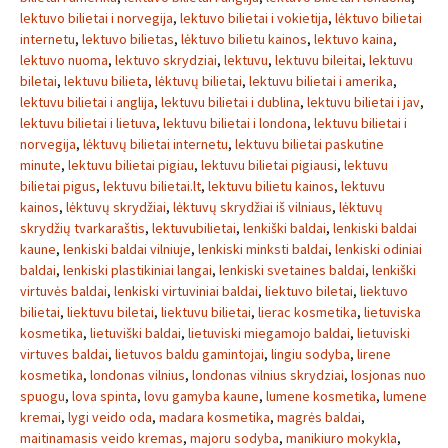
lektuvo bilietai i norvegija
,
lektuvo bilietai i vokietija
,
lėktuvo bilietai
internetu
,
lektuvo bilietas
,
lėktuvo bilietu kainos
,
lektuvo kaina
,
lektuvo nuoma
,
lektuvo skrydziai
,
lektuvu
,
lektuvu bileitai
,
lektuvu
biletai
,
lektuvu bilieta
,
lėktuvų bilietai
,
lektuvu bilietai i amerika
,
lektuvu bilietai i anglija
,
lektuvu bilietai i dublina
,
lektuvu bilietai i jav
,
lektuvu bilietai i lietuva
,
lektuvu bilietai i londona
,
lektuvu bilietai i
norvegija
,
lėktuvų bilietai internetu
,
lektuvu bilietai paskutine
minute
,
lektuvu bilietai pigiau
,
lektuvu bilietai pigiausi
,
lektuvu
bilietai pigus
,
lektuvu bilietai.lt
,
lektuvu bilietu kainos
,
lektuvu
kainos
,
lėktuvų skrydžiai
,
lėktuvų skrydžiai iš vilniaus
,
lėktuvų
skrydžių tvarkaraštis
,
lektuvubilietai
,
lenkiški baldai
,
lenkiski baldai
kaune
,
lenkiski baldai vilniuje
,
lenkiski minksti baldai
,
lenkiski odiniai
baldai
,
lenkiski plastikiniai langai
,
lenkiski svetaines baldai
,
lenkiški
virtuvės baldai
,
lenkiski virtuviniai baldai
,
liektuvo biletai
,
liektuvo
bilietai
,
liektuvu biletai
,
liektuvu bilietai
,
lierac kosmetika
,
lietuviska
kosmetika
,
lietuviški baldai
,
lietuviski miegamojo baldai
,
lietuviski
virtuves baldai
,
lietuvos baldu gamintojai
,
lingiu sodyba
,
lirene
kosmetika
,
londonas vilnius
,
londonas vilnius skrydziai
,
losjonas nuo
spuogu
,
lova spinta
,
lovu gamyba kaune
,
lumene kosmetika
,
lumene
kremai
,
lygi veido oda
,
madara kosmetika
,
magrės baldai
,
maitinamasis veido kremas
,
majoru sodyba
,
manikiuro mokykla
,