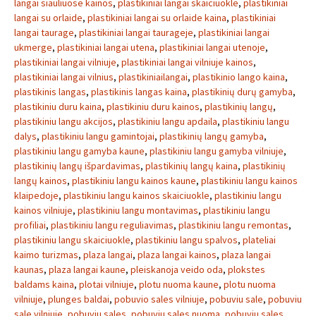
langai siauliuose kainos
,
plastikiniai langai skaiciuokle
,
plastikiniai
langai su orlaide
,
plastikiniai langai su orlaide kaina
,
plastikiniai
langai taurage
,
plastikiniai langai taurageje
,
plastikiniai langai
ukmerge
,
plastikiniai langai utena
,
plastikiniai langai utenoje
,
plastikiniai langai vilniuje
,
plastikiniai langai vilniuje kainos
,
plastikiniai langai vilnius
,
plastikiniailangai
,
plastikinio lango kaina
,
plastikinis langas
,
plastikinis langas kaina
,
plastikinių durų gamyba
,
plastikiniu duru kaina
,
plastikiniu duru kainos
,
plastikinių langų
,
plastikiniu langu akcijos
,
plastikiniu langu apdaila
,
plastikiniu langu
dalys
,
plastikiniu langu gamintojai
,
plastikinių langų gamyba
,
plastikiniu langu gamyba kaune
,
plastikiniu langu gamyba vilniuje
,
plastikinių langų išpardavimas
,
plastikinių langų kaina
,
plastikinių
langų kainos
,
plastikiniu langu kainos kaune
,
plastikiniu langu kainos
klaipedoje
,
plastikiniu langu kainos skaiciuokle
,
plastikiniu langu
kainos vilniuje
,
plastikiniu langu montavimas
,
plastikiniu langu
profiliai
,
plastikiniu langu reguliavimas
,
plastikiniu langu remontas
,
plastikiniu langu skaiciuokle
,
plastikiniu langu spalvos
,
plateliai
kaimo turizmas
,
plaza langai
,
plaza langai kainos
,
plaza langai
kaunas
,
plaza langai kaune
,
pleiskanoja veido oda
,
plokstes
baldams kaina
,
plotai vilniuje
,
plotu nuoma kaune
,
plotu nuoma
vilniuje
,
plunges baldai
,
pobuvio sales vilniuje
,
pobuviu sale
,
pobuviu
sale vilniuje
,
pobuviu sales
,
pobuviu sales nuoma
,
pobuviu sales