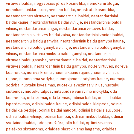
virtuves baldai
,
negyvosios jūros kosmetika
,
nemokami blogai
,
nemokami tinklarasciai
,
nemuno baldai
,
neostrata kosmetika
,
nestandartines virtuves
,
nestandartiniai baldai
,
nestandartiniai
baldai kaune
,
nestandartiniai baldai vilniuje
,
nestandartiniai baldai
vilnius
,
nestandartiniai langai
,
nestandartiniai virtuvės baldai
,
nestandartiniai virtuves baldai kaina
,
nestandartiniai vonios baldai
,
nestandartinių baldų gamyba
,
nestandartiniu baldu gamyba kaune
,
nestandartiniu baldu gamyba vilniuje
,
nestandartiniu baldu gamyba
vilnius
,
nestandartiniu minkstu baldu gamyba
,
nestandartiniu
virtuves baldu gamyba
,
nestardantiniai baldai
,
nestardantiniai
virtuves baldai
,
nestardantiniu baldu gamyba
,
nolte virtuves
,
noreva
kosmetika
,
noreva kremai
,
nuoma kauno rajone
,
nuoma vilniaus
rajone
,
nuomojama sodyba
,
nuomojamos sodybos kaune
,
nuomoju
sodyba
,
nuoteku isvezimas
,
nuoteku isvezimas vilnius
,
nuoteku
sistemos
,
nuoteku talpos
,
nutsubidze vairavimo mokykla
,
oda
kosmetika
,
oda kremai
,
oda kremas
,
odiniai baldai
,
odiniai baldai
ispardavimas
,
odiniai baldai kaune
,
odiniai baldai klaipeda
,
odiniai
baldai klaipedoje
,
odiniai baldai naudoti
,
odiniai baldai siauliuose
,
odiniai baldai vilniuje
,
odiniai kampai
,
odiniai minksti baldai
,
odiniai
svetaines baldai
,
odos priežiūra
,
ollo baldai
,
optimizavimas
paieškos sistemoms
,
orlaides plastikiniams langams
,
orlaides