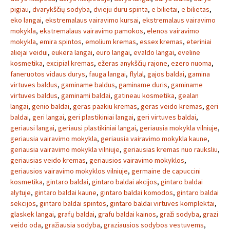
pigiau
,
dvarykščių sodyba
,
dvieju duru spinta
,
e bilietai
,
e bilietas
,
eko langai
,
ekstremalaus vairavimo kursai
,
ekstremalaus vairavimo
mokykla
,
ekstremalaus vairavimo pamokos
,
elenos vairavimo
mokykla
,
emira spintos
,
emolium kremas
,
essex kremas
,
eteriniai
aliejai veidui
,
eukera langai
,
euro langai
,
evaldo langai
,
eveline
kosmetika
,
excipial kremas
,
ežeras anykščių rajone
,
ezero nuoma
,
faneruotos vidaus durys
,
fauga langai
,
flylal
,
gajos baldai
,
gamina
virtuves baldus
,
gaminame baldus
,
gaminame duris
,
gaminame
virtuves baldus
,
gaminami baldai
,
gatineau kosmetika
,
gealan
langai
,
genio baldai
,
geras paakiu kremas
,
geras veido kremas
,
geri
baldai
,
geri langai
,
geri plastikiniai langai
,
geri virtuves baldai
,
geriausi langai
,
geriausi plastikiniai langai
,
geriausia mokykla vilniuje
,
geriausia vairavimo mokykla
,
geriausia vairavimo mokykla kaune
,
geriausia vairavimo mokykla vilniuje
,
geriausias kremas nuo rauksliu
,
geriausias veido kremas
,
geriausios vairavimo mokyklos
,
geriausios vairavimo mokyklos vilniuje
,
germaine de capuccini
kosmetika
,
gintaro baldai
,
gintaro baldai akcijos
,
gintaro baldai
alytuje
,
gintaro baldai kaune
,
gintaro baldai komodos
,
gintaro baldai
sekcijos
,
gintaro baldai spintos
,
gintaro baldai virtuves komplektai
,
glaskek langai
,
grafų baldai
,
grafu baldai kainos
,
graži sodyba
,
grazi
veido oda
,
gražiausia sodyba
,
graziausios sodybos vestuvems
,