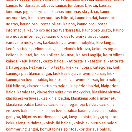
kaunas londonas autobusu
,
kaunas londonas bilietai
,
kaunas
londonas pigus skrydziai
,
kaunas londonas skrydziai
,
kauno
aerouostas
,
kauno aerouostas bilietai
,
kauno baldai
,
kauno oro
uostas
,
kauno oro uostas bilietu kainos
,
kauno oro uostas
informacija
,
kauno oro uostas tvarkarastis
,
kauno oro uosto
,
kauno
oro uosto informacija
,
kauno oro uosto tvarkarastis
,
kauno
vairavimo mokyklos
,
kazlausko vairavimo mokykla
,
kbe langai
,
kėdės virtuvei
,
kelione i anglija
,
kelionės lėktuvu
,
keliones pigiau
,
kelioniu bilietai
,
kelioniu bilietai lektuvu
,
keltas i anglija
,
keltu bilietu
kainos
,
keltu kainos
,
kesto baldai
,
ket testai a kategorija
,
ket testai
b kategorija
,
ket vairavimo testai
,
kiek kainuoja c kategorija
,
kiek
kainuoja plastikiniai langai
,
kiek kainuoja vairavimo kursai
,
kiek
kainuoja virtuves baldai
,
kiek trunka vairavimo kursai
,
kieti baldai
,
kilti bilietai
,
klaipėda virtuves baldai
,
klaipėdos baldai
,
klaipedos
baldai katalogas
,
klaipedos vairavimo mokyklos
,
klasikinė virtuvė
,
klasikines virtuves
,
klasikiniai baldai
,
klasikiniai baldai internetu
,
klasikiniai baldai kaune
,
klasikiniai miegamojo baldai
,
klasikiniai
virtuvės baldai
,
klasikiniai virtuves baldai kaune
,
klasikiniu baldu
gamyba
,
klijuotos medienos langai
,
knygu spinta
,
knygų spintos
,
kokius langus rinktis
,
kokybiški baldai
,
kokybiski virtuves baldai
,
kommerling langai
,
komutacinės spintos
,
koridoriaus baldai
,