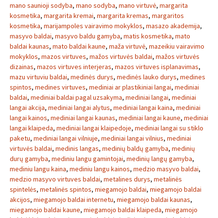
mano saunioji sodyba
,
mano sodyba
,
mano virtuvė
,
margarita
kosmetika
,
margarita kremai
,
margarita kremas
,
margaritos
kosmetika
,
marijampoles vairavimo mokyklos
,
masazo akademija
,
masyvo baldai
,
masyvo baldu gamyba
,
matis kosmetika
,
mato
baldai kaunas
,
mato baldai kaune
,
maža virtuvė
,
mazeikiu vairavimo
mokyklos
,
mazos virtuves
,
mažos virtuvės baldai
,
mažos virtuvės
dizainas
,
mazos virtuves interjeras
,
mazos virtuves isplanavimas
,
mazu virtuviu baldai
,
medinės durys
,
medinės lauko durys
,
medines
spintos
,
medines virtuves
,
mediniai ar plastikiniai langai
,
mediniai
baldai
,
mediniai baldai pagal uzsakyma
,
mediniai langai
,
mediniai
langai akcija
,
mediniai langai alytus
,
mediniai langai kaina
,
mediniai
langai kainos
,
mediniai langai kaunas
,
mediniai langai kaune
,
mediniai
langai klaipeda
,
mediniai langai klaipedoje
,
mediniai langai su stiklo
paketu
,
mediniai langai vilniuje
,
mediniai langai vilnius
,
mediniai
virtuvės baldai
,
medinis langas
,
medinių baldų gamyba
,
medinių
durų gamyba
,
mediniu langu gamintojai
,
medinių langų gamyba
,
mediniu langu kaina
,
mediniu langu kainos
,
medzio masyvo baldai
,
medzio masyvo virtuves baldai
,
metalines durys
,
metalinės
spintelės
,
metalinės spintos
,
miegamojo baldai
,
miegamojo baldai
akcijos
,
miegamojo baldai internetu
,
miegamojo baldai kaunas
,
miegamojo baldai kaune
,
miegamojo baldai klaipeda
,
miegamojo