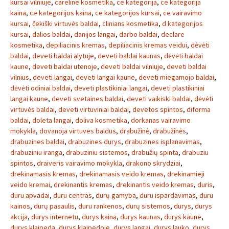
kursai vilniuje
,
careline kosmetika
,
ce kategorija
,
ce kategorija
kaina
,
ce kategorijos kaina
,
ce kategorijos kursai
,
ce vairavimo
kursai
,
čekiški virtuvės baldai
,
clinians kosmetika
,
d kategorijos
kursai
,
dalios baldai
,
danijos langai
,
darbo baldai
,
declare
kosmetika
,
depiliacinis kremas
,
depiliacinis kremas veidui
,
dėvėti
baldai
,
deveti baldai alytuje
,
deveti baldai kaunas
,
dėvėti baldai
kaune
,
deveti baldai utenoje
,
deveti baldai vilniuje
,
deveti baldai
vilnius
,
deveti langai
,
deveti langai kaune
,
deveti miegamojo baldai
,
dėvėti odiniai baldai
,
deveti plastikiniai langai
,
deveti plastikiniai
langai kaune
,
deveti svetaines baldai
,
deveti vaikiski baldai
,
dėvėti
virtuvės baldai
,
deveti virtuviniai baldai
,
devetos spintos
,
diforma
baldai
,
doleta langai
,
doliva kosmetika
,
dorkanas vairavimo
mokykla
,
dovanoja virtuves baldus
,
drabužinė
,
drabužinės
,
drabuzines baldai
,
drabuzines durys
,
drabuzines isplanavimas
,
drabuziniu iranga
,
drabuziniu sistemos
,
drabužių spinta
,
drabuziu
spintos
,
draiveris vairavimo mokykla
,
drakono skrydziai
,
drekinamasis kremas
,
drekinamasis veido kremas
,
drekinamieji
veido kremai
,
drekinantis kremas
,
drekinantis veido kremas
,
duris
,
duru apvadai
,
duru centras
,
durų gamyba
,
duru ispardavimas
,
duru
kainos
,
durų pasaulis
,
duru rankenos
,
durų sistemos
,
durys
,
durys
akcija
,
durys internetu
,
durys kaina
,
durys kaunas
,
durys kaune
,
durys klaipeda
,
durys klaipedoje
,
durys langai
,
durys lauko
,
durys