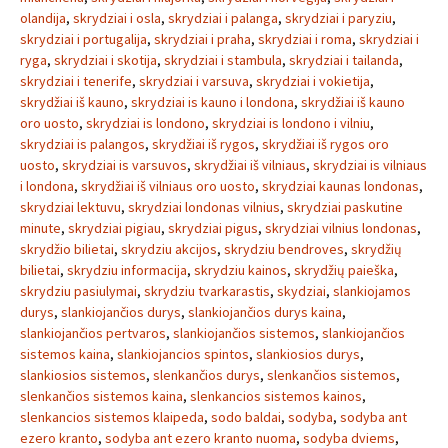
olandija
,
skrydziai i osla
,
skrydziai i palanga
,
skrydziai i paryziu
,
skrydziai i portugalija
,
skrydziai i praha
,
skrydziai i roma
,
skrydziai i
ryga
,
skrydziai i skotija
,
skrydziai i stambula
,
skrydziai i tailanda
,
skrydziai i tenerife
,
skrydziai i varsuva
,
skrydziai i vokietija
,
skrydžiai iš kauno
,
skrydziai is kauno i londona
,
skrydžiai iš kauno
oro uosto
,
skrydziai is londono
,
skrydziai is londono i vilniu
,
skrydziai is palangos
,
skrydžiai iš rygos
,
skrydžiai iš rygos oro
uosto
,
skrydziai is varsuvos
,
skrydžiai iš vilniaus
,
skrydziai is vilniaus
i londona
,
skrydžiai iš vilniaus oro uosto
,
skrydziai kaunas londonas
,
skrydziai lektuvu
,
skrydziai londonas vilnius
,
skrydziai paskutine
minute
,
skrydziai pigiau
,
skrydziai pigus
,
skrydziai vilnius londonas
,
skrydžio bilietai
,
skrydziu akcijos
,
skrydziu bendroves
,
skrydžių
bilietai
,
skrydziu informacija
,
skrydziu kainos
,
skrydžių paieška
,
skrydziu pasiulymai
,
skrydziu tvarkarastis
,
skydziai
,
slankiojamos
durys
,
slankiojančios durys
,
slankiojančios durys kaina
,
slankiojančios pertvaros
,
slankiojančios sistemos
,
slankiojančios
sistemos kaina
,
slankiojancios spintos
,
slankiosios durys
,
slankiosios sistemos
,
slenkančios durys
,
slenkančios sistemos
,
slenkančios sistemos kaina
,
slenkancios sistemos kainos
,
slenkancios sistemos klaipeda
,
sodo baldai
,
sodyba
,
sodyba ant
ezero kranto
,
sodyba ant ezero kranto nuoma
,
sodyba dviems
,