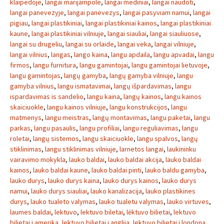
klaipedoje
,
langai marijampole
,
langai mediniai
,
langai naudoti
,
langai panevezyje
,
langai panevezys
,
langai pasyviam namui
,
langai
pigiau
,
langai plastikiniai
,
langai plastikiniai kainos
,
langai plastikiniai
kaune
,
langai plastikiniai vilniuje
,
langai siauliai
,
langai siauliuose
,
langai su drugeliu
,
langai su orlaide
,
langai veka
,
langai vilniuje
,
langai vilnius
,
langas
,
lango kaina
,
langu apdaila
,
langu apvadai
,
langu
firmos
,
langu furnitura
,
langu gamintojai
,
langu gamintojai lietuvoje
,
langu gamintojas
,
langų gamyba
,
langų gamyba vilniuje
,
langu
gamyba vilnius
,
langu ismatavimai
,
langų išpardavimas
,
langu
ispardavimas is sandelio
,
langu kaina
,
langų kainos
,
langu kainos
skaiciuokle
,
langu kainos vilniuje
,
langu konstrukcijos
,
langu
matmenys
,
langu meistras
,
langų montavimas
,
langu paketai
,
langu
parkas
,
langu pasaulis
,
langu profiliai
,
langu reguliavimas
,
langu
roletai
,
langų sistemos
,
langu skaiciuokle
,
langu spalvos
,
langų
stiklinimas
,
langu stiklinimas vilniuje
,
larnetos langai
,
laukininku
vairavimo mokykla
,
lauko baldai
,
lauko baldai akcija
,
lauko baldai
kainos
,
lauko baldai kaune
,
lauko baldai pinti
,
lauko baldu gamyba
,
lauko durys
,
lauko durys kaina
,
lauko durys kainos
,
lauko durys
namui
,
lauko durys siauliai
,
lauko kanalizacija
,
lauko plastikines
durys
,
lauko tualeto valymas
,
lauko tualetu valymas
,
lauko virtuves
,
laumes baldai
,
lektuvo
,
lektuvo biletai
,
lėktuvo bilietai
,
lektuvo
bilietai i amerika
,
lektuvo bilietai i anglija
,
lektuvo bilietai i londona
,