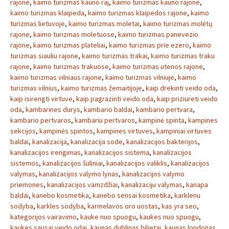
rajone
,
kaimo turizmas kauno raj
,
kaimo turizmas kauno rajone
,
kaimo turizmas klaipeda
,
kaimo turizmas klaipedos rajone
,
kaimo
turizmas lietuvoje
,
kaimo turizmas moletai
,
kaimo turizmas molėtų
rajone
,
kaimo turizmas moletuose
,
kaimo turizmas panevezio
rajone
,
kaimo turizmas plateliai
,
kaimo turizmas prie ezero
,
kaimo
turizmas siauliu rajone
,
kaimo turizmas trakai
,
kaimo turizmas traku
rajone
,
kaimo turizmas trakuose
,
kaimo turizmas utenos rajone
,
kaimo turizmas vilniaus rajone
,
kaimo turizmas vilniuje
,
kaimo
turizmas vilnius
,
kaimo turizmas žemaitijoje
,
kaip drekinti veido oda
,
kaip isirengti virtuve
,
kaip pagrazinti veido oda
,
kaip priziureti veido
oda
,
kambarines durys
,
kambario baldai
,
kambario pertvara
,
kambario pertvaros
,
kambariu pertvaros
,
kampinė spinta
,
kampines
sekcijos
,
kampinės spintos
,
kampines virtuves
,
kampiniai virtuves
baldai
,
kanalizacija
,
kanalizacija sode
,
kanalizacijos bakterijos
,
kanalizacijos irengimas
,
kanalizacijos sistema
,
kanalizacijos
sistemos
,
kanalizacijos šuliniai
,
kanalizacijos valiklis
,
kanalizacijos
valymas
,
kanalizacijos valymo lynas
,
kanalizacijos valymo
priemones
,
kanalizacijos vamzdžiai
,
kanalizaciju valymas
,
kanapa
baldai
,
kanebo kosmetika
,
kanebo sensai kosmetika
,
karklenu
sodyba
,
karkles sodyba
,
karmelavos oro uostas
,
kas yra seo
,
kategorijos vairavimo
,
kauke nuo spuogu
,
kaukes nuo spuogu
,
kaukes sausai veido odai
,
kaunas dublinas bilietai
,
kaunas londonas
,