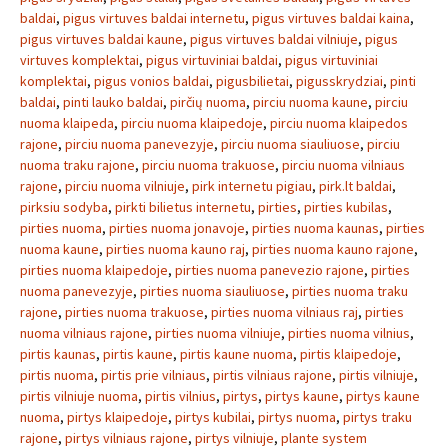
baldai
,
pigus virtuves baldai internetu
,
pigus virtuves baldai kaina
,
pigus virtuves baldai kaune
,
pigus virtuves baldai vilniuje
,
pigus
virtuves komplektai
,
pigus virtuviniai baldai
,
pigus virtuviniai
komplektai
,
pigus vonios baldai
,
pigusbilietai
,
pigusskrydziai
,
pinti
baldai
,
pinti lauko baldai
,
pirčių nuoma
,
pirciu nuoma kaune
,
pirciu
nuoma klaipeda
,
pirciu nuoma klaipedoje
,
pirciu nuoma klaipedos
rajone
,
pirciu nuoma panevezyje
,
pirciu nuoma siauliuose
,
pirciu
nuoma traku rajone
,
pirciu nuoma trakuose
,
pirciu nuoma vilniaus
rajone
,
pirciu nuoma vilniuje
,
pirk internetu pigiau
,
pirk.lt baldai
,
pirksiu sodyba
,
pirkti bilietus internetu
,
pirties
,
pirties kubilas
,
pirties nuoma
,
pirties nuoma jonavoje
,
pirties nuoma kaunas
,
pirties
nuoma kaune
,
pirties nuoma kauno raj
,
pirties nuoma kauno rajone
,
pirties nuoma klaipedoje
,
pirties nuoma panevezio rajone
,
pirties
nuoma panevezyje
,
pirties nuoma siauliuose
,
pirties nuoma traku
rajone
,
pirties nuoma trakuose
,
pirties nuoma vilniaus raj
,
pirties
nuoma vilniaus rajone
,
pirties nuoma vilniuje
,
pirties nuoma vilnius
,
pirtis kaunas
,
pirtis kaune
,
pirtis kaune nuoma
,
pirtis klaipedoje
,
pirtis nuoma
,
pirtis prie vilniaus
,
pirtis vilniaus rajone
,
pirtis vilniuje
,
pirtis vilniuje nuoma
,
pirtis vilnius
,
pirtys
,
pirtys kaune
,
pirtys kaune
nuoma
,
pirtys klaipedoje
,
pirtys kubilai
,
pirtys nuoma
,
pirtys traku
rajone
,
pirtys vilniaus rajone
,
pirtys vilniuje
,
plante system