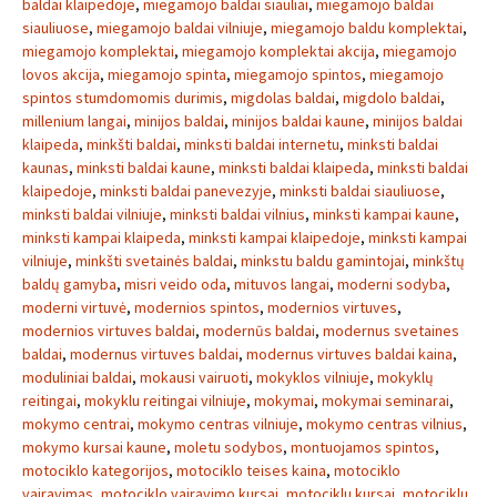
baldai klaipedoje
,
miegamojo baldai siauliai
,
miegamojo baldai
siauliuose
,
miegamojo baldai vilniuje
,
miegamojo baldu komplektai
,
miegamojo komplektai
,
miegamojo komplektai akcija
,
miegamojo
lovos akcija
,
miegamojo spinta
,
miegamojo spintos
,
miegamojo
spintos stumdomomis durimis
,
migdolas baldai
,
migdolo baldai
,
millenium langai
,
minijos baldai
,
minijos baldai kaune
,
minijos baldai
klaipeda
,
minkšti baldai
,
minksti baldai internetu
,
minksti baldai
kaunas
,
minksti baldai kaune
,
minksti baldai klaipeda
,
minksti baldai
klaipedoje
,
minksti baldai panevezyje
,
minksti baldai siauliuose
,
minksti baldai vilniuje
,
minksti baldai vilnius
,
minksti kampai kaune
,
minksti kampai klaipeda
,
minksti kampai klaipedoje
,
minksti kampai
vilniuje
,
minkšti svetainės baldai
,
minkstu baldu gamintojai
,
minkštų
baldų gamyba
,
misri veido oda
,
mituvos langai
,
moderni sodyba
,
moderni virtuvė
,
modernios spintos
,
modernios virtuves
,
modernios virtuves baldai
,
modernūs baldai
,
modernus svetaines
baldai
,
modernus virtuves baldai
,
modernus virtuves baldai kaina
,
moduliniai baldai
,
mokausi vairuoti
,
mokyklos vilniuje
,
mokyklų
reitingai
,
mokyklu reitingai vilniuje
,
mokymai
,
mokymai seminarai
,
mokymo centrai
,
mokymo centras vilniuje
,
mokymo centras vilnius
,
mokymo kursai kaune
,
moletu sodybos
,
montuojamos spintos
,
motociklo kategorijos
,
motociklo teises kaina
,
motociklo
vairavimas
,
motociklo vairavimo kursai
,
motociklu kursai
,
motociklu