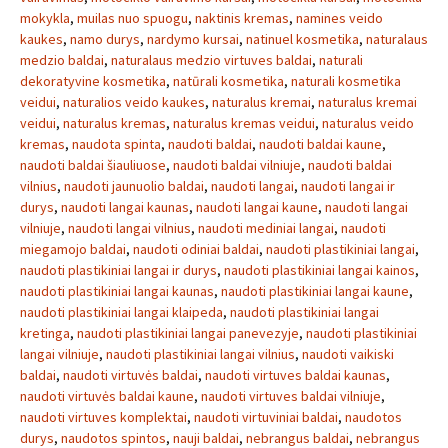
mokykla
,
muilas nuo spuogu
,
naktinis kremas
,
namines veido
kaukes
,
namo durys
,
nardymo kursai
,
natinuel kosmetika
,
naturalaus
medzio baldai
,
naturalaus medzio virtuves baldai
,
naturali
dekoratyvine kosmetika
,
natūrali kosmetika
,
naturali kosmetika
veidui
,
naturalios veido kaukes
,
naturalus kremai
,
naturalus kremai
veidui
,
naturalus kremas
,
naturalus kremas veidui
,
naturalus veido
kremas
,
naudota spinta
,
naudoti baldai
,
naudoti baldai kaune
,
naudoti baldai šiauliuose
,
naudoti baldai vilniuje
,
naudoti baldai
vilnius
,
naudoti jaunuolio baldai
,
naudoti langai
,
naudoti langai ir
durys
,
naudoti langai kaunas
,
naudoti langai kaune
,
naudoti langai
vilniuje
,
naudoti langai vilnius
,
naudoti mediniai langai
,
naudoti
miegamojo baldai
,
naudoti odiniai baldai
,
naudoti plastikiniai langai
,
naudoti plastikiniai langai ir durys
,
naudoti plastikiniai langai kainos
,
naudoti plastikiniai langai kaunas
,
naudoti plastikiniai langai kaune
,
naudoti plastikiniai langai klaipeda
,
naudoti plastikiniai langai
kretinga
,
naudoti plastikiniai langai panevezyje
,
naudoti plastikiniai
langai vilniuje
,
naudoti plastikiniai langai vilnius
,
naudoti vaikiski
baldai
,
naudoti virtuvės baldai
,
naudoti virtuves baldai kaunas
,
naudoti virtuvės baldai kaune
,
naudoti virtuves baldai vilniuje
,
naudoti virtuves komplektai
,
naudoti virtuviniai baldai
,
naudotos
durys
,
naudotos spintos
,
nauji baldai
,
nebrangus baldai
,
nebrangus