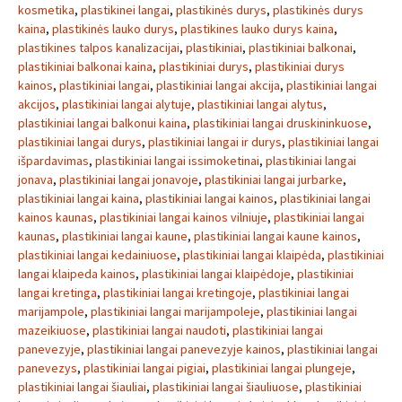
kosmetika
,
plastikinei langai
,
plastikinės durys
,
plastikinės durys
kaina
,
plastikinės lauko durys
,
plastikines lauko durys kaina
,
plastikines talpos kanalizacijai
,
plastikiniai
,
plastikiniai balkonai
,
plastikiniai balkonai kaina
,
plastikiniai durys
,
plastikiniai durys
kainos
,
plastikiniai langai
,
plastikiniai langai akcija
,
plastikiniai langai
akcijos
,
plastikiniai langai alytuje
,
plastikiniai langai alytus
,
plastikiniai langai balkonui kaina
,
plastikiniai langai druskininkuose
,
plastikiniai langai durys
,
plastikiniai langai ir durys
,
plastikiniai langai
išpardavimas
,
plastikiniai langai issimoketinai
,
plastikiniai langai
jonava
,
plastikiniai langai jonavoje
,
plastikiniai langai jurbarke
,
plastikiniai langai kaina
,
plastikiniai langai kainos
,
plastikiniai langai
kainos kaunas
,
plastikiniai langai kainos vilniuje
,
plastikiniai langai
kaunas
,
plastikiniai langai kaune
,
plastikiniai langai kaune kainos
,
plastikiniai langai kedainiuose
,
plastikiniai langai klaipėda
,
plastikiniai
langai klaipeda kainos
,
plastikiniai langai klaipėdoje
,
plastikiniai
langai kretinga
,
plastikiniai langai kretingoje
,
plastikiniai langai
marijampole
,
plastikiniai langai marijampoleje
,
plastikiniai langai
mazeikiuose
,
plastikiniai langai naudoti
,
plastikiniai langai
panevezyje
,
plastikiniai langai panevezyje kainos
,
plastikiniai langai
panevezys
,
plastikiniai langai pigiai
,
plastikiniai langai plungeje
,
plastikiniai langai šiauliai
,
plastikiniai langai šiauliuose
,
plastikiniai