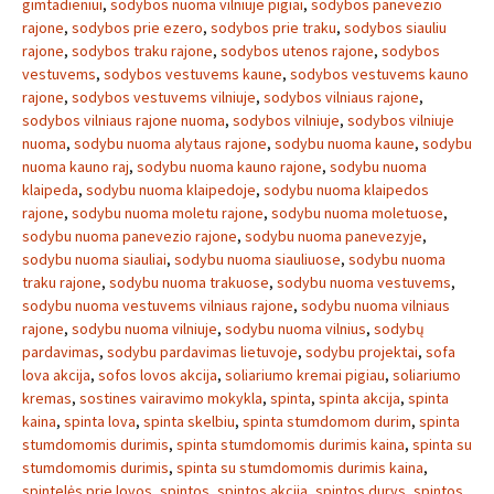
gimtadieniui
,
sodybos nuoma vilniuje pigiai
,
sodybos panevezio
rajone
,
sodybos prie ezero
,
sodybos prie traku
,
sodybos siauliu
rajone
,
sodybos traku rajone
,
sodybos utenos rajone
,
sodybos
vestuvems
,
sodybos vestuvems kaune
,
sodybos vestuvems kauno
rajone
,
sodybos vestuvems vilniuje
,
sodybos vilniaus rajone
,
sodybos vilniaus rajone nuoma
,
sodybos vilniuje
,
sodybos vilniuje
nuoma
,
sodybu nuoma alytaus rajone
,
sodybu nuoma kaune
,
sodybu
nuoma kauno raj
,
sodybu nuoma kauno rajone
,
sodybu nuoma
klaipeda
,
sodybu nuoma klaipedoje
,
sodybu nuoma klaipedos
rajone
,
sodybu nuoma moletu rajone
,
sodybu nuoma moletuose
,
sodybu nuoma panevezio rajone
,
sodybu nuoma panevezyje
,
sodybu nuoma siauliai
,
sodybu nuoma siauliuose
,
sodybu nuoma
traku rajone
,
sodybu nuoma trakuose
,
sodybu nuoma vestuvems
,
sodybu nuoma vestuvems vilniaus rajone
,
sodybu nuoma vilniaus
rajone
,
sodybu nuoma vilniuje
,
sodybu nuoma vilnius
,
sodybų
pardavimas
,
sodybu pardavimas lietuvoje
,
sodybu projektai
,
sofa
lova akcija
,
sofos lovos akcija
,
soliariumo kremai pigiau
,
soliariumo
kremas
,
sostines vairavimo mokykla
,
spinta
,
spinta akcija
,
spinta
kaina
,
spinta lova
,
spinta skelbiu
,
spinta stumdomom durim
,
spinta
stumdomomis durimis
,
spinta stumdomomis durimis kaina
,
spinta su
stumdomomis durimis
,
spinta su stumdomomis durimis kaina
,
spintelės prie lovos
,
spintos
,
spintos akcija
,
spintos durys
,
spintos