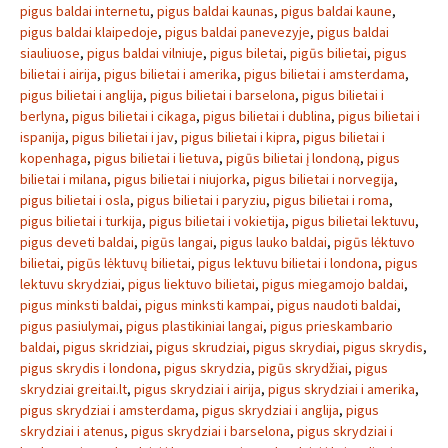
pigus baldai internetu
,
pigus baldai kaunas
,
pigus baldai kaune
,
pigus baldai klaipedoje
,
pigus baldai panevezyje
,
pigus baldai
siauliuose
,
pigus baldai vilniuje
,
pigus biletai
,
pigūs bilietai
,
pigus
bilietai i airija
,
pigus bilietai i amerika
,
pigus bilietai i amsterdama
,
pigus bilietai i anglija
,
pigus bilietai i barselona
,
pigus bilietai i
berlyna
,
pigus bilietai i cikaga
,
pigus bilietai i dublina
,
pigus bilietai i
ispanija
,
pigus bilietai i jav
,
pigus bilietai i kipra
,
pigus bilietai i
kopenhaga
,
pigus bilietai i lietuva
,
pigūs bilietai į londoną
,
pigus
bilietai i milana
,
pigus bilietai i niujorka
,
pigus bilietai i norvegija
,
pigus bilietai i osla
,
pigus bilietai i paryziu
,
pigus bilietai i roma
,
pigus bilietai i turkija
,
pigus bilietai i vokietija
,
pigus bilietai lektuvu
,
pigus deveti baldai
,
pigūs langai
,
pigus lauko baldai
,
pigūs lėktuvo
bilietai
,
pigūs lėktuvų bilietai
,
pigus lektuvu bilietai i londona
,
pigus
lektuvu skrydziai
,
pigus liektuvo bilietai
,
pigus miegamojo baldai
,
pigus minksti baldai
,
pigus minksti kampai
,
pigus naudoti baldai
,
pigus pasiulymai
,
pigus plastikiniai langai
,
pigus prieskambario
baldai
,
pigus skridziai
,
pigus skrudziai
,
pigus skrydiai
,
pigus skrydis
,
pigus skrydis i londona
,
pigus skrydzia
,
pigūs skrydžiai
,
pigus
skrydziai greitai.lt
,
pigus skrydziai i airija
,
pigus skrydziai i amerika
,
pigus skrydziai i amsterdama
,
pigus skrydziai i anglija
,
pigus
skrydziai i atenus
,
pigus skrydziai i barselona
,
pigus skrydziai i