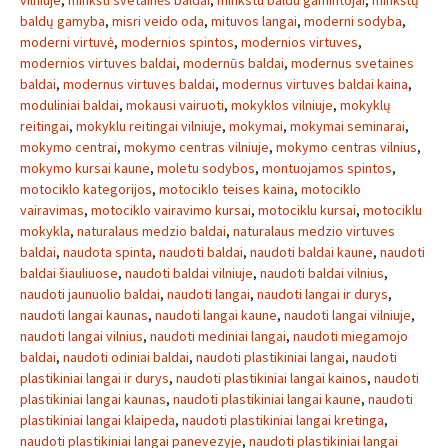
vilniuje
,
minkšti svetainės baldai
,
minkstu baldu gamintojai
,
minkštų
baldų gamyba
,
misri veido oda
,
mituvos langai
,
moderni sodyba
,
moderni virtuvė
,
modernios spintos
,
modernios virtuves
,
modernios virtuves baldai
,
modernūs baldai
,
modernus svetaines
baldai
,
modernus virtuves baldai
,
modernus virtuves baldai kaina
,
moduliniai baldai
,
mokausi vairuoti
,
mokyklos vilniuje
,
mokyklų
reitingai
,
mokyklu reitingai vilniuje
,
mokymai
,
mokymai seminarai
,
mokymo centrai
,
mokymo centras vilniuje
,
mokymo centras vilnius
,
mokymo kursai kaune
,
moletu sodybos
,
montuojamos spintos
,
motociklo kategorijos
,
motociklo teises kaina
,
motociklo
vairavimas
,
motociklo vairavimo kursai
,
motociklu kursai
,
motociklu
mokykla
,
naturalaus medzio baldai
,
naturalaus medzio virtuves
baldai
,
naudota spinta
,
naudoti baldai
,
naudoti baldai kaune
,
naudoti
baldai šiauliuose
,
naudoti baldai vilniuje
,
naudoti baldai vilnius
,
naudoti jaunuolio baldai
,
naudoti langai
,
naudoti langai ir durys
,
naudoti langai kaunas
,
naudoti langai kaune
,
naudoti langai vilniuje
,
naudoti langai vilnius
,
naudoti mediniai langai
,
naudoti miegamojo
baldai
,
naudoti odiniai baldai
,
naudoti plastikiniai langai
,
naudoti
plastikiniai langai ir durys
,
naudoti plastikiniai langai kainos
,
naudoti
plastikiniai langai kaunas
,
naudoti plastikiniai langai kaune
,
naudoti
plastikiniai langai klaipeda
,
naudoti plastikiniai langai kretinga
,
naudoti plastikiniai langai panevezyje
,
naudoti plastikiniai langai