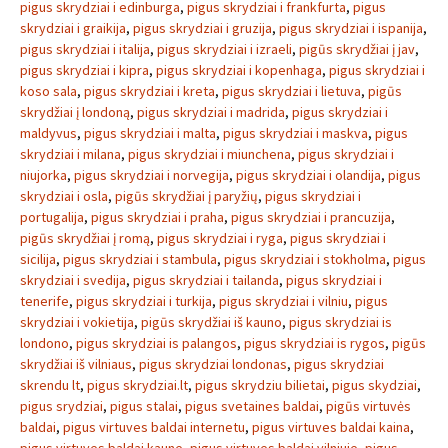
pigus skrydziai i edinburga
,
pigus skrydziai i frankfurta
,
pigus
skrydziai i graikija
,
pigus skrydziai i gruzija
,
pigus skrydziai i ispanija
,
pigus skrydziai i italija
,
pigus skrydziai i izraeli
,
pigūs skrydžiai į jav
,
pigus skrydziai i kipra
,
pigus skrydziai i kopenhaga
,
pigus skrydziai i
koso sala
,
pigus skrydziai i kreta
,
pigus skrydziai i lietuva
,
pigūs
skrydžiai į londoną
,
pigus skrydziai i madrida
,
pigus skrydziai i
maldyvus
,
pigus skrydziai i malta
,
pigus skrydziai i maskva
,
pigus
skrydziai i milana
,
pigus skrydziai i miunchena
,
pigus skrydziai i
niujorka
,
pigus skrydziai i norvegija
,
pigus skrydziai i olandija
,
pigus
skrydziai i osla
,
pigūs skrydžiai į paryžių
,
pigus skrydziai i
portugalija
,
pigus skrydziai i praha
,
pigus skrydziai i prancuzija
,
pigūs skrydžiai į romą
,
pigus skrydziai i ryga
,
pigus skrydziai i
sicilija
,
pigus skrydziai i stambula
,
pigus skrydziai i stokholma
,
pigus
skrydziai i svedija
,
pigus skrydziai i tailanda
,
pigus skrydziai i
tenerife
,
pigus skrydziai i turkija
,
pigus skrydziai i vilniu
,
pigus
skrydziai i vokietija
,
pigūs skrydžiai iš kauno
,
pigus skrydziai is
londono
,
pigus skrydziai is palangos
,
pigus skrydziai is rygos
,
pigūs
skrydžiai iš vilniaus
,
pigus skrydziai londonas
,
pigus skrydziai
skrendu lt
,
pigus skrydziai.lt
,
pigus skrydziu bilietai
,
pigus skydziai
,
pigus srydziai
,
pigus stalai
,
pigus svetaines baldai
,
pigūs virtuvės
baldai
,
pigus virtuves baldai internetu
,
pigus virtuves baldai kaina
,