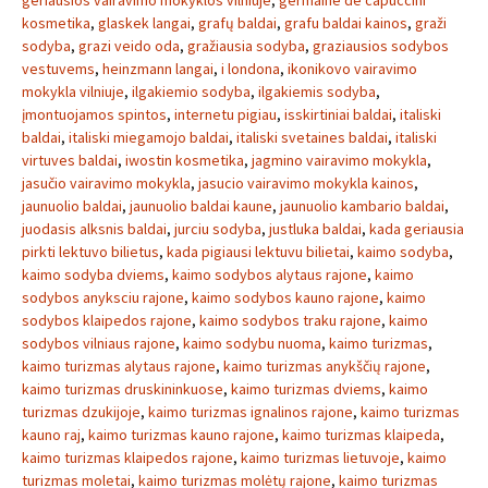
geriausios vairavimo mokyklos vilniuje
,
germaine de capuccini
kosmetika
,
glaskek langai
,
grafų baldai
,
grafu baldai kainos
,
graži
sodyba
,
grazi veido oda
,
gražiausia sodyba
,
graziausios sodybos
vestuvems
,
heinzmann langai
,
i londona
,
ikonikovo vairavimo
mokykla vilniuje
,
ilgakiemio sodyba
,
ilgakiemis sodyba
,
įmontuojamos spintos
,
internetu pigiau
,
isskirtiniai baldai
,
italiski
baldai
,
italiski miegamojo baldai
,
italiski svetaines baldai
,
italiski
virtuves baldai
,
iwostin kosmetika
,
jagmino vairavimo mokykla
,
jasučio vairavimo mokykla
,
jasucio vairavimo mokykla kainos
,
jaunuolio baldai
,
jaunuolio baldai kaune
,
jaunuolio kambario baldai
,
juodasis alksnis baldai
,
jurciu sodyba
,
justluka baldai
,
kada geriausia
pirkti lektuvo bilietus
,
kada pigiausi lektuvu bilietai
,
kaimo sodyba
,
kaimo sodyba dviems
,
kaimo sodybos alytaus rajone
,
kaimo
sodybos anyksciu rajone
,
kaimo sodybos kauno rajone
,
kaimo
sodybos klaipedos rajone
,
kaimo sodybos traku rajone
,
kaimo
sodybos vilniaus rajone
,
kaimo sodybu nuoma
,
kaimo turizmas
,
kaimo turizmas alytaus rajone
,
kaimo turizmas anykščių rajone
,
kaimo turizmas druskininkuose
,
kaimo turizmas dviems
,
kaimo
turizmas dzukijoje
,
kaimo turizmas ignalinos rajone
,
kaimo turizmas
kauno raj
,
kaimo turizmas kauno rajone
,
kaimo turizmas klaipeda
,
kaimo turizmas klaipedos rajone
,
kaimo turizmas lietuvoje
,
kaimo
turizmas moletai
,
kaimo turizmas molėtų rajone
,
kaimo turizmas