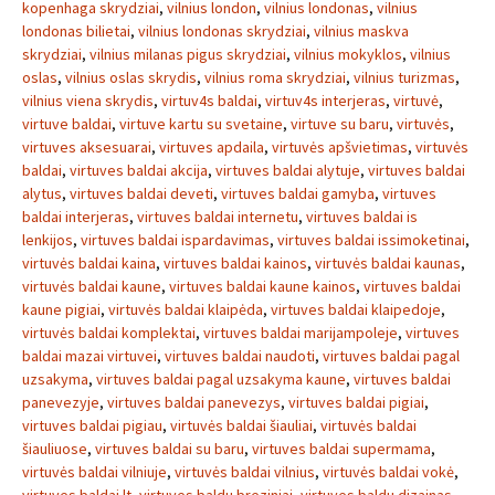
kopenhaga skrydziai
,
vilnius london
,
vilnius londonas
,
vilnius
londonas bilietai
,
vilnius londonas skrydziai
,
vilnius maskva
skrydziai
,
vilnius milanas pigus skrydziai
,
vilnius mokyklos
,
vilnius
oslas
,
vilnius oslas skrydis
,
vilnius roma skrydziai
,
vilnius turizmas
,
vilnius viena skrydis
,
virtuv4s baldai
,
virtuv4s interjeras
,
virtuvė
,
virtuve baldai
,
virtuve kartu su svetaine
,
virtuve su baru
,
virtuvės
,
virtuves aksesuarai
,
virtuves apdaila
,
virtuvės apšvietimas
,
virtuvės
baldai
,
virtuves baldai akcija
,
virtuves baldai alytuje
,
virtuves baldai
alytus
,
virtuves baldai deveti
,
virtuves baldai gamyba
,
virtuves
baldai interjeras
,
virtuves baldai internetu
,
virtuves baldai is
lenkijos
,
virtuves baldai ispardavimas
,
virtuves baldai issimoketinai
,
virtuvės baldai kaina
,
virtuves baldai kainos
,
virtuvės baldai kaunas
,
virtuvės baldai kaune
,
virtuves baldai kaune kainos
,
virtuves baldai
kaune pigiai
,
virtuvės baldai klaipėda
,
virtuves baldai klaipedoje
,
virtuvės baldai komplektai
,
virtuves baldai marijampoleje
,
virtuves
baldai mazai virtuvei
,
virtuves baldai naudoti
,
virtuves baldai pagal
uzsakyma
,
virtuves baldai pagal uzsakyma kaune
,
virtuves baldai
panevezyje
,
virtuves baldai panevezys
,
virtuves baldai pigiai
,
virtuves baldai pigiau
,
virtuvės baldai šiauliai
,
virtuvės baldai
šiauliuose
,
virtuves baldai su baru
,
virtuves baldai supermama
,
virtuvės baldai vilniuje
,
virtuvės baldai vilnius
,
virtuvės baldai vokė
,