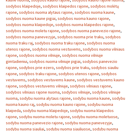
kaune nuoma
,
sodybos kauno rajone
,
sodybos kauno rajone nuoma
,
sodybos klaipedoje
,
sodybos klaipedos rajone
,
sodybos molėtų
rajone
,
sodybos nuoma alytaus rajone
,
sodybos nuoma kaune
,
sodybos nuoma kaune pigiai
,
sodybos nuoma kauno rajone
,
sodybos nuoma klaipedoje
,
sodybos nuoma klaipedos rajone
,
sodybos nuoma moletu rajone
,
sodybos nuoma panevezio rajone
,
sodybos nuoma panevezyje
,
sodybos nuoma prie traku
,
sodybos
nuoma traku raj
,
sodybos nuoma traku rajone
,
sodybos nuoma
utenos rajone
,
sodybos nuoma vestuvems
,
sodybos nuoma vilniaus
rajone
,
sodybos nuoma vilniuje
,
sodybos nuoma vilniuje
gimtadieniui
,
sodybos nuoma vilniuje pigiai
,
sodybos panevezio
rajone
,
sodybos prie ezero
,
sodybos prie traku
,
sodybos siauliu
rajone
,
sodybos traku rajone
,
sodybos utenos rajone
,
sodybos
vestuvems
,
sodybos vestuvems kaune
,
sodybos vestuvems kauno
rajone
,
sodybos vestuvems vilniuje
,
sodybos vilniaus rajone
,
sodybos vilniaus rajone nuoma
,
sodybos vilniuje
,
sodybos vilniuje
nuoma
,
sodybu nuoma alytaus rajone
,
sodybu nuoma kaune
,
sodybu
nuoma kauno raj
,
sodybu nuoma kauno rajone
,
sodybu nuoma
klaipeda
,
sodybu nuoma klaipedoje
,
sodybu nuoma klaipedos
rajone
,
sodybu nuoma moletu rajone
,
sodybu nuoma moletuose
,
sodybu nuoma panevezio rajone
,
sodybu nuoma panevezyje
,
sodybu nuoma siauliai
,
sodybu nuoma siauliuose
,
sodybu nuoma