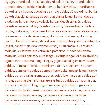
alytuje
,
deveti baldai kaunas
,
dėvėti baldai kaune
,
deveti baldai
utenoje
,
deveti baldai vilniuje
,
deveti baldai vilnius
,
deveti langai
,
deveti langai kaune
,
deveti miegamojo baldai
,
dėvėti odiniai baldai
,
deveti plastikiniai langai
,
deveti plastikiniai langai kaune
,
deveti
svetaines baldai
,
deveti vaikiski baldai
,
dėvėti virtuvės baldai
,
deveti virtuviniai baldai
,
devetos spintos
,
diforma baldai
,
doleta
langai
,
drabužinė
,
drabuzines baldai
,
drabuzines durys
,
drabuzines
isplanavimas
,
drabuziniu iranga
,
drabuziniu sistemos
,
drabužių
spinta
,
drabuziu spintos
,
dvarykščių sodyba
,
dvieju duru spinta
,
eko
langai
,
ekstremalaus vairavimo kursai
,
ekstremalaus vairavimo
mokykla
,
ekstremalaus vairavimo pamokos
,
elenos vairavimo
mokykla
,
emira spintos
,
euro langai
,
evaldo langai
,
ežeras anykščių
rajone
,
ezero nuoma
,
fauga langai
,
gajos baldai
,
gamina virtuves
baldus
,
gaminame baldus
,
gaminame duris
,
gaminame virtuves
baldus
,
gaminami baldai
,
gatineau kosmetika
,
gealan langai
,
genio
baldai
,
geras paakiu kremas
,
geras veido kremas
,
geri baldai
,
geri
langai
,
geri plastikiniai langai
,
geri virtuves baldai
,
geriausi langai
,
geriausi plastikiniai langai
,
geriausia mokykla vilniuje
,
geriausia
vairavimo mokykla
,
geriausia vairavimo mokykla kaune
,
geriausia
vairavimo mokykla vilniuje
,
geriausias kremas nuo rauksliu
,
geriausias veido kremas
,
geriausios vairavimo mokyklos
,