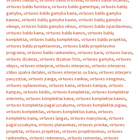
virtuves baldai.lt
,
virtuves baldu breziniai
,
virtuves baldu dizainas
,
virtuves baldu furnitura
,
virtuves baldu gamintojai
,
virtuvės baldų
gamyba
,
virtuves baldu gamyba kaina
,
virtuves baldu gamyba
kaunas
,
virtuvės baldų gamyba kaune
,
virtuvės baldų gamyba
vilniuje
,
virtuves baldu gamyba vilnius
,
virtuves baldu ispardavimas
,
virtuves baldu kaina
,
virtuves baldu kainos
,
virtuvės baldų
komplektai
,
virtuvės baldų komplektas
,
virtuves baldu projektai
,
virtuves baldu projektavimas
,
virtuves baldu projektavimo
programa
,
virtuves baldu rankeneles
,
virtuves barai
,
virtuves baras
,
virtuvės dizainas
,
virtuves dizainas foto
,
virtuves gamyba
,
virtuves
idejos
,
virtuves interjerai
,
virtuvės interjeras
,
virtuvės interjeras
stilius spalva detalės
,
virtuves interjeras su baru
,
virtuves interjero
pavyzdziai
,
virtuvės įranga
,
virtuves irankiai
,
virtuves irengimas
,
virtuves isplanavimas
,
virtuves kaina
,
virtuvės kampai
,
virtuvės
kampas
,
virtuvės kėdės
,
virtuvės komplektai
,
virtuves komplektai
internetu
,
virtuves komplektai kaina
,
virtuves komplektai kainos
,
virtuves komplektai pagal uzsakyma
,
virtuves komplektai pigiau
,
virtuvės komplektas
,
virtuves komplektas kaina
,
virtuves
komplekto kaina
,
virtuves langas
,
virtuves maisytuvai
,
virtuves
pagal uzsakyma
,
virtuves planavimas
,
virtuves priedai
,
virtuves
projektai
,
virtuves projektas
,
virtuves projektavimas
,
virtuves
rankeneles
,
virtuvės reikmenys
,
virtuvės remontas
,
virtuves