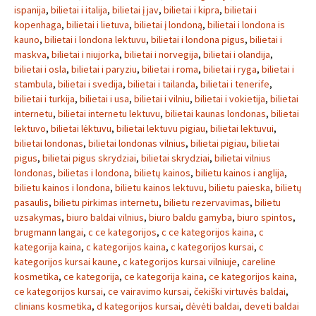
ispanija
,
bilietai i italija
,
bilietai į jav
,
bilietai i kipra
,
bilietai i
kopenhaga
,
bilietai i lietuva
,
bilietai į londoną
,
bilietai i londona is
kauno
,
bilietai i londona lektuvu
,
bilietai i londona pigus
,
bilietai i
maskva
,
bilietai i niujorka
,
bilietai i norvegija
,
bilietai i olandija
,
bilietai i osla
,
bilietai i paryziu
,
bilietai i roma
,
bilietai i ryga
,
bilietai i
stambula
,
bilietai i svedija
,
bilietai i tailanda
,
bilietai i tenerife
,
bilietai i turkija
,
bilietai i usa
,
bilietai i vilniu
,
bilietai i vokietija
,
bilietai
internetu
,
bilietai internetu lektuvu
,
bilietai kaunas londonas
,
bilietai
lektuvo
,
bilietai lėktuvu
,
bilietai lektuvu pigiau
,
bilietai lektuvui
,
bilietai londonas
,
bilietai londonas vilnius
,
bilietai pigiau
,
bilietai
pigus
,
bilietai pigus skrydziai
,
bilietai skrydziai
,
bilietai vilnius
londonas
,
bilietas i londona
,
bilietų kainos
,
bilietu kainos i anglija
,
bilietu kainos i londona
,
bilietu kainos lektuvu
,
bilietu paieska
,
bilietų
pasaulis
,
bilietu pirkimas internetu
,
bilietu rezervavimas
,
bilietu
uzsakymas
,
biuro baldai vilnius
,
biuro baldu gamyba
,
biuro spintos
,
brugmann langai
,
c ce kategorijos
,
c ce kategorijos kaina
,
c
kategorija kaina
,
c kategorijos kaina
,
c kategorijos kursai
,
c
kategorijos kursai kaune
,
c kategorijos kursai vilniuje
,
careline
kosmetika
,
ce kategorija
,
ce kategorija kaina
,
ce kategorijos kaina
,
ce kategorijos kursai
,
ce vairavimo kursai
,
čekiški virtuvės baldai
,
clinians kosmetika
,
d kategorijos kursai
,
dėvėti baldai
,
deveti baldai