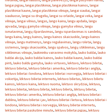
mediniai
,
langai naudoti
,
langai panevezys
,
langai pasyviam namui
,
langai pigiau
,
langai plastikiniai
,
langai plastikiniai kainos
,
langai
plastikiniai kaune
,
langai plastikiniai vilniuje
,
langai siauliai
,
langai
siauliuose
,
langai su drugeliu
,
langai su orlaide
,
langai veka
,
langai
vilniuje
,
langai vilnius
,
langas
,
lango kaina
,
langu apdaila
,
langu
apvadai
,
langų gamyba vilniuje
,
langu gamyba vilnius
,
langu
ismatavimai
,
langų išpardavimas
,
langu ispardavimas is sandelio
,
langu kaina
,
langų kainos
,
langu kainos skaiciuokle
,
langu kainos
vilniuje
,
langu matmenys
,
langu reguliavimas
,
langu roletai
,
langų
sistemos
,
langu skaiciuokle
,
langu spalvos
,
langų stiklinimas
,
langu
stiklinimas vilniuje
,
laukininku vairavimo mokykla
,
lauko baldai
,
lauko
baldai akcija
,
lauko baldai kainos
,
lauko baldai kaune
,
lauko baldai
pinti
,
lauko baldu gamyba
,
lauko virtuves
,
lektuvo
,
lektuvo biletai
,
lėktuvo bilietai
,
lektuvo bilietai i amerika
,
lektuvo bilietai i anglija
,
lektuvo bilietai i londona
,
lektuvo bilietai i norvegija
,
lektuvo bilietai i
vokietija
,
lėktuvo bilietai internetu
,
lektuvo bilietas
,
lėktuvo bilietu
kainos
,
lektuvo kaina
,
lektuvo nuoma
,
lektuvo skrydziai
,
lektuvu
,
lektuvu bileitai
,
lektuvu biletai
,
lektuvu bilieta
,
lėktuvų bilietai
,
lektuvu bilietai i amerika
,
lektuvu bilietai i anglija
,
lektuvu bilietai i
dublina
,
lektuvu bilietai i jav
,
lektuvu bilietai i lietuva
,
lektuvu bilietai i
londona
,
lektuvu bilietai i norvegija
,
lėktuvų bilietai internetu
,
lektuvu bilietai paskutine minute
,
lektuvu bilietai pigiau
,
lektuvu