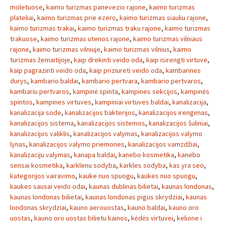
moletuose
,
kaimo turizmas panevezio rajone
,
kaimo turizmas
plateliai
,
kaimo turizmas prie ezero
,
kaimo turizmas siauliu rajone
,
kaimo turizmas trakai
,
kaimo turizmas traku rajone
,
kaimo turizmas
trakuose
,
kaimo turizmas utenos rajone
,
kaimo turizmas vilniaus
rajone
,
kaimo turizmas vilniuje
,
kaimo turizmas vilnius
,
kaimo
turizmas žemaitijoje
,
kaip drekinti veido oda
,
kaip isirengti virtuve
,
kaip pagrazinti veido oda
,
kaip priziureti veido oda
,
kambarines
durys
,
kambario baldai
,
kambario pertvara
,
kambario pertvaros
,
kambariu pertvaros
,
kampinė spinta
,
kampines sekcijos
,
kampinės
spintos
,
kampines virtuves
,
kampiniai virtuves baldai
,
kanalizacija
,
kanalizacija sode
,
kanalizacijos bakterijos
,
kanalizacijos irengimas
,
kanalizacijos sistema
,
kanalizacijos sistemos
,
kanalizacijos šuliniai
,
kanalizacijos valiklis
,
kanalizacijos valymas
,
kanalizacijos valymo
lynas
,
kanalizacijos valymo priemones
,
kanalizacijos vamzdžiai
,
kanalizaciju valymas
,
kanapa baldai
,
kanebo kosmetika
,
kanebo
sensai kosmetika
,
karklenu sodyba
,
karkles sodyba
,
kas yra seo
,
kategorijos vairavimo
,
kauke nuo spuogu
,
kaukes nuo spuogu
,
kaukes sausai veido odai
,
kaunas dublinas bilietai
,
kaunas londonas
,
kaunas londonas bilietai
,
kaunas londonas pigus skrydziai
,
kaunas
londonas skrydziai
,
kauno aerouostas
,
kauno baldai
,
kauno oro
uostas
,
kauno oro uostas bilietu kainos
,
kėdės virtuvei
,
kelione i