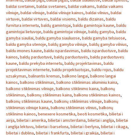
internetu
,
baldai pigu
,
baldai pigus
,
baldai siauliuose
,
baldai spintos
,
baldai svetainei
,
baldai svetaines
,
baldai vaikams
,
baldai vaikams
vilniuje
,
baldai vilniuje
,
baldai vilniuje kainos
,
baldai vilnius
,
baldai
virtuvei
,
baldai virtuves
,
baldai visiems
,
baldu dizainas
,
baldu
furnitura internetu
,
baldų gamintojai
,
baldu gamintojai kaune
,
baldu
gamintojai lietuvoje
,
baldu gamintojai vilniuje
,
baldų gamyba
,
baldu
gamyba siauliai
,
baldu gamyba siauliuose
,
baldu gamyba telsiuose
,
baldu gamyba utenoje
,
baldų gamyba vilniuje
,
baldų gamyba vilnius
,
baldu imones kaune
,
baldu ispardavimas
,
baldu isparduotuve
,
baldu
kainos
,
baldų parduotuvė
,
baldų parduotuvės
,
baldu parduotuves
kaune
,
baldu prekyba internetu
,
baldų projektavimas
,
baldu
projektavimas internete
,
baldu projektuotojas
,
baldu rojus
,
baldu
uzsakymas
,
balinantis kremas
,
balkono langai
,
balkono langai
kainos
,
balkono stiklinimas
,
balkono stiklinimas aliuminiu kaina
,
balkono stiklinimas vilniuje
,
balkono stiklinimo kaina
,
balkonų
stiklinimas
,
balkonų stiklinimas kaina
,
balkonu stiklinimas kainos
,
balkonų stiklinimas kaune
,
balkonų stiklinimas vilniuje
,
balkonų
stiklinimas vilniuje kaina
,
balkonu stiklinimas vilnius
,
balkonų
stiklinimo kainos
,
benexere kosmetika
,
beoti kosmetika
,
bilietai i
airija
,
bilietai i amerika
,
bilietai i amsterdama
,
bilietai i anglija
,
bilietai
i anglija lektuvu
,
bilietai i barselona
,
bilietai i berlyna
,
bilietai i cikaga
,
bilietai i dublina
,
bilietai i frankfurta
,
bilietai i graikija
,
bilietai i