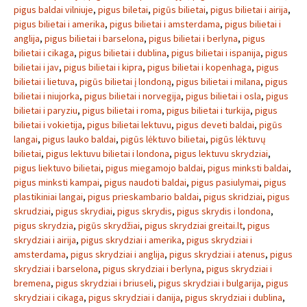
pigus baldai vilniuje
,
pigus biletai
,
pigūs bilietai
,
pigus bilietai i airija
,
pigus bilietai i amerika
,
pigus bilietai i amsterdama
,
pigus bilietai i
anglija
,
pigus bilietai i barselona
,
pigus bilietai i berlyna
,
pigus
bilietai i cikaga
,
pigus bilietai i dublina
,
pigus bilietai i ispanija
,
pigus
bilietai i jav
,
pigus bilietai i kipra
,
pigus bilietai i kopenhaga
,
pigus
bilietai i lietuva
,
pigūs bilietai į londoną
,
pigus bilietai i milana
,
pigus
bilietai i niujorka
,
pigus bilietai i norvegija
,
pigus bilietai i osla
,
pigus
bilietai i paryziu
,
pigus bilietai i roma
,
pigus bilietai i turkija
,
pigus
bilietai i vokietija
,
pigus bilietai lektuvu
,
pigus deveti baldai
,
pigūs
langai
,
pigus lauko baldai
,
pigūs lėktuvo bilietai
,
pigūs lėktuvų
bilietai
,
pigus lektuvu bilietai i londona
,
pigus lektuvu skrydziai
,
pigus liektuvo bilietai
,
pigus miegamojo baldai
,
pigus minksti baldai
,
pigus minksti kampai
,
pigus naudoti baldai
,
pigus pasiulymai
,
pigus
plastikiniai langai
,
pigus prieskambario baldai
,
pigus skridziai
,
pigus
skrudziai
,
pigus skrydiai
,
pigus skrydis
,
pigus skrydis i londona
,
pigus skrydzia
,
pigūs skrydžiai
,
pigus skrydziai greitai.lt
,
pigus
skrydziai i airija
,
pigus skrydziai i amerika
,
pigus skrydziai i
amsterdama
,
pigus skrydziai i anglija
,
pigus skrydziai i atenus
,
pigus
skrydziai i barselona
,
pigus skrydziai i berlyna
,
pigus skrydziai i
bremena
,
pigus skrydziai i briuseli
,
pigus skrydziai i bulgarija
,
pigus
skrydziai i cikaga
,
pigus skrydziai i danija
,
pigus skrydziai i dublina
,