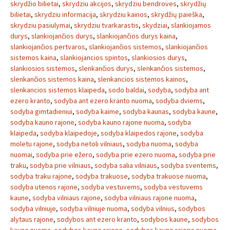
skrydžio bilietai
,
skrydziu akcijos
,
skrydziu bendroves
,
skrydžių
bilietai
,
skrydziu informacija
,
skrydziu kainos
,
skrydžių paieška
,
skrydziu pasiulymai
,
skrydziu tvarkarastis
,
skydziai
,
slankiojamos
durys
,
slankiojančios durys
,
slankiojančios durys kaina
,
slankiojančios pertvaros
,
slankiojančios sistemos
,
slankiojančios
sistemos kaina
,
slankiojancios spintos
,
slankiosios durys
,
slankiosios sistemos
,
slenkančios durys
,
slenkančios sistemos
,
slenkančios sistemos kaina
,
slenkancios sistemos kainos
,
slenkancios sistemos klaipeda
,
sodo baldai
,
sodyba
,
sodyba ant
ezero kranto
,
sodyba ant ezero kranto nuoma
,
sodyba dviems
,
sodyba gimtadieniui
,
sodyba kaime
,
sodyba kaunas
,
sodyba kaune
,
sodyba kauno rajone
,
sodyba kauno rajone nuoma
,
sodyba
klaipeda
,
sodyba klaipedoje
,
sodyba klaipedos rajone
,
sodyba
moletu rajone
,
sodyba netoli vilniaus
,
sodyba nuoma
,
sodyba
nuomai
,
sodyba prie ežero
,
sodyba prie ezero nuoma
,
sodyba prie
traku
,
sodyba prie vilniaus
,
sodyba salia vilniaus
,
sodyba sventems
,
sodyba traku rajone
,
sodyba trakuose
,
sodyba trakuose nuoma
,
sodyba utenos rajone
,
sodyba vestuvems
,
sodyba vestuvems
kaune
,
sodyba vilniaus rajone
,
sodyba vilniaus rajone nuoma
,
sodyba vilniuje
,
sodyba vilniuje nuoma
,
sodyba vilnius
,
sodybos
alytaus rajone
,
sodybos ant ezero kranto
,
sodybos kaune
,
sodybos