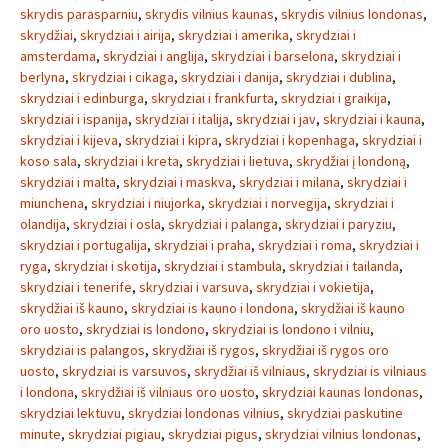
skrydis parasparniu
,
skrydis vilnius kaunas
,
skrydis vilnius londonas
,
skrydžiai
,
skrydziai i airija
,
skrydziai i amerika
,
skrydziai i
amsterdama
,
skrydziai i anglija
,
skrydziai i barselona
,
skrydziai i
berlyna
,
skrydziai i cikaga
,
skrydziai i danija
,
skrydziai i dublina
,
skrydziai i edinburga
,
skrydziai i frankfurta
,
skrydziai i graikija
,
skrydziai i ispanija
,
skrydziai i italija
,
skrydziai i jav
,
skrydziai i kauna
,
skrydziai i kijeva
,
skrydziai i kipra
,
skrydziai i kopenhaga
,
skrydziai i
koso sala
,
skrydziai i kreta
,
skrydziai i lietuva
,
skrydžiai į londoną
,
skrydziai i malta
,
skrydziai i maskva
,
skrydziai i milana
,
skrydziai i
miunchena
,
skrydziai i niujorka
,
skrydziai i norvegija
,
skrydziai i
olandija
,
skrydziai i osla
,
skrydziai i palanga
,
skrydziai i paryziu
,
skrydziai i portugalija
,
skrydziai i praha
,
skrydziai i roma
,
skrydziai i
ryga
,
skrydziai i skotija
,
skrydziai i stambula
,
skrydziai i tailanda
,
skrydziai i tenerife
,
skrydziai i varsuva
,
skrydziai i vokietija
,
skrydžiai iš kauno
,
skrydziai is kauno i londona
,
skrydžiai iš kauno
oro uosto
,
skrydziai is londono
,
skrydziai is londono i vilniu
,
skrydziai is palangos
,
skrydžiai iš rygos
,
skrydžiai iš rygos oro
uosto
,
skrydziai is varsuvos
,
skrydžiai iš vilniaus
,
skrydziai is vilniaus
i londona
,
skrydžiai iš vilniaus oro uosto
,
skrydziai kaunas londonas
,
skrydziai lektuvu
,
skrydziai londonas vilnius
,
skrydziai paskutine
minute
,
skrydziai pigiau
,
skrydziai pigus
,
skrydziai vilnius londonas
,