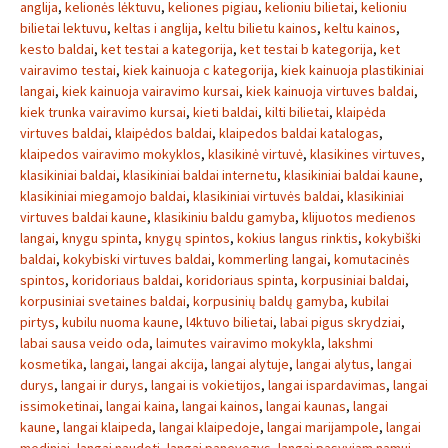
anglija
,
kelionės lėktuvu
,
keliones pigiau
,
kelioniu bilietai
,
kelioniu
bilietai lektuvu
,
keltas i anglija
,
keltu bilietu kainos
,
keltu kainos
,
kesto baldai
,
ket testai a kategorija
,
ket testai b kategorija
,
ket
vairavimo testai
,
kiek kainuoja c kategorija
,
kiek kainuoja plastikiniai
langai
,
kiek kainuoja vairavimo kursai
,
kiek kainuoja virtuves baldai
,
kiek trunka vairavimo kursai
,
kieti baldai
,
kilti bilietai
,
klaipėda
virtuves baldai
,
klaipėdos baldai
,
klaipedos baldai katalogas
,
klaipedos vairavimo mokyklos
,
klasikinė virtuvė
,
klasikines virtuves
,
klasikiniai baldai
,
klasikiniai baldai internetu
,
klasikiniai baldai kaune
,
klasikiniai miegamojo baldai
,
klasikiniai virtuvės baldai
,
klasikiniai
virtuves baldai kaune
,
klasikiniu baldu gamyba
,
klijuotos medienos
langai
,
knygu spinta
,
knygų spintos
,
kokius langus rinktis
,
kokybiški
baldai
,
kokybiski virtuves baldai
,
kommerling langai
,
komutacinės
spintos
,
koridoriaus baldai
,
koridoriaus spinta
,
korpusiniai baldai
,
korpusiniai svetaines baldai
,
korpusinių baldų gamyba
,
kubilai
pirtys
,
kubilu nuoma kaune
,
l4ktuvo bilietai
,
labai pigus skrydziai
,
labai sausa veido oda
,
laimutes vairavimo mokykla
,
lakshmi
kosmetika
,
langai
,
langai akcija
,
langai alytuje
,
langai alytus
,
langai
durys
,
langai ir durys
,
langai is vokietijos
,
langai ispardavimas
,
langai
issimoketinai
,
langai kaina
,
langai kainos
,
langai kaunas
,
langai
kaune
,
langai klaipeda
,
langai klaipedoje
,
langai marijampole
,
langai