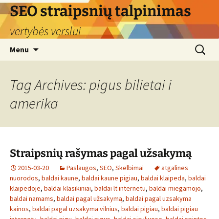
Skip
SEO straipsnių talpinimas
to
vertybės verslui
content
Search
Menu
for:
Tag Archives: pigus bilietai i
amerika
Straipsnių rašymas pagal užsakymą
2015-03-20
Paslaugos
,
SEO
,
Skelbimai
atgalines
nuorodos
,
baldai kaune
,
baldai kaune pigiau
,
baldai klaipeda
,
baldai
klaipedoje
,
baldai klasikiniai
,
baldai lt internetu
,
baldai miegamojo
,
baldai namams
,
baldai pagal užsakymą
,
baldai pagal uzsakyma
kainos
,
baldai pagal uzsakyma vilnius
,
baldai pigiau
,
baldai pigiau