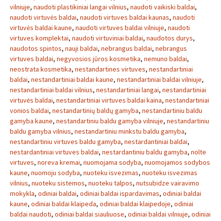
vilniuje
,
naudoti plastikiniai langai vilnius
,
naudoti vaikiski baldai
,
naudoti virtuvės baldai
,
naudoti virtuves baldai kaunas
,
naudoti
virtuvės baldai kaune
,
naudoti virtuves baldai vilniuje
,
naudoti
virtuves komplektai
,
naudoti virtuviniai baldai
,
naudotos durys
,
naudotos spintos
,
nauji baldai
,
nebrangus baldai
,
nebrangus
virtuves baldai
,
negyvosios jūros kosmetika
,
nemuno baldai
,
neostrata kosmetika
,
nestandartines virtuves
,
nestandartiniai
baldai
,
nestandartiniai baldai kaune
,
nestandartiniai baldai vilniuje
,
nestandartiniai baldai vilnius
,
nestandartiniai langai
,
nestandartiniai
virtuvės baldai
,
nestandartiniai virtuves baldai kaina
,
nestandartiniai
vonios baldai
,
nestandartinių baldų gamyba
,
nestandartiniu baldu
gamyba kaune
,
nestandartiniu baldu gamyba vilniuje
,
nestandartiniu
baldu gamyba vilnius
,
nestandartiniu minkstu baldu gamyba
,
nestandartiniu virtuves baldu gamyba
,
nestardantiniai baldai
,
nestardantiniai virtuves baldai
,
nestardantiniu baldu gamyba
,
nolte
virtuves
,
noreva kremai
,
nuomojama sodyba
,
nuomojamos sodybos
kaune
,
nuomoju sodyba
,
nuoteku isvezimas
,
nuoteku isvezimas
vilnius
,
nuoteku sistemos
,
nuoteku talpos
,
nutsubidze vairavimo
mokykla
,
odiniai baldai
,
odiniai baldai ispardavimas
,
odiniai baldai
kaune
,
odiniai baldai klaipeda
,
odiniai baldai klaipedoje
,
odiniai
baldai naudoti
,
odiniai baldai siauliuose
,
odiniai baldai vilniuje
,
odiniai