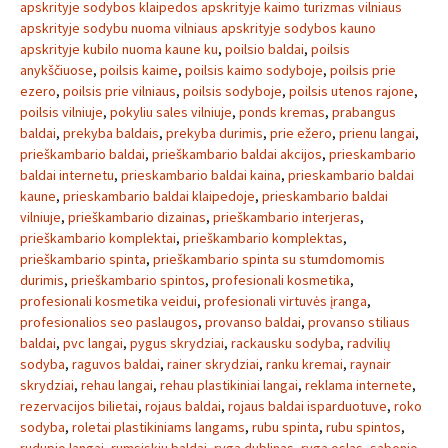
apskrityje sodybos klaipedos apskrityje kaimo turizmas vilniaus
apskrityje sodybu nuoma vilniaus apskrityje sodybos kauno
apskrityje kubilo nuoma kaune ku
,
poilsio baldai
,
poilsis
anykščiuose
,
poilsis kaime
,
poilsis kaimo sodyboje
,
poilsis prie
ezero
,
poilsis prie vilniaus
,
poilsis sodyboje
,
poilsis utenos rajone
,
poilsis vilniuje
,
pokyliu sales vilniuje
,
ponds kremas
,
prabangus
baldai
,
prekyba baldais
,
prekyba durimis
,
prie ežero
,
prienu langai
,
prieškambario baldai
,
prieškambario baldai akcijos
,
prieskambario
baldai internetu
,
prieskambario baldai kaina
,
prieskambario baldai
kaune
,
prieskambario baldai klaipedoje
,
prieskambario baldai
vilniuje
,
prieškambario dizainas
,
prieškambario interjeras
,
prieškambario komplektai
,
prieškambario komplektas
,
prieškambario spinta
,
prieškambario spinta su stumdomomis
durimis
,
prieškambario spintos
,
profesionali kosmetika
,
profesionali kosmetika veidui
,
profesionali virtuvės įranga
,
profesionalios seo paslaugos
,
provanso baldai
,
provanso stiliaus
baldai
,
pvc langai
,
pygus skrydziai
,
rackausku sodyba
,
radvilių
sodyba
,
raguvos baldai
,
rainer skrydziai
,
ranku kremai
,
raynair
skrydziai
,
rehau langai
,
rehau plastikiniai langai
,
reklama internete
,
rezervacijos bilietai
,
rojaus baldai
,
rojaus baldai isparduotuve
,
roko
sodyba
,
roletai plastikiniams langams
,
rubu spinta
,
rubu spintos
,