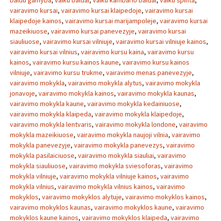
baldu gamyba
,
vaiku baldai
,
vaiku kambario baldai
,
vaiku spinta
,
vairavimo kursai
,
vairavimo kursai klaipedoje
,
vairavimo kursai
klaipedoje kainos
,
vairavimo kursai marijampoleje
,
vairavimo kursai
mazeikiuose
,
vairavimo kursai panevezyje
,
vairavimo kursai
siauliuose
,
vairavimo kursai vilniuje
,
vairavimo kursai vilniuje kainos
,
vairavimo kursai vilnius
,
vairavimo kursu kaina
,
vairavimo kursu
kainos
,
vairavimo kursu kainos kaune
,
vairavimo kursu kainos
vilniuje
,
vairavimo kursu trukme
,
vairavimo menas panevezyje
,
vairavimo mokykla
,
vairavimo mokykla alytus
,
vairavimo mokykla
jonavoje
,
vairavimo mokykla kainos
,
vairavimo mokykla kaunas
,
vairavimo mokykla kaune
,
vairavimo mokykla kedainiuose
,
vairavimo mokykla klaipeda
,
vairavimo mokykla klaipedoje
,
vairavimo mokykla lentvaris
,
vairavimo mokykla londone
,
vairavimo
mokykla mazeikiuose
,
vairavimo mokykla naujoji vilnia
,
vairavimo
mokykla panevezyje
,
vairavimo mokykla panevezys
,
vairavimo
mokykla pasilaiciuose
,
vairavimo mokykla siauliai
,
vairavimo
mokykla siauliuose
,
vairavimo mokykla sviesoforas
,
vairavimo
mokykla vilniuje
,
vairavimo mokykla vilniuje kainos
,
vairavimo
mokykla vilnius
,
vairavimo mokykla vilnius kainos
,
vairavimo
mokyklos
,
vairavimo mokyklos alytuje
,
vairavimo mokyklos kainos
,
vairavimo mokyklos kaunas
,
vairavimo mokyklos kaune
,
vairavimo
mokyklos kaune kainos
,
vairavimo mokyklos klaipeda
,
vairavimo