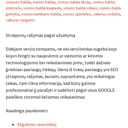
virtuves baldai
,
vonios baldai
,
vonios baldai akcija
,
vonios baldai
internetu
,
vonios baldai klaipeda
,
vonios baldai vilnius
,
vonios baldu
gamyba
,
vonios kambario baldai
,
vonios spinteles
,
zalensu sodyba
,
zaliuzes langams
Straipsnių rašymas pagal užsakymą
Didėjant verslo tempams, ne visi verslininkai sugeba koja
kojon žengti su naujovėmis ar vienomis ar kitomis
technologijomis bei reikalavimais joms, todėl dažnais
griebiasi paslaugų tiekėjų. Viena iš tokių paslaugų yra SEO
straipsnių rašymas, kuriam, suprantama, yra reikalingas
laikas, tam tikra informacija, kad būtų galima
profesionaliai jį parašyti ir sudėlioti pagal visus GOOGLE
paieškos sistemai keliamus reikalavimus.
Naudinga pasidomėti:
Atgalines nuorodos
;