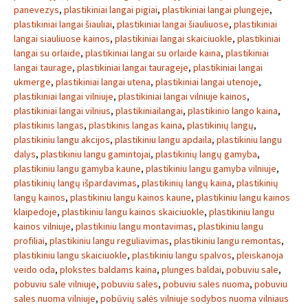
panevezys
,
plastikiniai langai pigiai
,
plastikiniai langai plungeje
,
plastikiniai langai šiauliai
,
plastikiniai langai šiauliuose
,
plastikiniai
langai siauliuose kainos
,
plastikiniai langai skaiciuokle
,
plastikiniai
langai su orlaide
,
plastikiniai langai su orlaide kaina
,
plastikiniai
langai taurage
,
plastikiniai langai taurageje
,
plastikiniai langai
ukmerge
,
plastikiniai langai utena
,
plastikiniai langai utenoje
,
plastikiniai langai vilniuje
,
plastikiniai langai vilniuje kainos
,
plastikiniai langai vilnius
,
plastikiniailangai
,
plastikinio lango kaina
,
plastikinis langas
,
plastikinis langas kaina
,
plastikinių langų
,
plastikiniu langu akcijos
,
plastikiniu langu apdaila
,
plastikiniu langu
dalys
,
plastikiniu langu gamintojai
,
plastikinių langų gamyba
,
plastikiniu langu gamyba kaune
,
plastikiniu langu gamyba vilniuje
,
plastikinių langų išpardavimas
,
plastikinių langų kaina
,
plastikinių
langų kainos
,
plastikiniu langu kainos kaune
,
plastikiniu langu kainos
klaipedoje
,
plastikiniu langu kainos skaiciuokle
,
plastikiniu langu
kainos vilniuje
,
plastikiniu langu montavimas
,
plastikiniu langu
profiliai
,
plastikiniu langu reguliavimas
,
plastikiniu langu remontas
,
plastikiniu langu skaiciuokle
,
plastikiniu langu spalvos
,
pleiskanoja
veido oda
,
plokstes baldams kaina
,
plunges baldai
,
pobuviu sale
,
pobuviu sale vilniuje
,
pobuviu sales
,
pobuviu sales nuoma
,
pobuviu
sales nuoma vilniuje
,
pobūvių salės vilniuje sodybos nuoma vilniaus