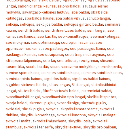
rudupio langai
,
rumsiskiu baldai
,
ryga dublinas
,
ryga oslas
,
sabonio
langai
,
sabonio langai kaunas
,
salono baldai
,
saugaus eismo
mokykla
,
savaitgalio kelionės lėktuvu
,
sba baldai
,
sba baldai
katalogas
,
sba baldai kaune
,
sba baldai vilnius
,
schuco langai
,
sekcija
,
sekcijos
,
sekcijos baldai
,
sekcijos gintaro baldai
,
seminarai
kaune
,
sendinti baldai
,
sendinti virtuves baldai
,
seni langai
,
seo
kaina
,
seo kainos
,
seo kas tai
,
seo konsultacijos
,
seo marketingas
,
seo mokymai
,
seo optimizacija
,
seo optimizavimas
,
seo
optimizavimas kaina
,
seo paslaugos
,
seo paslaugos kaina
,
seo
paslaugos kainos
,
seo straipsniai
,
seo straipsniu rasymas
,
seo
straipsniu talpinimas
,
seo tai
,
seo tekstai
,
seo tyrimai
,
shiseido
kosmetika
,
siauliu baldai
,
siauliu vairavimo mokyklos
,
sieninė spinta
,
sienine spinta kaina
,
sienines spintos kaina
,
sienines spintos kainos
,
sieniniu spintu kainos
,
siguldos baldai
,
siguldos baldai kainos
,
siguldos virtuves baldai
,
siltas langas
,
šilti langai
,
silti plastikiniai
langai
,
silutes baldai
,
šilutės virtuvės baldai
,
sisteminiai baldai
,
skandinaviski langai
,
skandinavisko tipo langai
,
skelbiu.lt spintos
,
skraja baldai
,
skrendu pigiau
,
skrendu pigu
,
skrendu pigūs
,
skridziai
,
skrisk pigiau
,
skrydis
,
skrydis i amsterdama
,
skrydis i
dublina
,
skrydis i kopenhaga
,
skrydis i londona
,
skrydis i malaga
,
skrydis i malta
,
skrydis i miunchena
,
skrydis i osla
,
skrydis i
stambula
,
skrydis i tenerife
,
skrydis lektuvu
,
skrydis oro balionu
,