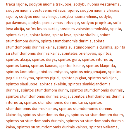
traku rajone
,
sodybu nuoma trakuose
,
sodybu nuoma vestuvems
,
sodybu nuoma vestuvems vilniaus rajone
,
sodybu nuoma vilniaus
rajone
,
sodybu nuoma vilniuje
,
sodybu nuoma vilnius
,
sodybų
pardavimas
,
sodybu pardavimas lietuvoje
,
sodybu projektai
,
sofa
lova akcija
,
sofos lovos akcija
,
sostines vairavimo mokykla
,
spinta
,
spinta akcija
,
spinta kaina
,
spinta lova
,
spinta skelbiu
,
spinta
stumdomom durim
,
spinta stumdomomis durimis
,
spinta
stumdomomis durimis kaina
,
spinta su stumdomomis durimis
,
spinta
su stumdomomis durimis kaina
,
spintelės prie lovos
,
spintos
,
spintos akcija
,
spintos durys
,
spintos guru
,
spintos internetu
,
spintos kaina
,
spintos kaunas
,
spintos kaune
,
spintos klaipeda
,
spintos komodos
,
spintos lentynos
,
spintos miegamajam
,
spintos
pagal uzsakyma
,
spintos pigiai
,
spintos pigiau
,
spintos sekcijos
,
spintos siauliuose
,
spintos skelbiu
,
spintos slankiojančiomis
durimis
,
spintos stumdomom durim
,
spintos stumdomomis durimis
,
spintos stumdomomis durimis akcija
,
spintos stumdomomis durimis
internetu
,
spintos stumdomomis durimis kaina
,
spintos
stumdomomis durimis kainos
,
spintos stumdomomis durimis
klaipeda
,
spintos stumdomos durys
,
spintos su stumdomom durim
,
spintos su stumdomomis durimis
,
spintos su stumdomomis durimis
kaina
,
spintos su stumdomomis durimis kainos
,
spintos vaikams
,