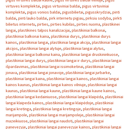
pigus virtuves baldai kaune
,
pigus virtuves baldai vilniuje
,
pigus
virtuves komplektai
,
pigus virtuviniai baldai
,
pigus virtuviniai
komplektai
,
pigus vonios baldai
,
pigusbilietai
,
pigusskrydziai
,
pinti
baldai
,
pinti lauko baldai
,
pirk internetu pigiau
,
pirksiu sodyba
,
pirkti
bilietus internetu
,
pirties
,
pirties kubilas
,
pirties nuoma
,
plastikinei
langai
,
plastikines talpos kanalizacijai
,
plastikiniai balkonai
,
plastikiniai balkonai kaina
,
plastikiniai durys
,
plastikiniai durys
kainos
,
plastikiniai langai
,
plastikiniai langai akcija
,
plastikiniai langai
akcijos
,
plastikiniai langai alytuje
,
plastikiniai langai alytus
,
plastikiniai langai balkonui kaina
,
plastikiniai langai druskininkuose
,
plastikiniai langai durys
,
plastikiniai langai ir durys
,
plastikiniai langai
išpardavimas
,
plastikiniai langai issimoketinai
,
plastikiniai langai
jonava
,
plastikiniai langai jonavoje
,
plastikiniai langai jurbarke
,
plastikiniai langai kaina
,
plastikiniai langai kainos
,
plastikiniai langai
kainos kaunas
,
plastikiniai langai kainos vilniuje
,
plastikiniai langai
kaunas
,
plastikiniai langai kaune
,
plastikiniai langai kaune kainos
,
plastikiniai langai kedainiuose
,
plastikiniai langai klaipėda
,
plastikiniai
langai klaipeda kainos
,
plastikiniai langai klaipėdoje
,
plastikiniai
langai kretinga
,
plastikiniai langai kretingoje
,
plastikiniai langai
marijampole
,
plastikiniai langai marijampoleje
,
plastikiniai langai
mazeikiuose
,
plastikiniai langai naudoti
,
plastikiniai langai
panevezyje
,
plastikiniai langai panevezyje kainos
,
plastikiniai langai