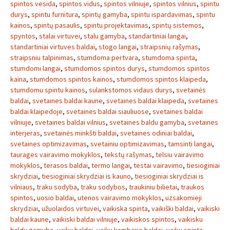
spintos vesida
,
spintos vidus
,
spintos vilniuje
,
spintos vilnius
,
spintu
durys
,
spintu furnitura
,
spintų gamyba
,
spintu ispardavimas
,
spintu
kainos
,
spintų pasaulis
,
spintu projektavimas
,
spintų sistemos
,
spyntos
,
stalai virtuvei
,
stalu gamyba
,
standartiniai langai
,
standartiniai virtuves baldai
,
stogo langai
,
straipsnių rašymas
,
straipsniu talpinimas
,
stumdoma pertvara
,
stumdoma spinta
,
stumdomi langai
,
stumdomos spintos durys
,
stumdomos spintos
kaina
,
stumdomos spintos kainos
,
stumdomos spintos klaipeda
,
stumdomu spintu kainos
,
sulankstomos vidaus durys
,
svetainės
baldai
,
svetaines baldai kaune
,
svetaines baldai klaipeda
,
svetaines
baldai klaipedoje
,
svetaines baldai siauliuose
,
svetaines baldai
vilniuje
,
svetaines baldai vilnius
,
svetaines baldu gamyba
,
svetaines
interjeras
,
svetainės minkšti baldai
,
svetaines odiniai baldai
,
svetaines optimizavimas
,
svetainiu optimizavimas
,
tamsinti langai
,
taurages vairavimo mokyklos
,
tekstų rašymas
,
telsiu vairavimo
mokyklos
,
terasos baldai
,
termo langai
,
testai vairavimo
,
tiesioginiai
skrydziai
,
tiesioginiai skrydziai is kauno
,
tiesioginiai skrydziai is
vilniaus
,
traku sodyba
,
traku sodybos
,
traukiniu bilietai
,
traukos
spintos
,
uosio baldai
,
utenos vairavimo mokyklos
,
uzsakomieji
skrydziai
,
užuolaidos virtuvei
,
vaikiska spinta
,
vaikiški baldai
,
vaikiski
baldai kaune
,
vaikiski baldai vilniuje
,
vaikiskos spintos
,
vaikisku