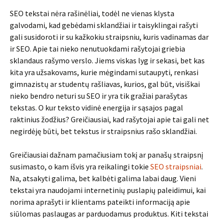
SEO tekstai nėra rašinėliai, todėl ne vienas klysta
galvodami, kad gebėdami sklandžiai ir taisyklingai rašyti
gali susidoroti ir su kažkokiu straipsniu, kuris vadinamas dar
ir SEO. Apie tai nieko nenutuokdami rašytojai griebia
sklandaus rašymo verslo. Jiems viskas lyg ir sekasi, bet kas
kita yra užsakovams, kurie mėgindami sutaupyti, renkasi
gimnazistų ar studentų rašliavas, kurios, gal būt, visiškai
nieko bendro neturi su SEO ir yra tik gražiai parašytas
tekstas. O kur teksto vidinė energija ir sąsajos pagal
raktinius žodžius? Greičiausiai, kad rašytojai apie tai gali net
negirdėję būti, bet tekstus ir straipsnius rašo sklandžiai.
Greičiausiai dažnam pamačiusiam tokį ar panašų straipsnį
susimasto, o kam išvis yra reikalingi tokie
SEO straipsniai
.
Na, atsakyti galima, bet kalbėti galima labai daug. Vieni
tekstai yra naudojami internetinių puslapių paleidimui, kai
norima aprašyti ir klientams pateikti informaciją apie
siūlomas paslaugas ar parduodamus produktus. Kiti tekstai