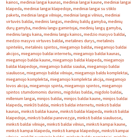
kainos
,
mediniai langai kaunas
,
mediniai langai kaune
,
mediniai langai
klaipeda
,
mediniai langai klaipedoje
,
mediniai langai su stiklo
paketu
,
mediniai langai vilniuje
,
mediniai langai vilnius
,
mediniai
virtuvės baldai
,
medinis langas
,
medinių baldų gamyba
,
medinių
durų gamyba
,
mediniu langu gamintojai
,
medinių langų gamyba
,
mediniu langu kaina
,
mediniu langu kainos
,
medzio masyvo baldai
,
medzio masyvo virtuves baldai
,
metalines durys
,
metalinės
spintelės
,
metalinės spintos
,
miegamojo baldai
,
miegamojo baldai
akcijos
,
miegamojo baldai internetu
,
miegamojo baldai kaunas
,
miegamojo baldai kaune
,
miegamojo baldai klaipeda
,
miegamojo
baldai klaipedoje
,
miegamojo baldai siauliai
,
miegamojo baldai
siauliuose
,
miegamojo baldai vilniuje
,
miegamojo baldu komplektai
,
miegamojo komplektai
,
miegamojo komplektai akcija
,
miegamojo
lovos akcija
,
miegamojo spinta
,
miegamojo spintos
,
miegamojo
spintos stumdomomis durimis
,
migdolas baldai
,
migdolo baldai
,
millenium langai
,
minijos baldai
,
minijos baldai kaune
,
minijos baldai
klaipeda
,
minkšti baldai
,
minksti baldai internetu
,
minksti baldai
kaunas
,
minksti baldai kaune
,
minksti baldai klaipeda
,
minksti baldai
klaipedoje
,
minksti baldai panevezyje
,
minksti baldai siauliuose
,
minksti baldai vilniuje
,
minksti baldai vilnius
,
minksti kampai kaune
,
minksti kampai klaipeda
,
minksti kampai klaipedoje
,
minksti kampai