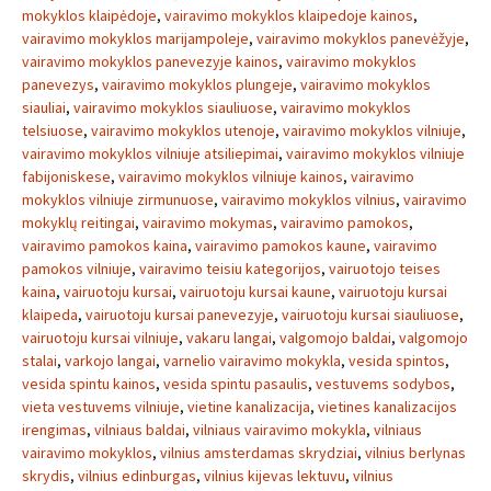
mokyklos klaipėdoje
,
vairavimo mokyklos klaipedoje kainos
,
vairavimo mokyklos marijampoleje
,
vairavimo mokyklos panevėžyje
,
vairavimo mokyklos panevezyje kainos
,
vairavimo mokyklos
panevezys
,
vairavimo mokyklos plungeje
,
vairavimo mokyklos
siauliai
,
vairavimo mokyklos siauliuose
,
vairavimo mokyklos
telsiuose
,
vairavimo mokyklos utenoje
,
vairavimo mokyklos vilniuje
,
vairavimo mokyklos vilniuje atsiliepimai
,
vairavimo mokyklos vilniuje
fabijoniskese
,
vairavimo mokyklos vilniuje kainos
,
vairavimo
mokyklos vilniuje zirmunuose
,
vairavimo mokyklos vilnius
,
vairavimo
mokyklų reitingai
,
vairavimo mokymas
,
vairavimo pamokos
,
vairavimo pamokos kaina
,
vairavimo pamokos kaune
,
vairavimo
pamokos vilniuje
,
vairavimo teisiu kategorijos
,
vairuotojo teises
kaina
,
vairuotoju kursai
,
vairuotoju kursai kaune
,
vairuotoju kursai
klaipeda
,
vairuotoju kursai panevezyje
,
vairuotoju kursai siauliuose
,
vairuotoju kursai vilniuje
,
vakaru langai
,
valgomojo baldai
,
valgomojo
stalai
,
varkojo langai
,
varnelio vairavimo mokykla
,
vesida spintos
,
vesida spintu kainos
,
vesida spintu pasaulis
,
vestuvems sodybos
,
vieta vestuvems vilniuje
,
vietine kanalizacija
,
vietines kanalizacijos
irengimas
,
vilniaus baldai
,
vilniaus vairavimo mokykla
,
vilniaus
vairavimo mokyklos
,
vilnius amsterdamas skrydziai
,
vilnius berlynas
skrydis
,
vilnius edinburgas
,
vilnius kijevas lektuvu
,
vilnius