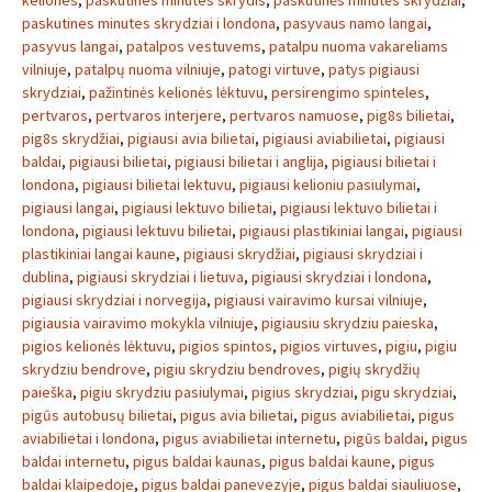
keliones
,
paskutines minutes skrydis
,
paskutinės minutės skrydžiai
,
paskutines minutes skrydziai i londona
,
pasyvaus namo langai
,
pasyvus langai
,
patalpos vestuvems
,
patalpu nuoma vakareliams
vilniuje
,
patalpų nuoma vilniuje
,
patogi virtuve
,
patys pigiausi
skrydziai
,
pažintinės kelionės lėktuvu
,
persirengimo spinteles
,
pertvaros
,
pertvaros interjere
,
pertvaros namuose
,
pig8s bilietai
,
pig8s skrydžiai
,
pigiausi avia bilietai
,
pigiausi aviabilietai
,
pigiausi
baldai
,
pigiausi bilietai
,
pigiausi bilietai i anglija
,
pigiausi bilietai i
londona
,
pigiausi bilietai lektuvu
,
pigiausi kelioniu pasiulymai
,
pigiausi langai
,
pigiausi lektuvo bilietai
,
pigiausi lektuvo bilietai i
londona
,
pigiausi lektuvu bilietai
,
pigiausi plastikiniai langai
,
pigiausi
plastikiniai langai kaune
,
pigiausi skrydžiai
,
pigiausi skrydziai i
dublina
,
pigiausi skrydziai i lietuva
,
pigiausi skrydziai i londona
,
pigiausi skrydziai i norvegija
,
pigiausi vairavimo kursai vilniuje
,
pigiausia vairavimo mokykla vilniuje
,
pigiausiu skrydziu paieska
,
pigios kelionės lėktuvu
,
pigios spintos
,
pigios virtuves
,
pigiu
,
pigiu
skrydziu bendrove
,
pigiu skrydziu bendroves
,
pigių skrydžių
paieška
,
pigiu skrydziu pasiulymai
,
pigius skrydziai
,
pigu skrydziai
,
pigūs autobusų bilietai
,
pigus avia bilietai
,
pigus aviabilietai
,
pigus
aviabilietai i londona
,
pigus aviabilietai internetu
,
pigūs baldai
,
pigus
baldai internetu
,
pigus baldai kaunas
,
pigus baldai kaune
,
pigus
baldai klaipedoje
,
pigus baldai panevezyje
,
pigus baldai siauliuose
,