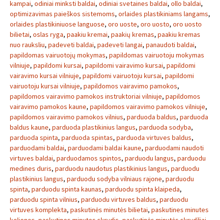
kampai
,
odiniai minksti baldai
,
odiniai svetaines baldai
,
ollo baldai
,
optimizavimas paieškos sistemoms
,
orlaides plastikiniams langams
,
orlaides plastikiniuose languose
,
oro uoste
,
oro uosto
,
oro uosto
bilietai
,
oslas ryga
,
paakiu kremai
,
paakių kremas
,
paakiu kremas
nuo rauksliu
,
padeveti baldai
,
padeveti langai
,
panaudoti baldai
,
papildomas vairuotojų mokymas
,
papildomas vairuotoju mokymas
vilniuje
,
papildomi kursai
,
papildomi vairavimo kursai
,
papildomi
vairavimo kursai vilniuje
,
papildomi vairuotoju kursai
,
papildomi
vairuotoju kursai vilniuje
,
papildomos vairavimo pamokos
,
papildomos vairavimo pamokos instruktoriai vilniuje
,
papildomos
vairavimo pamokos kaune
,
papildomos vairavimo pamokos vilniuje
,
papildomos vairavimo pamokos vilnius
,
parduoda baldus
,
parduoda
baldus kaune
,
parduoda plastikinius langus
,
parduoda sodyba
,
parduoda spinta
,
parduoda spintas
,
parduoda virtuves baldus
,
parduodami baldai
,
parduodami baldai kaune
,
parduodami naudoti
virtuves baldai
,
parduodamos spintos
,
parduodu langus
,
parduodu
medines duris
,
parduodu naudotus plastikinius langus
,
parduodu
plastikinius langus
,
parduodu sodyba vilniaus rajone
,
parduodu
spinta
,
parduodu spinta kaunas
,
parduodu spinta klaipeda
,
parduodu spinta vilnius
,
parduodu virtuves baldus
,
parduodu
virtuves komplekta
,
paskutinės minutės bilietai
,
paskutines minutes