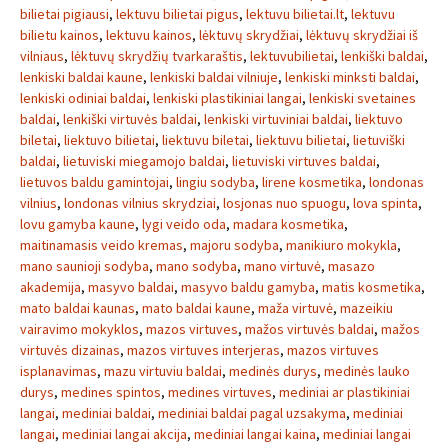
bilietai pigiausi
,
lektuvu bilietai pigus
,
lektuvu bilietai.lt
,
lektuvu
bilietu kainos
,
lektuvu kainos
,
lėktuvų skrydžiai
,
lėktuvų skrydžiai iš
vilniaus
,
lėktuvų skrydžių tvarkaraštis
,
lektuvubilietai
,
lenkiški baldai
,
lenkiski baldai kaune
,
lenkiski baldai vilniuje
,
lenkiski minksti baldai
,
lenkiski odiniai baldai
,
lenkiski plastikiniai langai
,
lenkiski svetaines
baldai
,
lenkiški virtuvės baldai
,
lenkiski virtuviniai baldai
,
liektuvo
biletai
,
liektuvo bilietai
,
liektuvu biletai
,
liektuvu bilietai
,
lietuviški
baldai
,
lietuviski miegamojo baldai
,
lietuviski virtuves baldai
,
lietuvos baldu gamintojai
,
lingiu sodyba
,
lirene kosmetika
,
londonas
vilnius
,
londonas vilnius skrydziai
,
losjonas nuo spuogu
,
lova spinta
,
lovu gamyba kaune
,
lygi veido oda
,
madara kosmetika
,
maitinamasis veido kremas
,
majoru sodyba
,
manikiuro mokykla
,
mano saunioji sodyba
,
mano sodyba
,
mano virtuvė
,
masazo
akademija
,
masyvo baldai
,
masyvo baldu gamyba
,
matis kosmetika
,
mato baldai kaunas
,
mato baldai kaune
,
maža virtuvė
,
mazeikiu
vairavimo mokyklos
,
mazos virtuves
,
mažos virtuvės baldai
,
mažos
virtuvės dizainas
,
mazos virtuves interjeras
,
mazos virtuves
isplanavimas
,
mazu virtuviu baldai
,
medinės durys
,
medinės lauko
durys
,
medines spintos
,
medines virtuves
,
mediniai ar plastikiniai
langai
,
mediniai baldai
,
mediniai baldai pagal uzsakyma
,
mediniai
langai
,
mediniai langai akcija
,
mediniai langai kaina
,
mediniai langai