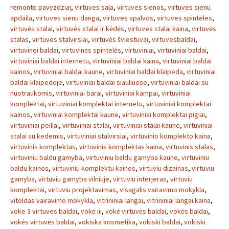
remonto pavyzdziai
,
virtuves sala
,
virtuves sienos
,
virtuves sienu
apdaila
,
virtuves sienu danga
,
virtuves spalvos
,
virtuves spinteles
,
virtuvės stalai
,
virtuvės stalai ir kėdės
,
virtuves stalai kaina
,
virtuvės
stalas
,
virtuves stalvirsiai
,
virtuvės šviestuvai
,
virtuvesbaldai
,
virtuvinei baldai
,
virtuvinės spintelės
,
virtuviniai
,
virtuviniai baldai
,
virtuviniai baldai internetu
,
virtuviniai baldai kaina
,
virtuviniai baldai
kainos
,
virtuviniai baldai kaune
,
virtuviniai baldai klaipeda
,
virtuviniai
baldai klaipedoje
,
virtuviniai baldai siauliuose
,
virtuviniai baldai su
nuotraukomis
,
virtuviniai barai
,
virtuviniai kampai
,
virtuviniai
komplektai
,
virtuviniai komplektai internetu
,
virtuviniai komplektai
kainos
,
virtuviniai komplektai kaune
,
virtuviniai komplektai pigiai
,
virtuviniai peiliai
,
virtuviniai stalai
,
virtuviniai stalai kaune
,
virtuviniai
stalai su kedemis
,
virtuviniai stalvirsiai
,
virtuvinio komplekto kaina
,
virtuvinis komplektas
,
virtuvinis komplektas kaina
,
virtuvinis stalas
,
virtuviniu baldu gamyba
,
virtuviniu baldu gamyba kaune
,
virtuviniu
baldu kainos
,
virtuviniu komplektu kainos
,
virtuviu dizainas
,
virtuviu
gamyba
,
virtuviu gamyba vilniuje
,
virtuviu interjeras
,
virtuviu
komplektai
,
virtuviu projektavimas
,
visagalis vairavimo mokykla
,
vitoldas vairavimo mokykla
,
vitrininiai langai
,
vitrininiai langai kaina
,
voke 3 virtuves baldai
,
vokė iii
,
vokė virtuvės baldai
,
vokės baldai
,
vokės virtuvės baldai
,
vokiska kosmetika
,
vokiski baldai
,
vokiski