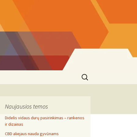
Search
for:
Naujausios temos
Didelis vidaus durų pasirinkimas – rankenos
ir dizainas
CBD aliejaus nauda gyvūnams