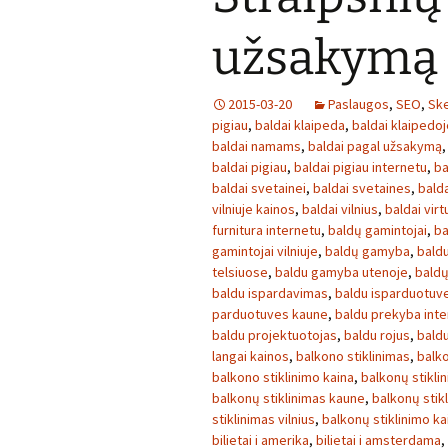
užsakymą
2015-03-20
Paslaugos
,
SEO
,
Ske
pigiau
,
baldai klaipeda
,
baldai klaipedoj
baldai namams
,
baldai pagal užsakymą
baldai pigiau
,
baldai pigiau internetu
,
ba
baldai svetainei
,
baldai svetaines
,
bald
vilniuje kainos
,
baldai vilnius
,
baldai virt
furnitura internetu
,
baldų gamintojai
,
ba
gamintojai vilniuje
,
baldų gamyba
,
baldu
telsiuose
,
baldu gamyba utenoje
,
baldų
baldu ispardavimas
,
baldu isparduotuv
parduotuves kaune
,
baldu prekyba inte
baldu projektuotojas
,
baldu rojus
,
bald
langai kainos
,
balkono stiklinimas
,
balko
balkono stiklinimo kaina
,
balkonų stikli
balkonų stiklinimas kaune
,
balkonų stikl
stiklinimas vilnius
,
balkonų stiklinimo ka
bilietai i amerika
,
bilietai i amsterdama
,