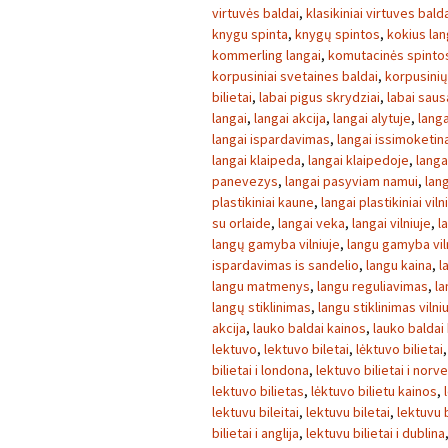
virtuvės baldai
,
klasikiniai virtuves bald
knygu spinta
,
knygų spintos
,
kokius lan
kommerling langai
,
komutacinės spinto
korpusiniai svetaines baldai
,
korpusini
bilietai
,
labai pigus skrydziai
,
labai sau
langai
,
langai akcija
,
langai alytuje
,
langa
langai ispardavimas
,
langai issimoketin
langai klaipeda
,
langai klaipedoje
,
langa
panevezys
,
langai pasyviam namui
,
lang
plastikiniai kaune
,
langai plastikiniai viln
su orlaide
,
langai veka
,
langai vilniuje
,
l
langų gamyba vilniuje
,
langu gamyba vil
ispardavimas is sandelio
,
langu kaina
,
l
langu matmenys
,
langu reguliavimas
,
la
langų stiklinimas
,
langu stiklinimas vilni
akcija
,
lauko baldai kainos
,
lauko baldai
lektuvo
,
lektuvo biletai
,
lėktuvo bilietai
bilietai i londona
,
lektuvo bilietai i norve
lektuvo bilietas
,
lėktuvo bilietu kainos
,
lektuvu bileitai
,
lektuvu biletai
,
lektuvu b
bilietai i anglija
,
lektuvu bilietai i dublina