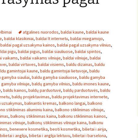
lbimai
atgalines nuorodos
,
baldai kaune
,
baldai kaune
e
,
baldai klasikiniai
,
baldai lt internetu
,
baldai miegamojo
,
,
baldai pagal uzsakyma kainos
,
baldai pagal uzsakyma vilnius
,
ldai pigu
,
baldai pigus
,
baldai siauliuose
,
baldai spintos
,
ai vaikams
,
baldai vaikams vilniuje
,
baldai vilniuje
,
baldai
uvei
,
baldai virtuves
,
baldai visiems
,
baldu dizainas
,
baldu
ldu gamintojai kaune
,
baldu gamintojai lietuvoje
,
baldu
 gamyba siauliai
,
baldu gamyba siauliuose
,
baldu gamyba
 gamyba vilniuje
,
baldų gamyba vilnius
,
baldu imones kaune
,
e
,
baldu kainos
,
baldų parduotuvė
,
baldų parduotuvės
,
baldu
rnetu
,
baldų projektavimas
,
baldu projektavimas internete
,
u uzsakymas
,
balinantis kremas
,
balkono langai
,
balkono
no stiklinimas aliuminiu kaina
,
balkono stiklinimas vilniuje
,
nimas
,
balkonų stiklinimas kaina
,
balkonu stiklinimas kainos
,
inimas vilniuje
,
balkonų stiklinimas vilniuje kaina
,
balkonu
inos
,
benexere kosmetika
,
beoti kosmetika
,
bilietai i airija
,
bilietai i anglija
,
bilietai i anglija lektuvu
,
bilietai i barselona
,