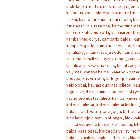
moletai
,
kaimo turizmas molėtų rajone
,
kaimo turizmas plateliai
,
kaimo turizmas
trakai
,
kaimo turizmas traku rajone
,
kai
turizmas vilniaus rajone
,
kaimo turizmas 
kaip drekinti veido oda
,
kaip isirengti v
kambarines durys
,
kambario baldai
,
kam
kampinė spinta
,
kampines sekcijos
,
kam
kanalizacija
,
kanalizacija sode
,
kanaliza
sistema
,
kanalizacijos sistemos
,
kanaliz
kanalizacijos valymo lynas
,
kanalizacij
valymas
,
kanapa baldai
,
kanebo kosmet
sodyba
,
kas yra seo
,
kategorijos vaira
veido odai
,
kaunas dublinas bilietai
,
kau
pigus skrydziai
,
kaunas londonas skrydz
kauno oro uostas bilietu kainos
,
kėdės v
kelioniu bilietai
,
kelioniu bilietai lektuvu
baldai
,
ket testai a kategorija
,
ket testa
kiek kainuoja plastikiniai langai
,
kiek kai
trunka vairavimo kursai
,
kieti baldai
,
kilt
baldai katalogas
,
klaipedos vairavimo 
baldai
,
klasikiniai baldai internetu
,
klasi