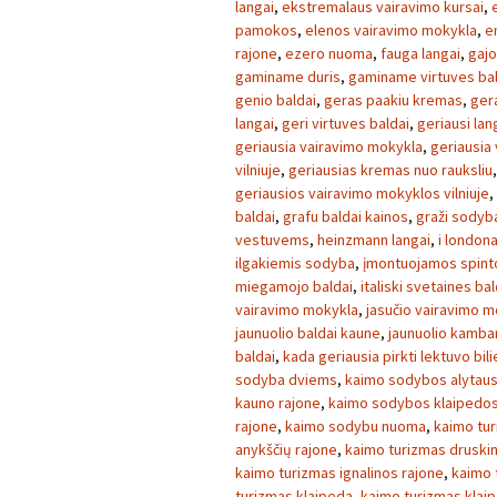
langai
,
ekstremalaus vairavimo kursai
,
pamokos
,
elenos vairavimo mokykla
,
e
rajone
,
ezero nuoma
,
fauga langai
,
gajo
gaminame duris
,
gaminame virtuves ba
genio baldai
,
geras paakiu kremas
,
ger
langai
,
geri virtuves baldai
,
geriausi lan
geriausia vairavimo mokykla
,
geriausia
vilniuje
,
geriausias kremas nuo rauksliu
geriausios vairavimo mokyklos vilniuje
,
baldai
,
grafu baldai kainos
,
graži sodyb
vestuvems
,
heinzmann langai
,
i london
ilgakiemis sodyba
,
įmontuojamos spint
miegamojo baldai
,
italiski svetaines bal
vairavimo mokykla
,
jasučio vairavimo m
jaunuolio baldai kaune
,
jaunuolio kambar
baldai
,
kada geriausia pirkti lektuvo bil
sodyba dviems
,
kaimo sodybos alytaus
kauno rajone
,
kaimo sodybos klaipedos
rajone
,
kaimo sodybu nuoma
,
kaimo tu
anykščių rajone
,
kaimo turizmas druski
kaimo turizmas ignalinos rajone
,
kaimo 
turizmas klaipeda
,
kaimo turizmas klai