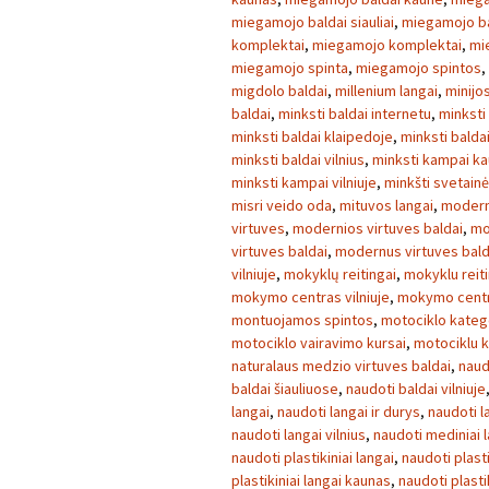
miegamojo baldai siauliai
,
miegamojo ba
komplektai
,
miegamojo komplektai
,
mi
miegamojo spinta
,
miegamojo spintos
,
migdolo baldai
,
millenium langai
,
minijo
baldai
,
minksti baldai internetu
,
minksti
minksti baldai klaipedoje
,
minksti balda
minksti baldai vilnius
,
minksti kampai k
minksti kampai vilniuje
,
minkšti svetainė
misri veido oda
,
mituvos langai
,
modern
virtuves
,
modernios virtuves baldai
,
mo
virtuves baldai
,
modernus virtuves bald
vilniuje
,
mokyklų reitingai
,
mokyklu reiti
mokymo centras vilniuje
,
mokymo centra
montuojamos spintos
,
motociklo kateg
motociklo vairavimo kursai
,
motociklu k
naturalaus medzio virtuves baldai
,
naud
baldai šiauliuose
,
naudoti baldai vilniuje
langai
,
naudoti langai ir durys
,
naudoti l
naudoti langai vilnius
,
naudoti mediniai 
naudoti plastikiniai langai
,
naudoti plasti
plastikiniai langai kaunas
,
naudoti plasti