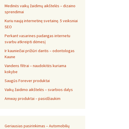
Medinės vaikų žaidimų aikštelės – dizaino
sprendimai
Kuriu naują internetinę svetainę. 5 veiksniai
SEO
Perkant vasarines padangas internetu
svarbu atkreipti dėmesį
Ir kauniečiai prižiūri dantis – odontologas
Kaune
Vandens filtrai – naudokitės kuriama
kokybe
Saugūs Forever produktai
Vaikų žaidimo aikštelės – svarbios dalys
Amway produktai – pasidžiaukim
Geriausias pasirinkimas – Automobilių