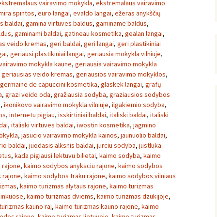
ekstremalaus vairavimo mokykla
,
ekstremalaus vairavimo
mira spintos
,
euro langai
,
evaldo langai
,
ežeras anykščių
s baldai
,
gamina virtuves baldus
,
gaminame baldus
,
ldus
,
gaminami baldai
,
gatineau kosmetika
,
gealan langai
,
as veido kremas
,
geri baldai
,
geri langai
,
geri plastikiniai
gai
,
geriausi plastikiniai langai
,
geriausia mokykla vilniuje
,
 vairavimo mokykla kaune
,
geriausia vairavimo mokykla
,
geriausias veido kremas
,
geriausios vairavimo mokyklos
,
germaine de capuccini kosmetika
,
glaskek langai
,
grafų
a
,
grazi veido oda
,
gražiausia sodyba
,
graziausios sodybos
a
,
ikonikovo vairavimo mokykla vilniuje
,
ilgakiemio sodyba
,
os
,
internetu pigiau
,
isskirtiniai baldai
,
italiski baldai
,
italiski
dai
,
italiski virtuves baldai
,
iwostin kosmetika
,
jagmino
okykla
,
jasucio vairavimo mokykla kainos
,
jaunuolio baldai
,
io baldai
,
juodasis alksnis baldai
,
jurciu sodyba
,
justluka
ietus
,
kada pigiausi lektuvu bilietai
,
kaimo sodyba
,
kaimo
 rajone
,
kaimo sodybos anyksciu rajone
,
kaimo sodybos
 rajone
,
kaimo sodybos traku rajone
,
kaimo sodybos vilniaus
rizmas
,
kaimo turizmas alytaus rajone
,
kaimo turizmas
ninkuose
,
kaimo turizmas dviems
,
kaimo turizmas dzukijoje
,
turizmas kauno raj
,
kaimo turizmas kauno rajone
,
kaimo
pedos rajone
,
kaimo turizmas lietuvoje
,
kaimo turizmas