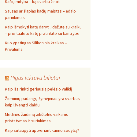
Kačių mityba – ką svarbu žinoti
Sausas ar šlapias kačių maistas – ėdalo
parinkimas
Kaip išmokyti katę daryti į dėžutę su kraiku
– prie tualeto katę pratinkite su kantrybe
Kuo ypatingas Silikoninis kraikas –
Privalumai
Pigus lektuvu bilietai
Kaip išsirinkti geriausią pelėsio valiklį
Žieminių padangų žymėjimas yra svarbus –
kaip išvengti klaidų
Medinės žaidimų aikštelės vaikams –
pristatymas ir surinkimas
Kaip sutaupyti aptveriant kaimo sodybą?