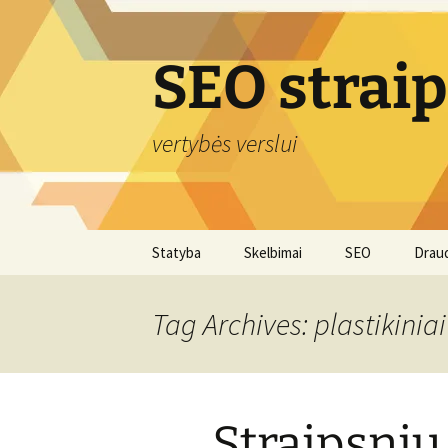
Skip
to
content
SEO strai
vertybės verslui
Statyba
Skelbimai
SEO
Drau
Tag Archives: plastikinia
Straipsnių