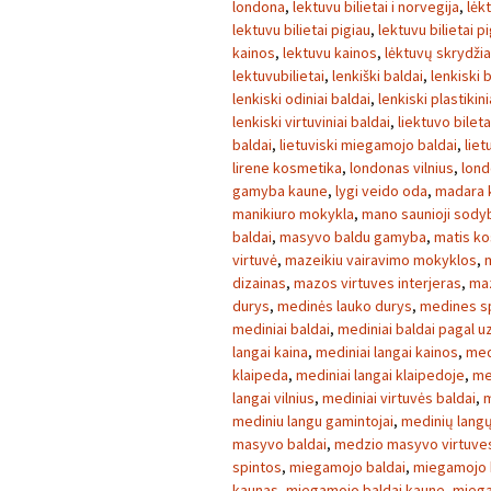
londona
,
lektuvu bilietai i norvegija
,
lėk
lektuvu bilietai pigiau
,
lektuvu bilietai p
kainos
,
lektuvu kainos
,
lėktuvų skrydžia
lektuvubilietai
,
lenkiški baldai
,
lenkiski 
lenkiski odiniai baldai
,
lenkiski plastikini
lenkiski virtuviniai baldai
,
liektuvo bileta
baldai
,
lietuviski miegamojo baldai
,
liet
lirene kosmetika
,
londonas vilnius
,
lond
gamyba kaune
,
lygi veido oda
,
madara 
manikiuro mokykla
,
mano saunioji sody
baldai
,
masyvo baldu gamyba
,
matis k
virtuvė
,
mazeikiu vairavimo mokyklos
,
dizainas
,
mazos virtuves interjeras
,
maz
durys
,
medinės lauko durys
,
medines s
mediniai baldai
,
mediniai baldai pagal 
langai kaina
,
mediniai langai kainos
,
med
klaipeda
,
mediniai langai klaipedoje
,
me
langai vilnius
,
mediniai virtuvės baldai
,
m
mediniu langu gamintojai
,
medinių lang
masyvo baldai
,
medzio masyvo virtuves
spintos
,
miegamojo baldai
,
miegamojo b
kaunas
,
miegamojo baldai kaune
,
miega