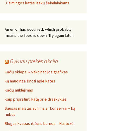
9 laimingos katės įsakų šeimininkams
An error has occurred, which probably
means the feed is down. Try again later.
Gyvunu prekes akcija
Kačių skiepai – vakcinacijos grafikas
Ką naudinga žinoti apie kates
Kačių auklėjimas
Kaip pripratinti katę prie draskyklės
Sausas maistas šunims ar konservai – ką
rinktis
Blogas kvapas iš šuns burnos – Halitozė