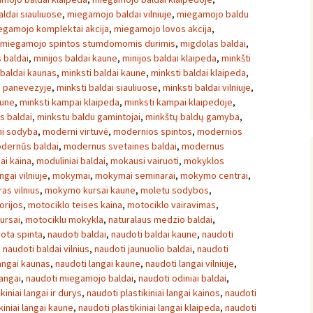
ldai siauliuose
,
miegamojo baldai vilniuje
,
miegamojo baldu
egamojo komplektai akcija
,
miegamojo lovos akcija
,
miegamojo spintos stumdomomis durimis
,
migdolas baldai
,
s baldai
,
minijos baldai kaune
,
minijos baldai klaipeda
,
minkšti
 baldai kaunas
,
minksti baldai kaune
,
minksti baldai klaipeda
,
i panevezyje
,
minksti baldai siauliuose
,
minksti baldai vilniuje
,
aune
,
minksti kampai klaipeda
,
minksti kampai klaipedoje
,
s baldai
,
minkstu baldu gamintojai
,
minkštų baldų gamyba
,
i sodyba
,
moderni virtuvė
,
modernios spintos
,
modernios
dernūs baldai
,
modernus svetaines baldai
,
modernus
ai kaina
,
moduliniai baldai
,
mokausi vairuoti
,
mokyklos
ngai vilniuje
,
mokymai
,
mokymai seminarai
,
mokymo centrai
,
s vilnius
,
mokymo kursai kaune
,
moletu sodybos
,
orijos
,
motociklo teises kaina
,
motociklo vairavimas
,
ursai
,
motociklu mokykla
,
naturalaus medzio baldai
,
ota spinta
,
naudoti baldai
,
naudoti baldai kaune
,
naudoti
,
naudoti baldai vilnius
,
naudoti jaunuolio baldai
,
naudoti
angai kaunas
,
naudoti langai kaune
,
naudoti langai vilniuje
,
langai
,
naudoti miegamojo baldai
,
naudoti odiniai baldai
,
kiniai langai ir durys
,
naudoti plastikiniai langai kainos
,
naudoti
kiniai langai kaune
,
naudoti plastikiniai langai klaipeda
,
naudoti