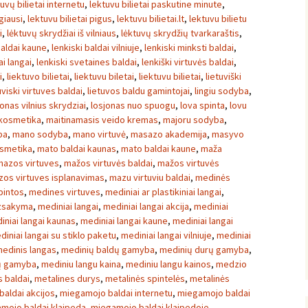
tuvų bilietai internetu
,
lektuvu bilietai paskutine minute
,
igiausi
,
lektuvu bilietai pigus
,
lektuvu bilietai.lt
,
lektuvu bilietu
i
,
lėktuvų skrydžiai iš vilniaus
,
lėktuvų skrydžių tvarkaraštis
,
baldai kaune
,
lenkiski baldai vilniuje
,
lenkiski minksti baldai
,
ai langai
,
lenkiski svetaines baldai
,
lenkiški virtuvės baldai
,
i
,
liektuvo bilietai
,
liektuvu biletai
,
liektuvu bilietai
,
lietuviški
uviski virtuves baldai
,
lietuvos baldu gamintojai
,
lingiu sodyba
,
onas vilnius skrydziai
,
losjonas nuo spuogu
,
lova spinta
,
lovu
kosmetika
,
maitinamasis veido kremas
,
majoru sodyba
,
ba
,
mano sodyba
,
mano virtuvė
,
masazo akademija
,
masyvo
osmetika
,
mato baldai kaunas
,
mato baldai kaune
,
maža
mazos virtuves
,
mažos virtuvės baldai
,
mažos virtuvės
os virtuves isplanavimas
,
mazu virtuviu baldai
,
medinės
pintos
,
medines virtuves
,
mediniai ar plastikiniai langai
,
uzsakyma
,
mediniai langai
,
mediniai langai akcija
,
mediniai
iniai langai kaunas
,
mediniai langai kaune
,
mediniai langai
diniai langai su stiklo paketu
,
mediniai langai vilniuje
,
mediniai
edinis langas
,
medinių baldų gamyba
,
medinių durų gamyba
,
ų gamyba
,
mediniu langu kaina
,
mediniu langu kainos
,
medzio
 baldai
,
metalines durys
,
metalinės spintelės
,
metalinės
aldai akcijos
,
miegamojo baldai internetu
,
miegamojo baldai
mojo baldai klaipeda
,
miegamojo baldai klaipedoje
,