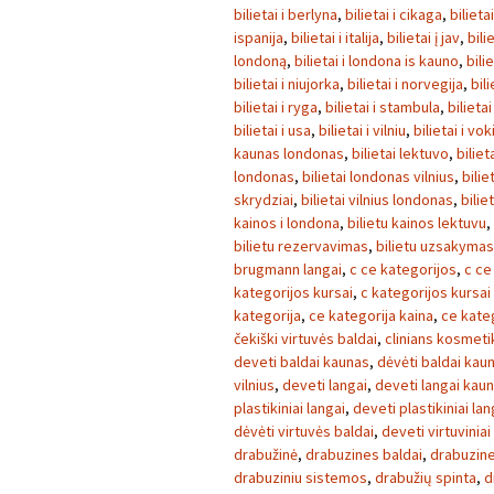
bilietai i berlyna
,
bilietai i cikaga
,
bilieta
ispanija
,
bilietai i italija
,
bilietai į jav
,
bili
londoną
,
bilietai i londona is kauno
,
bili
bilietai i niujorka
,
bilietai i norvegija
,
bili
bilietai i ryga
,
bilietai i stambula
,
bilietai
bilietai i usa
,
bilietai i vilniu
,
bilietai i vok
kaunas londonas
,
bilietai lektuvo
,
biliet
londonas
,
bilietai londonas vilnius
,
bilie
skrydziai
,
bilietai vilnius londonas
,
bilie
kainos i londona
,
bilietu kainos lektuvu
,
bilietu rezervavimas
,
bilietu uzsakymas
brugmann langai
,
c ce kategorijos
,
c ce
kategorijos kursai
,
c kategorijos kursai
kategorija
,
ce kategorija kaina
,
ce kate
čekiški virtuvės baldai
,
clinians kosmeti
deveti baldai kaunas
,
dėvėti baldai kau
vilnius
,
deveti langai
,
deveti langai kau
plastikiniai langai
,
deveti plastikiniai la
dėvėti virtuvės baldai
,
deveti virtuviniai
drabužinė
,
drabuzines baldai
,
drabuzin
drabuziniu sistemos
,
drabužių spinta
,
d