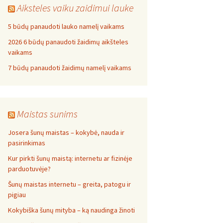
Aiksteles vaiku zaidimui lauke
5 būdų panaudoti lauko namelį vaikams
2026 6 būdų panaudoti žaidimų aikšteles
vaikams
7 būdų panaudoti žaidimų namelį vaikams
Maistas sunims
Josera šunų maistas – kokybė, nauda ir
pasirinkimas
Kur pirkti šunų maistą: internetu ar fizinėje
parduotuvėje?
Šunų maistas internetu – greita, patogu ir
pigiau
Kokybiška šunų mityba – ką naudinga žinoti