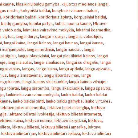
ai kaune
,
klasikiniu baldu gamyba
,
klijuotos medienos langai
,
gus rinktis
,
kokybiški baldai
,
kokybiski virtuves baldai
,
s
,
koridoriaus baldai
,
koridoriaus spinta
,
korpusiniai baldai
,
ų baldų gamyba
,
kubilai pirtys
,
kubilu nuoma kaune
,
l4ktuvo
sa veido oda
,
laimutes vairavimo mokykla
,
lakshmi kosmetika
,
i alytus
,
langai durys
,
langai ir durys
,
langai is vokietijos
,
ai
,
langai kaina
,
langai kainos
,
langai kaunas
,
langai kaune
,
i marijampole
,
langai mediniai
,
langai naudoti
,
langai
ai pigiau
,
langai plastikiniai
,
langai plastikiniai kainos
,
langai
iuje
,
langai siauliai
,
langai siauliuose
,
langai su drugeliu
,
langai
angai vilnius
,
langas
,
lango kaina
,
langu apdaila
,
langu apvadai
,
nius
,
langu ismatavimai
,
langų išpardavimas
,
langu
angų kainos
,
langu kainos skaiciuokle
,
langu kainos vilniuje
,
ngu roletai
,
langų sistemos
,
langu skaiciuokle
,
langu spalvos
,
uje
,
laukininku vairavimo mokykla
,
lauko baldai
,
lauko baldai
 kaune
,
lauko baldai pinti
,
lauko baldu gamyba
,
lauko virtuves
,
,
lektuvo bilietai i amerika
,
lektuvo bilietai i anglija
,
lektuvo
gija
,
lektuvo bilietai i vokietija
,
lėktuvo bilietai internetu
,
lektuvo kaina
,
lektuvo nuoma
,
lektuvo skrydziai
,
lektuvu
,
ilieta
,
lėktuvų bilietai
,
lektuvu bilietai i amerika
,
lektuvu
,
lektuvu bilietai i jav
,
lektuvu bilietai i lietuva
,
lektuvu bilietai i