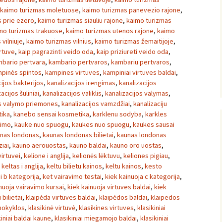
kaimo turizmas moletuose
,
kaimo turizmas panevezio rajone
,
 prie ezero
,
kaimo turizmas siauliu rajone
,
kaimo turizmas
mo turizmas trakuose
,
kaimo turizmas utenos rajone
,
kaimo
vilniuje
,
kaimo turizmas vilnius
,
kaimo turizmas žemaitijoje
,
irtuve
,
kaip pagrazinti veido oda
,
kaip priziureti veido oda
,
bario pertvara
,
kambario pertvaros
,
kambariu pertvaros
,
pinės spintos
,
kampines virtuves
,
kampiniai virtuves baldai
,
cijos bakterijos
,
kanalizacijos irengimas
,
kanalizacijos
acijos šuliniai
,
kanalizacijos valiklis
,
kanalizacijos valymas
,
os valymo priemones
,
kanalizacijos vamzdžiai
,
kanalizaciju
ika
,
kanebo sensai kosmetika
,
karklenu sodyba
,
karkles
vimo
,
kauke nuo spuogu
,
kaukes nuo spuogu
,
kaukes sausai
nas londonas
,
kaunas londonas bilietai
,
kaunas londonas
iai
,
kauno aerouostas
,
kauno baldai
,
kauno oro uostas
,
irtuvei
,
kelione i anglija
,
kelionės lėktuvu
,
keliones pigiau
,
,
keltas i anglija
,
keltu bilietu kainos
,
keltu kainos
,
kesto
i b kategorija
,
ket vairavimo testai
,
kiek kainuoja c kategorija
,
nuoja vairavimo kursai
,
kiek kainuoja virtuves baldai
,
kiek
i bilietai
,
klaipėda virtuves baldai
,
klaipėdos baldai
,
klaipedos
mokyklos
,
klasikinė virtuvė
,
klasikines virtuves
,
klasikiniai
kiniai baldai kaune
,
klasikiniai miegamojo baldai
,
klasikiniai