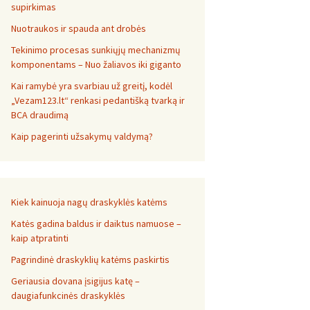
supirkimas
Nuotraukos ir spauda ant drobės
Tekinimo procesas sunkiųjų mechanizmų
komponentams – Nuo žaliavos iki giganto
Kai ramybė yra svarbiau už greitį, kodėl
„Vezam123.lt“ renkasi pedantišką tvarką ir
BCA draudimą
Kaip pagerinti užsakymų valdymą?
Kiek kainuoja nagų draskyklės katėms
Katės gadina baldus ir daiktus namuose –
kaip atpratinti
Pagrindinė draskyklių katėms paskirtis
Geriausia dovana įsigijus katę –
daugiafunkcinės draskyklės