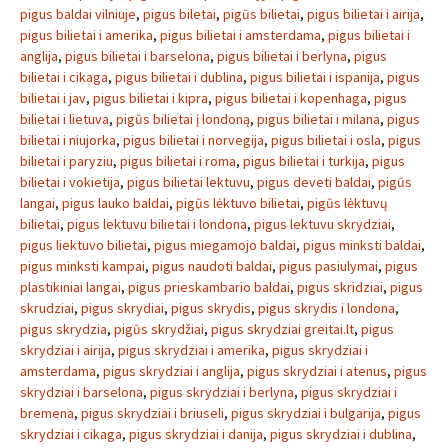
pigus baldai vilniuje
,
pigus biletai
,
pigūs bilietai
,
pigus bilietai i airija
,
pigus bilietai i amerika
,
pigus bilietai i amsterdama
,
pigus bilietai i
anglija
,
pigus bilietai i barselona
,
pigus bilietai i berlyna
,
pigus
bilietai i cikaga
,
pigus bilietai i dublina
,
pigus bilietai i ispanija
,
pigus
bilietai i jav
,
pigus bilietai i kipra
,
pigus bilietai i kopenhaga
,
pigus
bilietai i lietuva
,
pigūs bilietai į londoną
,
pigus bilietai i milana
,
pigus
bilietai i niujorka
,
pigus bilietai i norvegija
,
pigus bilietai i osla
,
pigus
bilietai i paryziu
,
pigus bilietai i roma
,
pigus bilietai i turkija
,
pigus
bilietai i vokietija
,
pigus bilietai lektuvu
,
pigus deveti baldai
,
pigūs
langai
,
pigus lauko baldai
,
pigūs lėktuvo bilietai
,
pigūs lėktuvų
bilietai
,
pigus lektuvu bilietai i londona
,
pigus lektuvu skrydziai
,
pigus liektuvo bilietai
,
pigus miegamojo baldai
,
pigus minksti baldai
,
pigus minksti kampai
,
pigus naudoti baldai
,
pigus pasiulymai
,
pigus
plastikiniai langai
,
pigus prieskambario baldai
,
pigus skridziai
,
pigus
skrudziai
,
pigus skrydiai
,
pigus skrydis
,
pigus skrydis i londona
,
pigus skrydzia
,
pigūs skrydžiai
,
pigus skrydziai greitai.lt
,
pigus
skrydziai i airija
,
pigus skrydziai i amerika
,
pigus skrydziai i
amsterdama
,
pigus skrydziai i anglija
,
pigus skrydziai i atenus
,
pigus
skrydziai i barselona
,
pigus skrydziai i berlyna
,
pigus skrydziai i
bremena
,
pigus skrydziai i briuseli
,
pigus skrydziai i bulgarija
,
pigus
skrydziai i cikaga
,
pigus skrydziai i danija
,
pigus skrydziai i dublina
,