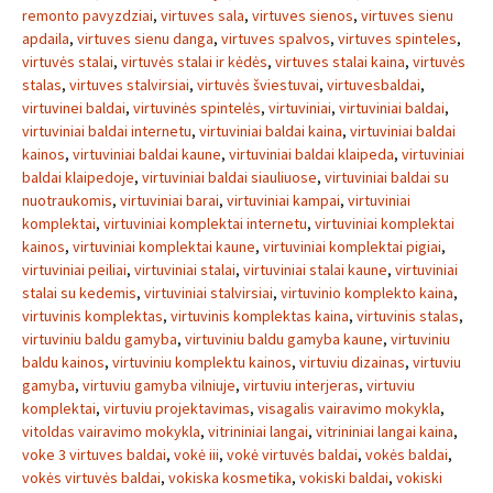
remonto pavyzdziai
,
virtuves sala
,
virtuves sienos
,
virtuves sienu
apdaila
,
virtuves sienu danga
,
virtuves spalvos
,
virtuves spinteles
,
virtuvės stalai
,
virtuvės stalai ir kėdės
,
virtuves stalai kaina
,
virtuvės
stalas
,
virtuves stalvirsiai
,
virtuvės šviestuvai
,
virtuvesbaldai
,
virtuvinei baldai
,
virtuvinės spintelės
,
virtuviniai
,
virtuviniai baldai
,
virtuviniai baldai internetu
,
virtuviniai baldai kaina
,
virtuviniai baldai
kainos
,
virtuviniai baldai kaune
,
virtuviniai baldai klaipeda
,
virtuviniai
baldai klaipedoje
,
virtuviniai baldai siauliuose
,
virtuviniai baldai su
nuotraukomis
,
virtuviniai barai
,
virtuviniai kampai
,
virtuviniai
komplektai
,
virtuviniai komplektai internetu
,
virtuviniai komplektai
kainos
,
virtuviniai komplektai kaune
,
virtuviniai komplektai pigiai
,
virtuviniai peiliai
,
virtuviniai stalai
,
virtuviniai stalai kaune
,
virtuviniai
stalai su kedemis
,
virtuviniai stalvirsiai
,
virtuvinio komplekto kaina
,
virtuvinis komplektas
,
virtuvinis komplektas kaina
,
virtuvinis stalas
,
virtuviniu baldu gamyba
,
virtuviniu baldu gamyba kaune
,
virtuviniu
baldu kainos
,
virtuviniu komplektu kainos
,
virtuviu dizainas
,
virtuviu
gamyba
,
virtuviu gamyba vilniuje
,
virtuviu interjeras
,
virtuviu
komplektai
,
virtuviu projektavimas
,
visagalis vairavimo mokykla
,
vitoldas vairavimo mokykla
,
vitrininiai langai
,
vitrininiai langai kaina
,
voke 3 virtuves baldai
,
vokė iii
,
vokė virtuvės baldai
,
vokės baldai
,
vokės virtuvės baldai
,
vokiska kosmetika
,
vokiski baldai
,
vokiski