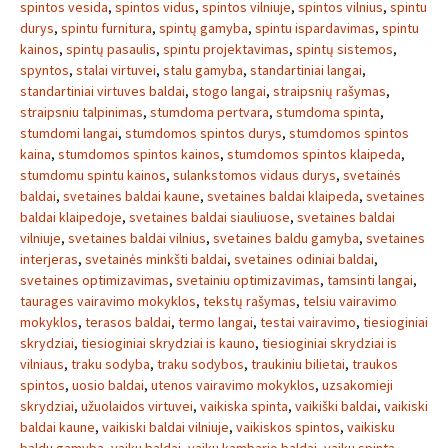
spintos vesida
,
spintos vidus
,
spintos vilniuje
,
spintos vilnius
,
spintu
durys
,
spintu furnitura
,
spintų gamyba
,
spintu ispardavimas
,
spintu
kainos
,
spintų pasaulis
,
spintu projektavimas
,
spintų sistemos
,
spyntos
,
stalai virtuvei
,
stalu gamyba
,
standartiniai langai
,
standartiniai virtuves baldai
,
stogo langai
,
straipsnių rašymas
,
straipsniu talpinimas
,
stumdoma pertvara
,
stumdoma spinta
,
stumdomi langai
,
stumdomos spintos durys
,
stumdomos spintos
kaina
,
stumdomos spintos kainos
,
stumdomos spintos klaipeda
,
stumdomu spintu kainos
,
sulankstomos vidaus durys
,
svetainės
baldai
,
svetaines baldai kaune
,
svetaines baldai klaipeda
,
svetaines
baldai klaipedoje
,
svetaines baldai siauliuose
,
svetaines baldai
vilniuje
,
svetaines baldai vilnius
,
svetaines baldu gamyba
,
svetaines
interjeras
,
svetainės minkšti baldai
,
svetaines odiniai baldai
,
svetaines optimizavimas
,
svetainiu optimizavimas
,
tamsinti langai
,
taurages vairavimo mokyklos
,
tekstų rašymas
,
telsiu vairavimo
mokyklos
,
terasos baldai
,
termo langai
,
testai vairavimo
,
tiesioginiai
skrydziai
,
tiesioginiai skrydziai is kauno
,
tiesioginiai skrydziai is
vilniaus
,
traku sodyba
,
traku sodybos
,
traukiniu bilietai
,
traukos
spintos
,
uosio baldai
,
utenos vairavimo mokyklos
,
uzsakomieji
skrydziai
,
užuolaidos virtuvei
,
vaikiska spinta
,
vaikiški baldai
,
vaikiski
baldai kaune
,
vaikiski baldai vilniuje
,
vaikiskos spintos
,
vaikisku