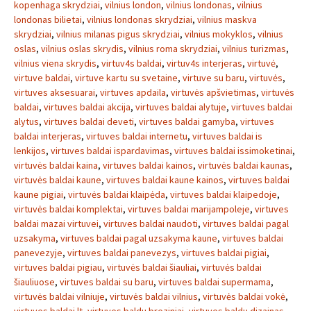
kopenhaga skrydziai
,
vilnius london
,
vilnius londonas
,
vilnius
londonas bilietai
,
vilnius londonas skrydziai
,
vilnius maskva
skrydziai
,
vilnius milanas pigus skrydziai
,
vilnius mokyklos
,
vilnius
oslas
,
vilnius oslas skrydis
,
vilnius roma skrydziai
,
vilnius turizmas
,
vilnius viena skrydis
,
virtuv4s baldai
,
virtuv4s interjeras
,
virtuvė
,
virtuve baldai
,
virtuve kartu su svetaine
,
virtuve su baru
,
virtuvės
,
virtuves aksesuarai
,
virtuves apdaila
,
virtuvės apšvietimas
,
virtuvės
baldai
,
virtuves baldai akcija
,
virtuves baldai alytuje
,
virtuves baldai
alytus
,
virtuves baldai deveti
,
virtuves baldai gamyba
,
virtuves
baldai interjeras
,
virtuves baldai internetu
,
virtuves baldai is
lenkijos
,
virtuves baldai ispardavimas
,
virtuves baldai issimoketinai
,
virtuvės baldai kaina
,
virtuves baldai kainos
,
virtuvės baldai kaunas
,
virtuvės baldai kaune
,
virtuves baldai kaune kainos
,
virtuves baldai
kaune pigiai
,
virtuvės baldai klaipėda
,
virtuves baldai klaipedoje
,
virtuvės baldai komplektai
,
virtuves baldai marijampoleje
,
virtuves
baldai mazai virtuvei
,
virtuves baldai naudoti
,
virtuves baldai pagal
uzsakyma
,
virtuves baldai pagal uzsakyma kaune
,
virtuves baldai
panevezyje
,
virtuves baldai panevezys
,
virtuves baldai pigiai
,
virtuves baldai pigiau
,
virtuvės baldai šiauliai
,
virtuvės baldai
šiauliuose
,
virtuves baldai su baru
,
virtuves baldai supermama
,
virtuvės baldai vilniuje
,
virtuvės baldai vilnius
,
virtuvės baldai vokė
,