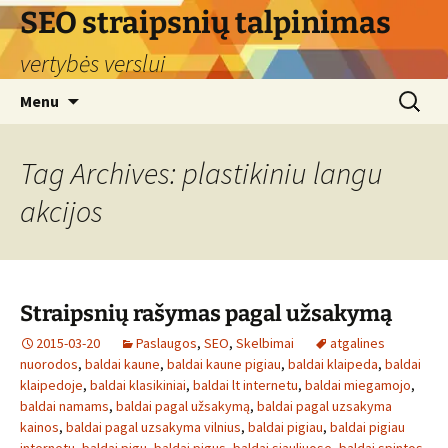
Skip
SEO straipsnių talpinimas
to
vertybės verslui
content
Search
Menu
for:
Tag Archives: plastikiniu langu
akcijos
Straipsnių rašymas pagal užsakymą
2015-03-20
Paslaugos
,
SEO
,
Skelbimai
atgalines
nuorodos
,
baldai kaune
,
baldai kaune pigiau
,
baldai klaipeda
,
baldai
klaipedoje
,
baldai klasikiniai
,
baldai lt internetu
,
baldai miegamojo
,
baldai namams
,
baldai pagal užsakymą
,
baldai pagal uzsakyma
kainos
,
baldai pagal uzsakyma vilnius
,
baldai pigiau
,
baldai pigiau