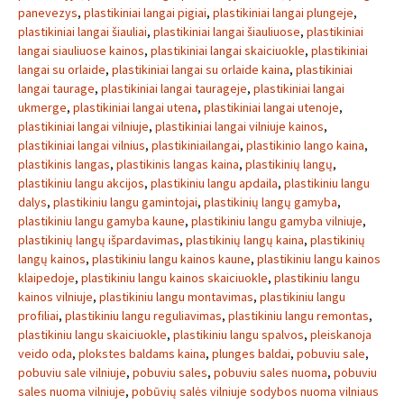
panevezys
,
plastikiniai langai pigiai
,
plastikiniai langai plungeje
,
plastikiniai langai šiauliai
,
plastikiniai langai šiauliuose
,
plastikiniai
langai siauliuose kainos
,
plastikiniai langai skaiciuokle
,
plastikiniai
langai su orlaide
,
plastikiniai langai su orlaide kaina
,
plastikiniai
langai taurage
,
plastikiniai langai taurageje
,
plastikiniai langai
ukmerge
,
plastikiniai langai utena
,
plastikiniai langai utenoje
,
plastikiniai langai vilniuje
,
plastikiniai langai vilniuje kainos
,
plastikiniai langai vilnius
,
plastikiniailangai
,
plastikinio lango kaina
,
plastikinis langas
,
plastikinis langas kaina
,
plastikinių langų
,
plastikiniu langu akcijos
,
plastikiniu langu apdaila
,
plastikiniu langu
dalys
,
plastikiniu langu gamintojai
,
plastikinių langų gamyba
,
plastikiniu langu gamyba kaune
,
plastikiniu langu gamyba vilniuje
,
plastikinių langų išpardavimas
,
plastikinių langų kaina
,
plastikinių
langų kainos
,
plastikiniu langu kainos kaune
,
plastikiniu langu kainos
klaipedoje
,
plastikiniu langu kainos skaiciuokle
,
plastikiniu langu
kainos vilniuje
,
plastikiniu langu montavimas
,
plastikiniu langu
profiliai
,
plastikiniu langu reguliavimas
,
plastikiniu langu remontas
,
plastikiniu langu skaiciuokle
,
plastikiniu langu spalvos
,
pleiskanoja
veido oda
,
plokstes baldams kaina
,
plunges baldai
,
pobuviu sale
,
pobuviu sale vilniuje
,
pobuviu sales
,
pobuviu sales nuoma
,
pobuviu
sales nuoma vilniuje
,
pobūvių salės vilniuje sodybos nuoma vilniaus