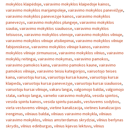
mokyklos klaipėdoje
,
vairavimo mokyklos klaipedoje kainos
,
vairavimo mokyklos marijampoleje
,
vairavimo mokyklos panevėžyje
,
vairavimo mokyklos panevezyje kainos
,
vairavimo mokyklos
panevezys
,
vairavimo mokyklos plungeje
,
vairavimo mokyklos
siauliai
,
vairavimo mokyklos siauliuose
,
vairavimo mokyklos
telsiuose
,
vairavimo mokyklos utenoje
,
vairavimo mokyklos vilniuje
,
vairavimo mokyklos vilniuje atsiliepimai
,
vairavimo mokyklos vilniuje
fabijoniskese
,
vairavimo mokyklos vilniuje kainos
,
vairavimo
mokyklos vilniuje zirmunuose
,
vairavimo mokyklos vilnius
,
vairavimo
mokyklų reitingai
,
vairavimo mokymas
,
vairavimo pamokos
,
vairavimo pamokos kaina
,
vairavimo pamokos kaune
,
vairavimo
pamokos vilniuje
,
vairavimo teisiu kategorijos
,
vairuotojo teises
kaina
,
vairuotoju kursai
,
vairuotoju kursai kaune
,
vairuotoju kursai
klaipeda
,
vairuotoju kursai panevezyje
,
vairuotoju kursai siauliuose
,
vairuotoju kursai vilniuje
,
vakaru langai
,
valgomojo baldai
,
valgomojo
stalai
,
varkojo langai
,
varnelio vairavimo mokykla
,
vesida spintos
,
vesida spintu kainos
,
vesida spintu pasaulis
,
vestuvems sodybos
,
vieta vestuvems vilniuje
,
vietine kanalizacija
,
vietines kanalizacijos
irengimas
,
vilniaus baldai
,
vilniaus vairavimo mokykla
,
vilniaus
vairavimo mokyklos
,
vilnius amsterdamas skrydziai
,
vilnius berlynas
skrydis
,
vilnius edinburgas
,
vilnius kijevas lektuvu
,
vilnius