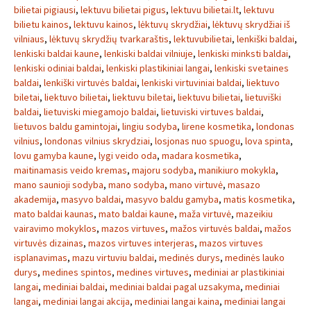
bilietai pigiausi
,
lektuvu bilietai pigus
,
lektuvu bilietai.lt
,
lektuvu
bilietu kainos
,
lektuvu kainos
,
lėktuvų skrydžiai
,
lėktuvų skrydžiai iš
vilniaus
,
lėktuvų skrydžių tvarkaraštis
,
lektuvubilietai
,
lenkiški baldai
,
lenkiski baldai kaune
,
lenkiski baldai vilniuje
,
lenkiski minksti baldai
,
lenkiski odiniai baldai
,
lenkiski plastikiniai langai
,
lenkiski svetaines
baldai
,
lenkiški virtuvės baldai
,
lenkiski virtuviniai baldai
,
liektuvo
biletai
,
liektuvo bilietai
,
liektuvu biletai
,
liektuvu bilietai
,
lietuviški
baldai
,
lietuviski miegamojo baldai
,
lietuviski virtuves baldai
,
lietuvos baldu gamintojai
,
lingiu sodyba
,
lirene kosmetika
,
londonas
vilnius
,
londonas vilnius skrydziai
,
losjonas nuo spuogu
,
lova spinta
,
lovu gamyba kaune
,
lygi veido oda
,
madara kosmetika
,
maitinamasis veido kremas
,
majoru sodyba
,
manikiuro mokykla
,
mano saunioji sodyba
,
mano sodyba
,
mano virtuvė
,
masazo
akademija
,
masyvo baldai
,
masyvo baldu gamyba
,
matis kosmetika
,
mato baldai kaunas
,
mato baldai kaune
,
maža virtuvė
,
mazeikiu
vairavimo mokyklos
,
mazos virtuves
,
mažos virtuvės baldai
,
mažos
virtuvės dizainas
,
mazos virtuves interjeras
,
mazos virtuves
isplanavimas
,
mazu virtuviu baldai
,
medinės durys
,
medinės lauko
durys
,
medines spintos
,
medines virtuves
,
mediniai ar plastikiniai
langai
,
mediniai baldai
,
mediniai baldai pagal uzsakyma
,
mediniai
langai
,
mediniai langai akcija
,
mediniai langai kaina
,
mediniai langai