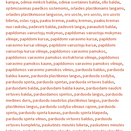
kampai
,
odiniai minksti baldai
,
odiniai svetaines baldai
,
ollo baldai
,
optimizavimas paieškos sistemoms
,
orlaides plastikiniams langams
,
orlaides plastikiniuose languose
,
oro uoste
,
oro uosto
,
oro uosto
bilietai
,
oslas ryga
,
paakiu kremai
,
paakių kremas
,
paakiu kremas
nuo rauksliu
,
padeveti baldai
,
padeveti langai
,
panaudoti baldai
,
papildomas vairuotojų mokymas
,
papildomas vairuotoju mokymas
vilniuje
,
papildomi kursai
,
papildomi vairavimo kursai
,
papildomi
vairavimo kursai vilniuje
,
papildomi vairuotoju kursai
,
papildomi
vairuotoju kursai vilniuje
,
papildomos vairavimo pamokos
,
papildomos vairavimo pamokos instruktoriai vilniuje
,
papildomos
vairavimo pamokos kaune
,
papildomos vairavimo pamokos vilniuje
,
papildomos vairavimo pamokos vilnius
,
parduoda baldus
,
parduoda
baldus kaune
,
parduoda plastikinius langus
,
parduoda sodyba
,
parduoda spinta
,
parduoda spintas
,
parduoda virtuves baldus
,
parduodami baldai
,
parduodami baldai kaune
,
parduodami naudoti
virtuves baldai
,
parduodamos spintos
,
parduodu langus
,
parduodu
medines duris
,
parduodu naudotus plastikinius langus
,
parduodu
plastikinius langus
,
parduodu sodyba vilniaus rajone
,
parduodu
spinta
,
parduodu spinta kaunas
,
parduodu spinta klaipeda
,
parduodu spinta vilnius
,
parduodu virtuves baldus
,
parduodu
virtuves komplekta
,
paskutinės minutės bilietai
,
paskutines minutes