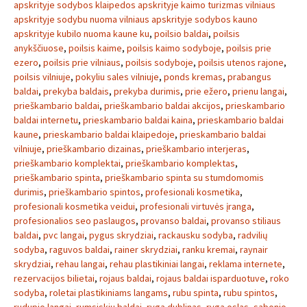
apskrityje sodybos klaipedos apskrityje kaimo turizmas vilniaus
apskrityje sodybu nuoma vilniaus apskrityje sodybos kauno
apskrityje kubilo nuoma kaune ku
,
poilsio baldai
,
poilsis
anykščiuose
,
poilsis kaime
,
poilsis kaimo sodyboje
,
poilsis prie
ezero
,
poilsis prie vilniaus
,
poilsis sodyboje
,
poilsis utenos rajone
,
poilsis vilniuje
,
pokyliu sales vilniuje
,
ponds kremas
,
prabangus
baldai
,
prekyba baldais
,
prekyba durimis
,
prie ežero
,
prienu langai
,
prieškambario baldai
,
prieškambario baldai akcijos
,
prieskambario
baldai internetu
,
prieskambario baldai kaina
,
prieskambario baldai
kaune
,
prieskambario baldai klaipedoje
,
prieskambario baldai
vilniuje
,
prieškambario dizainas
,
prieškambario interjeras
,
prieškambario komplektai
,
prieškambario komplektas
,
prieškambario spinta
,
prieškambario spinta su stumdomomis
durimis
,
prieškambario spintos
,
profesionali kosmetika
,
profesionali kosmetika veidui
,
profesionali virtuvės įranga
,
profesionalios seo paslaugos
,
provanso baldai
,
provanso stiliaus
baldai
,
pvc langai
,
pygus skrydziai
,
rackausku sodyba
,
radvilių
sodyba
,
raguvos baldai
,
rainer skrydziai
,
ranku kremai
,
raynair
skrydziai
,
rehau langai
,
rehau plastikiniai langai
,
reklama internete
,
rezervacijos bilietai
,
rojaus baldai
,
rojaus baldai isparduotuve
,
roko
sodyba
,
roletai plastikiniams langams
,
rubu spinta
,
rubu spintos
,