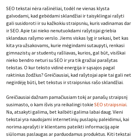
SEO tekstai nėra rašinėliai, todėl ne vienas klysta
galvodami, kad gebėdami sklandžiai ir taisyklingai rašyti
gali susidoroti ir su kažkokiu straipsniu, kuris vadinamas dar
ir SEO. Apie tai nieko nenutuokdami rašytojai griebia
sklandaus rašymo verslo. Jiems viskas lyg ir sekasi, bet kas
kita yra užsakovams, kurie mėgindami sutaupyti, renkasi
gimnazistų ar studentų rašliavas, kurios, gal būt, visiškai
nieko bendro neturi su SEO ir yra tik gražiai parašytas
tekstas. O kur teksto vidinė energija ir sąsajos pagal
raktinius žodžius? Greičiausiai, kad rašytojai apie tai gali net
negirdėję būti, bet tekstus ir straipsnius rašo sklandžiai.
Greičiausiai dažnam pamačiusiam tokį ar panašų straipsnį
susimasto, o kam išvis yra reikalingi tokie
SEO straipsniai
.
Na, atsakyti galima, bet kalbėti galima labai daug. Vieni
tekstai yra naudojami internetinių puslapių paleidimui, kai
norima aprašyti ir klientams pateikti informaciją apie
siūlomas paslaugas ar parduodamus produktus. Kiti tekstai