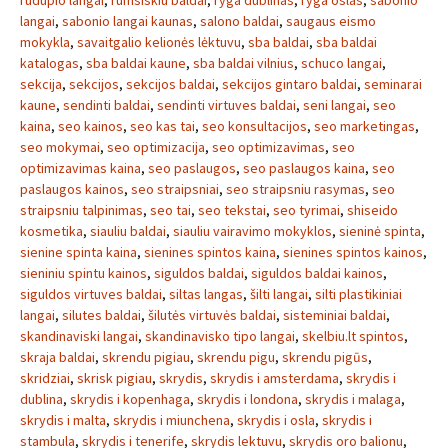
rudupio langai
,
rumsiskiu baldai
,
ryga dublinas
,
ryga oslas
,
sabonio
langai
,
sabonio langai kaunas
,
salono baldai
,
saugaus eismo
mokykla
,
savaitgalio kelionės lėktuvu
,
sba baldai
,
sba baldai
katalogas
,
sba baldai kaune
,
sba baldai vilnius
,
schuco langai
,
sekcija
,
sekcijos
,
sekcijos baldai
,
sekcijos gintaro baldai
,
seminarai
kaune
,
sendinti baldai
,
sendinti virtuves baldai
,
seni langai
,
seo
kaina
,
seo kainos
,
seo kas tai
,
seo konsultacijos
,
seo marketingas
,
seo mokymai
,
seo optimizacija
,
seo optimizavimas
,
seo
optimizavimas kaina
,
seo paslaugos
,
seo paslaugos kaina
,
seo
paslaugos kainos
,
seo straipsniai
,
seo straipsniu rasymas
,
seo
straipsniu talpinimas
,
seo tai
,
seo tekstai
,
seo tyrimai
,
shiseido
kosmetika
,
siauliu baldai
,
siauliu vairavimo mokyklos
,
sieninė spinta
,
sienine spinta kaina
,
sienines spintos kaina
,
sienines spintos kainos
,
sieniniu spintu kainos
,
siguldos baldai
,
siguldos baldai kainos
,
siguldos virtuves baldai
,
siltas langas
,
šilti langai
,
silti plastikiniai
langai
,
silutes baldai
,
šilutės virtuvės baldai
,
sisteminiai baldai
,
skandinaviski langai
,
skandinavisko tipo langai
,
skelbiu.lt spintos
,
skraja baldai
,
skrendu pigiau
,
skrendu pigu
,
skrendu pigūs
,
skridziai
,
skrisk pigiau
,
skrydis
,
skrydis i amsterdama
,
skrydis i
dublina
,
skrydis i kopenhaga
,
skrydis i londona
,
skrydis i malaga
,
skrydis i malta
,
skrydis i miunchena
,
skrydis i osla
,
skrydis i
stambula
,
skrydis i tenerife
,
skrydis lektuvu
,
skrydis oro balionu
,