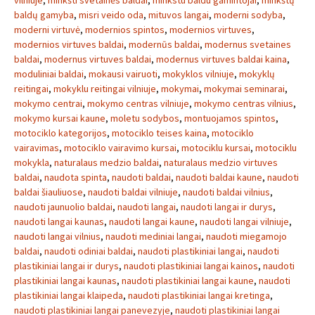
vilniuje
,
minkšti svetainės baldai
,
minkstu baldu gamintojai
,
minkštų
baldų gamyba
,
misri veido oda
,
mituvos langai
,
moderni sodyba
,
moderni virtuvė
,
modernios spintos
,
modernios virtuves
,
modernios virtuves baldai
,
modernūs baldai
,
modernus svetaines
baldai
,
modernus virtuves baldai
,
modernus virtuves baldai kaina
,
moduliniai baldai
,
mokausi vairuoti
,
mokyklos vilniuje
,
mokyklų
reitingai
,
mokyklu reitingai vilniuje
,
mokymai
,
mokymai seminarai
,
mokymo centrai
,
mokymo centras vilniuje
,
mokymo centras vilnius
,
mokymo kursai kaune
,
moletu sodybos
,
montuojamos spintos
,
motociklo kategorijos
,
motociklo teises kaina
,
motociklo
vairavimas
,
motociklo vairavimo kursai
,
motociklu kursai
,
motociklu
mokykla
,
naturalaus medzio baldai
,
naturalaus medzio virtuves
baldai
,
naudota spinta
,
naudoti baldai
,
naudoti baldai kaune
,
naudoti
baldai šiauliuose
,
naudoti baldai vilniuje
,
naudoti baldai vilnius
,
naudoti jaunuolio baldai
,
naudoti langai
,
naudoti langai ir durys
,
naudoti langai kaunas
,
naudoti langai kaune
,
naudoti langai vilniuje
,
naudoti langai vilnius
,
naudoti mediniai langai
,
naudoti miegamojo
baldai
,
naudoti odiniai baldai
,
naudoti plastikiniai langai
,
naudoti
plastikiniai langai ir durys
,
naudoti plastikiniai langai kainos
,
naudoti
plastikiniai langai kaunas
,
naudoti plastikiniai langai kaune
,
naudoti
plastikiniai langai klaipeda
,
naudoti plastikiniai langai kretinga
,
naudoti plastikiniai langai panevezyje
,
naudoti plastikiniai langai