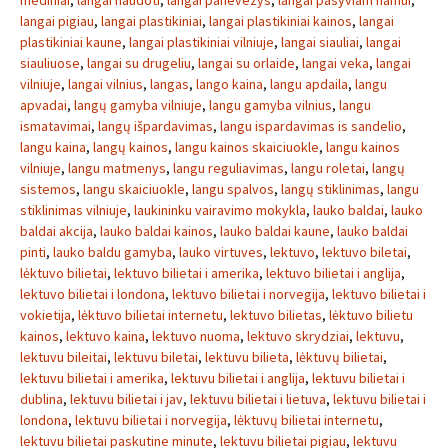
mediniai
,
langai naudoti
,
langai panevezys
,
langai pasyviam namui
,
langai pigiau
,
langai plastikiniai
,
langai plastikiniai kainos
,
langai
plastikiniai kaune
,
langai plastikiniai vilniuje
,
langai siauliai
,
langai
siauliuose
,
langai su drugeliu
,
langai su orlaide
,
langai veka
,
langai
vilniuje
,
langai vilnius
,
langas
,
lango kaina
,
langu apdaila
,
langu
apvadai
,
langų gamyba vilniuje
,
langu gamyba vilnius
,
langu
ismatavimai
,
langų išpardavimas
,
langu ispardavimas is sandelio
,
langu kaina
,
langų kainos
,
langu kainos skaiciuokle
,
langu kainos
vilniuje
,
langu matmenys
,
langu reguliavimas
,
langu roletai
,
langų
sistemos
,
langu skaiciuokle
,
langu spalvos
,
langų stiklinimas
,
langu
stiklinimas vilniuje
,
laukininku vairavimo mokykla
,
lauko baldai
,
lauko
baldai akcija
,
lauko baldai kainos
,
lauko baldai kaune
,
lauko baldai
pinti
,
lauko baldu gamyba
,
lauko virtuves
,
lektuvo
,
lektuvo biletai
,
lėktuvo bilietai
,
lektuvo bilietai i amerika
,
lektuvo bilietai i anglija
,
lektuvo bilietai i londona
,
lektuvo bilietai i norvegija
,
lektuvo bilietai i
vokietija
,
lėktuvo bilietai internetu
,
lektuvo bilietas
,
lėktuvo bilietu
kainos
,
lektuvo kaina
,
lektuvo nuoma
,
lektuvo skrydziai
,
lektuvu
,
lektuvu bileitai
,
lektuvu biletai
,
lektuvu bilieta
,
lėktuvų bilietai
,
lektuvu bilietai i amerika
,
lektuvu bilietai i anglija
,
lektuvu bilietai i
dublina
,
lektuvu bilietai i jav
,
lektuvu bilietai i lietuva
,
lektuvu bilietai i
londona
,
lektuvu bilietai i norvegija
,
lėktuvų bilietai internetu
,
lektuvu bilietai paskutine minute
,
lektuvu bilietai pigiau
,
lektuvu