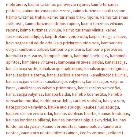
moletuose
,
kaimo turizmas panevezio rajone
,
kaimo turizmas
plateliai
,
kaimo turizmas prie ezero
,
kaimo turizmas siauliu rajone
,
kaimo turizmas trakai
,
kaimo turizmas traku rajone
,
kaimo turizmas
trakuose
,
kaimo turizmas utenos rajone
,
kaimo turizmas vilniaus
rajone
,
kaimo turizmas vilniuje
,
kaimo turizmas vilnius
,
kaimo
turizmas žemaitijoje
,
kaip drekinti veido oda
,
kaip isirengti virtuve
,
kaip pagrazinti veido oda
,
kaip priziureti veido oda
,
kambarines
durys
,
kambario baldai
,
kambario pertvara
,
kambario pertvaros
,
kambariu pertvaros
,
kampinė spinta
,
kampines sekcijos
,
kampinės
spintos
,
kampines virtuves
,
kampiniai virtuves baldai
,
kanalizacija
,
kanalizacija sode
,
kanalizacijos bakterijos
,
kanalizacijos irengimas
,
kanalizacijos sistema
,
kanalizacijos sistemos
,
kanalizacijos šuliniai
,
kanalizacijos valiklis
,
kanalizacijos valymas
,
kanalizacijos valymo
lynas
,
kanalizacijos valymo priemones
,
kanalizacijos vamzdžiai
,
kanalizaciju valymas
,
kanapa baldai
,
kanebo kosmetika
,
kanebo
sensai kosmetika
,
karklenu sodyba
,
karkles sodyba
,
kas yra seo
,
kategorijos vairavimo
,
kauke nuo spuogu
,
kaukes nuo spuogu
,
kaukes sausai veido odai
,
kaunas dublinas bilietai
,
kaunas londonas
,
kaunas londonas bilietai
,
kaunas londonas pigus skrydziai
,
kaunas
londonas skrydziai
,
kauno aerouostas
,
kauno baldai
,
kauno oro
uostas
,
kauno oro uostas bilietu kainos
,
kėdės virtuvei
,
kelione i