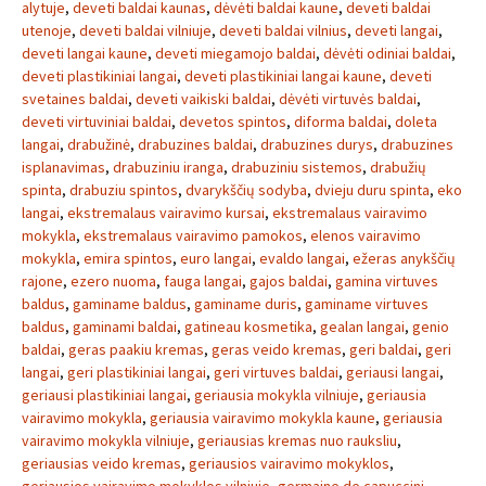
alytuje
,
deveti baldai kaunas
,
dėvėti baldai kaune
,
deveti baldai
utenoje
,
deveti baldai vilniuje
,
deveti baldai vilnius
,
deveti langai
,
deveti langai kaune
,
deveti miegamojo baldai
,
dėvėti odiniai baldai
,
deveti plastikiniai langai
,
deveti plastikiniai langai kaune
,
deveti
svetaines baldai
,
deveti vaikiski baldai
,
dėvėti virtuvės baldai
,
deveti virtuviniai baldai
,
devetos spintos
,
diforma baldai
,
doleta
langai
,
drabužinė
,
drabuzines baldai
,
drabuzines durys
,
drabuzines
isplanavimas
,
drabuziniu iranga
,
drabuziniu sistemos
,
drabužių
spinta
,
drabuziu spintos
,
dvarykščių sodyba
,
dvieju duru spinta
,
eko
langai
,
ekstremalaus vairavimo kursai
,
ekstremalaus vairavimo
mokykla
,
ekstremalaus vairavimo pamokos
,
elenos vairavimo
mokykla
,
emira spintos
,
euro langai
,
evaldo langai
,
ežeras anykščių
rajone
,
ezero nuoma
,
fauga langai
,
gajos baldai
,
gamina virtuves
baldus
,
gaminame baldus
,
gaminame duris
,
gaminame virtuves
baldus
,
gaminami baldai
,
gatineau kosmetika
,
gealan langai
,
genio
baldai
,
geras paakiu kremas
,
geras veido kremas
,
geri baldai
,
geri
langai
,
geri plastikiniai langai
,
geri virtuves baldai
,
geriausi langai
,
geriausi plastikiniai langai
,
geriausia mokykla vilniuje
,
geriausia
vairavimo mokykla
,
geriausia vairavimo mokykla kaune
,
geriausia
vairavimo mokykla vilniuje
,
geriausias kremas nuo rauksliu
,
geriausias veido kremas
,
geriausios vairavimo mokyklos
,