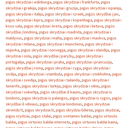
pigus skrydziai i edinburga
,
pigus skrydziai i frankfurta
,
pigus
skrydziai i graikija
,
pigus skrydziai i gruzija
,
pigus skrydziai i ispanija
,
pigus skrydziai i italija
,
pigus skrydziai i izraeli
,
pigūs skrydžiai į jav
,
pigus skrydziai i kipra
,
pigus skrydziai i kopenhaga
,
pigus skrydziai i
koso sala
,
pigus skrydziai i kreta
,
pigus skrydziai i lietuva
,
pigūs
skrydžiai į londoną
,
pigus skrydziai i madrida
,
pigus skrydziai i
maldyvus
,
pigus skrydziai i malta
,
pigus skrydziai i maskva
,
pigus
skrydziai i milana
,
pigus skrydziai i miunchena
,
pigus skrydziai i
niujorka
,
pigus skrydziai i norvegija
,
pigus skrydziai i olandija
,
pigus
skrydziai i osla
,
pigūs skrydžiai į paryžių
,
pigus skrydziai i
portugalija
,
pigus skrydziai i praha
,
pigus skrydziai i prancuzija
,
pigūs skrydžiai į romą
,
pigus skrydziai i ryga
,
pigus skrydziai i
sicilija
,
pigus skrydziai i stambula
,
pigus skrydziai i stokholma
,
pigus
skrydziai i svedija
,
pigus skrydziai i tailanda
,
pigus skrydziai i
tenerife
,
pigus skrydziai i turkija
,
pigus skrydziai i vilniu
,
pigus
skrydziai i vokietija
,
pigūs skrydžiai iš kauno
,
pigus skrydziai is
londono
,
pigus skrydziai is palangos
,
pigus skrydziai is rygos
,
pigūs
skrydžiai iš vilniaus
,
pigus skrydziai londonas
,
pigus skrydziai
skrendu lt
,
pigus skrydziai.lt
,
pigus skrydziu bilietai
,
pigus skydziai
,
pigus srydziai
,
pigus stalai
,
pigus svetaines baldai
,
pigūs virtuvės
baldai
,
pigus virtuves baldai internetu
,
pigus virtuves baldai kaina
,