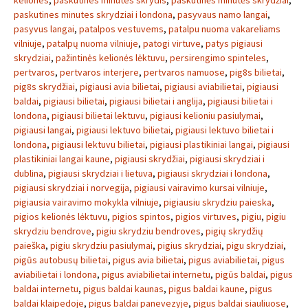
keliones
,
paskutines minutes skrydis
,
paskutinės minutės skrydžiai
,
paskutines minutes skrydziai i londona
,
pasyvaus namo langai
,
pasyvus langai
,
patalpos vestuvems
,
patalpu nuoma vakareliams
vilniuje
,
patalpų nuoma vilniuje
,
patogi virtuve
,
patys pigiausi
skrydziai
,
pažintinės kelionės lėktuvu
,
persirengimo spinteles
,
pertvaros
,
pertvaros interjere
,
pertvaros namuose
,
pig8s bilietai
,
pig8s skrydžiai
,
pigiausi avia bilietai
,
pigiausi aviabilietai
,
pigiausi
baldai
,
pigiausi bilietai
,
pigiausi bilietai i anglija
,
pigiausi bilietai i
londona
,
pigiausi bilietai lektuvu
,
pigiausi kelioniu pasiulymai
,
pigiausi langai
,
pigiausi lektuvo bilietai
,
pigiausi lektuvo bilietai i
londona
,
pigiausi lektuvu bilietai
,
pigiausi plastikiniai langai
,
pigiausi
plastikiniai langai kaune
,
pigiausi skrydžiai
,
pigiausi skrydziai i
dublina
,
pigiausi skrydziai i lietuva
,
pigiausi skrydziai i londona
,
pigiausi skrydziai i norvegija
,
pigiausi vairavimo kursai vilniuje
,
pigiausia vairavimo mokykla vilniuje
,
pigiausiu skrydziu paieska
,
pigios kelionės lėktuvu
,
pigios spintos
,
pigios virtuves
,
pigiu
,
pigiu
skrydziu bendrove
,
pigiu skrydziu bendroves
,
pigių skrydžių
paieška
,
pigiu skrydziu pasiulymai
,
pigius skrydziai
,
pigu skrydziai
,
pigūs autobusų bilietai
,
pigus avia bilietai
,
pigus aviabilietai
,
pigus
aviabilietai i londona
,
pigus aviabilietai internetu
,
pigūs baldai
,
pigus
baldai internetu
,
pigus baldai kaunas
,
pigus baldai kaune
,
pigus
baldai klaipedoje
,
pigus baldai panevezyje
,
pigus baldai siauliuose
,