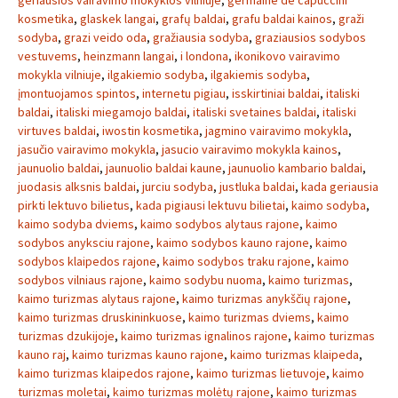
geriausios vairavimo mokyklos vilniuje
,
germaine de capuccini
kosmetika
,
glaskek langai
,
grafų baldai
,
grafu baldai kainos
,
graži
sodyba
,
grazi veido oda
,
gražiausia sodyba
,
graziausios sodybos
vestuvems
,
heinzmann langai
,
i londona
,
ikonikovo vairavimo
mokykla vilniuje
,
ilgakiemio sodyba
,
ilgakiemis sodyba
,
įmontuojamos spintos
,
internetu pigiau
,
isskirtiniai baldai
,
italiski
baldai
,
italiski miegamojo baldai
,
italiski svetaines baldai
,
italiski
virtuves baldai
,
iwostin kosmetika
,
jagmino vairavimo mokykla
,
jasučio vairavimo mokykla
,
jasucio vairavimo mokykla kainos
,
jaunuolio baldai
,
jaunuolio baldai kaune
,
jaunuolio kambario baldai
,
juodasis alksnis baldai
,
jurciu sodyba
,
justluka baldai
,
kada geriausia
pirkti lektuvo bilietus
,
kada pigiausi lektuvu bilietai
,
kaimo sodyba
,
kaimo sodyba dviems
,
kaimo sodybos alytaus rajone
,
kaimo
sodybos anyksciu rajone
,
kaimo sodybos kauno rajone
,
kaimo
sodybos klaipedos rajone
,
kaimo sodybos traku rajone
,
kaimo
sodybos vilniaus rajone
,
kaimo sodybu nuoma
,
kaimo turizmas
,
kaimo turizmas alytaus rajone
,
kaimo turizmas anykščių rajone
,
kaimo turizmas druskininkuose
,
kaimo turizmas dviems
,
kaimo
turizmas dzukijoje
,
kaimo turizmas ignalinos rajone
,
kaimo turizmas
kauno raj
,
kaimo turizmas kauno rajone
,
kaimo turizmas klaipeda
,
kaimo turizmas klaipedos rajone
,
kaimo turizmas lietuvoje
,
kaimo
turizmas moletai
,
kaimo turizmas molėtų rajone
,
kaimo turizmas