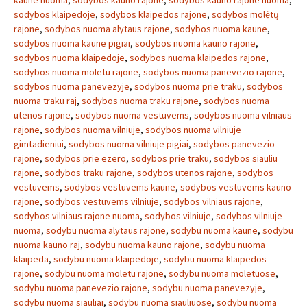
kaune nuoma
,
sodybos kauno rajone
,
sodybos kauno rajone nuoma
,
sodybos klaipedoje
,
sodybos klaipedos rajone
,
sodybos molėtų
rajone
,
sodybos nuoma alytaus rajone
,
sodybos nuoma kaune
,
sodybos nuoma kaune pigiai
,
sodybos nuoma kauno rajone
,
sodybos nuoma klaipedoje
,
sodybos nuoma klaipedos rajone
,
sodybos nuoma moletu rajone
,
sodybos nuoma panevezio rajone
,
sodybos nuoma panevezyje
,
sodybos nuoma prie traku
,
sodybos
nuoma traku raj
,
sodybos nuoma traku rajone
,
sodybos nuoma
utenos rajone
,
sodybos nuoma vestuvems
,
sodybos nuoma vilniaus
rajone
,
sodybos nuoma vilniuje
,
sodybos nuoma vilniuje
gimtadieniui
,
sodybos nuoma vilniuje pigiai
,
sodybos panevezio
rajone
,
sodybos prie ezero
,
sodybos prie traku
,
sodybos siauliu
rajone
,
sodybos traku rajone
,
sodybos utenos rajone
,
sodybos
vestuvems
,
sodybos vestuvems kaune
,
sodybos vestuvems kauno
rajone
,
sodybos vestuvems vilniuje
,
sodybos vilniaus rajone
,
sodybos vilniaus rajone nuoma
,
sodybos vilniuje
,
sodybos vilniuje
nuoma
,
sodybu nuoma alytaus rajone
,
sodybu nuoma kaune
,
sodybu
nuoma kauno raj
,
sodybu nuoma kauno rajone
,
sodybu nuoma
klaipeda
,
sodybu nuoma klaipedoje
,
sodybu nuoma klaipedos
rajone
,
sodybu nuoma moletu rajone
,
sodybu nuoma moletuose
,
sodybu nuoma panevezio rajone
,
sodybu nuoma panevezyje
,
sodybu nuoma siauliai
,
sodybu nuoma siauliuose
,
sodybu nuoma