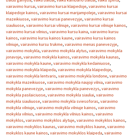
baldu gamyba
,
vaiku baldai
,
vaiku kambario baldai
,
vaiku spinta
,
vairavimo kursai
,
vairavimo kursai klaipedoje
,
vairavimo kursai
klaipedoje kainos
,
vairavimo kursai marijampoleje
,
vairavimo kursai
mazeikiuose
,
vairavimo kursai panevezyje
,
vairavimo kursai
siauliuose
,
vairavimo kursai vilniuje
,
vairavimo kursai vilniuje kainos
,
vairavimo kursai vilnius
,
vairavimo kursu kaina
,
vairavimo kursu
kainos
,
vairavimo kursu kainos kaune
,
vairavimo kursu kainos
vilniuje
,
vairavimo kursu trukme
,
vairavimo menas panevezyje
,
vairavimo mokykla
,
vairavimo mokykla alytus
,
vairavimo mokykla
jonavoje
,
vairavimo mokykla kainos
,
vairavimo mokykla kaunas
,
vairavimo mokykla kaune
,
vairavimo mokykla kedainiuose
,
vairavimo mokykla klaipeda
,
vairavimo mokykla klaipedoje
,
vairavimo mokykla lentvaris
,
vairavimo mokykla londone
,
vairavimo
mokykla mazeikiuose
,
vairavimo mokykla naujoji vilnia
,
vairavimo
mokykla panevezyje
,
vairavimo mokykla panevezys
,
vairavimo
mokykla pasilaiciuose
,
vairavimo mokykla siauliai
,
vairavimo
mokykla siauliuose
,
vairavimo mokykla sviesoforas
,
vairavimo
mokykla vilniuje
,
vairavimo mokykla vilniuje kainos
,
vairavimo
mokykla vilnius
,
vairavimo mokykla vilnius kainos
,
vairavimo
mokyklos
,
vairavimo mokyklos alytuje
,
vairavimo mokyklos kainos
,
vairavimo mokyklos kaunas
,
vairavimo mokyklos kaune
,
vairavimo
mokyklos kaune kainos
,
vairavimo mokyklos klaipeda
,
vairavimo