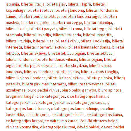
ispanija
,
bilietai i italija
,
bilietai į jav
,
bilietai i kipra
,
bilietai i
kopenhaga
,
bilietai i lietuva
,
bilietai į londoną
,
bilietai i londona is
kauno
,
bilietai i londona lektuvu
,
bilietai i londona pigus
,
bilietai i
maskva
,
bilietai i niujorka
,
bilietai i norvegija
,
bilietai i olandija
,
bilietai i osla
,
bilietai i paryziu
,
bilietai i roma
,
bilietai i ryga
,
bilietai i
stambula
,
bilietai i svedija
,
bilietai i tailanda
,
bilietai i tenerife
,
bilietai i turkija
,
bilietai i usa
,
bilietai i vilniu
,
bilietai i vokietija
,
bilietai
internetu
,
bilietai internetu lektuvu
,
bilietai kaunas londonas
,
bilietai
lektuvo
,
bilietai lėktuvu
,
bilietai lektuvu pigiau
,
bilietai lektuvui
,
bilietai londonas
,
bilietai londonas vilnius
,
bilietai pigiau
,
bilietai
pigus
,
bilietai pigus skrydziai
,
bilietai skrydziai
,
bilietai vilnius
londonas
,
bilietas i londona
,
bilietų kainos
,
bilietu kainos i anglija
,
bilietu kainos i londona
,
bilietu kainos lektuvu
,
bilietu paieska
,
bilietų
pasaulis
,
bilietu pirkimas internetu
,
bilietu rezervavimas
,
bilietu
uzsakymas
,
biuro baldai vilnius
,
biuro baldu gamyba
,
biuro spintos
,
brugmann langai
,
c ce kategorijos
,
c ce kategorijos kaina
,
c
kategorija kaina
,
c kategorijos kaina
,
c kategorijos kursai
,
c
kategorijos kursai kaune
,
c kategorijos kursai vilniuje
,
careline
kosmetika
,
ce kategorija
,
ce kategorija kaina
,
ce kategorijos kaina
,
ce kategorijos kursai
,
ce vairavimo kursai
,
čekiški virtuvės baldai
,
clinians kosmetika
,
d kategorijos kursai
,
dėvėti baldai
,
deveti baldai