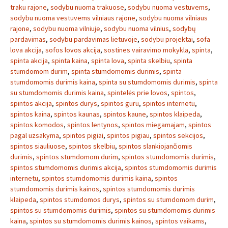
traku rajone
,
sodybu nuoma trakuose
,
sodybu nuoma vestuvems
,
sodybu nuoma vestuvems vilniaus rajone
,
sodybu nuoma vilniaus
rajone
,
sodybu nuoma vilniuje
,
sodybu nuoma vilnius
,
sodybų
pardavimas
,
sodybu pardavimas lietuvoje
,
sodybu projektai
,
sofa
lova akcija
,
sofos lovos akcija
,
sostines vairavimo mokykla
,
spinta
,
spinta akcija
,
spinta kaina
,
spinta lova
,
spinta skelbiu
,
spinta
stumdomom durim
,
spinta stumdomomis durimis
,
spinta
stumdomomis durimis kaina
,
spinta su stumdomomis durimis
,
spinta
su stumdomomis durimis kaina
,
spintelės prie lovos
,
spintos
,
spintos akcija
,
spintos durys
,
spintos guru
,
spintos internetu
,
spintos kaina
,
spintos kaunas
,
spintos kaune
,
spintos klaipeda
,
spintos komodos
,
spintos lentynos
,
spintos miegamajam
,
spintos
pagal uzsakyma
,
spintos pigiai
,
spintos pigiau
,
spintos sekcijos
,
spintos siauliuose
,
spintos skelbiu
,
spintos slankiojančiomis
durimis
,
spintos stumdomom durim
,
spintos stumdomomis durimis
,
spintos stumdomomis durimis akcija
,
spintos stumdomomis durimis
internetu
,
spintos stumdomomis durimis kaina
,
spintos
stumdomomis durimis kainos
,
spintos stumdomomis durimis
klaipeda
,
spintos stumdomos durys
,
spintos su stumdomom durim
,
spintos su stumdomomis durimis
,
spintos su stumdomomis durimis
kaina
,
spintos su stumdomomis durimis kainos
,
spintos vaikams
,