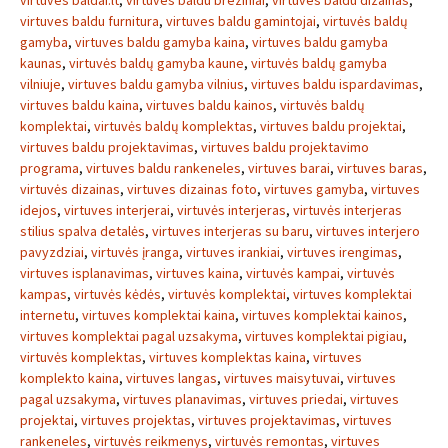
virtuves baldai.lt
,
virtuves baldu breziniai
,
virtuves baldu dizainas
,
virtuves baldu furnitura
,
virtuves baldu gamintojai
,
virtuvės baldų
gamyba
,
virtuves baldu gamyba kaina
,
virtuves baldu gamyba
kaunas
,
virtuvės baldų gamyba kaune
,
virtuvės baldų gamyba
vilniuje
,
virtuves baldu gamyba vilnius
,
virtuves baldu ispardavimas
,
virtuves baldu kaina
,
virtuves baldu kainos
,
virtuvės baldų
komplektai
,
virtuvės baldų komplektas
,
virtuves baldu projektai
,
virtuves baldu projektavimas
,
virtuves baldu projektavimo
programa
,
virtuves baldu rankeneles
,
virtuves barai
,
virtuves baras
,
virtuvės dizainas
,
virtuves dizainas foto
,
virtuves gamyba
,
virtuves
idejos
,
virtuves interjerai
,
virtuvės interjeras
,
virtuvės interjeras
stilius spalva detalės
,
virtuves interjeras su baru
,
virtuves interjero
pavyzdziai
,
virtuvės įranga
,
virtuves irankiai
,
virtuves irengimas
,
virtuves isplanavimas
,
virtuves kaina
,
virtuvės kampai
,
virtuvės
kampas
,
virtuvės kėdės
,
virtuvės komplektai
,
virtuves komplektai
internetu
,
virtuves komplektai kaina
,
virtuves komplektai kainos
,
virtuves komplektai pagal uzsakyma
,
virtuves komplektai pigiau
,
virtuvės komplektas
,
virtuves komplektas kaina
,
virtuves
komplekto kaina
,
virtuves langas
,
virtuves maisytuvai
,
virtuves
pagal uzsakyma
,
virtuves planavimas
,
virtuves priedai
,
virtuves
projektai
,
virtuves projektas
,
virtuves projektavimas
,
virtuves
rankeneles
,
virtuvės reikmenys
,
virtuvės remontas
,
virtuves