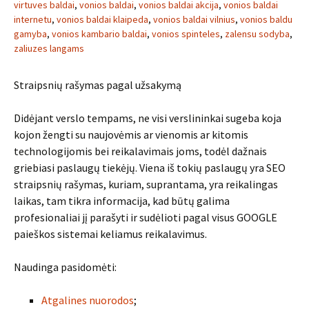
virtuves baldai
,
vonios baldai
,
vonios baldai akcija
,
vonios baldai
internetu
,
vonios baldai klaipeda
,
vonios baldai vilnius
,
vonios baldu
gamyba
,
vonios kambario baldai
,
vonios spinteles
,
zalensu sodyba
,
zaliuzes langams
Straipsnių rašymas pagal užsakymą
Didėjant verslo tempams, ne visi verslininkai sugeba koja
kojon žengti su naujovėmis ar vienomis ar kitomis
technologijomis bei reikalavimais joms, todėl dažnais
griebiasi paslaugų tiekėjų. Viena iš tokių paslaugų yra SEO
straipsnių rašymas, kuriam, suprantama, yra reikalingas
laikas, tam tikra informacija, kad būtų galima
profesionaliai jį parašyti ir sudėlioti pagal visus GOOGLE
paieškos sistemai keliamus reikalavimus.
Naudinga pasidomėti:
Atgalines nuorodos
;