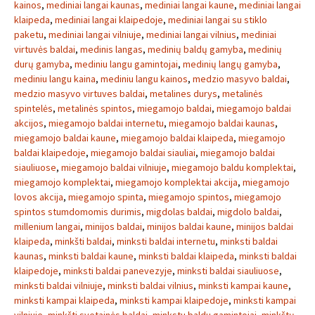
kainos
,
mediniai langai kaunas
,
mediniai langai kaune
,
mediniai langai
klaipeda
,
mediniai langai klaipedoje
,
mediniai langai su stiklo
paketu
,
mediniai langai vilniuje
,
mediniai langai vilnius
,
mediniai
virtuvės baldai
,
medinis langas
,
medinių baldų gamyba
,
medinių
durų gamyba
,
mediniu langu gamintojai
,
medinių langų gamyba
,
mediniu langu kaina
,
mediniu langu kainos
,
medzio masyvo baldai
,
medzio masyvo virtuves baldai
,
metalines durys
,
metalinės
spintelės
,
metalinės spintos
,
miegamojo baldai
,
miegamojo baldai
akcijos
,
miegamojo baldai internetu
,
miegamojo baldai kaunas
,
miegamojo baldai kaune
,
miegamojo baldai klaipeda
,
miegamojo
baldai klaipedoje
,
miegamojo baldai siauliai
,
miegamojo baldai
siauliuose
,
miegamojo baldai vilniuje
,
miegamojo baldu komplektai
,
miegamojo komplektai
,
miegamojo komplektai akcija
,
miegamojo
lovos akcija
,
miegamojo spinta
,
miegamojo spintos
,
miegamojo
spintos stumdomomis durimis
,
migdolas baldai
,
migdolo baldai
,
millenium langai
,
minijos baldai
,
minijos baldai kaune
,
minijos baldai
klaipeda
,
minkšti baldai
,
minksti baldai internetu
,
minksti baldai
kaunas
,
minksti baldai kaune
,
minksti baldai klaipeda
,
minksti baldai
klaipedoje
,
minksti baldai panevezyje
,
minksti baldai siauliuose
,
minksti baldai vilniuje
,
minksti baldai vilnius
,
minksti kampai kaune
,
minksti kampai klaipeda
,
minksti kampai klaipedoje
,
minksti kampai