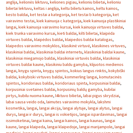
anglija
,
kelionės lėktuvu
,
keliones pigiau
,
kelioniu bilietai
,
kelioniu
bilietai lektuvu
,
keltas i anglija
,
keltu bilietu kainos
,
keltu kainos
,
kesto baldai
,
ket testai a kategorija
,
ket testai b kategorija
,
ket
vairavimo testai
,
kiek kainuoja c kategorija
,
kiek kainuoja plastikiniai
langai
,
kiek kainuoja vairavimo kursai
,
kiek kainuoja virtuves baldai
,
kiek trunka vairavimo kursai
,
kieti baldai
,
kilti bilietai
,
klaipėda
virtuves baldai
,
klaipėdos baldai
,
klaipedos baldai katalogas
,
klaipedos vairavimo mokyklos
,
klasikinė virtuvė
,
klasikines virtuves
,
klasikiniai baldai
,
klasikiniai baldai internetu
,
klasikiniai baldai kaune
,
klasikiniai miegamojo baldai
,
klasikiniai virtuvės baldai
,
klasikiniai
virtuves baldai kaune
,
klasikiniu baldu gamyba
,
klijuotos medienos
langai
,
knygu spinta
,
knygų spintos
,
kokius langus rinktis
,
kokybiški
baldai
,
kokybiski virtuves baldai
,
kommerling langai
,
komutacinės
spintos
,
koridoriaus baldai
,
koridoriaus spinta
,
korpusiniai baldai
,
korpusiniai svetaines baldai
,
korpusinių baldų gamyba
,
kubilai
pirtys
,
kubilu nuoma kaune
,
l4ktuvo bilietai
,
labai pigus skrydziai
,
labai sausa veido oda
,
laimutes vairavimo mokykla
,
lakshmi
kosmetika
,
langai
,
langai akcija
,
langai alytuje
,
langai alytus
,
langai
durys
,
langai ir durys
,
langai is vokietijos
,
langai ispardavimas
,
langai
issimoketinai
,
langai kaina
,
langai kainos
,
langai kaunas
,
langai
kaune
,
langai klaipeda
,
langai klaipedoje
,
langai marijampole
,
langai