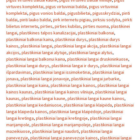
pigus virtuves baldai kaune
,
pigus virtuves baldai vilniuje
,
pigus
virtuves komplektai
,
pigus virtuviniai baldai
,
pigus virtuviniai
komplektai
,
pigus vonios baldai
,
pigusbilietai
,
pigusskrydziai
,
pinti
baldai
,
pinti lauko baldai
,
pirk internetu pigiau
,
pirksiu sodyba
,
pirkti
bilietus internetu
,
pirties
,
pirties kubilas
,
pirties nuoma
,
plastikinei
langai
,
plastikines talpos kanalizacijai
,
plastikiniai balkonai
,
plastikiniai balkonai kaina
,
plastikiniai durys
,
plastikiniai durys
kainos
,
plastikiniai langai
,
plastikiniai langai akcija
,
plastikiniai langai
akcijos
,
plastikiniai langai alytuje
,
plastikiniai langai alytus
,
plastikiniai langai balkonui kaina
,
plastikiniai langai druskininkuose
,
plastikiniai langai durys
,
plastikiniai langai ir durys
,
plastikiniai langai
išpardavimas
,
plastikiniai langai issimoketinai
,
plastikiniai langai
jonava
,
plastikiniai langai jonavoje
,
plastikiniai langai jurbarke
,
plastikiniai langai kaina
,
plastikiniai langai kainos
,
plastikiniai langai
kainos kaunas
,
plastikiniai langai kainos vilniuje
,
plastikiniai langai
kaunas
,
plastikiniai langai kaune
,
plastikiniai langai kaune kainos
,
plastikiniai langai kedainiuose
,
plastikiniai langai klaipėda
,
plastikiniai
langai klaipeda kainos
,
plastikiniai langai klaipėdoje
,
plastikiniai
langai kretinga
,
plastikiniai langai kretingoje
,
plastikiniai langai
marijampole
,
plastikiniai langai marijampoleje
,
plastikiniai langai
mazeikiuose
,
plastikiniai langai naudoti
,
plastikiniai langai
panevezyje
,
plastikiniai langai panevezyje kainos
,
plastikiniai langai