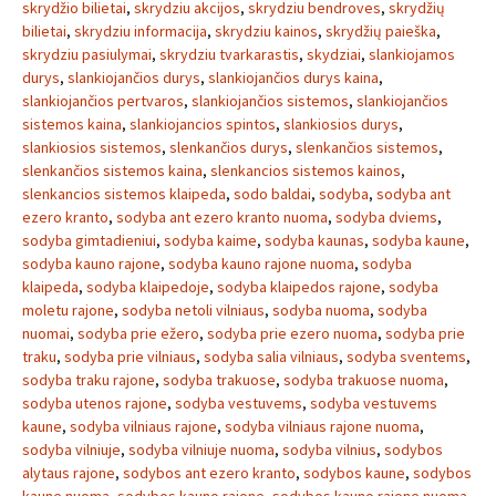
skrydžio bilietai
,
skrydziu akcijos
,
skrydziu bendroves
,
skrydžių
bilietai
,
skrydziu informacija
,
skrydziu kainos
,
skrydžių paieška
,
skrydziu pasiulymai
,
skrydziu tvarkarastis
,
skydziai
,
slankiojamos
durys
,
slankiojančios durys
,
slankiojančios durys kaina
,
slankiojančios pertvaros
,
slankiojančios sistemos
,
slankiojančios
sistemos kaina
,
slankiojancios spintos
,
slankiosios durys
,
slankiosios sistemos
,
slenkančios durys
,
slenkančios sistemos
,
slenkančios sistemos kaina
,
slenkancios sistemos kainos
,
slenkancios sistemos klaipeda
,
sodo baldai
,
sodyba
,
sodyba ant
ezero kranto
,
sodyba ant ezero kranto nuoma
,
sodyba dviems
,
sodyba gimtadieniui
,
sodyba kaime
,
sodyba kaunas
,
sodyba kaune
,
sodyba kauno rajone
,
sodyba kauno rajone nuoma
,
sodyba
klaipeda
,
sodyba klaipedoje
,
sodyba klaipedos rajone
,
sodyba
moletu rajone
,
sodyba netoli vilniaus
,
sodyba nuoma
,
sodyba
nuomai
,
sodyba prie ežero
,
sodyba prie ezero nuoma
,
sodyba prie
traku
,
sodyba prie vilniaus
,
sodyba salia vilniaus
,
sodyba sventems
,
sodyba traku rajone
,
sodyba trakuose
,
sodyba trakuose nuoma
,
sodyba utenos rajone
,
sodyba vestuvems
,
sodyba vestuvems
kaune
,
sodyba vilniaus rajone
,
sodyba vilniaus rajone nuoma
,
sodyba vilniuje
,
sodyba vilniuje nuoma
,
sodyba vilnius
,
sodybos
alytaus rajone
,
sodybos ant ezero kranto
,
sodybos kaune
,
sodybos