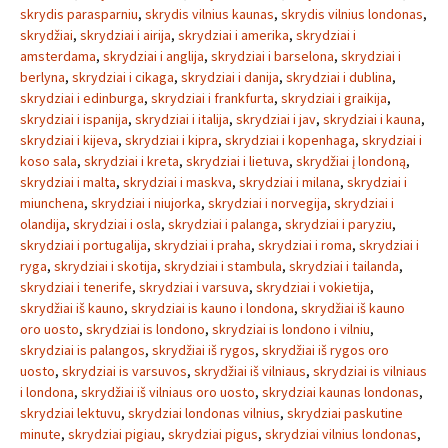
skrydis parasparniu
,
skrydis vilnius kaunas
,
skrydis vilnius londonas
,
skrydžiai
,
skrydziai i airija
,
skrydziai i amerika
,
skrydziai i
amsterdama
,
skrydziai i anglija
,
skrydziai i barselona
,
skrydziai i
berlyna
,
skrydziai i cikaga
,
skrydziai i danija
,
skrydziai i dublina
,
skrydziai i edinburga
,
skrydziai i frankfurta
,
skrydziai i graikija
,
skrydziai i ispanija
,
skrydziai i italija
,
skrydziai i jav
,
skrydziai i kauna
,
skrydziai i kijeva
,
skrydziai i kipra
,
skrydziai i kopenhaga
,
skrydziai i
koso sala
,
skrydziai i kreta
,
skrydziai i lietuva
,
skrydžiai į londoną
,
skrydziai i malta
,
skrydziai i maskva
,
skrydziai i milana
,
skrydziai i
miunchena
,
skrydziai i niujorka
,
skrydziai i norvegija
,
skrydziai i
olandija
,
skrydziai i osla
,
skrydziai i palanga
,
skrydziai i paryziu
,
skrydziai i portugalija
,
skrydziai i praha
,
skrydziai i roma
,
skrydziai i
ryga
,
skrydziai i skotija
,
skrydziai i stambula
,
skrydziai i tailanda
,
skrydziai i tenerife
,
skrydziai i varsuva
,
skrydziai i vokietija
,
skrydžiai iš kauno
,
skrydziai is kauno i londona
,
skrydžiai iš kauno
oro uosto
,
skrydziai is londono
,
skrydziai is londono i vilniu
,
skrydziai is palangos
,
skrydžiai iš rygos
,
skrydžiai iš rygos oro
uosto
,
skrydziai is varsuvos
,
skrydžiai iš vilniaus
,
skrydziai is vilniaus
i londona
,
skrydžiai iš vilniaus oro uosto
,
skrydziai kaunas londonas
,
skrydziai lektuvu
,
skrydziai londonas vilnius
,
skrydziai paskutine
minute
,
skrydziai pigiau
,
skrydziai pigus
,
skrydziai vilnius londonas
,