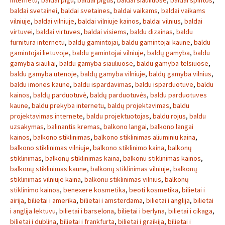
internetu
,
baldai pigu
,
baldai pigus
,
baldai siauliuose
,
baldai spintos
,
baldai svetainei
,
baldai svetaines
,
baldai vaikams
,
baldai vaikams
vilniuje
,
baldai vilniuje
,
baldai vilniuje kainos
,
baldai vilnius
,
baldai
virtuvei
,
baldai virtuves
,
baldai visiems
,
baldu dizainas
,
baldu
furnitura internetu
,
baldų gamintojai
,
baldu gamintojai kaune
,
baldu
gamintojai lietuvoje
,
baldu gamintojai vilniuje
,
baldų gamyba
,
baldu
gamyba siauliai
,
baldu gamyba siauliuose
,
baldu gamyba telsiuose
,
baldu gamyba utenoje
,
baldų gamyba vilniuje
,
baldų gamyba vilnius
,
baldu imones kaune
,
baldu ispardavimas
,
baldu isparduotuve
,
baldu
kainos
,
baldų parduotuvė
,
baldų parduotuvės
,
baldu parduotuves
kaune
,
baldu prekyba internetu
,
baldų projektavimas
,
baldu
projektavimas internete
,
baldu projektuotojas
,
baldu rojus
,
baldu
uzsakymas
,
balinantis kremas
,
balkono langai
,
balkono langai
kainos
,
balkono stiklinimas
,
balkono stiklinimas aliuminiu kaina
,
balkono stiklinimas vilniuje
,
balkono stiklinimo kaina
,
balkonų
stiklinimas
,
balkonų stiklinimas kaina
,
balkonu stiklinimas kainos
,
balkonų stiklinimas kaune
,
balkonų stiklinimas vilniuje
,
balkonų
stiklinimas vilniuje kaina
,
balkonu stiklinimas vilnius
,
balkonų
stiklinimo kainos
,
benexere kosmetika
,
beoti kosmetika
,
bilietai i
airija
,
bilietai i amerika
,
bilietai i amsterdama
,
bilietai i anglija
,
bilietai
i anglija lektuvu
,
bilietai i barselona
,
bilietai i berlyna
,
bilietai i cikaga
,
bilietai i dublina
,
bilietai i frankfurta
,
bilietai i graikija
,
bilietai i