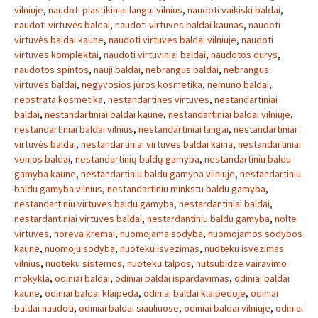
vilniuje
,
naudoti plastikiniai langai vilnius
,
naudoti vaikiski baldai
,
naudoti virtuvės baldai
,
naudoti virtuves baldai kaunas
,
naudoti
virtuvės baldai kaune
,
naudoti virtuves baldai vilniuje
,
naudoti
virtuves komplektai
,
naudoti virtuviniai baldai
,
naudotos durys
,
naudotos spintos
,
nauji baldai
,
nebrangus baldai
,
nebrangus
virtuves baldai
,
negyvosios jūros kosmetika
,
nemuno baldai
,
neostrata kosmetika
,
nestandartines virtuves
,
nestandartiniai
baldai
,
nestandartiniai baldai kaune
,
nestandartiniai baldai vilniuje
,
nestandartiniai baldai vilnius
,
nestandartiniai langai
,
nestandartiniai
virtuvės baldai
,
nestandartiniai virtuves baldai kaina
,
nestandartiniai
vonios baldai
,
nestandartinių baldų gamyba
,
nestandartiniu baldu
gamyba kaune
,
nestandartiniu baldu gamyba vilniuje
,
nestandartiniu
baldu gamyba vilnius
,
nestandartiniu minkstu baldu gamyba
,
nestandartiniu virtuves baldu gamyba
,
nestardantiniai baldai
,
nestardantiniai virtuves baldai
,
nestardantiniu baldu gamyba
,
nolte
virtuves
,
noreva kremai
,
nuomojama sodyba
,
nuomojamos sodybos
kaune
,
nuomoju sodyba
,
nuoteku isvezimas
,
nuoteku isvezimas
vilnius
,
nuoteku sistemos
,
nuoteku talpos
,
nutsubidze vairavimo
mokykla
,
odiniai baldai
,
odiniai baldai ispardavimas
,
odiniai baldai
kaune
,
odiniai baldai klaipeda
,
odiniai baldai klaipedoje
,
odiniai
baldai naudoti
,
odiniai baldai siauliuose
,
odiniai baldai vilniuje
,
odiniai