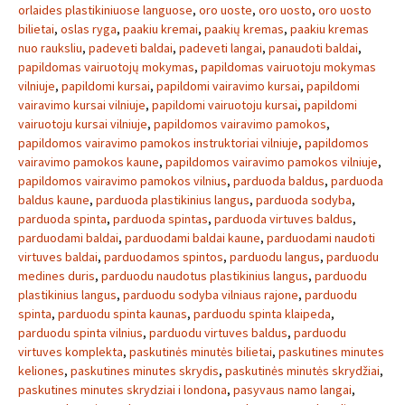
orlaides plastikiniuose languose
,
oro uoste
,
oro uosto
,
oro uosto
bilietai
,
oslas ryga
,
paakiu kremai
,
paakių kremas
,
paakiu kremas
nuo rauksliu
,
padeveti baldai
,
padeveti langai
,
panaudoti baldai
,
papildomas vairuotojų mokymas
,
papildomas vairuotoju mokymas
vilniuje
,
papildomi kursai
,
papildomi vairavimo kursai
,
papildomi
vairavimo kursai vilniuje
,
papildomi vairuotoju kursai
,
papildomi
vairuotoju kursai vilniuje
,
papildomos vairavimo pamokos
,
papildomos vairavimo pamokos instruktoriai vilniuje
,
papildomos
vairavimo pamokos kaune
,
papildomos vairavimo pamokos vilniuje
,
papildomos vairavimo pamokos vilnius
,
parduoda baldus
,
parduoda
baldus kaune
,
parduoda plastikinius langus
,
parduoda sodyba
,
parduoda spinta
,
parduoda spintas
,
parduoda virtuves baldus
,
parduodami baldai
,
parduodami baldai kaune
,
parduodami naudoti
virtuves baldai
,
parduodamos spintos
,
parduodu langus
,
parduodu
medines duris
,
parduodu naudotus plastikinius langus
,
parduodu
plastikinius langus
,
parduodu sodyba vilniaus rajone
,
parduodu
spinta
,
parduodu spinta kaunas
,
parduodu spinta klaipeda
,
parduodu spinta vilnius
,
parduodu virtuves baldus
,
parduodu
virtuves komplekta
,
paskutinės minutės bilietai
,
paskutines minutes
keliones
,
paskutines minutes skrydis
,
paskutinės minutės skrydžiai
,
paskutines minutes skrydziai i londona
,
pasyvaus namo langai
,