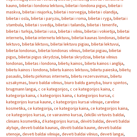
kauno
,
bilietai i londona lektuvu
,
bilietai i londona pigus
,
bilietai i
maskva
,
bilietai i niujorka
,
bilietai i norvegija
,
bilietai i olandija
,
bilietai i osla
,
bilietai i paryziu
,
bilietai i roma
,
bilietai i ryga
,
bilietai i
stambula
,
bilietai i svedija
,
bilietai i tailanda
,
bilietai i tenerife
,
bilietai i turkija
,
bilietai i usa
,
bilietai i vilniu
,
bilietai i vokietija
,
bilietai
internetu
,
bilietai internetu lektuvu
,
bilietai kaunas londonas
,
bilietai
lektuvo
,
bilietai lėktuvu
,
bilietai lektuvu pigiau
,
bilietai lektuvui
,
bilietai londonas
,
bilietai londonas vilnius
,
bilietai pigiau
,
bilietai
pigus
,
bilietai pigus skrydziai
,
bilietai skrydziai
,
bilietai vilnius
londonas
,
bilietas i londona
,
bilietų kainos
,
bilietu kainos i anglija
,
bilietu kainos i londona
,
bilietu kainos lektuvu
,
bilietu paieska
,
bilietų
pasaulis
,
bilietu pirkimas internetu
,
bilietu rezervavimas
,
bilietu
uzsakymas
,
biuro baldai vilnius
,
biuro baldu gamyba
,
biuro spintos
,
brugmann langai
,
c ce kategorijos
,
c ce kategorijos kaina
,
c
kategorija kaina
,
c kategorijos kaina
,
c kategorijos kursai
,
c
kategorijos kursai kaune
,
c kategorijos kursai vilniuje
,
careline
kosmetika
,
ce kategorija
,
ce kategorija kaina
,
ce kategorijos kaina
,
ce kategorijos kursai
,
ce vairavimo kursai
,
čekiški virtuvės baldai
,
clinians kosmetika
,
d kategorijos kursai
,
dėvėti baldai
,
deveti baldai
alytuje
,
deveti baldai kaunas
,
dėvėti baldai kaune
,
deveti baldai
utenoje
,
deveti baldai vilniuje
,
deveti baldai vilnius
,
deveti langai
,