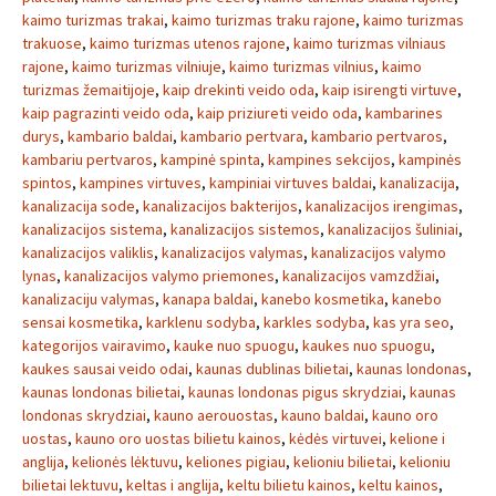
kaimo turizmas trakai
,
kaimo turizmas traku rajone
,
kaimo turizmas
trakuose
,
kaimo turizmas utenos rajone
,
kaimo turizmas vilniaus
rajone
,
kaimo turizmas vilniuje
,
kaimo turizmas vilnius
,
kaimo
turizmas žemaitijoje
,
kaip drekinti veido oda
,
kaip isirengti virtuve
,
kaip pagrazinti veido oda
,
kaip priziureti veido oda
,
kambarines
durys
,
kambario baldai
,
kambario pertvara
,
kambario pertvaros
,
kambariu pertvaros
,
kampinė spinta
,
kampines sekcijos
,
kampinės
spintos
,
kampines virtuves
,
kampiniai virtuves baldai
,
kanalizacija
,
kanalizacija sode
,
kanalizacijos bakterijos
,
kanalizacijos irengimas
,
kanalizacijos sistema
,
kanalizacijos sistemos
,
kanalizacijos šuliniai
,
kanalizacijos valiklis
,
kanalizacijos valymas
,
kanalizacijos valymo
lynas
,
kanalizacijos valymo priemones
,
kanalizacijos vamzdžiai
,
kanalizaciju valymas
,
kanapa baldai
,
kanebo kosmetika
,
kanebo
sensai kosmetika
,
karklenu sodyba
,
karkles sodyba
,
kas yra seo
,
kategorijos vairavimo
,
kauke nuo spuogu
,
kaukes nuo spuogu
,
kaukes sausai veido odai
,
kaunas dublinas bilietai
,
kaunas londonas
,
kaunas londonas bilietai
,
kaunas londonas pigus skrydziai
,
kaunas
londonas skrydziai
,
kauno aerouostas
,
kauno baldai
,
kauno oro
uostas
,
kauno oro uostas bilietu kainos
,
kėdės virtuvei
,
kelione i
anglija
,
kelionės lėktuvu
,
keliones pigiau
,
kelioniu bilietai
,
kelioniu
bilietai lektuvu
,
keltas i anglija
,
keltu bilietu kainos
,
keltu kainos
,