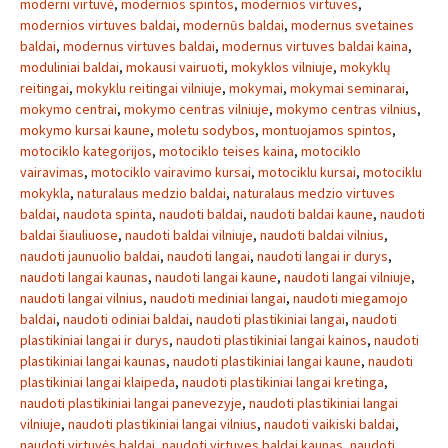
moderni virtuvė
,
modernios spintos
,
modernios virtuves
,
modernios virtuves baldai
,
modernūs baldai
,
modernus svetaines
baldai
,
modernus virtuves baldai
,
modernus virtuves baldai kaina
,
moduliniai baldai
,
mokausi vairuoti
,
mokyklos vilniuje
,
mokyklų
reitingai
,
mokyklu reitingai vilniuje
,
mokymai
,
mokymai seminarai
,
mokymo centrai
,
mokymo centras vilniuje
,
mokymo centras vilnius
,
mokymo kursai kaune
,
moletu sodybos
,
montuojamos spintos
,
motociklo kategorijos
,
motociklo teises kaina
,
motociklo
vairavimas
,
motociklo vairavimo kursai
,
motociklu kursai
,
motociklu
mokykla
,
naturalaus medzio baldai
,
naturalaus medzio virtuves
baldai
,
naudota spinta
,
naudoti baldai
,
naudoti baldai kaune
,
naudoti
baldai šiauliuose
,
naudoti baldai vilniuje
,
naudoti baldai vilnius
,
naudoti jaunuolio baldai
,
naudoti langai
,
naudoti langai ir durys
,
naudoti langai kaunas
,
naudoti langai kaune
,
naudoti langai vilniuje
,
naudoti langai vilnius
,
naudoti mediniai langai
,
naudoti miegamojo
baldai
,
naudoti odiniai baldai
,
naudoti plastikiniai langai
,
naudoti
plastikiniai langai ir durys
,
naudoti plastikiniai langai kainos
,
naudoti
plastikiniai langai kaunas
,
naudoti plastikiniai langai kaune
,
naudoti
plastikiniai langai klaipeda
,
naudoti plastikiniai langai kretinga
,
naudoti plastikiniai langai panevezyje
,
naudoti plastikiniai langai
vilniuje
,
naudoti plastikiniai langai vilnius
,
naudoti vaikiski baldai
,
naudoti virtuvės baldai
,
naudoti virtuves baldai kaunas
,
naudoti