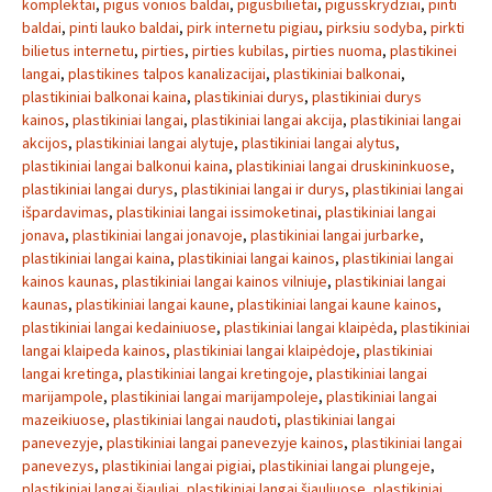
komplektai
,
pigus vonios baldai
,
pigusbilietai
,
pigusskrydziai
,
pinti
baldai
,
pinti lauko baldai
,
pirk internetu pigiau
,
pirksiu sodyba
,
pirkti
bilietus internetu
,
pirties
,
pirties kubilas
,
pirties nuoma
,
plastikinei
langai
,
plastikines talpos kanalizacijai
,
plastikiniai balkonai
,
plastikiniai balkonai kaina
,
plastikiniai durys
,
plastikiniai durys
kainos
,
plastikiniai langai
,
plastikiniai langai akcija
,
plastikiniai langai
akcijos
,
plastikiniai langai alytuje
,
plastikiniai langai alytus
,
plastikiniai langai balkonui kaina
,
plastikiniai langai druskininkuose
,
plastikiniai langai durys
,
plastikiniai langai ir durys
,
plastikiniai langai
išpardavimas
,
plastikiniai langai issimoketinai
,
plastikiniai langai
jonava
,
plastikiniai langai jonavoje
,
plastikiniai langai jurbarke
,
plastikiniai langai kaina
,
plastikiniai langai kainos
,
plastikiniai langai
kainos kaunas
,
plastikiniai langai kainos vilniuje
,
plastikiniai langai
kaunas
,
plastikiniai langai kaune
,
plastikiniai langai kaune kainos
,
plastikiniai langai kedainiuose
,
plastikiniai langai klaipėda
,
plastikiniai
langai klaipeda kainos
,
plastikiniai langai klaipėdoje
,
plastikiniai
langai kretinga
,
plastikiniai langai kretingoje
,
plastikiniai langai
marijampole
,
plastikiniai langai marijampoleje
,
plastikiniai langai
mazeikiuose
,
plastikiniai langai naudoti
,
plastikiniai langai
panevezyje
,
plastikiniai langai panevezyje kainos
,
plastikiniai langai
panevezys
,
plastikiniai langai pigiai
,
plastikiniai langai plungeje
,
plastikiniai langai šiauliai
,
plastikiniai langai šiauliuose
,
plastikiniai