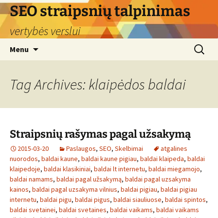
Skip
SEO straipsnių talpinimas
to
vertybės verslui
content
Search
Menu
for:
Tag Archives: klaipėdos baldai
Straipsnių rašymas pagal užsakymą
2015-03-20
Paslaugos
,
SEO
,
Skelbimai
atgalines
nuorodos
,
baldai kaune
,
baldai kaune pigiau
,
baldai klaipeda
,
baldai
klaipedoje
,
baldai klasikiniai
,
baldai lt internetu
,
baldai miegamojo
,
baldai namams
,
baldai pagal užsakymą
,
baldai pagal uzsakyma
kainos
,
baldai pagal uzsakyma vilnius
,
baldai pigiau
,
baldai pigiau
internetu
,
baldai pigu
,
baldai pigus
,
baldai siauliuose
,
baldai spintos
,
baldai svetainei
,
baldai svetaines
,
baldai vaikams
,
baldai vaikams