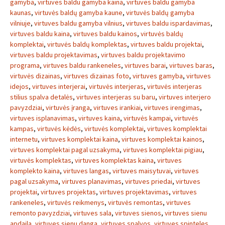
gamyba
,
virtuves baldu gamyba kaina
,
virtuves baldu gamyba
kaunas
,
virtuvės baldų gamyba kaune
,
virtuvės baldų gamyba
vilniuje
,
virtuves baldu gamyba vilnius
,
virtuves baldu ispardavimas
,
virtuves baldu kaina
,
virtuves baldu kainos
,
virtuvės baldų
komplektai
,
virtuvės baldų komplektas
,
virtuves baldu projektai
,
virtuves baldu projektavimas
,
virtuves baldu projektavimo
programa
,
virtuves baldu rankeneles
,
virtuves barai
,
virtuves baras
,
virtuvės dizainas
,
virtuves dizainas foto
,
virtuves gamyba
,
virtuves
idejos
,
virtuves interjerai
,
virtuvės interjeras
,
virtuvės interjeras
stilius spalva detalės
,
virtuves interjeras su baru
,
virtuves interjero
pavyzdziai
,
virtuvės įranga
,
virtuves irankiai
,
virtuves irengimas
,
virtuves isplanavimas
,
virtuves kaina
,
virtuvės kampai
,
virtuvės
kampas
,
virtuvės kėdės
,
virtuvės komplektai
,
virtuves komplektai
internetu
,
virtuves komplektai kaina
,
virtuves komplektai kainos
,
virtuves komplektai pagal uzsakyma
,
virtuves komplektai pigiau
,
virtuvės komplektas
,
virtuves komplektas kaina
,
virtuves
komplekto kaina
,
virtuves langas
,
virtuves maisytuvai
,
virtuves
pagal uzsakyma
,
virtuves planavimas
,
virtuves priedai
,
virtuves
projektai
,
virtuves projektas
,
virtuves projektavimas
,
virtuves
rankeneles
,
virtuvės reikmenys
,
virtuvės remontas
,
virtuves
remonto pavyzdziai
,
virtuves sala
,
virtuves sienos
,
virtuves sienu
apdaila
,
virtuves sienu danga
,
virtuves spalvos
,
virtuves spinteles
,