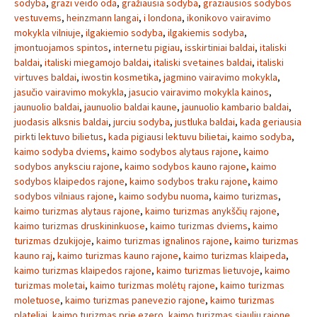
sodyba
,
grazi veido oda
,
gražiausia sodyba
,
graziausios sodybos
vestuvems
,
heinzmann langai
,
i londona
,
ikonikovo vairavimo
mokykla vilniuje
,
ilgakiemio sodyba
,
ilgakiemis sodyba
,
įmontuojamos spintos
,
internetu pigiau
,
isskirtiniai baldai
,
italiski
baldai
,
italiski miegamojo baldai
,
italiski svetaines baldai
,
italiski
virtuves baldai
,
iwostin kosmetika
,
jagmino vairavimo mokykla
,
jasučio vairavimo mokykla
,
jasucio vairavimo mokykla kainos
,
jaunuolio baldai
,
jaunuolio baldai kaune
,
jaunuolio kambario baldai
,
juodasis alksnis baldai
,
jurciu sodyba
,
justluka baldai
,
kada geriausia
pirkti lektuvo bilietus
,
kada pigiausi lektuvu bilietai
,
kaimo sodyba
,
kaimo sodyba dviems
,
kaimo sodybos alytaus rajone
,
kaimo
sodybos anyksciu rajone
,
kaimo sodybos kauno rajone
,
kaimo
sodybos klaipedos rajone
,
kaimo sodybos traku rajone
,
kaimo
sodybos vilniaus rajone
,
kaimo sodybu nuoma
,
kaimo turizmas
,
kaimo turizmas alytaus rajone
,
kaimo turizmas anykščių rajone
,
kaimo turizmas druskininkuose
,
kaimo turizmas dviems
,
kaimo
turizmas dzukijoje
,
kaimo turizmas ignalinos rajone
,
kaimo turizmas
kauno raj
,
kaimo turizmas kauno rajone
,
kaimo turizmas klaipeda
,
kaimo turizmas klaipedos rajone
,
kaimo turizmas lietuvoje
,
kaimo
turizmas moletai
,
kaimo turizmas molėtų rajone
,
kaimo turizmas
moletuose
,
kaimo turizmas panevezio rajone
,
kaimo turizmas
plateliai
,
kaimo turizmas prie ezero
,
kaimo turizmas siauliu rajone
,