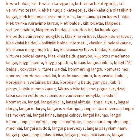
kesto baldai
,
ket testai a kategorija
,
ket testai b kategorija
,
ket
vairavimo testai
,
kiek kainuoja c kategorija
,
kiek kainuoja plastikiniai
langai
,
kiek kainuoja vairavimo kursai
,
kiek kainuoja virtuves baldai
,
kiek trunka vairavimo kursai
,
kieti baldai
,
kilti bilietai
,
klaipėda
virtuves baldai
,
klaipėdos baldai
,
klaipedos baldai katalogas
,
klaipedos vairavimo mokyklos
,
klasikinė virtuvė
,
klasikines virtuves
,
klasikiniai baldai
,
klasikiniai baldai internetu
,
klasikiniai baldai kaune
,
klasikiniai miegamojo baldai
,
klasikiniai virtuvės baldai
,
klasikiniai
virtuves baldai kaune
,
klasikiniu baldu gamyba
,
klijuotos medienos
langai
,
knygu spinta
,
knygų spintos
,
kokius langus rinktis
,
kokybiški
baldai
,
kokybiski virtuves baldai
,
kommerling langai
,
komutacinės
spintos
,
koridoriaus baldai
,
koridoriaus spinta
,
korpusiniai baldai
,
korpusiniai svetaines baldai
,
korpusinių baldų gamyba
,
kubilai
pirtys
,
kubilu nuoma kaune
,
l4ktuvo bilietai
,
labai pigus skrydziai
,
labai sausa veido oda
,
laimutes vairavimo mokykla
,
lakshmi
kosmetika
,
langai
,
langai akcija
,
langai alytuje
,
langai alytus
,
langai
durys
,
langai ir durys
,
langai is vokietijos
,
langai ispardavimas
,
langai
issimoketinai
,
langai kaina
,
langai kainos
,
langai kaunas
,
langai
kaune
,
langai klaipeda
,
langai klaipedoje
,
langai marijampole
,
langai
mediniai
,
langai naudoti
,
langai panevezys
,
langai pasyviam namui
,
langai pigiau
,
langai plastikiniai
,
langai plastikiniai kainos
,
langai