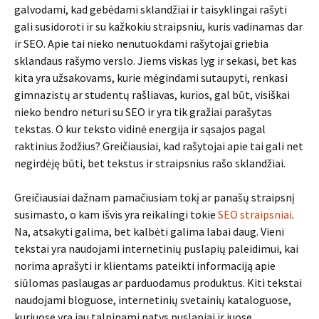
galvodami, kad gebėdami sklandžiai ir taisyklingai rašyti
gali susidoroti ir su kažkokiu straipsniu, kuris vadinamas dar
ir SEO. Apie tai nieko nenutuokdami rašytojai griebia
sklandaus rašymo verslo. Jiems viskas lyg ir sekasi, bet kas
kita yra užsakovams, kurie mėgindami sutaupyti, renkasi
gimnazistų ar studentų rašliavas, kurios, gal būt, visiškai
nieko bendro neturi su SEO ir yra tik gražiai parašytas
tekstas. O kur teksto vidinė energija ir sąsajos pagal
raktinius žodžius? Greičiausiai, kad rašytojai apie tai gali net
negirdėję būti, bet tekstus ir straipsnius rašo sklandžiai.
Greičiausiai dažnam pamačiusiam tokį ar panašų straipsnį
susimasto, o kam išvis yra reikalingi tokie
SEO straipsniai
.
Na, atsakyti galima, bet kalbėti galima labai daug. Vieni
tekstai yra naudojami internetinių puslapių paleidimui, kai
norima aprašyti ir klientams pateikti informaciją apie
siūlomas paslaugas ar parduodamus produktus. Kiti tekstai
naudojami bloguose, internetinių svetainių kataloguose,
kuriuose yra jau talpinami patys puslapiai ir juose