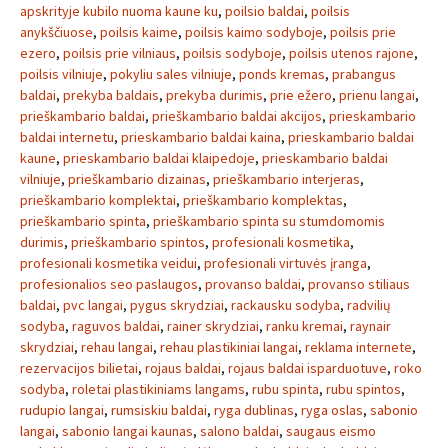
apskrityje kubilo nuoma kaune ku
,
poilsio baldai
,
poilsis
anykščiuose
,
poilsis kaime
,
poilsis kaimo sodyboje
,
poilsis prie
ezero
,
poilsis prie vilniaus
,
poilsis sodyboje
,
poilsis utenos rajone
,
poilsis vilniuje
,
pokyliu sales vilniuje
,
ponds kremas
,
prabangus
baldai
,
prekyba baldais
,
prekyba durimis
,
prie ežero
,
prienu langai
,
prieškambario baldai
,
prieškambario baldai akcijos
,
prieskambario
baldai internetu
,
prieskambario baldai kaina
,
prieskambario baldai
kaune
,
prieskambario baldai klaipedoje
,
prieskambario baldai
vilniuje
,
prieškambario dizainas
,
prieškambario interjeras
,
prieškambario komplektai
,
prieškambario komplektas
,
prieškambario spinta
,
prieškambario spinta su stumdomomis
durimis
,
prieškambario spintos
,
profesionali kosmetika
,
profesionali kosmetika veidui
,
profesionali virtuvės įranga
,
profesionalios seo paslaugos
,
provanso baldai
,
provanso stiliaus
baldai
,
pvc langai
,
pygus skrydziai
,
rackausku sodyba
,
radvilių
sodyba
,
raguvos baldai
,
rainer skrydziai
,
ranku kremai
,
raynair
skrydziai
,
rehau langai
,
rehau plastikiniai langai
,
reklama internete
,
rezervacijos bilietai
,
rojaus baldai
,
rojaus baldai isparduotuve
,
roko
sodyba
,
roletai plastikiniams langams
,
rubu spinta
,
rubu spintos
,
rudupio langai
,
rumsiskiu baldai
,
ryga dublinas
,
ryga oslas
,
sabonio
langai
,
sabonio langai kaunas
,
salono baldai
,
saugaus eismo