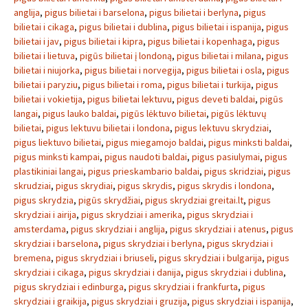
anglija
,
pigus bilietai i barselona
,
pigus bilietai i berlyna
,
pigus
bilietai i cikaga
,
pigus bilietai i dublina
,
pigus bilietai i ispanija
,
pigus
bilietai i jav
,
pigus bilietai i kipra
,
pigus bilietai i kopenhaga
,
pigus
bilietai i lietuva
,
pigūs bilietai į londoną
,
pigus bilietai i milana
,
pigus
bilietai i niujorka
,
pigus bilietai i norvegija
,
pigus bilietai i osla
,
pigus
bilietai i paryziu
,
pigus bilietai i roma
,
pigus bilietai i turkija
,
pigus
bilietai i vokietija
,
pigus bilietai lektuvu
,
pigus deveti baldai
,
pigūs
langai
,
pigus lauko baldai
,
pigūs lėktuvo bilietai
,
pigūs lėktuvų
bilietai
,
pigus lektuvu bilietai i londona
,
pigus lektuvu skrydziai
,
pigus liektuvo bilietai
,
pigus miegamojo baldai
,
pigus minksti baldai
,
pigus minksti kampai
,
pigus naudoti baldai
,
pigus pasiulymai
,
pigus
plastikiniai langai
,
pigus prieskambario baldai
,
pigus skridziai
,
pigus
skrudziai
,
pigus skrydiai
,
pigus skrydis
,
pigus skrydis i londona
,
pigus skrydzia
,
pigūs skrydžiai
,
pigus skrydziai greitai.lt
,
pigus
skrydziai i airija
,
pigus skrydziai i amerika
,
pigus skrydziai i
amsterdama
,
pigus skrydziai i anglija
,
pigus skrydziai i atenus
,
pigus
skrydziai i barselona
,
pigus skrydziai i berlyna
,
pigus skrydziai i
bremena
,
pigus skrydziai i briuseli
,
pigus skrydziai i bulgarija
,
pigus
skrydziai i cikaga
,
pigus skrydziai i danija
,
pigus skrydziai i dublina
,
pigus skrydziai i edinburga
,
pigus skrydziai i frankfurta
,
pigus
skrydziai i graikija
,
pigus skrydziai i gruzija
,
pigus skrydziai i ispanija
,