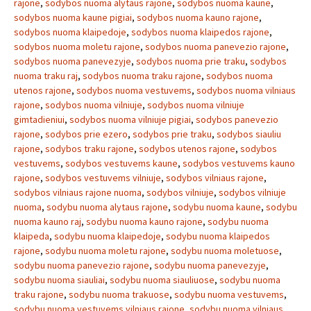
rajone
,
sodybos nuoma alytaus rajone
,
sodybos nuoma kaune
,
sodybos nuoma kaune pigiai
,
sodybos nuoma kauno rajone
,
sodybos nuoma klaipedoje
,
sodybos nuoma klaipedos rajone
,
sodybos nuoma moletu rajone
,
sodybos nuoma panevezio rajone
,
sodybos nuoma panevezyje
,
sodybos nuoma prie traku
,
sodybos
nuoma traku raj
,
sodybos nuoma traku rajone
,
sodybos nuoma
utenos rajone
,
sodybos nuoma vestuvems
,
sodybos nuoma vilniaus
rajone
,
sodybos nuoma vilniuje
,
sodybos nuoma vilniuje
gimtadieniui
,
sodybos nuoma vilniuje pigiai
,
sodybos panevezio
rajone
,
sodybos prie ezero
,
sodybos prie traku
,
sodybos siauliu
rajone
,
sodybos traku rajone
,
sodybos utenos rajone
,
sodybos
vestuvems
,
sodybos vestuvems kaune
,
sodybos vestuvems kauno
rajone
,
sodybos vestuvems vilniuje
,
sodybos vilniaus rajone
,
sodybos vilniaus rajone nuoma
,
sodybos vilniuje
,
sodybos vilniuje
nuoma
,
sodybu nuoma alytaus rajone
,
sodybu nuoma kaune
,
sodybu
nuoma kauno raj
,
sodybu nuoma kauno rajone
,
sodybu nuoma
klaipeda
,
sodybu nuoma klaipedoje
,
sodybu nuoma klaipedos
rajone
,
sodybu nuoma moletu rajone
,
sodybu nuoma moletuose
,
sodybu nuoma panevezio rajone
,
sodybu nuoma panevezyje
,
sodybu nuoma siauliai
,
sodybu nuoma siauliuose
,
sodybu nuoma
traku rajone
,
sodybu nuoma trakuose
,
sodybu nuoma vestuvems
,
sodybu nuoma vestuvems vilniaus rajone
,
sodybu nuoma vilniaus