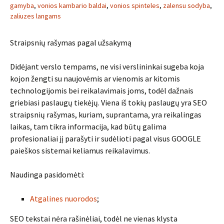
gamyba
,
vonios kambario baldai
,
vonios spinteles
,
zalensu sodyba
,
zaliuzes langams
Straipsnių rašymas pagal užsakymą
Didėjant verslo tempams, ne visi verslininkai sugeba koja
kojon žengti su naujovėmis ar vienomis ar kitomis
technologijomis bei reikalavimais joms, todėl dažnais
griebiasi paslaugų tiekėjų. Viena iš tokių paslaugų yra SEO
straipsnių rašymas, kuriam, suprantama, yra reikalingas
laikas, tam tikra informacija, kad būtų galima
profesionaliai jį parašyti ir sudėlioti pagal visus GOOGLE
paieškos sistemai keliamus reikalavimus.
Naudinga pasidomėti:
Atgalines nuorodos
;
SEO tekstai nėra rašinėliai, todėl ne vienas klysta