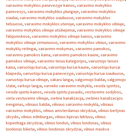
vairavimo mokyklos panevezyje kainos
,
vairavimo mokyklos
panevezys
,
vairavimo mokyklos plungeje
,
vairavimo mokyklos
siauliai
,
vairavimo mokyklos siauliuose
,
vairavimo mokyklos
telsiuose
,
vairavimo mokyklos utenoje
,
vairavimo mokyklos vilniuje
,
vairavimo mokyklos vilniuje atsiliepimai
,
vairavimo mokyklos vilniuje
fabijoniskese
,
vairavimo mokyklos vilniuje kainos
,
vairavimo
mokyklos vilniuje zirmunuose
,
vairavimo mokyklos vilnius
,
vairavimo
mokyklų reitingai
,
vairavimo mokymas
,
vairavimo pamokos
,
vairavimo pamokos kaina
,
vairavimo pamokos kaune
,
vairavimo
pamokos vilniuje
,
vairavimo teisiu kategorijos
,
vairuotojo teises
kaina
,
vairuotoju kursai
,
vairuotoju kursai kaune
,
vairuotoju kursai
klaipeda
,
vairuotoju kursai panevezyje
,
vairuotoju kursai siauliuose
,
vairuotoju kursai vilniuje
,
vakaru langai
,
valgomojo baldai
,
valgomojo
stalai
,
varkojo langai
,
varnelio vairavimo mokykla
,
vesida spintos
,
vesida spintu kainos
,
vesida spintu pasaulis
,
vestuvems sodybos
,
vieta vestuvems vilniuje
,
vietine kanalizacija
,
vietines kanalizacijos
irengimas
,
vilniaus baldai
,
vilniaus vairavimo mokykla
,
vilniaus
vairavimo mokyklos
,
vilnius amsterdamas skrydziai
,
vilnius berlynas
skrydis
,
vilnius edinburgas
,
vilnius kijevas lektuvu
,
vilnius
kopenhaga skrydziai
,
vilnius london
,
vilnius londonas
,
vilnius
londonas bilietai
,
vilnius londonas skrydziai
,
vilnius maskva