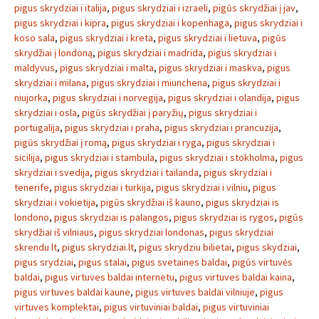
pigus skrydziai i italija
,
pigus skrydziai i izraeli
,
pigūs skrydžiai į jav
,
pigus skrydziai i kipra
,
pigus skrydziai i kopenhaga
,
pigus skrydziai i
koso sala
,
pigus skrydziai i kreta
,
pigus skrydziai i lietuva
,
pigūs
skrydžiai į londoną
,
pigus skrydziai i madrida
,
pigus skrydziai i
maldyvus
,
pigus skrydziai i malta
,
pigus skrydziai i maskva
,
pigus
skrydziai i milana
,
pigus skrydziai i miunchena
,
pigus skrydziai i
niujorka
,
pigus skrydziai i norvegija
,
pigus skrydziai i olandija
,
pigus
skrydziai i osla
,
pigūs skrydžiai į paryžių
,
pigus skrydziai i
portugalija
,
pigus skrydziai i praha
,
pigus skrydziai i prancuzija
,
pigūs skrydžiai į romą
,
pigus skrydziai i ryga
,
pigus skrydziai i
sicilija
,
pigus skrydziai i stambula
,
pigus skrydziai i stokholma
,
pigus
skrydziai i svedija
,
pigus skrydziai i tailanda
,
pigus skrydziai i
tenerife
,
pigus skrydziai i turkija
,
pigus skrydziai i vilniu
,
pigus
skrydziai i vokietija
,
pigūs skrydžiai iš kauno
,
pigus skrydziai is
londono
,
pigus skrydziai is palangos
,
pigus skrydziai is rygos
,
pigūs
skrydžiai iš vilniaus
,
pigus skrydziai londonas
,
pigus skrydziai
skrendu lt
,
pigus skrydziai.lt
,
pigus skrydziu bilietai
,
pigus skydziai
,
pigus srydziai
,
pigus stalai
,
pigus svetaines baldai
,
pigūs virtuvės
baldai
,
pigus virtuves baldai internetu
,
pigus virtuves baldai kaina
,
pigus virtuves baldai kaune
,
pigus virtuves baldai vilniuje
,
pigus
virtuves komplektai
,
pigus virtuviniai baldai
,
pigus virtuviniai