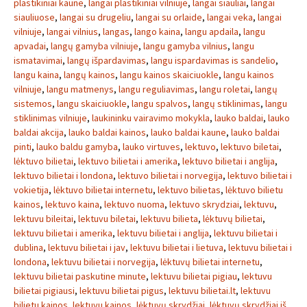
plastikiniai kaune
,
langai plastikiniai vilniuje
,
langai siauliai
,
langai
siauliuose
,
langai su drugeliu
,
langai su orlaide
,
langai veka
,
langai
vilniuje
,
langai vilnius
,
langas
,
lango kaina
,
langu apdaila
,
langu
apvadai
,
langų gamyba vilniuje
,
langu gamyba vilnius
,
langu
ismatavimai
,
langų išpardavimas
,
langu ispardavimas is sandelio
,
langu kaina
,
langų kainos
,
langu kainos skaiciuokle
,
langu kainos
vilniuje
,
langu matmenys
,
langu reguliavimas
,
langu roletai
,
langų
sistemos
,
langu skaiciuokle
,
langu spalvos
,
langų stiklinimas
,
langu
stiklinimas vilniuje
,
laukininku vairavimo mokykla
,
lauko baldai
,
lauko
baldai akcija
,
lauko baldai kainos
,
lauko baldai kaune
,
lauko baldai
pinti
,
lauko baldu gamyba
,
lauko virtuves
,
lektuvo
,
lektuvo biletai
,
lėktuvo bilietai
,
lektuvo bilietai i amerika
,
lektuvo bilietai i anglija
,
lektuvo bilietai i londona
,
lektuvo bilietai i norvegija
,
lektuvo bilietai i
vokietija
,
lėktuvo bilietai internetu
,
lektuvo bilietas
,
lėktuvo bilietu
kainos
,
lektuvo kaina
,
lektuvo nuoma
,
lektuvo skrydziai
,
lektuvu
,
lektuvu bileitai
,
lektuvu biletai
,
lektuvu bilieta
,
lėktuvų bilietai
,
lektuvu bilietai i amerika
,
lektuvu bilietai i anglija
,
lektuvu bilietai i
dublina
,
lektuvu bilietai i jav
,
lektuvu bilietai i lietuva
,
lektuvu bilietai i
londona
,
lektuvu bilietai i norvegija
,
lėktuvų bilietai internetu
,
lektuvu bilietai paskutine minute
,
lektuvu bilietai pigiau
,
lektuvu
bilietai pigiausi
,
lektuvu bilietai pigus
,
lektuvu bilietai.lt
,
lektuvu
bilietu kainos
,
lektuvu kainos
,
lėktuvų skrydžiai
,
lėktuvų skrydžiai iš