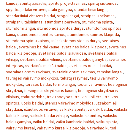
kainos
,
spintų pasaulis
,
spintu projektavimas
,
spintų sistemos
,
spyntos
,
stalai virtuvei
,
stalu gamyba
,
standartiniai langai
,
standartiniai virtuves baldai
,
stogo langai
,
straipsnių rašymas
,
straipsniu talpinimas
,
stumdoma pertvara
,
stumdoma spinta
,
stumdomi langai
,
stumdomos spintos durys
,
stumdomos spintos
kaina
,
stumdomos spintos kainos
,
stumdomos spintos klaipeda
,
stumdomu spintu kainos
,
sulankstomos vidaus durys
,
svetainės
baldai
,
svetaines baldai kaune
,
svetaines baldai klaipeda
,
svetaines
baldai klaipedoje
,
svetaines baldai siauliuose
,
svetaines baldai
vilniuje
,
svetaines baldai vilnius
,
svetaines baldu gamyba
,
svetaines
interjeras
,
svetainės minkšti baldai
,
svetaines odiniai baldai
,
svetaines optimizavimas
,
svetainiu optimizavimas
,
tamsinti langai
,
taurages vairavimo mokyklos
,
tekstų rašymas
,
telsiu vairavimo
mokyklos
,
terasos baldai
,
termo langai
,
testai vairavimo
,
tiesioginiai
skrydziai
,
tiesioginiai skrydziai is kauno
,
tiesioginiai skrydziai is
vilniaus
,
traku sodyba
,
traku sodybos
,
traukiniu bilietai
,
traukos
spintos
,
uosio baldai
,
utenos vairavimo mokyklos
,
uzsakomieji
skrydziai
,
užuolaidos virtuvei
,
vaikiska spinta
,
vaikiški baldai
,
vaikiski
baldai kaune
,
vaikiski baldai vilniuje
,
vaikiskos spintos
,
vaikisku
baldu gamyba
,
vaiku baldai
,
vaiku kambario baldai
,
vaiku spinta
,
vairavimo kursai
,
vairavimo kursai klaipedoje
,
vairavimo kursai