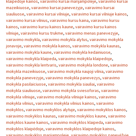
klaipedoje kainos
,
vairavimo kursai marijampoleje
,
vairavimo kursai
mazeikiuose
,
vairavimo kursai panevezyje
,
vairavimo kursai
siauliuose
,
vairavimo kursai vilniuje
,
vairavimo kursai vilniuje kainos
,
vairavimo kursai vilnius
,
vairavimo kursu kaina
,
vairavimo kursu
kainos
,
vairavimo kursu kainos kaune
,
vairavimo kursu kainos
vilniuje
,
vairavimo kursu trukme
,
vairavimo menas panevezyje
,
vairavimo mokykla
,
vairavimo mokykla alytus
,
vairavimo mokykla
jonavoje
,
vairavimo mokykla kainos
,
vairavimo mokykla kaunas
,
vairavimo mokykla kaune
,
vairavimo mokykla kedainiuose
,
vairavimo mokykla klaipeda
,
vairavimo mokykla klaipedoje
,
vairavimo mokykla lentvaris
,
vairavimo mokykla londone
,
vairavimo
mokykla mazeikiuose
,
vairavimo mokykla naujoji vilnia
,
vairavimo
mokykla panevezyje
,
vairavimo mokykla panevezys
,
vairavimo
mokykla pasilaiciuose
,
vairavimo mokykla siauliai
,
vairavimo
mokykla siauliuose
,
vairavimo mokykla sviesoforas
,
vairavimo
mokykla vilniuje
,
vairavimo mokykla vilniuje kainos
,
vairavimo
mokykla vilnius
,
vairavimo mokykla vilnius kainos
,
vairavimo
mokyklos
,
vairavimo mokyklos alytuje
,
vairavimo mokyklos kainos
,
vairavimo mokyklos kaunas
,
vairavimo mokyklos kaune
,
vairavimo
mokyklos kaune kainos
,
vairavimo mokyklos klaipeda
,
vairavimo
mokyklos klaipėdoje
,
vairavimo mokyklos klaipedoje kainos
,
vairavimo mokyklos marijampoleje
,
vairavimo mokyklos panevėžyje
,