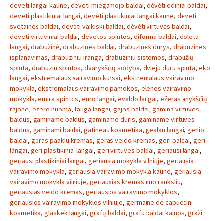
deveti langai kaune
,
deveti miegamojo baldai
,
dėvėti odiniai baldai
,
deveti plastikiniai langai
,
deveti plastikiniai langai kaune
,
deveti
svetaines baldai
,
deveti vaikiski baldai
,
dėvėti virtuvės baldai
,
deveti virtuviniai baldai
,
devetos spintos
,
diforma baldai
,
doleta
langai
,
drabužinė
,
drabuzines baldai
,
drabuzines durys
,
drabuzines
isplanavimas
,
drabuziniu iranga
,
drabuziniu sistemos
,
drabužių
spinta
,
drabuziu spintos
,
dvarykščių sodyba
,
dvieju duru spinta
,
eko
langai
,
ekstremalaus vairavimo kursai
,
ekstremalaus vairavimo
mokykla
,
ekstremalaus vairavimo pamokos
,
elenos vairavimo
mokykla
,
emira spintos
,
euro langai
,
evaldo langai
,
ežeras anykščių
rajone
,
ezero nuoma
,
fauga langai
,
gajos baldai
,
gamina virtuves
baldus
,
gaminame baldus
,
gaminame duris
,
gaminame virtuves
baldus
,
gaminami baldai
,
gatineau kosmetika
,
gealan langai
,
genio
baldai
,
geras paakiu kremas
,
geras veido kremas
,
geri baldai
,
geri
langai
,
geri plastikiniai langai
,
geri virtuves baldai
,
geriausi langai
,
geriausi plastikiniai langai
,
geriausia mokykla vilniuje
,
geriausia
vairavimo mokykla
,
geriausia vairavimo mokykla kaune
,
geriausia
vairavimo mokykla vilniuje
,
geriausias kremas nuo rauksliu
,
geriausias veido kremas
,
geriausios vairavimo mokyklos
,
geriausios vairavimo mokyklos vilniuje
,
germaine de capuccini
kosmetika
,
glaskek langai
,
grafų baldai
,
grafu baldai kainos
,
graži