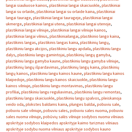
langai siauliuose kainos
,
plastikiniai langai skaiciuokle
,
plastikiniai
langai su orlaide
,
plastikiniai langai su orlaide kaina
,
plastikiniai
langai taurage
,
plastikiniai langai taurageje
,
plastikiniai langai
ukmerge
,
plastikiniai langai utena
,
plastikiniai langai utenoje
,
plastikiniai langai vilniuje
,
plastikiniai langai vilniuje kainos
,
plastikiniai langai vilnius
,
plastikiniailangai
,
plastikinio lango kaina
,
plastikinis langas
,
plastikinis langas kaina
,
plastikinių langų
,
plastikiniu langu akcijos
,
plastikiniu langu apdaila
,
plastikiniu langu
dalys
,
plastikiniu langu gamintojai
,
plastikinių langų gamyba
,
plastikiniu langu gamyba kaune
,
plastikiniu langu gamyba vilniuje
,
plastikinių langų išpardavimas
,
plastikinių langų kaina
,
plastikinių
langų kainos
,
plastikiniu langu kainos kaune
,
plastikiniu langu kainos
klaipedoje
,
plastikiniu langu kainos skaiciuokle
,
plastikiniu langu
kainos vilniuje
,
plastikiniu langu montavimas
,
plastikiniu langu
profiliai
,
plastikiniu langu reguliavimas
,
plastikiniu langu remontas
,
plastikiniu langu skaiciuokle
,
plastikiniu langu spalvos
,
pleiskanoja
veido oda
,
plokstes baldams kaina
,
plunges baldai
,
pobuviu sale
,
pobuviu sale vilniuje
,
pobuviu sales
,
pobuviu sales nuoma
,
pobuviu
sales nuoma vilniuje
,
pobūvių salės vilniuje sodybos nuoma vilniaus
apskrityje sodybos klaipedos apskrityje kaimo turizmas vilniaus
apskrityje sodybu nuoma vilniaus apskrityje sodybos kauno