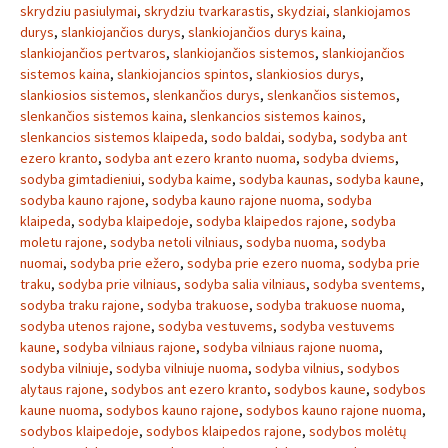
skrydziu pasiulymai
,
skrydziu tvarkarastis
,
skydziai
,
slankiojamos
durys
,
slankiojančios durys
,
slankiojančios durys kaina
,
slankiojančios pertvaros
,
slankiojančios sistemos
,
slankiojančios
sistemos kaina
,
slankiojancios spintos
,
slankiosios durys
,
slankiosios sistemos
,
slenkančios durys
,
slenkančios sistemos
,
slenkančios sistemos kaina
,
slenkancios sistemos kainos
,
slenkancios sistemos klaipeda
,
sodo baldai
,
sodyba
,
sodyba ant
ezero kranto
,
sodyba ant ezero kranto nuoma
,
sodyba dviems
,
sodyba gimtadieniui
,
sodyba kaime
,
sodyba kaunas
,
sodyba kaune
,
sodyba kauno rajone
,
sodyba kauno rajone nuoma
,
sodyba
klaipeda
,
sodyba klaipedoje
,
sodyba klaipedos rajone
,
sodyba
moletu rajone
,
sodyba netoli vilniaus
,
sodyba nuoma
,
sodyba
nuomai
,
sodyba prie ežero
,
sodyba prie ezero nuoma
,
sodyba prie
traku
,
sodyba prie vilniaus
,
sodyba salia vilniaus
,
sodyba sventems
,
sodyba traku rajone
,
sodyba trakuose
,
sodyba trakuose nuoma
,
sodyba utenos rajone
,
sodyba vestuvems
,
sodyba vestuvems
kaune
,
sodyba vilniaus rajone
,
sodyba vilniaus rajone nuoma
,
sodyba vilniuje
,
sodyba vilniuje nuoma
,
sodyba vilnius
,
sodybos
alytaus rajone
,
sodybos ant ezero kranto
,
sodybos kaune
,
sodybos
kaune nuoma
,
sodybos kauno rajone
,
sodybos kauno rajone nuoma
,
sodybos klaipedoje
,
sodybos klaipedos rajone
,
sodybos molėtų