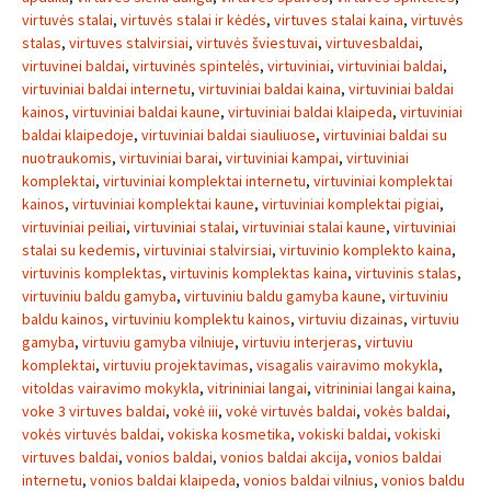
virtuvės stalai
,
virtuvės stalai ir kėdės
,
virtuves stalai kaina
,
virtuvės
stalas
,
virtuves stalvirsiai
,
virtuvės šviestuvai
,
virtuvesbaldai
,
virtuvinei baldai
,
virtuvinės spintelės
,
virtuviniai
,
virtuviniai baldai
,
virtuviniai baldai internetu
,
virtuviniai baldai kaina
,
virtuviniai baldai
kainos
,
virtuviniai baldai kaune
,
virtuviniai baldai klaipeda
,
virtuviniai
baldai klaipedoje
,
virtuviniai baldai siauliuose
,
virtuviniai baldai su
nuotraukomis
,
virtuviniai barai
,
virtuviniai kampai
,
virtuviniai
komplektai
,
virtuviniai komplektai internetu
,
virtuviniai komplektai
kainos
,
virtuviniai komplektai kaune
,
virtuviniai komplektai pigiai
,
virtuviniai peiliai
,
virtuviniai stalai
,
virtuviniai stalai kaune
,
virtuviniai
stalai su kedemis
,
virtuviniai stalvirsiai
,
virtuvinio komplekto kaina
,
virtuvinis komplektas
,
virtuvinis komplektas kaina
,
virtuvinis stalas
,
virtuviniu baldu gamyba
,
virtuviniu baldu gamyba kaune
,
virtuviniu
baldu kainos
,
virtuviniu komplektu kainos
,
virtuviu dizainas
,
virtuviu
gamyba
,
virtuviu gamyba vilniuje
,
virtuviu interjeras
,
virtuviu
komplektai
,
virtuviu projektavimas
,
visagalis vairavimo mokykla
,
vitoldas vairavimo mokykla
,
vitrininiai langai
,
vitrininiai langai kaina
,
voke 3 virtuves baldai
,
vokė iii
,
vokė virtuvės baldai
,
vokės baldai
,
vokės virtuvės baldai
,
vokiska kosmetika
,
vokiski baldai
,
vokiski
virtuves baldai
,
vonios baldai
,
vonios baldai akcija
,
vonios baldai
internetu
,
vonios baldai klaipeda
,
vonios baldai vilnius
,
vonios baldu