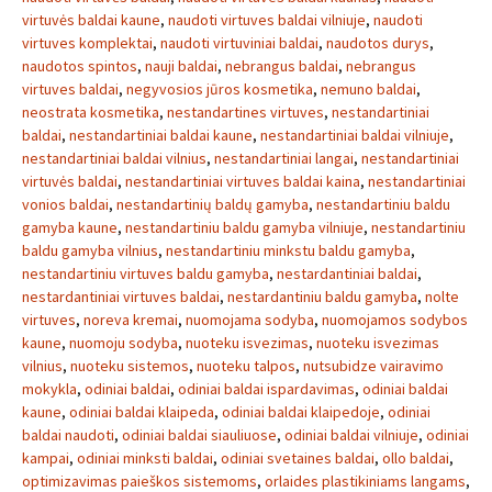
virtuvės baldai kaune
,
naudoti virtuves baldai vilniuje
,
naudoti
virtuves komplektai
,
naudoti virtuviniai baldai
,
naudotos durys
,
naudotos spintos
,
nauji baldai
,
nebrangus baldai
,
nebrangus
virtuves baldai
,
negyvosios jūros kosmetika
,
nemuno baldai
,
neostrata kosmetika
,
nestandartines virtuves
,
nestandartiniai
baldai
,
nestandartiniai baldai kaune
,
nestandartiniai baldai vilniuje
,
nestandartiniai baldai vilnius
,
nestandartiniai langai
,
nestandartiniai
virtuvės baldai
,
nestandartiniai virtuves baldai kaina
,
nestandartiniai
vonios baldai
,
nestandartinių baldų gamyba
,
nestandartiniu baldu
gamyba kaune
,
nestandartiniu baldu gamyba vilniuje
,
nestandartiniu
baldu gamyba vilnius
,
nestandartiniu minkstu baldu gamyba
,
nestandartiniu virtuves baldu gamyba
,
nestardantiniai baldai
,
nestardantiniai virtuves baldai
,
nestardantiniu baldu gamyba
,
nolte
virtuves
,
noreva kremai
,
nuomojama sodyba
,
nuomojamos sodybos
kaune
,
nuomoju sodyba
,
nuoteku isvezimas
,
nuoteku isvezimas
vilnius
,
nuoteku sistemos
,
nuoteku talpos
,
nutsubidze vairavimo
mokykla
,
odiniai baldai
,
odiniai baldai ispardavimas
,
odiniai baldai
kaune
,
odiniai baldai klaipeda
,
odiniai baldai klaipedoje
,
odiniai
baldai naudoti
,
odiniai baldai siauliuose
,
odiniai baldai vilniuje
,
odiniai
kampai
,
odiniai minksti baldai
,
odiniai svetaines baldai
,
ollo baldai
,
optimizavimas paieškos sistemoms
,
orlaides plastikiniams langams
,