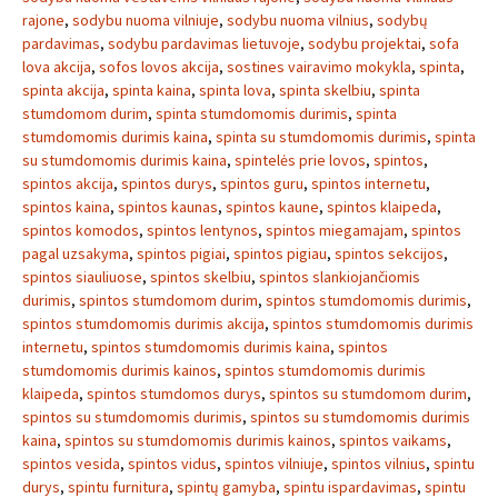
rajone
,
sodybu nuoma vilniuje
,
sodybu nuoma vilnius
,
sodybų
pardavimas
,
sodybu pardavimas lietuvoje
,
sodybu projektai
,
sofa
lova akcija
,
sofos lovos akcija
,
sostines vairavimo mokykla
,
spinta
,
spinta akcija
,
spinta kaina
,
spinta lova
,
spinta skelbiu
,
spinta
stumdomom durim
,
spinta stumdomomis durimis
,
spinta
stumdomomis durimis kaina
,
spinta su stumdomomis durimis
,
spinta
su stumdomomis durimis kaina
,
spintelės prie lovos
,
spintos
,
spintos akcija
,
spintos durys
,
spintos guru
,
spintos internetu
,
spintos kaina
,
spintos kaunas
,
spintos kaune
,
spintos klaipeda
,
spintos komodos
,
spintos lentynos
,
spintos miegamajam
,
spintos
pagal uzsakyma
,
spintos pigiai
,
spintos pigiau
,
spintos sekcijos
,
spintos siauliuose
,
spintos skelbiu
,
spintos slankiojančiomis
durimis
,
spintos stumdomom durim
,
spintos stumdomomis durimis
,
spintos stumdomomis durimis akcija
,
spintos stumdomomis durimis
internetu
,
spintos stumdomomis durimis kaina
,
spintos
stumdomomis durimis kainos
,
spintos stumdomomis durimis
klaipeda
,
spintos stumdomos durys
,
spintos su stumdomom durim
,
spintos su stumdomomis durimis
,
spintos su stumdomomis durimis
kaina
,
spintos su stumdomomis durimis kainos
,
spintos vaikams
,
spintos vesida
,
spintos vidus
,
spintos vilniuje
,
spintos vilnius
,
spintu
durys
,
spintu furnitura
,
spintų gamyba
,
spintu ispardavimas
,
spintu