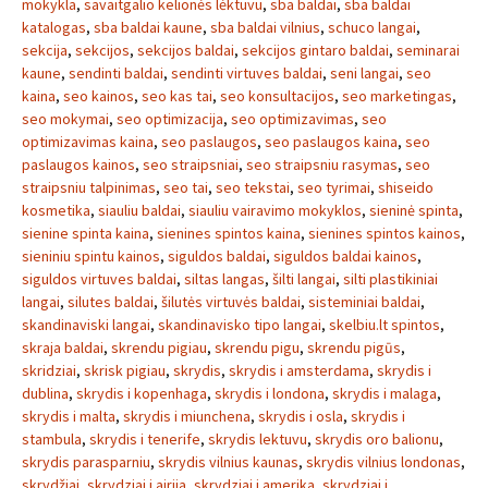
mokykla
,
savaitgalio kelionės lėktuvu
,
sba baldai
,
sba baldai
katalogas
,
sba baldai kaune
,
sba baldai vilnius
,
schuco langai
,
sekcija
,
sekcijos
,
sekcijos baldai
,
sekcijos gintaro baldai
,
seminarai
kaune
,
sendinti baldai
,
sendinti virtuves baldai
,
seni langai
,
seo
kaina
,
seo kainos
,
seo kas tai
,
seo konsultacijos
,
seo marketingas
,
seo mokymai
,
seo optimizacija
,
seo optimizavimas
,
seo
optimizavimas kaina
,
seo paslaugos
,
seo paslaugos kaina
,
seo
paslaugos kainos
,
seo straipsniai
,
seo straipsniu rasymas
,
seo
straipsniu talpinimas
,
seo tai
,
seo tekstai
,
seo tyrimai
,
shiseido
kosmetika
,
siauliu baldai
,
siauliu vairavimo mokyklos
,
sieninė spinta
,
sienine spinta kaina
,
sienines spintos kaina
,
sienines spintos kainos
,
sieniniu spintu kainos
,
siguldos baldai
,
siguldos baldai kainos
,
siguldos virtuves baldai
,
siltas langas
,
šilti langai
,
silti plastikiniai
langai
,
silutes baldai
,
šilutės virtuvės baldai
,
sisteminiai baldai
,
skandinaviski langai
,
skandinavisko tipo langai
,
skelbiu.lt spintos
,
skraja baldai
,
skrendu pigiau
,
skrendu pigu
,
skrendu pigūs
,
skridziai
,
skrisk pigiau
,
skrydis
,
skrydis i amsterdama
,
skrydis i
dublina
,
skrydis i kopenhaga
,
skrydis i londona
,
skrydis i malaga
,
skrydis i malta
,
skrydis i miunchena
,
skrydis i osla
,
skrydis i
stambula
,
skrydis i tenerife
,
skrydis lektuvu
,
skrydis oro balionu
,
skrydis parasparniu
,
skrydis vilnius kaunas
,
skrydis vilnius londonas
,
skrydžiai
,
skrydziai i airija
,
skrydziai i amerika
,
skrydziai i