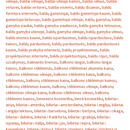
vilniuje
,
baldai vilniuje
,
baldai vilniuje kainos
,
baldai vilnius
,
baldai
virtuvei
,
baldai virtuves
,
baldai visiems
,
baldu dizainas
,
baldu
furnitura internetu
,
baldų gamintojai
,
baldu gamintojai kaune
,
baldu
gamintojai lietuvoje
,
baldu gamintojai vilniuje
,
baldų gamyba
,
baldu
gamyba siauliai
,
baldu gamyba siauliuose
,
baldu gamyba telsiuose
,
baldu gamyba utenoje
,
baldų gamyba vilniuje
,
baldų gamyba vilnius
,
baldu imones kaune
,
baldu ispardavimas
,
baldu isparduotuve
,
baldu
kainos
,
baldų parduotuvė
,
baldų parduotuvės
,
baldu parduotuves
kaune
,
baldu prekyba internetu
,
baldų projektavimas
,
baldu
projektavimas internete
,
baldu projektuotojas
,
baldu rojus
,
baldu
uzsakymas
,
balinantis kremas
,
balkono langai
,
balkono langai
kainos
,
balkono stiklinimas
,
balkono stiklinimas aliuminiu kaina
,
balkono stiklinimas vilniuje
,
balkono stiklinimo kaina
,
balkonų
stiklinimas
,
balkonų stiklinimas kaina
,
balkonu stiklinimas kainos
,
balkonų stiklinimas kaune
,
balkonų stiklinimas vilniuje
,
balkonų
stiklinimas vilniuje kaina
,
balkonu stiklinimas vilnius
,
balkonų
stiklinimo kainos
,
benexere kosmetika
,
beoti kosmetika
,
bilietai i
airija
,
bilietai i amerika
,
bilietai i amsterdama
,
bilietai i anglija
,
bilietai
i anglija lektuvu
,
bilietai i barselona
,
bilietai i berlyna
,
bilietai i cikaga
,
bilietai i dublina
,
bilietai i frankfurta
,
bilietai i graikija
,
bilietai i
ispanija
,
bilietai i italija
,
bilietai į jav
,
bilietai i kipra
,
bilietai i
kopenhaga
,
bilietai i lietuva
,
bilietai į londoną
,
bilietai i londona is