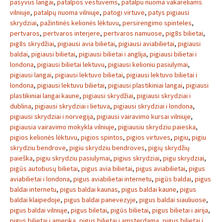
pasyvus langai
,
patalpos vestuvems
,
patalpu nuoma vakareliams
vilniuje
,
patalpų nuoma vilniuje
,
patogi virtuve
,
patys pigiausi
skrydziai
,
pažintinės kelionės lėktuvu
,
persirengimo spinteles
,
pertvaros
,
pertvaros interjere
,
pertvaros namuose
,
pig8s bilietai
,
pig8s skrydžiai
,
pigiausi avia bilietai
,
pigiausi aviabilietai
,
pigiausi
baldai
,
pigiausi bilietai
,
pigiausi bilietai i anglija
,
pigiausi bilietai i
londona
,
pigiausi bilietai lektuvu
,
pigiausi kelioniu pasiulymai
,
pigiausi langai
,
pigiausi lektuvo bilietai
,
pigiausi lektuvo bilietai i
londona
,
pigiausi lektuvu bilietai
,
pigiausi plastikiniai langai
,
pigiausi
plastikiniai langai kaune
,
pigiausi skrydžiai
,
pigiausi skrydziai i
dublina
,
pigiausi skrydziai i lietuva
,
pigiausi skrydziai i londona
,
pigiausi skrydziai i norvegija
,
pigiausi vairavimo kursai vilniuje
,
pigiausia vairavimo mokykla vilniuje
,
pigiausiu skrydziu paieska
,
pigios kelionės lėktuvu
,
pigios spintos
,
pigios virtuves
,
pigiu
,
pigiu
skrydziu bendrove
,
pigiu skrydziu bendroves
,
pigių skrydžių
paieška
,
pigiu skrydziu pasiulymai
,
pigius skrydziai
,
pigu skrydziai
,
pigūs autobusų bilietai
,
pigus avia bilietai
,
pigus aviabilietai
,
pigus
aviabilietai i londona
,
pigus aviabilietai internetu
,
pigūs baldai
,
pigus
baldai internetu
,
pigus baldai kaunas
,
pigus baldai kaune
,
pigus
baldai klaipedoje
,
pigus baldai panevezyje
,
pigus baldai siauliuose
,
pigus baldai vilniuje
,
pigus biletai
,
pigūs bilietai
,
pigus bilietai i airija
,
pigus bilietai i amerika
,
pigus bilietai i amsterdama
,
pigus bilietai i