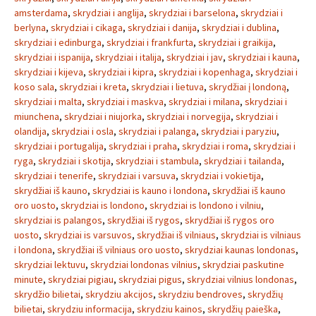
amsterdama
,
skrydziai i anglija
,
skrydziai i barselona
,
skrydziai i
berlyna
,
skrydziai i cikaga
,
skrydziai i danija
,
skrydziai i dublina
,
skrydziai i edinburga
,
skrydziai i frankfurta
,
skrydziai i graikija
,
skrydziai i ispanija
,
skrydziai i italija
,
skrydziai i jav
,
skrydziai i kauna
,
skrydziai i kijeva
,
skrydziai i kipra
,
skrydziai i kopenhaga
,
skrydziai i
koso sala
,
skrydziai i kreta
,
skrydziai i lietuva
,
skrydžiai į londoną
,
skrydziai i malta
,
skrydziai i maskva
,
skrydziai i milana
,
skrydziai i
miunchena
,
skrydziai i niujorka
,
skrydziai i norvegija
,
skrydziai i
olandija
,
skrydziai i osla
,
skrydziai i palanga
,
skrydziai i paryziu
,
skrydziai i portugalija
,
skrydziai i praha
,
skrydziai i roma
,
skrydziai i
ryga
,
skrydziai i skotija
,
skrydziai i stambula
,
skrydziai i tailanda
,
skrydziai i tenerife
,
skrydziai i varsuva
,
skrydziai i vokietija
,
skrydžiai iš kauno
,
skrydziai is kauno i londona
,
skrydžiai iš kauno
oro uosto
,
skrydziai is londono
,
skrydziai is londono i vilniu
,
skrydziai is palangos
,
skrydžiai iš rygos
,
skrydžiai iš rygos oro
uosto
,
skrydziai is varsuvos
,
skrydžiai iš vilniaus
,
skrydziai is vilniaus
i londona
,
skrydžiai iš vilniaus oro uosto
,
skrydziai kaunas londonas
,
skrydziai lektuvu
,
skrydziai londonas vilnius
,
skrydziai paskutine
minute
,
skrydziai pigiau
,
skrydziai pigus
,
skrydziai vilnius londonas
,
skrydžio bilietai
,
skrydziu akcijos
,
skrydziu bendroves
,
skrydžių
bilietai
,
skrydziu informacija
,
skrydziu kainos
,
skrydžių paieška
,