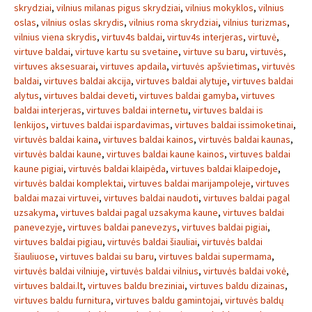
skrydziai
,
vilnius milanas pigus skrydziai
,
vilnius mokyklos
,
vilnius
oslas
,
vilnius oslas skrydis
,
vilnius roma skrydziai
,
vilnius turizmas
,
vilnius viena skrydis
,
virtuv4s baldai
,
virtuv4s interjeras
,
virtuvė
,
virtuve baldai
,
virtuve kartu su svetaine
,
virtuve su baru
,
virtuvės
,
virtuves aksesuarai
,
virtuves apdaila
,
virtuvės apšvietimas
,
virtuvės
baldai
,
virtuves baldai akcija
,
virtuves baldai alytuje
,
virtuves baldai
alytus
,
virtuves baldai deveti
,
virtuves baldai gamyba
,
virtuves
baldai interjeras
,
virtuves baldai internetu
,
virtuves baldai is
lenkijos
,
virtuves baldai ispardavimas
,
virtuves baldai issimoketinai
,
virtuvės baldai kaina
,
virtuves baldai kainos
,
virtuvės baldai kaunas
,
virtuvės baldai kaune
,
virtuves baldai kaune kainos
,
virtuves baldai
kaune pigiai
,
virtuvės baldai klaipėda
,
virtuves baldai klaipedoje
,
virtuvės baldai komplektai
,
virtuves baldai marijampoleje
,
virtuves
baldai mazai virtuvei
,
virtuves baldai naudoti
,
virtuves baldai pagal
uzsakyma
,
virtuves baldai pagal uzsakyma kaune
,
virtuves baldai
panevezyje
,
virtuves baldai panevezys
,
virtuves baldai pigiai
,
virtuves baldai pigiau
,
virtuvės baldai šiauliai
,
virtuvės baldai
šiauliuose
,
virtuves baldai su baru
,
virtuves baldai supermama
,
virtuvės baldai vilniuje
,
virtuvės baldai vilnius
,
virtuvės baldai vokė
,
virtuves baldai.lt
,
virtuves baldu breziniai
,
virtuves baldu dizainas
,
virtuves baldu furnitura
,
virtuves baldu gamintojai
,
virtuvės baldų