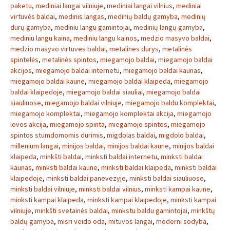
paketu
,
mediniai langai vilniuje
,
mediniai langai vilnius
,
mediniai
virtuvės baldai
,
medinis langas
,
medinių baldų gamyba
,
medinių
durų gamyba
,
mediniu langu gamintojai
,
medinių langų gamyba
,
mediniu langu kaina
,
mediniu langu kainos
,
medzio masyvo baldai
,
medzio masyvo virtuves baldai
,
metalines durys
,
metalinės
spintelės
,
metalinės spintos
,
miegamojo baldai
,
miegamojo baldai
akcijos
,
miegamojo baldai internetu
,
miegamojo baldai kaunas
,
miegamojo baldai kaune
,
miegamojo baldai klaipeda
,
miegamojo
baldai klaipedoje
,
miegamojo baldai siauliai
,
miegamojo baldai
siauliuose
,
miegamojo baldai vilniuje
,
miegamojo baldu komplektai
,
miegamojo komplektai
,
miegamojo komplektai akcija
,
miegamojo
lovos akcija
,
miegamojo spinta
,
miegamojo spintos
,
miegamojo
spintos stumdomomis durimis
,
migdolas baldai
,
migdolo baldai
,
millenium langai
,
minijos baldai
,
minijos baldai kaune
,
minijos baldai
klaipeda
,
minkšti baldai
,
minksti baldai internetu
,
minksti baldai
kaunas
,
minksti baldai kaune
,
minksti baldai klaipeda
,
minksti baldai
klaipedoje
,
minksti baldai panevezyje
,
minksti baldai siauliuose
,
minksti baldai vilniuje
,
minksti baldai vilnius
,
minksti kampai kaune
,
minksti kampai klaipeda
,
minksti kampai klaipedoje
,
minksti kampai
vilniuje
,
minkšti svetainės baldai
,
minkstu baldu gamintojai
,
minkštų
baldų gamyba
,
misri veido oda
,
mituvos langai
,
moderni sodyba
,