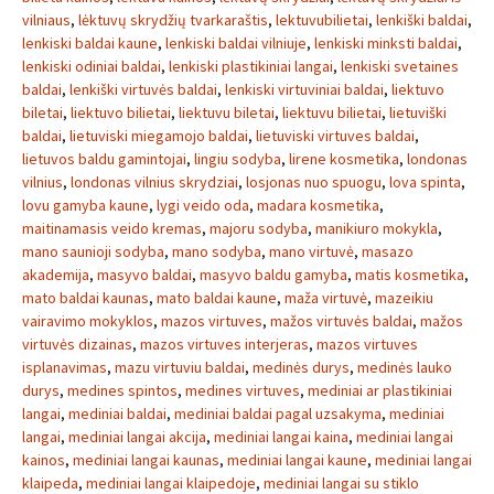
vilniaus
,
lėktuvų skrydžių tvarkaraštis
,
lektuvubilietai
,
lenkiški baldai
,
lenkiski baldai kaune
,
lenkiski baldai vilniuje
,
lenkiski minksti baldai
,
lenkiski odiniai baldai
,
lenkiski plastikiniai langai
,
lenkiski svetaines
baldai
,
lenkiški virtuvės baldai
,
lenkiski virtuviniai baldai
,
liektuvo
biletai
,
liektuvo bilietai
,
liektuvu biletai
,
liektuvu bilietai
,
lietuviški
baldai
,
lietuviski miegamojo baldai
,
lietuviski virtuves baldai
,
lietuvos baldu gamintojai
,
lingiu sodyba
,
lirene kosmetika
,
londonas
vilnius
,
londonas vilnius skrydziai
,
losjonas nuo spuogu
,
lova spinta
,
lovu gamyba kaune
,
lygi veido oda
,
madara kosmetika
,
maitinamasis veido kremas
,
majoru sodyba
,
manikiuro mokykla
,
mano saunioji sodyba
,
mano sodyba
,
mano virtuvė
,
masazo
akademija
,
masyvo baldai
,
masyvo baldu gamyba
,
matis kosmetika
,
mato baldai kaunas
,
mato baldai kaune
,
maža virtuvė
,
mazeikiu
vairavimo mokyklos
,
mazos virtuves
,
mažos virtuvės baldai
,
mažos
virtuvės dizainas
,
mazos virtuves interjeras
,
mazos virtuves
isplanavimas
,
mazu virtuviu baldai
,
medinės durys
,
medinės lauko
durys
,
medines spintos
,
medines virtuves
,
mediniai ar plastikiniai
langai
,
mediniai baldai
,
mediniai baldai pagal uzsakyma
,
mediniai
langai
,
mediniai langai akcija
,
mediniai langai kaina
,
mediniai langai
kainos
,
mediniai langai kaunas
,
mediniai langai kaune
,
mediniai langai
klaipeda
,
mediniai langai klaipedoje
,
mediniai langai su stiklo