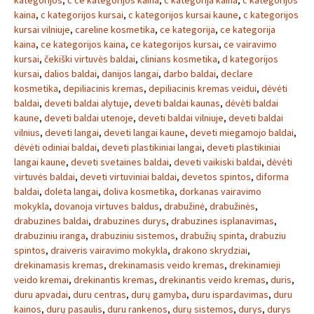
kategorijos
,
c ce kategorijos kaina
,
c kategorija kaina
,
c kategorijos
kaina
,
c kategorijos kursai
,
c kategorijos kursai kaune
,
c kategorijos
kursai vilniuje
,
careline kosmetika
,
ce kategorija
,
ce kategorija
kaina
,
ce kategorijos kaina
,
ce kategorijos kursai
,
ce vairavimo
kursai
,
čekiški virtuvės baldai
,
clinians kosmetika
,
d kategorijos
kursai
,
dalios baldai
,
danijos langai
,
darbo baldai
,
declare
kosmetika
,
depiliacinis kremas
,
depiliacinis kremas veidui
,
dėvėti
baldai
,
deveti baldai alytuje
,
deveti baldai kaunas
,
dėvėti baldai
kaune
,
deveti baldai utenoje
,
deveti baldai vilniuje
,
deveti baldai
vilnius
,
deveti langai
,
deveti langai kaune
,
deveti miegamojo baldai
,
dėvėti odiniai baldai
,
deveti plastikiniai langai
,
deveti plastikiniai
langai kaune
,
deveti svetaines baldai
,
deveti vaikiski baldai
,
dėvėti
virtuvės baldai
,
deveti virtuviniai baldai
,
devetos spintos
,
diforma
baldai
,
doleta langai
,
doliva kosmetika
,
dorkanas vairavimo
mokykla
,
dovanoja virtuves baldus
,
drabužinė
,
drabužinės
,
drabuzines baldai
,
drabuzines durys
,
drabuzines isplanavimas
,
drabuziniu iranga
,
drabuziniu sistemos
,
drabužių spinta
,
drabuziu
spintos
,
draiveris vairavimo mokykla
,
drakono skrydziai
,
drekinamasis kremas
,
drekinamasis veido kremas
,
drekinamieji
veido kremai
,
drekinantis kremas
,
drekinantis veido kremas
,
duris
,
duru apvadai
,
duru centras
,
durų gamyba
,
duru ispardavimas
,
duru
kainos
,
durų pasaulis
,
duru rankenos
,
durų sistemos
,
durys
,
durys