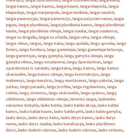
vokietijos
,
langai ispardavimas
,
langai issimoketinai
,
langai kaina
,
langai kainos
,
langai kaunas
,
langai kaune
,
langai klaipeda
,
langai
klaipedoje
,
langai marijampole
,
langai mediniai
,
langai naudoti
,
langai panevezyje
,
langai panevezys
,
langai pasyviam namui
,
langai
pigiau
,
langai plastikiniai
,
langai plastikiniai kainos
,
langai plastikiniai
kaune
,
langai plastikiniai vilniuje
,
langai siauliai
,
langai siauliuose
,
langai su drugeliu
,
langai su orlaide
,
langai veka
,
langai vilniuje
,
langai vilnius
,
langas
,
lango kaina
,
langu apdaila
,
langu apvadai
,
langu
firmos
,
langu furnitura
,
langu gamintojai
,
langu gamintojai lietuvoje
,
langu gamintojas
,
langų gamyba
,
langų gamyba vilniuje
,
langu
gamyba vilnius
,
langu ismatavimai
,
langų išpardavimas
,
langu
ispardavimas is sandelio
,
langu kaina
,
langų kainos
,
langu kainos
skaiciuokle
,
langu kainos vilniuje
,
langu konstrukcijos
,
langu
matmenys
,
langu meistras
,
langų montavimas
,
langu paketai
,
langu
parkas
,
langu pasaulis
,
langu profiliai
,
langu reguliavimas
,
langu
roletai
,
langų sistemos
,
langu skaiciuokle
,
langu spalvos
,
langų
stiklinimas
,
langu stiklinimas vilniuje
,
larnetos langai
,
laukininku
vairavimo mokykla
,
lauko baldai
,
lauko baldai akcija
,
lauko baldai
kainos
,
lauko baldai kaune
,
lauko baldai pinti
,
lauko baldu gamyba
,
lauko durys
,
lauko durys kaina
,
lauko durys kainos
,
lauko durys
namui
,
lauko durys siauliai
,
lauko kanalizacija
,
lauko plastikines
durys
,
lauko tualeto valymas
,
lauko tualetu valymas
,
lauko virtuves
,