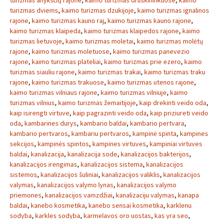
turizmas anykščių rajone
,
kaimo turizmas druskininkuose
,
kaimo
turizmas dviems
,
kaimo turizmas dzukijoje
,
kaimo turizmas ignalinos
rajone
,
kaimo turizmas kauno raj
,
kaimo turizmas kauno rajone
,
kaimo turizmas klaipeda
,
kaimo turizmas klaipedos rajone
,
kaimo
turizmas lietuvoje
,
kaimo turizmas moletai
,
kaimo turizmas molėtų
rajone
,
kaimo turizmas moletuose
,
kaimo turizmas panevezio
rajone
,
kaimo turizmas plateliai
,
kaimo turizmas prie ezero
,
kaimo
turizmas siauliu rajone
,
kaimo turizmas trakai
,
kaimo turizmas traku
rajone
,
kaimo turizmas trakuose
,
kaimo turizmas utenos rajone
,
kaimo turizmas vilniaus rajone
,
kaimo turizmas vilniuje
,
kaimo
turizmas vilnius
,
kaimo turizmas žemaitijoje
,
kaip drekinti veido oda
,
kaip isirengti virtuve
,
kaip pagrazinti veido oda
,
kaip priziureti veido
oda
,
kambarines durys
,
kambario baldai
,
kambario pertvara
,
kambario pertvaros
,
kambariu pertvaros
,
kampinė spinta
,
kampines
sekcijos
,
kampinės spintos
,
kampines virtuves
,
kampiniai virtuves
baldai
,
kanalizacija
,
kanalizacija sode
,
kanalizacijos bakterijos
,
kanalizacijos irengimas
,
kanalizacijos sistema
,
kanalizacijos
sistemos
,
kanalizacijos šuliniai
,
kanalizacijos valiklis
,
kanalizacijos
valymas
,
kanalizacijos valymo lynas
,
kanalizacijos valymo
priemones
,
kanalizacijos vamzdžiai
,
kanalizaciju valymas
,
kanapa
baldai
,
kanebo kosmetika
,
kanebo sensai kosmetika
,
karklenu
sodyba
,
karkles sodyba
,
karmelavos oro uostas
,
kas yra seo
,