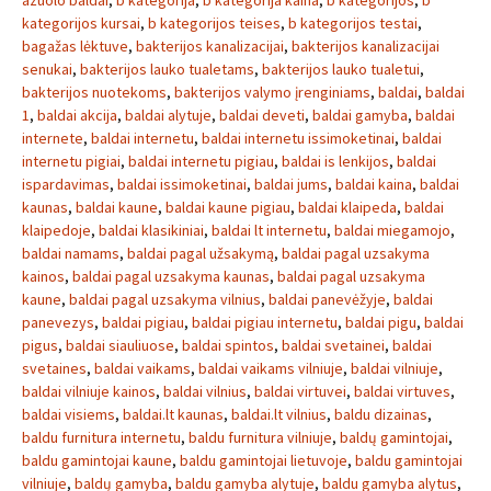
azuolo baldai
,
b kategorija
,
b kategorija kaina
,
b kategorijos
,
b
kategorijos kursai
,
b kategorijos teises
,
b kategorijos testai
,
bagažas lėktuve
,
bakterijos kanalizacijai
,
bakterijos kanalizacijai
senukai
,
bakterijos lauko tualetams
,
bakterijos lauko tualetui
,
bakterijos nuotekoms
,
bakterijos valymo įrenginiams
,
baldai
,
baldai
1
,
baldai akcija
,
baldai alytuje
,
baldai deveti
,
baldai gamyba
,
baldai
internete
,
baldai internetu
,
baldai internetu issimoketinai
,
baldai
internetu pigiai
,
baldai internetu pigiau
,
baldai is lenkijos
,
baldai
ispardavimas
,
baldai issimoketinai
,
baldai jums
,
baldai kaina
,
baldai
kaunas
,
baldai kaune
,
baldai kaune pigiau
,
baldai klaipeda
,
baldai
klaipedoje
,
baldai klasikiniai
,
baldai lt internetu
,
baldai miegamojo
,
baldai namams
,
baldai pagal užsakymą
,
baldai pagal uzsakyma
kainos
,
baldai pagal uzsakyma kaunas
,
baldai pagal uzsakyma
kaune
,
baldai pagal uzsakyma vilnius
,
baldai panevėžyje
,
baldai
panevezys
,
baldai pigiau
,
baldai pigiau internetu
,
baldai pigu
,
baldai
pigus
,
baldai siauliuose
,
baldai spintos
,
baldai svetainei
,
baldai
svetaines
,
baldai vaikams
,
baldai vaikams vilniuje
,
baldai vilniuje
,
baldai vilniuje kainos
,
baldai vilnius
,
baldai virtuvei
,
baldai virtuves
,
baldai visiems
,
baldai.lt kaunas
,
baldai.lt vilnius
,
baldu dizainas
,
baldu furnitura internetu
,
baldu furnitura vilniuje
,
baldų gamintojai
,
baldu gamintojai kaune
,
baldu gamintojai lietuvoje
,
baldu gamintojai
vilniuje
,
baldų gamyba
,
baldu gamyba alytuje
,
baldu gamyba alytus
,