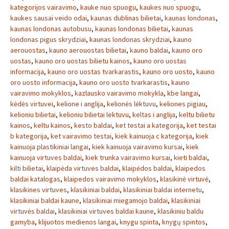
kategorijos vairavimo
,
kauke nuo spuogu
,
kaukes nuo spuogu
,
kaukes sausai veido odai
,
kaunas dublinas bilietai
,
kaunas londonas
,
kaunas londonas autobusu
,
kaunas londonas bilietai
,
kaunas
londonas pigus skrydziai
,
kaunas londonas skrydziai
,
kauno
aerouostas
,
kauno aerouostas bilietai
,
kauno baldai
,
kauno oro
uostas
,
kauno oro uostas bilietu kainos
,
kauno oro uostas
informacija
,
kauno oro uostas tvarkarastis
,
kauno oro uosto
,
kauno
oro uosto informacija
,
kauno oro uosto tvarkarastis
,
kauno
vairavimo mokyklos
,
kazlausko vairavimo mokykla
,
kbe langai
,
kėdės virtuvei
,
kelione i anglija
,
kelionės lėktuvu
,
keliones pigiau
,
kelioniu bilietai
,
kelioniu bilietai lektuvu
,
keltas i anglija
,
keltu bilietu
kainos
,
keltu kainos
,
kesto baldai
,
ket testai a kategorija
,
ket testai
b kategorija
,
ket vairavimo testai
,
kiek kainuoja c kategorija
,
kiek
kainuoja plastikiniai langai
,
kiek kainuoja vairavimo kursai
,
kiek
kainuoja virtuves baldai
,
kiek trunka vairavimo kursai
,
kieti baldai
,
kilti bilietai
,
klaipėda virtuves baldai
,
klaipėdos baldai
,
klaipedos
baldai katalogas
,
klaipedos vairavimo mokyklos
,
klasikinė virtuvė
,
klasikines virtuves
,
klasikiniai baldai
,
klasikiniai baldai internetu
,
klasikiniai baldai kaune
,
klasikiniai miegamojo baldai
,
klasikiniai
virtuvės baldai
,
klasikiniai virtuves baldai kaune
,
klasikiniu baldu
gamyba
,
klijuotos medienos langai
,
knygu spinta
,
knygų spintos
,