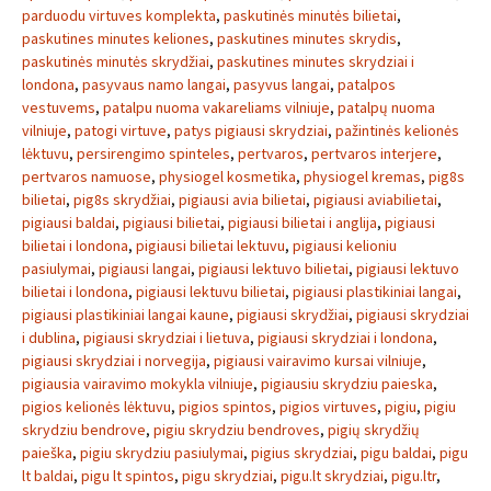
parduodu virtuves komplekta
,
paskutinės minutės bilietai
,
paskutines minutes keliones
,
paskutines minutes skrydis
,
paskutinės minutės skrydžiai
,
paskutines minutes skrydziai i
londona
,
pasyvaus namo langai
,
pasyvus langai
,
patalpos
vestuvems
,
patalpu nuoma vakareliams vilniuje
,
patalpų nuoma
vilniuje
,
patogi virtuve
,
patys pigiausi skrydziai
,
pažintinės kelionės
lėktuvu
,
persirengimo spinteles
,
pertvaros
,
pertvaros interjere
,
pertvaros namuose
,
physiogel kosmetika
,
physiogel kremas
,
pig8s
bilietai
,
pig8s skrydžiai
,
pigiausi avia bilietai
,
pigiausi aviabilietai
,
pigiausi baldai
,
pigiausi bilietai
,
pigiausi bilietai i anglija
,
pigiausi
bilietai i londona
,
pigiausi bilietai lektuvu
,
pigiausi kelioniu
pasiulymai
,
pigiausi langai
,
pigiausi lektuvo bilietai
,
pigiausi lektuvo
bilietai i londona
,
pigiausi lektuvu bilietai
,
pigiausi plastikiniai langai
,
pigiausi plastikiniai langai kaune
,
pigiausi skrydžiai
,
pigiausi skrydziai
i dublina
,
pigiausi skrydziai i lietuva
,
pigiausi skrydziai i londona
,
pigiausi skrydziai i norvegija
,
pigiausi vairavimo kursai vilniuje
,
pigiausia vairavimo mokykla vilniuje
,
pigiausiu skrydziu paieska
,
pigios kelionės lėktuvu
,
pigios spintos
,
pigios virtuves
,
pigiu
,
pigiu
skrydziu bendrove
,
pigiu skrydziu bendroves
,
pigių skrydžių
paieška
,
pigiu skrydziu pasiulymai
,
pigius skrydziai
,
pigu baldai
,
pigu
lt baldai
,
pigu lt spintos
,
pigu skrydziai
,
pigu.lt skrydziai
,
pigu.ltr
,