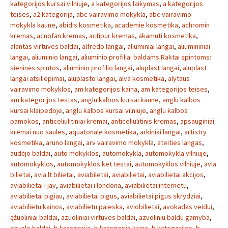
kategorijos kursai vilniuje
,
a kategorijos laikymas
,
a kategorijos
teises
,
a2 kategorija
,
abc vairavimo mokykla
,
abc vairavimo
mokykla kaune
,
abidis kosmetika
,
academie kosmetika
,
achromin
kremas
,
acnofan kremas
,
actipur kremas
,
akamuti kosmetika
,
alantas virtuves baldai
,
alfredo langai
,
aliuminiai langai
,
aliumininiai
langai
,
aliuminio langai
,
aliuminio profiliai baldams Raktai spintoms:
sieninės spintos
,
aliuminio profilio langai
,
aluplast langai
,
aluplast
langai atsiliepimai
,
aluplasto langai
,
alva kosmetika
,
alytaus
vairavimo mokyklos
,
am kategorijos kaina
,
am kategorijos teises
,
am kategorijos testas
,
anglu kalbos kursai kaune
,
anglu kalbos
kursai klaipedoje
,
anglu kalbos kursai vilniuje
,
anglu kalbos
pamokos
,
anticeliulitiniai kremai
,
anticeliulitinis kremas
,
apsauginiai
kremai nuo saules
,
aquatonale kosmetika
,
arkiniai langai
,
artistry
kosmetika
,
aruno langai
,
arv vairavimo mokykla
,
ateities langas
,
audėjo baldai
,
auto mokyklos
,
automokykla
,
automokykla vilniuje
,
automokyklos
,
automokyklos ket testai
,
automokyklos vilniuje
,
avia
bilietai
,
avia.lt bilietai
,
aviabiletai
,
aviabilietai
,
aviabilietai akcijos
,
aviabilietai i jav
,
aviabilietai i londona
,
aviabilietai internetu
,
aviabilietai pigiau
,
aviabilietai pigus
,
aviabilietai pigus skrydziai
,
aviabilietu kainos
,
aviabilietu paieska
,
aviobilietai
,
avokadas veidui
,
ąžuoliniai baldai
,
azuoliniai virtuves baldai
,
azuoliniu baldu gamyba
,