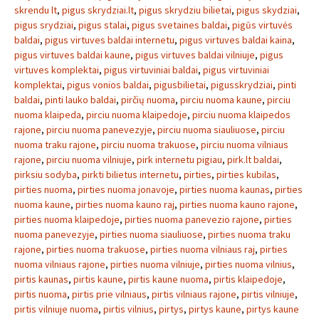
skrendu lt
,
pigus skrydziai.lt
,
pigus skrydziu bilietai
,
pigus skydziai
,
pigus srydziai
,
pigus stalai
,
pigus svetaines baldai
,
pigūs virtuvės
baldai
,
pigus virtuves baldai internetu
,
pigus virtuves baldai kaina
,
pigus virtuves baldai kaune
,
pigus virtuves baldai vilniuje
,
pigus
virtuves komplektai
,
pigus virtuviniai baldai
,
pigus virtuviniai
komplektai
,
pigus vonios baldai
,
pigusbilietai
,
pigusskrydziai
,
pinti
baldai
,
pinti lauko baldai
,
pirčių nuoma
,
pirciu nuoma kaune
,
pirciu
nuoma klaipeda
,
pirciu nuoma klaipedoje
,
pirciu nuoma klaipedos
rajone
,
pirciu nuoma panevezyje
,
pirciu nuoma siauliuose
,
pirciu
nuoma traku rajone
,
pirciu nuoma trakuose
,
pirciu nuoma vilniaus
rajone
,
pirciu nuoma vilniuje
,
pirk internetu pigiau
,
pirk.lt baldai
,
pirksiu sodyba
,
pirkti bilietus internetu
,
pirties
,
pirties kubilas
,
pirties nuoma
,
pirties nuoma jonavoje
,
pirties nuoma kaunas
,
pirties
nuoma kaune
,
pirties nuoma kauno raj
,
pirties nuoma kauno rajone
,
pirties nuoma klaipedoje
,
pirties nuoma panevezio rajone
,
pirties
nuoma panevezyje
,
pirties nuoma siauliuose
,
pirties nuoma traku
rajone
,
pirties nuoma trakuose
,
pirties nuoma vilniaus raj
,
pirties
nuoma vilniaus rajone
,
pirties nuoma vilniuje
,
pirties nuoma vilnius
,
pirtis kaunas
,
pirtis kaune
,
pirtis kaune nuoma
,
pirtis klaipedoje
,
pirtis nuoma
,
pirtis prie vilniaus
,
pirtis vilniaus rajone
,
pirtis vilniuje
,
pirtis vilniuje nuoma
,
pirtis vilnius
,
pirtys
,
pirtys kaune
,
pirtys kaune