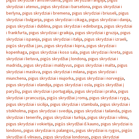
pigus skrydziai i amsterdama
,
pigus skrydziai i anglija
,
pigus
skrydziai i atenus
,
pigus skrydziai i barselona
,
pigus skrydziai i
berlyna
,
pigus skrydziai i bremena
,
pigus skrydziai i briuseli
,
pigus
skrydziai i bulgarija
,
pigus skrydziai i cikaga
,
pigus skrydziai i danija
,
pigus skrydziai i dublina
,
pigus skrydziai i edinburga
,
pigus skrydziai
i frankfurta
,
pigus skrydziai i graikija
,
pigus skrydziai i gruzija
,
pigus
skrydziai i ispanija
,
pigus skrydziai i italija
,
pigus skrydziai i izraeli
,
pigūs skrydžiai į jav
,
pigus skrydziai i kipra
,
pigus skrydziai i
kopenhaga
,
pigus skrydziai i koso sala
,
pigus skrydziai i kreta
,
pigus
skrydziai i lietuva
,
pigūs skrydžiai į londoną
,
pigus skrydziai i
madrida
,
pigus skrydziai i maldyvus
,
pigus skrydziai i malta
,
pigus
skrydziai i maskva
,
pigus skrydziai i milana
,
pigus skrydziai i
miunchena
,
pigus skrydziai i niujorka
,
pigus skrydziai i norvegija
,
pigus skrydziai i olandija
,
pigus skrydziai i osla
,
pigūs skrydžiai į
paryžių
,
pigus skrydziai i portugalija
,
pigus skrydziai i praha
,
pigus
skrydziai i prancuzija
,
pigūs skrydžiai į romą
,
pigus skrydziai i ryga
,
pigus skrydziai i sicilija
,
pigus skrydziai i stambula
,
pigus skrydziai i
stokholma
,
pigus skrydziai i svedija
,
pigus skrydziai i tailanda
,
pigus
skrydziai i tenerife
,
pigus skrydziai i turkija
,
pigus skrydziai i vilniu
,
pigus skrydziai i vokietija
,
pigūs skrydžiai iš kauno
,
pigus skrydziai is
londono
,
pigus skrydziai is palangos
,
pigus skrydziai is rygos
,
pigūs
skrydžiai iš vilniaus
,
pigus skrydziai londonas
,
pigus skrydziai