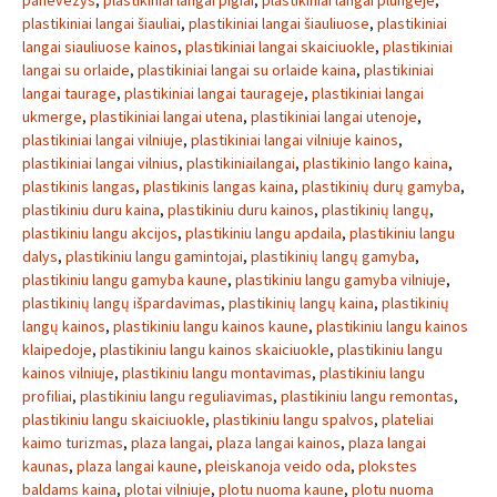
panevezys
,
plastikiniai langai pigiai
,
plastikiniai langai plungeje
,
plastikiniai langai šiauliai
,
plastikiniai langai šiauliuose
,
plastikiniai
langai siauliuose kainos
,
plastikiniai langai skaiciuokle
,
plastikiniai
langai su orlaide
,
plastikiniai langai su orlaide kaina
,
plastikiniai
langai taurage
,
plastikiniai langai taurageje
,
plastikiniai langai
ukmerge
,
plastikiniai langai utena
,
plastikiniai langai utenoje
,
plastikiniai langai vilniuje
,
plastikiniai langai vilniuje kainos
,
plastikiniai langai vilnius
,
plastikiniailangai
,
plastikinio lango kaina
,
plastikinis langas
,
plastikinis langas kaina
,
plastikinių durų gamyba
,
plastikiniu duru kaina
,
plastikiniu duru kainos
,
plastikinių langų
,
plastikiniu langu akcijos
,
plastikiniu langu apdaila
,
plastikiniu langu
dalys
,
plastikiniu langu gamintojai
,
plastikinių langų gamyba
,
plastikiniu langu gamyba kaune
,
plastikiniu langu gamyba vilniuje
,
plastikinių langų išpardavimas
,
plastikinių langų kaina
,
plastikinių
langų kainos
,
plastikiniu langu kainos kaune
,
plastikiniu langu kainos
klaipedoje
,
plastikiniu langu kainos skaiciuokle
,
plastikiniu langu
kainos vilniuje
,
plastikiniu langu montavimas
,
plastikiniu langu
profiliai
,
plastikiniu langu reguliavimas
,
plastikiniu langu remontas
,
plastikiniu langu skaiciuokle
,
plastikiniu langu spalvos
,
plateliai
kaimo turizmas
,
plaza langai
,
plaza langai kainos
,
plaza langai
kaunas
,
plaza langai kaune
,
pleiskanoja veido oda
,
plokstes
baldams kaina
,
plotai vilniuje
,
plotu nuoma kaune
,
plotu nuoma