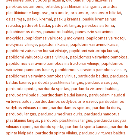
svetaines baldai
,
odos priežiūra
,
ollo baldai
,
optimizavimas
paieškos sistemoms
,
orlaides plastikiniams langams
,
orlaides
plastikiniuose languose
,
oro uoste
,
oro uosto
,
oro uosto bilietai
,
oslas ryga
,
paakiu kremai
,
paakių kremas
,
paakiu kremas nuo
rauksliu
,
padeveti baldai
,
padeveti langai
,
paieskos sistema
,
pakabinamos durys
,
panaudoti baldai
,
panevezio vairavimo
mokyklos
,
papildomas vairuotojų mokymas
,
papildomas vairuotoju
mokymas vilniuje
,
papildomi kursai
,
papildomi vairavimo kursai
,
papildomi vairavimo kursai vilniuje
,
papildomi vairuotoju kursai
,
papildomi vairuotoju kursai vilniuje
,
papildomos vairavimo pamokos
,
papildomos vairavimo pamokos instruktoriai vilniuje
,
papildomos
vairavimo pamokos kaune
,
papildomos vairavimo pamokos vilniuje
,
papildomos vairavimo pamokos vilnius
,
parduoda baldus
,
parduoda
baldus kaune
,
parduoda plastikinius langus
,
parduoda sodyba
,
parduoda spinta
,
parduoda spintas
,
parduoda virtuves baldus
,
parduodami baldai
,
parduodami baldai kaune
,
parduodami naudoti
virtuves baldai
,
parduodamos sodybos prie ezero
,
parduodamos
sodybos vilniaus rajone
,
parduodamos spintos
,
parduodu duris
,
parduodu langus
,
parduodu medines duris
,
parduodu naudotus
plastikinius langus
,
parduodu plastikinius langus
,
parduodu sodyba
vilniaus rajone
,
parduodu spinta
,
parduodu spinta kaunas
,
parduodu
spinta klaipeda
,
parduodu spinta vilnius
,
parduodu virtuves baldus
,