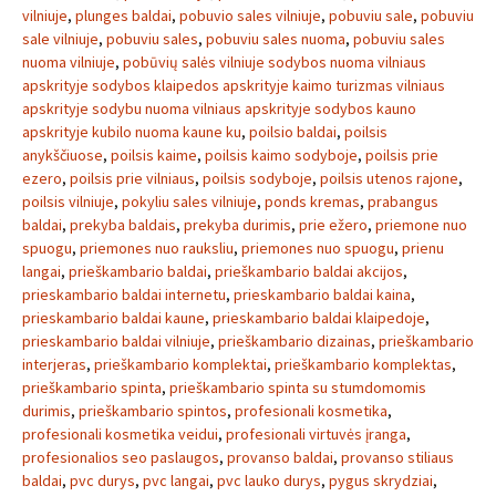
vilniuje
,
plunges baldai
,
pobuvio sales vilniuje
,
pobuviu sale
,
pobuviu
sale vilniuje
,
pobuviu sales
,
pobuviu sales nuoma
,
pobuviu sales
nuoma vilniuje
,
pobūvių salės vilniuje sodybos nuoma vilniaus
apskrityje sodybos klaipedos apskrityje kaimo turizmas vilniaus
apskrityje sodybu nuoma vilniaus apskrityje sodybos kauno
apskrityje kubilo nuoma kaune ku
,
poilsio baldai
,
poilsis
anykščiuose
,
poilsis kaime
,
poilsis kaimo sodyboje
,
poilsis prie
ezero
,
poilsis prie vilniaus
,
poilsis sodyboje
,
poilsis utenos rajone
,
poilsis vilniuje
,
pokyliu sales vilniuje
,
ponds kremas
,
prabangus
baldai
,
prekyba baldais
,
prekyba durimis
,
prie ežero
,
priemone nuo
spuogu
,
priemones nuo rauksliu
,
priemones nuo spuogu
,
prienu
langai
,
prieškambario baldai
,
prieškambario baldai akcijos
,
prieskambario baldai internetu
,
prieskambario baldai kaina
,
prieskambario baldai kaune
,
prieskambario baldai klaipedoje
,
prieskambario baldai vilniuje
,
prieškambario dizainas
,
prieškambario
interjeras
,
prieškambario komplektai
,
prieškambario komplektas
,
prieškambario spinta
,
prieškambario spinta su stumdomomis
durimis
,
prieškambario spintos
,
profesionali kosmetika
,
profesionali kosmetika veidui
,
profesionali virtuvės įranga
,
profesionalios seo paslaugos
,
provanso baldai
,
provanso stiliaus
baldai
,
pvc durys
,
pvc langai
,
pvc lauko durys
,
pygus skrydziai
,