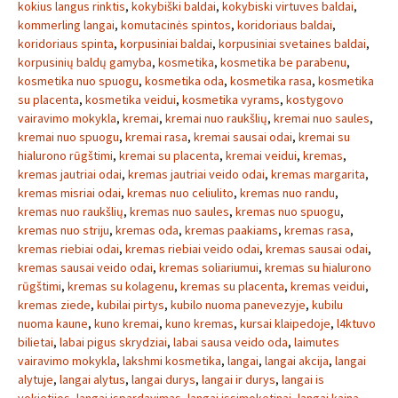
kokius langus rinktis
,
kokybiški baldai
,
kokybiski virtuves baldai
,
kommerling langai
,
komutacinės spintos
,
koridoriaus baldai
,
koridoriaus spinta
,
korpusiniai baldai
,
korpusiniai svetaines baldai
,
korpusinių baldų gamyba
,
kosmetika
,
kosmetika be parabenu
,
kosmetika nuo spuogu
,
kosmetika oda
,
kosmetika rasa
,
kosmetika
su placenta
,
kosmetika veidui
,
kosmetika vyrams
,
kostygovo
vairavimo mokykla
,
kremai
,
kremai nuo raukšlių
,
kremai nuo saules
,
kremai nuo spuogu
,
kremai rasa
,
kremai sausai odai
,
kremai su
hialurono rūgštimi
,
kremai su placenta
,
kremai veidui
,
kremas
,
kremas jautriai odai
,
kremas jautriai veido odai
,
kremas margarita
,
kremas misriai odai
,
kremas nuo celiulito
,
kremas nuo randu
,
kremas nuo raukšlių
,
kremas nuo saules
,
kremas nuo spuogu
,
kremas nuo striju
,
kremas oda
,
kremas paakiams
,
kremas rasa
,
kremas riebiai odai
,
kremas riebiai veido odai
,
kremas sausai odai
,
kremas sausai veido odai
,
kremas soliariumui
,
kremas su hialurono
rūgštimi
,
kremas su kolagenu
,
kremas su placenta
,
kremas veidui
,
kremas ziede
,
kubilai pirtys
,
kubilo nuoma panevezyje
,
kubilu
nuoma kaune
,
kuno kremai
,
kuno kremas
,
kursai klaipedoje
,
l4ktuvo
bilietai
,
labai pigus skrydziai
,
labai sausa veido oda
,
laimutes
vairavimo mokykla
,
lakshmi kosmetika
,
langai
,
langai akcija
,
langai
alytuje
,
langai alytus
,
langai durys
,
langai ir durys
,
langai is