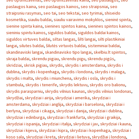
seo optimizavimas
,
seo optimizavimas kaina
,
seo paslaugos
,
seo
paslaugos kaina
,
seo paslaugos kainos
,
seo straipsniai
,
seo
straipsniu rasymas
,
seo tai
,
seo tekstai
,
seo tyrimai
,
shiseido
kosmetika
,
siauliu baldai
,
siauliu vairavimo mokyklos
,
sieninė spinta
,
sienine spinta kaina
,
sienines spintos kaina
,
sienines spintos kainos
,
sieniniu spintu kainos
,
siguldos baldai
,
siguldos baldai kainos
,
siguldos virtuves baldai
,
siltas langas
,
šilti langai
,
silti plastikiniai
langai
,
silutes baldai
,
šilutės virtuvės baldai
,
sisteminiai baldai
,
skandinaviski langai
,
skandinavisko tipo langai
,
skelbiu.lt spintos
,
skraja baldai
,
skrendu pigiau
,
skrendu pigu
,
skrendu pigūs
,
skridziai
,
skrisk pigiau
,
skrydis
,
skrydis i amsterdama
,
skrydis i
dublina
,
skrydis i kopenhaga
,
skrydis i londona
,
skrydis i malaga
,
skrydis i malta
,
skrydis i miunchena
,
skrydis i osla
,
skrydis i
stambula
,
skrydis i tenerife
,
skrydis lektuvu
,
skrydis oro balionu
,
skrydis parasparniu
,
skrydis vilnius kaunas
,
skrydis vilnius londonas
,
skrydžiai
,
skrydziai i airija
,
skrydziai i amerika
,
skrydziai i
amsterdama
,
skrydziai i anglija
,
skrydziai i barselona
,
skrydziai i
berlyna
,
skrydziai i cikaga
,
skrydziai i danija
,
skrydziai i dublina
,
skrydziai i edinburga
,
skrydziai i frankfurta
,
skrydziai i graikija
,
skrydziai i ispanija
,
skrydziai i italija
,
skrydziai i jav
,
skrydziai i kauna
,
skrydziai i kijeva
,
skrydziai i kipra
,
skrydziai i kopenhaga
,
skrydziai i
koso sala
,
skrydziai i kreta
,
skrydziai i lietuva
,
skrydžiai į londoną
,