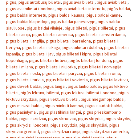
pigus
,
pigūs autobusų bilietai
,
pigus avia bilietai
,
pigus aviabilietai
,
pigus aviabilietai i londona
,
pigus aviabilietai internetu
,
pigūs baldai
,
pigus baldai internetu
,
pigus baldai kaunas
,
pigus baldai kaune
,
pigus baldai klaipedoje
,
pigus baldai panevezyje
,
pigus baldai
siauliuose
,
pigus baldai vilniuje
,
pigus biletai
,
pigūs bilietai
,
pigus
bilietai i airija
,
pigus bilietai i amerika
,
pigus bilietai i amsterdama
,
pigus bilietai i anglija
,
pigus bilietai i barselona
,
pigus bilietai i
berlyna
,
pigus bilietai i cikaga
,
pigus bilietai i dublina
,
pigus bilietai i
ispanija
,
pigus bilietai i jav
,
pigus bilietai i kipra
,
pigus bilietai i
kopenhaga
,
pigus bilietai i lietuva
,
pigūs bilietai į londoną
,
pigus
bilietai i milana
,
pigus bilietai i niujorka
,
pigus bilietai i norvegija
,
pigus bilietai i osla
,
pigus bilietai i paryziu
,
pigus bilietai i roma
,
pigus bilietai i turkija
,
pigus bilietai i vokietija
,
pigus bilietai lektuvu
,
pigus deveti baldai
,
pigūs langai
,
pigus lauko baldai
,
pigūs lėktuvo
bilietai
,
pigūs lėktuvų bilietai
,
pigus lektuvu bilietai i londona
,
pigus
lektuvu skrydziai
,
pigus liektuvo bilietai
,
pigus miegamojo baldai
,
pigus minksti baldai
,
pigus minksti kampai
,
pigus naudoti baldai
,
pigus pasiulymai
,
pigus plastikiniai langai
,
pigus prieskambario
baldai
,
pigus skridziai
,
pigus skrudziai
,
pigus skrydiai
,
pigus skrydis
,
pigus skrydis i londona
,
pigus skrydzia
,
pigūs skrydžiai
,
pigus
skrydziai greitai.lt
,
pigus skrydziai i airija
,
pigus skrydziai i amerika
,