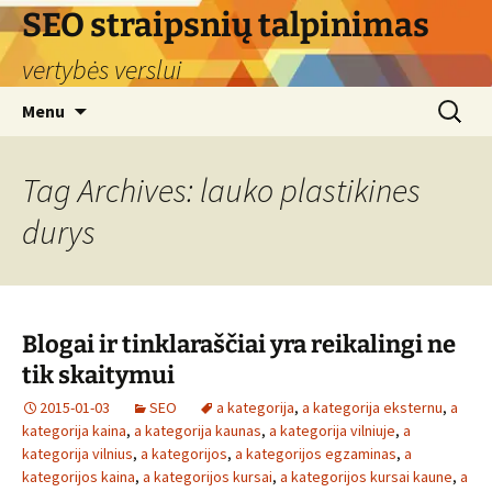
Skip
SEO straipsnių talpinimas
to
vertybės verslui
content
Search
Menu
for:
Tag Archives: lauko plastikines
durys
Blogai ir tinklaraščiai yra reikalingi ne
tik skaitymui
2015-01-03
SEO
a kategorija
,
a kategorija eksternu
,
a
kategorija kaina
,
a kategorija kaunas
,
a kategorija vilniuje
,
a
kategorija vilnius
,
a kategorijos
,
a kategorijos egzaminas
,
a
kategorijos kaina
,
a kategorijos kursai
,
a kategorijos kursai kaune
,
a