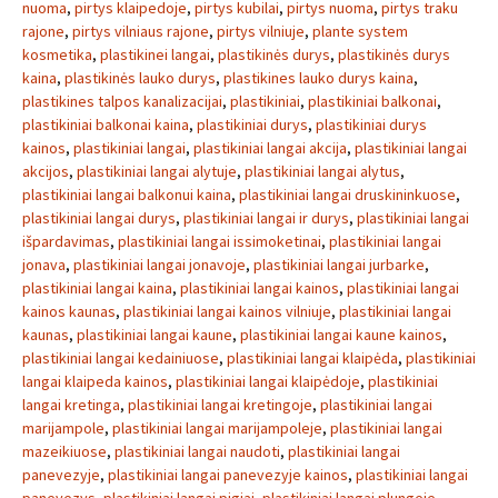
nuoma
,
pirtys klaipedoje
,
pirtys kubilai
,
pirtys nuoma
,
pirtys traku
rajone
,
pirtys vilniaus rajone
,
pirtys vilniuje
,
plante system
kosmetika
,
plastikinei langai
,
plastikinės durys
,
plastikinės durys
kaina
,
plastikinės lauko durys
,
plastikines lauko durys kaina
,
plastikines talpos kanalizacijai
,
plastikiniai
,
plastikiniai balkonai
,
plastikiniai balkonai kaina
,
plastikiniai durys
,
plastikiniai durys
kainos
,
plastikiniai langai
,
plastikiniai langai akcija
,
plastikiniai langai
akcijos
,
plastikiniai langai alytuje
,
plastikiniai langai alytus
,
plastikiniai langai balkonui kaina
,
plastikiniai langai druskininkuose
,
plastikiniai langai durys
,
plastikiniai langai ir durys
,
plastikiniai langai
išpardavimas
,
plastikiniai langai issimoketinai
,
plastikiniai langai
jonava
,
plastikiniai langai jonavoje
,
plastikiniai langai jurbarke
,
plastikiniai langai kaina
,
plastikiniai langai kainos
,
plastikiniai langai
kainos kaunas
,
plastikiniai langai kainos vilniuje
,
plastikiniai langai
kaunas
,
plastikiniai langai kaune
,
plastikiniai langai kaune kainos
,
plastikiniai langai kedainiuose
,
plastikiniai langai klaipėda
,
plastikiniai
langai klaipeda kainos
,
plastikiniai langai klaipėdoje
,
plastikiniai
langai kretinga
,
plastikiniai langai kretingoje
,
plastikiniai langai
marijampole
,
plastikiniai langai marijampoleje
,
plastikiniai langai
mazeikiuose
,
plastikiniai langai naudoti
,
plastikiniai langai
panevezyje
,
plastikiniai langai panevezyje kainos
,
plastikiniai langai