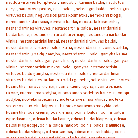
naudoti virtuves komplektai
,
naudoti virtuviniai baldai
,
naudotos
durys
,
naudotos spintos
,
nauji baldai
,
nebrangus baldai
,
nebrangus
virtuves baldai
,
negyvosios jūros kosmetika
,
nemokami blogai
,
nemokami tinklarasciai
,
nemuno baldai
,
neostrata kosmetika
,
nestandartines virtuves
,
nestandartiniai baldai
,
nestandartiniai
baldai kaune
,
nestandartiniai baldai vilniuje
,
nestandartiniai baldai
vilnius
,
nestandartiniai langai
,
nestandartiniai virtuvės baldai
,
nestandartiniai virtuves baldai kaina
,
nestandartiniai vonios baldai
,
nestandartinių baldų gamyba
,
nestandartiniu baldu gamyba kaune
,
nestandartiniu baldu gamyba vilniuje
,
nestandartiniu baldu gamyba
vilnius
,
nestandartiniu minkstu baldu gamyba
,
nestandartiniu
virtuves baldu gamyba
,
nestardantiniai baldai
,
nestardantiniai
virtuves baldai
,
nestardantiniu baldu gamyba
,
nolte virtuves
,
noreva
kosmetika
,
noreva kremai
,
nuoma kauno rajone
,
nuoma vilniaus
rajone
,
nuomojama sodyba
,
nuomojamos sodybos kaune
,
nuomoju
sodyba
,
nuoteku isvezimas
,
nuoteku isvezimas vilnius
,
nuoteku
sistemos
,
nuoteku talpos
,
nutsubidze vairavimo mokykla
,
oda
kosmetika
,
oda kremai
,
oda kremas
,
odiniai baldai
,
odiniai baldai
ispardavimas
,
odiniai baldai kaune
,
odiniai baldai klaipeda
,
odiniai
baldai klaipedoje
,
odiniai baldai naudoti
,
odiniai baldai siauliuose
,
odiniai baldai vilniuje
,
odiniai kampai
,
odiniai minksti baldai
,
odiniai