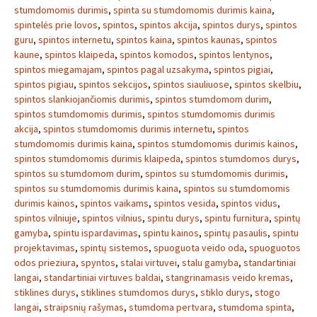
stumdomomis durimis
,
spinta su stumdomomis durimis kaina
,
spintelės prie lovos
,
spintos
,
spintos akcija
,
spintos durys
,
spintos
guru
,
spintos internetu
,
spintos kaina
,
spintos kaunas
,
spintos
kaune
,
spintos klaipeda
,
spintos komodos
,
spintos lentynos
,
spintos miegamajam
,
spintos pagal uzsakyma
,
spintos pigiai
,
spintos pigiau
,
spintos sekcijos
,
spintos siauliuose
,
spintos skelbiu
,
spintos slankiojančiomis durimis
,
spintos stumdomom durim
,
spintos stumdomomis durimis
,
spintos stumdomomis durimis
akcija
,
spintos stumdomomis durimis internetu
,
spintos
stumdomomis durimis kaina
,
spintos stumdomomis durimis kainos
,
spintos stumdomomis durimis klaipeda
,
spintos stumdomos durys
,
spintos su stumdomom durim
,
spintos su stumdomomis durimis
,
spintos su stumdomomis durimis kaina
,
spintos su stumdomomis
durimis kainos
,
spintos vaikams
,
spintos vesida
,
spintos vidus
,
spintos vilniuje
,
spintos vilnius
,
spintu durys
,
spintu furnitura
,
spintų
gamyba
,
spintu ispardavimas
,
spintu kainos
,
spintų pasaulis
,
spintu
projektavimas
,
spintų sistemos
,
spuoguota veido oda
,
spuoguotos
odos prieziura
,
spyntos
,
stalai virtuvei
,
stalu gamyba
,
standartiniai
langai
,
standartiniai virtuves baldai
,
stangrinamasis veido kremas
,
stiklines durys
,
stiklines stumdomos durys
,
stiklo durys
,
stogo
langai
,
straipsnių rašymas
,
stumdoma pertvara
,
stumdoma spinta
,