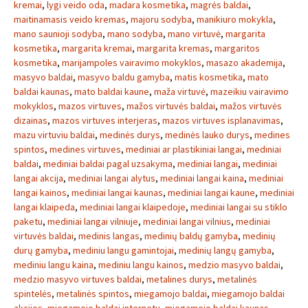
kremai
,
lygi veido oda
,
madara kosmetika
,
magrės baldai
,
maitinamasis veido kremas
,
majoru sodyba
,
manikiuro mokykla
,
mano saunioji sodyba
,
mano sodyba
,
mano virtuvė
,
margarita
kosmetika
,
margarita kremai
,
margarita kremas
,
margaritos
kosmetika
,
marijampoles vairavimo mokyklos
,
masazo akademija
,
masyvo baldai
,
masyvo baldu gamyba
,
matis kosmetika
,
mato
baldai kaunas
,
mato baldai kaune
,
maža virtuvė
,
mazeikiu vairavimo
mokyklos
,
mazos virtuves
,
mažos virtuvės baldai
,
mažos virtuvės
dizainas
,
mazos virtuves interjeras
,
mazos virtuves isplanavimas
,
mazu virtuviu baldai
,
medinės durys
,
medinės lauko durys
,
medines
spintos
,
medines virtuves
,
mediniai ar plastikiniai langai
,
mediniai
baldai
,
mediniai baldai pagal uzsakyma
,
mediniai langai
,
mediniai
langai akcija
,
mediniai langai alytus
,
mediniai langai kaina
,
mediniai
langai kainos
,
mediniai langai kaunas
,
mediniai langai kaune
,
mediniai
langai klaipeda
,
mediniai langai klaipedoje
,
mediniai langai su stiklo
paketu
,
mediniai langai vilniuje
,
mediniai langai vilnius
,
mediniai
virtuvės baldai
,
medinis langas
,
medinių baldų gamyba
,
medinių
durų gamyba
,
mediniu langu gamintojai
,
medinių langų gamyba
,
mediniu langu kaina
,
mediniu langu kainos
,
medzio masyvo baldai
,
medzio masyvo virtuves baldai
,
metalines durys
,
metalinės
spintelės
,
metalinės spintos
,
miegamojo baldai
,
miegamojo baldai