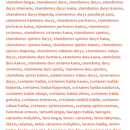
stumdomi langai
,
stumdomos duris
,
stumdomos durys
,
stumdomos
durys internetu
,
stumdomos durys kaina
,
stumdomos durys kaunas
,
stumdomos durys klaipeda
,
stumdomos durys pasidaryk pats
,
stumdomos kambario durys
,
stumdomos pertvaros
,
stumdomos
pertvaros kaina
,
stumdomos pertvaros kainos
,
stumdomos
sistemos
,
stumdomos sistemos kaina
,
stumdomos spintos
,
stumdomos spintos durys
,
stumdomos spintos durys kaina
,
stumdomos spintos kaina
,
stumdomos spintos kainos
,
stumdomos
spintos klaipeda
,
stumdomos stiklines durys
,
stumdomos vidaus
durys
,
stumdomu duru furnitura
,
stumdomu duru kaina
,
stumdomu
duru kainos
,
stumdomu duru sistema kaina
,
stumdomų durų
sistemos
,
stumdomu duru spinta
,
stumdomu duru spintos
,
stumdomu spintu kainos
,
sulankstomos vidaus durys
,
suveriamos
durys
,
svetainės baldai
,
svetaines baldai kaune
,
svetaines baldai
klaipeda
,
svetaines baldai klaipedoje
,
svetaines baldai siauliuose
,
svetaines baldai vilniuje
,
svetaines baldai vilnius
,
svetaines baldu
gamyba
,
svetaines interjeras
,
svetainės minkšti baldai
,
svetaines
odiniai baldai
,
svetaines optimizavimas
,
svetainiu optimizavimas
,
šviestuvai virtuvei
,
tamsinti langai
,
taurages baldai
,
taurages
vairavimo mokyklos
,
tavo langai
,
teises vairavimo
,
teisiu laikymas
,
tekstų rašymas
,
telsiu vairavimo mokyklos
,
terasos baldai
,
termo