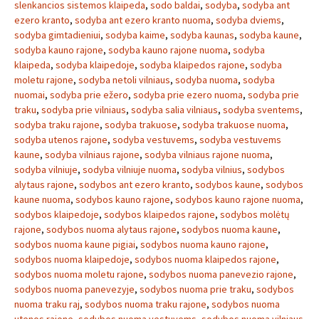
slenkancios sistemos klaipeda
,
sodo baldai
,
sodyba
,
sodyba ant
ezero kranto
,
sodyba ant ezero kranto nuoma
,
sodyba dviems
,
sodyba gimtadieniui
,
sodyba kaime
,
sodyba kaunas
,
sodyba kaune
,
sodyba kauno rajone
,
sodyba kauno rajone nuoma
,
sodyba
klaipeda
,
sodyba klaipedoje
,
sodyba klaipedos rajone
,
sodyba
moletu rajone
,
sodyba netoli vilniaus
,
sodyba nuoma
,
sodyba
nuomai
,
sodyba prie ežero
,
sodyba prie ezero nuoma
,
sodyba prie
traku
,
sodyba prie vilniaus
,
sodyba salia vilniaus
,
sodyba sventems
,
sodyba traku rajone
,
sodyba trakuose
,
sodyba trakuose nuoma
,
sodyba utenos rajone
,
sodyba vestuvems
,
sodyba vestuvems
kaune
,
sodyba vilniaus rajone
,
sodyba vilniaus rajone nuoma
,
sodyba vilniuje
,
sodyba vilniuje nuoma
,
sodyba vilnius
,
sodybos
alytaus rajone
,
sodybos ant ezero kranto
,
sodybos kaune
,
sodybos
kaune nuoma
,
sodybos kauno rajone
,
sodybos kauno rajone nuoma
,
sodybos klaipedoje
,
sodybos klaipedos rajone
,
sodybos molėtų
rajone
,
sodybos nuoma alytaus rajone
,
sodybos nuoma kaune
,
sodybos nuoma kaune pigiai
,
sodybos nuoma kauno rajone
,
sodybos nuoma klaipedoje
,
sodybos nuoma klaipedos rajone
,
sodybos nuoma moletu rajone
,
sodybos nuoma panevezio rajone
,
sodybos nuoma panevezyje
,
sodybos nuoma prie traku
,
sodybos
nuoma traku raj
,
sodybos nuoma traku rajone
,
sodybos nuoma