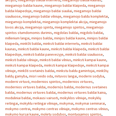
akcijos
,
miegamojo baldai internetu
,
miegamojo baldai kaunas
,
miegamojo baldai kaune
,
miegamojo baldai klaipeda
,
miegamojo
baldai klaipedoje
,
miegamojo baldai siauliai
,
miegamojo baldai
siauliuose
,
miegamojo baldai vilniuje
,
miegamojo baldu komplektai
,
miegamojo komplektai
,
miegamojo komplektai akcija
,
miegamojo
lovos akcija
,
miegamojo spinta
,
miegamojo spintos
,
miegamojo
spintos stumdomomis durimis
,
migdolas baldai
,
migdolo baldai
,
millenium langai
,
minijos baldai
,
minijos baldai kaune
,
minijos baldai
klaipeda
,
minkšti baldai
,
minksti baldai internetu
,
minksti baldai
kaunas
,
minksti baldai kaune
,
minksti baldai klaipeda
,
minksti baldai
klaipedoje
,
minksti baldai panevezyje
,
minksti baldai siauliuose
,
minksti baldai vilniuje
,
minksti baldai vilnius
,
minksti kampai kaune
,
minksti kampai klaipeda
,
minksti kampai klaipedoje
,
minksti kampai
vilniuje
,
minkšti svetainės baldai
,
minkstu baldu gamintojai
,
minkštų
baldų gamyba
,
misri veido oda
,
mituvos langai
,
moderni sodyba
,
moderni virtuvė
,
modernios spintos
,
modernios virtuves
,
modernios virtuves baldai
,
modernūs baldai
,
modernus svetaines
baldai
,
modernus virtuves baldai
,
modernus virtuves baldai kaina
,
moduliniai baldai
,
mokausi vairuoti
,
mokyklos vilniuje
,
mokyklų
reitingai
,
mokyklu reitingai vilniuje
,
mokymai
,
mokymai seminarai
,
mokymo centrai
,
mokymo centras vilniuje
,
mokymo centras vilnius
,
mokymo kursai kaune
,
moletu sodybos
,
montuojamos spintos
,