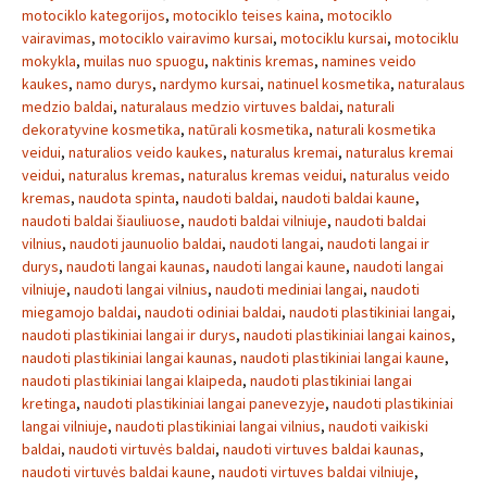
motociklo kategorijos
,
motociklo teises kaina
,
motociklo
vairavimas
,
motociklo vairavimo kursai
,
motociklu kursai
,
motociklu
mokykla
,
muilas nuo spuogu
,
naktinis kremas
,
namines veido
kaukes
,
namo durys
,
nardymo kursai
,
natinuel kosmetika
,
naturalaus
medzio baldai
,
naturalaus medzio virtuves baldai
,
naturali
dekoratyvine kosmetika
,
natūrali kosmetika
,
naturali kosmetika
veidui
,
naturalios veido kaukes
,
naturalus kremai
,
naturalus kremai
veidui
,
naturalus kremas
,
naturalus kremas veidui
,
naturalus veido
kremas
,
naudota spinta
,
naudoti baldai
,
naudoti baldai kaune
,
naudoti baldai šiauliuose
,
naudoti baldai vilniuje
,
naudoti baldai
vilnius
,
naudoti jaunuolio baldai
,
naudoti langai
,
naudoti langai ir
durys
,
naudoti langai kaunas
,
naudoti langai kaune
,
naudoti langai
vilniuje
,
naudoti langai vilnius
,
naudoti mediniai langai
,
naudoti
miegamojo baldai
,
naudoti odiniai baldai
,
naudoti plastikiniai langai
,
naudoti plastikiniai langai ir durys
,
naudoti plastikiniai langai kainos
,
naudoti plastikiniai langai kaunas
,
naudoti plastikiniai langai kaune
,
naudoti plastikiniai langai klaipeda
,
naudoti plastikiniai langai
kretinga
,
naudoti plastikiniai langai panevezyje
,
naudoti plastikiniai
langai vilniuje
,
naudoti plastikiniai langai vilnius
,
naudoti vaikiski
baldai
,
naudoti virtuvės baldai
,
naudoti virtuves baldai kaunas
,
naudoti virtuvės baldai kaune
,
naudoti virtuves baldai vilniuje
,