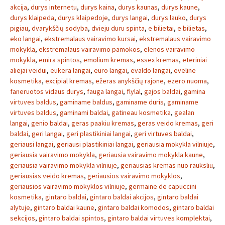
akcija
,
durys internetu
,
durys kaina
,
durys kaunas
,
durys kaune
,
durys klaipeda
,
durys klaipedoje
,
durys langai
,
durys lauko
,
durys
pigiau
,
dvarykščių sodyba
,
dvieju duru spinta
,
e bilietai
,
e bilietas
,
eko langai
,
ekstremalaus vairavimo kursai
,
ekstremalaus vairavimo
mokykla
,
ekstremalaus vairavimo pamokos
,
elenos vairavimo
mokykla
,
emira spintos
,
emolium kremas
,
essex kremas
,
eteriniai
aliejai veidui
,
eukera langai
,
euro langai
,
evaldo langai
,
eveline
kosmetika
,
excipial kremas
,
ežeras anykščių rajone
,
ezero nuoma
,
faneruotos vidaus durys
,
fauga langai
,
flylal
,
gajos baldai
,
gamina
virtuves baldus
,
gaminame baldus
,
gaminame duris
,
gaminame
virtuves baldus
,
gaminami baldai
,
gatineau kosmetika
,
gealan
langai
,
genio baldai
,
geras paakiu kremas
,
geras veido kremas
,
geri
baldai
,
geri langai
,
geri plastikiniai langai
,
geri virtuves baldai
,
geriausi langai
,
geriausi plastikiniai langai
,
geriausia mokykla vilniuje
,
geriausia vairavimo mokykla
,
geriausia vairavimo mokykla kaune
,
geriausia vairavimo mokykla vilniuje
,
geriausias kremas nuo rauksliu
,
geriausias veido kremas
,
geriausios vairavimo mokyklos
,
geriausios vairavimo mokyklos vilniuje
,
germaine de capuccini
kosmetika
,
gintaro baldai
,
gintaro baldai akcijos
,
gintaro baldai
alytuje
,
gintaro baldai kaune
,
gintaro baldai komodos
,
gintaro baldai
sekcijos
,
gintaro baldai spintos
,
gintaro baldai virtuves komplektai
,