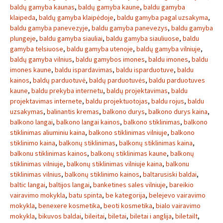
baldų gamyba kaunas
,
baldų gamyba kaune
,
baldu gamyba
klaipeda
,
baldų gamyba klaipėdoje
,
baldu gamyba pagal uzsakyma
,
baldu gamyba panevezyje
,
baldu gamyba panevezys
,
baldu gamyba
plungeje
,
baldu gamyba siauliai
,
baldu gamyba siauliuose
,
baldu
gamyba telsiuose
,
baldu gamyba utenoje
,
baldų gamyba vilniuje
,
baldų gamyba vilnius
,
baldu gamybos imones
,
baldu imones
,
baldu
imones kaune
,
baldu ispardavimas
,
baldu isparduotuve
,
baldu
kainos
,
baldų parduotuvė
,
baldų parduotuvės
,
baldu parduotuves
kaune
,
baldu prekyba internetu
,
baldų projektavimas
,
baldu
projektavimas internete
,
baldu projektuotojas
,
baldu rojus
,
baldu
uzsakymas
,
balinantis kremas
,
balkono durys
,
balkono durys kaina
,
balkono langai
,
balkono langai kainos
,
balkono stiklinimas
,
balkono
stiklinimas aliuminiu kaina
,
balkono stiklinimas vilniuje
,
balkono
stiklinimo kaina
,
balkonų stiklinimas
,
balkonų stiklinimas kaina
,
balkonu stiklinimas kainos
,
balkonų stiklinimas kaune
,
balkonų
stiklinimas vilniuje
,
balkonų stiklinimas vilniuje kaina
,
balkonu
stiklinimas vilnius
,
balkonų stiklinimo kainos
,
baltarusiski baldai
,
baltic langai
,
baltijos langai
,
banketines sales vilniuje
,
bareikio
vairavimo mokykla
,
batu spinta
,
be kategorija
,
belejevo vairavimo
mokykla
,
benexere kosmetika
,
beoti kosmetika
,
bialo vairavimo
mokykla
,
bikuvos baldai
,
bileitai
,
biletai
,
biletai i anglija
,
biletailt
,