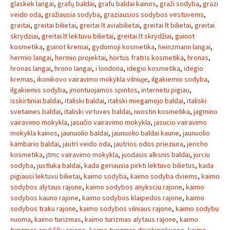
glaskek langai
,
grafų baldai
,
grafu baldai kainos
,
graži sodyba
,
grazi
veido oda
,
gražiausia sodyba
,
graziausios sodybos vestuvems
,
greitai
,
greitai bilietai
,
greitai lt aviabilietai
,
greitai lt bilietai
,
greitai
skrydziai
,
greitai.lt lektuvu bilietai
,
greitai.lt skrydžiai
,
guinot
kosmetika
,
guinot kremai
,
gydomoji kosmetika
,
heinzmann langai
,
hermio langai
,
hermio projektai
,
hortus fratris kosmetika
,
hronas
,
hronas langai
,
hrono langai
,
i londona
,
idegio kosmetika
,
idegio
kremas
,
ikonikovo vairavimo mokykla vilniuje
,
ilgakiemio sodyba
,
ilgakiemis sodyba
,
įmontuojamos spintos
,
internetu pigiau
,
isskirtiniai baldai
,
italiski baldai
,
italiski miegamojo baldai
,
italiski
svetaines baldai
,
italiski virtuves baldai
,
iwostin kosmetika
,
jagmino
vairavimo mokykla
,
jasučio vairavimo mokykla
,
jasucio vairavimo
mokykla kainos
,
jaunuolio baldai
,
jaunuolio baldai kaune
,
jaunuolio
kambario baldai
,
jautri veido oda
,
jautrios odos prieziura
,
jericho
kosmetika
,
jtmc vairavimo mokykla
,
juodasis alksnis baldai
,
jurciu
sodyba
,
justluka baldai
,
kada geriausia pirkti lektuvo bilietus
,
kada
pigiausi lektuvu bilietai
,
kaimo sodyba
,
kaimo sodyba dviems
,
kaimo
sodybos alytaus rajone
,
kaimo sodybos anyksciu rajone
,
kaimo
sodybos kauno rajone
,
kaimo sodybos klaipedos rajone
,
kaimo
sodybos traku rajone
,
kaimo sodybos vilniaus rajone
,
kaimo sodybu
nuoma
,
kaimo turizmas
,
kaimo turizmas alytaus rajone
,
kaimo