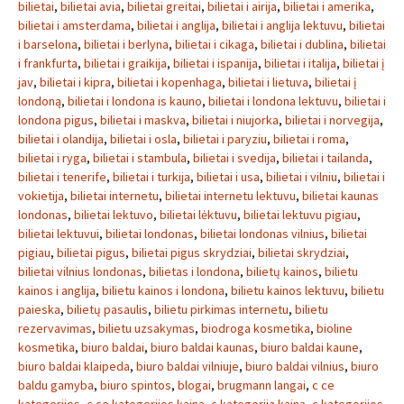
bilietai
,
bilietai avia
,
bilietai greitai
,
bilietai i airija
,
bilietai i amerika
,
bilietai i amsterdama
,
bilietai i anglija
,
bilietai i anglija lektuvu
,
bilietai
i barselona
,
bilietai i berlyna
,
bilietai i cikaga
,
bilietai i dublina
,
bilietai
i frankfurta
,
bilietai i graikija
,
bilietai i ispanija
,
bilietai i italija
,
bilietai į
jav
,
bilietai i kipra
,
bilietai i kopenhaga
,
bilietai i lietuva
,
bilietai į
londoną
,
bilietai i londona is kauno
,
bilietai i londona lektuvu
,
bilietai i
londona pigus
,
bilietai i maskva
,
bilietai i niujorka
,
bilietai i norvegija
,
bilietai i olandija
,
bilietai i osla
,
bilietai i paryziu
,
bilietai i roma
,
bilietai i ryga
,
bilietai i stambula
,
bilietai i svedija
,
bilietai i tailanda
,
bilietai i tenerife
,
bilietai i turkija
,
bilietai i usa
,
bilietai i vilniu
,
bilietai i
vokietija
,
bilietai internetu
,
bilietai internetu lektuvu
,
bilietai kaunas
londonas
,
bilietai lektuvo
,
bilietai lėktuvu
,
bilietai lektuvu pigiau
,
bilietai lektuvui
,
bilietai londonas
,
bilietai londonas vilnius
,
bilietai
pigiau
,
bilietai pigus
,
bilietai pigus skrydziai
,
bilietai skrydziai
,
bilietai vilnius londonas
,
bilietas i londona
,
bilietų kainos
,
bilietu
kainos i anglija
,
bilietu kainos i londona
,
bilietu kainos lektuvu
,
bilietu
paieska
,
bilietų pasaulis
,
bilietu pirkimas internetu
,
bilietu
rezervavimas
,
bilietu uzsakymas
,
biodroga kosmetika
,
bioline
kosmetika
,
biuro baldai
,
biuro baldai kaunas
,
biuro baldai kaune
,
biuro baldai klaipeda
,
biuro baldai vilniuje
,
biuro baldai vilnius
,
biuro
baldu gamyba
,
biuro spintos
,
blogai
,
brugmann langai
,
c ce