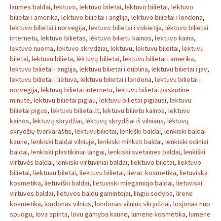
laumes baldai
,
lektuvo
,
lektuvo biletai
,
lėktuvo bilietai
,
lektuvo
bilietai i amerika
,
lektuvo bilietai i anglija
,
lektuvo bilietai i londona
,
lektuvo bilietai i norvegija
,
lektuvo bilietai i vokietija
,
lėktuvo bilietai
internetu
,
lektuvo bilietas
,
lėktuvo bilietu kainos
,
lektuvo kaina
,
lektuvo nuoma
,
lektuvo skrydziai
,
lektuvu
,
lektuvu bileitai
,
lektuvu
biletai
,
lektuvu bilieta
,
lėktuvų bilietai
,
lektuvu bilietai i amerika
,
lektuvu bilietai i anglija
,
lektuvu bilietai i dublina
,
lektuvu bilietai i jav
,
lektuvu bilietai i lietuva
,
lektuvu bilietai i londona
,
lektuvu bilietai i
norvegija
,
lėktuvų bilietai internetu
,
lektuvu bilietai paskutine
minute
,
lektuvu bilietai pigiau
,
lektuvu bilietai pigiausi
,
lektuvu
bilietai pigus
,
lektuvu bilietai.lt
,
lektuvu bilietu kainos
,
lektuvu
kainos
,
lėktuvų skrydžiai
,
lėktuvų skrydžiai iš vilniaus
,
lėktuvų
skrydžių tvarkaraštis
,
lektuvubilietai
,
lenkiški baldai
,
lenkiski baldai
kaune
,
lenkiski baldai vilniuje
,
lenkiski minksti baldai
,
lenkiski odiniai
baldai
,
lenkiski plastikiniai langai
,
lenkiski svetaines baldai
,
lenkiški
virtuvės baldai
,
lenkiski virtuviniai baldai
,
liektuvo biletai
,
liektuvo
bilietai
,
liektuvu biletai
,
liektuvu bilietai
,
lierac kosmetika
,
lietuviska
kosmetika
,
lietuviški baldai
,
lietuviski miegamojo baldai
,
lietuviski
virtuves baldai
,
lietuvos baldu gamintojai
,
lingiu sodyba
,
lirene
kosmetika
,
londonas vilnius
,
londonas vilnius skrydziai
,
losjonas nuo
spuogu
,
lova spinta
,
lovu gamyba kaune
,
lumene kosmetika
,
lumene