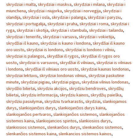
skrydziai i malta
,
skrydziai i maskva
,
skrydziai i milana
,
skrydziai i
miunchena
,
skrydziai i niujorka
,
skrydziai i norvegija
,
skrydziai i
olandija
,
skrydziai i osla
,
skrydziai i palanga
,
skrydziai i paryziu
,
skrydziai i portugalija
,
skrydziai i praha
,
skrydziai i roma
,
skrydziai i
ryga
,
skrydziai i skotija
,
skrydziai i stambula
,
skrydziai i tailanda
,
skrydziai i tenerife
,
skrydziai i varsuva
,
skrydziai i vokietija
,
skrydžiai iš kauno
,
skrydziai is kauno i londona
,
skrydžiai iš kauno
oro uosto
,
skrydziai is londono
,
skrydziai is londono i vilniu
,
skrydziai is palangos
,
skrydžiai iš rygos
,
skrydžiai iš rygos oro
uosto
,
skrydziai is varsuvos
,
skrydžiai iš vilniaus
,
skrydziai is vilniaus
i londona
,
skrydžiai iš vilniaus oro uosto
,
skrydziai kaunas londonas
,
skrydziai lektuvu
,
skrydziai londonas vilnius
,
skrydziai paskutine
minute
,
skrydziai pigiau
,
skrydziai pigus
,
skrydziai vilnius londonas
,
skrydžio bilietai
,
skrydziu akcijos
,
skrydziu bendroves
,
skrydžių
bilietai
,
skrydziu informacija
,
skrydziu kainos
,
skrydžių paieška
,
skrydziu pasiulymai
,
skrydziu tvarkarastis
,
skydziai
,
slankiojamos
durys
,
slankiojančios durys
,
slankiojančios durys kaina
,
slankiojančios pertvaros
,
slankiojančios sistemos
,
slankiojančios
sistemos kaina
,
slankiojancios spintos
,
slankiosios durys
,
slankiosios sistemos
,
slenkančios durys
,
slenkančios sistemos
,
slenkančios sistemos kaina
,
slenkancios sistemos kainos
,