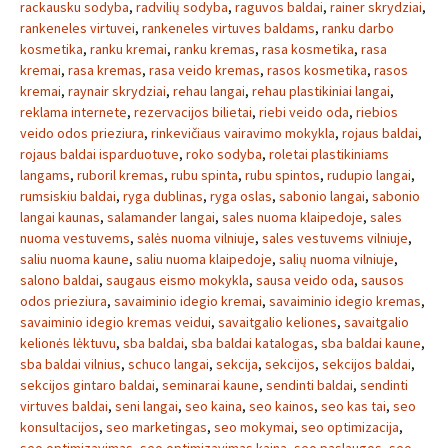
rackausku sodyba
,
radvilių sodyba
,
raguvos baldai
,
rainer skrydziai
,
rankeneles virtuvei
,
rankeneles virtuves baldams
,
ranku darbo
kosmetika
,
ranku kremai
,
ranku kremas
,
rasa kosmetika
,
rasa
kremai
,
rasa kremas
,
rasa veido kremas
,
rasos kosmetika
,
rasos
kremai
,
raynair skrydziai
,
rehau langai
,
rehau plastikiniai langai
,
reklama internete
,
rezervacijos bilietai
,
riebi veido oda
,
riebios
veido odos prieziura
,
rinkevičiaus vairavimo mokykla
,
rojaus baldai
,
rojaus baldai isparduotuve
,
roko sodyba
,
roletai plastikiniams
langams
,
ruboril kremas
,
rubu spinta
,
rubu spintos
,
rudupio langai
,
rumsiskiu baldai
,
ryga dublinas
,
ryga oslas
,
sabonio langai
,
sabonio
langai kaunas
,
salamander langai
,
sales nuoma klaipedoje
,
sales
nuoma vestuvems
,
salės nuoma vilniuje
,
sales vestuvems vilniuje
,
saliu nuoma kaune
,
saliu nuoma klaipedoje
,
salių nuoma vilniuje
,
salono baldai
,
saugaus eismo mokykla
,
sausa veido oda
,
sausos
odos prieziura
,
savaiminio idegio kremai
,
savaiminio idegio kremas
,
savaiminio idegio kremas veidui
,
savaitgalio keliones
,
savaitgalio
kelionės lėktuvu
,
sba baldai
,
sba baldai katalogas
,
sba baldai kaune
,
sba baldai vilnius
,
schuco langai
,
sekcija
,
sekcijos
,
sekcijos baldai
,
sekcijos gintaro baldai
,
seminarai kaune
,
sendinti baldai
,
sendinti
virtuves baldai
,
seni langai
,
seo kaina
,
seo kainos
,
seo kas tai
,
seo
konsultacijos
,
seo marketingas
,
seo mokymai
,
seo optimizacija
,