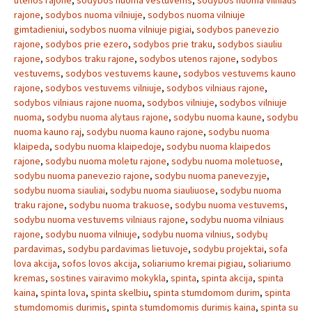
utenos rajone
,
sodybos nuoma vestuvems
,
sodybos nuoma vilniaus
rajone
,
sodybos nuoma vilniuje
,
sodybos nuoma vilniuje
gimtadieniui
,
sodybos nuoma vilniuje pigiai
,
sodybos panevezio
rajone
,
sodybos prie ezero
,
sodybos prie traku
,
sodybos siauliu
rajone
,
sodybos traku rajone
,
sodybos utenos rajone
,
sodybos
vestuvems
,
sodybos vestuvems kaune
,
sodybos vestuvems kauno
rajone
,
sodybos vestuvems vilniuje
,
sodybos vilniaus rajone
,
sodybos vilniaus rajone nuoma
,
sodybos vilniuje
,
sodybos vilniuje
nuoma
,
sodybu nuoma alytaus rajone
,
sodybu nuoma kaune
,
sodybu
nuoma kauno raj
,
sodybu nuoma kauno rajone
,
sodybu nuoma
klaipeda
,
sodybu nuoma klaipedoje
,
sodybu nuoma klaipedos
rajone
,
sodybu nuoma moletu rajone
,
sodybu nuoma moletuose
,
sodybu nuoma panevezio rajone
,
sodybu nuoma panevezyje
,
sodybu nuoma siauliai
,
sodybu nuoma siauliuose
,
sodybu nuoma
traku rajone
,
sodybu nuoma trakuose
,
sodybu nuoma vestuvems
,
sodybu nuoma vestuvems vilniaus rajone
,
sodybu nuoma vilniaus
rajone
,
sodybu nuoma vilniuje
,
sodybu nuoma vilnius
,
sodybų
pardavimas
,
sodybu pardavimas lietuvoje
,
sodybu projektai
,
sofa
lova akcija
,
sofos lovos akcija
,
soliariumo kremai pigiau
,
soliariumo
kremas
,
sostines vairavimo mokykla
,
spinta
,
spinta akcija
,
spinta
kaina
,
spinta lova
,
spinta skelbiu
,
spinta stumdomom durim
,
spinta
stumdomomis durimis
,
spinta stumdomomis durimis kaina
,
spinta su