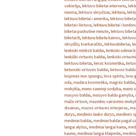
vokietija
,
lėktuvo bilietai internetu
,
lekt
nuoma
,
lektuvo skrydziai
,
lektuvu
,
lektu
lektuvu bilietai i amerika
,
lektuvu bilietai
bilietai i lietuva
,
lektuvu bilietai i london
bilietai paskutine minute
,
lektuvu bilieta
bilietai.lt
,
lektuvu bilietu kainos
,
lektuvu
skrydžių tvarkaraštis
,
lektuvubilietai
,
le
lenkiski minksti baldai
,
lenkiski odiniai b
lenkiški virtuvės baldai
,
lenkiski virtuvin
liektuvu bilietai
,
lierac kosmetika
,
lietu
lietuviski virtuves baldai
,
lietuvos baldu
losjonas nuo spuogu
,
lova spinta
,
lovu 
oda
,
madara kosmetika
,
magrės baldai
mokykla
,
mano saunioji sodyba
,
mano 
masyvo baldai
,
masyvo baldu gamyba
,
maža virtuvė
,
mazeikiu vairavimo moky
dizainas
,
mazos virtuves interjeras
,
maz
durys
,
medinės lauko durys
,
medines s
mediniai baldai
,
mediniai baldai pagal 
langai alytus
,
mediniai langai kaina
,
medi
kaune
,
mediniai langai klaipeda
,
medinia