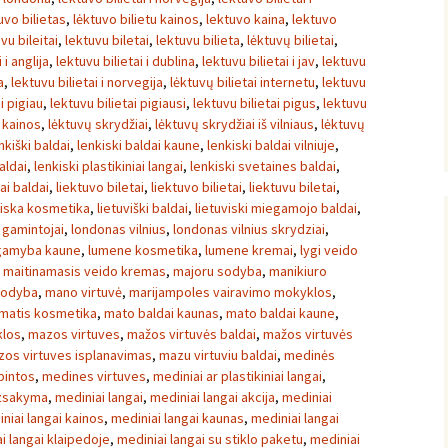
uvo bilietas
,
lėktuvo bilietu kainos
,
lektuvo kaina
,
lektuvo
vu bileitai
,
lektuvu biletai
,
lektuvu bilieta
,
lėktuvų bilietai
,
 i anglija
,
lektuvu bilietai i dublina
,
lektuvu bilietai i jav
,
lektuvu
a
,
lektuvu bilietai i norvegija
,
lėktuvų bilietai internetu
,
lektuvu
i pigiau
,
lektuvu bilietai pigiausi
,
lektuvu bilietai pigus
,
lektuvu
 kainos
,
lėktuvų skrydžiai
,
lėktuvų skrydžiai iš vilniaus
,
lėktuvų
nkiški baldai
,
lenkiski baldai kaune
,
lenkiski baldai vilniuje
,
aldai
,
lenkiski plastikiniai langai
,
lenkiski svetaines baldai
,
iai baldai
,
liektuvo biletai
,
liektuvo bilietai
,
liektuvu biletai
,
viska kosmetika
,
lietuviški baldai
,
lietuviski miegamojo baldai
,
 gamintojai
,
londonas vilnius
,
londonas vilnius skrydziai
,
gamyba kaune
,
lumene kosmetika
,
lumene kremai
,
lygi veido
,
maitinamasis veido kremas
,
majoru sodyba
,
manikiuro
sodyba
,
mano virtuvė
,
marijampoles vairavimo mokyklos
,
matis kosmetika
,
mato baldai kaunas
,
mato baldai kaune
,
klos
,
mazos virtuves
,
mažos virtuvės baldai
,
mažos virtuvės
os virtuves isplanavimas
,
mazu virtuviu baldai
,
medinės
pintos
,
medines virtuves
,
mediniai ar plastikiniai langai
,
uzsakyma
,
mediniai langai
,
mediniai langai akcija
,
mediniai
niai langai kainos
,
mediniai langai kaunas
,
mediniai langai
i langai klaipedoje
,
mediniai langai su stiklo paketu
,
mediniai