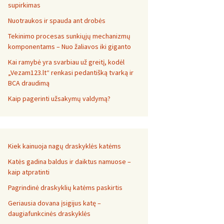
supirkimas
Nuotraukos ir spauda ant drobės
Tekinimo procesas sunkiųjų mechanizmų
komponentams – Nuo žaliavos iki giganto
Kai ramybė yra svarbiau už greitį, kodėl
„Vezam123.lt“ renkasi pedantišką tvarką ir
BCA draudimą
Kaip pagerinti užsakymų valdymą?
Kiek kainuoja nagų draskyklės katėms
Katės gadina baldus ir daiktus namuose –
kaip atpratinti
Pagrindinė draskyklių katėms paskirtis
Geriausia dovana įsigijus katę –
daugiafunkcinės draskyklės