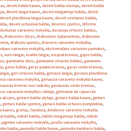
nas
,
dėvėti baldai kaune
,
deveti baldai utenoje
,
deveti baldai
gai
,
deveti langai kaune
,
deveti miegamojo baldai
,
dėvėti
deveti plastikiniai langai kaune
,
deveti svetaines baldai
,
ldai
,
deveti virtuviniai baldai
,
devetos spintos
,
diforma
dorkanas vairavimo mokykla
,
dovanoja virtuves baldus
,
ai
,
drabuzines durys
,
drabuzines isplanavimas
,
drabuziniu
pinta
,
drabuziu spintos
,
draiveris vairavimo mokykla
,
alaus vairavimo mokykla
,
ekstremalaus vairavimo pamokos
,
os
,
euro langai
,
evaldo langai
,
excipial kremas
,
gajos baldai
,
us
,
gaminame duris
,
gaminame virtuves baldus
,
gaminami
ai
,
genio baldai
,
geras paakiu kremas
,
geras veido kremas
,
langai
,
geri virtuves baldai
,
geriausi langai
,
geriausi plastikiniai
usia vairavimo mokykla
,
geriausia vairavimo mokykla kaune
,
riausias kremas nuo rauksliu
,
geriausias veido kremas
,
ios vairavimo mokyklos vilniuje
,
germaine de capuccini
i akcijos
,
gintaro baldai alytuje
,
gintaro baldai kaune
,
gintaro
s
,
gintaro baldai spintos
,
gintaro baldai virtuves komplektai
,
ai kainos
,
greitai
,
i londona
,
ikonikovo vairavimo mokykla
iai baldai
,
italiski baldai
,
italiski miegamojo baldai
,
italiski
,
jagmino vairavimo mokykla
,
jasučio vairavimo mokykla
,
olio baldai
,
jaunuolio baldai kaune
,
jaunuolio kambario baldai
,