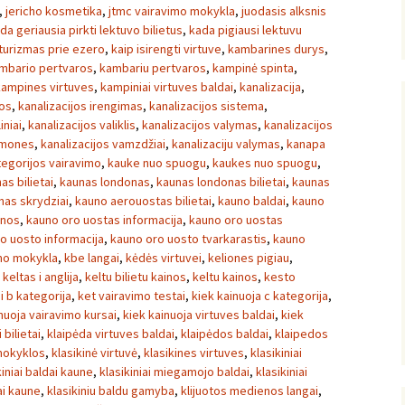
,
jericho kosmetika
,
jtmc vairavimo mokykla
,
juodasis alksnis
da geriausia pirkti lektuvo bilietus
,
kada pigiausi lektuvu
turizmas prie ezero
,
kaip isirengti virtuve
,
kambarines durys
,
mbario pertvaros
,
kambariu pertvaros
,
kampinė spinta
,
kampines virtuves
,
kampiniai virtuves baldai
,
kanalizacija
,
jos
,
kanalizacijos irengimas
,
kanalizacijos sistema
,
iniai
,
kanalizacijos valiklis
,
kanalizacijos valymas
,
kanalizacijos
emones
,
kanalizacijos vamzdžiai
,
kanalizaciju valymas
,
kanapa
tegorijos vairavimo
,
kauke nuo spuogu
,
kaukes nuo spuogu
,
as bilietai
,
kaunas londonas
,
kaunas londonas bilietai
,
kaunas
nas skrydziai
,
kauno aerouostas bilietai
,
kauno baldai
,
kauno
inos
,
kauno oro uostas informacija
,
kauno oro uostas
o uosto informacija
,
kauno oro uosto tvarkarastis
,
kauno
mo mokykla
,
kbe langai
,
kėdės virtuvei
,
keliones pigiau
,
,
keltas i anglija
,
keltu bilietu kainos
,
keltu kainos
,
kesto
i b kategorija
,
ket vairavimo testai
,
kiek kainuoja c kategorija
,
nuoja vairavimo kursai
,
kiek kainuoja virtuves baldai
,
kiek
i bilietai
,
klaipėda virtuves baldai
,
klaipėdos baldai
,
klaipedos
mokyklos
,
klasikinė virtuvė
,
klasikines virtuves
,
klasikiniai
kiniai baldai kaune
,
klasikiniai miegamojo baldai
,
klasikiniai
ai kaune
,
klasikiniu baldu gamyba
,
klijuotos medienos langai
,