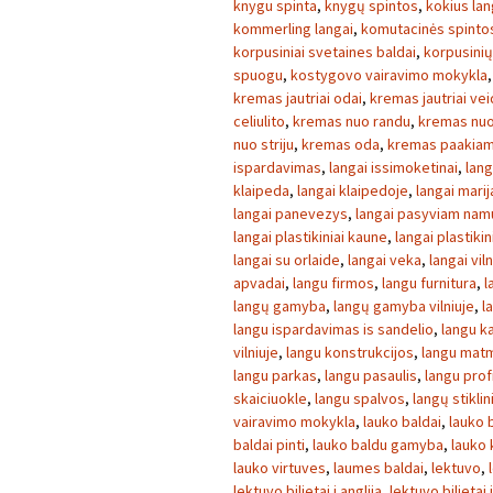
knygu spinta
,
knygų spintos
,
kokius lan
kommerling langai
,
komutacinės spinto
korpusiniai svetaines baldai
,
korpusini
spuogu
,
kostygovo vairavimo mokykla
kremas jautriai odai
,
kremas jautriai ve
celiulito
,
kremas nuo randu
,
kremas nuo
nuo striju
,
kremas oda
,
kremas paakia
ispardavimas
,
langai issimoketinai
,
lang
klaipeda
,
langai klaipedoje
,
langai mari
langai panevezys
,
langai pasyviam nam
langai plastikiniai kaune
,
langai plastikini
langai su orlaide
,
langai veka
,
langai viln
apvadai
,
langu firmos
,
langu furnitura
,
l
langų gamyba
,
langų gamyba vilniuje
,
l
langu ispardavimas is sandelio
,
langu k
vilniuje
,
langu konstrukcijos
,
langu mat
langu parkas
,
langu pasaulis
,
langu profi
skaiciuokle
,
langu spalvos
,
langų stikli
vairavimo mokykla
,
lauko baldai
,
lauko b
baldai pinti
,
lauko baldu gamyba
,
lauko 
lauko virtuves
,
laumes baldai
,
lektuvo
,
lektuvo bilietai i anglija
,
lektuvo bilietai