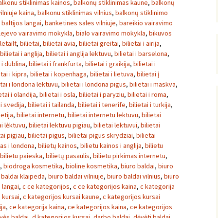
alkonu stiklinimas kainos
,
balkonų stiklinimas kaune
,
balkonų
ilniuje kaina
,
balkonu stiklinimas vilnius
,
balkonų stiklinimo
,
baltijos langai
,
banketines sales vilniuje
,
bareikio vairavimo
lejevo vairavimo mokykla
,
bialo vairavimo mokykla
,
bikuvos
letailt
,
bilietai
,
bilietai avia
,
bilietai greitai
,
bilietai i airija
,
bilietai i anglija
,
bilietai i anglija lektuvu
,
bilietai i barselona
,
i i dublina
,
bilietai i frankfurta
,
bilietai i graikija
,
bilietai i
etai i kipra
,
bilietai i kopenhaga
,
bilietai i lietuva
,
bilietai į
etai i londona lektuvu
,
bilietai i londona pigus
,
bilietai i maskva
,
etai i olandija
,
bilietai i osla
,
bilietai i paryziu
,
bilietai i roma
,
 i svedija
,
bilietai i tailanda
,
bilietai i tenerife
,
bilietai i turkija
,
ietija
,
bilietai internetu
,
bilietai internetu lektuvu
,
bilietai
ai lėktuvu
,
bilietai lektuvu pigiau
,
bilietai lektuvui
,
bilietai
tai pigiau
,
bilietai pigus
,
bilietai pigus skrydziai
,
bilietai
tas i londona
,
bilietų kainos
,
bilietu kainos i anglija
,
bilietu
bilietu paieska
,
bilietų pasaulis
,
bilietu pirkimas internetu
,
,
biodroga kosmetika
,
bioline kosmetika
,
biuro baldai
,
biuro
 baldai klaipeda
,
biuro baldai vilniuje
,
biuro baldai vilnius
,
biuro
langai
,
c ce kategorijos
,
c ce kategorijos kaina
,
c kategorija
 kursai
,
c kategorijos kursai kaune
,
c kategorijos kursai
ja
,
ce kategorija kaina
,
ce kategorijos kaina
,
ce kategorijos
uvės baldai
,
d kategorijos kursai
,
darbo baldai
,
dėvėti baldai
,