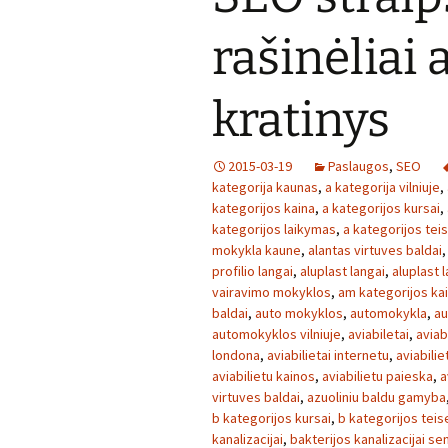
rašinėliai 
kratinys
2015-03-19
Paslaugos
,
SEO
kategorija kaunas
,
a kategorija vilniuje
,
kategorijos kaina
,
a kategorijos kursai
,
kategorijos laikymas
,
a kategorijos tei
mokykla kaune
,
alantas virtuves baldai
profilio langai
,
aluplast langai
,
aluplast l
vairavimo mokyklos
,
am kategorijos ka
baldai
,
auto mokyklos
,
automokykla
,
au
automokyklos vilniuje
,
aviabiletai
,
aviabi
londona
,
aviabilietai internetu
,
aviabilie
aviabilietu kainos
,
aviabilietu paieska
,
a
virtuves baldai
,
azuoliniu baldu gamyba
b kategorijos kursai
,
b kategorijos teis
kanalizacijai
,
bakterijos kanalizacijai se