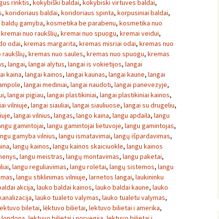
gus rinktis
,
kokybiški baldai
,
kokybiski virtuves baldai
,
s
,
koridoriaus baldai
,
koridoriaus spinta
,
korpusiniai baldai
,
ų baldų gamyba
,
kosmetika be parabenu
,
kosmetika nuo
,
kremai nuo raukšlių
,
kremai nuo spuogu
,
kremai veidui
,
ido odai
,
kremas margarita
,
kremas misriai odai
,
kremas nuo
 raukšlių
,
kremas nuo saules
,
kremas nuo spuogu
,
kremas
ms
,
langai
,
langai alytus
,
langai is vokietijos
,
langai
ai kaina
,
langai kainos
,
langai kaunas
,
langai kaune
,
langai
jampole
,
langai mediniai
,
langai naudoti
,
langai panevezyje
,
ui
,
langai pigiau
,
langai plastikiniai
,
langai plastikiniai kainos
,
ai vilniuje
,
langai siauliai
,
langai siauliuose
,
langai su drugeliu
,
iuje
,
langai vilnius
,
langas
,
lango kaina
,
langu apdaila
,
langu
angu gamintojai
,
langu gamintojai lietuvoje
,
langu gamintojas
,
angu gamyba vilnius
,
langu ismatavimai
,
langų išpardavimas
,
aina
,
langų kainos
,
langu kainos skaiciuokle
,
langu kainos
menys
,
langu meistras
,
langų montavimas
,
langu paketai
,
liai
,
langu reguliavimas
,
langu roletai
,
langų sistemos
,
langu
nimas
,
langu stiklinimas vilniuje
,
larnetos langai
,
laukininku
aldai akcija
,
lauko baldai kainos
,
lauko baldai kaune
,
lauko
kanalizacija
,
lauko tualeto valymas
,
lauko tualetu valymas
,
lektuvo biletai
,
lėktuvo bilietai
,
lektuvo bilietai i amerika
,
 i londona
,
lektuvo bilietai i norvegija
,
lektuvo bilietai i