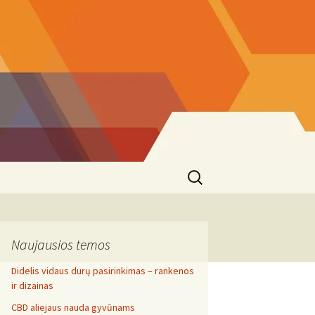
Search
for:
Naujausios temos
Didelis vidaus durų pasirinkimas – rankenos
ir dizainas
CBD aliejaus nauda gyvūnams