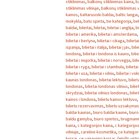
stiklinimas
,
balkonų stiklinimas kaina
,
b
stiklinimas vilniuje
,
balkonų stiklinimas v
kainos
,
baltarusiski baldai
,
baltic langai
mokykla
,
batu spinta
,
be kategorija
,
be
baldai
,
bileitai
,
biletai
,
biletai i anglija
,
bi
bilietai i amerika
,
bilietai i amsterdama
,
bilietai i berlyna
,
bilietai i cikaga
,
bilieta
ispanija
,
bilietai i italija
,
bilietai į jav
,
bili
londoną
,
bilietai i londona is kauno
,
bili
bilietai i niujorka
,
bilietai i norvegija
,
bili
bilietai i ryga
,
bilietai i stambula
,
bilietai
bilietai i usa
,
bilietai i vilniu
,
bilietai i vok
kaunas londonas
,
bilietai lektuvo
,
biliet
londonas
,
bilietai londonas vilnius
,
bilie
skrydziai
,
bilietai vilnius londonas
,
bilie
kainos i londona
,
bilietu kainos lektuvu
,
bilietu rezervavimas
,
bilietu uzsakymas
baldai kaunas
,
biuro baldai kaune
,
biuro
baldu gamyba
,
biuro spintos
,
brugmann 
kaina
,
c kategorijos kaina
,
c kategorijos
vilniuje
,
careline kosmetika
,
ce kategori
kursai
,
ce vairavimo kursai
,
čekiški virt