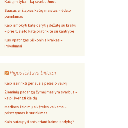
Kačių mityba – ką svarbu žinoti
Sausas ar šlapias kačių maistas – ėdalo
parinkimas
Kaip išmokyti katę daryti į dėžutę su kraiku
– prie tualeto katę pratinkite su kantrybe
Kuo ypatingas Silikoninis kraikas –
Privalumai
Pigus lektuvu bilietai
Kaip išsirinkti geriausią pelėsio valiklį
Žieminių padangų žymėjimas yra svarbus –
kaip išvengti klaidų
Medinės žaidimų aikštelės vaikams –
pristatymas ir surinkimas
Kaip sutaupyti aptveriant kaimo sodybą?