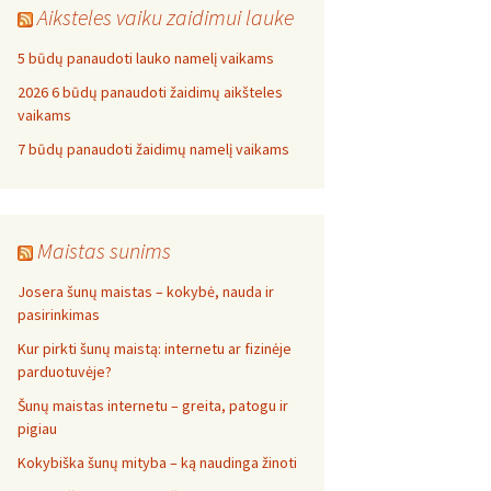
Aiksteles vaiku zaidimui lauke
5 būdų panaudoti lauko namelį vaikams
2026 6 būdų panaudoti žaidimų aikšteles
vaikams
7 būdų panaudoti žaidimų namelį vaikams
Maistas sunims
Josera šunų maistas – kokybė, nauda ir
pasirinkimas
Kur pirkti šunų maistą: internetu ar fizinėje
parduotuvėje?
Šunų maistas internetu – greita, patogu ir
pigiau
Kokybiška šunų mityba – ką naudinga žinoti