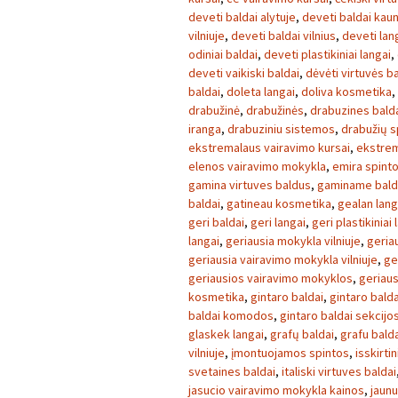
deveti baldai alytuje
,
deveti baldai kau
vilniuje
,
deveti baldai vilnius
,
deveti lan
odiniai baldai
,
deveti plastikiniai langai
,
deveti vaikiski baldai
,
dėvėti virtuvės ba
baldai
,
doleta langai
,
doliva kosmetika
,
drabužinė
,
drabužinės
,
drabuzines bald
iranga
,
drabuziniu sistemos
,
drabužių s
ekstremalaus vairavimo kursai
,
ekstrem
elenos vairavimo mokykla
,
emira spint
gamina virtuves baldus
,
gaminame bald
baldai
,
gatineau kosmetika
,
gealan lang
geri baldai
,
geri langai
,
geri plastikiniai 
langai
,
geriausia mokykla vilniuje
,
geria
geriausia vairavimo mokykla vilniuje
,
ge
geriausios vairavimo mokyklos
,
geriaus
kosmetika
,
gintaro baldai
,
gintaro balda
baldai komodos
,
gintaro baldai sekcijo
glaskek langai
,
grafų baldai
,
grafu bald
vilniuje
,
įmontuojamos spintos
,
isskirtin
svetaines baldai
,
italiski virtuves baldai
jasucio vairavimo mokykla kainos
,
jaunu