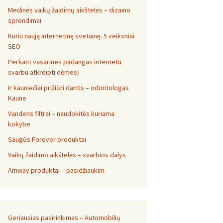
Medinės vaikų žaidimų aikštelės – dizaino
sprendimai
Kuriu naują internetinę svetainę. 5 veiksniai
SEO
Perkant vasarines padangas internetu
svarbu atkreipti dėmesį
Ir kauniečiai prižiūri dantis – odontologas
Kaune
Vandens filtrai – naudokitės kuriama
kokybe
Saugūs Forever produktai
Vaikų žaidimo aikštelės – svarbios dalys
Amway produktai – pasidžiaukim
Geriausias pasirinkimas – Automobilių