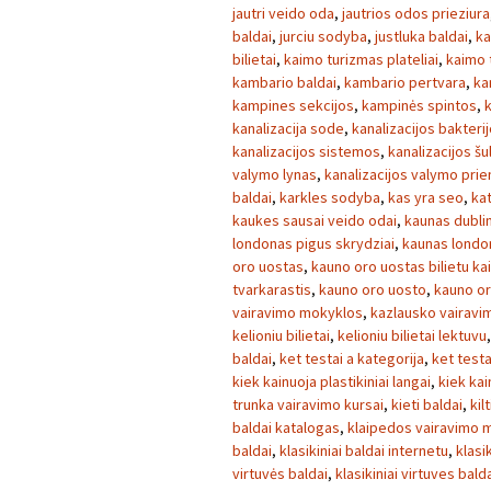
jautri veido oda
,
jautrios odos prieziura
baldai
,
jurciu sodyba
,
justluka baldai
,
ka
bilietai
,
kaimo turizmas plateliai
,
kaimo 
kambario baldai
,
kambario pertvara
,
ka
kampines sekcijos
,
kampinės spintos
,
kanalizacija sode
,
kanalizacijos bakteri
kanalizacijos sistemos
,
kanalizacijos šul
valymo lynas
,
kanalizacijos valymo pri
baldai
,
karkles sodyba
,
kas yra seo
,
ka
kaukes sausai veido odai
,
kaunas dublin
londonas pigus skrydziai
,
kaunas londo
oro uostas
,
kauno oro uostas bilietu ka
tvarkarastis
,
kauno oro uosto
,
kauno or
vairavimo mokyklos
,
kazlausko vairavi
kelioniu bilietai
,
kelioniu bilietai lektuvu
baldai
,
ket testai a kategorija
,
ket testa
kiek kainuoja plastikiniai langai
,
kiek kai
trunka vairavimo kursai
,
kieti baldai
,
kilt
baldai katalogas
,
klaipedos vairavimo 
baldai
,
klasikiniai baldai internetu
,
klasi
virtuvės baldai
,
klasikiniai virtuves bald