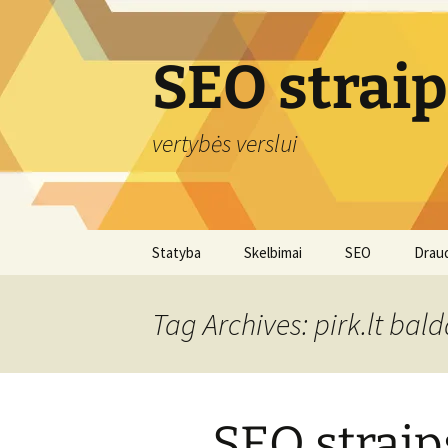
Skip
to
content
SEO strai
vertybės verslui
Statyba
Skelbimai
SEO
Drau
Tag Archives: pirk.lt bald
SEO straip