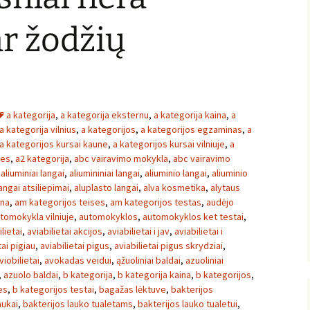
ar žodžių
a kategorija
,
a kategorija eksternu
,
a kategorija kaina
,
a
a kategorija vilnius
,
a kategorijos
,
a kategorijos egzaminas
,
a
a kategorijos kursai kaune
,
a kategorijos kursai vilniuje
,
a
ses
,
a2 kategorija
,
abc vairavimo mokykla
,
abc vairavimo
,
aliuminiai langai
,
aliumininiai langai
,
aliuminio langai
,
aliuminio
angai atsiliepimai
,
aluplasto langai
,
alva kosmetika
,
alytaus
ina
,
am kategorijos teises
,
am kategorijos testas
,
audėjo
tomokykla vilniuje
,
automokyklos
,
automokyklos ket testai
,
lietai
,
aviabilietai akcijos
,
aviabilietai i jav
,
aviabilietai i
tai pigiau
,
aviabilietai pigus
,
aviabilietai pigus skrydziai
,
viobilietai
,
avokadas veidui
,
ąžuoliniai baldai
,
azuoliniai
,
azuolo baldai
,
b kategorija
,
b kategorija kaina
,
b kategorijos
,
es
,
b kategorijos testai
,
bagažas lėktuve
,
bakterijos
nukai
,
bakterijos lauko tualetams
,
bakterijos lauko tualetui
,