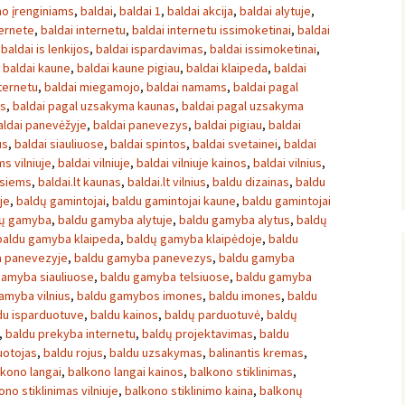
mo įrenginiams
,
baldai
,
baldai 1
,
baldai akcija
,
baldai alytuje
,
ternete
,
baldai internetu
,
baldai internetu issimoketinai
,
baldai
,
baldai is lenkijos
,
baldai ispardavimas
,
baldai issimoketinai
,
,
baldai kaune
,
baldai kaune pigiau
,
baldai klaipeda
,
baldai
nternetu
,
baldai miegamojo
,
baldai namams
,
baldai pagal
os
,
baldai pagal uzsakyma kaunas
,
baldai pagal uzsakyma
aldai panevėžyje
,
baldai panevezys
,
baldai pigiau
,
baldai
us
,
baldai siauliuose
,
baldai spintos
,
baldai svetainei
,
baldai
s vilniuje
,
baldai vilniuje
,
baldai vilniuje kainos
,
baldai vilnius
,
isiems
,
baldai.lt kaunas
,
baldai.lt vilnius
,
baldu dizainas
,
baldu
uje
,
baldų gamintojai
,
baldu gamintojai kaune
,
baldu gamintojai
dų gamyba
,
baldu gamyba alytuje
,
baldu gamyba alytus
,
baldų
baldu gamyba klaipeda
,
baldų gamyba klaipėdoje
,
baldu
 panevezyje
,
baldu gamyba panevezys
,
baldu gamyba
gamyba siauliuose
,
baldu gamyba telsiuose
,
baldu gamyba
amyba vilnius
,
baldu gamybos imones
,
baldu imones
,
baldu
du isparduotuve
,
baldu kainos
,
baldų parduotuvė
,
baldų
,
baldu prekyba internetu
,
baldų projektavimas
,
baldu
uotojas
,
baldu rojus
,
baldu uzsakymas
,
balinantis kremas
,
lkono langai
,
balkono langai kainos
,
balkono stiklinimas
,
ono stiklinimas vilniuje
,
balkono stiklinimo kaina
,
balkonų