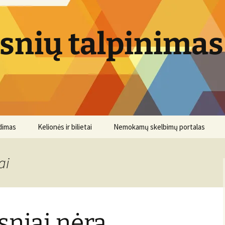
psnių talpinimas
dimas
Kelionės ir bilietai
Nemokamų skelbimų portalas
ai
sniai nėra