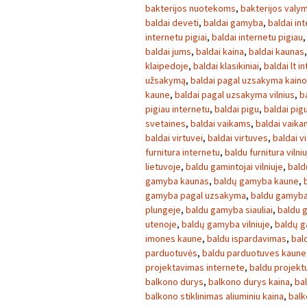
bakterijos nuotekoms
,
bakterijos valy
baldai deveti
,
baldai gamyba
,
baldai in
internetu pigiai
,
baldai internetu pigiau
baldai jums
,
baldai kaina
,
baldai kaunas
klaipedoje
,
baldai klasikiniai
,
baldai lt i
užsakymą
,
baldai pagal uzsakyma kain
kaune
,
baldai pagal uzsakyma vilnius
,
b
pigiau internetu
,
baldai pigu
,
baldai pig
svetaines
,
baldai vaikams
,
baldai vaikam
baldai virtuvei
,
baldai virtuves
,
baldai v
furnitura internetu
,
baldu furnitura vilni
lietuvoje
,
baldu gamintojai vilniuje
,
bal
gamyba kaunas
,
baldų gamyba kaune
,
gamyba pagal uzsakyma
,
baldu gamyba
plungeje
,
baldu gamyba siauliai
,
baldu 
utenoje
,
baldų gamyba vilniuje
,
baldų g
imones kaune
,
baldu ispardavimas
,
bal
parduotuvės
,
baldu parduotuves kaune
projektavimas internete
,
baldu projekt
balkono durys
,
balkono durys kaina
,
ba
balkono stiklinimas aliuminiu kaina
,
balk