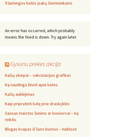
9 laimingos katės įsakų šeimininkams
An error has occurred, which probably
means the feed is down. Try again later.
Gyvunu prekes akcija
Kačių skiepai – vakcinacijos grafikas
Ką naudinga žinoti apie kates
Kačių auklėjimas
Kaip pripratinti katę prie draskyklės
Sausas maistas šunims ar konservai – ką
rinktis
Blogas kvapas iš šuns burnos – Halitozė