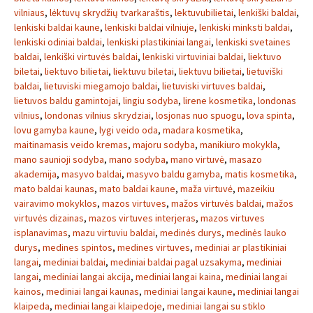
vilniaus
,
lėktuvų skrydžių tvarkaraštis
,
lektuvubilietai
,
lenkiški baldai
,
lenkiski baldai kaune
,
lenkiski baldai vilniuje
,
lenkiski minksti baldai
,
lenkiski odiniai baldai
,
lenkiski plastikiniai langai
,
lenkiski svetaines
baldai
,
lenkiški virtuvės baldai
,
lenkiski virtuviniai baldai
,
liektuvo
biletai
,
liektuvo bilietai
,
liektuvu biletai
,
liektuvu bilietai
,
lietuviški
baldai
,
lietuviski miegamojo baldai
,
lietuviski virtuves baldai
,
lietuvos baldu gamintojai
,
lingiu sodyba
,
lirene kosmetika
,
londonas
vilnius
,
londonas vilnius skrydziai
,
losjonas nuo spuogu
,
lova spinta
,
lovu gamyba kaune
,
lygi veido oda
,
madara kosmetika
,
maitinamasis veido kremas
,
majoru sodyba
,
manikiuro mokykla
,
mano saunioji sodyba
,
mano sodyba
,
mano virtuvė
,
masazo
akademija
,
masyvo baldai
,
masyvo baldu gamyba
,
matis kosmetika
,
mato baldai kaunas
,
mato baldai kaune
,
maža virtuvė
,
mazeikiu
vairavimo mokyklos
,
mazos virtuves
,
mažos virtuvės baldai
,
mažos
virtuvės dizainas
,
mazos virtuves interjeras
,
mazos virtuves
isplanavimas
,
mazu virtuviu baldai
,
medinės durys
,
medinės lauko
durys
,
medines spintos
,
medines virtuves
,
mediniai ar plastikiniai
langai
,
mediniai baldai
,
mediniai baldai pagal uzsakyma
,
mediniai
langai
,
mediniai langai akcija
,
mediniai langai kaina
,
mediniai langai
kainos
,
mediniai langai kaunas
,
mediniai langai kaune
,
mediniai langai
klaipeda
,
mediniai langai klaipedoje
,
mediniai langai su stiklo