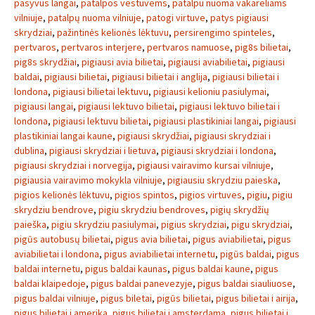
pasyvus langai
,
patalpos vestuvems
,
patalpu nuoma vakareliams
vilniuje
,
patalpų nuoma vilniuje
,
patogi virtuve
,
patys pigiausi
skrydziai
,
pažintinės kelionės lėktuvu
,
persirengimo spinteles
,
pertvaros
,
pertvaros interjere
,
pertvaros namuose
,
pig8s bilietai
,
pig8s skrydžiai
,
pigiausi avia bilietai
,
pigiausi aviabilietai
,
pigiausi
baldai
,
pigiausi bilietai
,
pigiausi bilietai i anglija
,
pigiausi bilietai i
londona
,
pigiausi bilietai lektuvu
,
pigiausi kelioniu pasiulymai
,
pigiausi langai
,
pigiausi lektuvo bilietai
,
pigiausi lektuvo bilietai i
londona
,
pigiausi lektuvu bilietai
,
pigiausi plastikiniai langai
,
pigiausi
plastikiniai langai kaune
,
pigiausi skrydžiai
,
pigiausi skrydziai i
dublina
,
pigiausi skrydziai i lietuva
,
pigiausi skrydziai i londona
,
pigiausi skrydziai i norvegija
,
pigiausi vairavimo kursai vilniuje
,
pigiausia vairavimo mokykla vilniuje
,
pigiausiu skrydziu paieska
,
pigios kelionės lėktuvu
,
pigios spintos
,
pigios virtuves
,
pigiu
,
pigiu
skrydziu bendrove
,
pigiu skrydziu bendroves
,
pigių skrydžių
paieška
,
pigiu skrydziu pasiulymai
,
pigius skrydziai
,
pigu skrydziai
,
pigūs autobusų bilietai
,
pigus avia bilietai
,
pigus aviabilietai
,
pigus
aviabilietai i londona
,
pigus aviabilietai internetu
,
pigūs baldai
,
pigus
baldai internetu
,
pigus baldai kaunas
,
pigus baldai kaune
,
pigus
baldai klaipedoje
,
pigus baldai panevezyje
,
pigus baldai siauliuose
,
pigus baldai vilniuje
,
pigus biletai
,
pigūs bilietai
,
pigus bilietai i airija
,
pigus bilietai i amerika
,
pigus bilietai i amsterdama
,
pigus bilietai i