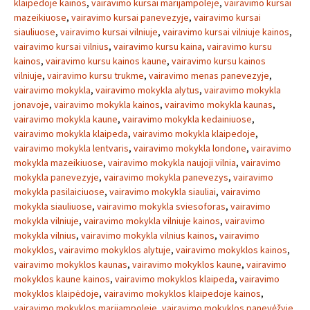
klaipedoje kainos
,
vairavimo kursai marijampoleje
,
vairavimo kursai
mazeikiuose
,
vairavimo kursai panevezyje
,
vairavimo kursai
siauliuose
,
vairavimo kursai vilniuje
,
vairavimo kursai vilniuje kainos
,
vairavimo kursai vilnius
,
vairavimo kursu kaina
,
vairavimo kursu
kainos
,
vairavimo kursu kainos kaune
,
vairavimo kursu kainos
vilniuje
,
vairavimo kursu trukme
,
vairavimo menas panevezyje
,
vairavimo mokykla
,
vairavimo mokykla alytus
,
vairavimo mokykla
jonavoje
,
vairavimo mokykla kainos
,
vairavimo mokykla kaunas
,
vairavimo mokykla kaune
,
vairavimo mokykla kedainiuose
,
vairavimo mokykla klaipeda
,
vairavimo mokykla klaipedoje
,
vairavimo mokykla lentvaris
,
vairavimo mokykla londone
,
vairavimo
mokykla mazeikiuose
,
vairavimo mokykla naujoji vilnia
,
vairavimo
mokykla panevezyje
,
vairavimo mokykla panevezys
,
vairavimo
mokykla pasilaiciuose
,
vairavimo mokykla siauliai
,
vairavimo
mokykla siauliuose
,
vairavimo mokykla sviesoforas
,
vairavimo
mokykla vilniuje
,
vairavimo mokykla vilniuje kainos
,
vairavimo
mokykla vilnius
,
vairavimo mokykla vilnius kainos
,
vairavimo
mokyklos
,
vairavimo mokyklos alytuje
,
vairavimo mokyklos kainos
,
vairavimo mokyklos kaunas
,
vairavimo mokyklos kaune
,
vairavimo
mokyklos kaune kainos
,
vairavimo mokyklos klaipeda
,
vairavimo
mokyklos klaipėdoje
,
vairavimo mokyklos klaipedoje kainos
,
vairavimo mokyklos marijampoleje
,
vairavimo mokyklos panevėžyje
,