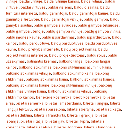
vilniuje
,
baldai vilniuje
,
baldai vilniuje kainos
,
baldai vilnius
,
baldai
virtuvei
,
baldai virtuves
,
baldai visiems
,
baldu dizainas
,
baldu
furnitura internetu
,
baldų gamintojai
,
baldu gamintojai kaune
,
baldu
gamintojai lietuvoje
,
baldu gamintojai vilniuje
,
baldų gamyba
,
baldu
gamyba siauliai
,
baldu gamyba siauliuose
,
baldu gamyba telsiuose
,
baldu gamyba utenoje
,
baldų gamyba vilniuje
,
baldų gamyba vilnius
,
baldu imones kaune
,
baldu ispardavimas
,
baldu isparduotuve
,
baldu
kainos
,
baldų parduotuvė
,
baldų parduotuvės
,
baldu parduotuves
kaune
,
baldu prekyba internetu
,
baldų projektavimas
,
baldu
projektavimas internete
,
baldu projektuotojas
,
baldu rojus
,
baldu
uzsakymas
,
balinantis kremas
,
balkono langai
,
balkono langai
kainos
,
balkono stiklinimas
,
balkono stiklinimas aliuminiu kaina
,
balkono stiklinimas vilniuje
,
balkono stiklinimo kaina
,
balkonų
stiklinimas
,
balkonų stiklinimas kaina
,
balkonu stiklinimas kainos
,
balkonų stiklinimas kaune
,
balkonų stiklinimas vilniuje
,
balkonų
stiklinimas vilniuje kaina
,
balkonu stiklinimas vilnius
,
balkonų
stiklinimo kainos
,
benexere kosmetika
,
beoti kosmetika
,
bilietai i
airija
,
bilietai i amerika
,
bilietai i amsterdama
,
bilietai i anglija
,
bilietai
i anglija lektuvu
,
bilietai i barselona
,
bilietai i berlyna
,
bilietai i cikaga
,
bilietai i dublina
,
bilietai i frankfurta
,
bilietai i graikija
,
bilietai i
ispanija
,
bilietai i italija
,
bilietai į jav
,
bilietai i kipra
,
bilietai i
kopenhaga
,
bilietai i lietuva
,
bilietai į londoną
,
bilietai i londona is