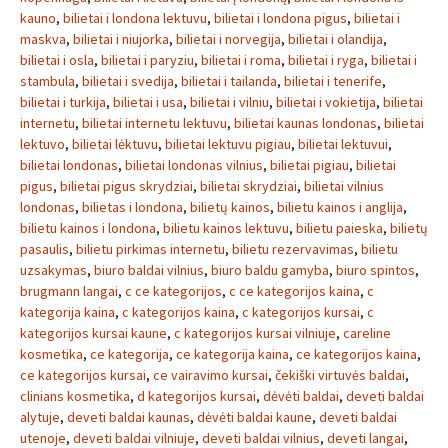
kauno
,
bilietai i londona lektuvu
,
bilietai i londona pigus
,
bilietai i
maskva
,
bilietai i niujorka
,
bilietai i norvegija
,
bilietai i olandija
,
bilietai i osla
,
bilietai i paryziu
,
bilietai i roma
,
bilietai i ryga
,
bilietai i
stambula
,
bilietai i svedija
,
bilietai i tailanda
,
bilietai i tenerife
,
bilietai i turkija
,
bilietai i usa
,
bilietai i vilniu
,
bilietai i vokietija
,
bilietai
internetu
,
bilietai internetu lektuvu
,
bilietai kaunas londonas
,
bilietai
lektuvo
,
bilietai lėktuvu
,
bilietai lektuvu pigiau
,
bilietai lektuvui
,
bilietai londonas
,
bilietai londonas vilnius
,
bilietai pigiau
,
bilietai
pigus
,
bilietai pigus skrydziai
,
bilietai skrydziai
,
bilietai vilnius
londonas
,
bilietas i londona
,
bilietų kainos
,
bilietu kainos i anglija
,
bilietu kainos i londona
,
bilietu kainos lektuvu
,
bilietu paieska
,
bilietų
pasaulis
,
bilietu pirkimas internetu
,
bilietu rezervavimas
,
bilietu
uzsakymas
,
biuro baldai vilnius
,
biuro baldu gamyba
,
biuro spintos
,
brugmann langai
,
c ce kategorijos
,
c ce kategorijos kaina
,
c
kategorija kaina
,
c kategorijos kaina
,
c kategorijos kursai
,
c
kategorijos kursai kaune
,
c kategorijos kursai vilniuje
,
careline
kosmetika
,
ce kategorija
,
ce kategorija kaina
,
ce kategorijos kaina
,
ce kategorijos kursai
,
ce vairavimo kursai
,
čekiški virtuvės baldai
,
clinians kosmetika
,
d kategorijos kursai
,
dėvėti baldai
,
deveti baldai
alytuje
,
deveti baldai kaunas
,
dėvėti baldai kaune
,
deveti baldai
utenoje
,
deveti baldai vilniuje
,
deveti baldai vilnius
,
deveti langai
,