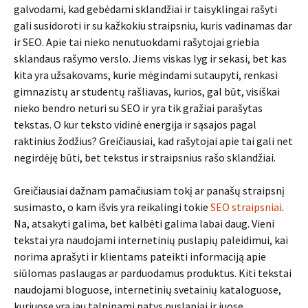
galvodami, kad gebėdami sklandžiai ir taisyklingai rašyti
gali susidoroti ir su kažkokiu straipsniu, kuris vadinamas dar
ir SEO. Apie tai nieko nenutuokdami rašytojai griebia
sklandaus rašymo verslo. Jiems viskas lyg ir sekasi, bet kas
kita yra užsakovams, kurie mėgindami sutaupyti, renkasi
gimnazistų ar studentų rašliavas, kurios, gal būt, visiškai
nieko bendro neturi su SEO ir yra tik gražiai parašytas
tekstas. O kur teksto vidinė energija ir sąsajos pagal
raktinius žodžius? Greičiausiai, kad rašytojai apie tai gali net
negirdėję būti, bet tekstus ir straipsnius rašo sklandžiai.
Greičiausiai dažnam pamačiusiam tokį ar panašų straipsnį
susimasto, o kam išvis yra reikalingi tokie
SEO straipsniai
.
Na, atsakyti galima, bet kalbėti galima labai daug. Vieni
tekstai yra naudojami internetinių puslapių paleidimui, kai
norima aprašyti ir klientams pateikti informaciją apie
siūlomas paslaugas ar parduodamus produktus. Kiti tekstai
naudojami bloguose, internetinių svetainių kataloguose,
kuriuose yra jau talpinami patys puslapiai ir juose