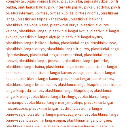
komplektai
,
pigus vonios baldai
,
pigusbilietai
,
pigusskrydziai
,
pinti
baldai
,
pinti lauko baldai
,
pirk internetu pigiau
,
pirksiu sodyba
,
pirkti
bilietus internetu
,
pirties
,
pirties kubilas
,
pirties nuoma
,
plastikinei
langai
,
plastikines talpos kanalizacijai
,
plastikiniai balkonai
,
plastikiniai balkonai kaina
,
plastikiniai durys
,
plastikiniai durys
kainos
,
plastikiniai langai
,
plastikiniai langai akcija
,
plastikiniai langai
akcijos
,
plastikiniai langai alytuje
,
plastikiniai langai alytus
,
plastikiniai langai balkonui kaina
,
plastikiniai langai druskininkuose
,
plastikiniai langai durys
,
plastikiniai langai ir durys
,
plastikiniai langai
išpardavimas
,
plastikiniai langai issimoketinai
,
plastikiniai langai
jonava
,
plastikiniai langai jonavoje
,
plastikiniai langai jurbarke
,
plastikiniai langai kaina
,
plastikiniai langai kainos
,
plastikiniai langai
kainos kaunas
,
plastikiniai langai kainos vilniuje
,
plastikiniai langai
kaunas
,
plastikiniai langai kaune
,
plastikiniai langai kaune kainos
,
plastikiniai langai kedainiuose
,
plastikiniai langai klaipėda
,
plastikiniai
langai klaipeda kainos
,
plastikiniai langai klaipėdoje
,
plastikiniai
langai kretinga
,
plastikiniai langai kretingoje
,
plastikiniai langai
marijampole
,
plastikiniai langai marijampoleje
,
plastikiniai langai
mazeikiuose
,
plastikiniai langai naudoti
,
plastikiniai langai
panevezyje
,
plastikiniai langai panevezyje kainos
,
plastikiniai langai
panevezys
,
plastikiniai langai pigiai
,
plastikiniai langai plungeje
,
plastikiniai langai šiauliai
,
plastikiniai langai šiauliuose
,
plastikiniai