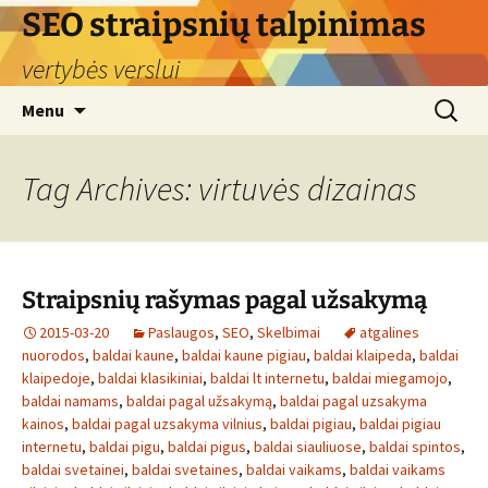
Skip
SEO straipsnių talpinimas
to
vertybės verslui
content
Search
Menu
for:
Tag Archives: virtuvės dizainas
Straipsnių rašymas pagal užsakymą
2015-03-20
Paslaugos
,
SEO
,
Skelbimai
atgalines
nuorodos
,
baldai kaune
,
baldai kaune pigiau
,
baldai klaipeda
,
baldai
klaipedoje
,
baldai klasikiniai
,
baldai lt internetu
,
baldai miegamojo
,
baldai namams
,
baldai pagal užsakymą
,
baldai pagal uzsakyma
kainos
,
baldai pagal uzsakyma vilnius
,
baldai pigiau
,
baldai pigiau
internetu
,
baldai pigu
,
baldai pigus
,
baldai siauliuose
,
baldai spintos
,
baldai svetainei
,
baldai svetaines
,
baldai vaikams
,
baldai vaikams