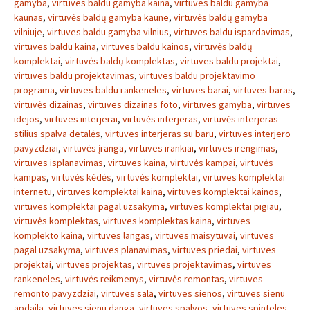
gamyba
,
virtuves baldu gamyba kaina
,
virtuves baldu gamyba
kaunas
,
virtuvės baldų gamyba kaune
,
virtuvės baldų gamyba
vilniuje
,
virtuves baldu gamyba vilnius
,
virtuves baldu ispardavimas
,
virtuves baldu kaina
,
virtuves baldu kainos
,
virtuvės baldų
komplektai
,
virtuvės baldų komplektas
,
virtuves baldu projektai
,
virtuves baldu projektavimas
,
virtuves baldu projektavimo
programa
,
virtuves baldu rankeneles
,
virtuves barai
,
virtuves baras
,
virtuvės dizainas
,
virtuves dizainas foto
,
virtuves gamyba
,
virtuves
idejos
,
virtuves interjerai
,
virtuvės interjeras
,
virtuvės interjeras
stilius spalva detalės
,
virtuves interjeras su baru
,
virtuves interjero
pavyzdziai
,
virtuvės įranga
,
virtuves irankiai
,
virtuves irengimas
,
virtuves isplanavimas
,
virtuves kaina
,
virtuvės kampai
,
virtuvės
kampas
,
virtuvės kėdės
,
virtuvės komplektai
,
virtuves komplektai
internetu
,
virtuves komplektai kaina
,
virtuves komplektai kainos
,
virtuves komplektai pagal uzsakyma
,
virtuves komplektai pigiau
,
virtuvės komplektas
,
virtuves komplektas kaina
,
virtuves
komplekto kaina
,
virtuves langas
,
virtuves maisytuvai
,
virtuves
pagal uzsakyma
,
virtuves planavimas
,
virtuves priedai
,
virtuves
projektai
,
virtuves projektas
,
virtuves projektavimas
,
virtuves
rankeneles
,
virtuvės reikmenys
,
virtuvės remontas
,
virtuves
remonto pavyzdziai
,
virtuves sala
,
virtuves sienos
,
virtuves sienu
apdaila
,
virtuves sienu danga
,
virtuves spalvos
,
virtuves spinteles
,