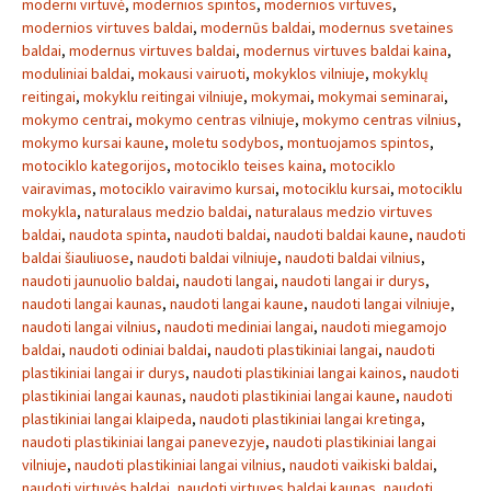
moderni virtuvė
,
modernios spintos
,
modernios virtuves
,
modernios virtuves baldai
,
modernūs baldai
,
modernus svetaines
baldai
,
modernus virtuves baldai
,
modernus virtuves baldai kaina
,
moduliniai baldai
,
mokausi vairuoti
,
mokyklos vilniuje
,
mokyklų
reitingai
,
mokyklu reitingai vilniuje
,
mokymai
,
mokymai seminarai
,
mokymo centrai
,
mokymo centras vilniuje
,
mokymo centras vilnius
,
mokymo kursai kaune
,
moletu sodybos
,
montuojamos spintos
,
motociklo kategorijos
,
motociklo teises kaina
,
motociklo
vairavimas
,
motociklo vairavimo kursai
,
motociklu kursai
,
motociklu
mokykla
,
naturalaus medzio baldai
,
naturalaus medzio virtuves
baldai
,
naudota spinta
,
naudoti baldai
,
naudoti baldai kaune
,
naudoti
baldai šiauliuose
,
naudoti baldai vilniuje
,
naudoti baldai vilnius
,
naudoti jaunuolio baldai
,
naudoti langai
,
naudoti langai ir durys
,
naudoti langai kaunas
,
naudoti langai kaune
,
naudoti langai vilniuje
,
naudoti langai vilnius
,
naudoti mediniai langai
,
naudoti miegamojo
baldai
,
naudoti odiniai baldai
,
naudoti plastikiniai langai
,
naudoti
plastikiniai langai ir durys
,
naudoti plastikiniai langai kainos
,
naudoti
plastikiniai langai kaunas
,
naudoti plastikiniai langai kaune
,
naudoti
plastikiniai langai klaipeda
,
naudoti plastikiniai langai kretinga
,
naudoti plastikiniai langai panevezyje
,
naudoti plastikiniai langai
vilniuje
,
naudoti plastikiniai langai vilnius
,
naudoti vaikiski baldai
,
naudoti virtuvės baldai
,
naudoti virtuves baldai kaunas
,
naudoti