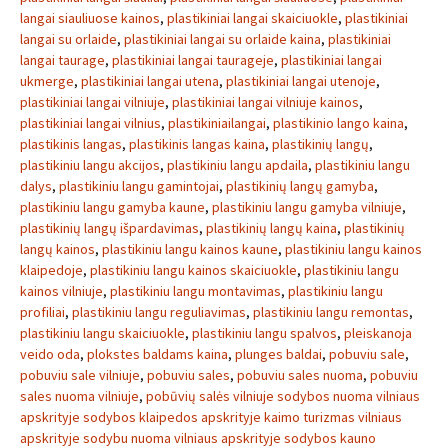
langai siauliuose kainos
,
plastikiniai langai skaiciuokle
,
plastikiniai
langai su orlaide
,
plastikiniai langai su orlaide kaina
,
plastikiniai
langai taurage
,
plastikiniai langai taurageje
,
plastikiniai langai
ukmerge
,
plastikiniai langai utena
,
plastikiniai langai utenoje
,
plastikiniai langai vilniuje
,
plastikiniai langai vilniuje kainos
,
plastikiniai langai vilnius
,
plastikiniailangai
,
plastikinio lango kaina
,
plastikinis langas
,
plastikinis langas kaina
,
plastikinių langų
,
plastikiniu langu akcijos
,
plastikiniu langu apdaila
,
plastikiniu langu
dalys
,
plastikiniu langu gamintojai
,
plastikinių langų gamyba
,
plastikiniu langu gamyba kaune
,
plastikiniu langu gamyba vilniuje
,
plastikinių langų išpardavimas
,
plastikinių langų kaina
,
plastikinių
langų kainos
,
plastikiniu langu kainos kaune
,
plastikiniu langu kainos
klaipedoje
,
plastikiniu langu kainos skaiciuokle
,
plastikiniu langu
kainos vilniuje
,
plastikiniu langu montavimas
,
plastikiniu langu
profiliai
,
plastikiniu langu reguliavimas
,
plastikiniu langu remontas
,
plastikiniu langu skaiciuokle
,
plastikiniu langu spalvos
,
pleiskanoja
veido oda
,
plokstes baldams kaina
,
plunges baldai
,
pobuviu sale
,
pobuviu sale vilniuje
,
pobuviu sales
,
pobuviu sales nuoma
,
pobuviu
sales nuoma vilniuje
,
pobūvių salės vilniuje sodybos nuoma vilniaus
apskrityje sodybos klaipedos apskrityje kaimo turizmas vilniaus
apskrityje sodybu nuoma vilniaus apskrityje sodybos kauno