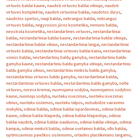
virtuvės baldai kaune
,
naudoti virtuves baldai vilniuje
,
naudoti
virtuves komplektai
,
naudoti virtuviniai baldai
,
naudotos durys
,
naudotos spintos
,
nauji baldai
,
nebrangus baldai
,
nebrangus
virtuves baldai
,
negyvosios jūros kosmetika
,
nemuno baldai
,
neostrata kosmetika
,
nestandartines virtuves
,
nestandartiniai
baldai
,
nestandartiniai baldai kaune
,
nestandartiniai baldai vilniuje
,
nestandartiniai baldai vilnius
,
nestandartiniai langai
,
nestandartiniai
virtuvės baldai
,
nestandartiniai virtuves baldai kaina
,
nestandartiniai
vonios baldai
,
nestandartinių baldų gamyba
,
nestandartiniu baldu
gamyba kaune
,
nestandartiniu baldu gamyba vilniuje
,
nestandartiniu
baldu gamyba vilnius
,
nestandartiniu minkstu baldu gamyba
,
nestandartiniu virtuves baldu gamyba
,
nestardantiniai baldai
,
nestardantiniai virtuves baldai
,
nestardantiniu baldu gamyba
,
nolte
virtuves
,
noreva kremai
,
nuomojama sodyba
,
nuomojamos sodybos
kaune
,
nuomoju sodyba
,
nuoteku isvezimas
,
nuoteku isvezimas
vilnius
,
nuoteku sistemos
,
nuoteku talpos
,
nutsubidze vairavimo
mokykla
,
odiniai baldai
,
odiniai baldai ispardavimas
,
odiniai baldai
kaune
,
odiniai baldai klaipeda
,
odiniai baldai klaipedoje
,
odiniai
baldai naudoti
,
odiniai baldai siauliuose
,
odiniai baldai vilniuje
,
odiniai
kampai
,
odiniai minksti baldai
,
odiniai svetaines baldai
,
ollo baldai
,
optimizavimas paieškos sistemoms
,
orlaides plastikiniams langams
,