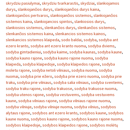
skrydziu pasiulymai
,
skrydziu tvarkarastis
,
skydziai
,
slankiojamos
durys
,
slankiojančios durys
,
slankiojančios durys kaina
,
slankiojančios pertvaros
,
slankiojančios sistemos
,
slankiojančios
sistemos kaina
,
slankiojancios spintos
,
slankiosios durys
,
slankiosios sistemos
,
slenkančios durys
,
slenkančios sistemos
,
slenkančios sistemos kaina
,
slenkancios sistemos kainos
,
slenkancios sistemos klaipeda
,
sodo baldai
,
sodyba
,
sodyba ant
ezero kranto
,
sodyba ant ezero kranto nuoma
,
sodyba dviems
,
sodyba gimtadieniui
,
sodyba kaime
,
sodyba kaunas
,
sodyba kaune
,
sodyba kauno rajone
,
sodyba kauno rajone nuoma
,
sodyba
klaipeda
,
sodyba klaipedoje
,
sodyba klaipedos rajone
,
sodyba
moletu rajone
,
sodyba netoli vilniaus
,
sodyba nuoma
,
sodyba
nuomai
,
sodyba prie ežero
,
sodyba prie ezero nuoma
,
sodyba prie
traku
,
sodyba prie vilniaus
,
sodyba salia vilniaus
,
sodyba sventems
,
sodyba traku rajone
,
sodyba trakuose
,
sodyba trakuose nuoma
,
sodyba utenos rajone
,
sodyba vestuvems
,
sodyba vestuvems
kaune
,
sodyba vilniaus rajone
,
sodyba vilniaus rajone nuoma
,
sodyba vilniuje
,
sodyba vilniuje nuoma
,
sodyba vilnius
,
sodybos
alytaus rajone
,
sodybos ant ezero kranto
,
sodybos kaune
,
sodybos
kaune nuoma
,
sodybos kauno rajone
,
sodybos kauno rajone nuoma
,
sodybos klaipedoje
,
sodybos klaipedos rajone
,
sodybos molėtų