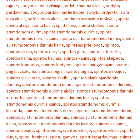
rajone
,
sodybu nuoma vilniuje
,
sodybu nuoma vilnius
,
sodybų
pardavimas
,
sodybu pardavimas lietuvoje
,
sodybu projektai
,
sofa
lova akcija
,
sofos lovos akcija
,
sostines vairavimo mokykla
,
spinta
,
spinta akcija
,
spinta kaina
,
spinta lova
,
spinta skelbiu
,
spinta
stumdomom durim
,
spinta stumdomomis durimis
,
spinta
stumdomomis durimis kaina
,
spinta su stumdomomis durimis
,
spinta
su stumdomomis durimis kaina
,
spintelės prie lovos
,
spintos
,
spintos akcija
,
spintos durys
,
spintos guru
,
spintos internetu
,
spintos kaina
,
spintos kaunas
,
spintos kaune
,
spintos klaipeda
,
spintos komodos
,
spintos lentynos
,
spintos miegamajam
,
spintos
pagal uzsakyma
,
spintos pigiai
,
spintos pigiau
,
spintos sekcijos
,
spintos siauliuose
,
spintos skelbiu
,
spintos slankiojančiomis
durimis
,
spintos stumdomom durim
,
spintos stumdomomis durimis
,
spintos stumdomomis durimis akcija
,
spintos stumdomomis durimis
internetu
,
spintos stumdomomis durimis kaina
,
spintos
stumdomomis durimis kainos
,
spintos stumdomomis durimis
klaipeda
,
spintos stumdomos durys
,
spintos su stumdomom durim
,
spintos su stumdomomis durimis
,
spintos su stumdomomis durimis
kaina
,
spintos su stumdomomis durimis kainos
,
spintos vaikams
,
spintos vesida
,
spintos vidus
,
spintos vilniuje
,
spintos vilnius
,
spintu
durys
,
spintu furnitura
,
spintų gamyba
,
spintu ispardavimas
,
spintu