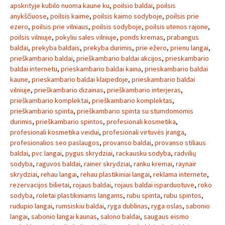
apskrityje kubilo nuoma kaune ku
,
poilsio baldai
,
poilsis
anykščiuose
,
poilsis kaime
,
poilsis kaimo sodyboje
,
poilsis prie
ezero
,
poilsis prie vilniaus
,
poilsis sodyboje
,
poilsis utenos rajone
,
poilsis vilniuje
,
pokyliu sales vilniuje
,
ponds kremas
,
prabangus
baldai
,
prekyba baldais
,
prekyba durimis
,
prie ežero
,
prienu langai
,
prieškambario baldai
,
prieškambario baldai akcijos
,
prieskambario
baldai internetu
,
prieskambario baldai kaina
,
prieskambario baldai
kaune
,
prieskambario baldai klaipedoje
,
prieskambario baldai
vilniuje
,
prieškambario dizainas
,
prieškambario interjeras
,
prieškambario komplektai
,
prieškambario komplektas
,
prieškambario spinta
,
prieškambario spinta su stumdomomis
durimis
,
prieškambario spintos
,
profesionali kosmetika
,
profesionali kosmetika veidui
,
profesionali virtuvės įranga
,
profesionalios seo paslaugos
,
provanso baldai
,
provanso stiliaus
baldai
,
pvc langai
,
pygus skrydziai
,
rackausku sodyba
,
radvilių
sodyba
,
raguvos baldai
,
rainer skrydziai
,
ranku kremai
,
raynair
skrydziai
,
rehau langai
,
rehau plastikiniai langai
,
reklama internete
,
rezervacijos bilietai
,
rojaus baldai
,
rojaus baldai isparduotuve
,
roko
sodyba
,
roletai plastikiniams langams
,
rubu spinta
,
rubu spintos
,
rudupio langai
,
rumsiskiu baldai
,
ryga dublinas
,
ryga oslas
,
sabonio
langai
,
sabonio langai kaunas
,
salono baldai
,
saugaus eismo