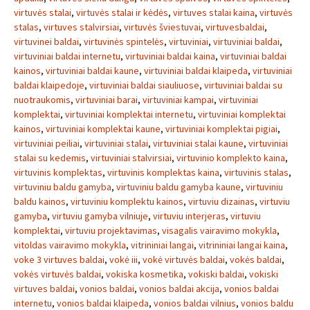
virtuvės stalai
,
virtuvės stalai ir kėdės
,
virtuves stalai kaina
,
virtuvės
stalas
,
virtuves stalvirsiai
,
virtuvės šviestuvai
,
virtuvesbaldai
,
virtuvinei baldai
,
virtuvinės spintelės
,
virtuviniai
,
virtuviniai baldai
,
virtuviniai baldai internetu
,
virtuviniai baldai kaina
,
virtuviniai baldai
kainos
,
virtuviniai baldai kaune
,
virtuviniai baldai klaipeda
,
virtuviniai
baldai klaipedoje
,
virtuviniai baldai siauliuose
,
virtuviniai baldai su
nuotraukomis
,
virtuviniai barai
,
virtuviniai kampai
,
virtuviniai
komplektai
,
virtuviniai komplektai internetu
,
virtuviniai komplektai
kainos
,
virtuviniai komplektai kaune
,
virtuviniai komplektai pigiai
,
virtuviniai peiliai
,
virtuviniai stalai
,
virtuviniai stalai kaune
,
virtuviniai
stalai su kedemis
,
virtuviniai stalvirsiai
,
virtuvinio komplekto kaina
,
virtuvinis komplektas
,
virtuvinis komplektas kaina
,
virtuvinis stalas
,
virtuviniu baldu gamyba
,
virtuviniu baldu gamyba kaune
,
virtuviniu
baldu kainos
,
virtuviniu komplektu kainos
,
virtuviu dizainas
,
virtuviu
gamyba
,
virtuviu gamyba vilniuje
,
virtuviu interjeras
,
virtuviu
komplektai
,
virtuviu projektavimas
,
visagalis vairavimo mokykla
,
vitoldas vairavimo mokykla
,
vitrininiai langai
,
vitrininiai langai kaina
,
voke 3 virtuves baldai
,
vokė iii
,
vokė virtuvės baldai
,
vokės baldai
,
vokės virtuvės baldai
,
vokiska kosmetika
,
vokiski baldai
,
vokiski
virtuves baldai
,
vonios baldai
,
vonios baldai akcija
,
vonios baldai
internetu
,
vonios baldai klaipeda
,
vonios baldai vilnius
,
vonios baldu