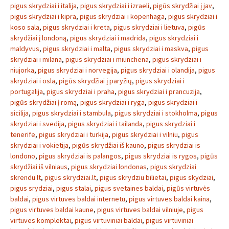
pigus skrydziai i italija
,
pigus skrydziai i izraeli
,
pigūs skrydžiai į jav
,
pigus skrydziai i kipra
,
pigus skrydziai i kopenhaga
,
pigus skrydziai i
koso sala
,
pigus skrydziai i kreta
,
pigus skrydziai i lietuva
,
pigūs
skrydžiai į londoną
,
pigus skrydziai i madrida
,
pigus skrydziai i
maldyvus
,
pigus skrydziai i malta
,
pigus skrydziai i maskva
,
pigus
skrydziai i milana
,
pigus skrydziai i miunchena
,
pigus skrydziai i
niujorka
,
pigus skrydziai i norvegija
,
pigus skrydziai i olandija
,
pigus
skrydziai i osla
,
pigūs skrydžiai į paryžių
,
pigus skrydziai i
portugalija
,
pigus skrydziai i praha
,
pigus skrydziai i prancuzija
,
pigūs skrydžiai į romą
,
pigus skrydziai i ryga
,
pigus skrydziai i
sicilija
,
pigus skrydziai i stambula
,
pigus skrydziai i stokholma
,
pigus
skrydziai i svedija
,
pigus skrydziai i tailanda
,
pigus skrydziai i
tenerife
,
pigus skrydziai i turkija
,
pigus skrydziai i vilniu
,
pigus
skrydziai i vokietija
,
pigūs skrydžiai iš kauno
,
pigus skrydziai is
londono
,
pigus skrydziai is palangos
,
pigus skrydziai is rygos
,
pigūs
skrydžiai iš vilniaus
,
pigus skrydziai londonas
,
pigus skrydziai
skrendu lt
,
pigus skrydziai.lt
,
pigus skrydziu bilietai
,
pigus skydziai
,
pigus srydziai
,
pigus stalai
,
pigus svetaines baldai
,
pigūs virtuvės
baldai
,
pigus virtuves baldai internetu
,
pigus virtuves baldai kaina
,
pigus virtuves baldai kaune
,
pigus virtuves baldai vilniuje
,
pigus
virtuves komplektai
,
pigus virtuviniai baldai
,
pigus virtuviniai