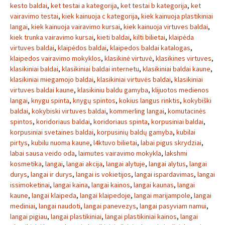
kesto baldai
,
ket testai a kategorija
,
ket testai b kategorija
,
ket
vairavimo testai
,
kiek kainuoja c kategorija
,
kiek kainuoja plastikiniai
langai
,
kiek kainuoja vairavimo kursai
,
kiek kainuoja virtuves baldai
,
kiek trunka vairavimo kursai
,
kieti baldai
,
kilti bilietai
,
klaipėda
virtuves baldai
,
klaipėdos baldai
,
klaipedos baldai katalogas
,
klaipedos vairavimo mokyklos
,
klasikinė virtuvė
,
klasikines virtuves
,
klasikiniai baldai
,
klasikiniai baldai internetu
,
klasikiniai baldai kaune
,
klasikiniai miegamojo baldai
,
klasikiniai virtuvės baldai
,
klasikiniai
virtuves baldai kaune
,
klasikiniu baldu gamyba
,
klijuotos medienos
langai
,
knygu spinta
,
knygų spintos
,
kokius langus rinktis
,
kokybiški
baldai
,
kokybiski virtuves baldai
,
kommerling langai
,
komutacinės
spintos
,
koridoriaus baldai
,
koridoriaus spinta
,
korpusiniai baldai
,
korpusiniai svetaines baldai
,
korpusinių baldų gamyba
,
kubilai
pirtys
,
kubilu nuoma kaune
,
l4ktuvo bilietai
,
labai pigus skrydziai
,
labai sausa veido oda
,
laimutes vairavimo mokykla
,
lakshmi
kosmetika
,
langai
,
langai akcija
,
langai alytuje
,
langai alytus
,
langai
durys
,
langai ir durys
,
langai is vokietijos
,
langai ispardavimas
,
langai
issimoketinai
,
langai kaina
,
langai kainos
,
langai kaunas
,
langai
kaune
,
langai klaipeda
,
langai klaipedoje
,
langai marijampole
,
langai
mediniai
,
langai naudoti
,
langai panevezys
,
langai pasyviam namui
,
langai pigiau
,
langai plastikiniai
,
langai plastikiniai kainos
,
langai