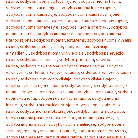
rajone
,
sodybos nuoma alytaus rajone
,
sodybos nuoma kaune
,
sodybos nuoma kaune pigiai
,
sodybos nuoma kauno rajone
,
sodybos nuoma klaipedoje
,
sodybos nuoma klaipedos rajone
,
sodybos nuoma moletu rajone
,
sodybos nuoma panevezio rajone
,
sodybos nuoma panevezyje
,
sodybos nuoma prie traku
,
sodybos
nuoma traku raj
,
sodybos nuoma traku rajone
,
sodybos nuoma
utenos rajone
,
sodybos nuoma vestuvems
,
sodybos nuoma vilniaus
rajone
,
sodybos nuoma vilniuje
,
sodybos nuoma vilniuje
gimtadieniui
,
sodybos nuoma vilniuje pigiai
,
sodybos panevezio
rajone
,
sodybos prie ezero
,
sodybos prie traku
,
sodybos siauliu
rajone
,
sodybos traku rajone
,
sodybos utenos rajone
,
sodybos
vestuvems
,
sodybos vestuvems kaune
,
sodybos vestuvems kauno
rajone
,
sodybos vestuvems vilniuje
,
sodybos vilniaus rajone
,
sodybos vilniaus rajone nuoma
,
sodybos vilniuje
,
sodybos vilniuje
nuoma
,
sodybu nuoma alytaus rajone
,
sodybu nuoma kaune
,
sodybu
nuoma kauno raj
,
sodybu nuoma kauno rajone
,
sodybu nuoma
klaipeda
,
sodybu nuoma klaipedoje
,
sodybu nuoma klaipedos
rajone
,
sodybu nuoma moletu rajone
,
sodybu nuoma moletuose
,
sodybu nuoma panevezio rajone
,
sodybu nuoma panevezyje
,
sodybu nuoma siauliai
,
sodybu nuoma siauliuose
,
sodybu nuoma
traku rajone
,
sodybu nuoma trakuose
,
sodybu nuoma vestuvems
,
sodybu nuoma vestuvems vilniaus rajone
,
sodybu nuoma vilniaus