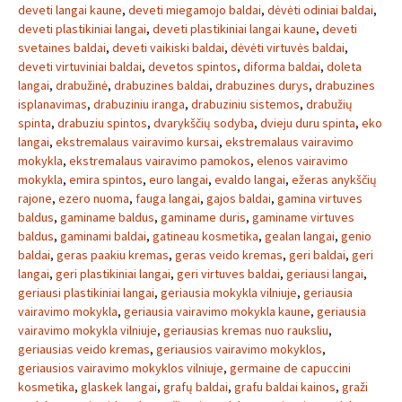
deveti langai kaune
,
deveti miegamojo baldai
,
dėvėti odiniai baldai
,
deveti plastikiniai langai
,
deveti plastikiniai langai kaune
,
deveti
svetaines baldai
,
deveti vaikiski baldai
,
dėvėti virtuvės baldai
,
deveti virtuviniai baldai
,
devetos spintos
,
diforma baldai
,
doleta
langai
,
drabužinė
,
drabuzines baldai
,
drabuzines durys
,
drabuzines
isplanavimas
,
drabuziniu iranga
,
drabuziniu sistemos
,
drabužių
spinta
,
drabuziu spintos
,
dvarykščių sodyba
,
dvieju duru spinta
,
eko
langai
,
ekstremalaus vairavimo kursai
,
ekstremalaus vairavimo
mokykla
,
ekstremalaus vairavimo pamokos
,
elenos vairavimo
mokykla
,
emira spintos
,
euro langai
,
evaldo langai
,
ežeras anykščių
rajone
,
ezero nuoma
,
fauga langai
,
gajos baldai
,
gamina virtuves
baldus
,
gaminame baldus
,
gaminame duris
,
gaminame virtuves
baldus
,
gaminami baldai
,
gatineau kosmetika
,
gealan langai
,
genio
baldai
,
geras paakiu kremas
,
geras veido kremas
,
geri baldai
,
geri
langai
,
geri plastikiniai langai
,
geri virtuves baldai
,
geriausi langai
,
geriausi plastikiniai langai
,
geriausia mokykla vilniuje
,
geriausia
vairavimo mokykla
,
geriausia vairavimo mokykla kaune
,
geriausia
vairavimo mokykla vilniuje
,
geriausias kremas nuo rauksliu
,
geriausias veido kremas
,
geriausios vairavimo mokyklos
,
geriausios vairavimo mokyklos vilniuje
,
germaine de capuccini
kosmetika
,
glaskek langai
,
grafų baldai
,
grafu baldai kainos
,
graži