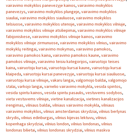
vairavimo mokyklos panevezyje kainos
,
vairavimo mokyklos
panevezys
,
vairavimo mokyklos plungeje
,
vairavimo mokyklos
siauliai
,
vairavimo mokyklos siauliuose
,
vairavimo mokyklos
telsiuose
,
vairavimo mokyklos utenoje
,
vairavimo mokyklos vilniuje
,
vairavimo mokyklos vilniuje atsiliepimai
,
vairavimo mokyklos vilniuje
fabijoniskese
,
vairavimo mokyklos vilniuje kainos
,
vairavimo
mokyklos vilniuje zirmunuose
,
vairavimo mokyklos vilnius
,
vairavimo
mokyklų reitingai
,
vairavimo mokymas
,
vairavimo pamokos
,
vairavimo pamokos kaina
,
vairavimo pamokos kaune
,
vairavimo
pamokos vilniuje
,
vairavimo teisiu kategorijos
,
vairuotojo teises
kaina
,
vairuotoju kursai
,
vairuotoju kursai kaune
,
vairuotoju kursai
klaipeda
,
vairuotoju kursai panevezyje
,
vairuotoju kursai siauliuose
,
vairuotoju kursai vilniuje
,
vakaru langai
,
valgomojo baldai
,
valgomojo
stalai
,
varkojo langai
,
varnelio vairavimo mokykla
,
vesida spintos
,
vesida spintu kainos
,
vesida spintu pasaulis
,
vestuvems sodybos
,
vieta vestuvems vilniuje
,
vietine kanalizacija
,
vietines kanalizacijos
irengimas
,
vilniaus baldai
,
vilniaus vairavimo mokykla
,
vilniaus
vairavimo mokyklos
,
vilnius amsterdamas skrydziai
,
vilnius berlynas
skrydis
,
vilnius edinburgas
,
vilnius kijevas lektuvu
,
vilnius
kopenhaga skrydziai
,
vilnius london
,
vilnius londonas
,
vilnius
londonas bilietai
,
vilnius londonas skrydziai
,
vilnius maskva