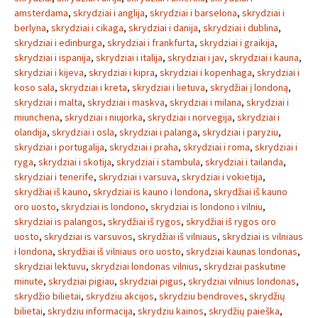
amsterdama
,
skrydziai i anglija
,
skrydziai i barselona
,
skrydziai i
berlyna
,
skrydziai i cikaga
,
skrydziai i danija
,
skrydziai i dublina
,
skrydziai i edinburga
,
skrydziai i frankfurta
,
skrydziai i graikija
,
skrydziai i ispanija
,
skrydziai i italija
,
skrydziai i jav
,
skrydziai i kauna
,
skrydziai i kijeva
,
skrydziai i kipra
,
skrydziai i kopenhaga
,
skrydziai i
koso sala
,
skrydziai i kreta
,
skrydziai i lietuva
,
skrydžiai į londoną
,
skrydziai i malta
,
skrydziai i maskva
,
skrydziai i milana
,
skrydziai i
miunchena
,
skrydziai i niujorka
,
skrydziai i norvegija
,
skrydziai i
olandija
,
skrydziai i osla
,
skrydziai i palanga
,
skrydziai i paryziu
,
skrydziai i portugalija
,
skrydziai i praha
,
skrydziai i roma
,
skrydziai i
ryga
,
skrydziai i skotija
,
skrydziai i stambula
,
skrydziai i tailanda
,
skrydziai i tenerife
,
skrydziai i varsuva
,
skrydziai i vokietija
,
skrydžiai iš kauno
,
skrydziai is kauno i londona
,
skrydžiai iš kauno
oro uosto
,
skrydziai is londono
,
skrydziai is londono i vilniu
,
skrydziai is palangos
,
skrydžiai iš rygos
,
skrydžiai iš rygos oro
uosto
,
skrydziai is varsuvos
,
skrydžiai iš vilniaus
,
skrydziai is vilniaus
i londona
,
skrydžiai iš vilniaus oro uosto
,
skrydziai kaunas londonas
,
skrydziai lektuvu
,
skrydziai londonas vilnius
,
skrydziai paskutine
minute
,
skrydziai pigiau
,
skrydziai pigus
,
skrydziai vilnius londonas
,
skrydžio bilietai
,
skrydziu akcijos
,
skrydziu bendroves
,
skrydžių
bilietai
,
skrydziu informacija
,
skrydziu kainos
,
skrydžių paieška
,