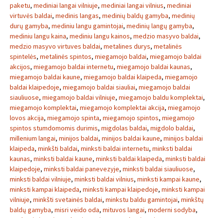
paketu
,
mediniai langai vilniuje
,
mediniai langai vilnius
,
mediniai
virtuvės baldai
,
medinis langas
,
medinių baldų gamyba
,
medinių
durų gamyba
,
mediniu langu gamintojai
,
medinių langų gamyba
,
mediniu langu kaina
,
mediniu langu kainos
,
medzio masyvo baldai
,
medzio masyvo virtuves baldai
,
metalines durys
,
metalinės
spintelės
,
metalinės spintos
,
miegamojo baldai
,
miegamojo baldai
akcijos
,
miegamojo baldai internetu
,
miegamojo baldai kaunas
,
miegamojo baldai kaune
,
miegamojo baldai klaipeda
,
miegamojo
baldai klaipedoje
,
miegamojo baldai siauliai
,
miegamojo baldai
siauliuose
,
miegamojo baldai vilniuje
,
miegamojo baldu komplektai
,
miegamojo komplektai
,
miegamojo komplektai akcija
,
miegamojo
lovos akcija
,
miegamojo spinta
,
miegamojo spintos
,
miegamojo
spintos stumdomomis durimis
,
migdolas baldai
,
migdolo baldai
,
millenium langai
,
minijos baldai
,
minijos baldai kaune
,
minijos baldai
klaipeda
,
minkšti baldai
,
minksti baldai internetu
,
minksti baldai
kaunas
,
minksti baldai kaune
,
minksti baldai klaipeda
,
minksti baldai
klaipedoje
,
minksti baldai panevezyje
,
minksti baldai siauliuose
,
minksti baldai vilniuje
,
minksti baldai vilnius
,
minksti kampai kaune
,
minksti kampai klaipeda
,
minksti kampai klaipedoje
,
minksti kampai
vilniuje
,
minkšti svetainės baldai
,
minkstu baldu gamintojai
,
minkštų
baldų gamyba
,
misri veido oda
,
mituvos langai
,
moderni sodyba
,