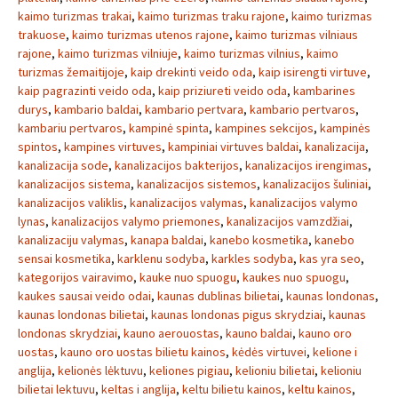
kaimo turizmas trakai
,
kaimo turizmas traku rajone
,
kaimo turizmas
trakuose
,
kaimo turizmas utenos rajone
,
kaimo turizmas vilniaus
rajone
,
kaimo turizmas vilniuje
,
kaimo turizmas vilnius
,
kaimo
turizmas žemaitijoje
,
kaip drekinti veido oda
,
kaip isirengti virtuve
,
kaip pagrazinti veido oda
,
kaip priziureti veido oda
,
kambarines
durys
,
kambario baldai
,
kambario pertvara
,
kambario pertvaros
,
kambariu pertvaros
,
kampinė spinta
,
kampines sekcijos
,
kampinės
spintos
,
kampines virtuves
,
kampiniai virtuves baldai
,
kanalizacija
,
kanalizacija sode
,
kanalizacijos bakterijos
,
kanalizacijos irengimas
,
kanalizacijos sistema
,
kanalizacijos sistemos
,
kanalizacijos šuliniai
,
kanalizacijos valiklis
,
kanalizacijos valymas
,
kanalizacijos valymo
lynas
,
kanalizacijos valymo priemones
,
kanalizacijos vamzdžiai
,
kanalizaciju valymas
,
kanapa baldai
,
kanebo kosmetika
,
kanebo
sensai kosmetika
,
karklenu sodyba
,
karkles sodyba
,
kas yra seo
,
kategorijos vairavimo
,
kauke nuo spuogu
,
kaukes nuo spuogu
,
kaukes sausai veido odai
,
kaunas dublinas bilietai
,
kaunas londonas
,
kaunas londonas bilietai
,
kaunas londonas pigus skrydziai
,
kaunas
londonas skrydziai
,
kauno aerouostas
,
kauno baldai
,
kauno oro
uostas
,
kauno oro uostas bilietu kainos
,
kėdės virtuvei
,
kelione i
anglija
,
kelionės lėktuvu
,
keliones pigiau
,
kelioniu bilietai
,
kelioniu
bilietai lektuvu
,
keltas i anglija
,
keltu bilietu kainos
,
keltu kainos
,