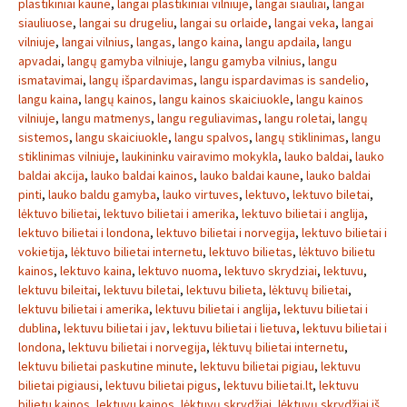
plastikiniai kaune
,
langai plastikiniai vilniuje
,
langai siauliai
,
langai
siauliuose
,
langai su drugeliu
,
langai su orlaide
,
langai veka
,
langai
vilniuje
,
langai vilnius
,
langas
,
lango kaina
,
langu apdaila
,
langu
apvadai
,
langų gamyba vilniuje
,
langu gamyba vilnius
,
langu
ismatavimai
,
langų išpardavimas
,
langu ispardavimas is sandelio
,
langu kaina
,
langų kainos
,
langu kainos skaiciuokle
,
langu kainos
vilniuje
,
langu matmenys
,
langu reguliavimas
,
langu roletai
,
langų
sistemos
,
langu skaiciuokle
,
langu spalvos
,
langų stiklinimas
,
langu
stiklinimas vilniuje
,
laukininku vairavimo mokykla
,
lauko baldai
,
lauko
baldai akcija
,
lauko baldai kainos
,
lauko baldai kaune
,
lauko baldai
pinti
,
lauko baldu gamyba
,
lauko virtuves
,
lektuvo
,
lektuvo biletai
,
lėktuvo bilietai
,
lektuvo bilietai i amerika
,
lektuvo bilietai i anglija
,
lektuvo bilietai i londona
,
lektuvo bilietai i norvegija
,
lektuvo bilietai i
vokietija
,
lėktuvo bilietai internetu
,
lektuvo bilietas
,
lėktuvo bilietu
kainos
,
lektuvo kaina
,
lektuvo nuoma
,
lektuvo skrydziai
,
lektuvu
,
lektuvu bileitai
,
lektuvu biletai
,
lektuvu bilieta
,
lėktuvų bilietai
,
lektuvu bilietai i amerika
,
lektuvu bilietai i anglija
,
lektuvu bilietai i
dublina
,
lektuvu bilietai i jav
,
lektuvu bilietai i lietuva
,
lektuvu bilietai i
londona
,
lektuvu bilietai i norvegija
,
lėktuvų bilietai internetu
,
lektuvu bilietai paskutine minute
,
lektuvu bilietai pigiau
,
lektuvu
bilietai pigiausi
,
lektuvu bilietai pigus
,
lektuvu bilietai.lt
,
lektuvu
bilietu kainos
,
lektuvu kainos
,
lėktuvų skrydžiai
,
lėktuvų skrydžiai iš