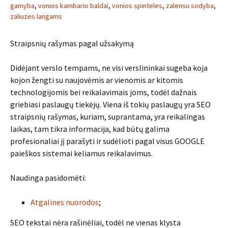
gamyba
,
vonios kambario baldai
,
vonios spinteles
,
zalensu sodyba
,
zaliuzes langams
Straipsnių rašymas pagal užsakymą
Didėjant verslo tempams, ne visi verslininkai sugeba koja
kojon žengti su naujovėmis ar vienomis ar kitomis
technologijomis bei reikalavimais joms, todėl dažnais
griebiasi paslaugų tiekėjų. Viena iš tokių paslaugų yra SEO
straipsnių rašymas, kuriam, suprantama, yra reikalingas
laikas, tam tikra informacija, kad būtų galima
profesionaliai jį parašyti ir sudėlioti pagal visus GOOGLE
paieškos sistemai keliamus reikalavimus.
Naudinga pasidomėti:
Atgalines nuorodos
;
SEO tekstai nėra rašinėliai, todėl ne vienas klysta