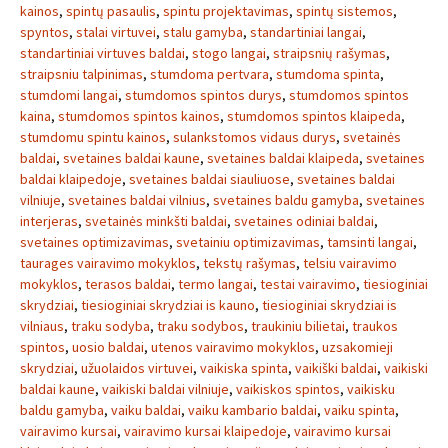
kainos
,
spintų pasaulis
,
spintu projektavimas
,
spintų sistemos
,
spyntos
,
stalai virtuvei
,
stalu gamyba
,
standartiniai langai
,
standartiniai virtuves baldai
,
stogo langai
,
straipsnių rašymas
,
straipsniu talpinimas
,
stumdoma pertvara
,
stumdoma spinta
,
stumdomi langai
,
stumdomos spintos durys
,
stumdomos spintos
kaina
,
stumdomos spintos kainos
,
stumdomos spintos klaipeda
,
stumdomu spintu kainos
,
sulankstomos vidaus durys
,
svetainės
baldai
,
svetaines baldai kaune
,
svetaines baldai klaipeda
,
svetaines
baldai klaipedoje
,
svetaines baldai siauliuose
,
svetaines baldai
vilniuje
,
svetaines baldai vilnius
,
svetaines baldu gamyba
,
svetaines
interjeras
,
svetainės minkšti baldai
,
svetaines odiniai baldai
,
svetaines optimizavimas
,
svetainiu optimizavimas
,
tamsinti langai
,
taurages vairavimo mokyklos
,
tekstų rašymas
,
telsiu vairavimo
mokyklos
,
terasos baldai
,
termo langai
,
testai vairavimo
,
tiesioginiai
skrydziai
,
tiesioginiai skrydziai is kauno
,
tiesioginiai skrydziai is
vilniaus
,
traku sodyba
,
traku sodybos
,
traukiniu bilietai
,
traukos
spintos
,
uosio baldai
,
utenos vairavimo mokyklos
,
uzsakomieji
skrydziai
,
užuolaidos virtuvei
,
vaikiska spinta
,
vaikiški baldai
,
vaikiski
baldai kaune
,
vaikiski baldai vilniuje
,
vaikiskos spintos
,
vaikisku
baldu gamyba
,
vaiku baldai
,
vaiku kambario baldai
,
vaiku spinta
,
vairavimo kursai
,
vairavimo kursai klaipedoje
,
vairavimo kursai