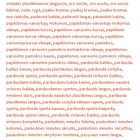
orlaides plastikiniuose languose
,
oro uoste
,
oro uosto
,
oro uosto
bilietai
,
oslas ryga
,
paakiu kremai
,
paakių kremas
,
paakiu kremas
nuo rauksliu
,
padeveti baldai
,
padeveti langai
,
panaudoti baldai
,
papildomas vairuotojų mokymas
,
papildomas vairuotoju mokymas
vilniuje
,
papildomi kursai
,
papildomi vairavimo kursai
,
papildomi
vairavimo kursai vilniuje
,
papildomi vairuotoju kursai
,
papildomi
vairuotoju kursai vilniuje
,
papildomos vairavimo pamokos
,
papildomos vairavimo pamokos instruktoriai vilniuje
,
papildomos
vairavimo pamokos kaune
,
papildomos vairavimo pamokos vilniuje
,
papildomos vairavimo pamokos vilnius
,
parduoda baldus
,
parduoda
baldus kaune
,
parduoda plastikinius langus
,
parduoda sodyba
,
parduoda spinta
,
parduoda spintas
,
parduoda virtuves baldus
,
parduodami baldai
,
parduodami baldai kaune
,
parduodami naudoti
virtuves baldai
,
parduodamos spintos
,
parduodu langus
,
parduodu
medines duris
,
parduodu naudotus plastikinius langus
,
parduodu
plastikinius langus
,
parduodu sodyba vilniaus rajone
,
parduodu
spinta
,
parduodu spinta kaunas
,
parduodu spinta klaipeda
,
parduodu spinta vilnius
,
parduodu virtuves baldus
,
parduodu
virtuves komplekta
,
paskutinės minutės bilietai
,
paskutines minutes
keliones
,
paskutines minutes skrydis
,
paskutinės minutės skrydžiai
,
paskutines minutes skrydziai i londona
,
pasyvaus namo langai
,