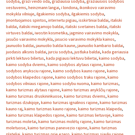
sodyba
,
grazi veido oda
,
gražiausia sodyba
,
graziausios sodybos
vestuvems
,
heinzmann langai
,
i londona
,
ikonikovo vairavimo
mokykla vilniuje
,
ilgakiemio sodyba
,
ilgakiemis sodyba
,
įmontuojamos spintos
,
internetu pigiau
,
isskirtiniai baldai
,
italiski
baldai
,
italiski miegamojo baldai
,
italiski svetaines baldai
,
italiski
virtuves baldai
,
iwostin kosmetika
,
jagmino vairavimo mokykla
,
jasučio vairavimo mokykla
,
jasucio vairavimo mokykla kainos
,
jaunuolio baldai
,
jaunuolio baldai kaune
,
jaunuolio kambario baldai
,
juodasis alksnis baldai
,
jurciu sodyba
,
justluka baldai
,
kada geriausia
pirkti lektuvo bilietus
,
kada pigiausi lektuvu bilietai
,
kaimo sodyba
,
kaimo sodyba dviems
,
kaimo sodybos alytaus rajone
,
kaimo
sodybos anyksciu rajone
,
kaimo sodybos kauno rajone
,
kaimo
sodybos klaipedos rajone
,
kaimo sodybos traku rajone
,
kaimo
sodybos vilniaus rajone
,
kaimo sodybu nuoma
,
kaimo turizmas
,
kaimo turizmas alytaus rajone
,
kaimo turizmas anykščių rajone
,
kaimo turizmas druskininkuose
,
kaimo turizmas dviems
,
kaimo
turizmas dzukijoje
,
kaimo turizmas ignalinos rajone
,
kaimo turizmas
kauno raj
,
kaimo turizmas kauno rajone
,
kaimo turizmas klaipeda
,
kaimo turizmas klaipedos rajone
,
kaimo turizmas lietuvoje
,
kaimo
turizmas moletai
,
kaimo turizmas molėtų rajone
,
kaimo turizmas
moletuose
,
kaimo turizmas panevezio rajone
,
kaimo turizmas
plateliai
,
kaimo turizmas prie ezero
,
kaimo turizmas siauliu rajone
,