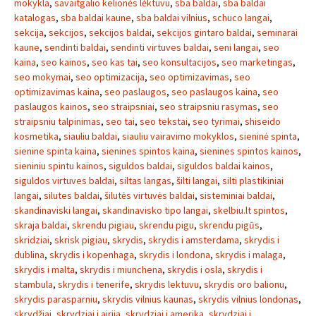
mokykla
,
savaitgalio kelionės lėktuvu
,
sba baldai
,
sba baldai
katalogas
,
sba baldai kaune
,
sba baldai vilnius
,
schuco langai
,
sekcija
,
sekcijos
,
sekcijos baldai
,
sekcijos gintaro baldai
,
seminarai
kaune
,
sendinti baldai
,
sendinti virtuves baldai
,
seni langai
,
seo
kaina
,
seo kainos
,
seo kas tai
,
seo konsultacijos
,
seo marketingas
,
seo mokymai
,
seo optimizacija
,
seo optimizavimas
,
seo
optimizavimas kaina
,
seo paslaugos
,
seo paslaugos kaina
,
seo
paslaugos kainos
,
seo straipsniai
,
seo straipsniu rasymas
,
seo
straipsniu talpinimas
,
seo tai
,
seo tekstai
,
seo tyrimai
,
shiseido
kosmetika
,
siauliu baldai
,
siauliu vairavimo mokyklos
,
sieninė spinta
,
sienine spinta kaina
,
sienines spintos kaina
,
sienines spintos kainos
,
sieniniu spintu kainos
,
siguldos baldai
,
siguldos baldai kainos
,
siguldos virtuves baldai
,
siltas langas
,
šilti langai
,
silti plastikiniai
langai
,
silutes baldai
,
šilutės virtuvės baldai
,
sisteminiai baldai
,
skandinaviski langai
,
skandinavisko tipo langai
,
skelbiu.lt spintos
,
skraja baldai
,
skrendu pigiau
,
skrendu pigu
,
skrendu pigūs
,
skridziai
,
skrisk pigiau
,
skrydis
,
skrydis i amsterdama
,
skrydis i
dublina
,
skrydis i kopenhaga
,
skrydis i londona
,
skrydis i malaga
,
skrydis i malta
,
skrydis i miunchena
,
skrydis i osla
,
skrydis i
stambula
,
skrydis i tenerife
,
skrydis lektuvu
,
skrydis oro balionu
,
skrydis parasparniu
,
skrydis vilnius kaunas
,
skrydis vilnius londonas
,
skrydžiai
,
skrydziai i airija
,
skrydziai i amerika
,
skrydziai i