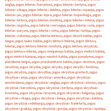
anglija
,
pigus bilietai i barselona
,
pigus bilietai i berlyna
,
pigus
bilietai i cikaga
,
pigus bilietai i dublina
,
pigus bilietai i ispanija
,
pigus
bilietai i jav
,
pigus bilietai i kipra
,
pigus bilietai i kopenhaga
,
pigus
bilietai i lietuva
,
pigūs bilietai į londoną
,
pigus bilietai i milana
,
pigus
bilietai i niujorka
,
pigus bilietai i norvegija
,
pigus bilietai i osla
,
pigus
bilietai i paryziu
,
pigus bilietai i roma
,
pigus bilietai i turkija
,
pigus
bilietai i vokietija
,
pigus bilietai lektuvu
,
pigus deveti baldai
,
pigūs
langai
,
pigus lauko baldai
,
pigūs lėktuvo bilietai
,
pigūs lėktuvų
bilietai
,
pigus lektuvu bilietai i londona
,
pigus lektuvu skrydziai
,
pigus liektuvo bilietai
,
pigus miegamojo baldai
,
pigus minksti baldai
,
pigus minksti kampai
,
pigus naudoti baldai
,
pigus pasiulymai
,
pigus
plastikiniai langai
,
pigus prieskambario baldai
,
pigus skridziai
,
pigus
skrudziai
,
pigus skrydiai
,
pigus skrydis
,
pigus skrydis i londona
,
pigus skrydzia
,
pigūs skrydžiai
,
pigus skrydziai greitai.lt
,
pigus
skrydziai i airija
,
pigus skrydziai i amerika
,
pigus skrydziai i
amsterdama
,
pigus skrydziai i anglija
,
pigus skrydziai i atenus
,
pigus
skrydziai i barselona
,
pigus skrydziai i berlyna
,
pigus skrydziai i
bremena
,
pigus skrydziai i briuseli
,
pigus skrydziai i bulgarija
,
pigus
skrydziai i cikaga
,
pigus skrydziai i danija
,
pigus skrydziai i dublina
,
pigus skrydziai i edinburga
,
pigus skrydziai i frankfurta
,
pigus
skrydziai i graikija
,
pigus skrydziai i gruzija
,
pigus skrydziai i ispanija
,