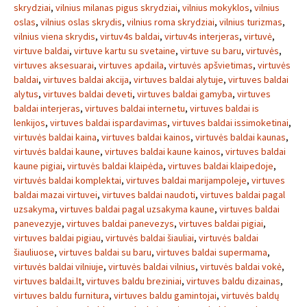
skrydziai
,
vilnius milanas pigus skrydziai
,
vilnius mokyklos
,
vilnius
oslas
,
vilnius oslas skrydis
,
vilnius roma skrydziai
,
vilnius turizmas
,
vilnius viena skrydis
,
virtuv4s baldai
,
virtuv4s interjeras
,
virtuvė
,
virtuve baldai
,
virtuve kartu su svetaine
,
virtuve su baru
,
virtuvės
,
virtuves aksesuarai
,
virtuves apdaila
,
virtuvės apšvietimas
,
virtuvės
baldai
,
virtuves baldai akcija
,
virtuves baldai alytuje
,
virtuves baldai
alytus
,
virtuves baldai deveti
,
virtuves baldai gamyba
,
virtuves
baldai interjeras
,
virtuves baldai internetu
,
virtuves baldai is
lenkijos
,
virtuves baldai ispardavimas
,
virtuves baldai issimoketinai
,
virtuvės baldai kaina
,
virtuves baldai kainos
,
virtuvės baldai kaunas
,
virtuvės baldai kaune
,
virtuves baldai kaune kainos
,
virtuves baldai
kaune pigiai
,
virtuvės baldai klaipėda
,
virtuves baldai klaipedoje
,
virtuvės baldai komplektai
,
virtuves baldai marijampoleje
,
virtuves
baldai mazai virtuvei
,
virtuves baldai naudoti
,
virtuves baldai pagal
uzsakyma
,
virtuves baldai pagal uzsakyma kaune
,
virtuves baldai
panevezyje
,
virtuves baldai panevezys
,
virtuves baldai pigiai
,
virtuves baldai pigiau
,
virtuvės baldai šiauliai
,
virtuvės baldai
šiauliuose
,
virtuves baldai su baru
,
virtuves baldai supermama
,
virtuvės baldai vilniuje
,
virtuvės baldai vilnius
,
virtuvės baldai vokė
,
virtuves baldai.lt
,
virtuves baldu breziniai
,
virtuves baldu dizainas
,
virtuves baldu furnitura
,
virtuves baldu gamintojai
,
virtuvės baldų