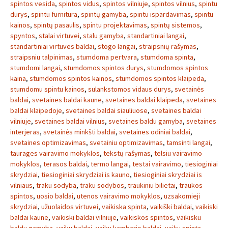
spintos vesida
,
spintos vidus
,
spintos vilniuje
,
spintos vilnius
,
spintu
durys
,
spintu furnitura
,
spintų gamyba
,
spintu ispardavimas
,
spintu
kainos
,
spintų pasaulis
,
spintu projektavimas
,
spintų sistemos
,
spyntos
,
stalai virtuvei
,
stalu gamyba
,
standartiniai langai
,
standartiniai virtuves baldai
,
stogo langai
,
straipsnių rašymas
,
straipsniu talpinimas
,
stumdoma pertvara
,
stumdoma spinta
,
stumdomi langai
,
stumdomos spintos durys
,
stumdomos spintos
kaina
,
stumdomos spintos kainos
,
stumdomos spintos klaipeda
,
stumdomu spintu kainos
,
sulankstomos vidaus durys
,
svetainės
baldai
,
svetaines baldai kaune
,
svetaines baldai klaipeda
,
svetaines
baldai klaipedoje
,
svetaines baldai siauliuose
,
svetaines baldai
vilniuje
,
svetaines baldai vilnius
,
svetaines baldu gamyba
,
svetaines
interjeras
,
svetainės minkšti baldai
,
svetaines odiniai baldai
,
svetaines optimizavimas
,
svetainiu optimizavimas
,
tamsinti langai
,
taurages vairavimo mokyklos
,
tekstų rašymas
,
telsiu vairavimo
mokyklos
,
terasos baldai
,
termo langai
,
testai vairavimo
,
tiesioginiai
skrydziai
,
tiesioginiai skrydziai is kauno
,
tiesioginiai skrydziai is
vilniaus
,
traku sodyba
,
traku sodybos
,
traukiniu bilietai
,
traukos
spintos
,
uosio baldai
,
utenos vairavimo mokyklos
,
uzsakomieji
skrydziai
,
užuolaidos virtuvei
,
vaikiska spinta
,
vaikiški baldai
,
vaikiski
baldai kaune
,
vaikiski baldai vilniuje
,
vaikiskos spintos
,
vaikisku