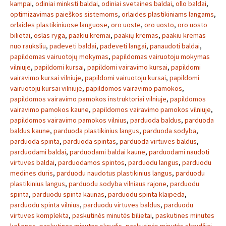
kampai
,
odiniai minksti baldai
,
odiniai svetaines baldai
,
ollo baldai
,
optimizavimas paieškos sistemoms
,
orlaides plastikiniams langams
,
orlaides plastikiniuose languose
,
oro uoste
,
oro uosto
,
oro uosto
bilietai
,
oslas ryga
,
paakiu kremai
,
paakių kremas
,
paakiu kremas
nuo rauksliu
,
padeveti baldai
,
padeveti langai
,
panaudoti baldai
,
papildomas vairuotojų mokymas
,
papildomas vairuotoju mokymas
vilniuje
,
papildomi kursai
,
papildomi vairavimo kursai
,
papildomi
vairavimo kursai vilniuje
,
papildomi vairuotoju kursai
,
papildomi
vairuotoju kursai vilniuje
,
papildomos vairavimo pamokos
,
papildomos vairavimo pamokos instruktoriai vilniuje
,
papildomos
vairavimo pamokos kaune
,
papildomos vairavimo pamokos vilniuje
,
papildomos vairavimo pamokos vilnius
,
parduoda baldus
,
parduoda
baldus kaune
,
parduoda plastikinius langus
,
parduoda sodyba
,
parduoda spinta
,
parduoda spintas
,
parduoda virtuves baldus
,
parduodami baldai
,
parduodami baldai kaune
,
parduodami naudoti
virtuves baldai
,
parduodamos spintos
,
parduodu langus
,
parduodu
medines duris
,
parduodu naudotus plastikinius langus
,
parduodu
plastikinius langus
,
parduodu sodyba vilniaus rajone
,
parduodu
spinta
,
parduodu spinta kaunas
,
parduodu spinta klaipeda
,
parduodu spinta vilnius
,
parduodu virtuves baldus
,
parduodu
virtuves komplekta
,
paskutinės minutės bilietai
,
paskutines minutes