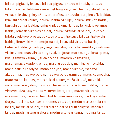
bilietai pigiausi
,
lektuvu bilietai pigus
,
lektuvu bilietai.lt
,
lektuvu
bilietu kainos
,
lektuvu kainos
,
lėktuvų skrydžiai
,
lėktuvų skrydžiai iš
vilniaus
,
lėktuvų skrydžių tvarkaraštis
,
lektuvubilietai
,
lenkiški baldai
,
lenkiski baldai kaune
,
lenkiski baldai vilniuje
,
lenkiski minksti baldai
,
lenkiski odiniai baldai
,
lenkiski plastikiniai langai
,
lenkiski svetaines
baldai
,
lenkiški virtuvės baldai
,
lenkiski virtuviniai baldai
,
liektuvo
biletai
,
liektuvo bilietai
,
liektuvu biletai
,
liektuvu bilietai
,
lietuviški
baldai
,
lietuviski miegamojo baldai
,
lietuviski virtuves baldai
,
lietuvos baldu gamintojai
,
lingiu sodyba
,
lirene kosmetika
,
londonas
vilnius
,
londonas vilnius skrydziai
,
losjonas nuo spuogu
,
lova spinta
,
lovu gamyba kaune
,
lygi veido oda
,
madara kosmetika
,
maitinamasis veido kremas
,
majoru sodyba
,
manikiuro mokykla
,
mano saunioji sodyba
,
mano sodyba
,
mano virtuvė
,
masazo
akademija
,
masyvo baldai
,
masyvo baldu gamyba
,
matis kosmetika
,
mato baldai kaunas
,
mato baldai kaune
,
maža virtuvė
,
mazeikiu
vairavimo mokyklos
,
mazos virtuves
,
mažos virtuvės baldai
,
mažos
virtuvės dizainas
,
mazos virtuves interjeras
,
mazos virtuves
isplanavimas
,
mazu virtuviu baldai
,
medinės durys
,
medinės lauko
durys
,
medines spintos
,
medines virtuves
,
mediniai ar plastikiniai
langai
,
mediniai baldai
,
mediniai baldai pagal uzsakyma
,
mediniai
langai
,
mediniai langai akcija
,
mediniai langai kaina
,
mediniai langai