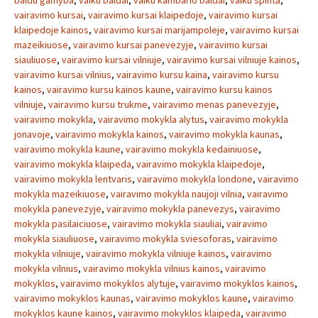
baldu gamyba
,
vaiku baldai
,
vaiku kambario baldai
,
vaiku spinta
,
vairavimo kursai
,
vairavimo kursai klaipedoje
,
vairavimo kursai
klaipedoje kainos
,
vairavimo kursai marijampoleje
,
vairavimo kursai
mazeikiuose
,
vairavimo kursai panevezyje
,
vairavimo kursai
siauliuose
,
vairavimo kursai vilniuje
,
vairavimo kursai vilniuje kainos
,
vairavimo kursai vilnius
,
vairavimo kursu kaina
,
vairavimo kursu
kainos
,
vairavimo kursu kainos kaune
,
vairavimo kursu kainos
vilniuje
,
vairavimo kursu trukme
,
vairavimo menas panevezyje
,
vairavimo mokykla
,
vairavimo mokykla alytus
,
vairavimo mokykla
jonavoje
,
vairavimo mokykla kainos
,
vairavimo mokykla kaunas
,
vairavimo mokykla kaune
,
vairavimo mokykla kedainiuose
,
vairavimo mokykla klaipeda
,
vairavimo mokykla klaipedoje
,
vairavimo mokykla lentvaris
,
vairavimo mokykla londone
,
vairavimo
mokykla mazeikiuose
,
vairavimo mokykla naujoji vilnia
,
vairavimo
mokykla panevezyje
,
vairavimo mokykla panevezys
,
vairavimo
mokykla pasilaiciuose
,
vairavimo mokykla siauliai
,
vairavimo
mokykla siauliuose
,
vairavimo mokykla sviesoforas
,
vairavimo
mokykla vilniuje
,
vairavimo mokykla vilniuje kainos
,
vairavimo
mokykla vilnius
,
vairavimo mokykla vilnius kainos
,
vairavimo
mokyklos
,
vairavimo mokyklos alytuje
,
vairavimo mokyklos kainos
,
vairavimo mokyklos kaunas
,
vairavimo mokyklos kaune
,
vairavimo
mokyklos kaune kainos
,
vairavimo mokyklos klaipeda
,
vairavimo