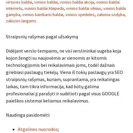
virtuves baldai
,
vonios baldai
,
vonios baldai akcija
,
vonios baldai
internetu
,
vonios baldai klaipeda
,
vonios baldai vilnius
,
vonios baldu
gamyba
,
vonios kambario baldai
,
vonios spinteles
,
zalensu sodyba
,
zaliuzes langams
Straipsnių rašymas pagal užsakymą
Didėjant verslo tempams, ne visi verslininkai sugeba koja
kojon žengti su naujovėmis ar vienomis ar kitomis
technologijomis bei reikalavimais joms, todėl dažnais
griebiasi paslaugų tiekėjų. Viena iš tokių paslaugų yra SEO
straipsnių rašymas, kuriam, suprantama, yra reikalingas
laikas, tam tikra informacija, kad būtų galima
profesionaliai jį parašyti ir sudėlioti pagal visus GOOGLE
paieškos sistemai keliamus reikalavimus.
Naudinga pasidomėti:
Atgalines nuorodos
;