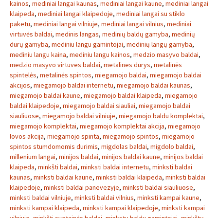
kainos
,
mediniai langai kaunas
,
mediniai langai kaune
,
mediniai langai
klaipeda
,
mediniai langai klaipedoje
,
mediniai langai su stiklo
paketu
,
mediniai langai vilniuje
,
mediniai langai vilnius
,
mediniai
virtuvės baldai
,
medinis langas
,
medinių baldų gamyba
,
medinių
durų gamyba
,
mediniu langu gamintojai
,
medinių langų gamyba
,
mediniu langu kaina
,
mediniu langu kainos
,
medzio masyvo baldai
,
medzio masyvo virtuves baldai
,
metalines durys
,
metalinės
spintelės
,
metalinės spintos
,
miegamojo baldai
,
miegamojo baldai
akcijos
,
miegamojo baldai internetu
,
miegamojo baldai kaunas
,
miegamojo baldai kaune
,
miegamojo baldai klaipeda
,
miegamojo
baldai klaipedoje
,
miegamojo baldai siauliai
,
miegamojo baldai
siauliuose
,
miegamojo baldai vilniuje
,
miegamojo baldu komplektai
,
miegamojo komplektai
,
miegamojo komplektai akcija
,
miegamojo
lovos akcija
,
miegamojo spinta
,
miegamojo spintos
,
miegamojo
spintos stumdomomis durimis
,
migdolas baldai
,
migdolo baldai
,
millenium langai
,
minijos baldai
,
minijos baldai kaune
,
minijos baldai
klaipeda
,
minkšti baldai
,
minksti baldai internetu
,
minksti baldai
kaunas
,
minksti baldai kaune
,
minksti baldai klaipeda
,
minksti baldai
klaipedoje
,
minksti baldai panevezyje
,
minksti baldai siauliuose
,
minksti baldai vilniuje
,
minksti baldai vilnius
,
minksti kampai kaune
,
minksti kampai klaipeda
,
minksti kampai klaipedoje
,
minksti kampai