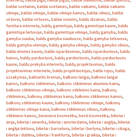
internetu
,
baldai pigu
,
baldai pigus
,
baldai siauliuose
,
baldai spintos
,
baldai svetainei
,
baldai svetaines
,
baldai vaikams
,
baldai vaikams
vilniuje
,
baldai vilniuje
,
baldai vilniuje kainos
,
baldai vilnius
,
baldai
virtuvei
,
baldai virtuves
,
baldai visiems
,
baldu dizainas
,
baldu
furnitura internetu
,
baldų gamintojai
,
baldu gamintojai kaune
,
baldu
gamintojai lietuvoje
,
baldu gamintojai vilniuje
,
baldų gamyba
,
baldu
gamyba siauliai
,
baldu gamyba siauliuose
,
baldu gamyba telsiuose
,
baldu gamyba utenoje
,
baldų gamyba vilniuje
,
baldų gamyba vilnius
,
baldu imones kaune
,
baldu ispardavimas
,
baldu isparduotuve
,
baldu
kainos
,
baldų parduotuvė
,
baldų parduotuvės
,
baldu parduotuves
kaune
,
baldu prekyba internetu
,
baldų projektavimas
,
baldu
projektavimas internete
,
baldu projektuotojas
,
baldu rojus
,
baldu
uzsakymas
,
balinantis kremas
,
balkono langai
,
balkono langai
kainos
,
balkono stiklinimas
,
balkono stiklinimas aliuminiu kaina
,
balkono stiklinimas vilniuje
,
balkono stiklinimo kaina
,
balkonų
stiklinimas
,
balkonų stiklinimas kaina
,
balkonu stiklinimas kainos
,
balkonų stiklinimas kaune
,
balkonų stiklinimas vilniuje
,
balkonų
stiklinimas vilniuje kaina
,
balkonu stiklinimas vilnius
,
balkonų
stiklinimo kainos
,
benexere kosmetika
,
beoti kosmetika
,
bilietai i
airija
,
bilietai i amerika
,
bilietai i amsterdama
,
bilietai i anglija
,
bilietai
i anglija lektuvu
,
bilietai i barselona
,
bilietai i berlyna
,
bilietai i cikaga
,
bilietai i dublina
,
bilietai i frankfurta
,
bilietai i graikija
,
bilietai i