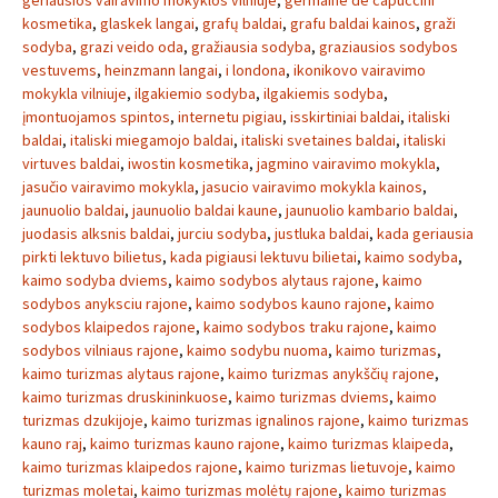
geriausios vairavimo mokyklos vilniuje
,
germaine de capuccini
kosmetika
,
glaskek langai
,
grafų baldai
,
grafu baldai kainos
,
graži
sodyba
,
grazi veido oda
,
gražiausia sodyba
,
graziausios sodybos
vestuvems
,
heinzmann langai
,
i londona
,
ikonikovo vairavimo
mokykla vilniuje
,
ilgakiemio sodyba
,
ilgakiemis sodyba
,
įmontuojamos spintos
,
internetu pigiau
,
isskirtiniai baldai
,
italiski
baldai
,
italiski miegamojo baldai
,
italiski svetaines baldai
,
italiski
virtuves baldai
,
iwostin kosmetika
,
jagmino vairavimo mokykla
,
jasučio vairavimo mokykla
,
jasucio vairavimo mokykla kainos
,
jaunuolio baldai
,
jaunuolio baldai kaune
,
jaunuolio kambario baldai
,
juodasis alksnis baldai
,
jurciu sodyba
,
justluka baldai
,
kada geriausia
pirkti lektuvo bilietus
,
kada pigiausi lektuvu bilietai
,
kaimo sodyba
,
kaimo sodyba dviems
,
kaimo sodybos alytaus rajone
,
kaimo
sodybos anyksciu rajone
,
kaimo sodybos kauno rajone
,
kaimo
sodybos klaipedos rajone
,
kaimo sodybos traku rajone
,
kaimo
sodybos vilniaus rajone
,
kaimo sodybu nuoma
,
kaimo turizmas
,
kaimo turizmas alytaus rajone
,
kaimo turizmas anykščių rajone
,
kaimo turizmas druskininkuose
,
kaimo turizmas dviems
,
kaimo
turizmas dzukijoje
,
kaimo turizmas ignalinos rajone
,
kaimo turizmas
kauno raj
,
kaimo turizmas kauno rajone
,
kaimo turizmas klaipeda
,
kaimo turizmas klaipedos rajone
,
kaimo turizmas lietuvoje
,
kaimo
turizmas moletai
,
kaimo turizmas molėtų rajone
,
kaimo turizmas