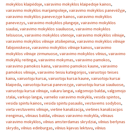
mokyklos klaipėdoje
,
vairavimo mokyklos klaipedoje kainos
,
vairavimo mokyklos marijampoleje
,
vairavimo mokyklos panevėžyje
,
vairavimo mokyklos panevezyje kainos
,
vairavimo mokyklos
panevezys
,
vairavimo mokyklos plungeje
,
vairavimo mokyklos
siauliai
,
vairavimo mokyklos siauliuose
,
vairavimo mokyklos
telsiuose
,
vairavimo mokyklos utenoje
,
vairavimo mokyklos vilniuje
,
vairavimo mokyklos vilniuje atsiliepimai
,
vairavimo mokyklos vilniuje
fabijoniskese
,
vairavimo mokyklos vilniuje kainos
,
vairavimo
mokyklos vilniuje zirmunuose
,
vairavimo mokyklos vilnius
,
vairavimo
mokyklų reitingai
,
vairavimo mokymas
,
vairavimo pamokos
,
vairavimo pamokos kaina
,
vairavimo pamokos kaune
,
vairavimo
pamokos vilniuje
,
vairavimo teisiu kategorijos
,
vairuotojo teises
kaina
,
vairuotoju kursai
,
vairuotoju kursai kaune
,
vairuotoju kursai
klaipeda
,
vairuotoju kursai panevezyje
,
vairuotoju kursai siauliuose
,
vairuotoju kursai vilniuje
,
vakaru langai
,
valgomojo baldai
,
valgomojo
stalai
,
varkojo langai
,
varnelio vairavimo mokykla
,
vesida spintos
,
vesida spintu kainos
,
vesida spintu pasaulis
,
vestuvems sodybos
,
vieta vestuvems vilniuje
,
vietine kanalizacija
,
vietines kanalizacijos
irengimas
,
vilniaus baldai
,
vilniaus vairavimo mokykla
,
vilniaus
vairavimo mokyklos
,
vilnius amsterdamas skrydziai
,
vilnius berlynas
skrydis
,
vilnius edinburgas
,
vilnius kijevas lektuvu
,
vilnius