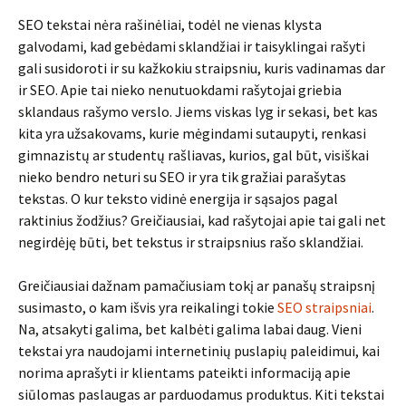
SEO tekstai nėra rašinėliai, todėl ne vienas klysta
galvodami, kad gebėdami sklandžiai ir taisyklingai rašyti
gali susidoroti ir su kažkokiu straipsniu, kuris vadinamas dar
ir SEO. Apie tai nieko nenutuokdami rašytojai griebia
sklandaus rašymo verslo. Jiems viskas lyg ir sekasi, bet kas
kita yra užsakovams, kurie mėgindami sutaupyti, renkasi
gimnazistų ar studentų rašliavas, kurios, gal būt, visiškai
nieko bendro neturi su SEO ir yra tik gražiai parašytas
tekstas. O kur teksto vidinė energija ir sąsajos pagal
raktinius žodžius? Greičiausiai, kad rašytojai apie tai gali net
negirdėję būti, bet tekstus ir straipsnius rašo sklandžiai.
Greičiausiai dažnam pamačiusiam tokį ar panašų straipsnį
susimasto, o kam išvis yra reikalingi tokie
SEO straipsniai
.
Na, atsakyti galima, bet kalbėti galima labai daug. Vieni
tekstai yra naudojami internetinių puslapių paleidimui, kai
norima aprašyti ir klientams pateikti informaciją apie
siūlomas paslaugas ar parduodamus produktus. Kiti tekstai