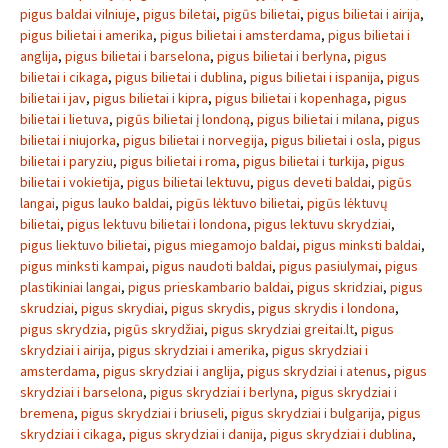
pigus baldai vilniuje
,
pigus biletai
,
pigūs bilietai
,
pigus bilietai i airija
,
pigus bilietai i amerika
,
pigus bilietai i amsterdama
,
pigus bilietai i
anglija
,
pigus bilietai i barselona
,
pigus bilietai i berlyna
,
pigus
bilietai i cikaga
,
pigus bilietai i dublina
,
pigus bilietai i ispanija
,
pigus
bilietai i jav
,
pigus bilietai i kipra
,
pigus bilietai i kopenhaga
,
pigus
bilietai i lietuva
,
pigūs bilietai į londoną
,
pigus bilietai i milana
,
pigus
bilietai i niujorka
,
pigus bilietai i norvegija
,
pigus bilietai i osla
,
pigus
bilietai i paryziu
,
pigus bilietai i roma
,
pigus bilietai i turkija
,
pigus
bilietai i vokietija
,
pigus bilietai lektuvu
,
pigus deveti baldai
,
pigūs
langai
,
pigus lauko baldai
,
pigūs lėktuvo bilietai
,
pigūs lėktuvų
bilietai
,
pigus lektuvu bilietai i londona
,
pigus lektuvu skrydziai
,
pigus liektuvo bilietai
,
pigus miegamojo baldai
,
pigus minksti baldai
,
pigus minksti kampai
,
pigus naudoti baldai
,
pigus pasiulymai
,
pigus
plastikiniai langai
,
pigus prieskambario baldai
,
pigus skridziai
,
pigus
skrudziai
,
pigus skrydiai
,
pigus skrydis
,
pigus skrydis i londona
,
pigus skrydzia
,
pigūs skrydžiai
,
pigus skrydziai greitai.lt
,
pigus
skrydziai i airija
,
pigus skrydziai i amerika
,
pigus skrydziai i
amsterdama
,
pigus skrydziai i anglija
,
pigus skrydziai i atenus
,
pigus
skrydziai i barselona
,
pigus skrydziai i berlyna
,
pigus skrydziai i
bremena
,
pigus skrydziai i briuseli
,
pigus skrydziai i bulgarija
,
pigus
skrydziai i cikaga
,
pigus skrydziai i danija
,
pigus skrydziai i dublina
,