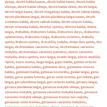
alytuje
,
deveti baldai kaunas
,
dėvėti baldai kaune
,
deveti baldai
utenoje
,
deveti baldai vilniuje
,
deveti baldai vilnius
,
deveti langai
,
deveti langai kaune
,
deveti miegamojo baldai
,
dėvėti odiniai baldai
,
deveti plastikiniai langai
,
deveti plastikiniai langai kaune
,
deveti
svetaines baldai
,
deveti vaikiski baldai
,
dėvėti virtuvės baldai
,
deveti virtuviniai baldai
,
devetos spintos
,
diforma baldai
,
doleta
langai
,
drabužinė
,
drabuzines baldai
,
drabuzines durys
,
drabuzines
isplanavimas
,
drabuziniu iranga
,
drabuziniu sistemos
,
drabužių
spinta
,
drabuziu spintos
,
dvarykščių sodyba
,
dvieju duru spinta
,
eko
langai
,
ekstremalaus vairavimo kursai
,
ekstremalaus vairavimo
mokykla
,
ekstremalaus vairavimo pamokos
,
elenos vairavimo
mokykla
,
emira spintos
,
euro langai
,
evaldo langai
,
ežeras anykščių
rajone
,
ezero nuoma
,
fauga langai
,
gajos baldai
,
gamina virtuves
baldus
,
gaminame baldus
,
gaminame duris
,
gaminame virtuves
baldus
,
gaminami baldai
,
gatineau kosmetika
,
gealan langai
,
genio
baldai
,
geras paakiu kremas
,
geras veido kremas
,
geri baldai
,
geri
langai
,
geri plastikiniai langai
,
geri virtuves baldai
,
geriausi langai
,
geriausi plastikiniai langai
,
geriausia mokykla vilniuje
,
geriausia
vairavimo mokykla
,
geriausia vairavimo mokykla kaune
,
geriausia
vairavimo mokykla vilniuje
,
geriausias kremas nuo rauksliu
,
geriausias veido kremas
,
geriausios vairavimo mokyklos
,