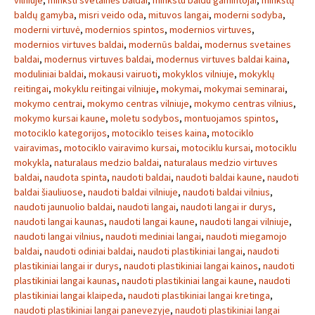
vilniuje
,
minkšti svetainės baldai
,
minkstu baldu gamintojai
,
minkštų
baldų gamyba
,
misri veido oda
,
mituvos langai
,
moderni sodyba
,
moderni virtuvė
,
modernios spintos
,
modernios virtuves
,
modernios virtuves baldai
,
modernūs baldai
,
modernus svetaines
baldai
,
modernus virtuves baldai
,
modernus virtuves baldai kaina
,
moduliniai baldai
,
mokausi vairuoti
,
mokyklos vilniuje
,
mokyklų
reitingai
,
mokyklu reitingai vilniuje
,
mokymai
,
mokymai seminarai
,
mokymo centrai
,
mokymo centras vilniuje
,
mokymo centras vilnius
,
mokymo kursai kaune
,
moletu sodybos
,
montuojamos spintos
,
motociklo kategorijos
,
motociklo teises kaina
,
motociklo
vairavimas
,
motociklo vairavimo kursai
,
motociklu kursai
,
motociklu
mokykla
,
naturalaus medzio baldai
,
naturalaus medzio virtuves
baldai
,
naudota spinta
,
naudoti baldai
,
naudoti baldai kaune
,
naudoti
baldai šiauliuose
,
naudoti baldai vilniuje
,
naudoti baldai vilnius
,
naudoti jaunuolio baldai
,
naudoti langai
,
naudoti langai ir durys
,
naudoti langai kaunas
,
naudoti langai kaune
,
naudoti langai vilniuje
,
naudoti langai vilnius
,
naudoti mediniai langai
,
naudoti miegamojo
baldai
,
naudoti odiniai baldai
,
naudoti plastikiniai langai
,
naudoti
plastikiniai langai ir durys
,
naudoti plastikiniai langai kainos
,
naudoti
plastikiniai langai kaunas
,
naudoti plastikiniai langai kaune
,
naudoti
plastikiniai langai klaipeda
,
naudoti plastikiniai langai kretinga
,
naudoti plastikiniai langai panevezyje
,
naudoti plastikiniai langai