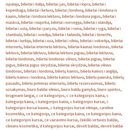
ispanija
,
bilietai i italija
,
bilietai į jav
,
bilietai i kipra
,
bilietai i
kopenhaga
,
bilietai i lietuva
,
bilietai į londoną
,
bilietai i londona is
kauno
,
bilietai i londona lektuvu
,
bilietai i londona pigus
,
bilietai i
maskva
,
bilietai i niujorka
,
bilietai i norvegija
,
bilietai i olandija
,
bilietai i osla
,
bilietai i paryziu
,
bilietai i roma
,
bilietai i ryga
,
bilietai i
stambula
,
bilietai i svedija
,
bilietai i tailanda
,
bilietai i tenerife
,
bilietai i turkija
,
bilietai i usa
,
bilietai i vilniu
,
bilietai i vokietija
,
bilietai
internetu
,
bilietai internetu lektuvu
,
bilietai kaunas londonas
,
bilietai
lektuvo
,
bilietai lėktuvu
,
bilietai lektuvu pigiau
,
bilietai lektuvui
,
bilietai londonas
,
bilietai londonas vilnius
,
bilietai pigiau
,
bilietai
pigus
,
bilietai pigus skrydziai
,
bilietai skrydziai
,
bilietai vilnius
londonas
,
bilietas i londona
,
bilietų kainos
,
bilietu kainos i anglija
,
bilietu kainos i londona
,
bilietu kainos lektuvu
,
bilietu paieska
,
bilietų
pasaulis
,
bilietu pirkimas internetu
,
bilietu rezervavimas
,
bilietu
uzsakymas
,
biuro baldai vilnius
,
biuro baldu gamyba
,
biuro spintos
,
brugmann langai
,
c ce kategorijos
,
c ce kategorijos kaina
,
c
kategorija kaina
,
c kategorijos kaina
,
c kategorijos kursai
,
c
kategorijos kursai kaune
,
c kategorijos kursai vilniuje
,
careline
kosmetika
,
ce kategorija
,
ce kategorija kaina
,
ce kategorijos kaina
,
ce kategorijos kursai
,
ce vairavimo kursai
,
čekiški virtuvės baldai
,
clinians kosmetika
,
d kategorijos kursai
,
dėvėti baldai
,
deveti baldai