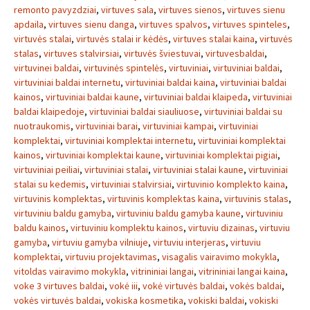
remonto pavyzdziai
,
virtuves sala
,
virtuves sienos
,
virtuves sienu
apdaila
,
virtuves sienu danga
,
virtuves spalvos
,
virtuves spinteles
,
virtuvės stalai
,
virtuvės stalai ir kėdės
,
virtuves stalai kaina
,
virtuvės
stalas
,
virtuves stalvirsiai
,
virtuvės šviestuvai
,
virtuvesbaldai
,
virtuvinei baldai
,
virtuvinės spintelės
,
virtuviniai
,
virtuviniai baldai
,
virtuviniai baldai internetu
,
virtuviniai baldai kaina
,
virtuviniai baldai
kainos
,
virtuviniai baldai kaune
,
virtuviniai baldai klaipeda
,
virtuviniai
baldai klaipedoje
,
virtuviniai baldai siauliuose
,
virtuviniai baldai su
nuotraukomis
,
virtuviniai barai
,
virtuviniai kampai
,
virtuviniai
komplektai
,
virtuviniai komplektai internetu
,
virtuviniai komplektai
kainos
,
virtuviniai komplektai kaune
,
virtuviniai komplektai pigiai
,
virtuviniai peiliai
,
virtuviniai stalai
,
virtuviniai stalai kaune
,
virtuviniai
stalai su kedemis
,
virtuviniai stalvirsiai
,
virtuvinio komplekto kaina
,
virtuvinis komplektas
,
virtuvinis komplektas kaina
,
virtuvinis stalas
,
virtuviniu baldu gamyba
,
virtuviniu baldu gamyba kaune
,
virtuviniu
baldu kainos
,
virtuviniu komplektu kainos
,
virtuviu dizainas
,
virtuviu
gamyba
,
virtuviu gamyba vilniuje
,
virtuviu interjeras
,
virtuviu
komplektai
,
virtuviu projektavimas
,
visagalis vairavimo mokykla
,
vitoldas vairavimo mokykla
,
vitrininiai langai
,
vitrininiai langai kaina
,
voke 3 virtuves baldai
,
vokė iii
,
vokė virtuvės baldai
,
vokės baldai
,
vokės virtuvės baldai
,
vokiska kosmetika
,
vokiski baldai
,
vokiski