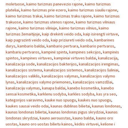
moletuose
,
kaimo turizmas panevezio rajone
,
kaimo turizmas
plateliai
,
kaimo turizmas prie ezero
,
kaimo turizmas siauliu rajone
,
kaimo turizmas trakai
,
kaimo turizmas traku rajone
,
kaimo turizmas
trakuose
,
kaimo turizmas utenos rajone
,
kaimo turizmas vilniaus
rajone
,
kaimo turizmas vilniuje
,
kaimo turizmas vilnius
,
kaimo
turizmas žemaitijoje
,
kaip drekinti veido oda
,
kaip isirengti virtuve
,
kaip pagrazinti veido oda
,
kaip priziureti veido oda
,
kambarines
durys
,
kambario baldai
,
kambario pertvara
,
kambario pertvaros
,
kambariu pertvaros
,
kampinė spinta
,
kampines sekcijos
,
kampinės
spintos
,
kampines virtuves
,
kampiniai virtuves baldai
,
kanalizacija
,
kanalizacija sode
,
kanalizacijos bakterijos
,
kanalizacijos irengimas
,
kanalizacijos sistema
,
kanalizacijos sistemos
,
kanalizacijos šuliniai
,
kanalizacijos valiklis
,
kanalizacijos valymas
,
kanalizacijos valymo
lynas
,
kanalizacijos valymo priemones
,
kanalizacijos vamzdžiai
,
kanalizaciju valymas
,
kanapa baldai
,
kanebo kosmetika
,
kanebo
sensai kosmetika
,
karklenu sodyba
,
karkles sodyba
,
kas yra seo
,
kategorijos vairavimo
,
kauke nuo spuogu
,
kaukes nuo spuogu
,
kaukes sausai veido odai
,
kaunas dublinas bilietai
,
kaunas londonas
,
kaunas londonas bilietai
,
kaunas londonas pigus skrydziai
,
kaunas
londonas skrydziai
,
kauno aerouostas
,
kauno baldai
,
kauno oro
uostas
,
kauno oro uostas bilietu kainos
,
kėdės virtuvei
,
kelione i