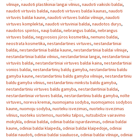
vilniuje
,
naudoti plastikiniai langai vilnius
,
naudoti vaikiski baldai
,
naudoti virtuvės baldai
,
naudoti virtuves baldai kaunas
,
naudoti
virtuvės baldai kaune
,
naudoti virtuves baldai vilniuje
,
naudoti
virtuves komplektai
,
naudoti virtuviniai baldai
,
naudotos durys
,
naudotos spintos
,
nauji baldai
,
nebrangus baldai
,
nebrangus
virtuves baldai
,
negyvosios jūros kosmetika
,
nemuno baldai
,
neostrata kosmetika
,
nestandartines virtuves
,
nestandartiniai
baldai
,
nestandartiniai baldai kaune
,
nestandartiniai baldai vilniuje
,
nestandartiniai baldai vilnius
,
nestandartiniai langai
,
nestandartiniai
virtuvės baldai
,
nestandartiniai virtuves baldai kaina
,
nestandartiniai
vonios baldai
,
nestandartinių baldų gamyba
,
nestandartiniu baldu
gamyba kaune
,
nestandartiniu baldu gamyba vilniuje
,
nestandartiniu
baldu gamyba vilnius
,
nestandartiniu minkstu baldu gamyba
,
nestandartiniu virtuves baldu gamyba
,
nestardantiniai baldai
,
nestardantiniai virtuves baldai
,
nestardantiniu baldu gamyba
,
nolte
virtuves
,
noreva kremai
,
nuomojama sodyba
,
nuomojamos sodybos
kaune
,
nuomoju sodyba
,
nuoteku isvezimas
,
nuoteku isvezimas
vilnius
,
nuoteku sistemos
,
nuoteku talpos
,
nutsubidze vairavimo
mokykla
,
odiniai baldai
,
odiniai baldai ispardavimas
,
odiniai baldai
kaune
,
odiniai baldai klaipeda
,
odiniai baldai klaipedoje
,
odiniai
baldai naudoti
,
odiniai baldai siauliuose
,
odiniai baldai vilniuje
,
odiniai