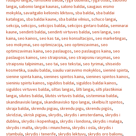
rudupio langai
,
rumsiskiu baldai
,
ryga dublinas
,
ryga oslas
,
sabonio
langai
,
sabonio langai kaunas
,
salono baldai
,
saugaus eismo
mokykla
,
savaitgalio kelionės lėktuvu
,
sba baldai
,
sba baldai
katalogas
,
sba baldai kaune
,
sba baldai vilnius
,
schuco langai
,
sekcija
,
sekcijos
,
sekcijos baldai
,
sekcijos gintaro baldai
,
seminarai
kaune
,
sendinti baldai
,
sendinti virtuves baldai
,
seni langai
,
seo
kaina
,
seo kainos
,
seo kas tai
,
seo konsultacijos
,
seo marketingas
,
seo mokymai
,
seo optimizacija
,
seo optimizavimas
,
seo
optimizavimas kaina
,
seo paslaugos
,
seo paslaugos kaina
,
seo
paslaugos kainos
,
seo straipsniai
,
seo straipsniu rasymas
,
seo
straipsniu talpinimas
,
seo tai
,
seo tekstai
,
seo tyrimai
,
shiseido
kosmetika
,
siauliu baldai
,
siauliu vairavimo mokyklos
,
sieninė spinta
,
sienine spinta kaina
,
sienines spintos kaina
,
sienines spintos kainos
,
sieniniu spintu kainos
,
siguldos baldai
,
siguldos baldai kainos
,
siguldos virtuves baldai
,
siltas langas
,
šilti langai
,
silti plastikiniai
langai
,
silutes baldai
,
šilutės virtuvės baldai
,
sisteminiai baldai
,
skandinaviski langai
,
skandinavisko tipo langai
,
skelbiu.lt spintos
,
skraja baldai
,
skrendu pigiau
,
skrendu pigu
,
skrendu pigūs
,
skridziai
,
skrisk pigiau
,
skrydis
,
skrydis i amsterdama
,
skrydis i
dublina
,
skrydis i kopenhaga
,
skrydis i londona
,
skrydis i malaga
,
skrydis i malta
,
skrydis i miunchena
,
skrydis i osla
,
skrydis i
stambula
,
skrydis i tenerife
,
skrydis lektuvu
,
skrydis oro balionu
,