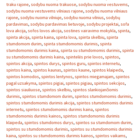
traku rajone
,
sodybu nuoma trakuose
,
sodybu nuoma vestuvems
,
sodybu nuoma vestuvems vilniaus rajone
,
sodybu nuoma vilniaus
rajone
,
sodybu nuoma vilniuje
,
sodybu nuoma vilnius
,
sodybų
pardavimas
,
sodybu pardavimas lietuvoje
,
sodybu projektai
,
sofa
lova akcija
,
sofos lovos akcija
,
sostines vairavimo mokykla
,
spinta
,
spinta akcija
,
spinta kaina
,
spinta lova
,
spinta skelbiu
,
spinta
stumdomom durim
,
spinta stumdomomis durimis
,
spinta
stumdomomis durimis kaina
,
spinta su stumdomomis durimis
,
spinta
su stumdomomis durimis kaina
,
spintelės prie lovos
,
spintos
,
spintos akcija
,
spintos durys
,
spintos guru
,
spintos internetu
,
spintos kaina
,
spintos kaunas
,
spintos kaune
,
spintos klaipeda
,
spintos komodos
,
spintos lentynos
,
spintos miegamajam
,
spintos
pagal uzsakyma
,
spintos pigiai
,
spintos pigiau
,
spintos sekcijos
,
spintos siauliuose
,
spintos skelbiu
,
spintos slankiojančiomis
durimis
,
spintos stumdomom durim
,
spintos stumdomomis durimis
,
spintos stumdomomis durimis akcija
,
spintos stumdomomis durimis
internetu
,
spintos stumdomomis durimis kaina
,
spintos
stumdomomis durimis kainos
,
spintos stumdomomis durimis
klaipeda
,
spintos stumdomos durys
,
spintos su stumdomom durim
,
spintos su stumdomomis durimis
,
spintos su stumdomomis durimis
kaina
,
spintos su stumdomomis durimis kainos
,
spintos vaikams
,