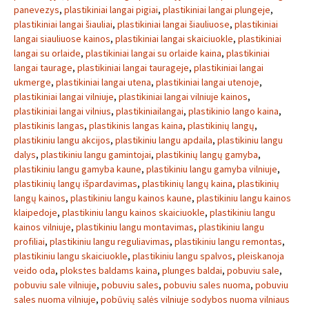
panevezys
,
plastikiniai langai pigiai
,
plastikiniai langai plungeje
,
plastikiniai langai šiauliai
,
plastikiniai langai šiauliuose
,
plastikiniai
langai siauliuose kainos
,
plastikiniai langai skaiciuokle
,
plastikiniai
langai su orlaide
,
plastikiniai langai su orlaide kaina
,
plastikiniai
langai taurage
,
plastikiniai langai taurageje
,
plastikiniai langai
ukmerge
,
plastikiniai langai utena
,
plastikiniai langai utenoje
,
plastikiniai langai vilniuje
,
plastikiniai langai vilniuje kainos
,
plastikiniai langai vilnius
,
plastikiniailangai
,
plastikinio lango kaina
,
plastikinis langas
,
plastikinis langas kaina
,
plastikinių langų
,
plastikiniu langu akcijos
,
plastikiniu langu apdaila
,
plastikiniu langu
dalys
,
plastikiniu langu gamintojai
,
plastikinių langų gamyba
,
plastikiniu langu gamyba kaune
,
plastikiniu langu gamyba vilniuje
,
plastikinių langų išpardavimas
,
plastikinių langų kaina
,
plastikinių
langų kainos
,
plastikiniu langu kainos kaune
,
plastikiniu langu kainos
klaipedoje
,
plastikiniu langu kainos skaiciuokle
,
plastikiniu langu
kainos vilniuje
,
plastikiniu langu montavimas
,
plastikiniu langu
profiliai
,
plastikiniu langu reguliavimas
,
plastikiniu langu remontas
,
plastikiniu langu skaiciuokle
,
plastikiniu langu spalvos
,
pleiskanoja
veido oda
,
plokstes baldams kaina
,
plunges baldai
,
pobuviu sale
,
pobuviu sale vilniuje
,
pobuviu sales
,
pobuviu sales nuoma
,
pobuviu
sales nuoma vilniuje
,
pobūvių salės vilniuje sodybos nuoma vilniaus