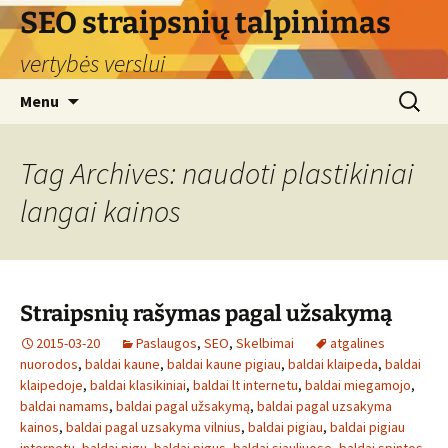
Skip
SEO straipsnių talpinimas
to
vertybės verslui
content
Search
Menu
for:
Tag Archives: naudoti plastikiniai
langai kainos
Straipsnių rašymas pagal užsakymą
2015-03-20
Paslaugos
,
SEO
,
Skelbimai
atgalines
nuorodos
,
baldai kaune
,
baldai kaune pigiau
,
baldai klaipeda
,
baldai
klaipedoje
,
baldai klasikiniai
,
baldai lt internetu
,
baldai miegamojo
,
baldai namams
,
baldai pagal užsakymą
,
baldai pagal uzsakyma
kainos
,
baldai pagal uzsakyma vilnius
,
baldai pigiau
,
baldai pigiau