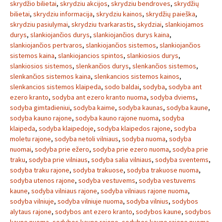
skrydžio bilietai
,
skrydziu akcijos
,
skrydziu bendroves
,
skrydžių
bilietai
,
skrydziu informacija
,
skrydziu kainos
,
skrydžių paieška
,
skrydziu pasiulymai
,
skrydziu tvarkarastis
,
skydziai
,
slankiojamos
durys
,
slankiojančios durys
,
slankiojančios durys kaina
,
slankiojančios pertvaros
,
slankiojančios sistemos
,
slankiojančios
sistemos kaina
,
slankiojancios spintos
,
slankiosios durys
,
slankiosios sistemos
,
slenkančios durys
,
slenkančios sistemos
,
slenkančios sistemos kaina
,
slenkancios sistemos kainos
,
slenkancios sistemos klaipeda
,
sodo baldai
,
sodyba
,
sodyba ant
ezero kranto
,
sodyba ant ezero kranto nuoma
,
sodyba dviems
,
sodyba gimtadieniui
,
sodyba kaime
,
sodyba kaunas
,
sodyba kaune
,
sodyba kauno rajone
,
sodyba kauno rajone nuoma
,
sodyba
klaipeda
,
sodyba klaipedoje
,
sodyba klaipedos rajone
,
sodyba
moletu rajone
,
sodyba netoli vilniaus
,
sodyba nuoma
,
sodyba
nuomai
,
sodyba prie ežero
,
sodyba prie ezero nuoma
,
sodyba prie
traku
,
sodyba prie vilniaus
,
sodyba salia vilniaus
,
sodyba sventems
,
sodyba traku rajone
,
sodyba trakuose
,
sodyba trakuose nuoma
,
sodyba utenos rajone
,
sodyba vestuvems
,
sodyba vestuvems
kaune
,
sodyba vilniaus rajone
,
sodyba vilniaus rajone nuoma
,
sodyba vilniuje
,
sodyba vilniuje nuoma
,
sodyba vilnius
,
sodybos
alytaus rajone
,
sodybos ant ezero kranto
,
sodybos kaune
,
sodybos