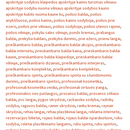
apskrityje sodybos klaipedos apskrityje kaimo turizmas vilniaus
apskrityje sodybu nuoma vilniaus apskrityje sodybos kauno
apskrityje kubilo nuoma kaune ku
,
poilsio baldai
,
poilsis
anykščiuose
,
poilsis kaime
,
poilsis kaimo sodyboje
,
poilsis prie
ezero
,
poilsis prie vilniaus
,
poilsis sodyboje
,
poilsis utenos rajone
,
poilsis vilniuje
,
pokyliu sales vilniuje
,
ponds kremas
,
prabangus
baldai
,
prekyba baldais
,
prekyba durimis
,
prie ežero
,
prienu langai
,
prieškambario baldai
,
prieškambario baldai akcijos
,
prieskambario
baldai internetu
,
prieskambario baldai kaina
,
prieskambario baldai
kaune
,
prieskambario baldai klaipedoje
,
prieskambario baldai
vilniuje
,
prieškambario dizainas
,
prieškambario interjeras
,
prieškambario komplektai
,
prieškambario komplektas
,
prieškambario spinta
,
prieškambario spinta su stumdomomis
durimis
,
prieškambario spintos
,
profesionali kosmetika
,
profesionali kosmetika veidui
,
profesionali virtuvės įranga
,
profesionalios seo paslaugos
,
provanso baldai
,
provanso stiliaus
baldai
,
pvc langai
,
pygus skrydziai
,
rackausku sodyba
,
radvilių
sodyba
,
raguvos baldai
,
rainer skrydziai
,
ranku kremai
,
raynair
skrydziai
,
rehau langai
,
rehau plastikiniai langai
,
reklama internete
,
rezervacijos bilietai
,
rojaus baldai
,
rojaus baldai isparduotuve
,
roko
sodyba
,
roletai plastikiniams langams
,
rubu spinta
,
rubu spintos
,