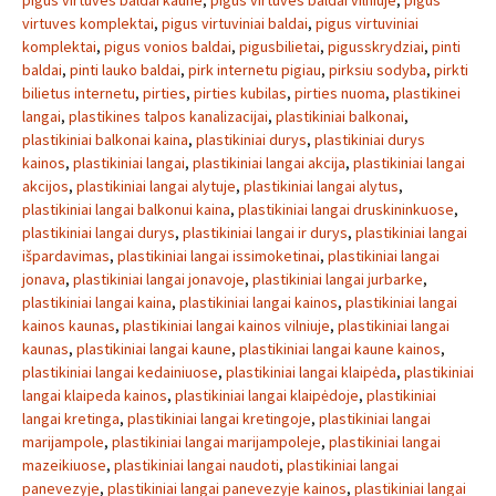
pigus virtuves baldai kaune
,
pigus virtuves baldai vilniuje
,
pigus
virtuves komplektai
,
pigus virtuviniai baldai
,
pigus virtuviniai
komplektai
,
pigus vonios baldai
,
pigusbilietai
,
pigusskrydziai
,
pinti
baldai
,
pinti lauko baldai
,
pirk internetu pigiau
,
pirksiu sodyba
,
pirkti
bilietus internetu
,
pirties
,
pirties kubilas
,
pirties nuoma
,
plastikinei
langai
,
plastikines talpos kanalizacijai
,
plastikiniai balkonai
,
plastikiniai balkonai kaina
,
plastikiniai durys
,
plastikiniai durys
kainos
,
plastikiniai langai
,
plastikiniai langai akcija
,
plastikiniai langai
akcijos
,
plastikiniai langai alytuje
,
plastikiniai langai alytus
,
plastikiniai langai balkonui kaina
,
plastikiniai langai druskininkuose
,
plastikiniai langai durys
,
plastikiniai langai ir durys
,
plastikiniai langai
išpardavimas
,
plastikiniai langai issimoketinai
,
plastikiniai langai
jonava
,
plastikiniai langai jonavoje
,
plastikiniai langai jurbarke
,
plastikiniai langai kaina
,
plastikiniai langai kainos
,
plastikiniai langai
kainos kaunas
,
plastikiniai langai kainos vilniuje
,
plastikiniai langai
kaunas
,
plastikiniai langai kaune
,
plastikiniai langai kaune kainos
,
plastikiniai langai kedainiuose
,
plastikiniai langai klaipėda
,
plastikiniai
langai klaipeda kainos
,
plastikiniai langai klaipėdoje
,
plastikiniai
langai kretinga
,
plastikiniai langai kretingoje
,
plastikiniai langai
marijampole
,
plastikiniai langai marijampoleje
,
plastikiniai langai
mazeikiuose
,
plastikiniai langai naudoti
,
plastikiniai langai
panevezyje
,
plastikiniai langai panevezyje kainos
,
plastikiniai langai