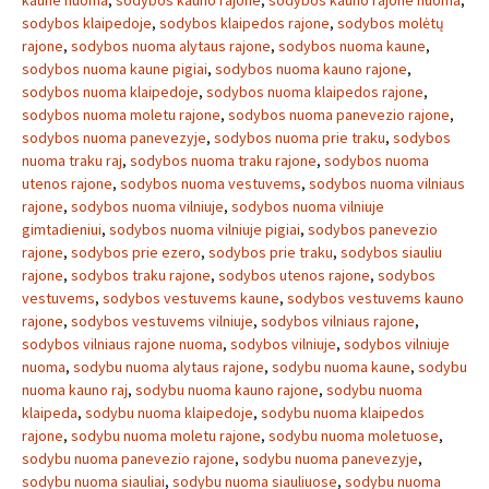
kaune nuoma
,
sodybos kauno rajone
,
sodybos kauno rajone nuoma
,
sodybos klaipedoje
,
sodybos klaipedos rajone
,
sodybos molėtų
rajone
,
sodybos nuoma alytaus rajone
,
sodybos nuoma kaune
,
sodybos nuoma kaune pigiai
,
sodybos nuoma kauno rajone
,
sodybos nuoma klaipedoje
,
sodybos nuoma klaipedos rajone
,
sodybos nuoma moletu rajone
,
sodybos nuoma panevezio rajone
,
sodybos nuoma panevezyje
,
sodybos nuoma prie traku
,
sodybos
nuoma traku raj
,
sodybos nuoma traku rajone
,
sodybos nuoma
utenos rajone
,
sodybos nuoma vestuvems
,
sodybos nuoma vilniaus
rajone
,
sodybos nuoma vilniuje
,
sodybos nuoma vilniuje
gimtadieniui
,
sodybos nuoma vilniuje pigiai
,
sodybos panevezio
rajone
,
sodybos prie ezero
,
sodybos prie traku
,
sodybos siauliu
rajone
,
sodybos traku rajone
,
sodybos utenos rajone
,
sodybos
vestuvems
,
sodybos vestuvems kaune
,
sodybos vestuvems kauno
rajone
,
sodybos vestuvems vilniuje
,
sodybos vilniaus rajone
,
sodybos vilniaus rajone nuoma
,
sodybos vilniuje
,
sodybos vilniuje
nuoma
,
sodybu nuoma alytaus rajone
,
sodybu nuoma kaune
,
sodybu
nuoma kauno raj
,
sodybu nuoma kauno rajone
,
sodybu nuoma
klaipeda
,
sodybu nuoma klaipedoje
,
sodybu nuoma klaipedos
rajone
,
sodybu nuoma moletu rajone
,
sodybu nuoma moletuose
,
sodybu nuoma panevezio rajone
,
sodybu nuoma panevezyje
,
sodybu nuoma siauliai
,
sodybu nuoma siauliuose
,
sodybu nuoma