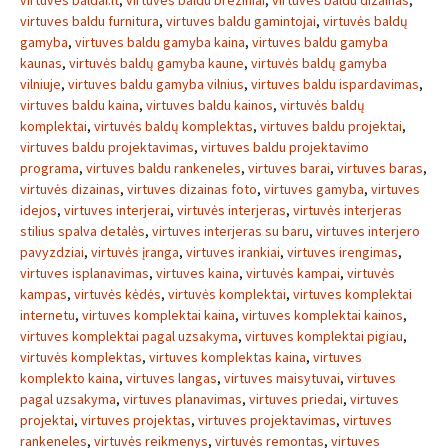
virtuves baldai.lt
,
virtuves baldu breziniai
,
virtuves baldu dizainas
,
virtuves baldu furnitura
,
virtuves baldu gamintojai
,
virtuvės baldų
gamyba
,
virtuves baldu gamyba kaina
,
virtuves baldu gamyba
kaunas
,
virtuvės baldų gamyba kaune
,
virtuvės baldų gamyba
vilniuje
,
virtuves baldu gamyba vilnius
,
virtuves baldu ispardavimas
,
virtuves baldu kaina
,
virtuves baldu kainos
,
virtuvės baldų
komplektai
,
virtuvės baldų komplektas
,
virtuves baldu projektai
,
virtuves baldu projektavimas
,
virtuves baldu projektavimo
programa
,
virtuves baldu rankeneles
,
virtuves barai
,
virtuves baras
,
virtuvės dizainas
,
virtuves dizainas foto
,
virtuves gamyba
,
virtuves
idejos
,
virtuves interjerai
,
virtuvės interjeras
,
virtuvės interjeras
stilius spalva detalės
,
virtuves interjeras su baru
,
virtuves interjero
pavyzdziai
,
virtuvės įranga
,
virtuves irankiai
,
virtuves irengimas
,
virtuves isplanavimas
,
virtuves kaina
,
virtuvės kampai
,
virtuvės
kampas
,
virtuvės kėdės
,
virtuvės komplektai
,
virtuves komplektai
internetu
,
virtuves komplektai kaina
,
virtuves komplektai kainos
,
virtuves komplektai pagal uzsakyma
,
virtuves komplektai pigiau
,
virtuvės komplektas
,
virtuves komplektas kaina
,
virtuves
komplekto kaina
,
virtuves langas
,
virtuves maisytuvai
,
virtuves
pagal uzsakyma
,
virtuves planavimas
,
virtuves priedai
,
virtuves
projektai
,
virtuves projektas
,
virtuves projektavimas
,
virtuves
rankeneles
,
virtuvės reikmenys
,
virtuvės remontas
,
virtuves