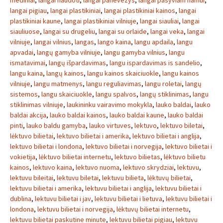
mediniai
,
langai naudoti
,
langai panevezys
,
langai pasyviam namui
,
langai pigiau
,
langai plastikiniai
,
langai plastikiniai kainos
,
langai
plastikiniai kaune
,
langai plastikiniai vilniuje
,
langai siauliai
,
langai
siauliuose
,
langai su drugeliu
,
langai su orlaide
,
langai veka
,
langai
vilniuje
,
langai vilnius
,
langas
,
lango kaina
,
langu apdaila
,
langu
apvadai
,
langų gamyba vilniuje
,
langu gamyba vilnius
,
langu
ismatavimai
,
langų išpardavimas
,
langu ispardavimas is sandelio
,
langu kaina
,
langų kainos
,
langu kainos skaiciuokle
,
langu kainos
vilniuje
,
langu matmenys
,
langu reguliavimas
,
langu roletai
,
langų
sistemos
,
langu skaiciuokle
,
langu spalvos
,
langų stiklinimas
,
langu
stiklinimas vilniuje
,
laukininku vairavimo mokykla
,
lauko baldai
,
lauko
baldai akcija
,
lauko baldai kainos
,
lauko baldai kaune
,
lauko baldai
pinti
,
lauko baldu gamyba
,
lauko virtuves
,
lektuvo
,
lektuvo biletai
,
lėktuvo bilietai
,
lektuvo bilietai i amerika
,
lektuvo bilietai i anglija
,
lektuvo bilietai i londona
,
lektuvo bilietai i norvegija
,
lektuvo bilietai i
vokietija
,
lėktuvo bilietai internetu
,
lektuvo bilietas
,
lėktuvo bilietu
kainos
,
lektuvo kaina
,
lektuvo nuoma
,
lektuvo skrydziai
,
lektuvu
,
lektuvu bileitai
,
lektuvu biletai
,
lektuvu bilieta
,
lėktuvų bilietai
,
lektuvu bilietai i amerika
,
lektuvu bilietai i anglija
,
lektuvu bilietai i
dublina
,
lektuvu bilietai i jav
,
lektuvu bilietai i lietuva
,
lektuvu bilietai i
londona
,
lektuvu bilietai i norvegija
,
lėktuvų bilietai internetu
,
lektuvu bilietai paskutine minute
,
lektuvu bilietai pigiau
,
lektuvu