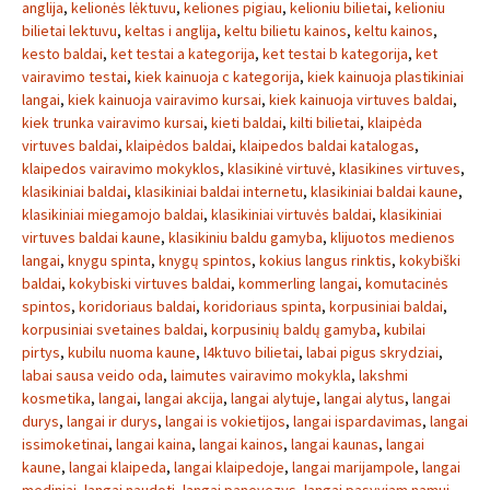
anglija
,
kelionės lėktuvu
,
keliones pigiau
,
kelioniu bilietai
,
kelioniu
bilietai lektuvu
,
keltas i anglija
,
keltu bilietu kainos
,
keltu kainos
,
kesto baldai
,
ket testai a kategorija
,
ket testai b kategorija
,
ket
vairavimo testai
,
kiek kainuoja c kategorija
,
kiek kainuoja plastikiniai
langai
,
kiek kainuoja vairavimo kursai
,
kiek kainuoja virtuves baldai
,
kiek trunka vairavimo kursai
,
kieti baldai
,
kilti bilietai
,
klaipėda
virtuves baldai
,
klaipėdos baldai
,
klaipedos baldai katalogas
,
klaipedos vairavimo mokyklos
,
klasikinė virtuvė
,
klasikines virtuves
,
klasikiniai baldai
,
klasikiniai baldai internetu
,
klasikiniai baldai kaune
,
klasikiniai miegamojo baldai
,
klasikiniai virtuvės baldai
,
klasikiniai
virtuves baldai kaune
,
klasikiniu baldu gamyba
,
klijuotos medienos
langai
,
knygu spinta
,
knygų spintos
,
kokius langus rinktis
,
kokybiški
baldai
,
kokybiski virtuves baldai
,
kommerling langai
,
komutacinės
spintos
,
koridoriaus baldai
,
koridoriaus spinta
,
korpusiniai baldai
,
korpusiniai svetaines baldai
,
korpusinių baldų gamyba
,
kubilai
pirtys
,
kubilu nuoma kaune
,
l4ktuvo bilietai
,
labai pigus skrydziai
,
labai sausa veido oda
,
laimutes vairavimo mokykla
,
lakshmi
kosmetika
,
langai
,
langai akcija
,
langai alytuje
,
langai alytus
,
langai
durys
,
langai ir durys
,
langai is vokietijos
,
langai ispardavimas
,
langai
issimoketinai
,
langai kaina
,
langai kainos
,
langai kaunas
,
langai
kaune
,
langai klaipeda
,
langai klaipedoje
,
langai marijampole
,
langai