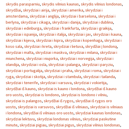
skrydis parasparniu
,
skrydis vilnius kaunas
,
skrydis vilnius londonas
,
skrydžiai
,
skrydziai i airija
,
skrydziai i amerika
,
skrydziai i
amsterdama
,
skrydziai i anglija
,
skrydziai i barselona
,
skrydziai i
berlyna
,
skrydziai i cikaga
,
skrydziai i danija
,
skrydziai i dublina
,
skrydziai i edinburga
,
skrydziai i frankfurta
,
skrydziai i graikija
,
skrydziai i ispanija
,
skrydziai i italija
,
skrydziai i jav
,
skrydziai i kauna
,
skrydziai i kijeva
,
skrydziai i kipra
,
skrydziai i kopenhaga
,
skrydziai i
koso sala
,
skrydziai i kreta
,
skrydziai i lietuva
,
skrydžiai į londoną
,
skrydziai i malta
,
skrydziai i maskva
,
skrydziai i milana
,
skrydziai i
miunchena
,
skrydziai i niujorka
,
skrydziai i norvegija
,
skrydziai i
olandija
,
skrydziai i osla
,
skrydziai i palanga
,
skrydziai i paryziu
,
skrydziai i portugalija
,
skrydziai i praha
,
skrydziai i roma
,
skrydziai i
ryga
,
skrydziai i skotija
,
skrydziai i stambula
,
skrydziai i tailanda
,
skrydziai i tenerife
,
skrydziai i varsuva
,
skrydziai i vokietija
,
skrydžiai iš kauno
,
skrydziai is kauno i londona
,
skrydžiai iš kauno
oro uosto
,
skrydziai is londono
,
skrydziai is londono i vilniu
,
skrydziai is palangos
,
skrydžiai iš rygos
,
skrydžiai iš rygos oro
uosto
,
skrydziai is varsuvos
,
skrydžiai iš vilniaus
,
skrydziai is vilniaus
i londona
,
skrydžiai iš vilniaus oro uosto
,
skrydziai kaunas londonas
,
skrydziai lektuvu
,
skrydziai londonas vilnius
,
skrydziai paskutine
minute
,
skrydziai pigiau
,
skrydziai pigus
,
skrydziai vilnius londonas
,