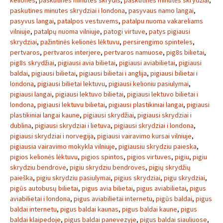
keliones
,
paskutines minutes skrydis
,
paskutinės minutės skrydžiai
,
paskutines minutes skrydziai i londona
,
pasyvaus namo langai
,
pasyvus langai
,
patalpos vestuvems
,
patalpu nuoma vakareliams
vilniuje
,
patalpų nuoma vilniuje
,
patogi virtuve
,
patys pigiausi
skrydziai
,
pažintinės kelionės lėktuvu
,
persirengimo spinteles
,
pertvaros
,
pertvaros interjere
,
pertvaros namuose
,
pig8s bilietai
,
pig8s skrydžiai
,
pigiausi avia bilietai
,
pigiausi aviabilietai
,
pigiausi
baldai
,
pigiausi bilietai
,
pigiausi bilietai i anglija
,
pigiausi bilietai i
londona
,
pigiausi bilietai lektuvu
,
pigiausi kelioniu pasiulymai
,
pigiausi langai
,
pigiausi lektuvo bilietai
,
pigiausi lektuvo bilietai i
londona
,
pigiausi lektuvu bilietai
,
pigiausi plastikiniai langai
,
pigiausi
plastikiniai langai kaune
,
pigiausi skrydžiai
,
pigiausi skrydziai i
dublina
,
pigiausi skrydziai i lietuva
,
pigiausi skrydziai i londona
,
pigiausi skrydziai i norvegija
,
pigiausi vairavimo kursai vilniuje
,
pigiausia vairavimo mokykla vilniuje
,
pigiausiu skrydziu paieska
,
pigios kelionės lėktuvu
,
pigios spintos
,
pigios virtuves
,
pigiu
,
pigiu
skrydziu bendrove
,
pigiu skrydziu bendroves
,
pigių skrydžių
paieška
,
pigiu skrydziu pasiulymai
,
pigius skrydziai
,
pigu skrydziai
,
pigūs autobusų bilietai
,
pigus avia bilietai
,
pigus aviabilietai
,
pigus
aviabilietai i londona
,
pigus aviabilietai internetu
,
pigūs baldai
,
pigus
baldai internetu
,
pigus baldai kaunas
,
pigus baldai kaune
,
pigus
baldai klaipedoje
,
pigus baldai panevezyje
,
pigus baldai siauliuose
,