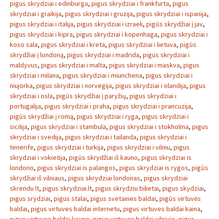
pigus skrydziai i edinburga
,
pigus skrydziai i frankfurta
,
pigus
skrydziai i graikija
,
pigus skrydziai i gruzija
,
pigus skrydziai i ispanija
,
pigus skrydziai i italija
,
pigus skrydziai i izraeli
,
pigūs skrydžiai į jav
,
pigus skrydziai i kipra
,
pigus skrydziai i kopenhaga
,
pigus skrydziai i
koso sala
,
pigus skrydziai i kreta
,
pigus skrydziai i lietuva
,
pigūs
skrydžiai į londoną
,
pigus skrydziai i madrida
,
pigus skrydziai i
maldyvus
,
pigus skrydziai i malta
,
pigus skrydziai i maskva
,
pigus
skrydziai i milana
,
pigus skrydziai i miunchena
,
pigus skrydziai i
niujorka
,
pigus skrydziai i norvegija
,
pigus skrydziai i olandija
,
pigus
skrydziai i osla
,
pigūs skrydžiai į paryžių
,
pigus skrydziai i
portugalija
,
pigus skrydziai i praha
,
pigus skrydziai i prancuzija
,
pigūs skrydžiai į romą
,
pigus skrydziai i ryga
,
pigus skrydziai i
sicilija
,
pigus skrydziai i stambula
,
pigus skrydziai i stokholma
,
pigus
skrydziai i svedija
,
pigus skrydziai i tailanda
,
pigus skrydziai i
tenerife
,
pigus skrydziai i turkija
,
pigus skrydziai i vilniu
,
pigus
skrydziai i vokietija
,
pigūs skrydžiai iš kauno
,
pigus skrydziai is
londono
,
pigus skrydziai is palangos
,
pigus skrydziai is rygos
,
pigūs
skrydžiai iš vilniaus
,
pigus skrydziai londonas
,
pigus skrydziai
skrendu lt
,
pigus skrydziai.lt
,
pigus skrydziu bilietai
,
pigus skydziai
,
pigus srydziai
,
pigus stalai
,
pigus svetaines baldai
,
pigūs virtuvės
baldai
,
pigus virtuves baldai internetu
,
pigus virtuves baldai kaina
,