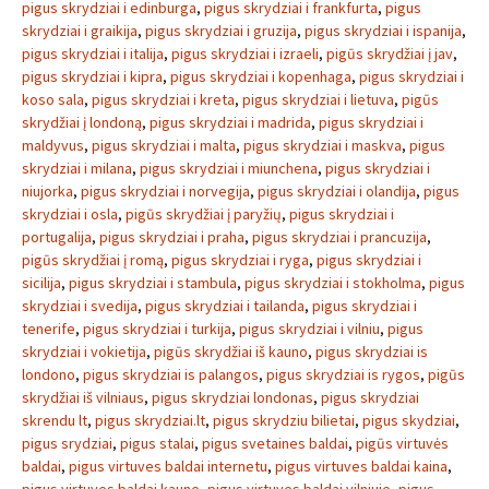
pigus skrydziai i edinburga
,
pigus skrydziai i frankfurta
,
pigus
skrydziai i graikija
,
pigus skrydziai i gruzija
,
pigus skrydziai i ispanija
,
pigus skrydziai i italija
,
pigus skrydziai i izraeli
,
pigūs skrydžiai į jav
,
pigus skrydziai i kipra
,
pigus skrydziai i kopenhaga
,
pigus skrydziai i
koso sala
,
pigus skrydziai i kreta
,
pigus skrydziai i lietuva
,
pigūs
skrydžiai į londoną
,
pigus skrydziai i madrida
,
pigus skrydziai i
maldyvus
,
pigus skrydziai i malta
,
pigus skrydziai i maskva
,
pigus
skrydziai i milana
,
pigus skrydziai i miunchena
,
pigus skrydziai i
niujorka
,
pigus skrydziai i norvegija
,
pigus skrydziai i olandija
,
pigus
skrydziai i osla
,
pigūs skrydžiai į paryžių
,
pigus skrydziai i
portugalija
,
pigus skrydziai i praha
,
pigus skrydziai i prancuzija
,
pigūs skrydžiai į romą
,
pigus skrydziai i ryga
,
pigus skrydziai i
sicilija
,
pigus skrydziai i stambula
,
pigus skrydziai i stokholma
,
pigus
skrydziai i svedija
,
pigus skrydziai i tailanda
,
pigus skrydziai i
tenerife
,
pigus skrydziai i turkija
,
pigus skrydziai i vilniu
,
pigus
skrydziai i vokietija
,
pigūs skrydžiai iš kauno
,
pigus skrydziai is
londono
,
pigus skrydziai is palangos
,
pigus skrydziai is rygos
,
pigūs
skrydžiai iš vilniaus
,
pigus skrydziai londonas
,
pigus skrydziai
skrendu lt
,
pigus skrydziai.lt
,
pigus skrydziu bilietai
,
pigus skydziai
,
pigus srydziai
,
pigus stalai
,
pigus svetaines baldai
,
pigūs virtuvės
baldai
,
pigus virtuves baldai internetu
,
pigus virtuves baldai kaina
,