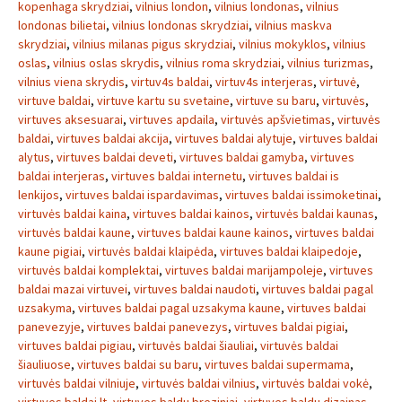
kopenhaga skrydziai
,
vilnius london
,
vilnius londonas
,
vilnius
londonas bilietai
,
vilnius londonas skrydziai
,
vilnius maskva
skrydziai
,
vilnius milanas pigus skrydziai
,
vilnius mokyklos
,
vilnius
oslas
,
vilnius oslas skrydis
,
vilnius roma skrydziai
,
vilnius turizmas
,
vilnius viena skrydis
,
virtuv4s baldai
,
virtuv4s interjeras
,
virtuvė
,
virtuve baldai
,
virtuve kartu su svetaine
,
virtuve su baru
,
virtuvės
,
virtuves aksesuarai
,
virtuves apdaila
,
virtuvės apšvietimas
,
virtuvės
baldai
,
virtuves baldai akcija
,
virtuves baldai alytuje
,
virtuves baldai
alytus
,
virtuves baldai deveti
,
virtuves baldai gamyba
,
virtuves
baldai interjeras
,
virtuves baldai internetu
,
virtuves baldai is
lenkijos
,
virtuves baldai ispardavimas
,
virtuves baldai issimoketinai
,
virtuvės baldai kaina
,
virtuves baldai kainos
,
virtuvės baldai kaunas
,
virtuvės baldai kaune
,
virtuves baldai kaune kainos
,
virtuves baldai
kaune pigiai
,
virtuvės baldai klaipėda
,
virtuves baldai klaipedoje
,
virtuvės baldai komplektai
,
virtuves baldai marijampoleje
,
virtuves
baldai mazai virtuvei
,
virtuves baldai naudoti
,
virtuves baldai pagal
uzsakyma
,
virtuves baldai pagal uzsakyma kaune
,
virtuves baldai
panevezyje
,
virtuves baldai panevezys
,
virtuves baldai pigiai
,
virtuves baldai pigiau
,
virtuvės baldai šiauliai
,
virtuvės baldai
šiauliuose
,
virtuves baldai su baru
,
virtuves baldai supermama
,
virtuvės baldai vilniuje
,
virtuvės baldai vilnius
,
virtuvės baldai vokė
,