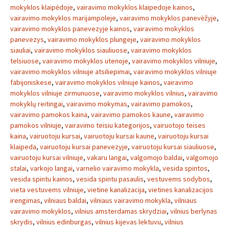
mokyklos klaipėdoje
,
vairavimo mokyklos klaipedoje kainos
,
vairavimo mokyklos marijampoleje
,
vairavimo mokyklos panevėžyje
,
vairavimo mokyklos panevezyje kainos
,
vairavimo mokyklos
panevezys
,
vairavimo mokyklos plungeje
,
vairavimo mokyklos
siauliai
,
vairavimo mokyklos siauliuose
,
vairavimo mokyklos
telsiuose
,
vairavimo mokyklos utenoje
,
vairavimo mokyklos vilniuje
,
vairavimo mokyklos vilniuje atsiliepimai
,
vairavimo mokyklos vilniuje
fabijoniskese
,
vairavimo mokyklos vilniuje kainos
,
vairavimo
mokyklos vilniuje zirmunuose
,
vairavimo mokyklos vilnius
,
vairavimo
mokyklų reitingai
,
vairavimo mokymas
,
vairavimo pamokos
,
vairavimo pamokos kaina
,
vairavimo pamokos kaune
,
vairavimo
pamokos vilniuje
,
vairavimo teisiu kategorijos
,
vairuotojo teises
kaina
,
vairuotoju kursai
,
vairuotoju kursai kaune
,
vairuotoju kursai
klaipeda
,
vairuotoju kursai panevezyje
,
vairuotoju kursai siauliuose
,
vairuotoju kursai vilniuje
,
vakaru langai
,
valgomojo baldai
,
valgomojo
stalai
,
varkojo langai
,
varnelio vairavimo mokykla
,
vesida spintos
,
vesida spintu kainos
,
vesida spintu pasaulis
,
vestuvems sodybos
,
vieta vestuvems vilniuje
,
vietine kanalizacija
,
vietines kanalizacijos
irengimas
,
vilniaus baldai
,
vilniaus vairavimo mokykla
,
vilniaus
vairavimo mokyklos
,
vilnius amsterdamas skrydziai
,
vilnius berlynas
skrydis
,
vilnius edinburgas
,
vilnius kijevas lektuvu
,
vilnius