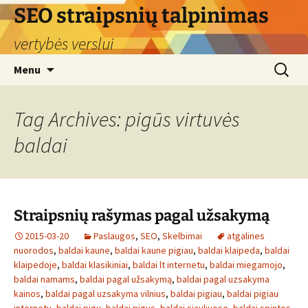
Skip
SEO straipsnių talpinimas
to
vertybės verslui
content
Search
Menu
for:
Tag Archives: pigūs virtuvės
baldai
Straipsnių rašymas pagal užsakymą
2015-03-20
Paslaugos
,
SEO
,
Skelbimai
atgalines
nuorodos
,
baldai kaune
,
baldai kaune pigiau
,
baldai klaipeda
,
baldai
klaipedoje
,
baldai klasikiniai
,
baldai lt internetu
,
baldai miegamojo
,
baldai namams
,
baldai pagal užsakymą
,
baldai pagal uzsakyma
kainos
,
baldai pagal uzsakyma vilnius
,
baldai pigiau
,
baldai pigiau