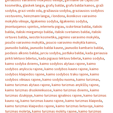
geriausios vairavimo mokyklos vilniuje
,
germaine de capuccini
kosmetika
,
glaskek langai
,
grafų baldai
,
grafu baldai kainos
,
graži
sodyba
,
grazi veido oda
,
gražiausia sodyba
,
graziausios sodybos
vestuvems
,
heinzmann langai
,
i londona
,
ikonikovo vairavimo
mokykla vilniuje
,
ilgakiemio sodyba
,
ilgakiemis sodyba
,
įmontuojamos spintos
,
internetu pigiau
,
isskirtiniai baldai
,
italiski
baldai
,
italiski miegamojo baldai
,
italiski svetaines baldai
,
italiski
virtuves baldai
,
iwostin kosmetika
,
jagmino vairavimo mokykla
,
jasučio vairavimo mokykla
,
jasucio vairavimo mokykla kainos
,
jaunuolio baldai
,
jaunuolio baldai kaune
,
jaunuolio kambario baldai
,
juodasis alksnis baldai
,
jurciu sodyba
,
justluka baldai
,
kada geriausia
pirkti lektuvo bilietus
,
kada pigiausi lektuvu bilietai
,
kaimo sodyba
,
kaimo sodyba dviems
,
kaimo sodybos alytaus rajone
,
kaimo
sodybos anyksciu rajone
,
kaimo sodybos kauno rajone
,
kaimo
sodybos klaipedos rajone
,
kaimo sodybos traku rajone
,
kaimo
sodybos vilniaus rajone
,
kaimo sodybu nuoma
,
kaimo turizmas
,
kaimo turizmas alytaus rajone
,
kaimo turizmas anykščių rajone
,
kaimo turizmas druskininkuose
,
kaimo turizmas dviems
,
kaimo
turizmas dzukijoje
,
kaimo turizmas ignalinos rajone
,
kaimo turizmas
kauno raj
,
kaimo turizmas kauno rajone
,
kaimo turizmas klaipeda
,
kaimo turizmas klaipedos rajone
,
kaimo turizmas lietuvoje
,
kaimo
turizmas moletai
,
kaimo turizmas molėtų rajone
,
kaimo turizmas