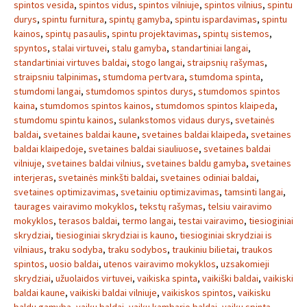
spintos vesida
,
spintos vidus
,
spintos vilniuje
,
spintos vilnius
,
spintu
durys
,
spintu furnitura
,
spintų gamyba
,
spintu ispardavimas
,
spintu
kainos
,
spintų pasaulis
,
spintu projektavimas
,
spintų sistemos
,
spyntos
,
stalai virtuvei
,
stalu gamyba
,
standartiniai langai
,
standartiniai virtuves baldai
,
stogo langai
,
straipsnių rašymas
,
straipsniu talpinimas
,
stumdoma pertvara
,
stumdoma spinta
,
stumdomi langai
,
stumdomos spintos durys
,
stumdomos spintos
kaina
,
stumdomos spintos kainos
,
stumdomos spintos klaipeda
,
stumdomu spintu kainos
,
sulankstomos vidaus durys
,
svetainės
baldai
,
svetaines baldai kaune
,
svetaines baldai klaipeda
,
svetaines
baldai klaipedoje
,
svetaines baldai siauliuose
,
svetaines baldai
vilniuje
,
svetaines baldai vilnius
,
svetaines baldu gamyba
,
svetaines
interjeras
,
svetainės minkšti baldai
,
svetaines odiniai baldai
,
svetaines optimizavimas
,
svetainiu optimizavimas
,
tamsinti langai
,
taurages vairavimo mokyklos
,
tekstų rašymas
,
telsiu vairavimo
mokyklos
,
terasos baldai
,
termo langai
,
testai vairavimo
,
tiesioginiai
skrydziai
,
tiesioginiai skrydziai is kauno
,
tiesioginiai skrydziai is
vilniaus
,
traku sodyba
,
traku sodybos
,
traukiniu bilietai
,
traukos
spintos
,
uosio baldai
,
utenos vairavimo mokyklos
,
uzsakomieji
skrydziai
,
užuolaidos virtuvei
,
vaikiska spinta
,
vaikiški baldai
,
vaikiski
baldai kaune
,
vaikiski baldai vilniuje
,
vaikiskos spintos
,
vaikisku