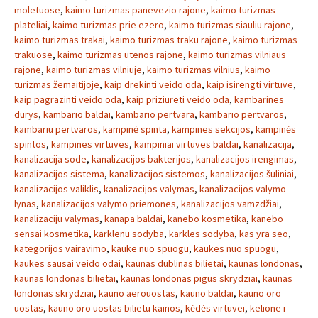
moletuose
,
kaimo turizmas panevezio rajone
,
kaimo turizmas
plateliai
,
kaimo turizmas prie ezero
,
kaimo turizmas siauliu rajone
,
kaimo turizmas trakai
,
kaimo turizmas traku rajone
,
kaimo turizmas
trakuose
,
kaimo turizmas utenos rajone
,
kaimo turizmas vilniaus
rajone
,
kaimo turizmas vilniuje
,
kaimo turizmas vilnius
,
kaimo
turizmas žemaitijoje
,
kaip drekinti veido oda
,
kaip isirengti virtuve
,
kaip pagrazinti veido oda
,
kaip priziureti veido oda
,
kambarines
durys
,
kambario baldai
,
kambario pertvara
,
kambario pertvaros
,
kambariu pertvaros
,
kampinė spinta
,
kampines sekcijos
,
kampinės
spintos
,
kampines virtuves
,
kampiniai virtuves baldai
,
kanalizacija
,
kanalizacija sode
,
kanalizacijos bakterijos
,
kanalizacijos irengimas
,
kanalizacijos sistema
,
kanalizacijos sistemos
,
kanalizacijos šuliniai
,
kanalizacijos valiklis
,
kanalizacijos valymas
,
kanalizacijos valymo
lynas
,
kanalizacijos valymo priemones
,
kanalizacijos vamzdžiai
,
kanalizaciju valymas
,
kanapa baldai
,
kanebo kosmetika
,
kanebo
sensai kosmetika
,
karklenu sodyba
,
karkles sodyba
,
kas yra seo
,
kategorijos vairavimo
,
kauke nuo spuogu
,
kaukes nuo spuogu
,
kaukes sausai veido odai
,
kaunas dublinas bilietai
,
kaunas londonas
,
kaunas londonas bilietai
,
kaunas londonas pigus skrydziai
,
kaunas
londonas skrydziai
,
kauno aerouostas
,
kauno baldai
,
kauno oro
uostas
,
kauno oro uostas bilietu kainos
,
kėdės virtuvei
,
kelione i