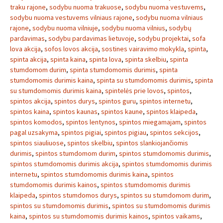
traku rajone
,
sodybu nuoma trakuose
,
sodybu nuoma vestuvems
,
sodybu nuoma vestuvems vilniaus rajone
,
sodybu nuoma vilniaus
rajone
,
sodybu nuoma vilniuje
,
sodybu nuoma vilnius
,
sodybų
pardavimas
,
sodybu pardavimas lietuvoje
,
sodybu projektai
,
sofa
lova akcija
,
sofos lovos akcija
,
sostines vairavimo mokykla
,
spinta
,
spinta akcija
,
spinta kaina
,
spinta lova
,
spinta skelbiu
,
spinta
stumdomom durim
,
spinta stumdomomis durimis
,
spinta
stumdomomis durimis kaina
,
spinta su stumdomomis durimis
,
spinta
su stumdomomis durimis kaina
,
spintelės prie lovos
,
spintos
,
spintos akcija
,
spintos durys
,
spintos guru
,
spintos internetu
,
spintos kaina
,
spintos kaunas
,
spintos kaune
,
spintos klaipeda
,
spintos komodos
,
spintos lentynos
,
spintos miegamajam
,
spintos
pagal uzsakyma
,
spintos pigiai
,
spintos pigiau
,
spintos sekcijos
,
spintos siauliuose
,
spintos skelbiu
,
spintos slankiojančiomis
durimis
,
spintos stumdomom durim
,
spintos stumdomomis durimis
,
spintos stumdomomis durimis akcija
,
spintos stumdomomis durimis
internetu
,
spintos stumdomomis durimis kaina
,
spintos
stumdomomis durimis kainos
,
spintos stumdomomis durimis
klaipeda
,
spintos stumdomos durys
,
spintos su stumdomom durim
,
spintos su stumdomomis durimis
,
spintos su stumdomomis durimis
kaina
,
spintos su stumdomomis durimis kainos
,
spintos vaikams
,