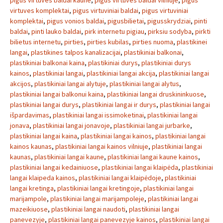
pigus virtuves baldai kaune
,
pigus virtuves baldai vilniuje
,
pigus
virtuves komplektai
,
pigus virtuviniai baldai
,
pigus virtuviniai
komplektai
,
pigus vonios baldai
,
pigusbilietai
,
pigusskrydziai
,
pinti
baldai
,
pinti lauko baldai
,
pirk internetu pigiau
,
pirksiu sodyba
,
pirkti
bilietus internetu
,
pirties
,
pirties kubilas
,
pirties nuoma
,
plastikinei
langai
,
plastikines talpos kanalizacijai
,
plastikiniai balkonai
,
plastikiniai balkonai kaina
,
plastikiniai durys
,
plastikiniai durys
kainos
,
plastikiniai langai
,
plastikiniai langai akcija
,
plastikiniai langai
akcijos
,
plastikiniai langai alytuje
,
plastikiniai langai alytus
,
plastikiniai langai balkonui kaina
,
plastikiniai langai druskininkuose
,
plastikiniai langai durys
,
plastikiniai langai ir durys
,
plastikiniai langai
išpardavimas
,
plastikiniai langai issimoketinai
,
plastikiniai langai
jonava
,
plastikiniai langai jonavoje
,
plastikiniai langai jurbarke
,
plastikiniai langai kaina
,
plastikiniai langai kainos
,
plastikiniai langai
kainos kaunas
,
plastikiniai langai kainos vilniuje
,
plastikiniai langai
kaunas
,
plastikiniai langai kaune
,
plastikiniai langai kaune kainos
,
plastikiniai langai kedainiuose
,
plastikiniai langai klaipėda
,
plastikiniai
langai klaipeda kainos
,
plastikiniai langai klaipėdoje
,
plastikiniai
langai kretinga
,
plastikiniai langai kretingoje
,
plastikiniai langai
marijampole
,
plastikiniai langai marijampoleje
,
plastikiniai langai
mazeikiuose
,
plastikiniai langai naudoti
,
plastikiniai langai
panevezyje
,
plastikiniai langai panevezyje kainos
,
plastikiniai langai