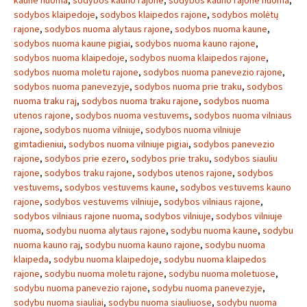
kaune nuoma
,
sodybos kauno rajone
,
sodybos kauno rajone nuoma
,
sodybos klaipedoje
,
sodybos klaipedos rajone
,
sodybos molėtų
rajone
,
sodybos nuoma alytaus rajone
,
sodybos nuoma kaune
,
sodybos nuoma kaune pigiai
,
sodybos nuoma kauno rajone
,
sodybos nuoma klaipedoje
,
sodybos nuoma klaipedos rajone
,
sodybos nuoma moletu rajone
,
sodybos nuoma panevezio rajone
,
sodybos nuoma panevezyje
,
sodybos nuoma prie traku
,
sodybos
nuoma traku raj
,
sodybos nuoma traku rajone
,
sodybos nuoma
utenos rajone
,
sodybos nuoma vestuvems
,
sodybos nuoma vilniaus
rajone
,
sodybos nuoma vilniuje
,
sodybos nuoma vilniuje
gimtadieniui
,
sodybos nuoma vilniuje pigiai
,
sodybos panevezio
rajone
,
sodybos prie ezero
,
sodybos prie traku
,
sodybos siauliu
rajone
,
sodybos traku rajone
,
sodybos utenos rajone
,
sodybos
vestuvems
,
sodybos vestuvems kaune
,
sodybos vestuvems kauno
rajone
,
sodybos vestuvems vilniuje
,
sodybos vilniaus rajone
,
sodybos vilniaus rajone nuoma
,
sodybos vilniuje
,
sodybos vilniuje
nuoma
,
sodybu nuoma alytaus rajone
,
sodybu nuoma kaune
,
sodybu
nuoma kauno raj
,
sodybu nuoma kauno rajone
,
sodybu nuoma
klaipeda
,
sodybu nuoma klaipedoje
,
sodybu nuoma klaipedos
rajone
,
sodybu nuoma moletu rajone
,
sodybu nuoma moletuose
,
sodybu nuoma panevezio rajone
,
sodybu nuoma panevezyje
,
sodybu nuoma siauliai
,
sodybu nuoma siauliuose
,
sodybu nuoma