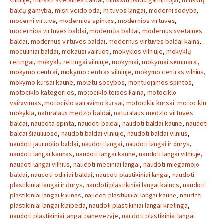
vilniuje
,
minkšti svetainės baldai
,
minkstu baldu gamintojai
,
minkštų
baldų gamyba
,
misri veido oda
,
mituvos langai
,
moderni sodyba
,
moderni virtuvė
,
modernios spintos
,
modernios virtuves
,
modernios virtuves baldai
,
modernūs baldai
,
modernus svetaines
baldai
,
modernus virtuves baldai
,
modernus virtuves baldai kaina
,
moduliniai baldai
,
mokausi vairuoti
,
mokyklos vilniuje
,
mokyklų
reitingai
,
mokyklu reitingai vilniuje
,
mokymai
,
mokymai seminarai
,
mokymo centrai
,
mokymo centras vilniuje
,
mokymo centras vilnius
,
mokymo kursai kaune
,
moletu sodybos
,
montuojamos spintos
,
motociklo kategorijos
,
motociklo teises kaina
,
motociklo
vairavimas
,
motociklo vairavimo kursai
,
motociklu kursai
,
motociklu
mokykla
,
naturalaus medzio baldai
,
naturalaus medzio virtuves
baldai
,
naudota spinta
,
naudoti baldai
,
naudoti baldai kaune
,
naudoti
baldai šiauliuose
,
naudoti baldai vilniuje
,
naudoti baldai vilnius
,
naudoti jaunuolio baldai
,
naudoti langai
,
naudoti langai ir durys
,
naudoti langai kaunas
,
naudoti langai kaune
,
naudoti langai vilniuje
,
naudoti langai vilnius
,
naudoti mediniai langai
,
naudoti miegamojo
baldai
,
naudoti odiniai baldai
,
naudoti plastikiniai langai
,
naudoti
plastikiniai langai ir durys
,
naudoti plastikiniai langai kainos
,
naudoti
plastikiniai langai kaunas
,
naudoti plastikiniai langai kaune
,
naudoti
plastikiniai langai klaipeda
,
naudoti plastikiniai langai kretinga
,
naudoti plastikiniai langai panevezyje
,
naudoti plastikiniai langai