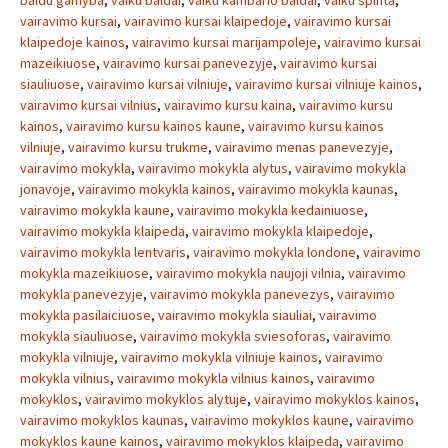
baldu gamyba
,
vaiku baldai
,
vaiku kambario baldai
,
vaiku spinta
,
vairavimo kursai
,
vairavimo kursai klaipedoje
,
vairavimo kursai
klaipedoje kainos
,
vairavimo kursai marijampoleje
,
vairavimo kursai
mazeikiuose
,
vairavimo kursai panevezyje
,
vairavimo kursai
siauliuose
,
vairavimo kursai vilniuje
,
vairavimo kursai vilniuje kainos
,
vairavimo kursai vilnius
,
vairavimo kursu kaina
,
vairavimo kursu
kainos
,
vairavimo kursu kainos kaune
,
vairavimo kursu kainos
vilniuje
,
vairavimo kursu trukme
,
vairavimo menas panevezyje
,
vairavimo mokykla
,
vairavimo mokykla alytus
,
vairavimo mokykla
jonavoje
,
vairavimo mokykla kainos
,
vairavimo mokykla kaunas
,
vairavimo mokykla kaune
,
vairavimo mokykla kedainiuose
,
vairavimo mokykla klaipeda
,
vairavimo mokykla klaipedoje
,
vairavimo mokykla lentvaris
,
vairavimo mokykla londone
,
vairavimo
mokykla mazeikiuose
,
vairavimo mokykla naujoji vilnia
,
vairavimo
mokykla panevezyje
,
vairavimo mokykla panevezys
,
vairavimo
mokykla pasilaiciuose
,
vairavimo mokykla siauliai
,
vairavimo
mokykla siauliuose
,
vairavimo mokykla sviesoforas
,
vairavimo
mokykla vilniuje
,
vairavimo mokykla vilniuje kainos
,
vairavimo
mokykla vilnius
,
vairavimo mokykla vilnius kainos
,
vairavimo
mokyklos
,
vairavimo mokyklos alytuje
,
vairavimo mokyklos kainos
,
vairavimo mokyklos kaunas
,
vairavimo mokyklos kaune
,
vairavimo
mokyklos kaune kainos
,
vairavimo mokyklos klaipeda
,
vairavimo