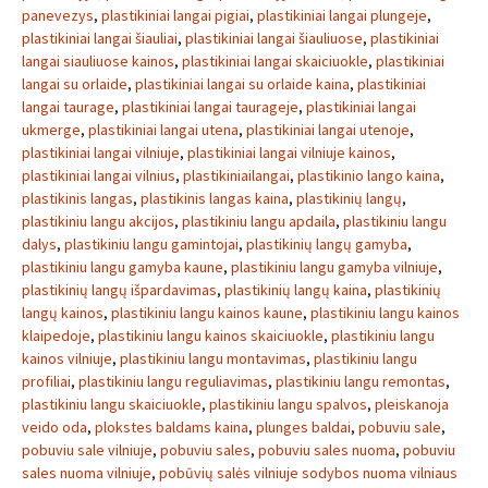
panevezys
,
plastikiniai langai pigiai
,
plastikiniai langai plungeje
,
plastikiniai langai šiauliai
,
plastikiniai langai šiauliuose
,
plastikiniai
langai siauliuose kainos
,
plastikiniai langai skaiciuokle
,
plastikiniai
langai su orlaide
,
plastikiniai langai su orlaide kaina
,
plastikiniai
langai taurage
,
plastikiniai langai taurageje
,
plastikiniai langai
ukmerge
,
plastikiniai langai utena
,
plastikiniai langai utenoje
,
plastikiniai langai vilniuje
,
plastikiniai langai vilniuje kainos
,
plastikiniai langai vilnius
,
plastikiniailangai
,
plastikinio lango kaina
,
plastikinis langas
,
plastikinis langas kaina
,
plastikinių langų
,
plastikiniu langu akcijos
,
plastikiniu langu apdaila
,
plastikiniu langu
dalys
,
plastikiniu langu gamintojai
,
plastikinių langų gamyba
,
plastikiniu langu gamyba kaune
,
plastikiniu langu gamyba vilniuje
,
plastikinių langų išpardavimas
,
plastikinių langų kaina
,
plastikinių
langų kainos
,
plastikiniu langu kainos kaune
,
plastikiniu langu kainos
klaipedoje
,
plastikiniu langu kainos skaiciuokle
,
plastikiniu langu
kainos vilniuje
,
plastikiniu langu montavimas
,
plastikiniu langu
profiliai
,
plastikiniu langu reguliavimas
,
plastikiniu langu remontas
,
plastikiniu langu skaiciuokle
,
plastikiniu langu spalvos
,
pleiskanoja
veido oda
,
plokstes baldams kaina
,
plunges baldai
,
pobuviu sale
,
pobuviu sale vilniuje
,
pobuviu sales
,
pobuviu sales nuoma
,
pobuviu
sales nuoma vilniuje
,
pobūvių salės vilniuje sodybos nuoma vilniaus