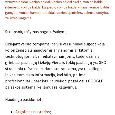
virtuves baldai
,
vonios baldai
,
vonios baldai akcija
,
vonios baldai
internetu
,
vonios baldai klaipeda
,
vonios baldai vilnius
,
vonios baldu
gamyba
,
vonios kambario baldai
,
vonios spinteles
,
zalensu sodyba
,
zaliuzes langams
Straipsnių rašymas pagal užsakymą
Didėjant verslo tempams, ne visi verslininkai sugeba koja
kojon žengti su naujovėmis ar vienomis ar kitomis
technologijomis bei reikalavimais joms, todėl dažnais
griebiasi paslaugų tiekėjų. Viena iš tokių paslaugų yra SEO
straipsnių rašymas, kuriam, suprantama, yra reikalingas
laikas, tam tikra informacija, kad būtų galima
profesionaliai jį parašyti ir sudėlioti pagal visus GOOGLE
paieškos sistemai keliamus reikalavimus.
Naudinga pasidomėti:
Atgalines nuorodos
;