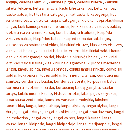
anglija
,
kelionės lėktuvu
,
keliones pigiau
,
kelioniu bilietai
,
kelioniu
bilietai lektuvu
,
keltas i anglija
,
keltu bilietu kainos
,
keltu kainos
,
kesto baldai
,
ket testai a kategorija
,
ket testai b kategorija
,
ket
vairavimo testai
,
kiek kainuoja c kategorija
,
kiek kainuoja plastikiniai
langai
,
kiek kainuoja vairavimo kursai
,
kiek kainuoja virtuves baldai
,
kiek trunka vairavimo kursai
,
kieti baldai
,
kilti bilietai
,
klaipėda
virtuves baldai
,
klaipėdos baldai
,
klaipedos baldai katalogas
,
klaipedos vairavimo mokyklos
,
klasikinė virtuvė
,
klasikines virtuves
,
klasikiniai baldai
,
klasikiniai baldai internetu
,
klasikiniai baldai kaune
,
klasikiniai miegamojo baldai
,
klasikiniai virtuvės baldai
,
klasikiniai
virtuves baldai kaune
,
klasikiniu baldu gamyba
,
klijuotos medienos
langai
,
knygu spinta
,
knygų spintos
,
kokius langus rinktis
,
kokybiški
baldai
,
kokybiski virtuves baldai
,
kommerling langai
,
komutacinės
spintos
,
koridoriaus baldai
,
koridoriaus spinta
,
korpusiniai baldai
,
korpusiniai svetaines baldai
,
korpusinių baldų gamyba
,
kubilai
pirtys
,
kubilu nuoma kaune
,
l4ktuvo bilietai
,
labai pigus skrydziai
,
labai sausa veido oda
,
laimutes vairavimo mokykla
,
lakshmi
kosmetika
,
langai
,
langai akcija
,
langai alytuje
,
langai alytus
,
langai
durys
,
langai ir durys
,
langai is vokietijos
,
langai ispardavimas
,
langai
issimoketinai
,
langai kaina
,
langai kainos
,
langai kaunas
,
langai
kaune
,
langai klaipeda
,
langai klaipedoje
,
langai marijampole
,
langai