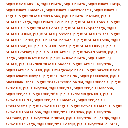
pigus baldai vilniuje
,
pigus biletai
,
pigūs bilietai
,
pigus bilietai i airija
,
pigus bilietai i amerika
,
pigus bilietai i amsterdama
,
pigus bilietai i
anglija
,
pigus bilietai i barselona
,
pigus bilietai i berlyna
,
pigus
bilietai i cikaga
,
pigus bilietai i dublina
,
pigus bilietai i ispanija
,
pigus
bilietai i jav
,
pigus bilietai i kipra
,
pigus bilietai i kopenhaga
,
pigus
bilietai i lietuva
,
pigūs bilietai į londoną
,
pigus bilietai i milana
,
pigus
bilietai i niujorka
,
pigus bilietai i norvegija
,
pigus bilietai i osla
,
pigus
bilietai i paryziu
,
pigus bilietai i roma
,
pigus bilietai i turkija
,
pigus
bilietai i vokietija
,
pigus bilietai lektuvu
,
pigus deveti baldai
,
pigūs
langai
,
pigus lauko baldai
,
pigūs lėktuvo bilietai
,
pigūs lėktuvų
bilietai
,
pigus lektuvu bilietai i londona
,
pigus lektuvu skrydziai
,
pigus liektuvo bilietai
,
pigus miegamojo baldai
,
pigus minksti baldai
,
pigus minksti kampai
,
pigus naudoti baldai
,
pigus pasiulymai
,
pigus
plastikiniai langai
,
pigus prieskambario baldai
,
pigus skridziai
,
pigus
skrudziai
,
pigus skrydiai
,
pigus skrydis
,
pigus skrydis i londona
,
pigus skrydzia
,
pigūs skrydžiai
,
pigus skrydziai greitai.lt
,
pigus
skrydziai i airija
,
pigus skrydziai i amerika
,
pigus skrydziai i
amsterdama
,
pigus skrydziai i anglija
,
pigus skrydziai i atenus
,
pigus
skrydziai i barselona
,
pigus skrydziai i berlyna
,
pigus skrydziai i
bremena
,
pigus skrydziai i briuseli
,
pigus skrydziai i bulgarija
,
pigus
skrydziai i cikaga
,
pigus skrydziai i danija
,
pigus skrydziai i dublina
,