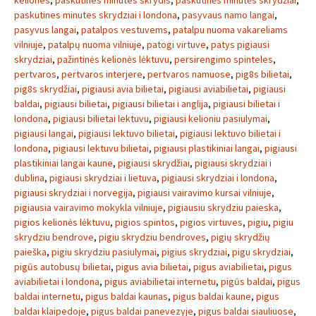
keliones
,
paskutines minutes skrydis
,
paskutinės minutės skrydžiai
,
paskutines minutes skrydziai i londona
,
pasyvaus namo langai
,
pasyvus langai
,
patalpos vestuvems
,
patalpu nuoma vakareliams
vilniuje
,
patalpų nuoma vilniuje
,
patogi virtuve
,
patys pigiausi
skrydziai
,
pažintinės kelionės lėktuvu
,
persirengimo spinteles
,
pertvaros
,
pertvaros interjere
,
pertvaros namuose
,
pig8s bilietai
,
pig8s skrydžiai
,
pigiausi avia bilietai
,
pigiausi aviabilietai
,
pigiausi
baldai
,
pigiausi bilietai
,
pigiausi bilietai i anglija
,
pigiausi bilietai i
londona
,
pigiausi bilietai lektuvu
,
pigiausi kelioniu pasiulymai
,
pigiausi langai
,
pigiausi lektuvo bilietai
,
pigiausi lektuvo bilietai i
londona
,
pigiausi lektuvu bilietai
,
pigiausi plastikiniai langai
,
pigiausi
plastikiniai langai kaune
,
pigiausi skrydžiai
,
pigiausi skrydziai i
dublina
,
pigiausi skrydziai i lietuva
,
pigiausi skrydziai i londona
,
pigiausi skrydziai i norvegija
,
pigiausi vairavimo kursai vilniuje
,
pigiausia vairavimo mokykla vilniuje
,
pigiausiu skrydziu paieska
,
pigios kelionės lėktuvu
,
pigios spintos
,
pigios virtuves
,
pigiu
,
pigiu
skrydziu bendrove
,
pigiu skrydziu bendroves
,
pigių skrydžių
paieška
,
pigiu skrydziu pasiulymai
,
pigius skrydziai
,
pigu skrydziai
,
pigūs autobusų bilietai
,
pigus avia bilietai
,
pigus aviabilietai
,
pigus
aviabilietai i londona
,
pigus aviabilietai internetu
,
pigūs baldai
,
pigus
baldai internetu
,
pigus baldai kaunas
,
pigus baldai kaune
,
pigus
baldai klaipedoje
,
pigus baldai panevezyje
,
pigus baldai siauliuose
,