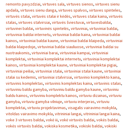
remonto pavyzdziai
,
virtuves sala
,
virtuves sienos
,
virtuves sienu
apdaila
,
virtuves sienu danga
,
virtuves spalvos
,
virtuves spinteles
,
virtuvės stalai
,
virtuvės stalai ir kėdės
,
virtuves stalai kaina
,
virtuvės
stalas
,
virtuves stalvirsiai
,
virtuvės šviestuvai
,
virtuvesbaldai
,
virtuvinei baldai
,
virtuvinės spintelės
,
virtuviniai
,
virtuviniai baldai
,
virtuviniai baldai internetu
,
virtuviniai baldai kaina
,
virtuviniai baldai
kainos
,
virtuviniai baldai kaune
,
virtuviniai baldai klaipeda
,
virtuviniai
baldai klaipedoje
,
virtuviniai baldai siauliuose
,
virtuviniai baldai su
nuotraukomis
,
virtuviniai barai
,
virtuviniai kampai
,
virtuviniai
komplektai
,
virtuviniai komplektai internetu
,
virtuviniai komplektai
kainos
,
virtuviniai komplektai kaune
,
virtuviniai komplektai pigiai
,
virtuviniai peiliai
,
virtuviniai stalai
,
virtuviniai stalai kaune
,
virtuviniai
stalai su kedemis
,
virtuviniai stalvirsiai
,
virtuvinio komplekto kaina
,
virtuvinis komplektas
,
virtuvinis komplektas kaina
,
virtuvinis stalas
,
virtuviniu baldu gamyba
,
virtuviniu baldu gamyba kaune
,
virtuviniu
baldu kainos
,
virtuviniu komplektu kainos
,
virtuviu dizainas
,
virtuviu
gamyba
,
virtuviu gamyba vilniuje
,
virtuviu interjeras
,
virtuviu
komplektai
,
virtuviu projektavimas
,
visagalis vairavimo mokykla
,
vitoldas vairavimo mokykla
,
vitrininiai langai
,
vitrininiai langai kaina
,
voke 3 virtuves baldai
,
vokė iii
,
vokė virtuvės baldai
,
vokės baldai
,
vokės virtuvės baldai
,
vokiska kosmetika
,
vokiski baldai
,
vokiski