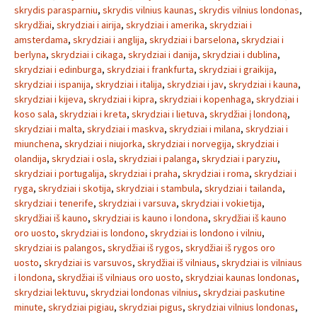
skrydis parasparniu
,
skrydis vilnius kaunas
,
skrydis vilnius londonas
,
skrydžiai
,
skrydziai i airija
,
skrydziai i amerika
,
skrydziai i
amsterdama
,
skrydziai i anglija
,
skrydziai i barselona
,
skrydziai i
berlyna
,
skrydziai i cikaga
,
skrydziai i danija
,
skrydziai i dublina
,
skrydziai i edinburga
,
skrydziai i frankfurta
,
skrydziai i graikija
,
skrydziai i ispanija
,
skrydziai i italija
,
skrydziai i jav
,
skrydziai i kauna
,
skrydziai i kijeva
,
skrydziai i kipra
,
skrydziai i kopenhaga
,
skrydziai i
koso sala
,
skrydziai i kreta
,
skrydziai i lietuva
,
skrydžiai į londoną
,
skrydziai i malta
,
skrydziai i maskva
,
skrydziai i milana
,
skrydziai i
miunchena
,
skrydziai i niujorka
,
skrydziai i norvegija
,
skrydziai i
olandija
,
skrydziai i osla
,
skrydziai i palanga
,
skrydziai i paryziu
,
skrydziai i portugalija
,
skrydziai i praha
,
skrydziai i roma
,
skrydziai i
ryga
,
skrydziai i skotija
,
skrydziai i stambula
,
skrydziai i tailanda
,
skrydziai i tenerife
,
skrydziai i varsuva
,
skrydziai i vokietija
,
skrydžiai iš kauno
,
skrydziai is kauno i londona
,
skrydžiai iš kauno
oro uosto
,
skrydziai is londono
,
skrydziai is londono i vilniu
,
skrydziai is palangos
,
skrydžiai iš rygos
,
skrydžiai iš rygos oro
uosto
,
skrydziai is varsuvos
,
skrydžiai iš vilniaus
,
skrydziai is vilniaus
i londona
,
skrydžiai iš vilniaus oro uosto
,
skrydziai kaunas londonas
,
skrydziai lektuvu
,
skrydziai londonas vilnius
,
skrydziai paskutine
minute
,
skrydziai pigiau
,
skrydziai pigus
,
skrydziai vilnius londonas
,