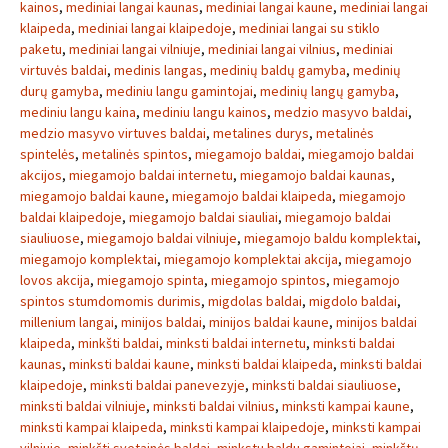
kainos
,
mediniai langai kaunas
,
mediniai langai kaune
,
mediniai langai
klaipeda
,
mediniai langai klaipedoje
,
mediniai langai su stiklo
paketu
,
mediniai langai vilniuje
,
mediniai langai vilnius
,
mediniai
virtuvės baldai
,
medinis langas
,
medinių baldų gamyba
,
medinių
durų gamyba
,
mediniu langu gamintojai
,
medinių langų gamyba
,
mediniu langu kaina
,
mediniu langu kainos
,
medzio masyvo baldai
,
medzio masyvo virtuves baldai
,
metalines durys
,
metalinės
spintelės
,
metalinės spintos
,
miegamojo baldai
,
miegamojo baldai
akcijos
,
miegamojo baldai internetu
,
miegamojo baldai kaunas
,
miegamojo baldai kaune
,
miegamojo baldai klaipeda
,
miegamojo
baldai klaipedoje
,
miegamojo baldai siauliai
,
miegamojo baldai
siauliuose
,
miegamojo baldai vilniuje
,
miegamojo baldu komplektai
,
miegamojo komplektai
,
miegamojo komplektai akcija
,
miegamojo
lovos akcija
,
miegamojo spinta
,
miegamojo spintos
,
miegamojo
spintos stumdomomis durimis
,
migdolas baldai
,
migdolo baldai
,
millenium langai
,
minijos baldai
,
minijos baldai kaune
,
minijos baldai
klaipeda
,
minkšti baldai
,
minksti baldai internetu
,
minksti baldai
kaunas
,
minksti baldai kaune
,
minksti baldai klaipeda
,
minksti baldai
klaipedoje
,
minksti baldai panevezyje
,
minksti baldai siauliuose
,
minksti baldai vilniuje
,
minksti baldai vilnius
,
minksti kampai kaune
,
minksti kampai klaipeda
,
minksti kampai klaipedoje
,
minksti kampai