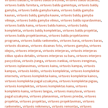
virtuves baldai.lt
,
virtuves baldu breziniai
,
virtuves baldu dizainas
,
virtuves baldu furnitura
,
virtuves baldu gamintojai
,
virtuvės baldų
gamyba
,
virtuves baldu gamyba kaina
,
virtuves baldu gamyba
kaunas
,
virtuvės baldų gamyba kaune
,
virtuvės baldų gamyba
vilniuje
,
virtuves baldu gamyba vilnius
,
virtuves baldu ispardavimas
,
virtuves baldu kaina
,
virtuves baldu kainos
,
virtuvės baldų
komplektai
,
virtuvės baldų komplektas
,
virtuves baldu projektai
,
virtuves baldu projektavimas
,
virtuves baldu projektavimo
programa
,
virtuves baldu rankeneles
,
virtuves barai
,
virtuves baras
,
virtuvės dizainas
,
virtuves dizainas foto
,
virtuves gamyba
,
virtuves
idejos
,
virtuves interjerai
,
virtuvės interjeras
,
virtuvės interjeras
stilius spalva detalės
,
virtuves interjeras su baru
,
virtuves interjero
pavyzdziai
,
virtuvės įranga
,
virtuves irankiai
,
virtuves irengimas
,
virtuves isplanavimas
,
virtuves kaina
,
virtuvės kampai
,
virtuvės
kampas
,
virtuvės kėdės
,
virtuvės komplektai
,
virtuves komplektai
internetu
,
virtuves komplektai kaina
,
virtuves komplektai kainos
,
virtuves komplektai pagal uzsakyma
,
virtuves komplektai pigiau
,
virtuvės komplektas
,
virtuves komplektas kaina
,
virtuves
komplekto kaina
,
virtuves langas
,
virtuves maisytuvai
,
virtuves
pagal uzsakyma
,
virtuves planavimas
,
virtuves priedai
,
virtuves
projektai
,
virtuves projektas
,
virtuves projektavimas
,
virtuves
rankeneles
,
virtuvės reikmenys
,
virtuvės remontas
,
virtuves