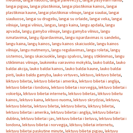
mediniai
,
langai naudoti
,
langai panevezys
,
langai pasyviam namui
,
langai pigiau
,
langai plastikiniai
,
langai plastikiniai kainos
,
langai
plastikiniai kaune
,
langai plastikiniai vilniuje
,
langai siauliai
,
langai
siauliuose
,
langai su drugeliu
,
langai su orlaide
,
langai veka
,
langai
vilniuje
,
langai vilnius
,
langas
,
lango kaina
,
langu apdaila
,
langu
apvadai
,
langų gamyba vilniuje
,
langu gamyba vilnius
,
langu
ismatavimai
,
langų išpardavimas
,
langu ispardavimas is sandelio
,
langu kaina
,
langų kainos
,
langu kainos skaiciuokle
,
langu kainos
vilniuje
,
langu matmenys
,
langu reguliavimas
,
langu roletai
,
langų
sistemos
,
langu skaiciuokle
,
langu spalvos
,
langų stiklinimas
,
langu
stiklinimas vilniuje
,
laukininku vairavimo mokykla
,
lauko baldai
,
lauko
baldai akcija
,
lauko baldai kainos
,
lauko baldai kaune
,
lauko baldai
pinti
,
lauko baldu gamyba
,
lauko virtuves
,
lektuvo
,
lektuvo biletai
,
lėktuvo bilietai
,
lektuvo bilietai i amerika
,
lektuvo bilietai i anglija
,
lektuvo bilietai i londona
,
lektuvo bilietai i norvegija
,
lektuvo bilietai i
vokietija
,
lėktuvo bilietai internetu
,
lektuvo bilietas
,
lėktuvo bilietu
kainos
,
lektuvo kaina
,
lektuvo nuoma
,
lektuvo skrydziai
,
lektuvu
,
lektuvu bileitai
,
lektuvu biletai
,
lektuvu bilieta
,
lėktuvų bilietai
,
lektuvu bilietai i amerika
,
lektuvu bilietai i anglija
,
lektuvu bilietai i
dublina
,
lektuvu bilietai i jav
,
lektuvu bilietai i lietuva
,
lektuvu bilietai i
londona
,
lektuvu bilietai i norvegija
,
lėktuvų bilietai internetu
,
lektuvu bilietai paskutine minute
,
lektuvu bilietai pigiau
,
lektuvu