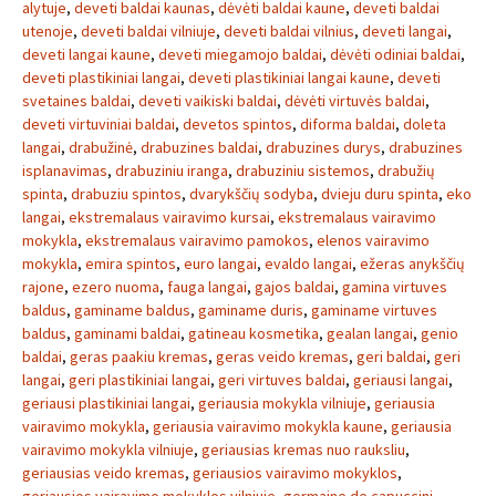
alytuje
,
deveti baldai kaunas
,
dėvėti baldai kaune
,
deveti baldai
utenoje
,
deveti baldai vilniuje
,
deveti baldai vilnius
,
deveti langai
,
deveti langai kaune
,
deveti miegamojo baldai
,
dėvėti odiniai baldai
,
deveti plastikiniai langai
,
deveti plastikiniai langai kaune
,
deveti
svetaines baldai
,
deveti vaikiski baldai
,
dėvėti virtuvės baldai
,
deveti virtuviniai baldai
,
devetos spintos
,
diforma baldai
,
doleta
langai
,
drabužinė
,
drabuzines baldai
,
drabuzines durys
,
drabuzines
isplanavimas
,
drabuziniu iranga
,
drabuziniu sistemos
,
drabužių
spinta
,
drabuziu spintos
,
dvarykščių sodyba
,
dvieju duru spinta
,
eko
langai
,
ekstremalaus vairavimo kursai
,
ekstremalaus vairavimo
mokykla
,
ekstremalaus vairavimo pamokos
,
elenos vairavimo
mokykla
,
emira spintos
,
euro langai
,
evaldo langai
,
ežeras anykščių
rajone
,
ezero nuoma
,
fauga langai
,
gajos baldai
,
gamina virtuves
baldus
,
gaminame baldus
,
gaminame duris
,
gaminame virtuves
baldus
,
gaminami baldai
,
gatineau kosmetika
,
gealan langai
,
genio
baldai
,
geras paakiu kremas
,
geras veido kremas
,
geri baldai
,
geri
langai
,
geri plastikiniai langai
,
geri virtuves baldai
,
geriausi langai
,
geriausi plastikiniai langai
,
geriausia mokykla vilniuje
,
geriausia
vairavimo mokykla
,
geriausia vairavimo mokykla kaune
,
geriausia
vairavimo mokykla vilniuje
,
geriausias kremas nuo rauksliu
,
geriausias veido kremas
,
geriausios vairavimo mokyklos
,