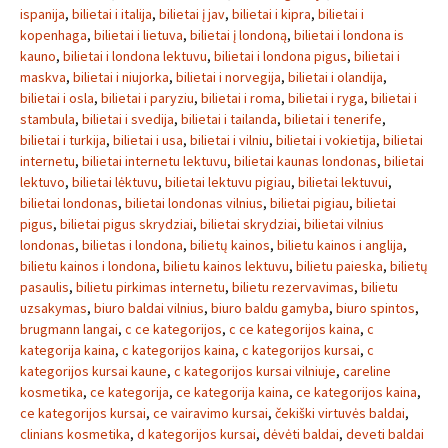
ispanija
,
bilietai i italija
,
bilietai į jav
,
bilietai i kipra
,
bilietai i
kopenhaga
,
bilietai i lietuva
,
bilietai į londoną
,
bilietai i londona is
kauno
,
bilietai i londona lektuvu
,
bilietai i londona pigus
,
bilietai i
maskva
,
bilietai i niujorka
,
bilietai i norvegija
,
bilietai i olandija
,
bilietai i osla
,
bilietai i paryziu
,
bilietai i roma
,
bilietai i ryga
,
bilietai i
stambula
,
bilietai i svedija
,
bilietai i tailanda
,
bilietai i tenerife
,
bilietai i turkija
,
bilietai i usa
,
bilietai i vilniu
,
bilietai i vokietija
,
bilietai
internetu
,
bilietai internetu lektuvu
,
bilietai kaunas londonas
,
bilietai
lektuvo
,
bilietai lėktuvu
,
bilietai lektuvu pigiau
,
bilietai lektuvui
,
bilietai londonas
,
bilietai londonas vilnius
,
bilietai pigiau
,
bilietai
pigus
,
bilietai pigus skrydziai
,
bilietai skrydziai
,
bilietai vilnius
londonas
,
bilietas i londona
,
bilietų kainos
,
bilietu kainos i anglija
,
bilietu kainos i londona
,
bilietu kainos lektuvu
,
bilietu paieska
,
bilietų
pasaulis
,
bilietu pirkimas internetu
,
bilietu rezervavimas
,
bilietu
uzsakymas
,
biuro baldai vilnius
,
biuro baldu gamyba
,
biuro spintos
,
brugmann langai
,
c ce kategorijos
,
c ce kategorijos kaina
,
c
kategorija kaina
,
c kategorijos kaina
,
c kategorijos kursai
,
c
kategorijos kursai kaune
,
c kategorijos kursai vilniuje
,
careline
kosmetika
,
ce kategorija
,
ce kategorija kaina
,
ce kategorijos kaina
,
ce kategorijos kursai
,
ce vairavimo kursai
,
čekiški virtuvės baldai
,
clinians kosmetika
,
d kategorijos kursai
,
dėvėti baldai
,
deveti baldai