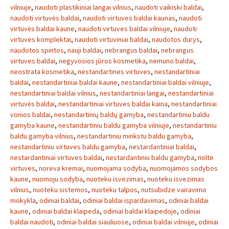
vilniuje
,
naudoti plastikiniai langai vilnius
,
naudoti vaikiski baldai
,
naudoti virtuvės baldai
,
naudoti virtuves baldai kaunas
,
naudoti
virtuvės baldai kaune
,
naudoti virtuves baldai vilniuje
,
naudoti
virtuves komplektai
,
naudoti virtuviniai baldai
,
naudotos durys
,
naudotos spintos
,
nauji baldai
,
nebrangus baldai
,
nebrangus
virtuves baldai
,
negyvosios jūros kosmetika
,
nemuno baldai
,
neostrata kosmetika
,
nestandartines virtuves
,
nestandartiniai
baldai
,
nestandartiniai baldai kaune
,
nestandartiniai baldai vilniuje
,
nestandartiniai baldai vilnius
,
nestandartiniai langai
,
nestandartiniai
virtuvės baldai
,
nestandartiniai virtuves baldai kaina
,
nestandartiniai
vonios baldai
,
nestandartinių baldų gamyba
,
nestandartiniu baldu
gamyba kaune
,
nestandartiniu baldu gamyba vilniuje
,
nestandartiniu
baldu gamyba vilnius
,
nestandartiniu minkstu baldu gamyba
,
nestandartiniu virtuves baldu gamyba
,
nestardantiniai baldai
,
nestardantiniai virtuves baldai
,
nestardantiniu baldu gamyba
,
nolte
virtuves
,
noreva kremai
,
nuomojama sodyba
,
nuomojamos sodybos
kaune
,
nuomoju sodyba
,
nuoteku isvezimas
,
nuoteku isvezimas
vilnius
,
nuoteku sistemos
,
nuoteku talpos
,
nutsubidze vairavimo
mokykla
,
odiniai baldai
,
odiniai baldai ispardavimas
,
odiniai baldai
kaune
,
odiniai baldai klaipeda
,
odiniai baldai klaipedoje
,
odiniai
baldai naudoti
,
odiniai baldai siauliuose
,
odiniai baldai vilniuje
,
odiniai