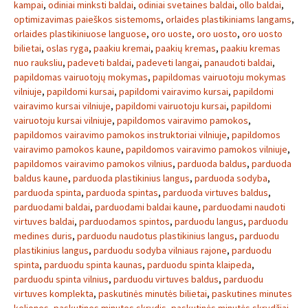
kampai
,
odiniai minksti baldai
,
odiniai svetaines baldai
,
ollo baldai
,
optimizavimas paieškos sistemoms
,
orlaides plastikiniams langams
,
orlaides plastikiniuose languose
,
oro uoste
,
oro uosto
,
oro uosto
bilietai
,
oslas ryga
,
paakiu kremai
,
paakių kremas
,
paakiu kremas
nuo rauksliu
,
padeveti baldai
,
padeveti langai
,
panaudoti baldai
,
papildomas vairuotojų mokymas
,
papildomas vairuotoju mokymas
vilniuje
,
papildomi kursai
,
papildomi vairavimo kursai
,
papildomi
vairavimo kursai vilniuje
,
papildomi vairuotoju kursai
,
papildomi
vairuotoju kursai vilniuje
,
papildomos vairavimo pamokos
,
papildomos vairavimo pamokos instruktoriai vilniuje
,
papildomos
vairavimo pamokos kaune
,
papildomos vairavimo pamokos vilniuje
,
papildomos vairavimo pamokos vilnius
,
parduoda baldus
,
parduoda
baldus kaune
,
parduoda plastikinius langus
,
parduoda sodyba
,
parduoda spinta
,
parduoda spintas
,
parduoda virtuves baldus
,
parduodami baldai
,
parduodami baldai kaune
,
parduodami naudoti
virtuves baldai
,
parduodamos spintos
,
parduodu langus
,
parduodu
medines duris
,
parduodu naudotus plastikinius langus
,
parduodu
plastikinius langus
,
parduodu sodyba vilniaus rajone
,
parduodu
spinta
,
parduodu spinta kaunas
,
parduodu spinta klaipeda
,
parduodu spinta vilnius
,
parduodu virtuves baldus
,
parduodu
virtuves komplekta
,
paskutinės minutės bilietai
,
paskutines minutes