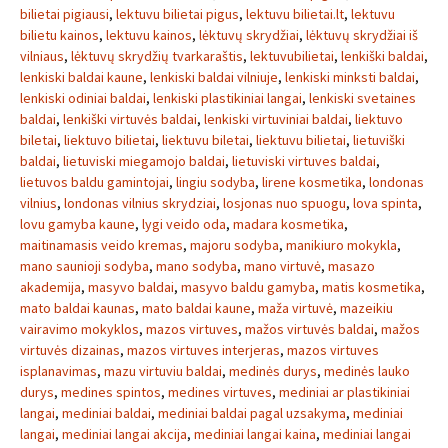
bilietai pigiausi
,
lektuvu bilietai pigus
,
lektuvu bilietai.lt
,
lektuvu
bilietu kainos
,
lektuvu kainos
,
lėktuvų skrydžiai
,
lėktuvų skrydžiai iš
vilniaus
,
lėktuvų skrydžių tvarkaraštis
,
lektuvubilietai
,
lenkiški baldai
,
lenkiski baldai kaune
,
lenkiski baldai vilniuje
,
lenkiski minksti baldai
,
lenkiski odiniai baldai
,
lenkiski plastikiniai langai
,
lenkiski svetaines
baldai
,
lenkiški virtuvės baldai
,
lenkiski virtuviniai baldai
,
liektuvo
biletai
,
liektuvo bilietai
,
liektuvu biletai
,
liektuvu bilietai
,
lietuviški
baldai
,
lietuviski miegamojo baldai
,
lietuviski virtuves baldai
,
lietuvos baldu gamintojai
,
lingiu sodyba
,
lirene kosmetika
,
londonas
vilnius
,
londonas vilnius skrydziai
,
losjonas nuo spuogu
,
lova spinta
,
lovu gamyba kaune
,
lygi veido oda
,
madara kosmetika
,
maitinamasis veido kremas
,
majoru sodyba
,
manikiuro mokykla
,
mano saunioji sodyba
,
mano sodyba
,
mano virtuvė
,
masazo
akademija
,
masyvo baldai
,
masyvo baldu gamyba
,
matis kosmetika
,
mato baldai kaunas
,
mato baldai kaune
,
maža virtuvė
,
mazeikiu
vairavimo mokyklos
,
mazos virtuves
,
mažos virtuvės baldai
,
mažos
virtuvės dizainas
,
mazos virtuves interjeras
,
mazos virtuves
isplanavimas
,
mazu virtuviu baldai
,
medinės durys
,
medinės lauko
durys
,
medines spintos
,
medines virtuves
,
mediniai ar plastikiniai
langai
,
mediniai baldai
,
mediniai baldai pagal uzsakyma
,
mediniai
langai
,
mediniai langai akcija
,
mediniai langai kaina
,
mediniai langai