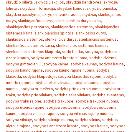
skrydžio bilietai
,
skrydziu akcijos
,
skrydziu bendroves
,
skrydžių
bilietai
,
skrydziu informacija
,
skrydziu kainos
,
skrydžių paieška
,
skrydziu pasiulymai
,
skrydziu tvarkarastis
,
skydziai
,
slankiojamos
durys
,
slankiojančios durys
,
slankiojančios durys kaina
,
slankiojančios pertvaros
,
slankiojančios sistemos
,
slankiojančios
sistemos kaina
,
slankiojancios spintos
,
slankiosios durys
,
slankiosios sistemos
,
slenkančios durys
,
slenkančios sistemos
,
slenkančios sistemos kaina
,
slenkancios sistemos kainos
,
slenkancios sistemos klaipeda
,
sodo baldai
,
sodyba
,
sodyba ant
ezero kranto
,
sodyba ant ezero kranto nuoma
,
sodyba dviems
,
sodyba gimtadieniui
,
sodyba kaime
,
sodyba kaunas
,
sodyba kaune
,
sodyba kauno rajone
,
sodyba kauno rajone nuoma
,
sodyba
klaipeda
,
sodyba klaipedoje
,
sodyba klaipedos rajone
,
sodyba
moletu rajone
,
sodyba netoli vilniaus
,
sodyba nuoma
,
sodyba
nuomai
,
sodyba prie ežero
,
sodyba prie ezero nuoma
,
sodyba prie
traku
,
sodyba prie vilniaus
,
sodyba salia vilniaus
,
sodyba sventems
,
sodyba traku rajone
,
sodyba trakuose
,
sodyba trakuose nuoma
,
sodyba utenos rajone
,
sodyba vestuvems
,
sodyba vestuvems
kaune
,
sodyba vilniaus rajone
,
sodyba vilniaus rajone nuoma
,
sodyba vilniuje
,
sodyba vilniuje nuoma
,
sodyba vilnius
,
sodybos
alytaus rajone
,
sodybos ant ezero kranto
,
sodybos kaune
,
sodybos