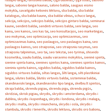
rudupio langai
,
rumsiskiu baldai
,
ryga dublinas
,
ryga oslas
,
sabonio
langai
,
sabonio langai kaunas
,
salono baldai
,
saugaus eismo
mokykla
,
savaitgalio kelionės lėktuvu
,
sba baldai
,
sba baldai
katalogas
,
sba baldai kaune
,
sba baldai vilnius
,
schuco langai
,
sekcija
,
sekcijos
,
sekcijos baldai
,
sekcijos gintaro baldai
,
seminarai
kaune
,
sendinti baldai
,
sendinti virtuves baldai
,
seni langai
,
seo
kaina
,
seo kainos
,
seo kas tai
,
seo konsultacijos
,
seo marketingas
,
seo mokymai
,
seo optimizacija
,
seo optimizavimas
,
seo
optimizavimas kaina
,
seo paslaugos
,
seo paslaugos kaina
,
seo
paslaugos kainos
,
seo straipsniai
,
seo straipsniu rasymas
,
seo
straipsniu talpinimas
,
seo tai
,
seo tekstai
,
seo tyrimai
,
shiseido
kosmetika
,
siauliu baldai
,
siauliu vairavimo mokyklos
,
sieninė spinta
,
sienine spinta kaina
,
sienines spintos kaina
,
sienines spintos kainos
,
sieniniu spintu kainos
,
siguldos baldai
,
siguldos baldai kainos
,
siguldos virtuves baldai
,
siltas langas
,
šilti langai
,
silti plastikiniai
langai
,
silutes baldai
,
šilutės virtuvės baldai
,
sisteminiai baldai
,
skandinaviski langai
,
skandinavisko tipo langai
,
skelbiu.lt spintos
,
skraja baldai
,
skrendu pigiau
,
skrendu pigu
,
skrendu pigūs
,
skridziai
,
skrisk pigiau
,
skrydis
,
skrydis i amsterdama
,
skrydis i
dublina
,
skrydis i kopenhaga
,
skrydis i londona
,
skrydis i malaga
,
skrydis i malta
,
skrydis i miunchena
,
skrydis i osla
,
skrydis i
stambula
,
skrydis i tenerife
,
skrydis lektuvu
,
skrydis oro balionu
,