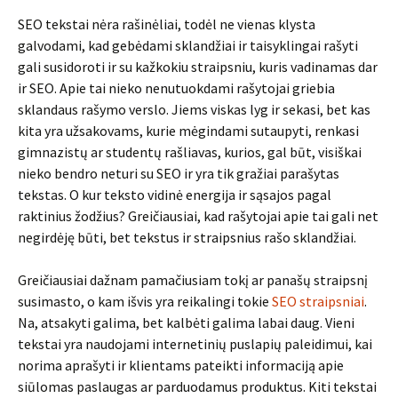
SEO tekstai nėra rašinėliai, todėl ne vienas klysta
galvodami, kad gebėdami sklandžiai ir taisyklingai rašyti
gali susidoroti ir su kažkokiu straipsniu, kuris vadinamas dar
ir SEO. Apie tai nieko nenutuokdami rašytojai griebia
sklandaus rašymo verslo. Jiems viskas lyg ir sekasi, bet kas
kita yra užsakovams, kurie mėgindami sutaupyti, renkasi
gimnazistų ar studentų rašliavas, kurios, gal būt, visiškai
nieko bendro neturi su SEO ir yra tik gražiai parašytas
tekstas. O kur teksto vidinė energija ir sąsajos pagal
raktinius žodžius? Greičiausiai, kad rašytojai apie tai gali net
negirdėję būti, bet tekstus ir straipsnius rašo sklandžiai.
Greičiausiai dažnam pamačiusiam tokį ar panašų straipsnį
susimasto, o kam išvis yra reikalingi tokie
SEO straipsniai
.
Na, atsakyti galima, bet kalbėti galima labai daug. Vieni
tekstai yra naudojami internetinių puslapių paleidimui, kai
norima aprašyti ir klientams pateikti informaciją apie
siūlomas paslaugas ar parduodamus produktus. Kiti tekstai