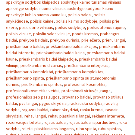
apskrityje sodybos klaipedos apskrityje kaimo turizmas vilniaus
apskrityje sodybu nuoma vilniaus apskrityje sodybos kauno
apskrityje kubilo nuoma kaune ku
,
poilsio baldai
,
poilsis
anykščiuose
,
poilsis kaime
,
poilsis kaimo sodyboje
,
poilsis prie
ezero
,
poilsis prie vilniaus
,
poilsis sodyboje
,
poilsis utenos rajone
,
poilsis vilniuje
,
pokyliu sales vilniuje
,
ponds kremas
,
prabangus
baldai
,
prekyba baldais
,
prekyba durimis
,
prie ežero
,
prienu langai
,
prieškambario baldai
,
prieškambario baldai akcijos
,
prieskambario
baldai internetu
,
prieskambario baldai kaina
,
prieskambario baldai
kaune
,
prieskambario baldai klaipedoje
,
prieskambario baldai
vilniuje
,
prieškambario dizainas
,
prieškambario interjeras
,
prieškambario komplektai
,
prieškambario komplektas
,
prieškambario spinta
,
prieškambario spinta su stumdomomis
durimis
,
prieškambario spintos
,
profesionali kosmetika
,
profesionali kosmetika veidui
,
profesionali virtuvės įranga
,
profesionalios seo paslaugos
,
provanso baldai
,
provanso stiliaus
baldai
,
pvc langai
,
pygus skrydziai
,
rackausku sodyba
,
radvilių
sodyba
,
raguvos baldai
,
rainer skrydziai
,
ranku kremai
,
raynair
skrydziai
,
rehau langai
,
rehau plastikiniai langai
,
reklama internete
,
rezervacijos bilietai
,
rojaus baldai
,
rojaus baldai isparduotuve
,
roko
sodyba
,
roletai plastikiniams langams
,
rubu spinta
,
rubu spintos
,