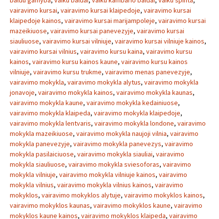
baldu gamyba
,
vaiku baldai
,
vaiku kambario baldai
,
vaiku spinta
,
vairavimo kursai
,
vairavimo kursai klaipedoje
,
vairavimo kursai
klaipedoje kainos
,
vairavimo kursai marijampoleje
,
vairavimo kursai
mazeikiuose
,
vairavimo kursai panevezyje
,
vairavimo kursai
siauliuose
,
vairavimo kursai vilniuje
,
vairavimo kursai vilniuje kainos
,
vairavimo kursai vilnius
,
vairavimo kursu kaina
,
vairavimo kursu
kainos
,
vairavimo kursu kainos kaune
,
vairavimo kursu kainos
vilniuje
,
vairavimo kursu trukme
,
vairavimo menas panevezyje
,
vairavimo mokykla
,
vairavimo mokykla alytus
,
vairavimo mokykla
jonavoje
,
vairavimo mokykla kainos
,
vairavimo mokykla kaunas
,
vairavimo mokykla kaune
,
vairavimo mokykla kedainiuose
,
vairavimo mokykla klaipeda
,
vairavimo mokykla klaipedoje
,
vairavimo mokykla lentvaris
,
vairavimo mokykla londone
,
vairavimo
mokykla mazeikiuose
,
vairavimo mokykla naujoji vilnia
,
vairavimo
mokykla panevezyje
,
vairavimo mokykla panevezys
,
vairavimo
mokykla pasilaiciuose
,
vairavimo mokykla siauliai
,
vairavimo
mokykla siauliuose
,
vairavimo mokykla sviesoforas
,
vairavimo
mokykla vilniuje
,
vairavimo mokykla vilniuje kainos
,
vairavimo
mokykla vilnius
,
vairavimo mokykla vilnius kainos
,
vairavimo
mokyklos
,
vairavimo mokyklos alytuje
,
vairavimo mokyklos kainos
,
vairavimo mokyklos kaunas
,
vairavimo mokyklos kaune
,
vairavimo
mokyklos kaune kainos
,
vairavimo mokyklos klaipeda
,
vairavimo