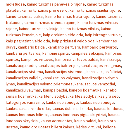
moletuose
,
kaimo turizmas panevezio rajone
,
kaimo turizmas
plateliai
,
kaimo turizmas prie ezero
,
kaimo turizmas siauliu rajone
,
kaimo turizmas trakai
,
kaimo turizmas traku rajone
,
kaimo turizmas
trakuose
,
kaimo turizmas utenos rajone
,
kaimo turizmas vilniaus
rajone
,
kaimo turizmas vilniuje
,
kaimo turizmas vilnius
,
kaimo
turizmas žemaitijoje
,
kaip drekinti veido oda
,
kaip isirengti virtuve
,
kaip pagrazinti veido oda
,
kaip priziureti veido oda
,
kambarines
durys
,
kambario baldai
,
kambario pertvara
,
kambario pertvaros
,
kambariu pertvaros
,
kampinė spinta
,
kampines sekcijos
,
kampinės
spintos
,
kampines virtuves
,
kampiniai virtuves baldai
,
kanalizacija
,
kanalizacija sode
,
kanalizacijos bakterijos
,
kanalizacijos irengimas
,
kanalizacijos sistema
,
kanalizacijos sistemos
,
kanalizacijos šuliniai
,
kanalizacijos valiklis
,
kanalizacijos valymas
,
kanalizacijos valymo
lynas
,
kanalizacijos valymo priemones
,
kanalizacijos vamzdžiai
,
kanalizaciju valymas
,
kanapa baldai
,
kanebo kosmetika
,
kanebo
sensai kosmetika
,
karklenu sodyba
,
karkles sodyba
,
kas yra seo
,
kategorijos vairavimo
,
kauke nuo spuogu
,
kaukes nuo spuogu
,
kaukes sausai veido odai
,
kaunas dublinas bilietai
,
kaunas londonas
,
kaunas londonas bilietai
,
kaunas londonas pigus skrydziai
,
kaunas
londonas skrydziai
,
kauno aerouostas
,
kauno baldai
,
kauno oro
uostas
,
kauno oro uostas bilietu kainos
,
kėdės virtuvei
,
kelione i