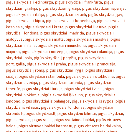
pigus skrydziai i edinburga
,
pigus skrydziai i frankfurta
,
pigus
skrydziai i graikija
,
pigus skrydziai i gruzija
,
pigus skrydziai i ispanija
,
pigus skrydziai i italija
,
pigus skrydziai i izraeli
,
pigūs skrydžiai į jav
,
pigus skrydziai i kipra
,
pigus skrydziai i kopenhaga
,
pigus skrydziai i
koso sala
,
pigus skrydziai i kreta
,
pigus skrydziai i lietuva
,
pigūs
skrydžiai į londoną
,
pigus skrydziai i madrida
,
pigus skrydziai i
maldyvus
,
pigus skrydziai i malta
,
pigus skrydziai i maskva
,
pigus
skrydziai i milana
,
pigus skrydziai i miunchena
,
pigus skrydziai i
niujorka
,
pigus skrydziai i norvegija
,
pigus skrydziai i olandija
,
pigus
skrydziai i osla
,
pigūs skrydžiai į paryžių
,
pigus skrydziai i
portugalija
,
pigus skrydziai i praha
,
pigus skrydziai i prancuzija
,
pigūs skrydžiai į romą
,
pigus skrydziai i ryga
,
pigus skrydziai i
sicilija
,
pigus skrydziai i stambula
,
pigus skrydziai i stokholma
,
pigus
skrydziai i svedija
,
pigus skrydziai i tailanda
,
pigus skrydziai i
tenerife
,
pigus skrydziai i turkija
,
pigus skrydziai i vilniu
,
pigus
skrydziai i vokietija
,
pigūs skrydžiai iš kauno
,
pigus skrydziai is
londono
,
pigus skrydziai is palangos
,
pigus skrydziai is rygos
,
pigūs
skrydžiai iš vilniaus
,
pigus skrydziai londonas
,
pigus skrydziai
skrendu lt
,
pigus skrydziai.lt
,
pigus skrydziu bilietai
,
pigus skydziai
,
pigus srydziai
,
pigus stalai
,
pigus svetaines baldai
,
pigūs virtuvės
baldai
,
pigus virtuves baldai internetu
,
pigus virtuves baldai kaina
,