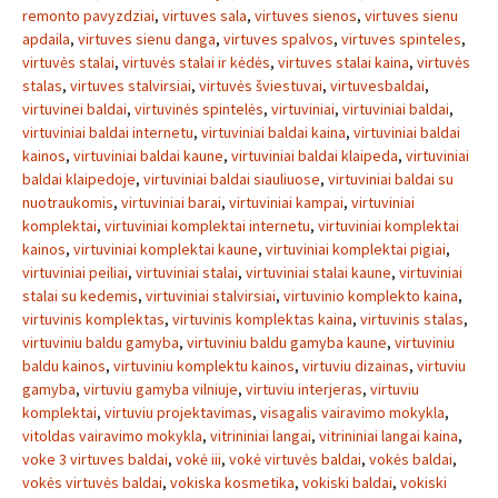
remonto pavyzdziai
,
virtuves sala
,
virtuves sienos
,
virtuves sienu
apdaila
,
virtuves sienu danga
,
virtuves spalvos
,
virtuves spinteles
,
virtuvės stalai
,
virtuvės stalai ir kėdės
,
virtuves stalai kaina
,
virtuvės
stalas
,
virtuves stalvirsiai
,
virtuvės šviestuvai
,
virtuvesbaldai
,
virtuvinei baldai
,
virtuvinės spintelės
,
virtuviniai
,
virtuviniai baldai
,
virtuviniai baldai internetu
,
virtuviniai baldai kaina
,
virtuviniai baldai
kainos
,
virtuviniai baldai kaune
,
virtuviniai baldai klaipeda
,
virtuviniai
baldai klaipedoje
,
virtuviniai baldai siauliuose
,
virtuviniai baldai su
nuotraukomis
,
virtuviniai barai
,
virtuviniai kampai
,
virtuviniai
komplektai
,
virtuviniai komplektai internetu
,
virtuviniai komplektai
kainos
,
virtuviniai komplektai kaune
,
virtuviniai komplektai pigiai
,
virtuviniai peiliai
,
virtuviniai stalai
,
virtuviniai stalai kaune
,
virtuviniai
stalai su kedemis
,
virtuviniai stalvirsiai
,
virtuvinio komplekto kaina
,
virtuvinis komplektas
,
virtuvinis komplektas kaina
,
virtuvinis stalas
,
virtuviniu baldu gamyba
,
virtuviniu baldu gamyba kaune
,
virtuviniu
baldu kainos
,
virtuviniu komplektu kainos
,
virtuviu dizainas
,
virtuviu
gamyba
,
virtuviu gamyba vilniuje
,
virtuviu interjeras
,
virtuviu
komplektai
,
virtuviu projektavimas
,
visagalis vairavimo mokykla
,
vitoldas vairavimo mokykla
,
vitrininiai langai
,
vitrininiai langai kaina
,
voke 3 virtuves baldai
,
vokė iii
,
vokė virtuvės baldai
,
vokės baldai
,
vokės virtuvės baldai
,
vokiska kosmetika
,
vokiski baldai
,
vokiski