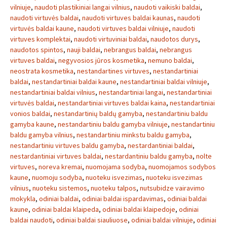
vilniuje
,
naudoti plastikiniai langai vilnius
,
naudoti vaikiski baldai
,
naudoti virtuvės baldai
,
naudoti virtuves baldai kaunas
,
naudoti
virtuvės baldai kaune
,
naudoti virtuves baldai vilniuje
,
naudoti
virtuves komplektai
,
naudoti virtuviniai baldai
,
naudotos durys
,
naudotos spintos
,
nauji baldai
,
nebrangus baldai
,
nebrangus
virtuves baldai
,
negyvosios jūros kosmetika
,
nemuno baldai
,
neostrata kosmetika
,
nestandartines virtuves
,
nestandartiniai
baldai
,
nestandartiniai baldai kaune
,
nestandartiniai baldai vilniuje
,
nestandartiniai baldai vilnius
,
nestandartiniai langai
,
nestandartiniai
virtuvės baldai
,
nestandartiniai virtuves baldai kaina
,
nestandartiniai
vonios baldai
,
nestandartinių baldų gamyba
,
nestandartiniu baldu
gamyba kaune
,
nestandartiniu baldu gamyba vilniuje
,
nestandartiniu
baldu gamyba vilnius
,
nestandartiniu minkstu baldu gamyba
,
nestandartiniu virtuves baldu gamyba
,
nestardantiniai baldai
,
nestardantiniai virtuves baldai
,
nestardantiniu baldu gamyba
,
nolte
virtuves
,
noreva kremai
,
nuomojama sodyba
,
nuomojamos sodybos
kaune
,
nuomoju sodyba
,
nuoteku isvezimas
,
nuoteku isvezimas
vilnius
,
nuoteku sistemos
,
nuoteku talpos
,
nutsubidze vairavimo
mokykla
,
odiniai baldai
,
odiniai baldai ispardavimas
,
odiniai baldai
kaune
,
odiniai baldai klaipeda
,
odiniai baldai klaipedoje
,
odiniai
baldai naudoti
,
odiniai baldai siauliuose
,
odiniai baldai vilniuje
,
odiniai