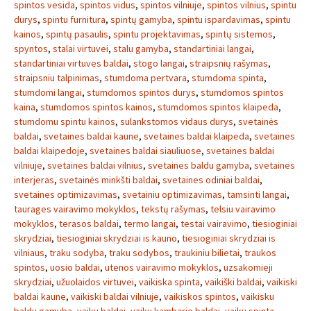
spintos vesida
,
spintos vidus
,
spintos vilniuje
,
spintos vilnius
,
spintu
durys
,
spintu furnitura
,
spintų gamyba
,
spintu ispardavimas
,
spintu
kainos
,
spintų pasaulis
,
spintu projektavimas
,
spintų sistemos
,
spyntos
,
stalai virtuvei
,
stalu gamyba
,
standartiniai langai
,
standartiniai virtuves baldai
,
stogo langai
,
straipsnių rašymas
,
straipsniu talpinimas
,
stumdoma pertvara
,
stumdoma spinta
,
stumdomi langai
,
stumdomos spintos durys
,
stumdomos spintos
kaina
,
stumdomos spintos kainos
,
stumdomos spintos klaipeda
,
stumdomu spintu kainos
,
sulankstomos vidaus durys
,
svetainės
baldai
,
svetaines baldai kaune
,
svetaines baldai klaipeda
,
svetaines
baldai klaipedoje
,
svetaines baldai siauliuose
,
svetaines baldai
vilniuje
,
svetaines baldai vilnius
,
svetaines baldu gamyba
,
svetaines
interjeras
,
svetainės minkšti baldai
,
svetaines odiniai baldai
,
svetaines optimizavimas
,
svetainiu optimizavimas
,
tamsinti langai
,
taurages vairavimo mokyklos
,
tekstų rašymas
,
telsiu vairavimo
mokyklos
,
terasos baldai
,
termo langai
,
testai vairavimo
,
tiesioginiai
skrydziai
,
tiesioginiai skrydziai is kauno
,
tiesioginiai skrydziai is
vilniaus
,
traku sodyba
,
traku sodybos
,
traukiniu bilietai
,
traukos
spintos
,
uosio baldai
,
utenos vairavimo mokyklos
,
uzsakomieji
skrydziai
,
užuolaidos virtuvei
,
vaikiska spinta
,
vaikiški baldai
,
vaikiski
baldai kaune
,
vaikiski baldai vilniuje
,
vaikiskos spintos
,
vaikisku