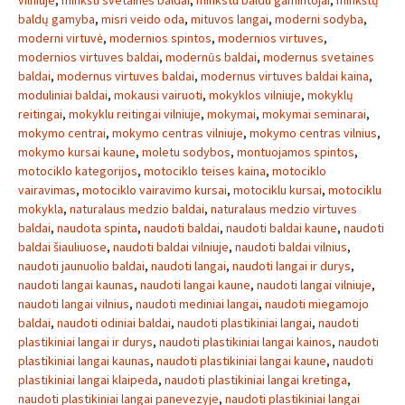
vilniuje
,
minkšti svetainės baldai
,
minkstu baldu gamintojai
,
minkštų
baldų gamyba
,
misri veido oda
,
mituvos langai
,
moderni sodyba
,
moderni virtuvė
,
modernios spintos
,
modernios virtuves
,
modernios virtuves baldai
,
modernūs baldai
,
modernus svetaines
baldai
,
modernus virtuves baldai
,
modernus virtuves baldai kaina
,
moduliniai baldai
,
mokausi vairuoti
,
mokyklos vilniuje
,
mokyklų
reitingai
,
mokyklu reitingai vilniuje
,
mokymai
,
mokymai seminarai
,
mokymo centrai
,
mokymo centras vilniuje
,
mokymo centras vilnius
,
mokymo kursai kaune
,
moletu sodybos
,
montuojamos spintos
,
motociklo kategorijos
,
motociklo teises kaina
,
motociklo
vairavimas
,
motociklo vairavimo kursai
,
motociklu kursai
,
motociklu
mokykla
,
naturalaus medzio baldai
,
naturalaus medzio virtuves
baldai
,
naudota spinta
,
naudoti baldai
,
naudoti baldai kaune
,
naudoti
baldai šiauliuose
,
naudoti baldai vilniuje
,
naudoti baldai vilnius
,
naudoti jaunuolio baldai
,
naudoti langai
,
naudoti langai ir durys
,
naudoti langai kaunas
,
naudoti langai kaune
,
naudoti langai vilniuje
,
naudoti langai vilnius
,
naudoti mediniai langai
,
naudoti miegamojo
baldai
,
naudoti odiniai baldai
,
naudoti plastikiniai langai
,
naudoti
plastikiniai langai ir durys
,
naudoti plastikiniai langai kainos
,
naudoti
plastikiniai langai kaunas
,
naudoti plastikiniai langai kaune
,
naudoti
plastikiniai langai klaipeda
,
naudoti plastikiniai langai kretinga
,
naudoti plastikiniai langai panevezyje
,
naudoti plastikiniai langai