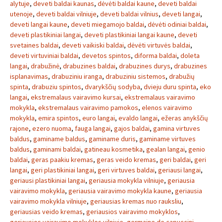
alytuje
,
deveti baldai kaunas
,
dėvėti baldai kaune
,
deveti baldai
utenoje
,
deveti baldai vilniuje
,
deveti baldai vilnius
,
deveti langai
,
deveti langai kaune
,
deveti miegamojo baldai
,
dėvėti odiniai baldai
,
deveti plastikiniai langai
,
deveti plastikiniai langai kaune
,
deveti
svetaines baldai
,
deveti vaikiski baldai
,
dėvėti virtuvės baldai
,
deveti virtuviniai baldai
,
devetos spintos
,
diforma baldai
,
doleta
langai
,
drabužinė
,
drabuzines baldai
,
drabuzines durys
,
drabuzines
isplanavimas
,
drabuziniu iranga
,
drabuziniu sistemos
,
drabužių
spinta
,
drabuziu spintos
,
dvarykščių sodyba
,
dvieju duru spinta
,
eko
langai
,
ekstremalaus vairavimo kursai
,
ekstremalaus vairavimo
mokykla
,
ekstremalaus vairavimo pamokos
,
elenos vairavimo
mokykla
,
emira spintos
,
euro langai
,
evaldo langai
,
ežeras anykščių
rajone
,
ezero nuoma
,
fauga langai
,
gajos baldai
,
gamina virtuves
baldus
,
gaminame baldus
,
gaminame duris
,
gaminame virtuves
baldus
,
gaminami baldai
,
gatineau kosmetika
,
gealan langai
,
genio
baldai
,
geras paakiu kremas
,
geras veido kremas
,
geri baldai
,
geri
langai
,
geri plastikiniai langai
,
geri virtuves baldai
,
geriausi langai
,
geriausi plastikiniai langai
,
geriausia mokykla vilniuje
,
geriausia
vairavimo mokykla
,
geriausia vairavimo mokykla kaune
,
geriausia
vairavimo mokykla vilniuje
,
geriausias kremas nuo rauksliu
,
geriausias veido kremas
,
geriausios vairavimo mokyklos
,