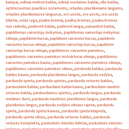
kampai
,
odiniai minksti baldai
,
odiniai svetaines baldai
,
ollo baldai
,
optimizavimas paieškos sistemoms
,
orlaides plastikiniams langams
,
orlaides plastikiniuose languose
,
oro uoste
,
oro uosto
,
oro uosto
bilietai
,
oslas ryga
,
paakiu kremai
,
paakių kremas
,
paakiu kremas
nuo rauksliu
,
padeveti baldai
,
padeveti langai
,
panaudoti baldai
,
papildomas vairuotojų mokymas
,
papildomas vairuotoju mokymas
vilniuje
,
papildomi kursai
,
papildomi vairavimo kursai
,
papildomi
vairavimo kursai vilniuje
,
papildomi vairuotoju kursai
,
papildomi
vairuotoju kursai vilniuje
,
papildomos vairavimo pamokos
,
papildomos vairavimo pamokos instruktoriai vilniuje
,
papildomos
vairavimo pamokos kaune
,
papildomos vairavimo pamokos vilniuje
,
papildomos vairavimo pamokos vilnius
,
parduoda baldus
,
parduoda
baldus kaune
,
parduoda plastikinius langus
,
parduoda sodyba
,
parduoda spinta
,
parduoda spintas
,
parduoda virtuves baldus
,
parduodami baldai
,
parduodami baldai kaune
,
parduodami naudoti
virtuves baldai
,
parduodamos spintos
,
parduodu langus
,
parduodu
medines duris
,
parduodu naudotus plastikinius langus
,
parduodu
plastikinius langus
,
parduodu sodyba vilniaus rajone
,
parduodu
spinta
,
parduodu spinta kaunas
,
parduodu spinta klaipeda
,
parduodu spinta vilnius
,
parduodu virtuves baldus
,
parduodu
virtuves komplekta
,
paskutinės minutės bilietai
,
paskutines minutes