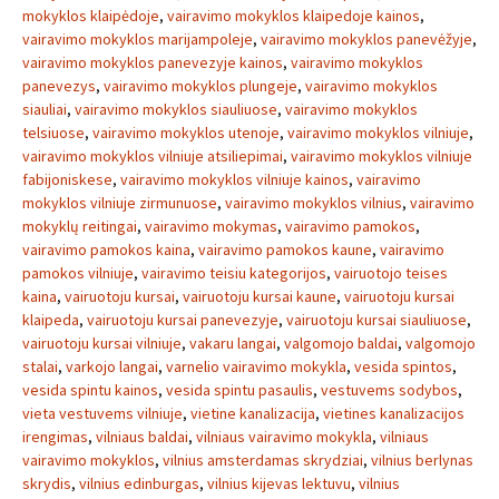
mokyklos klaipėdoje
,
vairavimo mokyklos klaipedoje kainos
,
vairavimo mokyklos marijampoleje
,
vairavimo mokyklos panevėžyje
,
vairavimo mokyklos panevezyje kainos
,
vairavimo mokyklos
panevezys
,
vairavimo mokyklos plungeje
,
vairavimo mokyklos
siauliai
,
vairavimo mokyklos siauliuose
,
vairavimo mokyklos
telsiuose
,
vairavimo mokyklos utenoje
,
vairavimo mokyklos vilniuje
,
vairavimo mokyklos vilniuje atsiliepimai
,
vairavimo mokyklos vilniuje
fabijoniskese
,
vairavimo mokyklos vilniuje kainos
,
vairavimo
mokyklos vilniuje zirmunuose
,
vairavimo mokyklos vilnius
,
vairavimo
mokyklų reitingai
,
vairavimo mokymas
,
vairavimo pamokos
,
vairavimo pamokos kaina
,
vairavimo pamokos kaune
,
vairavimo
pamokos vilniuje
,
vairavimo teisiu kategorijos
,
vairuotojo teises
kaina
,
vairuotoju kursai
,
vairuotoju kursai kaune
,
vairuotoju kursai
klaipeda
,
vairuotoju kursai panevezyje
,
vairuotoju kursai siauliuose
,
vairuotoju kursai vilniuje
,
vakaru langai
,
valgomojo baldai
,
valgomojo
stalai
,
varkojo langai
,
varnelio vairavimo mokykla
,
vesida spintos
,
vesida spintu kainos
,
vesida spintu pasaulis
,
vestuvems sodybos
,
vieta vestuvems vilniuje
,
vietine kanalizacija
,
vietines kanalizacijos
irengimas
,
vilniaus baldai
,
vilniaus vairavimo mokykla
,
vilniaus
vairavimo mokyklos
,
vilnius amsterdamas skrydziai
,
vilnius berlynas
skrydis
,
vilnius edinburgas
,
vilnius kijevas lektuvu
,
vilnius