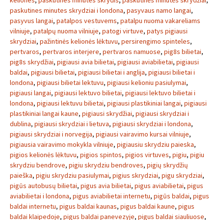
keliones
,
paskutines minutes skrydis
,
paskutinės minutės skrydžiai
,
paskutines minutes skrydziai i londona
,
pasyvaus namo langai
,
pasyvus langai
,
patalpos vestuvems
,
patalpu nuoma vakareliams
vilniuje
,
patalpų nuoma vilniuje
,
patogi virtuve
,
patys pigiausi
skrydziai
,
pažintinės kelionės lėktuvu
,
persirengimo spinteles
,
pertvaros
,
pertvaros interjere
,
pertvaros namuose
,
pig8s bilietai
,
pig8s skrydžiai
,
pigiausi avia bilietai
,
pigiausi aviabilietai
,
pigiausi
baldai
,
pigiausi bilietai
,
pigiausi bilietai i anglija
,
pigiausi bilietai i
londona
,
pigiausi bilietai lektuvu
,
pigiausi kelioniu pasiulymai
,
pigiausi langai
,
pigiausi lektuvo bilietai
,
pigiausi lektuvo bilietai i
londona
,
pigiausi lektuvu bilietai
,
pigiausi plastikiniai langai
,
pigiausi
plastikiniai langai kaune
,
pigiausi skrydžiai
,
pigiausi skrydziai i
dublina
,
pigiausi skrydziai i lietuva
,
pigiausi skrydziai i londona
,
pigiausi skrydziai i norvegija
,
pigiausi vairavimo kursai vilniuje
,
pigiausia vairavimo mokykla vilniuje
,
pigiausiu skrydziu paieska
,
pigios kelionės lėktuvu
,
pigios spintos
,
pigios virtuves
,
pigiu
,
pigiu
skrydziu bendrove
,
pigiu skrydziu bendroves
,
pigių skrydžių
paieška
,
pigiu skrydziu pasiulymai
,
pigius skrydziai
,
pigu skrydziai
,
pigūs autobusų bilietai
,
pigus avia bilietai
,
pigus aviabilietai
,
pigus
aviabilietai i londona
,
pigus aviabilietai internetu
,
pigūs baldai
,
pigus
baldai internetu
,
pigus baldai kaunas
,
pigus baldai kaune
,
pigus
baldai klaipedoje
,
pigus baldai panevezyje
,
pigus baldai siauliuose
,