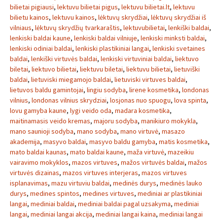
bilietai pigiausi
,
lektuvu bilietai pigus
,
lektuvu bilietai.lt
,
lektuvu
bilietu kainos
,
lektuvu kainos
,
lėktuvų skrydžiai
,
lėktuvų skrydžiai iš
vilniaus
,
lėktuvų skrydžių tvarkaraštis
,
lektuvubilietai
,
lenkiški baldai
,
lenkiski baldai kaune
,
lenkiski baldai vilniuje
,
lenkiski minksti baldai
,
lenkiski odiniai baldai
,
lenkiski plastikiniai langai
,
lenkiski svetaines
baldai
,
lenkiški virtuvės baldai
,
lenkiski virtuviniai baldai
,
liektuvo
biletai
,
liektuvo bilietai
,
liektuvu biletai
,
liektuvu bilietai
,
lietuviški
baldai
,
lietuviski miegamojo baldai
,
lietuviski virtuves baldai
,
lietuvos baldu gamintojai
,
lingiu sodyba
,
lirene kosmetika
,
londonas
vilnius
,
londonas vilnius skrydziai
,
losjonas nuo spuogu
,
lova spinta
,
lovu gamyba kaune
,
lygi veido oda
,
madara kosmetika
,
maitinamasis veido kremas
,
majoru sodyba
,
manikiuro mokykla
,
mano saunioji sodyba
,
mano sodyba
,
mano virtuvė
,
masazo
akademija
,
masyvo baldai
,
masyvo baldu gamyba
,
matis kosmetika
,
mato baldai kaunas
,
mato baldai kaune
,
maža virtuvė
,
mazeikiu
vairavimo mokyklos
,
mazos virtuves
,
mažos virtuvės baldai
,
mažos
virtuvės dizainas
,
mazos virtuves interjeras
,
mazos virtuves
isplanavimas
,
mazu virtuviu baldai
,
medinės durys
,
medinės lauko
durys
,
medines spintos
,
medines virtuves
,
mediniai ar plastikiniai
langai
,
mediniai baldai
,
mediniai baldai pagal uzsakyma
,
mediniai
langai
,
mediniai langai akcija
,
mediniai langai kaina
,
mediniai langai