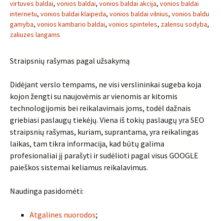
virtuves baldai
,
vonios baldai
,
vonios baldai akcija
,
vonios baldai
internetu
,
vonios baldai klaipeda
,
vonios baldai vilnius
,
vonios baldu
gamyba
,
vonios kambario baldai
,
vonios spinteles
,
zalensu sodyba
,
zaliuzes langams
Straipsnių rašymas pagal užsakymą
Didėjant verslo tempams, ne visi verslininkai sugeba koja
kojon žengti su naujovėmis ar vienomis ar kitomis
technologijomis bei reikalavimais joms, todėl dažnais
griebiasi paslaugų tiekėjų. Viena iš tokių paslaugų yra SEO
straipsnių rašymas, kuriam, suprantama, yra reikalingas
laikas, tam tikra informacija, kad būtų galima
profesionaliai jį parašyti ir sudėlioti pagal visus GOOGLE
paieškos sistemai keliamus reikalavimus.
Naudinga pasidomėti:
Atgalines nuorodos
;