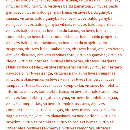
virtuves baldai.lt
,
virtuves baldu breziniai
,
virtuves baldu dizainas
,
virtuves baldu furnitura
,
virtuves baldu gamintojai
,
virtuvės baldų
gamyba
,
virtuves baldu gamyba kaina
,
virtuves baldu gamyba
kaunas
,
virtuvės baldų gamyba kaune
,
virtuvės baldų gamyba
vilniuje
,
virtuves baldu gamyba vilnius
,
virtuves baldu ispardavimas
,
virtuves baldu kaina
,
virtuves baldu kainos
,
virtuvės baldų
komplektai
,
virtuvės baldų komplektas
,
virtuves baldu projektai
,
virtuves baldu projektavimas
,
virtuves baldu projektavimo
programa
,
virtuves baldu rankeneles
,
virtuves barai
,
virtuves baras
,
virtuvės dizainas
,
virtuves dizainas foto
,
virtuves gamyba
,
virtuves
idejos
,
virtuves interjerai
,
virtuvės interjeras
,
virtuvės interjeras
stilius spalva detalės
,
virtuves interjeras su baru
,
virtuves interjero
pavyzdziai
,
virtuvės įranga
,
virtuves irankiai
,
virtuves irengimas
,
virtuves isplanavimas
,
virtuves kaina
,
virtuvės kampai
,
virtuvės
kampas
,
virtuvės kėdės
,
virtuvės komplektai
,
virtuves komplektai
internetu
,
virtuves komplektai kaina
,
virtuves komplektai kainos
,
virtuves komplektai pagal uzsakyma
,
virtuves komplektai pigiau
,
virtuvės komplektas
,
virtuves komplektas kaina
,
virtuves
komplekto kaina
,
virtuves langas
,
virtuves maisytuvai
,
virtuves
pagal uzsakyma
,
virtuves planavimas
,
virtuves priedai
,
virtuves
projektai
,
virtuves projektas
,
virtuves projektavimas
,
virtuves
rankeneles
,
virtuvės reikmenys
,
virtuvės remontas
,
virtuves