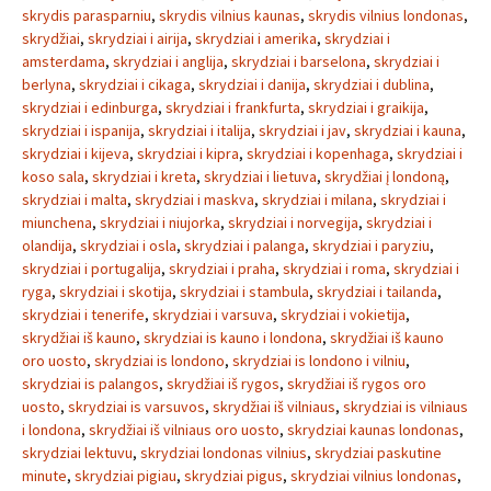
skrydis parasparniu
,
skrydis vilnius kaunas
,
skrydis vilnius londonas
,
skrydžiai
,
skrydziai i airija
,
skrydziai i amerika
,
skrydziai i
amsterdama
,
skrydziai i anglija
,
skrydziai i barselona
,
skrydziai i
berlyna
,
skrydziai i cikaga
,
skrydziai i danija
,
skrydziai i dublina
,
skrydziai i edinburga
,
skrydziai i frankfurta
,
skrydziai i graikija
,
skrydziai i ispanija
,
skrydziai i italija
,
skrydziai i jav
,
skrydziai i kauna
,
skrydziai i kijeva
,
skrydziai i kipra
,
skrydziai i kopenhaga
,
skrydziai i
koso sala
,
skrydziai i kreta
,
skrydziai i lietuva
,
skrydžiai į londoną
,
skrydziai i malta
,
skrydziai i maskva
,
skrydziai i milana
,
skrydziai i
miunchena
,
skrydziai i niujorka
,
skrydziai i norvegija
,
skrydziai i
olandija
,
skrydziai i osla
,
skrydziai i palanga
,
skrydziai i paryziu
,
skrydziai i portugalija
,
skrydziai i praha
,
skrydziai i roma
,
skrydziai i
ryga
,
skrydziai i skotija
,
skrydziai i stambula
,
skrydziai i tailanda
,
skrydziai i tenerife
,
skrydziai i varsuva
,
skrydziai i vokietija
,
skrydžiai iš kauno
,
skrydziai is kauno i londona
,
skrydžiai iš kauno
oro uosto
,
skrydziai is londono
,
skrydziai is londono i vilniu
,
skrydziai is palangos
,
skrydžiai iš rygos
,
skrydžiai iš rygos oro
uosto
,
skrydziai is varsuvos
,
skrydžiai iš vilniaus
,
skrydziai is vilniaus
i londona
,
skrydžiai iš vilniaus oro uosto
,
skrydziai kaunas londonas
,
skrydziai lektuvu
,
skrydziai londonas vilnius
,
skrydziai paskutine
minute
,
skrydziai pigiau
,
skrydziai pigus
,
skrydziai vilnius londonas
,