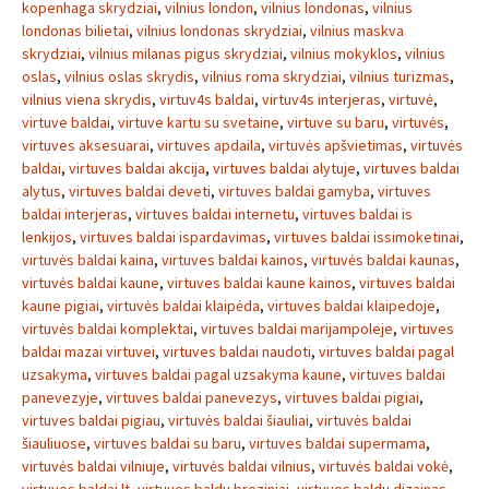
kopenhaga skrydziai
,
vilnius london
,
vilnius londonas
,
vilnius
londonas bilietai
,
vilnius londonas skrydziai
,
vilnius maskva
skrydziai
,
vilnius milanas pigus skrydziai
,
vilnius mokyklos
,
vilnius
oslas
,
vilnius oslas skrydis
,
vilnius roma skrydziai
,
vilnius turizmas
,
vilnius viena skrydis
,
virtuv4s baldai
,
virtuv4s interjeras
,
virtuvė
,
virtuve baldai
,
virtuve kartu su svetaine
,
virtuve su baru
,
virtuvės
,
virtuves aksesuarai
,
virtuves apdaila
,
virtuvės apšvietimas
,
virtuvės
baldai
,
virtuves baldai akcija
,
virtuves baldai alytuje
,
virtuves baldai
alytus
,
virtuves baldai deveti
,
virtuves baldai gamyba
,
virtuves
baldai interjeras
,
virtuves baldai internetu
,
virtuves baldai is
lenkijos
,
virtuves baldai ispardavimas
,
virtuves baldai issimoketinai
,
virtuvės baldai kaina
,
virtuves baldai kainos
,
virtuvės baldai kaunas
,
virtuvės baldai kaune
,
virtuves baldai kaune kainos
,
virtuves baldai
kaune pigiai
,
virtuvės baldai klaipėda
,
virtuves baldai klaipedoje
,
virtuvės baldai komplektai
,
virtuves baldai marijampoleje
,
virtuves
baldai mazai virtuvei
,
virtuves baldai naudoti
,
virtuves baldai pagal
uzsakyma
,
virtuves baldai pagal uzsakyma kaune
,
virtuves baldai
panevezyje
,
virtuves baldai panevezys
,
virtuves baldai pigiai
,
virtuves baldai pigiau
,
virtuvės baldai šiauliai
,
virtuvės baldai
šiauliuose
,
virtuves baldai su baru
,
virtuves baldai supermama
,
virtuvės baldai vilniuje
,
virtuvės baldai vilnius
,
virtuvės baldai vokė
,