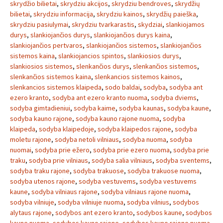
skrydžio bilietai
,
skrydziu akcijos
,
skrydziu bendroves
,
skrydžių
bilietai
,
skrydziu informacija
,
skrydziu kainos
,
skrydžių paieška
,
skrydziu pasiulymai
,
skrydziu tvarkarastis
,
skydziai
,
slankiojamos
durys
,
slankiojančios durys
,
slankiojančios durys kaina
,
slankiojančios pertvaros
,
slankiojančios sistemos
,
slankiojančios
sistemos kaina
,
slankiojancios spintos
,
slankiosios durys
,
slankiosios sistemos
,
slenkančios durys
,
slenkančios sistemos
,
slenkančios sistemos kaina
,
slenkancios sistemos kainos
,
slenkancios sistemos klaipeda
,
sodo baldai
,
sodyba
,
sodyba ant
ezero kranto
,
sodyba ant ezero kranto nuoma
,
sodyba dviems
,
sodyba gimtadieniui
,
sodyba kaime
,
sodyba kaunas
,
sodyba kaune
,
sodyba kauno rajone
,
sodyba kauno rajone nuoma
,
sodyba
klaipeda
,
sodyba klaipedoje
,
sodyba klaipedos rajone
,
sodyba
moletu rajone
,
sodyba netoli vilniaus
,
sodyba nuoma
,
sodyba
nuomai
,
sodyba prie ežero
,
sodyba prie ezero nuoma
,
sodyba prie
traku
,
sodyba prie vilniaus
,
sodyba salia vilniaus
,
sodyba sventems
,
sodyba traku rajone
,
sodyba trakuose
,
sodyba trakuose nuoma
,
sodyba utenos rajone
,
sodyba vestuvems
,
sodyba vestuvems
kaune
,
sodyba vilniaus rajone
,
sodyba vilniaus rajone nuoma
,
sodyba vilniuje
,
sodyba vilniuje nuoma
,
sodyba vilnius
,
sodybos
alytaus rajone
,
sodybos ant ezero kranto
,
sodybos kaune
,
sodybos