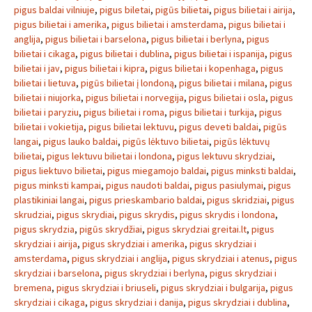
pigus baldai vilniuje
,
pigus biletai
,
pigūs bilietai
,
pigus bilietai i airija
,
pigus bilietai i amerika
,
pigus bilietai i amsterdama
,
pigus bilietai i
anglija
,
pigus bilietai i barselona
,
pigus bilietai i berlyna
,
pigus
bilietai i cikaga
,
pigus bilietai i dublina
,
pigus bilietai i ispanija
,
pigus
bilietai i jav
,
pigus bilietai i kipra
,
pigus bilietai i kopenhaga
,
pigus
bilietai i lietuva
,
pigūs bilietai į londoną
,
pigus bilietai i milana
,
pigus
bilietai i niujorka
,
pigus bilietai i norvegija
,
pigus bilietai i osla
,
pigus
bilietai i paryziu
,
pigus bilietai i roma
,
pigus bilietai i turkija
,
pigus
bilietai i vokietija
,
pigus bilietai lektuvu
,
pigus deveti baldai
,
pigūs
langai
,
pigus lauko baldai
,
pigūs lėktuvo bilietai
,
pigūs lėktuvų
bilietai
,
pigus lektuvu bilietai i londona
,
pigus lektuvu skrydziai
,
pigus liektuvo bilietai
,
pigus miegamojo baldai
,
pigus minksti baldai
,
pigus minksti kampai
,
pigus naudoti baldai
,
pigus pasiulymai
,
pigus
plastikiniai langai
,
pigus prieskambario baldai
,
pigus skridziai
,
pigus
skrudziai
,
pigus skrydiai
,
pigus skrydis
,
pigus skrydis i londona
,
pigus skrydzia
,
pigūs skrydžiai
,
pigus skrydziai greitai.lt
,
pigus
skrydziai i airija
,
pigus skrydziai i amerika
,
pigus skrydziai i
amsterdama
,
pigus skrydziai i anglija
,
pigus skrydziai i atenus
,
pigus
skrydziai i barselona
,
pigus skrydziai i berlyna
,
pigus skrydziai i
bremena
,
pigus skrydziai i briuseli
,
pigus skrydziai i bulgarija
,
pigus
skrydziai i cikaga
,
pigus skrydziai i danija
,
pigus skrydziai i dublina
,