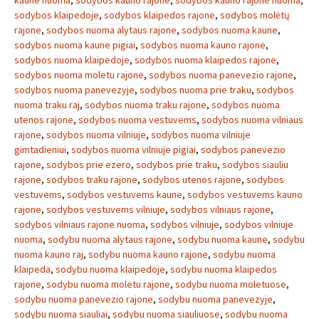
kaune nuoma
,
sodybos kauno rajone
,
sodybos kauno rajone nuoma
,
sodybos klaipedoje
,
sodybos klaipedos rajone
,
sodybos molėtų
rajone
,
sodybos nuoma alytaus rajone
,
sodybos nuoma kaune
,
sodybos nuoma kaune pigiai
,
sodybos nuoma kauno rajone
,
sodybos nuoma klaipedoje
,
sodybos nuoma klaipedos rajone
,
sodybos nuoma moletu rajone
,
sodybos nuoma panevezio rajone
,
sodybos nuoma panevezyje
,
sodybos nuoma prie traku
,
sodybos
nuoma traku raj
,
sodybos nuoma traku rajone
,
sodybos nuoma
utenos rajone
,
sodybos nuoma vestuvems
,
sodybos nuoma vilniaus
rajone
,
sodybos nuoma vilniuje
,
sodybos nuoma vilniuje
gimtadieniui
,
sodybos nuoma vilniuje pigiai
,
sodybos panevezio
rajone
,
sodybos prie ezero
,
sodybos prie traku
,
sodybos siauliu
rajone
,
sodybos traku rajone
,
sodybos utenos rajone
,
sodybos
vestuvems
,
sodybos vestuvems kaune
,
sodybos vestuvems kauno
rajone
,
sodybos vestuvems vilniuje
,
sodybos vilniaus rajone
,
sodybos vilniaus rajone nuoma
,
sodybos vilniuje
,
sodybos vilniuje
nuoma
,
sodybu nuoma alytaus rajone
,
sodybu nuoma kaune
,
sodybu
nuoma kauno raj
,
sodybu nuoma kauno rajone
,
sodybu nuoma
klaipeda
,
sodybu nuoma klaipedoje
,
sodybu nuoma klaipedos
rajone
,
sodybu nuoma moletu rajone
,
sodybu nuoma moletuose
,
sodybu nuoma panevezio rajone
,
sodybu nuoma panevezyje
,
sodybu nuoma siauliai
,
sodybu nuoma siauliuose
,
sodybu nuoma