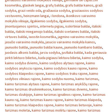
geriausios vairavimo mokyklos vilniuje
,
germaine de capuccini
kosmetika
,
glaskek langai
,
grafų baldai
,
grafu baldai kainos
,
graži
sodyba
,
grazi veido oda
,
gražiausia sodyba
,
graziausios sodybos
vestuvems
,
heinzmann langai
,
i londona
,
ikonikovo vairavimo
mokykla vilniuje
,
ilgakiemio sodyba
,
ilgakiemis sodyba
,
įmontuojamos spintos
,
internetu pigiau
,
isskirtiniai baldai
,
italiski
baldai
,
italiski miegamojo baldai
,
italiski svetaines baldai
,
italiski
virtuves baldai
,
iwostin kosmetika
,
jagmino vairavimo mokykla
,
jasučio vairavimo mokykla
,
jasucio vairavimo mokykla kainos
,
jaunuolio baldai
,
jaunuolio baldai kaune
,
jaunuolio kambario baldai
,
juodasis alksnis baldai
,
jurciu sodyba
,
justluka baldai
,
kada geriausia
pirkti lektuvo bilietus
,
kada pigiausi lektuvu bilietai
,
kaimo sodyba
,
kaimo sodyba dviems
,
kaimo sodybos alytaus rajone
,
kaimo
sodybos anyksciu rajone
,
kaimo sodybos kauno rajone
,
kaimo
sodybos klaipedos rajone
,
kaimo sodybos traku rajone
,
kaimo
sodybos vilniaus rajone
,
kaimo sodybu nuoma
,
kaimo turizmas
,
kaimo turizmas alytaus rajone
,
kaimo turizmas anykščių rajone
,
kaimo turizmas druskininkuose
,
kaimo turizmas dviems
,
kaimo
turizmas dzukijoje
,
kaimo turizmas ignalinos rajone
,
kaimo turizmas
kauno raj
,
kaimo turizmas kauno rajone
,
kaimo turizmas klaipeda
,
kaimo turizmas klaipedos rajone
,
kaimo turizmas lietuvoje
,
kaimo
turizmas moletai
,
kaimo turizmas molėtų rajone
,
kaimo turizmas