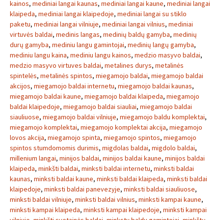
kainos
,
mediniai langai kaunas
,
mediniai langai kaune
,
mediniai langai
klaipeda
,
mediniai langai klaipedoje
,
mediniai langai su stiklo
paketu
,
mediniai langai vilniuje
,
mediniai langai vilnius
,
mediniai
virtuvės baldai
,
medinis langas
,
medinių baldų gamyba
,
medinių
durų gamyba
,
mediniu langu gamintojai
,
medinių langų gamyba
,
mediniu langu kaina
,
mediniu langu kainos
,
medzio masyvo baldai
,
medzio masyvo virtuves baldai
,
metalines durys
,
metalinės
spintelės
,
metalinės spintos
,
miegamojo baldai
,
miegamojo baldai
akcijos
,
miegamojo baldai internetu
,
miegamojo baldai kaunas
,
miegamojo baldai kaune
,
miegamojo baldai klaipeda
,
miegamojo
baldai klaipedoje
,
miegamojo baldai siauliai
,
miegamojo baldai
siauliuose
,
miegamojo baldai vilniuje
,
miegamojo baldu komplektai
,
miegamojo komplektai
,
miegamojo komplektai akcija
,
miegamojo
lovos akcija
,
miegamojo spinta
,
miegamojo spintos
,
miegamojo
spintos stumdomomis durimis
,
migdolas baldai
,
migdolo baldai
,
millenium langai
,
minijos baldai
,
minijos baldai kaune
,
minijos baldai
klaipeda
,
minkšti baldai
,
minksti baldai internetu
,
minksti baldai
kaunas
,
minksti baldai kaune
,
minksti baldai klaipeda
,
minksti baldai
klaipedoje
,
minksti baldai panevezyje
,
minksti baldai siauliuose
,
minksti baldai vilniuje
,
minksti baldai vilnius
,
minksti kampai kaune
,
minksti kampai klaipeda
,
minksti kampai klaipedoje
,
minksti kampai