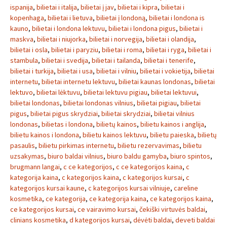
ispanija
,
bilietai i italija
,
bilietai į jav
,
bilietai i kipra
,
bilietai i
kopenhaga
,
bilietai i lietuva
,
bilietai į londoną
,
bilietai i londona is
kauno
,
bilietai i londona lektuvu
,
bilietai i londona pigus
,
bilietai i
maskva
,
bilietai i niujorka
,
bilietai i norvegija
,
bilietai i olandija
,
bilietai i osla
,
bilietai i paryziu
,
bilietai i roma
,
bilietai i ryga
,
bilietai i
stambula
,
bilietai i svedija
,
bilietai i tailanda
,
bilietai i tenerife
,
bilietai i turkija
,
bilietai i usa
,
bilietai i vilniu
,
bilietai i vokietija
,
bilietai
internetu
,
bilietai internetu lektuvu
,
bilietai kaunas londonas
,
bilietai
lektuvo
,
bilietai lėktuvu
,
bilietai lektuvu pigiau
,
bilietai lektuvui
,
bilietai londonas
,
bilietai londonas vilnius
,
bilietai pigiau
,
bilietai
pigus
,
bilietai pigus skrydziai
,
bilietai skrydziai
,
bilietai vilnius
londonas
,
bilietas i londona
,
bilietų kainos
,
bilietu kainos i anglija
,
bilietu kainos i londona
,
bilietu kainos lektuvu
,
bilietu paieska
,
bilietų
pasaulis
,
bilietu pirkimas internetu
,
bilietu rezervavimas
,
bilietu
uzsakymas
,
biuro baldai vilnius
,
biuro baldu gamyba
,
biuro spintos
,
brugmann langai
,
c ce kategorijos
,
c ce kategorijos kaina
,
c
kategorija kaina
,
c kategorijos kaina
,
c kategorijos kursai
,
c
kategorijos kursai kaune
,
c kategorijos kursai vilniuje
,
careline
kosmetika
,
ce kategorija
,
ce kategorija kaina
,
ce kategorijos kaina
,
ce kategorijos kursai
,
ce vairavimo kursai
,
čekiški virtuvės baldai
,
clinians kosmetika
,
d kategorijos kursai
,
dėvėti baldai
,
deveti baldai