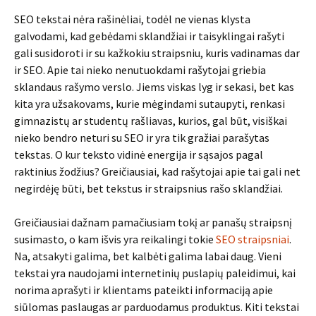
SEO tekstai nėra rašinėliai, todėl ne vienas klysta
galvodami, kad gebėdami sklandžiai ir taisyklingai rašyti
gali susidoroti ir su kažkokiu straipsniu, kuris vadinamas dar
ir SEO. Apie tai nieko nenutuokdami rašytojai griebia
sklandaus rašymo verslo. Jiems viskas lyg ir sekasi, bet kas
kita yra užsakovams, kurie mėgindami sutaupyti, renkasi
gimnazistų ar studentų rašliavas, kurios, gal būt, visiškai
nieko bendro neturi su SEO ir yra tik gražiai parašytas
tekstas. O kur teksto vidinė energija ir sąsajos pagal
raktinius žodžius? Greičiausiai, kad rašytojai apie tai gali net
negirdėję būti, bet tekstus ir straipsnius rašo sklandžiai.
Greičiausiai dažnam pamačiusiam tokį ar panašų straipsnį
susimasto, o kam išvis yra reikalingi tokie
SEO straipsniai
.
Na, atsakyti galima, bet kalbėti galima labai daug. Vieni
tekstai yra naudojami internetinių puslapių paleidimui, kai
norima aprašyti ir klientams pateikti informaciją apie
siūlomas paslaugas ar parduodamus produktus. Kiti tekstai