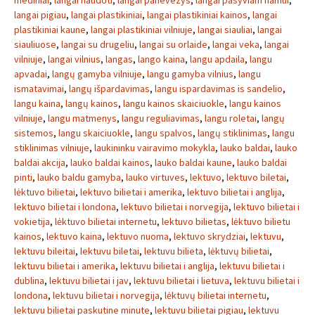
mediniai
,
langai naudoti
,
langai panevezys
,
langai pasyviam namui
,
langai pigiau
,
langai plastikiniai
,
langai plastikiniai kainos
,
langai
plastikiniai kaune
,
langai plastikiniai vilniuje
,
langai siauliai
,
langai
siauliuose
,
langai su drugeliu
,
langai su orlaide
,
langai veka
,
langai
vilniuje
,
langai vilnius
,
langas
,
lango kaina
,
langu apdaila
,
langu
apvadai
,
langų gamyba vilniuje
,
langu gamyba vilnius
,
langu
ismatavimai
,
langų išpardavimas
,
langu ispardavimas is sandelio
,
langu kaina
,
langų kainos
,
langu kainos skaiciuokle
,
langu kainos
vilniuje
,
langu matmenys
,
langu reguliavimas
,
langu roletai
,
langų
sistemos
,
langu skaiciuokle
,
langu spalvos
,
langų stiklinimas
,
langu
stiklinimas vilniuje
,
laukininku vairavimo mokykla
,
lauko baldai
,
lauko
baldai akcija
,
lauko baldai kainos
,
lauko baldai kaune
,
lauko baldai
pinti
,
lauko baldu gamyba
,
lauko virtuves
,
lektuvo
,
lektuvo biletai
,
lėktuvo bilietai
,
lektuvo bilietai i amerika
,
lektuvo bilietai i anglija
,
lektuvo bilietai i londona
,
lektuvo bilietai i norvegija
,
lektuvo bilietai i
vokietija
,
lėktuvo bilietai internetu
,
lektuvo bilietas
,
lėktuvo bilietu
kainos
,
lektuvo kaina
,
lektuvo nuoma
,
lektuvo skrydziai
,
lektuvu
,
lektuvu bileitai
,
lektuvu biletai
,
lektuvu bilieta
,
lėktuvų bilietai
,
lektuvu bilietai i amerika
,
lektuvu bilietai i anglija
,
lektuvu bilietai i
dublina
,
lektuvu bilietai i jav
,
lektuvu bilietai i lietuva
,
lektuvu bilietai i
londona
,
lektuvu bilietai i norvegija
,
lėktuvų bilietai internetu
,
lektuvu bilietai paskutine minute
,
lektuvu bilietai pigiau
,
lektuvu