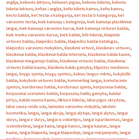
anglija
,
kelionės lėktuvu
,
keliones pigiau
,
kelioniu bilietai
,
kelioniu
bilietai lektuvu
,
keltas i anglija
,
keltu bilietu kainos
,
keltu kainos
,
kesto baldai
,
ket testai a kategorija
,
ket testai b kategorija
,
ket
vairavimo testai
,
kiek kainuoja c kategorija
,
kiek kainuoja plastikiniai
langai
,
kiek kainuoja vairavimo kursai
,
kiek kainuoja virtuves baldai
,
kiek trunka vairavimo kursai
,
kieti baldai
,
kilti bilietai
,
klaipėda
virtuves baldai
,
klaipėdos baldai
,
klaipedos baldai katalogas
,
klaipedos vairavimo mokyklos
,
klasikinė virtuvė
,
klasikines virtuves
,
klasikiniai baldai
,
klasikiniai baldai internetu
,
klasikiniai baldai kaune
,
klasikiniai miegamojo baldai
,
klasikiniai virtuvės baldai
,
klasikiniai
virtuves baldai kaune
,
klasikiniu baldu gamyba
,
klijuotos medienos
langai
,
knygu spinta
,
knygų spintos
,
kokius langus rinktis
,
kokybiški
baldai
,
kokybiski virtuves baldai
,
kommerling langai
,
komutacinės
spintos
,
koridoriaus baldai
,
koridoriaus spinta
,
korpusiniai baldai
,
korpusiniai svetaines baldai
,
korpusinių baldų gamyba
,
kubilai
pirtys
,
kubilu nuoma kaune
,
l4ktuvo bilietai
,
labai pigus skrydziai
,
labai sausa veido oda
,
laimutes vairavimo mokykla
,
lakshmi
kosmetika
,
langai
,
langai akcija
,
langai alytuje
,
langai alytus
,
langai
durys
,
langai ir durys
,
langai is vokietijos
,
langai ispardavimas
,
langai
issimoketinai
,
langai kaina
,
langai kainos
,
langai kaunas
,
langai
kaune
,
langai klaipeda
,
langai klaipedoje
,
langai marijampole
,
langai