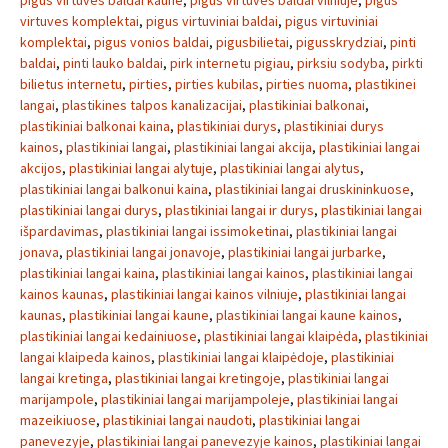
pigus virtuves baldai kaune
,
pigus virtuves baldai vilniuje
,
pigus
virtuves komplektai
,
pigus virtuviniai baldai
,
pigus virtuviniai
komplektai
,
pigus vonios baldai
,
pigusbilietai
,
pigusskrydziai
,
pinti
baldai
,
pinti lauko baldai
,
pirk internetu pigiau
,
pirksiu sodyba
,
pirkti
bilietus internetu
,
pirties
,
pirties kubilas
,
pirties nuoma
,
plastikinei
langai
,
plastikines talpos kanalizacijai
,
plastikiniai balkonai
,
plastikiniai balkonai kaina
,
plastikiniai durys
,
plastikiniai durys
kainos
,
plastikiniai langai
,
plastikiniai langai akcija
,
plastikiniai langai
akcijos
,
plastikiniai langai alytuje
,
plastikiniai langai alytus
,
plastikiniai langai balkonui kaina
,
plastikiniai langai druskininkuose
,
plastikiniai langai durys
,
plastikiniai langai ir durys
,
plastikiniai langai
išpardavimas
,
plastikiniai langai issimoketinai
,
plastikiniai langai
jonava
,
plastikiniai langai jonavoje
,
plastikiniai langai jurbarke
,
plastikiniai langai kaina
,
plastikiniai langai kainos
,
plastikiniai langai
kainos kaunas
,
plastikiniai langai kainos vilniuje
,
plastikiniai langai
kaunas
,
plastikiniai langai kaune
,
plastikiniai langai kaune kainos
,
plastikiniai langai kedainiuose
,
plastikiniai langai klaipėda
,
plastikiniai
langai klaipeda kainos
,
plastikiniai langai klaipėdoje
,
plastikiniai
langai kretinga
,
plastikiniai langai kretingoje
,
plastikiniai langai
marijampole
,
plastikiniai langai marijampoleje
,
plastikiniai langai
mazeikiuose
,
plastikiniai langai naudoti
,
plastikiniai langai
panevezyje
,
plastikiniai langai panevezyje kainos
,
plastikiniai langai