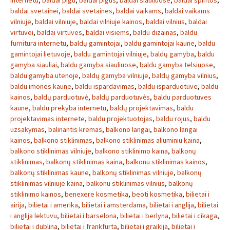
internetu
,
baldai pigu
,
baldai pigus
,
baldai siauliuose
,
baldai spintos
,
baldai svetainei
,
baldai svetaines
,
baldai vaikams
,
baldai vaikams
vilniuje
,
baldai vilniuje
,
baldai vilniuje kainos
,
baldai vilnius
,
baldai
virtuvei
,
baldai virtuves
,
baldai visiems
,
baldu dizainas
,
baldu
furnitura internetu
,
baldų gamintojai
,
baldu gamintojai kaune
,
baldu
gamintojai lietuvoje
,
baldu gamintojai vilniuje
,
baldų gamyba
,
baldu
gamyba siauliai
,
baldu gamyba siauliuose
,
baldu gamyba telsiuose
,
baldu gamyba utenoje
,
baldų gamyba vilniuje
,
baldų gamyba vilnius
,
baldu imones kaune
,
baldu ispardavimas
,
baldu isparduotuve
,
baldu
kainos
,
baldų parduotuvė
,
baldų parduotuvės
,
baldu parduotuves
kaune
,
baldu prekyba internetu
,
baldų projektavimas
,
baldu
projektavimas internete
,
baldu projektuotojas
,
baldu rojus
,
baldu
uzsakymas
,
balinantis kremas
,
balkono langai
,
balkono langai
kainos
,
balkono stiklinimas
,
balkono stiklinimas aliuminiu kaina
,
balkono stiklinimas vilniuje
,
balkono stiklinimo kaina
,
balkonų
stiklinimas
,
balkonų stiklinimas kaina
,
balkonu stiklinimas kainos
,
balkonų stiklinimas kaune
,
balkonų stiklinimas vilniuje
,
balkonų
stiklinimas vilniuje kaina
,
balkonu stiklinimas vilnius
,
balkonų
stiklinimo kainos
,
benexere kosmetika
,
beoti kosmetika
,
bilietai i
airija
,
bilietai i amerika
,
bilietai i amsterdama
,
bilietai i anglija
,
bilietai
i anglija lektuvu
,
bilietai i barselona
,
bilietai i berlyna
,
bilietai i cikaga
,
bilietai i dublina
,
bilietai i frankfurta
,
bilietai i graikija
,
bilietai i