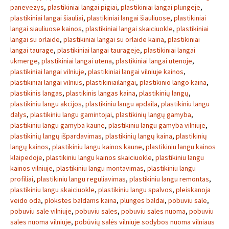
panevezys
,
plastikiniai langai pigiai
,
plastikiniai langai plungeje
,
plastikiniai langai šiauliai
,
plastikiniai langai šiauliuose
,
plastikiniai
langai siauliuose kainos
,
plastikiniai langai skaiciuokle
,
plastikiniai
langai su orlaide
,
plastikiniai langai su orlaide kaina
,
plastikiniai
langai taurage
,
plastikiniai langai taurageje
,
plastikiniai langai
ukmerge
,
plastikiniai langai utena
,
plastikiniai langai utenoje
,
plastikiniai langai vilniuje
,
plastikiniai langai vilniuje kainos
,
plastikiniai langai vilnius
,
plastikiniailangai
,
plastikinio lango kaina
,
plastikinis langas
,
plastikinis langas kaina
,
plastikinių langų
,
plastikiniu langu akcijos
,
plastikiniu langu apdaila
,
plastikiniu langu
dalys
,
plastikiniu langu gamintojai
,
plastikinių langų gamyba
,
plastikiniu langu gamyba kaune
,
plastikiniu langu gamyba vilniuje
,
plastikinių langų išpardavimas
,
plastikinių langų kaina
,
plastikinių
langų kainos
,
plastikiniu langu kainos kaune
,
plastikiniu langu kainos
klaipedoje
,
plastikiniu langu kainos skaiciuokle
,
plastikiniu langu
kainos vilniuje
,
plastikiniu langu montavimas
,
plastikiniu langu
profiliai
,
plastikiniu langu reguliavimas
,
plastikiniu langu remontas
,
plastikiniu langu skaiciuokle
,
plastikiniu langu spalvos
,
pleiskanoja
veido oda
,
plokstes baldams kaina
,
plunges baldai
,
pobuviu sale
,
pobuviu sale vilniuje
,
pobuviu sales
,
pobuviu sales nuoma
,
pobuviu
sales nuoma vilniuje
,
pobūvių salės vilniuje sodybos nuoma vilniaus