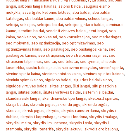
rudupio langai
,
rumsiskiu baldai
,
ryga dublinas
,
ryga oslas
,
sabonio
langai
,
sabonio langai kaunas
,
salono baldai
,
saugaus eismo
mokykla
,
savaitgalio kelionės lėktuvu
,
sba baldai
,
sba baldai
katalogas
,
sba baldai kaune
,
sba baldai vilnius
,
schuco langai
,
sekcija
,
sekcijos
,
sekcijos baldai
,
sekcijos gintaro baldai
,
seminarai
kaune
,
sendinti baldai
,
sendinti virtuves baldai
,
seni langai
,
seo
kaina
,
seo kainos
,
seo kas tai
,
seo konsultacijos
,
seo marketingas
,
seo mokymai
,
seo optimizacija
,
seo optimizavimas
,
seo
optimizavimas kaina
,
seo paslaugos
,
seo paslaugos kaina
,
seo
paslaugos kainos
,
seo straipsniai
,
seo straipsniu rasymas
,
seo
straipsniu talpinimas
,
seo tai
,
seo tekstai
,
seo tyrimai
,
shiseido
kosmetika
,
siauliu baldai
,
siauliu vairavimo mokyklos
,
sieninė spinta
,
sienine spinta kaina
,
sienines spintos kaina
,
sienines spintos kainos
,
sieniniu spintu kainos
,
siguldos baldai
,
siguldos baldai kainos
,
siguldos virtuves baldai
,
siltas langas
,
šilti langai
,
silti plastikiniai
langai
,
silutes baldai
,
šilutės virtuvės baldai
,
sisteminiai baldai
,
skandinaviski langai
,
skandinavisko tipo langai
,
skelbiu.lt spintos
,
skraja baldai
,
skrendu pigiau
,
skrendu pigu
,
skrendu pigūs
,
skridziai
,
skrisk pigiau
,
skrydis
,
skrydis i amsterdama
,
skrydis i
dublina
,
skrydis i kopenhaga
,
skrydis i londona
,
skrydis i malaga
,
skrydis i malta
,
skrydis i miunchena
,
skrydis i osla
,
skrydis i
stambula
,
skrydis i tenerife
,
skrydis lektuvu
,
skrydis oro balionu
,