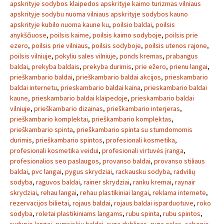
apskrityje sodybos klaipedos apskrityje kaimo turizmas vilniaus
apskrityje sodybu nuoma vilniaus apskrityje sodybos kauno
apskrityje kubilo nuoma kaune ku
,
poilsio baldai
,
poilsis
anykščiuose
,
poilsis kaime
,
poilsis kaimo sodyboje
,
poilsis prie
ezero
,
poilsis prie vilniaus
,
poilsis sodyboje
,
poilsis utenos rajone
,
poilsis vilniuje
,
pokyliu sales vilniuje
,
ponds kremas
,
prabangus
baldai
,
prekyba baldais
,
prekyba durimis
,
prie ežero
,
prienu langai
,
prieškambario baldai
,
prieškambario baldai akcijos
,
prieskambario
baldai internetu
,
prieskambario baldai kaina
,
prieskambario baldai
kaune
,
prieskambario baldai klaipedoje
,
prieskambario baldai
vilniuje
,
prieškambario dizainas
,
prieškambario interjeras
,
prieškambario komplektai
,
prieškambario komplektas
,
prieškambario spinta
,
prieškambario spinta su stumdomomis
durimis
,
prieškambario spintos
,
profesionali kosmetika
,
profesionali kosmetika veidui
,
profesionali virtuvės įranga
,
profesionalios seo paslaugos
,
provanso baldai
,
provanso stiliaus
baldai
,
pvc langai
,
pygus skrydziai
,
rackausku sodyba
,
radvilių
sodyba
,
raguvos baldai
,
rainer skrydziai
,
ranku kremai
,
raynair
skrydziai
,
rehau langai
,
rehau plastikiniai langai
,
reklama internete
,
rezervacijos bilietai
,
rojaus baldai
,
rojaus baldai isparduotuve
,
roko
sodyba
,
roletai plastikiniams langams
,
rubu spinta
,
rubu spintos
,