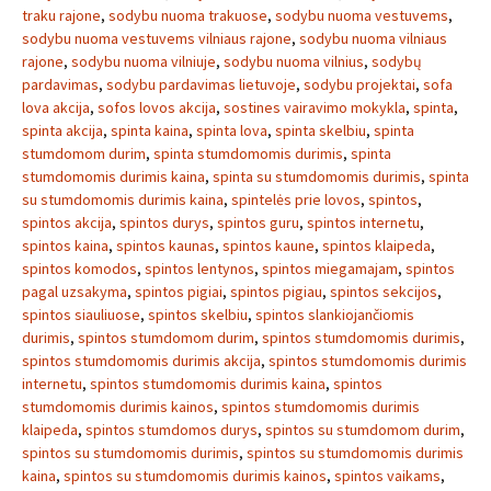
traku rajone
,
sodybu nuoma trakuose
,
sodybu nuoma vestuvems
,
sodybu nuoma vestuvems vilniaus rajone
,
sodybu nuoma vilniaus
rajone
,
sodybu nuoma vilniuje
,
sodybu nuoma vilnius
,
sodybų
pardavimas
,
sodybu pardavimas lietuvoje
,
sodybu projektai
,
sofa
lova akcija
,
sofos lovos akcija
,
sostines vairavimo mokykla
,
spinta
,
spinta akcija
,
spinta kaina
,
spinta lova
,
spinta skelbiu
,
spinta
stumdomom durim
,
spinta stumdomomis durimis
,
spinta
stumdomomis durimis kaina
,
spinta su stumdomomis durimis
,
spinta
su stumdomomis durimis kaina
,
spintelės prie lovos
,
spintos
,
spintos akcija
,
spintos durys
,
spintos guru
,
spintos internetu
,
spintos kaina
,
spintos kaunas
,
spintos kaune
,
spintos klaipeda
,
spintos komodos
,
spintos lentynos
,
spintos miegamajam
,
spintos
pagal uzsakyma
,
spintos pigiai
,
spintos pigiau
,
spintos sekcijos
,
spintos siauliuose
,
spintos skelbiu
,
spintos slankiojančiomis
durimis
,
spintos stumdomom durim
,
spintos stumdomomis durimis
,
spintos stumdomomis durimis akcija
,
spintos stumdomomis durimis
internetu
,
spintos stumdomomis durimis kaina
,
spintos
stumdomomis durimis kainos
,
spintos stumdomomis durimis
klaipeda
,
spintos stumdomos durys
,
spintos su stumdomom durim
,
spintos su stumdomomis durimis
,
spintos su stumdomomis durimis
kaina
,
spintos su stumdomomis durimis kainos
,
spintos vaikams
,