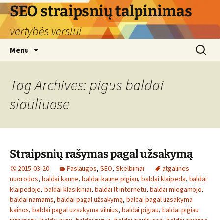
Skip
SEO straipsnių talpinimas
to
vertybės verslui
content
Search
Menu
for:
Tag Archives: pigus baldai
siauliuose
Straipsnių rašymas pagal užsakymą
2015-03-20
Paslaugos
,
SEO
,
Skelbimai
atgalines
nuorodos
,
baldai kaune
,
baldai kaune pigiau
,
baldai klaipeda
,
baldai
klaipedoje
,
baldai klasikiniai
,
baldai lt internetu
,
baldai miegamojo
,
baldai namams
,
baldai pagal užsakymą
,
baldai pagal uzsakyma
kainos
,
baldai pagal uzsakyma vilnius
,
baldai pigiau
,
baldai pigiau