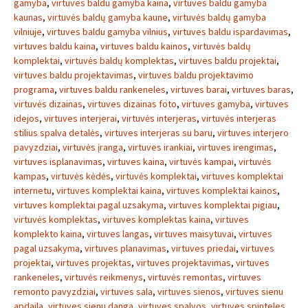
gamyba
,
virtuves baldu gamyba kaina
,
virtuves baldu gamyba
kaunas
,
virtuvės baldų gamyba kaune
,
virtuvės baldų gamyba
vilniuje
,
virtuves baldu gamyba vilnius
,
virtuves baldu ispardavimas
,
virtuves baldu kaina
,
virtuves baldu kainos
,
virtuvės baldų
komplektai
,
virtuvės baldų komplektas
,
virtuves baldu projektai
,
virtuves baldu projektavimas
,
virtuves baldu projektavimo
programa
,
virtuves baldu rankeneles
,
virtuves barai
,
virtuves baras
,
virtuvės dizainas
,
virtuves dizainas foto
,
virtuves gamyba
,
virtuves
idejos
,
virtuves interjerai
,
virtuvės interjeras
,
virtuvės interjeras
stilius spalva detalės
,
virtuves interjeras su baru
,
virtuves interjero
pavyzdziai
,
virtuvės įranga
,
virtuves irankiai
,
virtuves irengimas
,
virtuves isplanavimas
,
virtuves kaina
,
virtuvės kampai
,
virtuvės
kampas
,
virtuvės kėdės
,
virtuvės komplektai
,
virtuves komplektai
internetu
,
virtuves komplektai kaina
,
virtuves komplektai kainos
,
virtuves komplektai pagal uzsakyma
,
virtuves komplektai pigiau
,
virtuvės komplektas
,
virtuves komplektas kaina
,
virtuves
komplekto kaina
,
virtuves langas
,
virtuves maisytuvai
,
virtuves
pagal uzsakyma
,
virtuves planavimas
,
virtuves priedai
,
virtuves
projektai
,
virtuves projektas
,
virtuves projektavimas
,
virtuves
rankeneles
,
virtuvės reikmenys
,
virtuvės remontas
,
virtuves
remonto pavyzdziai
,
virtuves sala
,
virtuves sienos
,
virtuves sienu
apdaila
,
virtuves sienu danga
,
virtuves spalvos
,
virtuves spinteles
,