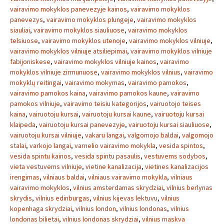
vairavimo mokyklos panevezyje kainos
,
vairavimo mokyklos
panevezys
,
vairavimo mokyklos plungeje
,
vairavimo mokyklos
siauliai
,
vairavimo mokyklos siauliuose
,
vairavimo mokyklos
telsiuose
,
vairavimo mokyklos utenoje
,
vairavimo mokyklos vilniuje
,
vairavimo mokyklos vilniuje atsiliepimai
,
vairavimo mokyklos vilniuje
fabijoniskese
,
vairavimo mokyklos vilniuje kainos
,
vairavimo
mokyklos vilniuje zirmunuose
,
vairavimo mokyklos vilnius
,
vairavimo
mokyklų reitingai
,
vairavimo mokymas
,
vairavimo pamokos
,
vairavimo pamokos kaina
,
vairavimo pamokos kaune
,
vairavimo
pamokos vilniuje
,
vairavimo teisiu kategorijos
,
vairuotojo teises
kaina
,
vairuotoju kursai
,
vairuotoju kursai kaune
,
vairuotoju kursai
klaipeda
,
vairuotoju kursai panevezyje
,
vairuotoju kursai siauliuose
,
vairuotoju kursai vilniuje
,
vakaru langai
,
valgomojo baldai
,
valgomojo
stalai
,
varkojo langai
,
varnelio vairavimo mokykla
,
vesida spintos
,
vesida spintu kainos
,
vesida spintu pasaulis
,
vestuvems sodybos
,
vieta vestuvems vilniuje
,
vietine kanalizacija
,
vietines kanalizacijos
irengimas
,
vilniaus baldai
,
vilniaus vairavimo mokykla
,
vilniaus
vairavimo mokyklos
,
vilnius amsterdamas skrydziai
,
vilnius berlynas
skrydis
,
vilnius edinburgas
,
vilnius kijevas lektuvu
,
vilnius
kopenhaga skrydziai
,
vilnius london
,
vilnius londonas
,
vilnius
londonas bilietai
,
vilnius londonas skrydziai
,
vilnius maskva