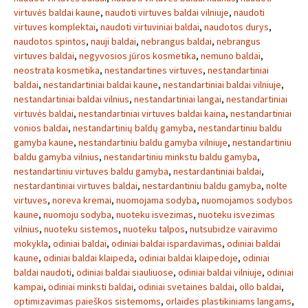
virtuvės baldai kaune
,
naudoti virtuves baldai vilniuje
,
naudoti
virtuves komplektai
,
naudoti virtuviniai baldai
,
naudotos durys
,
naudotos spintos
,
nauji baldai
,
nebrangus baldai
,
nebrangus
virtuves baldai
,
negyvosios jūros kosmetika
,
nemuno baldai
,
neostrata kosmetika
,
nestandartines virtuves
,
nestandartiniai
baldai
,
nestandartiniai baldai kaune
,
nestandartiniai baldai vilniuje
,
nestandartiniai baldai vilnius
,
nestandartiniai langai
,
nestandartiniai
virtuvės baldai
,
nestandartiniai virtuves baldai kaina
,
nestandartiniai
vonios baldai
,
nestandartinių baldų gamyba
,
nestandartiniu baldu
gamyba kaune
,
nestandartiniu baldu gamyba vilniuje
,
nestandartiniu
baldu gamyba vilnius
,
nestandartiniu minkstu baldu gamyba
,
nestandartiniu virtuves baldu gamyba
,
nestardantiniai baldai
,
nestardantiniai virtuves baldai
,
nestardantiniu baldu gamyba
,
nolte
virtuves
,
noreva kremai
,
nuomojama sodyba
,
nuomojamos sodybos
kaune
,
nuomoju sodyba
,
nuoteku isvezimas
,
nuoteku isvezimas
vilnius
,
nuoteku sistemos
,
nuoteku talpos
,
nutsubidze vairavimo
mokykla
,
odiniai baldai
,
odiniai baldai ispardavimas
,
odiniai baldai
kaune
,
odiniai baldai klaipeda
,
odiniai baldai klaipedoje
,
odiniai
baldai naudoti
,
odiniai baldai siauliuose
,
odiniai baldai vilniuje
,
odiniai
kampai
,
odiniai minksti baldai
,
odiniai svetaines baldai
,
ollo baldai
,
optimizavimas paieškos sistemoms
,
orlaides plastikiniams langams
,