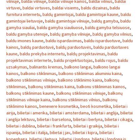
vilniuje
,
baldai vilniuje
,
baldai vilniuje kainos
,
baldai vilnius
,
baldai
virtuvei
,
baldai virtuves
,
baldai visiems
,
baldu dizainas
,
baldu
furnitura internetu
,
baldų gamintojai
,
baldu gamintojai kaune
,
baldu
gamintojai lietuvoje
,
baldu gamintojai vilniuje
,
baldų gamyba
,
baldu
gamyba siauliai
,
baldu gamyba siauliuose
,
baldu gamyba telsiuose
,
baldu gamyba utenoje
,
baldų gamyba vilniuje
,
baldų gamyba vilnius
,
baldu imones kaune
,
baldu ispardavimas
,
baldu isparduotuve
,
baldu
kainos
,
baldų parduotuvė
,
baldų parduotuvės
,
baldu parduotuves
kaune
,
baldu prekyba internetu
,
baldų projektavimas
,
baldu
projektavimas internete
,
baldu projektuotojas
,
baldu rojus
,
baldu
uzsakymas
,
balinantis kremas
,
balkono langai
,
balkono langai
kainos
,
balkono stiklinimas
,
balkono stiklinimas aliuminiu kaina
,
balkono stiklinimas vilniuje
,
balkono stiklinimo kaina
,
balkonų
stiklinimas
,
balkonų stiklinimas kaina
,
balkonu stiklinimas kainos
,
balkonų stiklinimas kaune
,
balkonų stiklinimas vilniuje
,
balkonų
stiklinimas vilniuje kaina
,
balkonu stiklinimas vilnius
,
balkonų
stiklinimo kainos
,
benexere kosmetika
,
beoti kosmetika
,
bilietai i
airija
,
bilietai i amerika
,
bilietai i amsterdama
,
bilietai i anglija
,
bilietai
i anglija lektuvu
,
bilietai i barselona
,
bilietai i berlyna
,
bilietai i cikaga
,
bilietai i dublina
,
bilietai i frankfurta
,
bilietai i graikija
,
bilietai i
ispanija
,
bilietai i italija
,
bilietai į jav
,
bilietai i kipra
,
bilietai i
kopenhaga
,
bilietai i lietuva
,
bilietai į londoną
,
bilietai i londona is