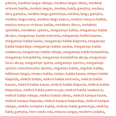
paketu
,
mediniai langai vilniuje
,
mediniai langai vilnius
,
mediniai
virtuvės baldai
,
medinis langas
,
medinių baldų gamyba
,
medinių
durų gamyba
,
mediniu langu gamintojai
,
medinių langų gamyba
,
mediniu langu kaina
,
mediniu langu kainos
,
medzio masyvo baldai
,
medzio masyvo virtuves baldai
,
metalines durys
,
metalinės
spintelės
,
metalinės spintos
,
miegamojo baldai
,
miegamojo baldai
akcijos
,
miegamojo baldai internetu
,
miegamojo baldai kaunas
,
miegamojo baldai kaune
,
miegamojo baldai klaipeda
,
miegamojo
baldai klaipedoje
,
miegamojo baldai siauliai
,
miegamojo baldai
siauliuose
,
miegamojo baldai vilniuje
,
miegamojo baldu komplektai
,
miegamojo komplektai
,
miegamojo komplektai akcija
,
miegamojo
lovos akcija
,
miegamojo spinta
,
miegamojo spintos
,
miegamojo
spintos stumdomomis durimis
,
migdolas baldai
,
migdolo baldai
,
millenium langai
,
minijos baldai
,
minijos baldai kaune
,
minijos baldai
klaipeda
,
minkšti baldai
,
minksti baldai internetu
,
minksti baldai
kaunas
,
minksti baldai kaune
,
minksti baldai klaipeda
,
minksti baldai
klaipedoje
,
minksti baldai panevezyje
,
minksti baldai siauliuose
,
minksti baldai vilniuje
,
minksti baldai vilnius
,
minksti kampai kaune
,
minksti kampai klaipeda
,
minksti kampai klaipedoje
,
minksti kampai
vilniuje
,
minkšti svetainės baldai
,
minkstu baldu gamintojai
,
minkštų
baldų gamyba
,
misri veido oda
,
mituvos langai
,
moderni sodyba
,