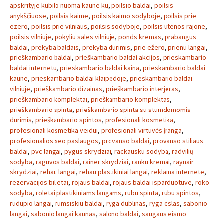
apskrityje kubilo nuoma kaune ku
,
poilsio baldai
,
poilsis
anykščiuose
,
poilsis kaime
,
poilsis kaimo sodyboje
,
poilsis prie
ezero
,
poilsis prie vilniaus
,
poilsis sodyboje
,
poilsis utenos rajone
,
poilsis vilniuje
,
pokyliu sales vilniuje
,
ponds kremas
,
prabangus
baldai
,
prekyba baldais
,
prekyba durimis
,
prie ežero
,
prienu langai
,
prieškambario baldai
,
prieškambario baldai akcijos
,
prieskambario
baldai internetu
,
prieskambario baldai kaina
,
prieskambario baldai
kaune
,
prieskambario baldai klaipedoje
,
prieskambario baldai
vilniuje
,
prieškambario dizainas
,
prieškambario interjeras
,
prieškambario komplektai
,
prieškambario komplektas
,
prieškambario spinta
,
prieškambario spinta su stumdomomis
durimis
,
prieškambario spintos
,
profesionali kosmetika
,
profesionali kosmetika veidui
,
profesionali virtuvės įranga
,
profesionalios seo paslaugos
,
provanso baldai
,
provanso stiliaus
baldai
,
pvc langai
,
pygus skrydziai
,
rackausku sodyba
,
radvilių
sodyba
,
raguvos baldai
,
rainer skrydziai
,
ranku kremai
,
raynair
skrydziai
,
rehau langai
,
rehau plastikiniai langai
,
reklama internete
,
rezervacijos bilietai
,
rojaus baldai
,
rojaus baldai isparduotuve
,
roko
sodyba
,
roletai plastikiniams langams
,
rubu spinta
,
rubu spintos
,
rudupio langai
,
rumsiskiu baldai
,
ryga dublinas
,
ryga oslas
,
sabonio
langai
,
sabonio langai kaunas
,
salono baldai
,
saugaus eismo