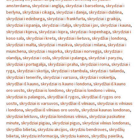
amsterdama
,
skrydziai i anglija
,
skrydziai i barselona
,
skrydziai i
berlyna
,
skrydziai i cikaga
,
skrydziai i danija
,
skrydziai i dublina
,
skrydziai i edinburga
,
skrydziai i frankfurta
,
skrydziai i graikija
,
skrydziai i ispanija
,
skrydziai i italija
,
skrydziai i jav
,
skrydziai i kauna
,
skrydziai i kijeva
,
skrydziai i kipra
,
skrydziai i kopenhaga
,
skrydziai i
koso sala
,
skrydziai i kreta
,
skrydziai i lietuva
,
skrydžiai į londoną
,
skrydziai i malta
,
skrydziai i maskva
,
skrydziai i milana
,
skrydziai i
miunchena
,
skrydziai i niujorka
,
skrydziai i norvegija
,
skrydziai i
olandija
,
skrydziai i osla
,
skrydziai i palanga
,
skrydziai i paryziu
,
skrydziai i portugalija
,
skrydziai i praha
,
skrydziai i roma
,
skrydziai i
ryga
,
skrydziai i skotija
,
skrydziai i stambula
,
skrydziai i tailanda
,
skrydziai i tenerife
,
skrydziai i varsuva
,
skrydziai i vokietija
,
skrydžiai iš kauno
,
skrydziai is kauno i londona
,
skrydžiai iš kauno
oro uosto
,
skrydziai is londono
,
skrydziai is londono i vilniu
,
skrydziai is palangos
,
skrydžiai iš rygos
,
skrydžiai iš rygos oro
uosto
,
skrydziai is varsuvos
,
skrydžiai iš vilniaus
,
skrydziai is vilniaus
i londona
,
skrydžiai iš vilniaus oro uosto
,
skrydziai kaunas londonas
,
skrydziai lektuvu
,
skrydziai londonas vilnius
,
skrydziai paskutine
minute
,
skrydziai pigiau
,
skrydziai pigus
,
skrydziai vilnius londonas
,
skrydžio bilietai
,
skrydziu akcijos
,
skrydziu bendroves
,
skrydžių
bilietai
,
skrydziu informacija
,
skrydziu kainos
,
skrydžių paieška
,