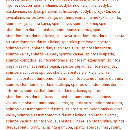
rajone
,
sodybu nuoma vilniuje
,
sodybu nuoma vilnius
,
sodybų
pardavimas
,
sodybu pardavimas lietuvoje
,
sodybu projektai
,
sofa
lova akcija
,
sofos lovos akcija
,
sostines vairavimo mokykla
,
spinta
,
spinta akcija
,
spinta kaina
,
spinta lova
,
spinta skelbiu
,
spinta
stumdomom durim
,
spinta stumdomomis durimis
,
spinta
stumdomomis durimis kaina
,
spinta su stumdomomis durimis
,
spinta
su stumdomomis durimis kaina
,
spintelės prie lovos
,
spintos
,
spintos akcija
,
spintos durys
,
spintos guru
,
spintos internetu
,
spintos kaina
,
spintos kaunas
,
spintos kaune
,
spintos klaipeda
,
spintos komodos
,
spintos lentynos
,
spintos miegamajam
,
spintos
pagal uzsakyma
,
spintos pigiai
,
spintos pigiau
,
spintos sekcijos
,
spintos siauliuose
,
spintos skelbiu
,
spintos slankiojančiomis
durimis
,
spintos stumdomom durim
,
spintos stumdomomis durimis
,
spintos stumdomomis durimis akcija
,
spintos stumdomomis durimis
internetu
,
spintos stumdomomis durimis kaina
,
spintos
stumdomomis durimis kainos
,
spintos stumdomomis durimis
klaipeda
,
spintos stumdomos durys
,
spintos su stumdomom durim
,
spintos su stumdomomis durimis
,
spintos su stumdomomis durimis
kaina
,
spintos su stumdomomis durimis kainos
,
spintos vaikams
,
spintos vesida
,
spintos vidus
,
spintos vilniuje
,
spintos vilnius
,
spintu
durys
,
spintu furnitura
,
spintų gamyba
,
spintu ispardavimas
,
spintu