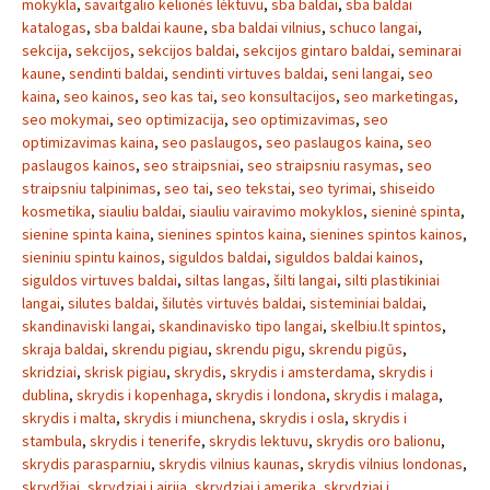
mokykla
,
savaitgalio kelionės lėktuvu
,
sba baldai
,
sba baldai
katalogas
,
sba baldai kaune
,
sba baldai vilnius
,
schuco langai
,
sekcija
,
sekcijos
,
sekcijos baldai
,
sekcijos gintaro baldai
,
seminarai
kaune
,
sendinti baldai
,
sendinti virtuves baldai
,
seni langai
,
seo
kaina
,
seo kainos
,
seo kas tai
,
seo konsultacijos
,
seo marketingas
,
seo mokymai
,
seo optimizacija
,
seo optimizavimas
,
seo
optimizavimas kaina
,
seo paslaugos
,
seo paslaugos kaina
,
seo
paslaugos kainos
,
seo straipsniai
,
seo straipsniu rasymas
,
seo
straipsniu talpinimas
,
seo tai
,
seo tekstai
,
seo tyrimai
,
shiseido
kosmetika
,
siauliu baldai
,
siauliu vairavimo mokyklos
,
sieninė spinta
,
sienine spinta kaina
,
sienines spintos kaina
,
sienines spintos kainos
,
sieniniu spintu kainos
,
siguldos baldai
,
siguldos baldai kainos
,
siguldos virtuves baldai
,
siltas langas
,
šilti langai
,
silti plastikiniai
langai
,
silutes baldai
,
šilutės virtuvės baldai
,
sisteminiai baldai
,
skandinaviski langai
,
skandinavisko tipo langai
,
skelbiu.lt spintos
,
skraja baldai
,
skrendu pigiau
,
skrendu pigu
,
skrendu pigūs
,
skridziai
,
skrisk pigiau
,
skrydis
,
skrydis i amsterdama
,
skrydis i
dublina
,
skrydis i kopenhaga
,
skrydis i londona
,
skrydis i malaga
,
skrydis i malta
,
skrydis i miunchena
,
skrydis i osla
,
skrydis i
stambula
,
skrydis i tenerife
,
skrydis lektuvu
,
skrydis oro balionu
,
skrydis parasparniu
,
skrydis vilnius kaunas
,
skrydis vilnius londonas
,
skrydžiai
,
skrydziai i airija
,
skrydziai i amerika
,
skrydziai i