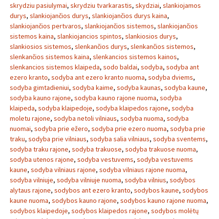
skrydziu pasiulymai
,
skrydziu tvarkarastis
,
skydziai
,
slankiojamos
durys
,
slankiojančios durys
,
slankiojančios durys kaina
,
slankiojančios pertvaros
,
slankiojančios sistemos
,
slankiojančios
sistemos kaina
,
slankiojancios spintos
,
slankiosios durys
,
slankiosios sistemos
,
slenkančios durys
,
slenkančios sistemos
,
slenkančios sistemos kaina
,
slenkancios sistemos kainos
,
slenkancios sistemos klaipeda
,
sodo baldai
,
sodyba
,
sodyba ant
ezero kranto
,
sodyba ant ezero kranto nuoma
,
sodyba dviems
,
sodyba gimtadieniui
,
sodyba kaime
,
sodyba kaunas
,
sodyba kaune
,
sodyba kauno rajone
,
sodyba kauno rajone nuoma
,
sodyba
klaipeda
,
sodyba klaipedoje
,
sodyba klaipedos rajone
,
sodyba
moletu rajone
,
sodyba netoli vilniaus
,
sodyba nuoma
,
sodyba
nuomai
,
sodyba prie ežero
,
sodyba prie ezero nuoma
,
sodyba prie
traku
,
sodyba prie vilniaus
,
sodyba salia vilniaus
,
sodyba sventems
,
sodyba traku rajone
,
sodyba trakuose
,
sodyba trakuose nuoma
,
sodyba utenos rajone
,
sodyba vestuvems
,
sodyba vestuvems
kaune
,
sodyba vilniaus rajone
,
sodyba vilniaus rajone nuoma
,
sodyba vilniuje
,
sodyba vilniuje nuoma
,
sodyba vilnius
,
sodybos
alytaus rajone
,
sodybos ant ezero kranto
,
sodybos kaune
,
sodybos
kaune nuoma
,
sodybos kauno rajone
,
sodybos kauno rajone nuoma
,
sodybos klaipedoje
,
sodybos klaipedos rajone
,
sodybos molėtų