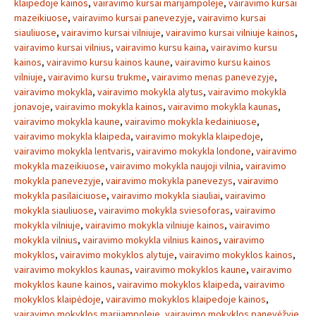
klaipedoje kainos
,
vairavimo kursai marijampoleje
,
vairavimo kursai
mazeikiuose
,
vairavimo kursai panevezyje
,
vairavimo kursai
siauliuose
,
vairavimo kursai vilniuje
,
vairavimo kursai vilniuje kainos
,
vairavimo kursai vilnius
,
vairavimo kursu kaina
,
vairavimo kursu
kainos
,
vairavimo kursu kainos kaune
,
vairavimo kursu kainos
vilniuje
,
vairavimo kursu trukme
,
vairavimo menas panevezyje
,
vairavimo mokykla
,
vairavimo mokykla alytus
,
vairavimo mokykla
jonavoje
,
vairavimo mokykla kainos
,
vairavimo mokykla kaunas
,
vairavimo mokykla kaune
,
vairavimo mokykla kedainiuose
,
vairavimo mokykla klaipeda
,
vairavimo mokykla klaipedoje
,
vairavimo mokykla lentvaris
,
vairavimo mokykla londone
,
vairavimo
mokykla mazeikiuose
,
vairavimo mokykla naujoji vilnia
,
vairavimo
mokykla panevezyje
,
vairavimo mokykla panevezys
,
vairavimo
mokykla pasilaiciuose
,
vairavimo mokykla siauliai
,
vairavimo
mokykla siauliuose
,
vairavimo mokykla sviesoforas
,
vairavimo
mokykla vilniuje
,
vairavimo mokykla vilniuje kainos
,
vairavimo
mokykla vilnius
,
vairavimo mokykla vilnius kainos
,
vairavimo
mokyklos
,
vairavimo mokyklos alytuje
,
vairavimo mokyklos kainos
,
vairavimo mokyklos kaunas
,
vairavimo mokyklos kaune
,
vairavimo
mokyklos kaune kainos
,
vairavimo mokyklos klaipeda
,
vairavimo
mokyklos klaipėdoje
,
vairavimo mokyklos klaipedoje kainos
,
vairavimo mokyklos marijampoleje
,
vairavimo mokyklos panevėžyje
,