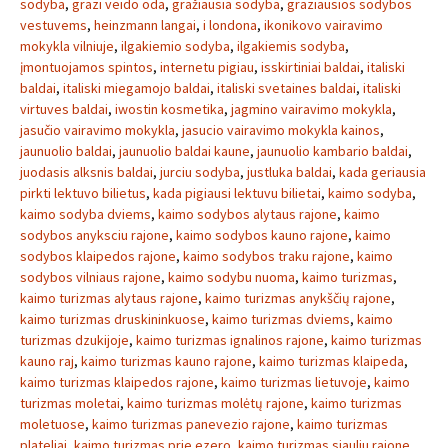
sodyba
,
grazi veido oda
,
gražiausia sodyba
,
graziausios sodybos
vestuvems
,
heinzmann langai
,
i londona
,
ikonikovo vairavimo
mokykla vilniuje
,
ilgakiemio sodyba
,
ilgakiemis sodyba
,
įmontuojamos spintos
,
internetu pigiau
,
isskirtiniai baldai
,
italiski
baldai
,
italiski miegamojo baldai
,
italiski svetaines baldai
,
italiski
virtuves baldai
,
iwostin kosmetika
,
jagmino vairavimo mokykla
,
jasučio vairavimo mokykla
,
jasucio vairavimo mokykla kainos
,
jaunuolio baldai
,
jaunuolio baldai kaune
,
jaunuolio kambario baldai
,
juodasis alksnis baldai
,
jurciu sodyba
,
justluka baldai
,
kada geriausia
pirkti lektuvo bilietus
,
kada pigiausi lektuvu bilietai
,
kaimo sodyba
,
kaimo sodyba dviems
,
kaimo sodybos alytaus rajone
,
kaimo
sodybos anyksciu rajone
,
kaimo sodybos kauno rajone
,
kaimo
sodybos klaipedos rajone
,
kaimo sodybos traku rajone
,
kaimo
sodybos vilniaus rajone
,
kaimo sodybu nuoma
,
kaimo turizmas
,
kaimo turizmas alytaus rajone
,
kaimo turizmas anykščių rajone
,
kaimo turizmas druskininkuose
,
kaimo turizmas dviems
,
kaimo
turizmas dzukijoje
,
kaimo turizmas ignalinos rajone
,
kaimo turizmas
kauno raj
,
kaimo turizmas kauno rajone
,
kaimo turizmas klaipeda
,
kaimo turizmas klaipedos rajone
,
kaimo turizmas lietuvoje
,
kaimo
turizmas moletai
,
kaimo turizmas molėtų rajone
,
kaimo turizmas
moletuose
,
kaimo turizmas panevezio rajone
,
kaimo turizmas
plateliai
,
kaimo turizmas prie ezero
,
kaimo turizmas siauliu rajone
,