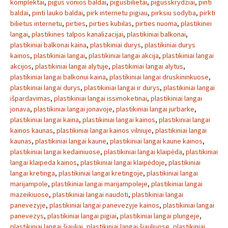
komplektai
,
pigus vonios baldai
,
pigusbilietai
,
pigusskrydziai
,
pinti
baldai
,
pinti lauko baldai
,
pirk internetu pigiau
,
pirksiu sodyba
,
pirkti
bilietus internetu
,
pirties
,
pirties kubilas
,
pirties nuoma
,
plastikinei
langai
,
plastikines talpos kanalizacijai
,
plastikiniai balkonai
,
plastikiniai balkonai kaina
,
plastikiniai durys
,
plastikiniai durys
kainos
,
plastikiniai langai
,
plastikiniai langai akcija
,
plastikiniai langai
akcijos
,
plastikiniai langai alytuje
,
plastikiniai langai alytus
,
plastikiniai langai balkonui kaina
,
plastikiniai langai druskininkuose
,
plastikiniai langai durys
,
plastikiniai langai ir durys
,
plastikiniai langai
išpardavimas
,
plastikiniai langai issimoketinai
,
plastikiniai langai
jonava
,
plastikiniai langai jonavoje
,
plastikiniai langai jurbarke
,
plastikiniai langai kaina
,
plastikiniai langai kainos
,
plastikiniai langai
kainos kaunas
,
plastikiniai langai kainos vilniuje
,
plastikiniai langai
kaunas
,
plastikiniai langai kaune
,
plastikiniai langai kaune kainos
,
plastikiniai langai kedainiuose
,
plastikiniai langai klaipėda
,
plastikiniai
langai klaipeda kainos
,
plastikiniai langai klaipėdoje
,
plastikiniai
langai kretinga
,
plastikiniai langai kretingoje
,
plastikiniai langai
marijampole
,
plastikiniai langai marijampoleje
,
plastikiniai langai
mazeikiuose
,
plastikiniai langai naudoti
,
plastikiniai langai
panevezyje
,
plastikiniai langai panevezyje kainos
,
plastikiniai langai
panevezys
,
plastikiniai langai pigiai
,
plastikiniai langai plungeje
,
plastikiniai langai šiauliai
,
plastikiniai langai šiauliuose
,
plastikiniai