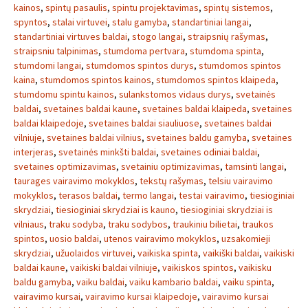
kainos
,
spintų pasaulis
,
spintu projektavimas
,
spintų sistemos
,
spyntos
,
stalai virtuvei
,
stalu gamyba
,
standartiniai langai
,
standartiniai virtuves baldai
,
stogo langai
,
straipsnių rašymas
,
straipsniu talpinimas
,
stumdoma pertvara
,
stumdoma spinta
,
stumdomi langai
,
stumdomos spintos durys
,
stumdomos spintos
kaina
,
stumdomos spintos kainos
,
stumdomos spintos klaipeda
,
stumdomu spintu kainos
,
sulankstomos vidaus durys
,
svetainės
baldai
,
svetaines baldai kaune
,
svetaines baldai klaipeda
,
svetaines
baldai klaipedoje
,
svetaines baldai siauliuose
,
svetaines baldai
vilniuje
,
svetaines baldai vilnius
,
svetaines baldu gamyba
,
svetaines
interjeras
,
svetainės minkšti baldai
,
svetaines odiniai baldai
,
svetaines optimizavimas
,
svetainiu optimizavimas
,
tamsinti langai
,
taurages vairavimo mokyklos
,
tekstų rašymas
,
telsiu vairavimo
mokyklos
,
terasos baldai
,
termo langai
,
testai vairavimo
,
tiesioginiai
skrydziai
,
tiesioginiai skrydziai is kauno
,
tiesioginiai skrydziai is
vilniaus
,
traku sodyba
,
traku sodybos
,
traukiniu bilietai
,
traukos
spintos
,
uosio baldai
,
utenos vairavimo mokyklos
,
uzsakomieji
skrydziai
,
užuolaidos virtuvei
,
vaikiska spinta
,
vaikiški baldai
,
vaikiski
baldai kaune
,
vaikiski baldai vilniuje
,
vaikiskos spintos
,
vaikisku
baldu gamyba
,
vaiku baldai
,
vaiku kambario baldai
,
vaiku spinta
,
vairavimo kursai
,
vairavimo kursai klaipedoje
,
vairavimo kursai