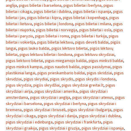
anglija
,
pigus bilietai i barselona
,
pigus bilietai i berlyna
,
pigus
bilietai i cikaga
,
pigus bilietai i dublina
,
pigus bilietai i ispanija
,
pigus
bilietai i jav
,
pigus bilietai i kipra
,
pigus bilietai i kopenhaga
,
pigus
bilietai i lietuva
,
pigūs bilietai į londoną
,
pigus bilietai i milana
,
pigus
bilietai i niujorka
,
pigus bilietai i norvegija
,
pigus bilietai i osla
,
pigus
bilietai i paryziu
,
pigus bilietai i roma
,
pigus bilietai i turkija
,
pigus
bilietai i vokietija
,
pigus bilietai lektuvu
,
pigus deveti baldai
,
pigūs
langai
,
pigus lauko baldai
,
pigūs lėktuvo bilietai
,
pigūs lėktuvų
bilietai
,
pigus lektuvu bilietai i londona
,
pigus lektuvu skrydziai
,
pigus liektuvo bilietai
,
pigus miegamojo baldai
,
pigus minksti baldai
,
pigus minksti kampai
,
pigus naudoti baldai
,
pigus pasiulymai
,
pigus
plastikiniai langai
,
pigus prieskambario baldai
,
pigus skridziai
,
pigus
skrudziai
,
pigus skrydiai
,
pigus skrydis
,
pigus skrydis i londona
,
pigus skrydzia
,
pigūs skrydžiai
,
pigus skrydziai greitai.lt
,
pigus
skrydziai i airija
,
pigus skrydziai i amerika
,
pigus skrydziai i
amsterdama
,
pigus skrydziai i anglija
,
pigus skrydziai i atenus
,
pigus
skrydziai i barselona
,
pigus skrydziai i berlyna
,
pigus skrydziai i
bremena
,
pigus skrydziai i briuseli
,
pigus skrydziai i bulgarija
,
pigus
skrydziai i cikaga
,
pigus skrydziai i danija
,
pigus skrydziai i dublina
,
pigus skrydziai i edinburga
,
pigus skrydziai i frankfurta
,
pigus
skrydziai i graikija
,
pigus skrydziai i gruzija
,
pigus skrydziai i ispanija
,