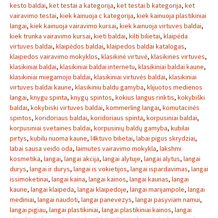
kesto baldai
,
ket testai a kategorija
,
ket testai b kategorija
,
ket
vairavimo testai
,
kiek kainuoja c kategorija
,
kiek kainuoja plastikiniai
langai
,
kiek kainuoja vairavimo kursai
,
kiek kainuoja virtuves baldai
,
kiek trunka vairavimo kursai
,
kieti baldai
,
kilti bilietai
,
klaipėda
virtuves baldai
,
klaipėdos baldai
,
klaipedos baldai katalogas
,
klaipedos vairavimo mokyklos
,
klasikinė virtuvė
,
klasikines virtuves
,
klasikiniai baldai
,
klasikiniai baldai internetu
,
klasikiniai baldai kaune
,
klasikiniai miegamojo baldai
,
klasikiniai virtuvės baldai
,
klasikiniai
virtuves baldai kaune
,
klasikiniu baldu gamyba
,
klijuotos medienos
langai
,
knygu spinta
,
knygų spintos
,
kokius langus rinktis
,
kokybiški
baldai
,
kokybiski virtuves baldai
,
kommerling langai
,
komutacinės
spintos
,
koridoriaus baldai
,
koridoriaus spinta
,
korpusiniai baldai
,
korpusiniai svetaines baldai
,
korpusinių baldų gamyba
,
kubilai
pirtys
,
kubilu nuoma kaune
,
l4ktuvo bilietai
,
labai pigus skrydziai
,
labai sausa veido oda
,
laimutes vairavimo mokykla
,
lakshmi
kosmetika
,
langai
,
langai akcija
,
langai alytuje
,
langai alytus
,
langai
durys
,
langai ir durys
,
langai is vokietijos
,
langai ispardavimas
,
langai
issimoketinai
,
langai kaina
,
langai kainos
,
langai kaunas
,
langai
kaune
,
langai klaipeda
,
langai klaipedoje
,
langai marijampole
,
langai
mediniai
,
langai naudoti
,
langai panevezys
,
langai pasyviam namui
,
langai pigiau
,
langai plastikiniai
,
langai plastikiniai kainos
,
langai