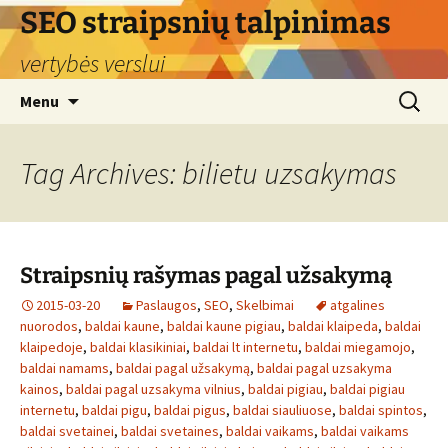
Skip
SEO straipsnių talpinimas
to
vertybės verslui
content
Search
Menu
for:
Tag Archives: bilietu uzsakymas
Straipsnių rašymas pagal užsakymą
2015-03-20
Paslaugos
,
SEO
,
Skelbimai
atgalines
nuorodos
,
baldai kaune
,
baldai kaune pigiau
,
baldai klaipeda
,
baldai
klaipedoje
,
baldai klasikiniai
,
baldai lt internetu
,
baldai miegamojo
,
baldai namams
,
baldai pagal užsakymą
,
baldai pagal uzsakyma
kainos
,
baldai pagal uzsakyma vilnius
,
baldai pigiau
,
baldai pigiau
internetu
,
baldai pigu
,
baldai pigus
,
baldai siauliuose
,
baldai spintos
,
baldai svetainei
,
baldai svetaines
,
baldai vaikams
,
baldai vaikams