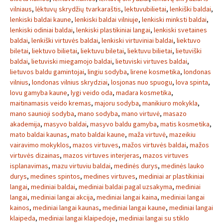
vilniaus
,
lėktuvų skrydžių tvarkaraštis
,
lektuvubilietai
,
lenkiški baldai
,
lenkiski baldai kaune
,
lenkiski baldai vilniuje
,
lenkiski minksti baldai
,
lenkiski odiniai baldai
,
lenkiski plastikiniai langai
,
lenkiski svetaines
baldai
,
lenkiški virtuvės baldai
,
lenkiski virtuviniai baldai
,
liektuvo
biletai
,
liektuvo bilietai
,
liektuvu biletai
,
liektuvu bilietai
,
lietuviški
baldai
,
lietuviski miegamojo baldai
,
lietuviski virtuves baldai
,
lietuvos baldu gamintojai
,
lingiu sodyba
,
lirene kosmetika
,
londonas
vilnius
,
londonas vilnius skrydziai
,
losjonas nuo spuogu
,
lova spinta
,
lovu gamyba kaune
,
lygi veido oda
,
madara kosmetika
,
maitinamasis veido kremas
,
majoru sodyba
,
manikiuro mokykla
,
mano saunioji sodyba
,
mano sodyba
,
mano virtuvė
,
masazo
akademija
,
masyvo baldai
,
masyvo baldu gamyba
,
matis kosmetika
,
mato baldai kaunas
,
mato baldai kaune
,
maža virtuvė
,
mazeikiu
vairavimo mokyklos
,
mazos virtuves
,
mažos virtuvės baldai
,
mažos
virtuvės dizainas
,
mazos virtuves interjeras
,
mazos virtuves
isplanavimas
,
mazu virtuviu baldai
,
medinės durys
,
medinės lauko
durys
,
medines spintos
,
medines virtuves
,
mediniai ar plastikiniai
langai
,
mediniai baldai
,
mediniai baldai pagal uzsakyma
,
mediniai
langai
,
mediniai langai akcija
,
mediniai langai kaina
,
mediniai langai
kainos
,
mediniai langai kaunas
,
mediniai langai kaune
,
mediniai langai
klaipeda
,
mediniai langai klaipedoje
,
mediniai langai su stiklo