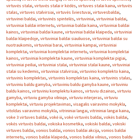
virtuvės stalai
,
virtuvės stalai ir kėdės
,
virtuves stalai kaina
,
virtuvės
stalas
,
virtuves stalvirsiai
,
virtuvės šviestuvai
,
virtuvesbaldai
,
virtuvinei baldai
,
virtuvinės spintelės
,
virtuviniai
,
virtuviniai baldai
,
virtuviniai baldai internetu
,
virtuviniai baldai kaina
,
virtuviniai baldai
kainos
,
virtuviniai baldai kaune
,
virtuviniai baldai klaipeda
,
virtuviniai
baldai klaipedoje
,
virtuviniai baldai siauliuose
,
virtuviniai baldai su
nuotraukomis
,
virtuviniai barai
,
virtuviniai kampai
,
virtuviniai
komplektai
,
virtuviniai komplektai internetu
,
virtuviniai komplektai
kainos
,
virtuviniai komplektai kaune
,
virtuviniai komplektai pigiai
,
virtuviniai peiliai
,
virtuviniai stalai
,
virtuviniai stalai kaune
,
virtuviniai
stalai su kedemis
,
virtuviniai stalvirsiai
,
virtuvinio komplekto kaina
,
virtuvinis komplektas
,
virtuvinis komplektas kaina
,
virtuvinis stalas
,
virtuviniu baldu gamyba
,
virtuviniu baldu gamyba kaune
,
virtuviniu
baldu kainos
,
virtuviniu komplektu kainos
,
virtuviu dizainas
,
virtuviu
gamyba
,
virtuviu gamyba vilniuje
,
virtuviu interjeras
,
virtuviu
komplektai
,
virtuviu projektavimas
,
visagalis vairavimo mokykla
,
vitoldas vairavimo mokykla
,
vitrininiai langai
,
vitrininiai langai kaina
,
voke 3 virtuves baldai
,
vokė iii
,
vokė virtuvės baldai
,
vokės baldai
,
vokės virtuvės baldai
,
vokiska kosmetika
,
vokiski baldai
,
vokiski
virtuves baldai
,
vonios baldai
,
vonios baldai akcija
,
vonios baldai
internetu
,
vonios baldai klaipeda
,
vonios baldai vilnius
,
vonios baldu