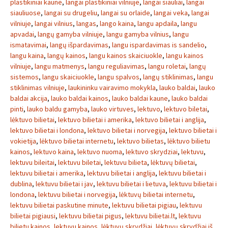
plastikiniai kaune
,
langai plastikiniai vilniuje
,
langai siauliai
,
langai
siauliuose
,
langai su drugeliu
,
langai su orlaide
,
langai veka
,
langai
vilniuje
,
langai vilnius
,
langas
,
lango kaina
,
langu apdaila
,
langu
apvadai
,
langų gamyba vilniuje
,
langu gamyba vilnius
,
langu
ismatavimai
,
langų išpardavimas
,
langu ispardavimas is sandelio
,
langu kaina
,
langų kainos
,
langu kainos skaiciuokle
,
langu kainos
vilniuje
,
langu matmenys
,
langu reguliavimas
,
langu roletai
,
langų
sistemos
,
langu skaiciuokle
,
langu spalvos
,
langų stiklinimas
,
langu
stiklinimas vilniuje
,
laukininku vairavimo mokykla
,
lauko baldai
,
lauko
baldai akcija
,
lauko baldai kainos
,
lauko baldai kaune
,
lauko baldai
pinti
,
lauko baldu gamyba
,
lauko virtuves
,
lektuvo
,
lektuvo biletai
,
lėktuvo bilietai
,
lektuvo bilietai i amerika
,
lektuvo bilietai i anglija
,
lektuvo bilietai i londona
,
lektuvo bilietai i norvegija
,
lektuvo bilietai i
vokietija
,
lėktuvo bilietai internetu
,
lektuvo bilietas
,
lėktuvo bilietu
kainos
,
lektuvo kaina
,
lektuvo nuoma
,
lektuvo skrydziai
,
lektuvu
,
lektuvu bileitai
,
lektuvu biletai
,
lektuvu bilieta
,
lėktuvų bilietai
,
lektuvu bilietai i amerika
,
lektuvu bilietai i anglija
,
lektuvu bilietai i
dublina
,
lektuvu bilietai i jav
,
lektuvu bilietai i lietuva
,
lektuvu bilietai i
londona
,
lektuvu bilietai i norvegija
,
lėktuvų bilietai internetu
,
lektuvu bilietai paskutine minute
,
lektuvu bilietai pigiau
,
lektuvu
bilietai pigiausi
,
lektuvu bilietai pigus
,
lektuvu bilietai.lt
,
lektuvu
bilietu kainos
,
lektuvu kainos
,
lėktuvų skrydžiai
,
lėktuvų skrydžiai iš