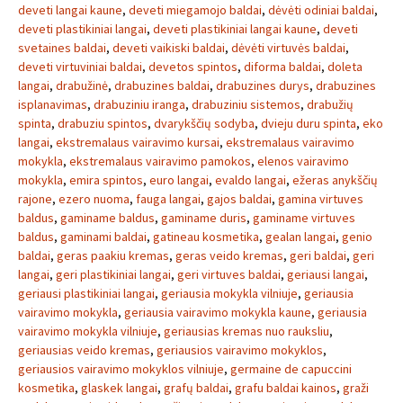
deveti langai kaune
,
deveti miegamojo baldai
,
dėvėti odiniai baldai
,
deveti plastikiniai langai
,
deveti plastikiniai langai kaune
,
deveti
svetaines baldai
,
deveti vaikiski baldai
,
dėvėti virtuvės baldai
,
deveti virtuviniai baldai
,
devetos spintos
,
diforma baldai
,
doleta
langai
,
drabužinė
,
drabuzines baldai
,
drabuzines durys
,
drabuzines
isplanavimas
,
drabuziniu iranga
,
drabuziniu sistemos
,
drabužių
spinta
,
drabuziu spintos
,
dvarykščių sodyba
,
dvieju duru spinta
,
eko
langai
,
ekstremalaus vairavimo kursai
,
ekstremalaus vairavimo
mokykla
,
ekstremalaus vairavimo pamokos
,
elenos vairavimo
mokykla
,
emira spintos
,
euro langai
,
evaldo langai
,
ežeras anykščių
rajone
,
ezero nuoma
,
fauga langai
,
gajos baldai
,
gamina virtuves
baldus
,
gaminame baldus
,
gaminame duris
,
gaminame virtuves
baldus
,
gaminami baldai
,
gatineau kosmetika
,
gealan langai
,
genio
baldai
,
geras paakiu kremas
,
geras veido kremas
,
geri baldai
,
geri
langai
,
geri plastikiniai langai
,
geri virtuves baldai
,
geriausi langai
,
geriausi plastikiniai langai
,
geriausia mokykla vilniuje
,
geriausia
vairavimo mokykla
,
geriausia vairavimo mokykla kaune
,
geriausia
vairavimo mokykla vilniuje
,
geriausias kremas nuo rauksliu
,
geriausias veido kremas
,
geriausios vairavimo mokyklos
,
geriausios vairavimo mokyklos vilniuje
,
germaine de capuccini
kosmetika
,
glaskek langai
,
grafų baldai
,
grafu baldai kainos
,
graži