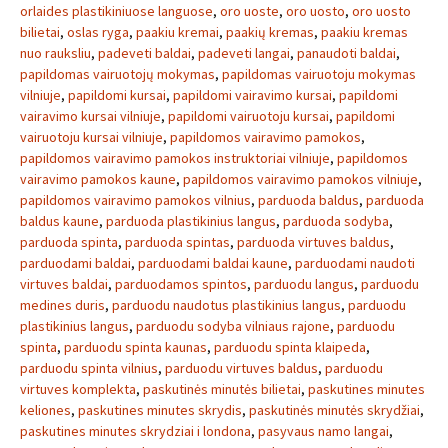
orlaides plastikiniuose languose
,
oro uoste
,
oro uosto
,
oro uosto
bilietai
,
oslas ryga
,
paakiu kremai
,
paakių kremas
,
paakiu kremas
nuo rauksliu
,
padeveti baldai
,
padeveti langai
,
panaudoti baldai
,
papildomas vairuotojų mokymas
,
papildomas vairuotoju mokymas
vilniuje
,
papildomi kursai
,
papildomi vairavimo kursai
,
papildomi
vairavimo kursai vilniuje
,
papildomi vairuotoju kursai
,
papildomi
vairuotoju kursai vilniuje
,
papildomos vairavimo pamokos
,
papildomos vairavimo pamokos instruktoriai vilniuje
,
papildomos
vairavimo pamokos kaune
,
papildomos vairavimo pamokos vilniuje
,
papildomos vairavimo pamokos vilnius
,
parduoda baldus
,
parduoda
baldus kaune
,
parduoda plastikinius langus
,
parduoda sodyba
,
parduoda spinta
,
parduoda spintas
,
parduoda virtuves baldus
,
parduodami baldai
,
parduodami baldai kaune
,
parduodami naudoti
virtuves baldai
,
parduodamos spintos
,
parduodu langus
,
parduodu
medines duris
,
parduodu naudotus plastikinius langus
,
parduodu
plastikinius langus
,
parduodu sodyba vilniaus rajone
,
parduodu
spinta
,
parduodu spinta kaunas
,
parduodu spinta klaipeda
,
parduodu spinta vilnius
,
parduodu virtuves baldus
,
parduodu
virtuves komplekta
,
paskutinės minutės bilietai
,
paskutines minutes
keliones
,
paskutines minutes skrydis
,
paskutinės minutės skrydžiai
,
paskutines minutes skrydziai i londona
,
pasyvaus namo langai
,