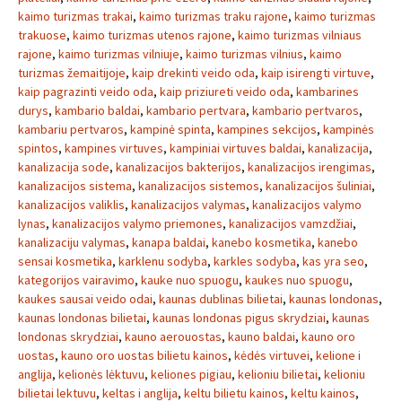
kaimo turizmas trakai
,
kaimo turizmas traku rajone
,
kaimo turizmas
trakuose
,
kaimo turizmas utenos rajone
,
kaimo turizmas vilniaus
rajone
,
kaimo turizmas vilniuje
,
kaimo turizmas vilnius
,
kaimo
turizmas žemaitijoje
,
kaip drekinti veido oda
,
kaip isirengti virtuve
,
kaip pagrazinti veido oda
,
kaip priziureti veido oda
,
kambarines
durys
,
kambario baldai
,
kambario pertvara
,
kambario pertvaros
,
kambariu pertvaros
,
kampinė spinta
,
kampines sekcijos
,
kampinės
spintos
,
kampines virtuves
,
kampiniai virtuves baldai
,
kanalizacija
,
kanalizacija sode
,
kanalizacijos bakterijos
,
kanalizacijos irengimas
,
kanalizacijos sistema
,
kanalizacijos sistemos
,
kanalizacijos šuliniai
,
kanalizacijos valiklis
,
kanalizacijos valymas
,
kanalizacijos valymo
lynas
,
kanalizacijos valymo priemones
,
kanalizacijos vamzdžiai
,
kanalizaciju valymas
,
kanapa baldai
,
kanebo kosmetika
,
kanebo
sensai kosmetika
,
karklenu sodyba
,
karkles sodyba
,
kas yra seo
,
kategorijos vairavimo
,
kauke nuo spuogu
,
kaukes nuo spuogu
,
kaukes sausai veido odai
,
kaunas dublinas bilietai
,
kaunas londonas
,
kaunas londonas bilietai
,
kaunas londonas pigus skrydziai
,
kaunas
londonas skrydziai
,
kauno aerouostas
,
kauno baldai
,
kauno oro
uostas
,
kauno oro uostas bilietu kainos
,
kėdės virtuvei
,
kelione i
anglija
,
kelionės lėktuvu
,
keliones pigiau
,
kelioniu bilietai
,
kelioniu
bilietai lektuvu
,
keltas i anglija
,
keltu bilietu kainos
,
keltu kainos
,