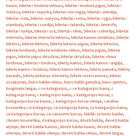
kauno
,
bilietai i londona lektuvu
,
bilietai i londona pigus
,
bilietai i
maskva
,
bilietai i niujorka
,
bilietai i norvegija
,
bilietai i olandija
,
bilietai i osla
,
bilietai i paryziu
,
bilietai i roma
,
bilietai i ryga
,
bilietai i
stambula
,
bilietai i svedija
,
bilietai i tailanda
,
bilietai i tenerife
,
bilietai i turkija
,
bilietai i usa
,
bilietai i vilniu
,
bilietai i vokietija
,
bilietai
internetu
,
bilietai internetu lektuvu
,
bilietai kaunas londonas
,
bilietai
lektuvo
,
bilietai lėktuvu
,
bilietai lektuvu pigiau
,
bilietai lektuvui
,
bilietai londonas
,
bilietai londonas vilnius
,
bilietai pigiau
,
bilietai
pigus
,
bilietai pigus skrydziai
,
bilietai skrydziai
,
bilietai vilnius
londonas
,
bilietas i londona
,
bilietų kainos
,
bilietu kainos i anglija
,
bilietu kainos i londona
,
bilietu kainos lektuvu
,
bilietu paieska
,
bilietų
pasaulis
,
bilietu pirkimas internetu
,
bilietu rezervavimas
,
bilietu
uzsakymas
,
biuro baldai vilnius
,
biuro baldu gamyba
,
biuro spintos
,
brugmann langai
,
c ce kategorijos
,
c ce kategorijos kaina
,
c
kategorija kaina
,
c kategorijos kaina
,
c kategorijos kursai
,
c
kategorijos kursai kaune
,
c kategorijos kursai vilniuje
,
careline
kosmetika
,
ce kategorija
,
ce kategorija kaina
,
ce kategorijos kaina
,
ce kategorijos kursai
,
ce vairavimo kursai
,
čekiški virtuvės baldai
,
clinians kosmetika
,
d kategorijos kursai
,
dėvėti baldai
,
deveti baldai
alytuje
,
deveti baldai kaunas
,
dėvėti baldai kaune
,
deveti baldai
utenoje
,
deveti baldai vilniuje
,
deveti baldai vilnius
,
deveti langai
,