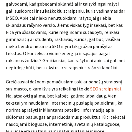
galvodami, kad gebėdami sklandžiai ir taisyklingai rašyti
gali susidoroti ir su kažkokiu straipsniu, kuris vadinamas dar
ir SEO. Apie tai nieko nenutuokdami rašytojai griebia
sklandaus rašymo verslo. Jiems viskas lyg ir sekasi, bet kas
kita yra užsakovams, kurie mėgindami sutaupyti, renkasi
gimnazistų ar studentų rašliavas, kurios, gal būt, visiškai
nieko bendro neturi su SEO ir yra tik gražiai parašytas
tekstas. O kur teksto vidinė energija ir sąsajos pagal
raktinius žodžius? Greičiausiai, kad rašytojai apie tai gali net
negirdėję būti, bet tekstus ir straipsnius rašo sklandžiai.
Greičiausiai dažnam pamačiusiam tokį ar panašų straipsnį
susimasto, o kam išvis yra reikalingi tokie
SEO straipsniai
.
Na, atsakyti galima, bet kalbėti galima labai daug. Vieni
tekstai yra naudojami internetinių puslapių paleidimui, kai
norima aprašyti ir klientams pateikti informaciją apie
siūlomas paslaugas ar parduodamus produktus. Kiti tekstai
naudojami bloguose, internetinių svetainių kataloguose,
kuriuose yra jau talpinami patys puslapiai ir juose