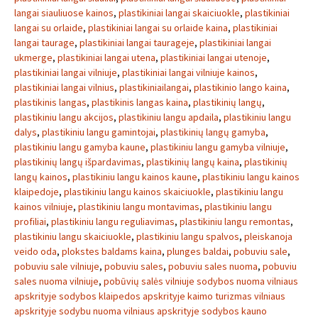
langai siauliuose kainos
,
plastikiniai langai skaiciuokle
,
plastikiniai
langai su orlaide
,
plastikiniai langai su orlaide kaina
,
plastikiniai
langai taurage
,
plastikiniai langai taurageje
,
plastikiniai langai
ukmerge
,
plastikiniai langai utena
,
plastikiniai langai utenoje
,
plastikiniai langai vilniuje
,
plastikiniai langai vilniuje kainos
,
plastikiniai langai vilnius
,
plastikiniailangai
,
plastikinio lango kaina
,
plastikinis langas
,
plastikinis langas kaina
,
plastikinių langų
,
plastikiniu langu akcijos
,
plastikiniu langu apdaila
,
plastikiniu langu
dalys
,
plastikiniu langu gamintojai
,
plastikinių langų gamyba
,
plastikiniu langu gamyba kaune
,
plastikiniu langu gamyba vilniuje
,
plastikinių langų išpardavimas
,
plastikinių langų kaina
,
plastikinių
langų kainos
,
plastikiniu langu kainos kaune
,
plastikiniu langu kainos
klaipedoje
,
plastikiniu langu kainos skaiciuokle
,
plastikiniu langu
kainos vilniuje
,
plastikiniu langu montavimas
,
plastikiniu langu
profiliai
,
plastikiniu langu reguliavimas
,
plastikiniu langu remontas
,
plastikiniu langu skaiciuokle
,
plastikiniu langu spalvos
,
pleiskanoja
veido oda
,
plokstes baldams kaina
,
plunges baldai
,
pobuviu sale
,
pobuviu sale vilniuje
,
pobuviu sales
,
pobuviu sales nuoma
,
pobuviu
sales nuoma vilniuje
,
pobūvių salės vilniuje sodybos nuoma vilniaus
apskrityje sodybos klaipedos apskrityje kaimo turizmas vilniaus
apskrityje sodybu nuoma vilniaus apskrityje sodybos kauno