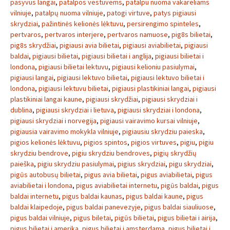
pasyvus langai
,
patalpos vestuvems
,
patalpu nuoma vakareliams
vilniuje
,
patalpų nuoma vilniuje
,
patogi virtuve
,
patys pigiausi
skrydziai
,
pažintinės kelionės lėktuvu
,
persirengimo spinteles
,
pertvaros
,
pertvaros interjere
,
pertvaros namuose
,
pig8s bilietai
,
pig8s skrydžiai
,
pigiausi avia bilietai
,
pigiausi aviabilietai
,
pigiausi
baldai
,
pigiausi bilietai
,
pigiausi bilietai i anglija
,
pigiausi bilietai i
londona
,
pigiausi bilietai lektuvu
,
pigiausi kelioniu pasiulymai
,
pigiausi langai
,
pigiausi lektuvo bilietai
,
pigiausi lektuvo bilietai i
londona
,
pigiausi lektuvu bilietai
,
pigiausi plastikiniai langai
,
pigiausi
plastikiniai langai kaune
,
pigiausi skrydžiai
,
pigiausi skrydziai i
dublina
,
pigiausi skrydziai i lietuva
,
pigiausi skrydziai i londona
,
pigiausi skrydziai i norvegija
,
pigiausi vairavimo kursai vilniuje
,
pigiausia vairavimo mokykla vilniuje
,
pigiausiu skrydziu paieska
,
pigios kelionės lėktuvu
,
pigios spintos
,
pigios virtuves
,
pigiu
,
pigiu
skrydziu bendrove
,
pigiu skrydziu bendroves
,
pigių skrydžių
paieška
,
pigiu skrydziu pasiulymai
,
pigius skrydziai
,
pigu skrydziai
,
pigūs autobusų bilietai
,
pigus avia bilietai
,
pigus aviabilietai
,
pigus
aviabilietai i londona
,
pigus aviabilietai internetu
,
pigūs baldai
,
pigus
baldai internetu
,
pigus baldai kaunas
,
pigus baldai kaune
,
pigus
baldai klaipedoje
,
pigus baldai panevezyje
,
pigus baldai siauliuose
,
pigus baldai vilniuje
,
pigus biletai
,
pigūs bilietai
,
pigus bilietai i airija
,
pigus bilietai i amerika
,
pigus bilietai i amsterdama
,
pigus bilietai i