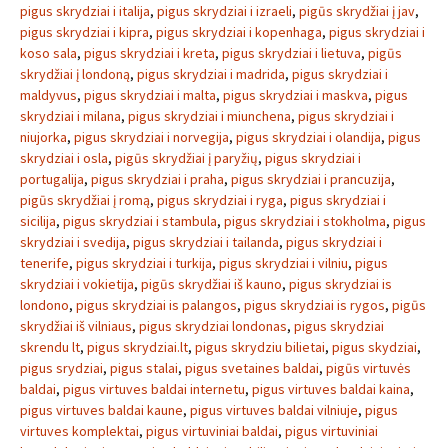
pigus skrydziai i italija
,
pigus skrydziai i izraeli
,
pigūs skrydžiai į jav
,
pigus skrydziai i kipra
,
pigus skrydziai i kopenhaga
,
pigus skrydziai i
koso sala
,
pigus skrydziai i kreta
,
pigus skrydziai i lietuva
,
pigūs
skrydžiai į londoną
,
pigus skrydziai i madrida
,
pigus skrydziai i
maldyvus
,
pigus skrydziai i malta
,
pigus skrydziai i maskva
,
pigus
skrydziai i milana
,
pigus skrydziai i miunchena
,
pigus skrydziai i
niujorka
,
pigus skrydziai i norvegija
,
pigus skrydziai i olandija
,
pigus
skrydziai i osla
,
pigūs skrydžiai į paryžių
,
pigus skrydziai i
portugalija
,
pigus skrydziai i praha
,
pigus skrydziai i prancuzija
,
pigūs skrydžiai į romą
,
pigus skrydziai i ryga
,
pigus skrydziai i
sicilija
,
pigus skrydziai i stambula
,
pigus skrydziai i stokholma
,
pigus
skrydziai i svedija
,
pigus skrydziai i tailanda
,
pigus skrydziai i
tenerife
,
pigus skrydziai i turkija
,
pigus skrydziai i vilniu
,
pigus
skrydziai i vokietija
,
pigūs skrydžiai iš kauno
,
pigus skrydziai is
londono
,
pigus skrydziai is palangos
,
pigus skrydziai is rygos
,
pigūs
skrydžiai iš vilniaus
,
pigus skrydziai londonas
,
pigus skrydziai
skrendu lt
,
pigus skrydziai.lt
,
pigus skrydziu bilietai
,
pigus skydziai
,
pigus srydziai
,
pigus stalai
,
pigus svetaines baldai
,
pigūs virtuvės
baldai
,
pigus virtuves baldai internetu
,
pigus virtuves baldai kaina
,
pigus virtuves baldai kaune
,
pigus virtuves baldai vilniuje
,
pigus
virtuves komplektai
,
pigus virtuviniai baldai
,
pigus virtuviniai