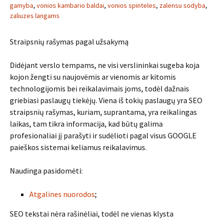
gamyba
,
vonios kambario baldai
,
vonios spinteles
,
zalensu sodyba
,
zaliuzes langams
Straipsnių rašymas pagal užsakymą
Didėjant verslo tempams, ne visi verslininkai sugeba koja
kojon žengti su naujovėmis ar vienomis ar kitomis
technologijomis bei reikalavimais joms, todėl dažnais
griebiasi paslaugų tiekėjų. Viena iš tokių paslaugų yra SEO
straipsnių rašymas, kuriam, suprantama, yra reikalingas
laikas, tam tikra informacija, kad būtų galima
profesionaliai jį parašyti ir sudėlioti pagal visus GOOGLE
paieškos sistemai keliamus reikalavimus.
Naudinga pasidomėti:
Atgalines nuorodos
;
SEO tekstai nėra rašinėliai, todėl ne vienas klysta