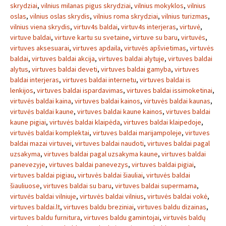
skrydziai
,
vilnius milanas pigus skrydziai
,
vilnius mokyklos
,
vilnius
oslas
,
vilnius oslas skrydis
,
vilnius roma skrydziai
,
vilnius turizmas
,
vilnius viena skrydis
,
virtuv4s baldai
,
virtuv4s interjeras
,
virtuvė
,
virtuve baldai
,
virtuve kartu su svetaine
,
virtuve su baru
,
virtuvės
,
virtuves aksesuarai
,
virtuves apdaila
,
virtuvės apšvietimas
,
virtuvės
baldai
,
virtuves baldai akcija
,
virtuves baldai alytuje
,
virtuves baldai
alytus
,
virtuves baldai deveti
,
virtuves baldai gamyba
,
virtuves
baldai interjeras
,
virtuves baldai internetu
,
virtuves baldai is
lenkijos
,
virtuves baldai ispardavimas
,
virtuves baldai issimoketinai
,
virtuvės baldai kaina
,
virtuves baldai kainos
,
virtuvės baldai kaunas
,
virtuvės baldai kaune
,
virtuves baldai kaune kainos
,
virtuves baldai
kaune pigiai
,
virtuvės baldai klaipėda
,
virtuves baldai klaipedoje
,
virtuvės baldai komplektai
,
virtuves baldai marijampoleje
,
virtuves
baldai mazai virtuvei
,
virtuves baldai naudoti
,
virtuves baldai pagal
uzsakyma
,
virtuves baldai pagal uzsakyma kaune
,
virtuves baldai
panevezyje
,
virtuves baldai panevezys
,
virtuves baldai pigiai
,
virtuves baldai pigiau
,
virtuvės baldai šiauliai
,
virtuvės baldai
šiauliuose
,
virtuves baldai su baru
,
virtuves baldai supermama
,
virtuvės baldai vilniuje
,
virtuvės baldai vilnius
,
virtuvės baldai vokė
,
virtuves baldai.lt
,
virtuves baldu breziniai
,
virtuves baldu dizainas
,
virtuves baldu furnitura
,
virtuves baldu gamintojai
,
virtuvės baldų