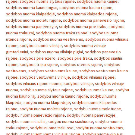
rajone
,
sodybos nuoma alytaus rajone
,
sodybos nuoma kaune
,
sodybos nuoma kaune pigiai
,
sodybos nuoma kauno rajone
,
sodybos nuoma klaipedoje
,
sodybos nuoma klaipedos rajone
,
sodybos nuoma moletu rajone
,
sodybos nuoma panevezio rajone
,
sodybos nuoma panevezyje
,
sodybos nuoma prie traku
,
sodybos
nuoma traku raj
,
sodybos nuoma traku rajone
,
sodybos nuoma
utenos rajone
,
sodybos nuoma vestuvems
,
sodybos nuoma vilniaus
rajone
,
sodybos nuoma vilniuje
,
sodybos nuoma vilniuje
gimtadieniui
,
sodybos nuoma vilniuje pigiai
,
sodybos panevezio
rajone
,
sodybos prie ezero
,
sodybos prie traku
,
sodybos siauliu
rajone
,
sodybos traku rajone
,
sodybos utenos rajone
,
sodybos
vestuvems
,
sodybos vestuvems kaune
,
sodybos vestuvems kauno
rajone
,
sodybos vestuvems vilniuje
,
sodybos vilniaus rajone
,
sodybos vilniaus rajone nuoma
,
sodybos vilniuje
,
sodybos vilniuje
nuoma
,
sodybu nuoma alytaus rajone
,
sodybu nuoma kaune
,
sodybu
nuoma kauno raj
,
sodybu nuoma kauno rajone
,
sodybu nuoma
klaipeda
,
sodybu nuoma klaipedoje
,
sodybu nuoma klaipedos
rajone
,
sodybu nuoma moletu rajone
,
sodybu nuoma moletuose
,
sodybu nuoma panevezio rajone
,
sodybu nuoma panevezyje
,
sodybu nuoma siauliai
,
sodybu nuoma siauliuose
,
sodybu nuoma
traku rajone
,
sodybu nuoma trakuose
,
sodybu nuoma vestuvems
,
sodybu nuoma vestuvems vilniaus rajone
,
sodybu nuoma vilniaus