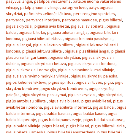
pasyvus langai
,
patalpos vestuvems
,
patalpu nuoma vakareliams
vilniuje
,
patalpų nuoma vilniuje
,
patogi virtuve
,
patys pigiausi
skrydziai
,
pažintinės kelionės lėktuvu
,
persirengimo spinteles
,
pertvaros
,
pertvaros interjere
,
pertvaros namuose
,
pig8s bilietai
,
pig8s skrydžiai
,
pigiausi avia bilietai
,
pigiausi aviabilietai
,
pigiausi
baldai
,
pigiausi bilietai
,
pigiausi bilietai i anglija
,
pigiausi bilietai i
londona
,
pigiausi bilietai lektuvu
,
pigiausi kelioniu pasiulymai
,
pigiausi langai
,
pigiausi lektuvo bilietai
,
pigiausi lektuvo bilietai i
londona
,
pigiausi lektuvu bilietai
,
pigiausi plastikiniai langai
,
pigiausi
plastikiniai langai kaune
,
pigiausi skrydžiai
,
pigiausi skrydziai i
dublina
,
pigiausi skrydziai i lietuva
,
pigiausi skrydziai i londona
,
pigiausi skrydziai i norvegija
,
pigiausi vairavimo kursai vilniuje
,
pigiausia vairavimo mokykla vilniuje
,
pigiausiu skrydziu paieska
,
pigios kelionės lėktuvu
,
pigios spintos
,
pigios virtuves
,
pigiu
,
pigiu
skrydziu bendrove
,
pigiu skrydziu bendroves
,
pigių skrydžių
paieška
,
pigiu skrydziu pasiulymai
,
pigius skrydziai
,
pigu skrydziai
,
pigūs autobusų bilietai
,
pigus avia bilietai
,
pigus aviabilietai
,
pigus
aviabilietai i londona
,
pigus aviabilietai internetu
,
pigūs baldai
,
pigus
baldai internetu
,
pigus baldai kaunas
,
pigus baldai kaune
,
pigus
baldai klaipedoje
,
pigus baldai panevezyje
,
pigus baldai siauliuose
,
pigus baldai vilniuje
,
pigus biletai
,
pigūs bilietai
,
pigus bilietai i airija
,
pigus bilietai i amerika
,
pigus bilietai i amsterdama
,
pigus bilietai i