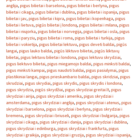
anglija
,
pigus bilietai i barselona
,
pigus bilietai i berlyna
,
pigus
bilietai i cikaga
,
pigus bilietai i dublina
,
pigus bilietai i ispanija
,
pigus
bilietai i jav
,
pigus bilietai i kipra
,
pigus bilietai i kopenhaga
,
pigus
bilietai i lietuva
,
pigūs bilietai į londoną
,
pigus bilietai i milana
,
pigus
bilietai i niujorka
,
pigus bilietai i norvegija
,
pigus bilietai i osla
,
pigus
bilietai i paryziu
,
pigus bilietai i roma
,
pigus bilietai i turkija
,
pigus
bilietai i vokietija
,
pigus bilietai lektuvu
,
pigus deveti baldai
,
pigūs
langai
,
pigus lauko baldai
,
pigūs lėktuvo bilietai
,
pigūs lėktuvų
bilietai
,
pigus lektuvu bilietai i londona
,
pigus lektuvu skrydziai
,
pigus liektuvo bilietai
,
pigus miegamojo baldai
,
pigus minksti baldai
,
pigus minksti kampai
,
pigus naudoti baldai
,
pigus pasiulymai
,
pigus
plastikiniai langai
,
pigus prieskambario baldai
,
pigus skridziai
,
pigus
skrudziai
,
pigus skrydiai
,
pigus skrydis
,
pigus skrydis i londona
,
pigus skrydzia
,
pigūs skrydžiai
,
pigus skrydziai greitai.lt
,
pigus
skrydziai i airija
,
pigus skrydziai i amerika
,
pigus skrydziai i
amsterdama
,
pigus skrydziai i anglija
,
pigus skrydziai i atenus
,
pigus
skrydziai i barselona
,
pigus skrydziai i berlyna
,
pigus skrydziai i
bremena
,
pigus skrydziai i briuseli
,
pigus skrydziai i bulgarija
,
pigus
skrydziai i cikaga
,
pigus skrydziai i danija
,
pigus skrydziai i dublina
,
pigus skrydziai i edinburga
,
pigus skrydziai i frankfurta
,
pigus
skrydziai i graikija
,
pigus skrydziai i gruzija
,
pigus skrydziai i ispanija
,