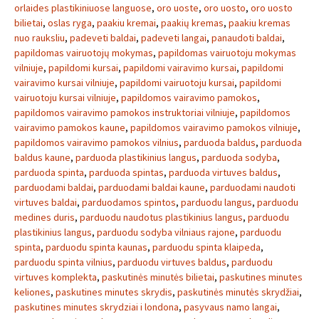
orlaides plastikiniuose languose
,
oro uoste
,
oro uosto
,
oro uosto
bilietai
,
oslas ryga
,
paakiu kremai
,
paakių kremas
,
paakiu kremas
nuo rauksliu
,
padeveti baldai
,
padeveti langai
,
panaudoti baldai
,
papildomas vairuotojų mokymas
,
papildomas vairuotoju mokymas
vilniuje
,
papildomi kursai
,
papildomi vairavimo kursai
,
papildomi
vairavimo kursai vilniuje
,
papildomi vairuotoju kursai
,
papildomi
vairuotoju kursai vilniuje
,
papildomos vairavimo pamokos
,
papildomos vairavimo pamokos instruktoriai vilniuje
,
papildomos
vairavimo pamokos kaune
,
papildomos vairavimo pamokos vilniuje
,
papildomos vairavimo pamokos vilnius
,
parduoda baldus
,
parduoda
baldus kaune
,
parduoda plastikinius langus
,
parduoda sodyba
,
parduoda spinta
,
parduoda spintas
,
parduoda virtuves baldus
,
parduodami baldai
,
parduodami baldai kaune
,
parduodami naudoti
virtuves baldai
,
parduodamos spintos
,
parduodu langus
,
parduodu
medines duris
,
parduodu naudotus plastikinius langus
,
parduodu
plastikinius langus
,
parduodu sodyba vilniaus rajone
,
parduodu
spinta
,
parduodu spinta kaunas
,
parduodu spinta klaipeda
,
parduodu spinta vilnius
,
parduodu virtuves baldus
,
parduodu
virtuves komplekta
,
paskutinės minutės bilietai
,
paskutines minutes
keliones
,
paskutines minutes skrydis
,
paskutinės minutės skrydžiai
,
paskutines minutes skrydziai i londona
,
pasyvaus namo langai
,