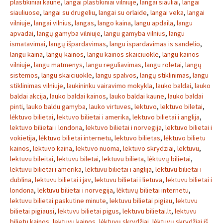
plastikiniai kaune
,
langai plastikiniai vilniuje
,
langai siauliai
,
langai
siauliuose
,
langai su drugeliu
,
langai su orlaide
,
langai veka
,
langai
vilniuje
,
langai vilnius
,
langas
,
lango kaina
,
langu apdaila
,
langu
apvadai
,
langų gamyba vilniuje
,
langu gamyba vilnius
,
langu
ismatavimai
,
langų išpardavimas
,
langu ispardavimas is sandelio
,
langu kaina
,
langų kainos
,
langu kainos skaiciuokle
,
langu kainos
vilniuje
,
langu matmenys
,
langu reguliavimas
,
langu roletai
,
langų
sistemos
,
langu skaiciuokle
,
langu spalvos
,
langų stiklinimas
,
langu
stiklinimas vilniuje
,
laukininku vairavimo mokykla
,
lauko baldai
,
lauko
baldai akcija
,
lauko baldai kainos
,
lauko baldai kaune
,
lauko baldai
pinti
,
lauko baldu gamyba
,
lauko virtuves
,
lektuvo
,
lektuvo biletai
,
lėktuvo bilietai
,
lektuvo bilietai i amerika
,
lektuvo bilietai i anglija
,
lektuvo bilietai i londona
,
lektuvo bilietai i norvegija
,
lektuvo bilietai i
vokietija
,
lėktuvo bilietai internetu
,
lektuvo bilietas
,
lėktuvo bilietu
kainos
,
lektuvo kaina
,
lektuvo nuoma
,
lektuvo skrydziai
,
lektuvu
,
lektuvu bileitai
,
lektuvu biletai
,
lektuvu bilieta
,
lėktuvų bilietai
,
lektuvu bilietai i amerika
,
lektuvu bilietai i anglija
,
lektuvu bilietai i
dublina
,
lektuvu bilietai i jav
,
lektuvu bilietai i lietuva
,
lektuvu bilietai i
londona
,
lektuvu bilietai i norvegija
,
lėktuvų bilietai internetu
,
lektuvu bilietai paskutine minute
,
lektuvu bilietai pigiau
,
lektuvu
bilietai pigiausi
,
lektuvu bilietai pigus
,
lektuvu bilietai.lt
,
lektuvu
bilietu kainos
,
lektuvu kainos
,
lėktuvų skrydžiai
,
lėktuvų skrydžiai iš