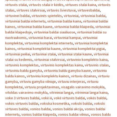
virtuvės stalai
,
virtuvės stalai ir kėdės
,
virtuves stalai kaina
,
virtuvės
stalas
,
virtuves stalvirsiai
,
virtuvės šviestuvai
,
virtuvesbaldai
,
virtuvinei baldai
,
virtuvinės spintelės
,
virtuviniai
,
virtuviniai baldai
,
virtuviniai baldai internetu
,
virtuviniai baldai kaina
,
virtuviniai baldai
kainos
,
virtuviniai baldai kaune
,
virtuviniai baldai klaipeda
,
virtuviniai
baldai klaipedoje
,
virtuviniai baldai siauliuose
,
virtuviniai baldai su
nuotraukomis
,
virtuviniai barai
,
virtuviniai kampai
,
virtuviniai
komplektai
,
virtuviniai komplektai internetu
,
virtuviniai komplektai
kainos
,
virtuviniai komplektai kaune
,
virtuviniai komplektai pigiai
,
virtuviniai peiliai
,
virtuviniai stalai
,
virtuviniai stalai kaune
,
virtuviniai
stalai su kedemis
,
virtuviniai stalvirsiai
,
virtuvinio komplekto kaina
,
virtuvinis komplektas
,
virtuvinis komplektas kaina
,
virtuvinis stalas
,
virtuviniu baldu gamyba
,
virtuviniu baldu gamyba kaune
,
virtuviniu
baldu kainos
,
virtuviniu komplektu kainos
,
virtuviu dizainas
,
virtuviu
gamyba
,
virtuviu gamyba vilniuje
,
virtuviu interjeras
,
virtuviu
komplektai
,
virtuviu projektavimas
,
visagalis vairavimo mokykla
,
vitoldas vairavimo mokykla
,
vitrininiai langai
,
vitrininiai langai kaina
,
voke 3 virtuves baldai
,
vokė iii
,
vokė virtuvės baldai
,
vokės baldai
,
vokės virtuvės baldai
,
vokiska kosmetika
,
vokiski baldai
,
vokiski
virtuves baldai
,
vonios baldai
,
vonios baldai akcija
,
vonios baldai
internetu
,
vonios baldai klaipeda
,
vonios baldai vilnius
,
vonios baldu