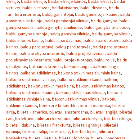
vilniuje
,
baldai vilniuje
,
baldai vilniuje kainos
,
baldai vilnius
,
baldai
virtuvei
,
baldai virtuves
,
baldai visiems
,
baldu dizainas
,
baldu
furnitura internetu
,
baldų gamintojai
,
baldu gamintojai kaune
,
baldu
gamintojai lietuvoje
,
baldu gamintojai vilniuje
,
baldų gamyba
,
baldu
gamyba siauliai
,
baldu gamyba siauliuose
,
baldu gamyba telsiuose
,
baldu gamyba utenoje
,
baldų gamyba vilniuje
,
baldų gamyba vilnius
,
baldu imones kaune
,
baldu ispardavimas
,
baldu isparduotuve
,
baldu
kainos
,
baldų parduotuvė
,
baldų parduotuvės
,
baldu parduotuves
kaune
,
baldu prekyba internetu
,
baldų projektavimas
,
baldu
projektavimas internete
,
baldu projektuotojas
,
baldu rojus
,
baldu
uzsakymas
,
balinantis kremas
,
balkono langai
,
balkono langai
kainos
,
balkono stiklinimas
,
balkono stiklinimas aliuminiu kaina
,
balkono stiklinimas vilniuje
,
balkono stiklinimo kaina
,
balkonų
stiklinimas
,
balkonų stiklinimas kaina
,
balkonu stiklinimas kainos
,
balkonų stiklinimas kaune
,
balkonų stiklinimas vilniuje
,
balkonų
stiklinimas vilniuje kaina
,
balkonu stiklinimas vilnius
,
balkonų
stiklinimo kainos
,
benexere kosmetika
,
beoti kosmetika
,
bilietai i
airija
,
bilietai i amerika
,
bilietai i amsterdama
,
bilietai i anglija
,
bilietai
i anglija lektuvu
,
bilietai i barselona
,
bilietai i berlyna
,
bilietai i cikaga
,
bilietai i dublina
,
bilietai i frankfurta
,
bilietai i graikija
,
bilietai i
ispanija
,
bilietai i italija
,
bilietai į jav
,
bilietai i kipra
,
bilietai i
kopenhaga
,
bilietai i lietuva
,
bilietai į londoną
,
bilietai i londona is