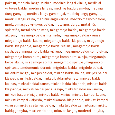
paketu
,
mediniai langai vilniuje
,
mediniai langai vilnius
,
mediniai
virtuvės baldai
,
medinis langas
,
medinių baldų gamyba
,
medinių
durų gamyba
,
mediniu langu gamintojai
,
medinių langų gamyba
,
mediniu langu kaina
,
mediniu langu kainos
,
medzio masyvo baldai
,
medzio masyvo virtuves baldai
,
metalines durys
,
metalinės
spintelės
,
metalinės spintos
,
miegamojo baldai
,
miegamojo baldai
akcijos
,
miegamojo baldai internetu
,
miegamojo baldai kaunas
,
miegamojo baldai kaune
,
miegamojo baldai klaipeda
,
miegamojo
baldai klaipedoje
,
miegamojo baldai siauliai
,
miegamojo baldai
siauliuose
,
miegamojo baldai vilniuje
,
miegamojo baldu komplektai
,
miegamojo komplektai
,
miegamojo komplektai akcija
,
miegamojo
lovos akcija
,
miegamojo spinta
,
miegamojo spintos
,
miegamojo
spintos stumdomomis durimis
,
migdolas baldai
,
migdolo baldai
,
millenium langai
,
minijos baldai
,
minijos baldai kaune
,
minijos baldai
klaipeda
,
minkšti baldai
,
minksti baldai internetu
,
minksti baldai
kaunas
,
minksti baldai kaune
,
minksti baldai klaipeda
,
minksti baldai
klaipedoje
,
minksti baldai panevezyje
,
minksti baldai siauliuose
,
minksti baldai vilniuje
,
minksti baldai vilnius
,
minksti kampai kaune
,
minksti kampai klaipeda
,
minksti kampai klaipedoje
,
minksti kampai
vilniuje
,
minkšti svetainės baldai
,
minkstu baldu gamintojai
,
minkštų
baldų gamyba
,
misri veido oda
,
mituvos langai
,
moderni sodyba
,