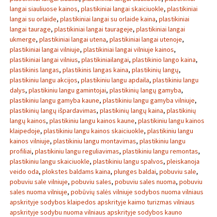
langai siauliuose kainos
,
plastikiniai langai skaiciuokle
,
plastikiniai
langai su orlaide
,
plastikiniai langai su orlaide kaina
,
plastikiniai
langai taurage
,
plastikiniai langai taurageje
,
plastikiniai langai
ukmerge
,
plastikiniai langai utena
,
plastikiniai langai utenoje
,
plastikiniai langai vilniuje
,
plastikiniai langai vilniuje kainos
,
plastikiniai langai vilnius
,
plastikiniailangai
,
plastikinio lango kaina
,
plastikinis langas
,
plastikinis langas kaina
,
plastikinių langų
,
plastikiniu langu akcijos
,
plastikiniu langu apdaila
,
plastikiniu langu
dalys
,
plastikiniu langu gamintojai
,
plastikinių langų gamyba
,
plastikiniu langu gamyba kaune
,
plastikiniu langu gamyba vilniuje
,
plastikinių langų išpardavimas
,
plastikinių langų kaina
,
plastikinių
langų kainos
,
plastikiniu langu kainos kaune
,
plastikiniu langu kainos
klaipedoje
,
plastikiniu langu kainos skaiciuokle
,
plastikiniu langu
kainos vilniuje
,
plastikiniu langu montavimas
,
plastikiniu langu
profiliai
,
plastikiniu langu reguliavimas
,
plastikiniu langu remontas
,
plastikiniu langu skaiciuokle
,
plastikiniu langu spalvos
,
pleiskanoja
veido oda
,
plokstes baldams kaina
,
plunges baldai
,
pobuviu sale
,
pobuviu sale vilniuje
,
pobuviu sales
,
pobuviu sales nuoma
,
pobuviu
sales nuoma vilniuje
,
pobūvių salės vilniuje sodybos nuoma vilniaus
apskrityje sodybos klaipedos apskrityje kaimo turizmas vilniaus
apskrityje sodybu nuoma vilniaus apskrityje sodybos kauno