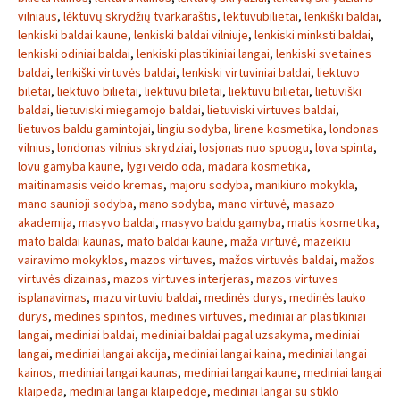
vilniaus
,
lėktuvų skrydžių tvarkaraštis
,
lektuvubilietai
,
lenkiški baldai
,
lenkiski baldai kaune
,
lenkiski baldai vilniuje
,
lenkiski minksti baldai
,
lenkiski odiniai baldai
,
lenkiski plastikiniai langai
,
lenkiski svetaines
baldai
,
lenkiški virtuvės baldai
,
lenkiski virtuviniai baldai
,
liektuvo
biletai
,
liektuvo bilietai
,
liektuvu biletai
,
liektuvu bilietai
,
lietuviški
baldai
,
lietuviski miegamojo baldai
,
lietuviski virtuves baldai
,
lietuvos baldu gamintojai
,
lingiu sodyba
,
lirene kosmetika
,
londonas
vilnius
,
londonas vilnius skrydziai
,
losjonas nuo spuogu
,
lova spinta
,
lovu gamyba kaune
,
lygi veido oda
,
madara kosmetika
,
maitinamasis veido kremas
,
majoru sodyba
,
manikiuro mokykla
,
mano saunioji sodyba
,
mano sodyba
,
mano virtuvė
,
masazo
akademija
,
masyvo baldai
,
masyvo baldu gamyba
,
matis kosmetika
,
mato baldai kaunas
,
mato baldai kaune
,
maža virtuvė
,
mazeikiu
vairavimo mokyklos
,
mazos virtuves
,
mažos virtuvės baldai
,
mažos
virtuvės dizainas
,
mazos virtuves interjeras
,
mazos virtuves
isplanavimas
,
mazu virtuviu baldai
,
medinės durys
,
medinės lauko
durys
,
medines spintos
,
medines virtuves
,
mediniai ar plastikiniai
langai
,
mediniai baldai
,
mediniai baldai pagal uzsakyma
,
mediniai
langai
,
mediniai langai akcija
,
mediniai langai kaina
,
mediniai langai
kainos
,
mediniai langai kaunas
,
mediniai langai kaune
,
mediniai langai
klaipeda
,
mediniai langai klaipedoje
,
mediniai langai su stiklo