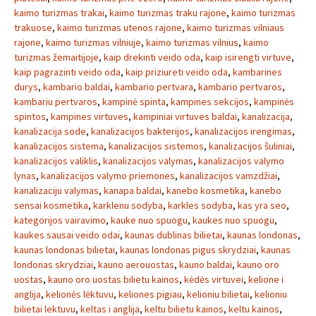
kaimo turizmas trakai
,
kaimo turizmas traku rajone
,
kaimo turizmas
trakuose
,
kaimo turizmas utenos rajone
,
kaimo turizmas vilniaus
rajone
,
kaimo turizmas vilniuje
,
kaimo turizmas vilnius
,
kaimo
turizmas žemaitijoje
,
kaip drekinti veido oda
,
kaip isirengti virtuve
,
kaip pagrazinti veido oda
,
kaip priziureti veido oda
,
kambarines
durys
,
kambario baldai
,
kambario pertvara
,
kambario pertvaros
,
kambariu pertvaros
,
kampinė spinta
,
kampines sekcijos
,
kampinės
spintos
,
kampines virtuves
,
kampiniai virtuves baldai
,
kanalizacija
,
kanalizacija sode
,
kanalizacijos bakterijos
,
kanalizacijos irengimas
,
kanalizacijos sistema
,
kanalizacijos sistemos
,
kanalizacijos šuliniai
,
kanalizacijos valiklis
,
kanalizacijos valymas
,
kanalizacijos valymo
lynas
,
kanalizacijos valymo priemones
,
kanalizacijos vamzdžiai
,
kanalizaciju valymas
,
kanapa baldai
,
kanebo kosmetika
,
kanebo
sensai kosmetika
,
karklenu sodyba
,
karkles sodyba
,
kas yra seo
,
kategorijos vairavimo
,
kauke nuo spuogu
,
kaukes nuo spuogu
,
kaukes sausai veido odai
,
kaunas dublinas bilietai
,
kaunas londonas
,
kaunas londonas bilietai
,
kaunas londonas pigus skrydziai
,
kaunas
londonas skrydziai
,
kauno aerouostas
,
kauno baldai
,
kauno oro
uostas
,
kauno oro uostas bilietu kainos
,
kėdės virtuvei
,
kelione i
anglija
,
kelionės lėktuvu
,
keliones pigiau
,
kelioniu bilietai
,
kelioniu
bilietai lektuvu
,
keltas i anglija
,
keltu bilietu kainos
,
keltu kainos
,