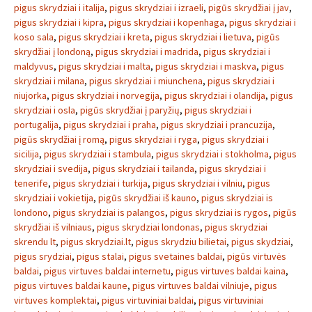
pigus skrydziai i italija
,
pigus skrydziai i izraeli
,
pigūs skrydžiai į jav
,
pigus skrydziai i kipra
,
pigus skrydziai i kopenhaga
,
pigus skrydziai i
koso sala
,
pigus skrydziai i kreta
,
pigus skrydziai i lietuva
,
pigūs
skrydžiai į londoną
,
pigus skrydziai i madrida
,
pigus skrydziai i
maldyvus
,
pigus skrydziai i malta
,
pigus skrydziai i maskva
,
pigus
skrydziai i milana
,
pigus skrydziai i miunchena
,
pigus skrydziai i
niujorka
,
pigus skrydziai i norvegija
,
pigus skrydziai i olandija
,
pigus
skrydziai i osla
,
pigūs skrydžiai į paryžių
,
pigus skrydziai i
portugalija
,
pigus skrydziai i praha
,
pigus skrydziai i prancuzija
,
pigūs skrydžiai į romą
,
pigus skrydziai i ryga
,
pigus skrydziai i
sicilija
,
pigus skrydziai i stambula
,
pigus skrydziai i stokholma
,
pigus
skrydziai i svedija
,
pigus skrydziai i tailanda
,
pigus skrydziai i
tenerife
,
pigus skrydziai i turkija
,
pigus skrydziai i vilniu
,
pigus
skrydziai i vokietija
,
pigūs skrydžiai iš kauno
,
pigus skrydziai is
londono
,
pigus skrydziai is palangos
,
pigus skrydziai is rygos
,
pigūs
skrydžiai iš vilniaus
,
pigus skrydziai londonas
,
pigus skrydziai
skrendu lt
,
pigus skrydziai.lt
,
pigus skrydziu bilietai
,
pigus skydziai
,
pigus srydziai
,
pigus stalai
,
pigus svetaines baldai
,
pigūs virtuvės
baldai
,
pigus virtuves baldai internetu
,
pigus virtuves baldai kaina
,
pigus virtuves baldai kaune
,
pigus virtuves baldai vilniuje
,
pigus
virtuves komplektai
,
pigus virtuviniai baldai
,
pigus virtuviniai