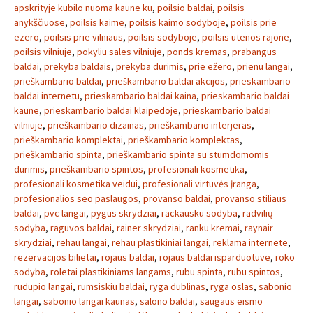
apskrityje kubilo nuoma kaune ku
,
poilsio baldai
,
poilsis
anykščiuose
,
poilsis kaime
,
poilsis kaimo sodyboje
,
poilsis prie
ezero
,
poilsis prie vilniaus
,
poilsis sodyboje
,
poilsis utenos rajone
,
poilsis vilniuje
,
pokyliu sales vilniuje
,
ponds kremas
,
prabangus
baldai
,
prekyba baldais
,
prekyba durimis
,
prie ežero
,
prienu langai
,
prieškambario baldai
,
prieškambario baldai akcijos
,
prieskambario
baldai internetu
,
prieskambario baldai kaina
,
prieskambario baldai
kaune
,
prieskambario baldai klaipedoje
,
prieskambario baldai
vilniuje
,
prieškambario dizainas
,
prieškambario interjeras
,
prieškambario komplektai
,
prieškambario komplektas
,
prieškambario spinta
,
prieškambario spinta su stumdomomis
durimis
,
prieškambario spintos
,
profesionali kosmetika
,
profesionali kosmetika veidui
,
profesionali virtuvės įranga
,
profesionalios seo paslaugos
,
provanso baldai
,
provanso stiliaus
baldai
,
pvc langai
,
pygus skrydziai
,
rackausku sodyba
,
radvilių
sodyba
,
raguvos baldai
,
rainer skrydziai
,
ranku kremai
,
raynair
skrydziai
,
rehau langai
,
rehau plastikiniai langai
,
reklama internete
,
rezervacijos bilietai
,
rojaus baldai
,
rojaus baldai isparduotuve
,
roko
sodyba
,
roletai plastikiniams langams
,
rubu spinta
,
rubu spintos
,
rudupio langai
,
rumsiskiu baldai
,
ryga dublinas
,
ryga oslas
,
sabonio
langai
,
sabonio langai kaunas
,
salono baldai
,
saugaus eismo