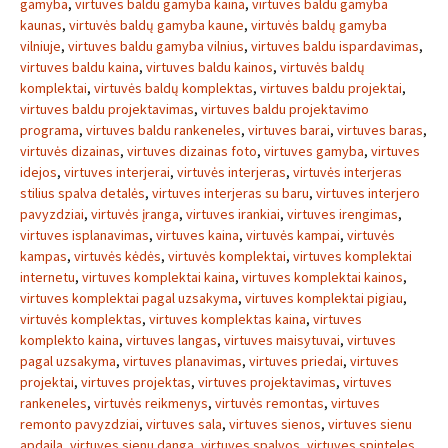
gamyba
,
virtuves baldu gamyba kaina
,
virtuves baldu gamyba
kaunas
,
virtuvės baldų gamyba kaune
,
virtuvės baldų gamyba
vilniuje
,
virtuves baldu gamyba vilnius
,
virtuves baldu ispardavimas
,
virtuves baldu kaina
,
virtuves baldu kainos
,
virtuvės baldų
komplektai
,
virtuvės baldų komplektas
,
virtuves baldu projektai
,
virtuves baldu projektavimas
,
virtuves baldu projektavimo
programa
,
virtuves baldu rankeneles
,
virtuves barai
,
virtuves baras
,
virtuvės dizainas
,
virtuves dizainas foto
,
virtuves gamyba
,
virtuves
idejos
,
virtuves interjerai
,
virtuvės interjeras
,
virtuvės interjeras
stilius spalva detalės
,
virtuves interjeras su baru
,
virtuves interjero
pavyzdziai
,
virtuvės įranga
,
virtuves irankiai
,
virtuves irengimas
,
virtuves isplanavimas
,
virtuves kaina
,
virtuvės kampai
,
virtuvės
kampas
,
virtuvės kėdės
,
virtuvės komplektai
,
virtuves komplektai
internetu
,
virtuves komplektai kaina
,
virtuves komplektai kainos
,
virtuves komplektai pagal uzsakyma
,
virtuves komplektai pigiau
,
virtuvės komplektas
,
virtuves komplektas kaina
,
virtuves
komplekto kaina
,
virtuves langas
,
virtuves maisytuvai
,
virtuves
pagal uzsakyma
,
virtuves planavimas
,
virtuves priedai
,
virtuves
projektai
,
virtuves projektas
,
virtuves projektavimas
,
virtuves
rankeneles
,
virtuvės reikmenys
,
virtuvės remontas
,
virtuves
remonto pavyzdziai
,
virtuves sala
,
virtuves sienos
,
virtuves sienu
apdaila
,
virtuves sienu danga
,
virtuves spalvos
,
virtuves spinteles
,