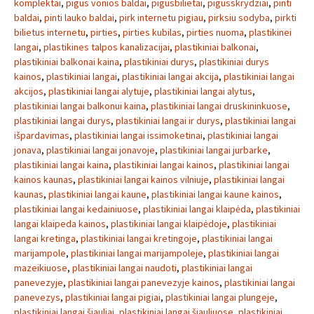
komplektai
,
pigus vonios baldai
,
pigusbilietai
,
pigusskrydziai
,
pinti
baldai
,
pinti lauko baldai
,
pirk internetu pigiau
,
pirksiu sodyba
,
pirkti
bilietus internetu
,
pirties
,
pirties kubilas
,
pirties nuoma
,
plastikinei
langai
,
plastikines talpos kanalizacijai
,
plastikiniai balkonai
,
plastikiniai balkonai kaina
,
plastikiniai durys
,
plastikiniai durys
kainos
,
plastikiniai langai
,
plastikiniai langai akcija
,
plastikiniai langai
akcijos
,
plastikiniai langai alytuje
,
plastikiniai langai alytus
,
plastikiniai langai balkonui kaina
,
plastikiniai langai druskininkuose
,
plastikiniai langai durys
,
plastikiniai langai ir durys
,
plastikiniai langai
išpardavimas
,
plastikiniai langai issimoketinai
,
plastikiniai langai
jonava
,
plastikiniai langai jonavoje
,
plastikiniai langai jurbarke
,
plastikiniai langai kaina
,
plastikiniai langai kainos
,
plastikiniai langai
kainos kaunas
,
plastikiniai langai kainos vilniuje
,
plastikiniai langai
kaunas
,
plastikiniai langai kaune
,
plastikiniai langai kaune kainos
,
plastikiniai langai kedainiuose
,
plastikiniai langai klaipėda
,
plastikiniai
langai klaipeda kainos
,
plastikiniai langai klaipėdoje
,
plastikiniai
langai kretinga
,
plastikiniai langai kretingoje
,
plastikiniai langai
marijampole
,
plastikiniai langai marijampoleje
,
plastikiniai langai
mazeikiuose
,
plastikiniai langai naudoti
,
plastikiniai langai
panevezyje
,
plastikiniai langai panevezyje kainos
,
plastikiniai langai
panevezys
,
plastikiniai langai pigiai
,
plastikiniai langai plungeje
,
plastikiniai langai šiauliai
,
plastikiniai langai šiauliuose
,
plastikiniai