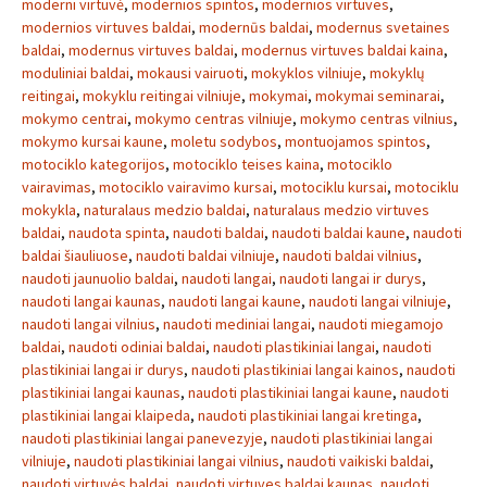
moderni virtuvė
,
modernios spintos
,
modernios virtuves
,
modernios virtuves baldai
,
modernūs baldai
,
modernus svetaines
baldai
,
modernus virtuves baldai
,
modernus virtuves baldai kaina
,
moduliniai baldai
,
mokausi vairuoti
,
mokyklos vilniuje
,
mokyklų
reitingai
,
mokyklu reitingai vilniuje
,
mokymai
,
mokymai seminarai
,
mokymo centrai
,
mokymo centras vilniuje
,
mokymo centras vilnius
,
mokymo kursai kaune
,
moletu sodybos
,
montuojamos spintos
,
motociklo kategorijos
,
motociklo teises kaina
,
motociklo
vairavimas
,
motociklo vairavimo kursai
,
motociklu kursai
,
motociklu
mokykla
,
naturalaus medzio baldai
,
naturalaus medzio virtuves
baldai
,
naudota spinta
,
naudoti baldai
,
naudoti baldai kaune
,
naudoti
baldai šiauliuose
,
naudoti baldai vilniuje
,
naudoti baldai vilnius
,
naudoti jaunuolio baldai
,
naudoti langai
,
naudoti langai ir durys
,
naudoti langai kaunas
,
naudoti langai kaune
,
naudoti langai vilniuje
,
naudoti langai vilnius
,
naudoti mediniai langai
,
naudoti miegamojo
baldai
,
naudoti odiniai baldai
,
naudoti plastikiniai langai
,
naudoti
plastikiniai langai ir durys
,
naudoti plastikiniai langai kainos
,
naudoti
plastikiniai langai kaunas
,
naudoti plastikiniai langai kaune
,
naudoti
plastikiniai langai klaipeda
,
naudoti plastikiniai langai kretinga
,
naudoti plastikiniai langai panevezyje
,
naudoti plastikiniai langai
vilniuje
,
naudoti plastikiniai langai vilnius
,
naudoti vaikiski baldai
,
naudoti virtuvės baldai
,
naudoti virtuves baldai kaunas
,
naudoti