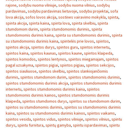
rajone
,
sodybu nuoma vilniuje
,
sodybu nuoma vilnius
,
sodybų
pardavimas
,
sodybu pardavimas lietuvoje
,
sodybu projektai
,
sofa
lova akcija
,
sofos lovos akcija
,
sostines vairavimo mokykla
,
spinta
,
spinta akcija
,
spinta kaina
,
spinta lova
,
spinta skelbiu
,
spinta
stumdomom durim
,
spinta stumdomomis durimis
,
spinta
stumdomomis durimis kaina
,
spinta su stumdomomis durimis
,
spinta
su stumdomomis durimis kaina
,
spintelės prie lovos
,
spintos
,
spintos akcija
,
spintos durys
,
spintos guru
,
spintos internetu
,
spintos kaina
,
spintos kaunas
,
spintos kaune
,
spintos klaipeda
,
spintos komodos
,
spintos lentynos
,
spintos miegamajam
,
spintos
pagal uzsakyma
,
spintos pigiai
,
spintos pigiau
,
spintos sekcijos
,
spintos siauliuose
,
spintos skelbiu
,
spintos slankiojančiomis
durimis
,
spintos stumdomom durim
,
spintos stumdomomis durimis
,
spintos stumdomomis durimis akcija
,
spintos stumdomomis durimis
internetu
,
spintos stumdomomis durimis kaina
,
spintos
stumdomomis durimis kainos
,
spintos stumdomomis durimis
klaipeda
,
spintos stumdomos durys
,
spintos su stumdomom durim
,
spintos su stumdomomis durimis
,
spintos su stumdomomis durimis
kaina
,
spintos su stumdomomis durimis kainos
,
spintos vaikams
,
spintos vesida
,
spintos vidus
,
spintos vilniuje
,
spintos vilnius
,
spintu
durys
,
spintu furnitura
,
spintų gamyba
,
spintu ispardavimas
,
spintu