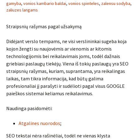
gamyba
,
vonios kambario baldai
,
vonios spinteles
,
zalensu sodyba
,
zaliuzes langams
Straipsnių rašymas pagal užsakymą
Didėjant verslo tempams, ne visi verslininkai sugeba koja
kojon žengti su naujovėmis ar vienomis ar kitomis
technologijomis bei reikalavimais joms, todėl dažnais
griebiasi paslaugų tiekėjų. Viena iš tokių paslaugų yra SEO
straipsnių rašymas, kuriam, suprantama, yra reikalingas
laikas, tam tikra informacija, kad būtų galima
profesionaliai jį parašyti ir sudėlioti pagal visus GOOGLE
paieškos sistemai keliamus reikalavimus.
Naudinga pasidomėti:
Atgalines nuorodos
;
SEO tekstai nėra rašinėliai, todėl ne vienas klysta