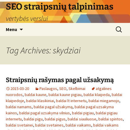
Skip
SEO straipsnių talpinimas
to
vertybės verslui
content
Search
Menu
for:
Tag Archives: skydziai
Straipsnių rašymas pagal užsakymą
2015-03-20
Paslaugos
,
SEO
,
Skelbimai
atgalines
nuorodos
,
baldai kaune
,
baldai kaune pigiau
,
baldai klaipeda
,
baldai
klaipedoje
,
baldai klasikiniai
,
baldai lt internetu
,
baldai miegamojo
,
baldai namams
,
baldai pagal užsakymą
,
baldai pagal uzsakyma
kainos
,
baldai pagal uzsakyma vilnius
,
baldai pigiau
,
baldai pigiau
internetu
,
baldai pigu
,
baldai pigus
,
baldai siauliuose
,
baldai spintos
,
baldai svetainei
,
baldai svetaines
,
baldai vaikams
,
baldai vaikams