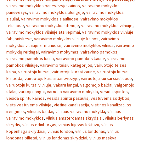
vairavimo mokyklos panevezyje kainos
,
vairavimo mokyklos
panevezys
,
vairavimo mokyklos plungeje
,
vairavimo mokyklos
siauliai
,
vairavimo mokyklos siauliuose
,
vairavimo mokyklos
telsiuose
,
vairavimo mokyklos utenoje
,
vairavimo mokyklos vilniuje
,
vairavimo mokyklos vilniuje atsiliepimai
,
vairavimo mokyklos vilniuje
fabijoniskese
,
vairavimo mokyklos vilniuje kainos
,
vairavimo
mokyklos vilniuje zirmunuose
,
vairavimo mokyklos vilnius
,
vairavimo
mokyklų reitingai
,
vairavimo mokymas
,
vairavimo pamokos
,
vairavimo pamokos kaina
,
vairavimo pamokos kaune
,
vairavimo
pamokos vilniuje
,
vairavimo teisiu kategorijos
,
vairuotojo teises
kaina
,
vairuotoju kursai
,
vairuotoju kursai kaune
,
vairuotoju kursai
klaipeda
,
vairuotoju kursai panevezyje
,
vairuotoju kursai siauliuose
,
vairuotoju kursai vilniuje
,
vakaru langai
,
valgomojo baldai
,
valgomojo
stalai
,
varkojo langai
,
varnelio vairavimo mokykla
,
vesida spintos
,
vesida spintu kainos
,
vesida spintu pasaulis
,
vestuvems sodybos
,
vieta vestuvems vilniuje
,
vietine kanalizacija
,
vietines kanalizacijos
irengimas
,
vilniaus baldai
,
vilniaus vairavimo mokykla
,
vilniaus
vairavimo mokyklos
,
vilnius amsterdamas skrydziai
,
vilnius berlynas
skrydis
,
vilnius edinburgas
,
vilnius kijevas lektuvu
,
vilnius
kopenhaga skrydziai
,
vilnius london
,
vilnius londonas
,
vilnius
londonas bilietai
,
vilnius londonas skrydziai
,
vilnius maskva