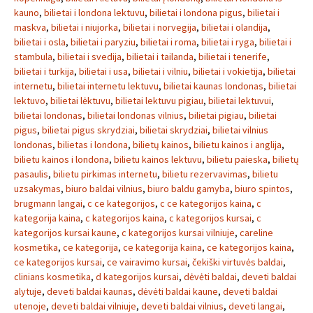
kauno
,
bilietai i londona lektuvu
,
bilietai i londona pigus
,
bilietai i
maskva
,
bilietai i niujorka
,
bilietai i norvegija
,
bilietai i olandija
,
bilietai i osla
,
bilietai i paryziu
,
bilietai i roma
,
bilietai i ryga
,
bilietai i
stambula
,
bilietai i svedija
,
bilietai i tailanda
,
bilietai i tenerife
,
bilietai i turkija
,
bilietai i usa
,
bilietai i vilniu
,
bilietai i vokietija
,
bilietai
internetu
,
bilietai internetu lektuvu
,
bilietai kaunas londonas
,
bilietai
lektuvo
,
bilietai lėktuvu
,
bilietai lektuvu pigiau
,
bilietai lektuvui
,
bilietai londonas
,
bilietai londonas vilnius
,
bilietai pigiau
,
bilietai
pigus
,
bilietai pigus skrydziai
,
bilietai skrydziai
,
bilietai vilnius
londonas
,
bilietas i londona
,
bilietų kainos
,
bilietu kainos i anglija
,
bilietu kainos i londona
,
bilietu kainos lektuvu
,
bilietu paieska
,
bilietų
pasaulis
,
bilietu pirkimas internetu
,
bilietu rezervavimas
,
bilietu
uzsakymas
,
biuro baldai vilnius
,
biuro baldu gamyba
,
biuro spintos
,
brugmann langai
,
c ce kategorijos
,
c ce kategorijos kaina
,
c
kategorija kaina
,
c kategorijos kaina
,
c kategorijos kursai
,
c
kategorijos kursai kaune
,
c kategorijos kursai vilniuje
,
careline
kosmetika
,
ce kategorija
,
ce kategorija kaina
,
ce kategorijos kaina
,
ce kategorijos kursai
,
ce vairavimo kursai
,
čekiški virtuvės baldai
,
clinians kosmetika
,
d kategorijos kursai
,
dėvėti baldai
,
deveti baldai
alytuje
,
deveti baldai kaunas
,
dėvėti baldai kaune
,
deveti baldai
utenoje
,
deveti baldai vilniuje
,
deveti baldai vilnius
,
deveti langai
,