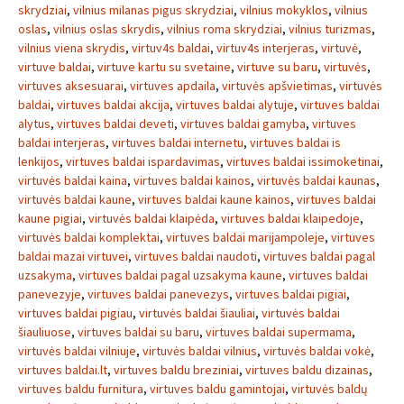
skrydziai
,
vilnius milanas pigus skrydziai
,
vilnius mokyklos
,
vilnius
oslas
,
vilnius oslas skrydis
,
vilnius roma skrydziai
,
vilnius turizmas
,
vilnius viena skrydis
,
virtuv4s baldai
,
virtuv4s interjeras
,
virtuvė
,
virtuve baldai
,
virtuve kartu su svetaine
,
virtuve su baru
,
virtuvės
,
virtuves aksesuarai
,
virtuves apdaila
,
virtuvės apšvietimas
,
virtuvės
baldai
,
virtuves baldai akcija
,
virtuves baldai alytuje
,
virtuves baldai
alytus
,
virtuves baldai deveti
,
virtuves baldai gamyba
,
virtuves
baldai interjeras
,
virtuves baldai internetu
,
virtuves baldai is
lenkijos
,
virtuves baldai ispardavimas
,
virtuves baldai issimoketinai
,
virtuvės baldai kaina
,
virtuves baldai kainos
,
virtuvės baldai kaunas
,
virtuvės baldai kaune
,
virtuves baldai kaune kainos
,
virtuves baldai
kaune pigiai
,
virtuvės baldai klaipėda
,
virtuves baldai klaipedoje
,
virtuvės baldai komplektai
,
virtuves baldai marijampoleje
,
virtuves
baldai mazai virtuvei
,
virtuves baldai naudoti
,
virtuves baldai pagal
uzsakyma
,
virtuves baldai pagal uzsakyma kaune
,
virtuves baldai
panevezyje
,
virtuves baldai panevezys
,
virtuves baldai pigiai
,
virtuves baldai pigiau
,
virtuvės baldai šiauliai
,
virtuvės baldai
šiauliuose
,
virtuves baldai su baru
,
virtuves baldai supermama
,
virtuvės baldai vilniuje
,
virtuvės baldai vilnius
,
virtuvės baldai vokė
,
virtuves baldai.lt
,
virtuves baldu breziniai
,
virtuves baldu dizainas
,
virtuves baldu furnitura
,
virtuves baldu gamintojai
,
virtuvės baldų