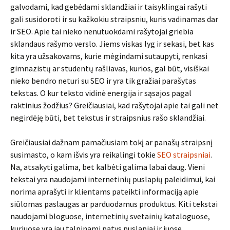
galvodami, kad gebėdami sklandžiai ir taisyklingai rašyti
gali susidoroti ir su kažkokiu straipsniu, kuris vadinamas dar
ir SEO. Apie tai nieko nenutuokdami rašytojai griebia
sklandaus rašymo verslo. Jiems viskas lyg ir sekasi, bet kas
kita yra užsakovams, kurie mėgindami sutaupyti, renkasi
gimnazistų ar studentų rašliavas, kurios, gal būt, visiškai
nieko bendro neturi su SEO ir yra tik gražiai parašytas
tekstas. O kur teksto vidinė energija ir sąsajos pagal
raktinius žodžius? Greičiausiai, kad rašytojai apie tai gali net
negirdėję būti, bet tekstus ir straipsnius rašo sklandžiai.
Greičiausiai dažnam pamačiusiam tokį ar panašų straipsnį
susimasto, o kam išvis yra reikalingi tokie
SEO straipsniai
.
Na, atsakyti galima, bet kalbėti galima labai daug. Vieni
tekstai yra naudojami internetinių puslapių paleidimui, kai
norima aprašyti ir klientams pateikti informaciją apie
siūlomas paslaugas ar parduodamus produktus. Kiti tekstai
naudojami bloguose, internetinių svetainių kataloguose,
kuriuose yra jau talpinami patys puslapiai ir juose