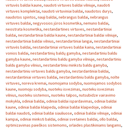
virtuvės baldai kaune
,
naudoti virtuves baldai vilniuje
,
naudoti
virtuves komplektai
,
naudoti virtuviniai baldai
,
naudotos durys
,
naudotos spintos
,
nauji baldai
,
nebrangus baldai
,
nebrangus
virtuves baldai
,
negyvosios jūros kosmetika
,
nemuno baldai
,
neostrata kosmetika
,
nestandartines virtuves
,
nestandartiniai
baldai
,
nestandartiniai baldai kaune
,
nestandartiniai baldai vilniuje
,
nestandartiniai baldai vilnius
,
nestandartiniai langai
,
nestandartiniai
virtuvės baldai
,
nestandartiniai virtuves baldai kaina
,
nestandartiniai
vonios baldai
,
nestandartinių baldų gamyba
,
nestandartiniu baldu
gamyba kaune
,
nestandartiniu baldu gamyba vilniuje
,
nestandartiniu
baldu gamyba vilnius
,
nestandartiniu minkstu baldu gamyba
,
nestandartiniu virtuves baldu gamyba
,
nestardantiniai baldai
,
nestardantiniai virtuves baldai
,
nestardantiniu baldu gamyba
,
nolte
virtuves
,
noreva kremai
,
nuomojama sodyba
,
nuomojamos sodybos
kaune
,
nuomoju sodyba
,
nuoteku isvezimas
,
nuoteku isvezimas
vilnius
,
nuoteku sistemos
,
nuoteku talpos
,
nutsubidze vairavimo
mokykla
,
odiniai baldai
,
odiniai baldai ispardavimas
,
odiniai baldai
kaune
,
odiniai baldai klaipeda
,
odiniai baldai klaipedoje
,
odiniai
baldai naudoti
,
odiniai baldai siauliuose
,
odiniai baldai vilniuje
,
odiniai
kampai
,
odiniai minksti baldai
,
odiniai svetaines baldai
,
ollo baldai
,
optimizavimas paieškos sistemoms
,
orlaides plastikiniams langams
,