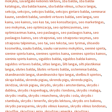
mokykla
,
savaitgalio kelionės lėktuvu
,
sba baldai
,
sba baldai
katalogas
,
sba baldai kaune
,
sba baldai vilnius
,
schuco langai
,
sekcija
,
sekcijos
,
sekcijos baldai
,
sekcijos gintaro baldai
,
seminarai
kaune
,
sendinti baldai
,
sendinti virtuves baldai
,
seni langai
,
seo
kaina
,
seo kainos
,
seo kas tai
,
seo konsultacijos
,
seo marketingas
,
seo mokymai
,
seo optimizacija
,
seo optimizavimas
,
seo
optimizavimas kaina
,
seo paslaugos
,
seo paslaugos kaina
,
seo
paslaugos kainos
,
seo straipsniai
,
seo straipsniu rasymas
,
seo
straipsniu talpinimas
,
seo tai
,
seo tekstai
,
seo tyrimai
,
shiseido
kosmetika
,
siauliu baldai
,
siauliu vairavimo mokyklos
,
sieninė spinta
,
sienine spinta kaina
,
sienines spintos kaina
,
sienines spintos kainos
,
sieniniu spintu kainos
,
siguldos baldai
,
siguldos baldai kainos
,
siguldos virtuves baldai
,
siltas langas
,
šilti langai
,
silti plastikiniai
langai
,
silutes baldai
,
šilutės virtuvės baldai
,
sisteminiai baldai
,
skandinaviski langai
,
skandinavisko tipo langai
,
skelbiu.lt spintos
,
skraja baldai
,
skrendu pigiau
,
skrendu pigu
,
skrendu pigūs
,
skridziai
,
skrisk pigiau
,
skrydis
,
skrydis i amsterdama
,
skrydis i
dublina
,
skrydis i kopenhaga
,
skrydis i londona
,
skrydis i malaga
,
skrydis i malta
,
skrydis i miunchena
,
skrydis i osla
,
skrydis i
stambula
,
skrydis i tenerife
,
skrydis lektuvu
,
skrydis oro balionu
,
skrydis parasparniu
,
skrydis vilnius kaunas
,
skrydis vilnius londonas
,
skrydžiai
,
skrydziai i airija
,
skrydziai i amerika
,
skrydziai i