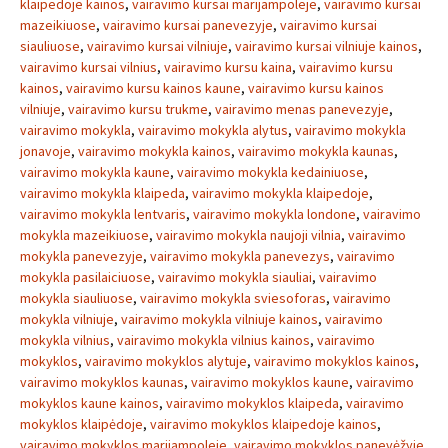
klaipedoje kainos
,
vairavimo kursai marijampoleje
,
vairavimo kursai
mazeikiuose
,
vairavimo kursai panevezyje
,
vairavimo kursai
siauliuose
,
vairavimo kursai vilniuje
,
vairavimo kursai vilniuje kainos
,
vairavimo kursai vilnius
,
vairavimo kursu kaina
,
vairavimo kursu
kainos
,
vairavimo kursu kainos kaune
,
vairavimo kursu kainos
vilniuje
,
vairavimo kursu trukme
,
vairavimo menas panevezyje
,
vairavimo mokykla
,
vairavimo mokykla alytus
,
vairavimo mokykla
jonavoje
,
vairavimo mokykla kainos
,
vairavimo mokykla kaunas
,
vairavimo mokykla kaune
,
vairavimo mokykla kedainiuose
,
vairavimo mokykla klaipeda
,
vairavimo mokykla klaipedoje
,
vairavimo mokykla lentvaris
,
vairavimo mokykla londone
,
vairavimo
mokykla mazeikiuose
,
vairavimo mokykla naujoji vilnia
,
vairavimo
mokykla panevezyje
,
vairavimo mokykla panevezys
,
vairavimo
mokykla pasilaiciuose
,
vairavimo mokykla siauliai
,
vairavimo
mokykla siauliuose
,
vairavimo mokykla sviesoforas
,
vairavimo
mokykla vilniuje
,
vairavimo mokykla vilniuje kainos
,
vairavimo
mokykla vilnius
,
vairavimo mokykla vilnius kainos
,
vairavimo
mokyklos
,
vairavimo mokyklos alytuje
,
vairavimo mokyklos kainos
,
vairavimo mokyklos kaunas
,
vairavimo mokyklos kaune
,
vairavimo
mokyklos kaune kainos
,
vairavimo mokyklos klaipeda
,
vairavimo
mokyklos klaipėdoje
,
vairavimo mokyklos klaipedoje kainos
,
vairavimo mokyklos marijampoleje
,
vairavimo mokyklos panevėžyje
,