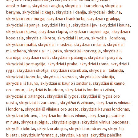
amsterdama
,
skrydziai i anglija
,
skrydziai i barselona
,
skrydziai i
berlyna
,
skrydziai i cikaga
,
skrydziai i danija
,
skrydziai i dublina
,
skrydziai i edinburga
,
skrydziai i frankfurta
,
skrydziai i graikija
,
skrydziai i ispanija
,
skrydziai i italija
,
skrydziai i jav
,
skrydziai i kauna
,
skrydziai i kijeva
,
skrydziai i kipra
,
skrydziai i kopenhaga
,
skrydziai i
koso sala
,
skrydziai i kreta
,
skrydziai i lietuva
,
skrydžiai į londoną
,
skrydziai i malta
,
skrydziai i maskva
,
skrydziai i milana
,
skrydziai i
miunchena
,
skrydziai i niujorka
,
skrydziai i norvegija
,
skrydziai i
olandija
,
skrydziai i osla
,
skrydziai i palanga
,
skrydziai i paryziu
,
skrydziai i portugalija
,
skrydziai i praha
,
skrydziai i roma
,
skrydziai i
ryga
,
skrydziai i skotija
,
skrydziai i stambula
,
skrydziai i tailanda
,
skrydziai i tenerife
,
skrydziai i varsuva
,
skrydziai i vokietija
,
skrydžiai iš kauno
,
skrydziai is kauno i londona
,
skrydžiai iš kauno
oro uosto
,
skrydziai is londono
,
skrydziai is londono i vilniu
,
skrydziai is palangos
,
skrydžiai iš rygos
,
skrydžiai iš rygos oro
uosto
,
skrydziai is varsuvos
,
skrydžiai iš vilniaus
,
skrydziai is vilniaus
i londona
,
skrydžiai iš vilniaus oro uosto
,
skrydziai kaunas londonas
,
skrydziai lektuvu
,
skrydziai londonas vilnius
,
skrydziai paskutine
minute
,
skrydziai pigiau
,
skrydziai pigus
,
skrydziai vilnius londonas
,
skrydžio bilietai
,
skrydziu akcijos
,
skrydziu bendroves
,
skrydžių
bilietai
,
skrydziu informacija
,
skrydziu kainos
,
skrydžių paieška
,