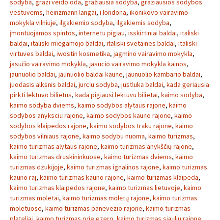
sodyba
,
grazi veido oda
,
gražiausia sodyba
,
graziausios sodybos
vestuvems
,
heinzmann langai
,
i londona
,
ikonikovo vairavimo
mokykla vilniuje
,
ilgakiemio sodyba
,
ilgakiemis sodyba
,
įmontuojamos spintos
,
internetu pigiau
,
isskirtiniai baldai
,
italiski
baldai
,
italiski miegamojo baldai
,
italiski svetaines baldai
,
italiski
virtuves baldai
,
iwostin kosmetika
,
jagmino vairavimo mokykla
,
jasučio vairavimo mokykla
,
jasucio vairavimo mokykla kainos
,
jaunuolio baldai
,
jaunuolio baldai kaune
,
jaunuolio kambario baldai
,
juodasis alksnis baldai
,
jurciu sodyba
,
justluka baldai
,
kada geriausia
pirkti lektuvo bilietus
,
kada pigiausi lektuvu bilietai
,
kaimo sodyba
,
kaimo sodyba dviems
,
kaimo sodybos alytaus rajone
,
kaimo
sodybos anyksciu rajone
,
kaimo sodybos kauno rajone
,
kaimo
sodybos klaipedos rajone
,
kaimo sodybos traku rajone
,
kaimo
sodybos vilniaus rajone
,
kaimo sodybu nuoma
,
kaimo turizmas
,
kaimo turizmas alytaus rajone
,
kaimo turizmas anykščių rajone
,
kaimo turizmas druskininkuose
,
kaimo turizmas dviems
,
kaimo
turizmas dzukijoje
,
kaimo turizmas ignalinos rajone
,
kaimo turizmas
kauno raj
,
kaimo turizmas kauno rajone
,
kaimo turizmas klaipeda
,
kaimo turizmas klaipedos rajone
,
kaimo turizmas lietuvoje
,
kaimo
turizmas moletai
,
kaimo turizmas molėtų rajone
,
kaimo turizmas
moletuose
,
kaimo turizmas panevezio rajone
,
kaimo turizmas
plateliai
,
kaimo turizmas prie ezero
,
kaimo turizmas siauliu rajone
,