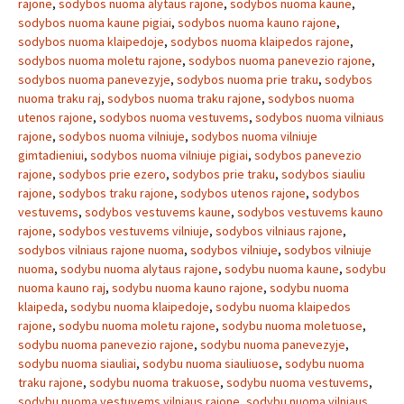
rajone
,
sodybos nuoma alytaus rajone
,
sodybos nuoma kaune
,
sodybos nuoma kaune pigiai
,
sodybos nuoma kauno rajone
,
sodybos nuoma klaipedoje
,
sodybos nuoma klaipedos rajone
,
sodybos nuoma moletu rajone
,
sodybos nuoma panevezio rajone
,
sodybos nuoma panevezyje
,
sodybos nuoma prie traku
,
sodybos
nuoma traku raj
,
sodybos nuoma traku rajone
,
sodybos nuoma
utenos rajone
,
sodybos nuoma vestuvems
,
sodybos nuoma vilniaus
rajone
,
sodybos nuoma vilniuje
,
sodybos nuoma vilniuje
gimtadieniui
,
sodybos nuoma vilniuje pigiai
,
sodybos panevezio
rajone
,
sodybos prie ezero
,
sodybos prie traku
,
sodybos siauliu
rajone
,
sodybos traku rajone
,
sodybos utenos rajone
,
sodybos
vestuvems
,
sodybos vestuvems kaune
,
sodybos vestuvems kauno
rajone
,
sodybos vestuvems vilniuje
,
sodybos vilniaus rajone
,
sodybos vilniaus rajone nuoma
,
sodybos vilniuje
,
sodybos vilniuje
nuoma
,
sodybu nuoma alytaus rajone
,
sodybu nuoma kaune
,
sodybu
nuoma kauno raj
,
sodybu nuoma kauno rajone
,
sodybu nuoma
klaipeda
,
sodybu nuoma klaipedoje
,
sodybu nuoma klaipedos
rajone
,
sodybu nuoma moletu rajone
,
sodybu nuoma moletuose
,
sodybu nuoma panevezio rajone
,
sodybu nuoma panevezyje
,
sodybu nuoma siauliai
,
sodybu nuoma siauliuose
,
sodybu nuoma
traku rajone
,
sodybu nuoma trakuose
,
sodybu nuoma vestuvems
,
sodybu nuoma vestuvems vilniaus rajone
,
sodybu nuoma vilniaus