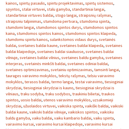
kainos
,
spintų pasaulis
,
spintu projektavimas
,
spintų sistemos
,
spyntos
,
stalai virtuvei
,
stalu gamyba
,
standartiniai langai
,
standartiniai virtuves baldai
,
stogo langai
,
straipsnių rašymas
,
straipsniu talpinimas
,
stumdoma pertvara
,
stumdoma spinta
,
stumdomi langai
,
stumdomos spintos durys
,
stumdomos spintos
kaina
,
stumdomos spintos kainos
,
stumdomos spintos klaipeda
,
stumdomu spintu kainos
,
sulankstomos vidaus durys
,
svetainės
baldai
,
svetaines baldai kaune
,
svetaines baldai klaipeda
,
svetaines
baldai klaipedoje
,
svetaines baldai siauliuose
,
svetaines baldai
vilniuje
,
svetaines baldai vilnius
,
svetaines baldu gamyba
,
svetaines
interjeras
,
svetainės minkšti baldai
,
svetaines odiniai baldai
,
svetaines optimizavimas
,
svetainiu optimizavimas
,
tamsinti langai
,
taurages vairavimo mokyklos
,
tekstų rašymas
,
telsiu vairavimo
mokyklos
,
terasos baldai
,
termo langai
,
testai vairavimo
,
tiesioginiai
skrydziai
,
tiesioginiai skrydziai is kauno
,
tiesioginiai skrydziai is
vilniaus
,
traku sodyba
,
traku sodybos
,
traukiniu bilietai
,
traukos
spintos
,
uosio baldai
,
utenos vairavimo mokyklos
,
uzsakomieji
skrydziai
,
užuolaidos virtuvei
,
vaikiska spinta
,
vaikiški baldai
,
vaikiski
baldai kaune
,
vaikiski baldai vilniuje
,
vaikiskos spintos
,
vaikisku
baldu gamyba
,
vaiku baldai
,
vaiku kambario baldai
,
vaiku spinta
,
vairavimo kursai
,
vairavimo kursai klaipedoje
,
vairavimo kursai