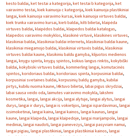
kesto baldai
,
ket testai a kategorija
,
ket testai b kategorija
,
ket
vairavimo testai
,
kiek kainuoja c kategorija
,
kiek kainuoja plastikiniai
langai
,
kiek kainuoja vairavimo kursai
,
kiek kainuoja virtuves baldai
,
kiek trunka vairavimo kursai
,
kieti baldai
,
kilti bilietai
,
klaipėda
virtuves baldai
,
klaipėdos baldai
,
klaipedos baldai katalogas
,
klaipedos vairavimo mokyklos
,
klasikinė virtuvė
,
klasikines virtuves
,
klasikiniai baldai
,
klasikiniai baldai internetu
,
klasikiniai baldai kaune
,
klasikiniai miegamojo baldai
,
klasikiniai virtuvės baldai
,
klasikiniai
virtuves baldai kaune
,
klasikiniu baldu gamyba
,
klijuotos medienos
langai
,
knygu spinta
,
knygų spintos
,
kokius langus rinktis
,
kokybiški
baldai
,
kokybiski virtuves baldai
,
kommerling langai
,
komutacinės
spintos
,
koridoriaus baldai
,
koridoriaus spinta
,
korpusiniai baldai
,
korpusiniai svetaines baldai
,
korpusinių baldų gamyba
,
kubilai
pirtys
,
kubilu nuoma kaune
,
l4ktuvo bilietai
,
labai pigus skrydziai
,
labai sausa veido oda
,
laimutes vairavimo mokykla
,
lakshmi
kosmetika
,
langai
,
langai akcija
,
langai alytuje
,
langai alytus
,
langai
durys
,
langai ir durys
,
langai is vokietijos
,
langai ispardavimas
,
langai
issimoketinai
,
langai kaina
,
langai kainos
,
langai kaunas
,
langai
kaune
,
langai klaipeda
,
langai klaipedoje
,
langai marijampole
,
langai
mediniai
,
langai naudoti
,
langai panevezys
,
langai pasyviam namui
,
langai pigiau
,
langai plastikiniai
,
langai plastikiniai kainos
,
langai