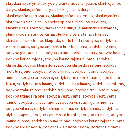
skrydziu pasiulymai
,
skrydziu tvarkarastis
,
skydziai
,
slankiojamos
durys
,
slankiojančios durys
,
slankiojančios durys kaina
,
slankiojančios pertvaros
,
slankiojančios sistemos
,
slankiojančios
sistemos kaina
,
slankiojancios spintos
,
slankiosios durys
,
slankiosios sistemos
,
slenkančios durys
,
slenkančios sistemos
,
slenkančios sistemos kaina
,
slenkancios sistemos kainos
,
slenkancios sistemos klaipeda
,
sodo baldai
,
sodyba
,
sodyba ant
ezero kranto
,
sodyba ant ezero kranto nuoma
,
sodyba dviems
,
sodyba gimtadieniui
,
sodyba kaime
,
sodyba kaunas
,
sodyba kaune
,
sodyba kauno rajone
,
sodyba kauno rajone nuoma
,
sodyba
klaipeda
,
sodyba klaipedoje
,
sodyba klaipedos rajone
,
sodyba
moletu rajone
,
sodyba netoli vilniaus
,
sodyba nuoma
,
sodyba
nuomai
,
sodyba prie ežero
,
sodyba prie ezero nuoma
,
sodyba prie
traku
,
sodyba prie vilniaus
,
sodyba salia vilniaus
,
sodyba sventems
,
sodyba traku rajone
,
sodyba trakuose
,
sodyba trakuose nuoma
,
sodyba utenos rajone
,
sodyba vestuvems
,
sodyba vestuvems
kaune
,
sodyba vilniaus rajone
,
sodyba vilniaus rajone nuoma
,
sodyba vilniuje
,
sodyba vilniuje nuoma
,
sodyba vilnius
,
sodybos
alytaus rajone
,
sodybos ant ezero kranto
,
sodybos kaune
,
sodybos
kaune nuoma
,
sodybos kauno rajone
,
sodybos kauno rajone nuoma
,
sodybos klaipedoje
,
sodybos klaipedos rajone
,
sodybos molėtų