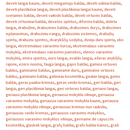
deveti langai kaune
,
deveti miegamojo baldai
,
dėvėti odiniai baldai
,
deveti plastikiniai langai
,
deveti plastikiniai langai kaune
,
deveti
svetaines baldai
,
deveti vaikiski baldai
,
dėvėti virtuvės baldai
,
deveti virtuviniai baldai
,
devetos spintos
,
diforma baldai
,
doleta
langai
,
drabužinė
,
drabuzines baldai
,
drabuzines durys
,
drabuzines
isplanavimas
,
drabuziniu iranga
,
drabuziniu sistemos
,
drabužių
spinta
,
drabuziu spintos
,
dvarykščių sodyba
,
dvieju duru spinta
,
eko
langai
,
ekstremalaus vairavimo kursai
,
ekstremalaus vairavimo
mokykla
,
ekstremalaus vairavimo pamokos
,
elenos vairavimo
mokykla
,
emira spintos
,
euro langai
,
evaldo langai
,
ežeras anykščių
rajone
,
ezero nuoma
,
fauga langai
,
gajos baldai
,
gamina virtuves
baldus
,
gaminame baldus
,
gaminame duris
,
gaminame virtuves
baldus
,
gaminami baldai
,
gatineau kosmetika
,
gealan langai
,
genio
baldai
,
geras paakiu kremas
,
geras veido kremas
,
geri baldai
,
geri
langai
,
geri plastikiniai langai
,
geri virtuves baldai
,
geriausi langai
,
geriausi plastikiniai langai
,
geriausia mokykla vilniuje
,
geriausia
vairavimo mokykla
,
geriausia vairavimo mokykla kaune
,
geriausia
vairavimo mokykla vilniuje
,
geriausias kremas nuo rauksliu
,
geriausias veido kremas
,
geriausios vairavimo mokyklos
,
geriausios vairavimo mokyklos vilniuje
,
germaine de capuccini
kosmetika
,
glaskek langai
,
grafų baldai
,
grafu baldai kainos
,
graži