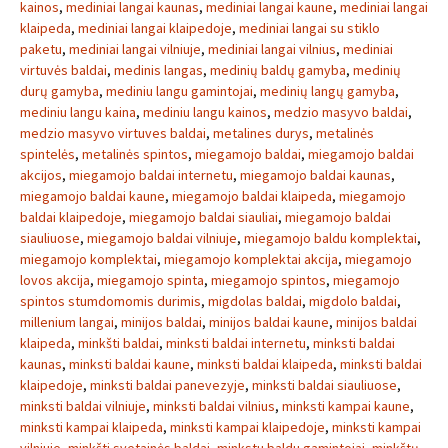
kainos
,
mediniai langai kaunas
,
mediniai langai kaune
,
mediniai langai
klaipeda
,
mediniai langai klaipedoje
,
mediniai langai su stiklo
paketu
,
mediniai langai vilniuje
,
mediniai langai vilnius
,
mediniai
virtuvės baldai
,
medinis langas
,
medinių baldų gamyba
,
medinių
durų gamyba
,
mediniu langu gamintojai
,
medinių langų gamyba
,
mediniu langu kaina
,
mediniu langu kainos
,
medzio masyvo baldai
,
medzio masyvo virtuves baldai
,
metalines durys
,
metalinės
spintelės
,
metalinės spintos
,
miegamojo baldai
,
miegamojo baldai
akcijos
,
miegamojo baldai internetu
,
miegamojo baldai kaunas
,
miegamojo baldai kaune
,
miegamojo baldai klaipeda
,
miegamojo
baldai klaipedoje
,
miegamojo baldai siauliai
,
miegamojo baldai
siauliuose
,
miegamojo baldai vilniuje
,
miegamojo baldu komplektai
,
miegamojo komplektai
,
miegamojo komplektai akcija
,
miegamojo
lovos akcija
,
miegamojo spinta
,
miegamojo spintos
,
miegamojo
spintos stumdomomis durimis
,
migdolas baldai
,
migdolo baldai
,
millenium langai
,
minijos baldai
,
minijos baldai kaune
,
minijos baldai
klaipeda
,
minkšti baldai
,
minksti baldai internetu
,
minksti baldai
kaunas
,
minksti baldai kaune
,
minksti baldai klaipeda
,
minksti baldai
klaipedoje
,
minksti baldai panevezyje
,
minksti baldai siauliuose
,
minksti baldai vilniuje
,
minksti baldai vilnius
,
minksti kampai kaune
,
minksti kampai klaipeda
,
minksti kampai klaipedoje
,
minksti kampai