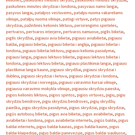
keliones
,
paskutines minutes skrydis
,
paskutinės minutės skrydžiai
,
paskutines minutes skrydziai i londona
,
pasyvaus namo langai
,
pasyvus langai
,
patalpos vestuvems
,
patalpu nuoma vakareliams
vilniuje
,
patalpų nuoma vilniuje
,
patogi virtuve
,
patys pigiausi
skrydziai
,
pažintinės kelionės lėktuvu
,
persirengimo spinteles
,
pertvaros
,
pertvaros interjere
,
pertvaros namuose
,
pig8s bilietai
,
pig8s skrydžiai
,
pigiausi avia bilietai
,
pigiausi aviabilietai
,
pigiausi
baldai
,
pigiausi bilietai
,
pigiausi bilietai i anglija
,
pigiausi bilietai i
londona
,
pigiausi bilietai lektuvu
,
pigiausi kelioniu pasiulymai
,
pigiausi langai
,
pigiausi lektuvo bilietai
,
pigiausi lektuvo bilietai i
londona
,
pigiausi lektuvu bilietai
,
pigiausi plastikiniai langai
,
pigiausi
plastikiniai langai kaune
,
pigiausi skrydžiai
,
pigiausi skrydziai i
dublina
,
pigiausi skrydziai i lietuva
,
pigiausi skrydziai i londona
,
pigiausi skrydziai i norvegija
,
pigiausi vairavimo kursai vilniuje
,
pigiausia vairavimo mokykla vilniuje
,
pigiausiu skrydziu paieska
,
pigios kelionės lėktuvu
,
pigios spintos
,
pigios virtuves
,
pigiu
,
pigiu
skrydziu bendrove
,
pigiu skrydziu bendroves
,
pigių skrydžių
paieška
,
pigiu skrydziu pasiulymai
,
pigius skrydziai
,
pigu skrydziai
,
pigūs autobusų bilietai
,
pigus avia bilietai
,
pigus aviabilietai
,
pigus
aviabilietai i londona
,
pigus aviabilietai internetu
,
pigūs baldai
,
pigus
baldai internetu
,
pigus baldai kaunas
,
pigus baldai kaune
,
pigus
baldai klaipedoje
,
pigus baldai panevezyje
,
pigus baldai siauliuose
,