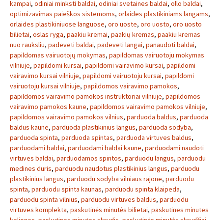
kampai
,
odiniai minksti baldai
,
odiniai svetaines baldai
,
ollo baldai
,
optimizavimas paieškos sistemoms
,
orlaides plastikiniams langams
,
orlaides plastikiniuose languose
,
oro uoste
,
oro uosto
,
oro uosto
bilietai
,
oslas ryga
,
paakiu kremai
,
paakių kremas
,
paakiu kremas
nuo rauksliu
,
padeveti baldai
,
padeveti langai
,
panaudoti baldai
,
papildomas vairuotojų mokymas
,
papildomas vairuotoju mokymas
vilniuje
,
papildomi kursai
,
papildomi vairavimo kursai
,
papildomi
vairavimo kursai vilniuje
,
papildomi vairuotoju kursai
,
papildomi
vairuotoju kursai vilniuje
,
papildomos vairavimo pamokos
,
papildomos vairavimo pamokos instruktoriai vilniuje
,
papildomos
vairavimo pamokos kaune
,
papildomos vairavimo pamokos vilniuje
,
papildomos vairavimo pamokos vilnius
,
parduoda baldus
,
parduoda
baldus kaune
,
parduoda plastikinius langus
,
parduoda sodyba
,
parduoda spinta
,
parduoda spintas
,
parduoda virtuves baldus
,
parduodami baldai
,
parduodami baldai kaune
,
parduodami naudoti
virtuves baldai
,
parduodamos spintos
,
parduodu langus
,
parduodu
medines duris
,
parduodu naudotus plastikinius langus
,
parduodu
plastikinius langus
,
parduodu sodyba vilniaus rajone
,
parduodu
spinta
,
parduodu spinta kaunas
,
parduodu spinta klaipeda
,
parduodu spinta vilnius
,
parduodu virtuves baldus
,
parduodu
virtuves komplekta
,
paskutinės minutės bilietai
,
paskutines minutes