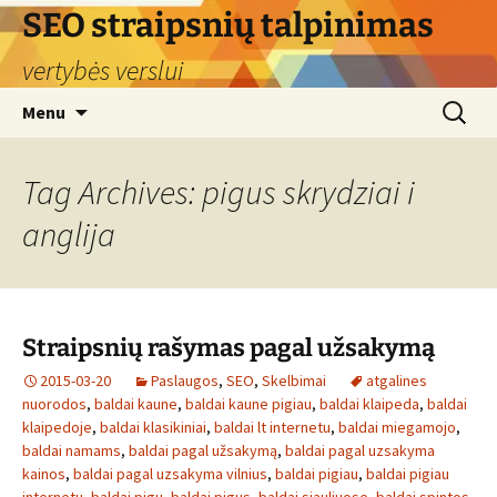
Skip
SEO straipsnių talpinimas
to
vertybės verslui
content
Search
Menu
for:
Tag Archives: pigus skrydziai i
anglija
Straipsnių rašymas pagal užsakymą
2015-03-20
Paslaugos
,
SEO
,
Skelbimai
atgalines
nuorodos
,
baldai kaune
,
baldai kaune pigiau
,
baldai klaipeda
,
baldai
klaipedoje
,
baldai klasikiniai
,
baldai lt internetu
,
baldai miegamojo
,
baldai namams
,
baldai pagal užsakymą
,
baldai pagal uzsakyma
kainos
,
baldai pagal uzsakyma vilnius
,
baldai pigiau
,
baldai pigiau