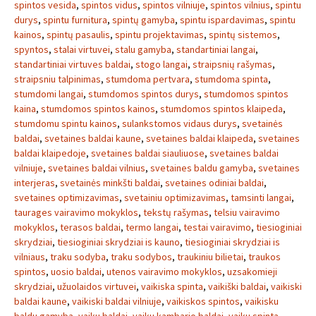
spintos vesida
,
spintos vidus
,
spintos vilniuje
,
spintos vilnius
,
spintu
durys
,
spintu furnitura
,
spintų gamyba
,
spintu ispardavimas
,
spintu
kainos
,
spintų pasaulis
,
spintu projektavimas
,
spintų sistemos
,
spyntos
,
stalai virtuvei
,
stalu gamyba
,
standartiniai langai
,
standartiniai virtuves baldai
,
stogo langai
,
straipsnių rašymas
,
straipsniu talpinimas
,
stumdoma pertvara
,
stumdoma spinta
,
stumdomi langai
,
stumdomos spintos durys
,
stumdomos spintos
kaina
,
stumdomos spintos kainos
,
stumdomos spintos klaipeda
,
stumdomu spintu kainos
,
sulankstomos vidaus durys
,
svetainės
baldai
,
svetaines baldai kaune
,
svetaines baldai klaipeda
,
svetaines
baldai klaipedoje
,
svetaines baldai siauliuose
,
svetaines baldai
vilniuje
,
svetaines baldai vilnius
,
svetaines baldu gamyba
,
svetaines
interjeras
,
svetainės minkšti baldai
,
svetaines odiniai baldai
,
svetaines optimizavimas
,
svetainiu optimizavimas
,
tamsinti langai
,
taurages vairavimo mokyklos
,
tekstų rašymas
,
telsiu vairavimo
mokyklos
,
terasos baldai
,
termo langai
,
testai vairavimo
,
tiesioginiai
skrydziai
,
tiesioginiai skrydziai is kauno
,
tiesioginiai skrydziai is
vilniaus
,
traku sodyba
,
traku sodybos
,
traukiniu bilietai
,
traukos
spintos
,
uosio baldai
,
utenos vairavimo mokyklos
,
uzsakomieji
skrydziai
,
užuolaidos virtuvei
,
vaikiska spinta
,
vaikiški baldai
,
vaikiski
baldai kaune
,
vaikiski baldai vilniuje
,
vaikiskos spintos
,
vaikisku