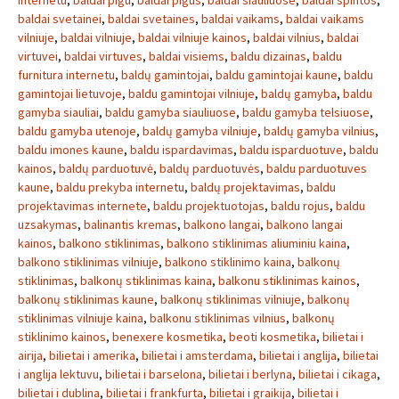
internetu
,
baldai pigu
,
baldai pigus
,
baldai siauliuose
,
baldai spintos
,
baldai svetainei
,
baldai svetaines
,
baldai vaikams
,
baldai vaikams
vilniuje
,
baldai vilniuje
,
baldai vilniuje kainos
,
baldai vilnius
,
baldai
virtuvei
,
baldai virtuves
,
baldai visiems
,
baldu dizainas
,
baldu
furnitura internetu
,
baldų gamintojai
,
baldu gamintojai kaune
,
baldu
gamintojai lietuvoje
,
baldu gamintojai vilniuje
,
baldų gamyba
,
baldu
gamyba siauliai
,
baldu gamyba siauliuose
,
baldu gamyba telsiuose
,
baldu gamyba utenoje
,
baldų gamyba vilniuje
,
baldų gamyba vilnius
,
baldu imones kaune
,
baldu ispardavimas
,
baldu isparduotuve
,
baldu
kainos
,
baldų parduotuvė
,
baldų parduotuvės
,
baldu parduotuves
kaune
,
baldu prekyba internetu
,
baldų projektavimas
,
baldu
projektavimas internete
,
baldu projektuotojas
,
baldu rojus
,
baldu
uzsakymas
,
balinantis kremas
,
balkono langai
,
balkono langai
kainos
,
balkono stiklinimas
,
balkono stiklinimas aliuminiu kaina
,
balkono stiklinimas vilniuje
,
balkono stiklinimo kaina
,
balkonų
stiklinimas
,
balkonų stiklinimas kaina
,
balkonu stiklinimas kainos
,
balkonų stiklinimas kaune
,
balkonų stiklinimas vilniuje
,
balkonų
stiklinimas vilniuje kaina
,
balkonu stiklinimas vilnius
,
balkonų
stiklinimo kainos
,
benexere kosmetika
,
beoti kosmetika
,
bilietai i
airija
,
bilietai i amerika
,
bilietai i amsterdama
,
bilietai i anglija
,
bilietai
i anglija lektuvu
,
bilietai i barselona
,
bilietai i berlyna
,
bilietai i cikaga
,
bilietai i dublina
,
bilietai i frankfurta
,
bilietai i graikija
,
bilietai i