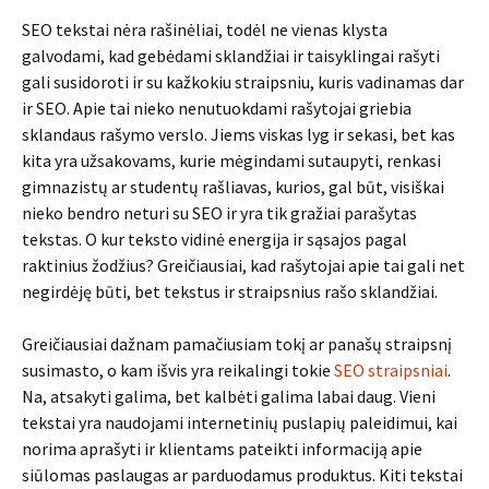
SEO tekstai nėra rašinėliai, todėl ne vienas klysta
galvodami, kad gebėdami sklandžiai ir taisyklingai rašyti
gali susidoroti ir su kažkokiu straipsniu, kuris vadinamas dar
ir SEO. Apie tai nieko nenutuokdami rašytojai griebia
sklandaus rašymo verslo. Jiems viskas lyg ir sekasi, bet kas
kita yra užsakovams, kurie mėgindami sutaupyti, renkasi
gimnazistų ar studentų rašliavas, kurios, gal būt, visiškai
nieko bendro neturi su SEO ir yra tik gražiai parašytas
tekstas. O kur teksto vidinė energija ir sąsajos pagal
raktinius žodžius? Greičiausiai, kad rašytojai apie tai gali net
negirdėję būti, bet tekstus ir straipsnius rašo sklandžiai.
Greičiausiai dažnam pamačiusiam tokį ar panašų straipsnį
susimasto, o kam išvis yra reikalingi tokie
SEO straipsniai
.
Na, atsakyti galima, bet kalbėti galima labai daug. Vieni
tekstai yra naudojami internetinių puslapių paleidimui, kai
norima aprašyti ir klientams pateikti informaciją apie
siūlomas paslaugas ar parduodamus produktus. Kiti tekstai