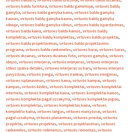
virtuves baldai.lt
,
virtuves baldu breziniai
,
virtuves baldu dizainas
,
virtuves baldu furnitura
,
virtuves baldu gamintojai
,
virtuvės baldų
gamyba
,
virtuves baldu gamyba kaina
,
virtuves baldu gamyba
kaunas
,
virtuvės baldų gamyba kaune
,
virtuvės baldų gamyba
vilniuje
,
virtuves baldu gamyba vilnius
,
virtuves baldu ispardavimas
,
virtuves baldu kaina
,
virtuves baldu kainos
,
virtuvės baldų
komplektai
,
virtuvės baldų komplektas
,
virtuves baldu projektai
,
virtuves baldu projektavimas
,
virtuves baldu projektavimo
programa
,
virtuves baldu rankeneles
,
virtuves barai
,
virtuves baras
,
virtuvės dizainas
,
virtuves dizainas foto
,
virtuves gamyba
,
virtuves
idejos
,
virtuves interjerai
,
virtuvės interjeras
,
virtuvės interjeras
stilius spalva detalės
,
virtuves interjeras su baru
,
virtuves interjero
pavyzdziai
,
virtuvės įranga
,
virtuves irankiai
,
virtuves irengimas
,
virtuves isplanavimas
,
virtuves kaina
,
virtuvės kampai
,
virtuvės
kampas
,
virtuvės kėdės
,
virtuvės komplektai
,
virtuves komplektai
internetu
,
virtuves komplektai kaina
,
virtuves komplektai kainos
,
virtuves komplektai pagal uzsakyma
,
virtuves komplektai pigiau
,
virtuvės komplektas
,
virtuves komplektas kaina
,
virtuves
komplekto kaina
,
virtuves langas
,
virtuves maisytuvai
,
virtuves
pagal uzsakyma
,
virtuves planavimas
,
virtuves priedai
,
virtuves
projektai
,
virtuves projektas
,
virtuves projektavimas
,
virtuves
rankeneles
,
virtuvės reikmenys
,
virtuvės remontas
,
virtuves