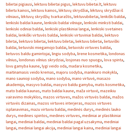
bilietai pigiausi
,
lektuvu bilietai pigus
,
lektuvu bilietai.lt
,
lektuvu
bilietu kainos
,
lektuvu kainos
,
lėktuvų skrydžiai
,
lėktuvų skrydžiai iš
vilniaus
,
lėktuvų skrydžių tvarkaraštis
,
lektuvubilietai
,
lenkiški baldai
,
lenkiski baldai kaune
,
lenkiski baldai vilniuje
,
lenkiski minksti baldai
,
lenkiski odiniai baldai
,
lenkiski plastikiniai langai
,
lenkiski svetaines
baldai
,
lenkiški virtuvės baldai
,
lenkiski virtuviniai baldai
,
liektuvo
biletai
,
liektuvo bilietai
,
liektuvu biletai
,
liektuvu bilietai
,
lietuviški
baldai
,
lietuviski miegamojo baldai
,
lietuviski virtuves baldai
,
lietuvos baldu gamintojai
,
lingiu sodyba
,
lirene kosmetika
,
londonas
vilnius
,
londonas vilnius skrydziai
,
losjonas nuo spuogu
,
lova spinta
,
lovu gamyba kaune
,
lygi veido oda
,
madara kosmetika
,
maitinamasis veido kremas
,
majoru sodyba
,
manikiuro mokykla
,
mano saunioji sodyba
,
mano sodyba
,
mano virtuvė
,
masazo
akademija
,
masyvo baldai
,
masyvo baldu gamyba
,
matis kosmetika
,
mato baldai kaunas
,
mato baldai kaune
,
maža virtuvė
,
mazeikiu
vairavimo mokyklos
,
mazos virtuves
,
mažos virtuvės baldai
,
mažos
virtuvės dizainas
,
mazos virtuves interjeras
,
mazos virtuves
isplanavimas
,
mazu virtuviu baldai
,
medinės durys
,
medinės lauko
durys
,
medines spintos
,
medines virtuves
,
mediniai ar plastikiniai
langai
,
mediniai baldai
,
mediniai baldai pagal uzsakyma
,
mediniai
langai
,
mediniai langai akcija
,
mediniai langai kaina
,
mediniai langai