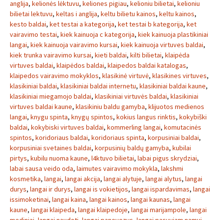
anglija
,
kelionės lėktuvu
,
keliones pigiau
,
kelioniu bilietai
,
kelioniu
bilietai lektuvu
,
keltas i anglija
,
keltu bilietu kainos
,
keltu kainos
,
kesto baldai
,
ket testai a kategorija
,
ket testai b kategorija
,
ket
vairavimo testai
,
kiek kainuoja c kategorija
,
kiek kainuoja plastikiniai
langai
,
kiek kainuoja vairavimo kursai
,
kiek kainuoja virtuves baldai
,
kiek trunka vairavimo kursai
,
kieti baldai
,
kilti bilietai
,
klaipėda
virtuves baldai
,
klaipėdos baldai
,
klaipedos baldai katalogas
,
klaipedos vairavimo mokyklos
,
klasikinė virtuvė
,
klasikines virtuves
,
klasikiniai baldai
,
klasikiniai baldai internetu
,
klasikiniai baldai kaune
,
klasikiniai miegamojo baldai
,
klasikiniai virtuvės baldai
,
klasikiniai
virtuves baldai kaune
,
klasikiniu baldu gamyba
,
klijuotos medienos
langai
,
knygu spinta
,
knygų spintos
,
kokius langus rinktis
,
kokybiški
baldai
,
kokybiski virtuves baldai
,
kommerling langai
,
komutacinės
spintos
,
koridoriaus baldai
,
koridoriaus spinta
,
korpusiniai baldai
,
korpusiniai svetaines baldai
,
korpusinių baldų gamyba
,
kubilai
pirtys
,
kubilu nuoma kaune
,
l4ktuvo bilietai
,
labai pigus skrydziai
,
labai sausa veido oda
,
laimutes vairavimo mokykla
,
lakshmi
kosmetika
,
langai
,
langai akcija
,
langai alytuje
,
langai alytus
,
langai
durys
,
langai ir durys
,
langai is vokietijos
,
langai ispardavimas
,
langai
issimoketinai
,
langai kaina
,
langai kainos
,
langai kaunas
,
langai
kaune
,
langai klaipeda
,
langai klaipedoje
,
langai marijampole
,
langai