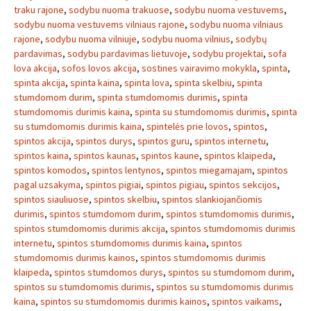
traku rajone
,
sodybu nuoma trakuose
,
sodybu nuoma vestuvems
,
sodybu nuoma vestuvems vilniaus rajone
,
sodybu nuoma vilniaus
rajone
,
sodybu nuoma vilniuje
,
sodybu nuoma vilnius
,
sodybų
pardavimas
,
sodybu pardavimas lietuvoje
,
sodybu projektai
,
sofa
lova akcija
,
sofos lovos akcija
,
sostines vairavimo mokykla
,
spinta
,
spinta akcija
,
spinta kaina
,
spinta lova
,
spinta skelbiu
,
spinta
stumdomom durim
,
spinta stumdomomis durimis
,
spinta
stumdomomis durimis kaina
,
spinta su stumdomomis durimis
,
spinta
su stumdomomis durimis kaina
,
spintelės prie lovos
,
spintos
,
spintos akcija
,
spintos durys
,
spintos guru
,
spintos internetu
,
spintos kaina
,
spintos kaunas
,
spintos kaune
,
spintos klaipeda
,
spintos komodos
,
spintos lentynos
,
spintos miegamajam
,
spintos
pagal uzsakyma
,
spintos pigiai
,
spintos pigiau
,
spintos sekcijos
,
spintos siauliuose
,
spintos skelbiu
,
spintos slankiojančiomis
durimis
,
spintos stumdomom durim
,
spintos stumdomomis durimis
,
spintos stumdomomis durimis akcija
,
spintos stumdomomis durimis
internetu
,
spintos stumdomomis durimis kaina
,
spintos
stumdomomis durimis kainos
,
spintos stumdomomis durimis
klaipeda
,
spintos stumdomos durys
,
spintos su stumdomom durim
,
spintos su stumdomomis durimis
,
spintos su stumdomomis durimis
kaina
,
spintos su stumdomomis durimis kainos
,
spintos vaikams
,