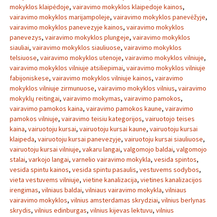
mokyklos klaipėdoje
,
vairavimo mokyklos klaipedoje kainos
,
vairavimo mokyklos marijampoleje
,
vairavimo mokyklos panevėžyje
,
vairavimo mokyklos panevezyje kainos
,
vairavimo mokyklos
panevezys
,
vairavimo mokyklos plungeje
,
vairavimo mokyklos
siauliai
,
vairavimo mokyklos siauliuose
,
vairavimo mokyklos
telsiuose
,
vairavimo mokyklos utenoje
,
vairavimo mokyklos vilniuje
,
vairavimo mokyklos vilniuje atsiliepimai
,
vairavimo mokyklos vilniuje
fabijoniskese
,
vairavimo mokyklos vilniuje kainos
,
vairavimo
mokyklos vilniuje zirmunuose
,
vairavimo mokyklos vilnius
,
vairavimo
mokyklų reitingai
,
vairavimo mokymas
,
vairavimo pamokos
,
vairavimo pamokos kaina
,
vairavimo pamokos kaune
,
vairavimo
pamokos vilniuje
,
vairavimo teisiu kategorijos
,
vairuotojo teises
kaina
,
vairuotoju kursai
,
vairuotoju kursai kaune
,
vairuotoju kursai
klaipeda
,
vairuotoju kursai panevezyje
,
vairuotoju kursai siauliuose
,
vairuotoju kursai vilniuje
,
vakaru langai
,
valgomojo baldai
,
valgomojo
stalai
,
varkojo langai
,
varnelio vairavimo mokykla
,
vesida spintos
,
vesida spintu kainos
,
vesida spintu pasaulis
,
vestuvems sodybos
,
vieta vestuvems vilniuje
,
vietine kanalizacija
,
vietines kanalizacijos
irengimas
,
vilniaus baldai
,
vilniaus vairavimo mokykla
,
vilniaus
vairavimo mokyklos
,
vilnius amsterdamas skrydziai
,
vilnius berlynas
skrydis
,
vilnius edinburgas
,
vilnius kijevas lektuvu
,
vilnius