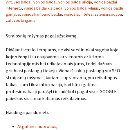
virtuves baldai
,
vonios baldai
,
vonios baldai akcija
,
vonios baldai
internetu
,
vonios baldai klaipeda
,
vonios baldai vilnius
,
vonios baldu
gamyba
,
vonios kambario baldai
,
vonios spinteles
,
zalensu sodyba
,
zaliuzes langams
Straipsnių rašymas pagal užsakymą
Didėjant verslo tempams, ne visi verslininkai sugeba koja
kojon žengti su naujovėmis ar vienomis ar kitomis
technologijomis bei reikalavimais joms, todėl dažnais
griebiasi paslaugų tiekėjų. Viena iš tokių paslaugų yra SEO
straipsnių rašymas, kuriam, suprantama, yra reikalingas
laikas, tam tikra informacija, kad būtų galima
profesionaliai jį parašyti ir sudėlioti pagal visus GOOGLE
paieškos sistemai keliamus reikalavimus.
Naudinga pasidomėti:
Atgalines nuorodos
;