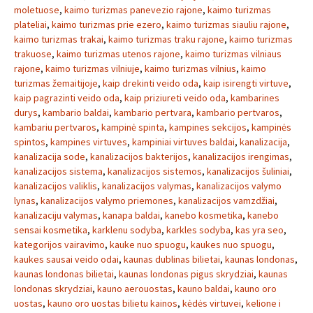
moletuose
,
kaimo turizmas panevezio rajone
,
kaimo turizmas
plateliai
,
kaimo turizmas prie ezero
,
kaimo turizmas siauliu rajone
,
kaimo turizmas trakai
,
kaimo turizmas traku rajone
,
kaimo turizmas
trakuose
,
kaimo turizmas utenos rajone
,
kaimo turizmas vilniaus
rajone
,
kaimo turizmas vilniuje
,
kaimo turizmas vilnius
,
kaimo
turizmas žemaitijoje
,
kaip drekinti veido oda
,
kaip isirengti virtuve
,
kaip pagrazinti veido oda
,
kaip priziureti veido oda
,
kambarines
durys
,
kambario baldai
,
kambario pertvara
,
kambario pertvaros
,
kambariu pertvaros
,
kampinė spinta
,
kampines sekcijos
,
kampinės
spintos
,
kampines virtuves
,
kampiniai virtuves baldai
,
kanalizacija
,
kanalizacija sode
,
kanalizacijos bakterijos
,
kanalizacijos irengimas
,
kanalizacijos sistema
,
kanalizacijos sistemos
,
kanalizacijos šuliniai
,
kanalizacijos valiklis
,
kanalizacijos valymas
,
kanalizacijos valymo
lynas
,
kanalizacijos valymo priemones
,
kanalizacijos vamzdžiai
,
kanalizaciju valymas
,
kanapa baldai
,
kanebo kosmetika
,
kanebo
sensai kosmetika
,
karklenu sodyba
,
karkles sodyba
,
kas yra seo
,
kategorijos vairavimo
,
kauke nuo spuogu
,
kaukes nuo spuogu
,
kaukes sausai veido odai
,
kaunas dublinas bilietai
,
kaunas londonas
,
kaunas londonas bilietai
,
kaunas londonas pigus skrydziai
,
kaunas
londonas skrydziai
,
kauno aerouostas
,
kauno baldai
,
kauno oro
uostas
,
kauno oro uostas bilietu kainos
,
kėdės virtuvei
,
kelione i