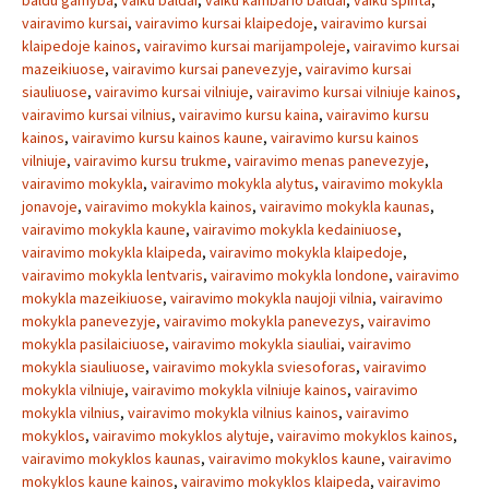
baldu gamyba
,
vaiku baldai
,
vaiku kambario baldai
,
vaiku spinta
,
vairavimo kursai
,
vairavimo kursai klaipedoje
,
vairavimo kursai
klaipedoje kainos
,
vairavimo kursai marijampoleje
,
vairavimo kursai
mazeikiuose
,
vairavimo kursai panevezyje
,
vairavimo kursai
siauliuose
,
vairavimo kursai vilniuje
,
vairavimo kursai vilniuje kainos
,
vairavimo kursai vilnius
,
vairavimo kursu kaina
,
vairavimo kursu
kainos
,
vairavimo kursu kainos kaune
,
vairavimo kursu kainos
vilniuje
,
vairavimo kursu trukme
,
vairavimo menas panevezyje
,
vairavimo mokykla
,
vairavimo mokykla alytus
,
vairavimo mokykla
jonavoje
,
vairavimo mokykla kainos
,
vairavimo mokykla kaunas
,
vairavimo mokykla kaune
,
vairavimo mokykla kedainiuose
,
vairavimo mokykla klaipeda
,
vairavimo mokykla klaipedoje
,
vairavimo mokykla lentvaris
,
vairavimo mokykla londone
,
vairavimo
mokykla mazeikiuose
,
vairavimo mokykla naujoji vilnia
,
vairavimo
mokykla panevezyje
,
vairavimo mokykla panevezys
,
vairavimo
mokykla pasilaiciuose
,
vairavimo mokykla siauliai
,
vairavimo
mokykla siauliuose
,
vairavimo mokykla sviesoforas
,
vairavimo
mokykla vilniuje
,
vairavimo mokykla vilniuje kainos
,
vairavimo
mokykla vilnius
,
vairavimo mokykla vilnius kainos
,
vairavimo
mokyklos
,
vairavimo mokyklos alytuje
,
vairavimo mokyklos kainos
,
vairavimo mokyklos kaunas
,
vairavimo mokyklos kaune
,
vairavimo
mokyklos kaune kainos
,
vairavimo mokyklos klaipeda
,
vairavimo