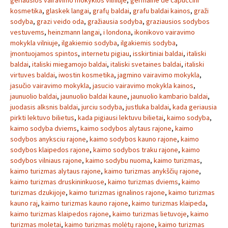
geriausios vairavimo mokyklos vilniuje
,
germaine de capuccini
kosmetika
,
glaskek langai
,
grafų baldai
,
grafu baldai kainos
,
graži
sodyba
,
grazi veido oda
,
gražiausia sodyba
,
graziausios sodybos
vestuvems
,
heinzmann langai
,
i londona
,
ikonikovo vairavimo
mokykla vilniuje
,
ilgakiemio sodyba
,
ilgakiemis sodyba
,
įmontuojamos spintos
,
internetu pigiau
,
isskirtiniai baldai
,
italiski
baldai
,
italiski miegamojo baldai
,
italiski svetaines baldai
,
italiski
virtuves baldai
,
iwostin kosmetika
,
jagmino vairavimo mokykla
,
jasučio vairavimo mokykla
,
jasucio vairavimo mokykla kainos
,
jaunuolio baldai
,
jaunuolio baldai kaune
,
jaunuolio kambario baldai
,
juodasis alksnis baldai
,
jurciu sodyba
,
justluka baldai
,
kada geriausia
pirkti lektuvo bilietus
,
kada pigiausi lektuvu bilietai
,
kaimo sodyba
,
kaimo sodyba dviems
,
kaimo sodybos alytaus rajone
,
kaimo
sodybos anyksciu rajone
,
kaimo sodybos kauno rajone
,
kaimo
sodybos klaipedos rajone
,
kaimo sodybos traku rajone
,
kaimo
sodybos vilniaus rajone
,
kaimo sodybu nuoma
,
kaimo turizmas
,
kaimo turizmas alytaus rajone
,
kaimo turizmas anykščių rajone
,
kaimo turizmas druskininkuose
,
kaimo turizmas dviems
,
kaimo
turizmas dzukijoje
,
kaimo turizmas ignalinos rajone
,
kaimo turizmas
kauno raj
,
kaimo turizmas kauno rajone
,
kaimo turizmas klaipeda
,
kaimo turizmas klaipedos rajone
,
kaimo turizmas lietuvoje
,
kaimo
turizmas moletai
,
kaimo turizmas molėtų rajone
,
kaimo turizmas