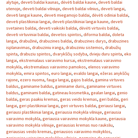
alytuje
,
deveti baldai kaunas
,
dėvėti baldai kaune
,
deveti baldai
utenoje
,
deveti baldai vilniuje
,
deveti baldai vilnius
,
deveti langai
,
deveti langai kaune
,
deveti miegamojo baldai
,
dėvėti odiniai baldai
,
deveti plastikiniai langai
,
deveti plastikiniai langai kaune
,
deveti
svetaines baldai
,
deveti vaikiski baldai
,
dėvėti virtuvės baldai
,
deveti virtuviniai baldai
,
devetos spintos
,
diforma baldai
,
doleta
langai
,
drabužinė
,
drabuzines baldai
,
drabuzines durys
,
drabuzines
isplanavimas
,
drabuziniu iranga
,
drabuziniu sistemos
,
drabužių
spinta
,
drabuziu spintos
,
dvarykščių sodyba
,
dvieju duru spinta
,
eko
langai
,
ekstremalaus vairavimo kursai
,
ekstremalaus vairavimo
mokykla
,
ekstremalaus vairavimo pamokos
,
elenos vairavimo
mokykla
,
emira spintos
,
euro langai
,
evaldo langai
,
ežeras anykščių
rajone
,
ezero nuoma
,
fauga langai
,
gajos baldai
,
gamina virtuves
baldus
,
gaminame baldus
,
gaminame duris
,
gaminame virtuves
baldus
,
gaminami baldai
,
gatineau kosmetika
,
gealan langai
,
genio
baldai
,
geras paakiu kremas
,
geras veido kremas
,
geri baldai
,
geri
langai
,
geri plastikiniai langai
,
geri virtuves baldai
,
geriausi langai
,
geriausi plastikiniai langai
,
geriausia mokykla vilniuje
,
geriausia
vairavimo mokykla
,
geriausia vairavimo mokykla kaune
,
geriausia
vairavimo mokykla vilniuje
,
geriausias kremas nuo rauksliu
,
geriausias veido kremas
,
geriausios vairavimo mokyklos
,