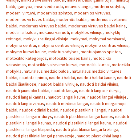
vilniuje
,
minkšti svetainės baldai
,
minkstu baldu gamintojai
,
minkštų
baldų gamyba
,
misri veido oda
,
mituvos langai
,
moderni sodyba
,
moderni virtuvė
,
modernios spintos
,
modernios virtuves
,
modernios virtuves baldai
,
modernūs baldai
,
modernus svetaines
baldai
,
modernus virtuves baldai
,
modernus virtuves baldai kaina
,
moduliniai baldai
,
mokausi vairuoti
,
mokyklos vilniuje
,
mokyklų
reitingai
,
mokyklu reitingai vilniuje
,
mokymai
,
mokymai seminarai
,
mokymo centrai
,
mokymo centras vilniuje
,
mokymo centras vilnius
,
mokymo kursai kaune
,
moletu sodybos
,
montuojamos spintos
,
motociklo kategorijos
,
motociklo teises kaina
,
motociklo
vairavimas
,
motociklo vairavimo kursai
,
motociklu kursai
,
motociklu
mokykla
,
naturalaus medzio baldai
,
naturalaus medzio virtuves
baldai
,
naudota spinta
,
naudoti baldai
,
naudoti baldai kaune
,
naudoti
baldai šiauliuose
,
naudoti baldai vilniuje
,
naudoti baldai vilnius
,
naudoti jaunuolio baldai
,
naudoti langai
,
naudoti langai ir durys
,
naudoti langai kaunas
,
naudoti langai kaune
,
naudoti langai vilniuje
,
naudoti langai vilnius
,
naudoti mediniai langai
,
naudoti miegamojo
baldai
,
naudoti odiniai baldai
,
naudoti plastikiniai langai
,
naudoti
plastikiniai langai ir durys
,
naudoti plastikiniai langai kainos
,
naudoti
plastikiniai langai kaunas
,
naudoti plastikiniai langai kaune
,
naudoti
plastikiniai langai klaipeda
,
naudoti plastikiniai langai kretinga
,
naudoti plastikiniai langai panevezyje
,
naudoti plastikiniai langai