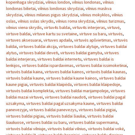
kopenhaga skrydziai
,
vilnius london
,
vilnius londonas
,
vilnius
londonas bilietai
,
vilnius londonas skrydziai
,
vilnius maskva
skrydziai
,
vilnius milanas pigus skrydziai
,
vilnius mokyklos
,
vilnius
oslas
,
vilnius oslas skrydis
,
vilnius roma skrydziai
,
vilnius turizmas
,
vilnius viena skrydis
,
virtuv4s baldai
,
virtuv4s interjeras
,
virtuvė
,
virtuve baldai
,
virtuve kartu su svetaine
,
virtuve su baru
,
virtuvės
,
virtuves aksesuarai
,
virtuves apdaila
,
virtuvės apšvietimas
,
virtuvės
baldai
,
virtuves baldai akcija
,
virtuves baldai alytuje
,
virtuves baldai
alytus
,
virtuves baldai deveti
,
virtuves baldai gamyba
,
virtuves
baldai interjeras
,
virtuves baldai internetu
,
virtuves baldai is
lenkijos
,
virtuves baldai ispardavimas
,
virtuves baldai issimoketinai
,
virtuvės baldai kaina
,
virtuves baldai kainos
,
virtuvės baldai kaunas
,
virtuvės baldai kaune
,
virtuves baldai kaune kainos
,
virtuves baldai
kaune pigiai
,
virtuvės baldai klaipėda
,
virtuves baldai klaipedoje
,
virtuvės baldai komplektai
,
virtuves baldai marijampoleje
,
virtuves
baldai mazai virtuvei
,
virtuves baldai naudoti
,
virtuves baldai pagal
uzsakyma
,
virtuves baldai pagal uzsakyma kaune
,
virtuves baldai
panevezyje
,
virtuves baldai panevezys
,
virtuves baldai pigiai
,
virtuves baldai pigiau
,
virtuvės baldai šiauliai
,
virtuvės baldai
šiauliuose
,
virtuves baldai su baru
,
virtuves baldai supermama
,
virtuvės baldai vilniuje
,
virtuvės baldai vilnius
,
virtuvės baldai vokė
,