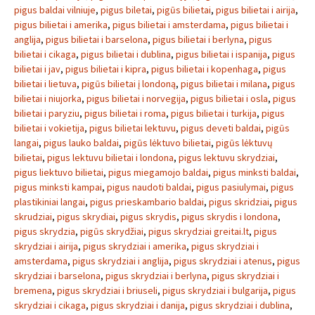
pigus baldai vilniuje
,
pigus biletai
,
pigūs bilietai
,
pigus bilietai i airija
,
pigus bilietai i amerika
,
pigus bilietai i amsterdama
,
pigus bilietai i
anglija
,
pigus bilietai i barselona
,
pigus bilietai i berlyna
,
pigus
bilietai i cikaga
,
pigus bilietai i dublina
,
pigus bilietai i ispanija
,
pigus
bilietai i jav
,
pigus bilietai i kipra
,
pigus bilietai i kopenhaga
,
pigus
bilietai i lietuva
,
pigūs bilietai į londoną
,
pigus bilietai i milana
,
pigus
bilietai i niujorka
,
pigus bilietai i norvegija
,
pigus bilietai i osla
,
pigus
bilietai i paryziu
,
pigus bilietai i roma
,
pigus bilietai i turkija
,
pigus
bilietai i vokietija
,
pigus bilietai lektuvu
,
pigus deveti baldai
,
pigūs
langai
,
pigus lauko baldai
,
pigūs lėktuvo bilietai
,
pigūs lėktuvų
bilietai
,
pigus lektuvu bilietai i londona
,
pigus lektuvu skrydziai
,
pigus liektuvo bilietai
,
pigus miegamojo baldai
,
pigus minksti baldai
,
pigus minksti kampai
,
pigus naudoti baldai
,
pigus pasiulymai
,
pigus
plastikiniai langai
,
pigus prieskambario baldai
,
pigus skridziai
,
pigus
skrudziai
,
pigus skrydiai
,
pigus skrydis
,
pigus skrydis i londona
,
pigus skrydzia
,
pigūs skrydžiai
,
pigus skrydziai greitai.lt
,
pigus
skrydziai i airija
,
pigus skrydziai i amerika
,
pigus skrydziai i
amsterdama
,
pigus skrydziai i anglija
,
pigus skrydziai i atenus
,
pigus
skrydziai i barselona
,
pigus skrydziai i berlyna
,
pigus skrydziai i
bremena
,
pigus skrydziai i briuseli
,
pigus skrydziai i bulgarija
,
pigus
skrydziai i cikaga
,
pigus skrydziai i danija
,
pigus skrydziai i dublina
,