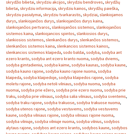
skrydžio bilietai
,
skrydziu akcijos
,
skrydziu bendroves
,
skrydžių
bilietai
,
skrydziu informacija
,
skrydziu kainos
,
skrydžių paieška
,
skrydziu pasiulymai
,
skrydziu tvarkarastis
,
skydziai
,
slankiojamos
durys
,
slankiojančios durys
,
slankiojančios durys kaina
,
slankiojančios pertvaros
,
slankiojančios sistemos
,
slankiojančios
sistemos kaina
,
slankiojancios spintos
,
slankiosios durys
,
slankiosios sistemos
,
slenkančios durys
,
slenkančios sistemos
,
slenkančios sistemos kaina
,
slenkancios sistemos kainos
,
slenkancios sistemos klaipeda
,
sodo baldai
,
sodyba
,
sodyba ant
ezero kranto
,
sodyba ant ezero kranto nuoma
,
sodyba dviems
,
sodyba gimtadieniui
,
sodyba kaime
,
sodyba kaunas
,
sodyba kaune
,
sodyba kauno rajone
,
sodyba kauno rajone nuoma
,
sodyba
klaipeda
,
sodyba klaipedoje
,
sodyba klaipedos rajone
,
sodyba
moletu rajone
,
sodyba netoli vilniaus
,
sodyba nuoma
,
sodyba
nuomai
,
sodyba prie ežero
,
sodyba prie ezero nuoma
,
sodyba prie
traku
,
sodyba prie vilniaus
,
sodyba salia vilniaus
,
sodyba sventems
,
sodyba traku rajone
,
sodyba trakuose
,
sodyba trakuose nuoma
,
sodyba utenos rajone
,
sodyba vestuvems
,
sodyba vestuvems
kaune
,
sodyba vilniaus rajone
,
sodyba vilniaus rajone nuoma
,
sodyba vilniuje
,
sodyba vilniuje nuoma
,
sodyba vilnius
,
sodybos
alytaus rajone
,
sodybos ant ezero kranto
,
sodybos kaune
,
sodybos