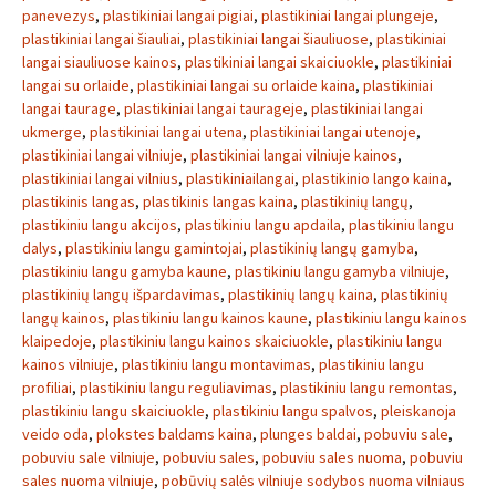
panevezys
,
plastikiniai langai pigiai
,
plastikiniai langai plungeje
,
plastikiniai langai šiauliai
,
plastikiniai langai šiauliuose
,
plastikiniai
langai siauliuose kainos
,
plastikiniai langai skaiciuokle
,
plastikiniai
langai su orlaide
,
plastikiniai langai su orlaide kaina
,
plastikiniai
langai taurage
,
plastikiniai langai taurageje
,
plastikiniai langai
ukmerge
,
plastikiniai langai utena
,
plastikiniai langai utenoje
,
plastikiniai langai vilniuje
,
plastikiniai langai vilniuje kainos
,
plastikiniai langai vilnius
,
plastikiniailangai
,
plastikinio lango kaina
,
plastikinis langas
,
plastikinis langas kaina
,
plastikinių langų
,
plastikiniu langu akcijos
,
plastikiniu langu apdaila
,
plastikiniu langu
dalys
,
plastikiniu langu gamintojai
,
plastikinių langų gamyba
,
plastikiniu langu gamyba kaune
,
plastikiniu langu gamyba vilniuje
,
plastikinių langų išpardavimas
,
plastikinių langų kaina
,
plastikinių
langų kainos
,
plastikiniu langu kainos kaune
,
plastikiniu langu kainos
klaipedoje
,
plastikiniu langu kainos skaiciuokle
,
plastikiniu langu
kainos vilniuje
,
plastikiniu langu montavimas
,
plastikiniu langu
profiliai
,
plastikiniu langu reguliavimas
,
plastikiniu langu remontas
,
plastikiniu langu skaiciuokle
,
plastikiniu langu spalvos
,
pleiskanoja
veido oda
,
plokstes baldams kaina
,
plunges baldai
,
pobuviu sale
,
pobuviu sale vilniuje
,
pobuviu sales
,
pobuviu sales nuoma
,
pobuviu
sales nuoma vilniuje
,
pobūvių salės vilniuje sodybos nuoma vilniaus