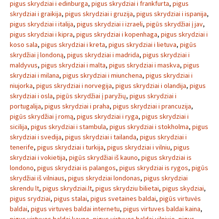
pigus skrydziai i edinburga
,
pigus skrydziai i frankfurta
,
pigus
skrydziai i graikija
,
pigus skrydziai i gruzija
,
pigus skrydziai i ispanija
,
pigus skrydziai i italija
,
pigus skrydziai i izraeli
,
pigūs skrydžiai į jav
,
pigus skrydziai i kipra
,
pigus skrydziai i kopenhaga
,
pigus skrydziai i
koso sala
,
pigus skrydziai i kreta
,
pigus skrydziai i lietuva
,
pigūs
skrydžiai į londoną
,
pigus skrydziai i madrida
,
pigus skrydziai i
maldyvus
,
pigus skrydziai i malta
,
pigus skrydziai i maskva
,
pigus
skrydziai i milana
,
pigus skrydziai i miunchena
,
pigus skrydziai i
niujorka
,
pigus skrydziai i norvegija
,
pigus skrydziai i olandija
,
pigus
skrydziai i osla
,
pigūs skrydžiai į paryžių
,
pigus skrydziai i
portugalija
,
pigus skrydziai i praha
,
pigus skrydziai i prancuzija
,
pigūs skrydžiai į romą
,
pigus skrydziai i ryga
,
pigus skrydziai i
sicilija
,
pigus skrydziai i stambula
,
pigus skrydziai i stokholma
,
pigus
skrydziai i svedija
,
pigus skrydziai i tailanda
,
pigus skrydziai i
tenerife
,
pigus skrydziai i turkija
,
pigus skrydziai i vilniu
,
pigus
skrydziai i vokietija
,
pigūs skrydžiai iš kauno
,
pigus skrydziai is
londono
,
pigus skrydziai is palangos
,
pigus skrydziai is rygos
,
pigūs
skrydžiai iš vilniaus
,
pigus skrydziai londonas
,
pigus skrydziai
skrendu lt
,
pigus skrydziai.lt
,
pigus skrydziu bilietai
,
pigus skydziai
,
pigus srydziai
,
pigus stalai
,
pigus svetaines baldai
,
pigūs virtuvės
baldai
,
pigus virtuves baldai internetu
,
pigus virtuves baldai kaina
,