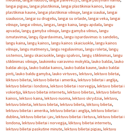
mediniai
,
langai naudoti
,
langai panevezys
,
langai pasyviam namui
,
langai pigiau
,
langai plastikiniai
,
langai plastikiniai kainos
,
langai
plastikiniai kaune
,
langai plastikiniai vilniuje
,
langai siauliai
,
langai
siauliuose
,
langai su drugeliu
,
langai su orlaide
,
langai veka
,
langai
vilniuje
,
langai vilnius
,
langas
,
lango kaina
,
langu apdaila
,
langu
apvadai
,
langų gamyba vilniuje
,
langu gamyba vilnius
,
langu
ismatavimai
,
langų išpardavimas
,
langu ispardavimas is sandelio
,
langu kaina
,
langų kainos
,
langu kainos skaiciuokle
,
langu kainos
vilniuje
,
langu matmenys
,
langu reguliavimas
,
langu roletai
,
langų
sistemos
,
langu skaiciuokle
,
langu spalvos
,
langų stiklinimas
,
langu
stiklinimas vilniuje
,
laukininku vairavimo mokykla
,
lauko baldai
,
lauko
baldai akcija
,
lauko baldai kainos
,
lauko baldai kaune
,
lauko baldai
pinti
,
lauko baldu gamyba
,
lauko virtuves
,
lektuvo
,
lektuvo biletai
,
lėktuvo bilietai
,
lektuvo bilietai i amerika
,
lektuvo bilietai i anglija
,
lektuvo bilietai i londona
,
lektuvo bilietai i norvegija
,
lektuvo bilietai i
vokietija
,
lėktuvo bilietai internetu
,
lektuvo bilietas
,
lėktuvo bilietu
kainos
,
lektuvo kaina
,
lektuvo nuoma
,
lektuvo skrydziai
,
lektuvu
,
lektuvu bileitai
,
lektuvu biletai
,
lektuvu bilieta
,
lėktuvų bilietai
,
lektuvu bilietai i amerika
,
lektuvu bilietai i anglija
,
lektuvu bilietai i
dublina
,
lektuvu bilietai i jav
,
lektuvu bilietai i lietuva
,
lektuvu bilietai i
londona
,
lektuvu bilietai i norvegija
,
lėktuvų bilietai internetu
,
lektuvu bilietai paskutine minute
,
lektuvu bilietai pigiau
,
lektuvu