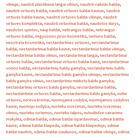
vilniuje
,
naudoti plastikiniai langai vilnius
,
naudoti vaikiski baldai
,
naudoti virtuvės baldai
,
naudoti virtuves baldai kaunas
,
naudoti
virtuvės baldai kaune
,
naudoti virtuves baldai vilniuje
,
naudoti
virtuves komplektai
,
naudoti virtuviniai baldai
,
naudotos durys
,
naudotos spintos
,
nauji baldai
,
nebrangus baldai
,
nebrangus
virtuves baldai
,
negyvosios jūros kosmetika
,
nemuno baldai
,
neostrata kosmetika
,
nestandartines virtuves
,
nestandartiniai
baldai
,
nestandartiniai baldai kaune
,
nestandartiniai baldai vilniuje
,
nestandartiniai baldai vilnius
,
nestandartiniai langai
,
nestandartiniai
virtuvės baldai
,
nestandartiniai virtuves baldai kaina
,
nestandartiniai
vonios baldai
,
nestandartinių baldų gamyba
,
nestandartiniu baldu
gamyba kaune
,
nestandartiniu baldu gamyba vilniuje
,
nestandartiniu
baldu gamyba vilnius
,
nestandartiniu minkstu baldu gamyba
,
nestandartiniu virtuves baldu gamyba
,
nestardantiniai baldai
,
nestardantiniai virtuves baldai
,
nestardantiniu baldu gamyba
,
nolte
virtuves
,
noreva kremai
,
nuomojama sodyba
,
nuomojamos sodybos
kaune
,
nuomoju sodyba
,
nuoteku isvezimas
,
nuoteku isvezimas
vilnius
,
nuoteku sistemos
,
nuoteku talpos
,
nutsubidze vairavimo
mokykla
,
odiniai baldai
,
odiniai baldai ispardavimas
,
odiniai baldai
kaune
,
odiniai baldai klaipeda
,
odiniai baldai klaipedoje
,
odiniai
baldai naudoti
,
odiniai baldai siauliuose
,
odiniai baldai vilniuje
,
odiniai