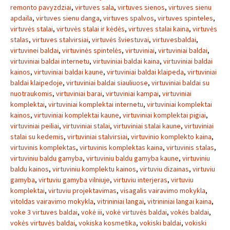
remonto pavyzdziai
,
virtuves sala
,
virtuves sienos
,
virtuves sienu
apdaila
,
virtuves sienu danga
,
virtuves spalvos
,
virtuves spinteles
,
virtuvės stalai
,
virtuvės stalai ir kėdės
,
virtuves stalai kaina
,
virtuvės
stalas
,
virtuves stalvirsiai
,
virtuvės šviestuvai
,
virtuvesbaldai
,
virtuvinei baldai
,
virtuvinės spintelės
,
virtuviniai
,
virtuviniai baldai
,
virtuviniai baldai internetu
,
virtuviniai baldai kaina
,
virtuviniai baldai
kainos
,
virtuviniai baldai kaune
,
virtuviniai baldai klaipeda
,
virtuviniai
baldai klaipedoje
,
virtuviniai baldai siauliuose
,
virtuviniai baldai su
nuotraukomis
,
virtuviniai barai
,
virtuviniai kampai
,
virtuviniai
komplektai
,
virtuviniai komplektai internetu
,
virtuviniai komplektai
kainos
,
virtuviniai komplektai kaune
,
virtuviniai komplektai pigiai
,
virtuviniai peiliai
,
virtuviniai stalai
,
virtuviniai stalai kaune
,
virtuviniai
stalai su kedemis
,
virtuviniai stalvirsiai
,
virtuvinio komplekto kaina
,
virtuvinis komplektas
,
virtuvinis komplektas kaina
,
virtuvinis stalas
,
virtuviniu baldu gamyba
,
virtuviniu baldu gamyba kaune
,
virtuviniu
baldu kainos
,
virtuviniu komplektu kainos
,
virtuviu dizainas
,
virtuviu
gamyba
,
virtuviu gamyba vilniuje
,
virtuviu interjeras
,
virtuviu
komplektai
,
virtuviu projektavimas
,
visagalis vairavimo mokykla
,
vitoldas vairavimo mokykla
,
vitrininiai langai
,
vitrininiai langai kaina
,
voke 3 virtuves baldai
,
vokė iii
,
vokė virtuvės baldai
,
vokės baldai
,
vokės virtuvės baldai
,
vokiska kosmetika
,
vokiski baldai
,
vokiski