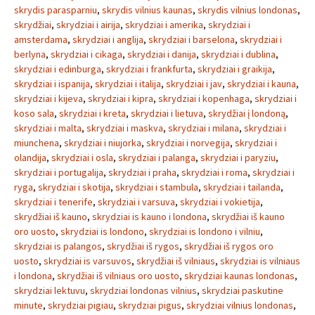
skrydis parasparniu
,
skrydis vilnius kaunas
,
skrydis vilnius londonas
,
skrydžiai
,
skrydziai i airija
,
skrydziai i amerika
,
skrydziai i
amsterdama
,
skrydziai i anglija
,
skrydziai i barselona
,
skrydziai i
berlyna
,
skrydziai i cikaga
,
skrydziai i danija
,
skrydziai i dublina
,
skrydziai i edinburga
,
skrydziai i frankfurta
,
skrydziai i graikija
,
skrydziai i ispanija
,
skrydziai i italija
,
skrydziai i jav
,
skrydziai i kauna
,
skrydziai i kijeva
,
skrydziai i kipra
,
skrydziai i kopenhaga
,
skrydziai i
koso sala
,
skrydziai i kreta
,
skrydziai i lietuva
,
skrydžiai į londoną
,
skrydziai i malta
,
skrydziai i maskva
,
skrydziai i milana
,
skrydziai i
miunchena
,
skrydziai i niujorka
,
skrydziai i norvegija
,
skrydziai i
olandija
,
skrydziai i osla
,
skrydziai i palanga
,
skrydziai i paryziu
,
skrydziai i portugalija
,
skrydziai i praha
,
skrydziai i roma
,
skrydziai i
ryga
,
skrydziai i skotija
,
skrydziai i stambula
,
skrydziai i tailanda
,
skrydziai i tenerife
,
skrydziai i varsuva
,
skrydziai i vokietija
,
skrydžiai iš kauno
,
skrydziai is kauno i londona
,
skrydžiai iš kauno
oro uosto
,
skrydziai is londono
,
skrydziai is londono i vilniu
,
skrydziai is palangos
,
skrydžiai iš rygos
,
skrydžiai iš rygos oro
uosto
,
skrydziai is varsuvos
,
skrydžiai iš vilniaus
,
skrydziai is vilniaus
i londona
,
skrydžiai iš vilniaus oro uosto
,
skrydziai kaunas londonas
,
skrydziai lektuvu
,
skrydziai londonas vilnius
,
skrydziai paskutine
minute
,
skrydziai pigiau
,
skrydziai pigus
,
skrydziai vilnius londonas
,