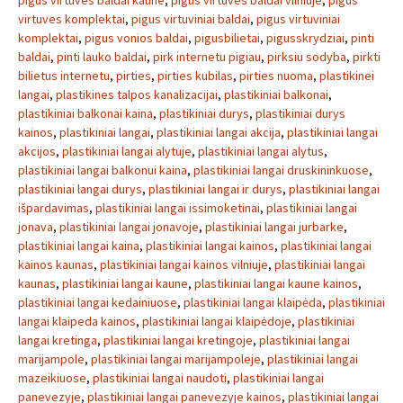
pigus virtuves baldai kaune
,
pigus virtuves baldai vilniuje
,
pigus
virtuves komplektai
,
pigus virtuviniai baldai
,
pigus virtuviniai
komplektai
,
pigus vonios baldai
,
pigusbilietai
,
pigusskrydziai
,
pinti
baldai
,
pinti lauko baldai
,
pirk internetu pigiau
,
pirksiu sodyba
,
pirkti
bilietus internetu
,
pirties
,
pirties kubilas
,
pirties nuoma
,
plastikinei
langai
,
plastikines talpos kanalizacijai
,
plastikiniai balkonai
,
plastikiniai balkonai kaina
,
plastikiniai durys
,
plastikiniai durys
kainos
,
plastikiniai langai
,
plastikiniai langai akcija
,
plastikiniai langai
akcijos
,
plastikiniai langai alytuje
,
plastikiniai langai alytus
,
plastikiniai langai balkonui kaina
,
plastikiniai langai druskininkuose
,
plastikiniai langai durys
,
plastikiniai langai ir durys
,
plastikiniai langai
išpardavimas
,
plastikiniai langai issimoketinai
,
plastikiniai langai
jonava
,
plastikiniai langai jonavoje
,
plastikiniai langai jurbarke
,
plastikiniai langai kaina
,
plastikiniai langai kainos
,
plastikiniai langai
kainos kaunas
,
plastikiniai langai kainos vilniuje
,
plastikiniai langai
kaunas
,
plastikiniai langai kaune
,
plastikiniai langai kaune kainos
,
plastikiniai langai kedainiuose
,
plastikiniai langai klaipėda
,
plastikiniai
langai klaipeda kainos
,
plastikiniai langai klaipėdoje
,
plastikiniai
langai kretinga
,
plastikiniai langai kretingoje
,
plastikiniai langai
marijampole
,
plastikiniai langai marijampoleje
,
plastikiniai langai
mazeikiuose
,
plastikiniai langai naudoti
,
plastikiniai langai
panevezyje
,
plastikiniai langai panevezyje kainos
,
plastikiniai langai