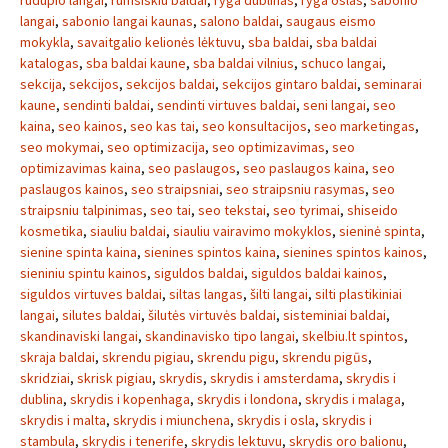
rudupio langai
,
rumsiskiu baldai
,
ryga dublinas
,
ryga oslas
,
sabonio
langai
,
sabonio langai kaunas
,
salono baldai
,
saugaus eismo
mokykla
,
savaitgalio kelionės lėktuvu
,
sba baldai
,
sba baldai
katalogas
,
sba baldai kaune
,
sba baldai vilnius
,
schuco langai
,
sekcija
,
sekcijos
,
sekcijos baldai
,
sekcijos gintaro baldai
,
seminarai
kaune
,
sendinti baldai
,
sendinti virtuves baldai
,
seni langai
,
seo
kaina
,
seo kainos
,
seo kas tai
,
seo konsultacijos
,
seo marketingas
,
seo mokymai
,
seo optimizacija
,
seo optimizavimas
,
seo
optimizavimas kaina
,
seo paslaugos
,
seo paslaugos kaina
,
seo
paslaugos kainos
,
seo straipsniai
,
seo straipsniu rasymas
,
seo
straipsniu talpinimas
,
seo tai
,
seo tekstai
,
seo tyrimai
,
shiseido
kosmetika
,
siauliu baldai
,
siauliu vairavimo mokyklos
,
sieninė spinta
,
sienine spinta kaina
,
sienines spintos kaina
,
sienines spintos kainos
,
sieniniu spintu kainos
,
siguldos baldai
,
siguldos baldai kainos
,
siguldos virtuves baldai
,
siltas langas
,
šilti langai
,
silti plastikiniai
langai
,
silutes baldai
,
šilutės virtuvės baldai
,
sisteminiai baldai
,
skandinaviski langai
,
skandinavisko tipo langai
,
skelbiu.lt spintos
,
skraja baldai
,
skrendu pigiau
,
skrendu pigu
,
skrendu pigūs
,
skridziai
,
skrisk pigiau
,
skrydis
,
skrydis i amsterdama
,
skrydis i
dublina
,
skrydis i kopenhaga
,
skrydis i londona
,
skrydis i malaga
,
skrydis i malta
,
skrydis i miunchena
,
skrydis i osla
,
skrydis i
stambula
,
skrydis i tenerife
,
skrydis lektuvu
,
skrydis oro balionu
,