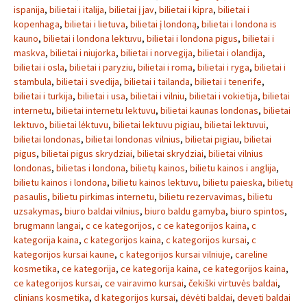
ispanija
,
bilietai i italija
,
bilietai į jav
,
bilietai i kipra
,
bilietai i
kopenhaga
,
bilietai i lietuva
,
bilietai į londoną
,
bilietai i londona is
kauno
,
bilietai i londona lektuvu
,
bilietai i londona pigus
,
bilietai i
maskva
,
bilietai i niujorka
,
bilietai i norvegija
,
bilietai i olandija
,
bilietai i osla
,
bilietai i paryziu
,
bilietai i roma
,
bilietai i ryga
,
bilietai i
stambula
,
bilietai i svedija
,
bilietai i tailanda
,
bilietai i tenerife
,
bilietai i turkija
,
bilietai i usa
,
bilietai i vilniu
,
bilietai i vokietija
,
bilietai
internetu
,
bilietai internetu lektuvu
,
bilietai kaunas londonas
,
bilietai
lektuvo
,
bilietai lėktuvu
,
bilietai lektuvu pigiau
,
bilietai lektuvui
,
bilietai londonas
,
bilietai londonas vilnius
,
bilietai pigiau
,
bilietai
pigus
,
bilietai pigus skrydziai
,
bilietai skrydziai
,
bilietai vilnius
londonas
,
bilietas i londona
,
bilietų kainos
,
bilietu kainos i anglija
,
bilietu kainos i londona
,
bilietu kainos lektuvu
,
bilietu paieska
,
bilietų
pasaulis
,
bilietu pirkimas internetu
,
bilietu rezervavimas
,
bilietu
uzsakymas
,
biuro baldai vilnius
,
biuro baldu gamyba
,
biuro spintos
,
brugmann langai
,
c ce kategorijos
,
c ce kategorijos kaina
,
c
kategorija kaina
,
c kategorijos kaina
,
c kategorijos kursai
,
c
kategorijos kursai kaune
,
c kategorijos kursai vilniuje
,
careline
kosmetika
,
ce kategorija
,
ce kategorija kaina
,
ce kategorijos kaina
,
ce kategorijos kursai
,
ce vairavimo kursai
,
čekiški virtuvės baldai
,
clinians kosmetika
,
d kategorijos kursai
,
dėvėti baldai
,
deveti baldai