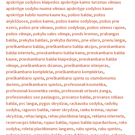
apskrityje sodybos klaipedos apskrityje kaimo turizmas vilniaus
apskrityje sodybu nuoma vilniaus apskrityje sodybos kauno
apskrityje kubilo nuoma kaune ku
,
poilsio baldai
,
poilsis
anykščiuose
,
poilsis kaime
,
poilsis kaimo sodyboje
,
poilsis prie
ezero
,
poilsis prie vilniaus
,
poilsis sodyboje
,
poilsis utenos rajone
,
poilsis vilniuje
,
pokyliu sales vilniuje
,
ponds kremas
,
prabangus
baldai
,
prekyba baldais
,
prekyba durimis
,
prie ežero
,
prienu langai
,
prieškambario baldai
,
prieškambario baldai akcijos
,
prieskambario
baldai internetu
,
prieskambario baldai kaina
,
prieskambario baldai
kaune
,
prieskambario baldai klaipedoje
,
prieskambario baldai
vilniuje
,
prieškambario dizainas
,
prieškambario interjeras
,
prieškambario komplektai
,
prieškambario komplektas
,
prieškambario spinta
,
prieškambario spinta su stumdomomis
durimis
,
prieškambario spintos
,
profesionali kosmetika
,
profesionali kosmetika veidui
,
profesionali virtuvės įranga
,
profesionalios seo paslaugos
,
provanso baldai
,
provanso stiliaus
baldai
,
pvc langai
,
pygus skrydziai
,
rackausku sodyba
,
radvilių
sodyba
,
raguvos baldai
,
rainer skrydziai
,
ranku kremai
,
raynair
skrydziai
,
rehau langai
,
rehau plastikiniai langai
,
reklama internete
,
rezervacijos bilietai
,
rojaus baldai
,
rojaus baldai isparduotuve
,
roko
sodyba
,
roletai plastikiniams langams
,
rubu spinta
,
rubu spintos
,