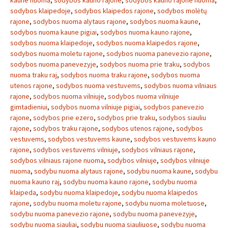
kaune nuoma
,
sodybos kauno rajone
,
sodybos kauno rajone nuoma
,
sodybos klaipedoje
,
sodybos klaipedos rajone
,
sodybos molėtų
rajone
,
sodybos nuoma alytaus rajone
,
sodybos nuoma kaune
,
sodybos nuoma kaune pigiai
,
sodybos nuoma kauno rajone
,
sodybos nuoma klaipedoje
,
sodybos nuoma klaipedos rajone
,
sodybos nuoma moletu rajone
,
sodybos nuoma panevezio rajone
,
sodybos nuoma panevezyje
,
sodybos nuoma prie traku
,
sodybos
nuoma traku raj
,
sodybos nuoma traku rajone
,
sodybos nuoma
utenos rajone
,
sodybos nuoma vestuvems
,
sodybos nuoma vilniaus
rajone
,
sodybos nuoma vilniuje
,
sodybos nuoma vilniuje
gimtadieniui
,
sodybos nuoma vilniuje pigiai
,
sodybos panevezio
rajone
,
sodybos prie ezero
,
sodybos prie traku
,
sodybos siauliu
rajone
,
sodybos traku rajone
,
sodybos utenos rajone
,
sodybos
vestuvems
,
sodybos vestuvems kaune
,
sodybos vestuvems kauno
rajone
,
sodybos vestuvems vilniuje
,
sodybos vilniaus rajone
,
sodybos vilniaus rajone nuoma
,
sodybos vilniuje
,
sodybos vilniuje
nuoma
,
sodybu nuoma alytaus rajone
,
sodybu nuoma kaune
,
sodybu
nuoma kauno raj
,
sodybu nuoma kauno rajone
,
sodybu nuoma
klaipeda
,
sodybu nuoma klaipedoje
,
sodybu nuoma klaipedos
rajone
,
sodybu nuoma moletu rajone
,
sodybu nuoma moletuose
,
sodybu nuoma panevezio rajone
,
sodybu nuoma panevezyje
,
sodybu nuoma siauliai
,
sodybu nuoma siauliuose
,
sodybu nuoma