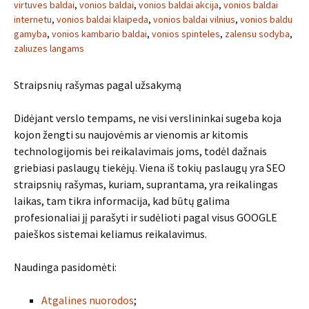
virtuves baldai
,
vonios baldai
,
vonios baldai akcija
,
vonios baldai
internetu
,
vonios baldai klaipeda
,
vonios baldai vilnius
,
vonios baldu
gamyba
,
vonios kambario baldai
,
vonios spinteles
,
zalensu sodyba
,
zaliuzes langams
Straipsnių rašymas pagal užsakymą
Didėjant verslo tempams, ne visi verslininkai sugeba koja
kojon žengti su naujovėmis ar vienomis ar kitomis
technologijomis bei reikalavimais joms, todėl dažnais
griebiasi paslaugų tiekėjų. Viena iš tokių paslaugų yra SEO
straipsnių rašymas, kuriam, suprantama, yra reikalingas
laikas, tam tikra informacija, kad būtų galima
profesionaliai jį parašyti ir sudėlioti pagal visus GOOGLE
paieškos sistemai keliamus reikalavimus.
Naudinga pasidomėti:
Atgalines nuorodos
;