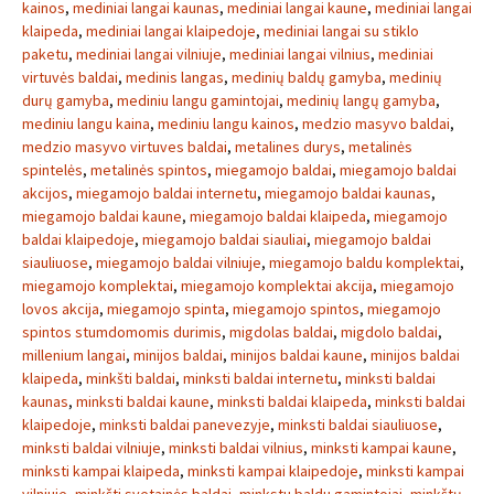
kainos
,
mediniai langai kaunas
,
mediniai langai kaune
,
mediniai langai
klaipeda
,
mediniai langai klaipedoje
,
mediniai langai su stiklo
paketu
,
mediniai langai vilniuje
,
mediniai langai vilnius
,
mediniai
virtuvės baldai
,
medinis langas
,
medinių baldų gamyba
,
medinių
durų gamyba
,
mediniu langu gamintojai
,
medinių langų gamyba
,
mediniu langu kaina
,
mediniu langu kainos
,
medzio masyvo baldai
,
medzio masyvo virtuves baldai
,
metalines durys
,
metalinės
spintelės
,
metalinės spintos
,
miegamojo baldai
,
miegamojo baldai
akcijos
,
miegamojo baldai internetu
,
miegamojo baldai kaunas
,
miegamojo baldai kaune
,
miegamojo baldai klaipeda
,
miegamojo
baldai klaipedoje
,
miegamojo baldai siauliai
,
miegamojo baldai
siauliuose
,
miegamojo baldai vilniuje
,
miegamojo baldu komplektai
,
miegamojo komplektai
,
miegamojo komplektai akcija
,
miegamojo
lovos akcija
,
miegamojo spinta
,
miegamojo spintos
,
miegamojo
spintos stumdomomis durimis
,
migdolas baldai
,
migdolo baldai
,
millenium langai
,
minijos baldai
,
minijos baldai kaune
,
minijos baldai
klaipeda
,
minkšti baldai
,
minksti baldai internetu
,
minksti baldai
kaunas
,
minksti baldai kaune
,
minksti baldai klaipeda
,
minksti baldai
klaipedoje
,
minksti baldai panevezyje
,
minksti baldai siauliuose
,
minksti baldai vilniuje
,
minksti baldai vilnius
,
minksti kampai kaune
,
minksti kampai klaipeda
,
minksti kampai klaipedoje
,
minksti kampai