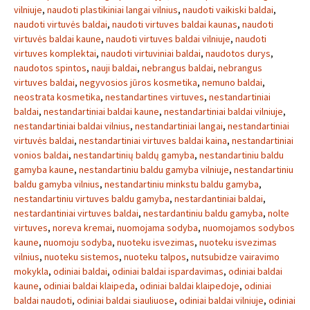
vilniuje
,
naudoti plastikiniai langai vilnius
,
naudoti vaikiski baldai
,
naudoti virtuvės baldai
,
naudoti virtuves baldai kaunas
,
naudoti
virtuvės baldai kaune
,
naudoti virtuves baldai vilniuje
,
naudoti
virtuves komplektai
,
naudoti virtuviniai baldai
,
naudotos durys
,
naudotos spintos
,
nauji baldai
,
nebrangus baldai
,
nebrangus
virtuves baldai
,
negyvosios jūros kosmetika
,
nemuno baldai
,
neostrata kosmetika
,
nestandartines virtuves
,
nestandartiniai
baldai
,
nestandartiniai baldai kaune
,
nestandartiniai baldai vilniuje
,
nestandartiniai baldai vilnius
,
nestandartiniai langai
,
nestandartiniai
virtuvės baldai
,
nestandartiniai virtuves baldai kaina
,
nestandartiniai
vonios baldai
,
nestandartinių baldų gamyba
,
nestandartiniu baldu
gamyba kaune
,
nestandartiniu baldu gamyba vilniuje
,
nestandartiniu
baldu gamyba vilnius
,
nestandartiniu minkstu baldu gamyba
,
nestandartiniu virtuves baldu gamyba
,
nestardantiniai baldai
,
nestardantiniai virtuves baldai
,
nestardantiniu baldu gamyba
,
nolte
virtuves
,
noreva kremai
,
nuomojama sodyba
,
nuomojamos sodybos
kaune
,
nuomoju sodyba
,
nuoteku isvezimas
,
nuoteku isvezimas
vilnius
,
nuoteku sistemos
,
nuoteku talpos
,
nutsubidze vairavimo
mokykla
,
odiniai baldai
,
odiniai baldai ispardavimas
,
odiniai baldai
kaune
,
odiniai baldai klaipeda
,
odiniai baldai klaipedoje
,
odiniai
baldai naudoti
,
odiniai baldai siauliuose
,
odiniai baldai vilniuje
,
odiniai