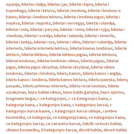
ispanija
,
bilietai i italija
,
bilietai į jav
,
bilietai i kipra
,
bilietai i
kopenhaga
,
bilietai i lietuva
,
bilietai į londoną
,
bilietai i londona is
kauno
,
bilietai i londona lektuvu
,
bilietai i londona pigus
,
bilietai i
maskva
,
bilietai i niujorka
,
bilietai i norvegija
,
bilietai i olandija
,
bilietai i osla
,
bilietai i paryziu
,
bilietai i roma
,
bilietai i ryga
,
bilietai i
stambula
,
bilietai i svedija
,
bilietai i tailanda
,
bilietai i tenerife
,
bilietai i turkija
,
bilietai i usa
,
bilietai i vilniu
,
bilietai i vokietija
,
bilietai
internetu
,
bilietai internetu lektuvu
,
bilietai kaunas londonas
,
bilietai
lektuvo
,
bilietai lėktuvu
,
bilietai lektuvu pigiau
,
bilietai lektuvui
,
bilietai londonas
,
bilietai londonas vilnius
,
bilietai pigiau
,
bilietai
pigus
,
bilietai pigus skrydziai
,
bilietai skrydziai
,
bilietai vilnius
londonas
,
bilietas i londona
,
bilietų kainos
,
bilietu kainos i anglija
,
bilietu kainos i londona
,
bilietu kainos lektuvu
,
bilietu paieska
,
bilietų
pasaulis
,
bilietu pirkimas internetu
,
bilietu rezervavimas
,
bilietu
uzsakymas
,
biuro baldai vilnius
,
biuro baldu gamyba
,
biuro spintos
,
brugmann langai
,
c ce kategorijos
,
c ce kategorijos kaina
,
c
kategorija kaina
,
c kategorijos kaina
,
c kategorijos kursai
,
c
kategorijos kursai kaune
,
c kategorijos kursai vilniuje
,
careline
kosmetika
,
ce kategorija
,
ce kategorija kaina
,
ce kategorijos kaina
,
ce kategorijos kursai
,
ce vairavimo kursai
,
čekiški virtuvės baldai
,
clinians kosmetika
,
d kategorijos kursai
,
dėvėti baldai
,
deveti baldai