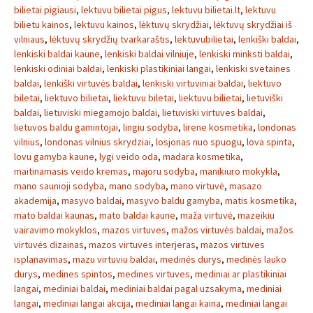
bilietai pigiausi
,
lektuvu bilietai pigus
,
lektuvu bilietai.lt
,
lektuvu
bilietu kainos
,
lektuvu kainos
,
lėktuvų skrydžiai
,
lėktuvų skrydžiai iš
vilniaus
,
lėktuvų skrydžių tvarkaraštis
,
lektuvubilietai
,
lenkiški baldai
,
lenkiski baldai kaune
,
lenkiski baldai vilniuje
,
lenkiski minksti baldai
,
lenkiski odiniai baldai
,
lenkiski plastikiniai langai
,
lenkiski svetaines
baldai
,
lenkiški virtuvės baldai
,
lenkiski virtuviniai baldai
,
liektuvo
biletai
,
liektuvo bilietai
,
liektuvu biletai
,
liektuvu bilietai
,
lietuviški
baldai
,
lietuviski miegamojo baldai
,
lietuviski virtuves baldai
,
lietuvos baldu gamintojai
,
lingiu sodyba
,
lirene kosmetika
,
londonas
vilnius
,
londonas vilnius skrydziai
,
losjonas nuo spuogu
,
lova spinta
,
lovu gamyba kaune
,
lygi veido oda
,
madara kosmetika
,
maitinamasis veido kremas
,
majoru sodyba
,
manikiuro mokykla
,
mano saunioji sodyba
,
mano sodyba
,
mano virtuvė
,
masazo
akademija
,
masyvo baldai
,
masyvo baldu gamyba
,
matis kosmetika
,
mato baldai kaunas
,
mato baldai kaune
,
maža virtuvė
,
mazeikiu
vairavimo mokyklos
,
mazos virtuves
,
mažos virtuvės baldai
,
mažos
virtuvės dizainas
,
mazos virtuves interjeras
,
mazos virtuves
isplanavimas
,
mazu virtuviu baldai
,
medinės durys
,
medinės lauko
durys
,
medines spintos
,
medines virtuves
,
mediniai ar plastikiniai
langai
,
mediniai baldai
,
mediniai baldai pagal uzsakyma
,
mediniai
langai
,
mediniai langai akcija
,
mediniai langai kaina
,
mediniai langai