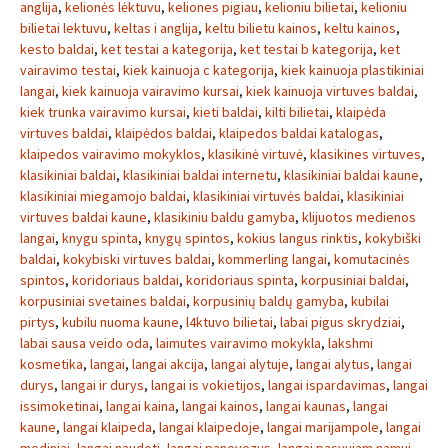
anglija
,
kelionės lėktuvu
,
keliones pigiau
,
kelioniu bilietai
,
kelioniu
bilietai lektuvu
,
keltas i anglija
,
keltu bilietu kainos
,
keltu kainos
,
kesto baldai
,
ket testai a kategorija
,
ket testai b kategorija
,
ket
vairavimo testai
,
kiek kainuoja c kategorija
,
kiek kainuoja plastikiniai
langai
,
kiek kainuoja vairavimo kursai
,
kiek kainuoja virtuves baldai
,
kiek trunka vairavimo kursai
,
kieti baldai
,
kilti bilietai
,
klaipėda
virtuves baldai
,
klaipėdos baldai
,
klaipedos baldai katalogas
,
klaipedos vairavimo mokyklos
,
klasikinė virtuvė
,
klasikines virtuves
,
klasikiniai baldai
,
klasikiniai baldai internetu
,
klasikiniai baldai kaune
,
klasikiniai miegamojo baldai
,
klasikiniai virtuvės baldai
,
klasikiniai
virtuves baldai kaune
,
klasikiniu baldu gamyba
,
klijuotos medienos
langai
,
knygu spinta
,
knygų spintos
,
kokius langus rinktis
,
kokybiški
baldai
,
kokybiski virtuves baldai
,
kommerling langai
,
komutacinės
spintos
,
koridoriaus baldai
,
koridoriaus spinta
,
korpusiniai baldai
,
korpusiniai svetaines baldai
,
korpusinių baldų gamyba
,
kubilai
pirtys
,
kubilu nuoma kaune
,
l4ktuvo bilietai
,
labai pigus skrydziai
,
labai sausa veido oda
,
laimutes vairavimo mokykla
,
lakshmi
kosmetika
,
langai
,
langai akcija
,
langai alytuje
,
langai alytus
,
langai
durys
,
langai ir durys
,
langai is vokietijos
,
langai ispardavimas
,
langai
issimoketinai
,
langai kaina
,
langai kainos
,
langai kaunas
,
langai
kaune
,
langai klaipeda
,
langai klaipedoje
,
langai marijampole
,
langai