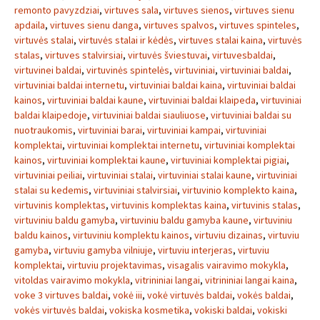
remonto pavyzdziai
,
virtuves sala
,
virtuves sienos
,
virtuves sienu
apdaila
,
virtuves sienu danga
,
virtuves spalvos
,
virtuves spinteles
,
virtuvės stalai
,
virtuvės stalai ir kėdės
,
virtuves stalai kaina
,
virtuvės
stalas
,
virtuves stalvirsiai
,
virtuvės šviestuvai
,
virtuvesbaldai
,
virtuvinei baldai
,
virtuvinės spintelės
,
virtuviniai
,
virtuviniai baldai
,
virtuviniai baldai internetu
,
virtuviniai baldai kaina
,
virtuviniai baldai
kainos
,
virtuviniai baldai kaune
,
virtuviniai baldai klaipeda
,
virtuviniai
baldai klaipedoje
,
virtuviniai baldai siauliuose
,
virtuviniai baldai su
nuotraukomis
,
virtuviniai barai
,
virtuviniai kampai
,
virtuviniai
komplektai
,
virtuviniai komplektai internetu
,
virtuviniai komplektai
kainos
,
virtuviniai komplektai kaune
,
virtuviniai komplektai pigiai
,
virtuviniai peiliai
,
virtuviniai stalai
,
virtuviniai stalai kaune
,
virtuviniai
stalai su kedemis
,
virtuviniai stalvirsiai
,
virtuvinio komplekto kaina
,
virtuvinis komplektas
,
virtuvinis komplektas kaina
,
virtuvinis stalas
,
virtuviniu baldu gamyba
,
virtuviniu baldu gamyba kaune
,
virtuviniu
baldu kainos
,
virtuviniu komplektu kainos
,
virtuviu dizainas
,
virtuviu
gamyba
,
virtuviu gamyba vilniuje
,
virtuviu interjeras
,
virtuviu
komplektai
,
virtuviu projektavimas
,
visagalis vairavimo mokykla
,
vitoldas vairavimo mokykla
,
vitrininiai langai
,
vitrininiai langai kaina
,
voke 3 virtuves baldai
,
vokė iii
,
vokė virtuvės baldai
,
vokės baldai
,
vokės virtuvės baldai
,
vokiska kosmetika
,
vokiski baldai
,
vokiski