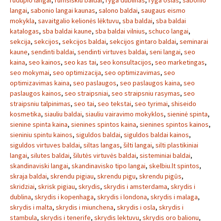
rudupio langai
,
rumsiskiu baldai
,
ryga dublinas
,
ryga oslas
,
sabonio
langai
,
sabonio langai kaunas
,
salono baldai
,
saugaus eismo
mokykla
,
savaitgalio kelionės lėktuvu
,
sba baldai
,
sba baldai
katalogas
,
sba baldai kaune
,
sba baldai vilnius
,
schuco langai
,
sekcija
,
sekcijos
,
sekcijos baldai
,
sekcijos gintaro baldai
,
seminarai
kaune
,
sendinti baldai
,
sendinti virtuves baldai
,
seni langai
,
seo
kaina
,
seo kainos
,
seo kas tai
,
seo konsultacijos
,
seo marketingas
,
seo mokymai
,
seo optimizacija
,
seo optimizavimas
,
seo
optimizavimas kaina
,
seo paslaugos
,
seo paslaugos kaina
,
seo
paslaugos kainos
,
seo straipsniai
,
seo straipsniu rasymas
,
seo
straipsniu talpinimas
,
seo tai
,
seo tekstai
,
seo tyrimai
,
shiseido
kosmetika
,
siauliu baldai
,
siauliu vairavimo mokyklos
,
sieninė spinta
,
sienine spinta kaina
,
sienines spintos kaina
,
sienines spintos kainos
,
sieniniu spintu kainos
,
siguldos baldai
,
siguldos baldai kainos
,
siguldos virtuves baldai
,
siltas langas
,
šilti langai
,
silti plastikiniai
langai
,
silutes baldai
,
šilutės virtuvės baldai
,
sisteminiai baldai
,
skandinaviski langai
,
skandinavisko tipo langai
,
skelbiu.lt spintos
,
skraja baldai
,
skrendu pigiau
,
skrendu pigu
,
skrendu pigūs
,
skridziai
,
skrisk pigiau
,
skrydis
,
skrydis i amsterdama
,
skrydis i
dublina
,
skrydis i kopenhaga
,
skrydis i londona
,
skrydis i malaga
,
skrydis i malta
,
skrydis i miunchena
,
skrydis i osla
,
skrydis i
stambula
,
skrydis i tenerife
,
skrydis lektuvu
,
skrydis oro balionu
,