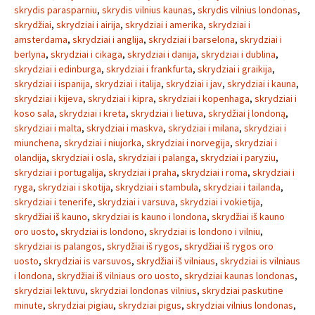
skrydis parasparniu
,
skrydis vilnius kaunas
,
skrydis vilnius londonas
,
skrydžiai
,
skrydziai i airija
,
skrydziai i amerika
,
skrydziai i
amsterdama
,
skrydziai i anglija
,
skrydziai i barselona
,
skrydziai i
berlyna
,
skrydziai i cikaga
,
skrydziai i danija
,
skrydziai i dublina
,
skrydziai i edinburga
,
skrydziai i frankfurta
,
skrydziai i graikija
,
skrydziai i ispanija
,
skrydziai i italija
,
skrydziai i jav
,
skrydziai i kauna
,
skrydziai i kijeva
,
skrydziai i kipra
,
skrydziai i kopenhaga
,
skrydziai i
koso sala
,
skrydziai i kreta
,
skrydziai i lietuva
,
skrydžiai į londoną
,
skrydziai i malta
,
skrydziai i maskva
,
skrydziai i milana
,
skrydziai i
miunchena
,
skrydziai i niujorka
,
skrydziai i norvegija
,
skrydziai i
olandija
,
skrydziai i osla
,
skrydziai i palanga
,
skrydziai i paryziu
,
skrydziai i portugalija
,
skrydziai i praha
,
skrydziai i roma
,
skrydziai i
ryga
,
skrydziai i skotija
,
skrydziai i stambula
,
skrydziai i tailanda
,
skrydziai i tenerife
,
skrydziai i varsuva
,
skrydziai i vokietija
,
skrydžiai iš kauno
,
skrydziai is kauno i londona
,
skrydžiai iš kauno
oro uosto
,
skrydziai is londono
,
skrydziai is londono i vilniu
,
skrydziai is palangos
,
skrydžiai iš rygos
,
skrydžiai iš rygos oro
uosto
,
skrydziai is varsuvos
,
skrydžiai iš vilniaus
,
skrydziai is vilniaus
i londona
,
skrydžiai iš vilniaus oro uosto
,
skrydziai kaunas londonas
,
skrydziai lektuvu
,
skrydziai londonas vilnius
,
skrydziai paskutine
minute
,
skrydziai pigiau
,
skrydziai pigus
,
skrydziai vilnius londonas
,