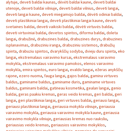
alytuje
,
deveti baldai kaunas
,
dėvėti baldai kaune
,
deveti baldai
utenoje
,
deveti baldai vilniuje
,
deveti baldai vilnius
,
deveti langai
,
deveti langai kaune
,
deveti miegamojo baldai
,
dėvėti odiniai baldai
,
deveti plastikiniai langai
,
deveti plastikiniai langai kaune
,
deveti
svetaines baldai
,
deveti vaikiski baldai
,
dėvėti virtuvės baldai
,
deveti virtuviniai baldai
,
devetos spintos
,
diforma baldai
,
doleta
langai
,
drabužinė
,
drabuzines baldai
,
drabuzines durys
,
drabuzines
isplanavimas
,
drabuziniu iranga
,
drabuziniu sistemos
,
drabužių
spinta
,
drabuziu spintos
,
dvarykščių sodyba
,
dvieju duru spinta
,
eko
langai
,
ekstremalaus vairavimo kursai
,
ekstremalaus vairavimo
mokykla
,
ekstremalaus vairavimo pamokos
,
elenos vairavimo
mokykla
,
emira spintos
,
euro langai
,
evaldo langai
,
ežeras anykščių
rajone
,
ezero nuoma
,
fauga langai
,
gajos baldai
,
gamina virtuves
baldus
,
gaminame baldus
,
gaminame duris
,
gaminame virtuves
baldus
,
gaminami baldai
,
gatineau kosmetika
,
gealan langai
,
genio
baldai
,
geras paakiu kremas
,
geras veido kremas
,
geri baldai
,
geri
langai
,
geri plastikiniai langai
,
geri virtuves baldai
,
geriausi langai
,
geriausi plastikiniai langai
,
geriausia mokykla vilniuje
,
geriausia
vairavimo mokykla
,
geriausia vairavimo mokykla kaune
,
geriausia
vairavimo mokykla vilniuje
,
geriausias kremas nuo rauksliu
,
geriausias veido kremas
,
geriausios vairavimo mokyklos
,