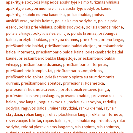
apskrityje sodybos klaipedos apskrityje kaimo turizmas vilniaus
apskrityje sodybu nuoma vilniaus apskrityje sodybos kauno
apskrityje kubilo nuoma kaune ku
,
poilsio baldai
,
poilsis
anykščiuose
,
poilsis kaime
,
poilsis kaimo sodyboje
,
poilsis prie
ezero
,
poilsis prie vilniaus
,
poilsis sodyboje
,
poilsis utenos rajone
,
poilsis vilniuje
,
pokyliu sales vilniuje
,
ponds kremas
,
prabangus
baldai
,
prekyba baldais
,
prekyba durimis
,
prie ežero
,
prienu langai
,
prieškambario baldai
,
prieškambario baldai akcijos
,
prieskambario
baldai internetu
,
prieskambario baldai kaina
,
prieskambario baldai
kaune
,
prieskambario baldai klaipedoje
,
prieskambario baldai
vilniuje
,
prieškambario dizainas
,
prieškambario interjeras
,
prieškambario komplektai
,
prieškambario komplektas
,
prieškambario spinta
,
prieškambario spinta su stumdomomis
durimis
,
prieškambario spintos
,
profesionali kosmetika
,
profesionali kosmetika veidui
,
profesionali virtuvės įranga
,
profesionalios seo paslaugos
,
provanso baldai
,
provanso stiliaus
baldai
,
pvc langai
,
pygus skrydziai
,
rackausku sodyba
,
radvilių
sodyba
,
raguvos baldai
,
rainer skrydziai
,
ranku kremai
,
raynair
skrydziai
,
rehau langai
,
rehau plastikiniai langai
,
reklama internete
,
rezervacijos bilietai
,
rojaus baldai
,
rojaus baldai isparduotuve
,
roko
sodyba
,
roletai plastikiniams langams
,
rubu spinta
,
rubu spintos
,