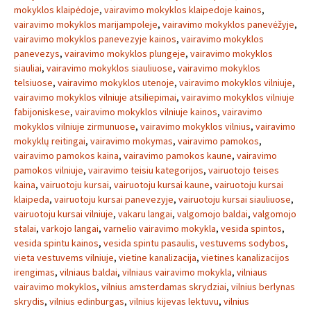
mokyklos klaipėdoje
,
vairavimo mokyklos klaipedoje kainos
,
vairavimo mokyklos marijampoleje
,
vairavimo mokyklos panevėžyje
,
vairavimo mokyklos panevezyje kainos
,
vairavimo mokyklos
panevezys
,
vairavimo mokyklos plungeje
,
vairavimo mokyklos
siauliai
,
vairavimo mokyklos siauliuose
,
vairavimo mokyklos
telsiuose
,
vairavimo mokyklos utenoje
,
vairavimo mokyklos vilniuje
,
vairavimo mokyklos vilniuje atsiliepimai
,
vairavimo mokyklos vilniuje
fabijoniskese
,
vairavimo mokyklos vilniuje kainos
,
vairavimo
mokyklos vilniuje zirmunuose
,
vairavimo mokyklos vilnius
,
vairavimo
mokyklų reitingai
,
vairavimo mokymas
,
vairavimo pamokos
,
vairavimo pamokos kaina
,
vairavimo pamokos kaune
,
vairavimo
pamokos vilniuje
,
vairavimo teisiu kategorijos
,
vairuotojo teises
kaina
,
vairuotoju kursai
,
vairuotoju kursai kaune
,
vairuotoju kursai
klaipeda
,
vairuotoju kursai panevezyje
,
vairuotoju kursai siauliuose
,
vairuotoju kursai vilniuje
,
vakaru langai
,
valgomojo baldai
,
valgomojo
stalai
,
varkojo langai
,
varnelio vairavimo mokykla
,
vesida spintos
,
vesida spintu kainos
,
vesida spintu pasaulis
,
vestuvems sodybos
,
vieta vestuvems vilniuje
,
vietine kanalizacija
,
vietines kanalizacijos
irengimas
,
vilniaus baldai
,
vilniaus vairavimo mokykla
,
vilniaus
vairavimo mokyklos
,
vilnius amsterdamas skrydziai
,
vilnius berlynas
skrydis
,
vilnius edinburgas
,
vilnius kijevas lektuvu
,
vilnius