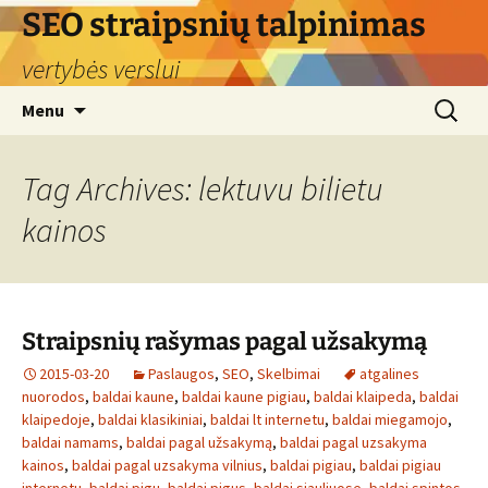
Skip
SEO straipsnių talpinimas
to
vertybės verslui
content
Search
Menu
for:
Tag Archives: lektuvu bilietu
kainos
Straipsnių rašymas pagal užsakymą
2015-03-20
Paslaugos
,
SEO
,
Skelbimai
atgalines
nuorodos
,
baldai kaune
,
baldai kaune pigiau
,
baldai klaipeda
,
baldai
klaipedoje
,
baldai klasikiniai
,
baldai lt internetu
,
baldai miegamojo
,
baldai namams
,
baldai pagal užsakymą
,
baldai pagal uzsakyma
kainos
,
baldai pagal uzsakyma vilnius
,
baldai pigiau
,
baldai pigiau