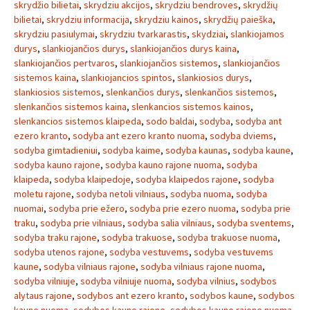
skrydžio bilietai
,
skrydziu akcijos
,
skrydziu bendroves
,
skrydžių
bilietai
,
skrydziu informacija
,
skrydziu kainos
,
skrydžių paieška
,
skrydziu pasiulymai
,
skrydziu tvarkarastis
,
skydziai
,
slankiojamos
durys
,
slankiojančios durys
,
slankiojančios durys kaina
,
slankiojančios pertvaros
,
slankiojančios sistemos
,
slankiojančios
sistemos kaina
,
slankiojancios spintos
,
slankiosios durys
,
slankiosios sistemos
,
slenkančios durys
,
slenkančios sistemos
,
slenkančios sistemos kaina
,
slenkancios sistemos kainos
,
slenkancios sistemos klaipeda
,
sodo baldai
,
sodyba
,
sodyba ant
ezero kranto
,
sodyba ant ezero kranto nuoma
,
sodyba dviems
,
sodyba gimtadieniui
,
sodyba kaime
,
sodyba kaunas
,
sodyba kaune
,
sodyba kauno rajone
,
sodyba kauno rajone nuoma
,
sodyba
klaipeda
,
sodyba klaipedoje
,
sodyba klaipedos rajone
,
sodyba
moletu rajone
,
sodyba netoli vilniaus
,
sodyba nuoma
,
sodyba
nuomai
,
sodyba prie ežero
,
sodyba prie ezero nuoma
,
sodyba prie
traku
,
sodyba prie vilniaus
,
sodyba salia vilniaus
,
sodyba sventems
,
sodyba traku rajone
,
sodyba trakuose
,
sodyba trakuose nuoma
,
sodyba utenos rajone
,
sodyba vestuvems
,
sodyba vestuvems
kaune
,
sodyba vilniaus rajone
,
sodyba vilniaus rajone nuoma
,
sodyba vilniuje
,
sodyba vilniuje nuoma
,
sodyba vilnius
,
sodybos
alytaus rajone
,
sodybos ant ezero kranto
,
sodybos kaune
,
sodybos