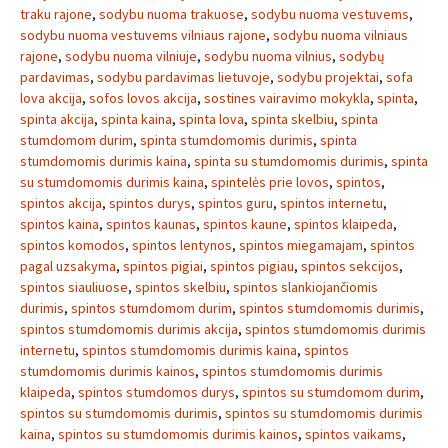
traku rajone
,
sodybu nuoma trakuose
,
sodybu nuoma vestuvems
,
sodybu nuoma vestuvems vilniaus rajone
,
sodybu nuoma vilniaus
rajone
,
sodybu nuoma vilniuje
,
sodybu nuoma vilnius
,
sodybų
pardavimas
,
sodybu pardavimas lietuvoje
,
sodybu projektai
,
sofa
lova akcija
,
sofos lovos akcija
,
sostines vairavimo mokykla
,
spinta
,
spinta akcija
,
spinta kaina
,
spinta lova
,
spinta skelbiu
,
spinta
stumdomom durim
,
spinta stumdomomis durimis
,
spinta
stumdomomis durimis kaina
,
spinta su stumdomomis durimis
,
spinta
su stumdomomis durimis kaina
,
spintelės prie lovos
,
spintos
,
spintos akcija
,
spintos durys
,
spintos guru
,
spintos internetu
,
spintos kaina
,
spintos kaunas
,
spintos kaune
,
spintos klaipeda
,
spintos komodos
,
spintos lentynos
,
spintos miegamajam
,
spintos
pagal uzsakyma
,
spintos pigiai
,
spintos pigiau
,
spintos sekcijos
,
spintos siauliuose
,
spintos skelbiu
,
spintos slankiojančiomis
durimis
,
spintos stumdomom durim
,
spintos stumdomomis durimis
,
spintos stumdomomis durimis akcija
,
spintos stumdomomis durimis
internetu
,
spintos stumdomomis durimis kaina
,
spintos
stumdomomis durimis kainos
,
spintos stumdomomis durimis
klaipeda
,
spintos stumdomos durys
,
spintos su stumdomom durim
,
spintos su stumdomomis durimis
,
spintos su stumdomomis durimis
kaina
,
spintos su stumdomomis durimis kainos
,
spintos vaikams
,