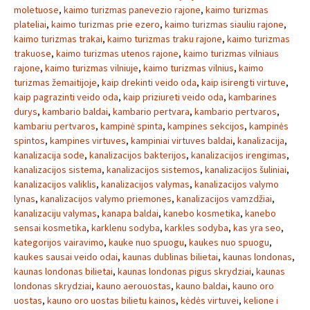
moletuose
,
kaimo turizmas panevezio rajone
,
kaimo turizmas
plateliai
,
kaimo turizmas prie ezero
,
kaimo turizmas siauliu rajone
,
kaimo turizmas trakai
,
kaimo turizmas traku rajone
,
kaimo turizmas
trakuose
,
kaimo turizmas utenos rajone
,
kaimo turizmas vilniaus
rajone
,
kaimo turizmas vilniuje
,
kaimo turizmas vilnius
,
kaimo
turizmas žemaitijoje
,
kaip drekinti veido oda
,
kaip isirengti virtuve
,
kaip pagrazinti veido oda
,
kaip priziureti veido oda
,
kambarines
durys
,
kambario baldai
,
kambario pertvara
,
kambario pertvaros
,
kambariu pertvaros
,
kampinė spinta
,
kampines sekcijos
,
kampinės
spintos
,
kampines virtuves
,
kampiniai virtuves baldai
,
kanalizacija
,
kanalizacija sode
,
kanalizacijos bakterijos
,
kanalizacijos irengimas
,
kanalizacijos sistema
,
kanalizacijos sistemos
,
kanalizacijos šuliniai
,
kanalizacijos valiklis
,
kanalizacijos valymas
,
kanalizacijos valymo
lynas
,
kanalizacijos valymo priemones
,
kanalizacijos vamzdžiai
,
kanalizaciju valymas
,
kanapa baldai
,
kanebo kosmetika
,
kanebo
sensai kosmetika
,
karklenu sodyba
,
karkles sodyba
,
kas yra seo
,
kategorijos vairavimo
,
kauke nuo spuogu
,
kaukes nuo spuogu
,
kaukes sausai veido odai
,
kaunas dublinas bilietai
,
kaunas londonas
,
kaunas londonas bilietai
,
kaunas londonas pigus skrydziai
,
kaunas
londonas skrydziai
,
kauno aerouostas
,
kauno baldai
,
kauno oro
uostas
,
kauno oro uostas bilietu kainos
,
kėdės virtuvei
,
kelione i