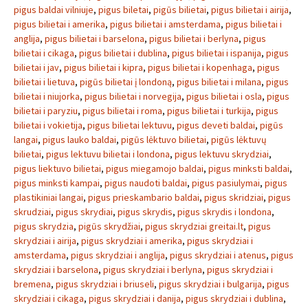
pigus baldai vilniuje
,
pigus biletai
,
pigūs bilietai
,
pigus bilietai i airija
,
pigus bilietai i amerika
,
pigus bilietai i amsterdama
,
pigus bilietai i
anglija
,
pigus bilietai i barselona
,
pigus bilietai i berlyna
,
pigus
bilietai i cikaga
,
pigus bilietai i dublina
,
pigus bilietai i ispanija
,
pigus
bilietai i jav
,
pigus bilietai i kipra
,
pigus bilietai i kopenhaga
,
pigus
bilietai i lietuva
,
pigūs bilietai į londoną
,
pigus bilietai i milana
,
pigus
bilietai i niujorka
,
pigus bilietai i norvegija
,
pigus bilietai i osla
,
pigus
bilietai i paryziu
,
pigus bilietai i roma
,
pigus bilietai i turkija
,
pigus
bilietai i vokietija
,
pigus bilietai lektuvu
,
pigus deveti baldai
,
pigūs
langai
,
pigus lauko baldai
,
pigūs lėktuvo bilietai
,
pigūs lėktuvų
bilietai
,
pigus lektuvu bilietai i londona
,
pigus lektuvu skrydziai
,
pigus liektuvo bilietai
,
pigus miegamojo baldai
,
pigus minksti baldai
,
pigus minksti kampai
,
pigus naudoti baldai
,
pigus pasiulymai
,
pigus
plastikiniai langai
,
pigus prieskambario baldai
,
pigus skridziai
,
pigus
skrudziai
,
pigus skrydiai
,
pigus skrydis
,
pigus skrydis i londona
,
pigus skrydzia
,
pigūs skrydžiai
,
pigus skrydziai greitai.lt
,
pigus
skrydziai i airija
,
pigus skrydziai i amerika
,
pigus skrydziai i
amsterdama
,
pigus skrydziai i anglija
,
pigus skrydziai i atenus
,
pigus
skrydziai i barselona
,
pigus skrydziai i berlyna
,
pigus skrydziai i
bremena
,
pigus skrydziai i briuseli
,
pigus skrydziai i bulgarija
,
pigus
skrydziai i cikaga
,
pigus skrydziai i danija
,
pigus skrydziai i dublina
,