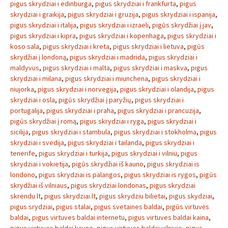
pigus skrydziai i edinburga
,
pigus skrydziai i frankfurta
,
pigus
skrydziai i graikija
,
pigus skrydziai i gruzija
,
pigus skrydziai i ispanija
,
pigus skrydziai i italija
,
pigus skrydziai i izraeli
,
pigūs skrydžiai į jav
,
pigus skrydziai i kipra
,
pigus skrydziai i kopenhaga
,
pigus skrydziai i
koso sala
,
pigus skrydziai i kreta
,
pigus skrydziai i lietuva
,
pigūs
skrydžiai į londoną
,
pigus skrydziai i madrida
,
pigus skrydziai i
maldyvus
,
pigus skrydziai i malta
,
pigus skrydziai i maskva
,
pigus
skrydziai i milana
,
pigus skrydziai i miunchena
,
pigus skrydziai i
niujorka
,
pigus skrydziai i norvegija
,
pigus skrydziai i olandija
,
pigus
skrydziai i osla
,
pigūs skrydžiai į paryžių
,
pigus skrydziai i
portugalija
,
pigus skrydziai i praha
,
pigus skrydziai i prancuzija
,
pigūs skrydžiai į romą
,
pigus skrydziai i ryga
,
pigus skrydziai i
sicilija
,
pigus skrydziai i stambula
,
pigus skrydziai i stokholma
,
pigus
skrydziai i svedija
,
pigus skrydziai i tailanda
,
pigus skrydziai i
tenerife
,
pigus skrydziai i turkija
,
pigus skrydziai i vilniu
,
pigus
skrydziai i vokietija
,
pigūs skrydžiai iš kauno
,
pigus skrydziai is
londono
,
pigus skrydziai is palangos
,
pigus skrydziai is rygos
,
pigūs
skrydžiai iš vilniaus
,
pigus skrydziai londonas
,
pigus skrydziai
skrendu lt
,
pigus skrydziai.lt
,
pigus skrydziu bilietai
,
pigus skydziai
,
pigus srydziai
,
pigus stalai
,
pigus svetaines baldai
,
pigūs virtuvės
baldai
,
pigus virtuves baldai internetu
,
pigus virtuves baldai kaina
,