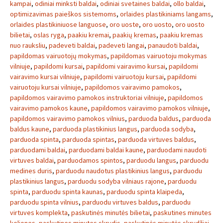
kampai
,
odiniai minksti baldai
,
odiniai svetaines baldai
,
ollo baldai
,
optimizavimas paieškos sistemoms
,
orlaides plastikiniams langams
,
orlaides plastikiniuose languose
,
oro uoste
,
oro uosto
,
oro uosto
bilietai
,
oslas ryga
,
paakiu kremai
,
paakių kremas
,
paakiu kremas
nuo rauksliu
,
padeveti baldai
,
padeveti langai
,
panaudoti baldai
,
papildomas vairuotojų mokymas
,
papildomas vairuotoju mokymas
vilniuje
,
papildomi kursai
,
papildomi vairavimo kursai
,
papildomi
vairavimo kursai vilniuje
,
papildomi vairuotoju kursai
,
papildomi
vairuotoju kursai vilniuje
,
papildomos vairavimo pamokos
,
papildomos vairavimo pamokos instruktoriai vilniuje
,
papildomos
vairavimo pamokos kaune
,
papildomos vairavimo pamokos vilniuje
,
papildomos vairavimo pamokos vilnius
,
parduoda baldus
,
parduoda
baldus kaune
,
parduoda plastikinius langus
,
parduoda sodyba
,
parduoda spinta
,
parduoda spintas
,
parduoda virtuves baldus
,
parduodami baldai
,
parduodami baldai kaune
,
parduodami naudoti
virtuves baldai
,
parduodamos spintos
,
parduodu langus
,
parduodu
medines duris
,
parduodu naudotus plastikinius langus
,
parduodu
plastikinius langus
,
parduodu sodyba vilniaus rajone
,
parduodu
spinta
,
parduodu spinta kaunas
,
parduodu spinta klaipeda
,
parduodu spinta vilnius
,
parduodu virtuves baldus
,
parduodu
virtuves komplekta
,
paskutinės minutės bilietai
,
paskutines minutes