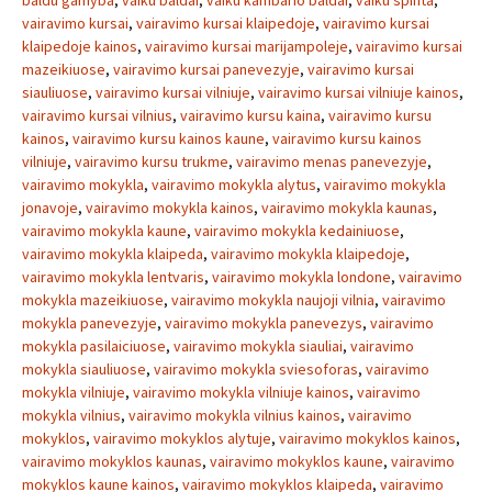
baldu gamyba
,
vaiku baldai
,
vaiku kambario baldai
,
vaiku spinta
,
vairavimo kursai
,
vairavimo kursai klaipedoje
,
vairavimo kursai
klaipedoje kainos
,
vairavimo kursai marijampoleje
,
vairavimo kursai
mazeikiuose
,
vairavimo kursai panevezyje
,
vairavimo kursai
siauliuose
,
vairavimo kursai vilniuje
,
vairavimo kursai vilniuje kainos
,
vairavimo kursai vilnius
,
vairavimo kursu kaina
,
vairavimo kursu
kainos
,
vairavimo kursu kainos kaune
,
vairavimo kursu kainos
vilniuje
,
vairavimo kursu trukme
,
vairavimo menas panevezyje
,
vairavimo mokykla
,
vairavimo mokykla alytus
,
vairavimo mokykla
jonavoje
,
vairavimo mokykla kainos
,
vairavimo mokykla kaunas
,
vairavimo mokykla kaune
,
vairavimo mokykla kedainiuose
,
vairavimo mokykla klaipeda
,
vairavimo mokykla klaipedoje
,
vairavimo mokykla lentvaris
,
vairavimo mokykla londone
,
vairavimo
mokykla mazeikiuose
,
vairavimo mokykla naujoji vilnia
,
vairavimo
mokykla panevezyje
,
vairavimo mokykla panevezys
,
vairavimo
mokykla pasilaiciuose
,
vairavimo mokykla siauliai
,
vairavimo
mokykla siauliuose
,
vairavimo mokykla sviesoforas
,
vairavimo
mokykla vilniuje
,
vairavimo mokykla vilniuje kainos
,
vairavimo
mokykla vilnius
,
vairavimo mokykla vilnius kainos
,
vairavimo
mokyklos
,
vairavimo mokyklos alytuje
,
vairavimo mokyklos kainos
,
vairavimo mokyklos kaunas
,
vairavimo mokyklos kaune
,
vairavimo
mokyklos kaune kainos
,
vairavimo mokyklos klaipeda
,
vairavimo