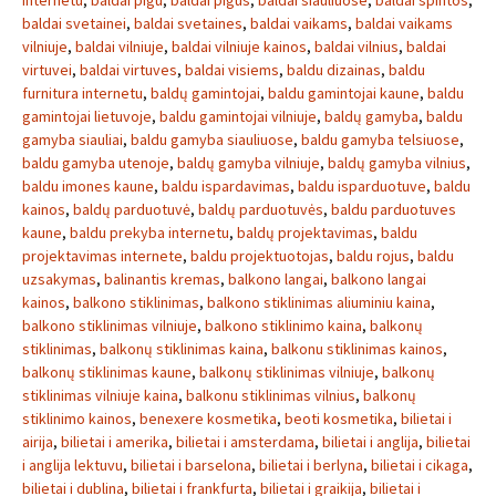
internetu
,
baldai pigu
,
baldai pigus
,
baldai siauliuose
,
baldai spintos
,
baldai svetainei
,
baldai svetaines
,
baldai vaikams
,
baldai vaikams
vilniuje
,
baldai vilniuje
,
baldai vilniuje kainos
,
baldai vilnius
,
baldai
virtuvei
,
baldai virtuves
,
baldai visiems
,
baldu dizainas
,
baldu
furnitura internetu
,
baldų gamintojai
,
baldu gamintojai kaune
,
baldu
gamintojai lietuvoje
,
baldu gamintojai vilniuje
,
baldų gamyba
,
baldu
gamyba siauliai
,
baldu gamyba siauliuose
,
baldu gamyba telsiuose
,
baldu gamyba utenoje
,
baldų gamyba vilniuje
,
baldų gamyba vilnius
,
baldu imones kaune
,
baldu ispardavimas
,
baldu isparduotuve
,
baldu
kainos
,
baldų parduotuvė
,
baldų parduotuvės
,
baldu parduotuves
kaune
,
baldu prekyba internetu
,
baldų projektavimas
,
baldu
projektavimas internete
,
baldu projektuotojas
,
baldu rojus
,
baldu
uzsakymas
,
balinantis kremas
,
balkono langai
,
balkono langai
kainos
,
balkono stiklinimas
,
balkono stiklinimas aliuminiu kaina
,
balkono stiklinimas vilniuje
,
balkono stiklinimo kaina
,
balkonų
stiklinimas
,
balkonų stiklinimas kaina
,
balkonu stiklinimas kainos
,
balkonų stiklinimas kaune
,
balkonų stiklinimas vilniuje
,
balkonų
stiklinimas vilniuje kaina
,
balkonu stiklinimas vilnius
,
balkonų
stiklinimo kainos
,
benexere kosmetika
,
beoti kosmetika
,
bilietai i
airija
,
bilietai i amerika
,
bilietai i amsterdama
,
bilietai i anglija
,
bilietai
i anglija lektuvu
,
bilietai i barselona
,
bilietai i berlyna
,
bilietai i cikaga
,
bilietai i dublina
,
bilietai i frankfurta
,
bilietai i graikija
,
bilietai i