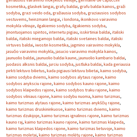
geriausios vairavimo mokyklos vilniuje
,
germaine de capuccini
kosmetika
,
glaskek langai
,
grafų baldai
,
grafu baldai kainos
,
graži
sodyba
,
grazi veido oda
,
gražiausia sodyba
,
graziausios sodybos
vestuvems
,
heinzmann langai
,
i londona
,
ikonikovo vairavimo
mokykla vilniuje
,
ilgakiemio sodyba
,
ilgakiemis sodyba
,
įmontuojamos spintos
,
internetu pigiau
,
isskirtiniai baldai
,
italiski
baldai
,
italiski miegamojo baldai
,
italiski svetaines baldai
,
italiski
virtuves baldai
,
iwostin kosmetika
,
jagmino vairavimo mokykla
,
jasučio vairavimo mokykla
,
jasucio vairavimo mokykla kainos
,
jaunuolio baldai
,
jaunuolio baldai kaune
,
jaunuolio kambario baldai
,
juodasis alksnis baldai
,
jurciu sodyba
,
justluka baldai
,
kada geriausia
pirkti lektuvo bilietus
,
kada pigiausi lektuvu bilietai
,
kaimo sodyba
,
kaimo sodyba dviems
,
kaimo sodybos alytaus rajone
,
kaimo
sodybos anyksciu rajone
,
kaimo sodybos kauno rajone
,
kaimo
sodybos klaipedos rajone
,
kaimo sodybos traku rajone
,
kaimo
sodybos vilniaus rajone
,
kaimo sodybu nuoma
,
kaimo turizmas
,
kaimo turizmas alytaus rajone
,
kaimo turizmas anykščių rajone
,
kaimo turizmas druskininkuose
,
kaimo turizmas dviems
,
kaimo
turizmas dzukijoje
,
kaimo turizmas ignalinos rajone
,
kaimo turizmas
kauno raj
,
kaimo turizmas kauno rajone
,
kaimo turizmas klaipeda
,
kaimo turizmas klaipedos rajone
,
kaimo turizmas lietuvoje
,
kaimo
turizmas moletai
,
kaimo turizmas molėtų rajone
,
kaimo turizmas