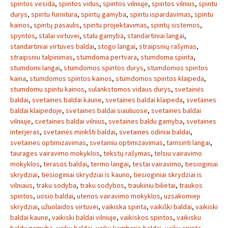
spintos vesida
,
spintos vidus
,
spintos vilniuje
,
spintos vilnius
,
spintu
durys
,
spintu furnitura
,
spintų gamyba
,
spintu ispardavimas
,
spintu
kainos
,
spintų pasaulis
,
spintu projektavimas
,
spintų sistemos
,
spyntos
,
stalai virtuvei
,
stalu gamyba
,
standartiniai langai
,
standartiniai virtuves baldai
,
stogo langai
,
straipsnių rašymas
,
straipsniu talpinimas
,
stumdoma pertvara
,
stumdoma spinta
,
stumdomi langai
,
stumdomos spintos durys
,
stumdomos spintos
kaina
,
stumdomos spintos kainos
,
stumdomos spintos klaipeda
,
stumdomu spintu kainos
,
sulankstomos vidaus durys
,
svetainės
baldai
,
svetaines baldai kaune
,
svetaines baldai klaipeda
,
svetaines
baldai klaipedoje
,
svetaines baldai siauliuose
,
svetaines baldai
vilniuje
,
svetaines baldai vilnius
,
svetaines baldu gamyba
,
svetaines
interjeras
,
svetainės minkšti baldai
,
svetaines odiniai baldai
,
svetaines optimizavimas
,
svetainiu optimizavimas
,
tamsinti langai
,
taurages vairavimo mokyklos
,
tekstų rašymas
,
telsiu vairavimo
mokyklos
,
terasos baldai
,
termo langai
,
testai vairavimo
,
tiesioginiai
skrydziai
,
tiesioginiai skrydziai is kauno
,
tiesioginiai skrydziai is
vilniaus
,
traku sodyba
,
traku sodybos
,
traukiniu bilietai
,
traukos
spintos
,
uosio baldai
,
utenos vairavimo mokyklos
,
uzsakomieji
skrydziai
,
užuolaidos virtuvei
,
vaikiska spinta
,
vaikiški baldai
,
vaikiski
baldai kaune
,
vaikiski baldai vilniuje
,
vaikiskos spintos
,
vaikisku