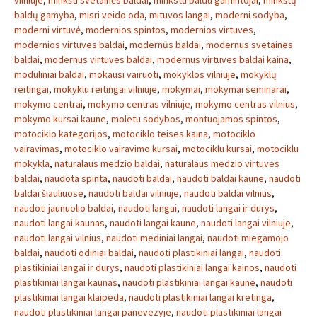
vilniuje
,
minkšti svetainės baldai
,
minkstu baldu gamintojai
,
minkštų
baldų gamyba
,
misri veido oda
,
mituvos langai
,
moderni sodyba
,
moderni virtuvė
,
modernios spintos
,
modernios virtuves
,
modernios virtuves baldai
,
modernūs baldai
,
modernus svetaines
baldai
,
modernus virtuves baldai
,
modernus virtuves baldai kaina
,
moduliniai baldai
,
mokausi vairuoti
,
mokyklos vilniuje
,
mokyklų
reitingai
,
mokyklu reitingai vilniuje
,
mokymai
,
mokymai seminarai
,
mokymo centrai
,
mokymo centras vilniuje
,
mokymo centras vilnius
,
mokymo kursai kaune
,
moletu sodybos
,
montuojamos spintos
,
motociklo kategorijos
,
motociklo teises kaina
,
motociklo
vairavimas
,
motociklo vairavimo kursai
,
motociklu kursai
,
motociklu
mokykla
,
naturalaus medzio baldai
,
naturalaus medzio virtuves
baldai
,
naudota spinta
,
naudoti baldai
,
naudoti baldai kaune
,
naudoti
baldai šiauliuose
,
naudoti baldai vilniuje
,
naudoti baldai vilnius
,
naudoti jaunuolio baldai
,
naudoti langai
,
naudoti langai ir durys
,
naudoti langai kaunas
,
naudoti langai kaune
,
naudoti langai vilniuje
,
naudoti langai vilnius
,
naudoti mediniai langai
,
naudoti miegamojo
baldai
,
naudoti odiniai baldai
,
naudoti plastikiniai langai
,
naudoti
plastikiniai langai ir durys
,
naudoti plastikiniai langai kainos
,
naudoti
plastikiniai langai kaunas
,
naudoti plastikiniai langai kaune
,
naudoti
plastikiniai langai klaipeda
,
naudoti plastikiniai langai kretinga
,
naudoti plastikiniai langai panevezyje
,
naudoti plastikiniai langai