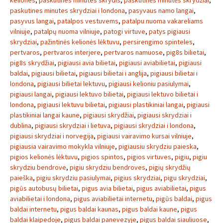
keliones
,
paskutines minutes skrydis
,
paskutinės minutės skrydžiai
,
paskutines minutes skrydziai i londona
,
pasyvaus namo langai
,
pasyvus langai
,
patalpos vestuvems
,
patalpu nuoma vakareliams
vilniuje
,
patalpų nuoma vilniuje
,
patogi virtuve
,
patys pigiausi
skrydziai
,
pažintinės kelionės lėktuvu
,
persirengimo spinteles
,
pertvaros
,
pertvaros interjere
,
pertvaros namuose
,
pig8s bilietai
,
pig8s skrydžiai
,
pigiausi avia bilietai
,
pigiausi aviabilietai
,
pigiausi
baldai
,
pigiausi bilietai
,
pigiausi bilietai i anglija
,
pigiausi bilietai i
londona
,
pigiausi bilietai lektuvu
,
pigiausi kelioniu pasiulymai
,
pigiausi langai
,
pigiausi lektuvo bilietai
,
pigiausi lektuvo bilietai i
londona
,
pigiausi lektuvu bilietai
,
pigiausi plastikiniai langai
,
pigiausi
plastikiniai langai kaune
,
pigiausi skrydžiai
,
pigiausi skrydziai i
dublina
,
pigiausi skrydziai i lietuva
,
pigiausi skrydziai i londona
,
pigiausi skrydziai i norvegija
,
pigiausi vairavimo kursai vilniuje
,
pigiausia vairavimo mokykla vilniuje
,
pigiausiu skrydziu paieska
,
pigios kelionės lėktuvu
,
pigios spintos
,
pigios virtuves
,
pigiu
,
pigiu
skrydziu bendrove
,
pigiu skrydziu bendroves
,
pigių skrydžių
paieška
,
pigiu skrydziu pasiulymai
,
pigius skrydziai
,
pigu skrydziai
,
pigūs autobusų bilietai
,
pigus avia bilietai
,
pigus aviabilietai
,
pigus
aviabilietai i londona
,
pigus aviabilietai internetu
,
pigūs baldai
,
pigus
baldai internetu
,
pigus baldai kaunas
,
pigus baldai kaune
,
pigus
baldai klaipedoje
,
pigus baldai panevezyje
,
pigus baldai siauliuose
,