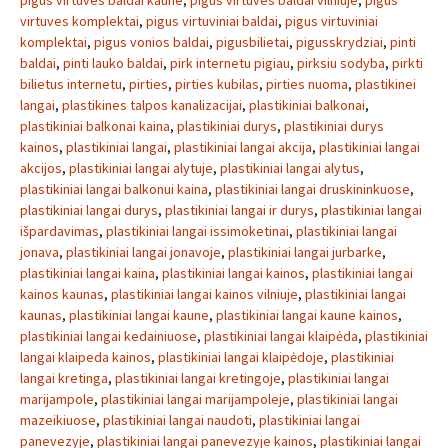
pigus virtuves baldai kaune
,
pigus virtuves baldai vilniuje
,
pigus
virtuves komplektai
,
pigus virtuviniai baldai
,
pigus virtuviniai
komplektai
,
pigus vonios baldai
,
pigusbilietai
,
pigusskrydziai
,
pinti
baldai
,
pinti lauko baldai
,
pirk internetu pigiau
,
pirksiu sodyba
,
pirkti
bilietus internetu
,
pirties
,
pirties kubilas
,
pirties nuoma
,
plastikinei
langai
,
plastikines talpos kanalizacijai
,
plastikiniai balkonai
,
plastikiniai balkonai kaina
,
plastikiniai durys
,
plastikiniai durys
kainos
,
plastikiniai langai
,
plastikiniai langai akcija
,
plastikiniai langai
akcijos
,
plastikiniai langai alytuje
,
plastikiniai langai alytus
,
plastikiniai langai balkonui kaina
,
plastikiniai langai druskininkuose
,
plastikiniai langai durys
,
plastikiniai langai ir durys
,
plastikiniai langai
išpardavimas
,
plastikiniai langai issimoketinai
,
plastikiniai langai
jonava
,
plastikiniai langai jonavoje
,
plastikiniai langai jurbarke
,
plastikiniai langai kaina
,
plastikiniai langai kainos
,
plastikiniai langai
kainos kaunas
,
plastikiniai langai kainos vilniuje
,
plastikiniai langai
kaunas
,
plastikiniai langai kaune
,
plastikiniai langai kaune kainos
,
plastikiniai langai kedainiuose
,
plastikiniai langai klaipėda
,
plastikiniai
langai klaipeda kainos
,
plastikiniai langai klaipėdoje
,
plastikiniai
langai kretinga
,
plastikiniai langai kretingoje
,
plastikiniai langai
marijampole
,
plastikiniai langai marijampoleje
,
plastikiniai langai
mazeikiuose
,
plastikiniai langai naudoti
,
plastikiniai langai
panevezyje
,
plastikiniai langai panevezyje kainos
,
plastikiniai langai