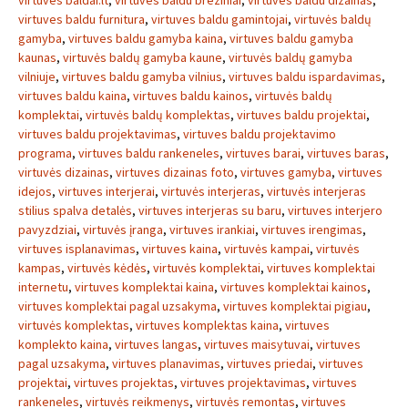
virtuves baldai.lt
,
virtuves baldu breziniai
,
virtuves baldu dizainas
,
virtuves baldu furnitura
,
virtuves baldu gamintojai
,
virtuvės baldų
gamyba
,
virtuves baldu gamyba kaina
,
virtuves baldu gamyba
kaunas
,
virtuvės baldų gamyba kaune
,
virtuvės baldų gamyba
vilniuje
,
virtuves baldu gamyba vilnius
,
virtuves baldu ispardavimas
,
virtuves baldu kaina
,
virtuves baldu kainos
,
virtuvės baldų
komplektai
,
virtuvės baldų komplektas
,
virtuves baldu projektai
,
virtuves baldu projektavimas
,
virtuves baldu projektavimo
programa
,
virtuves baldu rankeneles
,
virtuves barai
,
virtuves baras
,
virtuvės dizainas
,
virtuves dizainas foto
,
virtuves gamyba
,
virtuves
idejos
,
virtuves interjerai
,
virtuvės interjeras
,
virtuvės interjeras
stilius spalva detalės
,
virtuves interjeras su baru
,
virtuves interjero
pavyzdziai
,
virtuvės įranga
,
virtuves irankiai
,
virtuves irengimas
,
virtuves isplanavimas
,
virtuves kaina
,
virtuvės kampai
,
virtuvės
kampas
,
virtuvės kėdės
,
virtuvės komplektai
,
virtuves komplektai
internetu
,
virtuves komplektai kaina
,
virtuves komplektai kainos
,
virtuves komplektai pagal uzsakyma
,
virtuves komplektai pigiau
,
virtuvės komplektas
,
virtuves komplektas kaina
,
virtuves
komplekto kaina
,
virtuves langas
,
virtuves maisytuvai
,
virtuves
pagal uzsakyma
,
virtuves planavimas
,
virtuves priedai
,
virtuves
projektai
,
virtuves projektas
,
virtuves projektavimas
,
virtuves
rankeneles
,
virtuvės reikmenys
,
virtuvės remontas
,
virtuves