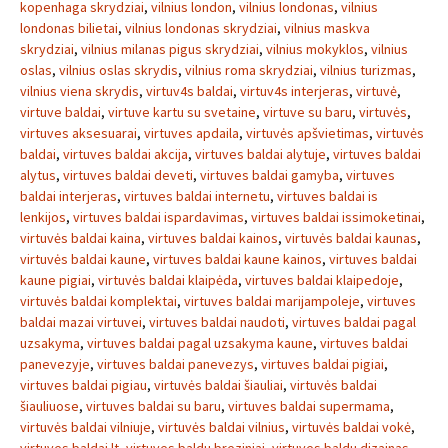
kopenhaga skrydziai
,
vilnius london
,
vilnius londonas
,
vilnius
londonas bilietai
,
vilnius londonas skrydziai
,
vilnius maskva
skrydziai
,
vilnius milanas pigus skrydziai
,
vilnius mokyklos
,
vilnius
oslas
,
vilnius oslas skrydis
,
vilnius roma skrydziai
,
vilnius turizmas
,
vilnius viena skrydis
,
virtuv4s baldai
,
virtuv4s interjeras
,
virtuvė
,
virtuve baldai
,
virtuve kartu su svetaine
,
virtuve su baru
,
virtuvės
,
virtuves aksesuarai
,
virtuves apdaila
,
virtuvės apšvietimas
,
virtuvės
baldai
,
virtuves baldai akcija
,
virtuves baldai alytuje
,
virtuves baldai
alytus
,
virtuves baldai deveti
,
virtuves baldai gamyba
,
virtuves
baldai interjeras
,
virtuves baldai internetu
,
virtuves baldai is
lenkijos
,
virtuves baldai ispardavimas
,
virtuves baldai issimoketinai
,
virtuvės baldai kaina
,
virtuves baldai kainos
,
virtuvės baldai kaunas
,
virtuvės baldai kaune
,
virtuves baldai kaune kainos
,
virtuves baldai
kaune pigiai
,
virtuvės baldai klaipėda
,
virtuves baldai klaipedoje
,
virtuvės baldai komplektai
,
virtuves baldai marijampoleje
,
virtuves
baldai mazai virtuvei
,
virtuves baldai naudoti
,
virtuves baldai pagal
uzsakyma
,
virtuves baldai pagal uzsakyma kaune
,
virtuves baldai
panevezyje
,
virtuves baldai panevezys
,
virtuves baldai pigiai
,
virtuves baldai pigiau
,
virtuvės baldai šiauliai
,
virtuvės baldai
šiauliuose
,
virtuves baldai su baru
,
virtuves baldai supermama
,
virtuvės baldai vilniuje
,
virtuvės baldai vilnius
,
virtuvės baldai vokė
,