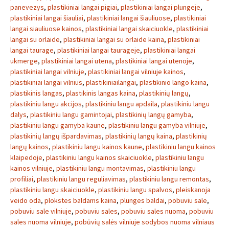
panevezys
,
plastikiniai langai pigiai
,
plastikiniai langai plungeje
,
plastikiniai langai šiauliai
,
plastikiniai langai šiauliuose
,
plastikiniai
langai siauliuose kainos
,
plastikiniai langai skaiciuokle
,
plastikiniai
langai su orlaide
,
plastikiniai langai su orlaide kaina
,
plastikiniai
langai taurage
,
plastikiniai langai taurageje
,
plastikiniai langai
ukmerge
,
plastikiniai langai utena
,
plastikiniai langai utenoje
,
plastikiniai langai vilniuje
,
plastikiniai langai vilniuje kainos
,
plastikiniai langai vilnius
,
plastikiniailangai
,
plastikinio lango kaina
,
plastikinis langas
,
plastikinis langas kaina
,
plastikinių langų
,
plastikiniu langu akcijos
,
plastikiniu langu apdaila
,
plastikiniu langu
dalys
,
plastikiniu langu gamintojai
,
plastikinių langų gamyba
,
plastikiniu langu gamyba kaune
,
plastikiniu langu gamyba vilniuje
,
plastikinių langų išpardavimas
,
plastikinių langų kaina
,
plastikinių
langų kainos
,
plastikiniu langu kainos kaune
,
plastikiniu langu kainos
klaipedoje
,
plastikiniu langu kainos skaiciuokle
,
plastikiniu langu
kainos vilniuje
,
plastikiniu langu montavimas
,
plastikiniu langu
profiliai
,
plastikiniu langu reguliavimas
,
plastikiniu langu remontas
,
plastikiniu langu skaiciuokle
,
plastikiniu langu spalvos
,
pleiskanoja
veido oda
,
plokstes baldams kaina
,
plunges baldai
,
pobuviu sale
,
pobuviu sale vilniuje
,
pobuviu sales
,
pobuviu sales nuoma
,
pobuviu
sales nuoma vilniuje
,
pobūvių salės vilniuje sodybos nuoma vilniaus