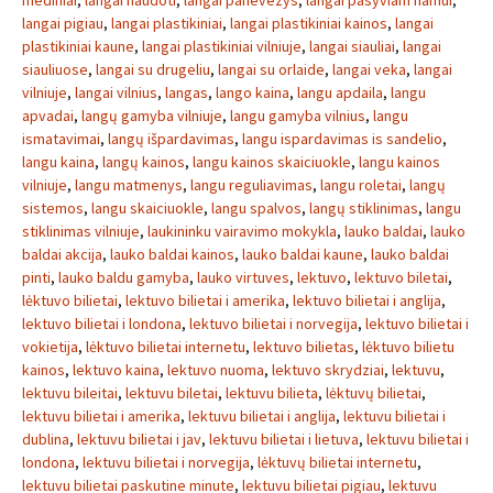
mediniai
,
langai naudoti
,
langai panevezys
,
langai pasyviam namui
,
langai pigiau
,
langai plastikiniai
,
langai plastikiniai kainos
,
langai
plastikiniai kaune
,
langai plastikiniai vilniuje
,
langai siauliai
,
langai
siauliuose
,
langai su drugeliu
,
langai su orlaide
,
langai veka
,
langai
vilniuje
,
langai vilnius
,
langas
,
lango kaina
,
langu apdaila
,
langu
apvadai
,
langų gamyba vilniuje
,
langu gamyba vilnius
,
langu
ismatavimai
,
langų išpardavimas
,
langu ispardavimas is sandelio
,
langu kaina
,
langų kainos
,
langu kainos skaiciuokle
,
langu kainos
vilniuje
,
langu matmenys
,
langu reguliavimas
,
langu roletai
,
langų
sistemos
,
langu skaiciuokle
,
langu spalvos
,
langų stiklinimas
,
langu
stiklinimas vilniuje
,
laukininku vairavimo mokykla
,
lauko baldai
,
lauko
baldai akcija
,
lauko baldai kainos
,
lauko baldai kaune
,
lauko baldai
pinti
,
lauko baldu gamyba
,
lauko virtuves
,
lektuvo
,
lektuvo biletai
,
lėktuvo bilietai
,
lektuvo bilietai i amerika
,
lektuvo bilietai i anglija
,
lektuvo bilietai i londona
,
lektuvo bilietai i norvegija
,
lektuvo bilietai i
vokietija
,
lėktuvo bilietai internetu
,
lektuvo bilietas
,
lėktuvo bilietu
kainos
,
lektuvo kaina
,
lektuvo nuoma
,
lektuvo skrydziai
,
lektuvu
,
lektuvu bileitai
,
lektuvu biletai
,
lektuvu bilieta
,
lėktuvų bilietai
,
lektuvu bilietai i amerika
,
lektuvu bilietai i anglija
,
lektuvu bilietai i
dublina
,
lektuvu bilietai i jav
,
lektuvu bilietai i lietuva
,
lektuvu bilietai i
londona
,
lektuvu bilietai i norvegija
,
lėktuvų bilietai internetu
,
lektuvu bilietai paskutine minute
,
lektuvu bilietai pigiau
,
lektuvu