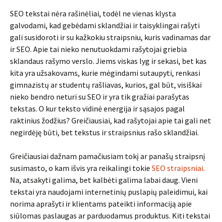
SEO tekstai nėra rašinėliai, todėl ne vienas klysta
galvodami, kad gebėdami sklandžiai ir taisyklingai rašyti
gali susidoroti ir su kažkokiu straipsniu, kuris vadinamas dar
ir SEO. Apie tai nieko nenutuokdami rašytojai griebia
sklandaus rašymo verslo. Jiems viskas lyg ir sekasi, bet kas
kita yra užsakovams, kurie mėgindami sutaupyti, renkasi
gimnazistų ar studentų rašliavas, kurios, gal būt, visiškai
nieko bendro neturi su SEO ir yra tik gražiai parašytas
tekstas. O kur teksto vidinė energija ir sąsajos pagal
raktinius žodžius? Greičiausiai, kad rašytojai apie tai gali net
negirdėję būti, bet tekstus ir straipsnius rašo sklandžiai.
Greičiausiai dažnam pamačiusiam tokį ar panašų straipsnį
susimasto, o kam išvis yra reikalingi tokie
SEO straipsniai
.
Na, atsakyti galima, bet kalbėti galima labai daug. Vieni
tekstai yra naudojami internetinių puslapių paleidimui, kai
norima aprašyti ir klientams pateikti informaciją apie
siūlomas paslaugas ar parduodamus produktus. Kiti tekstai