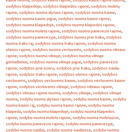
kaune nuoma
,
sodybos kauno rajone
,
sodybos kauno rajone nuoma
,
sodybos klaipedoje
,
sodybos klaipedos rajone
,
sodybos molėtų
rajone
,
sodybos nuoma alytaus rajone
,
sodybos nuoma kaune
,
sodybos nuoma kaune pigiai
,
sodybos nuoma kauno rajone
,
sodybos nuoma klaipedoje
,
sodybos nuoma klaipedos rajone
,
sodybos nuoma moletu rajone
,
sodybos nuoma panevezio rajone
,
sodybos nuoma panevezyje
,
sodybos nuoma prie traku
,
sodybos
nuoma traku raj
,
sodybos nuoma traku rajone
,
sodybos nuoma
utenos rajone
,
sodybos nuoma vestuvems
,
sodybos nuoma vilniaus
rajone
,
sodybos nuoma vilniuje
,
sodybos nuoma vilniuje
gimtadieniui
,
sodybos nuoma vilniuje pigiai
,
sodybos panevezio
rajone
,
sodybos prie ezero
,
sodybos prie traku
,
sodybos siauliu
rajone
,
sodybos traku rajone
,
sodybos utenos rajone
,
sodybos
vestuvems
,
sodybos vestuvems kaune
,
sodybos vestuvems kauno
rajone
,
sodybos vestuvems vilniuje
,
sodybos vilniaus rajone
,
sodybos vilniaus rajone nuoma
,
sodybos vilniuje
,
sodybos vilniuje
nuoma
,
sodybu nuoma alytaus rajone
,
sodybu nuoma kaune
,
sodybu
nuoma kauno raj
,
sodybu nuoma kauno rajone
,
sodybu nuoma
klaipeda
,
sodybu nuoma klaipedoje
,
sodybu nuoma klaipedos
rajone
,
sodybu nuoma moletu rajone
,
sodybu nuoma moletuose
,
sodybu nuoma panevezio rajone
,
sodybu nuoma panevezyje
,
sodybu nuoma siauliai
,
sodybu nuoma siauliuose
,
sodybu nuoma