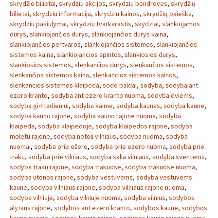
skrydžio bilietai
,
skrydziu akcijos
,
skrydziu bendroves
,
skrydžių
bilietai
,
skrydziu informacija
,
skrydziu kainos
,
skrydžių paieška
,
skrydziu pasiulymai
,
skrydziu tvarkarastis
,
skydziai
,
slankiojamos
durys
,
slankiojančios durys
,
slankiojančios durys kaina
,
slankiojančios pertvaros
,
slankiojančios sistemos
,
slankiojančios
sistemos kaina
,
slankiojancios spintos
,
slankiosios durys
,
slankiosios sistemos
,
slenkančios durys
,
slenkančios sistemos
,
slenkančios sistemos kaina
,
slenkancios sistemos kainos
,
slenkancios sistemos klaipeda
,
sodo baldai
,
sodyba
,
sodyba ant
ezero kranto
,
sodyba ant ezero kranto nuoma
,
sodyba dviems
,
sodyba gimtadieniui
,
sodyba kaime
,
sodyba kaunas
,
sodyba kaune
,
sodyba kauno rajone
,
sodyba kauno rajone nuoma
,
sodyba
klaipeda
,
sodyba klaipedoje
,
sodyba klaipedos rajone
,
sodyba
moletu rajone
,
sodyba netoli vilniaus
,
sodyba nuoma
,
sodyba
nuomai
,
sodyba prie ežero
,
sodyba prie ezero nuoma
,
sodyba prie
traku
,
sodyba prie vilniaus
,
sodyba salia vilniaus
,
sodyba sventems
,
sodyba traku rajone
,
sodyba trakuose
,
sodyba trakuose nuoma
,
sodyba utenos rajone
,
sodyba vestuvems
,
sodyba vestuvems
kaune
,
sodyba vilniaus rajone
,
sodyba vilniaus rajone nuoma
,
sodyba vilniuje
,
sodyba vilniuje nuoma
,
sodyba vilnius
,
sodybos
alytaus rajone
,
sodybos ant ezero kranto
,
sodybos kaune
,
sodybos