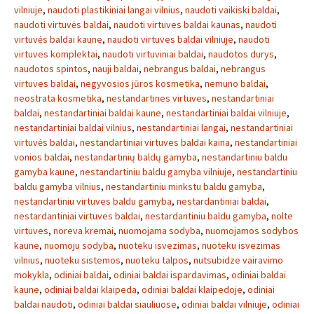
vilniuje
,
naudoti plastikiniai langai vilnius
,
naudoti vaikiski baldai
,
naudoti virtuvės baldai
,
naudoti virtuves baldai kaunas
,
naudoti
virtuvės baldai kaune
,
naudoti virtuves baldai vilniuje
,
naudoti
virtuves komplektai
,
naudoti virtuviniai baldai
,
naudotos durys
,
naudotos spintos
,
nauji baldai
,
nebrangus baldai
,
nebrangus
virtuves baldai
,
negyvosios jūros kosmetika
,
nemuno baldai
,
neostrata kosmetika
,
nestandartines virtuves
,
nestandartiniai
baldai
,
nestandartiniai baldai kaune
,
nestandartiniai baldai vilniuje
,
nestandartiniai baldai vilnius
,
nestandartiniai langai
,
nestandartiniai
virtuvės baldai
,
nestandartiniai virtuves baldai kaina
,
nestandartiniai
vonios baldai
,
nestandartinių baldų gamyba
,
nestandartiniu baldu
gamyba kaune
,
nestandartiniu baldu gamyba vilniuje
,
nestandartiniu
baldu gamyba vilnius
,
nestandartiniu minkstu baldu gamyba
,
nestandartiniu virtuves baldu gamyba
,
nestardantiniai baldai
,
nestardantiniai virtuves baldai
,
nestardantiniu baldu gamyba
,
nolte
virtuves
,
noreva kremai
,
nuomojama sodyba
,
nuomojamos sodybos
kaune
,
nuomoju sodyba
,
nuoteku isvezimas
,
nuoteku isvezimas
vilnius
,
nuoteku sistemos
,
nuoteku talpos
,
nutsubidze vairavimo
mokykla
,
odiniai baldai
,
odiniai baldai ispardavimas
,
odiniai baldai
kaune
,
odiniai baldai klaipeda
,
odiniai baldai klaipedoje
,
odiniai
baldai naudoti
,
odiniai baldai siauliuose
,
odiniai baldai vilniuje
,
odiniai