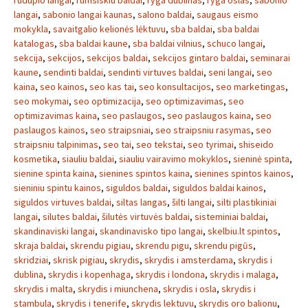
rudupio langai
,
rumsiskiu baldai
,
ryga dublinas
,
ryga oslas
,
sabonio
langai
,
sabonio langai kaunas
,
salono baldai
,
saugaus eismo
mokykla
,
savaitgalio kelionės lėktuvu
,
sba baldai
,
sba baldai
katalogas
,
sba baldai kaune
,
sba baldai vilnius
,
schuco langai
,
sekcija
,
sekcijos
,
sekcijos baldai
,
sekcijos gintaro baldai
,
seminarai
kaune
,
sendinti baldai
,
sendinti virtuves baldai
,
seni langai
,
seo
kaina
,
seo kainos
,
seo kas tai
,
seo konsultacijos
,
seo marketingas
,
seo mokymai
,
seo optimizacija
,
seo optimizavimas
,
seo
optimizavimas kaina
,
seo paslaugos
,
seo paslaugos kaina
,
seo
paslaugos kainos
,
seo straipsniai
,
seo straipsniu rasymas
,
seo
straipsniu talpinimas
,
seo tai
,
seo tekstai
,
seo tyrimai
,
shiseido
kosmetika
,
siauliu baldai
,
siauliu vairavimo mokyklos
,
sieninė spinta
,
sienine spinta kaina
,
sienines spintos kaina
,
sienines spintos kainos
,
sieniniu spintu kainos
,
siguldos baldai
,
siguldos baldai kainos
,
siguldos virtuves baldai
,
siltas langas
,
šilti langai
,
silti plastikiniai
langai
,
silutes baldai
,
šilutės virtuvės baldai
,
sisteminiai baldai
,
skandinaviski langai
,
skandinavisko tipo langai
,
skelbiu.lt spintos
,
skraja baldai
,
skrendu pigiau
,
skrendu pigu
,
skrendu pigūs
,
skridziai
,
skrisk pigiau
,
skrydis
,
skrydis i amsterdama
,
skrydis i
dublina
,
skrydis i kopenhaga
,
skrydis i londona
,
skrydis i malaga
,
skrydis i malta
,
skrydis i miunchena
,
skrydis i osla
,
skrydis i
stambula
,
skrydis i tenerife
,
skrydis lektuvu
,
skrydis oro balionu
,