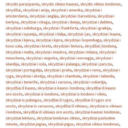
skrydis parasparniu
,
skrydis vilnius kaunas
,
skrydis vilnius londonas
,
skrydžiai
,
skrydziai i airija
,
skrydziai i amerika
,
skrydziai i
amsterdama
,
skrydziai i anglija
,
skrydziai i barselona
,
skrydziai i
berlyna
,
skrydziai i cikaga
,
skrydziai i danija
,
skrydziai i dublina
,
skrydziai i edinburga
,
skrydziai i frankfurta
,
skrydziai i graikija
,
skrydziai i ispanija
,
skrydziai i italija
,
skrydziai i jav
,
skrydziai i kauna
,
skrydziai i kijeva
,
skrydziai i kipra
,
skrydziai i kopenhaga
,
skrydziai i
koso sala
,
skrydziai i kreta
,
skrydziai i lietuva
,
skrydžiai į londoną
,
skrydziai i malta
,
skrydziai i maskva
,
skrydziai i milana
,
skrydziai i
miunchena
,
skrydziai i niujorka
,
skrydziai i norvegija
,
skrydziai i
olandija
,
skrydziai i osla
,
skrydziai i palanga
,
skrydziai i paryziu
,
skrydziai i portugalija
,
skrydziai i praha
,
skrydziai i roma
,
skrydziai i
ryga
,
skrydziai i skotija
,
skrydziai i stambula
,
skrydziai i tailanda
,
skrydziai i tenerife
,
skrydziai i varsuva
,
skrydziai i vokietija
,
skrydžiai iš kauno
,
skrydziai is kauno i londona
,
skrydžiai iš kauno
oro uosto
,
skrydziai is londono
,
skrydziai is londono i vilniu
,
skrydziai is palangos
,
skrydžiai iš rygos
,
skrydžiai iš rygos oro
uosto
,
skrydziai is varsuvos
,
skrydžiai iš vilniaus
,
skrydziai is vilniaus
i londona
,
skrydžiai iš vilniaus oro uosto
,
skrydziai kaunas londonas
,
skrydziai lektuvu
,
skrydziai londonas vilnius
,
skrydziai paskutine
minute
,
skrydziai pigiau
,
skrydziai pigus
,
skrydziai vilnius londonas
,