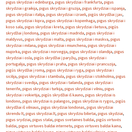
pigus skrydziai i edinburga
,
pigus skrydziai i frankfurta
,
pigus
skrydziai i graikija
,
pigus skrydziai i gruzija
,
pigus skrydziai i ispanija
,
pigus skrydziai i italija
,
pigus skrydziai i izraeli
,
pigūs skrydžiai į jav
,
pigus skrydziai i kipra
,
pigus skrydziai i kopenhaga
,
pigus skrydziai i
koso sala
,
pigus skrydziai i kreta
,
pigus skrydziai i lietuva
,
pigūs
skrydžiai į londoną
,
pigus skrydziai i madrida
,
pigus skrydziai i
maldyvus
,
pigus skrydziai i malta
,
pigus skrydziai i maskva
,
pigus
skrydziai i milana
,
pigus skrydziai i miunchena
,
pigus skrydziai i
niujorka
,
pigus skrydziai i norvegija
,
pigus skrydziai i olandija
,
pigus
skrydziai i osla
,
pigūs skrydžiai į paryžių
,
pigus skrydziai i
portugalija
,
pigus skrydziai i praha
,
pigus skrydziai i prancuzija
,
pigūs skrydžiai į romą
,
pigus skrydziai i ryga
,
pigus skrydziai i
sicilija
,
pigus skrydziai i stambula
,
pigus skrydziai i stokholma
,
pigus
skrydziai i svedija
,
pigus skrydziai i tailanda
,
pigus skrydziai i
tenerife
,
pigus skrydziai i turkija
,
pigus skrydziai i vilniu
,
pigus
skrydziai i vokietija
,
pigūs skrydžiai iš kauno
,
pigus skrydziai is
londono
,
pigus skrydziai is palangos
,
pigus skrydziai is rygos
,
pigūs
skrydžiai iš vilniaus
,
pigus skrydziai londonas
,
pigus skrydziai
skrendu lt
,
pigus skrydziai.lt
,
pigus skrydziu bilietai
,
pigus skydziai
,
pigus srydziai
,
pigus stalai
,
pigus svetaines baldai
,
pigūs virtuvės
baldai
,
pigus virtuves baldai internetu
,
pigus virtuves baldai kaina
,