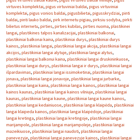
pigus virtuves baldai kaune
,
pigus virtuves baldai vilniuje
,
pigus
virtuves komplektai
,
pigus virtuviniai baldai
,
pigus virtuviniai
komplektai
,
pigus vonios baldai
,
pigusbilietai
,
pigusskrydziai
,
pinti
baldai
,
pinti lauko baldai
,
pirk internetu pigiau
,
pirksiu sodyba
,
pirkti
bilietus internetu
,
pirties
,
pirties kubilas
,
pirties nuoma
,
plastikinei
langai
,
plastikines talpos kanalizacijai
,
plastikiniai balkonai
,
plastikiniai balkonai kaina
,
plastikiniai durys
,
plastikiniai durys
kainos
,
plastikiniai langai
,
plastikiniai langai akcija
,
plastikiniai langai
akcijos
,
plastikiniai langai alytuje
,
plastikiniai langai alytus
,
plastikiniai langai balkonui kaina
,
plastikiniai langai druskininkuose
,
plastikiniai langai durys
,
plastikiniai langai ir durys
,
plastikiniai langai
išpardavimas
,
plastikiniai langai issimoketinai
,
plastikiniai langai
jonava
,
plastikiniai langai jonavoje
,
plastikiniai langai jurbarke
,
plastikiniai langai kaina
,
plastikiniai langai kainos
,
plastikiniai langai
kainos kaunas
,
plastikiniai langai kainos vilniuje
,
plastikiniai langai
kaunas
,
plastikiniai langai kaune
,
plastikiniai langai kaune kainos
,
plastikiniai langai kedainiuose
,
plastikiniai langai klaipėda
,
plastikiniai
langai klaipeda kainos
,
plastikiniai langai klaipėdoje
,
plastikiniai
langai kretinga
,
plastikiniai langai kretingoje
,
plastikiniai langai
marijampole
,
plastikiniai langai marijampoleje
,
plastikiniai langai
mazeikiuose
,
plastikiniai langai naudoti
,
plastikiniai langai
panevezyje
,
plastikiniai langai panevezyje kainos
,
plastikiniai langai