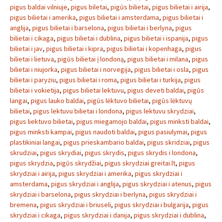
pigus baldai vilniuje
,
pigus biletai
,
pigūs bilietai
,
pigus bilietai i airija
,
pigus bilietai i amerika
,
pigus bilietai i amsterdama
,
pigus bilietai i
anglija
,
pigus bilietai i barselona
,
pigus bilietai i berlyna
,
pigus
bilietai i cikaga
,
pigus bilietai i dublina
,
pigus bilietai i ispanija
,
pigus
bilietai i jav
,
pigus bilietai i kipra
,
pigus bilietai i kopenhaga
,
pigus
bilietai i lietuva
,
pigūs bilietai į londoną
,
pigus bilietai i milana
,
pigus
bilietai i niujorka
,
pigus bilietai i norvegija
,
pigus bilietai i osla
,
pigus
bilietai i paryziu
,
pigus bilietai i roma
,
pigus bilietai i turkija
,
pigus
bilietai i vokietija
,
pigus bilietai lektuvu
,
pigus deveti baldai
,
pigūs
langai
,
pigus lauko baldai
,
pigūs lėktuvo bilietai
,
pigūs lėktuvų
bilietai
,
pigus lektuvu bilietai i londona
,
pigus lektuvu skrydziai
,
pigus liektuvo bilietai
,
pigus miegamojo baldai
,
pigus minksti baldai
,
pigus minksti kampai
,
pigus naudoti baldai
,
pigus pasiulymai
,
pigus
plastikiniai langai
,
pigus prieskambario baldai
,
pigus skridziai
,
pigus
skrudziai
,
pigus skrydiai
,
pigus skrydis
,
pigus skrydis i londona
,
pigus skrydzia
,
pigūs skrydžiai
,
pigus skrydziai greitai.lt
,
pigus
skrydziai i airija
,
pigus skrydziai i amerika
,
pigus skrydziai i
amsterdama
,
pigus skrydziai i anglija
,
pigus skrydziai i atenus
,
pigus
skrydziai i barselona
,
pigus skrydziai i berlyna
,
pigus skrydziai i
bremena
,
pigus skrydziai i briuseli
,
pigus skrydziai i bulgarija
,
pigus
skrydziai i cikaga
,
pigus skrydziai i danija
,
pigus skrydziai i dublina
,