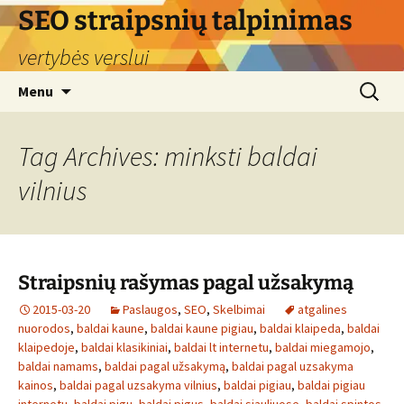
Skip
SEO straipsnių talpinimas
to
vertybės verslui
content
Search
Menu
for:
Tag Archives: minksti baldai
vilnius
Straipsnių rašymas pagal užsakymą
2015-03-20
Paslaugos
,
SEO
,
Skelbimai
atgalines
nuorodos
,
baldai kaune
,
baldai kaune pigiau
,
baldai klaipeda
,
baldai
klaipedoje
,
baldai klasikiniai
,
baldai lt internetu
,
baldai miegamojo
,
baldai namams
,
baldai pagal užsakymą
,
baldai pagal uzsakyma
kainos
,
baldai pagal uzsakyma vilnius
,
baldai pigiau
,
baldai pigiau