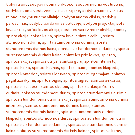
traku rajone
,
sodybu nuoma trakuose
,
sodybu nuoma vestuvems
,
sodybu nuoma vestuvems vilniaus rajone
,
sodybu nuoma vilniaus
rajone
,
sodybu nuoma vilniuje
,
sodybu nuoma vilnius
,
sodybų
pardavimas
,
sodybu pardavimas lietuvoje
,
sodybu projektai
,
sofa
lova akcija
,
sofos lovos akcija
,
sostines vairavimo mokykla
,
spinta
,
spinta akcija
,
spinta kaina
,
spinta lova
,
spinta skelbiu
,
spinta
stumdomom durim
,
spinta stumdomomis durimis
,
spinta
stumdomomis durimis kaina
,
spinta su stumdomomis durimis
,
spinta
su stumdomomis durimis kaina
,
spintelės prie lovos
,
spintos
,
spintos akcija
,
spintos durys
,
spintos guru
,
spintos internetu
,
spintos kaina
,
spintos kaunas
,
spintos kaune
,
spintos klaipeda
,
spintos komodos
,
spintos lentynos
,
spintos miegamajam
,
spintos
pagal uzsakyma
,
spintos pigiai
,
spintos pigiau
,
spintos sekcijos
,
spintos siauliuose
,
spintos skelbiu
,
spintos slankiojančiomis
durimis
,
spintos stumdomom durim
,
spintos stumdomomis durimis
,
spintos stumdomomis durimis akcija
,
spintos stumdomomis durimis
internetu
,
spintos stumdomomis durimis kaina
,
spintos
stumdomomis durimis kainos
,
spintos stumdomomis durimis
klaipeda
,
spintos stumdomos durys
,
spintos su stumdomom durim
,
spintos su stumdomomis durimis
,
spintos su stumdomomis durimis
kaina
,
spintos su stumdomomis durimis kainos
,
spintos vaikams
,