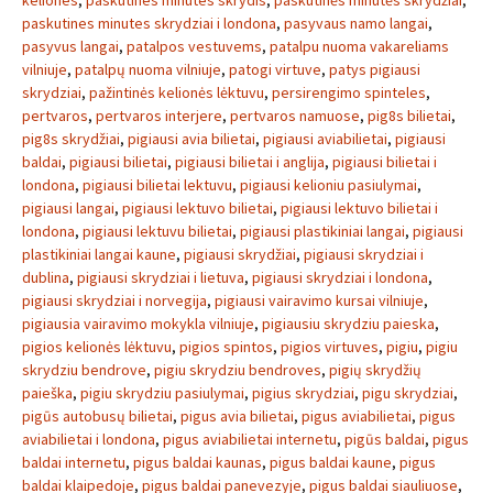
keliones
,
paskutines minutes skrydis
,
paskutinės minutės skrydžiai
,
paskutines minutes skrydziai i londona
,
pasyvaus namo langai
,
pasyvus langai
,
patalpos vestuvems
,
patalpu nuoma vakareliams
vilniuje
,
patalpų nuoma vilniuje
,
patogi virtuve
,
patys pigiausi
skrydziai
,
pažintinės kelionės lėktuvu
,
persirengimo spinteles
,
pertvaros
,
pertvaros interjere
,
pertvaros namuose
,
pig8s bilietai
,
pig8s skrydžiai
,
pigiausi avia bilietai
,
pigiausi aviabilietai
,
pigiausi
baldai
,
pigiausi bilietai
,
pigiausi bilietai i anglija
,
pigiausi bilietai i
londona
,
pigiausi bilietai lektuvu
,
pigiausi kelioniu pasiulymai
,
pigiausi langai
,
pigiausi lektuvo bilietai
,
pigiausi lektuvo bilietai i
londona
,
pigiausi lektuvu bilietai
,
pigiausi plastikiniai langai
,
pigiausi
plastikiniai langai kaune
,
pigiausi skrydžiai
,
pigiausi skrydziai i
dublina
,
pigiausi skrydziai i lietuva
,
pigiausi skrydziai i londona
,
pigiausi skrydziai i norvegija
,
pigiausi vairavimo kursai vilniuje
,
pigiausia vairavimo mokykla vilniuje
,
pigiausiu skrydziu paieska
,
pigios kelionės lėktuvu
,
pigios spintos
,
pigios virtuves
,
pigiu
,
pigiu
skrydziu bendrove
,
pigiu skrydziu bendroves
,
pigių skrydžių
paieška
,
pigiu skrydziu pasiulymai
,
pigius skrydziai
,
pigu skrydziai
,
pigūs autobusų bilietai
,
pigus avia bilietai
,
pigus aviabilietai
,
pigus
aviabilietai i londona
,
pigus aviabilietai internetu
,
pigūs baldai
,
pigus
baldai internetu
,
pigus baldai kaunas
,
pigus baldai kaune
,
pigus
baldai klaipedoje
,
pigus baldai panevezyje
,
pigus baldai siauliuose
,