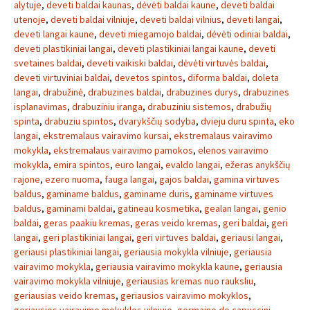
alytuje
,
deveti baldai kaunas
,
dėvėti baldai kaune
,
deveti baldai
utenoje
,
deveti baldai vilniuje
,
deveti baldai vilnius
,
deveti langai
,
deveti langai kaune
,
deveti miegamojo baldai
,
dėvėti odiniai baldai
,
deveti plastikiniai langai
,
deveti plastikiniai langai kaune
,
deveti
svetaines baldai
,
deveti vaikiski baldai
,
dėvėti virtuvės baldai
,
deveti virtuviniai baldai
,
devetos spintos
,
diforma baldai
,
doleta
langai
,
drabužinė
,
drabuzines baldai
,
drabuzines durys
,
drabuzines
isplanavimas
,
drabuziniu iranga
,
drabuziniu sistemos
,
drabužių
spinta
,
drabuziu spintos
,
dvarykščių sodyba
,
dvieju duru spinta
,
eko
langai
,
ekstremalaus vairavimo kursai
,
ekstremalaus vairavimo
mokykla
,
ekstremalaus vairavimo pamokos
,
elenos vairavimo
mokykla
,
emira spintos
,
euro langai
,
evaldo langai
,
ežeras anykščių
rajone
,
ezero nuoma
,
fauga langai
,
gajos baldai
,
gamina virtuves
baldus
,
gaminame baldus
,
gaminame duris
,
gaminame virtuves
baldus
,
gaminami baldai
,
gatineau kosmetika
,
gealan langai
,
genio
baldai
,
geras paakiu kremas
,
geras veido kremas
,
geri baldai
,
geri
langai
,
geri plastikiniai langai
,
geri virtuves baldai
,
geriausi langai
,
geriausi plastikiniai langai
,
geriausia mokykla vilniuje
,
geriausia
vairavimo mokykla
,
geriausia vairavimo mokykla kaune
,
geriausia
vairavimo mokykla vilniuje
,
geriausias kremas nuo rauksliu
,
geriausias veido kremas
,
geriausios vairavimo mokyklos
,