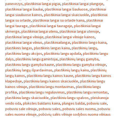
panevezys
,
plastikiniai langai pigiai
,
plastikiniai langai plungeje
,
plastikiniai langai šiauliai
,
plastikiniai langai šiauliuose
,
plastikiniai
langai siauliuose kainos
,
plastikiniai langai skaiciuokle
,
plastikiniai
langai su orlaide
,
plastikiniai langai su orlaide kaina
,
plastikiniai
langai taurage
,
plastikiniai langai taurageje
,
plastikiniai langai
ukmerge
,
plastikiniai langai utena
,
plastikiniai langai utenoje
,
plastikiniai langai vilniuje
,
plastikiniai langai vilniuje kainos
,
plastikiniai langai vilnius
,
plastikiniailangai
,
plastikinio lango kaina
,
plastikinis langas
,
plastikinis langas kaina
,
plastikinių langų
,
plastikiniu langu akcijos
,
plastikiniu langu apdaila
,
plastikiniu langu
dalys
,
plastikiniu langu gamintojai
,
plastikinių langų gamyba
,
plastikiniu langu gamyba kaune
,
plastikiniu langu gamyba vilniuje
,
plastikinių langų išpardavimas
,
plastikinių langų kaina
,
plastikinių
langų kainos
,
plastikiniu langu kainos kaune
,
plastikiniu langu kainos
klaipedoje
,
plastikiniu langu kainos skaiciuokle
,
plastikiniu langu
kainos vilniuje
,
plastikiniu langu montavimas
,
plastikiniu langu
profiliai
,
plastikiniu langu reguliavimas
,
plastikiniu langu remontas
,
plastikiniu langu skaiciuokle
,
plastikiniu langu spalvos
,
pleiskanoja
veido oda
,
plokstes baldams kaina
,
plunges baldai
,
pobuviu sale
,
pobuviu sale vilniuje
,
pobuviu sales
,
pobuviu sales nuoma
,
pobuviu
sales nuoma vilniuje
,
pobūvių salės vilniuje sodybos nuoma vilniaus