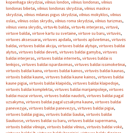
kopenhaga skrydziai
,
vilnius london
,
vilnius londonas
,
vilnius
londonas bilietai
,
vilnius londonas skrydziai
,
vilnius maskva
skrydziai
,
vilnius milanas pigus skrydziai
,
vilnius mokyklos
,
vilnius
oslas
,
vilnius oslas skrydis
,
vilnius roma skrydziai
,
vilnius turizmas
,
vilnius viena skrydis
,
virtuv4s baldai
,
virtuv4s interjeras
,
virtuvė
,
virtuve baldai
,
virtuve kartu su svetaine
,
virtuve su baru
,
virtuvės
,
virtuves aksesuarai
,
virtuves apdaila
,
virtuvės apšvietimas
,
virtuvės
baldai
,
virtuves baldai akcija
,
virtuves baldai alytuje
,
virtuves baldai
alytus
,
virtuves baldai deveti
,
virtuves baldai gamyba
,
virtuves
baldai interjeras
,
virtuves baldai internetu
,
virtuves baldai is
lenkijos
,
virtuves baldai ispardavimas
,
virtuves baldai issimoketinai
,
virtuvės baldai kaina
,
virtuves baldai kainos
,
virtuvės baldai kaunas
,
virtuvės baldai kaune
,
virtuves baldai kaune kainos
,
virtuves baldai
kaune pigiai
,
virtuvės baldai klaipėda
,
virtuves baldai klaipedoje
,
virtuvės baldai komplektai
,
virtuves baldai marijampoleje
,
virtuves
baldai mazai virtuvei
,
virtuves baldai naudoti
,
virtuves baldai pagal
uzsakyma
,
virtuves baldai pagal uzsakyma kaune
,
virtuves baldai
panevezyje
,
virtuves baldai panevezys
,
virtuves baldai pigiai
,
virtuves baldai pigiau
,
virtuvės baldai šiauliai
,
virtuvės baldai
šiauliuose
,
virtuves baldai su baru
,
virtuves baldai supermama
,
virtuvės baldai vilniuje
,
virtuvės baldai vilnius
,
virtuvės baldai vokė
,