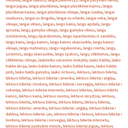
mediniai
,
langai naudoti
,
langai panevezys
,
langai pasyviam namui
,
langai pigiau
,
langai plastikiniai
,
langai plastikiniai kainos
,
langai
plastikiniai kaune
,
langai plastikiniai vilniuje
,
langai siauliai
,
langai
siauliuose
,
langai su drugeliu
,
langai su orlaide
,
langai veka
,
langai
vilniuje
,
langai vilnius
,
langas
,
lango kaina
,
langu apdaila
,
langu
apvadai
,
langų gamyba vilniuje
,
langu gamyba vilnius
,
langu
ismatavimai
,
langų išpardavimas
,
langu ispardavimas is sandelio
,
langu kaina
,
langų kainos
,
langu kainos skaiciuokle
,
langu kainos
vilniuje
,
langu matmenys
,
langu reguliavimas
,
langu roletai
,
langų
sistemos
,
langu skaiciuokle
,
langu spalvos
,
langų stiklinimas
,
langu
stiklinimas vilniuje
,
laukininku vairavimo mokykla
,
lauko baldai
,
lauko
baldai akcija
,
lauko baldai kainos
,
lauko baldai kaune
,
lauko baldai
pinti
,
lauko baldu gamyba
,
lauko virtuves
,
lektuvo
,
lektuvo biletai
,
lėktuvo bilietai
,
lektuvo bilietai i amerika
,
lektuvo bilietai i anglija
,
lektuvo bilietai i londona
,
lektuvo bilietai i norvegija
,
lektuvo bilietai i
vokietija
,
lėktuvo bilietai internetu
,
lektuvo bilietas
,
lėktuvo bilietu
kainos
,
lektuvo kaina
,
lektuvo nuoma
,
lektuvo skrydziai
,
lektuvu
,
lektuvu bileitai
,
lektuvu biletai
,
lektuvu bilieta
,
lėktuvų bilietai
,
lektuvu bilietai i amerika
,
lektuvu bilietai i anglija
,
lektuvu bilietai i
dublina
,
lektuvu bilietai i jav
,
lektuvu bilietai i lietuva
,
lektuvu bilietai i
londona
,
lektuvu bilietai i norvegija
,
lėktuvų bilietai internetu
,
lektuvu bilietai paskutine minute
,
lektuvu bilietai pigiau
,
lektuvu