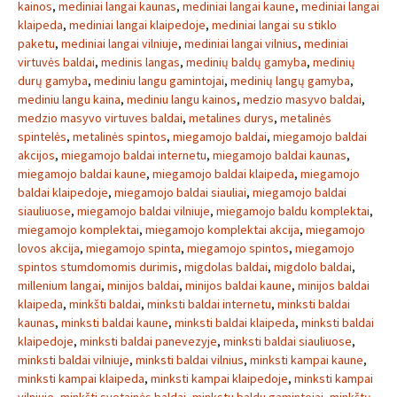
kainos
,
mediniai langai kaunas
,
mediniai langai kaune
,
mediniai langai
klaipeda
,
mediniai langai klaipedoje
,
mediniai langai su stiklo
paketu
,
mediniai langai vilniuje
,
mediniai langai vilnius
,
mediniai
virtuvės baldai
,
medinis langas
,
medinių baldų gamyba
,
medinių
durų gamyba
,
mediniu langu gamintojai
,
medinių langų gamyba
,
mediniu langu kaina
,
mediniu langu kainos
,
medzio masyvo baldai
,
medzio masyvo virtuves baldai
,
metalines durys
,
metalinės
spintelės
,
metalinės spintos
,
miegamojo baldai
,
miegamojo baldai
akcijos
,
miegamojo baldai internetu
,
miegamojo baldai kaunas
,
miegamojo baldai kaune
,
miegamojo baldai klaipeda
,
miegamojo
baldai klaipedoje
,
miegamojo baldai siauliai
,
miegamojo baldai
siauliuose
,
miegamojo baldai vilniuje
,
miegamojo baldu komplektai
,
miegamojo komplektai
,
miegamojo komplektai akcija
,
miegamojo
lovos akcija
,
miegamojo spinta
,
miegamojo spintos
,
miegamojo
spintos stumdomomis durimis
,
migdolas baldai
,
migdolo baldai
,
millenium langai
,
minijos baldai
,
minijos baldai kaune
,
minijos baldai
klaipeda
,
minkšti baldai
,
minksti baldai internetu
,
minksti baldai
kaunas
,
minksti baldai kaune
,
minksti baldai klaipeda
,
minksti baldai
klaipedoje
,
minksti baldai panevezyje
,
minksti baldai siauliuose
,
minksti baldai vilniuje
,
minksti baldai vilnius
,
minksti kampai kaune
,
minksti kampai klaipeda
,
minksti kampai klaipedoje
,
minksti kampai