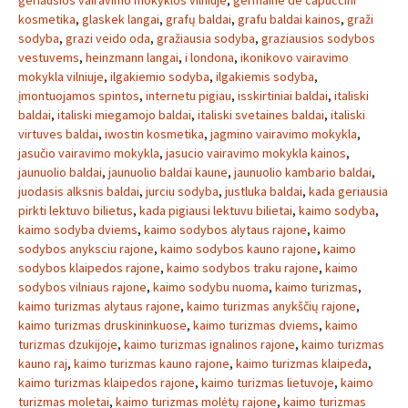
geriausios vairavimo mokyklos vilniuje
,
germaine de capuccini
kosmetika
,
glaskek langai
,
grafų baldai
,
grafu baldai kainos
,
graži
sodyba
,
grazi veido oda
,
gražiausia sodyba
,
graziausios sodybos
vestuvems
,
heinzmann langai
,
i londona
,
ikonikovo vairavimo
mokykla vilniuje
,
ilgakiemio sodyba
,
ilgakiemis sodyba
,
įmontuojamos spintos
,
internetu pigiau
,
isskirtiniai baldai
,
italiski
baldai
,
italiski miegamojo baldai
,
italiski svetaines baldai
,
italiski
virtuves baldai
,
iwostin kosmetika
,
jagmino vairavimo mokykla
,
jasučio vairavimo mokykla
,
jasucio vairavimo mokykla kainos
,
jaunuolio baldai
,
jaunuolio baldai kaune
,
jaunuolio kambario baldai
,
juodasis alksnis baldai
,
jurciu sodyba
,
justluka baldai
,
kada geriausia
pirkti lektuvo bilietus
,
kada pigiausi lektuvu bilietai
,
kaimo sodyba
,
kaimo sodyba dviems
,
kaimo sodybos alytaus rajone
,
kaimo
sodybos anyksciu rajone
,
kaimo sodybos kauno rajone
,
kaimo
sodybos klaipedos rajone
,
kaimo sodybos traku rajone
,
kaimo
sodybos vilniaus rajone
,
kaimo sodybu nuoma
,
kaimo turizmas
,
kaimo turizmas alytaus rajone
,
kaimo turizmas anykščių rajone
,
kaimo turizmas druskininkuose
,
kaimo turizmas dviems
,
kaimo
turizmas dzukijoje
,
kaimo turizmas ignalinos rajone
,
kaimo turizmas
kauno raj
,
kaimo turizmas kauno rajone
,
kaimo turizmas klaipeda
,
kaimo turizmas klaipedos rajone
,
kaimo turizmas lietuvoje
,
kaimo
turizmas moletai
,
kaimo turizmas molėtų rajone
,
kaimo turizmas