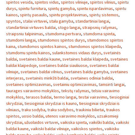
spintos vesida
,
spintos vidus
,
spintos vilniuje
,
spintos vilnius
,
spintu
durys
,
spintu furnitura
,
spintų gamyba
,
spintu ispardavimas
,
spintu
kainos
,
spintų pasaulis
,
spintu projektavimas
,
spintų sistemos
,
spyntos
,
stalai virtuvei
,
stalu gamyba
,
standartiniai langai
,
standartiniai virtuves baldai
,
stogo langai
,
straipsnių rašymas
,
straipsniu talpinimas
,
stumdoma pertvara
,
stumdoma spinta
,
stumdomi langai
,
stumdomos spintos durys
,
stumdomos spintos
kaina
,
stumdomos spintos kainos
,
stumdomos spintos klaipeda
,
stumdomu spintu kainos
,
sulankstomos vidaus durys
,
svetainės
baldai
,
svetaines baldai kaune
,
svetaines baldai klaipeda
,
svetaines
baldai klaipedoje
,
svetaines baldai siauliuose
,
svetaines baldai
vilniuje
,
svetaines baldai vilnius
,
svetaines baldu gamyba
,
svetaines
interjeras
,
svetainės minkšti baldai
,
svetaines odiniai baldai
,
svetaines optimizavimas
,
svetainiu optimizavimas
,
tamsinti langai
,
taurages vairavimo mokyklos
,
tekstų rašymas
,
telsiu vairavimo
mokyklos
,
terasos baldai
,
termo langai
,
testai vairavimo
,
tiesioginiai
skrydziai
,
tiesioginiai skrydziai is kauno
,
tiesioginiai skrydziai is
vilniaus
,
traku sodyba
,
traku sodybos
,
traukiniu bilietai
,
traukos
spintos
,
uosio baldai
,
utenos vairavimo mokyklos
,
uzsakomieji
skrydziai
,
užuolaidos virtuvei
,
vaikiska spinta
,
vaikiški baldai
,
vaikiski
baldai kaune
,
vaikiski baldai vilniuje
,
vaikiskos spintos
,
vaikisku