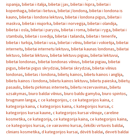
ispanija
,
bilietai i italija
,
bilietai į jav
,
bilietai i kipra
,
bilietai i
kopenhaga
,
bilietai i lietuva
,
bilietai į londoną
,
bilietai i londona is
kauno
,
bilietai i londona lektuvu
,
bilietai i londona pigus
,
bilietai i
maskva
,
bilietai i niujorka
,
bilietai i norvegija
,
bilietai i olandija
,
bilietai i osla
,
bilietai i paryziu
,
bilietai i roma
,
bilietai i ryga
,
bilietai i
stambula
,
bilietai i svedija
,
bilietai i tailanda
,
bilietai i tenerife
,
bilietai i turkija
,
bilietai i usa
,
bilietai i vilniu
,
bilietai i vokietija
,
bilietai
internetu
,
bilietai internetu lektuvu
,
bilietai kaunas londonas
,
bilietai
lektuvo
,
bilietai lėktuvu
,
bilietai lektuvu pigiau
,
bilietai lektuvui
,
bilietai londonas
,
bilietai londonas vilnius
,
bilietai pigiau
,
bilietai
pigus
,
bilietai pigus skrydziai
,
bilietai skrydziai
,
bilietai vilnius
londonas
,
bilietas i londona
,
bilietų kainos
,
bilietu kainos i anglija
,
bilietu kainos i londona
,
bilietu kainos lektuvu
,
bilietu paieska
,
bilietų
pasaulis
,
bilietu pirkimas internetu
,
bilietu rezervavimas
,
bilietu
uzsakymas
,
biuro baldai vilnius
,
biuro baldu gamyba
,
biuro spintos
,
brugmann langai
,
c ce kategorijos
,
c ce kategorijos kaina
,
c
kategorija kaina
,
c kategorijos kaina
,
c kategorijos kursai
,
c
kategorijos kursai kaune
,
c kategorijos kursai vilniuje
,
careline
kosmetika
,
ce kategorija
,
ce kategorija kaina
,
ce kategorijos kaina
,
ce kategorijos kursai
,
ce vairavimo kursai
,
čekiški virtuvės baldai
,
clinians kosmetika
,
d kategorijos kursai
,
dėvėti baldai
,
deveti baldai