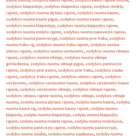
kaune nuoma
,
sodybos kauno rajone
,
sodybos kauno rajone nuoma
,
sodybos klaipedoje
,
sodybos klaipedos rajone
,
sodybos molėtų
rajone
,
sodybos nuoma alytaus rajone
,
sodybos nuoma kaune
,
sodybos nuoma kaune pigiai
,
sodybos nuoma kauno rajone
,
sodybos nuoma klaipedoje
,
sodybos nuoma klaipedos rajone
,
sodybos nuoma moletu rajone
,
sodybos nuoma panevezio rajone
,
sodybos nuoma panevezyje
,
sodybos nuoma prie traku
,
sodybos
nuoma traku raj
,
sodybos nuoma traku rajone
,
sodybos nuoma
utenos rajone
,
sodybos nuoma vestuvems
,
sodybos nuoma vilniaus
rajone
,
sodybos nuoma vilniuje
,
sodybos nuoma vilniuje
gimtadieniui
,
sodybos nuoma vilniuje pigiai
,
sodybos panevezio
rajone
,
sodybos prie ezero
,
sodybos prie traku
,
sodybos siauliu
rajone
,
sodybos traku rajone
,
sodybos utenos rajone
,
sodybos
vestuvems
,
sodybos vestuvems kaune
,
sodybos vestuvems kauno
rajone
,
sodybos vestuvems vilniuje
,
sodybos vilniaus rajone
,
sodybos vilniaus rajone nuoma
,
sodybos vilniuje
,
sodybos vilniuje
nuoma
,
sodybu nuoma alytaus rajone
,
sodybu nuoma kaune
,
sodybu
nuoma kauno raj
,
sodybu nuoma kauno rajone
,
sodybu nuoma
klaipeda
,
sodybu nuoma klaipedoje
,
sodybu nuoma klaipedos
rajone
,
sodybu nuoma moletu rajone
,
sodybu nuoma moletuose
,
sodybu nuoma panevezio rajone
,
sodybu nuoma panevezyje
,
sodybu nuoma siauliai
,
sodybu nuoma siauliuose
,
sodybu nuoma