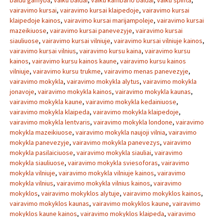
baldu gamyba
,
vaiku baldai
,
vaiku kambario baldai
,
vaiku spinta
,
vairavimo kursai
,
vairavimo kursai klaipedoje
,
vairavimo kursai
klaipedoje kainos
,
vairavimo kursai marijampoleje
,
vairavimo kursai
mazeikiuose
,
vairavimo kursai panevezyje
,
vairavimo kursai
siauliuose
,
vairavimo kursai vilniuje
,
vairavimo kursai vilniuje kainos
,
vairavimo kursai vilnius
,
vairavimo kursu kaina
,
vairavimo kursu
kainos
,
vairavimo kursu kainos kaune
,
vairavimo kursu kainos
vilniuje
,
vairavimo kursu trukme
,
vairavimo menas panevezyje
,
vairavimo mokykla
,
vairavimo mokykla alytus
,
vairavimo mokykla
jonavoje
,
vairavimo mokykla kainos
,
vairavimo mokykla kaunas
,
vairavimo mokykla kaune
,
vairavimo mokykla kedainiuose
,
vairavimo mokykla klaipeda
,
vairavimo mokykla klaipedoje
,
vairavimo mokykla lentvaris
,
vairavimo mokykla londone
,
vairavimo
mokykla mazeikiuose
,
vairavimo mokykla naujoji vilnia
,
vairavimo
mokykla panevezyje
,
vairavimo mokykla panevezys
,
vairavimo
mokykla pasilaiciuose
,
vairavimo mokykla siauliai
,
vairavimo
mokykla siauliuose
,
vairavimo mokykla sviesoforas
,
vairavimo
mokykla vilniuje
,
vairavimo mokykla vilniuje kainos
,
vairavimo
mokykla vilnius
,
vairavimo mokykla vilnius kainos
,
vairavimo
mokyklos
,
vairavimo mokyklos alytuje
,
vairavimo mokyklos kainos
,
vairavimo mokyklos kaunas
,
vairavimo mokyklos kaune
,
vairavimo
mokyklos kaune kainos
,
vairavimo mokyklos klaipeda
,
vairavimo