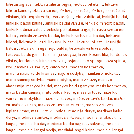
bilietai pigiausi
,
lektuvu bilietai pigus
,
lektuvu bilietai.lt
,
lektuvu
bilietu kainos
,
lektuvu kainos
,
lėktuvų skrydžiai
,
lėktuvų skrydžiai iš
vilniaus
,
lėktuvų skrydžių tvarkaraštis
,
lektuvubilietai
,
lenkiški baldai
,
lenkiski baldai kaune
,
lenkiski baldai vilniuje
,
lenkiski minksti baldai
,
lenkiski odiniai baldai
,
lenkiski plastikiniai langai
,
lenkiski svetaines
baldai
,
lenkiški virtuvės baldai
,
lenkiski virtuviniai baldai
,
liektuvo
biletai
,
liektuvo bilietai
,
liektuvu biletai
,
liektuvu bilietai
,
lietuviški
baldai
,
lietuviski miegamojo baldai
,
lietuviski virtuves baldai
,
lietuvos baldu gamintojai
,
lingiu sodyba
,
lirene kosmetika
,
londonas
vilnius
,
londonas vilnius skrydziai
,
losjonas nuo spuogu
,
lova spinta
,
lovu gamyba kaune
,
lygi veido oda
,
madara kosmetika
,
maitinamasis veido kremas
,
majoru sodyba
,
manikiuro mokykla
,
mano saunioji sodyba
,
mano sodyba
,
mano virtuvė
,
masazo
akademija
,
masyvo baldai
,
masyvo baldu gamyba
,
matis kosmetika
,
mato baldai kaunas
,
mato baldai kaune
,
maža virtuvė
,
mazeikiu
vairavimo mokyklos
,
mazos virtuves
,
mažos virtuvės baldai
,
mažos
virtuvės dizainas
,
mazos virtuves interjeras
,
mazos virtuves
isplanavimas
,
mazu virtuviu baldai
,
medinės durys
,
medinės lauko
durys
,
medines spintos
,
medines virtuves
,
mediniai ar plastikiniai
langai
,
mediniai baldai
,
mediniai baldai pagal uzsakyma
,
mediniai
langai
,
mediniai langai akcija
,
mediniai langai kaina
,
mediniai langai