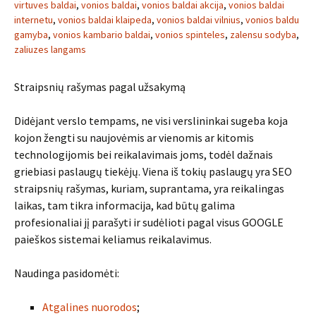
virtuves baldai
,
vonios baldai
,
vonios baldai akcija
,
vonios baldai
internetu
,
vonios baldai klaipeda
,
vonios baldai vilnius
,
vonios baldu
gamyba
,
vonios kambario baldai
,
vonios spinteles
,
zalensu sodyba
,
zaliuzes langams
Straipsnių rašymas pagal užsakymą
Didėjant verslo tempams, ne visi verslininkai sugeba koja
kojon žengti su naujovėmis ar vienomis ar kitomis
technologijomis bei reikalavimais joms, todėl dažnais
griebiasi paslaugų tiekėjų. Viena iš tokių paslaugų yra SEO
straipsnių rašymas, kuriam, suprantama, yra reikalingas
laikas, tam tikra informacija, kad būtų galima
profesionaliai jį parašyti ir sudėlioti pagal visus GOOGLE
paieškos sistemai keliamus reikalavimus.
Naudinga pasidomėti:
Atgalines nuorodos
;