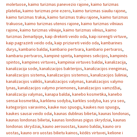
moletuose
,
kaimo turizmas panevezio rajone
,
kaimo turizmas
plateliai
,
kaimo turizmas prie ezero
,
kaimo turizmas siauliu rajone
,
kaimo turizmas trakai
,
kaimo turizmas traku rajone
,
kaimo turizmas
trakuose
,
kaimo turizmas utenos rajone
,
kaimo turizmas vilniaus
rajone
,
kaimo turizmas vilniuje
,
kaimo turizmas vilnius
,
kaimo
turizmas žemaitijoje
,
kaip drekinti veido oda
,
kaip isirengti virtuve
,
kaip pagrazinti veido oda
,
kaip priziureti veido oda
,
kambarines
durys
,
kambario baldai
,
kambario pertvara
,
kambario pertvaros
,
kambariu pertvaros
,
kampinė spinta
,
kampines sekcijos
,
kampinės
spintos
,
kampines virtuves
,
kampiniai virtuves baldai
,
kanalizacija
,
kanalizacija sode
,
kanalizacijos bakterijos
,
kanalizacijos irengimas
,
kanalizacijos sistema
,
kanalizacijos sistemos
,
kanalizacijos šuliniai
,
kanalizacijos valiklis
,
kanalizacijos valymas
,
kanalizacijos valymo
lynas
,
kanalizacijos valymo priemones
,
kanalizacijos vamzdžiai
,
kanalizaciju valymas
,
kanapa baldai
,
kanebo kosmetika
,
kanebo
sensai kosmetika
,
karklenu sodyba
,
karkles sodyba
,
kas yra seo
,
kategorijos vairavimo
,
kauke nuo spuogu
,
kaukes nuo spuogu
,
kaukes sausai veido odai
,
kaunas dublinas bilietai
,
kaunas londonas
,
kaunas londonas bilietai
,
kaunas londonas pigus skrydziai
,
kaunas
londonas skrydziai
,
kauno aerouostas
,
kauno baldai
,
kauno oro
uostas
,
kauno oro uostas bilietu kainos
,
kėdės virtuvei
,
kelione i