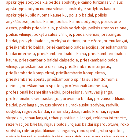
apskrityje sodybos klaipedos apskrityje kaimo turizmas vilniaus
apskrityje sodybu nuoma vilniaus apskrityje sodybos kauno
apskrityje kubilo nuoma kaune ku
,
poilsio baldai
,
poilsis
anykščiuose
,
poilsis kaime
,
poilsis kaimo sodyboje
,
poilsis prie
ezero
,
poilsis prie vilniaus
,
poilsis sodyboje
,
poilsis utenos rajone
,
poilsis vilniuje
,
pokyliu sales vilniuje
,
ponds kremas
,
prabangus
baldai
,
prekyba baldais
,
prekyba durimis
,
prie ežero
,
prienu langai
,
prieškambario baldai
,
prieškambario baldai akcijos
,
prieskambario
baldai internetu
,
prieskambario baldai kaina
,
prieskambario baldai
kaune
,
prieskambario baldai klaipedoje
,
prieskambario baldai
vilniuje
,
prieškambario dizainas
,
prieškambario interjeras
,
prieškambario komplektai
,
prieškambario komplektas
,
prieškambario spinta
,
prieškambario spinta su stumdomomis
durimis
,
prieškambario spintos
,
profesionali kosmetika
,
profesionali kosmetika veidui
,
profesionali virtuvės įranga
,
profesionalios seo paslaugos
,
provanso baldai
,
provanso stiliaus
baldai
,
pvc langai
,
pygus skrydziai
,
rackausku sodyba
,
radvilių
sodyba
,
raguvos baldai
,
rainer skrydziai
,
ranku kremai
,
raynair
skrydziai
,
rehau langai
,
rehau plastikiniai langai
,
reklama internete
,
rezervacijos bilietai
,
rojaus baldai
,
rojaus baldai isparduotuve
,
roko
sodyba
,
roletai plastikiniams langams
,
rubu spinta
,
rubu spintos
,