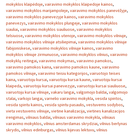
mokyklos klaipėdoje
,
vairavimo mokyklos klaipedoje kainos
,
vairavimo mokyklos marijampoleje
,
vairavimo mokyklos panevėžyje
,
vairavimo mokyklos panevezyje kainos
,
vairavimo mokyklos
panevezys
,
vairavimo mokyklos plungeje
,
vairavimo mokyklos
siauliai
,
vairavimo mokyklos siauliuose
,
vairavimo mokyklos
telsiuose
,
vairavimo mokyklos utenoje
,
vairavimo mokyklos vilniuje
,
vairavimo mokyklos vilniuje atsiliepimai
,
vairavimo mokyklos vilniuje
fabijoniskese
,
vairavimo mokyklos vilniuje kainos
,
vairavimo
mokyklos vilniuje zirmunuose
,
vairavimo mokyklos vilnius
,
vairavimo
mokyklų reitingai
,
vairavimo mokymas
,
vairavimo pamokos
,
vairavimo pamokos kaina
,
vairavimo pamokos kaune
,
vairavimo
pamokos vilniuje
,
vairavimo teisiu kategorijos
,
vairuotojo teises
kaina
,
vairuotoju kursai
,
vairuotoju kursai kaune
,
vairuotoju kursai
klaipeda
,
vairuotoju kursai panevezyje
,
vairuotoju kursai siauliuose
,
vairuotoju kursai vilniuje
,
vakaru langai
,
valgomojo baldai
,
valgomojo
stalai
,
varkojo langai
,
varnelio vairavimo mokykla
,
vesida spintos
,
vesida spintu kainos
,
vesida spintu pasaulis
,
vestuvems sodybos
,
vieta vestuvems vilniuje
,
vietine kanalizacija
,
vietines kanalizacijos
irengimas
,
vilniaus baldai
,
vilniaus vairavimo mokykla
,
vilniaus
vairavimo mokyklos
,
vilnius amsterdamas skrydziai
,
vilnius berlynas
skrydis
,
vilnius edinburgas
,
vilnius kijevas lektuvu
,
vilnius