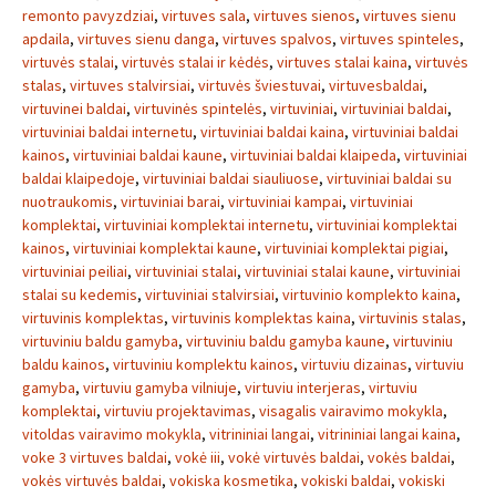
remonto pavyzdziai
,
virtuves sala
,
virtuves sienos
,
virtuves sienu
apdaila
,
virtuves sienu danga
,
virtuves spalvos
,
virtuves spinteles
,
virtuvės stalai
,
virtuvės stalai ir kėdės
,
virtuves stalai kaina
,
virtuvės
stalas
,
virtuves stalvirsiai
,
virtuvės šviestuvai
,
virtuvesbaldai
,
virtuvinei baldai
,
virtuvinės spintelės
,
virtuviniai
,
virtuviniai baldai
,
virtuviniai baldai internetu
,
virtuviniai baldai kaina
,
virtuviniai baldai
kainos
,
virtuviniai baldai kaune
,
virtuviniai baldai klaipeda
,
virtuviniai
baldai klaipedoje
,
virtuviniai baldai siauliuose
,
virtuviniai baldai su
nuotraukomis
,
virtuviniai barai
,
virtuviniai kampai
,
virtuviniai
komplektai
,
virtuviniai komplektai internetu
,
virtuviniai komplektai
kainos
,
virtuviniai komplektai kaune
,
virtuviniai komplektai pigiai
,
virtuviniai peiliai
,
virtuviniai stalai
,
virtuviniai stalai kaune
,
virtuviniai
stalai su kedemis
,
virtuviniai stalvirsiai
,
virtuvinio komplekto kaina
,
virtuvinis komplektas
,
virtuvinis komplektas kaina
,
virtuvinis stalas
,
virtuviniu baldu gamyba
,
virtuviniu baldu gamyba kaune
,
virtuviniu
baldu kainos
,
virtuviniu komplektu kainos
,
virtuviu dizainas
,
virtuviu
gamyba
,
virtuviu gamyba vilniuje
,
virtuviu interjeras
,
virtuviu
komplektai
,
virtuviu projektavimas
,
visagalis vairavimo mokykla
,
vitoldas vairavimo mokykla
,
vitrininiai langai
,
vitrininiai langai kaina
,
voke 3 virtuves baldai
,
vokė iii
,
vokė virtuvės baldai
,
vokės baldai
,
vokės virtuvės baldai
,
vokiska kosmetika
,
vokiski baldai
,
vokiski