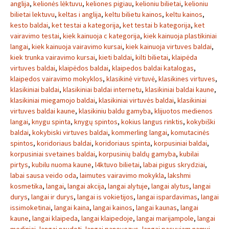
anglija
,
kelionės lėktuvu
,
keliones pigiau
,
kelioniu bilietai
,
kelioniu
bilietai lektuvu
,
keltas i anglija
,
keltu bilietu kainos
,
keltu kainos
,
kesto baldai
,
ket testai a kategorija
,
ket testai b kategorija
,
ket
vairavimo testai
,
kiek kainuoja c kategorija
,
kiek kainuoja plastikiniai
langai
,
kiek kainuoja vairavimo kursai
,
kiek kainuoja virtuves baldai
,
kiek trunka vairavimo kursai
,
kieti baldai
,
kilti bilietai
,
klaipėda
virtuves baldai
,
klaipėdos baldai
,
klaipedos baldai katalogas
,
klaipedos vairavimo mokyklos
,
klasikinė virtuvė
,
klasikines virtuves
,
klasikiniai baldai
,
klasikiniai baldai internetu
,
klasikiniai baldai kaune
,
klasikiniai miegamojo baldai
,
klasikiniai virtuvės baldai
,
klasikiniai
virtuves baldai kaune
,
klasikiniu baldu gamyba
,
klijuotos medienos
langai
,
knygu spinta
,
knygų spintos
,
kokius langus rinktis
,
kokybiški
baldai
,
kokybiski virtuves baldai
,
kommerling langai
,
komutacinės
spintos
,
koridoriaus baldai
,
koridoriaus spinta
,
korpusiniai baldai
,
korpusiniai svetaines baldai
,
korpusinių baldų gamyba
,
kubilai
pirtys
,
kubilu nuoma kaune
,
l4ktuvo bilietai
,
labai pigus skrydziai
,
labai sausa veido oda
,
laimutes vairavimo mokykla
,
lakshmi
kosmetika
,
langai
,
langai akcija
,
langai alytuje
,
langai alytus
,
langai
durys
,
langai ir durys
,
langai is vokietijos
,
langai ispardavimas
,
langai
issimoketinai
,
langai kaina
,
langai kainos
,
langai kaunas
,
langai
kaune
,
langai klaipeda
,
langai klaipedoje
,
langai marijampole
,
langai