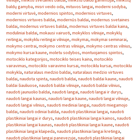
vilniuje
,
minkšti svetainės baldai
,
minkstu baldu gamintojai
,
minkštų
baldų gamyba
,
misri veido oda
,
mituvos langai
,
moderni sodyba
,
moderni virtuvė
,
modernios spintos
,
modernios virtuves
,
modernios virtuves baldai
,
modernūs baldai
,
modernus svetaines
baldai
,
modernus virtuves baldai
,
modernus virtuves baldai kaina
,
moduliniai baldai
,
mokausi vairuoti
,
mokyklos vilniuje
,
mokyklų
reitingai
,
mokyklu reitingai vilniuje
,
mokymai
,
mokymai seminarai
,
mokymo centrai
,
mokymo centras vilniuje
,
mokymo centras vilnius
,
mokymo kursai kaune
,
moletu sodybos
,
montuojamos spintos
,
motociklo kategorijos
,
motociklo teises kaina
,
motociklo
vairavimas
,
motociklo vairavimo kursai
,
motociklu kursai
,
motociklu
mokykla
,
naturalaus medzio baldai
,
naturalaus medzio virtuves
baldai
,
naudota spinta
,
naudoti baldai
,
naudoti baldai kaune
,
naudoti
baldai šiauliuose
,
naudoti baldai vilniuje
,
naudoti baldai vilnius
,
naudoti jaunuolio baldai
,
naudoti langai
,
naudoti langai ir durys
,
naudoti langai kaunas
,
naudoti langai kaune
,
naudoti langai vilniuje
,
naudoti langai vilnius
,
naudoti mediniai langai
,
naudoti miegamojo
baldai
,
naudoti odiniai baldai
,
naudoti plastikiniai langai
,
naudoti
plastikiniai langai ir durys
,
naudoti plastikiniai langai kainos
,
naudoti
plastikiniai langai kaunas
,
naudoti plastikiniai langai kaune
,
naudoti
plastikiniai langai klaipeda
,
naudoti plastikiniai langai kretinga
,
naudoti plastikiniai langai panevezyje
,
naudoti plastikiniai langai