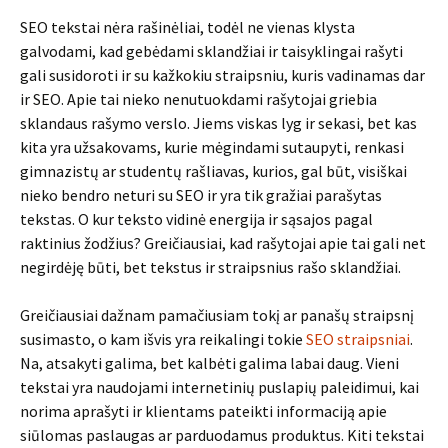
SEO tekstai nėra rašinėliai, todėl ne vienas klysta
galvodami, kad gebėdami sklandžiai ir taisyklingai rašyti
gali susidoroti ir su kažkokiu straipsniu, kuris vadinamas dar
ir SEO. Apie tai nieko nenutuokdami rašytojai griebia
sklandaus rašymo verslo. Jiems viskas lyg ir sekasi, bet kas
kita yra užsakovams, kurie mėgindami sutaupyti, renkasi
gimnazistų ar studentų rašliavas, kurios, gal būt, visiškai
nieko bendro neturi su SEO ir yra tik gražiai parašytas
tekstas. O kur teksto vidinė energija ir sąsajos pagal
raktinius žodžius? Greičiausiai, kad rašytojai apie tai gali net
negirdėję būti, bet tekstus ir straipsnius rašo sklandžiai.
Greičiausiai dažnam pamačiusiam tokį ar panašų straipsnį
susimasto, o kam išvis yra reikalingi tokie
SEO straipsniai
.
Na, atsakyti galima, bet kalbėti galima labai daug. Vieni
tekstai yra naudojami internetinių puslapių paleidimui, kai
norima aprašyti ir klientams pateikti informaciją apie
siūlomas paslaugas ar parduodamus produktus. Kiti tekstai