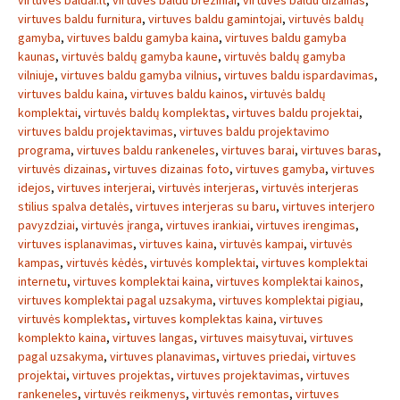
virtuves baldai.lt
,
virtuves baldu breziniai
,
virtuves baldu dizainas
,
virtuves baldu furnitura
,
virtuves baldu gamintojai
,
virtuvės baldų
gamyba
,
virtuves baldu gamyba kaina
,
virtuves baldu gamyba
kaunas
,
virtuvės baldų gamyba kaune
,
virtuvės baldų gamyba
vilniuje
,
virtuves baldu gamyba vilnius
,
virtuves baldu ispardavimas
,
virtuves baldu kaina
,
virtuves baldu kainos
,
virtuvės baldų
komplektai
,
virtuvės baldų komplektas
,
virtuves baldu projektai
,
virtuves baldu projektavimas
,
virtuves baldu projektavimo
programa
,
virtuves baldu rankeneles
,
virtuves barai
,
virtuves baras
,
virtuvės dizainas
,
virtuves dizainas foto
,
virtuves gamyba
,
virtuves
idejos
,
virtuves interjerai
,
virtuvės interjeras
,
virtuvės interjeras
stilius spalva detalės
,
virtuves interjeras su baru
,
virtuves interjero
pavyzdziai
,
virtuvės įranga
,
virtuves irankiai
,
virtuves irengimas
,
virtuves isplanavimas
,
virtuves kaina
,
virtuvės kampai
,
virtuvės
kampas
,
virtuvės kėdės
,
virtuvės komplektai
,
virtuves komplektai
internetu
,
virtuves komplektai kaina
,
virtuves komplektai kainos
,
virtuves komplektai pagal uzsakyma
,
virtuves komplektai pigiau
,
virtuvės komplektas
,
virtuves komplektas kaina
,
virtuves
komplekto kaina
,
virtuves langas
,
virtuves maisytuvai
,
virtuves
pagal uzsakyma
,
virtuves planavimas
,
virtuves priedai
,
virtuves
projektai
,
virtuves projektas
,
virtuves projektavimas
,
virtuves
rankeneles
,
virtuvės reikmenys
,
virtuvės remontas
,
virtuves