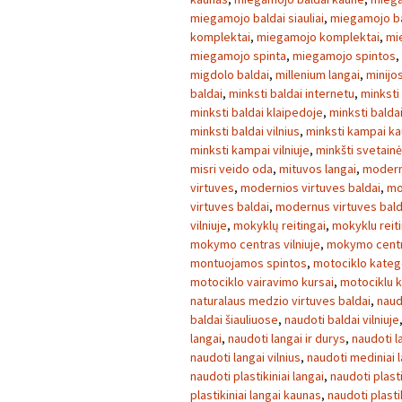
miegamojo baldai siauliai
,
miegamojo ba
komplektai
,
miegamojo komplektai
,
mi
miegamojo spinta
,
miegamojo spintos
,
migdolo baldai
,
millenium langai
,
minijo
baldai
,
minksti baldai internetu
,
minksti
minksti baldai klaipedoje
,
minksti balda
minksti baldai vilnius
,
minksti kampai k
minksti kampai vilniuje
,
minkšti svetainė
misri veido oda
,
mituvos langai
,
modern
virtuves
,
modernios virtuves baldai
,
mo
virtuves baldai
,
modernus virtuves bald
vilniuje
,
mokyklų reitingai
,
mokyklu reiti
mokymo centras vilniuje
,
mokymo centra
montuojamos spintos
,
motociklo kateg
motociklo vairavimo kursai
,
motociklu k
naturalaus medzio virtuves baldai
,
naud
baldai šiauliuose
,
naudoti baldai vilniuje
langai
,
naudoti langai ir durys
,
naudoti l
naudoti langai vilnius
,
naudoti mediniai 
naudoti plastikiniai langai
,
naudoti plasti
plastikiniai langai kaunas
,
naudoti plasti