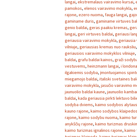
langai
,
ekstremalaus vairavimo kursai
,
pamokos
,
elenos vairavimo mokykla
,
e
rajone
,
ezero nuoma
,
fauga langai
,
gajo
gaminame duris
,
gaminame virtuves ba
genio baldai
,
geras paakiu kremas
,
ger
langai
,
geri virtuves baldai
,
geriausi lan
geriausia vairavimo mokykla
,
geriausia
vilniuje
,
geriausias kremas nuo rauksliu
geriausios vairavimo mokyklos vilniuje
,
baldai
,
grafu baldai kainos
,
graži sodyb
vestuvems
,
heinzmann langai
,
i london
ilgakiemis sodyba
,
įmontuojamos spint
miegamojo baldai
,
italiski svetaines bal
vairavimo mokykla
,
jasučio vairavimo m
jaunuolio baldai kaune
,
jaunuolio kambar
baldai
,
kada geriausia pirkti lektuvo bil
sodyba dviems
,
kaimo sodybos alytaus
kauno rajone
,
kaimo sodybos klaipedos
rajone
,
kaimo sodybu nuoma
,
kaimo tu
anykščių rajone
,
kaimo turizmas druski
kaimo turizmas ignalinos rajone
,
kaimo 
turizmas klaipeda
,
kaimo turizmas klai