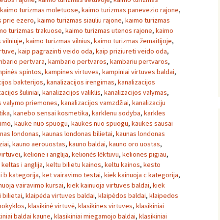
kaimo turizmas moletuose
,
kaimo turizmas panevezio rajone
,
 prie ezero
,
kaimo turizmas siauliu rajone
,
kaimo turizmas
mo turizmas trakuose
,
kaimo turizmas utenos rajone
,
kaimo
vilniuje
,
kaimo turizmas vilnius
,
kaimo turizmas žemaitijoje
,
irtuve
,
kaip pagrazinti veido oda
,
kaip priziureti veido oda
,
bario pertvara
,
kambario pertvaros
,
kambariu pertvaros
,
pinės spintos
,
kampines virtuves
,
kampiniai virtuves baldai
,
cijos bakterijos
,
kanalizacijos irengimas
,
kanalizacijos
acijos šuliniai
,
kanalizacijos valiklis
,
kanalizacijos valymas
,
os valymo priemones
,
kanalizacijos vamzdžiai
,
kanalizaciju
ika
,
kanebo sensai kosmetika
,
karklenu sodyba
,
karkles
vimo
,
kauke nuo spuogu
,
kaukes nuo spuogu
,
kaukes sausai
nas londonas
,
kaunas londonas bilietai
,
kaunas londonas
iai
,
kauno aerouostas
,
kauno baldai
,
kauno oro uostas
,
irtuvei
,
kelione i anglija
,
kelionės lėktuvu
,
keliones pigiau
,
,
keltas i anglija
,
keltu bilietu kainos
,
keltu kainos
,
kesto
i b kategorija
,
ket vairavimo testai
,
kiek kainuoja c kategorija
,
nuoja vairavimo kursai
,
kiek kainuoja virtuves baldai
,
kiek
i bilietai
,
klaipėda virtuves baldai
,
klaipėdos baldai
,
klaipedos
mokyklos
,
klasikinė virtuvė
,
klasikines virtuves
,
klasikiniai
kiniai baldai kaune
,
klasikiniai miegamojo baldai
,
klasikiniai