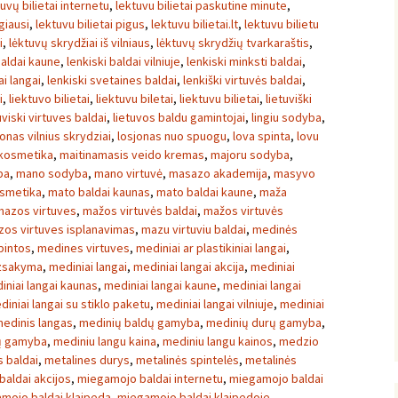
tuvų bilietai internetu
,
lektuvu bilietai paskutine minute
,
igiausi
,
lektuvu bilietai pigus
,
lektuvu bilietai.lt
,
lektuvu bilietu
i
,
lėktuvų skrydžiai iš vilniaus
,
lėktuvų skrydžių tvarkaraštis
,
baldai kaune
,
lenkiski baldai vilniuje
,
lenkiski minksti baldai
,
ai langai
,
lenkiski svetaines baldai
,
lenkiški virtuvės baldai
,
i
,
liektuvo bilietai
,
liektuvu biletai
,
liektuvu bilietai
,
lietuviški
uviski virtuves baldai
,
lietuvos baldu gamintojai
,
lingiu sodyba
,
onas vilnius skrydziai
,
losjonas nuo spuogu
,
lova spinta
,
lovu
kosmetika
,
maitinamasis veido kremas
,
majoru sodyba
,
ba
,
mano sodyba
,
mano virtuvė
,
masazo akademija
,
masyvo
osmetika
,
mato baldai kaunas
,
mato baldai kaune
,
maža
mazos virtuves
,
mažos virtuvės baldai
,
mažos virtuvės
os virtuves isplanavimas
,
mazu virtuviu baldai
,
medinės
pintos
,
medines virtuves
,
mediniai ar plastikiniai langai
,
uzsakyma
,
mediniai langai
,
mediniai langai akcija
,
mediniai
iniai langai kaunas
,
mediniai langai kaune
,
mediniai langai
diniai langai su stiklo paketu
,
mediniai langai vilniuje
,
mediniai
edinis langas
,
medinių baldų gamyba
,
medinių durų gamyba
,
ų gamyba
,
mediniu langu kaina
,
mediniu langu kainos
,
medzio
 baldai
,
metalines durys
,
metalinės spintelės
,
metalinės
aldai akcijos
,
miegamojo baldai internetu
,
miegamojo baldai
mojo baldai klaipeda
,
miegamojo baldai klaipedoje
,