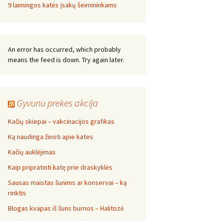
9 laimingos katės įsakų šeimininkams
An error has occurred, which probably
means the feed is down. Try again later.
Gyvunu prekes akcija
Kačių skiepai – vakcinacijos grafikas
Ką naudinga žinoti apie kates
Kačių auklėjimas
Kaip pripratinti katę prie draskyklės
Sausas maistas šunims ar konservai – ką
rinktis
Blogas kvapas iš šuns burnos – Halitozė