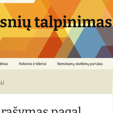
psnių talpinimas
dimas
Kelionės ir bilietai
Nemokamų skelbimų portalas
au
 rašymas pagal