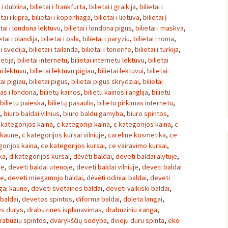
i i dublina
,
bilietai i frankfurta
,
bilietai i graikija
,
bilietai i
etai i kipra
,
bilietai i kopenhaga
,
bilietai i lietuva
,
bilietai į
etai i londona lektuvu
,
bilietai i londona pigus
,
bilietai i maskva
,
etai i olandija
,
bilietai i osla
,
bilietai i paryziu
,
bilietai i roma
,
 i svedija
,
bilietai i tailanda
,
bilietai i tenerife
,
bilietai i turkija
,
ietija
,
bilietai internetu
,
bilietai internetu lektuvu
,
bilietai
ai lėktuvu
,
bilietai lektuvu pigiau
,
bilietai lektuvui
,
bilietai
tai pigiau
,
bilietai pigus
,
bilietai pigus skrydziai
,
bilietai
tas i londona
,
bilietų kainos
,
bilietu kainos i anglija
,
bilietu
bilietu paieska
,
bilietų pasaulis
,
bilietu pirkimas internetu
,
,
biuro baldai vilnius
,
biuro baldu gamyba
,
biuro spintos
,
 kategorijos kaina
,
c kategorija kaina
,
c kategorijos kaina
,
c
 kaune
,
c kategorijos kursai vilniuje
,
careline kosmetika
,
ce
gorijos kaina
,
ce kategorijos kursai
,
ce vairavimo kursai
,
ka
,
d kategorijos kursai
,
dėvėti baldai
,
deveti baldai alytuje
,
ne
,
deveti baldai utenoje
,
deveti baldai vilniuje
,
deveti baldai
ne
,
deveti miegamojo baldai
,
dėvėti odiniai baldai
,
deveti
ngai kaune
,
deveti svetaines baldai
,
deveti vaikiski baldai
,
 baldai
,
devetos spintos
,
diforma baldai
,
doleta langai
,
es durys
,
drabuzines isplanavimas
,
drabuziniu iranga
,
rabuziu spintos
,
dvarykščių sodyba
,
dvieju duru spinta
,
eko