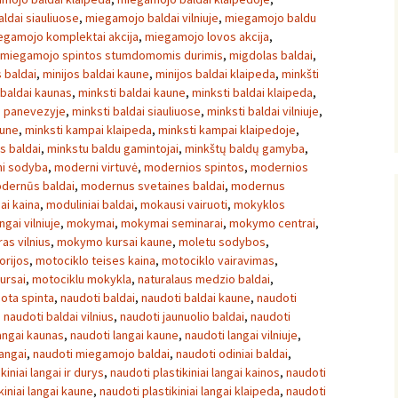
ldai siauliuose
,
miegamojo baldai vilniuje
,
miegamojo baldu
egamojo komplektai akcija
,
miegamojo lovos akcija
,
miegamojo spintos stumdomomis durimis
,
migdolas baldai
,
s baldai
,
minijos baldai kaune
,
minijos baldai klaipeda
,
minkšti
 baldai kaunas
,
minksti baldai kaune
,
minksti baldai klaipeda
,
i panevezyje
,
minksti baldai siauliuose
,
minksti baldai vilniuje
,
aune
,
minksti kampai klaipeda
,
minksti kampai klaipedoje
,
s baldai
,
minkstu baldu gamintojai
,
minkštų baldų gamyba
,
i sodyba
,
moderni virtuvė
,
modernios spintos
,
modernios
dernūs baldai
,
modernus svetaines baldai
,
modernus
ai kaina
,
moduliniai baldai
,
mokausi vairuoti
,
mokyklos
ngai vilniuje
,
mokymai
,
mokymai seminarai
,
mokymo centrai
,
s vilnius
,
mokymo kursai kaune
,
moletu sodybos
,
orijos
,
motociklo teises kaina
,
motociklo vairavimas
,
ursai
,
motociklu mokykla
,
naturalaus medzio baldai
,
ota spinta
,
naudoti baldai
,
naudoti baldai kaune
,
naudoti
,
naudoti baldai vilnius
,
naudoti jaunuolio baldai
,
naudoti
angai kaunas
,
naudoti langai kaune
,
naudoti langai vilniuje
,
langai
,
naudoti miegamojo baldai
,
naudoti odiniai baldai
,
kiniai langai ir durys
,
naudoti plastikiniai langai kainos
,
naudoti
kiniai langai kaune
,
naudoti plastikiniai langai klaipeda
,
naudoti