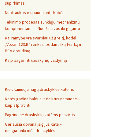
supirkimas
Nuotraukos ir spauda ant drobės
Tekinimo procesas sunkiųjų mechanizmų
komponentams – Nuo žaliavos iki giganto
Kai ramybė yra svarbiau už greitį, kodėl
„Vezam123.lt“ renkasi pedantišką tvarką ir
BCA draudimą
Kaip pagerinti užsakymų valdymą?
Kiek kainuoja nagų draskyklės katėms
Katės gadina baldus ir daiktus namuose –
kaip atpratinti
Pagrindinė draskyklių katėms paskirtis
Geriausia dovana įsigijus katę –
daugiafunkcinės draskyklės