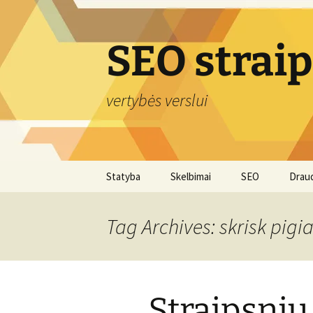
Skip
to
content
SEO strai
vertybės verslui
Statyba
Skelbimai
SEO
Drau
Tag Archives: skrisk pigi
Straipsnių