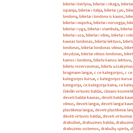
bilietai i berlyna
,
bilietai i cikaga
,
bilieta
ispanija
,
bilietai i italija
,
bilietai į jav
,
bili
londoną
,
bilietai i londona is kauno
,
bili
bilietai i niujorka
,
bilietai i norvegija
,
bili
bilietai i ryga
,
bilietai i stambula
,
bilietai
bilietai i usa
,
bilietai i vilniu
,
bilietai i vok
kaunas londonas
,
bilietai lektuvo
,
biliet
londonas
,
bilietai londonas vilnius
,
bilie
skrydziai
,
bilietai vilnius londonas
,
bilie
kainos i londona
,
bilietu kainos lektuvu
,
bilietu rezervavimas
,
bilietu uzsakymas
brugmann langai
,
c ce kategorijos
,
c ce
kategorijos kursai
,
c kategorijos kursai
kategorija
,
ce kategorija kaina
,
ce kate
čekiški virtuvės baldai
,
clinians kosmeti
deveti baldai kaunas
,
dėvėti baldai kau
vilnius
,
deveti langai
,
deveti langai kau
plastikiniai langai
,
deveti plastikiniai la
dėvėti virtuvės baldai
,
deveti virtuviniai
drabužinė
,
drabuzines baldai
,
drabuzin
drabuziniu sistemos
,
drabužių spinta
,
d