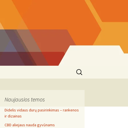
Search
for:
Naujausios temos
Didelis vidaus durų pasirinkimas – rankenos
ir dizainas
CBD aliejaus nauda gyvūnams