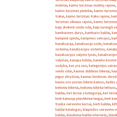
moletai
,
kaimo turizmas molėtų rajone
,
kaimo turizmas plateliai
,
kaimo turizmas
trakai
,
kaimo turizmas traku rajone
,
kai
turizmas vilniaus rajone
,
kaimo turizmas 
kaip drekinti veido oda
,
kaip isirengti v
kambarines durys
,
kambario baldai
,
kam
kampinė spinta
,
kampines sekcijos
,
kam
kanalizacija
,
kanalizacija sode
,
kanaliza
sistema
,
kanalizacijos sistemos
,
kanaliz
kanalizacijos valymo lynas
,
kanalizacij
valymas
,
kanapa baldai
,
kanebo kosmet
sodyba
,
kas yra seo
,
kategorijos vaira
veido odai
,
kaunas dublinas bilietai
,
kau
pigus skrydziai
,
kaunas londonas skrydz
kauno oro uostas bilietu kainos
,
kėdės v
kelioniu bilietai
,
kelioniu bilietai lektuvu
baldai
,
ket testai a kategorija
,
ket testa
kiek kainuoja plastikiniai langai
,
kiek kai
trunka vairavimo kursai
,
kieti baldai
,
kilt
baldai katalogas
,
klaipedos vairavimo 
baldai
,
klasikiniai baldai internetu
,
klasi