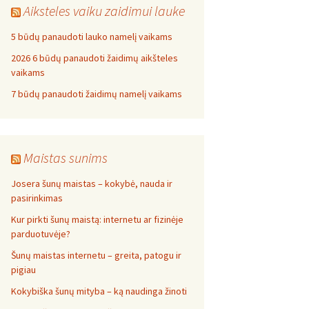
Aiksteles vaiku zaidimui lauke
5 būdų panaudoti lauko namelį vaikams
2026 6 būdų panaudoti žaidimų aikšteles
vaikams
7 būdų panaudoti žaidimų namelį vaikams
Maistas sunims
Josera šunų maistas – kokybė, nauda ir
pasirinkimas
Kur pirkti šunų maistą: internetu ar fizinėje
parduotuvėje?
Šunų maistas internetu – greita, patogu ir
pigiau
Kokybiška šunų mityba – ką naudinga žinoti