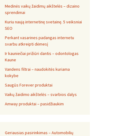
Medinės vaikų žaidimų aikštelės – dizaino
sprendimai
Kuriu naują internetinę svetainę. 5 veiksniai
SEO
Perkant vasarines padangas internetu
svarbu atkreipti dėmesį
Ir kauniečiai prižiūri dantis – odontologas
Kaune
Vandens filtrai – naudokitės kuriama
kokybe
Saugūs Forever produktai
Vaikų žaidimo aikštelės – svarbios dalys
Amway produktai – pasidžiaukim
Geriausias pasirinkimas – Automobilių