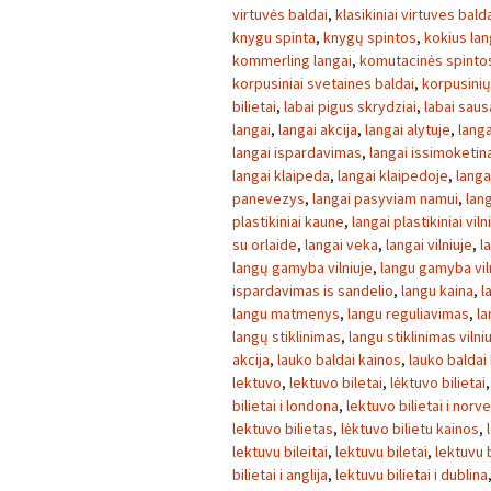
virtuvės baldai
,
klasikiniai virtuves bald
knygu spinta
,
knygų spintos
,
kokius lan
kommerling langai
,
komutacinės spinto
korpusiniai svetaines baldai
,
korpusini
bilietai
,
labai pigus skrydziai
,
labai sau
langai
,
langai akcija
,
langai alytuje
,
langa
langai ispardavimas
,
langai issimoketin
langai klaipeda
,
langai klaipedoje
,
langa
panevezys
,
langai pasyviam namui
,
lang
plastikiniai kaune
,
langai plastikiniai viln
su orlaide
,
langai veka
,
langai vilniuje
,
l
langų gamyba vilniuje
,
langu gamyba vil
ispardavimas is sandelio
,
langu kaina
,
l
langu matmenys
,
langu reguliavimas
,
la
langų stiklinimas
,
langu stiklinimas vilni
akcija
,
lauko baldai kainos
,
lauko baldai
lektuvo
,
lektuvo biletai
,
lėktuvo bilietai
bilietai i londona
,
lektuvo bilietai i norve
lektuvo bilietas
,
lėktuvo bilietu kainos
,
lektuvu bileitai
,
lektuvu biletai
,
lektuvu b
bilietai i anglija
,
lektuvu bilietai i dublina