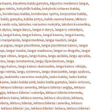
ai kaune
,
klasikiniu baldu gamyba
,
klijuotos medienos langai
,
gus rinktis
,
kokybiški baldai
,
kokybiski virtuves baldai
,
s
,
koridoriaus baldai
,
koridoriaus spinta
,
korpusiniai baldai
,
ų baldų gamyba
,
kubilai pirtys
,
kubilu nuoma kaune
,
l4ktuvo
sa veido oda
,
laimutes vairavimo mokykla
,
lakshmi kosmetika
,
i alytus
,
langai durys
,
langai ir durys
,
langai is vokietijos
,
ai
,
langai kaina
,
langai kainos
,
langai kaunas
,
langai kaune
,
i marijampole
,
langai mediniai
,
langai naudoti
,
langai
ai pigiau
,
langai plastikiniai
,
langai plastikiniai kainos
,
langai
iuje
,
langai siauliai
,
langai siauliuose
,
langai su drugeliu
,
langai
angai vilnius
,
langas
,
lango kaina
,
langu apdaila
,
langu apvadai
,
nius
,
langu ismatavimai
,
langų išpardavimas
,
langu
angų kainos
,
langu kainos skaiciuokle
,
langu kainos vilniuje
,
ngu roletai
,
langų sistemos
,
langu skaiciuokle
,
langu spalvos
,
uje
,
laukininku vairavimo mokykla
,
lauko baldai
,
lauko baldai
 kaune
,
lauko baldai pinti
,
lauko baldu gamyba
,
lauko virtuves
,
,
lektuvo bilietai i amerika
,
lektuvo bilietai i anglija
,
lektuvo
gija
,
lektuvo bilietai i vokietija
,
lėktuvo bilietai internetu
,
lektuvo kaina
,
lektuvo nuoma
,
lektuvo skrydziai
,
lektuvu
,
ilieta
,
lėktuvų bilietai
,
lektuvu bilietai i amerika
,
lektuvu
,
lektuvu bilietai i jav
,
lektuvu bilietai i lietuva
,
lektuvu bilietai i