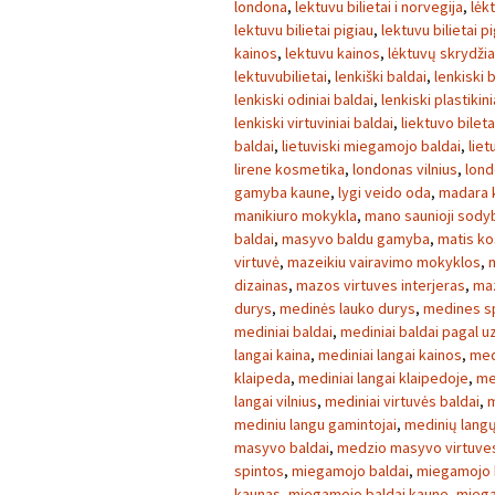
londona
,
lektuvu bilietai i norvegija
,
lėk
lektuvu bilietai pigiau
,
lektuvu bilietai p
kainos
,
lektuvu kainos
,
lėktuvų skrydžia
lektuvubilietai
,
lenkiški baldai
,
lenkiski 
lenkiski odiniai baldai
,
lenkiski plastikini
lenkiski virtuviniai baldai
,
liektuvo bileta
baldai
,
lietuviski miegamojo baldai
,
liet
lirene kosmetika
,
londonas vilnius
,
lond
gamyba kaune
,
lygi veido oda
,
madara 
manikiuro mokykla
,
mano saunioji sody
baldai
,
masyvo baldu gamyba
,
matis k
virtuvė
,
mazeikiu vairavimo mokyklos
,
dizainas
,
mazos virtuves interjeras
,
maz
durys
,
medinės lauko durys
,
medines s
mediniai baldai
,
mediniai baldai pagal 
langai kaina
,
mediniai langai kainos
,
med
klaipeda
,
mediniai langai klaipedoje
,
me
langai vilnius
,
mediniai virtuvės baldai
,
m
mediniu langu gamintojai
,
medinių lang
masyvo baldai
,
medzio masyvo virtuves
spintos
,
miegamojo baldai
,
miegamojo b
kaunas
,
miegamojo baldai kaune
,
miega