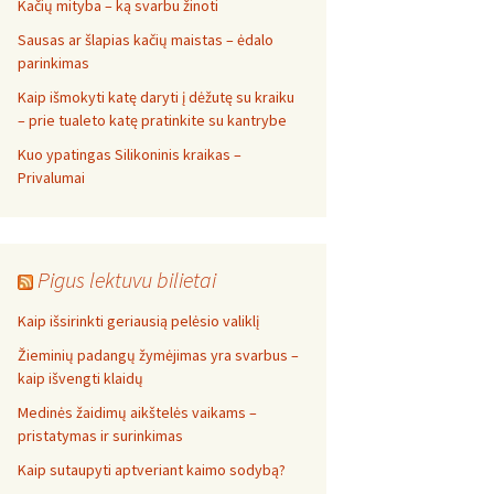
Kačių mityba – ką svarbu žinoti
Sausas ar šlapias kačių maistas – ėdalo
parinkimas
Kaip išmokyti katę daryti į dėžutę su kraiku
– prie tualeto katę pratinkite su kantrybe
Kuo ypatingas Silikoninis kraikas –
Privalumai
Pigus lektuvu bilietai
Kaip išsirinkti geriausią pelėsio valiklį
Žieminių padangų žymėjimas yra svarbus –
kaip išvengti klaidų
Medinės žaidimų aikštelės vaikams –
pristatymas ir surinkimas
Kaip sutaupyti aptveriant kaimo sodybą?