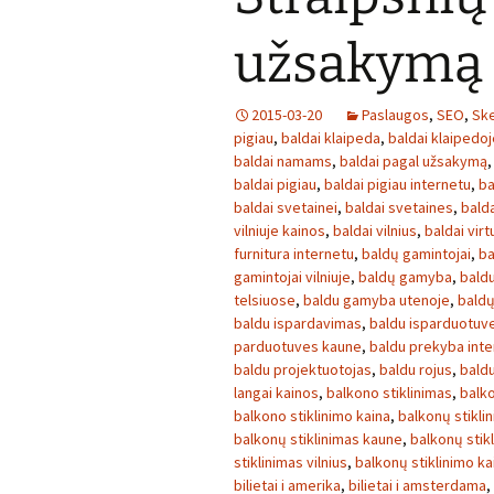
užsakymą
2015-03-20
Paslaugos
,
SEO
,
Ske
pigiau
,
baldai klaipeda
,
baldai klaipedoj
baldai namams
,
baldai pagal užsakymą
baldai pigiau
,
baldai pigiau internetu
,
ba
baldai svetainei
,
baldai svetaines
,
bald
vilniuje kainos
,
baldai vilnius
,
baldai virt
furnitura internetu
,
baldų gamintojai
,
ba
gamintojai vilniuje
,
baldų gamyba
,
baldu
telsiuose
,
baldu gamyba utenoje
,
baldų
baldu ispardavimas
,
baldu isparduotuv
parduotuves kaune
,
baldu prekyba inte
baldu projektuotojas
,
baldu rojus
,
bald
langai kainos
,
balkono stiklinimas
,
balko
balkono stiklinimo kaina
,
balkonų stikli
balkonų stiklinimas kaune
,
balkonų stikl
stiklinimas vilnius
,
balkonų stiklinimo ka
bilietai i amerika
,
bilietai i amsterdama
,