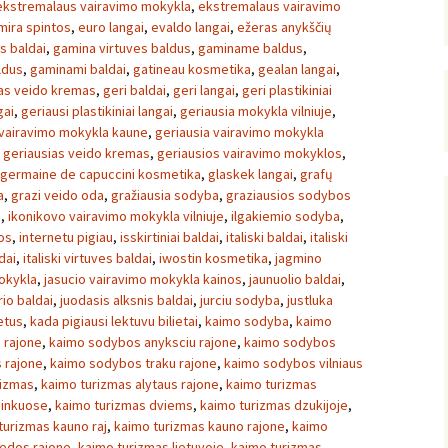
ekstremalaus vairavimo mokykla
,
ekstremalaus vairavimo
mira spintos
,
euro langai
,
evaldo langai
,
ežeras anykščių
s baldai
,
gamina virtuves baldus
,
gaminame baldus
,
ldus
,
gaminami baldai
,
gatineau kosmetika
,
gealan langai
,
as veido kremas
,
geri baldai
,
geri langai
,
geri plastikiniai
gai
,
geriausi plastikiniai langai
,
geriausia mokykla vilniuje
,
 vairavimo mokykla kaune
,
geriausia vairavimo mokykla
,
geriausias veido kremas
,
geriausios vairavimo mokyklos
,
germaine de capuccini kosmetika
,
glaskek langai
,
grafų
a
,
grazi veido oda
,
gražiausia sodyba
,
graziausios sodybos
a
,
ikonikovo vairavimo mokykla vilniuje
,
ilgakiemio sodyba
,
os
,
internetu pigiau
,
isskirtiniai baldai
,
italiski baldai
,
italiski
dai
,
italiski virtuves baldai
,
iwostin kosmetika
,
jagmino
okykla
,
jasucio vairavimo mokykla kainos
,
jaunuolio baldai
,
io baldai
,
juodasis alksnis baldai
,
jurciu sodyba
,
justluka
ietus
,
kada pigiausi lektuvu bilietai
,
kaimo sodyba
,
kaimo
 rajone
,
kaimo sodybos anyksciu rajone
,
kaimo sodybos
 rajone
,
kaimo sodybos traku rajone
,
kaimo sodybos vilniaus
rizmas
,
kaimo turizmas alytaus rajone
,
kaimo turizmas
ninkuose
,
kaimo turizmas dviems
,
kaimo turizmas dzukijoje
,
turizmas kauno raj
,
kaimo turizmas kauno rajone
,
kaimo
pedos rajone
,
kaimo turizmas lietuvoje
,
kaimo turizmas