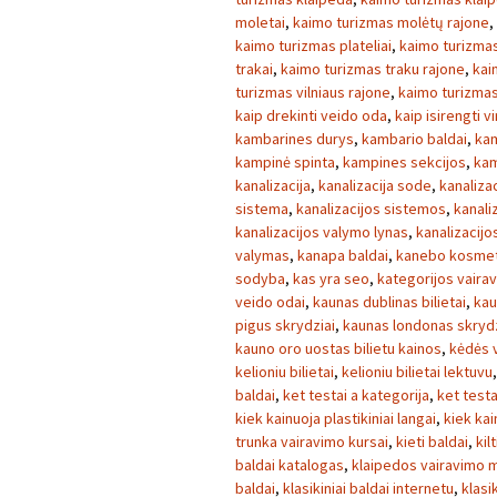
moletai
,
kaimo turizmas molėtų rajone
,
kaimo turizmas plateliai
,
kaimo turizmas
trakai
,
kaimo turizmas traku rajone
,
kai
turizmas vilniaus rajone
,
kaimo turizmas 
kaip drekinti veido oda
,
kaip isirengti v
kambarines durys
,
kambario baldai
,
kam
kampinė spinta
,
kampines sekcijos
,
kam
kanalizacija
,
kanalizacija sode
,
kanaliza
sistema
,
kanalizacijos sistemos
,
kanaliz
kanalizacijos valymo lynas
,
kanalizacij
valymas
,
kanapa baldai
,
kanebo kosmet
sodyba
,
kas yra seo
,
kategorijos vaira
veido odai
,
kaunas dublinas bilietai
,
kau
pigus skrydziai
,
kaunas londonas skrydz
kauno oro uostas bilietu kainos
,
kėdės v
kelioniu bilietai
,
kelioniu bilietai lektuvu
baldai
,
ket testai a kategorija
,
ket testa
kiek kainuoja plastikiniai langai
,
kiek kai
trunka vairavimo kursai
,
kieti baldai
,
kilt
baldai katalogas
,
klaipedos vairavimo 
baldai
,
klasikiniai baldai internetu
,
klasi