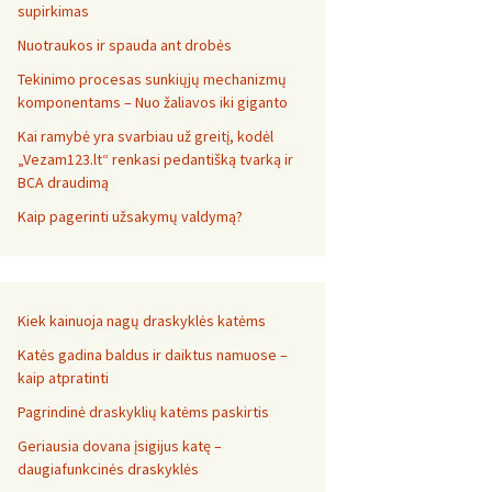
supirkimas
Nuotraukos ir spauda ant drobės
Tekinimo procesas sunkiųjų mechanizmų
komponentams – Nuo žaliavos iki giganto
Kai ramybė yra svarbiau už greitį, kodėl
„Vezam123.lt“ renkasi pedantišką tvarką ir
BCA draudimą
Kaip pagerinti užsakymų valdymą?
Kiek kainuoja nagų draskyklės katėms
Katės gadina baldus ir daiktus namuose –
kaip atpratinti
Pagrindinė draskyklių katėms paskirtis
Geriausia dovana įsigijus katę –
daugiafunkcinės draskyklės