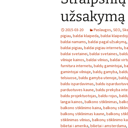
užsakymą
2015-03-20
Paslaugos
,
SEO
,
Ske
pigiau
,
baldai klaipeda
,
baldai klaipedoj
baldai namams
,
baldai pagal užsakymą
baldai pigiau
,
baldai pigiau internetu
,
ba
baldai svetainei
,
baldai svetaines
,
bald
vilniuje kainos
,
baldai vilnius
,
baldai virt
furnitura internetu
,
baldų gamintojai
,
ba
gamintojai vilniuje
,
baldų gamyba
,
baldu
telsiuose
,
baldu gamyba utenoje
,
baldų
baldu ispardavimas
,
baldu isparduotuv
parduotuves kaune
,
baldu prekyba inte
baldu projektuotojas
,
baldu rojus
,
bald
langai kainos
,
balkono stiklinimas
,
balko
balkono stiklinimo kaina
,
balkonų stikli
balkonų stiklinimas kaune
,
balkonų stikl
stiklinimas vilnius
,
balkonų stiklinimo ka
bilietai i amerika
,
bilietai i amsterdama
,