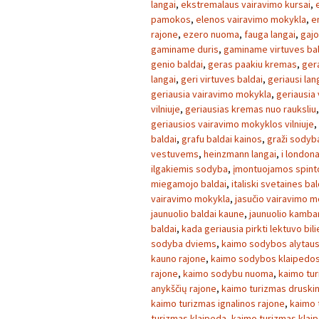
langai
,
ekstremalaus vairavimo kursai
,
pamokos
,
elenos vairavimo mokykla
,
e
rajone
,
ezero nuoma
,
fauga langai
,
gajo
gaminame duris
,
gaminame virtuves ba
genio baldai
,
geras paakiu kremas
,
ger
langai
,
geri virtuves baldai
,
geriausi lan
geriausia vairavimo mokykla
,
geriausia
vilniuje
,
geriausias kremas nuo rauksliu
geriausios vairavimo mokyklos vilniuje
,
baldai
,
grafu baldai kainos
,
graži sodyb
vestuvems
,
heinzmann langai
,
i london
ilgakiemis sodyba
,
įmontuojamos spint
miegamojo baldai
,
italiski svetaines bal
vairavimo mokykla
,
jasučio vairavimo m
jaunuolio baldai kaune
,
jaunuolio kambar
baldai
,
kada geriausia pirkti lektuvo bil
sodyba dviems
,
kaimo sodybos alytaus
kauno rajone
,
kaimo sodybos klaipedos
rajone
,
kaimo sodybu nuoma
,
kaimo tu
anykščių rajone
,
kaimo turizmas druski
kaimo turizmas ignalinos rajone
,
kaimo 
turizmas klaipeda
,
kaimo turizmas klai