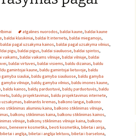
lbimai
atgalines nuorodos
,
baldai kaune
,
baldai kaune
e
,
baldai klasikiniai
,
baldai lt internetu
,
baldai miegamojo
,
,
baldai pagal uzsakyma kainos
,
baldai pagal uzsakyma vilnius
,
ldai pigu
,
baldai pigus
,
baldai siauliuose
,
baldai spintos
,
ai vaikams
,
baldai vaikams vilniuje
,
baldai vilniuje
,
baldai
uvei
,
baldai virtuves
,
baldai visiems
,
baldu dizainas
,
baldu
ldu gamintojai kaune
,
baldu gamintojai lietuvoje
,
baldu
 gamyba siauliai
,
baldu gamyba siauliuose
,
baldu gamyba
 gamyba vilniuje
,
baldų gamyba vilnius
,
baldu imones kaune
,
e
,
baldu kainos
,
baldų parduotuvė
,
baldų parduotuvės
,
baldu
rnetu
,
baldų projektavimas
,
baldu projektavimas internete
,
u uzsakymas
,
balinantis kremas
,
balkono langai
,
balkono
no stiklinimas aliuminiu kaina
,
balkono stiklinimas vilniuje
,
nimas
,
balkonų stiklinimas kaina
,
balkonu stiklinimas kainos
,
inimas vilniuje
,
balkonų stiklinimas vilniuje kaina
,
balkonu
inos
,
benexere kosmetika
,
beoti kosmetika
,
bilietai i airija
,
bilietai i anglija
,
bilietai i anglija lektuvu
,
bilietai i barselona
,