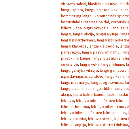
virtuvės baldai
,
klasikiniai virtuves bald
knygu spinta
,
knygų spintos
,
kokius lan
kommerling langai
,
komutacinės spinto
korpusiniai svetaines baldai
,
korpusini
bilietai
,
labai pigus skrydziai
,
labai sau
langai
,
langai akcija
,
langai alytuje
,
langa
langai ispardavimas
,
langai issimoketin
langai klaipeda
,
langai klaipedoje
,
langa
panevezys
,
langai pasyviam namui
,
lang
plastikiniai kaune
,
langai plastikiniai viln
su orlaide
,
langai veka
,
langai vilniuje
,
l
langų gamyba vilniuje
,
langu gamyba vil
ispardavimas is sandelio
,
langu kaina
,
l
langu matmenys
,
langu reguliavimas
,
la
langų stiklinimas
,
langu stiklinimas vilni
akcija
,
lauko baldai kainos
,
lauko baldai
lektuvo
,
lektuvo biletai
,
lėktuvo bilietai
bilietai i londona
,
lektuvo bilietai i norve
lektuvo bilietas
,
lėktuvo bilietu kainos
,
lektuvu bileitai
,
lektuvu biletai
,
lektuvu b
bilietai i anglija
,
lektuvu bilietai i dublina