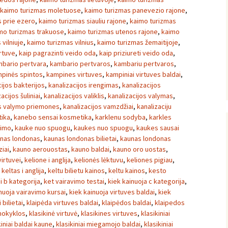
kaimo turizmas moletuose
,
kaimo turizmas panevezio rajone
,
 prie ezero
,
kaimo turizmas siauliu rajone
,
kaimo turizmas
mo turizmas trakuose
,
kaimo turizmas utenos rajone
,
kaimo
vilniuje
,
kaimo turizmas vilnius
,
kaimo turizmas žemaitijoje
,
irtuve
,
kaip pagrazinti veido oda
,
kaip priziureti veido oda
,
bario pertvara
,
kambario pertvaros
,
kambariu pertvaros
,
pinės spintos
,
kampines virtuves
,
kampiniai virtuves baldai
,
cijos bakterijos
,
kanalizacijos irengimas
,
kanalizacijos
acijos šuliniai
,
kanalizacijos valiklis
,
kanalizacijos valymas
,
os valymo priemones
,
kanalizacijos vamzdžiai
,
kanalizaciju
ika
,
kanebo sensai kosmetika
,
karklenu sodyba
,
karkles
vimo
,
kauke nuo spuogu
,
kaukes nuo spuogu
,
kaukes sausai
nas londonas
,
kaunas londonas bilietai
,
kaunas londonas
iai
,
kauno aerouostas
,
kauno baldai
,
kauno oro uostas
,
irtuvei
,
kelione i anglija
,
kelionės lėktuvu
,
keliones pigiau
,
,
keltas i anglija
,
keltu bilietu kainos
,
keltu kainos
,
kesto
i b kategorija
,
ket vairavimo testai
,
kiek kainuoja c kategorija
,
nuoja vairavimo kursai
,
kiek kainuoja virtuves baldai
,
kiek
i bilietai
,
klaipėda virtuves baldai
,
klaipėdos baldai
,
klaipedos
mokyklos
,
klasikinė virtuvė
,
klasikines virtuves
,
klasikiniai
kiniai baldai kaune
,
klasikiniai miegamojo baldai
,
klasikiniai