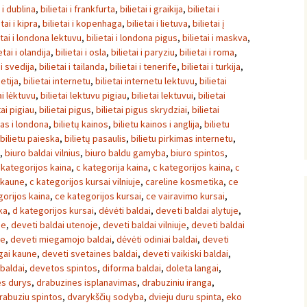
i i dublina
,
bilietai i frankfurta
,
bilietai i graikija
,
bilietai i
etai i kipra
,
bilietai i kopenhaga
,
bilietai i lietuva
,
bilietai į
etai i londona lektuvu
,
bilietai i londona pigus
,
bilietai i maskva
,
etai i olandija
,
bilietai i osla
,
bilietai i paryziu
,
bilietai i roma
,
 i svedija
,
bilietai i tailanda
,
bilietai i tenerife
,
bilietai i turkija
,
ietija
,
bilietai internetu
,
bilietai internetu lektuvu
,
bilietai
ai lėktuvu
,
bilietai lektuvu pigiau
,
bilietai lektuvui
,
bilietai
tai pigiau
,
bilietai pigus
,
bilietai pigus skrydziai
,
bilietai
tas i londona
,
bilietų kainos
,
bilietu kainos i anglija
,
bilietu
bilietu paieska
,
bilietų pasaulis
,
bilietu pirkimas internetu
,
,
biuro baldai vilnius
,
biuro baldu gamyba
,
biuro spintos
,
 kategorijos kaina
,
c kategorija kaina
,
c kategorijos kaina
,
c
 kaune
,
c kategorijos kursai vilniuje
,
careline kosmetika
,
ce
gorijos kaina
,
ce kategorijos kursai
,
ce vairavimo kursai
,
ka
,
d kategorijos kursai
,
dėvėti baldai
,
deveti baldai alytuje
,
ne
,
deveti baldai utenoje
,
deveti baldai vilniuje
,
deveti baldai
ne
,
deveti miegamojo baldai
,
dėvėti odiniai baldai
,
deveti
ngai kaune
,
deveti svetaines baldai
,
deveti vaikiski baldai
,
 baldai
,
devetos spintos
,
diforma baldai
,
doleta langai
,
es durys
,
drabuzines isplanavimas
,
drabuziniu iranga
,
rabuziu spintos
,
dvarykščių sodyba
,
dvieju duru spinta
,
eko