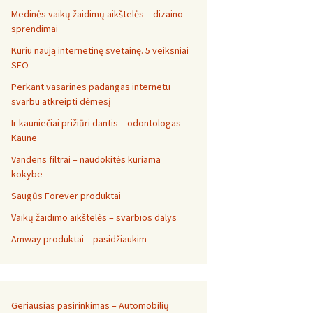
Medinės vaikų žaidimų aikštelės – dizaino
sprendimai
Kuriu naują internetinę svetainę. 5 veiksniai
SEO
Perkant vasarines padangas internetu
svarbu atkreipti dėmesį
Ir kauniečiai prižiūri dantis – odontologas
Kaune
Vandens filtrai – naudokitės kuriama
kokybe
Saugūs Forever produktai
Vaikų žaidimo aikštelės – svarbios dalys
Amway produktai – pasidžiaukim
Geriausias pasirinkimas – Automobilių