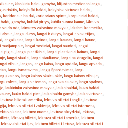
ai kaune
,
klasikiniu baldu gamyba
,
klijuotos medienos langai
,
gus rinktis
,
kokybiški baldai
,
kokybiski virtuves baldai
,
s
,
koridoriaus baldai
,
koridoriaus spinta
,
korpusiniai baldai
,
ų baldų gamyba
,
kubilai pirtys
,
kubilu nuoma kaune
,
l4ktuvo
sa veido oda
,
laimutes vairavimo mokykla
,
lakshmi kosmetika
,
i alytus
,
langai durys
,
langai ir durys
,
langai is vokietijos
,
ai
,
langai kaina
,
langai kainos
,
langai kaunas
,
langai kaune
,
i marijampole
,
langai mediniai
,
langai naudoti
,
langai
ai pigiau
,
langai plastikiniai
,
langai plastikiniai kainos
,
langai
iuje
,
langai siauliai
,
langai siauliuose
,
langai su drugeliu
,
langai
angai vilnius
,
langas
,
lango kaina
,
langu apdaila
,
langu apvadai
,
nius
,
langu ismatavimai
,
langų išpardavimas
,
langu
angų kainos
,
langu kainos skaiciuokle
,
langu kainos vilniuje
,
ngu roletai
,
langų sistemos
,
langu skaiciuokle
,
langu spalvos
,
uje
,
laukininku vairavimo mokykla
,
lauko baldai
,
lauko baldai
 kaune
,
lauko baldai pinti
,
lauko baldu gamyba
,
lauko virtuves
,
,
lektuvo bilietai i amerika
,
lektuvo bilietai i anglija
,
lektuvo
gija
,
lektuvo bilietai i vokietija
,
lėktuvo bilietai internetu
,
lektuvo kaina
,
lektuvo nuoma
,
lektuvo skrydziai
,
lektuvu
,
ilieta
,
lėktuvų bilietai
,
lektuvu bilietai i amerika
,
lektuvu
,
lektuvu bilietai i jav
,
lektuvu bilietai i lietuva
,
lektuvu bilietai i