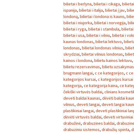
bilietai i berlyna
,
bilietai i cikaga
,
bilieta
ispanija
,
bilietai i italija
,
bilietai į jav
,
bili
londoną
,
bilietai i londona is kauno
,
bili
bilietai i niujorka
,
bilietai i norvegija
,
bili
bilietai i ryga
,
bilietai i stambula
,
bilietai
bilietai i usa
,
bilietai i vilniu
,
bilietai i vok
kaunas londonas
,
bilietai lektuvo
,
biliet
londonas
,
bilietai londonas vilnius
,
bilie
skrydziai
,
bilietai vilnius londonas
,
bilie
kainos i londona
,
bilietu kainos lektuvu
,
bilietu rezervavimas
,
bilietu uzsakymas
brugmann langai
,
c ce kategorijos
,
c ce
kategorijos kursai
,
c kategorijos kursai
kategorija
,
ce kategorija kaina
,
ce kate
čekiški virtuvės baldai
,
clinians kosmeti
deveti baldai kaunas
,
dėvėti baldai kau
vilnius
,
deveti langai
,
deveti langai kau
plastikiniai langai
,
deveti plastikiniai la
dėvėti virtuvės baldai
,
deveti virtuviniai
drabužinė
,
drabuzines baldai
,
drabuzin
drabuziniu sistemos
,
drabužių spinta
,
d