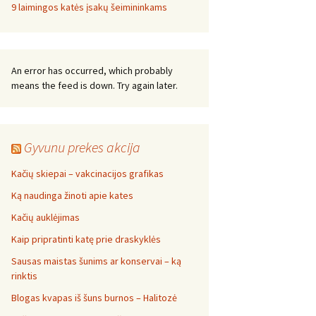
9 laimingos katės įsakų šeimininkams
An error has occurred, which probably
means the feed is down. Try again later.
Gyvunu prekes akcija
Kačių skiepai – vakcinacijos grafikas
Ką naudinga žinoti apie kates
Kačių auklėjimas
Kaip pripratinti katę prie draskyklės
Sausas maistas šunims ar konservai – ką
rinktis
Blogas kvapas iš šuns burnos – Halitozė