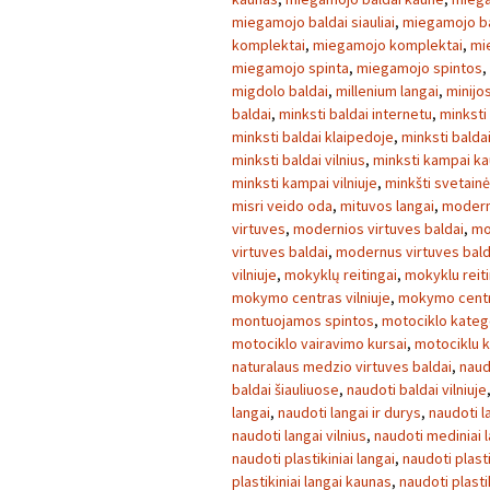
miegamojo baldai siauliai
,
miegamojo ba
komplektai
,
miegamojo komplektai
,
mi
miegamojo spinta
,
miegamojo spintos
,
migdolo baldai
,
millenium langai
,
minijo
baldai
,
minksti baldai internetu
,
minksti
minksti baldai klaipedoje
,
minksti balda
minksti baldai vilnius
,
minksti kampai k
minksti kampai vilniuje
,
minkšti svetainė
misri veido oda
,
mituvos langai
,
modern
virtuves
,
modernios virtuves baldai
,
mo
virtuves baldai
,
modernus virtuves bald
vilniuje
,
mokyklų reitingai
,
mokyklu reiti
mokymo centras vilniuje
,
mokymo centra
montuojamos spintos
,
motociklo kateg
motociklo vairavimo kursai
,
motociklu k
naturalaus medzio virtuves baldai
,
naud
baldai šiauliuose
,
naudoti baldai vilniuje
langai
,
naudoti langai ir durys
,
naudoti l
naudoti langai vilnius
,
naudoti mediniai 
naudoti plastikiniai langai
,
naudoti plasti
plastikiniai langai kaunas
,
naudoti plasti