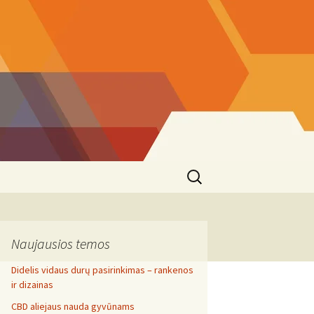
Search
for:
Naujausios temos
Didelis vidaus durų pasirinkimas – rankenos
ir dizainas
CBD aliejaus nauda gyvūnams