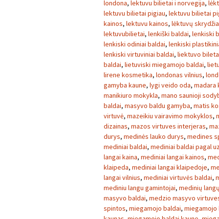
londona
,
lektuvu bilietai i norvegija
,
lėk
lektuvu bilietai pigiau
,
lektuvu bilietai p
kainos
,
lektuvu kainos
,
lėktuvų skrydžia
lektuvubilietai
,
lenkiški baldai
,
lenkiski 
lenkiski odiniai baldai
,
lenkiski plastikini
lenkiski virtuviniai baldai
,
liektuvo bileta
baldai
,
lietuviski miegamojo baldai
,
liet
lirene kosmetika
,
londonas vilnius
,
lond
gamyba kaune
,
lygi veido oda
,
madara 
manikiuro mokykla
,
mano saunioji sody
baldai
,
masyvo baldu gamyba
,
matis k
virtuvė
,
mazeikiu vairavimo mokyklos
,
dizainas
,
mazos virtuves interjeras
,
maz
durys
,
medinės lauko durys
,
medines s
mediniai baldai
,
mediniai baldai pagal 
langai kaina
,
mediniai langai kainos
,
med
klaipeda
,
mediniai langai klaipedoje
,
me
langai vilnius
,
mediniai virtuvės baldai
,
m
mediniu langu gamintojai
,
medinių lang
masyvo baldai
,
medzio masyvo virtuves
spintos
,
miegamojo baldai
,
miegamojo b
kaunas
,
miegamojo baldai kaune
,
miega