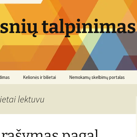
psnių talpinimas
dimas
Kelionės ir bilietai
Nemokamų skelbimų portalas
ietai lektuvu
 rašymas pagal