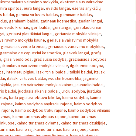
ekstremalaus vairavimo mokykla
,
ekstremalaus vairavimo
mira spintos
,
euro langai
,
evaldo langai
,
ežeras anykščių
s baldai
,
gamina virtuves baldus
,
gaminame baldus
,
ldus
,
gaminami baldai
,
gatineau kosmetika
,
gealan langai
,
as veido kremas
,
geri baldai
,
geri langai
,
geri plastikiniai
gai
,
geriausi plastikiniai langai
,
geriausia mokykla vilniuje
,
 vairavimo mokykla kaune
,
geriausia vairavimo mokykla
,
geriausias veido kremas
,
geriausios vairavimo mokyklos
,
germaine de capuccini kosmetika
,
glaskek langai
,
grafų
a
,
grazi veido oda
,
gražiausia sodyba
,
graziausios sodybos
a
,
ikonikovo vairavimo mokykla vilniuje
,
ilgakiemio sodyba
,
os
,
internetu pigiau
,
isskirtiniai baldai
,
italiski baldai
,
italiski
dai
,
italiski virtuves baldai
,
iwostin kosmetika
,
jagmino
okykla
,
jasucio vairavimo mokykla kainos
,
jaunuolio baldai
,
io baldai
,
juodasis alksnis baldai
,
jurciu sodyba
,
justluka
ietus
,
kada pigiausi lektuvu bilietai
,
kaimo sodyba
,
kaimo
 rajone
,
kaimo sodybos anyksciu rajone
,
kaimo sodybos
 rajone
,
kaimo sodybos traku rajone
,
kaimo sodybos vilniaus
rizmas
,
kaimo turizmas alytaus rajone
,
kaimo turizmas
ninkuose
,
kaimo turizmas dviems
,
kaimo turizmas dzukijoje
,
turizmas kauno raj
,
kaimo turizmas kauno rajone
,
kaimo
pedos rajone
,
kaimo turizmas lietuvoje
,
kaimo turizmas