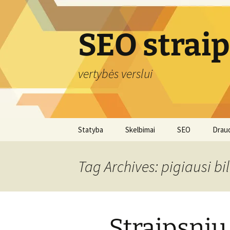
Skip
to
content
SEO strai
vertybės verslui
Statyba
Skelbimai
SEO
Drau
Tag Archives: pigiausi bil
Straipsnių