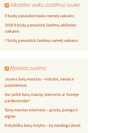
Aiksteles vaiku zaidimui lauke
5 būdų panaudoti lauko namelį vaikams
2026 6 būdų panaudoti žaidimų aikšteles
vaikams
7 būdų panaudoti žaidimų namelį vaikams
Maistas sunims
Josera šunų maistas – kokybė, nauda ir
pasirinkimas
Kur pirkti šunų maistą: internetu ar fizinėje
parduotuvėje?
Šunų maistas internetu – greita, patogu ir
pigiau
Kokybiška šunų mityba – ką naudinga žinoti