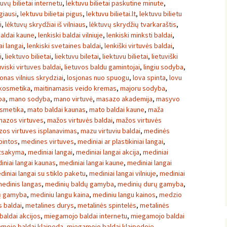
tuvų bilietai internetu
,
lektuvu bilietai paskutine minute
,
igiausi
,
lektuvu bilietai pigus
,
lektuvu bilietai.lt
,
lektuvu bilietu
i
,
lėktuvų skrydžiai iš vilniaus
,
lėktuvų skrydžių tvarkaraštis
,
baldai kaune
,
lenkiski baldai vilniuje
,
lenkiski minksti baldai
,
ai langai
,
lenkiski svetaines baldai
,
lenkiški virtuvės baldai
,
i
,
liektuvo bilietai
,
liektuvu biletai
,
liektuvu bilietai
,
lietuviški
uviski virtuves baldai
,
lietuvos baldu gamintojai
,
lingiu sodyba
,
onas vilnius skrydziai
,
losjonas nuo spuogu
,
lova spinta
,
lovu
kosmetika
,
maitinamasis veido kremas
,
majoru sodyba
,
ba
,
mano sodyba
,
mano virtuvė
,
masazo akademija
,
masyvo
osmetika
,
mato baldai kaunas
,
mato baldai kaune
,
maža
mazos virtuves
,
mažos virtuvės baldai
,
mažos virtuvės
os virtuves isplanavimas
,
mazu virtuviu baldai
,
medinės
pintos
,
medines virtuves
,
mediniai ar plastikiniai langai
,
uzsakyma
,
mediniai langai
,
mediniai langai akcija
,
mediniai
iniai langai kaunas
,
mediniai langai kaune
,
mediniai langai
diniai langai su stiklo paketu
,
mediniai langai vilniuje
,
mediniai
edinis langas
,
medinių baldų gamyba
,
medinių durų gamyba
,
ų gamyba
,
mediniu langu kaina
,
mediniu langu kainos
,
medzio
 baldai
,
metalines durys
,
metalinės spintelės
,
metalinės
aldai akcijos
,
miegamojo baldai internetu
,
miegamojo baldai
mojo baldai klaipeda
,
miegamojo baldai klaipedoje
,