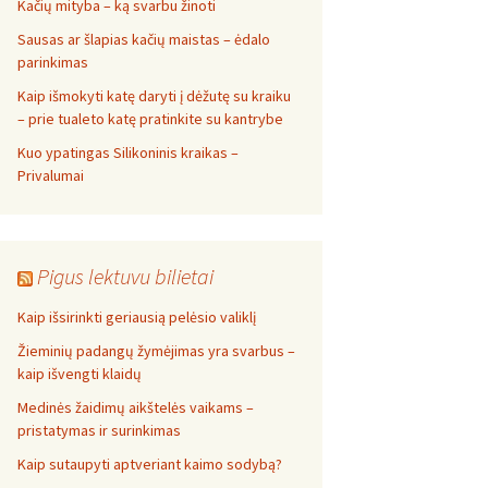
Kačių mityba – ką svarbu žinoti
Sausas ar šlapias kačių maistas – ėdalo
parinkimas
Kaip išmokyti katę daryti į dėžutę su kraiku
– prie tualeto katę pratinkite su kantrybe
Kuo ypatingas Silikoninis kraikas –
Privalumai
Pigus lektuvu bilietai
Kaip išsirinkti geriausią pelėsio valiklį
Žieminių padangų žymėjimas yra svarbus –
kaip išvengti klaidų
Medinės žaidimų aikštelės vaikams –
pristatymas ir surinkimas
Kaip sutaupyti aptveriant kaimo sodybą?