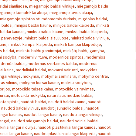
ldai siauliuose
,
miegamojo baldai vilniuje
,
miegamojo baldu
egamojo komplektai akcija
,
miegamojo lovos akcija
,
miegamojo spintos stumdomomis durimis
,
migdolas baldai
,
s baldai
,
minijos baldai kaune
,
minijos baldai klaipeda
,
minkšti
 baldai kaunas
,
minksti baldai kaune
,
minksti baldai klaipeda
,
i panevezyje
,
minksti baldai siauliuose
,
minksti baldai vilniuje
,
aune
,
minksti kampai klaipeda
,
minksti kampai klaipedoje
,
s baldai
,
minkstu baldu gamintojai
,
minkštų baldų gamyba
,
i sodyba
,
moderni virtuvė
,
modernios spintos
,
modernios
dernūs baldai
,
modernus svetaines baldai
,
modernus
ai kaina
,
moduliniai baldai
,
mokausi vairuoti
,
mokyklos
ngai vilniuje
,
mokymai
,
mokymai seminarai
,
mokymo centrai
,
s vilnius
,
mokymo kursai kaune
,
moletu sodybos
,
orijos
,
motociklo teises kaina
,
motociklo vairavimas
,
ursai
,
motociklu mokykla
,
naturalaus medzio baldai
,
ota spinta
,
naudoti baldai
,
naudoti baldai kaune
,
naudoti
,
naudoti baldai vilnius
,
naudoti jaunuolio baldai
,
naudoti
angai kaunas
,
naudoti langai kaune
,
naudoti langai vilniuje
,
langai
,
naudoti miegamojo baldai
,
naudoti odiniai baldai
,
kiniai langai ir durys
,
naudoti plastikiniai langai kainos
,
naudoti
kiniai langai kaune
,
naudoti plastikiniai langai klaipeda
,
naudoti