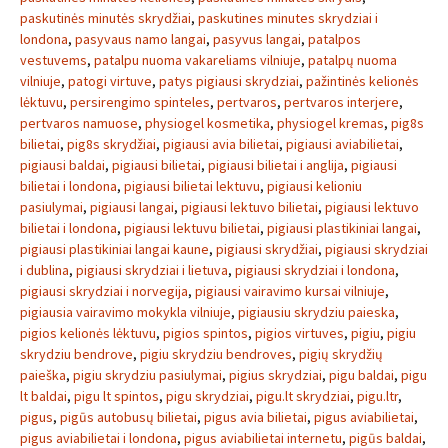
paskutinės minutės skrydžiai
,
paskutines minutes skrydziai i
londona
,
pasyvaus namo langai
,
pasyvus langai
,
patalpos
vestuvems
,
patalpu nuoma vakareliams vilniuje
,
patalpų nuoma
vilniuje
,
patogi virtuve
,
patys pigiausi skrydziai
,
pažintinės kelionės
lėktuvu
,
persirengimo spinteles
,
pertvaros
,
pertvaros interjere
,
pertvaros namuose
,
physiogel kosmetika
,
physiogel kremas
,
pig8s
bilietai
,
pig8s skrydžiai
,
pigiausi avia bilietai
,
pigiausi aviabilietai
,
pigiausi baldai
,
pigiausi bilietai
,
pigiausi bilietai i anglija
,
pigiausi
bilietai i londona
,
pigiausi bilietai lektuvu
,
pigiausi kelioniu
pasiulymai
,
pigiausi langai
,
pigiausi lektuvo bilietai
,
pigiausi lektuvo
bilietai i londona
,
pigiausi lektuvu bilietai
,
pigiausi plastikiniai langai
,
pigiausi plastikiniai langai kaune
,
pigiausi skrydžiai
,
pigiausi skrydziai
i dublina
,
pigiausi skrydziai i lietuva
,
pigiausi skrydziai i londona
,
pigiausi skrydziai i norvegija
,
pigiausi vairavimo kursai vilniuje
,
pigiausia vairavimo mokykla vilniuje
,
pigiausiu skrydziu paieska
,
pigios kelionės lėktuvu
,
pigios spintos
,
pigios virtuves
,
pigiu
,
pigiu
skrydziu bendrove
,
pigiu skrydziu bendroves
,
pigių skrydžių
paieška
,
pigiu skrydziu pasiulymai
,
pigius skrydziai
,
pigu baldai
,
pigu
lt baldai
,
pigu lt spintos
,
pigu skrydziai
,
pigu.lt skrydziai
,
pigu.ltr
,
pigus
,
pigūs autobusų bilietai
,
pigus avia bilietai
,
pigus aviabilietai
,
pigus aviabilietai i londona
,
pigus aviabilietai internetu
,
pigūs baldai
,