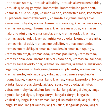
koridoriaus spinta
,
korpusiniai baldai
,
korpusiniai svetaines baldai
,
korpusinių baldų gamyba
,
kosmetika
,
kosmetika be parabenu
,
kosmetika nuo spuogu
,
kosmetika oda
,
kosmetika rasa
,
kosmetika
su placenta
,
kosmetika veidui
,
kosmetika vyrams
,
kostygovo
vairavimo mokykla
,
kremai
,
kremai nuo raukšlių
,
kremai nuo saules
,
kremai nuo spuogu
,
kremai rasa
,
kremai sausai odai
,
kremai su
hialurono rūgštimi
,
kremai su placenta
,
kremai veidui
,
kremas
,
kremas jautriai odai
,
kremas jautriai veido odai
,
kremas margarita
,
kremas misriai odai
,
kremas nuo celiulito
,
kremas nuo randu
,
kremas nuo raukšlių
,
kremas nuo saules
,
kremas nuo spuogu
,
kremas nuo striju
,
kremas oda
,
kremas paakiams
,
kremas rasa
,
kremas riebiai odai
,
kremas riebiai veido odai
,
kremas sausai odai
,
kremas sausai veido odai
,
kremas soliariumui
,
kremas su hialurono
rūgštimi
,
kremas su kolagenu
,
kremas su placenta
,
kremas veidui
,
kremas ziede
,
kubilai pirtys
,
kubilo nuoma panevezyje
,
kubilu
nuoma kaune
,
kuno kremai
,
kuno kremas
,
kursai klaipedoje
,
l4ktuvo
bilietai
,
labai pigus skrydziai
,
labai sausa veido oda
,
laimutes
vairavimo mokykla
,
lakshmi kosmetika
,
langai
,
langai akcija
,
langai
alytuje
,
langai alytus
,
langai durys
,
langai ir durys
,
langai is
vokietijos
,
langai ispardavimas
,
langai issimoketinai
,
langai kaina
,
langai kainos
,
langai kaunas
,
langai kaune
,
langai klaipeda
,
langai