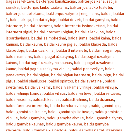
bagažas lėktuve
,
bakterijos kanalizacijai
,
bakterijos kanalizacijai
senukai
,
bakterijos lauko tualetams
,
bakterijos lauko tualetui
,
bakterijos nuotekoms
,
bakterijos valymo įrenginiams
,
baldai
,
baldai
1
,
baldai akcija
,
baldai alytuje
,
baldai deveti
,
baldai gamyba
,
baldai
internete
,
baldai internetu
,
baldai internetu issimoketinai
,
baldai
internetu pigiai
,
baldai internetu pigiau
,
baldai is lenkijos
,
baldai
ispardavimas
,
baldai issimoketinai
,
baldai jums
,
baldai kaina
,
baldai
kaunas
,
baldai kaune
,
baldai kaune pigiau
,
baldai klaipeda
,
baldai
klaipedoje
,
baldai klasikiniai
,
baldai lt internetu
,
baldai miegamojo
,
baldai namams
,
baldai pagal užsakymą
,
baldai pagal uzsakyma
kainos
,
baldai pagal uzsakyma kaunas
,
baldai pagal uzsakyma
kaune
,
baldai pagal uzsakyma vilnius
,
baldai panevėžyje
,
baldai
panevezys
,
baldai pigiau
,
baldai pigiau internetu
,
baldai pigu
,
baldai
pigus
,
baldai siauliuose
,
baldai spintos
,
baldai svetainei
,
baldai
svetaines
,
baldai vaikams
,
baldai vaikams vilniuje
,
baldai vilniuje
,
baldai vilniuje kainos
,
baldai vilnius
,
baldai virtuvei
,
baldai virtuves
,
baldai visiems
,
baldai.lt kaunas
,
baldai.lt vilnius
,
baldu dizainas
,
baldu furnitura internetu
,
baldu furnitura vilniuje
,
baldų gamintojai
,
baldu gamintojai kaune
,
baldu gamintojai lietuvoje
,
baldu gamintojai
vilniuje
,
baldų gamyba
,
baldu gamyba alytuje
,
baldu gamyba alytus
,
baldų gamyba kaunas
,
baldų gamyba kaune
,
baldu gamyba
klaipeda
,
baldų gamyba klaipėdoje
,
baldu gamyba pagal uzsakyma
,