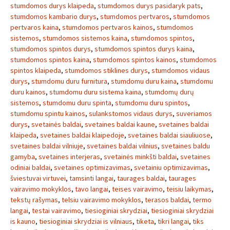
stumdomos durys klaipeda
,
stumdomos durys pasidaryk pats
,
stumdomos kambario durys
,
stumdomos pertvaros
,
stumdomos
pertvaros kaina
,
stumdomos pertvaros kainos
,
stumdomos
sistemos
,
stumdomos sistemos kaina
,
stumdomos spintos
,
stumdomos spintos durys
,
stumdomos spintos durys kaina
,
stumdomos spintos kaina
,
stumdomos spintos kainos
,
stumdomos
spintos klaipeda
,
stumdomos stiklines durys
,
stumdomos vidaus
durys
,
stumdomu duru furnitura
,
stumdomu duru kaina
,
stumdomu
duru kainos
,
stumdomu duru sistema kaina
,
stumdomų durų
sistemos
,
stumdomu duru spinta
,
stumdomu duru spintos
,
stumdomu spintu kainos
,
sulankstomos vidaus durys
,
suveriamos
durys
,
svetainės baldai
,
svetaines baldai kaune
,
svetaines baldai
klaipeda
,
svetaines baldai klaipedoje
,
svetaines baldai siauliuose
,
svetaines baldai vilniuje
,
svetaines baldai vilnius
,
svetaines baldu
gamyba
,
svetaines interjeras
,
svetainės minkšti baldai
,
svetaines
odiniai baldai
,
svetaines optimizavimas
,
svetainiu optimizavimas
,
šviestuvai virtuvei
,
tamsinti langai
,
taurages baldai
,
taurages
vairavimo mokyklos
,
tavo langai
,
teises vairavimo
,
teisiu laikymas
,
tekstų rašymas
,
telsiu vairavimo mokyklos
,
terasos baldai
,
termo
langai
,
testai vairavimo
,
tiesioginiai skrydziai
,
tiesioginiai skrydziai
is kauno
,
tiesioginiai skrydziai is vilniaus
,
tiketa
,
tikri langai
,
tiks