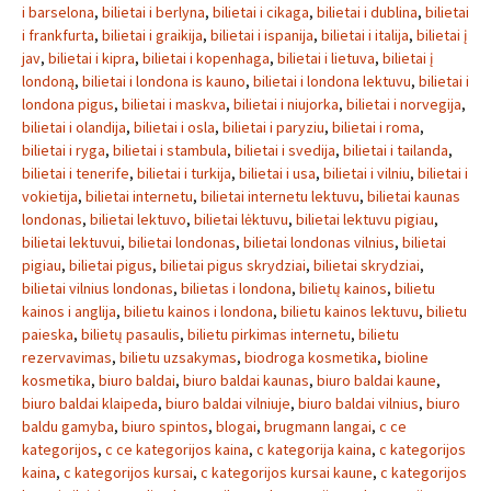
i barselona
,
bilietai i berlyna
,
bilietai i cikaga
,
bilietai i dublina
,
bilietai
i frankfurta
,
bilietai i graikija
,
bilietai i ispanija
,
bilietai i italija
,
bilietai į
jav
,
bilietai i kipra
,
bilietai i kopenhaga
,
bilietai i lietuva
,
bilietai į
londoną
,
bilietai i londona is kauno
,
bilietai i londona lektuvu
,
bilietai i
londona pigus
,
bilietai i maskva
,
bilietai i niujorka
,
bilietai i norvegija
,
bilietai i olandija
,
bilietai i osla
,
bilietai i paryziu
,
bilietai i roma
,
bilietai i ryga
,
bilietai i stambula
,
bilietai i svedija
,
bilietai i tailanda
,
bilietai i tenerife
,
bilietai i turkija
,
bilietai i usa
,
bilietai i vilniu
,
bilietai i
vokietija
,
bilietai internetu
,
bilietai internetu lektuvu
,
bilietai kaunas
londonas
,
bilietai lektuvo
,
bilietai lėktuvu
,
bilietai lektuvu pigiau
,
bilietai lektuvui
,
bilietai londonas
,
bilietai londonas vilnius
,
bilietai
pigiau
,
bilietai pigus
,
bilietai pigus skrydziai
,
bilietai skrydziai
,
bilietai vilnius londonas
,
bilietas i londona
,
bilietų kainos
,
bilietu
kainos i anglija
,
bilietu kainos i londona
,
bilietu kainos lektuvu
,
bilietu
paieska
,
bilietų pasaulis
,
bilietu pirkimas internetu
,
bilietu
rezervavimas
,
bilietu uzsakymas
,
biodroga kosmetika
,
bioline
kosmetika
,
biuro baldai
,
biuro baldai kaunas
,
biuro baldai kaune
,
biuro baldai klaipeda
,
biuro baldai vilniuje
,
biuro baldai vilnius
,
biuro
baldu gamyba
,
biuro spintos
,
blogai
,
brugmann langai
,
c ce
kategorijos
,
c ce kategorijos kaina
,
c kategorija kaina
,
c kategorijos
kaina
,
c kategorijos kursai
,
c kategorijos kursai kaune
,
c kategorijos