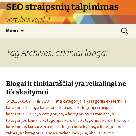
Skip
SEO straipsnių talpinimas
to
vertybės verslui
content
Search
Menu
for:
Tag Archives: arkiniai langai
Blogai ir tinklaraščiai yra reikalingi ne
tik skaitymui
2015-01-03
SEO
a kategorija
,
a kategorija eksternu
,
a
kategorija kaina
,
a kategorija kaunas
,
a kategorija vilniuje
,
a
kategorija vilnius
,
a kategorijos
,
a kategorijos egzaminas
,
a
kategorijos kaina
,
a kategorijos kursai
,
a kategorijos kursai kaune
,
a
kategorijos kursai vilniuje
,
a kategorijos laikymas
,
a kategorijos
teises
,
a2 kategorija
,
abc vairavimo mokykla
,
abc vairavimo