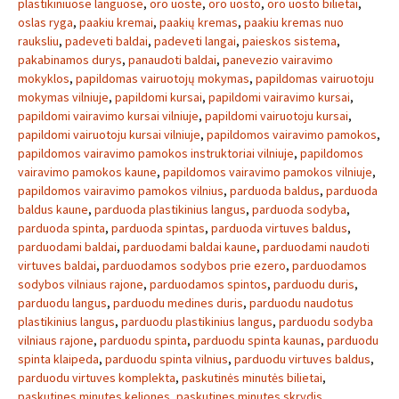
plastikiniuose languose
,
oro uoste
,
oro uosto
,
oro uosto bilietai
,
oslas ryga
,
paakiu kremai
,
paakių kremas
,
paakiu kremas nuo
rauksliu
,
padeveti baldai
,
padeveti langai
,
paieskos sistema
,
pakabinamos durys
,
panaudoti baldai
,
panevezio vairavimo
mokyklos
,
papildomas vairuotojų mokymas
,
papildomas vairuotoju
mokymas vilniuje
,
papildomi kursai
,
papildomi vairavimo kursai
,
papildomi vairavimo kursai vilniuje
,
papildomi vairuotoju kursai
,
papildomi vairuotoju kursai vilniuje
,
papildomos vairavimo pamokos
,
papildomos vairavimo pamokos instruktoriai vilniuje
,
papildomos
vairavimo pamokos kaune
,
papildomos vairavimo pamokos vilniuje
,
papildomos vairavimo pamokos vilnius
,
parduoda baldus
,
parduoda
baldus kaune
,
parduoda plastikinius langus
,
parduoda sodyba
,
parduoda spinta
,
parduoda spintas
,
parduoda virtuves baldus
,
parduodami baldai
,
parduodami baldai kaune
,
parduodami naudoti
virtuves baldai
,
parduodamos sodybos prie ezero
,
parduodamos
sodybos vilniaus rajone
,
parduodamos spintos
,
parduodu duris
,
parduodu langus
,
parduodu medines duris
,
parduodu naudotus
plastikinius langus
,
parduodu plastikinius langus
,
parduodu sodyba
vilniaus rajone
,
parduodu spinta
,
parduodu spinta kaunas
,
parduodu
spinta klaipeda
,
parduodu spinta vilnius
,
parduodu virtuves baldus
,
parduodu virtuves komplekta
,
paskutinės minutės bilietai
,
paskutines minutes keliones
,
paskutines minutes skrydis
,