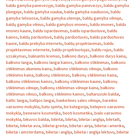
baldu gamyba panevezyje
,
baldu gamyba panevezys
,
baldu gamyba
plungeje
,
baldu gamyba siauliai
,
baldu gamyba siauliuose
,
baldu
gamyba telsiuose
,
baldu gamyba utenoje
,
baldų gamyba vilniuje
,
baldų gamyba vilnius
,
baldu gamybos imones
,
baldu imones
,
baldu
imones kaune
,
baldu ispardavimas
,
baldu isparduotuve
,
baldu
kainos
,
baldų parduotuvė
,
baldų parduotuvės
,
baldu parduotuves
kaune
,
baldu prekyba internetu
,
baldų projektavimas
,
baldu
projektavimas internete
,
baldu projektuotojas
,
baldu rojus
,
baldu
uzsakymas
,
balinantis kremas
,
balkono durys
,
balkono durys kaina
,
balkono langai
,
balkono langai kainos
,
balkono stiklinimas
,
balkono
stiklinimas aliuminiu kaina
,
balkono stiklinimas vilniuje
,
balkono
stiklinimo kaina
,
balkonų stiklinimas
,
balkonų stiklinimas kaina
,
balkonu stiklinimas kainos
,
balkonų stiklinimas kaune
,
balkonų
stiklinimas vilniuje
,
balkonų stiklinimas vilniuje kaina
,
balkonu
stiklinimas vilnius
,
balkonų stiklinimo kainos
,
baltarusiski baldai
,
baltic langai
,
baltijos langai
,
banketines sales vilniuje
,
bareikio
vairavimo mokykla
,
batu spinta
,
be kategorija
,
belejevo vairavimo
mokykla
,
benexere kosmetika
,
beoti kosmetika
,
bialo vairavimo
mokykla
,
bikuvos baldai
,
bileitai
,
biletai
,
biletai i anglija
,
biletailt
,
bilietai
,
bilietai avia
,
bilietai greitai
,
bilietai i airija
,
bilietai i amerika
,
bilietai i amsterdama
,
bilietai i anglija
,
bilietai i anglija lektuvu
,
bilietai