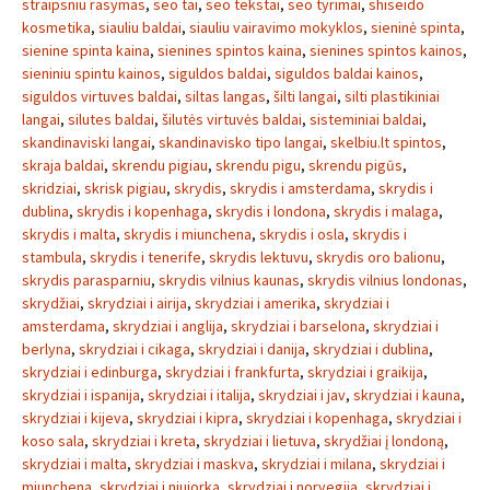
straipsniu rasymas
,
seo tai
,
seo tekstai
,
seo tyrimai
,
shiseido
kosmetika
,
siauliu baldai
,
siauliu vairavimo mokyklos
,
sieninė spinta
,
sienine spinta kaina
,
sienines spintos kaina
,
sienines spintos kainos
,
sieniniu spintu kainos
,
siguldos baldai
,
siguldos baldai kainos
,
siguldos virtuves baldai
,
siltas langas
,
šilti langai
,
silti plastikiniai
langai
,
silutes baldai
,
šilutės virtuvės baldai
,
sisteminiai baldai
,
skandinaviski langai
,
skandinavisko tipo langai
,
skelbiu.lt spintos
,
skraja baldai
,
skrendu pigiau
,
skrendu pigu
,
skrendu pigūs
,
skridziai
,
skrisk pigiau
,
skrydis
,
skrydis i amsterdama
,
skrydis i
dublina
,
skrydis i kopenhaga
,
skrydis i londona
,
skrydis i malaga
,
skrydis i malta
,
skrydis i miunchena
,
skrydis i osla
,
skrydis i
stambula
,
skrydis i tenerife
,
skrydis lektuvu
,
skrydis oro balionu
,
skrydis parasparniu
,
skrydis vilnius kaunas
,
skrydis vilnius londonas
,
skrydžiai
,
skrydziai i airija
,
skrydziai i amerika
,
skrydziai i
amsterdama
,
skrydziai i anglija
,
skrydziai i barselona
,
skrydziai i
berlyna
,
skrydziai i cikaga
,
skrydziai i danija
,
skrydziai i dublina
,
skrydziai i edinburga
,
skrydziai i frankfurta
,
skrydziai i graikija
,
skrydziai i ispanija
,
skrydziai i italija
,
skrydziai i jav
,
skrydziai i kauna
,
skrydziai i kijeva
,
skrydziai i kipra
,
skrydziai i kopenhaga
,
skrydziai i
koso sala
,
skrydziai i kreta
,
skrydziai i lietuva
,
skrydžiai į londoną
,
skrydziai i malta
,
skrydziai i maskva
,
skrydziai i milana
,
skrydziai i
miunchena
,
skrydziai i niujorka
,
skrydziai i norvegija
,
skrydziai i