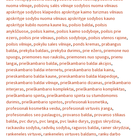
nuoma vilniuje
,
pobūvių salės vilniuje sodybos nuoma vilniaus
apskrityje sodybos klaipedos apskrityje kaimo turizmas vilniaus
apskrityje sodybu nuoma vilniaus apskrityje sodybos kauno
apskrityje kubilo nuoma kaune ku
,
poilsio baldai
,
poilsis
anykščiuose
,
poilsis kaime
,
poilsis kaimo sodyboje
,
poilsis prie
ezero
,
poilsis prie vilniaus
,
poilsis sodyboje
,
poilsis utenos rajone
,
poilsis vilniuje
,
pokyliu sales vilniuje
,
ponds kremas
,
prabangus
baldai
,
prekyba baldais
,
prekyba durimis
,
prie ežero
,
priemone nuo
spuogu
,
priemones nuo rauksliu
,
priemones nuo spuogu
,
prienu
langai
,
prieškambario baldai
,
prieškambario baldai akcijos
,
prieskambario baldai internetu
,
prieskambario baldai kaina
,
prieskambario baldai kaune
,
prieskambario baldai klaipedoje
,
prieskambario baldai vilniuje
,
prieškambario dizainas
,
prieškambario
interjeras
,
prieškambario komplektai
,
prieškambario komplektas
,
prieškambario spinta
,
prieškambario spinta su stumdomomis
durimis
,
prieškambario spintos
,
profesionali kosmetika
,
profesionali kosmetika veidui
,
profesionali virtuvės įranga
,
profesionalios seo paslaugos
,
provanso baldai
,
provanso stiliaus
baldai
,
pvc durys
,
pvc langai
,
pvc lauko durys
,
pygus skrydziai
,
rackausku sodyba
,
radvilių sodyba
,
raguvos baldai
,
rainer skrydziai
,
rankeneles virtuvei
,
rankeneles virtuves baldams
,
ranku darbo