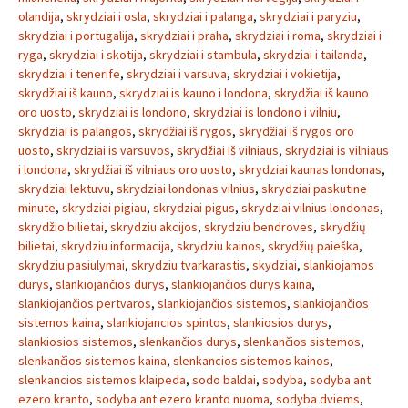
olandija
,
skrydziai i osla
,
skrydziai i palanga
,
skrydziai i paryziu
,
skrydziai i portugalija
,
skrydziai i praha
,
skrydziai i roma
,
skrydziai i
ryga
,
skrydziai i skotija
,
skrydziai i stambula
,
skrydziai i tailanda
,
skrydziai i tenerife
,
skrydziai i varsuva
,
skrydziai i vokietija
,
skrydžiai iš kauno
,
skrydziai is kauno i londona
,
skrydžiai iš kauno
oro uosto
,
skrydziai is londono
,
skrydziai is londono i vilniu
,
skrydziai is palangos
,
skrydžiai iš rygos
,
skrydžiai iš rygos oro
uosto
,
skrydziai is varsuvos
,
skrydžiai iš vilniaus
,
skrydziai is vilniaus
i londona
,
skrydžiai iš vilniaus oro uosto
,
skrydziai kaunas londonas
,
skrydziai lektuvu
,
skrydziai londonas vilnius
,
skrydziai paskutine
minute
,
skrydziai pigiau
,
skrydziai pigus
,
skrydziai vilnius londonas
,
skrydžio bilietai
,
skrydziu akcijos
,
skrydziu bendroves
,
skrydžių
bilietai
,
skrydziu informacija
,
skrydziu kainos
,
skrydžių paieška
,
skrydziu pasiulymai
,
skrydziu tvarkarastis
,
skydziai
,
slankiojamos
durys
,
slankiojančios durys
,
slankiojančios durys kaina
,
slankiojančios pertvaros
,
slankiojančios sistemos
,
slankiojančios
sistemos kaina
,
slankiojancios spintos
,
slankiosios durys
,
slankiosios sistemos
,
slenkančios durys
,
slenkančios sistemos
,
slenkančios sistemos kaina
,
slenkancios sistemos kainos
,
slenkancios sistemos klaipeda
,
sodo baldai
,
sodyba
,
sodyba ant
ezero kranto
,
sodyba ant ezero kranto nuoma
,
sodyba dviems
,