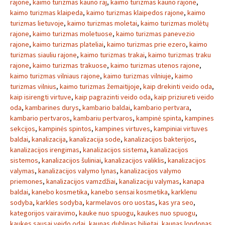
rajone
,
kaimo turizmas kauno raj
,
kaimo turizmas kauno rajone
,
kaimo turizmas klaipeda
,
kaimo turizmas klaipedos rajone
,
kaimo
turizmas lietuvoje
,
kaimo turizmas moletai
,
kaimo turizmas molėtų
rajone
,
kaimo turizmas moletuose
,
kaimo turizmas panevezio
rajone
,
kaimo turizmas plateliai
,
kaimo turizmas prie ezero
,
kaimo
turizmas siauliu rajone
,
kaimo turizmas trakai
,
kaimo turizmas traku
rajone
,
kaimo turizmas trakuose
,
kaimo turizmas utenos rajone
,
kaimo turizmas vilniaus rajone
,
kaimo turizmas vilniuje
,
kaimo
turizmas vilnius
,
kaimo turizmas žemaitijoje
,
kaip drekinti veido oda
,
kaip isirengti virtuve
,
kaip pagrazinti veido oda
,
kaip priziureti veido
oda
,
kambarines durys
,
kambario baldai
,
kambario pertvara
,
kambario pertvaros
,
kambariu pertvaros
,
kampinė spinta
,
kampines
sekcijos
,
kampinės spintos
,
kampines virtuves
,
kampiniai virtuves
baldai
,
kanalizacija
,
kanalizacija sode
,
kanalizacijos bakterijos
,
kanalizacijos irengimas
,
kanalizacijos sistema
,
kanalizacijos
sistemos
,
kanalizacijos šuliniai
,
kanalizacijos valiklis
,
kanalizacijos
valymas
,
kanalizacijos valymo lynas
,
kanalizacijos valymo
priemones
,
kanalizacijos vamzdžiai
,
kanalizaciju valymas
,
kanapa
baldai
,
kanebo kosmetika
,
kanebo sensai kosmetika
,
karklenu
sodyba
,
karkles sodyba
,
karmelavos oro uostas
,
kas yra seo
,
kategorijos vairavimo
,
kauke nuo spuogu
,
kaukes nuo spuogu
,
kaukes sausai veido odai
,
kaunas dublinas bilietai
,
kaunas londonas
,