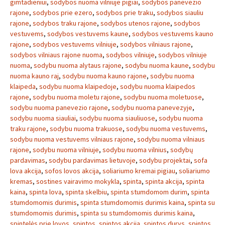
gimtadieniui
,
sodybos nuoma vilniuje pigiai
,
sodybos panevezio
rajone
,
sodybos prie ezero
,
sodybos prie traku
,
sodybos siauliu
rajone
,
sodybos traku rajone
,
sodybos utenos rajone
,
sodybos
vestuvems
,
sodybos vestuvems kaune
,
sodybos vestuvems kauno
rajone
,
sodybos vestuvems vilniuje
,
sodybos vilniaus rajone
,
sodybos vilniaus rajone nuoma
,
sodybos vilniuje
,
sodybos vilniuje
nuoma
,
sodybu nuoma alytaus rajone
,
sodybu nuoma kaune
,
sodybu
nuoma kauno raj
,
sodybu nuoma kauno rajone
,
sodybu nuoma
klaipeda
,
sodybu nuoma klaipedoje
,
sodybu nuoma klaipedos
rajone
,
sodybu nuoma moletu rajone
,
sodybu nuoma moletuose
,
sodybu nuoma panevezio rajone
,
sodybu nuoma panevezyje
,
sodybu nuoma siauliai
,
sodybu nuoma siauliuose
,
sodybu nuoma
traku rajone
,
sodybu nuoma trakuose
,
sodybu nuoma vestuvems
,
sodybu nuoma vestuvems vilniaus rajone
,
sodybu nuoma vilniaus
rajone
,
sodybu nuoma vilniuje
,
sodybu nuoma vilnius
,
sodybų
pardavimas
,
sodybu pardavimas lietuvoje
,
sodybu projektai
,
sofa
lova akcija
,
sofos lovos akcija
,
soliariumo kremai pigiau
,
soliariumo
kremas
,
sostines vairavimo mokykla
,
spinta
,
spinta akcija
,
spinta
kaina
,
spinta lova
,
spinta skelbiu
,
spinta stumdomom durim
,
spinta
stumdomomis durimis
,
spinta stumdomomis durimis kaina
,
spinta su
stumdomomis durimis
,
spinta su stumdomomis durimis kaina
,
spintelės prie lovos
,
spintos
,
spintos akcija
,
spintos durys
,
spintos