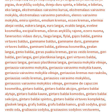
pigiau
,
dvarykščių sodyba
,
dvieju duru spinta
,
e bilietai
,
e bilietas
,
eko langai
,
ekstremalaus vairavimo kursai
,
ekstremalaus vairavimo
mokykla
,
ekstremalaus vairavimo pamokos
,
elenos vairavimo
mokykla
,
emira spintos
,
emolium kremas
,
essex kremas
,
eteriniai
aliejai veidui
,
eukera langai
,
euro langai
,
evaldo langai
,
eveline
kosmetika
,
excipial kremas
,
ežeras anykščių rajone
,
ezero nuoma
,
faneruotos vidaus durys
,
fauga langai
,
flylal
,
gajos baldai
,
gamina
virtuves baldus
,
gaminame baldus
,
gaminame duris
,
gaminame
virtuves baldus
,
gaminami baldai
,
gatineau kosmetika
,
gealan
langai
,
genio baldai
,
geras paakiu kremas
,
geras veido kremas
,
geri
baldai
,
geri langai
,
geri plastikiniai langai
,
geri virtuves baldai
,
geriausi langai
,
geriausi plastikiniai langai
,
geriausia mokykla vilniuje
,
geriausia vairavimo mokykla
,
geriausia vairavimo mokykla kaune
,
geriausia vairavimo mokykla vilniuje
,
geriausias kremas nuo rauksliu
,
geriausias veido kremas
,
geriausios vairavimo mokyklos
,
geriausios vairavimo mokyklos vilniuje
,
germaine de capuccini
kosmetika
,
gintaro baldai
,
gintaro baldai akcijos
,
gintaro baldai
alytuje
,
gintaro baldai kaune
,
gintaro baldai komodos
,
gintaro baldai
sekcijos
,
gintaro baldai spintos
,
gintaro baldai virtuves komplektai
,
glaskek langai
,
grafų baldai
,
grafu baldai kainos
,
graži sodyba
,
grazi
veido oda
,
gražiausia sodyba
,
graziausios sodybos vestuvems
,