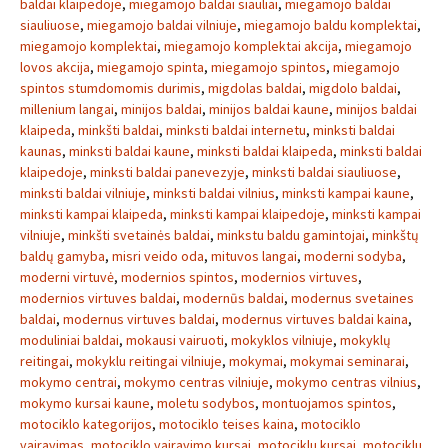
baldai klaipedoje
,
miegamojo baldai siauliai
,
miegamojo baldai
siauliuose
,
miegamojo baldai vilniuje
,
miegamojo baldu komplektai
,
miegamojo komplektai
,
miegamojo komplektai akcija
,
miegamojo
lovos akcija
,
miegamojo spinta
,
miegamojo spintos
,
miegamojo
spintos stumdomomis durimis
,
migdolas baldai
,
migdolo baldai
,
millenium langai
,
minijos baldai
,
minijos baldai kaune
,
minijos baldai
klaipeda
,
minkšti baldai
,
minksti baldai internetu
,
minksti baldai
kaunas
,
minksti baldai kaune
,
minksti baldai klaipeda
,
minksti baldai
klaipedoje
,
minksti baldai panevezyje
,
minksti baldai siauliuose
,
minksti baldai vilniuje
,
minksti baldai vilnius
,
minksti kampai kaune
,
minksti kampai klaipeda
,
minksti kampai klaipedoje
,
minksti kampai
vilniuje
,
minkšti svetainės baldai
,
minkstu baldu gamintojai
,
minkštų
baldų gamyba
,
misri veido oda
,
mituvos langai
,
moderni sodyba
,
moderni virtuvė
,
modernios spintos
,
modernios virtuves
,
modernios virtuves baldai
,
modernūs baldai
,
modernus svetaines
baldai
,
modernus virtuves baldai
,
modernus virtuves baldai kaina
,
moduliniai baldai
,
mokausi vairuoti
,
mokyklos vilniuje
,
mokyklų
reitingai
,
mokyklu reitingai vilniuje
,
mokymai
,
mokymai seminarai
,
mokymo centrai
,
mokymo centras vilniuje
,
mokymo centras vilnius
,
mokymo kursai kaune
,
moletu sodybos
,
montuojamos spintos
,
motociklo kategorijos
,
motociklo teises kaina
,
motociklo
vairavimas
,
motociklo vairavimo kursai
,
motociklu kursai
,
motociklu