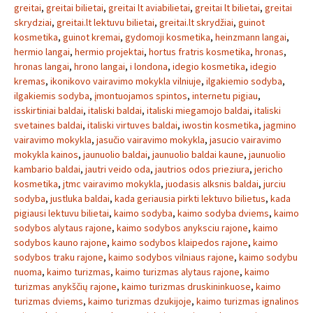
greitai
,
greitai bilietai
,
greitai lt aviabilietai
,
greitai lt bilietai
,
greitai
skrydziai
,
greitai.lt lektuvu bilietai
,
greitai.lt skrydžiai
,
guinot
kosmetika
,
guinot kremai
,
gydomoji kosmetika
,
heinzmann langai
,
hermio langai
,
hermio projektai
,
hortus fratris kosmetika
,
hronas
,
hronas langai
,
hrono langai
,
i londona
,
idegio kosmetika
,
idegio
kremas
,
ikonikovo vairavimo mokykla vilniuje
,
ilgakiemio sodyba
,
ilgakiemis sodyba
,
įmontuojamos spintos
,
internetu pigiau
,
isskirtiniai baldai
,
italiski baldai
,
italiski miegamojo baldai
,
italiski
svetaines baldai
,
italiski virtuves baldai
,
iwostin kosmetika
,
jagmino
vairavimo mokykla
,
jasučio vairavimo mokykla
,
jasucio vairavimo
mokykla kainos
,
jaunuolio baldai
,
jaunuolio baldai kaune
,
jaunuolio
kambario baldai
,
jautri veido oda
,
jautrios odos prieziura
,
jericho
kosmetika
,
jtmc vairavimo mokykla
,
juodasis alksnis baldai
,
jurciu
sodyba
,
justluka baldai
,
kada geriausia pirkti lektuvo bilietus
,
kada
pigiausi lektuvu bilietai
,
kaimo sodyba
,
kaimo sodyba dviems
,
kaimo
sodybos alytaus rajone
,
kaimo sodybos anyksciu rajone
,
kaimo
sodybos kauno rajone
,
kaimo sodybos klaipedos rajone
,
kaimo
sodybos traku rajone
,
kaimo sodybos vilniaus rajone
,
kaimo sodybu
nuoma
,
kaimo turizmas
,
kaimo turizmas alytaus rajone
,
kaimo
turizmas anykščių rajone
,
kaimo turizmas druskininkuose
,
kaimo
turizmas dviems
,
kaimo turizmas dzukijoje
,
kaimo turizmas ignalinos