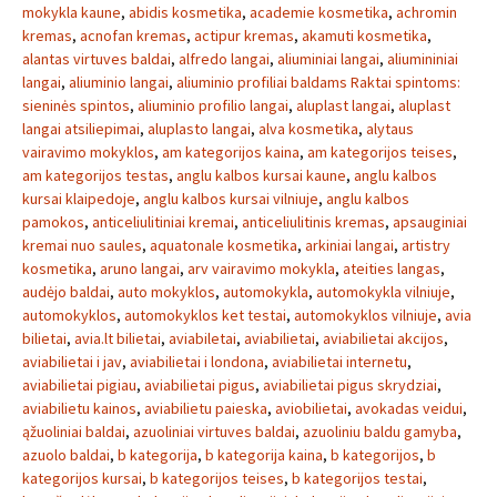
mokykla kaune
,
abidis kosmetika
,
academie kosmetika
,
achromin
kremas
,
acnofan kremas
,
actipur kremas
,
akamuti kosmetika
,
alantas virtuves baldai
,
alfredo langai
,
aliuminiai langai
,
aliumininiai
langai
,
aliuminio langai
,
aliuminio profiliai baldams Raktai spintoms:
sieninės spintos
,
aliuminio profilio langai
,
aluplast langai
,
aluplast
langai atsiliepimai
,
aluplasto langai
,
alva kosmetika
,
alytaus
vairavimo mokyklos
,
am kategorijos kaina
,
am kategorijos teises
,
am kategorijos testas
,
anglu kalbos kursai kaune
,
anglu kalbos
kursai klaipedoje
,
anglu kalbos kursai vilniuje
,
anglu kalbos
pamokos
,
anticeliulitiniai kremai
,
anticeliulitinis kremas
,
apsauginiai
kremai nuo saules
,
aquatonale kosmetika
,
arkiniai langai
,
artistry
kosmetika
,
aruno langai
,
arv vairavimo mokykla
,
ateities langas
,
audėjo baldai
,
auto mokyklos
,
automokykla
,
automokykla vilniuje
,
automokyklos
,
automokyklos ket testai
,
automokyklos vilniuje
,
avia
bilietai
,
avia.lt bilietai
,
aviabiletai
,
aviabilietai
,
aviabilietai akcijos
,
aviabilietai i jav
,
aviabilietai i londona
,
aviabilietai internetu
,
aviabilietai pigiau
,
aviabilietai pigus
,
aviabilietai pigus skrydziai
,
aviabilietu kainos
,
aviabilietu paieska
,
aviobilietai
,
avokadas veidui
,
ąžuoliniai baldai
,
azuoliniai virtuves baldai
,
azuoliniu baldu gamyba
,
azuolo baldai
,
b kategorija
,
b kategorija kaina
,
b kategorijos
,
b
kategorijos kursai
,
b kategorijos teises
,
b kategorijos testai
,