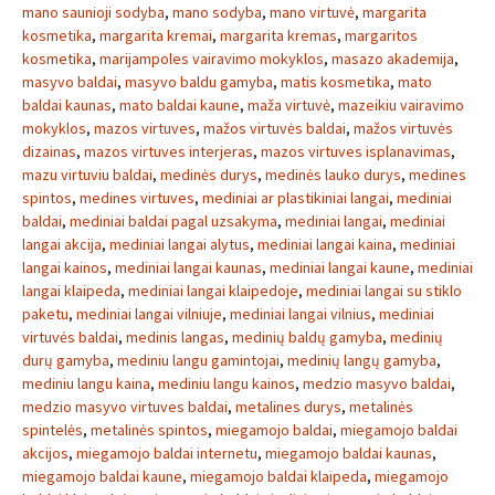
mano saunioji sodyba
,
mano sodyba
,
mano virtuvė
,
margarita
kosmetika
,
margarita kremai
,
margarita kremas
,
margaritos
kosmetika
,
marijampoles vairavimo mokyklos
,
masazo akademija
,
masyvo baldai
,
masyvo baldu gamyba
,
matis kosmetika
,
mato
baldai kaunas
,
mato baldai kaune
,
maža virtuvė
,
mazeikiu vairavimo
mokyklos
,
mazos virtuves
,
mažos virtuvės baldai
,
mažos virtuvės
dizainas
,
mazos virtuves interjeras
,
mazos virtuves isplanavimas
,
mazu virtuviu baldai
,
medinės durys
,
medinės lauko durys
,
medines
spintos
,
medines virtuves
,
mediniai ar plastikiniai langai
,
mediniai
baldai
,
mediniai baldai pagal uzsakyma
,
mediniai langai
,
mediniai
langai akcija
,
mediniai langai alytus
,
mediniai langai kaina
,
mediniai
langai kainos
,
mediniai langai kaunas
,
mediniai langai kaune
,
mediniai
langai klaipeda
,
mediniai langai klaipedoje
,
mediniai langai su stiklo
paketu
,
mediniai langai vilniuje
,
mediniai langai vilnius
,
mediniai
virtuvės baldai
,
medinis langas
,
medinių baldų gamyba
,
medinių
durų gamyba
,
mediniu langu gamintojai
,
medinių langų gamyba
,
mediniu langu kaina
,
mediniu langu kainos
,
medzio masyvo baldai
,
medzio masyvo virtuves baldai
,
metalines durys
,
metalinės
spintelės
,
metalinės spintos
,
miegamojo baldai
,
miegamojo baldai
akcijos
,
miegamojo baldai internetu
,
miegamojo baldai kaunas
,
miegamojo baldai kaune
,
miegamojo baldai klaipeda
,
miegamojo