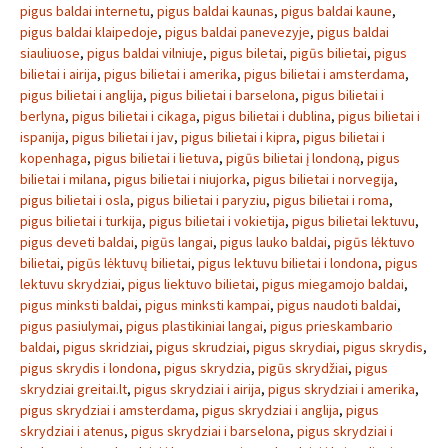
pigus baldai internetu
,
pigus baldai kaunas
,
pigus baldai kaune
,
pigus baldai klaipedoje
,
pigus baldai panevezyje
,
pigus baldai
siauliuose
,
pigus baldai vilniuje
,
pigus biletai
,
pigūs bilietai
,
pigus
bilietai i airija
,
pigus bilietai i amerika
,
pigus bilietai i amsterdama
,
pigus bilietai i anglija
,
pigus bilietai i barselona
,
pigus bilietai i
berlyna
,
pigus bilietai i cikaga
,
pigus bilietai i dublina
,
pigus bilietai i
ispanija
,
pigus bilietai i jav
,
pigus bilietai i kipra
,
pigus bilietai i
kopenhaga
,
pigus bilietai i lietuva
,
pigūs bilietai į londoną
,
pigus
bilietai i milana
,
pigus bilietai i niujorka
,
pigus bilietai i norvegija
,
pigus bilietai i osla
,
pigus bilietai i paryziu
,
pigus bilietai i roma
,
pigus bilietai i turkija
,
pigus bilietai i vokietija
,
pigus bilietai lektuvu
,
pigus deveti baldai
,
pigūs langai
,
pigus lauko baldai
,
pigūs lėktuvo
bilietai
,
pigūs lėktuvų bilietai
,
pigus lektuvu bilietai i londona
,
pigus
lektuvu skrydziai
,
pigus liektuvo bilietai
,
pigus miegamojo baldai
,
pigus minksti baldai
,
pigus minksti kampai
,
pigus naudoti baldai
,
pigus pasiulymai
,
pigus plastikiniai langai
,
pigus prieskambario
baldai
,
pigus skridziai
,
pigus skrudziai
,
pigus skrydiai
,
pigus skrydis
,
pigus skrydis i londona
,
pigus skrydzia
,
pigūs skrydžiai
,
pigus
skrydziai greitai.lt
,
pigus skrydziai i airija
,
pigus skrydziai i amerika
,
pigus skrydziai i amsterdama
,
pigus skrydziai i anglija
,
pigus
skrydziai i atenus
,
pigus skrydziai i barselona
,
pigus skrydziai i