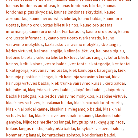
kaunas londonas autobusu
,
kaunas londonas bilietai
,
kaunas
londonas pigus skrydziai
,
kaunas londonas skrydziai
,
kauno
aerouostas
,
kauno aerouostas bilietai
,
kauno baldai
,
kauno oro
uostas
,
kauno oro uostas bilietu kainos
,
kauno oro uostas
informacija
,
kauno oro uostas tvarkarastis
,
kauno oro uosto
,
kauno
oro uosto informacija
,
kauno oro uosto tvarkarastis
,
kauno
vairavimo mokyklos
,
kazlausko vairavimo mokykla
,
kbe langai
,
kėdės virtuvei
,
kelione i anglija
,
kelionės lėktuvu
,
keliones pigiau
,
kelioniu bilietai
,
kelioniu bilietai lektuvu
,
keltas i anglija
,
keltu bilietu
kainos
,
keltu kainos
,
kesto baldai
,
ket testai a kategorija
,
ket testai
b kategorija
,
ket vairavimo testai
,
kiek kainuoja c kategorija
,
kiek
kainuoja plastikiniai langai
,
kiek kainuoja vairavimo kursai
,
kiek
kainuoja virtuves baldai
,
kiek trunka vairavimo kursai
,
kieti baldai
,
kilti bilietai
,
klaipėda virtuves baldai
,
klaipėdos baldai
,
klaipedos
baldai katalogas
,
klaipedos vairavimo mokyklos
,
klasikinė virtuvė
,
klasikines virtuves
,
klasikiniai baldai
,
klasikiniai baldai internetu
,
klasikiniai baldai kaune
,
klasikiniai miegamojo baldai
,
klasikiniai
virtuvės baldai
,
klasikiniai virtuves baldai kaune
,
klasikiniu baldu
gamyba
,
klijuotos medienos langai
,
knygu spinta
,
knygų spintos
,
kokius langus rinktis
,
kokybiški baldai
,
kokybiski virtuves baldai
,
kommerling langai
,
komutacinės spintos
,
koridoriaus baldai
,