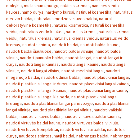
mokykla
,
muilas nuo spuogu
,
naktinis kremas
,
namines veido
kaukes
,
namo durys
,
nardymo kursai
,
natinuel kosmetika
,
naturalaus
medzio baldai
,
naturalaus medzio virtuves baldai
,
naturali
dekoratyvine kosmetika
,
natūrali kosmetika
,
naturali kosmetika
veidui
,
naturalios veido kaukes
,
naturalus kremai
,
naturalus kremai
veidui
,
naturalus kremas
,
naturalus kremas veidui
,
naturalus veido
kremas
,
naudota spinta
,
naudoti baldai
,
naudoti baldai kaune
,
naudoti baldai šiauliuose
,
naudoti baldai vilniuje
,
naudoti baldai
vilnius
,
naudoti jaunuolio baldai
,
naudoti langai
,
naudoti langai ir
durys
,
naudoti langai kaunas
,
naudoti langai kaune
,
naudoti langai
vilniuje
,
naudoti langai vilnius
,
naudoti mediniai langai
,
naudoti
miegamojo baldai
,
naudoti odiniai baldai
,
naudoti plastikiniai langai
,
naudoti plastikiniai langai ir durys
,
naudoti plastikiniai langai kainos
,
naudoti plastikiniai langai kaunas
,
naudoti plastikiniai langai kaune
,
naudoti plastikiniai langai klaipeda
,
naudoti plastikiniai langai
kretinga
,
naudoti plastikiniai langai panevezyje
,
naudoti plastikiniai
langai vilniuje
,
naudoti plastikiniai langai vilnius
,
naudoti vaikiski
baldai
,
naudoti virtuvės baldai
,
naudoti virtuves baldai kaunas
,
naudoti virtuvės baldai kaune
,
naudoti virtuves baldai vilniuje
,
naudoti virtuves komplektai
,
naudoti virtuviniai baldai
,
naudotos
durys
,
naudotos spintos
,
nauji baldai
,
nebrangus baldai
,
nebrangus