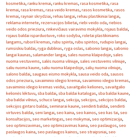
kosmetika
,
ranku kremai
,
ranku kremas
,
rasa kosmetika
,
rasa
kremai
,
rasa kremas
,
rasa veido kremas
,
rasos kosmetika
,
rasos
kremai
,
raynair skrydziai
,
rehau langai
,
rehau plastikiniai langai
,
reklama internete
,
rezervacijos bilietai
,
riebi veido oda
,
riebios
veido odos prieziura
,
rinkevičiaus vairavimo mokykla
,
rojaus baldai
,
rojaus baldai isparduotuve
,
roko sodyba
,
roletai plastikiniams
langams
,
ruboril kremas
,
rubu spinta
,
rubu spintos
,
rudupio langai
,
rumsiskiu baldai
,
ryga dublinas
,
ryga oslas
,
sabonio langai
,
sabonio
langai kaunas
,
salamander langai
,
sales nuoma klaipedoje
,
sales
nuoma vestuvems
,
salės nuoma vilniuje
,
sales vestuvems vilniuje
,
saliu nuoma kaune
,
saliu nuoma klaipedoje
,
salių nuoma vilniuje
,
salono baldai
,
saugaus eismo mokykla
,
sausa veido oda
,
sausos
odos prieziura
,
savaiminio idegio kremai
,
savaiminio idegio kremas
,
savaiminio idegio kremas veidui
,
savaitgalio keliones
,
savaitgalio
kelionės lėktuvu
,
sba baldai
,
sba baldai katalogas
,
sba baldai kaune
,
sba baldai vilnius
,
schuco langai
,
sekcija
,
sekcijos
,
sekcijos baldai
,
sekcijos gintaro baldai
,
seminarai kaune
,
sendinti baldai
,
sendinti
virtuves baldai
,
seni langai
,
seo kaina
,
seo kainos
,
seo kas tai
,
seo
konsultacijos
,
seo marketingas
,
seo mokymai
,
seo optimizacija
,
seo optimizavimas
,
seo optimizavimas kaina
,
seo paslaugos
,
seo
paslaugos kaina
,
seo paslaugos kainos
,
seo straipsniai
,
seo