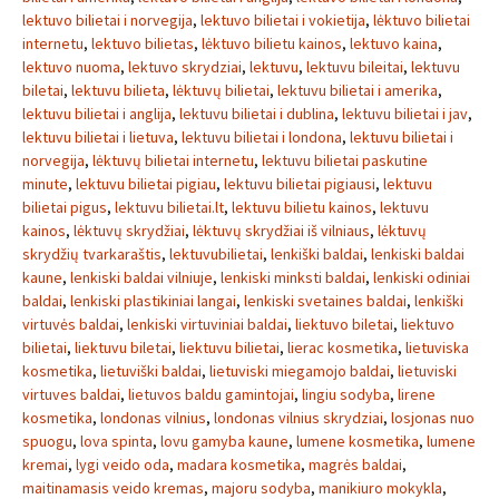
lektuvo bilietai i norvegija
,
lektuvo bilietai i vokietija
,
lėktuvo bilietai
internetu
,
lektuvo bilietas
,
lėktuvo bilietu kainos
,
lektuvo kaina
,
lektuvo nuoma
,
lektuvo skrydziai
,
lektuvu
,
lektuvu bileitai
,
lektuvu
biletai
,
lektuvu bilieta
,
lėktuvų bilietai
,
lektuvu bilietai i amerika
,
lektuvu bilietai i anglija
,
lektuvu bilietai i dublina
,
lektuvu bilietai i jav
,
lektuvu bilietai i lietuva
,
lektuvu bilietai i londona
,
lektuvu bilietai i
norvegija
,
lėktuvų bilietai internetu
,
lektuvu bilietai paskutine
minute
,
lektuvu bilietai pigiau
,
lektuvu bilietai pigiausi
,
lektuvu
bilietai pigus
,
lektuvu bilietai.lt
,
lektuvu bilietu kainos
,
lektuvu
kainos
,
lėktuvų skrydžiai
,
lėktuvų skrydžiai iš vilniaus
,
lėktuvų
skrydžių tvarkaraštis
,
lektuvubilietai
,
lenkiški baldai
,
lenkiski baldai
kaune
,
lenkiski baldai vilniuje
,
lenkiski minksti baldai
,
lenkiski odiniai
baldai
,
lenkiski plastikiniai langai
,
lenkiski svetaines baldai
,
lenkiški
virtuvės baldai
,
lenkiski virtuviniai baldai
,
liektuvo biletai
,
liektuvo
bilietai
,
liektuvu biletai
,
liektuvu bilietai
,
lierac kosmetika
,
lietuviska
kosmetika
,
lietuviški baldai
,
lietuviski miegamojo baldai
,
lietuviski
virtuves baldai
,
lietuvos baldu gamintojai
,
lingiu sodyba
,
lirene
kosmetika
,
londonas vilnius
,
londonas vilnius skrydziai
,
losjonas nuo
spuogu
,
lova spinta
,
lovu gamyba kaune
,
lumene kosmetika
,
lumene
kremai
,
lygi veido oda
,
madara kosmetika
,
magrės baldai
,
maitinamasis veido kremas
,
majoru sodyba
,
manikiuro mokykla
,