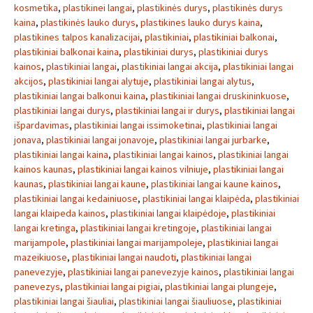
kosmetika
,
plastikinei langai
,
plastikinės durys
,
plastikinės durys
kaina
,
plastikinės lauko durys
,
plastikines lauko durys kaina
,
plastikines talpos kanalizacijai
,
plastikiniai
,
plastikiniai balkonai
,
plastikiniai balkonai kaina
,
plastikiniai durys
,
plastikiniai durys
kainos
,
plastikiniai langai
,
plastikiniai langai akcija
,
plastikiniai langai
akcijos
,
plastikiniai langai alytuje
,
plastikiniai langai alytus
,
plastikiniai langai balkonui kaina
,
plastikiniai langai druskininkuose
,
plastikiniai langai durys
,
plastikiniai langai ir durys
,
plastikiniai langai
išpardavimas
,
plastikiniai langai issimoketinai
,
plastikiniai langai
jonava
,
plastikiniai langai jonavoje
,
plastikiniai langai jurbarke
,
plastikiniai langai kaina
,
plastikiniai langai kainos
,
plastikiniai langai
kainos kaunas
,
plastikiniai langai kainos vilniuje
,
plastikiniai langai
kaunas
,
plastikiniai langai kaune
,
plastikiniai langai kaune kainos
,
plastikiniai langai kedainiuose
,
plastikiniai langai klaipėda
,
plastikiniai
langai klaipeda kainos
,
plastikiniai langai klaipėdoje
,
plastikiniai
langai kretinga
,
plastikiniai langai kretingoje
,
plastikiniai langai
marijampole
,
plastikiniai langai marijampoleje
,
plastikiniai langai
mazeikiuose
,
plastikiniai langai naudoti
,
plastikiniai langai
panevezyje
,
plastikiniai langai panevezyje kainos
,
plastikiniai langai
panevezys
,
plastikiniai langai pigiai
,
plastikiniai langai plungeje
,
plastikiniai langai šiauliai
,
plastikiniai langai šiauliuose
,
plastikiniai