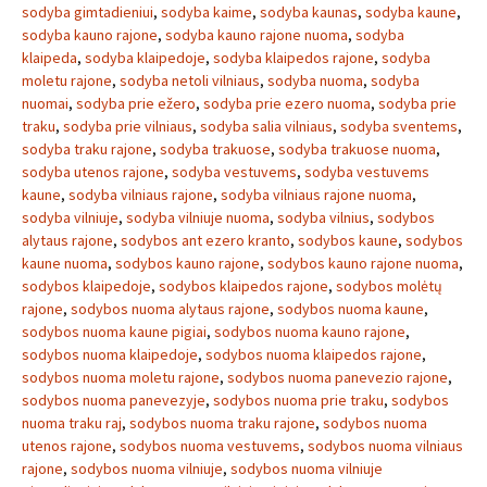
sodyba gimtadieniui
,
sodyba kaime
,
sodyba kaunas
,
sodyba kaune
,
sodyba kauno rajone
,
sodyba kauno rajone nuoma
,
sodyba
klaipeda
,
sodyba klaipedoje
,
sodyba klaipedos rajone
,
sodyba
moletu rajone
,
sodyba netoli vilniaus
,
sodyba nuoma
,
sodyba
nuomai
,
sodyba prie ežero
,
sodyba prie ezero nuoma
,
sodyba prie
traku
,
sodyba prie vilniaus
,
sodyba salia vilniaus
,
sodyba sventems
,
sodyba traku rajone
,
sodyba trakuose
,
sodyba trakuose nuoma
,
sodyba utenos rajone
,
sodyba vestuvems
,
sodyba vestuvems
kaune
,
sodyba vilniaus rajone
,
sodyba vilniaus rajone nuoma
,
sodyba vilniuje
,
sodyba vilniuje nuoma
,
sodyba vilnius
,
sodybos
alytaus rajone
,
sodybos ant ezero kranto
,
sodybos kaune
,
sodybos
kaune nuoma
,
sodybos kauno rajone
,
sodybos kauno rajone nuoma
,
sodybos klaipedoje
,
sodybos klaipedos rajone
,
sodybos molėtų
rajone
,
sodybos nuoma alytaus rajone
,
sodybos nuoma kaune
,
sodybos nuoma kaune pigiai
,
sodybos nuoma kauno rajone
,
sodybos nuoma klaipedoje
,
sodybos nuoma klaipedos rajone
,
sodybos nuoma moletu rajone
,
sodybos nuoma panevezio rajone
,
sodybos nuoma panevezyje
,
sodybos nuoma prie traku
,
sodybos
nuoma traku raj
,
sodybos nuoma traku rajone
,
sodybos nuoma
utenos rajone
,
sodybos nuoma vestuvems
,
sodybos nuoma vilniaus
rajone
,
sodybos nuoma vilniuje
,
sodybos nuoma vilniuje