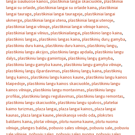
langai siauliuose kainos
,
plastikiniai langai skaiciuokle
,
plastikiniai
langai su orlaide
,
plastikiniai langai su orlaide kaina
,
plastikiniai
langai taurage
,
plastikiniai langai taurageje
,
plastikiniai langai
ukmerge
,
plastikiniai langai utena
,
plastikiniai langai utenoje
,
plastikiniai langai vilniuje
,
plastikiniai langai vilniuje kainos
,
plastikiniai langai vilnius
,
plastikiniailangai
,
plastikinio lango kaina
,
plastikinis langas
,
plastikinis langas kaina
,
plastikinių durų gamyba
,
plastikiniu duru kaina
,
plastikiniu duru kainos
,
plastikinių langų
,
plastikiniu langu akcijos
,
plastikiniu langu apdaila
,
plastikiniu langu
dalys
,
plastikiniu langu gamintojai
,
plastikinių langų gamyba
,
plastikiniu langu gamyba kaune
,
plastikiniu langu gamyba vilniuje
,
plastikinių langų išpardavimas
,
plastikinių langų kaina
,
plastikinių
langų kainos
,
plastikiniu langu kainos kaune
,
plastikiniu langu kainos
klaipedoje
,
plastikiniu langu kainos skaiciuokle
,
plastikiniu langu
kainos vilniuje
,
plastikiniu langu montavimas
,
plastikiniu langu
profiliai
,
plastikiniu langu reguliavimas
,
plastikiniu langu remontas
,
plastikiniu langu skaiciuokle
,
plastikiniu langu spalvos
,
plateliai
kaimo turizmas
,
plaza langai
,
plaza langai kainos
,
plaza langai
kaunas
,
plaza langai kaune
,
pleiskanoja veido oda
,
plokstes
baldams kaina
,
plotai vilniuje
,
plotu nuoma kaune
,
plotu nuoma
vilniuje
,
plunges baldai
,
pobuvio sales vilniuje
,
pobuviu sale
,
pobuviu
sale vilniuje
,
pobuviu sales
,
pobuviu sales nuoma
,
pobuviu sales