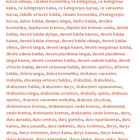
kursai vilniuje
,
careline kosmetika
,
ce kategorija
,
ce kategorija
kaina
,
ce kategorijos kaina
,
ce kategorijos kursai
,
ce vairavimo
kursai
,
čekiški virtuvės baldai
,
clinians kosmetika
,
d kategorijos
kursai
,
dalios baldai
,
danijos langai
,
darbo baldai
,
declare
kosmetika
,
depiliacinis kremas
,
depiliacinis kremas veidui
,
dėvėti
baldai
,
deveti baldai alytuje
,
deveti baldai kaunas
,
dėvėti baldai
kaune
,
deveti baldai utenoje
,
deveti baldai vilniuje
,
deveti baldai
vilnius
,
deveti langai
,
deveti langai kaune
,
deveti miegamojo baldai
,
dėvėti odiniai baldai
,
deveti plastikiniai langai
,
deveti plastikiniai
langai kaune
,
deveti svetaines baldai
,
deveti vaikiski baldai
,
dėvėti
virtuvės baldai
,
deveti virtuviniai baldai
,
devetos spintos
,
diforma
baldai
,
doleta langai
,
doliva kosmetika
,
dorkanas vairavimo
mokykla
,
dovanoja virtuves baldus
,
drabužinė
,
drabužinės
,
drabuzines baldai
,
drabuzines durys
,
drabuzines isplanavimas
,
drabuziniu iranga
,
drabuziniu sistemos
,
drabužių spinta
,
drabuziu
spintos
,
draiveris vairavimo mokykla
,
drakono skrydziai
,
drekinamasis kremas
,
drekinamasis veido kremas
,
drekinamieji
veido kremai
,
drekinantis kremas
,
drekinantis veido kremas
,
duris
,
duru apvadai
,
duru centras
,
durų gamyba
,
duru ispardavimas
,
duru
kainos
,
durų pasaulis
,
duru rankenos
,
durų sistemos
,
durys
,
durys
akcija
,
durys internetu
,
durys kaina
,
durys kaunas
,
durys kaune
,
durys klaipeda
,
durys klaipedoje
,
durys langai
,
durys lauko
,
durys