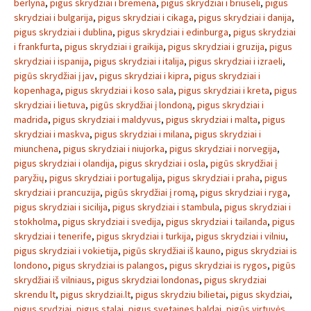
berlyna
,
pigus skrydziai i bremena
,
pigus skrydziai i briuseli
,
pigus
skrydziai i bulgarija
,
pigus skrydziai i cikaga
,
pigus skrydziai i danija
,
pigus skrydziai i dublina
,
pigus skrydziai i edinburga
,
pigus skrydziai
i frankfurta
,
pigus skrydziai i graikija
,
pigus skrydziai i gruzija
,
pigus
skrydziai i ispanija
,
pigus skrydziai i italija
,
pigus skrydziai i izraeli
,
pigūs skrydžiai į jav
,
pigus skrydziai i kipra
,
pigus skrydziai i
kopenhaga
,
pigus skrydziai i koso sala
,
pigus skrydziai i kreta
,
pigus
skrydziai i lietuva
,
pigūs skrydžiai į londoną
,
pigus skrydziai i
madrida
,
pigus skrydziai i maldyvus
,
pigus skrydziai i malta
,
pigus
skrydziai i maskva
,
pigus skrydziai i milana
,
pigus skrydziai i
miunchena
,
pigus skrydziai i niujorka
,
pigus skrydziai i norvegija
,
pigus skrydziai i olandija
,
pigus skrydziai i osla
,
pigūs skrydžiai į
paryžių
,
pigus skrydziai i portugalija
,
pigus skrydziai i praha
,
pigus
skrydziai i prancuzija
,
pigūs skrydžiai į romą
,
pigus skrydziai i ryga
,
pigus skrydziai i sicilija
,
pigus skrydziai i stambula
,
pigus skrydziai i
stokholma
,
pigus skrydziai i svedija
,
pigus skrydziai i tailanda
,
pigus
skrydziai i tenerife
,
pigus skrydziai i turkija
,
pigus skrydziai i vilniu
,
pigus skrydziai i vokietija
,
pigūs skrydžiai iš kauno
,
pigus skrydziai is
londono
,
pigus skrydziai is palangos
,
pigus skrydziai is rygos
,
pigūs
skrydžiai iš vilniaus
,
pigus skrydziai londonas
,
pigus skrydziai
skrendu lt
,
pigus skrydziai.lt
,
pigus skrydziu bilietai
,
pigus skydziai
,
pigus srydziai
,
pigus stalai
,
pigus svetaines baldai
,
pigūs virtuvės