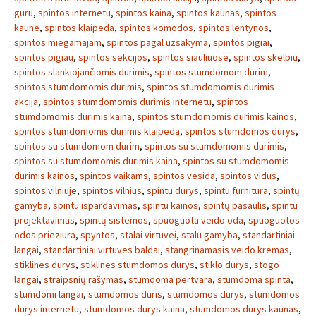
guru
,
spintos internetu
,
spintos kaina
,
spintos kaunas
,
spintos
kaune
,
spintos klaipeda
,
spintos komodos
,
spintos lentynos
,
spintos miegamajam
,
spintos pagal uzsakyma
,
spintos pigiai
,
spintos pigiau
,
spintos sekcijos
,
spintos siauliuose
,
spintos skelbiu
,
spintos slankiojančiomis durimis
,
spintos stumdomom durim
,
spintos stumdomomis durimis
,
spintos stumdomomis durimis
akcija
,
spintos stumdomomis durimis internetu
,
spintos
stumdomomis durimis kaina
,
spintos stumdomomis durimis kainos
,
spintos stumdomomis durimis klaipeda
,
spintos stumdomos durys
,
spintos su stumdomom durim
,
spintos su stumdomomis durimis
,
spintos su stumdomomis durimis kaina
,
spintos su stumdomomis
durimis kainos
,
spintos vaikams
,
spintos vesida
,
spintos vidus
,
spintos vilniuje
,
spintos vilnius
,
spintu durys
,
spintu furnitura
,
spintų
gamyba
,
spintu ispardavimas
,
spintu kainos
,
spintų pasaulis
,
spintu
projektavimas
,
spintų sistemos
,
spuoguota veido oda
,
spuoguotos
odos prieziura
,
spyntos
,
stalai virtuvei
,
stalu gamyba
,
standartiniai
langai
,
standartiniai virtuves baldai
,
stangrinamasis veido kremas
,
stiklines durys
,
stiklines stumdomos durys
,
stiklo durys
,
stogo
langai
,
straipsnių rašymas
,
stumdoma pertvara
,
stumdoma spinta
,
stumdomi langai
,
stumdomos duris
,
stumdomos durys
,
stumdomos
durys internetu
,
stumdomos durys kaina
,
stumdomos durys kaunas
,