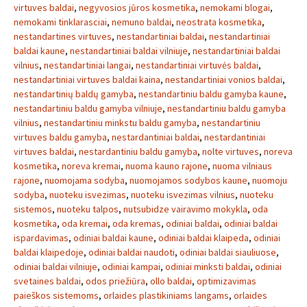
virtuves baldai
,
negyvosios jūros kosmetika
,
nemokami blogai
,
nemokami tinklarasciai
,
nemuno baldai
,
neostrata kosmetika
,
nestandartines virtuves
,
nestandartiniai baldai
,
nestandartiniai
baldai kaune
,
nestandartiniai baldai vilniuje
,
nestandartiniai baldai
vilnius
,
nestandartiniai langai
,
nestandartiniai virtuvės baldai
,
nestandartiniai virtuves baldai kaina
,
nestandartiniai vonios baldai
,
nestandartinių baldų gamyba
,
nestandartiniu baldu gamyba kaune
,
nestandartiniu baldu gamyba vilniuje
,
nestandartiniu baldu gamyba
vilnius
,
nestandartiniu minkstu baldu gamyba
,
nestandartiniu
virtuves baldu gamyba
,
nestardantiniai baldai
,
nestardantiniai
virtuves baldai
,
nestardantiniu baldu gamyba
,
nolte virtuves
,
noreva
kosmetika
,
noreva kremai
,
nuoma kauno rajone
,
nuoma vilniaus
rajone
,
nuomojama sodyba
,
nuomojamos sodybos kaune
,
nuomoju
sodyba
,
nuoteku isvezimas
,
nuoteku isvezimas vilnius
,
nuoteku
sistemos
,
nuoteku talpos
,
nutsubidze vairavimo mokykla
,
oda
kosmetika
,
oda kremai
,
oda kremas
,
odiniai baldai
,
odiniai baldai
ispardavimas
,
odiniai baldai kaune
,
odiniai baldai klaipeda
,
odiniai
baldai klaipedoje
,
odiniai baldai naudoti
,
odiniai baldai siauliuose
,
odiniai baldai vilniuje
,
odiniai kampai
,
odiniai minksti baldai
,
odiniai
svetaines baldai
,
odos priežiūra
,
ollo baldai
,
optimizavimas
paieškos sistemoms
,
orlaides plastikiniams langams
,
orlaides