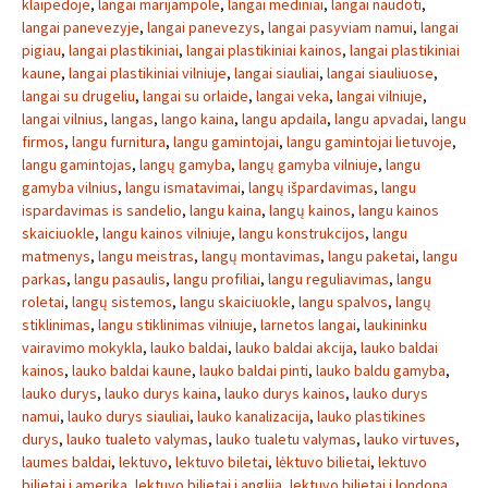
klaipedoje
,
langai marijampole
,
langai mediniai
,
langai naudoti
,
langai panevezyje
,
langai panevezys
,
langai pasyviam namui
,
langai
pigiau
,
langai plastikiniai
,
langai plastikiniai kainos
,
langai plastikiniai
kaune
,
langai plastikiniai vilniuje
,
langai siauliai
,
langai siauliuose
,
langai su drugeliu
,
langai su orlaide
,
langai veka
,
langai vilniuje
,
langai vilnius
,
langas
,
lango kaina
,
langu apdaila
,
langu apvadai
,
langu
firmos
,
langu furnitura
,
langu gamintojai
,
langu gamintojai lietuvoje
,
langu gamintojas
,
langų gamyba
,
langų gamyba vilniuje
,
langu
gamyba vilnius
,
langu ismatavimai
,
langų išpardavimas
,
langu
ispardavimas is sandelio
,
langu kaina
,
langų kainos
,
langu kainos
skaiciuokle
,
langu kainos vilniuje
,
langu konstrukcijos
,
langu
matmenys
,
langu meistras
,
langų montavimas
,
langu paketai
,
langu
parkas
,
langu pasaulis
,
langu profiliai
,
langu reguliavimas
,
langu
roletai
,
langų sistemos
,
langu skaiciuokle
,
langu spalvos
,
langų
stiklinimas
,
langu stiklinimas vilniuje
,
larnetos langai
,
laukininku
vairavimo mokykla
,
lauko baldai
,
lauko baldai akcija
,
lauko baldai
kainos
,
lauko baldai kaune
,
lauko baldai pinti
,
lauko baldu gamyba
,
lauko durys
,
lauko durys kaina
,
lauko durys kainos
,
lauko durys
namui
,
lauko durys siauliai
,
lauko kanalizacija
,
lauko plastikines
durys
,
lauko tualeto valymas
,
lauko tualetu valymas
,
lauko virtuves
,
laumes baldai
,
lektuvo
,
lektuvo biletai
,
lėktuvo bilietai
,
lektuvo
bilietai i amerika
,
lektuvo bilietai i anglija
,
lektuvo bilietai i londona
,