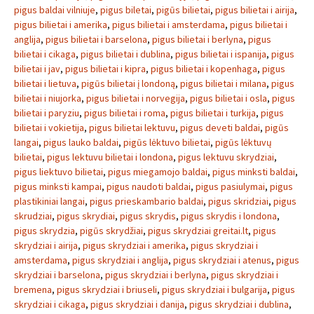
pigus baldai vilniuje
,
pigus biletai
,
pigūs bilietai
,
pigus bilietai i airija
,
pigus bilietai i amerika
,
pigus bilietai i amsterdama
,
pigus bilietai i
anglija
,
pigus bilietai i barselona
,
pigus bilietai i berlyna
,
pigus
bilietai i cikaga
,
pigus bilietai i dublina
,
pigus bilietai i ispanija
,
pigus
bilietai i jav
,
pigus bilietai i kipra
,
pigus bilietai i kopenhaga
,
pigus
bilietai i lietuva
,
pigūs bilietai į londoną
,
pigus bilietai i milana
,
pigus
bilietai i niujorka
,
pigus bilietai i norvegija
,
pigus bilietai i osla
,
pigus
bilietai i paryziu
,
pigus bilietai i roma
,
pigus bilietai i turkija
,
pigus
bilietai i vokietija
,
pigus bilietai lektuvu
,
pigus deveti baldai
,
pigūs
langai
,
pigus lauko baldai
,
pigūs lėktuvo bilietai
,
pigūs lėktuvų
bilietai
,
pigus lektuvu bilietai i londona
,
pigus lektuvu skrydziai
,
pigus liektuvo bilietai
,
pigus miegamojo baldai
,
pigus minksti baldai
,
pigus minksti kampai
,
pigus naudoti baldai
,
pigus pasiulymai
,
pigus
plastikiniai langai
,
pigus prieskambario baldai
,
pigus skridziai
,
pigus
skrudziai
,
pigus skrydiai
,
pigus skrydis
,
pigus skrydis i londona
,
pigus skrydzia
,
pigūs skrydžiai
,
pigus skrydziai greitai.lt
,
pigus
skrydziai i airija
,
pigus skrydziai i amerika
,
pigus skrydziai i
amsterdama
,
pigus skrydziai i anglija
,
pigus skrydziai i atenus
,
pigus
skrydziai i barselona
,
pigus skrydziai i berlyna
,
pigus skrydziai i
bremena
,
pigus skrydziai i briuseli
,
pigus skrydziai i bulgarija
,
pigus
skrydziai i cikaga
,
pigus skrydziai i danija
,
pigus skrydziai i dublina
,