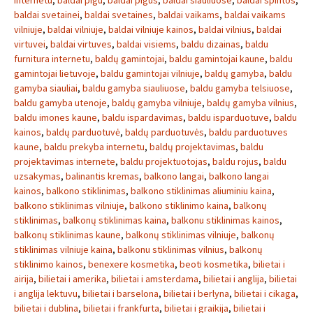
internetu
,
baldai pigu
,
baldai pigus
,
baldai siauliuose
,
baldai spintos
,
baldai svetainei
,
baldai svetaines
,
baldai vaikams
,
baldai vaikams
vilniuje
,
baldai vilniuje
,
baldai vilniuje kainos
,
baldai vilnius
,
baldai
virtuvei
,
baldai virtuves
,
baldai visiems
,
baldu dizainas
,
baldu
furnitura internetu
,
baldų gamintojai
,
baldu gamintojai kaune
,
baldu
gamintojai lietuvoje
,
baldu gamintojai vilniuje
,
baldų gamyba
,
baldu
gamyba siauliai
,
baldu gamyba siauliuose
,
baldu gamyba telsiuose
,
baldu gamyba utenoje
,
baldų gamyba vilniuje
,
baldų gamyba vilnius
,
baldu imones kaune
,
baldu ispardavimas
,
baldu isparduotuve
,
baldu
kainos
,
baldų parduotuvė
,
baldų parduotuvės
,
baldu parduotuves
kaune
,
baldu prekyba internetu
,
baldų projektavimas
,
baldu
projektavimas internete
,
baldu projektuotojas
,
baldu rojus
,
baldu
uzsakymas
,
balinantis kremas
,
balkono langai
,
balkono langai
kainos
,
balkono stiklinimas
,
balkono stiklinimas aliuminiu kaina
,
balkono stiklinimas vilniuje
,
balkono stiklinimo kaina
,
balkonų
stiklinimas
,
balkonų stiklinimas kaina
,
balkonu stiklinimas kainos
,
balkonų stiklinimas kaune
,
balkonų stiklinimas vilniuje
,
balkonų
stiklinimas vilniuje kaina
,
balkonu stiklinimas vilnius
,
balkonų
stiklinimo kainos
,
benexere kosmetika
,
beoti kosmetika
,
bilietai i
airija
,
bilietai i amerika
,
bilietai i amsterdama
,
bilietai i anglija
,
bilietai
i anglija lektuvu
,
bilietai i barselona
,
bilietai i berlyna
,
bilietai i cikaga
,
bilietai i dublina
,
bilietai i frankfurta
,
bilietai i graikija
,
bilietai i