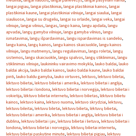
mediniai
,
langai naudoti
,
langai panevezys
,
langai pasyviam namui
,
langai pigiau
,
langai plastikiniai
,
langai plastikiniai kainos
,
langai
plastikiniai kaune
,
langai plastikiniai vilniuje
,
langai siauliai
,
langai
siauliuose
,
langai su drugeliu
,
langai su orlaide
,
langai veka
,
langai
vilniuje
,
langai vilnius
,
langas
,
lango kaina
,
langu apdaila
,
langu
apvadai
,
langų gamyba vilniuje
,
langu gamyba vilnius
,
langu
ismatavimai
,
langų išpardavimas
,
langu ispardavimas is sandelio
,
langu kaina
,
langų kainos
,
langu kainos skaiciuokle
,
langu kainos
vilniuje
,
langu matmenys
,
langu reguliavimas
,
langu roletai
,
langų
sistemos
,
langu skaiciuokle
,
langu spalvos
,
langų stiklinimas
,
langu
stiklinimas vilniuje
,
laukininku vairavimo mokykla
,
lauko baldai
,
lauko
baldai akcija
,
lauko baldai kainos
,
lauko baldai kaune
,
lauko baldai
pinti
,
lauko baldu gamyba
,
lauko virtuves
,
lektuvo
,
lektuvo biletai
,
lėktuvo bilietai
,
lektuvo bilietai i amerika
,
lektuvo bilietai i anglija
,
lektuvo bilietai i londona
,
lektuvo bilietai i norvegija
,
lektuvo bilietai i
vokietija
,
lėktuvo bilietai internetu
,
lektuvo bilietas
,
lėktuvo bilietu
kainos
,
lektuvo kaina
,
lektuvo nuoma
,
lektuvo skrydziai
,
lektuvu
,
lektuvu bileitai
,
lektuvu biletai
,
lektuvu bilieta
,
lėktuvų bilietai
,
lektuvu bilietai i amerika
,
lektuvu bilietai i anglija
,
lektuvu bilietai i
dublina
,
lektuvu bilietai i jav
,
lektuvu bilietai i lietuva
,
lektuvu bilietai i
londona
,
lektuvu bilietai i norvegija
,
lėktuvų bilietai internetu
,
lektuvu bilietai paskutine minute
,
lektuvu bilietai pigiau
,
lektuvu