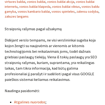
virtuves baldai
,
vonios baldai
,
vonios baldai akcija
,
vonios baldai
internetu
,
vonios baldai klaipeda
,
vonios baldai vilnius
,
vonios baldu
gamyba
,
vonios kambario baldai
,
vonios spinteles
,
zalensu sodyba
,
zaliuzes langams
Straipsnių rašymas pagal užsakymą
Didėjant verslo tempams, ne visi verslininkai sugeba koja
kojon žengti su naujovėmis ar vienomis ar kitomis
technologijomis bei reikalavimais joms, todėl dažnais
griebiasi paslaugų tiekėjų. Viena iš tokių paslaugų yra SEO
straipsnių rašymas, kuriam, suprantama, yra reikalingas
laikas, tam tikra informacija, kad būtų galima
profesionaliai jį parašyti ir sudėlioti pagal visus GOOGLE
paieškos sistemai keliamus reikalavimus.
Naudinga pasidomėti:
Atgalines nuorodos
;