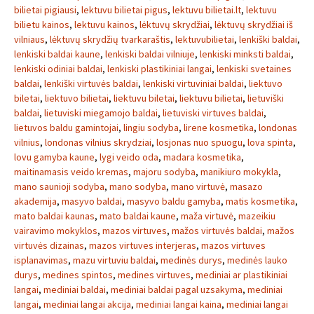
bilietai pigiausi
,
lektuvu bilietai pigus
,
lektuvu bilietai.lt
,
lektuvu
bilietu kainos
,
lektuvu kainos
,
lėktuvų skrydžiai
,
lėktuvų skrydžiai iš
vilniaus
,
lėktuvų skrydžių tvarkaraštis
,
lektuvubilietai
,
lenkiški baldai
,
lenkiski baldai kaune
,
lenkiski baldai vilniuje
,
lenkiski minksti baldai
,
lenkiski odiniai baldai
,
lenkiski plastikiniai langai
,
lenkiski svetaines
baldai
,
lenkiški virtuvės baldai
,
lenkiski virtuviniai baldai
,
liektuvo
biletai
,
liektuvo bilietai
,
liektuvu biletai
,
liektuvu bilietai
,
lietuviški
baldai
,
lietuviski miegamojo baldai
,
lietuviski virtuves baldai
,
lietuvos baldu gamintojai
,
lingiu sodyba
,
lirene kosmetika
,
londonas
vilnius
,
londonas vilnius skrydziai
,
losjonas nuo spuogu
,
lova spinta
,
lovu gamyba kaune
,
lygi veido oda
,
madara kosmetika
,
maitinamasis veido kremas
,
majoru sodyba
,
manikiuro mokykla
,
mano saunioji sodyba
,
mano sodyba
,
mano virtuvė
,
masazo
akademija
,
masyvo baldai
,
masyvo baldu gamyba
,
matis kosmetika
,
mato baldai kaunas
,
mato baldai kaune
,
maža virtuvė
,
mazeikiu
vairavimo mokyklos
,
mazos virtuves
,
mažos virtuvės baldai
,
mažos
virtuvės dizainas
,
mazos virtuves interjeras
,
mazos virtuves
isplanavimas
,
mazu virtuviu baldai
,
medinės durys
,
medinės lauko
durys
,
medines spintos
,
medines virtuves
,
mediniai ar plastikiniai
langai
,
mediniai baldai
,
mediniai baldai pagal uzsakyma
,
mediniai
langai
,
mediniai langai akcija
,
mediniai langai kaina
,
mediniai langai