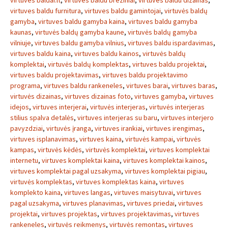
virtuves baldai.lt
,
virtuves baldu breziniai
,
virtuves baldu dizainas
,
virtuves baldu furnitura
,
virtuves baldu gamintojai
,
virtuvės baldų
gamyba
,
virtuves baldu gamyba kaina
,
virtuves baldu gamyba
kaunas
,
virtuvės baldų gamyba kaune
,
virtuvės baldų gamyba
vilniuje
,
virtuves baldu gamyba vilnius
,
virtuves baldu ispardavimas
,
virtuves baldu kaina
,
virtuves baldu kainos
,
virtuvės baldų
komplektai
,
virtuvės baldų komplektas
,
virtuves baldu projektai
,
virtuves baldu projektavimas
,
virtuves baldu projektavimo
programa
,
virtuves baldu rankeneles
,
virtuves barai
,
virtuves baras
,
virtuvės dizainas
,
virtuves dizainas foto
,
virtuves gamyba
,
virtuves
idejos
,
virtuves interjerai
,
virtuvės interjeras
,
virtuvės interjeras
stilius spalva detalės
,
virtuves interjeras su baru
,
virtuves interjero
pavyzdziai
,
virtuvės įranga
,
virtuves irankiai
,
virtuves irengimas
,
virtuves isplanavimas
,
virtuves kaina
,
virtuvės kampai
,
virtuvės
kampas
,
virtuvės kėdės
,
virtuvės komplektai
,
virtuves komplektai
internetu
,
virtuves komplektai kaina
,
virtuves komplektai kainos
,
virtuves komplektai pagal uzsakyma
,
virtuves komplektai pigiau
,
virtuvės komplektas
,
virtuves komplektas kaina
,
virtuves
komplekto kaina
,
virtuves langas
,
virtuves maisytuvai
,
virtuves
pagal uzsakyma
,
virtuves planavimas
,
virtuves priedai
,
virtuves
projektai
,
virtuves projektas
,
virtuves projektavimas
,
virtuves
rankeneles
,
virtuvės reikmenys
,
virtuvės remontas
,
virtuves