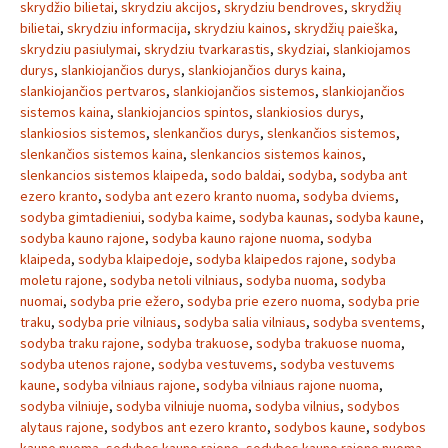
skrydžio bilietai
,
skrydziu akcijos
,
skrydziu bendroves
,
skrydžių
bilietai
,
skrydziu informacija
,
skrydziu kainos
,
skrydžių paieška
,
skrydziu pasiulymai
,
skrydziu tvarkarastis
,
skydziai
,
slankiojamos
durys
,
slankiojančios durys
,
slankiojančios durys kaina
,
slankiojančios pertvaros
,
slankiojančios sistemos
,
slankiojančios
sistemos kaina
,
slankiojancios spintos
,
slankiosios durys
,
slankiosios sistemos
,
slenkančios durys
,
slenkančios sistemos
,
slenkančios sistemos kaina
,
slenkancios sistemos kainos
,
slenkancios sistemos klaipeda
,
sodo baldai
,
sodyba
,
sodyba ant
ezero kranto
,
sodyba ant ezero kranto nuoma
,
sodyba dviems
,
sodyba gimtadieniui
,
sodyba kaime
,
sodyba kaunas
,
sodyba kaune
,
sodyba kauno rajone
,
sodyba kauno rajone nuoma
,
sodyba
klaipeda
,
sodyba klaipedoje
,
sodyba klaipedos rajone
,
sodyba
moletu rajone
,
sodyba netoli vilniaus
,
sodyba nuoma
,
sodyba
nuomai
,
sodyba prie ežero
,
sodyba prie ezero nuoma
,
sodyba prie
traku
,
sodyba prie vilniaus
,
sodyba salia vilniaus
,
sodyba sventems
,
sodyba traku rajone
,
sodyba trakuose
,
sodyba trakuose nuoma
,
sodyba utenos rajone
,
sodyba vestuvems
,
sodyba vestuvems
kaune
,
sodyba vilniaus rajone
,
sodyba vilniaus rajone nuoma
,
sodyba vilniuje
,
sodyba vilniuje nuoma
,
sodyba vilnius
,
sodybos
alytaus rajone
,
sodybos ant ezero kranto
,
sodybos kaune
,
sodybos