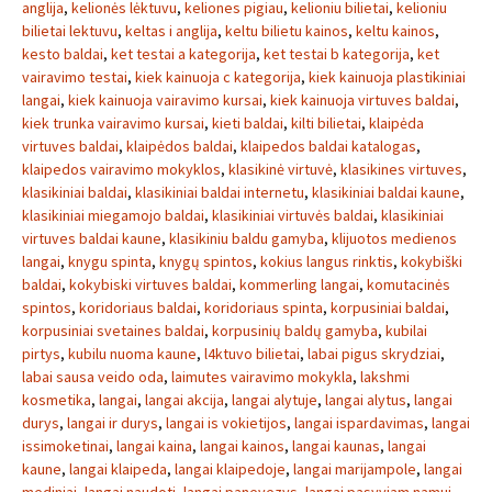
anglija
,
kelionės lėktuvu
,
keliones pigiau
,
kelioniu bilietai
,
kelioniu
bilietai lektuvu
,
keltas i anglija
,
keltu bilietu kainos
,
keltu kainos
,
kesto baldai
,
ket testai a kategorija
,
ket testai b kategorija
,
ket
vairavimo testai
,
kiek kainuoja c kategorija
,
kiek kainuoja plastikiniai
langai
,
kiek kainuoja vairavimo kursai
,
kiek kainuoja virtuves baldai
,
kiek trunka vairavimo kursai
,
kieti baldai
,
kilti bilietai
,
klaipėda
virtuves baldai
,
klaipėdos baldai
,
klaipedos baldai katalogas
,
klaipedos vairavimo mokyklos
,
klasikinė virtuvė
,
klasikines virtuves
,
klasikiniai baldai
,
klasikiniai baldai internetu
,
klasikiniai baldai kaune
,
klasikiniai miegamojo baldai
,
klasikiniai virtuvės baldai
,
klasikiniai
virtuves baldai kaune
,
klasikiniu baldu gamyba
,
klijuotos medienos
langai
,
knygu spinta
,
knygų spintos
,
kokius langus rinktis
,
kokybiški
baldai
,
kokybiski virtuves baldai
,
kommerling langai
,
komutacinės
spintos
,
koridoriaus baldai
,
koridoriaus spinta
,
korpusiniai baldai
,
korpusiniai svetaines baldai
,
korpusinių baldų gamyba
,
kubilai
pirtys
,
kubilu nuoma kaune
,
l4ktuvo bilietai
,
labai pigus skrydziai
,
labai sausa veido oda
,
laimutes vairavimo mokykla
,
lakshmi
kosmetika
,
langai
,
langai akcija
,
langai alytuje
,
langai alytus
,
langai
durys
,
langai ir durys
,
langai is vokietijos
,
langai ispardavimas
,
langai
issimoketinai
,
langai kaina
,
langai kainos
,
langai kaunas
,
langai
kaune
,
langai klaipeda
,
langai klaipedoje
,
langai marijampole
,
langai