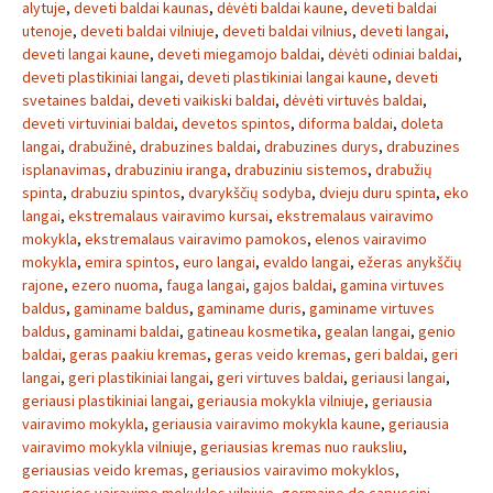
alytuje
,
deveti baldai kaunas
,
dėvėti baldai kaune
,
deveti baldai
utenoje
,
deveti baldai vilniuje
,
deveti baldai vilnius
,
deveti langai
,
deveti langai kaune
,
deveti miegamojo baldai
,
dėvėti odiniai baldai
,
deveti plastikiniai langai
,
deveti plastikiniai langai kaune
,
deveti
svetaines baldai
,
deveti vaikiski baldai
,
dėvėti virtuvės baldai
,
deveti virtuviniai baldai
,
devetos spintos
,
diforma baldai
,
doleta
langai
,
drabužinė
,
drabuzines baldai
,
drabuzines durys
,
drabuzines
isplanavimas
,
drabuziniu iranga
,
drabuziniu sistemos
,
drabužių
spinta
,
drabuziu spintos
,
dvarykščių sodyba
,
dvieju duru spinta
,
eko
langai
,
ekstremalaus vairavimo kursai
,
ekstremalaus vairavimo
mokykla
,
ekstremalaus vairavimo pamokos
,
elenos vairavimo
mokykla
,
emira spintos
,
euro langai
,
evaldo langai
,
ežeras anykščių
rajone
,
ezero nuoma
,
fauga langai
,
gajos baldai
,
gamina virtuves
baldus
,
gaminame baldus
,
gaminame duris
,
gaminame virtuves
baldus
,
gaminami baldai
,
gatineau kosmetika
,
gealan langai
,
genio
baldai
,
geras paakiu kremas
,
geras veido kremas
,
geri baldai
,
geri
langai
,
geri plastikiniai langai
,
geri virtuves baldai
,
geriausi langai
,
geriausi plastikiniai langai
,
geriausia mokykla vilniuje
,
geriausia
vairavimo mokykla
,
geriausia vairavimo mokykla kaune
,
geriausia
vairavimo mokykla vilniuje
,
geriausias kremas nuo rauksliu
,
geriausias veido kremas
,
geriausios vairavimo mokyklos
,