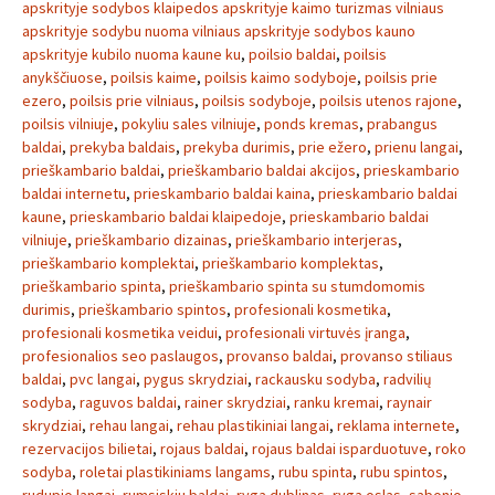
apskrityje sodybos klaipedos apskrityje kaimo turizmas vilniaus
apskrityje sodybu nuoma vilniaus apskrityje sodybos kauno
apskrityje kubilo nuoma kaune ku
,
poilsio baldai
,
poilsis
anykščiuose
,
poilsis kaime
,
poilsis kaimo sodyboje
,
poilsis prie
ezero
,
poilsis prie vilniaus
,
poilsis sodyboje
,
poilsis utenos rajone
,
poilsis vilniuje
,
pokyliu sales vilniuje
,
ponds kremas
,
prabangus
baldai
,
prekyba baldais
,
prekyba durimis
,
prie ežero
,
prienu langai
,
prieškambario baldai
,
prieškambario baldai akcijos
,
prieskambario
baldai internetu
,
prieskambario baldai kaina
,
prieskambario baldai
kaune
,
prieskambario baldai klaipedoje
,
prieskambario baldai
vilniuje
,
prieškambario dizainas
,
prieškambario interjeras
,
prieškambario komplektai
,
prieškambario komplektas
,
prieškambario spinta
,
prieškambario spinta su stumdomomis
durimis
,
prieškambario spintos
,
profesionali kosmetika
,
profesionali kosmetika veidui
,
profesionali virtuvės įranga
,
profesionalios seo paslaugos
,
provanso baldai
,
provanso stiliaus
baldai
,
pvc langai
,
pygus skrydziai
,
rackausku sodyba
,
radvilių
sodyba
,
raguvos baldai
,
rainer skrydziai
,
ranku kremai
,
raynair
skrydziai
,
rehau langai
,
rehau plastikiniai langai
,
reklama internete
,
rezervacijos bilietai
,
rojaus baldai
,
rojaus baldai isparduotuve
,
roko
sodyba
,
roletai plastikiniams langams
,
rubu spinta
,
rubu spintos
,