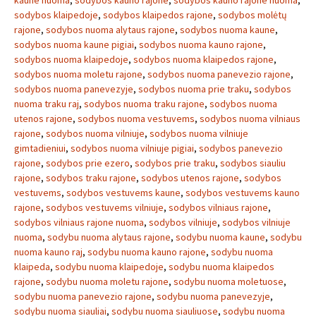
kaune nuoma
,
sodybos kauno rajone
,
sodybos kauno rajone nuoma
,
sodybos klaipedoje
,
sodybos klaipedos rajone
,
sodybos molėtų
rajone
,
sodybos nuoma alytaus rajone
,
sodybos nuoma kaune
,
sodybos nuoma kaune pigiai
,
sodybos nuoma kauno rajone
,
sodybos nuoma klaipedoje
,
sodybos nuoma klaipedos rajone
,
sodybos nuoma moletu rajone
,
sodybos nuoma panevezio rajone
,
sodybos nuoma panevezyje
,
sodybos nuoma prie traku
,
sodybos
nuoma traku raj
,
sodybos nuoma traku rajone
,
sodybos nuoma
utenos rajone
,
sodybos nuoma vestuvems
,
sodybos nuoma vilniaus
rajone
,
sodybos nuoma vilniuje
,
sodybos nuoma vilniuje
gimtadieniui
,
sodybos nuoma vilniuje pigiai
,
sodybos panevezio
rajone
,
sodybos prie ezero
,
sodybos prie traku
,
sodybos siauliu
rajone
,
sodybos traku rajone
,
sodybos utenos rajone
,
sodybos
vestuvems
,
sodybos vestuvems kaune
,
sodybos vestuvems kauno
rajone
,
sodybos vestuvems vilniuje
,
sodybos vilniaus rajone
,
sodybos vilniaus rajone nuoma
,
sodybos vilniuje
,
sodybos vilniuje
nuoma
,
sodybu nuoma alytaus rajone
,
sodybu nuoma kaune
,
sodybu
nuoma kauno raj
,
sodybu nuoma kauno rajone
,
sodybu nuoma
klaipeda
,
sodybu nuoma klaipedoje
,
sodybu nuoma klaipedos
rajone
,
sodybu nuoma moletu rajone
,
sodybu nuoma moletuose
,
sodybu nuoma panevezio rajone
,
sodybu nuoma panevezyje
,
sodybu nuoma siauliai
,
sodybu nuoma siauliuose
,
sodybu nuoma