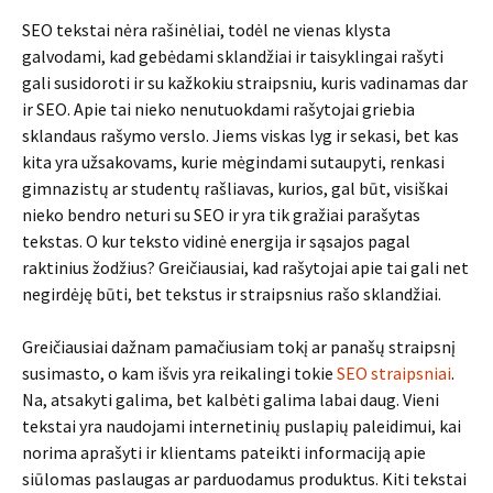
SEO tekstai nėra rašinėliai, todėl ne vienas klysta
galvodami, kad gebėdami sklandžiai ir taisyklingai rašyti
gali susidoroti ir su kažkokiu straipsniu, kuris vadinamas dar
ir SEO. Apie tai nieko nenutuokdami rašytojai griebia
sklandaus rašymo verslo. Jiems viskas lyg ir sekasi, bet kas
kita yra užsakovams, kurie mėgindami sutaupyti, renkasi
gimnazistų ar studentų rašliavas, kurios, gal būt, visiškai
nieko bendro neturi su SEO ir yra tik gražiai parašytas
tekstas. O kur teksto vidinė energija ir sąsajos pagal
raktinius žodžius? Greičiausiai, kad rašytojai apie tai gali net
negirdėję būti, bet tekstus ir straipsnius rašo sklandžiai.
Greičiausiai dažnam pamačiusiam tokį ar panašų straipsnį
susimasto, o kam išvis yra reikalingi tokie
SEO straipsniai
.
Na, atsakyti galima, bet kalbėti galima labai daug. Vieni
tekstai yra naudojami internetinių puslapių paleidimui, kai
norima aprašyti ir klientams pateikti informaciją apie
siūlomas paslaugas ar parduodamus produktus. Kiti tekstai