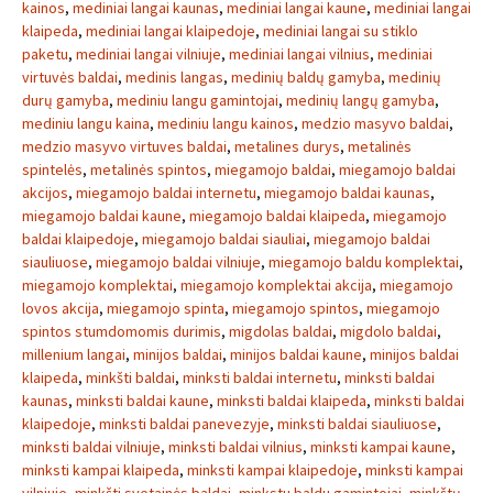
kainos
,
mediniai langai kaunas
,
mediniai langai kaune
,
mediniai langai
klaipeda
,
mediniai langai klaipedoje
,
mediniai langai su stiklo
paketu
,
mediniai langai vilniuje
,
mediniai langai vilnius
,
mediniai
virtuvės baldai
,
medinis langas
,
medinių baldų gamyba
,
medinių
durų gamyba
,
mediniu langu gamintojai
,
medinių langų gamyba
,
mediniu langu kaina
,
mediniu langu kainos
,
medzio masyvo baldai
,
medzio masyvo virtuves baldai
,
metalines durys
,
metalinės
spintelės
,
metalinės spintos
,
miegamojo baldai
,
miegamojo baldai
akcijos
,
miegamojo baldai internetu
,
miegamojo baldai kaunas
,
miegamojo baldai kaune
,
miegamojo baldai klaipeda
,
miegamojo
baldai klaipedoje
,
miegamojo baldai siauliai
,
miegamojo baldai
siauliuose
,
miegamojo baldai vilniuje
,
miegamojo baldu komplektai
,
miegamojo komplektai
,
miegamojo komplektai akcija
,
miegamojo
lovos akcija
,
miegamojo spinta
,
miegamojo spintos
,
miegamojo
spintos stumdomomis durimis
,
migdolas baldai
,
migdolo baldai
,
millenium langai
,
minijos baldai
,
minijos baldai kaune
,
minijos baldai
klaipeda
,
minkšti baldai
,
minksti baldai internetu
,
minksti baldai
kaunas
,
minksti baldai kaune
,
minksti baldai klaipeda
,
minksti baldai
klaipedoje
,
minksti baldai panevezyje
,
minksti baldai siauliuose
,
minksti baldai vilniuje
,
minksti baldai vilnius
,
minksti kampai kaune
,
minksti kampai klaipeda
,
minksti kampai klaipedoje
,
minksti kampai