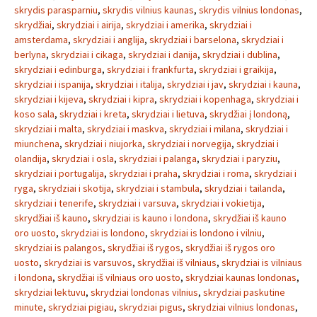
skrydis parasparniu
,
skrydis vilnius kaunas
,
skrydis vilnius londonas
,
skrydžiai
,
skrydziai i airija
,
skrydziai i amerika
,
skrydziai i
amsterdama
,
skrydziai i anglija
,
skrydziai i barselona
,
skrydziai i
berlyna
,
skrydziai i cikaga
,
skrydziai i danija
,
skrydziai i dublina
,
skrydziai i edinburga
,
skrydziai i frankfurta
,
skrydziai i graikija
,
skrydziai i ispanija
,
skrydziai i italija
,
skrydziai i jav
,
skrydziai i kauna
,
skrydziai i kijeva
,
skrydziai i kipra
,
skrydziai i kopenhaga
,
skrydziai i
koso sala
,
skrydziai i kreta
,
skrydziai i lietuva
,
skrydžiai į londoną
,
skrydziai i malta
,
skrydziai i maskva
,
skrydziai i milana
,
skrydziai i
miunchena
,
skrydziai i niujorka
,
skrydziai i norvegija
,
skrydziai i
olandija
,
skrydziai i osla
,
skrydziai i palanga
,
skrydziai i paryziu
,
skrydziai i portugalija
,
skrydziai i praha
,
skrydziai i roma
,
skrydziai i
ryga
,
skrydziai i skotija
,
skrydziai i stambula
,
skrydziai i tailanda
,
skrydziai i tenerife
,
skrydziai i varsuva
,
skrydziai i vokietija
,
skrydžiai iš kauno
,
skrydziai is kauno i londona
,
skrydžiai iš kauno
oro uosto
,
skrydziai is londono
,
skrydziai is londono i vilniu
,
skrydziai is palangos
,
skrydžiai iš rygos
,
skrydžiai iš rygos oro
uosto
,
skrydziai is varsuvos
,
skrydžiai iš vilniaus
,
skrydziai is vilniaus
i londona
,
skrydžiai iš vilniaus oro uosto
,
skrydziai kaunas londonas
,
skrydziai lektuvu
,
skrydziai londonas vilnius
,
skrydziai paskutine
minute
,
skrydziai pigiau
,
skrydziai pigus
,
skrydziai vilnius londonas
,