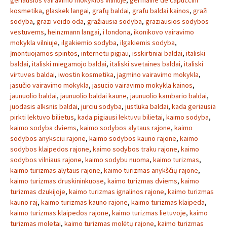
geriausios vairavimo mokyklos vilniuje
,
germaine de capuccini
kosmetika
,
glaskek langai
,
grafų baldai
,
grafu baldai kainos
,
graži
sodyba
,
grazi veido oda
,
gražiausia sodyba
,
graziausios sodybos
vestuvems
,
heinzmann langai
,
i londona
,
ikonikovo vairavimo
mokykla vilniuje
,
ilgakiemio sodyba
,
ilgakiemis sodyba
,
įmontuojamos spintos
,
internetu pigiau
,
isskirtiniai baldai
,
italiski
baldai
,
italiski miegamojo baldai
,
italiski svetaines baldai
,
italiski
virtuves baldai
,
iwostin kosmetika
,
jagmino vairavimo mokykla
,
jasučio vairavimo mokykla
,
jasucio vairavimo mokykla kainos
,
jaunuolio baldai
,
jaunuolio baldai kaune
,
jaunuolio kambario baldai
,
juodasis alksnis baldai
,
jurciu sodyba
,
justluka baldai
,
kada geriausia
pirkti lektuvo bilietus
,
kada pigiausi lektuvu bilietai
,
kaimo sodyba
,
kaimo sodyba dviems
,
kaimo sodybos alytaus rajone
,
kaimo
sodybos anyksciu rajone
,
kaimo sodybos kauno rajone
,
kaimo
sodybos klaipedos rajone
,
kaimo sodybos traku rajone
,
kaimo
sodybos vilniaus rajone
,
kaimo sodybu nuoma
,
kaimo turizmas
,
kaimo turizmas alytaus rajone
,
kaimo turizmas anykščių rajone
,
kaimo turizmas druskininkuose
,
kaimo turizmas dviems
,
kaimo
turizmas dzukijoje
,
kaimo turizmas ignalinos rajone
,
kaimo turizmas
kauno raj
,
kaimo turizmas kauno rajone
,
kaimo turizmas klaipeda
,
kaimo turizmas klaipedos rajone
,
kaimo turizmas lietuvoje
,
kaimo
turizmas moletai
,
kaimo turizmas molėtų rajone
,
kaimo turizmas