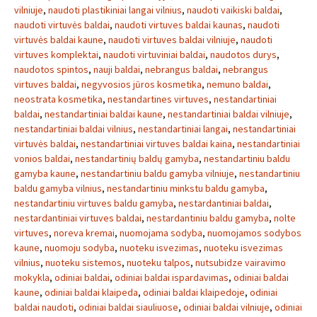
vilniuje
,
naudoti plastikiniai langai vilnius
,
naudoti vaikiski baldai
,
naudoti virtuvės baldai
,
naudoti virtuves baldai kaunas
,
naudoti
virtuvės baldai kaune
,
naudoti virtuves baldai vilniuje
,
naudoti
virtuves komplektai
,
naudoti virtuviniai baldai
,
naudotos durys
,
naudotos spintos
,
nauji baldai
,
nebrangus baldai
,
nebrangus
virtuves baldai
,
negyvosios jūros kosmetika
,
nemuno baldai
,
neostrata kosmetika
,
nestandartines virtuves
,
nestandartiniai
baldai
,
nestandartiniai baldai kaune
,
nestandartiniai baldai vilniuje
,
nestandartiniai baldai vilnius
,
nestandartiniai langai
,
nestandartiniai
virtuvės baldai
,
nestandartiniai virtuves baldai kaina
,
nestandartiniai
vonios baldai
,
nestandartinių baldų gamyba
,
nestandartiniu baldu
gamyba kaune
,
nestandartiniu baldu gamyba vilniuje
,
nestandartiniu
baldu gamyba vilnius
,
nestandartiniu minkstu baldu gamyba
,
nestandartiniu virtuves baldu gamyba
,
nestardantiniai baldai
,
nestardantiniai virtuves baldai
,
nestardantiniu baldu gamyba
,
nolte
virtuves
,
noreva kremai
,
nuomojama sodyba
,
nuomojamos sodybos
kaune
,
nuomoju sodyba
,
nuoteku isvezimas
,
nuoteku isvezimas
vilnius
,
nuoteku sistemos
,
nuoteku talpos
,
nutsubidze vairavimo
mokykla
,
odiniai baldai
,
odiniai baldai ispardavimas
,
odiniai baldai
kaune
,
odiniai baldai klaipeda
,
odiniai baldai klaipedoje
,
odiniai
baldai naudoti
,
odiniai baldai siauliuose
,
odiniai baldai vilniuje
,
odiniai