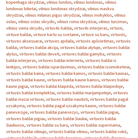
kopenhaga skrydziai
,
vilnius london
,
vilnius londonas
,
vilnius
londonas bilietai
,
vilnius londonas skrydziai
,
vilnius maskva
skrydziai
,
vilnius milanas pigus skrydziai
,
vilnius mokyklos
,
vilnius
oslas
,
vilnius oslas skrydis
,
vilnius roma skrydziai
,
vilnius turizmas
,
vilnius viena skrydis
,
virtuv4s baldai
,
virtuv4s interjeras
,
virtuvė
,
virtuve baldai
,
virtuve kartu su svetaine
,
virtuve su baru
,
virtuvės
,
virtuves aksesuarai
,
virtuves apdaila
,
virtuvės apšvietimas
,
virtuvės
baldai
,
virtuves baldai akcija
,
virtuves baldai alytuje
,
virtuves baldai
alytus
,
virtuves baldai deveti
,
virtuves baldai gamyba
,
virtuves
baldai interjeras
,
virtuves baldai internetu
,
virtuves baldai is
lenkijos
,
virtuves baldai ispardavimas
,
virtuves baldai issimoketinai
,
virtuvės baldai kaina
,
virtuves baldai kainos
,
virtuvės baldai kaunas
,
virtuvės baldai kaune
,
virtuves baldai kaune kainos
,
virtuves baldai
kaune pigiai
,
virtuvės baldai klaipėda
,
virtuves baldai klaipedoje
,
virtuvės baldai komplektai
,
virtuves baldai marijampoleje
,
virtuves
baldai mazai virtuvei
,
virtuves baldai naudoti
,
virtuves baldai pagal
uzsakyma
,
virtuves baldai pagal uzsakyma kaune
,
virtuves baldai
panevezyje
,
virtuves baldai panevezys
,
virtuves baldai pigiai
,
virtuves baldai pigiau
,
virtuvės baldai šiauliai
,
virtuvės baldai
šiauliuose
,
virtuves baldai su baru
,
virtuves baldai supermama
,
virtuvės baldai vilniuje
,
virtuvės baldai vilnius
,
virtuvės baldai vokė
,