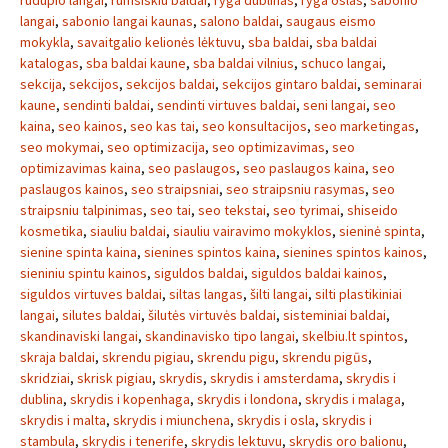
rudupio langai
,
rumsiskiu baldai
,
ryga dublinas
,
ryga oslas
,
sabonio
langai
,
sabonio langai kaunas
,
salono baldai
,
saugaus eismo
mokykla
,
savaitgalio kelionės lėktuvu
,
sba baldai
,
sba baldai
katalogas
,
sba baldai kaune
,
sba baldai vilnius
,
schuco langai
,
sekcija
,
sekcijos
,
sekcijos baldai
,
sekcijos gintaro baldai
,
seminarai
kaune
,
sendinti baldai
,
sendinti virtuves baldai
,
seni langai
,
seo
kaina
,
seo kainos
,
seo kas tai
,
seo konsultacijos
,
seo marketingas
,
seo mokymai
,
seo optimizacija
,
seo optimizavimas
,
seo
optimizavimas kaina
,
seo paslaugos
,
seo paslaugos kaina
,
seo
paslaugos kainos
,
seo straipsniai
,
seo straipsniu rasymas
,
seo
straipsniu talpinimas
,
seo tai
,
seo tekstai
,
seo tyrimai
,
shiseido
kosmetika
,
siauliu baldai
,
siauliu vairavimo mokyklos
,
sieninė spinta
,
sienine spinta kaina
,
sienines spintos kaina
,
sienines spintos kainos
,
sieniniu spintu kainos
,
siguldos baldai
,
siguldos baldai kainos
,
siguldos virtuves baldai
,
siltas langas
,
šilti langai
,
silti plastikiniai
langai
,
silutes baldai
,
šilutės virtuvės baldai
,
sisteminiai baldai
,
skandinaviski langai
,
skandinavisko tipo langai
,
skelbiu.lt spintos
,
skraja baldai
,
skrendu pigiau
,
skrendu pigu
,
skrendu pigūs
,
skridziai
,
skrisk pigiau
,
skrydis
,
skrydis i amsterdama
,
skrydis i
dublina
,
skrydis i kopenhaga
,
skrydis i londona
,
skrydis i malaga
,
skrydis i malta
,
skrydis i miunchena
,
skrydis i osla
,
skrydis i
stambula
,
skrydis i tenerife
,
skrydis lektuvu
,
skrydis oro balionu
,