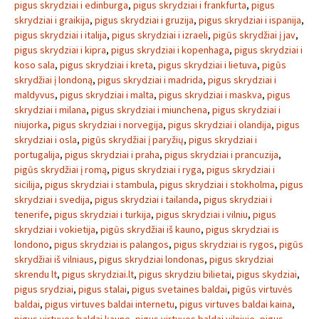
pigus skrydziai i edinburga
,
pigus skrydziai i frankfurta
,
pigus
skrydziai i graikija
,
pigus skrydziai i gruzija
,
pigus skrydziai i ispanija
,
pigus skrydziai i italija
,
pigus skrydziai i izraeli
,
pigūs skrydžiai į jav
,
pigus skrydziai i kipra
,
pigus skrydziai i kopenhaga
,
pigus skrydziai i
koso sala
,
pigus skrydziai i kreta
,
pigus skrydziai i lietuva
,
pigūs
skrydžiai į londoną
,
pigus skrydziai i madrida
,
pigus skrydziai i
maldyvus
,
pigus skrydziai i malta
,
pigus skrydziai i maskva
,
pigus
skrydziai i milana
,
pigus skrydziai i miunchena
,
pigus skrydziai i
niujorka
,
pigus skrydziai i norvegija
,
pigus skrydziai i olandija
,
pigus
skrydziai i osla
,
pigūs skrydžiai į paryžių
,
pigus skrydziai i
portugalija
,
pigus skrydziai i praha
,
pigus skrydziai i prancuzija
,
pigūs skrydžiai į romą
,
pigus skrydziai i ryga
,
pigus skrydziai i
sicilija
,
pigus skrydziai i stambula
,
pigus skrydziai i stokholma
,
pigus
skrydziai i svedija
,
pigus skrydziai i tailanda
,
pigus skrydziai i
tenerife
,
pigus skrydziai i turkija
,
pigus skrydziai i vilniu
,
pigus
skrydziai i vokietija
,
pigūs skrydžiai iš kauno
,
pigus skrydziai is
londono
,
pigus skrydziai is palangos
,
pigus skrydziai is rygos
,
pigūs
skrydžiai iš vilniaus
,
pigus skrydziai londonas
,
pigus skrydziai
skrendu lt
,
pigus skrydziai.lt
,
pigus skrydziu bilietai
,
pigus skydziai
,
pigus srydziai
,
pigus stalai
,
pigus svetaines baldai
,
pigūs virtuvės
baldai
,
pigus virtuves baldai internetu
,
pigus virtuves baldai kaina
,