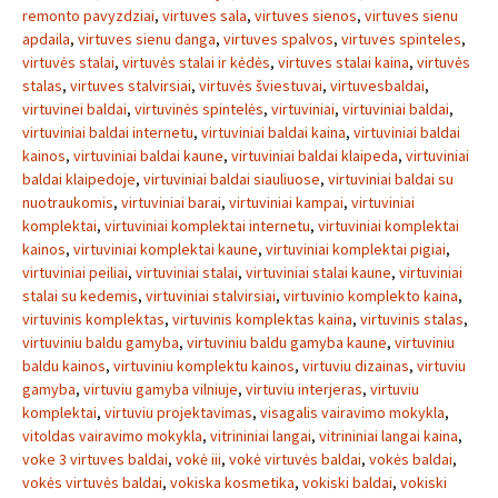
remonto pavyzdziai
,
virtuves sala
,
virtuves sienos
,
virtuves sienu
apdaila
,
virtuves sienu danga
,
virtuves spalvos
,
virtuves spinteles
,
virtuvės stalai
,
virtuvės stalai ir kėdės
,
virtuves stalai kaina
,
virtuvės
stalas
,
virtuves stalvirsiai
,
virtuvės šviestuvai
,
virtuvesbaldai
,
virtuvinei baldai
,
virtuvinės spintelės
,
virtuviniai
,
virtuviniai baldai
,
virtuviniai baldai internetu
,
virtuviniai baldai kaina
,
virtuviniai baldai
kainos
,
virtuviniai baldai kaune
,
virtuviniai baldai klaipeda
,
virtuviniai
baldai klaipedoje
,
virtuviniai baldai siauliuose
,
virtuviniai baldai su
nuotraukomis
,
virtuviniai barai
,
virtuviniai kampai
,
virtuviniai
komplektai
,
virtuviniai komplektai internetu
,
virtuviniai komplektai
kainos
,
virtuviniai komplektai kaune
,
virtuviniai komplektai pigiai
,
virtuviniai peiliai
,
virtuviniai stalai
,
virtuviniai stalai kaune
,
virtuviniai
stalai su kedemis
,
virtuviniai stalvirsiai
,
virtuvinio komplekto kaina
,
virtuvinis komplektas
,
virtuvinis komplektas kaina
,
virtuvinis stalas
,
virtuviniu baldu gamyba
,
virtuviniu baldu gamyba kaune
,
virtuviniu
baldu kainos
,
virtuviniu komplektu kainos
,
virtuviu dizainas
,
virtuviu
gamyba
,
virtuviu gamyba vilniuje
,
virtuviu interjeras
,
virtuviu
komplektai
,
virtuviu projektavimas
,
visagalis vairavimo mokykla
,
vitoldas vairavimo mokykla
,
vitrininiai langai
,
vitrininiai langai kaina
,
voke 3 virtuves baldai
,
vokė iii
,
vokė virtuvės baldai
,
vokės baldai
,
vokės virtuvės baldai
,
vokiska kosmetika
,
vokiski baldai
,
vokiski