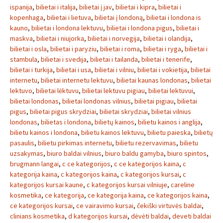
ispanija
,
bilietai i italija
,
bilietai į jav
,
bilietai i kipra
,
bilietai i
kopenhaga
,
bilietai i lietuva
,
bilietai į londoną
,
bilietai i londona is
kauno
,
bilietai i londona lektuvu
,
bilietai i londona pigus
,
bilietai i
maskva
,
bilietai i niujorka
,
bilietai i norvegija
,
bilietai i olandija
,
bilietai i osla
,
bilietai i paryziu
,
bilietai i roma
,
bilietai i ryga
,
bilietai i
stambula
,
bilietai i svedija
,
bilietai i tailanda
,
bilietai i tenerife
,
bilietai i turkija
,
bilietai i usa
,
bilietai i vilniu
,
bilietai i vokietija
,
bilietai
internetu
,
bilietai internetu lektuvu
,
bilietai kaunas londonas
,
bilietai
lektuvo
,
bilietai lėktuvu
,
bilietai lektuvu pigiau
,
bilietai lektuvui
,
bilietai londonas
,
bilietai londonas vilnius
,
bilietai pigiau
,
bilietai
pigus
,
bilietai pigus skrydziai
,
bilietai skrydziai
,
bilietai vilnius
londonas
,
bilietas i londona
,
bilietų kainos
,
bilietu kainos i anglija
,
bilietu kainos i londona
,
bilietu kainos lektuvu
,
bilietu paieska
,
bilietų
pasaulis
,
bilietu pirkimas internetu
,
bilietu rezervavimas
,
bilietu
uzsakymas
,
biuro baldai vilnius
,
biuro baldu gamyba
,
biuro spintos
,
brugmann langai
,
c ce kategorijos
,
c ce kategorijos kaina
,
c
kategorija kaina
,
c kategorijos kaina
,
c kategorijos kursai
,
c
kategorijos kursai kaune
,
c kategorijos kursai vilniuje
,
careline
kosmetika
,
ce kategorija
,
ce kategorija kaina
,
ce kategorijos kaina
,
ce kategorijos kursai
,
ce vairavimo kursai
,
čekiški virtuvės baldai
,
clinians kosmetika
,
d kategorijos kursai
,
dėvėti baldai
,
deveti baldai