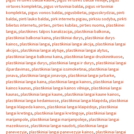
pigus virtuves baldai kaune
,
pigus virtuves baldai vilniuje
,
pigus
virtuves komplektai
,
pigus virtuviniai baldai
,
pigus virtuviniai
komplektai
,
pigus vonios baldai
,
pigusbilietai
,
pigusskrydziai
,
pinti
baldai
,
pinti lauko baldai
,
pirk internetu pigiau
,
pirksiu sodyba
,
pirkti
bilietus internetu
,
pirties
,
pirties kubilas
,
pirties nuoma
,
plastikinei
langai
,
plastikines talpos kanalizacijai
,
plastikiniai balkonai
,
plastikiniai balkonai kaina
,
plastikiniai durys
,
plastikiniai durys
kainos
,
plastikiniai langai
,
plastikiniai langai akcija
,
plastikiniai langai
akcijos
,
plastikiniai langai alytuje
,
plastikiniai langai alytus
,
plastikiniai langai balkonui kaina
,
plastikiniai langai druskininkuose
,
plastikiniai langai durys
,
plastikiniai langai ir durys
,
plastikiniai langai
išpardavimas
,
plastikiniai langai issimoketinai
,
plastikiniai langai
jonava
,
plastikiniai langai jonavoje
,
plastikiniai langai jurbarke
,
plastikiniai langai kaina
,
plastikiniai langai kainos
,
plastikiniai langai
kainos kaunas
,
plastikiniai langai kainos vilniuje
,
plastikiniai langai
kaunas
,
plastikiniai langai kaune
,
plastikiniai langai kaune kainos
,
plastikiniai langai kedainiuose
,
plastikiniai langai klaipėda
,
plastikiniai
langai klaipeda kainos
,
plastikiniai langai klaipėdoje
,
plastikiniai
langai kretinga
,
plastikiniai langai kretingoje
,
plastikiniai langai
marijampole
,
plastikiniai langai marijampoleje
,
plastikiniai langai
mazeikiuose
,
plastikiniai langai naudoti
,
plastikiniai langai
panevezyje
,
plastikiniai langai panevezyje kainos
,
plastikiniai langai