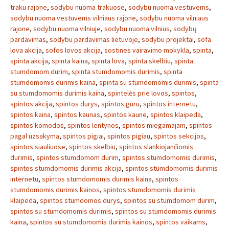
traku rajone
,
sodybu nuoma trakuose
,
sodybu nuoma vestuvems
,
sodybu nuoma vestuvems vilniaus rajone
,
sodybu nuoma vilniaus
rajone
,
sodybu nuoma vilniuje
,
sodybu nuoma vilnius
,
sodybų
pardavimas
,
sodybu pardavimas lietuvoje
,
sodybu projektai
,
sofa
lova akcija
,
sofos lovos akcija
,
sostines vairavimo mokykla
,
spinta
,
spinta akcija
,
spinta kaina
,
spinta lova
,
spinta skelbiu
,
spinta
stumdomom durim
,
spinta stumdomomis durimis
,
spinta
stumdomomis durimis kaina
,
spinta su stumdomomis durimis
,
spinta
su stumdomomis durimis kaina
,
spintelės prie lovos
,
spintos
,
spintos akcija
,
spintos durys
,
spintos guru
,
spintos internetu
,
spintos kaina
,
spintos kaunas
,
spintos kaune
,
spintos klaipeda
,
spintos komodos
,
spintos lentynos
,
spintos miegamajam
,
spintos
pagal uzsakyma
,
spintos pigiai
,
spintos pigiau
,
spintos sekcijos
,
spintos siauliuose
,
spintos skelbiu
,
spintos slankiojančiomis
durimis
,
spintos stumdomom durim
,
spintos stumdomomis durimis
,
spintos stumdomomis durimis akcija
,
spintos stumdomomis durimis
internetu
,
spintos stumdomomis durimis kaina
,
spintos
stumdomomis durimis kainos
,
spintos stumdomomis durimis
klaipeda
,
spintos stumdomos durys
,
spintos su stumdomom durim
,
spintos su stumdomomis durimis
,
spintos su stumdomomis durimis
kaina
,
spintos su stumdomomis durimis kainos
,
spintos vaikams
,