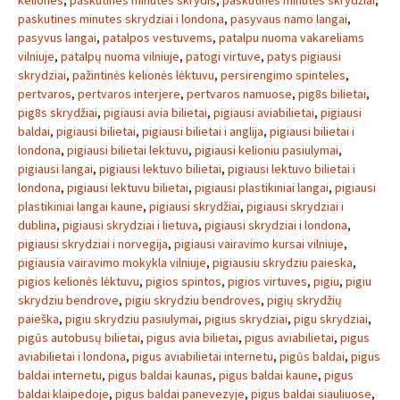
keliones
,
paskutines minutes skrydis
,
paskutinės minutės skrydžiai
,
paskutines minutes skrydziai i londona
,
pasyvaus namo langai
,
pasyvus langai
,
patalpos vestuvems
,
patalpu nuoma vakareliams
vilniuje
,
patalpų nuoma vilniuje
,
patogi virtuve
,
patys pigiausi
skrydziai
,
pažintinės kelionės lėktuvu
,
persirengimo spinteles
,
pertvaros
,
pertvaros interjere
,
pertvaros namuose
,
pig8s bilietai
,
pig8s skrydžiai
,
pigiausi avia bilietai
,
pigiausi aviabilietai
,
pigiausi
baldai
,
pigiausi bilietai
,
pigiausi bilietai i anglija
,
pigiausi bilietai i
londona
,
pigiausi bilietai lektuvu
,
pigiausi kelioniu pasiulymai
,
pigiausi langai
,
pigiausi lektuvo bilietai
,
pigiausi lektuvo bilietai i
londona
,
pigiausi lektuvu bilietai
,
pigiausi plastikiniai langai
,
pigiausi
plastikiniai langai kaune
,
pigiausi skrydžiai
,
pigiausi skrydziai i
dublina
,
pigiausi skrydziai i lietuva
,
pigiausi skrydziai i londona
,
pigiausi skrydziai i norvegija
,
pigiausi vairavimo kursai vilniuje
,
pigiausia vairavimo mokykla vilniuje
,
pigiausiu skrydziu paieska
,
pigios kelionės lėktuvu
,
pigios spintos
,
pigios virtuves
,
pigiu
,
pigiu
skrydziu bendrove
,
pigiu skrydziu bendroves
,
pigių skrydžių
paieška
,
pigiu skrydziu pasiulymai
,
pigius skrydziai
,
pigu skrydziai
,
pigūs autobusų bilietai
,
pigus avia bilietai
,
pigus aviabilietai
,
pigus
aviabilietai i londona
,
pigus aviabilietai internetu
,
pigūs baldai
,
pigus
baldai internetu
,
pigus baldai kaunas
,
pigus baldai kaune
,
pigus
baldai klaipedoje
,
pigus baldai panevezyje
,
pigus baldai siauliuose
,