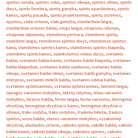
spintos vesida
,
spintos vidus
,
spintos vilniuje
,
spintos vilnius
,
spintu
durys
,
spintu furnitura
,
spintų gamyba
,
spintu ispardavimas
,
spintu
kainos
,
spintų pasaulis
,
spintu projektavimas
,
spintų sistemos
,
spyntos
,
stalai virtuvei
,
stalu gamyba
,
standartiniai langai
,
standartiniai virtuves baldai
,
stogo langai
,
straipsnių rašymas
,
straipsniu talpinimas
,
stumdoma pertvara
,
stumdoma spinta
,
stumdomi langai
,
stumdomos spintos durys
,
stumdomos spintos
kaina
,
stumdomos spintos kainos
,
stumdomos spintos klaipeda
,
stumdomu spintu kainos
,
sulankstomos vidaus durys
,
svetainės
baldai
,
svetaines baldai kaune
,
svetaines baldai klaipeda
,
svetaines
baldai klaipedoje
,
svetaines baldai siauliuose
,
svetaines baldai
vilniuje
,
svetaines baldai vilnius
,
svetaines baldu gamyba
,
svetaines
interjeras
,
svetainės minkšti baldai
,
svetaines odiniai baldai
,
svetaines optimizavimas
,
svetainiu optimizavimas
,
tamsinti langai
,
taurages vairavimo mokyklos
,
tekstų rašymas
,
telsiu vairavimo
mokyklos
,
terasos baldai
,
termo langai
,
testai vairavimo
,
tiesioginiai
skrydziai
,
tiesioginiai skrydziai is kauno
,
tiesioginiai skrydziai is
vilniaus
,
traku sodyba
,
traku sodybos
,
traukiniu bilietai
,
traukos
spintos
,
uosio baldai
,
utenos vairavimo mokyklos
,
uzsakomieji
skrydziai
,
užuolaidos virtuvei
,
vaikiska spinta
,
vaikiški baldai
,
vaikiski
baldai kaune
,
vaikiski baldai vilniuje
,
vaikiskos spintos
,
vaikisku