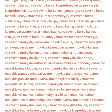
baldu gamyba
,
vaiku baldai
,
vaiku kambario baldai
,
vaiku spinta
,
vairavimo kursai
,
vairavimo kursai klaipedoje
,
vairavimo kursai
klaipedoje kainos
,
vairavimo kursai marijampoleje
,
vairavimo kursai
mazeikiuose
,
vairavimo kursai panevezyje
,
vairavimo kursai
siauliuose
,
vairavimo kursai vilniuje
,
vairavimo kursai vilniuje kainos
,
vairavimo kursai vilnius
,
vairavimo kursu kaina
,
vairavimo kursu
kainos
,
vairavimo kursu kainos kaune
,
vairavimo kursu kainos
vilniuje
,
vairavimo kursu trukme
,
vairavimo menas panevezyje
,
vairavimo mokykla
,
vairavimo mokykla alytus
,
vairavimo mokykla
jonavoje
,
vairavimo mokykla kainos
,
vairavimo mokykla kaunas
,
vairavimo mokykla kaune
,
vairavimo mokykla kedainiuose
,
vairavimo mokykla klaipeda
,
vairavimo mokykla klaipedoje
,
vairavimo mokykla lentvaris
,
vairavimo mokykla londone
,
vairavimo
mokykla mazeikiuose
,
vairavimo mokykla naujoji vilnia
,
vairavimo
mokykla panevezyje
,
vairavimo mokykla panevezys
,
vairavimo
mokykla pasilaiciuose
,
vairavimo mokykla siauliai
,
vairavimo
mokykla siauliuose
,
vairavimo mokykla sviesoforas
,
vairavimo
mokykla vilniuje
,
vairavimo mokykla vilniuje kainos
,
vairavimo
mokykla vilnius
,
vairavimo mokykla vilnius kainos
,
vairavimo
mokyklos
,
vairavimo mokyklos alytuje
,
vairavimo mokyklos kainos
,
vairavimo mokyklos kaunas
,
vairavimo mokyklos kaune
,
vairavimo
mokyklos kaune kainos
,
vairavimo mokyklos klaipeda
,
vairavimo