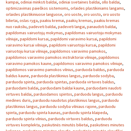
kampai
,
odiniai minksti baldai
,
odiniai svetaines baldai
,
ollo baldai
,
optimizavimas paieškos sistemoms
,
orlaides plastikiniams langams
,
orlaides plastikiniuose languose
,
oro uoste
,
oro uosto
,
oro uosto
bilietai
,
oslas ryga
,
paakiu kremai
,
paakių kremas
,
paakiu kremas
nuo rauksliu
,
padeveti baldai
,
padeveti langai
,
panaudoti baldai
,
papildomas vairuotojų mokymas
,
papildomas vairuotoju mokymas
vilniuje
,
papildomi kursai
,
papildomi vairavimo kursai
,
papildomi
vairavimo kursai vilniuje
,
papildomi vairuotoju kursai
,
papildomi
vairuotoju kursai vilniuje
,
papildomos vairavimo pamokos
,
papildomos vairavimo pamokos instruktoriai vilniuje
,
papildomos
vairavimo pamokos kaune
,
papildomos vairavimo pamokos vilniuje
,
papildomos vairavimo pamokos vilnius
,
parduoda baldus
,
parduoda
baldus kaune
,
parduoda plastikinius langus
,
parduoda sodyba
,
parduoda spinta
,
parduoda spintas
,
parduoda virtuves baldus
,
parduodami baldai
,
parduodami baldai kaune
,
parduodami naudoti
virtuves baldai
,
parduodamos spintos
,
parduodu langus
,
parduodu
medines duris
,
parduodu naudotus plastikinius langus
,
parduodu
plastikinius langus
,
parduodu sodyba vilniaus rajone
,
parduodu
spinta
,
parduodu spinta kaunas
,
parduodu spinta klaipeda
,
parduodu spinta vilnius
,
parduodu virtuves baldus
,
parduodu
virtuves komplekta
,
paskutinės minutės bilietai
,
paskutines minutes