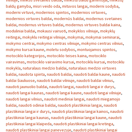
vilniuje
,
minkšti svetainės baldai
,
minkstu baldu gamintojai
,
minkštų
baldų gamyba
,
misri veido oda
,
mituvos langai
,
moderni sodyba
,
moderni virtuvė
,
modernios spintos
,
modernios virtuves
,
modernios virtuves baldai
,
modernūs baldai
,
modernus svetaines
baldai
,
modernus virtuves baldai
,
modernus virtuves baldai kaina
,
moduliniai baldai
,
mokausi vairuoti
,
mokyklos vilniuje
,
mokyklų
reitingai
,
mokyklu reitingai vilniuje
,
mokymai
,
mokymai seminarai
,
mokymo centrai
,
mokymo centras vilniuje
,
mokymo centras vilnius
,
mokymo kursai kaune
,
moletu sodybos
,
montuojamos spintos
,
motociklo kategorijos
,
motociklo teises kaina
,
motociklo
vairavimas
,
motociklo vairavimo kursai
,
motociklu kursai
,
motociklu
mokykla
,
naturalaus medzio baldai
,
naturalaus medzio virtuves
baldai
,
naudota spinta
,
naudoti baldai
,
naudoti baldai kaune
,
naudoti
baldai šiauliuose
,
naudoti baldai vilniuje
,
naudoti baldai vilnius
,
naudoti jaunuolio baldai
,
naudoti langai
,
naudoti langai ir durys
,
naudoti langai kaunas
,
naudoti langai kaune
,
naudoti langai vilniuje
,
naudoti langai vilnius
,
naudoti mediniai langai
,
naudoti miegamojo
baldai
,
naudoti odiniai baldai
,
naudoti plastikiniai langai
,
naudoti
plastikiniai langai ir durys
,
naudoti plastikiniai langai kainos
,
naudoti
plastikiniai langai kaunas
,
naudoti plastikiniai langai kaune
,
naudoti
plastikiniai langai klaipeda
,
naudoti plastikiniai langai kretinga
,
naudoti plastikiniai langai panevezyje
,
naudoti plastikiniai langai