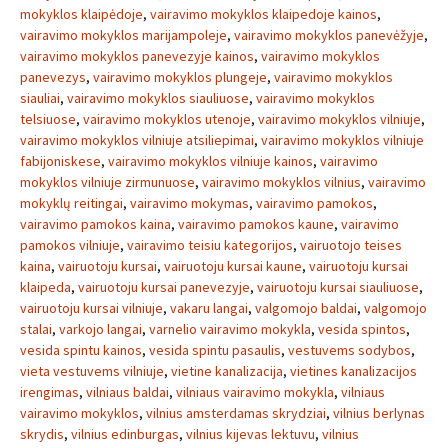
mokyklos klaipėdoje
,
vairavimo mokyklos klaipedoje kainos
,
vairavimo mokyklos marijampoleje
,
vairavimo mokyklos panevėžyje
,
vairavimo mokyklos panevezyje kainos
,
vairavimo mokyklos
panevezys
,
vairavimo mokyklos plungeje
,
vairavimo mokyklos
siauliai
,
vairavimo mokyklos siauliuose
,
vairavimo mokyklos
telsiuose
,
vairavimo mokyklos utenoje
,
vairavimo mokyklos vilniuje
,
vairavimo mokyklos vilniuje atsiliepimai
,
vairavimo mokyklos vilniuje
fabijoniskese
,
vairavimo mokyklos vilniuje kainos
,
vairavimo
mokyklos vilniuje zirmunuose
,
vairavimo mokyklos vilnius
,
vairavimo
mokyklų reitingai
,
vairavimo mokymas
,
vairavimo pamokos
,
vairavimo pamokos kaina
,
vairavimo pamokos kaune
,
vairavimo
pamokos vilniuje
,
vairavimo teisiu kategorijos
,
vairuotojo teises
kaina
,
vairuotoju kursai
,
vairuotoju kursai kaune
,
vairuotoju kursai
klaipeda
,
vairuotoju kursai panevezyje
,
vairuotoju kursai siauliuose
,
vairuotoju kursai vilniuje
,
vakaru langai
,
valgomojo baldai
,
valgomojo
stalai
,
varkojo langai
,
varnelio vairavimo mokykla
,
vesida spintos
,
vesida spintu kainos
,
vesida spintu pasaulis
,
vestuvems sodybos
,
vieta vestuvems vilniuje
,
vietine kanalizacija
,
vietines kanalizacijos
irengimas
,
vilniaus baldai
,
vilniaus vairavimo mokykla
,
vilniaus
vairavimo mokyklos
,
vilnius amsterdamas skrydziai
,
vilnius berlynas
skrydis
,
vilnius edinburgas
,
vilnius kijevas lektuvu
,
vilnius