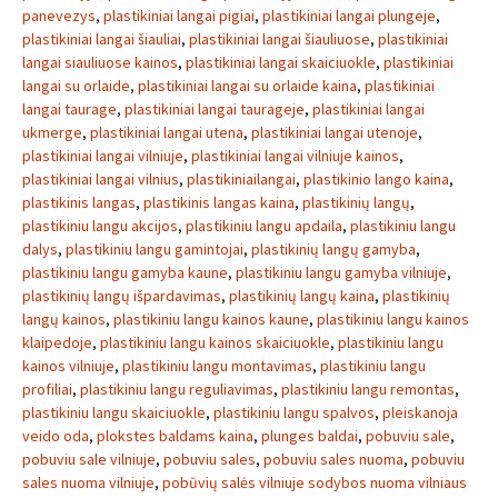
panevezys
,
plastikiniai langai pigiai
,
plastikiniai langai plungeje
,
plastikiniai langai šiauliai
,
plastikiniai langai šiauliuose
,
plastikiniai
langai siauliuose kainos
,
plastikiniai langai skaiciuokle
,
plastikiniai
langai su orlaide
,
plastikiniai langai su orlaide kaina
,
plastikiniai
langai taurage
,
plastikiniai langai taurageje
,
plastikiniai langai
ukmerge
,
plastikiniai langai utena
,
plastikiniai langai utenoje
,
plastikiniai langai vilniuje
,
plastikiniai langai vilniuje kainos
,
plastikiniai langai vilnius
,
plastikiniailangai
,
plastikinio lango kaina
,
plastikinis langas
,
plastikinis langas kaina
,
plastikinių langų
,
plastikiniu langu akcijos
,
plastikiniu langu apdaila
,
plastikiniu langu
dalys
,
plastikiniu langu gamintojai
,
plastikinių langų gamyba
,
plastikiniu langu gamyba kaune
,
plastikiniu langu gamyba vilniuje
,
plastikinių langų išpardavimas
,
plastikinių langų kaina
,
plastikinių
langų kainos
,
plastikiniu langu kainos kaune
,
plastikiniu langu kainos
klaipedoje
,
plastikiniu langu kainos skaiciuokle
,
plastikiniu langu
kainos vilniuje
,
plastikiniu langu montavimas
,
plastikiniu langu
profiliai
,
plastikiniu langu reguliavimas
,
plastikiniu langu remontas
,
plastikiniu langu skaiciuokle
,
plastikiniu langu spalvos
,
pleiskanoja
veido oda
,
plokstes baldams kaina
,
plunges baldai
,
pobuviu sale
,
pobuviu sale vilniuje
,
pobuviu sales
,
pobuviu sales nuoma
,
pobuviu
sales nuoma vilniuje
,
pobūvių salės vilniuje sodybos nuoma vilniaus