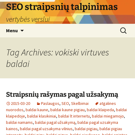
Skip
SEO straipsnių talpinimas
to
vertybės verslui
content
Search
Menu
for:
Tag Archives: vokiski virtuves
baldai
Straipsnių rašymas pagal užsakymą
2015-03-20
Paslaugos
,
SEO
,
Skelbimai
atgalines
nuorodos
,
baldai kaune
,
baldai kaune pigiau
,
baldai klaipeda
,
baldai
klaipedoje
,
baldai klasikiniai
,
baldai lt internetu
,
baldai miegamojo
,
baldai namams
,
baldai pagal užsakymą
,
baldai pagal uzsakyma
kainos
,
baldai pagal uzsakyma vilnius
,
baldai pigiau
,
baldai pigiau