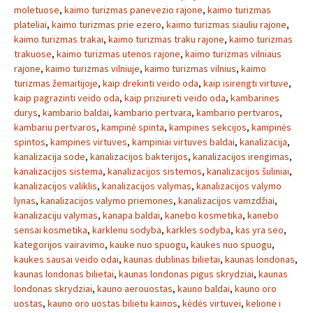
moletuose
,
kaimo turizmas panevezio rajone
,
kaimo turizmas
plateliai
,
kaimo turizmas prie ezero
,
kaimo turizmas siauliu rajone
,
kaimo turizmas trakai
,
kaimo turizmas traku rajone
,
kaimo turizmas
trakuose
,
kaimo turizmas utenos rajone
,
kaimo turizmas vilniaus
rajone
,
kaimo turizmas vilniuje
,
kaimo turizmas vilnius
,
kaimo
turizmas žemaitijoje
,
kaip drekinti veido oda
,
kaip isirengti virtuve
,
kaip pagrazinti veido oda
,
kaip priziureti veido oda
,
kambarines
durys
,
kambario baldai
,
kambario pertvara
,
kambario pertvaros
,
kambariu pertvaros
,
kampinė spinta
,
kampines sekcijos
,
kampinės
spintos
,
kampines virtuves
,
kampiniai virtuves baldai
,
kanalizacija
,
kanalizacija sode
,
kanalizacijos bakterijos
,
kanalizacijos irengimas
,
kanalizacijos sistema
,
kanalizacijos sistemos
,
kanalizacijos šuliniai
,
kanalizacijos valiklis
,
kanalizacijos valymas
,
kanalizacijos valymo
lynas
,
kanalizacijos valymo priemones
,
kanalizacijos vamzdžiai
,
kanalizaciju valymas
,
kanapa baldai
,
kanebo kosmetika
,
kanebo
sensai kosmetika
,
karklenu sodyba
,
karkles sodyba
,
kas yra seo
,
kategorijos vairavimo
,
kauke nuo spuogu
,
kaukes nuo spuogu
,
kaukes sausai veido odai
,
kaunas dublinas bilietai
,
kaunas londonas
,
kaunas londonas bilietai
,
kaunas londonas pigus skrydziai
,
kaunas
londonas skrydziai
,
kauno aerouostas
,
kauno baldai
,
kauno oro
uostas
,
kauno oro uostas bilietu kainos
,
kėdės virtuvei
,
kelione i