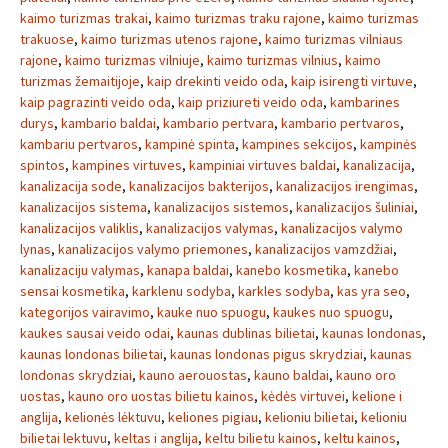
kaimo turizmas trakai
,
kaimo turizmas traku rajone
,
kaimo turizmas
trakuose
,
kaimo turizmas utenos rajone
,
kaimo turizmas vilniaus
rajone
,
kaimo turizmas vilniuje
,
kaimo turizmas vilnius
,
kaimo
turizmas žemaitijoje
,
kaip drekinti veido oda
,
kaip isirengti virtuve
,
kaip pagrazinti veido oda
,
kaip priziureti veido oda
,
kambarines
durys
,
kambario baldai
,
kambario pertvara
,
kambario pertvaros
,
kambariu pertvaros
,
kampinė spinta
,
kampines sekcijos
,
kampinės
spintos
,
kampines virtuves
,
kampiniai virtuves baldai
,
kanalizacija
,
kanalizacija sode
,
kanalizacijos bakterijos
,
kanalizacijos irengimas
,
kanalizacijos sistema
,
kanalizacijos sistemos
,
kanalizacijos šuliniai
,
kanalizacijos valiklis
,
kanalizacijos valymas
,
kanalizacijos valymo
lynas
,
kanalizacijos valymo priemones
,
kanalizacijos vamzdžiai
,
kanalizaciju valymas
,
kanapa baldai
,
kanebo kosmetika
,
kanebo
sensai kosmetika
,
karklenu sodyba
,
karkles sodyba
,
kas yra seo
,
kategorijos vairavimo
,
kauke nuo spuogu
,
kaukes nuo spuogu
,
kaukes sausai veido odai
,
kaunas dublinas bilietai
,
kaunas londonas
,
kaunas londonas bilietai
,
kaunas londonas pigus skrydziai
,
kaunas
londonas skrydziai
,
kauno aerouostas
,
kauno baldai
,
kauno oro
uostas
,
kauno oro uostas bilietu kainos
,
kėdės virtuvei
,
kelione i
anglija
,
kelionės lėktuvu
,
keliones pigiau
,
kelioniu bilietai
,
kelioniu
bilietai lektuvu
,
keltas i anglija
,
keltu bilietu kainos
,
keltu kainos
,