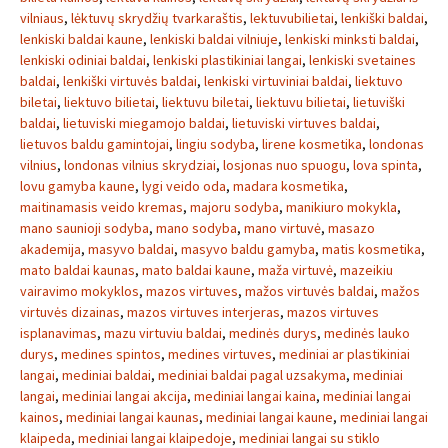
vilniaus
,
lėktuvų skrydžių tvarkaraštis
,
lektuvubilietai
,
lenkiški baldai
,
lenkiski baldai kaune
,
lenkiski baldai vilniuje
,
lenkiski minksti baldai
,
lenkiski odiniai baldai
,
lenkiski plastikiniai langai
,
lenkiski svetaines
baldai
,
lenkiški virtuvės baldai
,
lenkiski virtuviniai baldai
,
liektuvo
biletai
,
liektuvo bilietai
,
liektuvu biletai
,
liektuvu bilietai
,
lietuviški
baldai
,
lietuviski miegamojo baldai
,
lietuviski virtuves baldai
,
lietuvos baldu gamintojai
,
lingiu sodyba
,
lirene kosmetika
,
londonas
vilnius
,
londonas vilnius skrydziai
,
losjonas nuo spuogu
,
lova spinta
,
lovu gamyba kaune
,
lygi veido oda
,
madara kosmetika
,
maitinamasis veido kremas
,
majoru sodyba
,
manikiuro mokykla
,
mano saunioji sodyba
,
mano sodyba
,
mano virtuvė
,
masazo
akademija
,
masyvo baldai
,
masyvo baldu gamyba
,
matis kosmetika
,
mato baldai kaunas
,
mato baldai kaune
,
maža virtuvė
,
mazeikiu
vairavimo mokyklos
,
mazos virtuves
,
mažos virtuvės baldai
,
mažos
virtuvės dizainas
,
mazos virtuves interjeras
,
mazos virtuves
isplanavimas
,
mazu virtuviu baldai
,
medinės durys
,
medinės lauko
durys
,
medines spintos
,
medines virtuves
,
mediniai ar plastikiniai
langai
,
mediniai baldai
,
mediniai baldai pagal uzsakyma
,
mediniai
langai
,
mediniai langai akcija
,
mediniai langai kaina
,
mediniai langai
kainos
,
mediniai langai kaunas
,
mediniai langai kaune
,
mediniai langai
klaipeda
,
mediniai langai klaipedoje
,
mediniai langai su stiklo