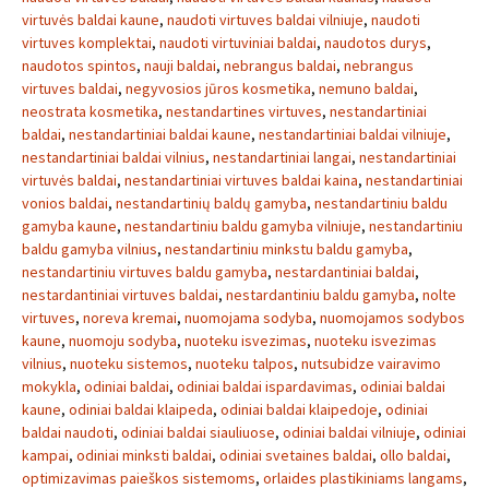
virtuvės baldai kaune
,
naudoti virtuves baldai vilniuje
,
naudoti
virtuves komplektai
,
naudoti virtuviniai baldai
,
naudotos durys
,
naudotos spintos
,
nauji baldai
,
nebrangus baldai
,
nebrangus
virtuves baldai
,
negyvosios jūros kosmetika
,
nemuno baldai
,
neostrata kosmetika
,
nestandartines virtuves
,
nestandartiniai
baldai
,
nestandartiniai baldai kaune
,
nestandartiniai baldai vilniuje
,
nestandartiniai baldai vilnius
,
nestandartiniai langai
,
nestandartiniai
virtuvės baldai
,
nestandartiniai virtuves baldai kaina
,
nestandartiniai
vonios baldai
,
nestandartinių baldų gamyba
,
nestandartiniu baldu
gamyba kaune
,
nestandartiniu baldu gamyba vilniuje
,
nestandartiniu
baldu gamyba vilnius
,
nestandartiniu minkstu baldu gamyba
,
nestandartiniu virtuves baldu gamyba
,
nestardantiniai baldai
,
nestardantiniai virtuves baldai
,
nestardantiniu baldu gamyba
,
nolte
virtuves
,
noreva kremai
,
nuomojama sodyba
,
nuomojamos sodybos
kaune
,
nuomoju sodyba
,
nuoteku isvezimas
,
nuoteku isvezimas
vilnius
,
nuoteku sistemos
,
nuoteku talpos
,
nutsubidze vairavimo
mokykla
,
odiniai baldai
,
odiniai baldai ispardavimas
,
odiniai baldai
kaune
,
odiniai baldai klaipeda
,
odiniai baldai klaipedoje
,
odiniai
baldai naudoti
,
odiniai baldai siauliuose
,
odiniai baldai vilniuje
,
odiniai
kampai
,
odiniai minksti baldai
,
odiniai svetaines baldai
,
ollo baldai
,
optimizavimas paieškos sistemoms
,
orlaides plastikiniams langams
,