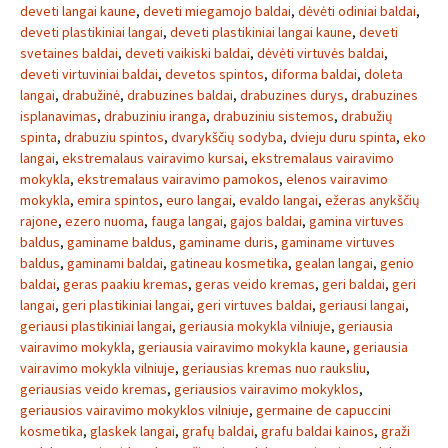
deveti langai kaune
,
deveti miegamojo baldai
,
dėvėti odiniai baldai
,
deveti plastikiniai langai
,
deveti plastikiniai langai kaune
,
deveti
svetaines baldai
,
deveti vaikiski baldai
,
dėvėti virtuvės baldai
,
deveti virtuviniai baldai
,
devetos spintos
,
diforma baldai
,
doleta
langai
,
drabužinė
,
drabuzines baldai
,
drabuzines durys
,
drabuzines
isplanavimas
,
drabuziniu iranga
,
drabuziniu sistemos
,
drabužių
spinta
,
drabuziu spintos
,
dvarykščių sodyba
,
dvieju duru spinta
,
eko
langai
,
ekstremalaus vairavimo kursai
,
ekstremalaus vairavimo
mokykla
,
ekstremalaus vairavimo pamokos
,
elenos vairavimo
mokykla
,
emira spintos
,
euro langai
,
evaldo langai
,
ežeras anykščių
rajone
,
ezero nuoma
,
fauga langai
,
gajos baldai
,
gamina virtuves
baldus
,
gaminame baldus
,
gaminame duris
,
gaminame virtuves
baldus
,
gaminami baldai
,
gatineau kosmetika
,
gealan langai
,
genio
baldai
,
geras paakiu kremas
,
geras veido kremas
,
geri baldai
,
geri
langai
,
geri plastikiniai langai
,
geri virtuves baldai
,
geriausi langai
,
geriausi plastikiniai langai
,
geriausia mokykla vilniuje
,
geriausia
vairavimo mokykla
,
geriausia vairavimo mokykla kaune
,
geriausia
vairavimo mokykla vilniuje
,
geriausias kremas nuo rauksliu
,
geriausias veido kremas
,
geriausios vairavimo mokyklos
,
geriausios vairavimo mokyklos vilniuje
,
germaine de capuccini
kosmetika
,
glaskek langai
,
grafų baldai
,
grafu baldai kainos
,
graži