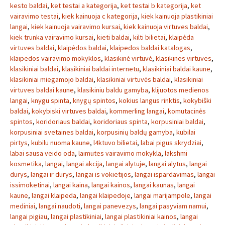
kesto baldai
,
ket testai a kategorija
,
ket testai b kategorija
,
ket
vairavimo testai
,
kiek kainuoja c kategorija
,
kiek kainuoja plastikiniai
langai
,
kiek kainuoja vairavimo kursai
,
kiek kainuoja virtuves baldai
,
kiek trunka vairavimo kursai
,
kieti baldai
,
kilti bilietai
,
klaipėda
virtuves baldai
,
klaipėdos baldai
,
klaipedos baldai katalogas
,
klaipedos vairavimo mokyklos
,
klasikinė virtuvė
,
klasikines virtuves
,
klasikiniai baldai
,
klasikiniai baldai internetu
,
klasikiniai baldai kaune
,
klasikiniai miegamojo baldai
,
klasikiniai virtuvės baldai
,
klasikiniai
virtuves baldai kaune
,
klasikiniu baldu gamyba
,
klijuotos medienos
langai
,
knygu spinta
,
knygų spintos
,
kokius langus rinktis
,
kokybiški
baldai
,
kokybiski virtuves baldai
,
kommerling langai
,
komutacinės
spintos
,
koridoriaus baldai
,
koridoriaus spinta
,
korpusiniai baldai
,
korpusiniai svetaines baldai
,
korpusinių baldų gamyba
,
kubilai
pirtys
,
kubilu nuoma kaune
,
l4ktuvo bilietai
,
labai pigus skrydziai
,
labai sausa veido oda
,
laimutes vairavimo mokykla
,
lakshmi
kosmetika
,
langai
,
langai akcija
,
langai alytuje
,
langai alytus
,
langai
durys
,
langai ir durys
,
langai is vokietijos
,
langai ispardavimas
,
langai
issimoketinai
,
langai kaina
,
langai kainos
,
langai kaunas
,
langai
kaune
,
langai klaipeda
,
langai klaipedoje
,
langai marijampole
,
langai
mediniai
,
langai naudoti
,
langai panevezys
,
langai pasyviam namui
,
langai pigiau
,
langai plastikiniai
,
langai plastikiniai kainos
,
langai