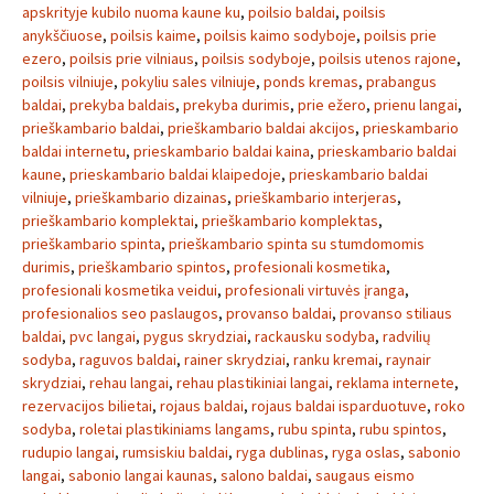
apskrityje kubilo nuoma kaune ku
,
poilsio baldai
,
poilsis
anykščiuose
,
poilsis kaime
,
poilsis kaimo sodyboje
,
poilsis prie
ezero
,
poilsis prie vilniaus
,
poilsis sodyboje
,
poilsis utenos rajone
,
poilsis vilniuje
,
pokyliu sales vilniuje
,
ponds kremas
,
prabangus
baldai
,
prekyba baldais
,
prekyba durimis
,
prie ežero
,
prienu langai
,
prieškambario baldai
,
prieškambario baldai akcijos
,
prieskambario
baldai internetu
,
prieskambario baldai kaina
,
prieskambario baldai
kaune
,
prieskambario baldai klaipedoje
,
prieskambario baldai
vilniuje
,
prieškambario dizainas
,
prieškambario interjeras
,
prieškambario komplektai
,
prieškambario komplektas
,
prieškambario spinta
,
prieškambario spinta su stumdomomis
durimis
,
prieškambario spintos
,
profesionali kosmetika
,
profesionali kosmetika veidui
,
profesionali virtuvės įranga
,
profesionalios seo paslaugos
,
provanso baldai
,
provanso stiliaus
baldai
,
pvc langai
,
pygus skrydziai
,
rackausku sodyba
,
radvilių
sodyba
,
raguvos baldai
,
rainer skrydziai
,
ranku kremai
,
raynair
skrydziai
,
rehau langai
,
rehau plastikiniai langai
,
reklama internete
,
rezervacijos bilietai
,
rojaus baldai
,
rojaus baldai isparduotuve
,
roko
sodyba
,
roletai plastikiniams langams
,
rubu spinta
,
rubu spintos
,
rudupio langai
,
rumsiskiu baldai
,
ryga dublinas
,
ryga oslas
,
sabonio
langai
,
sabonio langai kaunas
,
salono baldai
,
saugaus eismo