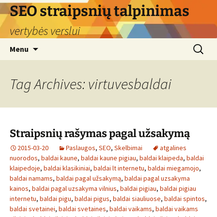
Skip
SEO straipsnių talpinimas
to
vertybės verslui
content
Search
Menu
for:
Tag Archives: virtuvesbaldai
Straipsnių rašymas pagal užsakymą
2015-03-20
Paslaugos
,
SEO
,
Skelbimai
atgalines
nuorodos
,
baldai kaune
,
baldai kaune pigiau
,
baldai klaipeda
,
baldai
klaipedoje
,
baldai klasikiniai
,
baldai lt internetu
,
baldai miegamojo
,
baldai namams
,
baldai pagal užsakymą
,
baldai pagal uzsakyma
kainos
,
baldai pagal uzsakyma vilnius
,
baldai pigiau
,
baldai pigiau
internetu
,
baldai pigu
,
baldai pigus
,
baldai siauliuose
,
baldai spintos
,
baldai svetainei
,
baldai svetaines
,
baldai vaikams
,
baldai vaikams