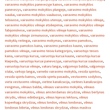
vairavimo mokyklos panevezyje kainos
,
vairavimo mokyklos
panevezys
,
vairavimo mokyklos plungeje
,
vairavimo mokyklos
siauliai
,
vairavimo mokyklos siauliuose
,
vairavimo mokyklos
telsiuose
,
vairavimo mokyklos utenoje
,
vairavimo mokyklos vilniuje
,
vairavimo mokyklos vilniuje atsiliepimai
,
vairavimo mokyklos vilniuje
fabijoniskese
,
vairavimo mokyklos vilniuje kainos
,
vairavimo
mokyklos vilniuje zirmunuose
,
vairavimo mokyklos vilnius
,
vairavimo
mokyklų reitingai
,
vairavimo mokymas
,
vairavimo pamokos
,
vairavimo pamokos kaina
,
vairavimo pamokos kaune
,
vairavimo
pamokos vilniuje
,
vairavimo teisiu kategorijos
,
vairuotojo teises
kaina
,
vairuotoju kursai
,
vairuotoju kursai kaune
,
vairuotoju kursai
klaipeda
,
vairuotoju kursai panevezyje
,
vairuotoju kursai siauliuose
,
vairuotoju kursai vilniuje
,
vakaru langai
,
valgomojo baldai
,
valgomojo
stalai
,
varkojo langai
,
varnelio vairavimo mokykla
,
vesida spintos
,
vesida spintu kainos
,
vesida spintu pasaulis
,
vestuvems sodybos
,
vieta vestuvems vilniuje
,
vietine kanalizacija
,
vietines kanalizacijos
irengimas
,
vilniaus baldai
,
vilniaus vairavimo mokykla
,
vilniaus
vairavimo mokyklos
,
vilnius amsterdamas skrydziai
,
vilnius berlynas
skrydis
,
vilnius edinburgas
,
vilnius kijevas lektuvu
,
vilnius
kopenhaga skrydziai
,
vilnius london
,
vilnius londonas
,
vilnius
londonas bilietai
,
vilnius londonas skrydziai
,
vilnius maskva