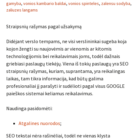
gamyba
,
vonios kambario baldai
,
vonios spinteles
,
zalensu sodyba
,
zaliuzes langams
Straipsnių rašymas pagal užsakymą
Didėjant verslo tempams, ne visi verslininkai sugeba koja
kojon žengti su naujovėmis ar vienomis ar kitomis
technologijomis bei reikalavimais joms, todėl dažnais
griebiasi paslaugų tiekėjų. Viena iš tokių paslaugų yra SEO
straipsnių rašymas, kuriam, suprantama, yra reikalingas
laikas, tam tikra informacija, kad būtų galima
profesionaliai jį parašyti ir sudėlioti pagal visus GOOGLE
paieškos sistemai keliamus reikalavimus.
Naudinga pasidomėti:
Atgalines nuorodos
;
SEO tekstai nėra rašinėliai, todėl ne vienas klysta