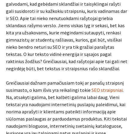
galvodami, kad gebėdami sklandžiai ir taisyklingai rašyti
gali susidoroti ir su kažkokiu straipsniu, kuris vadinamas dar
ir SEO. Apie tai nieko nenutuokdami rašytojai griebia
sklandaus rašymo verslo. Jiems viskas lyg ir sekasi, bet kas
kita yra užsakovams, kurie mėgindami sutaupyti, renkasi
gimnazistų ar studentų rašliavas, kurios, gal būt, visiškai
nieko bendro neturi su SEO ir yra tik gražiai parašytas
tekstas. O kur teksto vidinė energija ir sąsajos pagal
raktinius žodžius? Greičiausiai, kad rašytojai apie tai gali net
negirdėję būti, bet tekstus ir straipsnius rašo sklandžiai.
Greičiausiai dažnam pamačiusiam tokį ar panašų straipsnį
susimasto, o kam išvis yra reikalingi tokie
SEO straipsniai
.
Na, atsakyti galima, bet kalbėti galima labai daug. Vieni
tekstai yra naudojami internetinių puslapių paleidimui, kai
norima aprašyti ir klientams pateikti informaciją apie
siūlomas paslaugas ar parduodamus produktus. Kiti tekstai
naudojami bloguose, internetinių svetainių kataloguose,
kuriuose yra jau talpinami patys puslapiai ir juose