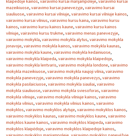
klaipedoje kainos
,
vairavimo kursai marijampoleje
,
vairavimo kursai
mazeikiuose
,
vairavimo kursai panevezyje
,
vairavimo kursai
siauliuose
,
vairavimo kursai vilniuje
,
vairavimo kursai vilniuje kainos
,
vairavimo kursai vilnius
,
vairavimo kursu kaina
,
vairavimo kursu
kainos
,
vairavimo kursu kainos kaune
,
vairavimo kursu kainos
vilniuje
,
vairavimo kursu trukme
,
vairavimo menas panevezyje
,
vairavimo mokykla
,
vairavimo mokykla alytus
,
vairavimo mokykla
jonavoje
,
vairavimo mokykla kainos
,
vairavimo mokykla kaunas
,
vairavimo mokykla kaune
,
vairavimo mokykla kedainiuose
,
vairavimo mokykla klaipeda
,
vairavimo mokykla klaipedoje
,
vairavimo mokykla lentvaris
,
vairavimo mokykla londone
,
vairavimo
mokykla mazeikiuose
,
vairavimo mokykla naujoji vilnia
,
vairavimo
mokykla panevezyje
,
vairavimo mokykla panevezys
,
vairavimo
mokykla pasilaiciuose
,
vairavimo mokykla siauliai
,
vairavimo
mokykla siauliuose
,
vairavimo mokykla sviesoforas
,
vairavimo
mokykla vilniuje
,
vairavimo mokykla vilniuje kainos
,
vairavimo
mokykla vilnius
,
vairavimo mokykla vilnius kainos
,
vairavimo
mokyklos
,
vairavimo mokyklos alytuje
,
vairavimo mokyklos kainos
,
vairavimo mokyklos kaunas
,
vairavimo mokyklos kaune
,
vairavimo
mokyklos kaune kainos
,
vairavimo mokyklos klaipeda
,
vairavimo
mokyklos klaipėdoje
,
vairavimo mokyklos klaipedoje kainos
,
vairavimo mokyklos marijampoleje
,
vairavimo mokyklos panevėžyje
,