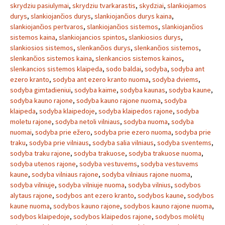
skrydziu pasiulymai
,
skrydziu tvarkarastis
,
skydziai
,
slankiojamos
durys
,
slankiojančios durys
,
slankiojančios durys kaina
,
slankiojančios pertvaros
,
slankiojančios sistemos
,
slankiojančios
sistemos kaina
,
slankiojancios spintos
,
slankiosios durys
,
slankiosios sistemos
,
slenkančios durys
,
slenkančios sistemos
,
slenkančios sistemos kaina
,
slenkancios sistemos kainos
,
slenkancios sistemos klaipeda
,
sodo baldai
,
sodyba
,
sodyba ant
ezero kranto
,
sodyba ant ezero kranto nuoma
,
sodyba dviems
,
sodyba gimtadieniui
,
sodyba kaime
,
sodyba kaunas
,
sodyba kaune
,
sodyba kauno rajone
,
sodyba kauno rajone nuoma
,
sodyba
klaipeda
,
sodyba klaipedoje
,
sodyba klaipedos rajone
,
sodyba
moletu rajone
,
sodyba netoli vilniaus
,
sodyba nuoma
,
sodyba
nuomai
,
sodyba prie ežero
,
sodyba prie ezero nuoma
,
sodyba prie
traku
,
sodyba prie vilniaus
,
sodyba salia vilniaus
,
sodyba sventems
,
sodyba traku rajone
,
sodyba trakuose
,
sodyba trakuose nuoma
,
sodyba utenos rajone
,
sodyba vestuvems
,
sodyba vestuvems
kaune
,
sodyba vilniaus rajone
,
sodyba vilniaus rajone nuoma
,
sodyba vilniuje
,
sodyba vilniuje nuoma
,
sodyba vilnius
,
sodybos
alytaus rajone
,
sodybos ant ezero kranto
,
sodybos kaune
,
sodybos
kaune nuoma
,
sodybos kauno rajone
,
sodybos kauno rajone nuoma
,
sodybos klaipedoje
,
sodybos klaipedos rajone
,
sodybos molėtų