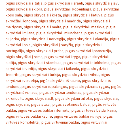
pigus skrydziai i italija
,
pigus skrydziai i izraeli
,
pigūs skrydžiai į jav
,
pigus skrydziai i kipra
,
pigus skrydziai i kopenhaga
,
pigus skrydziai i
koso sala
,
pigus skrydziai i kreta
,
pigus skrydziai i lietuva
,
pigūs
skrydžiai į londoną
,
pigus skrydziai i madrida
,
pigus skrydziai i
maldyvus
,
pigus skrydziai i malta
,
pigus skrydziai i maskva
,
pigus
skrydziai i milana
,
pigus skrydziai i miunchena
,
pigus skrydziai i
niujorka
,
pigus skrydziai i norvegija
,
pigus skrydziai i olandija
,
pigus
skrydziai i osla
,
pigūs skrydžiai į paryžių
,
pigus skrydziai i
portugalija
,
pigus skrydziai i praha
,
pigus skrydziai i prancuzija
,
pigūs skrydžiai į romą
,
pigus skrydziai i ryga
,
pigus skrydziai i
sicilija
,
pigus skrydziai i stambula
,
pigus skrydziai i stokholma
,
pigus
skrydziai i svedija
,
pigus skrydziai i tailanda
,
pigus skrydziai i
tenerife
,
pigus skrydziai i turkija
,
pigus skrydziai i vilniu
,
pigus
skrydziai i vokietija
,
pigūs skrydžiai iš kauno
,
pigus skrydziai is
londono
,
pigus skrydziai is palangos
,
pigus skrydziai is rygos
,
pigūs
skrydžiai iš vilniaus
,
pigus skrydziai londonas
,
pigus skrydziai
skrendu lt
,
pigus skrydziai.lt
,
pigus skrydziu bilietai
,
pigus skydziai
,
pigus srydziai
,
pigus stalai
,
pigus svetaines baldai
,
pigūs virtuvės
baldai
,
pigus virtuves baldai internetu
,
pigus virtuves baldai kaina
,
pigus virtuves baldai kaune
,
pigus virtuves baldai vilniuje
,
pigus
virtuves komplektai
,
pigus virtuviniai baldai
,
pigus virtuviniai