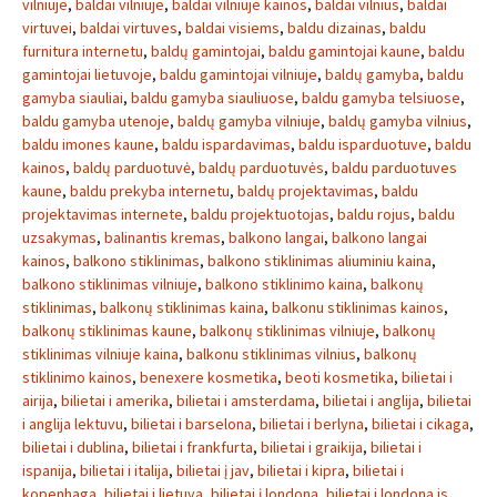
vilniuje
,
baldai vilniuje
,
baldai vilniuje kainos
,
baldai vilnius
,
baldai
virtuvei
,
baldai virtuves
,
baldai visiems
,
baldu dizainas
,
baldu
furnitura internetu
,
baldų gamintojai
,
baldu gamintojai kaune
,
baldu
gamintojai lietuvoje
,
baldu gamintojai vilniuje
,
baldų gamyba
,
baldu
gamyba siauliai
,
baldu gamyba siauliuose
,
baldu gamyba telsiuose
,
baldu gamyba utenoje
,
baldų gamyba vilniuje
,
baldų gamyba vilnius
,
baldu imones kaune
,
baldu ispardavimas
,
baldu isparduotuve
,
baldu
kainos
,
baldų parduotuvė
,
baldų parduotuvės
,
baldu parduotuves
kaune
,
baldu prekyba internetu
,
baldų projektavimas
,
baldu
projektavimas internete
,
baldu projektuotojas
,
baldu rojus
,
baldu
uzsakymas
,
balinantis kremas
,
balkono langai
,
balkono langai
kainos
,
balkono stiklinimas
,
balkono stiklinimas aliuminiu kaina
,
balkono stiklinimas vilniuje
,
balkono stiklinimo kaina
,
balkonų
stiklinimas
,
balkonų stiklinimas kaina
,
balkonu stiklinimas kainos
,
balkonų stiklinimas kaune
,
balkonų stiklinimas vilniuje
,
balkonų
stiklinimas vilniuje kaina
,
balkonu stiklinimas vilnius
,
balkonų
stiklinimo kainos
,
benexere kosmetika
,
beoti kosmetika
,
bilietai i
airija
,
bilietai i amerika
,
bilietai i amsterdama
,
bilietai i anglija
,
bilietai
i anglija lektuvu
,
bilietai i barselona
,
bilietai i berlyna
,
bilietai i cikaga
,
bilietai i dublina
,
bilietai i frankfurta
,
bilietai i graikija
,
bilietai i
ispanija
,
bilietai i italija
,
bilietai į jav
,
bilietai i kipra
,
bilietai i
kopenhaga
,
bilietai i lietuva
,
bilietai į londoną
,
bilietai i londona is