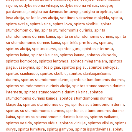
rajone
,
sodybu nuoma vilniuje
,
sodybu nuoma vilnius
,
sodybų
pardavimas
,
sodybu pardavimas lietuvoje
,
sodybu projektai
,
sofa
lova akcija
,
sofos lovos akcija
,
sostines vairavimo mokykla
,
spinta
,
spinta akcija
,
spinta kaina
,
spinta lova
,
spinta skelbiu
,
spinta
stumdomom durim
,
spinta stumdomomis durimis
,
spinta
stumdomomis durimis kaina
,
spinta su stumdomomis durimis
,
spinta
su stumdomomis durimis kaina
,
spintelės prie lovos
,
spintos
,
spintos akcija
,
spintos durys
,
spintos guru
,
spintos internetu
,
spintos kaina
,
spintos kaunas
,
spintos kaune
,
spintos klaipeda
,
spintos komodos
,
spintos lentynos
,
spintos miegamajam
,
spintos
pagal uzsakyma
,
spintos pigiai
,
spintos pigiau
,
spintos sekcijos
,
spintos siauliuose
,
spintos skelbiu
,
spintos slankiojančiomis
durimis
,
spintos stumdomom durim
,
spintos stumdomomis durimis
,
spintos stumdomomis durimis akcija
,
spintos stumdomomis durimis
internetu
,
spintos stumdomomis durimis kaina
,
spintos
stumdomomis durimis kainos
,
spintos stumdomomis durimis
klaipeda
,
spintos stumdomos durys
,
spintos su stumdomom durim
,
spintos su stumdomomis durimis
,
spintos su stumdomomis durimis
kaina
,
spintos su stumdomomis durimis kainos
,
spintos vaikams
,
spintos vesida
,
spintos vidus
,
spintos vilniuje
,
spintos vilnius
,
spintu
durys
,
spintu furnitura
,
spintų gamyba
,
spintu ispardavimas
,
spintu