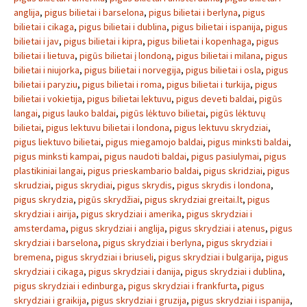
anglija
,
pigus bilietai i barselona
,
pigus bilietai i berlyna
,
pigus
bilietai i cikaga
,
pigus bilietai i dublina
,
pigus bilietai i ispanija
,
pigus
bilietai i jav
,
pigus bilietai i kipra
,
pigus bilietai i kopenhaga
,
pigus
bilietai i lietuva
,
pigūs bilietai į londoną
,
pigus bilietai i milana
,
pigus
bilietai i niujorka
,
pigus bilietai i norvegija
,
pigus bilietai i osla
,
pigus
bilietai i paryziu
,
pigus bilietai i roma
,
pigus bilietai i turkija
,
pigus
bilietai i vokietija
,
pigus bilietai lektuvu
,
pigus deveti baldai
,
pigūs
langai
,
pigus lauko baldai
,
pigūs lėktuvo bilietai
,
pigūs lėktuvų
bilietai
,
pigus lektuvu bilietai i londona
,
pigus lektuvu skrydziai
,
pigus liektuvo bilietai
,
pigus miegamojo baldai
,
pigus minksti baldai
,
pigus minksti kampai
,
pigus naudoti baldai
,
pigus pasiulymai
,
pigus
plastikiniai langai
,
pigus prieskambario baldai
,
pigus skridziai
,
pigus
skrudziai
,
pigus skrydiai
,
pigus skrydis
,
pigus skrydis i londona
,
pigus skrydzia
,
pigūs skrydžiai
,
pigus skrydziai greitai.lt
,
pigus
skrydziai i airija
,
pigus skrydziai i amerika
,
pigus skrydziai i
amsterdama
,
pigus skrydziai i anglija
,
pigus skrydziai i atenus
,
pigus
skrydziai i barselona
,
pigus skrydziai i berlyna
,
pigus skrydziai i
bremena
,
pigus skrydziai i briuseli
,
pigus skrydziai i bulgarija
,
pigus
skrydziai i cikaga
,
pigus skrydziai i danija
,
pigus skrydziai i dublina
,
pigus skrydziai i edinburga
,
pigus skrydziai i frankfurta
,
pigus
skrydziai i graikija
,
pigus skrydziai i gruzija
,
pigus skrydziai i ispanija
,