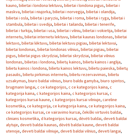
kauno
,
bilietai i londona lektuvu
,
bilietai i londona pigus
,
bilietai i
maskva
,
bilietai i niujorka
,
bilietai i norvegija
,
bilietai i olandija
,
bilietai i osla
,
bilietai i paryziu
,
bilietai i roma
,
bilietai i ryga
,
bilietai i
stambula
,
bilietai i svedija
,
bilietai i tailanda
,
bilietai i tenerife
,
bilietai i turkija
,
bilietai i usa
,
bilietai i vilniu
,
bilietai i vokietija
,
bilietai
internetu
,
bilietai internetu lektuvu
,
bilietai kaunas londonas
,
bilietai
lektuvo
,
bilietai lėktuvu
,
bilietai lektuvu pigiau
,
bilietai lektuvui
,
bilietai londonas
,
bilietai londonas vilnius
,
bilietai pigiau
,
bilietai
pigus
,
bilietai pigus skrydziai
,
bilietai skrydziai
,
bilietai vilnius
londonas
,
bilietas i londona
,
bilietų kainos
,
bilietu kainos i anglija
,
bilietu kainos i londona
,
bilietu kainos lektuvu
,
bilietu paieska
,
bilietų
pasaulis
,
bilietu pirkimas internetu
,
bilietu rezervavimas
,
bilietu
uzsakymas
,
biuro baldai vilnius
,
biuro baldu gamyba
,
biuro spintos
,
brugmann langai
,
c ce kategorijos
,
c ce kategorijos kaina
,
c
kategorija kaina
,
c kategorijos kaina
,
c kategorijos kursai
,
c
kategorijos kursai kaune
,
c kategorijos kursai vilniuje
,
careline
kosmetika
,
ce kategorija
,
ce kategorija kaina
,
ce kategorijos kaina
,
ce kategorijos kursai
,
ce vairavimo kursai
,
čekiški virtuvės baldai
,
clinians kosmetika
,
d kategorijos kursai
,
dėvėti baldai
,
deveti baldai
alytuje
,
deveti baldai kaunas
,
dėvėti baldai kaune
,
deveti baldai
utenoje
,
deveti baldai vilniuje
,
deveti baldai vilnius
,
deveti langai
,