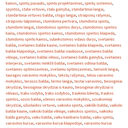
kainos
,
spintų pasaulis
,
spintu projektavimas
,
spintų sistemos
,
spyntos
,
stalai virtuvei
,
stalu gamyba
,
standartiniai langai
,
standartiniai virtuves baldai
,
stogo langai
,
straipsnių rašymas
,
straipsniu talpinimas
,
stumdoma pertvara
,
stumdoma spinta
,
stumdomi langai
,
stumdomos spintos durys
,
stumdomos spintos
kaina
,
stumdomos spintos kainos
,
stumdomos spintos klaipeda
,
stumdomu spintu kainos
,
sulankstomos vidaus durys
,
svetainės
baldai
,
svetaines baldai kaune
,
svetaines baldai klaipeda
,
svetaines
baldai klaipedoje
,
svetaines baldai siauliuose
,
svetaines baldai
vilniuje
,
svetaines baldai vilnius
,
svetaines baldu gamyba
,
svetaines
interjeras
,
svetainės minkšti baldai
,
svetaines odiniai baldai
,
svetaines optimizavimas
,
svetainiu optimizavimas
,
tamsinti langai
,
taurages vairavimo mokyklos
,
tekstų rašymas
,
telsiu vairavimo
mokyklos
,
terasos baldai
,
termo langai
,
testai vairavimo
,
tiesioginiai
skrydziai
,
tiesioginiai skrydziai is kauno
,
tiesioginiai skrydziai is
vilniaus
,
traku sodyba
,
traku sodybos
,
traukiniu bilietai
,
traukos
spintos
,
uosio baldai
,
utenos vairavimo mokyklos
,
uzsakomieji
skrydziai
,
užuolaidos virtuvei
,
vaikiska spinta
,
vaikiški baldai
,
vaikiski
baldai kaune
,
vaikiski baldai vilniuje
,
vaikiskos spintos
,
vaikisku
baldu gamyba
,
vaiku baldai
,
vaiku kambario baldai
,
vaiku spinta
,
vairavimo kursai
,
vairavimo kursai klaipedoje
,
vairavimo kursai