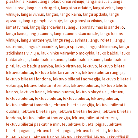
plastikiniai kaune
,
langai plastikiniai vilniuje
,
langai siauliai
,
langai
siauliuose
,
langai su drugeliu
,
langai su orlaide
,
langai veka
,
langai
vilniuje
,
langai vilnius
,
langas
,
lango kaina
,
langu apdaila
,
langu
apvadai
,
langų gamyba vilniuje
,
langu gamyba vilnius
,
langu
ismatavimai
,
langų išpardavimas
,
langu ispardavimas is sandelio
,
langu kaina
,
langų kainos
,
langu kainos skaiciuokle
,
langu kainos
vilniuje
,
langu matmenys
,
langu reguliavimas
,
langu roletai
,
langų
sistemos
,
langu skaiciuokle
,
langu spalvos
,
langų stiklinimas
,
langu
stiklinimas vilniuje
,
laukininku vairavimo mokykla
,
lauko baldai
,
lauko
baldai akcija
,
lauko baldai kainos
,
lauko baldai kaune
,
lauko baldai
pinti
,
lauko baldu gamyba
,
lauko virtuves
,
lektuvo
,
lektuvo biletai
,
lėktuvo bilietai
,
lektuvo bilietai i amerika
,
lektuvo bilietai i anglija
,
lektuvo bilietai i londona
,
lektuvo bilietai i norvegija
,
lektuvo bilietai i
vokietija
,
lėktuvo bilietai internetu
,
lektuvo bilietas
,
lėktuvo bilietu
kainos
,
lektuvo kaina
,
lektuvo nuoma
,
lektuvo skrydziai
,
lektuvu
,
lektuvu bileitai
,
lektuvu biletai
,
lektuvu bilieta
,
lėktuvų bilietai
,
lektuvu bilietai i amerika
,
lektuvu bilietai i anglija
,
lektuvu bilietai i
dublina
,
lektuvu bilietai i jav
,
lektuvu bilietai i lietuva
,
lektuvu bilietai i
londona
,
lektuvu bilietai i norvegija
,
lėktuvų bilietai internetu
,
lektuvu bilietai paskutine minute
,
lektuvu bilietai pigiau
,
lektuvu
bilietai pigiausi
,
lektuvu bilietai pigus
,
lektuvu bilietai.lt
,
lektuvu
bilietu kainos
,
lektuvu kainos
,
lėktuvų skrydžiai
,
lėktuvų skrydžiai iš