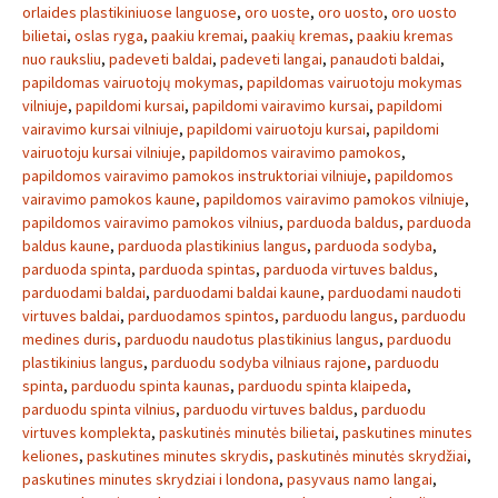
orlaides plastikiniuose languose
,
oro uoste
,
oro uosto
,
oro uosto
bilietai
,
oslas ryga
,
paakiu kremai
,
paakių kremas
,
paakiu kremas
nuo rauksliu
,
padeveti baldai
,
padeveti langai
,
panaudoti baldai
,
papildomas vairuotojų mokymas
,
papildomas vairuotoju mokymas
vilniuje
,
papildomi kursai
,
papildomi vairavimo kursai
,
papildomi
vairavimo kursai vilniuje
,
papildomi vairuotoju kursai
,
papildomi
vairuotoju kursai vilniuje
,
papildomos vairavimo pamokos
,
papildomos vairavimo pamokos instruktoriai vilniuje
,
papildomos
vairavimo pamokos kaune
,
papildomos vairavimo pamokos vilniuje
,
papildomos vairavimo pamokos vilnius
,
parduoda baldus
,
parduoda
baldus kaune
,
parduoda plastikinius langus
,
parduoda sodyba
,
parduoda spinta
,
parduoda spintas
,
parduoda virtuves baldus
,
parduodami baldai
,
parduodami baldai kaune
,
parduodami naudoti
virtuves baldai
,
parduodamos spintos
,
parduodu langus
,
parduodu
medines duris
,
parduodu naudotus plastikinius langus
,
parduodu
plastikinius langus
,
parduodu sodyba vilniaus rajone
,
parduodu
spinta
,
parduodu spinta kaunas
,
parduodu spinta klaipeda
,
parduodu spinta vilnius
,
parduodu virtuves baldus
,
parduodu
virtuves komplekta
,
paskutinės minutės bilietai
,
paskutines minutes
keliones
,
paskutines minutes skrydis
,
paskutinės minutės skrydžiai
,
paskutines minutes skrydziai i londona
,
pasyvaus namo langai
,