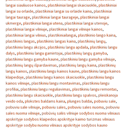
langai siauliuose kainos
,
plastikiniai langai skaiciuokle
,
plastikiniai
langai su orlaide
,
plastikiniai langai su orlaide kaina
,
plastikiniai
langai taurage
,
plastikiniai langai taurageje
,
plastikiniai langai
ukmerge
,
plastikiniai langai utena
,
plastikiniai langai utenoje
,
plastikiniai langai vilniuje
,
plastikiniai langai vilniuje kainos
,
plastikiniai langai vilnius
,
plastikiniailangai
,
plastikinio lango kaina
,
plastikinis langas
,
plastikinis langas kaina
,
plastikinių langų
,
plastikiniu langu akcijos
,
plastikiniu langu apdaila
,
plastikiniu langu
dalys
,
plastikiniu langu gamintojai
,
plastikinių langų gamyba
,
plastikiniu langu gamyba kaune
,
plastikiniu langu gamyba vilniuje
,
plastikinių langų išpardavimas
,
plastikinių langų kaina
,
plastikinių
langų kainos
,
plastikiniu langu kainos kaune
,
plastikiniu langu kainos
klaipedoje
,
plastikiniu langu kainos skaiciuokle
,
plastikiniu langu
kainos vilniuje
,
plastikiniu langu montavimas
,
plastikiniu langu
profiliai
,
plastikiniu langu reguliavimas
,
plastikiniu langu remontas
,
plastikiniu langu skaiciuokle
,
plastikiniu langu spalvos
,
pleiskanoja
veido oda
,
plokstes baldams kaina
,
plunges baldai
,
pobuviu sale
,
pobuviu sale vilniuje
,
pobuviu sales
,
pobuviu sales nuoma
,
pobuviu
sales nuoma vilniuje
,
pobūvių salės vilniuje sodybos nuoma vilniaus
apskrityje sodybos klaipedos apskrityje kaimo turizmas vilniaus
apskrityje sodybu nuoma vilniaus apskrityje sodybos kauno