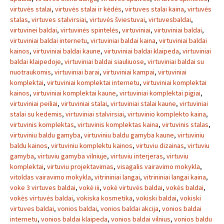
virtuvės stalai
,
virtuvės stalai ir kėdės
,
virtuves stalai kaina
,
virtuvės
stalas
,
virtuves stalvirsiai
,
virtuvės šviestuvai
,
virtuvesbaldai
,
virtuvinei baldai
,
virtuvinės spintelės
,
virtuviniai
,
virtuviniai baldai
,
virtuviniai baldai internetu
,
virtuviniai baldai kaina
,
virtuviniai baldai
kainos
,
virtuviniai baldai kaune
,
virtuviniai baldai klaipeda
,
virtuviniai
baldai klaipedoje
,
virtuviniai baldai siauliuose
,
virtuviniai baldai su
nuotraukomis
,
virtuviniai barai
,
virtuviniai kampai
,
virtuviniai
komplektai
,
virtuviniai komplektai internetu
,
virtuviniai komplektai
kainos
,
virtuviniai komplektai kaune
,
virtuviniai komplektai pigiai
,
virtuviniai peiliai
,
virtuviniai stalai
,
virtuviniai stalai kaune
,
virtuviniai
stalai su kedemis
,
virtuviniai stalvirsiai
,
virtuvinio komplekto kaina
,
virtuvinis komplektas
,
virtuvinis komplektas kaina
,
virtuvinis stalas
,
virtuviniu baldu gamyba
,
virtuviniu baldu gamyba kaune
,
virtuviniu
baldu kainos
,
virtuviniu komplektu kainos
,
virtuviu dizainas
,
virtuviu
gamyba
,
virtuviu gamyba vilniuje
,
virtuviu interjeras
,
virtuviu
komplektai
,
virtuviu projektavimas
,
visagalis vairavimo mokykla
,
vitoldas vairavimo mokykla
,
vitrininiai langai
,
vitrininiai langai kaina
,
voke 3 virtuves baldai
,
vokė iii
,
vokė virtuvės baldai
,
vokės baldai
,
vokės virtuvės baldai
,
vokiska kosmetika
,
vokiski baldai
,
vokiski
virtuves baldai
,
vonios baldai
,
vonios baldai akcija
,
vonios baldai
internetu
,
vonios baldai klaipeda
,
vonios baldai vilnius
,
vonios baldu