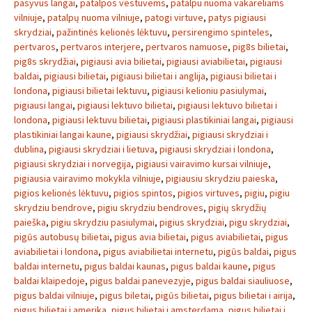
pasyvus langai
,
patalpos vestuvems
,
patalpu nuoma vakareliams
vilniuje
,
patalpų nuoma vilniuje
,
patogi virtuve
,
patys pigiausi
skrydziai
,
pažintinės kelionės lėktuvu
,
persirengimo spinteles
,
pertvaros
,
pertvaros interjere
,
pertvaros namuose
,
pig8s bilietai
,
pig8s skrydžiai
,
pigiausi avia bilietai
,
pigiausi aviabilietai
,
pigiausi
baldai
,
pigiausi bilietai
,
pigiausi bilietai i anglija
,
pigiausi bilietai i
londona
,
pigiausi bilietai lektuvu
,
pigiausi kelioniu pasiulymai
,
pigiausi langai
,
pigiausi lektuvo bilietai
,
pigiausi lektuvo bilietai i
londona
,
pigiausi lektuvu bilietai
,
pigiausi plastikiniai langai
,
pigiausi
plastikiniai langai kaune
,
pigiausi skrydžiai
,
pigiausi skrydziai i
dublina
,
pigiausi skrydziai i lietuva
,
pigiausi skrydziai i londona
,
pigiausi skrydziai i norvegija
,
pigiausi vairavimo kursai vilniuje
,
pigiausia vairavimo mokykla vilniuje
,
pigiausiu skrydziu paieska
,
pigios kelionės lėktuvu
,
pigios spintos
,
pigios virtuves
,
pigiu
,
pigiu
skrydziu bendrove
,
pigiu skrydziu bendroves
,
pigių skrydžių
paieška
,
pigiu skrydziu pasiulymai
,
pigius skrydziai
,
pigu skrydziai
,
pigūs autobusų bilietai
,
pigus avia bilietai
,
pigus aviabilietai
,
pigus
aviabilietai i londona
,
pigus aviabilietai internetu
,
pigūs baldai
,
pigus
baldai internetu
,
pigus baldai kaunas
,
pigus baldai kaune
,
pigus
baldai klaipedoje
,
pigus baldai panevezyje
,
pigus baldai siauliuose
,
pigus baldai vilniuje
,
pigus biletai
,
pigūs bilietai
,
pigus bilietai i airija
,
pigus bilietai i amerika
,
pigus bilietai i amsterdama
,
pigus bilietai i