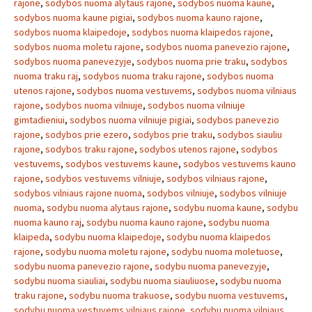
rajone
,
sodybos nuoma alytaus rajone
,
sodybos nuoma kaune
,
sodybos nuoma kaune pigiai
,
sodybos nuoma kauno rajone
,
sodybos nuoma klaipedoje
,
sodybos nuoma klaipedos rajone
,
sodybos nuoma moletu rajone
,
sodybos nuoma panevezio rajone
,
sodybos nuoma panevezyje
,
sodybos nuoma prie traku
,
sodybos
nuoma traku raj
,
sodybos nuoma traku rajone
,
sodybos nuoma
utenos rajone
,
sodybos nuoma vestuvems
,
sodybos nuoma vilniaus
rajone
,
sodybos nuoma vilniuje
,
sodybos nuoma vilniuje
gimtadieniui
,
sodybos nuoma vilniuje pigiai
,
sodybos panevezio
rajone
,
sodybos prie ezero
,
sodybos prie traku
,
sodybos siauliu
rajone
,
sodybos traku rajone
,
sodybos utenos rajone
,
sodybos
vestuvems
,
sodybos vestuvems kaune
,
sodybos vestuvems kauno
rajone
,
sodybos vestuvems vilniuje
,
sodybos vilniaus rajone
,
sodybos vilniaus rajone nuoma
,
sodybos vilniuje
,
sodybos vilniuje
nuoma
,
sodybu nuoma alytaus rajone
,
sodybu nuoma kaune
,
sodybu
nuoma kauno raj
,
sodybu nuoma kauno rajone
,
sodybu nuoma
klaipeda
,
sodybu nuoma klaipedoje
,
sodybu nuoma klaipedos
rajone
,
sodybu nuoma moletu rajone
,
sodybu nuoma moletuose
,
sodybu nuoma panevezio rajone
,
sodybu nuoma panevezyje
,
sodybu nuoma siauliai
,
sodybu nuoma siauliuose
,
sodybu nuoma
traku rajone
,
sodybu nuoma trakuose
,
sodybu nuoma vestuvems
,
sodybu nuoma vestuvems vilniaus rajone
,
sodybu nuoma vilniaus