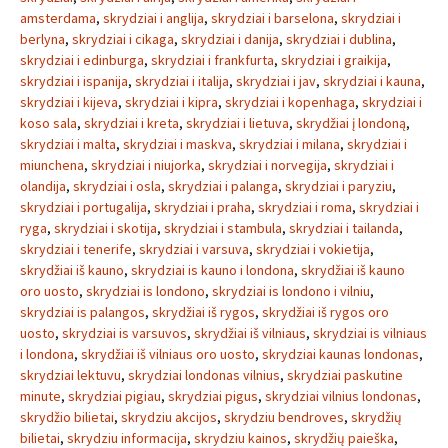
amsterdama
,
skrydziai i anglija
,
skrydziai i barselona
,
skrydziai i
berlyna
,
skrydziai i cikaga
,
skrydziai i danija
,
skrydziai i dublina
,
skrydziai i edinburga
,
skrydziai i frankfurta
,
skrydziai i graikija
,
skrydziai i ispanija
,
skrydziai i italija
,
skrydziai i jav
,
skrydziai i kauna
,
skrydziai i kijeva
,
skrydziai i kipra
,
skrydziai i kopenhaga
,
skrydziai i
koso sala
,
skrydziai i kreta
,
skrydziai i lietuva
,
skrydžiai į londoną
,
skrydziai i malta
,
skrydziai i maskva
,
skrydziai i milana
,
skrydziai i
miunchena
,
skrydziai i niujorka
,
skrydziai i norvegija
,
skrydziai i
olandija
,
skrydziai i osla
,
skrydziai i palanga
,
skrydziai i paryziu
,
skrydziai i portugalija
,
skrydziai i praha
,
skrydziai i roma
,
skrydziai i
ryga
,
skrydziai i skotija
,
skrydziai i stambula
,
skrydziai i tailanda
,
skrydziai i tenerife
,
skrydziai i varsuva
,
skrydziai i vokietija
,
skrydžiai iš kauno
,
skrydziai is kauno i londona
,
skrydžiai iš kauno
oro uosto
,
skrydziai is londono
,
skrydziai is londono i vilniu
,
skrydziai is palangos
,
skrydžiai iš rygos
,
skrydžiai iš rygos oro
uosto
,
skrydziai is varsuvos
,
skrydžiai iš vilniaus
,
skrydziai is vilniaus
i londona
,
skrydžiai iš vilniaus oro uosto
,
skrydziai kaunas londonas
,
skrydziai lektuvu
,
skrydziai londonas vilnius
,
skrydziai paskutine
minute
,
skrydziai pigiau
,
skrydziai pigus
,
skrydziai vilnius londonas
,
skrydžio bilietai
,
skrydziu akcijos
,
skrydziu bendroves
,
skrydžių
bilietai
,
skrydziu informacija
,
skrydziu kainos
,
skrydžių paieška
,