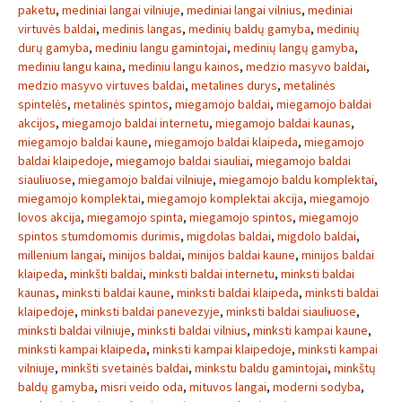
paketu
,
mediniai langai vilniuje
,
mediniai langai vilnius
,
mediniai
virtuvės baldai
,
medinis langas
,
medinių baldų gamyba
,
medinių
durų gamyba
,
mediniu langu gamintojai
,
medinių langų gamyba
,
mediniu langu kaina
,
mediniu langu kainos
,
medzio masyvo baldai
,
medzio masyvo virtuves baldai
,
metalines durys
,
metalinės
spintelės
,
metalinės spintos
,
miegamojo baldai
,
miegamojo baldai
akcijos
,
miegamojo baldai internetu
,
miegamojo baldai kaunas
,
miegamojo baldai kaune
,
miegamojo baldai klaipeda
,
miegamojo
baldai klaipedoje
,
miegamojo baldai siauliai
,
miegamojo baldai
siauliuose
,
miegamojo baldai vilniuje
,
miegamojo baldu komplektai
,
miegamojo komplektai
,
miegamojo komplektai akcija
,
miegamojo
lovos akcija
,
miegamojo spinta
,
miegamojo spintos
,
miegamojo
spintos stumdomomis durimis
,
migdolas baldai
,
migdolo baldai
,
millenium langai
,
minijos baldai
,
minijos baldai kaune
,
minijos baldai
klaipeda
,
minkšti baldai
,
minksti baldai internetu
,
minksti baldai
kaunas
,
minksti baldai kaune
,
minksti baldai klaipeda
,
minksti baldai
klaipedoje
,
minksti baldai panevezyje
,
minksti baldai siauliuose
,
minksti baldai vilniuje
,
minksti baldai vilnius
,
minksti kampai kaune
,
minksti kampai klaipeda
,
minksti kampai klaipedoje
,
minksti kampai
vilniuje
,
minkšti svetainės baldai
,
minkstu baldu gamintojai
,
minkštų
baldų gamyba
,
misri veido oda
,
mituvos langai
,
moderni sodyba
,