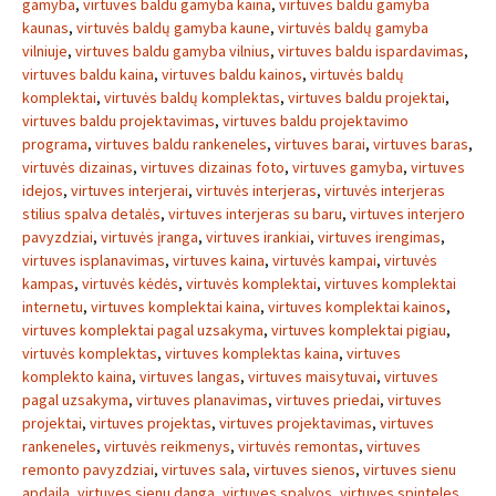
gamyba
,
virtuves baldu gamyba kaina
,
virtuves baldu gamyba
kaunas
,
virtuvės baldų gamyba kaune
,
virtuvės baldų gamyba
vilniuje
,
virtuves baldu gamyba vilnius
,
virtuves baldu ispardavimas
,
virtuves baldu kaina
,
virtuves baldu kainos
,
virtuvės baldų
komplektai
,
virtuvės baldų komplektas
,
virtuves baldu projektai
,
virtuves baldu projektavimas
,
virtuves baldu projektavimo
programa
,
virtuves baldu rankeneles
,
virtuves barai
,
virtuves baras
,
virtuvės dizainas
,
virtuves dizainas foto
,
virtuves gamyba
,
virtuves
idejos
,
virtuves interjerai
,
virtuvės interjeras
,
virtuvės interjeras
stilius spalva detalės
,
virtuves interjeras su baru
,
virtuves interjero
pavyzdziai
,
virtuvės įranga
,
virtuves irankiai
,
virtuves irengimas
,
virtuves isplanavimas
,
virtuves kaina
,
virtuvės kampai
,
virtuvės
kampas
,
virtuvės kėdės
,
virtuvės komplektai
,
virtuves komplektai
internetu
,
virtuves komplektai kaina
,
virtuves komplektai kainos
,
virtuves komplektai pagal uzsakyma
,
virtuves komplektai pigiau
,
virtuvės komplektas
,
virtuves komplektas kaina
,
virtuves
komplekto kaina
,
virtuves langas
,
virtuves maisytuvai
,
virtuves
pagal uzsakyma
,
virtuves planavimas
,
virtuves priedai
,
virtuves
projektai
,
virtuves projektas
,
virtuves projektavimas
,
virtuves
rankeneles
,
virtuvės reikmenys
,
virtuvės remontas
,
virtuves
remonto pavyzdziai
,
virtuves sala
,
virtuves sienos
,
virtuves sienu
apdaila
,
virtuves sienu danga
,
virtuves spalvos
,
virtuves spinteles
,