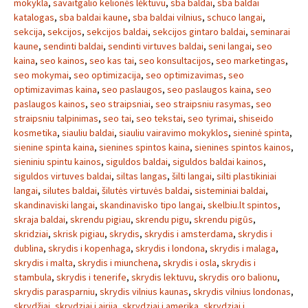
mokykla
,
savaitgalio kelionės lėktuvu
,
sba baldai
,
sba baldai
katalogas
,
sba baldai kaune
,
sba baldai vilnius
,
schuco langai
,
sekcija
,
sekcijos
,
sekcijos baldai
,
sekcijos gintaro baldai
,
seminarai
kaune
,
sendinti baldai
,
sendinti virtuves baldai
,
seni langai
,
seo
kaina
,
seo kainos
,
seo kas tai
,
seo konsultacijos
,
seo marketingas
,
seo mokymai
,
seo optimizacija
,
seo optimizavimas
,
seo
optimizavimas kaina
,
seo paslaugos
,
seo paslaugos kaina
,
seo
paslaugos kainos
,
seo straipsniai
,
seo straipsniu rasymas
,
seo
straipsniu talpinimas
,
seo tai
,
seo tekstai
,
seo tyrimai
,
shiseido
kosmetika
,
siauliu baldai
,
siauliu vairavimo mokyklos
,
sieninė spinta
,
sienine spinta kaina
,
sienines spintos kaina
,
sienines spintos kainos
,
sieniniu spintu kainos
,
siguldos baldai
,
siguldos baldai kainos
,
siguldos virtuves baldai
,
siltas langas
,
šilti langai
,
silti plastikiniai
langai
,
silutes baldai
,
šilutės virtuvės baldai
,
sisteminiai baldai
,
skandinaviski langai
,
skandinavisko tipo langai
,
skelbiu.lt spintos
,
skraja baldai
,
skrendu pigiau
,
skrendu pigu
,
skrendu pigūs
,
skridziai
,
skrisk pigiau
,
skrydis
,
skrydis i amsterdama
,
skrydis i
dublina
,
skrydis i kopenhaga
,
skrydis i londona
,
skrydis i malaga
,
skrydis i malta
,
skrydis i miunchena
,
skrydis i osla
,
skrydis i
stambula
,
skrydis i tenerife
,
skrydis lektuvu
,
skrydis oro balionu
,
skrydis parasparniu
,
skrydis vilnius kaunas
,
skrydis vilnius londonas
,
skrydžiai
,
skrydziai i airija
,
skrydziai i amerika
,
skrydziai i