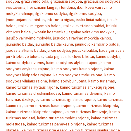
sodyba
,
grazi veido oda
,
gražiausia sodyba
,
graziausios sodybos
vestuvems
,
heinzmann langai
,
i londona
,
ikonikovo vairavimo
mokykla vilniuje
,
ilgakiemio sodyba
,
ilgakiemis sodyba
,
įmontuojamos spintos
,
internetu pigiau
,
isskirtiniai baldai
,
italiski
baldai
,
italiski miegamojo baldai
,
italiski svetaines baldai
,
italiski
virtuves baldai
,
iwostin kosmetika
,
jagmino vairavimo mokykla
,
jasučio vairavimo mokykla
,
jasucio vairavimo mokykla kainos
,
jaunuolio baldai
,
jaunuolio baldai kaune
,
jaunuolio kambario baldai
,
juodasis alksnis baldai
,
jurciu sodyba
,
justluka baldai
,
kada geriausia
pirkti lektuvo bilietus
,
kada pigiausi lektuvu bilietai
,
kaimo sodyba
,
kaimo sodyba dviems
,
kaimo sodybos alytaus rajone
,
kaimo
sodybos anyksciu rajone
,
kaimo sodybos kauno rajone
,
kaimo
sodybos klaipedos rajone
,
kaimo sodybos traku rajone
,
kaimo
sodybos vilniaus rajone
,
kaimo sodybu nuoma
,
kaimo turizmas
,
kaimo turizmas alytaus rajone
,
kaimo turizmas anykščių rajone
,
kaimo turizmas druskininkuose
,
kaimo turizmas dviems
,
kaimo
turizmas dzukijoje
,
kaimo turizmas ignalinos rajone
,
kaimo turizmas
kauno raj
,
kaimo turizmas kauno rajone
,
kaimo turizmas klaipeda
,
kaimo turizmas klaipedos rajone
,
kaimo turizmas lietuvoje
,
kaimo
turizmas moletai
,
kaimo turizmas molėtų rajone
,
kaimo turizmas
moletuose
,
kaimo turizmas panevezio rajone
,
kaimo turizmas
plateliai
,
kaimo turizmas prie ezero
,
kaimo turizmas siauliu rajone
,