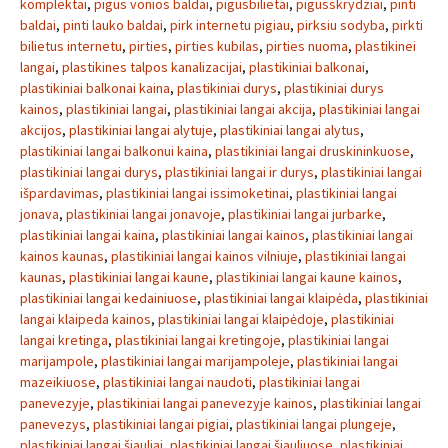
komplektai
,
pigus vonios baldai
,
pigusbilietai
,
pigusskrydziai
,
pinti
baldai
,
pinti lauko baldai
,
pirk internetu pigiau
,
pirksiu sodyba
,
pirkti
bilietus internetu
,
pirties
,
pirties kubilas
,
pirties nuoma
,
plastikinei
langai
,
plastikines talpos kanalizacijai
,
plastikiniai balkonai
,
plastikiniai balkonai kaina
,
plastikiniai durys
,
plastikiniai durys
kainos
,
plastikiniai langai
,
plastikiniai langai akcija
,
plastikiniai langai
akcijos
,
plastikiniai langai alytuje
,
plastikiniai langai alytus
,
plastikiniai langai balkonui kaina
,
plastikiniai langai druskininkuose
,
plastikiniai langai durys
,
plastikiniai langai ir durys
,
plastikiniai langai
išpardavimas
,
plastikiniai langai issimoketinai
,
plastikiniai langai
jonava
,
plastikiniai langai jonavoje
,
plastikiniai langai jurbarke
,
plastikiniai langai kaina
,
plastikiniai langai kainos
,
plastikiniai langai
kainos kaunas
,
plastikiniai langai kainos vilniuje
,
plastikiniai langai
kaunas
,
plastikiniai langai kaune
,
plastikiniai langai kaune kainos
,
plastikiniai langai kedainiuose
,
plastikiniai langai klaipėda
,
plastikiniai
langai klaipeda kainos
,
plastikiniai langai klaipėdoje
,
plastikiniai
langai kretinga
,
plastikiniai langai kretingoje
,
plastikiniai langai
marijampole
,
plastikiniai langai marijampoleje
,
plastikiniai langai
mazeikiuose
,
plastikiniai langai naudoti
,
plastikiniai langai
panevezyje
,
plastikiniai langai panevezyje kainos
,
plastikiniai langai
panevezys
,
plastikiniai langai pigiai
,
plastikiniai langai plungeje
,
plastikiniai langai šiauliai
,
plastikiniai langai šiauliuose
,
plastikiniai