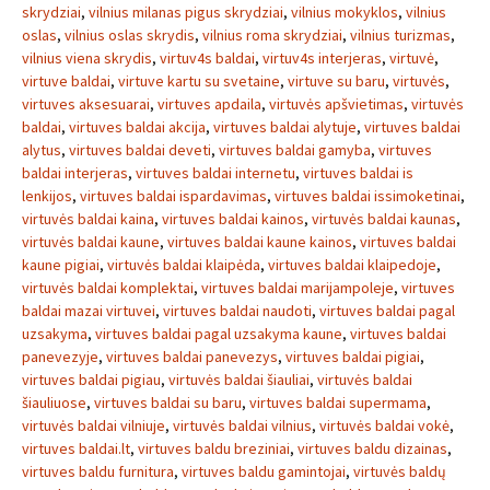
skrydziai
,
vilnius milanas pigus skrydziai
,
vilnius mokyklos
,
vilnius
oslas
,
vilnius oslas skrydis
,
vilnius roma skrydziai
,
vilnius turizmas
,
vilnius viena skrydis
,
virtuv4s baldai
,
virtuv4s interjeras
,
virtuvė
,
virtuve baldai
,
virtuve kartu su svetaine
,
virtuve su baru
,
virtuvės
,
virtuves aksesuarai
,
virtuves apdaila
,
virtuvės apšvietimas
,
virtuvės
baldai
,
virtuves baldai akcija
,
virtuves baldai alytuje
,
virtuves baldai
alytus
,
virtuves baldai deveti
,
virtuves baldai gamyba
,
virtuves
baldai interjeras
,
virtuves baldai internetu
,
virtuves baldai is
lenkijos
,
virtuves baldai ispardavimas
,
virtuves baldai issimoketinai
,
virtuvės baldai kaina
,
virtuves baldai kainos
,
virtuvės baldai kaunas
,
virtuvės baldai kaune
,
virtuves baldai kaune kainos
,
virtuves baldai
kaune pigiai
,
virtuvės baldai klaipėda
,
virtuves baldai klaipedoje
,
virtuvės baldai komplektai
,
virtuves baldai marijampoleje
,
virtuves
baldai mazai virtuvei
,
virtuves baldai naudoti
,
virtuves baldai pagal
uzsakyma
,
virtuves baldai pagal uzsakyma kaune
,
virtuves baldai
panevezyje
,
virtuves baldai panevezys
,
virtuves baldai pigiai
,
virtuves baldai pigiau
,
virtuvės baldai šiauliai
,
virtuvės baldai
šiauliuose
,
virtuves baldai su baru
,
virtuves baldai supermama
,
virtuvės baldai vilniuje
,
virtuvės baldai vilnius
,
virtuvės baldai vokė
,
virtuves baldai.lt
,
virtuves baldu breziniai
,
virtuves baldu dizainas
,
virtuves baldu furnitura
,
virtuves baldu gamintojai
,
virtuvės baldų