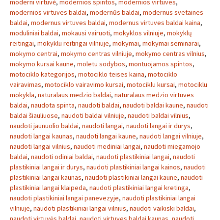
moderni virtuvė
,
modernios spintos
,
modernios virtuves
,
modernios virtuves baldai
,
modernūs baldai
,
modernus svetaines
baldai
,
modernus virtuves baldai
,
modernus virtuves baldai kaina
,
moduliniai baldai
,
mokausi vairuoti
,
mokyklos vilniuje
,
mokyklų
reitingai
,
mokyklu reitingai vilniuje
,
mokymai
,
mokymai seminarai
,
mokymo centrai
,
mokymo centras vilniuje
,
mokymo centras vilnius
,
mokymo kursai kaune
,
moletu sodybos
,
montuojamos spintos
,
motociklo kategorijos
,
motociklo teises kaina
,
motociklo
vairavimas
,
motociklo vairavimo kursai
,
motociklu kursai
,
motociklu
mokykla
,
naturalaus medzio baldai
,
naturalaus medzio virtuves
baldai
,
naudota spinta
,
naudoti baldai
,
naudoti baldai kaune
,
naudoti
baldai šiauliuose
,
naudoti baldai vilniuje
,
naudoti baldai vilnius
,
naudoti jaunuolio baldai
,
naudoti langai
,
naudoti langai ir durys
,
naudoti langai kaunas
,
naudoti langai kaune
,
naudoti langai vilniuje
,
naudoti langai vilnius
,
naudoti mediniai langai
,
naudoti miegamojo
baldai
,
naudoti odiniai baldai
,
naudoti plastikiniai langai
,
naudoti
plastikiniai langai ir durys
,
naudoti plastikiniai langai kainos
,
naudoti
plastikiniai langai kaunas
,
naudoti plastikiniai langai kaune
,
naudoti
plastikiniai langai klaipeda
,
naudoti plastikiniai langai kretinga
,
naudoti plastikiniai langai panevezyje
,
naudoti plastikiniai langai
vilniuje
,
naudoti plastikiniai langai vilnius
,
naudoti vaikiski baldai
,
naudoti virtuvės baldai
,
naudoti virtuves baldai kaunas
,
naudoti