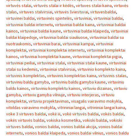
virtuvės stalai
,
virtuvės stalai ir kėdės
,
virtuves stalai kaina
,
virtuvės
stalas
,
virtuves stalvirsiai
,
virtuvės šviestuvai
,
virtuvesbaldai
,
virtuvinei baldai
,
virtuvinės spintelės
,
virtuviniai
,
virtuviniai baldai
,
virtuviniai baldai internetu
,
virtuviniai baldai kaina
,
virtuviniai baldai
kainos
,
virtuviniai baldai kaune
,
virtuviniai baldai klaipeda
,
virtuviniai
baldai klaipedoje
,
virtuviniai baldai siauliuose
,
virtuviniai baldai su
nuotraukomis
,
virtuviniai barai
,
virtuviniai kampai
,
virtuviniai
komplektai
,
virtuviniai komplektai internetu
,
virtuviniai komplektai
kainos
,
virtuviniai komplektai kaune
,
virtuviniai komplektai pigiai
,
virtuviniai peiliai
,
virtuviniai stalai
,
virtuviniai stalai kaune
,
virtuviniai
stalai su kedemis
,
virtuviniai stalvirsiai
,
virtuvinio komplekto kaina
,
virtuvinis komplektas
,
virtuvinis komplektas kaina
,
virtuvinis stalas
,
virtuviniu baldu gamyba
,
virtuviniu baldu gamyba kaune
,
virtuviniu
baldu kainos
,
virtuviniu komplektu kainos
,
virtuviu dizainas
,
virtuviu
gamyba
,
virtuviu gamyba vilniuje
,
virtuviu interjeras
,
virtuviu
komplektai
,
virtuviu projektavimas
,
visagalis vairavimo mokykla
,
vitoldas vairavimo mokykla
,
vitrininiai langai
,
vitrininiai langai kaina
,
voke 3 virtuves baldai
,
vokė iii
,
vokė virtuvės baldai
,
vokės baldai
,
vokės virtuvės baldai
,
vokiska kosmetika
,
vokiski baldai
,
vokiski
virtuves baldai
,
vonios baldai
,
vonios baldai akcija
,
vonios baldai
internetu
,
vonios baldai klaipeda
,
vonios baldai vilnius
,
vonios baldu