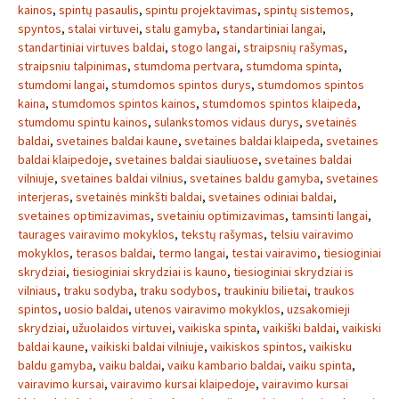
kainos
,
spintų pasaulis
,
spintu projektavimas
,
spintų sistemos
,
spyntos
,
stalai virtuvei
,
stalu gamyba
,
standartiniai langai
,
standartiniai virtuves baldai
,
stogo langai
,
straipsnių rašymas
,
straipsniu talpinimas
,
stumdoma pertvara
,
stumdoma spinta
,
stumdomi langai
,
stumdomos spintos durys
,
stumdomos spintos
kaina
,
stumdomos spintos kainos
,
stumdomos spintos klaipeda
,
stumdomu spintu kainos
,
sulankstomos vidaus durys
,
svetainės
baldai
,
svetaines baldai kaune
,
svetaines baldai klaipeda
,
svetaines
baldai klaipedoje
,
svetaines baldai siauliuose
,
svetaines baldai
vilniuje
,
svetaines baldai vilnius
,
svetaines baldu gamyba
,
svetaines
interjeras
,
svetainės minkšti baldai
,
svetaines odiniai baldai
,
svetaines optimizavimas
,
svetainiu optimizavimas
,
tamsinti langai
,
taurages vairavimo mokyklos
,
tekstų rašymas
,
telsiu vairavimo
mokyklos
,
terasos baldai
,
termo langai
,
testai vairavimo
,
tiesioginiai
skrydziai
,
tiesioginiai skrydziai is kauno
,
tiesioginiai skrydziai is
vilniaus
,
traku sodyba
,
traku sodybos
,
traukiniu bilietai
,
traukos
spintos
,
uosio baldai
,
utenos vairavimo mokyklos
,
uzsakomieji
skrydziai
,
užuolaidos virtuvei
,
vaikiska spinta
,
vaikiški baldai
,
vaikiski
baldai kaune
,
vaikiski baldai vilniuje
,
vaikiskos spintos
,
vaikisku
baldu gamyba
,
vaiku baldai
,
vaiku kambario baldai
,
vaiku spinta
,
vairavimo kursai
,
vairavimo kursai klaipedoje
,
vairavimo kursai