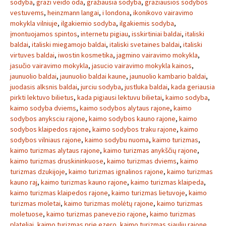
sodyba
,
grazi veido oda
,
gražiausia sodyba
,
graziausios sodybos
vestuvems
,
heinzmann langai
,
i londona
,
ikonikovo vairavimo
mokykla vilniuje
,
ilgakiemio sodyba
,
ilgakiemis sodyba
,
įmontuojamos spintos
,
internetu pigiau
,
isskirtiniai baldai
,
italiski
baldai
,
italiski miegamojo baldai
,
italiski svetaines baldai
,
italiski
virtuves baldai
,
iwostin kosmetika
,
jagmino vairavimo mokykla
,
jasučio vairavimo mokykla
,
jasucio vairavimo mokykla kainos
,
jaunuolio baldai
,
jaunuolio baldai kaune
,
jaunuolio kambario baldai
,
juodasis alksnis baldai
,
jurciu sodyba
,
justluka baldai
,
kada geriausia
pirkti lektuvo bilietus
,
kada pigiausi lektuvu bilietai
,
kaimo sodyba
,
kaimo sodyba dviems
,
kaimo sodybos alytaus rajone
,
kaimo
sodybos anyksciu rajone
,
kaimo sodybos kauno rajone
,
kaimo
sodybos klaipedos rajone
,
kaimo sodybos traku rajone
,
kaimo
sodybos vilniaus rajone
,
kaimo sodybu nuoma
,
kaimo turizmas
,
kaimo turizmas alytaus rajone
,
kaimo turizmas anykščių rajone
,
kaimo turizmas druskininkuose
,
kaimo turizmas dviems
,
kaimo
turizmas dzukijoje
,
kaimo turizmas ignalinos rajone
,
kaimo turizmas
kauno raj
,
kaimo turizmas kauno rajone
,
kaimo turizmas klaipeda
,
kaimo turizmas klaipedos rajone
,
kaimo turizmas lietuvoje
,
kaimo
turizmas moletai
,
kaimo turizmas molėtų rajone
,
kaimo turizmas
moletuose
,
kaimo turizmas panevezio rajone
,
kaimo turizmas
plateliai
,
kaimo turizmas prie ezero
,
kaimo turizmas siauliu rajone
,