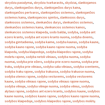
skrydziu pasiulymai
,
skrydziu tvarkarastis
,
skydziai
,
slankiojamos
durys
,
slankiojančios durys
,
slankiojančios durys kaina
,
slankiojančios pertvaros
,
slankiojančios sistemos
,
slankiojančios
sistemos kaina
,
slankiojancios spintos
,
slankiosios durys
,
slankiosios sistemos
,
slenkančios durys
,
slenkančios sistemos
,
slenkančios sistemos kaina
,
slenkancios sistemos kainos
,
slenkancios sistemos klaipeda
,
sodo baldai
,
sodyba
,
sodyba ant
ezero kranto
,
sodyba ant ezero kranto nuoma
,
sodyba dviems
,
sodyba gimtadieniui
,
sodyba kaime
,
sodyba kaunas
,
sodyba kaune
,
sodyba kauno rajone
,
sodyba kauno rajone nuoma
,
sodyba
klaipeda
,
sodyba klaipedoje
,
sodyba klaipedos rajone
,
sodyba
moletu rajone
,
sodyba netoli vilniaus
,
sodyba nuoma
,
sodyba
nuomai
,
sodyba prie ežero
,
sodyba prie ezero nuoma
,
sodyba prie
traku
,
sodyba prie vilniaus
,
sodyba salia vilniaus
,
sodyba sventems
,
sodyba traku rajone
,
sodyba trakuose
,
sodyba trakuose nuoma
,
sodyba utenos rajone
,
sodyba vestuvems
,
sodyba vestuvems
kaune
,
sodyba vilniaus rajone
,
sodyba vilniaus rajone nuoma
,
sodyba vilniuje
,
sodyba vilniuje nuoma
,
sodyba vilnius
,
sodybos
alytaus rajone
,
sodybos ant ezero kranto
,
sodybos kaune
,
sodybos
kaune nuoma
,
sodybos kauno rajone
,
sodybos kauno rajone nuoma
,
sodybos klaipedoje
,
sodybos klaipedos rajone
,
sodybos molėtų