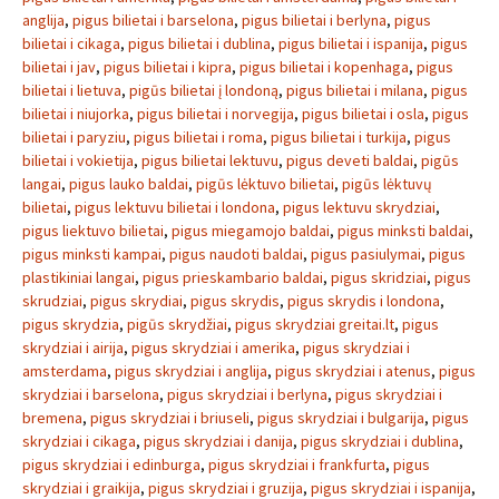
anglija
,
pigus bilietai i barselona
,
pigus bilietai i berlyna
,
pigus
bilietai i cikaga
,
pigus bilietai i dublina
,
pigus bilietai i ispanija
,
pigus
bilietai i jav
,
pigus bilietai i kipra
,
pigus bilietai i kopenhaga
,
pigus
bilietai i lietuva
,
pigūs bilietai į londoną
,
pigus bilietai i milana
,
pigus
bilietai i niujorka
,
pigus bilietai i norvegija
,
pigus bilietai i osla
,
pigus
bilietai i paryziu
,
pigus bilietai i roma
,
pigus bilietai i turkija
,
pigus
bilietai i vokietija
,
pigus bilietai lektuvu
,
pigus deveti baldai
,
pigūs
langai
,
pigus lauko baldai
,
pigūs lėktuvo bilietai
,
pigūs lėktuvų
bilietai
,
pigus lektuvu bilietai i londona
,
pigus lektuvu skrydziai
,
pigus liektuvo bilietai
,
pigus miegamojo baldai
,
pigus minksti baldai
,
pigus minksti kampai
,
pigus naudoti baldai
,
pigus pasiulymai
,
pigus
plastikiniai langai
,
pigus prieskambario baldai
,
pigus skridziai
,
pigus
skrudziai
,
pigus skrydiai
,
pigus skrydis
,
pigus skrydis i londona
,
pigus skrydzia
,
pigūs skrydžiai
,
pigus skrydziai greitai.lt
,
pigus
skrydziai i airija
,
pigus skrydziai i amerika
,
pigus skrydziai i
amsterdama
,
pigus skrydziai i anglija
,
pigus skrydziai i atenus
,
pigus
skrydziai i barselona
,
pigus skrydziai i berlyna
,
pigus skrydziai i
bremena
,
pigus skrydziai i briuseli
,
pigus skrydziai i bulgarija
,
pigus
skrydziai i cikaga
,
pigus skrydziai i danija
,
pigus skrydziai i dublina
,
pigus skrydziai i edinburga
,
pigus skrydziai i frankfurta
,
pigus
skrydziai i graikija
,
pigus skrydziai i gruzija
,
pigus skrydziai i ispanija
,