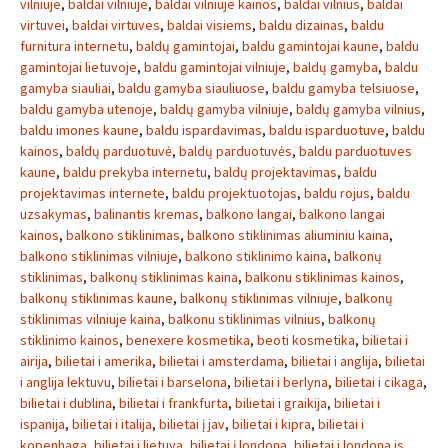
vilniuje
,
baldai vilniuje
,
baldai vilniuje kainos
,
baldai vilnius
,
baldai
virtuvei
,
baldai virtuves
,
baldai visiems
,
baldu dizainas
,
baldu
furnitura internetu
,
baldų gamintojai
,
baldu gamintojai kaune
,
baldu
gamintojai lietuvoje
,
baldu gamintojai vilniuje
,
baldų gamyba
,
baldu
gamyba siauliai
,
baldu gamyba siauliuose
,
baldu gamyba telsiuose
,
baldu gamyba utenoje
,
baldų gamyba vilniuje
,
baldų gamyba vilnius
,
baldu imones kaune
,
baldu ispardavimas
,
baldu isparduotuve
,
baldu
kainos
,
baldų parduotuvė
,
baldų parduotuvės
,
baldu parduotuves
kaune
,
baldu prekyba internetu
,
baldų projektavimas
,
baldu
projektavimas internete
,
baldu projektuotojas
,
baldu rojus
,
baldu
uzsakymas
,
balinantis kremas
,
balkono langai
,
balkono langai
kainos
,
balkono stiklinimas
,
balkono stiklinimas aliuminiu kaina
,
balkono stiklinimas vilniuje
,
balkono stiklinimo kaina
,
balkonų
stiklinimas
,
balkonų stiklinimas kaina
,
balkonu stiklinimas kainos
,
balkonų stiklinimas kaune
,
balkonų stiklinimas vilniuje
,
balkonų
stiklinimas vilniuje kaina
,
balkonu stiklinimas vilnius
,
balkonų
stiklinimo kainos
,
benexere kosmetika
,
beoti kosmetika
,
bilietai i
airija
,
bilietai i amerika
,
bilietai i amsterdama
,
bilietai i anglija
,
bilietai
i anglija lektuvu
,
bilietai i barselona
,
bilietai i berlyna
,
bilietai i cikaga
,
bilietai i dublina
,
bilietai i frankfurta
,
bilietai i graikija
,
bilietai i
ispanija
,
bilietai i italija
,
bilietai į jav
,
bilietai i kipra
,
bilietai i
kopenhaga
,
bilietai i lietuva
,
bilietai į londoną
,
bilietai i londona is