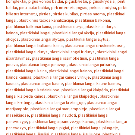
komplektai
,
pigus vonios baldai
,
pigusbilietai
,
pigusskrydziai
,
pinti
baldai
,
pinti lauko baldai
,
pirk internetu pigiau
,
pirksiu sodyba
,
pirkti
bilietus internetu
,
pirties
,
pirties kubilas
,
pirties nuoma
,
plastikinei
langai
,
plastikines talpos kanalizacijai
,
plastikiniai balkonai
,
plastikiniai balkonai kaina
,
plastikiniai durys
,
plastikiniai durys
kainos
,
plastikiniai langai
,
plastikiniai langai akcija
,
plastikiniai langai
akcijos
,
plastikiniai langai alytuje
,
plastikiniai langai alytus
,
plastikiniai langai balkonui kaina
,
plastikiniai langai druskininkuose
,
plastikiniai langai durys
,
plastikiniai langai ir durys
,
plastikiniai langai
išpardavimas
,
plastikiniai langai issimoketinai
,
plastikiniai langai
jonava
,
plastikiniai langai jonavoje
,
plastikiniai langai jurbarke
,
plastikiniai langai kaina
,
plastikiniai langai kainos
,
plastikiniai langai
kainos kaunas
,
plastikiniai langai kainos vilniuje
,
plastikiniai langai
kaunas
,
plastikiniai langai kaune
,
plastikiniai langai kaune kainos
,
plastikiniai langai kedainiuose
,
plastikiniai langai klaipėda
,
plastikiniai
langai klaipeda kainos
,
plastikiniai langai klaipėdoje
,
plastikiniai
langai kretinga
,
plastikiniai langai kretingoje
,
plastikiniai langai
marijampole
,
plastikiniai langai marijampoleje
,
plastikiniai langai
mazeikiuose
,
plastikiniai langai naudoti
,
plastikiniai langai
panevezyje
,
plastikiniai langai panevezyje kainos
,
plastikiniai langai
panevezys
,
plastikiniai langai pigiai
,
plastikiniai langai plungeje
,
plastikiniai langai šiauliai
,
plastikiniai langai šiauliuose
,
plastikiniai