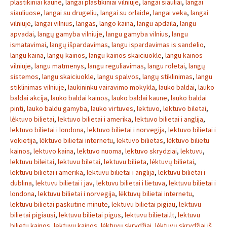
plastikiniai kaune
,
langai plastikiniai vilniuje
,
langai siauliai
,
langai
siauliuose
,
langai su drugeliu
,
langai su orlaide
,
langai veka
,
langai
vilniuje
,
langai vilnius
,
langas
,
lango kaina
,
langu apdaila
,
langu
apvadai
,
langų gamyba vilniuje
,
langu gamyba vilnius
,
langu
ismatavimai
,
langų išpardavimas
,
langu ispardavimas is sandelio
,
langu kaina
,
langų kainos
,
langu kainos skaiciuokle
,
langu kainos
vilniuje
,
langu matmenys
,
langu reguliavimas
,
langu roletai
,
langų
sistemos
,
langu skaiciuokle
,
langu spalvos
,
langų stiklinimas
,
langu
stiklinimas vilniuje
,
laukininku vairavimo mokykla
,
lauko baldai
,
lauko
baldai akcija
,
lauko baldai kainos
,
lauko baldai kaune
,
lauko baldai
pinti
,
lauko baldu gamyba
,
lauko virtuves
,
lektuvo
,
lektuvo biletai
,
lėktuvo bilietai
,
lektuvo bilietai i amerika
,
lektuvo bilietai i anglija
,
lektuvo bilietai i londona
,
lektuvo bilietai i norvegija
,
lektuvo bilietai i
vokietija
,
lėktuvo bilietai internetu
,
lektuvo bilietas
,
lėktuvo bilietu
kainos
,
lektuvo kaina
,
lektuvo nuoma
,
lektuvo skrydziai
,
lektuvu
,
lektuvu bileitai
,
lektuvu biletai
,
lektuvu bilieta
,
lėktuvų bilietai
,
lektuvu bilietai i amerika
,
lektuvu bilietai i anglija
,
lektuvu bilietai i
dublina
,
lektuvu bilietai i jav
,
lektuvu bilietai i lietuva
,
lektuvu bilietai i
londona
,
lektuvu bilietai i norvegija
,
lėktuvų bilietai internetu
,
lektuvu bilietai paskutine minute
,
lektuvu bilietai pigiau
,
lektuvu
bilietai pigiausi
,
lektuvu bilietai pigus
,
lektuvu bilietai.lt
,
lektuvu
bilietu kainos
,
lektuvu kainos
,
lėktuvų skrydžiai
,
lėktuvų skrydžiai iš