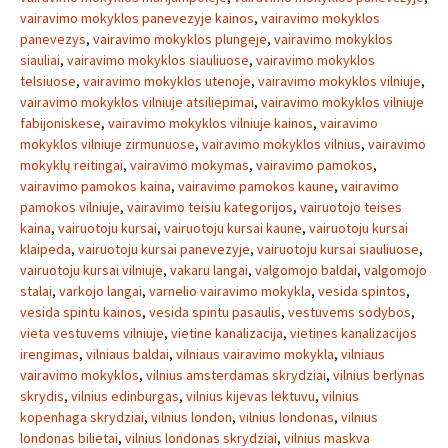
vairavimo mokyklos panevezyje kainos
,
vairavimo mokyklos
panevezys
,
vairavimo mokyklos plungeje
,
vairavimo mokyklos
siauliai
,
vairavimo mokyklos siauliuose
,
vairavimo mokyklos
telsiuose
,
vairavimo mokyklos utenoje
,
vairavimo mokyklos vilniuje
,
vairavimo mokyklos vilniuje atsiliepimai
,
vairavimo mokyklos vilniuje
fabijoniskese
,
vairavimo mokyklos vilniuje kainos
,
vairavimo
mokyklos vilniuje zirmunuose
,
vairavimo mokyklos vilnius
,
vairavimo
mokyklų reitingai
,
vairavimo mokymas
,
vairavimo pamokos
,
vairavimo pamokos kaina
,
vairavimo pamokos kaune
,
vairavimo
pamokos vilniuje
,
vairavimo teisiu kategorijos
,
vairuotojo teises
kaina
,
vairuotoju kursai
,
vairuotoju kursai kaune
,
vairuotoju kursai
klaipeda
,
vairuotoju kursai panevezyje
,
vairuotoju kursai siauliuose
,
vairuotoju kursai vilniuje
,
vakaru langai
,
valgomojo baldai
,
valgomojo
stalai
,
varkojo langai
,
varnelio vairavimo mokykla
,
vesida spintos
,
vesida spintu kainos
,
vesida spintu pasaulis
,
vestuvems sodybos
,
vieta vestuvems vilniuje
,
vietine kanalizacija
,
vietines kanalizacijos
irengimas
,
vilniaus baldai
,
vilniaus vairavimo mokykla
,
vilniaus
vairavimo mokyklos
,
vilnius amsterdamas skrydziai
,
vilnius berlynas
skrydis
,
vilnius edinburgas
,
vilnius kijevas lektuvu
,
vilnius
kopenhaga skrydziai
,
vilnius london
,
vilnius londonas
,
vilnius
londonas bilietai
,
vilnius londonas skrydziai
,
vilnius maskva