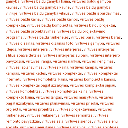
gamyba
,
virtuves baldu gamyba kaina
,
virtuves baldu gamyba
kaunas
,
virtuvės baldų gamyba kaune
,
virtuvės baldų gamyba
vilniuje
,
virtuves baldu gamyba vilnius
,
virtuves baldu ispardavimas
,
virtuves baldu kaina
,
virtuves baldu kainos
,
virtuvės baldų
komplektai
,
virtuvės baldų komplektas
,
virtuves baldu projektai
,
virtuves baldu projektavimas
,
virtuves baldu projektavimo
programa
,
virtuves baldu rankeneles
,
virtuves barai
,
virtuves baras
,
virtuvės dizainas
,
virtuves dizainas foto
,
virtuves gamyba
,
virtuves
idejos
,
virtuves interjerai
,
virtuvės interjeras
,
virtuvės interjeras
stilius spalva detalės
,
virtuves interjeras su baru
,
virtuves interjero
pavyzdziai
,
virtuvės įranga
,
virtuves irankiai
,
virtuves irengimas
,
virtuves isplanavimas
,
virtuves kaina
,
virtuvės kampai
,
virtuvės
kampas
,
virtuvės kėdės
,
virtuvės komplektai
,
virtuves komplektai
internetu
,
virtuves komplektai kaina
,
virtuves komplektai kainos
,
virtuves komplektai pagal uzsakyma
,
virtuves komplektai pigiau
,
virtuvės komplektas
,
virtuves komplektas kaina
,
virtuves
komplekto kaina
,
virtuves langas
,
virtuves maisytuvai
,
virtuves
pagal uzsakyma
,
virtuves planavimas
,
virtuves priedai
,
virtuves
projektai
,
virtuves projektas
,
virtuves projektavimas
,
virtuves
rankeneles
,
virtuvės reikmenys
,
virtuvės remontas
,
virtuves
remonto pavyzdziai
,
virtuves sala
,
virtuves sienos
,
virtuves sienu
apdaila
,
virtuves sienu danga
,
virtuves spalvos
,
virtuves spinteles
,