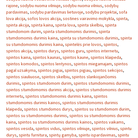
rajone
,
sodybu nuoma vilniuje
,
sodybu nuoma vilnius
,
sodybų
pardavimas
,
sodybu pardavimas lietuvoje
,
sodybu projektai
,
sofa
lova akcija
,
sofos lovos akcija
,
sostines vairavimo mokykla
,
spinta
,
spinta akcija
,
spinta kaina
,
spinta lova
,
spinta skelbiu
,
spinta
stumdomom durim
,
spinta stumdomomis durimis
,
spinta
stumdomomis durimis kaina
,
spinta su stumdomomis durimis
,
spinta
su stumdomomis durimis kaina
,
spintelės prie lovos
,
spintos
,
spintos akcija
,
spintos durys
,
spintos guru
,
spintos internetu
,
spintos kaina
,
spintos kaunas
,
spintos kaune
,
spintos klaipeda
,
spintos komodos
,
spintos lentynos
,
spintos miegamajam
,
spintos
pagal uzsakyma
,
spintos pigiai
,
spintos pigiau
,
spintos sekcijos
,
spintos siauliuose
,
spintos skelbiu
,
spintos slankiojančiomis
durimis
,
spintos stumdomom durim
,
spintos stumdomomis durimis
,
spintos stumdomomis durimis akcija
,
spintos stumdomomis durimis
internetu
,
spintos stumdomomis durimis kaina
,
spintos
stumdomomis durimis kainos
,
spintos stumdomomis durimis
klaipeda
,
spintos stumdomos durys
,
spintos su stumdomom durim
,
spintos su stumdomomis durimis
,
spintos su stumdomomis durimis
kaina
,
spintos su stumdomomis durimis kainos
,
spintos vaikams
,
spintos vesida
,
spintos vidus
,
spintos vilniuje
,
spintos vilnius
,
spintu
durys
,
spintu furnitura
,
spintų gamyba
,
spintu ispardavimas
,
spintu