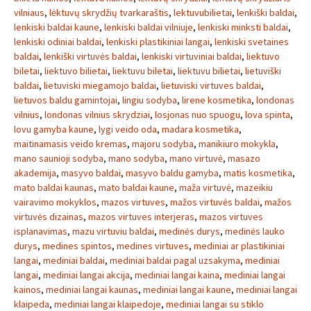
vilniaus
,
lėktuvų skrydžių tvarkaraštis
,
lektuvubilietai
,
lenkiški baldai
,
lenkiski baldai kaune
,
lenkiski baldai vilniuje
,
lenkiski minksti baldai
,
lenkiski odiniai baldai
,
lenkiski plastikiniai langai
,
lenkiski svetaines
baldai
,
lenkiški virtuvės baldai
,
lenkiski virtuviniai baldai
,
liektuvo
biletai
,
liektuvo bilietai
,
liektuvu biletai
,
liektuvu bilietai
,
lietuviški
baldai
,
lietuviski miegamojo baldai
,
lietuviski virtuves baldai
,
lietuvos baldu gamintojai
,
lingiu sodyba
,
lirene kosmetika
,
londonas
vilnius
,
londonas vilnius skrydziai
,
losjonas nuo spuogu
,
lova spinta
,
lovu gamyba kaune
,
lygi veido oda
,
madara kosmetika
,
maitinamasis veido kremas
,
majoru sodyba
,
manikiuro mokykla
,
mano saunioji sodyba
,
mano sodyba
,
mano virtuvė
,
masazo
akademija
,
masyvo baldai
,
masyvo baldu gamyba
,
matis kosmetika
,
mato baldai kaunas
,
mato baldai kaune
,
maža virtuvė
,
mazeikiu
vairavimo mokyklos
,
mazos virtuves
,
mažos virtuvės baldai
,
mažos
virtuvės dizainas
,
mazos virtuves interjeras
,
mazos virtuves
isplanavimas
,
mazu virtuviu baldai
,
medinės durys
,
medinės lauko
durys
,
medines spintos
,
medines virtuves
,
mediniai ar plastikiniai
langai
,
mediniai baldai
,
mediniai baldai pagal uzsakyma
,
mediniai
langai
,
mediniai langai akcija
,
mediniai langai kaina
,
mediniai langai
kainos
,
mediniai langai kaunas
,
mediniai langai kaune
,
mediniai langai
klaipeda
,
mediniai langai klaipedoje
,
mediniai langai su stiklo