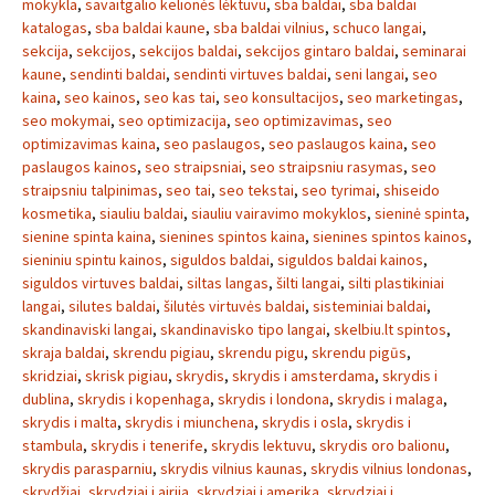
mokykla
,
savaitgalio kelionės lėktuvu
,
sba baldai
,
sba baldai
katalogas
,
sba baldai kaune
,
sba baldai vilnius
,
schuco langai
,
sekcija
,
sekcijos
,
sekcijos baldai
,
sekcijos gintaro baldai
,
seminarai
kaune
,
sendinti baldai
,
sendinti virtuves baldai
,
seni langai
,
seo
kaina
,
seo kainos
,
seo kas tai
,
seo konsultacijos
,
seo marketingas
,
seo mokymai
,
seo optimizacija
,
seo optimizavimas
,
seo
optimizavimas kaina
,
seo paslaugos
,
seo paslaugos kaina
,
seo
paslaugos kainos
,
seo straipsniai
,
seo straipsniu rasymas
,
seo
straipsniu talpinimas
,
seo tai
,
seo tekstai
,
seo tyrimai
,
shiseido
kosmetika
,
siauliu baldai
,
siauliu vairavimo mokyklos
,
sieninė spinta
,
sienine spinta kaina
,
sienines spintos kaina
,
sienines spintos kainos
,
sieniniu spintu kainos
,
siguldos baldai
,
siguldos baldai kainos
,
siguldos virtuves baldai
,
siltas langas
,
šilti langai
,
silti plastikiniai
langai
,
silutes baldai
,
šilutės virtuvės baldai
,
sisteminiai baldai
,
skandinaviski langai
,
skandinavisko tipo langai
,
skelbiu.lt spintos
,
skraja baldai
,
skrendu pigiau
,
skrendu pigu
,
skrendu pigūs
,
skridziai
,
skrisk pigiau
,
skrydis
,
skrydis i amsterdama
,
skrydis i
dublina
,
skrydis i kopenhaga
,
skrydis i londona
,
skrydis i malaga
,
skrydis i malta
,
skrydis i miunchena
,
skrydis i osla
,
skrydis i
stambula
,
skrydis i tenerife
,
skrydis lektuvu
,
skrydis oro balionu
,
skrydis parasparniu
,
skrydis vilnius kaunas
,
skrydis vilnius londonas
,
skrydžiai
,
skrydziai i airija
,
skrydziai i amerika
,
skrydziai i