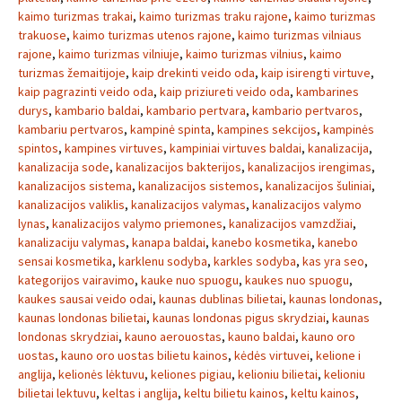
kaimo turizmas trakai
,
kaimo turizmas traku rajone
,
kaimo turizmas
trakuose
,
kaimo turizmas utenos rajone
,
kaimo turizmas vilniaus
rajone
,
kaimo turizmas vilniuje
,
kaimo turizmas vilnius
,
kaimo
turizmas žemaitijoje
,
kaip drekinti veido oda
,
kaip isirengti virtuve
,
kaip pagrazinti veido oda
,
kaip priziureti veido oda
,
kambarines
durys
,
kambario baldai
,
kambario pertvara
,
kambario pertvaros
,
kambariu pertvaros
,
kampinė spinta
,
kampines sekcijos
,
kampinės
spintos
,
kampines virtuves
,
kampiniai virtuves baldai
,
kanalizacija
,
kanalizacija sode
,
kanalizacijos bakterijos
,
kanalizacijos irengimas
,
kanalizacijos sistema
,
kanalizacijos sistemos
,
kanalizacijos šuliniai
,
kanalizacijos valiklis
,
kanalizacijos valymas
,
kanalizacijos valymo
lynas
,
kanalizacijos valymo priemones
,
kanalizacijos vamzdžiai
,
kanalizaciju valymas
,
kanapa baldai
,
kanebo kosmetika
,
kanebo
sensai kosmetika
,
karklenu sodyba
,
karkles sodyba
,
kas yra seo
,
kategorijos vairavimo
,
kauke nuo spuogu
,
kaukes nuo spuogu
,
kaukes sausai veido odai
,
kaunas dublinas bilietai
,
kaunas londonas
,
kaunas londonas bilietai
,
kaunas londonas pigus skrydziai
,
kaunas
londonas skrydziai
,
kauno aerouostas
,
kauno baldai
,
kauno oro
uostas
,
kauno oro uostas bilietu kainos
,
kėdės virtuvei
,
kelione i
anglija
,
kelionės lėktuvu
,
keliones pigiau
,
kelioniu bilietai
,
kelioniu
bilietai lektuvu
,
keltas i anglija
,
keltu bilietu kainos
,
keltu kainos
,