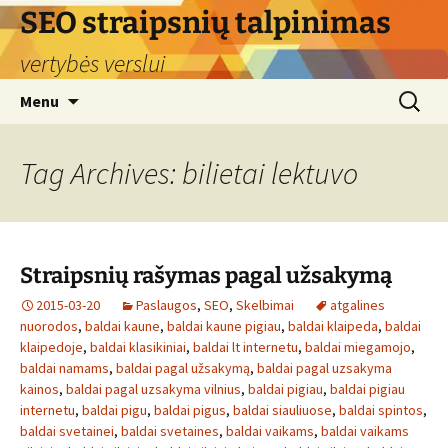
Skip
SEO straipsnių talpinimas
to
vertybės verslui
content
Search
Menu
for:
Tag Archives: bilietai lektuvo
Straipsnių rašymas pagal užsakymą
2015-03-20
Paslaugos
,
SEO
,
Skelbimai
atgalines
nuorodos
,
baldai kaune
,
baldai kaune pigiau
,
baldai klaipeda
,
baldai
klaipedoje
,
baldai klasikiniai
,
baldai lt internetu
,
baldai miegamojo
,
baldai namams
,
baldai pagal užsakymą
,
baldai pagal uzsakyma
kainos
,
baldai pagal uzsakyma vilnius
,
baldai pigiau
,
baldai pigiau
internetu
,
baldai pigu
,
baldai pigus
,
baldai siauliuose
,
baldai spintos
,
baldai svetainei
,
baldai svetaines
,
baldai vaikams
,
baldai vaikams