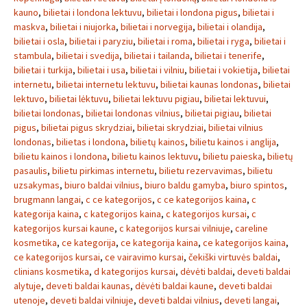
kauno
,
bilietai i londona lektuvu
,
bilietai i londona pigus
,
bilietai i
maskva
,
bilietai i niujorka
,
bilietai i norvegija
,
bilietai i olandija
,
bilietai i osla
,
bilietai i paryziu
,
bilietai i roma
,
bilietai i ryga
,
bilietai i
stambula
,
bilietai i svedija
,
bilietai i tailanda
,
bilietai i tenerife
,
bilietai i turkija
,
bilietai i usa
,
bilietai i vilniu
,
bilietai i vokietija
,
bilietai
internetu
,
bilietai internetu lektuvu
,
bilietai kaunas londonas
,
bilietai
lektuvo
,
bilietai lėktuvu
,
bilietai lektuvu pigiau
,
bilietai lektuvui
,
bilietai londonas
,
bilietai londonas vilnius
,
bilietai pigiau
,
bilietai
pigus
,
bilietai pigus skrydziai
,
bilietai skrydziai
,
bilietai vilnius
londonas
,
bilietas i londona
,
bilietų kainos
,
bilietu kainos i anglija
,
bilietu kainos i londona
,
bilietu kainos lektuvu
,
bilietu paieska
,
bilietų
pasaulis
,
bilietu pirkimas internetu
,
bilietu rezervavimas
,
bilietu
uzsakymas
,
biuro baldai vilnius
,
biuro baldu gamyba
,
biuro spintos
,
brugmann langai
,
c ce kategorijos
,
c ce kategorijos kaina
,
c
kategorija kaina
,
c kategorijos kaina
,
c kategorijos kursai
,
c
kategorijos kursai kaune
,
c kategorijos kursai vilniuje
,
careline
kosmetika
,
ce kategorija
,
ce kategorija kaina
,
ce kategorijos kaina
,
ce kategorijos kursai
,
ce vairavimo kursai
,
čekiški virtuvės baldai
,
clinians kosmetika
,
d kategorijos kursai
,
dėvėti baldai
,
deveti baldai
alytuje
,
deveti baldai kaunas
,
dėvėti baldai kaune
,
deveti baldai
utenoje
,
deveti baldai vilniuje
,
deveti baldai vilnius
,
deveti langai
,