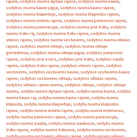
rajone
,
sodybos nuoma alytaus rajone
,
sodybos nuoma kaune
,
sodybos nuoma kaune pigiai
,
sodybos nuoma kauno rajone
,
sodybos nuoma klaipedoje
,
sodybos nuoma klaipedos rajone
,
sodybos nuoma moletu rajone
,
sodybos nuoma panevezio rajone
,
sodybos nuoma panevezyje
,
sodybos nuoma prie traku
,
sodybos
nuoma traku raj
,
sodybos nuoma traku rajone
,
sodybos nuoma
utenos rajone
,
sodybos nuoma vestuvems
,
sodybos nuoma vilniaus
rajone
,
sodybos nuoma vilniuje
,
sodybos nuoma vilniuje
gimtadieniui
,
sodybos nuoma vilniuje pigiai
,
sodybos panevezio
rajone
,
sodybos prie ezero
,
sodybos prie traku
,
sodybos siauliu
rajone
,
sodybos traku rajone
,
sodybos utenos rajone
,
sodybos
vestuvems
,
sodybos vestuvems kaune
,
sodybos vestuvems kauno
rajone
,
sodybos vestuvems vilniuje
,
sodybos vilniaus rajone
,
sodybos vilniaus rajone nuoma
,
sodybos vilniuje
,
sodybos vilniuje
nuoma
,
sodybu nuoma alytaus rajone
,
sodybu nuoma kaune
,
sodybu
nuoma kauno raj
,
sodybu nuoma kauno rajone
,
sodybu nuoma
klaipeda
,
sodybu nuoma klaipedoje
,
sodybu nuoma klaipedos
rajone
,
sodybu nuoma moletu rajone
,
sodybu nuoma moletuose
,
sodybu nuoma panevezio rajone
,
sodybu nuoma panevezyje
,
sodybu nuoma siauliai
,
sodybu nuoma siauliuose
,
sodybu nuoma
traku rajone
,
sodybu nuoma trakuose
,
sodybu nuoma vestuvems
,
sodybu nuoma vestuvems vilniaus rajone
,
sodybu nuoma vilniaus