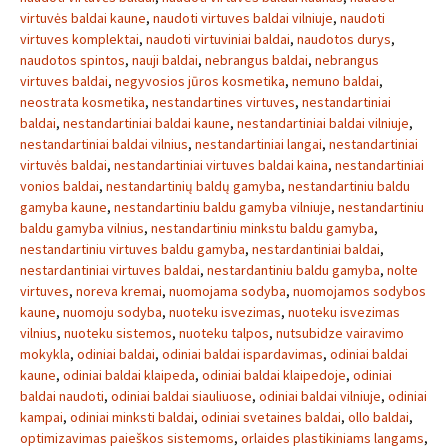
virtuvės baldai kaune
,
naudoti virtuves baldai vilniuje
,
naudoti
virtuves komplektai
,
naudoti virtuviniai baldai
,
naudotos durys
,
naudotos spintos
,
nauji baldai
,
nebrangus baldai
,
nebrangus
virtuves baldai
,
negyvosios jūros kosmetika
,
nemuno baldai
,
neostrata kosmetika
,
nestandartines virtuves
,
nestandartiniai
baldai
,
nestandartiniai baldai kaune
,
nestandartiniai baldai vilniuje
,
nestandartiniai baldai vilnius
,
nestandartiniai langai
,
nestandartiniai
virtuvės baldai
,
nestandartiniai virtuves baldai kaina
,
nestandartiniai
vonios baldai
,
nestandartinių baldų gamyba
,
nestandartiniu baldu
gamyba kaune
,
nestandartiniu baldu gamyba vilniuje
,
nestandartiniu
baldu gamyba vilnius
,
nestandartiniu minkstu baldu gamyba
,
nestandartiniu virtuves baldu gamyba
,
nestardantiniai baldai
,
nestardantiniai virtuves baldai
,
nestardantiniu baldu gamyba
,
nolte
virtuves
,
noreva kremai
,
nuomojama sodyba
,
nuomojamos sodybos
kaune
,
nuomoju sodyba
,
nuoteku isvezimas
,
nuoteku isvezimas
vilnius
,
nuoteku sistemos
,
nuoteku talpos
,
nutsubidze vairavimo
mokykla
,
odiniai baldai
,
odiniai baldai ispardavimas
,
odiniai baldai
kaune
,
odiniai baldai klaipeda
,
odiniai baldai klaipedoje
,
odiniai
baldai naudoti
,
odiniai baldai siauliuose
,
odiniai baldai vilniuje
,
odiniai
kampai
,
odiniai minksti baldai
,
odiniai svetaines baldai
,
ollo baldai
,
optimizavimas paieškos sistemoms
,
orlaides plastikiniams langams
,