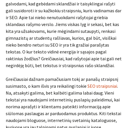
galvodami, kad gebėdami sklandžiai ir taisyklingai rašyti
gali susidoroti ir su kažkokiu straipsniu, kuris vadinamas dar
ir SEO. Apie tai nieko nenutuokdami rašytojai griebia
sklandaus rašymo verslo. Jiems viskas lyg ir sekasi, bet kas
kita yra užsakovams, kurie mėgindami sutaupyti, renkasi
gimnazistų ar studentų rašliavas, kurios, gal būt, visiškai
nieko bendro neturi su SEO ir yra tik gražiai parašytas
tekstas. O kur teksto vidinė energija ir sąsajos pagal
raktinius žodžius? Greičiausiai, kad rašytojai apie tai gali net
negirdėję būti, bet tekstus ir straipsnius rašo sklandžiai.
Greičiausiai dažnam pamačiusiam tokį ar panašų straipsnį
susimasto, o kam išvis yra reikalingi tokie
SEO straipsniai
.
Na, atsakyti galima, bet kalbėti galima labai daug. Vieni
tekstai yra naudojami internetinių puslapių paleidimui, kai
norima aprašyti ir klientams pateikti informaciją apie
siūlomas paslaugas ar parduodamus produktus. Kiti tekstai
naudojami bloguose, internetinių svetainių kataloguose,
kuriuose yra jau talpinami patys puslapiai ir juose