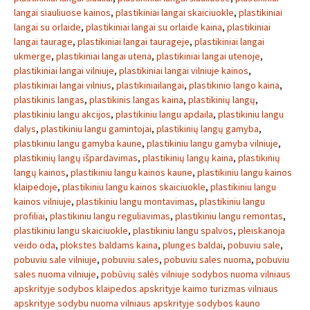
langai siauliuose kainos
,
plastikiniai langai skaiciuokle
,
plastikiniai
langai su orlaide
,
plastikiniai langai su orlaide kaina
,
plastikiniai
langai taurage
,
plastikiniai langai taurageje
,
plastikiniai langai
ukmerge
,
plastikiniai langai utena
,
plastikiniai langai utenoje
,
plastikiniai langai vilniuje
,
plastikiniai langai vilniuje kainos
,
plastikiniai langai vilnius
,
plastikiniailangai
,
plastikinio lango kaina
,
plastikinis langas
,
plastikinis langas kaina
,
plastikinių langų
,
plastikiniu langu akcijos
,
plastikiniu langu apdaila
,
plastikiniu langu
dalys
,
plastikiniu langu gamintojai
,
plastikinių langų gamyba
,
plastikiniu langu gamyba kaune
,
plastikiniu langu gamyba vilniuje
,
plastikinių langų išpardavimas
,
plastikinių langų kaina
,
plastikinių
langų kainos
,
plastikiniu langu kainos kaune
,
plastikiniu langu kainos
klaipedoje
,
plastikiniu langu kainos skaiciuokle
,
plastikiniu langu
kainos vilniuje
,
plastikiniu langu montavimas
,
plastikiniu langu
profiliai
,
plastikiniu langu reguliavimas
,
plastikiniu langu remontas
,
plastikiniu langu skaiciuokle
,
plastikiniu langu spalvos
,
pleiskanoja
veido oda
,
plokstes baldams kaina
,
plunges baldai
,
pobuviu sale
,
pobuviu sale vilniuje
,
pobuviu sales
,
pobuviu sales nuoma
,
pobuviu
sales nuoma vilniuje
,
pobūvių salės vilniuje sodybos nuoma vilniaus
apskrityje sodybos klaipedos apskrityje kaimo turizmas vilniaus
apskrityje sodybu nuoma vilniaus apskrityje sodybos kauno