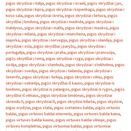
pigus skrydziai i italija
,
pigus skrydziai i izraeli
,
pigūs skrydžiai į jav
,
pigus skrydziai i kipra
,
pigus skrydziai i kopenhaga
,
pigus skrydziai i
koso sala
,
pigus skrydziai i kreta
,
pigus skrydziai i lietuva
,
pigūs
skrydžiai į londoną
,
pigus skrydziai i madrida
,
pigus skrydziai i
maldyvus
,
pigus skrydziai i malta
,
pigus skrydziai i maskva
,
pigus
skrydziai i milana
,
pigus skrydziai i miunchena
,
pigus skrydziai i
niujorka
,
pigus skrydziai i norvegija
,
pigus skrydziai i olandija
,
pigus
skrydziai i osla
,
pigūs skrydžiai į paryžių
,
pigus skrydziai i
portugalija
,
pigus skrydziai i praha
,
pigus skrydziai i prancuzija
,
pigūs skrydžiai į romą
,
pigus skrydziai i ryga
,
pigus skrydziai i
sicilija
,
pigus skrydziai i stambula
,
pigus skrydziai i stokholma
,
pigus
skrydziai i svedija
,
pigus skrydziai i tailanda
,
pigus skrydziai i
tenerife
,
pigus skrydziai i turkija
,
pigus skrydziai i vilniu
,
pigus
skrydziai i vokietija
,
pigūs skrydžiai iš kauno
,
pigus skrydziai is
londono
,
pigus skrydziai is palangos
,
pigus skrydziai is rygos
,
pigūs
skrydžiai iš vilniaus
,
pigus skrydziai londonas
,
pigus skrydziai
skrendu lt
,
pigus skrydziai.lt
,
pigus skrydziu bilietai
,
pigus skydziai
,
pigus srydziai
,
pigus stalai
,
pigus svetaines baldai
,
pigūs virtuvės
baldai
,
pigus virtuves baldai internetu
,
pigus virtuves baldai kaina
,
pigus virtuves baldai kaune
,
pigus virtuves baldai vilniuje
,
pigus
virtuves komplektai
,
pigus virtuviniai baldai
,
pigus virtuviniai