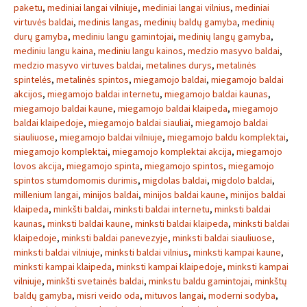
paketu
,
mediniai langai vilniuje
,
mediniai langai vilnius
,
mediniai
virtuvės baldai
,
medinis langas
,
medinių baldų gamyba
,
medinių
durų gamyba
,
mediniu langu gamintojai
,
medinių langų gamyba
,
mediniu langu kaina
,
mediniu langu kainos
,
medzio masyvo baldai
,
medzio masyvo virtuves baldai
,
metalines durys
,
metalinės
spintelės
,
metalinės spintos
,
miegamojo baldai
,
miegamojo baldai
akcijos
,
miegamojo baldai internetu
,
miegamojo baldai kaunas
,
miegamojo baldai kaune
,
miegamojo baldai klaipeda
,
miegamojo
baldai klaipedoje
,
miegamojo baldai siauliai
,
miegamojo baldai
siauliuose
,
miegamojo baldai vilniuje
,
miegamojo baldu komplektai
,
miegamojo komplektai
,
miegamojo komplektai akcija
,
miegamojo
lovos akcija
,
miegamojo spinta
,
miegamojo spintos
,
miegamojo
spintos stumdomomis durimis
,
migdolas baldai
,
migdolo baldai
,
millenium langai
,
minijos baldai
,
minijos baldai kaune
,
minijos baldai
klaipeda
,
minkšti baldai
,
minksti baldai internetu
,
minksti baldai
kaunas
,
minksti baldai kaune
,
minksti baldai klaipeda
,
minksti baldai
klaipedoje
,
minksti baldai panevezyje
,
minksti baldai siauliuose
,
minksti baldai vilniuje
,
minksti baldai vilnius
,
minksti kampai kaune
,
minksti kampai klaipeda
,
minksti kampai klaipedoje
,
minksti kampai
vilniuje
,
minkšti svetainės baldai
,
minkstu baldu gamintojai
,
minkštų
baldų gamyba
,
misri veido oda
,
mituvos langai
,
moderni sodyba
,