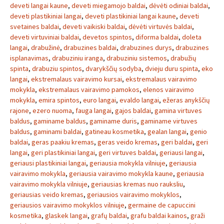
deveti langai kaune
,
deveti miegamojo baldai
,
dėvėti odiniai baldai
,
deveti plastikiniai langai
,
deveti plastikiniai langai kaune
,
deveti
svetaines baldai
,
deveti vaikiski baldai
,
dėvėti virtuvės baldai
,
deveti virtuviniai baldai
,
devetos spintos
,
diforma baldai
,
doleta
langai
,
drabužinė
,
drabuzines baldai
,
drabuzines durys
,
drabuzines
isplanavimas
,
drabuziniu iranga
,
drabuziniu sistemos
,
drabužių
spinta
,
drabuziu spintos
,
dvarykščių sodyba
,
dvieju duru spinta
,
eko
langai
,
ekstremalaus vairavimo kursai
,
ekstremalaus vairavimo
mokykla
,
ekstremalaus vairavimo pamokos
,
elenos vairavimo
mokykla
,
emira spintos
,
euro langai
,
evaldo langai
,
ežeras anykščių
rajone
,
ezero nuoma
,
fauga langai
,
gajos baldai
,
gamina virtuves
baldus
,
gaminame baldus
,
gaminame duris
,
gaminame virtuves
baldus
,
gaminami baldai
,
gatineau kosmetika
,
gealan langai
,
genio
baldai
,
geras paakiu kremas
,
geras veido kremas
,
geri baldai
,
geri
langai
,
geri plastikiniai langai
,
geri virtuves baldai
,
geriausi langai
,
geriausi plastikiniai langai
,
geriausia mokykla vilniuje
,
geriausia
vairavimo mokykla
,
geriausia vairavimo mokykla kaune
,
geriausia
vairavimo mokykla vilniuje
,
geriausias kremas nuo rauksliu
,
geriausias veido kremas
,
geriausios vairavimo mokyklos
,
geriausios vairavimo mokyklos vilniuje
,
germaine de capuccini
kosmetika
,
glaskek langai
,
grafų baldai
,
grafu baldai kainos
,
graži