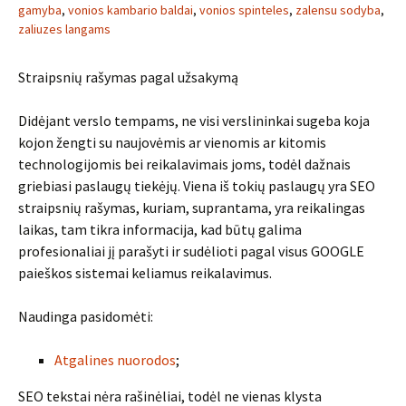
gamyba
,
vonios kambario baldai
,
vonios spinteles
,
zalensu sodyba
,
zaliuzes langams
Straipsnių rašymas pagal užsakymą
Didėjant verslo tempams, ne visi verslininkai sugeba koja
kojon žengti su naujovėmis ar vienomis ar kitomis
technologijomis bei reikalavimais joms, todėl dažnais
griebiasi paslaugų tiekėjų. Viena iš tokių paslaugų yra SEO
straipsnių rašymas, kuriam, suprantama, yra reikalingas
laikas, tam tikra informacija, kad būtų galima
profesionaliai jį parašyti ir sudėlioti pagal visus GOOGLE
paieškos sistemai keliamus reikalavimus.
Naudinga pasidomėti:
Atgalines nuorodos
;
SEO tekstai nėra rašinėliai, todėl ne vienas klysta