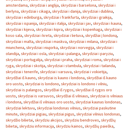
amsterdama
,
skrydziai i anglija
,
skrydziai i barselona
,
skrydziai i
berlyna
,
skrydziai i cikaga
,
skrydziai i danija
,
skrydziai i dublina
,
skrydziai i edinburga
,
skrydziai i frankfurta
,
skrydziai i graikija
,
skrydziai i ispanija
,
skrydziai i italija
,
skrydziai i jav
,
skrydziai i kauna
,
skrydziai i kijeva
,
skrydziai i kipra
,
skrydziai i kopenhaga
,
skrydziai i
koso sala
,
skrydziai i kreta
,
skrydziai i lietuva
,
skrydžiai į londoną
,
skrydziai i malta
,
skrydziai i maskva
,
skrydziai i milana
,
skrydziai i
miunchena
,
skrydziai i niujorka
,
skrydziai i norvegija
,
skrydziai i
olandija
,
skrydziai i osla
,
skrydziai i palanga
,
skrydziai i paryziu
,
skrydziai i portugalija
,
skrydziai i praha
,
skrydziai i roma
,
skrydziai i
ryga
,
skrydziai i skotija
,
skrydziai i stambula
,
skrydziai i tailanda
,
skrydziai i tenerife
,
skrydziai i varsuva
,
skrydziai i vokietija
,
skrydžiai iš kauno
,
skrydziai is kauno i londona
,
skrydžiai iš kauno
oro uosto
,
skrydziai is londono
,
skrydziai is londono i vilniu
,
skrydziai is palangos
,
skrydžiai iš rygos
,
skrydžiai iš rygos oro
uosto
,
skrydziai is varsuvos
,
skrydžiai iš vilniaus
,
skrydziai is vilniaus
i londona
,
skrydžiai iš vilniaus oro uosto
,
skrydziai kaunas londonas
,
skrydziai lektuvu
,
skrydziai londonas vilnius
,
skrydziai paskutine
minute
,
skrydziai pigiau
,
skrydziai pigus
,
skrydziai vilnius londonas
,
skrydžio bilietai
,
skrydziu akcijos
,
skrydziu bendroves
,
skrydžių
bilietai
,
skrydziu informacija
,
skrydziu kainos
,
skrydžių paieška
,