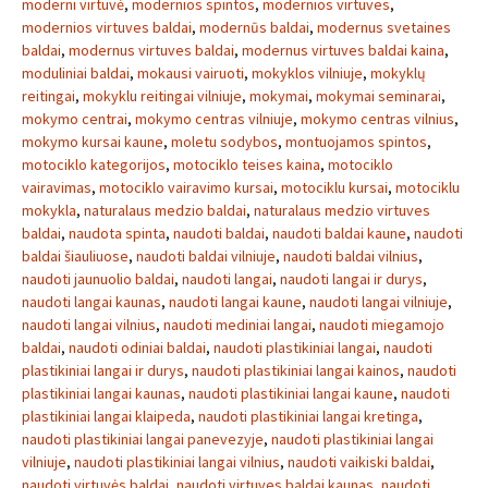
moderni virtuvė
,
modernios spintos
,
modernios virtuves
,
modernios virtuves baldai
,
modernūs baldai
,
modernus svetaines
baldai
,
modernus virtuves baldai
,
modernus virtuves baldai kaina
,
moduliniai baldai
,
mokausi vairuoti
,
mokyklos vilniuje
,
mokyklų
reitingai
,
mokyklu reitingai vilniuje
,
mokymai
,
mokymai seminarai
,
mokymo centrai
,
mokymo centras vilniuje
,
mokymo centras vilnius
,
mokymo kursai kaune
,
moletu sodybos
,
montuojamos spintos
,
motociklo kategorijos
,
motociklo teises kaina
,
motociklo
vairavimas
,
motociklo vairavimo kursai
,
motociklu kursai
,
motociklu
mokykla
,
naturalaus medzio baldai
,
naturalaus medzio virtuves
baldai
,
naudota spinta
,
naudoti baldai
,
naudoti baldai kaune
,
naudoti
baldai šiauliuose
,
naudoti baldai vilniuje
,
naudoti baldai vilnius
,
naudoti jaunuolio baldai
,
naudoti langai
,
naudoti langai ir durys
,
naudoti langai kaunas
,
naudoti langai kaune
,
naudoti langai vilniuje
,
naudoti langai vilnius
,
naudoti mediniai langai
,
naudoti miegamojo
baldai
,
naudoti odiniai baldai
,
naudoti plastikiniai langai
,
naudoti
plastikiniai langai ir durys
,
naudoti plastikiniai langai kainos
,
naudoti
plastikiniai langai kaunas
,
naudoti plastikiniai langai kaune
,
naudoti
plastikiniai langai klaipeda
,
naudoti plastikiniai langai kretinga
,
naudoti plastikiniai langai panevezyje
,
naudoti plastikiniai langai
vilniuje
,
naudoti plastikiniai langai vilnius
,
naudoti vaikiski baldai
,
naudoti virtuvės baldai
,
naudoti virtuves baldai kaunas
,
naudoti