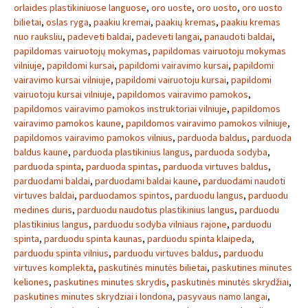
orlaides plastikiniuose languose
,
oro uoste
,
oro uosto
,
oro uosto
bilietai
,
oslas ryga
,
paakiu kremai
,
paakių kremas
,
paakiu kremas
nuo rauksliu
,
padeveti baldai
,
padeveti langai
,
panaudoti baldai
,
papildomas vairuotojų mokymas
,
papildomas vairuotoju mokymas
vilniuje
,
papildomi kursai
,
papildomi vairavimo kursai
,
papildomi
vairavimo kursai vilniuje
,
papildomi vairuotoju kursai
,
papildomi
vairuotoju kursai vilniuje
,
papildomos vairavimo pamokos
,
papildomos vairavimo pamokos instruktoriai vilniuje
,
papildomos
vairavimo pamokos kaune
,
papildomos vairavimo pamokos vilniuje
,
papildomos vairavimo pamokos vilnius
,
parduoda baldus
,
parduoda
baldus kaune
,
parduoda plastikinius langus
,
parduoda sodyba
,
parduoda spinta
,
parduoda spintas
,
parduoda virtuves baldus
,
parduodami baldai
,
parduodami baldai kaune
,
parduodami naudoti
virtuves baldai
,
parduodamos spintos
,
parduodu langus
,
parduodu
medines duris
,
parduodu naudotus plastikinius langus
,
parduodu
plastikinius langus
,
parduodu sodyba vilniaus rajone
,
parduodu
spinta
,
parduodu spinta kaunas
,
parduodu spinta klaipeda
,
parduodu spinta vilnius
,
parduodu virtuves baldus
,
parduodu
virtuves komplekta
,
paskutinės minutės bilietai
,
paskutines minutes
keliones
,
paskutines minutes skrydis
,
paskutinės minutės skrydžiai
,
paskutines minutes skrydziai i londona
,
pasyvaus namo langai
,