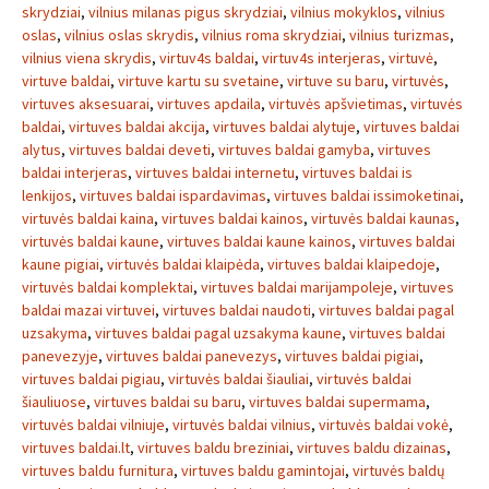
skrydziai
,
vilnius milanas pigus skrydziai
,
vilnius mokyklos
,
vilnius
oslas
,
vilnius oslas skrydis
,
vilnius roma skrydziai
,
vilnius turizmas
,
vilnius viena skrydis
,
virtuv4s baldai
,
virtuv4s interjeras
,
virtuvė
,
virtuve baldai
,
virtuve kartu su svetaine
,
virtuve su baru
,
virtuvės
,
virtuves aksesuarai
,
virtuves apdaila
,
virtuvės apšvietimas
,
virtuvės
baldai
,
virtuves baldai akcija
,
virtuves baldai alytuje
,
virtuves baldai
alytus
,
virtuves baldai deveti
,
virtuves baldai gamyba
,
virtuves
baldai interjeras
,
virtuves baldai internetu
,
virtuves baldai is
lenkijos
,
virtuves baldai ispardavimas
,
virtuves baldai issimoketinai
,
virtuvės baldai kaina
,
virtuves baldai kainos
,
virtuvės baldai kaunas
,
virtuvės baldai kaune
,
virtuves baldai kaune kainos
,
virtuves baldai
kaune pigiai
,
virtuvės baldai klaipėda
,
virtuves baldai klaipedoje
,
virtuvės baldai komplektai
,
virtuves baldai marijampoleje
,
virtuves
baldai mazai virtuvei
,
virtuves baldai naudoti
,
virtuves baldai pagal
uzsakyma
,
virtuves baldai pagal uzsakyma kaune
,
virtuves baldai
panevezyje
,
virtuves baldai panevezys
,
virtuves baldai pigiai
,
virtuves baldai pigiau
,
virtuvės baldai šiauliai
,
virtuvės baldai
šiauliuose
,
virtuves baldai su baru
,
virtuves baldai supermama
,
virtuvės baldai vilniuje
,
virtuvės baldai vilnius
,
virtuvės baldai vokė
,
virtuves baldai.lt
,
virtuves baldu breziniai
,
virtuves baldu dizainas
,
virtuves baldu furnitura
,
virtuves baldu gamintojai
,
virtuvės baldų