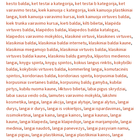
kesto baldai
,
ket testai a kategorija
,
ket testai b kategorija
,
ket
vairavimo testai
,
kiek kainuoja c kategorija
,
kiek kainuoja plastikiniai
langai
,
kiek kainuoja vairavimo kursai
,
kiek kainuoja virtuves baldai
,
kiek trunka vairavimo kursai
,
kieti baldai
,
kilti bilietai
,
klaipėda
virtuves baldai
,
klaipėdos baldai
,
klaipedos baldai katalogas
,
klaipedos vairavimo mokyklos
,
klasikinė virtuvė
,
klasikines virtuves
,
klasikiniai baldai
,
klasikiniai baldai internetu
,
klasikiniai baldai kaune
,
klasikiniai miegamojo baldai
,
klasikiniai virtuvės baldai
,
klasikiniai
virtuves baldai kaune
,
klasikiniu baldu gamyba
,
klijuotos medienos
langai
,
knygu spinta
,
knygų spintos
,
kokius langus rinktis
,
kokybiški
baldai
,
kokybiski virtuves baldai
,
kommerling langai
,
komutacinės
spintos
,
koridoriaus baldai
,
koridoriaus spinta
,
korpusiniai baldai
,
korpusiniai svetaines baldai
,
korpusinių baldų gamyba
,
kubilai
pirtys
,
kubilu nuoma kaune
,
l4ktuvo bilietai
,
labai pigus skrydziai
,
labai sausa veido oda
,
laimutes vairavimo mokykla
,
lakshmi
kosmetika
,
langai
,
langai akcija
,
langai alytuje
,
langai alytus
,
langai
durys
,
langai ir durys
,
langai is vokietijos
,
langai ispardavimas
,
langai
issimoketinai
,
langai kaina
,
langai kainos
,
langai kaunas
,
langai
kaune
,
langai klaipeda
,
langai klaipedoje
,
langai marijampole
,
langai
mediniai
,
langai naudoti
,
langai panevezys
,
langai pasyviam namui
,
langai pigiau
,
langai plastikiniai
,
langai plastikiniai kainos
,
langai