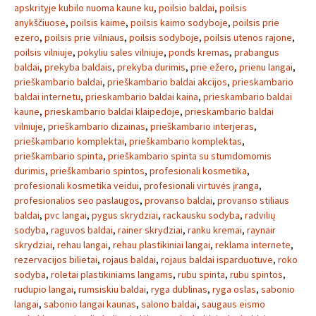
apskrityje kubilo nuoma kaune ku
,
poilsio baldai
,
poilsis
anykščiuose
,
poilsis kaime
,
poilsis kaimo sodyboje
,
poilsis prie
ezero
,
poilsis prie vilniaus
,
poilsis sodyboje
,
poilsis utenos rajone
,
poilsis vilniuje
,
pokyliu sales vilniuje
,
ponds kremas
,
prabangus
baldai
,
prekyba baldais
,
prekyba durimis
,
prie ežero
,
prienu langai
,
prieškambario baldai
,
prieškambario baldai akcijos
,
prieskambario
baldai internetu
,
prieskambario baldai kaina
,
prieskambario baldai
kaune
,
prieskambario baldai klaipedoje
,
prieskambario baldai
vilniuje
,
prieškambario dizainas
,
prieškambario interjeras
,
prieškambario komplektai
,
prieškambario komplektas
,
prieškambario spinta
,
prieškambario spinta su stumdomomis
durimis
,
prieškambario spintos
,
profesionali kosmetika
,
profesionali kosmetika veidui
,
profesionali virtuvės įranga
,
profesionalios seo paslaugos
,
provanso baldai
,
provanso stiliaus
baldai
,
pvc langai
,
pygus skrydziai
,
rackausku sodyba
,
radvilių
sodyba
,
raguvos baldai
,
rainer skrydziai
,
ranku kremai
,
raynair
skrydziai
,
rehau langai
,
rehau plastikiniai langai
,
reklama internete
,
rezervacijos bilietai
,
rojaus baldai
,
rojaus baldai isparduotuve
,
roko
sodyba
,
roletai plastikiniams langams
,
rubu spinta
,
rubu spintos
,
rudupio langai
,
rumsiskiu baldai
,
ryga dublinas
,
ryga oslas
,
sabonio
langai
,
sabonio langai kaunas
,
salono baldai
,
saugaus eismo