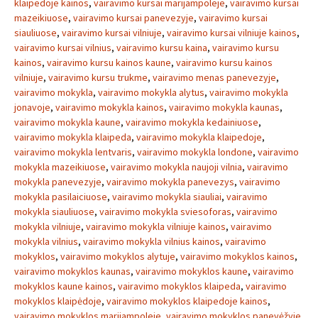
klaipedoje kainos
,
vairavimo kursai marijampoleje
,
vairavimo kursai
mazeikiuose
,
vairavimo kursai panevezyje
,
vairavimo kursai
siauliuose
,
vairavimo kursai vilniuje
,
vairavimo kursai vilniuje kainos
,
vairavimo kursai vilnius
,
vairavimo kursu kaina
,
vairavimo kursu
kainos
,
vairavimo kursu kainos kaune
,
vairavimo kursu kainos
vilniuje
,
vairavimo kursu trukme
,
vairavimo menas panevezyje
,
vairavimo mokykla
,
vairavimo mokykla alytus
,
vairavimo mokykla
jonavoje
,
vairavimo mokykla kainos
,
vairavimo mokykla kaunas
,
vairavimo mokykla kaune
,
vairavimo mokykla kedainiuose
,
vairavimo mokykla klaipeda
,
vairavimo mokykla klaipedoje
,
vairavimo mokykla lentvaris
,
vairavimo mokykla londone
,
vairavimo
mokykla mazeikiuose
,
vairavimo mokykla naujoji vilnia
,
vairavimo
mokykla panevezyje
,
vairavimo mokykla panevezys
,
vairavimo
mokykla pasilaiciuose
,
vairavimo mokykla siauliai
,
vairavimo
mokykla siauliuose
,
vairavimo mokykla sviesoforas
,
vairavimo
mokykla vilniuje
,
vairavimo mokykla vilniuje kainos
,
vairavimo
mokykla vilnius
,
vairavimo mokykla vilnius kainos
,
vairavimo
mokyklos
,
vairavimo mokyklos alytuje
,
vairavimo mokyklos kainos
,
vairavimo mokyklos kaunas
,
vairavimo mokyklos kaune
,
vairavimo
mokyklos kaune kainos
,
vairavimo mokyklos klaipeda
,
vairavimo
mokyklos klaipėdoje
,
vairavimo mokyklos klaipedoje kainos
,
vairavimo mokyklos marijampoleje
,
vairavimo mokyklos panevėžyje
,