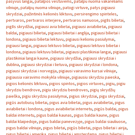
pasyvus langai
,
patalpos vestuvems
,
patalpu nuoma vakareliams
vilniuje
,
patalpų nuoma vilniuje
,
patogi virtuve
,
patys pigiausi
skrydziai
,
pažintinės kelionės lėktuvu
,
persirengimo spinteles
,
pertvaros
,
pertvaros interjere
,
pertvaros namuose
,
pig8s bilietai
,
pig8s skrydžiai
,
pigiausi avia bilietai
,
pigiausi aviabilietai
,
pigiausi
baldai
,
pigiausi bilietai
,
pigiausi bilietai i anglija
,
pigiausi bilietai i
londona
,
pigiausi bilietai lektuvu
,
pigiausi kelioniu pasiulymai
,
pigiausi langai
,
pigiausi lektuvo bilietai
,
pigiausi lektuvo bilietai i
londona
,
pigiausi lektuvu bilietai
,
pigiausi plastikiniai langai
,
pigiausi
plastikiniai langai kaune
,
pigiausi skrydžiai
,
pigiausi skrydziai i
dublina
,
pigiausi skrydziai i lietuva
,
pigiausi skrydziai i londona
,
pigiausi skrydziai i norvegija
,
pigiausi vairavimo kursai vilniuje
,
pigiausia vairavimo mokykla vilniuje
,
pigiausiu skrydziu paieska
,
pigios kelionės lėktuvu
,
pigios spintos
,
pigios virtuves
,
pigiu
,
pigiu
skrydziu bendrove
,
pigiu skrydziu bendroves
,
pigių skrydžių
paieška
,
pigiu skrydziu pasiulymai
,
pigius skrydziai
,
pigu skrydziai
,
pigūs autobusų bilietai
,
pigus avia bilietai
,
pigus aviabilietai
,
pigus
aviabilietai i londona
,
pigus aviabilietai internetu
,
pigūs baldai
,
pigus
baldai internetu
,
pigus baldai kaunas
,
pigus baldai kaune
,
pigus
baldai klaipedoje
,
pigus baldai panevezyje
,
pigus baldai siauliuose
,
pigus baldai vilniuje
,
pigus biletai
,
pigūs bilietai
,
pigus bilietai i airija
,
pigus bilietai i amerika
,
pigus bilietai i amsterdama
,
pigus bilietai i