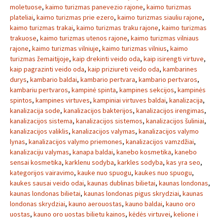
moletuose
,
kaimo turizmas panevezio rajone
,
kaimo turizmas
plateliai
,
kaimo turizmas prie ezero
,
kaimo turizmas siauliu rajone
,
kaimo turizmas trakai
,
kaimo turizmas traku rajone
,
kaimo turizmas
trakuose
,
kaimo turizmas utenos rajone
,
kaimo turizmas vilniaus
rajone
,
kaimo turizmas vilniuje
,
kaimo turizmas vilnius
,
kaimo
turizmas žemaitijoje
,
kaip drekinti veido oda
,
kaip isirengti virtuve
,
kaip pagrazinti veido oda
,
kaip priziureti veido oda
,
kambarines
durys
,
kambario baldai
,
kambario pertvara
,
kambario pertvaros
,
kambariu pertvaros
,
kampinė spinta
,
kampines sekcijos
,
kampinės
spintos
,
kampines virtuves
,
kampiniai virtuves baldai
,
kanalizacija
,
kanalizacija sode
,
kanalizacijos bakterijos
,
kanalizacijos irengimas
,
kanalizacijos sistema
,
kanalizacijos sistemos
,
kanalizacijos šuliniai
,
kanalizacijos valiklis
,
kanalizacijos valymas
,
kanalizacijos valymo
lynas
,
kanalizacijos valymo priemones
,
kanalizacijos vamzdžiai
,
kanalizaciju valymas
,
kanapa baldai
,
kanebo kosmetika
,
kanebo
sensai kosmetika
,
karklenu sodyba
,
karkles sodyba
,
kas yra seo
,
kategorijos vairavimo
,
kauke nuo spuogu
,
kaukes nuo spuogu
,
kaukes sausai veido odai
,
kaunas dublinas bilietai
,
kaunas londonas
,
kaunas londonas bilietai
,
kaunas londonas pigus skrydziai
,
kaunas
londonas skrydziai
,
kauno aerouostas
,
kauno baldai
,
kauno oro
uostas
,
kauno oro uostas bilietu kainos
,
kėdės virtuvei
,
kelione i