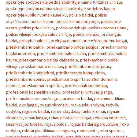
apskrityje sodybos klaipedos apskrityje kaimo turizmas vilniaus
apskrityje sodybu nuoma vilniaus apskrityje sodybos kauno
apskrityje kubilo nuoma kaune ku
,
poilsio baldai
,
poilsis
anykščiuose
,
poilsis kaime
,
poilsis kaimo sodyboje
,
poilsis prie
ezero
,
poilsis prie vilniaus
,
poilsis sodyboje
,
poilsis utenos rajone
,
poilsis vilniuje
,
pokyliu sales vilniuje
,
ponds kremas
,
prabangus
baldai
,
prekyba baldais
,
prekyba durimis
,
prie ežero
,
prienu langai
,
prieškambario baldai
,
prieškambario baldai akcijos
,
prieskambario
baldai internetu
,
prieskambario baldai kaina
,
prieskambario baldai
kaune
,
prieskambario baldai klaipedoje
,
prieskambario baldai
vilniuje
,
prieškambario dizainas
,
prieškambario interjeras
,
prieškambario komplektai
,
prieškambario komplektas
,
prieškambario spinta
,
prieškambario spinta su stumdomomis
durimis
,
prieškambario spintos
,
profesionali kosmetika
,
profesionali kosmetika veidui
,
profesionali virtuvės įranga
,
profesionalios seo paslaugos
,
provanso baldai
,
provanso stiliaus
baldai
,
pvc langai
,
pygus skrydziai
,
rackausku sodyba
,
radvilių
sodyba
,
raguvos baldai
,
rainer skrydziai
,
ranku kremai
,
raynair
skrydziai
,
rehau langai
,
rehau plastikiniai langai
,
reklama internete
,
rezervacijos bilietai
,
rojaus baldai
,
rojaus baldai isparduotuve
,
roko
sodyba
,
roletai plastikiniams langams
,
rubu spinta
,
rubu spintos
,