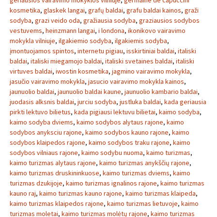
geriausios vairavimo mokyklos vilniuje
,
germaine de capuccini
kosmetika
,
glaskek langai
,
grafų baldai
,
grafu baldai kainos
,
graži
sodyba
,
grazi veido oda
,
gražiausia sodyba
,
graziausios sodybos
vestuvems
,
heinzmann langai
,
i londona
,
ikonikovo vairavimo
mokykla vilniuje
,
ilgakiemio sodyba
,
ilgakiemis sodyba
,
įmontuojamos spintos
,
internetu pigiau
,
isskirtiniai baldai
,
italiski
baldai
,
italiski miegamojo baldai
,
italiski svetaines baldai
,
italiski
virtuves baldai
,
iwostin kosmetika
,
jagmino vairavimo mokykla
,
jasučio vairavimo mokykla
,
jasucio vairavimo mokykla kainos
,
jaunuolio baldai
,
jaunuolio baldai kaune
,
jaunuolio kambario baldai
,
juodasis alksnis baldai
,
jurciu sodyba
,
justluka baldai
,
kada geriausia
pirkti lektuvo bilietus
,
kada pigiausi lektuvu bilietai
,
kaimo sodyba
,
kaimo sodyba dviems
,
kaimo sodybos alytaus rajone
,
kaimo
sodybos anyksciu rajone
,
kaimo sodybos kauno rajone
,
kaimo
sodybos klaipedos rajone
,
kaimo sodybos traku rajone
,
kaimo
sodybos vilniaus rajone
,
kaimo sodybu nuoma
,
kaimo turizmas
,
kaimo turizmas alytaus rajone
,
kaimo turizmas anykščių rajone
,
kaimo turizmas druskininkuose
,
kaimo turizmas dviems
,
kaimo
turizmas dzukijoje
,
kaimo turizmas ignalinos rajone
,
kaimo turizmas
kauno raj
,
kaimo turizmas kauno rajone
,
kaimo turizmas klaipeda
,
kaimo turizmas klaipedos rajone
,
kaimo turizmas lietuvoje
,
kaimo
turizmas moletai
,
kaimo turizmas molėtų rajone
,
kaimo turizmas