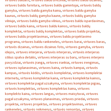
virtuves baldai.lt
,
virtuves baldu breziniai
,
virtuves baldu dizainas
,
virtuves baldu furnitura
,
virtuves baldu gamintojai
,
virtuvės baldų
gamyba
,
virtuves baldu gamyba kaina
,
virtuves baldu gamyba
kaunas
,
virtuvės baldų gamyba kaune
,
virtuvės baldų gamyba
vilniuje
,
virtuves baldu gamyba vilnius
,
virtuves baldu ispardavimas
,
virtuves baldu kaina
,
virtuves baldu kainos
,
virtuvės baldų
komplektai
,
virtuvės baldų komplektas
,
virtuves baldu projektai
,
virtuves baldu projektavimas
,
virtuves baldu projektavimo
programa
,
virtuves baldu rankeneles
,
virtuves barai
,
virtuves baras
,
virtuvės dizainas
,
virtuves dizainas foto
,
virtuves gamyba
,
virtuves
idejos
,
virtuves interjerai
,
virtuvės interjeras
,
virtuvės interjeras
stilius spalva detalės
,
virtuves interjeras su baru
,
virtuves interjero
pavyzdziai
,
virtuvės įranga
,
virtuves irankiai
,
virtuves irengimas
,
virtuves isplanavimas
,
virtuves kaina
,
virtuvės kampai
,
virtuvės
kampas
,
virtuvės kėdės
,
virtuvės komplektai
,
virtuves komplektai
internetu
,
virtuves komplektai kaina
,
virtuves komplektai kainos
,
virtuves komplektai pagal uzsakyma
,
virtuves komplektai pigiau
,
virtuvės komplektas
,
virtuves komplektas kaina
,
virtuves
komplekto kaina
,
virtuves langas
,
virtuves maisytuvai
,
virtuves
pagal uzsakyma
,
virtuves planavimas
,
virtuves priedai
,
virtuves
projektai
,
virtuves projektas
,
virtuves projektavimas
,
virtuves
rankeneles
,
virtuvės reikmenys
,
virtuvės remontas
,
virtuves