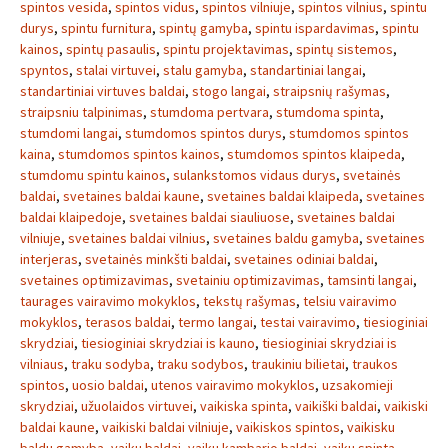
spintos vesida
,
spintos vidus
,
spintos vilniuje
,
spintos vilnius
,
spintu
durys
,
spintu furnitura
,
spintų gamyba
,
spintu ispardavimas
,
spintu
kainos
,
spintų pasaulis
,
spintu projektavimas
,
spintų sistemos
,
spyntos
,
stalai virtuvei
,
stalu gamyba
,
standartiniai langai
,
standartiniai virtuves baldai
,
stogo langai
,
straipsnių rašymas
,
straipsniu talpinimas
,
stumdoma pertvara
,
stumdoma spinta
,
stumdomi langai
,
stumdomos spintos durys
,
stumdomos spintos
kaina
,
stumdomos spintos kainos
,
stumdomos spintos klaipeda
,
stumdomu spintu kainos
,
sulankstomos vidaus durys
,
svetainės
baldai
,
svetaines baldai kaune
,
svetaines baldai klaipeda
,
svetaines
baldai klaipedoje
,
svetaines baldai siauliuose
,
svetaines baldai
vilniuje
,
svetaines baldai vilnius
,
svetaines baldu gamyba
,
svetaines
interjeras
,
svetainės minkšti baldai
,
svetaines odiniai baldai
,
svetaines optimizavimas
,
svetainiu optimizavimas
,
tamsinti langai
,
taurages vairavimo mokyklos
,
tekstų rašymas
,
telsiu vairavimo
mokyklos
,
terasos baldai
,
termo langai
,
testai vairavimo
,
tiesioginiai
skrydziai
,
tiesioginiai skrydziai is kauno
,
tiesioginiai skrydziai is
vilniaus
,
traku sodyba
,
traku sodybos
,
traukiniu bilietai
,
traukos
spintos
,
uosio baldai
,
utenos vairavimo mokyklos
,
uzsakomieji
skrydziai
,
užuolaidos virtuvei
,
vaikiska spinta
,
vaikiški baldai
,
vaikiski
baldai kaune
,
vaikiski baldai vilniuje
,
vaikiskos spintos
,
vaikisku