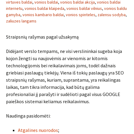
virtuves baldai
,
vonios baldai
,
vonios baldai akcija
,
vonios baldai
internetu
,
vonios baldai klaipeda
,
vonios baldai vilnius
,
vonios baldu
gamyba
,
vonios kambario baldai
,
vonios spinteles
,
zalensu sodyba
,
zaliuzes langams
Straipsnių rašymas pagal užsakymą
Didėjant verslo tempams, ne visi verslininkai sugeba koja
kojon žengti su naujovėmis ar vienomis ar kitomis
technologijomis bei reikalavimais joms, todėl dažnais
griebiasi paslaugų tiekėjų. Viena iš tokių paslaugų yra SEO
straipsnių rašymas, kuriam, suprantama, yra reikalingas
laikas, tam tikra informacija, kad būtų galima
profesionaliai jį parašyti ir sudėlioti pagal visus GOOGLE
paieškos sistemai keliamus reikalavimus.
Naudinga pasidomėti:
Atgalines nuorodos
;