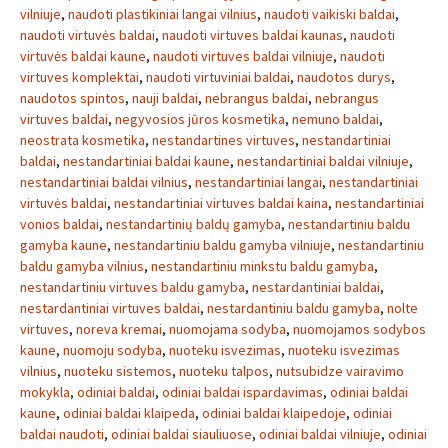
vilniuje
,
naudoti plastikiniai langai vilnius
,
naudoti vaikiski baldai
,
naudoti virtuvės baldai
,
naudoti virtuves baldai kaunas
,
naudoti
virtuvės baldai kaune
,
naudoti virtuves baldai vilniuje
,
naudoti
virtuves komplektai
,
naudoti virtuviniai baldai
,
naudotos durys
,
naudotos spintos
,
nauji baldai
,
nebrangus baldai
,
nebrangus
virtuves baldai
,
negyvosios jūros kosmetika
,
nemuno baldai
,
neostrata kosmetika
,
nestandartines virtuves
,
nestandartiniai
baldai
,
nestandartiniai baldai kaune
,
nestandartiniai baldai vilniuje
,
nestandartiniai baldai vilnius
,
nestandartiniai langai
,
nestandartiniai
virtuvės baldai
,
nestandartiniai virtuves baldai kaina
,
nestandartiniai
vonios baldai
,
nestandartinių baldų gamyba
,
nestandartiniu baldu
gamyba kaune
,
nestandartiniu baldu gamyba vilniuje
,
nestandartiniu
baldu gamyba vilnius
,
nestandartiniu minkstu baldu gamyba
,
nestandartiniu virtuves baldu gamyba
,
nestardantiniai baldai
,
nestardantiniai virtuves baldai
,
nestardantiniu baldu gamyba
,
nolte
virtuves
,
noreva kremai
,
nuomojama sodyba
,
nuomojamos sodybos
kaune
,
nuomoju sodyba
,
nuoteku isvezimas
,
nuoteku isvezimas
vilnius
,
nuoteku sistemos
,
nuoteku talpos
,
nutsubidze vairavimo
mokykla
,
odiniai baldai
,
odiniai baldai ispardavimas
,
odiniai baldai
kaune
,
odiniai baldai klaipeda
,
odiniai baldai klaipedoje
,
odiniai
baldai naudoti
,
odiniai baldai siauliuose
,
odiniai baldai vilniuje
,
odiniai