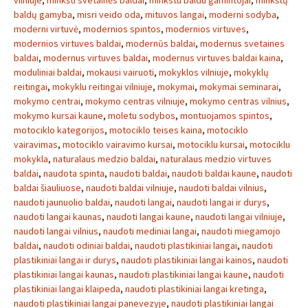
vilniuje
,
minkšti svetainės baldai
,
minkstu baldu gamintojai
,
minkštų
baldų gamyba
,
misri veido oda
,
mituvos langai
,
moderni sodyba
,
moderni virtuvė
,
modernios spintos
,
modernios virtuves
,
modernios virtuves baldai
,
modernūs baldai
,
modernus svetaines
baldai
,
modernus virtuves baldai
,
modernus virtuves baldai kaina
,
moduliniai baldai
,
mokausi vairuoti
,
mokyklos vilniuje
,
mokyklų
reitingai
,
mokyklu reitingai vilniuje
,
mokymai
,
mokymai seminarai
,
mokymo centrai
,
mokymo centras vilniuje
,
mokymo centras vilnius
,
mokymo kursai kaune
,
moletu sodybos
,
montuojamos spintos
,
motociklo kategorijos
,
motociklo teises kaina
,
motociklo
vairavimas
,
motociklo vairavimo kursai
,
motociklu kursai
,
motociklu
mokykla
,
naturalaus medzio baldai
,
naturalaus medzio virtuves
baldai
,
naudota spinta
,
naudoti baldai
,
naudoti baldai kaune
,
naudoti
baldai šiauliuose
,
naudoti baldai vilniuje
,
naudoti baldai vilnius
,
naudoti jaunuolio baldai
,
naudoti langai
,
naudoti langai ir durys
,
naudoti langai kaunas
,
naudoti langai kaune
,
naudoti langai vilniuje
,
naudoti langai vilnius
,
naudoti mediniai langai
,
naudoti miegamojo
baldai
,
naudoti odiniai baldai
,
naudoti plastikiniai langai
,
naudoti
plastikiniai langai ir durys
,
naudoti plastikiniai langai kainos
,
naudoti
plastikiniai langai kaunas
,
naudoti plastikiniai langai kaune
,
naudoti
plastikiniai langai klaipeda
,
naudoti plastikiniai langai kretinga
,
naudoti plastikiniai langai panevezyje
,
naudoti plastikiniai langai