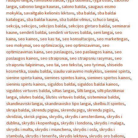
rudupio langai
,
rumsiskiu baldai
,
ryga dublinas
,
ryga oslas
,
sabonio
langai
,
sabonio langai kaunas
,
salono baldai
,
saugaus eismo
mokykla
,
savaitgalio kelionės lėktuvu
,
sba baldai
,
sba baldai
katalogas
,
sba baldai kaune
,
sba baldai vilnius
,
schuco langai
,
sekcija
,
sekcijos
,
sekcijos baldai
,
sekcijos gintaro baldai
,
seminarai
kaune
,
sendinti baldai
,
sendinti virtuves baldai
,
seni langai
,
seo
kaina
,
seo kainos
,
seo kas tai
,
seo konsultacijos
,
seo marketingas
,
seo mokymai
,
seo optimizacija
,
seo optimizavimas
,
seo
optimizavimas kaina
,
seo paslaugos
,
seo paslaugos kaina
,
seo
paslaugos kainos
,
seo straipsniai
,
seo straipsniu rasymas
,
seo
straipsniu talpinimas
,
seo tai
,
seo tekstai
,
seo tyrimai
,
shiseido
kosmetika
,
siauliu baldai
,
siauliu vairavimo mokyklos
,
sieninė spinta
,
sienine spinta kaina
,
sienines spintos kaina
,
sienines spintos kainos
,
sieniniu spintu kainos
,
siguldos baldai
,
siguldos baldai kainos
,
siguldos virtuves baldai
,
siltas langas
,
šilti langai
,
silti plastikiniai
langai
,
silutes baldai
,
šilutės virtuvės baldai
,
sisteminiai baldai
,
skandinaviski langai
,
skandinavisko tipo langai
,
skelbiu.lt spintos
,
skraja baldai
,
skrendu pigiau
,
skrendu pigu
,
skrendu pigūs
,
skridziai
,
skrisk pigiau
,
skrydis
,
skrydis i amsterdama
,
skrydis i
dublina
,
skrydis i kopenhaga
,
skrydis i londona
,
skrydis i malaga
,
skrydis i malta
,
skrydis i miunchena
,
skrydis i osla
,
skrydis i
stambula
,
skrydis i tenerife
,
skrydis lektuvu
,
skrydis oro balionu
,