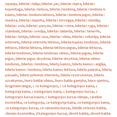
ispanija
,
bilietai i italija
,
bilietai į jav
,
bilietai i kipra
,
bilietai i
kopenhaga
,
bilietai i lietuva
,
bilietai į londoną
,
bilietai i londona is
kauno
,
bilietai i londona lektuvu
,
bilietai i londona pigus
,
bilietai i
maskva
,
bilietai i niujorka
,
bilietai i norvegija
,
bilietai i olandija
,
bilietai i osla
,
bilietai i paryziu
,
bilietai i roma
,
bilietai i ryga
,
bilietai i
stambula
,
bilietai i svedija
,
bilietai i tailanda
,
bilietai i tenerife
,
bilietai i turkija
,
bilietai i usa
,
bilietai i vilniu
,
bilietai i vokietija
,
bilietai
internetu
,
bilietai internetu lektuvu
,
bilietai kaunas londonas
,
bilietai
lektuvo
,
bilietai lėktuvu
,
bilietai lektuvu pigiau
,
bilietai lektuvui
,
bilietai londonas
,
bilietai londonas vilnius
,
bilietai pigiau
,
bilietai
pigus
,
bilietai pigus skrydziai
,
bilietai skrydziai
,
bilietai vilnius
londonas
,
bilietas i londona
,
bilietų kainos
,
bilietu kainos i anglija
,
bilietu kainos i londona
,
bilietu kainos lektuvu
,
bilietu paieska
,
bilietų
pasaulis
,
bilietu pirkimas internetu
,
bilietu rezervavimas
,
bilietu
uzsakymas
,
biuro baldai vilnius
,
biuro baldu gamyba
,
biuro spintos
,
brugmann langai
,
c ce kategorijos
,
c ce kategorijos kaina
,
c
kategorija kaina
,
c kategorijos kaina
,
c kategorijos kursai
,
c
kategorijos kursai kaune
,
c kategorijos kursai vilniuje
,
careline
kosmetika
,
ce kategorija
,
ce kategorija kaina
,
ce kategorijos kaina
,
ce kategorijos kursai
,
ce vairavimo kursai
,
čekiški virtuvės baldai
,
clinians kosmetika
,
d kategorijos kursai
,
dėvėti baldai
,
deveti baldai