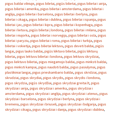
pigus baldai vilniuje
,
pigus biletai
,
pigūs bilietai
,
pigus bilietai i airija
,
pigus bilietai i amerika
,
pigus bilietai i amsterdama
,
pigus bilietai i
anglija
,
pigus bilietai i barselona
,
pigus bilietai i berlyna
,
pigus
bilietai i cikaga
,
pigus bilietai i dublina
,
pigus bilietai i ispanija
,
pigus
bilietai i jav
,
pigus bilietai i kipra
,
pigus bilietai i kopenhaga
,
pigus
bilietai i lietuva
,
pigūs bilietai į londoną
,
pigus bilietai i milana
,
pigus
bilietai i niujorka
,
pigus bilietai i norvegija
,
pigus bilietai i osla
,
pigus
bilietai i paryziu
,
pigus bilietai i roma
,
pigus bilietai i turkija
,
pigus
bilietai i vokietija
,
pigus bilietai lektuvu
,
pigus deveti baldai
,
pigūs
langai
,
pigus lauko baldai
,
pigūs lėktuvo bilietai
,
pigūs lėktuvų
bilietai
,
pigus lektuvu bilietai i londona
,
pigus lektuvu skrydziai
,
pigus liektuvo bilietai
,
pigus miegamojo baldai
,
pigus minksti baldai
,
pigus minksti kampai
,
pigus naudoti baldai
,
pigus pasiulymai
,
pigus
plastikiniai langai
,
pigus prieskambario baldai
,
pigus skridziai
,
pigus
skrudziai
,
pigus skrydiai
,
pigus skrydis
,
pigus skrydis i londona
,
pigus skrydzia
,
pigūs skrydžiai
,
pigus skrydziai greitai.lt
,
pigus
skrydziai i airija
,
pigus skrydziai i amerika
,
pigus skrydziai i
amsterdama
,
pigus skrydziai i anglija
,
pigus skrydziai i atenus
,
pigus
skrydziai i barselona
,
pigus skrydziai i berlyna
,
pigus skrydziai i
bremena
,
pigus skrydziai i briuseli
,
pigus skrydziai i bulgarija
,
pigus
skrydziai i cikaga
,
pigus skrydziai i danija
,
pigus skrydziai i dublina
,