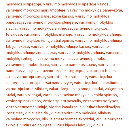
mokyklos klaipėdoje
,
vairavimo mokyklos klaipedoje kainos
,
vairavimo mokyklos marijampoleje
,
vairavimo mokyklos panevėžyje
,
vairavimo mokyklos panevezyje kainos
,
vairavimo mokyklos
panevezys
,
vairavimo mokyklos plungeje
,
vairavimo mokyklos
siauliai
,
vairavimo mokyklos siauliuose
,
vairavimo mokyklos
telsiuose
,
vairavimo mokyklos utenoje
,
vairavimo mokyklos vilniuje
,
vairavimo mokyklos vilniuje atsiliepimai
,
vairavimo mokyklos vilniuje
fabijoniskese
,
vairavimo mokyklos vilniuje kainos
,
vairavimo
mokyklos vilniuje zirmunuose
,
vairavimo mokyklos vilnius
,
vairavimo
mokyklų reitingai
,
vairavimo mokymas
,
vairavimo pamokos
,
vairavimo pamokos kaina
,
vairavimo pamokos kaune
,
vairavimo
pamokos vilniuje
,
vairavimo teisiu kategorijos
,
vairuotojo teises
kaina
,
vairuotoju kursai
,
vairuotoju kursai kaune
,
vairuotoju kursai
klaipeda
,
vairuotoju kursai panevezyje
,
vairuotoju kursai siauliuose
,
vairuotoju kursai vilniuje
,
vakaru langai
,
valgomojo baldai
,
valgomojo
stalai
,
varkojo langai
,
varnelio vairavimo mokykla
,
vesida spintos
,
vesida spintu kainos
,
vesida spintu pasaulis
,
vestuvems sodybos
,
vieta vestuvems vilniuje
,
vietine kanalizacija
,
vietines kanalizacijos
irengimas
,
vilniaus baldai
,
vilniaus vairavimo mokykla
,
vilniaus
vairavimo mokyklos
,
vilnius amsterdamas skrydziai
,
vilnius berlynas
skrydis
,
vilnius edinburgas
,
vilnius kijevas lektuvu
,
vilnius