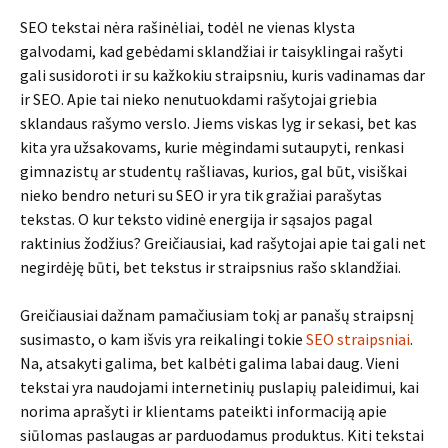
SEO tekstai nėra rašinėliai, todėl ne vienas klysta
galvodami, kad gebėdami sklandžiai ir taisyklingai rašyti
gali susidoroti ir su kažkokiu straipsniu, kuris vadinamas dar
ir SEO. Apie tai nieko nenutuokdami rašytojai griebia
sklandaus rašymo verslo. Jiems viskas lyg ir sekasi, bet kas
kita yra užsakovams, kurie mėgindami sutaupyti, renkasi
gimnazistų ar studentų rašliavas, kurios, gal būt, visiškai
nieko bendro neturi su SEO ir yra tik gražiai parašytas
tekstas. O kur teksto vidinė energija ir sąsajos pagal
raktinius žodžius? Greičiausiai, kad rašytojai apie tai gali net
negirdėję būti, bet tekstus ir straipsnius rašo sklandžiai.
Greičiausiai dažnam pamačiusiam tokį ar panašų straipsnį
susimasto, o kam išvis yra reikalingi tokie
SEO straipsniai
.
Na, atsakyti galima, bet kalbėti galima labai daug. Vieni
tekstai yra naudojami internetinių puslapių paleidimui, kai
norima aprašyti ir klientams pateikti informaciją apie
siūlomas paslaugas ar parduodamus produktus. Kiti tekstai