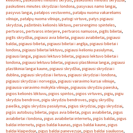
keliones
,
paskutines minutes skrydis
,
paskutinės minutės skrydžiai
,
paskutines minutes skrydziai i londona
,
pasyvaus namo langai
,
pasyvus langai
,
patalpos vestuvems
,
patalpu nuoma vakareliams
vilniuje
,
patalpų nuoma vilniuje
,
patogi virtuve
,
patys pigiausi
skrydziai
,
pažintinės kelionės lėktuvu
,
persirengimo spinteles
,
pertvaros
,
pertvaros interjere
,
pertvaros namuose
,
pig8s bilietai
,
pig8s skrydžiai
,
pigiausi avia bilietai
,
pigiausi aviabilietai
,
pigiausi
baldai
,
pigiausi bilietai
,
pigiausi bilietai i anglija
,
pigiausi bilietai i
londona
,
pigiausi bilietai lektuvu
,
pigiausi kelioniu pasiulymai
,
pigiausi langai
,
pigiausi lektuvo bilietai
,
pigiausi lektuvo bilietai i
londona
,
pigiausi lektuvu bilietai
,
pigiausi plastikiniai langai
,
pigiausi
plastikiniai langai kaune
,
pigiausi skrydžiai
,
pigiausi skrydziai i
dublina
,
pigiausi skrydziai i lietuva
,
pigiausi skrydziai i londona
,
pigiausi skrydziai i norvegija
,
pigiausi vairavimo kursai vilniuje
,
pigiausia vairavimo mokykla vilniuje
,
pigiausiu skrydziu paieska
,
pigios kelionės lėktuvu
,
pigios spintos
,
pigios virtuves
,
pigiu
,
pigiu
skrydziu bendrove
,
pigiu skrydziu bendroves
,
pigių skrydžių
paieška
,
pigiu skrydziu pasiulymai
,
pigius skrydziai
,
pigu skrydziai
,
pigūs autobusų bilietai
,
pigus avia bilietai
,
pigus aviabilietai
,
pigus
aviabilietai i londona
,
pigus aviabilietai internetu
,
pigūs baldai
,
pigus
baldai internetu
,
pigus baldai kaunas
,
pigus baldai kaune
,
pigus
baldai klaipedoje
,
pigus baldai panevezyje
,
pigus baldai siauliuose
,