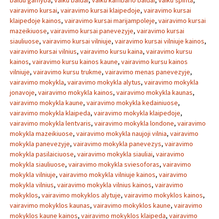
baldu gamyba
,
vaiku baldai
,
vaiku kambario baldai
,
vaiku spinta
,
vairavimo kursai
,
vairavimo kursai klaipedoje
,
vairavimo kursai
klaipedoje kainos
,
vairavimo kursai marijampoleje
,
vairavimo kursai
mazeikiuose
,
vairavimo kursai panevezyje
,
vairavimo kursai
siauliuose
,
vairavimo kursai vilniuje
,
vairavimo kursai vilniuje kainos
,
vairavimo kursai vilnius
,
vairavimo kursu kaina
,
vairavimo kursu
kainos
,
vairavimo kursu kainos kaune
,
vairavimo kursu kainos
vilniuje
,
vairavimo kursu trukme
,
vairavimo menas panevezyje
,
vairavimo mokykla
,
vairavimo mokykla alytus
,
vairavimo mokykla
jonavoje
,
vairavimo mokykla kainos
,
vairavimo mokykla kaunas
,
vairavimo mokykla kaune
,
vairavimo mokykla kedainiuose
,
vairavimo mokykla klaipeda
,
vairavimo mokykla klaipedoje
,
vairavimo mokykla lentvaris
,
vairavimo mokykla londone
,
vairavimo
mokykla mazeikiuose
,
vairavimo mokykla naujoji vilnia
,
vairavimo
mokykla panevezyje
,
vairavimo mokykla panevezys
,
vairavimo
mokykla pasilaiciuose
,
vairavimo mokykla siauliai
,
vairavimo
mokykla siauliuose
,
vairavimo mokykla sviesoforas
,
vairavimo
mokykla vilniuje
,
vairavimo mokykla vilniuje kainos
,
vairavimo
mokykla vilnius
,
vairavimo mokykla vilnius kainos
,
vairavimo
mokyklos
,
vairavimo mokyklos alytuje
,
vairavimo mokyklos kainos
,
vairavimo mokyklos kaunas
,
vairavimo mokyklos kaune
,
vairavimo
mokyklos kaune kainos
,
vairavimo mokyklos klaipeda
,
vairavimo