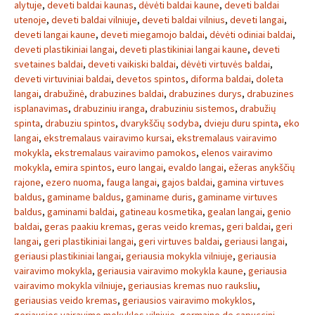
alytuje
,
deveti baldai kaunas
,
dėvėti baldai kaune
,
deveti baldai
utenoje
,
deveti baldai vilniuje
,
deveti baldai vilnius
,
deveti langai
,
deveti langai kaune
,
deveti miegamojo baldai
,
dėvėti odiniai baldai
,
deveti plastikiniai langai
,
deveti plastikiniai langai kaune
,
deveti
svetaines baldai
,
deveti vaikiski baldai
,
dėvėti virtuvės baldai
,
deveti virtuviniai baldai
,
devetos spintos
,
diforma baldai
,
doleta
langai
,
drabužinė
,
drabuzines baldai
,
drabuzines durys
,
drabuzines
isplanavimas
,
drabuziniu iranga
,
drabuziniu sistemos
,
drabužių
spinta
,
drabuziu spintos
,
dvarykščių sodyba
,
dvieju duru spinta
,
eko
langai
,
ekstremalaus vairavimo kursai
,
ekstremalaus vairavimo
mokykla
,
ekstremalaus vairavimo pamokos
,
elenos vairavimo
mokykla
,
emira spintos
,
euro langai
,
evaldo langai
,
ežeras anykščių
rajone
,
ezero nuoma
,
fauga langai
,
gajos baldai
,
gamina virtuves
baldus
,
gaminame baldus
,
gaminame duris
,
gaminame virtuves
baldus
,
gaminami baldai
,
gatineau kosmetika
,
gealan langai
,
genio
baldai
,
geras paakiu kremas
,
geras veido kremas
,
geri baldai
,
geri
langai
,
geri plastikiniai langai
,
geri virtuves baldai
,
geriausi langai
,
geriausi plastikiniai langai
,
geriausia mokykla vilniuje
,
geriausia
vairavimo mokykla
,
geriausia vairavimo mokykla kaune
,
geriausia
vairavimo mokykla vilniuje
,
geriausias kremas nuo rauksliu
,
geriausias veido kremas
,
geriausios vairavimo mokyklos
,