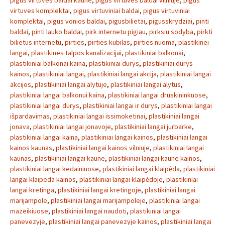
pigus virtuves baldai kaune
,
pigus virtuves baldai vilniuje
,
pigus
virtuves komplektai
,
pigus virtuviniai baldai
,
pigus virtuviniai
komplektai
,
pigus vonios baldai
,
pigusbilietai
,
pigusskrydziai
,
pinti
baldai
,
pinti lauko baldai
,
pirk internetu pigiau
,
pirksiu sodyba
,
pirkti
bilietus internetu
,
pirties
,
pirties kubilas
,
pirties nuoma
,
plastikinei
langai
,
plastikines talpos kanalizacijai
,
plastikiniai balkonai
,
plastikiniai balkonai kaina
,
plastikiniai durys
,
plastikiniai durys
kainos
,
plastikiniai langai
,
plastikiniai langai akcija
,
plastikiniai langai
akcijos
,
plastikiniai langai alytuje
,
plastikiniai langai alytus
,
plastikiniai langai balkonui kaina
,
plastikiniai langai druskininkuose
,
plastikiniai langai durys
,
plastikiniai langai ir durys
,
plastikiniai langai
išpardavimas
,
plastikiniai langai issimoketinai
,
plastikiniai langai
jonava
,
plastikiniai langai jonavoje
,
plastikiniai langai jurbarke
,
plastikiniai langai kaina
,
plastikiniai langai kainos
,
plastikiniai langai
kainos kaunas
,
plastikiniai langai kainos vilniuje
,
plastikiniai langai
kaunas
,
plastikiniai langai kaune
,
plastikiniai langai kaune kainos
,
plastikiniai langai kedainiuose
,
plastikiniai langai klaipėda
,
plastikiniai
langai klaipeda kainos
,
plastikiniai langai klaipėdoje
,
plastikiniai
langai kretinga
,
plastikiniai langai kretingoje
,
plastikiniai langai
marijampole
,
plastikiniai langai marijampoleje
,
plastikiniai langai
mazeikiuose
,
plastikiniai langai naudoti
,
plastikiniai langai
panevezyje
,
plastikiniai langai panevezyje kainos
,
plastikiniai langai