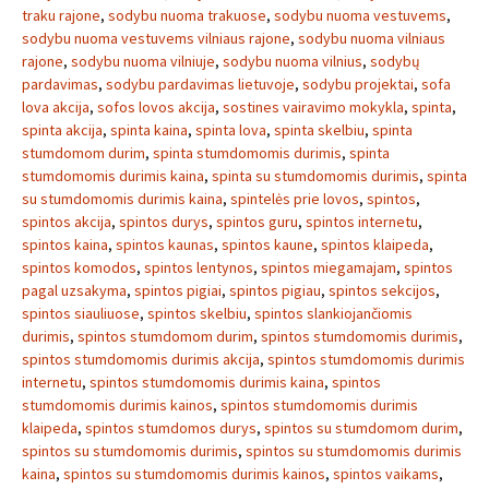
traku rajone
,
sodybu nuoma trakuose
,
sodybu nuoma vestuvems
,
sodybu nuoma vestuvems vilniaus rajone
,
sodybu nuoma vilniaus
rajone
,
sodybu nuoma vilniuje
,
sodybu nuoma vilnius
,
sodybų
pardavimas
,
sodybu pardavimas lietuvoje
,
sodybu projektai
,
sofa
lova akcija
,
sofos lovos akcija
,
sostines vairavimo mokykla
,
spinta
,
spinta akcija
,
spinta kaina
,
spinta lova
,
spinta skelbiu
,
spinta
stumdomom durim
,
spinta stumdomomis durimis
,
spinta
stumdomomis durimis kaina
,
spinta su stumdomomis durimis
,
spinta
su stumdomomis durimis kaina
,
spintelės prie lovos
,
spintos
,
spintos akcija
,
spintos durys
,
spintos guru
,
spintos internetu
,
spintos kaina
,
spintos kaunas
,
spintos kaune
,
spintos klaipeda
,
spintos komodos
,
spintos lentynos
,
spintos miegamajam
,
spintos
pagal uzsakyma
,
spintos pigiai
,
spintos pigiau
,
spintos sekcijos
,
spintos siauliuose
,
spintos skelbiu
,
spintos slankiojančiomis
durimis
,
spintos stumdomom durim
,
spintos stumdomomis durimis
,
spintos stumdomomis durimis akcija
,
spintos stumdomomis durimis
internetu
,
spintos stumdomomis durimis kaina
,
spintos
stumdomomis durimis kainos
,
spintos stumdomomis durimis
klaipeda
,
spintos stumdomos durys
,
spintos su stumdomom durim
,
spintos su stumdomomis durimis
,
spintos su stumdomomis durimis
kaina
,
spintos su stumdomomis durimis kainos
,
spintos vaikams
,