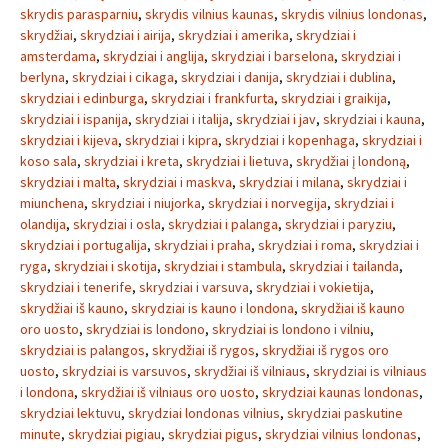
skrydis parasparniu
,
skrydis vilnius kaunas
,
skrydis vilnius londonas
,
skrydžiai
,
skrydziai i airija
,
skrydziai i amerika
,
skrydziai i
amsterdama
,
skrydziai i anglija
,
skrydziai i barselona
,
skrydziai i
berlyna
,
skrydziai i cikaga
,
skrydziai i danija
,
skrydziai i dublina
,
skrydziai i edinburga
,
skrydziai i frankfurta
,
skrydziai i graikija
,
skrydziai i ispanija
,
skrydziai i italija
,
skrydziai i jav
,
skrydziai i kauna
,
skrydziai i kijeva
,
skrydziai i kipra
,
skrydziai i kopenhaga
,
skrydziai i
koso sala
,
skrydziai i kreta
,
skrydziai i lietuva
,
skrydžiai į londoną
,
skrydziai i malta
,
skrydziai i maskva
,
skrydziai i milana
,
skrydziai i
miunchena
,
skrydziai i niujorka
,
skrydziai i norvegija
,
skrydziai i
olandija
,
skrydziai i osla
,
skrydziai i palanga
,
skrydziai i paryziu
,
skrydziai i portugalija
,
skrydziai i praha
,
skrydziai i roma
,
skrydziai i
ryga
,
skrydziai i skotija
,
skrydziai i stambula
,
skrydziai i tailanda
,
skrydziai i tenerife
,
skrydziai i varsuva
,
skrydziai i vokietija
,
skrydžiai iš kauno
,
skrydziai is kauno i londona
,
skrydžiai iš kauno
oro uosto
,
skrydziai is londono
,
skrydziai is londono i vilniu
,
skrydziai is palangos
,
skrydžiai iš rygos
,
skrydžiai iš rygos oro
uosto
,
skrydziai is varsuvos
,
skrydžiai iš vilniaus
,
skrydziai is vilniaus
i londona
,
skrydžiai iš vilniaus oro uosto
,
skrydziai kaunas londonas
,
skrydziai lektuvu
,
skrydziai londonas vilnius
,
skrydziai paskutine
minute
,
skrydziai pigiau
,
skrydziai pigus
,
skrydziai vilnius londonas
,