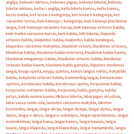
anglija
,
kelionės lėktuvu
,
keliones pigiau
,
kelioniu bilietai
,
kelioniu
bilietai lektuvu
,
keltas i anglija
,
keltu bilietu kainos
,
keltu kainos
,
kesto baldai
,
ket testai a kategorija
,
ket testai b kategorija
,
ket
vairavimo testai
,
kiek kainuoja c kategorija
,
kiek kainuoja plastikiniai
langai
,
kiek kainuoja vairavimo kursai
,
kiek kainuoja virtuves baldai
,
kiek trunka vairavimo kursai
,
kieti baldai
,
kilti bilietai
,
klaipėda
virtuves baldai
,
klaipėdos baldai
,
klaipedos baldai katalogas
,
klaipedos vairavimo mokyklos
,
klasikinė virtuvė
,
klasikines virtuves
,
klasikiniai baldai
,
klasikiniai baldai internetu
,
klasikiniai baldai kaune
,
klasikiniai miegamojo baldai
,
klasikiniai virtuvės baldai
,
klasikiniai
virtuves baldai kaune
,
klasikiniu baldu gamyba
,
klijuotos medienos
langai
,
knygu spinta
,
knygų spintos
,
kokius langus rinktis
,
kokybiški
baldai
,
kokybiski virtuves baldai
,
kommerling langai
,
komutacinės
spintos
,
koridoriaus baldai
,
koridoriaus spinta
,
korpusiniai baldai
,
korpusiniai svetaines baldai
,
korpusinių baldų gamyba
,
kubilai
pirtys
,
kubilu nuoma kaune
,
l4ktuvo bilietai
,
labai pigus skrydziai
,
labai sausa veido oda
,
laimutes vairavimo mokykla
,
lakshmi
kosmetika
,
langai
,
langai akcija
,
langai alytuje
,
langai alytus
,
langai
durys
,
langai ir durys
,
langai is vokietijos
,
langai ispardavimas
,
langai
issimoketinai
,
langai kaina
,
langai kainos
,
langai kaunas
,
langai
kaune
,
langai klaipeda
,
langai klaipedoje
,
langai marijampole
,
langai