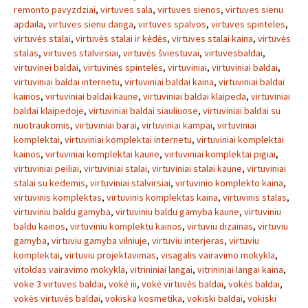
remonto pavyzdziai
,
virtuves sala
,
virtuves sienos
,
virtuves sienu
apdaila
,
virtuves sienu danga
,
virtuves spalvos
,
virtuves spinteles
,
virtuvės stalai
,
virtuvės stalai ir kėdės
,
virtuves stalai kaina
,
virtuvės
stalas
,
virtuves stalvirsiai
,
virtuvės šviestuvai
,
virtuvesbaldai
,
virtuvinei baldai
,
virtuvinės spintelės
,
virtuviniai
,
virtuviniai baldai
,
virtuviniai baldai internetu
,
virtuviniai baldai kaina
,
virtuviniai baldai
kainos
,
virtuviniai baldai kaune
,
virtuviniai baldai klaipeda
,
virtuviniai
baldai klaipedoje
,
virtuviniai baldai siauliuose
,
virtuviniai baldai su
nuotraukomis
,
virtuviniai barai
,
virtuviniai kampai
,
virtuviniai
komplektai
,
virtuviniai komplektai internetu
,
virtuviniai komplektai
kainos
,
virtuviniai komplektai kaune
,
virtuviniai komplektai pigiai
,
virtuviniai peiliai
,
virtuviniai stalai
,
virtuviniai stalai kaune
,
virtuviniai
stalai su kedemis
,
virtuviniai stalvirsiai
,
virtuvinio komplekto kaina
,
virtuvinis komplektas
,
virtuvinis komplektas kaina
,
virtuvinis stalas
,
virtuviniu baldu gamyba
,
virtuviniu baldu gamyba kaune
,
virtuviniu
baldu kainos
,
virtuviniu komplektu kainos
,
virtuviu dizainas
,
virtuviu
gamyba
,
virtuviu gamyba vilniuje
,
virtuviu interjeras
,
virtuviu
komplektai
,
virtuviu projektavimas
,
visagalis vairavimo mokykla
,
vitoldas vairavimo mokykla
,
vitrininiai langai
,
vitrininiai langai kaina
,
voke 3 virtuves baldai
,
vokė iii
,
vokė virtuvės baldai
,
vokės baldai
,
vokės virtuvės baldai
,
vokiska kosmetika
,
vokiski baldai
,
vokiski