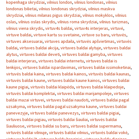
kopenhaga skrydziai
,
vilnius london
,
vilnius londonas
,
vilnius
londonas bilietai
,
vilnius londonas skrydziai
,
vilnius maskva
skrydziai
,
vilnius milanas pigus skrydziai
,
vilnius mokyklos
,
vilnius
oslas
,
vilnius oslas skrydis
,
vilnius roma skrydziai
,
vilnius turizmas
,
vilnius viena skrydis
,
virtuv4s baldai
,
virtuv4s interjeras
,
virtuvė
,
virtuve baldai
,
virtuve kartu su svetaine
,
virtuve su baru
,
virtuvės
,
virtuves aksesuarai
,
virtuves apdaila
,
virtuvės apšvietimas
,
virtuvės
baldai
,
virtuves baldai akcija
,
virtuves baldai alytuje
,
virtuves baldai
alytus
,
virtuves baldai deveti
,
virtuves baldai gamyba
,
virtuves
baldai interjeras
,
virtuves baldai internetu
,
virtuves baldai is
lenkijos
,
virtuves baldai ispardavimas
,
virtuves baldai issimoketinai
,
virtuvės baldai kaina
,
virtuves baldai kainos
,
virtuvės baldai kaunas
,
virtuvės baldai kaune
,
virtuves baldai kaune kainos
,
virtuves baldai
kaune pigiai
,
virtuvės baldai klaipėda
,
virtuves baldai klaipedoje
,
virtuvės baldai komplektai
,
virtuves baldai marijampoleje
,
virtuves
baldai mazai virtuvei
,
virtuves baldai naudoti
,
virtuves baldai pagal
uzsakyma
,
virtuves baldai pagal uzsakyma kaune
,
virtuves baldai
panevezyje
,
virtuves baldai panevezys
,
virtuves baldai pigiai
,
virtuves baldai pigiau
,
virtuvės baldai šiauliai
,
virtuvės baldai
šiauliuose
,
virtuves baldai su baru
,
virtuves baldai supermama
,
virtuvės baldai vilniuje
,
virtuvės baldai vilnius
,
virtuvės baldai vokė
,