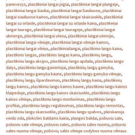
panevezys
,
plastikiniai langai pigiai
,
plastikiniai langai plungeje
,
plastikiniai langai šiauliai
,
plastikiniai langai šiauliuose
,
plastikiniai
langai siauliuose kainos
,
plastikiniai langai skaiciuokle
,
plastikiniai
langai su orlaide
,
plastikiniai langai su orlaide kaina
,
plastikiniai
langai taurage
,
plastikiniai langai taurageje
,
plastikiniai langai
ukmerge
,
plastikiniai langai utena
,
plastikiniai langai utenoje
,
plastikiniai langai vilniuje
,
plastikiniai langai vilniuje kainos
,
plastikiniai langai vilnius
,
plastikiniailangai
,
plastikinio lango kaina
,
plastikinis langas
,
plastikinis langas kaina
,
plastikinių langų
,
plastikiniu langu akcijos
,
plastikiniu langu apdaila
,
plastikiniu langu
dalys
,
plastikiniu langu gamintojai
,
plastikinių langų gamyba
,
plastikiniu langu gamyba kaune
,
plastikiniu langu gamyba vilniuje
,
plastikinių langų išpardavimas
,
plastikinių langų kaina
,
plastikinių
langų kainos
,
plastikiniu langu kainos kaune
,
plastikiniu langu kainos
klaipedoje
,
plastikiniu langu kainos skaiciuokle
,
plastikiniu langu
kainos vilniuje
,
plastikiniu langu montavimas
,
plastikiniu langu
profiliai
,
plastikiniu langu reguliavimas
,
plastikiniu langu remontas
,
plastikiniu langu skaiciuokle
,
plastikiniu langu spalvos
,
pleiskanoja
veido oda
,
plokstes baldams kaina
,
plunges baldai
,
pobuviu sale
,
pobuviu sale vilniuje
,
pobuviu sales
,
pobuviu sales nuoma
,
pobuviu
sales nuoma vilniuje
,
pobūvių salės vilniuje sodybos nuoma vilniaus