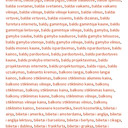
internetu
,
baldai pigu
,
baldai pigus
,
baldai siauliuose
,
baldai spintos
,
baldai svetainei
,
baldai svetaines
,
baldai vaikams
,
baldai vaikams
vilniuje
,
baldai vilniuje
,
baldai vilniuje kainos
,
baldai vilnius
,
baldai
virtuvei
,
baldai virtuves
,
baldai visiems
,
baldu dizainas
,
baldu
furnitura internetu
,
baldų gamintojai
,
baldu gamintojai kaune
,
baldu
gamintojai lietuvoje
,
baldu gamintojai vilniuje
,
baldų gamyba
,
baldu
gamyba siauliai
,
baldu gamyba siauliuose
,
baldu gamyba telsiuose
,
baldu gamyba utenoje
,
baldų gamyba vilniuje
,
baldų gamyba vilnius
,
baldu imones kaune
,
baldu ispardavimas
,
baldu isparduotuve
,
baldu
kainos
,
baldų parduotuvė
,
baldų parduotuvės
,
baldu parduotuves
kaune
,
baldu prekyba internetu
,
baldų projektavimas
,
baldu
projektavimas internete
,
baldu projektuotojas
,
baldu rojus
,
baldu
uzsakymas
,
balinantis kremas
,
balkono langai
,
balkono langai
kainos
,
balkono stiklinimas
,
balkono stiklinimas aliuminiu kaina
,
balkono stiklinimas vilniuje
,
balkono stiklinimo kaina
,
balkonų
stiklinimas
,
balkonų stiklinimas kaina
,
balkonu stiklinimas kainos
,
balkonų stiklinimas kaune
,
balkonų stiklinimas vilniuje
,
balkonų
stiklinimas vilniuje kaina
,
balkonu stiklinimas vilnius
,
balkonų
stiklinimo kainos
,
benexere kosmetika
,
beoti kosmetika
,
bilietai i
airija
,
bilietai i amerika
,
bilietai i amsterdama
,
bilietai i anglija
,
bilietai
i anglija lektuvu
,
bilietai i barselona
,
bilietai i berlyna
,
bilietai i cikaga
,
bilietai i dublina
,
bilietai i frankfurta
,
bilietai i graikija
,
bilietai i