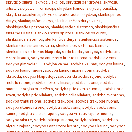
skrydžio bilietai
,
skrydziu akcijos
,
skrydziu bendroves
,
skrydžių
bilietai
,
skrydziu informacija
,
skrydziu kainos
,
skrydžių paieška
,
skrydziu pasiulymai
,
skrydziu tvarkarastis
,
skydziai
,
slankiojamos
durys
,
slankiojančios durys
,
slankiojančios durys kaina
,
slankiojančios pertvaros
,
slankiojančios sistemos
,
slankiojančios
sistemos kaina
,
slankiojancios spintos
,
slankiosios durys
,
slankiosios sistemos
,
slenkančios durys
,
slenkančios sistemos
,
slenkančios sistemos kaina
,
slenkancios sistemos kainos
,
slenkancios sistemos klaipeda
,
sodo baldai
,
sodyba
,
sodyba ant
ezero kranto
,
sodyba ant ezero kranto nuoma
,
sodyba dviems
,
sodyba gimtadieniui
,
sodyba kaime
,
sodyba kaunas
,
sodyba kaune
,
sodyba kauno rajone
,
sodyba kauno rajone nuoma
,
sodyba
klaipeda
,
sodyba klaipedoje
,
sodyba klaipedos rajone
,
sodyba
moletu rajone
,
sodyba netoli vilniaus
,
sodyba nuoma
,
sodyba
nuomai
,
sodyba prie ežero
,
sodyba prie ezero nuoma
,
sodyba prie
traku
,
sodyba prie vilniaus
,
sodyba salia vilniaus
,
sodyba sventems
,
sodyba traku rajone
,
sodyba trakuose
,
sodyba trakuose nuoma
,
sodyba utenos rajone
,
sodyba vestuvems
,
sodyba vestuvems
kaune
,
sodyba vilniaus rajone
,
sodyba vilniaus rajone nuoma
,
sodyba vilniuje
,
sodyba vilniuje nuoma
,
sodyba vilnius
,
sodybos
alytaus rajone
,
sodybos ant ezero kranto
,
sodybos kaune
,
sodybos