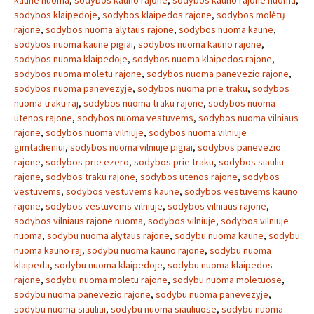
kaune nuoma
,
sodybos kauno rajone
,
sodybos kauno rajone nuoma
,
sodybos klaipedoje
,
sodybos klaipedos rajone
,
sodybos molėtų
rajone
,
sodybos nuoma alytaus rajone
,
sodybos nuoma kaune
,
sodybos nuoma kaune pigiai
,
sodybos nuoma kauno rajone
,
sodybos nuoma klaipedoje
,
sodybos nuoma klaipedos rajone
,
sodybos nuoma moletu rajone
,
sodybos nuoma panevezio rajone
,
sodybos nuoma panevezyje
,
sodybos nuoma prie traku
,
sodybos
nuoma traku raj
,
sodybos nuoma traku rajone
,
sodybos nuoma
utenos rajone
,
sodybos nuoma vestuvems
,
sodybos nuoma vilniaus
rajone
,
sodybos nuoma vilniuje
,
sodybos nuoma vilniuje
gimtadieniui
,
sodybos nuoma vilniuje pigiai
,
sodybos panevezio
rajone
,
sodybos prie ezero
,
sodybos prie traku
,
sodybos siauliu
rajone
,
sodybos traku rajone
,
sodybos utenos rajone
,
sodybos
vestuvems
,
sodybos vestuvems kaune
,
sodybos vestuvems kauno
rajone
,
sodybos vestuvems vilniuje
,
sodybos vilniaus rajone
,
sodybos vilniaus rajone nuoma
,
sodybos vilniuje
,
sodybos vilniuje
nuoma
,
sodybu nuoma alytaus rajone
,
sodybu nuoma kaune
,
sodybu
nuoma kauno raj
,
sodybu nuoma kauno rajone
,
sodybu nuoma
klaipeda
,
sodybu nuoma klaipedoje
,
sodybu nuoma klaipedos
rajone
,
sodybu nuoma moletu rajone
,
sodybu nuoma moletuose
,
sodybu nuoma panevezio rajone
,
sodybu nuoma panevezyje
,
sodybu nuoma siauliai
,
sodybu nuoma siauliuose
,
sodybu nuoma