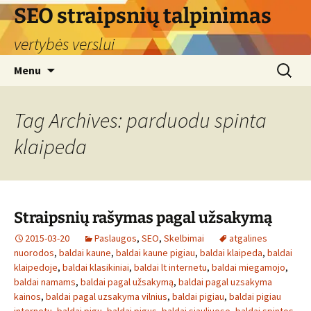
Skip
SEO straipsnių talpinimas
to
vertybės verslui
content
Search
Menu
for:
Tag Archives: parduodu spinta
klaipeda
Straipsnių rašymas pagal užsakymą
2015-03-20
Paslaugos
,
SEO
,
Skelbimai
atgalines
nuorodos
,
baldai kaune
,
baldai kaune pigiau
,
baldai klaipeda
,
baldai
klaipedoje
,
baldai klasikiniai
,
baldai lt internetu
,
baldai miegamojo
,
baldai namams
,
baldai pagal užsakymą
,
baldai pagal uzsakyma
kainos
,
baldai pagal uzsakyma vilnius
,
baldai pigiau
,
baldai pigiau