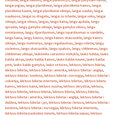
mediniai
,
langai naudoti
,
langai panevezys
,
langai pasyviam namui
,
langai pigiau
,
langai plastikiniai
,
langai plastikiniai kainos
,
langai
plastikiniai kaune
,
langai plastikiniai vilniuje
,
langai siauliai
,
langai
siauliuose
,
langai su drugeliu
,
langai su orlaide
,
langai veka
,
langai
vilniuje
,
langai vilnius
,
langas
,
lango kaina
,
langu apdaila
,
langu
apvadai
,
langų gamyba vilniuje
,
langu gamyba vilnius
,
langu
ismatavimai
,
langų išpardavimas
,
langu ispardavimas is sandelio
,
langu kaina
,
langų kainos
,
langu kainos skaiciuokle
,
langu kainos
vilniuje
,
langu matmenys
,
langu reguliavimas
,
langu roletai
,
langų
sistemos
,
langu skaiciuokle
,
langu spalvos
,
langų stiklinimas
,
langu
stiklinimas vilniuje
,
laukininku vairavimo mokykla
,
lauko baldai
,
lauko
baldai akcija
,
lauko baldai kainos
,
lauko baldai kaune
,
lauko baldai
pinti
,
lauko baldu gamyba
,
lauko virtuves
,
lektuvo
,
lektuvo biletai
,
lėktuvo bilietai
,
lektuvo bilietai i amerika
,
lektuvo bilietai i anglija
,
lektuvo bilietai i londona
,
lektuvo bilietai i norvegija
,
lektuvo bilietai i
vokietija
,
lėktuvo bilietai internetu
,
lektuvo bilietas
,
lėktuvo bilietu
kainos
,
lektuvo kaina
,
lektuvo nuoma
,
lektuvo skrydziai
,
lektuvu
,
lektuvu bileitai
,
lektuvu biletai
,
lektuvu bilieta
,
lėktuvų bilietai
,
lektuvu bilietai i amerika
,
lektuvu bilietai i anglija
,
lektuvu bilietai i
dublina
,
lektuvu bilietai i jav
,
lektuvu bilietai i lietuva
,
lektuvu bilietai i
londona
,
lektuvu bilietai i norvegija
,
lėktuvų bilietai internetu
,
lektuvu bilietai paskutine minute
,
lektuvu bilietai pigiau
,
lektuvu