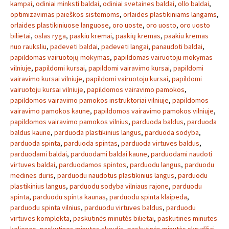
kampai
,
odiniai minksti baldai
,
odiniai svetaines baldai
,
ollo baldai
,
optimizavimas paieškos sistemoms
,
orlaides plastikiniams langams
,
orlaides plastikiniuose languose
,
oro uoste
,
oro uosto
,
oro uosto
bilietai
,
oslas ryga
,
paakiu kremai
,
paakių kremas
,
paakiu kremas
nuo rauksliu
,
padeveti baldai
,
padeveti langai
,
panaudoti baldai
,
papildomas vairuotojų mokymas
,
papildomas vairuotoju mokymas
vilniuje
,
papildomi kursai
,
papildomi vairavimo kursai
,
papildomi
vairavimo kursai vilniuje
,
papildomi vairuotoju kursai
,
papildomi
vairuotoju kursai vilniuje
,
papildomos vairavimo pamokos
,
papildomos vairavimo pamokos instruktoriai vilniuje
,
papildomos
vairavimo pamokos kaune
,
papildomos vairavimo pamokos vilniuje
,
papildomos vairavimo pamokos vilnius
,
parduoda baldus
,
parduoda
baldus kaune
,
parduoda plastikinius langus
,
parduoda sodyba
,
parduoda spinta
,
parduoda spintas
,
parduoda virtuves baldus
,
parduodami baldai
,
parduodami baldai kaune
,
parduodami naudoti
virtuves baldai
,
parduodamos spintos
,
parduodu langus
,
parduodu
medines duris
,
parduodu naudotus plastikinius langus
,
parduodu
plastikinius langus
,
parduodu sodyba vilniaus rajone
,
parduodu
spinta
,
parduodu spinta kaunas
,
parduodu spinta klaipeda
,
parduodu spinta vilnius
,
parduodu virtuves baldus
,
parduodu
virtuves komplekta
,
paskutinės minutės bilietai
,
paskutines minutes