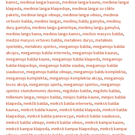
kainos
,
mediniai langai kaunas
,
mediniai langai kaune
,
mediniai langai
klaipeda
,
mediniai langai klaipedoje
,
mediniai langai su stiklo
paketu
,
mediniai langai vilniuje
,
mediniai langai vilnius
,
mediniai
virtuvės baldai
,
medinis langas
,
medinių baldų gamyba
,
medinių
durų gamyba
,
mediniu langu gamintojai
,
medinių langų gamyba
,
mediniu langu kaina
,
mediniu langu kainos
,
medzio masyvo baldai
,
medzio masyvo virtuves baldai
,
metalines durys
,
metalinės
spintelės
,
metalinės spintos
,
miegamojo baldai
,
miegamojo baldai
akcijos
,
miegamojo baldai internetu
,
miegamojo baldai kaunas
,
miegamojo baldai kaune
,
miegamojo baldai klaipeda
,
miegamojo
baldai klaipedoje
,
miegamojo baldai siauliai
,
miegamojo baldai
siauliuose
,
miegamojo baldai vilniuje
,
miegamojo baldu komplektai
,
miegamojo komplektai
,
miegamojo komplektai akcija
,
miegamojo
lovos akcija
,
miegamojo spinta
,
miegamojo spintos
,
miegamojo
spintos stumdomomis durimis
,
migdolas baldai
,
migdolo baldai
,
millenium langai
,
minijos baldai
,
minijos baldai kaune
,
minijos baldai
klaipeda
,
minkšti baldai
,
minksti baldai internetu
,
minksti baldai
kaunas
,
minksti baldai kaune
,
minksti baldai klaipeda
,
minksti baldai
klaipedoje
,
minksti baldai panevezyje
,
minksti baldai siauliuose
,
minksti baldai vilniuje
,
minksti baldai vilnius
,
minksti kampai kaune
,
minksti kampai klaipeda
,
minksti kampai klaipedoje
,
minksti kampai