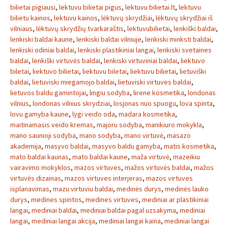
bilietai pigiausi
,
lektuvu bilietai pigus
,
lektuvu bilietai.lt
,
lektuvu
bilietu kainos
,
lektuvu kainos
,
lėktuvų skrydžiai
,
lėktuvų skrydžiai iš
vilniaus
,
lėktuvų skrydžių tvarkaraštis
,
lektuvubilietai
,
lenkiški baldai
,
lenkiski baldai kaune
,
lenkiski baldai vilniuje
,
lenkiski minksti baldai
,
lenkiski odiniai baldai
,
lenkiski plastikiniai langai
,
lenkiski svetaines
baldai
,
lenkiški virtuvės baldai
,
lenkiski virtuviniai baldai
,
liektuvo
biletai
,
liektuvo bilietai
,
liektuvu biletai
,
liektuvu bilietai
,
lietuviški
baldai
,
lietuviski miegamojo baldai
,
lietuviski virtuves baldai
,
lietuvos baldu gamintojai
,
lingiu sodyba
,
lirene kosmetika
,
londonas
vilnius
,
londonas vilnius skrydziai
,
losjonas nuo spuogu
,
lova spinta
,
lovu gamyba kaune
,
lygi veido oda
,
madara kosmetika
,
maitinamasis veido kremas
,
majoru sodyba
,
manikiuro mokykla
,
mano saunioji sodyba
,
mano sodyba
,
mano virtuvė
,
masazo
akademija
,
masyvo baldai
,
masyvo baldu gamyba
,
matis kosmetika
,
mato baldai kaunas
,
mato baldai kaune
,
maža virtuvė
,
mazeikiu
vairavimo mokyklos
,
mazos virtuves
,
mažos virtuvės baldai
,
mažos
virtuvės dizainas
,
mazos virtuves interjeras
,
mazos virtuves
isplanavimas
,
mazu virtuviu baldai
,
medinės durys
,
medinės lauko
durys
,
medines spintos
,
medines virtuves
,
mediniai ar plastikiniai
langai
,
mediniai baldai
,
mediniai baldai pagal uzsakyma
,
mediniai
langai
,
mediniai langai akcija
,
mediniai langai kaina
,
mediniai langai