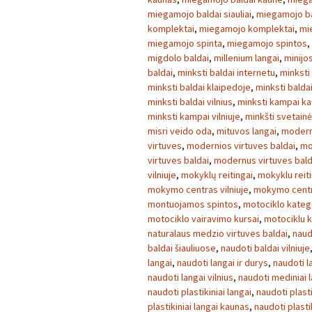
miegamojo baldai siauliai
,
miegamojo ba
komplektai
,
miegamojo komplektai
,
mi
miegamojo spinta
,
miegamojo spintos
,
migdolo baldai
,
millenium langai
,
minijo
baldai
,
minksti baldai internetu
,
minksti
minksti baldai klaipedoje
,
minksti balda
minksti baldai vilnius
,
minksti kampai k
minksti kampai vilniuje
,
minkšti svetainė
misri veido oda
,
mituvos langai
,
modern
virtuves
,
modernios virtuves baldai
,
mo
virtuves baldai
,
modernus virtuves bald
vilniuje
,
mokyklų reitingai
,
mokyklu reiti
mokymo centras vilniuje
,
mokymo centra
montuojamos spintos
,
motociklo kateg
motociklo vairavimo kursai
,
motociklu k
naturalaus medzio virtuves baldai
,
naud
baldai šiauliuose
,
naudoti baldai vilniuje
langai
,
naudoti langai ir durys
,
naudoti l
naudoti langai vilnius
,
naudoti mediniai 
naudoti plastikiniai langai
,
naudoti plasti
plastikiniai langai kaunas
,
naudoti plasti