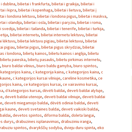
i i dublina
,
bilietai i frankfurta
,
bilietai i graikija
,
bilietai i
etai i kipra
,
bilietai i kopenhaga
,
bilietai i lietuva
,
bilietai į
etai i londona lektuvu
,
bilietai i londona pigus
,
bilietai i maskva
,
etai i olandija
,
bilietai i osla
,
bilietai i paryziu
,
bilietai i roma
,
 i svedija
,
bilietai i tailanda
,
bilietai i tenerife
,
bilietai i turkija
,
ietija
,
bilietai internetu
,
bilietai internetu lektuvu
,
bilietai
ai lėktuvu
,
bilietai lektuvu pigiau
,
bilietai lektuvui
,
bilietai
tai pigiau
,
bilietai pigus
,
bilietai pigus skrydziai
,
bilietai
tas i londona
,
bilietų kainos
,
bilietu kainos i anglija
,
bilietu
bilietu paieska
,
bilietų pasaulis
,
bilietu pirkimas internetu
,
,
biuro baldai vilnius
,
biuro baldu gamyba
,
biuro spintos
,
 kategorijos kaina
,
c kategorija kaina
,
c kategorijos kaina
,
c
 kaune
,
c kategorijos kursai vilniuje
,
careline kosmetika
,
ce
gorijos kaina
,
ce kategorijos kursai
,
ce vairavimo kursai
,
ka
,
d kategorijos kursai
,
dėvėti baldai
,
deveti baldai alytuje
,
ne
,
deveti baldai utenoje
,
deveti baldai vilniuje
,
deveti baldai
ne
,
deveti miegamojo baldai
,
dėvėti odiniai baldai
,
deveti
ngai kaune
,
deveti svetaines baldai
,
deveti vaikiski baldai
,
 baldai
,
devetos spintos
,
diforma baldai
,
doleta langai
,
es durys
,
drabuzines isplanavimas
,
drabuziniu iranga
,
rabuziu spintos
,
dvarykščių sodyba
,
dvieju duru spinta
,
eko