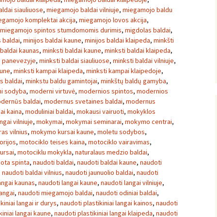
ldai siauliuose
,
miegamojo baldai vilniuje
,
miegamojo baldu
egamojo komplektai akcija
,
miegamojo lovos akcija
,
miegamojo spintos stumdomomis durimis
,
migdolas baldai
,
s baldai
,
minijos baldai kaune
,
minijos baldai klaipeda
,
minkšti
 baldai kaunas
,
minksti baldai kaune
,
minksti baldai klaipeda
,
i panevezyje
,
minksti baldai siauliuose
,
minksti baldai vilniuje
,
aune
,
minksti kampai klaipeda
,
minksti kampai klaipedoje
,
s baldai
,
minkstu baldu gamintojai
,
minkštų baldų gamyba
,
i sodyba
,
moderni virtuvė
,
modernios spintos
,
modernios
dernūs baldai
,
modernus svetaines baldai
,
modernus
ai kaina
,
moduliniai baldai
,
mokausi vairuoti
,
mokyklos
ngai vilniuje
,
mokymai
,
mokymai seminarai
,
mokymo centrai
,
s vilnius
,
mokymo kursai kaune
,
moletu sodybos
,
orijos
,
motociklo teises kaina
,
motociklo vairavimas
,
ursai
,
motociklu mokykla
,
naturalaus medzio baldai
,
ota spinta
,
naudoti baldai
,
naudoti baldai kaune
,
naudoti
,
naudoti baldai vilnius
,
naudoti jaunuolio baldai
,
naudoti
angai kaunas
,
naudoti langai kaune
,
naudoti langai vilniuje
,
langai
,
naudoti miegamojo baldai
,
naudoti odiniai baldai
,
kiniai langai ir durys
,
naudoti plastikiniai langai kainos
,
naudoti
kiniai langai kaune
,
naudoti plastikiniai langai klaipeda
,
naudoti