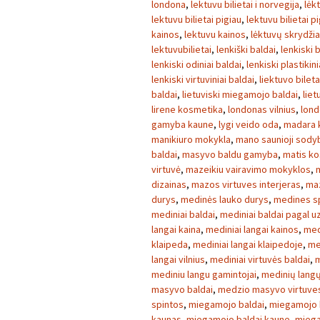
londona
,
lektuvu bilietai i norvegija
,
lėk
lektuvu bilietai pigiau
,
lektuvu bilietai p
kainos
,
lektuvu kainos
,
lėktuvų skrydžia
lektuvubilietai
,
lenkiški baldai
,
lenkiski 
lenkiski odiniai baldai
,
lenkiski plastikini
lenkiski virtuviniai baldai
,
liektuvo bileta
baldai
,
lietuviski miegamojo baldai
,
liet
lirene kosmetika
,
londonas vilnius
,
lond
gamyba kaune
,
lygi veido oda
,
madara 
manikiuro mokykla
,
mano saunioji sody
baldai
,
masyvo baldu gamyba
,
matis k
virtuvė
,
mazeikiu vairavimo mokyklos
,
dizainas
,
mazos virtuves interjeras
,
maz
durys
,
medinės lauko durys
,
medines s
mediniai baldai
,
mediniai baldai pagal 
langai kaina
,
mediniai langai kainos
,
med
klaipeda
,
mediniai langai klaipedoje
,
me
langai vilnius
,
mediniai virtuvės baldai
,
m
mediniu langu gamintojai
,
medinių lang
masyvo baldai
,
medzio masyvo virtuves
spintos
,
miegamojo baldai
,
miegamojo b
kaunas
,
miegamojo baldai kaune
,
miega