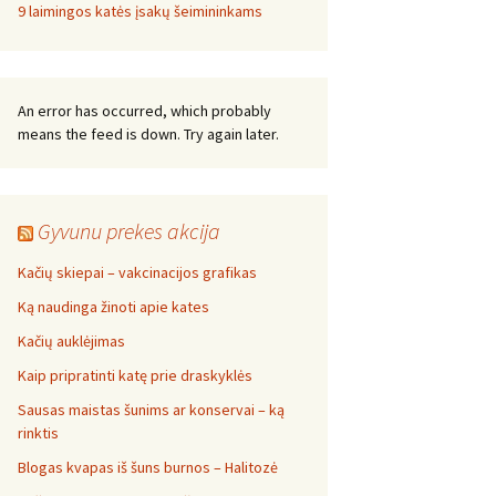
9 laimingos katės įsakų šeimininkams
An error has occurred, which probably
means the feed is down. Try again later.
Gyvunu prekes akcija
Kačių skiepai – vakcinacijos grafikas
Ką naudinga žinoti apie kates
Kačių auklėjimas
Kaip pripratinti katę prie draskyklės
Sausas maistas šunims ar konservai – ką
rinktis
Blogas kvapas iš šuns burnos – Halitozė