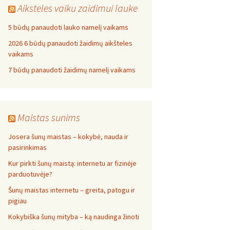
Aiksteles vaiku zaidimui lauke
5 būdų panaudoti lauko namelį vaikams
2026 6 būdų panaudoti žaidimų aikšteles
vaikams
7 būdų panaudoti žaidimų namelį vaikams
Maistas sunims
Josera šunų maistas – kokybė, nauda ir
pasirinkimas
Kur pirkti šunų maistą: internetu ar fizinėje
parduotuvėje?
Šunų maistas internetu – greita, patogu ir
pigiau
Kokybiška šunų mityba – ką naudinga žinoti