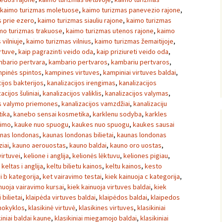
kaimo turizmas moletuose
,
kaimo turizmas panevezio rajone
,
 prie ezero
,
kaimo turizmas siauliu rajone
,
kaimo turizmas
mo turizmas trakuose
,
kaimo turizmas utenos rajone
,
kaimo
vilniuje
,
kaimo turizmas vilnius
,
kaimo turizmas žemaitijoje
,
irtuve
,
kaip pagrazinti veido oda
,
kaip priziureti veido oda
,
bario pertvara
,
kambario pertvaros
,
kambariu pertvaros
,
pinės spintos
,
kampines virtuves
,
kampiniai virtuves baldai
,
cijos bakterijos
,
kanalizacijos irengimas
,
kanalizacijos
acijos šuliniai
,
kanalizacijos valiklis
,
kanalizacijos valymas
,
os valymo priemones
,
kanalizacijos vamzdžiai
,
kanalizaciju
ika
,
kanebo sensai kosmetika
,
karklenu sodyba
,
karkles
vimo
,
kauke nuo spuogu
,
kaukes nuo spuogu
,
kaukes sausai
nas londonas
,
kaunas londonas bilietai
,
kaunas londonas
iai
,
kauno aerouostas
,
kauno baldai
,
kauno oro uostas
,
irtuvei
,
kelione i anglija
,
kelionės lėktuvu
,
keliones pigiau
,
,
keltas i anglija
,
keltu bilietu kainos
,
keltu kainos
,
kesto
i b kategorija
,
ket vairavimo testai
,
kiek kainuoja c kategorija
,
nuoja vairavimo kursai
,
kiek kainuoja virtuves baldai
,
kiek
i bilietai
,
klaipėda virtuves baldai
,
klaipėdos baldai
,
klaipedos
mokyklos
,
klasikinė virtuvė
,
klasikines virtuves
,
klasikiniai
kiniai baldai kaune
,
klasikiniai miegamojo baldai
,
klasikiniai