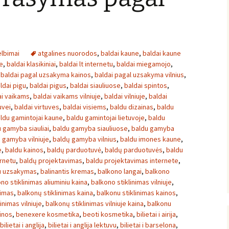
lbimai
atgalines nuorodos
,
baldai kaune
,
baldai kaune
e
,
baldai klasikiniai
,
baldai lt internetu
,
baldai miegamojo
,
,
baldai pagal uzsakyma kainos
,
baldai pagal uzsakyma vilnius
,
ldai pigu
,
baldai pigus
,
baldai siauliuose
,
baldai spintos
,
ai vaikams
,
baldai vaikams vilniuje
,
baldai vilniuje
,
baldai
uvei
,
baldai virtuves
,
baldai visiems
,
baldu dizainas
,
baldu
ldu gamintojai kaune
,
baldu gamintojai lietuvoje
,
baldu
 gamyba siauliai
,
baldu gamyba siauliuose
,
baldu gamyba
 gamyba vilniuje
,
baldų gamyba vilnius
,
baldu imones kaune
,
e
,
baldu kainos
,
baldų parduotuvė
,
baldų parduotuvės
,
baldu
rnetu
,
baldų projektavimas
,
baldu projektavimas internete
,
u uzsakymas
,
balinantis kremas
,
balkono langai
,
balkono
no stiklinimas aliuminiu kaina
,
balkono stiklinimas vilniuje
,
nimas
,
balkonų stiklinimas kaina
,
balkonu stiklinimas kainos
,
inimas vilniuje
,
balkonų stiklinimas vilniuje kaina
,
balkonu
inos
,
benexere kosmetika
,
beoti kosmetika
,
bilietai i airija
,
bilietai i anglija
,
bilietai i anglija lektuvu
,
bilietai i barselona
,