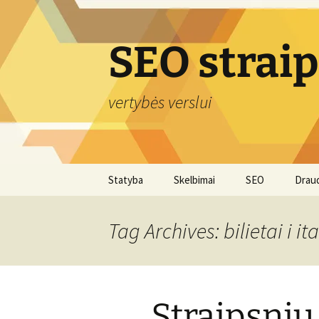
Skip
to
content
SEO strai
vertybės verslui
Statyba
Skelbimai
SEO
Drau
Tag Archives: bilietai i ita
Straipsnių