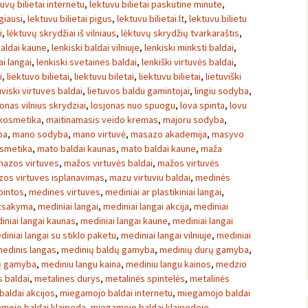
tuvų bilietai internetu
,
lektuvu bilietai paskutine minute
,
igiausi
,
lektuvu bilietai pigus
,
lektuvu bilietai.lt
,
lektuvu bilietu
i
,
lėktuvų skrydžiai iš vilniaus
,
lėktuvų skrydžių tvarkaraštis
,
baldai kaune
,
lenkiski baldai vilniuje
,
lenkiski minksti baldai
,
ai langai
,
lenkiski svetaines baldai
,
lenkiški virtuvės baldai
,
i
,
liektuvo bilietai
,
liektuvu biletai
,
liektuvu bilietai
,
lietuviški
uviski virtuves baldai
,
lietuvos baldu gamintojai
,
lingiu sodyba
,
onas vilnius skrydziai
,
losjonas nuo spuogu
,
lova spinta
,
lovu
kosmetika
,
maitinamasis veido kremas
,
majoru sodyba
,
ba
,
mano sodyba
,
mano virtuvė
,
masazo akademija
,
masyvo
osmetika
,
mato baldai kaunas
,
mato baldai kaune
,
maža
mazos virtuves
,
mažos virtuvės baldai
,
mažos virtuvės
os virtuves isplanavimas
,
mazu virtuviu baldai
,
medinės
pintos
,
medines virtuves
,
mediniai ar plastikiniai langai
,
uzsakyma
,
mediniai langai
,
mediniai langai akcija
,
mediniai
iniai langai kaunas
,
mediniai langai kaune
,
mediniai langai
diniai langai su stiklo paketu
,
mediniai langai vilniuje
,
mediniai
edinis langas
,
medinių baldų gamyba
,
medinių durų gamyba
,
ų gamyba
,
mediniu langu kaina
,
mediniu langu kainos
,
medzio
 baldai
,
metalines durys
,
metalinės spintelės
,
metalinės
aldai akcijos
,
miegamojo baldai internetu
,
miegamojo baldai
mojo baldai klaipeda
,
miegamojo baldai klaipedoje
,