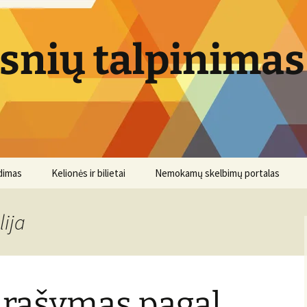
psnių talpinimas
dimas
Kelionės ir bilietai
Nemokamų skelbimų portalas
lija
 rašymas pagal