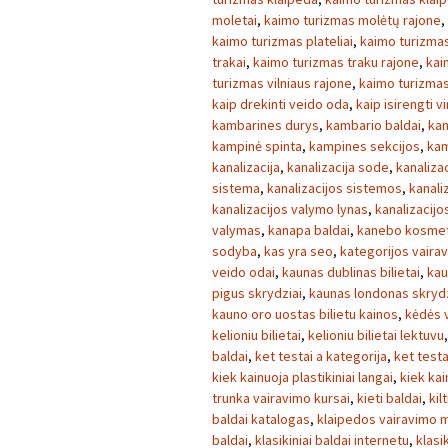
moletai
,
kaimo turizmas molėtų rajone
,
kaimo turizmas plateliai
,
kaimo turizmas
trakai
,
kaimo turizmas traku rajone
,
kai
turizmas vilniaus rajone
,
kaimo turizmas 
kaip drekinti veido oda
,
kaip isirengti v
kambarines durys
,
kambario baldai
,
kam
kampinė spinta
,
kampines sekcijos
,
kam
kanalizacija
,
kanalizacija sode
,
kanaliza
sistema
,
kanalizacijos sistemos
,
kanaliz
kanalizacijos valymo lynas
,
kanalizacij
valymas
,
kanapa baldai
,
kanebo kosmet
sodyba
,
kas yra seo
,
kategorijos vaira
veido odai
,
kaunas dublinas bilietai
,
kau
pigus skrydziai
,
kaunas londonas skrydz
kauno oro uostas bilietu kainos
,
kėdės v
kelioniu bilietai
,
kelioniu bilietai lektuvu
baldai
,
ket testai a kategorija
,
ket testa
kiek kainuoja plastikiniai langai
,
kiek kai
trunka vairavimo kursai
,
kieti baldai
,
kilt
baldai katalogas
,
klaipedos vairavimo 
baldai
,
klasikiniai baldai internetu
,
klasi