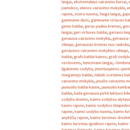
langai
,
ekstremalaus vairavimo kursai
,
pamokos
,
elenos vairavimo mokykla
,
e
rajone
,
ezero nuoma
,
fauga langai
,
gajo
gaminame duris
,
gaminame virtuves ba
genio baldai
,
geras paakiu kremas
,
ger
langai
,
geri virtuves baldai
,
geriausi lan
geriausia vairavimo mokykla
,
geriausia
vilniuje
,
geriausias kremas nuo rauksliu
geriausios vairavimo mokyklos vilniuje
,
baldai
,
grafu baldai kainos
,
graži sodyb
vestuvems
,
heinzmann langai
,
i london
ilgakiemis sodyba
,
įmontuojamos spint
miegamojo baldai
,
italiski svetaines bal
vairavimo mokykla
,
jasučio vairavimo m
jaunuolio baldai kaune
,
jaunuolio kambar
baldai
,
kada geriausia pirkti lektuvo bil
sodyba dviems
,
kaimo sodybos alytaus
kauno rajone
,
kaimo sodybos klaipedos
rajone
,
kaimo sodybu nuoma
,
kaimo tu
anykščių rajone
,
kaimo turizmas druski
kaimo turizmas ignalinos rajone
,
kaimo 
turizmas klaipeda
,
kaimo turizmas klai