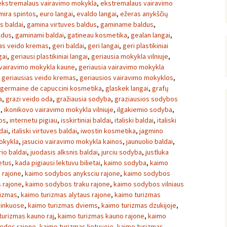
ekstremalaus vairavimo mokykla
,
ekstremalaus vairavimo
mira spintos
,
euro langai
,
evaldo langai
,
ežeras anykščių
s baldai
,
gamina virtuves baldus
,
gaminame baldus
,
ldus
,
gaminami baldai
,
gatineau kosmetika
,
gealan langai
,
as veido kremas
,
geri baldai
,
geri langai
,
geri plastikiniai
gai
,
geriausi plastikiniai langai
,
geriausia mokykla vilniuje
,
 vairavimo mokykla kaune
,
geriausia vairavimo mokykla
,
geriausias veido kremas
,
geriausios vairavimo mokyklos
,
germaine de capuccini kosmetika
,
glaskek langai
,
grafų
a
,
grazi veido oda
,
gražiausia sodyba
,
graziausios sodybos
a
,
ikonikovo vairavimo mokykla vilniuje
,
ilgakiemio sodyba
,
os
,
internetu pigiau
,
isskirtiniai baldai
,
italiski baldai
,
italiski
dai
,
italiski virtuves baldai
,
iwostin kosmetika
,
jagmino
okykla
,
jasucio vairavimo mokykla kainos
,
jaunuolio baldai
,
io baldai
,
juodasis alksnis baldai
,
jurciu sodyba
,
justluka
ietus
,
kada pigiausi lektuvu bilietai
,
kaimo sodyba
,
kaimo
 rajone
,
kaimo sodybos anyksciu rajone
,
kaimo sodybos
 rajone
,
kaimo sodybos traku rajone
,
kaimo sodybos vilniaus
rizmas
,
kaimo turizmas alytaus rajone
,
kaimo turizmas
ninkuose
,
kaimo turizmas dviems
,
kaimo turizmas dzukijoje
,
turizmas kauno raj
,
kaimo turizmas kauno rajone
,
kaimo
pedos rajone
,
kaimo turizmas lietuvoje
,
kaimo turizmas