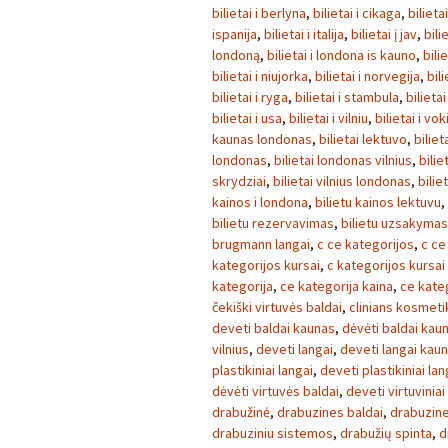
bilietai i berlyna
,
bilietai i cikaga
,
bilieta
ispanija
,
bilietai i italija
,
bilietai į jav
,
bili
londoną
,
bilietai i londona is kauno
,
bili
bilietai i niujorka
,
bilietai i norvegija
,
bili
bilietai i ryga
,
bilietai i stambula
,
bilietai
bilietai i usa
,
bilietai i vilniu
,
bilietai i vok
kaunas londonas
,
bilietai lektuvo
,
biliet
londonas
,
bilietai londonas vilnius
,
bilie
skrydziai
,
bilietai vilnius londonas
,
bilie
kainos i londona
,
bilietu kainos lektuvu
,
bilietu rezervavimas
,
bilietu uzsakymas
brugmann langai
,
c ce kategorijos
,
c ce
kategorijos kursai
,
c kategorijos kursai
kategorija
,
ce kategorija kaina
,
ce kate
čekiški virtuvės baldai
,
clinians kosmeti
deveti baldai kaunas
,
dėvėti baldai kau
vilnius
,
deveti langai
,
deveti langai kau
plastikiniai langai
,
deveti plastikiniai la
dėvėti virtuvės baldai
,
deveti virtuviniai
drabužinė
,
drabuzines baldai
,
drabuzin
drabuziniu sistemos
,
drabužių spinta
,
d