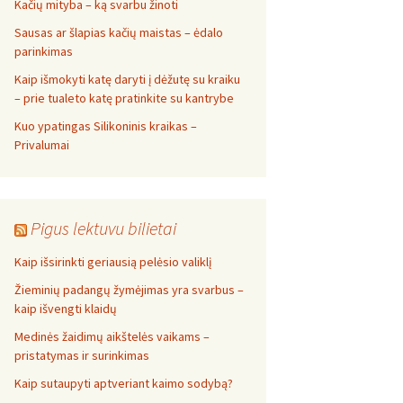
Kačių mityba – ką svarbu žinoti
Sausas ar šlapias kačių maistas – ėdalo
parinkimas
Kaip išmokyti katę daryti į dėžutę su kraiku
– prie tualeto katę pratinkite su kantrybe
Kuo ypatingas Silikoninis kraikas –
Privalumai
Pigus lektuvu bilietai
Kaip išsirinkti geriausią pelėsio valiklį
Žieminių padangų žymėjimas yra svarbus –
kaip išvengti klaidų
Medinės žaidimų aikštelės vaikams –
pristatymas ir surinkimas
Kaip sutaupyti aptveriant kaimo sodybą?