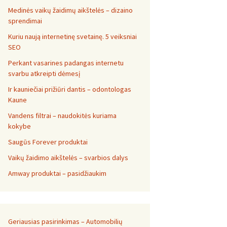
Medinės vaikų žaidimų aikštelės – dizaino
sprendimai
Kuriu naują internetinę svetainę. 5 veiksniai
SEO
Perkant vasarines padangas internetu
svarbu atkreipti dėmesį
Ir kauniečiai prižiūri dantis – odontologas
Kaune
Vandens filtrai – naudokitės kuriama
kokybe
Saugūs Forever produktai
Vaikų žaidimo aikštelės – svarbios dalys
Amway produktai – pasidžiaukim
Geriausias pasirinkimas – Automobilių