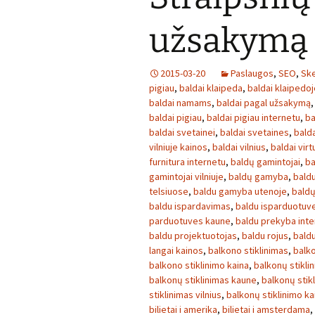
užsakymą
2015-03-20
Paslaugos
,
SEO
,
Ske
pigiau
,
baldai klaipeda
,
baldai klaipedoj
baldai namams
,
baldai pagal užsakymą
baldai pigiau
,
baldai pigiau internetu
,
ba
baldai svetainei
,
baldai svetaines
,
bald
vilniuje kainos
,
baldai vilnius
,
baldai virt
furnitura internetu
,
baldų gamintojai
,
ba
gamintojai vilniuje
,
baldų gamyba
,
baldu
telsiuose
,
baldu gamyba utenoje
,
baldų
baldu ispardavimas
,
baldu isparduotuv
parduotuves kaune
,
baldu prekyba inte
baldu projektuotojas
,
baldu rojus
,
bald
langai kainos
,
balkono stiklinimas
,
balko
balkono stiklinimo kaina
,
balkonų stikli
balkonų stiklinimas kaune
,
balkonų stikl
stiklinimas vilnius
,
balkonų stiklinimo ka
bilietai i amerika
,
bilietai i amsterdama
,