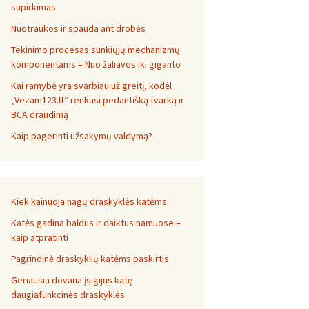
supirkimas
Nuotraukos ir spauda ant drobės
Tekinimo procesas sunkiųjų mechanizmų
komponentams – Nuo žaliavos iki giganto
Kai ramybė yra svarbiau už greitį, kodėl
„Vezam123.lt“ renkasi pedantišką tvarką ir
BCA draudimą
Kaip pagerinti užsakymų valdymą?
Kiek kainuoja nagų draskyklės katėms
Katės gadina baldus ir daiktus namuose –
kaip atpratinti
Pagrindinė draskyklių katėms paskirtis
Geriausia dovana įsigijus katę –
daugiafunkcinės draskyklės