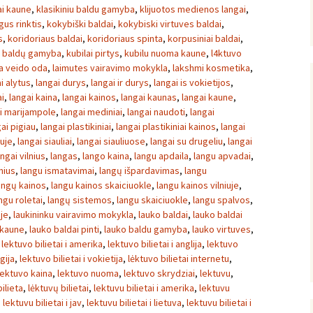
ai kaune
,
klasikiniu baldu gamyba
,
klijuotos medienos langai
,
gus rinktis
,
kokybiški baldai
,
kokybiski virtuves baldai
,
s
,
koridoriaus baldai
,
koridoriaus spinta
,
korpusiniai baldai
,
ų baldų gamyba
,
kubilai pirtys
,
kubilu nuoma kaune
,
l4ktuvo
sa veido oda
,
laimutes vairavimo mokykla
,
lakshmi kosmetika
,
i alytus
,
langai durys
,
langai ir durys
,
langai is vokietijos
,
ai
,
langai kaina
,
langai kainos
,
langai kaunas
,
langai kaune
,
i marijampole
,
langai mediniai
,
langai naudoti
,
langai
ai pigiau
,
langai plastikiniai
,
langai plastikiniai kainos
,
langai
iuje
,
langai siauliai
,
langai siauliuose
,
langai su drugeliu
,
langai
angai vilnius
,
langas
,
lango kaina
,
langu apdaila
,
langu apvadai
,
nius
,
langu ismatavimai
,
langų išpardavimas
,
langu
angų kainos
,
langu kainos skaiciuokle
,
langu kainos vilniuje
,
ngu roletai
,
langų sistemos
,
langu skaiciuokle
,
langu spalvos
,
uje
,
laukininku vairavimo mokykla
,
lauko baldai
,
lauko baldai
 kaune
,
lauko baldai pinti
,
lauko baldu gamyba
,
lauko virtuves
,
,
lektuvo bilietai i amerika
,
lektuvo bilietai i anglija
,
lektuvo
gija
,
lektuvo bilietai i vokietija
,
lėktuvo bilietai internetu
,
lektuvo kaina
,
lektuvo nuoma
,
lektuvo skrydziai
,
lektuvu
,
ilieta
,
lėktuvų bilietai
,
lektuvu bilietai i amerika
,
lektuvu
,
lektuvu bilietai i jav
,
lektuvu bilietai i lietuva
,
lektuvu bilietai i