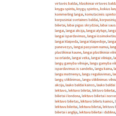
virtuvės baldai
,
klasikiniai virtuves bald
knygu spinta
,
knygų spintos
,
kokius lan
kommerling langai
,
komutacinės spinto
korpusiniai svetaines baldai
,
korpusini
bilietai
,
labai pigus skrydziai
,
labai sau
langai
,
langai akcija
,
langai alytuje
,
langa
langai ispardavimas
,
langai issimoketin
langai klaipeda
,
langai klaipedoje
,
langa
panevezys
,
langai pasyviam namui
,
lang
plastikiniai kaune
,
langai plastikiniai viln
su orlaide
,
langai veka
,
langai vilniuje
,
l
langų gamyba vilniuje
,
langu gamyba vil
ispardavimas is sandelio
,
langu kaina
,
l
langu matmenys
,
langu reguliavimas
,
la
langų stiklinimas
,
langu stiklinimas vilni
akcija
,
lauko baldai kainos
,
lauko baldai
lektuvo
,
lektuvo biletai
,
lėktuvo bilietai
bilietai i londona
,
lektuvo bilietai i norve
lektuvo bilietas
,
lėktuvo bilietu kainos
,
lektuvu bileitai
,
lektuvu biletai
,
lektuvu b
bilietai i anglija
,
lektuvu bilietai i dublina