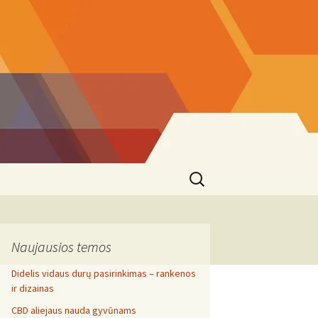
Search
for:
Naujausios temos
Didelis vidaus durų pasirinkimas – rankenos
ir dizainas
CBD aliejaus nauda gyvūnams