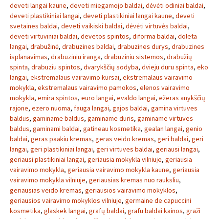
deveti langai kaune
,
deveti miegamojo baldai
,
dėvėti odiniai baldai
,
deveti plastikiniai langai
,
deveti plastikiniai langai kaune
,
deveti
svetaines baldai
,
deveti vaikiski baldai
,
dėvėti virtuvės baldai
,
deveti virtuviniai baldai
,
devetos spintos
,
diforma baldai
,
doleta
langai
,
drabužinė
,
drabuzines baldai
,
drabuzines durys
,
drabuzines
isplanavimas
,
drabuziniu iranga
,
drabuziniu sistemos
,
drabužių
spinta
,
drabuziu spintos
,
dvarykščių sodyba
,
dvieju duru spinta
,
eko
langai
,
ekstremalaus vairavimo kursai
,
ekstremalaus vairavimo
mokykla
,
ekstremalaus vairavimo pamokos
,
elenos vairavimo
mokykla
,
emira spintos
,
euro langai
,
evaldo langai
,
ežeras anykščių
rajone
,
ezero nuoma
,
fauga langai
,
gajos baldai
,
gamina virtuves
baldus
,
gaminame baldus
,
gaminame duris
,
gaminame virtuves
baldus
,
gaminami baldai
,
gatineau kosmetika
,
gealan langai
,
genio
baldai
,
geras paakiu kremas
,
geras veido kremas
,
geri baldai
,
geri
langai
,
geri plastikiniai langai
,
geri virtuves baldai
,
geriausi langai
,
geriausi plastikiniai langai
,
geriausia mokykla vilniuje
,
geriausia
vairavimo mokykla
,
geriausia vairavimo mokykla kaune
,
geriausia
vairavimo mokykla vilniuje
,
geriausias kremas nuo rauksliu
,
geriausias veido kremas
,
geriausios vairavimo mokyklos
,
geriausios vairavimo mokyklos vilniuje
,
germaine de capuccini
kosmetika
,
glaskek langai
,
grafų baldai
,
grafu baldai kainos
,
graži