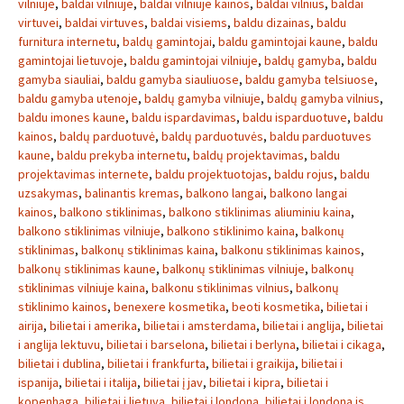
vilniuje
,
baldai vilniuje
,
baldai vilniuje kainos
,
baldai vilnius
,
baldai
virtuvei
,
baldai virtuves
,
baldai visiems
,
baldu dizainas
,
baldu
furnitura internetu
,
baldų gamintojai
,
baldu gamintojai kaune
,
baldu
gamintojai lietuvoje
,
baldu gamintojai vilniuje
,
baldų gamyba
,
baldu
gamyba siauliai
,
baldu gamyba siauliuose
,
baldu gamyba telsiuose
,
baldu gamyba utenoje
,
baldų gamyba vilniuje
,
baldų gamyba vilnius
,
baldu imones kaune
,
baldu ispardavimas
,
baldu isparduotuve
,
baldu
kainos
,
baldų parduotuvė
,
baldų parduotuvės
,
baldu parduotuves
kaune
,
baldu prekyba internetu
,
baldų projektavimas
,
baldu
projektavimas internete
,
baldu projektuotojas
,
baldu rojus
,
baldu
uzsakymas
,
balinantis kremas
,
balkono langai
,
balkono langai
kainos
,
balkono stiklinimas
,
balkono stiklinimas aliuminiu kaina
,
balkono stiklinimas vilniuje
,
balkono stiklinimo kaina
,
balkonų
stiklinimas
,
balkonų stiklinimas kaina
,
balkonu stiklinimas kainos
,
balkonų stiklinimas kaune
,
balkonų stiklinimas vilniuje
,
balkonų
stiklinimas vilniuje kaina
,
balkonu stiklinimas vilnius
,
balkonų
stiklinimo kainos
,
benexere kosmetika
,
beoti kosmetika
,
bilietai i
airija
,
bilietai i amerika
,
bilietai i amsterdama
,
bilietai i anglija
,
bilietai
i anglija lektuvu
,
bilietai i barselona
,
bilietai i berlyna
,
bilietai i cikaga
,
bilietai i dublina
,
bilietai i frankfurta
,
bilietai i graikija
,
bilietai i
ispanija
,
bilietai i italija
,
bilietai į jav
,
bilietai i kipra
,
bilietai i
kopenhaga
,
bilietai i lietuva
,
bilietai į londoną
,
bilietai i londona is