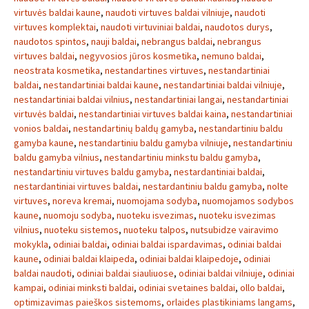
virtuvės baldai kaune
,
naudoti virtuves baldai vilniuje
,
naudoti
virtuves komplektai
,
naudoti virtuviniai baldai
,
naudotos durys
,
naudotos spintos
,
nauji baldai
,
nebrangus baldai
,
nebrangus
virtuves baldai
,
negyvosios jūros kosmetika
,
nemuno baldai
,
neostrata kosmetika
,
nestandartines virtuves
,
nestandartiniai
baldai
,
nestandartiniai baldai kaune
,
nestandartiniai baldai vilniuje
,
nestandartiniai baldai vilnius
,
nestandartiniai langai
,
nestandartiniai
virtuvės baldai
,
nestandartiniai virtuves baldai kaina
,
nestandartiniai
vonios baldai
,
nestandartinių baldų gamyba
,
nestandartiniu baldu
gamyba kaune
,
nestandartiniu baldu gamyba vilniuje
,
nestandartiniu
baldu gamyba vilnius
,
nestandartiniu minkstu baldu gamyba
,
nestandartiniu virtuves baldu gamyba
,
nestardantiniai baldai
,
nestardantiniai virtuves baldai
,
nestardantiniu baldu gamyba
,
nolte
virtuves
,
noreva kremai
,
nuomojama sodyba
,
nuomojamos sodybos
kaune
,
nuomoju sodyba
,
nuoteku isvezimas
,
nuoteku isvezimas
vilnius
,
nuoteku sistemos
,
nuoteku talpos
,
nutsubidze vairavimo
mokykla
,
odiniai baldai
,
odiniai baldai ispardavimas
,
odiniai baldai
kaune
,
odiniai baldai klaipeda
,
odiniai baldai klaipedoje
,
odiniai
baldai naudoti
,
odiniai baldai siauliuose
,
odiniai baldai vilniuje
,
odiniai
kampai
,
odiniai minksti baldai
,
odiniai svetaines baldai
,
ollo baldai
,
optimizavimas paieškos sistemoms
,
orlaides plastikiniams langams
,