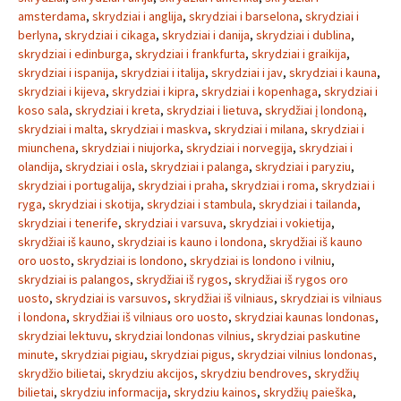
amsterdama
,
skrydziai i anglija
,
skrydziai i barselona
,
skrydziai i
berlyna
,
skrydziai i cikaga
,
skrydziai i danija
,
skrydziai i dublina
,
skrydziai i edinburga
,
skrydziai i frankfurta
,
skrydziai i graikija
,
skrydziai i ispanija
,
skrydziai i italija
,
skrydziai i jav
,
skrydziai i kauna
,
skrydziai i kijeva
,
skrydziai i kipra
,
skrydziai i kopenhaga
,
skrydziai i
koso sala
,
skrydziai i kreta
,
skrydziai i lietuva
,
skrydžiai į londoną
,
skrydziai i malta
,
skrydziai i maskva
,
skrydziai i milana
,
skrydziai i
miunchena
,
skrydziai i niujorka
,
skrydziai i norvegija
,
skrydziai i
olandija
,
skrydziai i osla
,
skrydziai i palanga
,
skrydziai i paryziu
,
skrydziai i portugalija
,
skrydziai i praha
,
skrydziai i roma
,
skrydziai i
ryga
,
skrydziai i skotija
,
skrydziai i stambula
,
skrydziai i tailanda
,
skrydziai i tenerife
,
skrydziai i varsuva
,
skrydziai i vokietija
,
skrydžiai iš kauno
,
skrydziai is kauno i londona
,
skrydžiai iš kauno
oro uosto
,
skrydziai is londono
,
skrydziai is londono i vilniu
,
skrydziai is palangos
,
skrydžiai iš rygos
,
skrydžiai iš rygos oro
uosto
,
skrydziai is varsuvos
,
skrydžiai iš vilniaus
,
skrydziai is vilniaus
i londona
,
skrydžiai iš vilniaus oro uosto
,
skrydziai kaunas londonas
,
skrydziai lektuvu
,
skrydziai londonas vilnius
,
skrydziai paskutine
minute
,
skrydziai pigiau
,
skrydziai pigus
,
skrydziai vilnius londonas
,
skrydžio bilietai
,
skrydziu akcijos
,
skrydziu bendroves
,
skrydžių
bilietai
,
skrydziu informacija
,
skrydziu kainos
,
skrydžių paieška
,