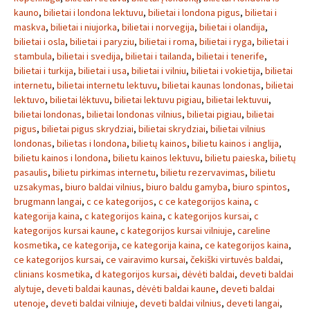
kauno
,
bilietai i londona lektuvu
,
bilietai i londona pigus
,
bilietai i
maskva
,
bilietai i niujorka
,
bilietai i norvegija
,
bilietai i olandija
,
bilietai i osla
,
bilietai i paryziu
,
bilietai i roma
,
bilietai i ryga
,
bilietai i
stambula
,
bilietai i svedija
,
bilietai i tailanda
,
bilietai i tenerife
,
bilietai i turkija
,
bilietai i usa
,
bilietai i vilniu
,
bilietai i vokietija
,
bilietai
internetu
,
bilietai internetu lektuvu
,
bilietai kaunas londonas
,
bilietai
lektuvo
,
bilietai lėktuvu
,
bilietai lektuvu pigiau
,
bilietai lektuvui
,
bilietai londonas
,
bilietai londonas vilnius
,
bilietai pigiau
,
bilietai
pigus
,
bilietai pigus skrydziai
,
bilietai skrydziai
,
bilietai vilnius
londonas
,
bilietas i londona
,
bilietų kainos
,
bilietu kainos i anglija
,
bilietu kainos i londona
,
bilietu kainos lektuvu
,
bilietu paieska
,
bilietų
pasaulis
,
bilietu pirkimas internetu
,
bilietu rezervavimas
,
bilietu
uzsakymas
,
biuro baldai vilnius
,
biuro baldu gamyba
,
biuro spintos
,
brugmann langai
,
c ce kategorijos
,
c ce kategorijos kaina
,
c
kategorija kaina
,
c kategorijos kaina
,
c kategorijos kursai
,
c
kategorijos kursai kaune
,
c kategorijos kursai vilniuje
,
careline
kosmetika
,
ce kategorija
,
ce kategorija kaina
,
ce kategorijos kaina
,
ce kategorijos kursai
,
ce vairavimo kursai
,
čekiški virtuvės baldai
,
clinians kosmetika
,
d kategorijos kursai
,
dėvėti baldai
,
deveti baldai
alytuje
,
deveti baldai kaunas
,
dėvėti baldai kaune
,
deveti baldai
utenoje
,
deveti baldai vilniuje
,
deveti baldai vilnius
,
deveti langai
,