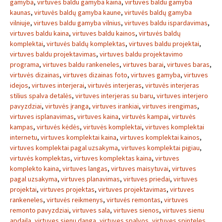
gamyba
,
virtuves baldu gamyba kaina
,
virtuves baldu gamyba
kaunas
,
virtuvės baldų gamyba kaune
,
virtuvės baldų gamyba
vilniuje
,
virtuves baldu gamyba vilnius
,
virtuves baldu ispardavimas
,
virtuves baldu kaina
,
virtuves baldu kainos
,
virtuvės baldų
komplektai
,
virtuvės baldų komplektas
,
virtuves baldu projektai
,
virtuves baldu projektavimas
,
virtuves baldu projektavimo
programa
,
virtuves baldu rankeneles
,
virtuves barai
,
virtuves baras
,
virtuvės dizainas
,
virtuves dizainas foto
,
virtuves gamyba
,
virtuves
idejos
,
virtuves interjerai
,
virtuvės interjeras
,
virtuvės interjeras
stilius spalva detalės
,
virtuves interjeras su baru
,
virtuves interjero
pavyzdziai
,
virtuvės įranga
,
virtuves irankiai
,
virtuves irengimas
,
virtuves isplanavimas
,
virtuves kaina
,
virtuvės kampai
,
virtuvės
kampas
,
virtuvės kėdės
,
virtuvės komplektai
,
virtuves komplektai
internetu
,
virtuves komplektai kaina
,
virtuves komplektai kainos
,
virtuves komplektai pagal uzsakyma
,
virtuves komplektai pigiau
,
virtuvės komplektas
,
virtuves komplektas kaina
,
virtuves
komplekto kaina
,
virtuves langas
,
virtuves maisytuvai
,
virtuves
pagal uzsakyma
,
virtuves planavimas
,
virtuves priedai
,
virtuves
projektai
,
virtuves projektas
,
virtuves projektavimas
,
virtuves
rankeneles
,
virtuvės reikmenys
,
virtuvės remontas
,
virtuves
remonto pavyzdziai
,
virtuves sala
,
virtuves sienos
,
virtuves sienu
apdaila
,
virtuves sienu danga
,
virtuves spalvos
,
virtuves spinteles
,