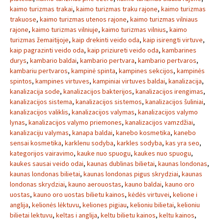
kaimo turizmas trakai
,
kaimo turizmas traku rajone
,
kaimo turizmas
trakuose
,
kaimo turizmas utenos rajone
,
kaimo turizmas vilniaus
rajone
,
kaimo turizmas vilniuje
,
kaimo turizmas vilnius
,
kaimo
turizmas žemaitijoje
,
kaip drekinti veido oda
,
kaip isirengti virtuve
,
kaip pagrazinti veido oda
,
kaip priziureti veido oda
,
kambarines
durys
,
kambario baldai
,
kambario pertvara
,
kambario pertvaros
,
kambariu pertvaros
,
kampinė spinta
,
kampines sekcijos
,
kampinės
spintos
,
kampines virtuves
,
kampiniai virtuves baldai
,
kanalizacija
,
kanalizacija sode
,
kanalizacijos bakterijos
,
kanalizacijos irengimas
,
kanalizacijos sistema
,
kanalizacijos sistemos
,
kanalizacijos šuliniai
,
kanalizacijos valiklis
,
kanalizacijos valymas
,
kanalizacijos valymo
lynas
,
kanalizacijos valymo priemones
,
kanalizacijos vamzdžiai
,
kanalizaciju valymas
,
kanapa baldai
,
kanebo kosmetika
,
kanebo
sensai kosmetika
,
karklenu sodyba
,
karkles sodyba
,
kas yra seo
,
kategorijos vairavimo
,
kauke nuo spuogu
,
kaukes nuo spuogu
,
kaukes sausai veido odai
,
kaunas dublinas bilietai
,
kaunas londonas
,
kaunas londonas bilietai
,
kaunas londonas pigus skrydziai
,
kaunas
londonas skrydziai
,
kauno aerouostas
,
kauno baldai
,
kauno oro
uostas
,
kauno oro uostas bilietu kainos
,
kėdės virtuvei
,
kelione i
anglija
,
kelionės lėktuvu
,
keliones pigiau
,
kelioniu bilietai
,
kelioniu
bilietai lektuvu
,
keltas i anglija
,
keltu bilietu kainos
,
keltu kainos
,