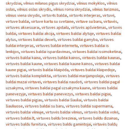
skrydziai
,
vilnius milanas pigus skrydziai
,
vilnius mokyklos
,
vilnius
oslas
,
vilnius oslas skrydis
,
vilnius roma skrydziai
,
vilnius turizmas
,
vilnius viena skrydis
,
virtuv4s baldai
,
virtuv4s interjeras
,
virtuvė
,
virtuve baldai
,
virtuve kartu su svetaine
,
virtuve su baru
,
virtuvės
,
virtuves aksesuarai
,
virtuves apdaila
,
virtuvės apšvietimas
,
virtuvės
baldai
,
virtuves baldai akcija
,
virtuves baldai alytuje
,
virtuves baldai
alytus
,
virtuves baldai deveti
,
virtuves baldai gamyba
,
virtuves
baldai interjeras
,
virtuves baldai internetu
,
virtuves baldai is
lenkijos
,
virtuves baldai ispardavimas
,
virtuves baldai issimoketinai
,
virtuvės baldai kaina
,
virtuves baldai kainos
,
virtuvės baldai kaunas
,
virtuvės baldai kaune
,
virtuves baldai kaune kainos
,
virtuves baldai
kaune pigiai
,
virtuvės baldai klaipėda
,
virtuves baldai klaipedoje
,
virtuvės baldai komplektai
,
virtuves baldai marijampoleje
,
virtuves
baldai mazai virtuvei
,
virtuves baldai naudoti
,
virtuves baldai pagal
uzsakyma
,
virtuves baldai pagal uzsakyma kaune
,
virtuves baldai
panevezyje
,
virtuves baldai panevezys
,
virtuves baldai pigiai
,
virtuves baldai pigiau
,
virtuvės baldai šiauliai
,
virtuvės baldai
šiauliuose
,
virtuves baldai su baru
,
virtuves baldai supermama
,
virtuvės baldai vilniuje
,
virtuvės baldai vilnius
,
virtuvės baldai vokė
,
virtuves baldai.lt
,
virtuves baldu breziniai
,
virtuves baldu dizainas
,
virtuves baldu furnitura
,
virtuves baldu gamintojai
,
virtuvės baldų