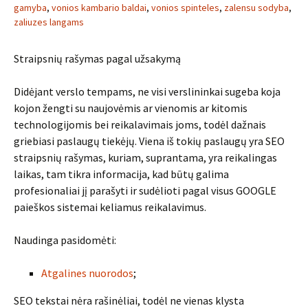
gamyba
,
vonios kambario baldai
,
vonios spinteles
,
zalensu sodyba
,
zaliuzes langams
Straipsnių rašymas pagal užsakymą
Didėjant verslo tempams, ne visi verslininkai sugeba koja
kojon žengti su naujovėmis ar vienomis ar kitomis
technologijomis bei reikalavimais joms, todėl dažnais
griebiasi paslaugų tiekėjų. Viena iš tokių paslaugų yra SEO
straipsnių rašymas, kuriam, suprantama, yra reikalingas
laikas, tam tikra informacija, kad būtų galima
profesionaliai jį parašyti ir sudėlioti pagal visus GOOGLE
paieškos sistemai keliamus reikalavimus.
Naudinga pasidomėti:
Atgalines nuorodos
;
SEO tekstai nėra rašinėliai, todėl ne vienas klysta