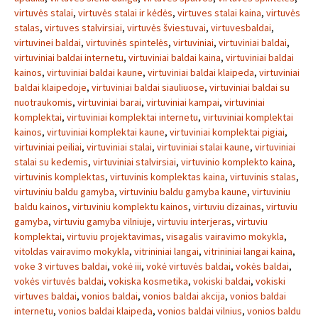
virtuvės stalai
,
virtuvės stalai ir kėdės
,
virtuves stalai kaina
,
virtuvės
stalas
,
virtuves stalvirsiai
,
virtuvės šviestuvai
,
virtuvesbaldai
,
virtuvinei baldai
,
virtuvinės spintelės
,
virtuviniai
,
virtuviniai baldai
,
virtuviniai baldai internetu
,
virtuviniai baldai kaina
,
virtuviniai baldai
kainos
,
virtuviniai baldai kaune
,
virtuviniai baldai klaipeda
,
virtuviniai
baldai klaipedoje
,
virtuviniai baldai siauliuose
,
virtuviniai baldai su
nuotraukomis
,
virtuviniai barai
,
virtuviniai kampai
,
virtuviniai
komplektai
,
virtuviniai komplektai internetu
,
virtuviniai komplektai
kainos
,
virtuviniai komplektai kaune
,
virtuviniai komplektai pigiai
,
virtuviniai peiliai
,
virtuviniai stalai
,
virtuviniai stalai kaune
,
virtuviniai
stalai su kedemis
,
virtuviniai stalvirsiai
,
virtuvinio komplekto kaina
,
virtuvinis komplektas
,
virtuvinis komplektas kaina
,
virtuvinis stalas
,
virtuviniu baldu gamyba
,
virtuviniu baldu gamyba kaune
,
virtuviniu
baldu kainos
,
virtuviniu komplektu kainos
,
virtuviu dizainas
,
virtuviu
gamyba
,
virtuviu gamyba vilniuje
,
virtuviu interjeras
,
virtuviu
komplektai
,
virtuviu projektavimas
,
visagalis vairavimo mokykla
,
vitoldas vairavimo mokykla
,
vitrininiai langai
,
vitrininiai langai kaina
,
voke 3 virtuves baldai
,
vokė iii
,
vokė virtuvės baldai
,
vokės baldai
,
vokės virtuvės baldai
,
vokiska kosmetika
,
vokiski baldai
,
vokiski
virtuves baldai
,
vonios baldai
,
vonios baldai akcija
,
vonios baldai
internetu
,
vonios baldai klaipeda
,
vonios baldai vilnius
,
vonios baldu