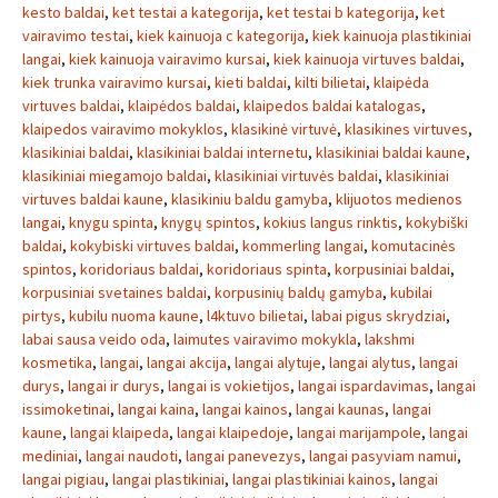
kesto baldai
,
ket testai a kategorija
,
ket testai b kategorija
,
ket
vairavimo testai
,
kiek kainuoja c kategorija
,
kiek kainuoja plastikiniai
langai
,
kiek kainuoja vairavimo kursai
,
kiek kainuoja virtuves baldai
,
kiek trunka vairavimo kursai
,
kieti baldai
,
kilti bilietai
,
klaipėda
virtuves baldai
,
klaipėdos baldai
,
klaipedos baldai katalogas
,
klaipedos vairavimo mokyklos
,
klasikinė virtuvė
,
klasikines virtuves
,
klasikiniai baldai
,
klasikiniai baldai internetu
,
klasikiniai baldai kaune
,
klasikiniai miegamojo baldai
,
klasikiniai virtuvės baldai
,
klasikiniai
virtuves baldai kaune
,
klasikiniu baldu gamyba
,
klijuotos medienos
langai
,
knygu spinta
,
knygų spintos
,
kokius langus rinktis
,
kokybiški
baldai
,
kokybiski virtuves baldai
,
kommerling langai
,
komutacinės
spintos
,
koridoriaus baldai
,
koridoriaus spinta
,
korpusiniai baldai
,
korpusiniai svetaines baldai
,
korpusinių baldų gamyba
,
kubilai
pirtys
,
kubilu nuoma kaune
,
l4ktuvo bilietai
,
labai pigus skrydziai
,
labai sausa veido oda
,
laimutes vairavimo mokykla
,
lakshmi
kosmetika
,
langai
,
langai akcija
,
langai alytuje
,
langai alytus
,
langai
durys
,
langai ir durys
,
langai is vokietijos
,
langai ispardavimas
,
langai
issimoketinai
,
langai kaina
,
langai kainos
,
langai kaunas
,
langai
kaune
,
langai klaipeda
,
langai klaipedoje
,
langai marijampole
,
langai
mediniai
,
langai naudoti
,
langai panevezys
,
langai pasyviam namui
,
langai pigiau
,
langai plastikiniai
,
langai plastikiniai kainos
,
langai