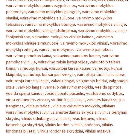
vairavimo mokyklos panevezyje kainos
,
vairavimo mokyklos
panevezys
,
vairavimo mokyklos plungeje
,
vairavimo mokyklos
siauliai
,
vairavimo mokyklos siauliuose
,
vairavimo mokyklos
telsiuose
,
vairavimo mokyklos utenoje
,
vairavimo mokyklos vilniuje
,
vairavimo mokyklos vilniuje atsiliepimai
,
vairavimo mokyklos vilniuje
fabijoniskese
,
vairavimo mokyklos vilniuje kainos
,
vairavimo
mokyklos vilniuje zirmunuose
,
vairavimo mokyklos vilnius
,
vairavimo
mokyklų reitingai
,
vairavimo mokymas
,
vairavimo pamokos
,
vairavimo pamokos kaina
,
vairavimo pamokos kaune
,
vairavimo
pamokos vilniuje
,
vairavimo teisiu kategorijos
,
vairuotojo teises
kaina
,
vairuotoju kursai
,
vairuotoju kursai kaune
,
vairuotoju kursai
klaipeda
,
vairuotoju kursai panevezyje
,
vairuotoju kursai siauliuose
,
vairuotoju kursai vilniuje
,
vakaru langai
,
valgomojo baldai
,
valgomojo
stalai
,
varkojo langai
,
varnelio vairavimo mokykla
,
vesida spintos
,
vesida spintu kainos
,
vesida spintu pasaulis
,
vestuvems sodybos
,
vieta vestuvems vilniuje
,
vietine kanalizacija
,
vietines kanalizacijos
irengimas
,
vilniaus baldai
,
vilniaus vairavimo mokykla
,
vilniaus
vairavimo mokyklos
,
vilnius amsterdamas skrydziai
,
vilnius berlynas
skrydis
,
vilnius edinburgas
,
vilnius kijevas lektuvu
,
vilnius
kopenhaga skrydziai
,
vilnius london
,
vilnius londonas
,
vilnius
londonas bilietai
,
vilnius londonas skrydziai
,
vilnius maskva