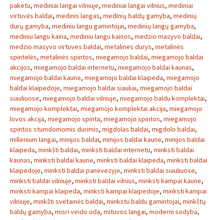
paketu
,
mediniai langai vilniuje
,
mediniai langai vilnius
,
mediniai
virtuvės baldai
,
medinis langas
,
medinių baldų gamyba
,
medinių
durų gamyba
,
mediniu langu gamintojai
,
medinių langų gamyba
,
mediniu langu kaina
,
mediniu langu kainos
,
medzio masyvo baldai
,
medzio masyvo virtuves baldai
,
metalines durys
,
metalinės
spintelės
,
metalinės spintos
,
miegamojo baldai
,
miegamojo baldai
akcijos
,
miegamojo baldai internetu
,
miegamojo baldai kaunas
,
miegamojo baldai kaune
,
miegamojo baldai klaipeda
,
miegamojo
baldai klaipedoje
,
miegamojo baldai siauliai
,
miegamojo baldai
siauliuose
,
miegamojo baldai vilniuje
,
miegamojo baldu komplektai
,
miegamojo komplektai
,
miegamojo komplektai akcija
,
miegamojo
lovos akcija
,
miegamojo spinta
,
miegamojo spintos
,
miegamojo
spintos stumdomomis durimis
,
migdolas baldai
,
migdolo baldai
,
millenium langai
,
minijos baldai
,
minijos baldai kaune
,
minijos baldai
klaipeda
,
minkšti baldai
,
minksti baldai internetu
,
minksti baldai
kaunas
,
minksti baldai kaune
,
minksti baldai klaipeda
,
minksti baldai
klaipedoje
,
minksti baldai panevezyje
,
minksti baldai siauliuose
,
minksti baldai vilniuje
,
minksti baldai vilnius
,
minksti kampai kaune
,
minksti kampai klaipeda
,
minksti kampai klaipedoje
,
minksti kampai
vilniuje
,
minkšti svetainės baldai
,
minkstu baldu gamintojai
,
minkštų
baldų gamyba
,
misri veido oda
,
mituvos langai
,
moderni sodyba
,