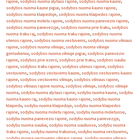
rajone
,
sodybos nuoma alytaus rajone
,
sodybos nuoma kaune
,
sodybos nuoma kaune pigiai
,
sodybos nuoma kauno rajone
,
sodybos nuoma klaipedoje
,
sodybos nuoma klaipedos rajone
,
sodybos nuoma moletu rajone
,
sodybos nuoma panevezio rajone
,
sodybos nuoma panevezyje
,
sodybos nuoma prie traku
,
sodybos
nuoma traku raj
,
sodybos nuoma traku rajone
,
sodybos nuoma
utenos rajone
,
sodybos nuoma vestuvems
,
sodybos nuoma vilniaus
rajone
,
sodybos nuoma vilniuje
,
sodybos nuoma vilniuje
gimtadieniui
,
sodybos nuoma vilniuje pigiai
,
sodybos panevezio
rajone
,
sodybos prie ezero
,
sodybos prie traku
,
sodybos siauliu
rajone
,
sodybos traku rajone
,
sodybos utenos rajone
,
sodybos
vestuvems
,
sodybos vestuvems kaune
,
sodybos vestuvems kauno
rajone
,
sodybos vestuvems vilniuje
,
sodybos vilniaus rajone
,
sodybos vilniaus rajone nuoma
,
sodybos vilniuje
,
sodybos vilniuje
nuoma
,
sodybu nuoma alytaus rajone
,
sodybu nuoma kaune
,
sodybu
nuoma kauno raj
,
sodybu nuoma kauno rajone
,
sodybu nuoma
klaipeda
,
sodybu nuoma klaipedoje
,
sodybu nuoma klaipedos
rajone
,
sodybu nuoma moletu rajone
,
sodybu nuoma moletuose
,
sodybu nuoma panevezio rajone
,
sodybu nuoma panevezyje
,
sodybu nuoma siauliai
,
sodybu nuoma siauliuose
,
sodybu nuoma
traku rajone
,
sodybu nuoma trakuose
,
sodybu nuoma vestuvems
,
sodybu nuoma vestuvems vilniaus rajone
,
sodybu nuoma vilniaus