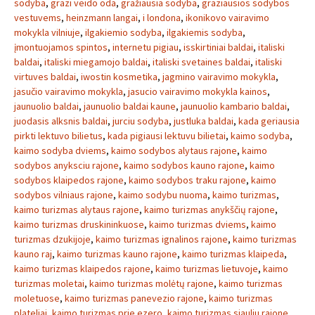
sodyba
,
grazi veido oda
,
gražiausia sodyba
,
graziausios sodybos
vestuvems
,
heinzmann langai
,
i londona
,
ikonikovo vairavimo
mokykla vilniuje
,
ilgakiemio sodyba
,
ilgakiemis sodyba
,
įmontuojamos spintos
,
internetu pigiau
,
isskirtiniai baldai
,
italiski
baldai
,
italiski miegamojo baldai
,
italiski svetaines baldai
,
italiski
virtuves baldai
,
iwostin kosmetika
,
jagmino vairavimo mokykla
,
jasučio vairavimo mokykla
,
jasucio vairavimo mokykla kainos
,
jaunuolio baldai
,
jaunuolio baldai kaune
,
jaunuolio kambario baldai
,
juodasis alksnis baldai
,
jurciu sodyba
,
justluka baldai
,
kada geriausia
pirkti lektuvo bilietus
,
kada pigiausi lektuvu bilietai
,
kaimo sodyba
,
kaimo sodyba dviems
,
kaimo sodybos alytaus rajone
,
kaimo
sodybos anyksciu rajone
,
kaimo sodybos kauno rajone
,
kaimo
sodybos klaipedos rajone
,
kaimo sodybos traku rajone
,
kaimo
sodybos vilniaus rajone
,
kaimo sodybu nuoma
,
kaimo turizmas
,
kaimo turizmas alytaus rajone
,
kaimo turizmas anykščių rajone
,
kaimo turizmas druskininkuose
,
kaimo turizmas dviems
,
kaimo
turizmas dzukijoje
,
kaimo turizmas ignalinos rajone
,
kaimo turizmas
kauno raj
,
kaimo turizmas kauno rajone
,
kaimo turizmas klaipeda
,
kaimo turizmas klaipedos rajone
,
kaimo turizmas lietuvoje
,
kaimo
turizmas moletai
,
kaimo turizmas molėtų rajone
,
kaimo turizmas
moletuose
,
kaimo turizmas panevezio rajone
,
kaimo turizmas
plateliai
,
kaimo turizmas prie ezero
,
kaimo turizmas siauliu rajone
,