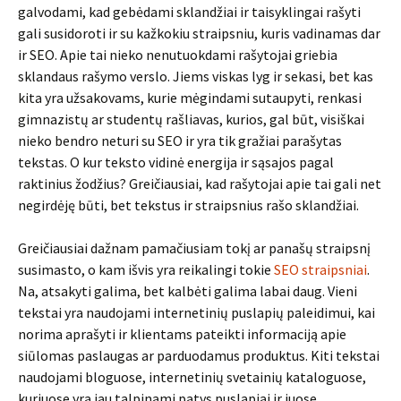
galvodami, kad gebėdami sklandžiai ir taisyklingai rašyti
gali susidoroti ir su kažkokiu straipsniu, kuris vadinamas dar
ir SEO. Apie tai nieko nenutuokdami rašytojai griebia
sklandaus rašymo verslo. Jiems viskas lyg ir sekasi, bet kas
kita yra užsakovams, kurie mėgindami sutaupyti, renkasi
gimnazistų ar studentų rašliavas, kurios, gal būt, visiškai
nieko bendro neturi su SEO ir yra tik gražiai parašytas
tekstas. O kur teksto vidinė energija ir sąsajos pagal
raktinius žodžius? Greičiausiai, kad rašytojai apie tai gali net
negirdėję būti, bet tekstus ir straipsnius rašo sklandžiai.
Greičiausiai dažnam pamačiusiam tokį ar panašų straipsnį
susimasto, o kam išvis yra reikalingi tokie
SEO straipsniai
.
Na, atsakyti galima, bet kalbėti galima labai daug. Vieni
tekstai yra naudojami internetinių puslapių paleidimui, kai
norima aprašyti ir klientams pateikti informaciją apie
siūlomas paslaugas ar parduodamus produktus. Kiti tekstai
naudojami bloguose, internetinių svetainių kataloguose,
kuriuose yra jau talpinami patys puslapiai ir juose