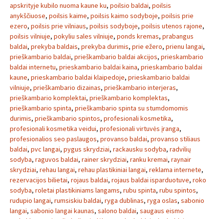
apskrityje kubilo nuoma kaune ku
,
poilsio baldai
,
poilsis
anykščiuose
,
poilsis kaime
,
poilsis kaimo sodyboje
,
poilsis prie
ezero
,
poilsis prie vilniaus
,
poilsis sodyboje
,
poilsis utenos rajone
,
poilsis vilniuje
,
pokyliu sales vilniuje
,
ponds kremas
,
prabangus
baldai
,
prekyba baldais
,
prekyba durimis
,
prie ežero
,
prienu langai
,
prieškambario baldai
,
prieškambario baldai akcijos
,
prieskambario
baldai internetu
,
prieskambario baldai kaina
,
prieskambario baldai
kaune
,
prieskambario baldai klaipedoje
,
prieskambario baldai
vilniuje
,
prieškambario dizainas
,
prieškambario interjeras
,
prieškambario komplektai
,
prieškambario komplektas
,
prieškambario spinta
,
prieškambario spinta su stumdomomis
durimis
,
prieškambario spintos
,
profesionali kosmetika
,
profesionali kosmetika veidui
,
profesionali virtuvės įranga
,
profesionalios seo paslaugos
,
provanso baldai
,
provanso stiliaus
baldai
,
pvc langai
,
pygus skrydziai
,
rackausku sodyba
,
radvilių
sodyba
,
raguvos baldai
,
rainer skrydziai
,
ranku kremai
,
raynair
skrydziai
,
rehau langai
,
rehau plastikiniai langai
,
reklama internete
,
rezervacijos bilietai
,
rojaus baldai
,
rojaus baldai isparduotuve
,
roko
sodyba
,
roletai plastikiniams langams
,
rubu spinta
,
rubu spintos
,
rudupio langai
,
rumsiskiu baldai
,
ryga dublinas
,
ryga oslas
,
sabonio
langai
,
sabonio langai kaunas
,
salono baldai
,
saugaus eismo