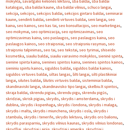
mokykla
,
savaitgalio kelionės lėktuvu
,
sba baldai
,
sba baldai
katalogas
,
sba baldai kaune
,
sba baldai vilnius
,
schuco langai
,
sekcija
,
sekcijos
,
sekcijos baldai
,
sekcijos gintaro baldai
,
seminarai
kaune
,
sendinti baldai
,
sendinti virtuves baldai
,
seni langai
,
seo
kaina
,
seo kainos
,
seo kas tai
,
seo konsultacijos
,
seo marketingas
,
seo mokymai
,
seo optimizacija
,
seo optimizavimas
,
seo
optimizavimas kaina
,
seo paslaugos
,
seo paslaugos kaina
,
seo
paslaugos kainos
,
seo straipsniai
,
seo straipsniu rasymas
,
seo
straipsniu talpinimas
,
seo tai
,
seo tekstai
,
seo tyrimai
,
shiseido
kosmetika
,
siauliu baldai
,
siauliu vairavimo mokyklos
,
sieninė spinta
,
sienine spinta kaina
,
sienines spintos kaina
,
sienines spintos kainos
,
sieniniu spintu kainos
,
siguldos baldai
,
siguldos baldai kainos
,
siguldos virtuves baldai
,
siltas langas
,
šilti langai
,
silti plastikiniai
langai
,
silutes baldai
,
šilutės virtuvės baldai
,
sisteminiai baldai
,
skandinaviski langai
,
skandinavisko tipo langai
,
skelbiu.lt spintos
,
skraja baldai
,
skrendu pigiau
,
skrendu pigu
,
skrendu pigūs
,
skridziai
,
skrisk pigiau
,
skrydis
,
skrydis i amsterdama
,
skrydis i
dublina
,
skrydis i kopenhaga
,
skrydis i londona
,
skrydis i malaga
,
skrydis i malta
,
skrydis i miunchena
,
skrydis i osla
,
skrydis i
stambula
,
skrydis i tenerife
,
skrydis lektuvu
,
skrydis oro balionu
,
skrydis parasparniu
,
skrydis vilnius kaunas
,
skrydis vilnius londonas
,
skrydžiai
,
skrydziai i airija
,
skrydziai i amerika
,
skrydziai i