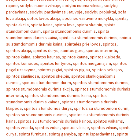
rajone
,
sodybu nuoma vilniuje
,
sodybu nuoma vilnius
,
sodybų
pardavimas
,
sodybu pardavimas lietuvoje
,
sodybu projektai
,
sofa
lova akcija
,
sofos lovos akcija
,
sostines vairavimo mokykla
,
spinta
,
spinta akcija
,
spinta kaina
,
spinta lova
,
spinta skelbiu
,
spinta
stumdomom durim
,
spinta stumdomomis durimis
,
spinta
stumdomomis durimis kaina
,
spinta su stumdomomis durimis
,
spinta
su stumdomomis durimis kaina
,
spintelės prie lovos
,
spintos
,
spintos akcija
,
spintos durys
,
spintos guru
,
spintos internetu
,
spintos kaina
,
spintos kaunas
,
spintos kaune
,
spintos klaipeda
,
spintos komodos
,
spintos lentynos
,
spintos miegamajam
,
spintos
pagal uzsakyma
,
spintos pigiai
,
spintos pigiau
,
spintos sekcijos
,
spintos siauliuose
,
spintos skelbiu
,
spintos slankiojančiomis
durimis
,
spintos stumdomom durim
,
spintos stumdomomis durimis
,
spintos stumdomomis durimis akcija
,
spintos stumdomomis durimis
internetu
,
spintos stumdomomis durimis kaina
,
spintos
stumdomomis durimis kainos
,
spintos stumdomomis durimis
klaipeda
,
spintos stumdomos durys
,
spintos su stumdomom durim
,
spintos su stumdomomis durimis
,
spintos su stumdomomis durimis
kaina
,
spintos su stumdomomis durimis kainos
,
spintos vaikams
,
spintos vesida
,
spintos vidus
,
spintos vilniuje
,
spintos vilnius
,
spintu
durys
,
spintu furnitura
,
spintų gamyba
,
spintu ispardavimas
,
spintu