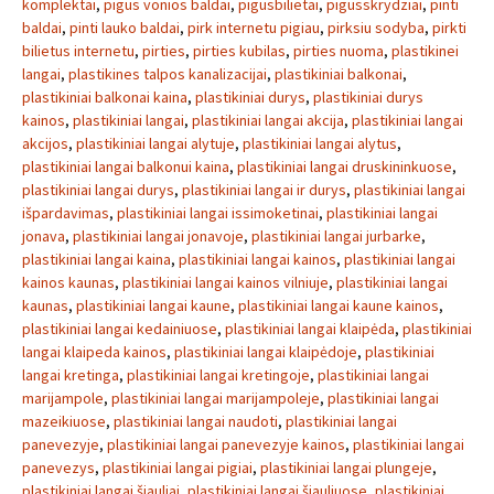
komplektai
,
pigus vonios baldai
,
pigusbilietai
,
pigusskrydziai
,
pinti
baldai
,
pinti lauko baldai
,
pirk internetu pigiau
,
pirksiu sodyba
,
pirkti
bilietus internetu
,
pirties
,
pirties kubilas
,
pirties nuoma
,
plastikinei
langai
,
plastikines talpos kanalizacijai
,
plastikiniai balkonai
,
plastikiniai balkonai kaina
,
plastikiniai durys
,
plastikiniai durys
kainos
,
plastikiniai langai
,
plastikiniai langai akcija
,
plastikiniai langai
akcijos
,
plastikiniai langai alytuje
,
plastikiniai langai alytus
,
plastikiniai langai balkonui kaina
,
plastikiniai langai druskininkuose
,
plastikiniai langai durys
,
plastikiniai langai ir durys
,
plastikiniai langai
išpardavimas
,
plastikiniai langai issimoketinai
,
plastikiniai langai
jonava
,
plastikiniai langai jonavoje
,
plastikiniai langai jurbarke
,
plastikiniai langai kaina
,
plastikiniai langai kainos
,
plastikiniai langai
kainos kaunas
,
plastikiniai langai kainos vilniuje
,
plastikiniai langai
kaunas
,
plastikiniai langai kaune
,
plastikiniai langai kaune kainos
,
plastikiniai langai kedainiuose
,
plastikiniai langai klaipėda
,
plastikiniai
langai klaipeda kainos
,
plastikiniai langai klaipėdoje
,
plastikiniai
langai kretinga
,
plastikiniai langai kretingoje
,
plastikiniai langai
marijampole
,
plastikiniai langai marijampoleje
,
plastikiniai langai
mazeikiuose
,
plastikiniai langai naudoti
,
plastikiniai langai
panevezyje
,
plastikiniai langai panevezyje kainos
,
plastikiniai langai
panevezys
,
plastikiniai langai pigiai
,
plastikiniai langai plungeje
,
plastikiniai langai šiauliai
,
plastikiniai langai šiauliuose
,
plastikiniai