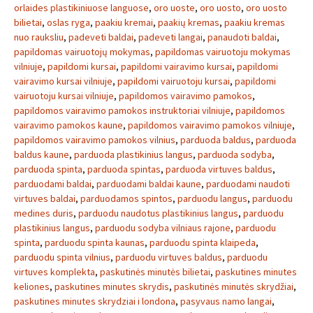
orlaides plastikiniuose languose
,
oro uoste
,
oro uosto
,
oro uosto
bilietai
,
oslas ryga
,
paakiu kremai
,
paakių kremas
,
paakiu kremas
nuo rauksliu
,
padeveti baldai
,
padeveti langai
,
panaudoti baldai
,
papildomas vairuotojų mokymas
,
papildomas vairuotoju mokymas
vilniuje
,
papildomi kursai
,
papildomi vairavimo kursai
,
papildomi
vairavimo kursai vilniuje
,
papildomi vairuotoju kursai
,
papildomi
vairuotoju kursai vilniuje
,
papildomos vairavimo pamokos
,
papildomos vairavimo pamokos instruktoriai vilniuje
,
papildomos
vairavimo pamokos kaune
,
papildomos vairavimo pamokos vilniuje
,
papildomos vairavimo pamokos vilnius
,
parduoda baldus
,
parduoda
baldus kaune
,
parduoda plastikinius langus
,
parduoda sodyba
,
parduoda spinta
,
parduoda spintas
,
parduoda virtuves baldus
,
parduodami baldai
,
parduodami baldai kaune
,
parduodami naudoti
virtuves baldai
,
parduodamos spintos
,
parduodu langus
,
parduodu
medines duris
,
parduodu naudotus plastikinius langus
,
parduodu
plastikinius langus
,
parduodu sodyba vilniaus rajone
,
parduodu
spinta
,
parduodu spinta kaunas
,
parduodu spinta klaipeda
,
parduodu spinta vilnius
,
parduodu virtuves baldus
,
parduodu
virtuves komplekta
,
paskutinės minutės bilietai
,
paskutines minutes
keliones
,
paskutines minutes skrydis
,
paskutinės minutės skrydžiai
,
paskutines minutes skrydziai i londona
,
pasyvaus namo langai
,