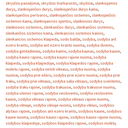
skrydziu pasiulymai
,
skrydziu tvarkarastis
,
skydziai
,
slankiojamos
durys
,
slankiojančios durys
,
slankiojančios durys kaina
,
slankiojančios pertvaros
,
slankiojančios sistemos
,
slankiojančios
sistemos kaina
,
slankiojancios spintos
,
slankiosios durys
,
slankiosios sistemos
,
slenkančios durys
,
slenkančios sistemos
,
slenkančios sistemos kaina
,
slenkancios sistemos kainos
,
slenkancios sistemos klaipeda
,
sodo baldai
,
sodyba
,
sodyba ant
ezero kranto
,
sodyba ant ezero kranto nuoma
,
sodyba dviems
,
sodyba gimtadieniui
,
sodyba kaime
,
sodyba kaunas
,
sodyba kaune
,
sodyba kauno rajone
,
sodyba kauno rajone nuoma
,
sodyba
klaipeda
,
sodyba klaipedoje
,
sodyba klaipedos rajone
,
sodyba
moletu rajone
,
sodyba netoli vilniaus
,
sodyba nuoma
,
sodyba
nuomai
,
sodyba prie ežero
,
sodyba prie ezero nuoma
,
sodyba prie
traku
,
sodyba prie vilniaus
,
sodyba salia vilniaus
,
sodyba sventems
,
sodyba traku rajone
,
sodyba trakuose
,
sodyba trakuose nuoma
,
sodyba utenos rajone
,
sodyba vestuvems
,
sodyba vestuvems
kaune
,
sodyba vilniaus rajone
,
sodyba vilniaus rajone nuoma
,
sodyba vilniuje
,
sodyba vilniuje nuoma
,
sodyba vilnius
,
sodybos
alytaus rajone
,
sodybos ant ezero kranto
,
sodybos kaune
,
sodybos
kaune nuoma
,
sodybos kauno rajone
,
sodybos kauno rajone nuoma
,
sodybos klaipedoje
,
sodybos klaipedos rajone
,
sodybos molėtų