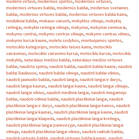
moderni virtuvė
,
modernios spintos
,
modernios virtuves
,
modernios virtuves baldai
,
modernūs baldai
,
modernus svetaines
baldai
,
modernus virtuves baldai
,
modernus virtuves baldai kaina
,
moduliniai baldai
,
mokausi vairuoti
,
mokyklos vilniuje
,
mokyklų
reitingai
,
mokyklu reitingai vilniuje
,
mokymai
,
mokymai seminarai
,
mokymo centrai
,
mokymo centras vilniuje
,
mokymo centras vilnius
,
mokymo kursai kaune
,
moletu sodybos
,
montuojamos spintos
,
motociklo kategorijos
,
motociklo teises kaina
,
motociklo
vairavimas
,
motociklo vairavimo kursai
,
motociklu kursai
,
motociklu
mokykla
,
naturalaus medzio baldai
,
naturalaus medzio virtuves
baldai
,
naudota spinta
,
naudoti baldai
,
naudoti baldai kaune
,
naudoti
baldai šiauliuose
,
naudoti baldai vilniuje
,
naudoti baldai vilnius
,
naudoti jaunuolio baldai
,
naudoti langai
,
naudoti langai ir durys
,
naudoti langai kaunas
,
naudoti langai kaune
,
naudoti langai vilniuje
,
naudoti langai vilnius
,
naudoti mediniai langai
,
naudoti miegamojo
baldai
,
naudoti odiniai baldai
,
naudoti plastikiniai langai
,
naudoti
plastikiniai langai ir durys
,
naudoti plastikiniai langai kainos
,
naudoti
plastikiniai langai kaunas
,
naudoti plastikiniai langai kaune
,
naudoti
plastikiniai langai klaipeda
,
naudoti plastikiniai langai kretinga
,
naudoti plastikiniai langai panevezyje
,
naudoti plastikiniai langai
vilniuje
,
naudoti plastikiniai langai vilnius
,
naudoti vaikiski baldai
,
naudoti virtuvės baldai
,
naudoti virtuves baldai kaunas
,
naudoti