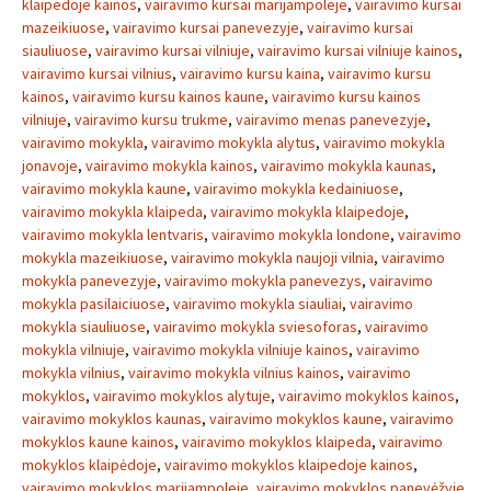
klaipedoje kainos
,
vairavimo kursai marijampoleje
,
vairavimo kursai
mazeikiuose
,
vairavimo kursai panevezyje
,
vairavimo kursai
siauliuose
,
vairavimo kursai vilniuje
,
vairavimo kursai vilniuje kainos
,
vairavimo kursai vilnius
,
vairavimo kursu kaina
,
vairavimo kursu
kainos
,
vairavimo kursu kainos kaune
,
vairavimo kursu kainos
vilniuje
,
vairavimo kursu trukme
,
vairavimo menas panevezyje
,
vairavimo mokykla
,
vairavimo mokykla alytus
,
vairavimo mokykla
jonavoje
,
vairavimo mokykla kainos
,
vairavimo mokykla kaunas
,
vairavimo mokykla kaune
,
vairavimo mokykla kedainiuose
,
vairavimo mokykla klaipeda
,
vairavimo mokykla klaipedoje
,
vairavimo mokykla lentvaris
,
vairavimo mokykla londone
,
vairavimo
mokykla mazeikiuose
,
vairavimo mokykla naujoji vilnia
,
vairavimo
mokykla panevezyje
,
vairavimo mokykla panevezys
,
vairavimo
mokykla pasilaiciuose
,
vairavimo mokykla siauliai
,
vairavimo
mokykla siauliuose
,
vairavimo mokykla sviesoforas
,
vairavimo
mokykla vilniuje
,
vairavimo mokykla vilniuje kainos
,
vairavimo
mokykla vilnius
,
vairavimo mokykla vilnius kainos
,
vairavimo
mokyklos
,
vairavimo mokyklos alytuje
,
vairavimo mokyklos kainos
,
vairavimo mokyklos kaunas
,
vairavimo mokyklos kaune
,
vairavimo
mokyklos kaune kainos
,
vairavimo mokyklos klaipeda
,
vairavimo
mokyklos klaipėdoje
,
vairavimo mokyklos klaipedoje kainos
,
vairavimo mokyklos marijampoleje
,
vairavimo mokyklos panevėžyje
,