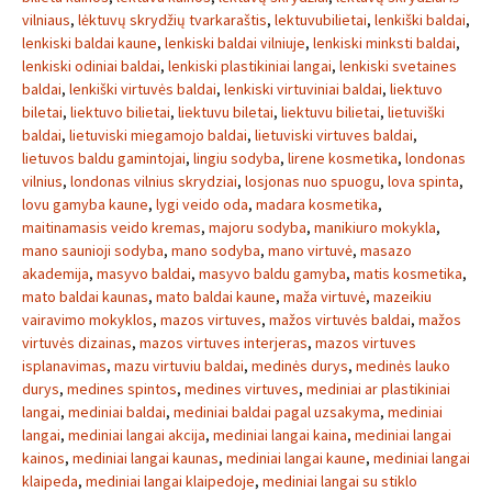
vilniaus
,
lėktuvų skrydžių tvarkaraštis
,
lektuvubilietai
,
lenkiški baldai
,
lenkiski baldai kaune
,
lenkiski baldai vilniuje
,
lenkiski minksti baldai
,
lenkiski odiniai baldai
,
lenkiski plastikiniai langai
,
lenkiski svetaines
baldai
,
lenkiški virtuvės baldai
,
lenkiski virtuviniai baldai
,
liektuvo
biletai
,
liektuvo bilietai
,
liektuvu biletai
,
liektuvu bilietai
,
lietuviški
baldai
,
lietuviski miegamojo baldai
,
lietuviski virtuves baldai
,
lietuvos baldu gamintojai
,
lingiu sodyba
,
lirene kosmetika
,
londonas
vilnius
,
londonas vilnius skrydziai
,
losjonas nuo spuogu
,
lova spinta
,
lovu gamyba kaune
,
lygi veido oda
,
madara kosmetika
,
maitinamasis veido kremas
,
majoru sodyba
,
manikiuro mokykla
,
mano saunioji sodyba
,
mano sodyba
,
mano virtuvė
,
masazo
akademija
,
masyvo baldai
,
masyvo baldu gamyba
,
matis kosmetika
,
mato baldai kaunas
,
mato baldai kaune
,
maža virtuvė
,
mazeikiu
vairavimo mokyklos
,
mazos virtuves
,
mažos virtuvės baldai
,
mažos
virtuvės dizainas
,
mazos virtuves interjeras
,
mazos virtuves
isplanavimas
,
mazu virtuviu baldai
,
medinės durys
,
medinės lauko
durys
,
medines spintos
,
medines virtuves
,
mediniai ar plastikiniai
langai
,
mediniai baldai
,
mediniai baldai pagal uzsakyma
,
mediniai
langai
,
mediniai langai akcija
,
mediniai langai kaina
,
mediniai langai
kainos
,
mediniai langai kaunas
,
mediniai langai kaune
,
mediniai langai
klaipeda
,
mediniai langai klaipedoje
,
mediniai langai su stiklo