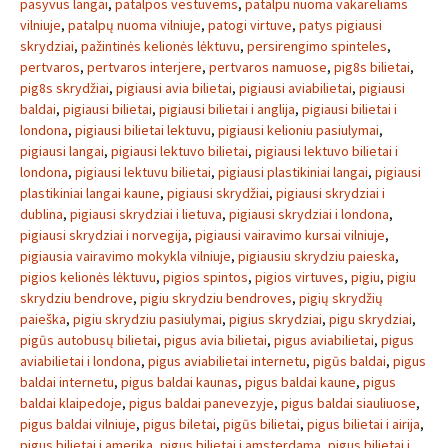
pasyvus langai
,
patalpos vestuvems
,
patalpu nuoma vakareliams
vilniuje
,
patalpų nuoma vilniuje
,
patogi virtuve
,
patys pigiausi
skrydziai
,
pažintinės kelionės lėktuvu
,
persirengimo spinteles
,
pertvaros
,
pertvaros interjere
,
pertvaros namuose
,
pig8s bilietai
,
pig8s skrydžiai
,
pigiausi avia bilietai
,
pigiausi aviabilietai
,
pigiausi
baldai
,
pigiausi bilietai
,
pigiausi bilietai i anglija
,
pigiausi bilietai i
londona
,
pigiausi bilietai lektuvu
,
pigiausi kelioniu pasiulymai
,
pigiausi langai
,
pigiausi lektuvo bilietai
,
pigiausi lektuvo bilietai i
londona
,
pigiausi lektuvu bilietai
,
pigiausi plastikiniai langai
,
pigiausi
plastikiniai langai kaune
,
pigiausi skrydžiai
,
pigiausi skrydziai i
dublina
,
pigiausi skrydziai i lietuva
,
pigiausi skrydziai i londona
,
pigiausi skrydziai i norvegija
,
pigiausi vairavimo kursai vilniuje
,
pigiausia vairavimo mokykla vilniuje
,
pigiausiu skrydziu paieska
,
pigios kelionės lėktuvu
,
pigios spintos
,
pigios virtuves
,
pigiu
,
pigiu
skrydziu bendrove
,
pigiu skrydziu bendroves
,
pigių skrydžių
paieška
,
pigiu skrydziu pasiulymai
,
pigius skrydziai
,
pigu skrydziai
,
pigūs autobusų bilietai
,
pigus avia bilietai
,
pigus aviabilietai
,
pigus
aviabilietai i londona
,
pigus aviabilietai internetu
,
pigūs baldai
,
pigus
baldai internetu
,
pigus baldai kaunas
,
pigus baldai kaune
,
pigus
baldai klaipedoje
,
pigus baldai panevezyje
,
pigus baldai siauliuose
,
pigus baldai vilniuje
,
pigus biletai
,
pigūs bilietai
,
pigus bilietai i airija
,
pigus bilietai i amerika
,
pigus bilietai i amsterdama
,
pigus bilietai i