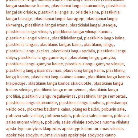
langai siauliuose kainos
,
plastikiniai langai skaiciuokle
,
plastikiniai
langai su orlaide
,
plastikiniai langai su orlaide kaina
,
plastikiniai
langai taurage
,
plastikiniai langai taurageje
,
plastikiniai langai
ukmerge
,
plastikiniai langai utena
,
plastikiniai langai utenoje
,
plastikiniai langai vilniuje
,
plastikiniai langai vilniuje kainos
,
plastikiniai langai vilnius
,
plastikiniailangai
,
plastikinio lango kaina
,
plastikinis langas
,
plastikinis langas kaina
,
plastikinių langų
,
plastikiniu langu akcijos
,
plastikiniu langu apdaila
,
plastikiniu langu
dalys
,
plastikiniu langu gamintojai
,
plastikinių langų gamyba
,
plastikiniu langu gamyba kaune
,
plastikiniu langu gamyba vilniuje
,
plastikinių langų išpardavimas
,
plastikinių langų kaina
,
plastikinių
langų kainos
,
plastikiniu langu kainos kaune
,
plastikiniu langu kainos
klaipedoje
,
plastikiniu langu kainos skaiciuokle
,
plastikiniu langu
kainos vilniuje
,
plastikiniu langu montavimas
,
plastikiniu langu
profiliai
,
plastikiniu langu reguliavimas
,
plastikiniu langu remontas
,
plastikiniu langu skaiciuokle
,
plastikiniu langu spalvos
,
pleiskanoja
veido oda
,
plokstes baldams kaina
,
plunges baldai
,
pobuviu sale
,
pobuviu sale vilniuje
,
pobuviu sales
,
pobuviu sales nuoma
,
pobuviu
sales nuoma vilniuje
,
pobūvių salės vilniuje sodybos nuoma vilniaus
apskrityje sodybos klaipedos apskrityje kaimo turizmas vilniaus
apskrityje sodybu nuoma vilniaus apskrityje sodybos kauno