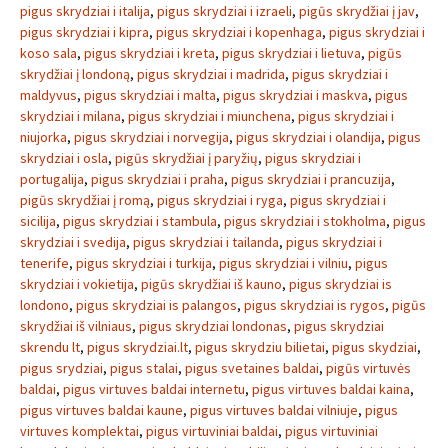
pigus skrydziai i italija
,
pigus skrydziai i izraeli
,
pigūs skrydžiai į jav
,
pigus skrydziai i kipra
,
pigus skrydziai i kopenhaga
,
pigus skrydziai i
koso sala
,
pigus skrydziai i kreta
,
pigus skrydziai i lietuva
,
pigūs
skrydžiai į londoną
,
pigus skrydziai i madrida
,
pigus skrydziai i
maldyvus
,
pigus skrydziai i malta
,
pigus skrydziai i maskva
,
pigus
skrydziai i milana
,
pigus skrydziai i miunchena
,
pigus skrydziai i
niujorka
,
pigus skrydziai i norvegija
,
pigus skrydziai i olandija
,
pigus
skrydziai i osla
,
pigūs skrydžiai į paryžių
,
pigus skrydziai i
portugalija
,
pigus skrydziai i praha
,
pigus skrydziai i prancuzija
,
pigūs skrydžiai į romą
,
pigus skrydziai i ryga
,
pigus skrydziai i
sicilija
,
pigus skrydziai i stambula
,
pigus skrydziai i stokholma
,
pigus
skrydziai i svedija
,
pigus skrydziai i tailanda
,
pigus skrydziai i
tenerife
,
pigus skrydziai i turkija
,
pigus skrydziai i vilniu
,
pigus
skrydziai i vokietija
,
pigūs skrydžiai iš kauno
,
pigus skrydziai is
londono
,
pigus skrydziai is palangos
,
pigus skrydziai is rygos
,
pigūs
skrydžiai iš vilniaus
,
pigus skrydziai londonas
,
pigus skrydziai
skrendu lt
,
pigus skrydziai.lt
,
pigus skrydziu bilietai
,
pigus skydziai
,
pigus srydziai
,
pigus stalai
,
pigus svetaines baldai
,
pigūs virtuvės
baldai
,
pigus virtuves baldai internetu
,
pigus virtuves baldai kaina
,
pigus virtuves baldai kaune
,
pigus virtuves baldai vilniuje
,
pigus
virtuves komplektai
,
pigus virtuviniai baldai
,
pigus virtuviniai