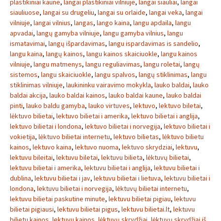
plastikiniai kaune
,
langai plastikiniai vilniuje
,
langai siauliai
,
langai
siauliuose
,
langai su drugeliu
,
langai su orlaide
,
langai veka
,
langai
vilniuje
,
langai vilnius
,
langas
,
lango kaina
,
langu apdaila
,
langu
apvadai
,
langų gamyba vilniuje
,
langu gamyba vilnius
,
langu
ismatavimai
,
langų išpardavimas
,
langu ispardavimas is sandelio
,
langu kaina
,
langų kainos
,
langu kainos skaiciuokle
,
langu kainos
vilniuje
,
langu matmenys
,
langu reguliavimas
,
langu roletai
,
langų
sistemos
,
langu skaiciuokle
,
langu spalvos
,
langų stiklinimas
,
langu
stiklinimas vilniuje
,
laukininku vairavimo mokykla
,
lauko baldai
,
lauko
baldai akcija
,
lauko baldai kainos
,
lauko baldai kaune
,
lauko baldai
pinti
,
lauko baldu gamyba
,
lauko virtuves
,
lektuvo
,
lektuvo biletai
,
lėktuvo bilietai
,
lektuvo bilietai i amerika
,
lektuvo bilietai i anglija
,
lektuvo bilietai i londona
,
lektuvo bilietai i norvegija
,
lektuvo bilietai i
vokietija
,
lėktuvo bilietai internetu
,
lektuvo bilietas
,
lėktuvo bilietu
kainos
,
lektuvo kaina
,
lektuvo nuoma
,
lektuvo skrydziai
,
lektuvu
,
lektuvu bileitai
,
lektuvu biletai
,
lektuvu bilieta
,
lėktuvų bilietai
,
lektuvu bilietai i amerika
,
lektuvu bilietai i anglija
,
lektuvu bilietai i
dublina
,
lektuvu bilietai i jav
,
lektuvu bilietai i lietuva
,
lektuvu bilietai i
londona
,
lektuvu bilietai i norvegija
,
lėktuvų bilietai internetu
,
lektuvu bilietai paskutine minute
,
lektuvu bilietai pigiau
,
lektuvu
bilietai pigiausi
,
lektuvu bilietai pigus
,
lektuvu bilietai.lt
,
lektuvu
bilietu kainos
,
lektuvu kainos
,
lėktuvų skrydžiai
,
lėktuvų skrydžiai iš