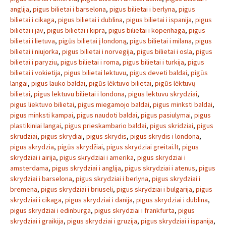
anglija
,
pigus bilietai i barselona
,
pigus bilietai i berlyna
,
pigus
bilietai i cikaga
,
pigus bilietai i dublina
,
pigus bilietai i ispanija
,
pigus
bilietai i jav
,
pigus bilietai i kipra
,
pigus bilietai i kopenhaga
,
pigus
bilietai i lietuva
,
pigūs bilietai į londoną
,
pigus bilietai i milana
,
pigus
bilietai i niujorka
,
pigus bilietai i norvegija
,
pigus bilietai i osla
,
pigus
bilietai i paryziu
,
pigus bilietai i roma
,
pigus bilietai i turkija
,
pigus
bilietai i vokietija
,
pigus bilietai lektuvu
,
pigus deveti baldai
,
pigūs
langai
,
pigus lauko baldai
,
pigūs lėktuvo bilietai
,
pigūs lėktuvų
bilietai
,
pigus lektuvu bilietai i londona
,
pigus lektuvu skrydziai
,
pigus liektuvo bilietai
,
pigus miegamojo baldai
,
pigus minksti baldai
,
pigus minksti kampai
,
pigus naudoti baldai
,
pigus pasiulymai
,
pigus
plastikiniai langai
,
pigus prieskambario baldai
,
pigus skridziai
,
pigus
skrudziai
,
pigus skrydiai
,
pigus skrydis
,
pigus skrydis i londona
,
pigus skrydzia
,
pigūs skrydžiai
,
pigus skrydziai greitai.lt
,
pigus
skrydziai i airija
,
pigus skrydziai i amerika
,
pigus skrydziai i
amsterdama
,
pigus skrydziai i anglija
,
pigus skrydziai i atenus
,
pigus
skrydziai i barselona
,
pigus skrydziai i berlyna
,
pigus skrydziai i
bremena
,
pigus skrydziai i briuseli
,
pigus skrydziai i bulgarija
,
pigus
skrydziai i cikaga
,
pigus skrydziai i danija
,
pigus skrydziai i dublina
,
pigus skrydziai i edinburga
,
pigus skrydziai i frankfurta
,
pigus
skrydziai i graikija
,
pigus skrydziai i gruzija
,
pigus skrydziai i ispanija
,