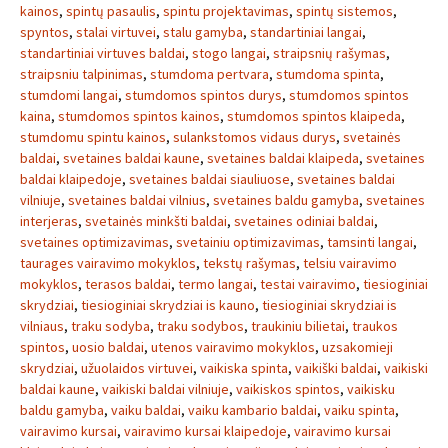
kainos
,
spintų pasaulis
,
spintu projektavimas
,
spintų sistemos
,
spyntos
,
stalai virtuvei
,
stalu gamyba
,
standartiniai langai
,
standartiniai virtuves baldai
,
stogo langai
,
straipsnių rašymas
,
straipsniu talpinimas
,
stumdoma pertvara
,
stumdoma spinta
,
stumdomi langai
,
stumdomos spintos durys
,
stumdomos spintos
kaina
,
stumdomos spintos kainos
,
stumdomos spintos klaipeda
,
stumdomu spintu kainos
,
sulankstomos vidaus durys
,
svetainės
baldai
,
svetaines baldai kaune
,
svetaines baldai klaipeda
,
svetaines
baldai klaipedoje
,
svetaines baldai siauliuose
,
svetaines baldai
vilniuje
,
svetaines baldai vilnius
,
svetaines baldu gamyba
,
svetaines
interjeras
,
svetainės minkšti baldai
,
svetaines odiniai baldai
,
svetaines optimizavimas
,
svetainiu optimizavimas
,
tamsinti langai
,
taurages vairavimo mokyklos
,
tekstų rašymas
,
telsiu vairavimo
mokyklos
,
terasos baldai
,
termo langai
,
testai vairavimo
,
tiesioginiai
skrydziai
,
tiesioginiai skrydziai is kauno
,
tiesioginiai skrydziai is
vilniaus
,
traku sodyba
,
traku sodybos
,
traukiniu bilietai
,
traukos
spintos
,
uosio baldai
,
utenos vairavimo mokyklos
,
uzsakomieji
skrydziai
,
užuolaidos virtuvei
,
vaikiska spinta
,
vaikiški baldai
,
vaikiski
baldai kaune
,
vaikiski baldai vilniuje
,
vaikiskos spintos
,
vaikisku
baldu gamyba
,
vaiku baldai
,
vaiku kambario baldai
,
vaiku spinta
,
vairavimo kursai
,
vairavimo kursai klaipedoje
,
vairavimo kursai