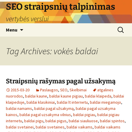
Skip
SEO straipsnių talpinimas
to
vertybės verslui
content
Search
Menu
for:
Tag Archives: vokės baldai
Straipsnių rašymas pagal užsakymą
2015-03-20
Paslaugos
,
SEO
,
Skelbimai
atgalines
nuorodos
,
baldai kaune
,
baldai kaune pigiau
,
baldai klaipeda
,
baldai
klaipedoje
,
baldai klasikiniai
,
baldai lt internetu
,
baldai miegamojo
,
baldai namams
,
baldai pagal užsakymą
,
baldai pagal uzsakyma
kainos
,
baldai pagal uzsakyma vilnius
,
baldai pigiau
,
baldai pigiau
internetu
,
baldai pigu
,
baldai pigus
,
baldai siauliuose
,
baldai spintos
,
baldai svetainei
,
baldai svetaines
,
baldai vaikams
,
baldai vaikams