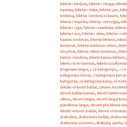
bilietai i berlyna
,
bilietai i cikaga
,
bilieta
ispanija
,
bilietai i italija
,
bilietai į jav
,
bili
londoną
,
bilietai i londona is kauno
,
bili
bilietai i niujorka
,
bilietai i norvegija
,
bili
bilietai i ryga
,
bilietai i stambula
,
bilietai
bilietai i usa
,
bilietai i vilniu
,
bilietai i vok
kaunas londonas
,
bilietai lektuvo
,
biliet
londonas
,
bilietai londonas vilnius
,
bilie
skrydziai
,
bilietai vilnius londonas
,
bilie
kainos i londona
,
bilietu kainos lektuvu
,
bilietu rezervavimas
,
bilietu uzsakymas
brugmann langai
,
c ce kategorijos
,
c ce
kategorijos kursai
,
c kategorijos kursai
kategorija
,
ce kategorija kaina
,
ce kate
čekiški virtuvės baldai
,
clinians kosmeti
deveti baldai kaunas
,
dėvėti baldai kau
vilnius
,
deveti langai
,
deveti langai kau
plastikiniai langai
,
deveti plastikiniai la
dėvėti virtuvės baldai
,
deveti virtuviniai
drabužinė
,
drabuzines baldai
,
drabuzin
drabuziniu sistemos
,
drabužių spinta
,
d