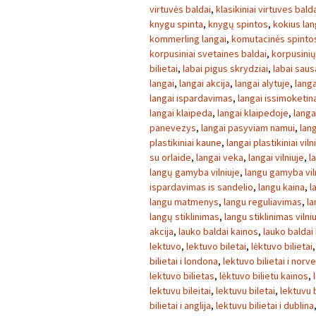
virtuvės baldai
,
klasikiniai virtuves bald
knygu spinta
,
knygų spintos
,
kokius lan
kommerling langai
,
komutacinės spinto
korpusiniai svetaines baldai
,
korpusini
bilietai
,
labai pigus skrydziai
,
labai sau
langai
,
langai akcija
,
langai alytuje
,
langa
langai ispardavimas
,
langai issimoketin
langai klaipeda
,
langai klaipedoje
,
langa
panevezys
,
langai pasyviam namui
,
lang
plastikiniai kaune
,
langai plastikiniai viln
su orlaide
,
langai veka
,
langai vilniuje
,
l
langų gamyba vilniuje
,
langu gamyba vil
ispardavimas is sandelio
,
langu kaina
,
l
langu matmenys
,
langu reguliavimas
,
la
langų stiklinimas
,
langu stiklinimas vilni
akcija
,
lauko baldai kainos
,
lauko baldai
lektuvo
,
lektuvo biletai
,
lėktuvo bilietai
bilietai i londona
,
lektuvo bilietai i norve
lektuvo bilietas
,
lėktuvo bilietu kainos
,
lektuvu bileitai
,
lektuvu biletai
,
lektuvu b
bilietai i anglija
,
lektuvu bilietai i dublina