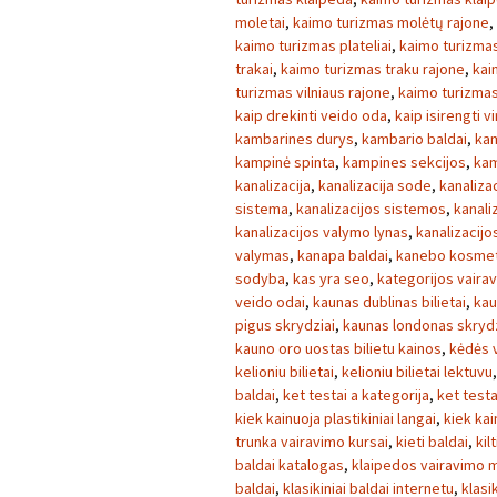
moletai
,
kaimo turizmas molėtų rajone
,
kaimo turizmas plateliai
,
kaimo turizmas
trakai
,
kaimo turizmas traku rajone
,
kai
turizmas vilniaus rajone
,
kaimo turizmas 
kaip drekinti veido oda
,
kaip isirengti v
kambarines durys
,
kambario baldai
,
kam
kampinė spinta
,
kampines sekcijos
,
kam
kanalizacija
,
kanalizacija sode
,
kanaliza
sistema
,
kanalizacijos sistemos
,
kanaliz
kanalizacijos valymo lynas
,
kanalizacij
valymas
,
kanapa baldai
,
kanebo kosmet
sodyba
,
kas yra seo
,
kategorijos vaira
veido odai
,
kaunas dublinas bilietai
,
kau
pigus skrydziai
,
kaunas londonas skrydz
kauno oro uostas bilietu kainos
,
kėdės v
kelioniu bilietai
,
kelioniu bilietai lektuvu
baldai
,
ket testai a kategorija
,
ket testa
kiek kainuoja plastikiniai langai
,
kiek kai
trunka vairavimo kursai
,
kieti baldai
,
kilt
baldai katalogas
,
klaipedos vairavimo 
baldai
,
klasikiniai baldai internetu
,
klasi