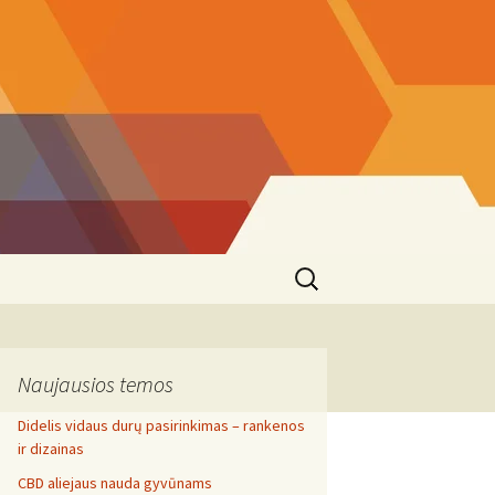
Search
for:
Naujausios temos
Didelis vidaus durų pasirinkimas – rankenos
ir dizainas
CBD aliejaus nauda gyvūnams