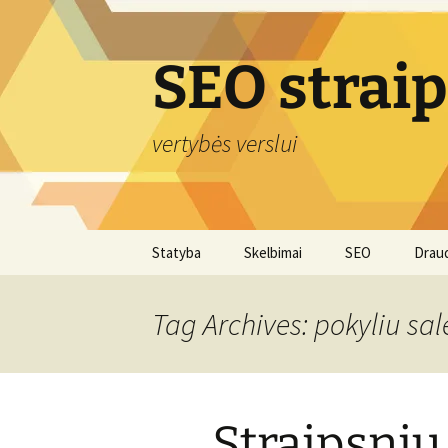
Skip
to
content
SEO strai
vertybės verslui
Statyba
Skelbimai
SEO
Drau
Tag Archives: pokyliu sale
Straipsnių