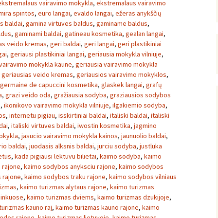
ekstremalaus vairavimo mokykla
,
ekstremalaus vairavimo
mira spintos
,
euro langai
,
evaldo langai
,
ežeras anykščių
s baldai
,
gamina virtuves baldus
,
gaminame baldus
,
ldus
,
gaminami baldai
,
gatineau kosmetika
,
gealan langai
,
as veido kremas
,
geri baldai
,
geri langai
,
geri plastikiniai
gai
,
geriausi plastikiniai langai
,
geriausia mokykla vilniuje
,
 vairavimo mokykla kaune
,
geriausia vairavimo mokykla
,
geriausias veido kremas
,
geriausios vairavimo mokyklos
,
germaine de capuccini kosmetika
,
glaskek langai
,
grafų
a
,
grazi veido oda
,
gražiausia sodyba
,
graziausios sodybos
a
,
ikonikovo vairavimo mokykla vilniuje
,
ilgakiemio sodyba
,
os
,
internetu pigiau
,
isskirtiniai baldai
,
italiski baldai
,
italiski
dai
,
italiski virtuves baldai
,
iwostin kosmetika
,
jagmino
okykla
,
jasucio vairavimo mokykla kainos
,
jaunuolio baldai
,
io baldai
,
juodasis alksnis baldai
,
jurciu sodyba
,
justluka
ietus
,
kada pigiausi lektuvu bilietai
,
kaimo sodyba
,
kaimo
 rajone
,
kaimo sodybos anyksciu rajone
,
kaimo sodybos
 rajone
,
kaimo sodybos traku rajone
,
kaimo sodybos vilniaus
rizmas
,
kaimo turizmas alytaus rajone
,
kaimo turizmas
ninkuose
,
kaimo turizmas dviems
,
kaimo turizmas dzukijoje
,
turizmas kauno raj
,
kaimo turizmas kauno rajone
,
kaimo
pedos rajone
,
kaimo turizmas lietuvoje
,
kaimo turizmas