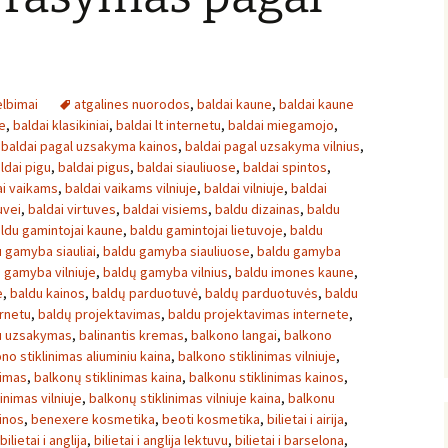
lbimai
atgalines nuorodos
,
baldai kaune
,
baldai kaune
e
,
baldai klasikiniai
,
baldai lt internetu
,
baldai miegamojo
,
,
baldai pagal uzsakyma kainos
,
baldai pagal uzsakyma vilnius
,
ldai pigu
,
baldai pigus
,
baldai siauliuose
,
baldai spintos
,
ai vaikams
,
baldai vaikams vilniuje
,
baldai vilniuje
,
baldai
uvei
,
baldai virtuves
,
baldai visiems
,
baldu dizainas
,
baldu
ldu gamintojai kaune
,
baldu gamintojai lietuvoje
,
baldu
 gamyba siauliai
,
baldu gamyba siauliuose
,
baldu gamyba
 gamyba vilniuje
,
baldų gamyba vilnius
,
baldu imones kaune
,
e
,
baldu kainos
,
baldų parduotuvė
,
baldų parduotuvės
,
baldu
rnetu
,
baldų projektavimas
,
baldu projektavimas internete
,
u uzsakymas
,
balinantis kremas
,
balkono langai
,
balkono
no stiklinimas aliuminiu kaina
,
balkono stiklinimas vilniuje
,
nimas
,
balkonų stiklinimas kaina
,
balkonu stiklinimas kainos
,
inimas vilniuje
,
balkonų stiklinimas vilniuje kaina
,
balkonu
inos
,
benexere kosmetika
,
beoti kosmetika
,
bilietai i airija
,
bilietai i anglija
,
bilietai i anglija lektuvu
,
bilietai i barselona
,