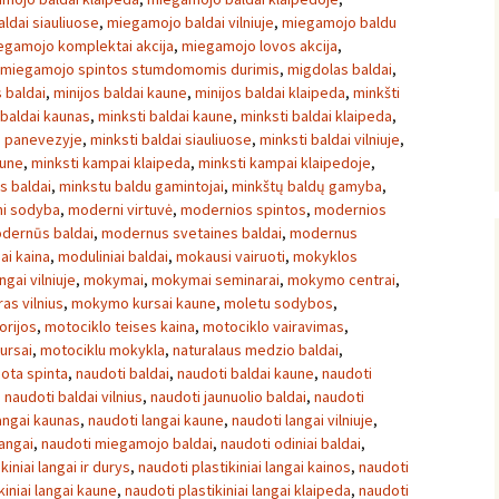
ldai siauliuose
,
miegamojo baldai vilniuje
,
miegamojo baldu
egamojo komplektai akcija
,
miegamojo lovos akcija
,
miegamojo spintos stumdomomis durimis
,
migdolas baldai
,
s baldai
,
minijos baldai kaune
,
minijos baldai klaipeda
,
minkšti
 baldai kaunas
,
minksti baldai kaune
,
minksti baldai klaipeda
,
i panevezyje
,
minksti baldai siauliuose
,
minksti baldai vilniuje
,
aune
,
minksti kampai klaipeda
,
minksti kampai klaipedoje
,
s baldai
,
minkstu baldu gamintojai
,
minkštų baldų gamyba
,
i sodyba
,
moderni virtuvė
,
modernios spintos
,
modernios
dernūs baldai
,
modernus svetaines baldai
,
modernus
ai kaina
,
moduliniai baldai
,
mokausi vairuoti
,
mokyklos
ngai vilniuje
,
mokymai
,
mokymai seminarai
,
mokymo centrai
,
s vilnius
,
mokymo kursai kaune
,
moletu sodybos
,
orijos
,
motociklo teises kaina
,
motociklo vairavimas
,
ursai
,
motociklu mokykla
,
naturalaus medzio baldai
,
ota spinta
,
naudoti baldai
,
naudoti baldai kaune
,
naudoti
,
naudoti baldai vilnius
,
naudoti jaunuolio baldai
,
naudoti
angai kaunas
,
naudoti langai kaune
,
naudoti langai vilniuje
,
langai
,
naudoti miegamojo baldai
,
naudoti odiniai baldai
,
kiniai langai ir durys
,
naudoti plastikiniai langai kainos
,
naudoti
kiniai langai kaune
,
naudoti plastikiniai langai klaipeda
,
naudoti