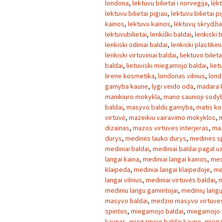
londona
,
lektuvu bilietai i norvegija
,
lėk
lektuvu bilietai pigiau
,
lektuvu bilietai p
kainos
,
lektuvu kainos
,
lėktuvų skrydžia
lektuvubilietai
,
lenkiški baldai
,
lenkiski 
lenkiski odiniai baldai
,
lenkiski plastikini
lenkiski virtuviniai baldai
,
liektuvo bileta
baldai
,
lietuviski miegamojo baldai
,
liet
lirene kosmetika
,
londonas vilnius
,
lond
gamyba kaune
,
lygi veido oda
,
madara 
manikiuro mokykla
,
mano saunioji sody
baldai
,
masyvo baldu gamyba
,
matis k
virtuvė
,
mazeikiu vairavimo mokyklos
,
dizainas
,
mazos virtuves interjeras
,
maz
durys
,
medinės lauko durys
,
medines s
mediniai baldai
,
mediniai baldai pagal 
langai kaina
,
mediniai langai kainos
,
med
klaipeda
,
mediniai langai klaipedoje
,
me
langai vilnius
,
mediniai virtuvės baldai
,
m
mediniu langu gamintojai
,
medinių lang
masyvo baldai
,
medzio masyvo virtuves
spintos
,
miegamojo baldai
,
miegamojo b
kaunas
,
miegamojo baldai kaune
,
miega