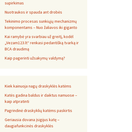
supirkimas
Nuotraukos ir spauda ant drobės
Tekinimo procesas sunkiųjų mechanizmų
komponentams – Nuo žaliavos iki giganto
Kai ramybė yra svarbiau už greitį, kodėl
„Vezam123.lt“ renkasi pedantišką tvarką ir
BCA draudimą
Kaip pagerinti užsakymų valdymą?
Kiek kainuoja nagų draskyklės katėms
Katės gadina baldus ir daiktus namuose –
kaip atpratinti
Pagrindinė draskyklių katėms paskirtis
Geriausia dovana įsigijus katę –
daugiafunkcinės draskyklės