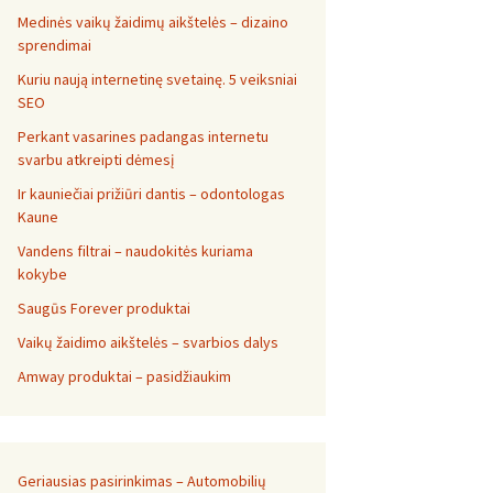
Medinės vaikų žaidimų aikštelės – dizaino
sprendimai
Kuriu naują internetinę svetainę. 5 veiksniai
SEO
Perkant vasarines padangas internetu
svarbu atkreipti dėmesį
Ir kauniečiai prižiūri dantis – odontologas
Kaune
Vandens filtrai – naudokitės kuriama
kokybe
Saugūs Forever produktai
Vaikų žaidimo aikštelės – svarbios dalys
Amway produktai – pasidžiaukim
Geriausias pasirinkimas – Automobilių