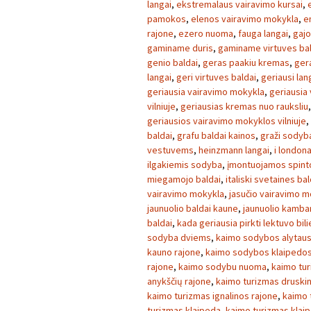
langai
,
ekstremalaus vairavimo kursai
,
pamokos
,
elenos vairavimo mokykla
,
e
rajone
,
ezero nuoma
,
fauga langai
,
gajo
gaminame duris
,
gaminame virtuves ba
genio baldai
,
geras paakiu kremas
,
ger
langai
,
geri virtuves baldai
,
geriausi lan
geriausia vairavimo mokykla
,
geriausia
vilniuje
,
geriausias kremas nuo rauksliu
geriausios vairavimo mokyklos vilniuje
,
baldai
,
grafu baldai kainos
,
graži sodyb
vestuvems
,
heinzmann langai
,
i london
ilgakiemis sodyba
,
įmontuojamos spint
miegamojo baldai
,
italiski svetaines bal
vairavimo mokykla
,
jasučio vairavimo m
jaunuolio baldai kaune
,
jaunuolio kambar
baldai
,
kada geriausia pirkti lektuvo bil
sodyba dviems
,
kaimo sodybos alytaus
kauno rajone
,
kaimo sodybos klaipedos
rajone
,
kaimo sodybu nuoma
,
kaimo tu
anykščių rajone
,
kaimo turizmas druski
kaimo turizmas ignalinos rajone
,
kaimo 
turizmas klaipeda
,
kaimo turizmas klai