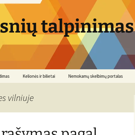
psnių talpinimas
dimas
Kelionės ir bilietai
Nemokamų skelbimų portalas
s vilniuje
 rašymas pagal