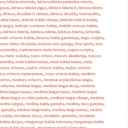
tuvų bilietai internetu
,
lektuvu bilietai paskutine minute
,
igiausi
,
lektuvu bilietai pigus
,
lektuvu bilietai.lt
,
lektuvu bilietu
i
,
lėktuvų skrydžiai iš vilniaus
,
lėktuvų skrydžių tvarkaraštis
,
baldai kaune
,
lenkiski baldai vilniuje
,
lenkiski minksti baldai
,
ai langai
,
lenkiski svetaines baldai
,
lenkiški virtuvės baldai
,
i
,
liektuvo bilietai
,
liektuvu biletai
,
liektuvu bilietai
,
lietuviški
uviski virtuves baldai
,
lietuvos baldu gamintojai
,
lingiu sodyba
,
onas vilnius skrydziai
,
losjonas nuo spuogu
,
lova spinta
,
lovu
kosmetika
,
maitinamasis veido kremas
,
majoru sodyba
,
ba
,
mano sodyba
,
mano virtuvė
,
masazo akademija
,
masyvo
osmetika
,
mato baldai kaunas
,
mato baldai kaune
,
maža
mazos virtuves
,
mažos virtuvės baldai
,
mažos virtuvės
os virtuves isplanavimas
,
mazu virtuviu baldai
,
medinės
pintos
,
medines virtuves
,
mediniai ar plastikiniai langai
,
uzsakyma
,
mediniai langai
,
mediniai langai akcija
,
mediniai
iniai langai kaunas
,
mediniai langai kaune
,
mediniai langai
diniai langai su stiklo paketu
,
mediniai langai vilniuje
,
mediniai
edinis langas
,
medinių baldų gamyba
,
medinių durų gamyba
,
ų gamyba
,
mediniu langu kaina
,
mediniu langu kainos
,
medzio
 baldai
,
metalines durys
,
metalinės spintelės
,
metalinės
aldai akcijos
,
miegamojo baldai internetu
,
miegamojo baldai
mojo baldai klaipeda
,
miegamojo baldai klaipedoje
,