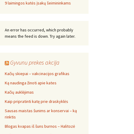
9 laimingos katės įsakų šeimininkams
An error has occurred, which probably
means the feed is down. Try again later.
Gyvunu prekes akcija
Kačių skiepai – vakcinacijos grafikas
Ką naudinga žinoti apie kates
Kačių auklėjimas
Kaip pripratinti katę prie draskyklės
Sausas maistas šunims ar konservai – ką
rinktis
Blogas kvapas iš šuns burnos – Halitozė