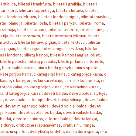
i i dublina
,
bilietai i frankfurta
,
bilietai i graikija
,
bilietai i
etai i kipra
,
bilietai i kopenhaga
,
bilietai i lietuva
,
bilietai į
etai i londona lektuvu
,
bilietai i londona pigus
,
bilietai i maskva
,
etai i olandija
,
bilietai i osla
,
bilietai i paryziu
,
bilietai i roma
,
 i svedija
,
bilietai i tailanda
,
bilietai i tenerife
,
bilietai i turkija
,
ietija
,
bilietai internetu
,
bilietai internetu lektuvu
,
bilietai
ai lėktuvu
,
bilietai lektuvu pigiau
,
bilietai lektuvui
,
bilietai
tai pigiau
,
bilietai pigus
,
bilietai pigus skrydziai
,
bilietai
tas i londona
,
bilietų kainos
,
bilietu kainos i anglija
,
bilietu
bilietu paieska
,
bilietų pasaulis
,
bilietu pirkimas internetu
,
,
biuro baldai vilnius
,
biuro baldu gamyba
,
biuro spintos
,
 kategorijos kaina
,
c kategorija kaina
,
c kategorijos kaina
,
c
 kaune
,
c kategorijos kursai vilniuje
,
careline kosmetika
,
ce
gorijos kaina
,
ce kategorijos kursai
,
ce vairavimo kursai
,
ka
,
d kategorijos kursai
,
dėvėti baldai
,
deveti baldai alytuje
,
ne
,
deveti baldai utenoje
,
deveti baldai vilniuje
,
deveti baldai
ne
,
deveti miegamojo baldai
,
dėvėti odiniai baldai
,
deveti
ngai kaune
,
deveti svetaines baldai
,
deveti vaikiski baldai
,
 baldai
,
devetos spintos
,
diforma baldai
,
doleta langai
,
es durys
,
drabuzines isplanavimas
,
drabuziniu iranga
,
rabuziu spintos
,
dvarykščių sodyba
,
dvieju duru spinta
,
eko