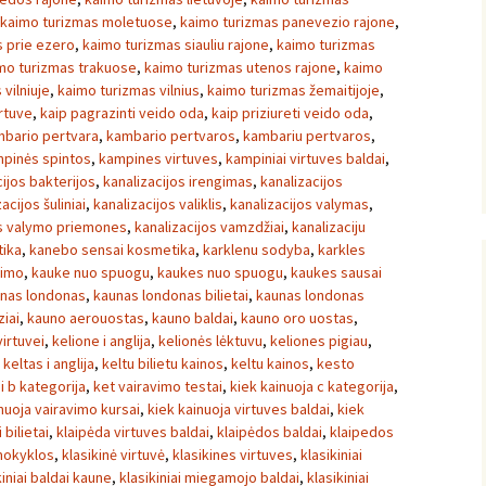
kaimo turizmas moletuose
,
kaimo turizmas panevezio rajone
,
 prie ezero
,
kaimo turizmas siauliu rajone
,
kaimo turizmas
mo turizmas trakuose
,
kaimo turizmas utenos rajone
,
kaimo
vilniuje
,
kaimo turizmas vilnius
,
kaimo turizmas žemaitijoje
,
irtuve
,
kaip pagrazinti veido oda
,
kaip priziureti veido oda
,
bario pertvara
,
kambario pertvaros
,
kambariu pertvaros
,
pinės spintos
,
kampines virtuves
,
kampiniai virtuves baldai
,
cijos bakterijos
,
kanalizacijos irengimas
,
kanalizacijos
acijos šuliniai
,
kanalizacijos valiklis
,
kanalizacijos valymas
,
os valymo priemones
,
kanalizacijos vamzdžiai
,
kanalizaciju
ika
,
kanebo sensai kosmetika
,
karklenu sodyba
,
karkles
vimo
,
kauke nuo spuogu
,
kaukes nuo spuogu
,
kaukes sausai
nas londonas
,
kaunas londonas bilietai
,
kaunas londonas
iai
,
kauno aerouostas
,
kauno baldai
,
kauno oro uostas
,
irtuvei
,
kelione i anglija
,
kelionės lėktuvu
,
keliones pigiau
,
,
keltas i anglija
,
keltu bilietu kainos
,
keltu kainos
,
kesto
i b kategorija
,
ket vairavimo testai
,
kiek kainuoja c kategorija
,
nuoja vairavimo kursai
,
kiek kainuoja virtuves baldai
,
kiek
i bilietai
,
klaipėda virtuves baldai
,
klaipėdos baldai
,
klaipedos
mokyklos
,
klasikinė virtuvė
,
klasikines virtuves
,
klasikiniai
kiniai baldai kaune
,
klasikiniai miegamojo baldai
,
klasikiniai