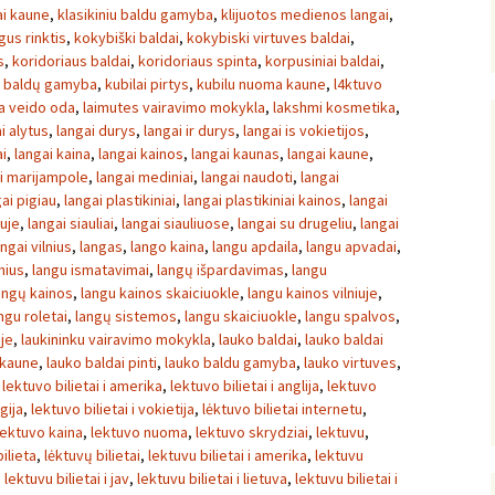
ai kaune
,
klasikiniu baldu gamyba
,
klijuotos medienos langai
,
gus rinktis
,
kokybiški baldai
,
kokybiski virtuves baldai
,
s
,
koridoriaus baldai
,
koridoriaus spinta
,
korpusiniai baldai
,
ų baldų gamyba
,
kubilai pirtys
,
kubilu nuoma kaune
,
l4ktuvo
sa veido oda
,
laimutes vairavimo mokykla
,
lakshmi kosmetika
,
i alytus
,
langai durys
,
langai ir durys
,
langai is vokietijos
,
ai
,
langai kaina
,
langai kainos
,
langai kaunas
,
langai kaune
,
i marijampole
,
langai mediniai
,
langai naudoti
,
langai
ai pigiau
,
langai plastikiniai
,
langai plastikiniai kainos
,
langai
iuje
,
langai siauliai
,
langai siauliuose
,
langai su drugeliu
,
langai
angai vilnius
,
langas
,
lango kaina
,
langu apdaila
,
langu apvadai
,
nius
,
langu ismatavimai
,
langų išpardavimas
,
langu
angų kainos
,
langu kainos skaiciuokle
,
langu kainos vilniuje
,
ngu roletai
,
langų sistemos
,
langu skaiciuokle
,
langu spalvos
,
uje
,
laukininku vairavimo mokykla
,
lauko baldai
,
lauko baldai
 kaune
,
lauko baldai pinti
,
lauko baldu gamyba
,
lauko virtuves
,
,
lektuvo bilietai i amerika
,
lektuvo bilietai i anglija
,
lektuvo
gija
,
lektuvo bilietai i vokietija
,
lėktuvo bilietai internetu
,
lektuvo kaina
,
lektuvo nuoma
,
lektuvo skrydziai
,
lektuvu
,
ilieta
,
lėktuvų bilietai
,
lektuvu bilietai i amerika
,
lektuvu
,
lektuvu bilietai i jav
,
lektuvu bilietai i lietuva
,
lektuvu bilietai i