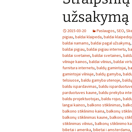
užsakymą
2015-03-20
Paslaugos
,
SEO
,
Ske
pigiau
,
baldai klaipeda
,
baldai klaipedoj
baldai namams
,
baldai pagal užsakymą
baldai pigiau
,
baldai pigiau internetu
,
ba
baldai svetainei
,
baldai svetaines
,
bald
vilniuje kainos
,
baldai vilnius
,
baldai virt
furnitura internetu
,
baldų gamintojai
,
ba
gamintojai vilniuje
,
baldų gamyba
,
baldu
telsiuose
,
baldu gamyba utenoje
,
baldų
baldu ispardavimas
,
baldu isparduotuv
parduotuves kaune
,
baldu prekyba inte
baldu projektuotojas
,
baldu rojus
,
bald
langai kainos
,
balkono stiklinimas
,
balko
balkono stiklinimo kaina
,
balkonų stikli
balkonų stiklinimas kaune
,
balkonų stikl
stiklinimas vilnius
,
balkonų stiklinimo ka
bilietai i amerika
,
bilietai i amsterdama
,