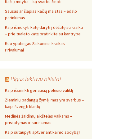
Kačių mityba – ką svarbu žinoti
Sausas ar šlapias kačių maistas – ėdalo
parinkimas
Kaip išmokyti katę daryti į dėžutę su kraiku
– prie tualeto katę pratinkite su kantrybe
Kuo ypatingas Silikoninis kraikas –
Privalumai
Pigus lektuvu bilietai
Kaip išsirinkti geriausią pelėsio valiklį
Žieminių padangų žymėjimas yra svarbus –
kaip išvengti klaidų
Medinės žaidimų aikštelės vaikams –
pristatymas ir surinkimas
Kaip sutaupyti aptveriant kaimo sodybą?