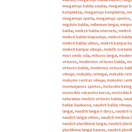
miegamojo baldai siauliai
,
miegamojo ba
komplektai
,
miegamojo komplektai
,
mi
miegamojo spinta
,
miegamojo spintos
,
migdolo baldai
,
millenium langai
,
minijo
baldai
,
minksti baldai internetu
,
minksti
minksti baldai klaipedoje
,
minksti balda
minksti baldai vilnius
,
minksti kampai k
minksti kampai vilniuje
,
minkšti svetainė
misri veido oda
,
mituvos langai
,
modern
virtuves
,
modernios virtuves baldai
,
mo
virtuves baldai
,
modernus virtuves bald
vilniuje
,
mokyklų reitingai
,
mokyklu reiti
mokymo centras vilniuje
,
mokymo centra
montuojamos spintos
,
motociklo kateg
motociklo vairavimo kursai
,
motociklu k
naturalaus medzio virtuves baldai
,
naud
baldai šiauliuose
,
naudoti baldai vilniuje
langai
,
naudoti langai ir durys
,
naudoti l
naudoti langai vilnius
,
naudoti mediniai 
naudoti plastikiniai langai
,
naudoti plasti
plastikiniai langai kaunas
,
naudoti plasti