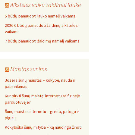
Aiksteles vaiku zaidimui lauke
5 būdų panaudoti lauko namelį vaikams
2026 6 būdų panaudoti žaidimų aikšteles
vaikams
7 būdų panaudoti žaidimų namelį vaikams
Maistas sunims
Josera šunų maistas – kokybė, nauda ir
pasirinkimas
Kur pirkti šunų maistą: internetu ar fizinėje
parduotuvėje?
Šunų maistas internetu – greita, patogu ir
pigiau
Kokybiška šunų mityba – ką naudinga žinoti