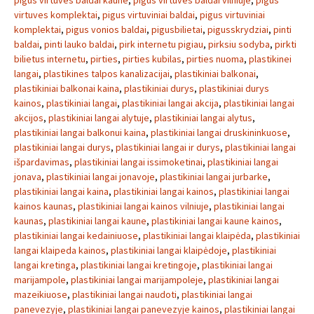
pigus virtuves baldai kaune
,
pigus virtuves baldai vilniuje
,
pigus
virtuves komplektai
,
pigus virtuviniai baldai
,
pigus virtuviniai
komplektai
,
pigus vonios baldai
,
pigusbilietai
,
pigusskrydziai
,
pinti
baldai
,
pinti lauko baldai
,
pirk internetu pigiau
,
pirksiu sodyba
,
pirkti
bilietus internetu
,
pirties
,
pirties kubilas
,
pirties nuoma
,
plastikinei
langai
,
plastikines talpos kanalizacijai
,
plastikiniai balkonai
,
plastikiniai balkonai kaina
,
plastikiniai durys
,
plastikiniai durys
kainos
,
plastikiniai langai
,
plastikiniai langai akcija
,
plastikiniai langai
akcijos
,
plastikiniai langai alytuje
,
plastikiniai langai alytus
,
plastikiniai langai balkonui kaina
,
plastikiniai langai druskininkuose
,
plastikiniai langai durys
,
plastikiniai langai ir durys
,
plastikiniai langai
išpardavimas
,
plastikiniai langai issimoketinai
,
plastikiniai langai
jonava
,
plastikiniai langai jonavoje
,
plastikiniai langai jurbarke
,
plastikiniai langai kaina
,
plastikiniai langai kainos
,
plastikiniai langai
kainos kaunas
,
plastikiniai langai kainos vilniuje
,
plastikiniai langai
kaunas
,
plastikiniai langai kaune
,
plastikiniai langai kaune kainos
,
plastikiniai langai kedainiuose
,
plastikiniai langai klaipėda
,
plastikiniai
langai klaipeda kainos
,
plastikiniai langai klaipėdoje
,
plastikiniai
langai kretinga
,
plastikiniai langai kretingoje
,
plastikiniai langai
marijampole
,
plastikiniai langai marijampoleje
,
plastikiniai langai
mazeikiuose
,
plastikiniai langai naudoti
,
plastikiniai langai
panevezyje
,
plastikiniai langai panevezyje kainos
,
plastikiniai langai