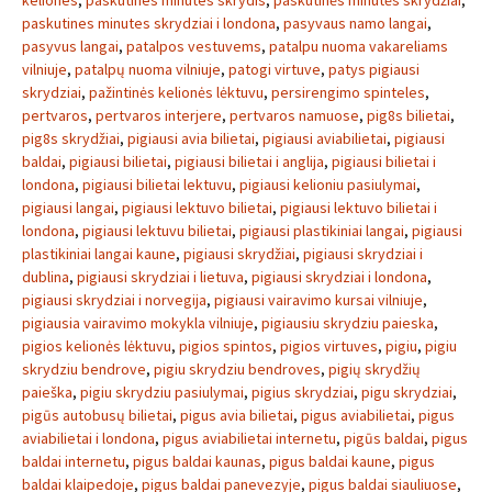
keliones
,
paskutines minutes skrydis
,
paskutinės minutės skrydžiai
,
paskutines minutes skrydziai i londona
,
pasyvaus namo langai
,
pasyvus langai
,
patalpos vestuvems
,
patalpu nuoma vakareliams
vilniuje
,
patalpų nuoma vilniuje
,
patogi virtuve
,
patys pigiausi
skrydziai
,
pažintinės kelionės lėktuvu
,
persirengimo spinteles
,
pertvaros
,
pertvaros interjere
,
pertvaros namuose
,
pig8s bilietai
,
pig8s skrydžiai
,
pigiausi avia bilietai
,
pigiausi aviabilietai
,
pigiausi
baldai
,
pigiausi bilietai
,
pigiausi bilietai i anglija
,
pigiausi bilietai i
londona
,
pigiausi bilietai lektuvu
,
pigiausi kelioniu pasiulymai
,
pigiausi langai
,
pigiausi lektuvo bilietai
,
pigiausi lektuvo bilietai i
londona
,
pigiausi lektuvu bilietai
,
pigiausi plastikiniai langai
,
pigiausi
plastikiniai langai kaune
,
pigiausi skrydžiai
,
pigiausi skrydziai i
dublina
,
pigiausi skrydziai i lietuva
,
pigiausi skrydziai i londona
,
pigiausi skrydziai i norvegija
,
pigiausi vairavimo kursai vilniuje
,
pigiausia vairavimo mokykla vilniuje
,
pigiausiu skrydziu paieska
,
pigios kelionės lėktuvu
,
pigios spintos
,
pigios virtuves
,
pigiu
,
pigiu
skrydziu bendrove
,
pigiu skrydziu bendroves
,
pigių skrydžių
paieška
,
pigiu skrydziu pasiulymai
,
pigius skrydziai
,
pigu skrydziai
,
pigūs autobusų bilietai
,
pigus avia bilietai
,
pigus aviabilietai
,
pigus
aviabilietai i londona
,
pigus aviabilietai internetu
,
pigūs baldai
,
pigus
baldai internetu
,
pigus baldai kaunas
,
pigus baldai kaune
,
pigus
baldai klaipedoje
,
pigus baldai panevezyje
,
pigus baldai siauliuose
,