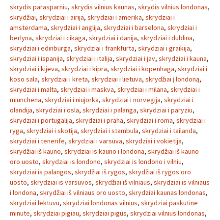
skrydis parasparniu
,
skrydis vilnius kaunas
,
skrydis vilnius londonas
,
skrydžiai
,
skrydziai i airija
,
skrydziai i amerika
,
skrydziai i
amsterdama
,
skrydziai i anglija
,
skrydziai i barselona
,
skrydziai i
berlyna
,
skrydziai i cikaga
,
skrydziai i danija
,
skrydziai i dublina
,
skrydziai i edinburga
,
skrydziai i frankfurta
,
skrydziai i graikija
,
skrydziai i ispanija
,
skrydziai i italija
,
skrydziai i jav
,
skrydziai i kauna
,
skrydziai i kijeva
,
skrydziai i kipra
,
skrydziai i kopenhaga
,
skrydziai i
koso sala
,
skrydziai i kreta
,
skrydziai i lietuva
,
skrydžiai į londoną
,
skrydziai i malta
,
skrydziai i maskva
,
skrydziai i milana
,
skrydziai i
miunchena
,
skrydziai i niujorka
,
skrydziai i norvegija
,
skrydziai i
olandija
,
skrydziai i osla
,
skrydziai i palanga
,
skrydziai i paryziu
,
skrydziai i portugalija
,
skrydziai i praha
,
skrydziai i roma
,
skrydziai i
ryga
,
skrydziai i skotija
,
skrydziai i stambula
,
skrydziai i tailanda
,
skrydziai i tenerife
,
skrydziai i varsuva
,
skrydziai i vokietija
,
skrydžiai iš kauno
,
skrydziai is kauno i londona
,
skrydžiai iš kauno
oro uosto
,
skrydziai is londono
,
skrydziai is londono i vilniu
,
skrydziai is palangos
,
skrydžiai iš rygos
,
skrydžiai iš rygos oro
uosto
,
skrydziai is varsuvos
,
skrydžiai iš vilniaus
,
skrydziai is vilniaus
i londona
,
skrydžiai iš vilniaus oro uosto
,
skrydziai kaunas londonas
,
skrydziai lektuvu
,
skrydziai londonas vilnius
,
skrydziai paskutine
minute
,
skrydziai pigiau
,
skrydziai pigus
,
skrydziai vilnius londonas
,