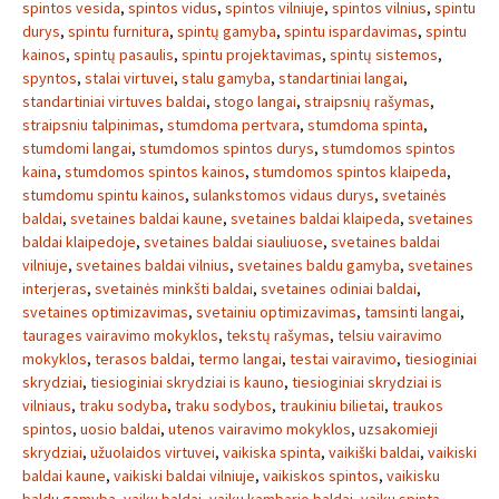
spintos vesida
,
spintos vidus
,
spintos vilniuje
,
spintos vilnius
,
spintu
durys
,
spintu furnitura
,
spintų gamyba
,
spintu ispardavimas
,
spintu
kainos
,
spintų pasaulis
,
spintu projektavimas
,
spintų sistemos
,
spyntos
,
stalai virtuvei
,
stalu gamyba
,
standartiniai langai
,
standartiniai virtuves baldai
,
stogo langai
,
straipsnių rašymas
,
straipsniu talpinimas
,
stumdoma pertvara
,
stumdoma spinta
,
stumdomi langai
,
stumdomos spintos durys
,
stumdomos spintos
kaina
,
stumdomos spintos kainos
,
stumdomos spintos klaipeda
,
stumdomu spintu kainos
,
sulankstomos vidaus durys
,
svetainės
baldai
,
svetaines baldai kaune
,
svetaines baldai klaipeda
,
svetaines
baldai klaipedoje
,
svetaines baldai siauliuose
,
svetaines baldai
vilniuje
,
svetaines baldai vilnius
,
svetaines baldu gamyba
,
svetaines
interjeras
,
svetainės minkšti baldai
,
svetaines odiniai baldai
,
svetaines optimizavimas
,
svetainiu optimizavimas
,
tamsinti langai
,
taurages vairavimo mokyklos
,
tekstų rašymas
,
telsiu vairavimo
mokyklos
,
terasos baldai
,
termo langai
,
testai vairavimo
,
tiesioginiai
skrydziai
,
tiesioginiai skrydziai is kauno
,
tiesioginiai skrydziai is
vilniaus
,
traku sodyba
,
traku sodybos
,
traukiniu bilietai
,
traukos
spintos
,
uosio baldai
,
utenos vairavimo mokyklos
,
uzsakomieji
skrydziai
,
užuolaidos virtuvei
,
vaikiska spinta
,
vaikiški baldai
,
vaikiski
baldai kaune
,
vaikiski baldai vilniuje
,
vaikiskos spintos
,
vaikisku