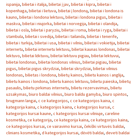
ispanija
,
bilietai i italija
,
bilietai į jav
,
bilietai i kipra
,
bilietai i
kopenhaga
,
bilietai i lietuva
,
bilietai į londoną
,
bilietai i londona is
kauno
,
bilietai i londona lektuvu
,
bilietai i londona pigus
,
bilietai i
maskva
,
bilietai i niujorka
,
bilietai i norvegija
,
bilietai i olandija
,
bilietai i osla
,
bilietai i paryziu
,
bilietai i roma
,
bilietai i ryga
,
bilietai i
stambula
,
bilietai i svedija
,
bilietai i tailanda
,
bilietai i tenerife
,
bilietai i turkija
,
bilietai i usa
,
bilietai i vilniu
,
bilietai i vokietija
,
bilietai
internetu
,
bilietai internetu lektuvu
,
bilietai kaunas londonas
,
bilietai
lektuvo
,
bilietai lėktuvu
,
bilietai lektuvu pigiau
,
bilietai lektuvui
,
bilietai londonas
,
bilietai londonas vilnius
,
bilietai pigiau
,
bilietai
pigus
,
bilietai pigus skrydziai
,
bilietai skrydziai
,
bilietai vilnius
londonas
,
bilietas i londona
,
bilietų kainos
,
bilietu kainos i anglija
,
bilietu kainos i londona
,
bilietu kainos lektuvu
,
bilietu paieska
,
bilietų
pasaulis
,
bilietu pirkimas internetu
,
bilietu rezervavimas
,
bilietu
uzsakymas
,
biuro baldai vilnius
,
biuro baldu gamyba
,
biuro spintos
,
brugmann langai
,
c ce kategorijos
,
c ce kategorijos kaina
,
c
kategorija kaina
,
c kategorijos kaina
,
c kategorijos kursai
,
c
kategorijos kursai kaune
,
c kategorijos kursai vilniuje
,
careline
kosmetika
,
ce kategorija
,
ce kategorija kaina
,
ce kategorijos kaina
,
ce kategorijos kursai
,
ce vairavimo kursai
,
čekiški virtuvės baldai
,
clinians kosmetika
,
d kategorijos kursai
,
dėvėti baldai
,
deveti baldai