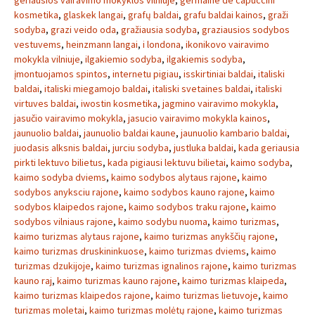
geriausios vairavimo mokyklos vilniuje
,
germaine de capuccini
kosmetika
,
glaskek langai
,
grafų baldai
,
grafu baldai kainos
,
graži
sodyba
,
grazi veido oda
,
gražiausia sodyba
,
graziausios sodybos
vestuvems
,
heinzmann langai
,
i londona
,
ikonikovo vairavimo
mokykla vilniuje
,
ilgakiemio sodyba
,
ilgakiemis sodyba
,
įmontuojamos spintos
,
internetu pigiau
,
isskirtiniai baldai
,
italiski
baldai
,
italiski miegamojo baldai
,
italiski svetaines baldai
,
italiski
virtuves baldai
,
iwostin kosmetika
,
jagmino vairavimo mokykla
,
jasučio vairavimo mokykla
,
jasucio vairavimo mokykla kainos
,
jaunuolio baldai
,
jaunuolio baldai kaune
,
jaunuolio kambario baldai
,
juodasis alksnis baldai
,
jurciu sodyba
,
justluka baldai
,
kada geriausia
pirkti lektuvo bilietus
,
kada pigiausi lektuvu bilietai
,
kaimo sodyba
,
kaimo sodyba dviems
,
kaimo sodybos alytaus rajone
,
kaimo
sodybos anyksciu rajone
,
kaimo sodybos kauno rajone
,
kaimo
sodybos klaipedos rajone
,
kaimo sodybos traku rajone
,
kaimo
sodybos vilniaus rajone
,
kaimo sodybu nuoma
,
kaimo turizmas
,
kaimo turizmas alytaus rajone
,
kaimo turizmas anykščių rajone
,
kaimo turizmas druskininkuose
,
kaimo turizmas dviems
,
kaimo
turizmas dzukijoje
,
kaimo turizmas ignalinos rajone
,
kaimo turizmas
kauno raj
,
kaimo turizmas kauno rajone
,
kaimo turizmas klaipeda
,
kaimo turizmas klaipedos rajone
,
kaimo turizmas lietuvoje
,
kaimo
turizmas moletai
,
kaimo turizmas molėtų rajone
,
kaimo turizmas