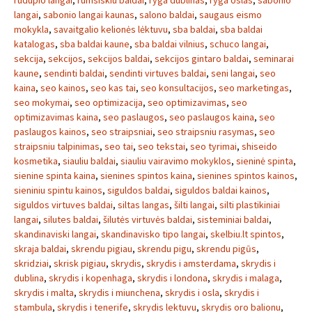
rudupio langai
,
rumsiskiu baldai
,
ryga dublinas
,
ryga oslas
,
sabonio
langai
,
sabonio langai kaunas
,
salono baldai
,
saugaus eismo
mokykla
,
savaitgalio kelionės lėktuvu
,
sba baldai
,
sba baldai
katalogas
,
sba baldai kaune
,
sba baldai vilnius
,
schuco langai
,
sekcija
,
sekcijos
,
sekcijos baldai
,
sekcijos gintaro baldai
,
seminarai
kaune
,
sendinti baldai
,
sendinti virtuves baldai
,
seni langai
,
seo
kaina
,
seo kainos
,
seo kas tai
,
seo konsultacijos
,
seo marketingas
,
seo mokymai
,
seo optimizacija
,
seo optimizavimas
,
seo
optimizavimas kaina
,
seo paslaugos
,
seo paslaugos kaina
,
seo
paslaugos kainos
,
seo straipsniai
,
seo straipsniu rasymas
,
seo
straipsniu talpinimas
,
seo tai
,
seo tekstai
,
seo tyrimai
,
shiseido
kosmetika
,
siauliu baldai
,
siauliu vairavimo mokyklos
,
sieninė spinta
,
sienine spinta kaina
,
sienines spintos kaina
,
sienines spintos kainos
,
sieniniu spintu kainos
,
siguldos baldai
,
siguldos baldai kainos
,
siguldos virtuves baldai
,
siltas langas
,
šilti langai
,
silti plastikiniai
langai
,
silutes baldai
,
šilutės virtuvės baldai
,
sisteminiai baldai
,
skandinaviski langai
,
skandinavisko tipo langai
,
skelbiu.lt spintos
,
skraja baldai
,
skrendu pigiau
,
skrendu pigu
,
skrendu pigūs
,
skridziai
,
skrisk pigiau
,
skrydis
,
skrydis i amsterdama
,
skrydis i
dublina
,
skrydis i kopenhaga
,
skrydis i londona
,
skrydis i malaga
,
skrydis i malta
,
skrydis i miunchena
,
skrydis i osla
,
skrydis i
stambula
,
skrydis i tenerife
,
skrydis lektuvu
,
skrydis oro balionu
,