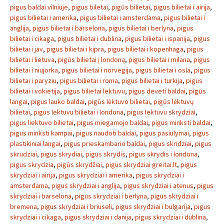
pigus baldai vilniuje
,
pigus biletai
,
pigūs bilietai
,
pigus bilietai i airija
,
pigus bilietai i amerika
,
pigus bilietai i amsterdama
,
pigus bilietai i
anglija
,
pigus bilietai i barselona
,
pigus bilietai i berlyna
,
pigus
bilietai i cikaga
,
pigus bilietai i dublina
,
pigus bilietai i ispanija
,
pigus
bilietai i jav
,
pigus bilietai i kipra
,
pigus bilietai i kopenhaga
,
pigus
bilietai i lietuva
,
pigūs bilietai į londoną
,
pigus bilietai i milana
,
pigus
bilietai i niujorka
,
pigus bilietai i norvegija
,
pigus bilietai i osla
,
pigus
bilietai i paryziu
,
pigus bilietai i roma
,
pigus bilietai i turkija
,
pigus
bilietai i vokietija
,
pigus bilietai lektuvu
,
pigus deveti baldai
,
pigūs
langai
,
pigus lauko baldai
,
pigūs lėktuvo bilietai
,
pigūs lėktuvų
bilietai
,
pigus lektuvu bilietai i londona
,
pigus lektuvu skrydziai
,
pigus liektuvo bilietai
,
pigus miegamojo baldai
,
pigus minksti baldai
,
pigus minksti kampai
,
pigus naudoti baldai
,
pigus pasiulymai
,
pigus
plastikiniai langai
,
pigus prieskambario baldai
,
pigus skridziai
,
pigus
skrudziai
,
pigus skrydiai
,
pigus skrydis
,
pigus skrydis i londona
,
pigus skrydzia
,
pigūs skrydžiai
,
pigus skrydziai greitai.lt
,
pigus
skrydziai i airija
,
pigus skrydziai i amerika
,
pigus skrydziai i
amsterdama
,
pigus skrydziai i anglija
,
pigus skrydziai i atenus
,
pigus
skrydziai i barselona
,
pigus skrydziai i berlyna
,
pigus skrydziai i
bremena
,
pigus skrydziai i briuseli
,
pigus skrydziai i bulgarija
,
pigus
skrydziai i cikaga
,
pigus skrydziai i danija
,
pigus skrydziai i dublina
,