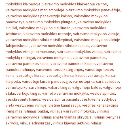
mokyklos klaipėdoje
,
vairavimo mokyklos klaipedoje kainos
,
vairavimo mokyklos marijampoleje
,
vairavimo mokyklos panevėžyje
,
vairavimo mokyklos panevezyje kainos
,
vairavimo mokyklos
panevezys
,
vairavimo mokyklos plungeje
,
vairavimo mokyklos
siauliai
,
vairavimo mokyklos siauliuose
,
vairavimo mokyklos
telsiuose
,
vairavimo mokyklos utenoje
,
vairavimo mokyklos vilniuje
,
vairavimo mokyklos vilniuje atsiliepimai
,
vairavimo mokyklos vilniuje
fabijoniskese
,
vairavimo mokyklos vilniuje kainos
,
vairavimo
mokyklos vilniuje zirmunuose
,
vairavimo mokyklos vilnius
,
vairavimo
mokyklų reitingai
,
vairavimo mokymas
,
vairavimo pamokos
,
vairavimo pamokos kaina
,
vairavimo pamokos kaune
,
vairavimo
pamokos vilniuje
,
vairavimo teisiu kategorijos
,
vairuotojo teises
kaina
,
vairuotoju kursai
,
vairuotoju kursai kaune
,
vairuotoju kursai
klaipeda
,
vairuotoju kursai panevezyje
,
vairuotoju kursai siauliuose
,
vairuotoju kursai vilniuje
,
vakaru langai
,
valgomojo baldai
,
valgomojo
stalai
,
varkojo langai
,
varnelio vairavimo mokykla
,
vesida spintos
,
vesida spintu kainos
,
vesida spintu pasaulis
,
vestuvems sodybos
,
vieta vestuvems vilniuje
,
vietine kanalizacija
,
vietines kanalizacijos
irengimas
,
vilniaus baldai
,
vilniaus vairavimo mokykla
,
vilniaus
vairavimo mokyklos
,
vilnius amsterdamas skrydziai
,
vilnius berlynas
skrydis
,
vilnius edinburgas
,
vilnius kijevas lektuvu
,
vilnius