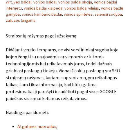
virtuves baldai
,
vonios baldai
,
vonios baldai akcija
,
vonios baldai
internetu
,
vonios baldai klaipeda
,
vonios baldai vilnius
,
vonios baldu
gamyba
,
vonios kambario baldai
,
vonios spinteles
,
zalensu sodyba
,
zaliuzes langams
Straipsnių rašymas pagal užsakymą
Didėjant verslo tempams, ne visi verslininkai sugeba koja
kojon žengti su naujovėmis ar vienomis ar kitomis
technologijomis bei reikalavimais joms, todėl dažnais
griebiasi paslaugų tiekėjų. Viena iš tokių paslaugų yra SEO
straipsnių rašymas, kuriam, suprantama, yra reikalingas
laikas, tam tikra informacija, kad būtų galima
profesionaliai jį parašyti ir sudėlioti pagal visus GOOGLE
paieškos sistemai keliamus reikalavimus.
Naudinga pasidomėti:
Atgalines nuorodos
;