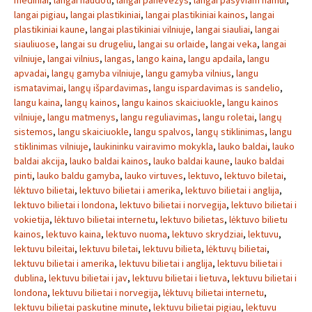
mediniai
,
langai naudoti
,
langai panevezys
,
langai pasyviam namui
,
langai pigiau
,
langai plastikiniai
,
langai plastikiniai kainos
,
langai
plastikiniai kaune
,
langai plastikiniai vilniuje
,
langai siauliai
,
langai
siauliuose
,
langai su drugeliu
,
langai su orlaide
,
langai veka
,
langai
vilniuje
,
langai vilnius
,
langas
,
lango kaina
,
langu apdaila
,
langu
apvadai
,
langų gamyba vilniuje
,
langu gamyba vilnius
,
langu
ismatavimai
,
langų išpardavimas
,
langu ispardavimas is sandelio
,
langu kaina
,
langų kainos
,
langu kainos skaiciuokle
,
langu kainos
vilniuje
,
langu matmenys
,
langu reguliavimas
,
langu roletai
,
langų
sistemos
,
langu skaiciuokle
,
langu spalvos
,
langų stiklinimas
,
langu
stiklinimas vilniuje
,
laukininku vairavimo mokykla
,
lauko baldai
,
lauko
baldai akcija
,
lauko baldai kainos
,
lauko baldai kaune
,
lauko baldai
pinti
,
lauko baldu gamyba
,
lauko virtuves
,
lektuvo
,
lektuvo biletai
,
lėktuvo bilietai
,
lektuvo bilietai i amerika
,
lektuvo bilietai i anglija
,
lektuvo bilietai i londona
,
lektuvo bilietai i norvegija
,
lektuvo bilietai i
vokietija
,
lėktuvo bilietai internetu
,
lektuvo bilietas
,
lėktuvo bilietu
kainos
,
lektuvo kaina
,
lektuvo nuoma
,
lektuvo skrydziai
,
lektuvu
,
lektuvu bileitai
,
lektuvu biletai
,
lektuvu bilieta
,
lėktuvų bilietai
,
lektuvu bilietai i amerika
,
lektuvu bilietai i anglija
,
lektuvu bilietai i
dublina
,
lektuvu bilietai i jav
,
lektuvu bilietai i lietuva
,
lektuvu bilietai i
londona
,
lektuvu bilietai i norvegija
,
lėktuvų bilietai internetu
,
lektuvu bilietai paskutine minute
,
lektuvu bilietai pigiau
,
lektuvu