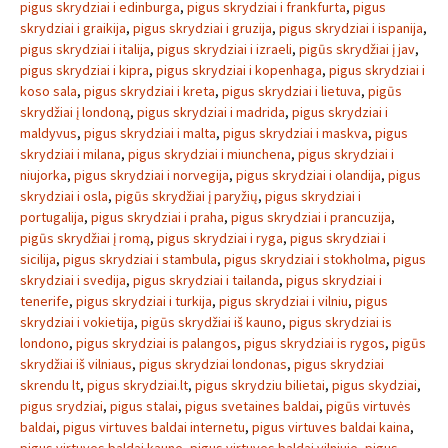
pigus skrydziai i edinburga
,
pigus skrydziai i frankfurta
,
pigus
skrydziai i graikija
,
pigus skrydziai i gruzija
,
pigus skrydziai i ispanija
,
pigus skrydziai i italija
,
pigus skrydziai i izraeli
,
pigūs skrydžiai į jav
,
pigus skrydziai i kipra
,
pigus skrydziai i kopenhaga
,
pigus skrydziai i
koso sala
,
pigus skrydziai i kreta
,
pigus skrydziai i lietuva
,
pigūs
skrydžiai į londoną
,
pigus skrydziai i madrida
,
pigus skrydziai i
maldyvus
,
pigus skrydziai i malta
,
pigus skrydziai i maskva
,
pigus
skrydziai i milana
,
pigus skrydziai i miunchena
,
pigus skrydziai i
niujorka
,
pigus skrydziai i norvegija
,
pigus skrydziai i olandija
,
pigus
skrydziai i osla
,
pigūs skrydžiai į paryžių
,
pigus skrydziai i
portugalija
,
pigus skrydziai i praha
,
pigus skrydziai i prancuzija
,
pigūs skrydžiai į romą
,
pigus skrydziai i ryga
,
pigus skrydziai i
sicilija
,
pigus skrydziai i stambula
,
pigus skrydziai i stokholma
,
pigus
skrydziai i svedija
,
pigus skrydziai i tailanda
,
pigus skrydziai i
tenerife
,
pigus skrydziai i turkija
,
pigus skrydziai i vilniu
,
pigus
skrydziai i vokietija
,
pigūs skrydžiai iš kauno
,
pigus skrydziai is
londono
,
pigus skrydziai is palangos
,
pigus skrydziai is rygos
,
pigūs
skrydžiai iš vilniaus
,
pigus skrydziai londonas
,
pigus skrydziai
skrendu lt
,
pigus skrydziai.lt
,
pigus skrydziu bilietai
,
pigus skydziai
,
pigus srydziai
,
pigus stalai
,
pigus svetaines baldai
,
pigūs virtuvės
baldai
,
pigus virtuves baldai internetu
,
pigus virtuves baldai kaina
,