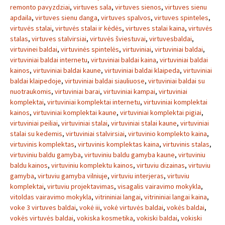
remonto pavyzdziai
,
virtuves sala
,
virtuves sienos
,
virtuves sienu
apdaila
,
virtuves sienu danga
,
virtuves spalvos
,
virtuves spinteles
,
virtuvės stalai
,
virtuvės stalai ir kėdės
,
virtuves stalai kaina
,
virtuvės
stalas
,
virtuves stalvirsiai
,
virtuvės šviestuvai
,
virtuvesbaldai
,
virtuvinei baldai
,
virtuvinės spintelės
,
virtuviniai
,
virtuviniai baldai
,
virtuviniai baldai internetu
,
virtuviniai baldai kaina
,
virtuviniai baldai
kainos
,
virtuviniai baldai kaune
,
virtuviniai baldai klaipeda
,
virtuviniai
baldai klaipedoje
,
virtuviniai baldai siauliuose
,
virtuviniai baldai su
nuotraukomis
,
virtuviniai barai
,
virtuviniai kampai
,
virtuviniai
komplektai
,
virtuviniai komplektai internetu
,
virtuviniai komplektai
kainos
,
virtuviniai komplektai kaune
,
virtuviniai komplektai pigiai
,
virtuviniai peiliai
,
virtuviniai stalai
,
virtuviniai stalai kaune
,
virtuviniai
stalai su kedemis
,
virtuviniai stalvirsiai
,
virtuvinio komplekto kaina
,
virtuvinis komplektas
,
virtuvinis komplektas kaina
,
virtuvinis stalas
,
virtuviniu baldu gamyba
,
virtuviniu baldu gamyba kaune
,
virtuviniu
baldu kainos
,
virtuviniu komplektu kainos
,
virtuviu dizainas
,
virtuviu
gamyba
,
virtuviu gamyba vilniuje
,
virtuviu interjeras
,
virtuviu
komplektai
,
virtuviu projektavimas
,
visagalis vairavimo mokykla
,
vitoldas vairavimo mokykla
,
vitrininiai langai
,
vitrininiai langai kaina
,
voke 3 virtuves baldai
,
vokė iii
,
vokė virtuvės baldai
,
vokės baldai
,
vokės virtuvės baldai
,
vokiska kosmetika
,
vokiski baldai
,
vokiski