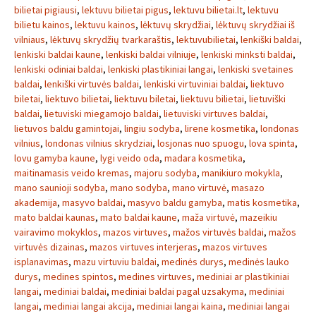
bilietai pigiausi
,
lektuvu bilietai pigus
,
lektuvu bilietai.lt
,
lektuvu
bilietu kainos
,
lektuvu kainos
,
lėktuvų skrydžiai
,
lėktuvų skrydžiai iš
vilniaus
,
lėktuvų skrydžių tvarkaraštis
,
lektuvubilietai
,
lenkiški baldai
,
lenkiski baldai kaune
,
lenkiski baldai vilniuje
,
lenkiski minksti baldai
,
lenkiski odiniai baldai
,
lenkiski plastikiniai langai
,
lenkiski svetaines
baldai
,
lenkiški virtuvės baldai
,
lenkiski virtuviniai baldai
,
liektuvo
biletai
,
liektuvo bilietai
,
liektuvu biletai
,
liektuvu bilietai
,
lietuviški
baldai
,
lietuviski miegamojo baldai
,
lietuviski virtuves baldai
,
lietuvos baldu gamintojai
,
lingiu sodyba
,
lirene kosmetika
,
londonas
vilnius
,
londonas vilnius skrydziai
,
losjonas nuo spuogu
,
lova spinta
,
lovu gamyba kaune
,
lygi veido oda
,
madara kosmetika
,
maitinamasis veido kremas
,
majoru sodyba
,
manikiuro mokykla
,
mano saunioji sodyba
,
mano sodyba
,
mano virtuvė
,
masazo
akademija
,
masyvo baldai
,
masyvo baldu gamyba
,
matis kosmetika
,
mato baldai kaunas
,
mato baldai kaune
,
maža virtuvė
,
mazeikiu
vairavimo mokyklos
,
mazos virtuves
,
mažos virtuvės baldai
,
mažos
virtuvės dizainas
,
mazos virtuves interjeras
,
mazos virtuves
isplanavimas
,
mazu virtuviu baldai
,
medinės durys
,
medinės lauko
durys
,
medines spintos
,
medines virtuves
,
mediniai ar plastikiniai
langai
,
mediniai baldai
,
mediniai baldai pagal uzsakyma
,
mediniai
langai
,
mediniai langai akcija
,
mediniai langai kaina
,
mediniai langai