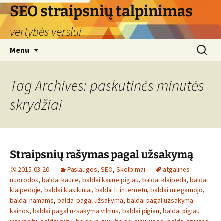
Skip
SEO straipsnių talpinimas
to
vertybės verslui
content
Search
Menu
for:
Tag Archives: paskutinės minutės
skrydžiai
Straipsnių rašymas pagal užsakymą
2015-03-20
Paslaugos
,
SEO
,
Skelbimai
atgalines
nuorodos
,
baldai kaune
,
baldai kaune pigiau
,
baldai klaipeda
,
baldai
klaipedoje
,
baldai klasikiniai
,
baldai lt internetu
,
baldai miegamojo
,
baldai namams
,
baldai pagal užsakymą
,
baldai pagal uzsakyma
kainos
,
baldai pagal uzsakyma vilnius
,
baldai pigiau
,
baldai pigiau