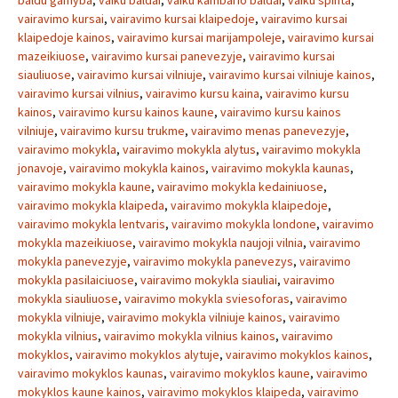
baldu gamyba
,
vaiku baldai
,
vaiku kambario baldai
,
vaiku spinta
,
vairavimo kursai
,
vairavimo kursai klaipedoje
,
vairavimo kursai
klaipedoje kainos
,
vairavimo kursai marijampoleje
,
vairavimo kursai
mazeikiuose
,
vairavimo kursai panevezyje
,
vairavimo kursai
siauliuose
,
vairavimo kursai vilniuje
,
vairavimo kursai vilniuje kainos
,
vairavimo kursai vilnius
,
vairavimo kursu kaina
,
vairavimo kursu
kainos
,
vairavimo kursu kainos kaune
,
vairavimo kursu kainos
vilniuje
,
vairavimo kursu trukme
,
vairavimo menas panevezyje
,
vairavimo mokykla
,
vairavimo mokykla alytus
,
vairavimo mokykla
jonavoje
,
vairavimo mokykla kainos
,
vairavimo mokykla kaunas
,
vairavimo mokykla kaune
,
vairavimo mokykla kedainiuose
,
vairavimo mokykla klaipeda
,
vairavimo mokykla klaipedoje
,
vairavimo mokykla lentvaris
,
vairavimo mokykla londone
,
vairavimo
mokykla mazeikiuose
,
vairavimo mokykla naujoji vilnia
,
vairavimo
mokykla panevezyje
,
vairavimo mokykla panevezys
,
vairavimo
mokykla pasilaiciuose
,
vairavimo mokykla siauliai
,
vairavimo
mokykla siauliuose
,
vairavimo mokykla sviesoforas
,
vairavimo
mokykla vilniuje
,
vairavimo mokykla vilniuje kainos
,
vairavimo
mokykla vilnius
,
vairavimo mokykla vilnius kainos
,
vairavimo
mokyklos
,
vairavimo mokyklos alytuje
,
vairavimo mokyklos kainos
,
vairavimo mokyklos kaunas
,
vairavimo mokyklos kaune
,
vairavimo
mokyklos kaune kainos
,
vairavimo mokyklos klaipeda
,
vairavimo