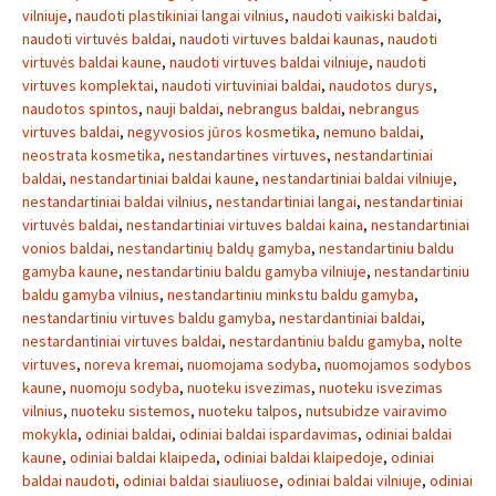
vilniuje
,
naudoti plastikiniai langai vilnius
,
naudoti vaikiski baldai
,
naudoti virtuvės baldai
,
naudoti virtuves baldai kaunas
,
naudoti
virtuvės baldai kaune
,
naudoti virtuves baldai vilniuje
,
naudoti
virtuves komplektai
,
naudoti virtuviniai baldai
,
naudotos durys
,
naudotos spintos
,
nauji baldai
,
nebrangus baldai
,
nebrangus
virtuves baldai
,
negyvosios jūros kosmetika
,
nemuno baldai
,
neostrata kosmetika
,
nestandartines virtuves
,
nestandartiniai
baldai
,
nestandartiniai baldai kaune
,
nestandartiniai baldai vilniuje
,
nestandartiniai baldai vilnius
,
nestandartiniai langai
,
nestandartiniai
virtuvės baldai
,
nestandartiniai virtuves baldai kaina
,
nestandartiniai
vonios baldai
,
nestandartinių baldų gamyba
,
nestandartiniu baldu
gamyba kaune
,
nestandartiniu baldu gamyba vilniuje
,
nestandartiniu
baldu gamyba vilnius
,
nestandartiniu minkstu baldu gamyba
,
nestandartiniu virtuves baldu gamyba
,
nestardantiniai baldai
,
nestardantiniai virtuves baldai
,
nestardantiniu baldu gamyba
,
nolte
virtuves
,
noreva kremai
,
nuomojama sodyba
,
nuomojamos sodybos
kaune
,
nuomoju sodyba
,
nuoteku isvezimas
,
nuoteku isvezimas
vilnius
,
nuoteku sistemos
,
nuoteku talpos
,
nutsubidze vairavimo
mokykla
,
odiniai baldai
,
odiniai baldai ispardavimas
,
odiniai baldai
kaune
,
odiniai baldai klaipeda
,
odiniai baldai klaipedoje
,
odiniai
baldai naudoti
,
odiniai baldai siauliuose
,
odiniai baldai vilniuje
,
odiniai