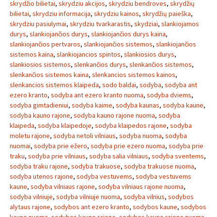
skrydžio bilietai
,
skrydziu akcijos
,
skrydziu bendroves
,
skrydžių
bilietai
,
skrydziu informacija
,
skrydziu kainos
,
skrydžių paieška
,
skrydziu pasiulymai
,
skrydziu tvarkarastis
,
skydziai
,
slankiojamos
durys
,
slankiojančios durys
,
slankiojančios durys kaina
,
slankiojančios pertvaros
,
slankiojančios sistemos
,
slankiojančios
sistemos kaina
,
slankiojancios spintos
,
slankiosios durys
,
slankiosios sistemos
,
slenkančios durys
,
slenkančios sistemos
,
slenkančios sistemos kaina
,
slenkancios sistemos kainos
,
slenkancios sistemos klaipeda
,
sodo baldai
,
sodyba
,
sodyba ant
ezero kranto
,
sodyba ant ezero kranto nuoma
,
sodyba dviems
,
sodyba gimtadieniui
,
sodyba kaime
,
sodyba kaunas
,
sodyba kaune
,
sodyba kauno rajone
,
sodyba kauno rajone nuoma
,
sodyba
klaipeda
,
sodyba klaipedoje
,
sodyba klaipedos rajone
,
sodyba
moletu rajone
,
sodyba netoli vilniaus
,
sodyba nuoma
,
sodyba
nuomai
,
sodyba prie ežero
,
sodyba prie ezero nuoma
,
sodyba prie
traku
,
sodyba prie vilniaus
,
sodyba salia vilniaus
,
sodyba sventems
,
sodyba traku rajone
,
sodyba trakuose
,
sodyba trakuose nuoma
,
sodyba utenos rajone
,
sodyba vestuvems
,
sodyba vestuvems
kaune
,
sodyba vilniaus rajone
,
sodyba vilniaus rajone nuoma
,
sodyba vilniuje
,
sodyba vilniuje nuoma
,
sodyba vilnius
,
sodybos
alytaus rajone
,
sodybos ant ezero kranto
,
sodybos kaune
,
sodybos