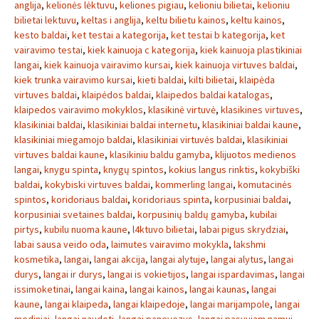
anglija
,
kelionės lėktuvu
,
keliones pigiau
,
kelioniu bilietai
,
kelioniu
bilietai lektuvu
,
keltas i anglija
,
keltu bilietu kainos
,
keltu kainos
,
kesto baldai
,
ket testai a kategorija
,
ket testai b kategorija
,
ket
vairavimo testai
,
kiek kainuoja c kategorija
,
kiek kainuoja plastikiniai
langai
,
kiek kainuoja vairavimo kursai
,
kiek kainuoja virtuves baldai
,
kiek trunka vairavimo kursai
,
kieti baldai
,
kilti bilietai
,
klaipėda
virtuves baldai
,
klaipėdos baldai
,
klaipedos baldai katalogas
,
klaipedos vairavimo mokyklos
,
klasikinė virtuvė
,
klasikines virtuves
,
klasikiniai baldai
,
klasikiniai baldai internetu
,
klasikiniai baldai kaune
,
klasikiniai miegamojo baldai
,
klasikiniai virtuvės baldai
,
klasikiniai
virtuves baldai kaune
,
klasikiniu baldu gamyba
,
klijuotos medienos
langai
,
knygu spinta
,
knygų spintos
,
kokius langus rinktis
,
kokybiški
baldai
,
kokybiski virtuves baldai
,
kommerling langai
,
komutacinės
spintos
,
koridoriaus baldai
,
koridoriaus spinta
,
korpusiniai baldai
,
korpusiniai svetaines baldai
,
korpusinių baldų gamyba
,
kubilai
pirtys
,
kubilu nuoma kaune
,
l4ktuvo bilietai
,
labai pigus skrydziai
,
labai sausa veido oda
,
laimutes vairavimo mokykla
,
lakshmi
kosmetika
,
langai
,
langai akcija
,
langai alytuje
,
langai alytus
,
langai
durys
,
langai ir durys
,
langai is vokietijos
,
langai ispardavimas
,
langai
issimoketinai
,
langai kaina
,
langai kainos
,
langai kaunas
,
langai
kaune
,
langai klaipeda
,
langai klaipedoje
,
langai marijampole
,
langai