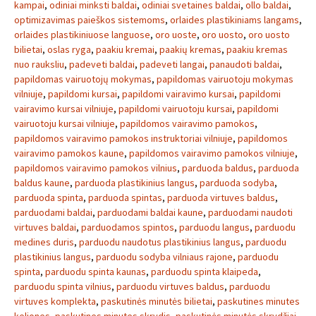
kampai
,
odiniai minksti baldai
,
odiniai svetaines baldai
,
ollo baldai
,
optimizavimas paieškos sistemoms
,
orlaides plastikiniams langams
,
orlaides plastikiniuose languose
,
oro uoste
,
oro uosto
,
oro uosto
bilietai
,
oslas ryga
,
paakiu kremai
,
paakių kremas
,
paakiu kremas
nuo rauksliu
,
padeveti baldai
,
padeveti langai
,
panaudoti baldai
,
papildomas vairuotojų mokymas
,
papildomas vairuotoju mokymas
vilniuje
,
papildomi kursai
,
papildomi vairavimo kursai
,
papildomi
vairavimo kursai vilniuje
,
papildomi vairuotoju kursai
,
papildomi
vairuotoju kursai vilniuje
,
papildomos vairavimo pamokos
,
papildomos vairavimo pamokos instruktoriai vilniuje
,
papildomos
vairavimo pamokos kaune
,
papildomos vairavimo pamokos vilniuje
,
papildomos vairavimo pamokos vilnius
,
parduoda baldus
,
parduoda
baldus kaune
,
parduoda plastikinius langus
,
parduoda sodyba
,
parduoda spinta
,
parduoda spintas
,
parduoda virtuves baldus
,
parduodami baldai
,
parduodami baldai kaune
,
parduodami naudoti
virtuves baldai
,
parduodamos spintos
,
parduodu langus
,
parduodu
medines duris
,
parduodu naudotus plastikinius langus
,
parduodu
plastikinius langus
,
parduodu sodyba vilniaus rajone
,
parduodu
spinta
,
parduodu spinta kaunas
,
parduodu spinta klaipeda
,
parduodu spinta vilnius
,
parduodu virtuves baldus
,
parduodu
virtuves komplekta
,
paskutinės minutės bilietai
,
paskutines minutes