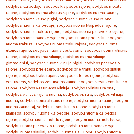
kaune nuoma
,
sodybos kauno rajone
,
sodybos kauno rajone nuoma
,
sodybos klaipedoje
,
sodybos klaipedos rajone
,
sodybos molėtų
rajone
,
sodybos nuoma alytaus rajone
,
sodybos nuoma kaune
,
sodybos nuoma kaune pigiai
,
sodybos nuoma kauno rajone
,
sodybos nuoma klaipedoje
,
sodybos nuoma klaipedos rajone
,
sodybos nuoma moletu rajone
,
sodybos nuoma panevezio rajone
,
sodybos nuoma panevezyje
,
sodybos nuoma prie traku
,
sodybos
nuoma traku raj
,
sodybos nuoma traku rajone
,
sodybos nuoma
utenos rajone
,
sodybos nuoma vestuvems
,
sodybos nuoma vilniaus
rajone
,
sodybos nuoma vilniuje
,
sodybos nuoma vilniuje
gimtadieniui
,
sodybos nuoma vilniuje pigiai
,
sodybos panevezio
rajone
,
sodybos prie ezero
,
sodybos prie traku
,
sodybos siauliu
rajone
,
sodybos traku rajone
,
sodybos utenos rajone
,
sodybos
vestuvems
,
sodybos vestuvems kaune
,
sodybos vestuvems kauno
rajone
,
sodybos vestuvems vilniuje
,
sodybos vilniaus rajone
,
sodybos vilniaus rajone nuoma
,
sodybos vilniuje
,
sodybos vilniuje
nuoma
,
sodybu nuoma alytaus rajone
,
sodybu nuoma kaune
,
sodybu
nuoma kauno raj
,
sodybu nuoma kauno rajone
,
sodybu nuoma
klaipeda
,
sodybu nuoma klaipedoje
,
sodybu nuoma klaipedos
rajone
,
sodybu nuoma moletu rajone
,
sodybu nuoma moletuose
,
sodybu nuoma panevezio rajone
,
sodybu nuoma panevezyje
,
sodybu nuoma siauliai
,
sodybu nuoma siauliuose
,
sodybu nuoma