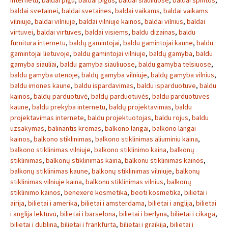
internetu
,
baldai pigu
,
baldai pigus
,
baldai siauliuose
,
baldai spintos
,
baldai svetainei
,
baldai svetaines
,
baldai vaikams
,
baldai vaikams
vilniuje
,
baldai vilniuje
,
baldai vilniuje kainos
,
baldai vilnius
,
baldai
virtuvei
,
baldai virtuves
,
baldai visiems
,
baldu dizainas
,
baldu
furnitura internetu
,
baldų gamintojai
,
baldu gamintojai kaune
,
baldu
gamintojai lietuvoje
,
baldu gamintojai vilniuje
,
baldų gamyba
,
baldu
gamyba siauliai
,
baldu gamyba siauliuose
,
baldu gamyba telsiuose
,
baldu gamyba utenoje
,
baldų gamyba vilniuje
,
baldų gamyba vilnius
,
baldu imones kaune
,
baldu ispardavimas
,
baldu isparduotuve
,
baldu
kainos
,
baldų parduotuvė
,
baldų parduotuvės
,
baldu parduotuves
kaune
,
baldu prekyba internetu
,
baldų projektavimas
,
baldu
projektavimas internete
,
baldu projektuotojas
,
baldu rojus
,
baldu
uzsakymas
,
balinantis kremas
,
balkono langai
,
balkono langai
kainos
,
balkono stiklinimas
,
balkono stiklinimas aliuminiu kaina
,
balkono stiklinimas vilniuje
,
balkono stiklinimo kaina
,
balkonų
stiklinimas
,
balkonų stiklinimas kaina
,
balkonu stiklinimas kainos
,
balkonų stiklinimas kaune
,
balkonų stiklinimas vilniuje
,
balkonų
stiklinimas vilniuje kaina
,
balkonu stiklinimas vilnius
,
balkonų
stiklinimo kainos
,
benexere kosmetika
,
beoti kosmetika
,
bilietai i
airija
,
bilietai i amerika
,
bilietai i amsterdama
,
bilietai i anglija
,
bilietai
i anglija lektuvu
,
bilietai i barselona
,
bilietai i berlyna
,
bilietai i cikaga
,
bilietai i dublina
,
bilietai i frankfurta
,
bilietai i graikija
,
bilietai i