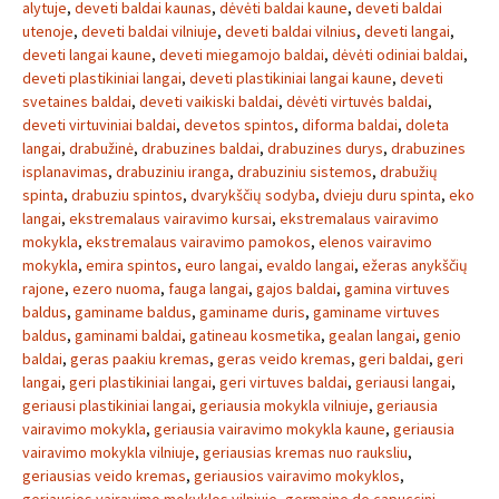
alytuje
,
deveti baldai kaunas
,
dėvėti baldai kaune
,
deveti baldai
utenoje
,
deveti baldai vilniuje
,
deveti baldai vilnius
,
deveti langai
,
deveti langai kaune
,
deveti miegamojo baldai
,
dėvėti odiniai baldai
,
deveti plastikiniai langai
,
deveti plastikiniai langai kaune
,
deveti
svetaines baldai
,
deveti vaikiski baldai
,
dėvėti virtuvės baldai
,
deveti virtuviniai baldai
,
devetos spintos
,
diforma baldai
,
doleta
langai
,
drabužinė
,
drabuzines baldai
,
drabuzines durys
,
drabuzines
isplanavimas
,
drabuziniu iranga
,
drabuziniu sistemos
,
drabužių
spinta
,
drabuziu spintos
,
dvarykščių sodyba
,
dvieju duru spinta
,
eko
langai
,
ekstremalaus vairavimo kursai
,
ekstremalaus vairavimo
mokykla
,
ekstremalaus vairavimo pamokos
,
elenos vairavimo
mokykla
,
emira spintos
,
euro langai
,
evaldo langai
,
ežeras anykščių
rajone
,
ezero nuoma
,
fauga langai
,
gajos baldai
,
gamina virtuves
baldus
,
gaminame baldus
,
gaminame duris
,
gaminame virtuves
baldus
,
gaminami baldai
,
gatineau kosmetika
,
gealan langai
,
genio
baldai
,
geras paakiu kremas
,
geras veido kremas
,
geri baldai
,
geri
langai
,
geri plastikiniai langai
,
geri virtuves baldai
,
geriausi langai
,
geriausi plastikiniai langai
,
geriausia mokykla vilniuje
,
geriausia
vairavimo mokykla
,
geriausia vairavimo mokykla kaune
,
geriausia
vairavimo mokykla vilniuje
,
geriausias kremas nuo rauksliu
,
geriausias veido kremas
,
geriausios vairavimo mokyklos
,