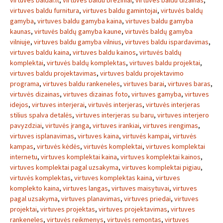
virtuves baldai.lt
,
virtuves baldu breziniai
,
virtuves baldu dizainas
,
virtuves baldu furnitura
,
virtuves baldu gamintojai
,
virtuvės baldų
gamyba
,
virtuves baldu gamyba kaina
,
virtuves baldu gamyba
kaunas
,
virtuvės baldų gamyba kaune
,
virtuvės baldų gamyba
vilniuje
,
virtuves baldu gamyba vilnius
,
virtuves baldu ispardavimas
,
virtuves baldu kaina
,
virtuves baldu kainos
,
virtuvės baldų
komplektai
,
virtuvės baldų komplektas
,
virtuves baldu projektai
,
virtuves baldu projektavimas
,
virtuves baldu projektavimo
programa
,
virtuves baldu rankeneles
,
virtuves barai
,
virtuves baras
,
virtuvės dizainas
,
virtuves dizainas foto
,
virtuves gamyba
,
virtuves
idejos
,
virtuves interjerai
,
virtuvės interjeras
,
virtuvės interjeras
stilius spalva detalės
,
virtuves interjeras su baru
,
virtuves interjero
pavyzdziai
,
virtuvės įranga
,
virtuves irankiai
,
virtuves irengimas
,
virtuves isplanavimas
,
virtuves kaina
,
virtuvės kampai
,
virtuvės
kampas
,
virtuvės kėdės
,
virtuvės komplektai
,
virtuves komplektai
internetu
,
virtuves komplektai kaina
,
virtuves komplektai kainos
,
virtuves komplektai pagal uzsakyma
,
virtuves komplektai pigiau
,
virtuvės komplektas
,
virtuves komplektas kaina
,
virtuves
komplekto kaina
,
virtuves langas
,
virtuves maisytuvai
,
virtuves
pagal uzsakyma
,
virtuves planavimas
,
virtuves priedai
,
virtuves
projektai
,
virtuves projektas
,
virtuves projektavimas
,
virtuves
rankeneles
,
virtuvės reikmenys
,
virtuvės remontas
,
virtuves