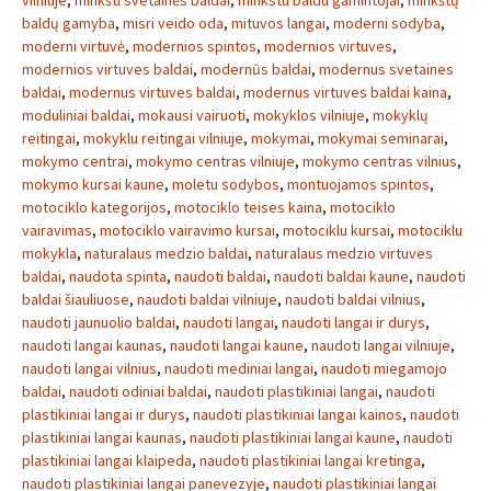
vilniuje
,
minkšti svetainės baldai
,
minkstu baldu gamintojai
,
minkštų
baldų gamyba
,
misri veido oda
,
mituvos langai
,
moderni sodyba
,
moderni virtuvė
,
modernios spintos
,
modernios virtuves
,
modernios virtuves baldai
,
modernūs baldai
,
modernus svetaines
baldai
,
modernus virtuves baldai
,
modernus virtuves baldai kaina
,
moduliniai baldai
,
mokausi vairuoti
,
mokyklos vilniuje
,
mokyklų
reitingai
,
mokyklu reitingai vilniuje
,
mokymai
,
mokymai seminarai
,
mokymo centrai
,
mokymo centras vilniuje
,
mokymo centras vilnius
,
mokymo kursai kaune
,
moletu sodybos
,
montuojamos spintos
,
motociklo kategorijos
,
motociklo teises kaina
,
motociklo
vairavimas
,
motociklo vairavimo kursai
,
motociklu kursai
,
motociklu
mokykla
,
naturalaus medzio baldai
,
naturalaus medzio virtuves
baldai
,
naudota spinta
,
naudoti baldai
,
naudoti baldai kaune
,
naudoti
baldai šiauliuose
,
naudoti baldai vilniuje
,
naudoti baldai vilnius
,
naudoti jaunuolio baldai
,
naudoti langai
,
naudoti langai ir durys
,
naudoti langai kaunas
,
naudoti langai kaune
,
naudoti langai vilniuje
,
naudoti langai vilnius
,
naudoti mediniai langai
,
naudoti miegamojo
baldai
,
naudoti odiniai baldai
,
naudoti plastikiniai langai
,
naudoti
plastikiniai langai ir durys
,
naudoti plastikiniai langai kainos
,
naudoti
plastikiniai langai kaunas
,
naudoti plastikiniai langai kaune
,
naudoti
plastikiniai langai klaipeda
,
naudoti plastikiniai langai kretinga
,
naudoti plastikiniai langai panevezyje
,
naudoti plastikiniai langai