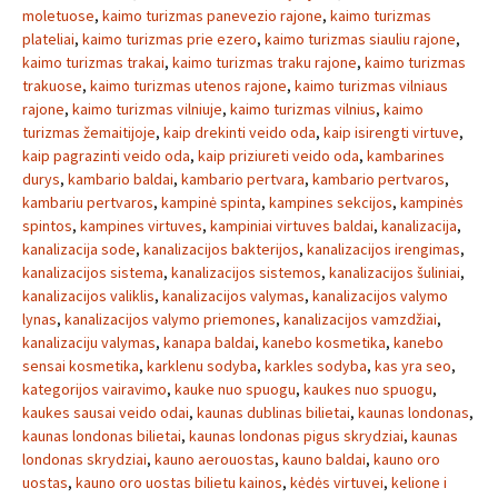
moletuose
,
kaimo turizmas panevezio rajone
,
kaimo turizmas
plateliai
,
kaimo turizmas prie ezero
,
kaimo turizmas siauliu rajone
,
kaimo turizmas trakai
,
kaimo turizmas traku rajone
,
kaimo turizmas
trakuose
,
kaimo turizmas utenos rajone
,
kaimo turizmas vilniaus
rajone
,
kaimo turizmas vilniuje
,
kaimo turizmas vilnius
,
kaimo
turizmas žemaitijoje
,
kaip drekinti veido oda
,
kaip isirengti virtuve
,
kaip pagrazinti veido oda
,
kaip priziureti veido oda
,
kambarines
durys
,
kambario baldai
,
kambario pertvara
,
kambario pertvaros
,
kambariu pertvaros
,
kampinė spinta
,
kampines sekcijos
,
kampinės
spintos
,
kampines virtuves
,
kampiniai virtuves baldai
,
kanalizacija
,
kanalizacija sode
,
kanalizacijos bakterijos
,
kanalizacijos irengimas
,
kanalizacijos sistema
,
kanalizacijos sistemos
,
kanalizacijos šuliniai
,
kanalizacijos valiklis
,
kanalizacijos valymas
,
kanalizacijos valymo
lynas
,
kanalizacijos valymo priemones
,
kanalizacijos vamzdžiai
,
kanalizaciju valymas
,
kanapa baldai
,
kanebo kosmetika
,
kanebo
sensai kosmetika
,
karklenu sodyba
,
karkles sodyba
,
kas yra seo
,
kategorijos vairavimo
,
kauke nuo spuogu
,
kaukes nuo spuogu
,
kaukes sausai veido odai
,
kaunas dublinas bilietai
,
kaunas londonas
,
kaunas londonas bilietai
,
kaunas londonas pigus skrydziai
,
kaunas
londonas skrydziai
,
kauno aerouostas
,
kauno baldai
,
kauno oro
uostas
,
kauno oro uostas bilietu kainos
,
kėdės virtuvei
,
kelione i