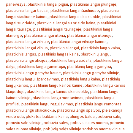
panevezys
,
plastikiniai langai pigiai
,
plastikiniai langai plungeje
,
plastikiniai langai šiauliai
,
plastikiniai langai šiauliuose
,
plastikiniai
langai siauliuose kainos
,
plastikiniai langai skaiciuokle
,
plastikiniai
langai su orlaide
,
plastikiniai langai su orlaide kaina
,
plastikiniai
langai taurage
,
plastikiniai langai taurageje
,
plastikiniai langai
ukmerge
,
plastikiniai langai utena
,
plastikiniai langai utenoje
,
plastikiniai langai vilniuje
,
plastikiniai langai vilniuje kainos
,
plastikiniai langai vilnius
,
plastikiniailangai
,
plastikinio lango kaina
,
plastikinis langas
,
plastikinis langas kaina
,
plastikinių langų
,
plastikiniu langu akcijos
,
plastikiniu langu apdaila
,
plastikiniu langu
dalys
,
plastikiniu langu gamintojai
,
plastikinių langų gamyba
,
plastikiniu langu gamyba kaune
,
plastikiniu langu gamyba vilniuje
,
plastikinių langų išpardavimas
,
plastikinių langų kaina
,
plastikinių
langų kainos
,
plastikiniu langu kainos kaune
,
plastikiniu langu kainos
klaipedoje
,
plastikiniu langu kainos skaiciuokle
,
plastikiniu langu
kainos vilniuje
,
plastikiniu langu montavimas
,
plastikiniu langu
profiliai
,
plastikiniu langu reguliavimas
,
plastikiniu langu remontas
,
plastikiniu langu skaiciuokle
,
plastikiniu langu spalvos
,
pleiskanoja
veido oda
,
plokstes baldams kaina
,
plunges baldai
,
pobuviu sale
,
pobuviu sale vilniuje
,
pobuviu sales
,
pobuviu sales nuoma
,
pobuviu
sales nuoma vilniuje
,
pobūvių salės vilniuje sodybos nuoma vilniaus