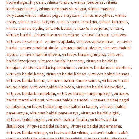
kopenhaga skrydziai
,
vilnius london
,
vilnius londonas
,
vilnius
londonas bilietai
,
vilnius londonas skrydziai
,
vilnius maskva
skrydziai
,
vilnius milanas pigus skrydziai
,
vilnius mokyklos
,
vilnius
oslas
,
vilnius oslas skrydis
,
vilnius roma skrydziai
,
vilnius turizmas
,
vilnius viena skrydis
,
virtuv4s baldai
,
virtuv4s interjeras
,
virtuvė
,
virtuve baldai
,
virtuve kartu su svetaine
,
virtuve su baru
,
virtuvės
,
virtuves aksesuarai
,
virtuves apdaila
,
virtuvės apšvietimas
,
virtuvės
baldai
,
virtuves baldai akcija
,
virtuves baldai alytuje
,
virtuves baldai
alytus
,
virtuves baldai deveti
,
virtuves baldai gamyba
,
virtuves
baldai interjeras
,
virtuves baldai internetu
,
virtuves baldai is
lenkijos
,
virtuves baldai ispardavimas
,
virtuves baldai issimoketinai
,
virtuvės baldai kaina
,
virtuves baldai kainos
,
virtuvės baldai kaunas
,
virtuvės baldai kaune
,
virtuves baldai kaune kainos
,
virtuves baldai
kaune pigiai
,
virtuvės baldai klaipėda
,
virtuves baldai klaipedoje
,
virtuvės baldai komplektai
,
virtuves baldai marijampoleje
,
virtuves
baldai mazai virtuvei
,
virtuves baldai naudoti
,
virtuves baldai pagal
uzsakyma
,
virtuves baldai pagal uzsakyma kaune
,
virtuves baldai
panevezyje
,
virtuves baldai panevezys
,
virtuves baldai pigiai
,
virtuves baldai pigiau
,
virtuvės baldai šiauliai
,
virtuvės baldai
šiauliuose
,
virtuves baldai su baru
,
virtuves baldai supermama
,
virtuvės baldai vilniuje
,
virtuvės baldai vilnius
,
virtuvės baldai vokė
,