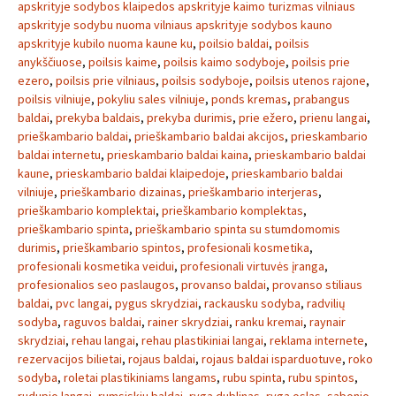
apskrityje sodybos klaipedos apskrityje kaimo turizmas vilniaus
apskrityje sodybu nuoma vilniaus apskrityje sodybos kauno
apskrityje kubilo nuoma kaune ku
,
poilsio baldai
,
poilsis
anykščiuose
,
poilsis kaime
,
poilsis kaimo sodyboje
,
poilsis prie
ezero
,
poilsis prie vilniaus
,
poilsis sodyboje
,
poilsis utenos rajone
,
poilsis vilniuje
,
pokyliu sales vilniuje
,
ponds kremas
,
prabangus
baldai
,
prekyba baldais
,
prekyba durimis
,
prie ežero
,
prienu langai
,
prieškambario baldai
,
prieškambario baldai akcijos
,
prieskambario
baldai internetu
,
prieskambario baldai kaina
,
prieskambario baldai
kaune
,
prieskambario baldai klaipedoje
,
prieskambario baldai
vilniuje
,
prieškambario dizainas
,
prieškambario interjeras
,
prieškambario komplektai
,
prieškambario komplektas
,
prieškambario spinta
,
prieškambario spinta su stumdomomis
durimis
,
prieškambario spintos
,
profesionali kosmetika
,
profesionali kosmetika veidui
,
profesionali virtuvės įranga
,
profesionalios seo paslaugos
,
provanso baldai
,
provanso stiliaus
baldai
,
pvc langai
,
pygus skrydziai
,
rackausku sodyba
,
radvilių
sodyba
,
raguvos baldai
,
rainer skrydziai
,
ranku kremai
,
raynair
skrydziai
,
rehau langai
,
rehau plastikiniai langai
,
reklama internete
,
rezervacijos bilietai
,
rojaus baldai
,
rojaus baldai isparduotuve
,
roko
sodyba
,
roletai plastikiniams langams
,
rubu spinta
,
rubu spintos
,