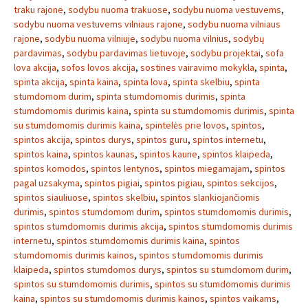
traku rajone
,
sodybu nuoma trakuose
,
sodybu nuoma vestuvems
,
sodybu nuoma vestuvems vilniaus rajone
,
sodybu nuoma vilniaus
rajone
,
sodybu nuoma vilniuje
,
sodybu nuoma vilnius
,
sodybų
pardavimas
,
sodybu pardavimas lietuvoje
,
sodybu projektai
,
sofa
lova akcija
,
sofos lovos akcija
,
sostines vairavimo mokykla
,
spinta
,
spinta akcija
,
spinta kaina
,
spinta lova
,
spinta skelbiu
,
spinta
stumdomom durim
,
spinta stumdomomis durimis
,
spinta
stumdomomis durimis kaina
,
spinta su stumdomomis durimis
,
spinta
su stumdomomis durimis kaina
,
spintelės prie lovos
,
spintos
,
spintos akcija
,
spintos durys
,
spintos guru
,
spintos internetu
,
spintos kaina
,
spintos kaunas
,
spintos kaune
,
spintos klaipeda
,
spintos komodos
,
spintos lentynos
,
spintos miegamajam
,
spintos
pagal uzsakyma
,
spintos pigiai
,
spintos pigiau
,
spintos sekcijos
,
spintos siauliuose
,
spintos skelbiu
,
spintos slankiojančiomis
durimis
,
spintos stumdomom durim
,
spintos stumdomomis durimis
,
spintos stumdomomis durimis akcija
,
spintos stumdomomis durimis
internetu
,
spintos stumdomomis durimis kaina
,
spintos
stumdomomis durimis kainos
,
spintos stumdomomis durimis
klaipeda
,
spintos stumdomos durys
,
spintos su stumdomom durim
,
spintos su stumdomomis durimis
,
spintos su stumdomomis durimis
kaina
,
spintos su stumdomomis durimis kainos
,
spintos vaikams
,