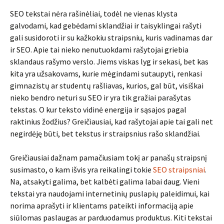
SEO tekstai nėra rašinėliai, todėl ne vienas klysta
galvodami, kad gebėdami sklandžiai ir taisyklingai rašyti
gali susidoroti ir su kažkokiu straipsniu, kuris vadinamas dar
ir SEO. Apie tai nieko nenutuokdami rašytojai griebia
sklandaus rašymo verslo. Jiems viskas lyg ir sekasi, bet kas
kita yra užsakovams, kurie mėgindami sutaupyti, renkasi
gimnazistų ar studentų rašliavas, kurios, gal būt, visiškai
nieko bendro neturi su SEO ir yra tik gražiai parašytas
tekstas. O kur teksto vidinė energija ir sąsajos pagal
raktinius žodžius? Greičiausiai, kad rašytojai apie tai gali net
negirdėję būti, bet tekstus ir straipsnius rašo sklandžiai.
Greičiausiai dažnam pamačiusiam tokį ar panašų straipsnį
susimasto, o kam išvis yra reikalingi tokie
SEO straipsniai
.
Na, atsakyti galima, bet kalbėti galima labai daug. Vieni
tekstai yra naudojami internetinių puslapių paleidimui, kai
norima aprašyti ir klientams pateikti informaciją apie
siūlomas paslaugas ar parduodamus produktus. Kiti tekstai