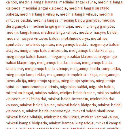
kainos
,
mediniai langai kaunas
,
mediniai langai kaune
,
mediniai langai
klaipeda
,
mediniai langai klaipedoje
,
mediniai langai su stiklo
paketu
,
mediniai langai vilniuje
,
mediniai langai vilnius
,
mediniai
virtuvės baldai
,
medinis langas
,
medinių baldų gamyba
,
medinių
durų gamyba
,
mediniu langu gamintojai
,
medinių langų gamyba
,
mediniu langu kaina
,
mediniu langu kainos
,
medzio masyvo baldai
,
medzio masyvo virtuves baldai
,
metalines durys
,
metalinės
spintelės
,
metalinės spintos
,
miegamojo baldai
,
miegamojo baldai
akcijos
,
miegamojo baldai internetu
,
miegamojo baldai kaunas
,
miegamojo baldai kaune
,
miegamojo baldai klaipeda
,
miegamojo
baldai klaipedoje
,
miegamojo baldai siauliai
,
miegamojo baldai
siauliuose
,
miegamojo baldai vilniuje
,
miegamojo baldu komplektai
,
miegamojo komplektai
,
miegamojo komplektai akcija
,
miegamojo
lovos akcija
,
miegamojo spinta
,
miegamojo spintos
,
miegamojo
spintos stumdomomis durimis
,
migdolas baldai
,
migdolo baldai
,
millenium langai
,
minijos baldai
,
minijos baldai kaune
,
minijos baldai
klaipeda
,
minkšti baldai
,
minksti baldai internetu
,
minksti baldai
kaunas
,
minksti baldai kaune
,
minksti baldai klaipeda
,
minksti baldai
klaipedoje
,
minksti baldai panevezyje
,
minksti baldai siauliuose
,
minksti baldai vilniuje
,
minksti baldai vilnius
,
minksti kampai kaune
,
minksti kampai klaipeda
,
minksti kampai klaipedoje
,
minksti kampai