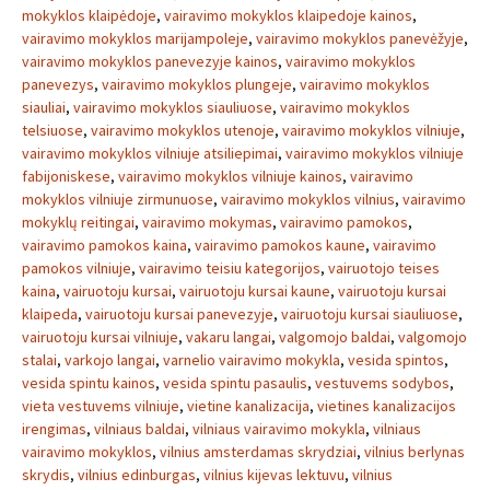
mokyklos klaipėdoje
,
vairavimo mokyklos klaipedoje kainos
,
vairavimo mokyklos marijampoleje
,
vairavimo mokyklos panevėžyje
,
vairavimo mokyklos panevezyje kainos
,
vairavimo mokyklos
panevezys
,
vairavimo mokyklos plungeje
,
vairavimo mokyklos
siauliai
,
vairavimo mokyklos siauliuose
,
vairavimo mokyklos
telsiuose
,
vairavimo mokyklos utenoje
,
vairavimo mokyklos vilniuje
,
vairavimo mokyklos vilniuje atsiliepimai
,
vairavimo mokyklos vilniuje
fabijoniskese
,
vairavimo mokyklos vilniuje kainos
,
vairavimo
mokyklos vilniuje zirmunuose
,
vairavimo mokyklos vilnius
,
vairavimo
mokyklų reitingai
,
vairavimo mokymas
,
vairavimo pamokos
,
vairavimo pamokos kaina
,
vairavimo pamokos kaune
,
vairavimo
pamokos vilniuje
,
vairavimo teisiu kategorijos
,
vairuotojo teises
kaina
,
vairuotoju kursai
,
vairuotoju kursai kaune
,
vairuotoju kursai
klaipeda
,
vairuotoju kursai panevezyje
,
vairuotoju kursai siauliuose
,
vairuotoju kursai vilniuje
,
vakaru langai
,
valgomojo baldai
,
valgomojo
stalai
,
varkojo langai
,
varnelio vairavimo mokykla
,
vesida spintos
,
vesida spintu kainos
,
vesida spintu pasaulis
,
vestuvems sodybos
,
vieta vestuvems vilniuje
,
vietine kanalizacija
,
vietines kanalizacijos
irengimas
,
vilniaus baldai
,
vilniaus vairavimo mokykla
,
vilniaus
vairavimo mokyklos
,
vilnius amsterdamas skrydziai
,
vilnius berlynas
skrydis
,
vilnius edinburgas
,
vilnius kijevas lektuvu
,
vilnius