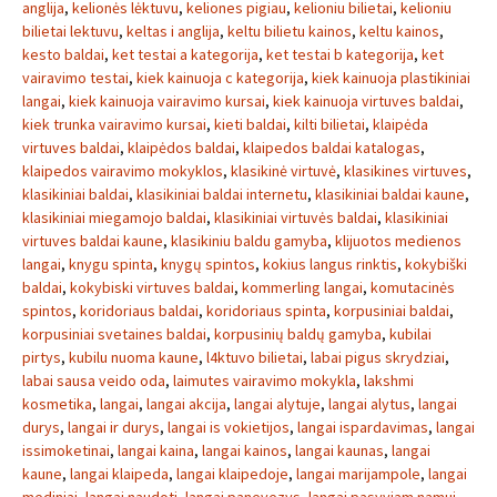
anglija
,
kelionės lėktuvu
,
keliones pigiau
,
kelioniu bilietai
,
kelioniu
bilietai lektuvu
,
keltas i anglija
,
keltu bilietu kainos
,
keltu kainos
,
kesto baldai
,
ket testai a kategorija
,
ket testai b kategorija
,
ket
vairavimo testai
,
kiek kainuoja c kategorija
,
kiek kainuoja plastikiniai
langai
,
kiek kainuoja vairavimo kursai
,
kiek kainuoja virtuves baldai
,
kiek trunka vairavimo kursai
,
kieti baldai
,
kilti bilietai
,
klaipėda
virtuves baldai
,
klaipėdos baldai
,
klaipedos baldai katalogas
,
klaipedos vairavimo mokyklos
,
klasikinė virtuvė
,
klasikines virtuves
,
klasikiniai baldai
,
klasikiniai baldai internetu
,
klasikiniai baldai kaune
,
klasikiniai miegamojo baldai
,
klasikiniai virtuvės baldai
,
klasikiniai
virtuves baldai kaune
,
klasikiniu baldu gamyba
,
klijuotos medienos
langai
,
knygu spinta
,
knygų spintos
,
kokius langus rinktis
,
kokybiški
baldai
,
kokybiski virtuves baldai
,
kommerling langai
,
komutacinės
spintos
,
koridoriaus baldai
,
koridoriaus spinta
,
korpusiniai baldai
,
korpusiniai svetaines baldai
,
korpusinių baldų gamyba
,
kubilai
pirtys
,
kubilu nuoma kaune
,
l4ktuvo bilietai
,
labai pigus skrydziai
,
labai sausa veido oda
,
laimutes vairavimo mokykla
,
lakshmi
kosmetika
,
langai
,
langai akcija
,
langai alytuje
,
langai alytus
,
langai
durys
,
langai ir durys
,
langai is vokietijos
,
langai ispardavimas
,
langai
issimoketinai
,
langai kaina
,
langai kainos
,
langai kaunas
,
langai
kaune
,
langai klaipeda
,
langai klaipedoje
,
langai marijampole
,
langai