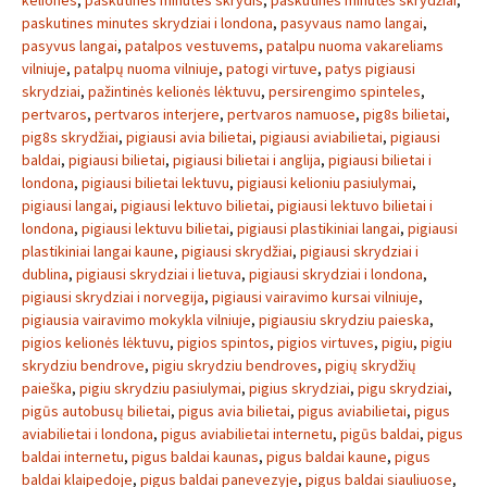
keliones
,
paskutines minutes skrydis
,
paskutinės minutės skrydžiai
,
paskutines minutes skrydziai i londona
,
pasyvaus namo langai
,
pasyvus langai
,
patalpos vestuvems
,
patalpu nuoma vakareliams
vilniuje
,
patalpų nuoma vilniuje
,
patogi virtuve
,
patys pigiausi
skrydziai
,
pažintinės kelionės lėktuvu
,
persirengimo spinteles
,
pertvaros
,
pertvaros interjere
,
pertvaros namuose
,
pig8s bilietai
,
pig8s skrydžiai
,
pigiausi avia bilietai
,
pigiausi aviabilietai
,
pigiausi
baldai
,
pigiausi bilietai
,
pigiausi bilietai i anglija
,
pigiausi bilietai i
londona
,
pigiausi bilietai lektuvu
,
pigiausi kelioniu pasiulymai
,
pigiausi langai
,
pigiausi lektuvo bilietai
,
pigiausi lektuvo bilietai i
londona
,
pigiausi lektuvu bilietai
,
pigiausi plastikiniai langai
,
pigiausi
plastikiniai langai kaune
,
pigiausi skrydžiai
,
pigiausi skrydziai i
dublina
,
pigiausi skrydziai i lietuva
,
pigiausi skrydziai i londona
,
pigiausi skrydziai i norvegija
,
pigiausi vairavimo kursai vilniuje
,
pigiausia vairavimo mokykla vilniuje
,
pigiausiu skrydziu paieska
,
pigios kelionės lėktuvu
,
pigios spintos
,
pigios virtuves
,
pigiu
,
pigiu
skrydziu bendrove
,
pigiu skrydziu bendroves
,
pigių skrydžių
paieška
,
pigiu skrydziu pasiulymai
,
pigius skrydziai
,
pigu skrydziai
,
pigūs autobusų bilietai
,
pigus avia bilietai
,
pigus aviabilietai
,
pigus
aviabilietai i londona
,
pigus aviabilietai internetu
,
pigūs baldai
,
pigus
baldai internetu
,
pigus baldai kaunas
,
pigus baldai kaune
,
pigus
baldai klaipedoje
,
pigus baldai panevezyje
,
pigus baldai siauliuose
,