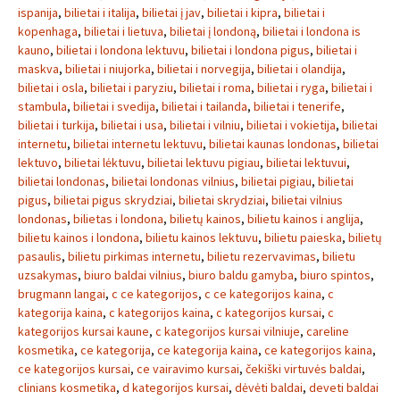
ispanija
,
bilietai i italija
,
bilietai į jav
,
bilietai i kipra
,
bilietai i
kopenhaga
,
bilietai i lietuva
,
bilietai į londoną
,
bilietai i londona is
kauno
,
bilietai i londona lektuvu
,
bilietai i londona pigus
,
bilietai i
maskva
,
bilietai i niujorka
,
bilietai i norvegija
,
bilietai i olandija
,
bilietai i osla
,
bilietai i paryziu
,
bilietai i roma
,
bilietai i ryga
,
bilietai i
stambula
,
bilietai i svedija
,
bilietai i tailanda
,
bilietai i tenerife
,
bilietai i turkija
,
bilietai i usa
,
bilietai i vilniu
,
bilietai i vokietija
,
bilietai
internetu
,
bilietai internetu lektuvu
,
bilietai kaunas londonas
,
bilietai
lektuvo
,
bilietai lėktuvu
,
bilietai lektuvu pigiau
,
bilietai lektuvui
,
bilietai londonas
,
bilietai londonas vilnius
,
bilietai pigiau
,
bilietai
pigus
,
bilietai pigus skrydziai
,
bilietai skrydziai
,
bilietai vilnius
londonas
,
bilietas i londona
,
bilietų kainos
,
bilietu kainos i anglija
,
bilietu kainos i londona
,
bilietu kainos lektuvu
,
bilietu paieska
,
bilietų
pasaulis
,
bilietu pirkimas internetu
,
bilietu rezervavimas
,
bilietu
uzsakymas
,
biuro baldai vilnius
,
biuro baldu gamyba
,
biuro spintos
,
brugmann langai
,
c ce kategorijos
,
c ce kategorijos kaina
,
c
kategorija kaina
,
c kategorijos kaina
,
c kategorijos kursai
,
c
kategorijos kursai kaune
,
c kategorijos kursai vilniuje
,
careline
kosmetika
,
ce kategorija
,
ce kategorija kaina
,
ce kategorijos kaina
,
ce kategorijos kursai
,
ce vairavimo kursai
,
čekiški virtuvės baldai
,
clinians kosmetika
,
d kategorijos kursai
,
dėvėti baldai
,
deveti baldai