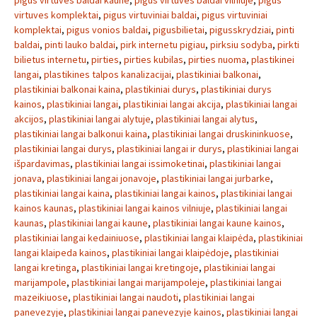
pigus virtuves baldai kaune
,
pigus virtuves baldai vilniuje
,
pigus
virtuves komplektai
,
pigus virtuviniai baldai
,
pigus virtuviniai
komplektai
,
pigus vonios baldai
,
pigusbilietai
,
pigusskrydziai
,
pinti
baldai
,
pinti lauko baldai
,
pirk internetu pigiau
,
pirksiu sodyba
,
pirkti
bilietus internetu
,
pirties
,
pirties kubilas
,
pirties nuoma
,
plastikinei
langai
,
plastikines talpos kanalizacijai
,
plastikiniai balkonai
,
plastikiniai balkonai kaina
,
plastikiniai durys
,
plastikiniai durys
kainos
,
plastikiniai langai
,
plastikiniai langai akcija
,
plastikiniai langai
akcijos
,
plastikiniai langai alytuje
,
plastikiniai langai alytus
,
plastikiniai langai balkonui kaina
,
plastikiniai langai druskininkuose
,
plastikiniai langai durys
,
plastikiniai langai ir durys
,
plastikiniai langai
išpardavimas
,
plastikiniai langai issimoketinai
,
plastikiniai langai
jonava
,
plastikiniai langai jonavoje
,
plastikiniai langai jurbarke
,
plastikiniai langai kaina
,
plastikiniai langai kainos
,
plastikiniai langai
kainos kaunas
,
plastikiniai langai kainos vilniuje
,
plastikiniai langai
kaunas
,
plastikiniai langai kaune
,
plastikiniai langai kaune kainos
,
plastikiniai langai kedainiuose
,
plastikiniai langai klaipėda
,
plastikiniai
langai klaipeda kainos
,
plastikiniai langai klaipėdoje
,
plastikiniai
langai kretinga
,
plastikiniai langai kretingoje
,
plastikiniai langai
marijampole
,
plastikiniai langai marijampoleje
,
plastikiniai langai
mazeikiuose
,
plastikiniai langai naudoti
,
plastikiniai langai
panevezyje
,
plastikiniai langai panevezyje kainos
,
plastikiniai langai