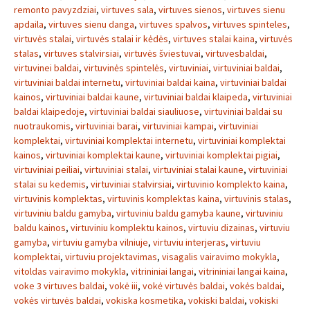
remonto pavyzdziai
,
virtuves sala
,
virtuves sienos
,
virtuves sienu
apdaila
,
virtuves sienu danga
,
virtuves spalvos
,
virtuves spinteles
,
virtuvės stalai
,
virtuvės stalai ir kėdės
,
virtuves stalai kaina
,
virtuvės
stalas
,
virtuves stalvirsiai
,
virtuvės šviestuvai
,
virtuvesbaldai
,
virtuvinei baldai
,
virtuvinės spintelės
,
virtuviniai
,
virtuviniai baldai
,
virtuviniai baldai internetu
,
virtuviniai baldai kaina
,
virtuviniai baldai
kainos
,
virtuviniai baldai kaune
,
virtuviniai baldai klaipeda
,
virtuviniai
baldai klaipedoje
,
virtuviniai baldai siauliuose
,
virtuviniai baldai su
nuotraukomis
,
virtuviniai barai
,
virtuviniai kampai
,
virtuviniai
komplektai
,
virtuviniai komplektai internetu
,
virtuviniai komplektai
kainos
,
virtuviniai komplektai kaune
,
virtuviniai komplektai pigiai
,
virtuviniai peiliai
,
virtuviniai stalai
,
virtuviniai stalai kaune
,
virtuviniai
stalai su kedemis
,
virtuviniai stalvirsiai
,
virtuvinio komplekto kaina
,
virtuvinis komplektas
,
virtuvinis komplektas kaina
,
virtuvinis stalas
,
virtuviniu baldu gamyba
,
virtuviniu baldu gamyba kaune
,
virtuviniu
baldu kainos
,
virtuviniu komplektu kainos
,
virtuviu dizainas
,
virtuviu
gamyba
,
virtuviu gamyba vilniuje
,
virtuviu interjeras
,
virtuviu
komplektai
,
virtuviu projektavimas
,
visagalis vairavimo mokykla
,
vitoldas vairavimo mokykla
,
vitrininiai langai
,
vitrininiai langai kaina
,
voke 3 virtuves baldai
,
vokė iii
,
vokė virtuvės baldai
,
vokės baldai
,
vokės virtuvės baldai
,
vokiska kosmetika
,
vokiski baldai
,
vokiski