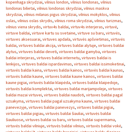
kopenhaga skrydziai
,
vilnius london
,
vilnius londonas
,
vilnius
londonas bilietai
,
vilnius londonas skrydziai
,
vilnius maskva
skrydziai
,
vilnius milanas pigus skrydziai
,
vilnius mokyklos
,
vilnius
oslas
,
vilnius oslas skrydis
,
vilnius roma skrydziai
,
vilnius turizmas
,
vilnius viena skrydis
,
virtuv4s baldai
,
virtuv4s interjeras
,
virtuvė
,
virtuve baldai
,
virtuve kartu su svetaine
,
virtuve su baru
,
virtuvės
,
virtuves aksesuarai
,
virtuves apdaila
,
virtuvės apšvietimas
,
virtuvės
baldai
,
virtuves baldai akcija
,
virtuves baldai alytuje
,
virtuves baldai
alytus
,
virtuves baldai deveti
,
virtuves baldai gamyba
,
virtuves
baldai interjeras
,
virtuves baldai internetu
,
virtuves baldai is
lenkijos
,
virtuves baldai ispardavimas
,
virtuves baldai issimoketinai
,
virtuvės baldai kaina
,
virtuves baldai kainos
,
virtuvės baldai kaunas
,
virtuvės baldai kaune
,
virtuves baldai kaune kainos
,
virtuves baldai
kaune pigiai
,
virtuvės baldai klaipėda
,
virtuves baldai klaipedoje
,
virtuvės baldai komplektai
,
virtuves baldai marijampoleje
,
virtuves
baldai mazai virtuvei
,
virtuves baldai naudoti
,
virtuves baldai pagal
uzsakyma
,
virtuves baldai pagal uzsakyma kaune
,
virtuves baldai
panevezyje
,
virtuves baldai panevezys
,
virtuves baldai pigiai
,
virtuves baldai pigiau
,
virtuvės baldai šiauliai
,
virtuvės baldai
šiauliuose
,
virtuves baldai su baru
,
virtuves baldai supermama
,
virtuvės baldai vilniuje
,
virtuvės baldai vilnius
,
virtuvės baldai vokė
,