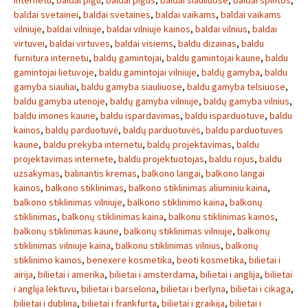
internetu
,
baldai pigu
,
baldai pigus
,
baldai siauliuose
,
baldai spintos
,
baldai svetainei
,
baldai svetaines
,
baldai vaikams
,
baldai vaikams
vilniuje
,
baldai vilniuje
,
baldai vilniuje kainos
,
baldai vilnius
,
baldai
virtuvei
,
baldai virtuves
,
baldai visiems
,
baldu dizainas
,
baldu
furnitura internetu
,
baldų gamintojai
,
baldu gamintojai kaune
,
baldu
gamintojai lietuvoje
,
baldu gamintojai vilniuje
,
baldų gamyba
,
baldu
gamyba siauliai
,
baldu gamyba siauliuose
,
baldu gamyba telsiuose
,
baldu gamyba utenoje
,
baldų gamyba vilniuje
,
baldų gamyba vilnius
,
baldu imones kaune
,
baldu ispardavimas
,
baldu isparduotuve
,
baldu
kainos
,
baldų parduotuvė
,
baldų parduotuvės
,
baldu parduotuves
kaune
,
baldu prekyba internetu
,
baldų projektavimas
,
baldu
projektavimas internete
,
baldu projektuotojas
,
baldu rojus
,
baldu
uzsakymas
,
balinantis kremas
,
balkono langai
,
balkono langai
kainos
,
balkono stiklinimas
,
balkono stiklinimas aliuminiu kaina
,
balkono stiklinimas vilniuje
,
balkono stiklinimo kaina
,
balkonų
stiklinimas
,
balkonų stiklinimas kaina
,
balkonu stiklinimas kainos
,
balkonų stiklinimas kaune
,
balkonų stiklinimas vilniuje
,
balkonų
stiklinimas vilniuje kaina
,
balkonu stiklinimas vilnius
,
balkonų
stiklinimo kainos
,
benexere kosmetika
,
beoti kosmetika
,
bilietai i
airija
,
bilietai i amerika
,
bilietai i amsterdama
,
bilietai i anglija
,
bilietai
i anglija lektuvu
,
bilietai i barselona
,
bilietai i berlyna
,
bilietai i cikaga
,
bilietai i dublina
,
bilietai i frankfurta
,
bilietai i graikija
,
bilietai i