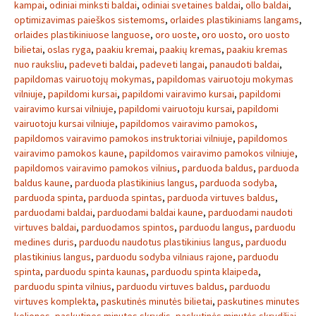
kampai
,
odiniai minksti baldai
,
odiniai svetaines baldai
,
ollo baldai
,
optimizavimas paieškos sistemoms
,
orlaides plastikiniams langams
,
orlaides plastikiniuose languose
,
oro uoste
,
oro uosto
,
oro uosto
bilietai
,
oslas ryga
,
paakiu kremai
,
paakių kremas
,
paakiu kremas
nuo rauksliu
,
padeveti baldai
,
padeveti langai
,
panaudoti baldai
,
papildomas vairuotojų mokymas
,
papildomas vairuotoju mokymas
vilniuje
,
papildomi kursai
,
papildomi vairavimo kursai
,
papildomi
vairavimo kursai vilniuje
,
papildomi vairuotoju kursai
,
papildomi
vairuotoju kursai vilniuje
,
papildomos vairavimo pamokos
,
papildomos vairavimo pamokos instruktoriai vilniuje
,
papildomos
vairavimo pamokos kaune
,
papildomos vairavimo pamokos vilniuje
,
papildomos vairavimo pamokos vilnius
,
parduoda baldus
,
parduoda
baldus kaune
,
parduoda plastikinius langus
,
parduoda sodyba
,
parduoda spinta
,
parduoda spintas
,
parduoda virtuves baldus
,
parduodami baldai
,
parduodami baldai kaune
,
parduodami naudoti
virtuves baldai
,
parduodamos spintos
,
parduodu langus
,
parduodu
medines duris
,
parduodu naudotus plastikinius langus
,
parduodu
plastikinius langus
,
parduodu sodyba vilniaus rajone
,
parduodu
spinta
,
parduodu spinta kaunas
,
parduodu spinta klaipeda
,
parduodu spinta vilnius
,
parduodu virtuves baldus
,
parduodu
virtuves komplekta
,
paskutinės minutės bilietai
,
paskutines minutes