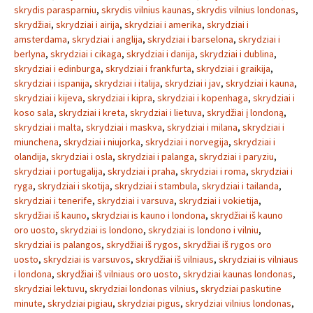
skrydis parasparniu
,
skrydis vilnius kaunas
,
skrydis vilnius londonas
,
skrydžiai
,
skrydziai i airija
,
skrydziai i amerika
,
skrydziai i
amsterdama
,
skrydziai i anglija
,
skrydziai i barselona
,
skrydziai i
berlyna
,
skrydziai i cikaga
,
skrydziai i danija
,
skrydziai i dublina
,
skrydziai i edinburga
,
skrydziai i frankfurta
,
skrydziai i graikija
,
skrydziai i ispanija
,
skrydziai i italija
,
skrydziai i jav
,
skrydziai i kauna
,
skrydziai i kijeva
,
skrydziai i kipra
,
skrydziai i kopenhaga
,
skrydziai i
koso sala
,
skrydziai i kreta
,
skrydziai i lietuva
,
skrydžiai į londoną
,
skrydziai i malta
,
skrydziai i maskva
,
skrydziai i milana
,
skrydziai i
miunchena
,
skrydziai i niujorka
,
skrydziai i norvegija
,
skrydziai i
olandija
,
skrydziai i osla
,
skrydziai i palanga
,
skrydziai i paryziu
,
skrydziai i portugalija
,
skrydziai i praha
,
skrydziai i roma
,
skrydziai i
ryga
,
skrydziai i skotija
,
skrydziai i stambula
,
skrydziai i tailanda
,
skrydziai i tenerife
,
skrydziai i varsuva
,
skrydziai i vokietija
,
skrydžiai iš kauno
,
skrydziai is kauno i londona
,
skrydžiai iš kauno
oro uosto
,
skrydziai is londono
,
skrydziai is londono i vilniu
,
skrydziai is palangos
,
skrydžiai iš rygos
,
skrydžiai iš rygos oro
uosto
,
skrydziai is varsuvos
,
skrydžiai iš vilniaus
,
skrydziai is vilniaus
i londona
,
skrydžiai iš vilniaus oro uosto
,
skrydziai kaunas londonas
,
skrydziai lektuvu
,
skrydziai londonas vilnius
,
skrydziai paskutine
minute
,
skrydziai pigiau
,
skrydziai pigus
,
skrydziai vilnius londonas
,