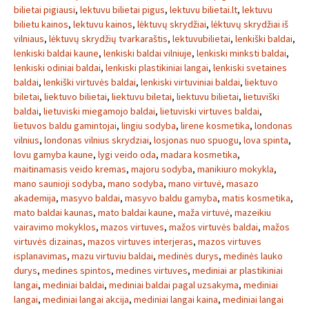
bilietai pigiausi
,
lektuvu bilietai pigus
,
lektuvu bilietai.lt
,
lektuvu
bilietu kainos
,
lektuvu kainos
,
lėktuvų skrydžiai
,
lėktuvų skrydžiai iš
vilniaus
,
lėktuvų skrydžių tvarkaraštis
,
lektuvubilietai
,
lenkiški baldai
,
lenkiski baldai kaune
,
lenkiski baldai vilniuje
,
lenkiski minksti baldai
,
lenkiski odiniai baldai
,
lenkiski plastikiniai langai
,
lenkiski svetaines
baldai
,
lenkiški virtuvės baldai
,
lenkiski virtuviniai baldai
,
liektuvo
biletai
,
liektuvo bilietai
,
liektuvu biletai
,
liektuvu bilietai
,
lietuviški
baldai
,
lietuviski miegamojo baldai
,
lietuviski virtuves baldai
,
lietuvos baldu gamintojai
,
lingiu sodyba
,
lirene kosmetika
,
londonas
vilnius
,
londonas vilnius skrydziai
,
losjonas nuo spuogu
,
lova spinta
,
lovu gamyba kaune
,
lygi veido oda
,
madara kosmetika
,
maitinamasis veido kremas
,
majoru sodyba
,
manikiuro mokykla
,
mano saunioji sodyba
,
mano sodyba
,
mano virtuvė
,
masazo
akademija
,
masyvo baldai
,
masyvo baldu gamyba
,
matis kosmetika
,
mato baldai kaunas
,
mato baldai kaune
,
maža virtuvė
,
mazeikiu
vairavimo mokyklos
,
mazos virtuves
,
mažos virtuvės baldai
,
mažos
virtuvės dizainas
,
mazos virtuves interjeras
,
mazos virtuves
isplanavimas
,
mazu virtuviu baldai
,
medinės durys
,
medinės lauko
durys
,
medines spintos
,
medines virtuves
,
mediniai ar plastikiniai
langai
,
mediniai baldai
,
mediniai baldai pagal uzsakyma
,
mediniai
langai
,
mediniai langai akcija
,
mediniai langai kaina
,
mediniai langai