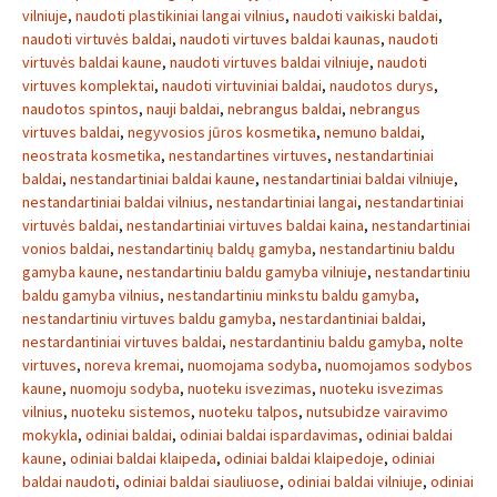
vilniuje
,
naudoti plastikiniai langai vilnius
,
naudoti vaikiski baldai
,
naudoti virtuvės baldai
,
naudoti virtuves baldai kaunas
,
naudoti
virtuvės baldai kaune
,
naudoti virtuves baldai vilniuje
,
naudoti
virtuves komplektai
,
naudoti virtuviniai baldai
,
naudotos durys
,
naudotos spintos
,
nauji baldai
,
nebrangus baldai
,
nebrangus
virtuves baldai
,
negyvosios jūros kosmetika
,
nemuno baldai
,
neostrata kosmetika
,
nestandartines virtuves
,
nestandartiniai
baldai
,
nestandartiniai baldai kaune
,
nestandartiniai baldai vilniuje
,
nestandartiniai baldai vilnius
,
nestandartiniai langai
,
nestandartiniai
virtuvės baldai
,
nestandartiniai virtuves baldai kaina
,
nestandartiniai
vonios baldai
,
nestandartinių baldų gamyba
,
nestandartiniu baldu
gamyba kaune
,
nestandartiniu baldu gamyba vilniuje
,
nestandartiniu
baldu gamyba vilnius
,
nestandartiniu minkstu baldu gamyba
,
nestandartiniu virtuves baldu gamyba
,
nestardantiniai baldai
,
nestardantiniai virtuves baldai
,
nestardantiniu baldu gamyba
,
nolte
virtuves
,
noreva kremai
,
nuomojama sodyba
,
nuomojamos sodybos
kaune
,
nuomoju sodyba
,
nuoteku isvezimas
,
nuoteku isvezimas
vilnius
,
nuoteku sistemos
,
nuoteku talpos
,
nutsubidze vairavimo
mokykla
,
odiniai baldai
,
odiniai baldai ispardavimas
,
odiniai baldai
kaune
,
odiniai baldai klaipeda
,
odiniai baldai klaipedoje
,
odiniai
baldai naudoti
,
odiniai baldai siauliuose
,
odiniai baldai vilniuje
,
odiniai