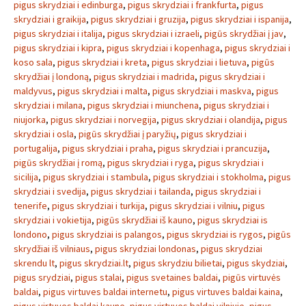
pigus skrydziai i edinburga
,
pigus skrydziai i frankfurta
,
pigus
skrydziai i graikija
,
pigus skrydziai i gruzija
,
pigus skrydziai i ispanija
,
pigus skrydziai i italija
,
pigus skrydziai i izraeli
,
pigūs skrydžiai į jav
,
pigus skrydziai i kipra
,
pigus skrydziai i kopenhaga
,
pigus skrydziai i
koso sala
,
pigus skrydziai i kreta
,
pigus skrydziai i lietuva
,
pigūs
skrydžiai į londoną
,
pigus skrydziai i madrida
,
pigus skrydziai i
maldyvus
,
pigus skrydziai i malta
,
pigus skrydziai i maskva
,
pigus
skrydziai i milana
,
pigus skrydziai i miunchena
,
pigus skrydziai i
niujorka
,
pigus skrydziai i norvegija
,
pigus skrydziai i olandija
,
pigus
skrydziai i osla
,
pigūs skrydžiai į paryžių
,
pigus skrydziai i
portugalija
,
pigus skrydziai i praha
,
pigus skrydziai i prancuzija
,
pigūs skrydžiai į romą
,
pigus skrydziai i ryga
,
pigus skrydziai i
sicilija
,
pigus skrydziai i stambula
,
pigus skrydziai i stokholma
,
pigus
skrydziai i svedija
,
pigus skrydziai i tailanda
,
pigus skrydziai i
tenerife
,
pigus skrydziai i turkija
,
pigus skrydziai i vilniu
,
pigus
skrydziai i vokietija
,
pigūs skrydžiai iš kauno
,
pigus skrydziai is
londono
,
pigus skrydziai is palangos
,
pigus skrydziai is rygos
,
pigūs
skrydžiai iš vilniaus
,
pigus skrydziai londonas
,
pigus skrydziai
skrendu lt
,
pigus skrydziai.lt
,
pigus skrydziu bilietai
,
pigus skydziai
,
pigus srydziai
,
pigus stalai
,
pigus svetaines baldai
,
pigūs virtuvės
baldai
,
pigus virtuves baldai internetu
,
pigus virtuves baldai kaina
,