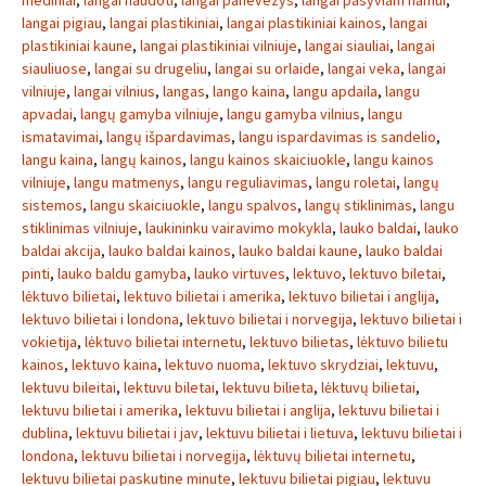
mediniai
,
langai naudoti
,
langai panevezys
,
langai pasyviam namui
,
langai pigiau
,
langai plastikiniai
,
langai plastikiniai kainos
,
langai
plastikiniai kaune
,
langai plastikiniai vilniuje
,
langai siauliai
,
langai
siauliuose
,
langai su drugeliu
,
langai su orlaide
,
langai veka
,
langai
vilniuje
,
langai vilnius
,
langas
,
lango kaina
,
langu apdaila
,
langu
apvadai
,
langų gamyba vilniuje
,
langu gamyba vilnius
,
langu
ismatavimai
,
langų išpardavimas
,
langu ispardavimas is sandelio
,
langu kaina
,
langų kainos
,
langu kainos skaiciuokle
,
langu kainos
vilniuje
,
langu matmenys
,
langu reguliavimas
,
langu roletai
,
langų
sistemos
,
langu skaiciuokle
,
langu spalvos
,
langų stiklinimas
,
langu
stiklinimas vilniuje
,
laukininku vairavimo mokykla
,
lauko baldai
,
lauko
baldai akcija
,
lauko baldai kainos
,
lauko baldai kaune
,
lauko baldai
pinti
,
lauko baldu gamyba
,
lauko virtuves
,
lektuvo
,
lektuvo biletai
,
lėktuvo bilietai
,
lektuvo bilietai i amerika
,
lektuvo bilietai i anglija
,
lektuvo bilietai i londona
,
lektuvo bilietai i norvegija
,
lektuvo bilietai i
vokietija
,
lėktuvo bilietai internetu
,
lektuvo bilietas
,
lėktuvo bilietu
kainos
,
lektuvo kaina
,
lektuvo nuoma
,
lektuvo skrydziai
,
lektuvu
,
lektuvu bileitai
,
lektuvu biletai
,
lektuvu bilieta
,
lėktuvų bilietai
,
lektuvu bilietai i amerika
,
lektuvu bilietai i anglija
,
lektuvu bilietai i
dublina
,
lektuvu bilietai i jav
,
lektuvu bilietai i lietuva
,
lektuvu bilietai i
londona
,
lektuvu bilietai i norvegija
,
lėktuvų bilietai internetu
,
lektuvu bilietai paskutine minute
,
lektuvu bilietai pigiau
,
lektuvu