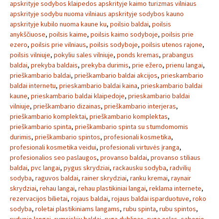
apskrityje sodybos klaipedos apskrityje kaimo turizmas vilniaus
apskrityje sodybu nuoma vilniaus apskrityje sodybos kauno
apskrityje kubilo nuoma kaune ku
,
poilsio baldai
,
poilsis
anykščiuose
,
poilsis kaime
,
poilsis kaimo sodyboje
,
poilsis prie
ezero
,
poilsis prie vilniaus
,
poilsis sodyboje
,
poilsis utenos rajone
,
poilsis vilniuje
,
pokyliu sales vilniuje
,
ponds kremas
,
prabangus
baldai
,
prekyba baldais
,
prekyba durimis
,
prie ežero
,
prienu langai
,
prieškambario baldai
,
prieškambario baldai akcijos
,
prieskambario
baldai internetu
,
prieskambario baldai kaina
,
prieskambario baldai
kaune
,
prieskambario baldai klaipedoje
,
prieskambario baldai
vilniuje
,
prieškambario dizainas
,
prieškambario interjeras
,
prieškambario komplektai
,
prieškambario komplektas
,
prieškambario spinta
,
prieškambario spinta su stumdomomis
durimis
,
prieškambario spintos
,
profesionali kosmetika
,
profesionali kosmetika veidui
,
profesionali virtuvės įranga
,
profesionalios seo paslaugos
,
provanso baldai
,
provanso stiliaus
baldai
,
pvc langai
,
pygus skrydziai
,
rackausku sodyba
,
radvilių
sodyba
,
raguvos baldai
,
rainer skrydziai
,
ranku kremai
,
raynair
skrydziai
,
rehau langai
,
rehau plastikiniai langai
,
reklama internete
,
rezervacijos bilietai
,
rojaus baldai
,
rojaus baldai isparduotuve
,
roko
sodyba
,
roletai plastikiniams langams
,
rubu spinta
,
rubu spintos
,