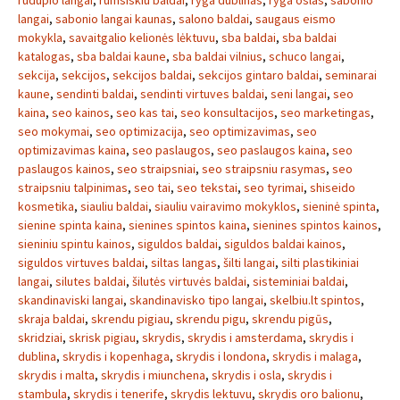
rudupio langai
,
rumsiskiu baldai
,
ryga dublinas
,
ryga oslas
,
sabonio
langai
,
sabonio langai kaunas
,
salono baldai
,
saugaus eismo
mokykla
,
savaitgalio kelionės lėktuvu
,
sba baldai
,
sba baldai
katalogas
,
sba baldai kaune
,
sba baldai vilnius
,
schuco langai
,
sekcija
,
sekcijos
,
sekcijos baldai
,
sekcijos gintaro baldai
,
seminarai
kaune
,
sendinti baldai
,
sendinti virtuves baldai
,
seni langai
,
seo
kaina
,
seo kainos
,
seo kas tai
,
seo konsultacijos
,
seo marketingas
,
seo mokymai
,
seo optimizacija
,
seo optimizavimas
,
seo
optimizavimas kaina
,
seo paslaugos
,
seo paslaugos kaina
,
seo
paslaugos kainos
,
seo straipsniai
,
seo straipsniu rasymas
,
seo
straipsniu talpinimas
,
seo tai
,
seo tekstai
,
seo tyrimai
,
shiseido
kosmetika
,
siauliu baldai
,
siauliu vairavimo mokyklos
,
sieninė spinta
,
sienine spinta kaina
,
sienines spintos kaina
,
sienines spintos kainos
,
sieniniu spintu kainos
,
siguldos baldai
,
siguldos baldai kainos
,
siguldos virtuves baldai
,
siltas langas
,
šilti langai
,
silti plastikiniai
langai
,
silutes baldai
,
šilutės virtuvės baldai
,
sisteminiai baldai
,
skandinaviski langai
,
skandinavisko tipo langai
,
skelbiu.lt spintos
,
skraja baldai
,
skrendu pigiau
,
skrendu pigu
,
skrendu pigūs
,
skridziai
,
skrisk pigiau
,
skrydis
,
skrydis i amsterdama
,
skrydis i
dublina
,
skrydis i kopenhaga
,
skrydis i londona
,
skrydis i malaga
,
skrydis i malta
,
skrydis i miunchena
,
skrydis i osla
,
skrydis i
stambula
,
skrydis i tenerife
,
skrydis lektuvu
,
skrydis oro balionu
,