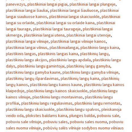
panevezys
,
plastikiniai langai pigiai
,
plastikiniai langai plungeje
,
plastikiniai langai šiauliai
,
plastikiniai langai šiauliuose
,
plastikiniai
langai siauliuose kainos
,
plastikiniai langai skaiciuokle
,
plastikiniai
langai su orlaide
,
plastikiniai langai su orlaide kaina
,
plastikiniai
langai taurage
,
plastikiniai langai taurageje
,
plastikiniai langai
ukmerge
,
plastikiniai langai utena
,
plastikiniai langai utenoje
,
plastikiniai langai vilniuje
,
plastikiniai langai vilniuje kainos
,
plastikiniai langai vilnius
,
plastikiniailangai
,
plastikinio lango kaina
,
plastikinis langas
,
plastikinis langas kaina
,
plastikinių langų
,
plastikiniu langu akcijos
,
plastikiniu langu apdaila
,
plastikiniu langu
dalys
,
plastikiniu langu gamintojai
,
plastikinių langų gamyba
,
plastikiniu langu gamyba kaune
,
plastikiniu langu gamyba vilniuje
,
plastikinių langų išpardavimas
,
plastikinių langų kaina
,
plastikinių
langų kainos
,
plastikiniu langu kainos kaune
,
plastikiniu langu kainos
klaipedoje
,
plastikiniu langu kainos skaiciuokle
,
plastikiniu langu
kainos vilniuje
,
plastikiniu langu montavimas
,
plastikiniu langu
profiliai
,
plastikiniu langu reguliavimas
,
plastikiniu langu remontas
,
plastikiniu langu skaiciuokle
,
plastikiniu langu spalvos
,
pleiskanoja
veido oda
,
plokstes baldams kaina
,
plunges baldai
,
pobuviu sale
,
pobuviu sale vilniuje
,
pobuviu sales
,
pobuviu sales nuoma
,
pobuviu
sales nuoma vilniuje
,
pobūvių salės vilniuje sodybos nuoma vilniaus