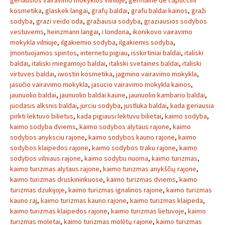
geriausios vairavimo mokyklos vilniuje
,
germaine de capuccini
kosmetika
,
glaskek langai
,
grafų baldai
,
grafu baldai kainos
,
graži
sodyba
,
grazi veido oda
,
gražiausia sodyba
,
graziausios sodybos
vestuvems
,
heinzmann langai
,
i londona
,
ikonikovo vairavimo
mokykla vilniuje
,
ilgakiemio sodyba
,
ilgakiemis sodyba
,
įmontuojamos spintos
,
internetu pigiau
,
isskirtiniai baldai
,
italiski
baldai
,
italiski miegamojo baldai
,
italiski svetaines baldai
,
italiski
virtuves baldai
,
iwostin kosmetika
,
jagmino vairavimo mokykla
,
jasučio vairavimo mokykla
,
jasucio vairavimo mokykla kainos
,
jaunuolio baldai
,
jaunuolio baldai kaune
,
jaunuolio kambario baldai
,
juodasis alksnis baldai
,
jurciu sodyba
,
justluka baldai
,
kada geriausia
pirkti lektuvo bilietus
,
kada pigiausi lektuvu bilietai
,
kaimo sodyba
,
kaimo sodyba dviems
,
kaimo sodybos alytaus rajone
,
kaimo
sodybos anyksciu rajone
,
kaimo sodybos kauno rajone
,
kaimo
sodybos klaipedos rajone
,
kaimo sodybos traku rajone
,
kaimo
sodybos vilniaus rajone
,
kaimo sodybu nuoma
,
kaimo turizmas
,
kaimo turizmas alytaus rajone
,
kaimo turizmas anykščių rajone
,
kaimo turizmas druskininkuose
,
kaimo turizmas dviems
,
kaimo
turizmas dzukijoje
,
kaimo turizmas ignalinos rajone
,
kaimo turizmas
kauno raj
,
kaimo turizmas kauno rajone
,
kaimo turizmas klaipeda
,
kaimo turizmas klaipedos rajone
,
kaimo turizmas lietuvoje
,
kaimo
turizmas moletai
,
kaimo turizmas molėtų rajone
,
kaimo turizmas