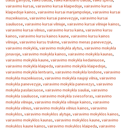
baldu gamyba
,
vaiku baldai
,
vaiku kambario baldai
,
vaiku spinta
,
vairavimo kursai
,
vairavimo kursai klaipedoje
,
vairavimo kursai
klaipedoje kainos
,
vairavimo kursai marijampoleje
,
vairavimo kursai
mazeikiuose
,
vairavimo kursai panevezyje
,
vairavimo kursai
siauliuose
,
vairavimo kursai vilniuje
,
vairavimo kursai vilniuje kainos
,
vairavimo kursai vilnius
,
vairavimo kursu kaina
,
vairavimo kursu
kainos
,
vairavimo kursu kainos kaune
,
vairavimo kursu kainos
vilniuje
,
vairavimo kursu trukme
,
vairavimo menas panevezyje
,
vairavimo mokykla
,
vairavimo mokykla alytus
,
vairavimo mokykla
jonavoje
,
vairavimo mokykla kainos
,
vairavimo mokykla kaunas
,
vairavimo mokykla kaune
,
vairavimo mokykla kedainiuose
,
vairavimo mokykla klaipeda
,
vairavimo mokykla klaipedoje
,
vairavimo mokykla lentvaris
,
vairavimo mokykla londone
,
vairavimo
mokykla mazeikiuose
,
vairavimo mokykla naujoji vilnia
,
vairavimo
mokykla panevezyje
,
vairavimo mokykla panevezys
,
vairavimo
mokykla pasilaiciuose
,
vairavimo mokykla siauliai
,
vairavimo
mokykla siauliuose
,
vairavimo mokykla sviesoforas
,
vairavimo
mokykla vilniuje
,
vairavimo mokykla vilniuje kainos
,
vairavimo
mokykla vilnius
,
vairavimo mokykla vilnius kainos
,
vairavimo
mokyklos
,
vairavimo mokyklos alytuje
,
vairavimo mokyklos kainos
,
vairavimo mokyklos kaunas
,
vairavimo mokyklos kaune
,
vairavimo
mokyklos kaune kainos
,
vairavimo mokyklos klaipeda
,
vairavimo