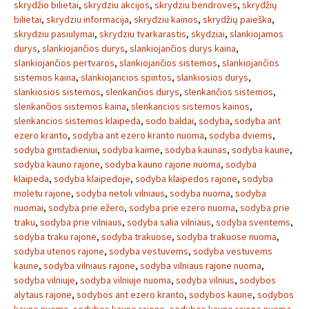
skrydžio bilietai
,
skrydziu akcijos
,
skrydziu bendroves
,
skrydžių
bilietai
,
skrydziu informacija
,
skrydziu kainos
,
skrydžių paieška
,
skrydziu pasiulymai
,
skrydziu tvarkarastis
,
skydziai
,
slankiojamos
durys
,
slankiojančios durys
,
slankiojančios durys kaina
,
slankiojančios pertvaros
,
slankiojančios sistemos
,
slankiojančios
sistemos kaina
,
slankiojancios spintos
,
slankiosios durys
,
slankiosios sistemos
,
slenkančios durys
,
slenkančios sistemos
,
slenkančios sistemos kaina
,
slenkancios sistemos kainos
,
slenkancios sistemos klaipeda
,
sodo baldai
,
sodyba
,
sodyba ant
ezero kranto
,
sodyba ant ezero kranto nuoma
,
sodyba dviems
,
sodyba gimtadieniui
,
sodyba kaime
,
sodyba kaunas
,
sodyba kaune
,
sodyba kauno rajone
,
sodyba kauno rajone nuoma
,
sodyba
klaipeda
,
sodyba klaipedoje
,
sodyba klaipedos rajone
,
sodyba
moletu rajone
,
sodyba netoli vilniaus
,
sodyba nuoma
,
sodyba
nuomai
,
sodyba prie ežero
,
sodyba prie ezero nuoma
,
sodyba prie
traku
,
sodyba prie vilniaus
,
sodyba salia vilniaus
,
sodyba sventems
,
sodyba traku rajone
,
sodyba trakuose
,
sodyba trakuose nuoma
,
sodyba utenos rajone
,
sodyba vestuvems
,
sodyba vestuvems
kaune
,
sodyba vilniaus rajone
,
sodyba vilniaus rajone nuoma
,
sodyba vilniuje
,
sodyba vilniuje nuoma
,
sodyba vilnius
,
sodybos
alytaus rajone
,
sodybos ant ezero kranto
,
sodybos kaune
,
sodybos