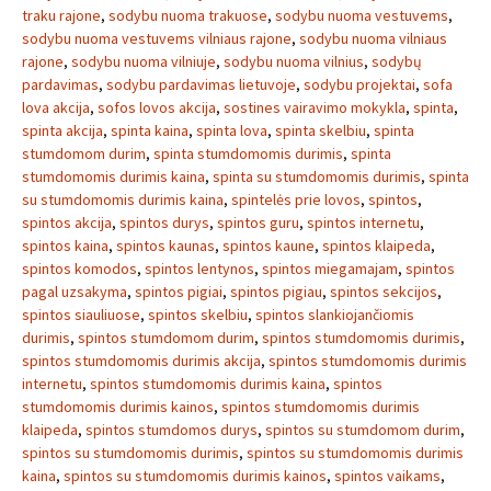
traku rajone
,
sodybu nuoma trakuose
,
sodybu nuoma vestuvems
,
sodybu nuoma vestuvems vilniaus rajone
,
sodybu nuoma vilniaus
rajone
,
sodybu nuoma vilniuje
,
sodybu nuoma vilnius
,
sodybų
pardavimas
,
sodybu pardavimas lietuvoje
,
sodybu projektai
,
sofa
lova akcija
,
sofos lovos akcija
,
sostines vairavimo mokykla
,
spinta
,
spinta akcija
,
spinta kaina
,
spinta lova
,
spinta skelbiu
,
spinta
stumdomom durim
,
spinta stumdomomis durimis
,
spinta
stumdomomis durimis kaina
,
spinta su stumdomomis durimis
,
spinta
su stumdomomis durimis kaina
,
spintelės prie lovos
,
spintos
,
spintos akcija
,
spintos durys
,
spintos guru
,
spintos internetu
,
spintos kaina
,
spintos kaunas
,
spintos kaune
,
spintos klaipeda
,
spintos komodos
,
spintos lentynos
,
spintos miegamajam
,
spintos
pagal uzsakyma
,
spintos pigiai
,
spintos pigiau
,
spintos sekcijos
,
spintos siauliuose
,
spintos skelbiu
,
spintos slankiojančiomis
durimis
,
spintos stumdomom durim
,
spintos stumdomomis durimis
,
spintos stumdomomis durimis akcija
,
spintos stumdomomis durimis
internetu
,
spintos stumdomomis durimis kaina
,
spintos
stumdomomis durimis kainos
,
spintos stumdomomis durimis
klaipeda
,
spintos stumdomos durys
,
spintos su stumdomom durim
,
spintos su stumdomomis durimis
,
spintos su stumdomomis durimis
kaina
,
spintos su stumdomomis durimis kainos
,
spintos vaikams
,