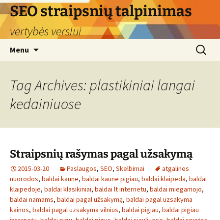
Skip
SEO straipsnių talpinimas
to
vertybės verslui
content
Search
Menu
for:
Tag Archives: plastikiniai langai
kedainiuose
Straipsnių rašymas pagal užsakymą
2015-03-20
Paslaugos
,
SEO
,
Skelbimai
atgalines
nuorodos
,
baldai kaune
,
baldai kaune pigiau
,
baldai klaipeda
,
baldai
klaipedoje
,
baldai klasikiniai
,
baldai lt internetu
,
baldai miegamojo
,
baldai namams
,
baldai pagal užsakymą
,
baldai pagal uzsakyma
kainos
,
baldai pagal uzsakyma vilnius
,
baldai pigiau
,
baldai pigiau