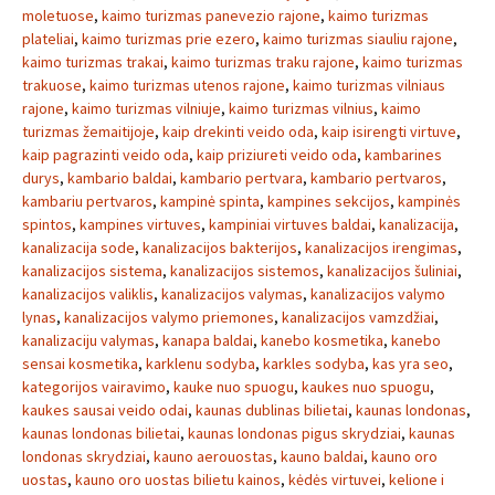
moletuose
,
kaimo turizmas panevezio rajone
,
kaimo turizmas
plateliai
,
kaimo turizmas prie ezero
,
kaimo turizmas siauliu rajone
,
kaimo turizmas trakai
,
kaimo turizmas traku rajone
,
kaimo turizmas
trakuose
,
kaimo turizmas utenos rajone
,
kaimo turizmas vilniaus
rajone
,
kaimo turizmas vilniuje
,
kaimo turizmas vilnius
,
kaimo
turizmas žemaitijoje
,
kaip drekinti veido oda
,
kaip isirengti virtuve
,
kaip pagrazinti veido oda
,
kaip priziureti veido oda
,
kambarines
durys
,
kambario baldai
,
kambario pertvara
,
kambario pertvaros
,
kambariu pertvaros
,
kampinė spinta
,
kampines sekcijos
,
kampinės
spintos
,
kampines virtuves
,
kampiniai virtuves baldai
,
kanalizacija
,
kanalizacija sode
,
kanalizacijos bakterijos
,
kanalizacijos irengimas
,
kanalizacijos sistema
,
kanalizacijos sistemos
,
kanalizacijos šuliniai
,
kanalizacijos valiklis
,
kanalizacijos valymas
,
kanalizacijos valymo
lynas
,
kanalizacijos valymo priemones
,
kanalizacijos vamzdžiai
,
kanalizaciju valymas
,
kanapa baldai
,
kanebo kosmetika
,
kanebo
sensai kosmetika
,
karklenu sodyba
,
karkles sodyba
,
kas yra seo
,
kategorijos vairavimo
,
kauke nuo spuogu
,
kaukes nuo spuogu
,
kaukes sausai veido odai
,
kaunas dublinas bilietai
,
kaunas londonas
,
kaunas londonas bilietai
,
kaunas londonas pigus skrydziai
,
kaunas
londonas skrydziai
,
kauno aerouostas
,
kauno baldai
,
kauno oro
uostas
,
kauno oro uostas bilietu kainos
,
kėdės virtuvei
,
kelione i