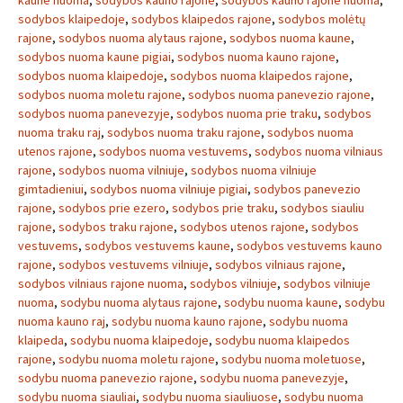
kaune nuoma
,
sodybos kauno rajone
,
sodybos kauno rajone nuoma
,
sodybos klaipedoje
,
sodybos klaipedos rajone
,
sodybos molėtų
rajone
,
sodybos nuoma alytaus rajone
,
sodybos nuoma kaune
,
sodybos nuoma kaune pigiai
,
sodybos nuoma kauno rajone
,
sodybos nuoma klaipedoje
,
sodybos nuoma klaipedos rajone
,
sodybos nuoma moletu rajone
,
sodybos nuoma panevezio rajone
,
sodybos nuoma panevezyje
,
sodybos nuoma prie traku
,
sodybos
nuoma traku raj
,
sodybos nuoma traku rajone
,
sodybos nuoma
utenos rajone
,
sodybos nuoma vestuvems
,
sodybos nuoma vilniaus
rajone
,
sodybos nuoma vilniuje
,
sodybos nuoma vilniuje
gimtadieniui
,
sodybos nuoma vilniuje pigiai
,
sodybos panevezio
rajone
,
sodybos prie ezero
,
sodybos prie traku
,
sodybos siauliu
rajone
,
sodybos traku rajone
,
sodybos utenos rajone
,
sodybos
vestuvems
,
sodybos vestuvems kaune
,
sodybos vestuvems kauno
rajone
,
sodybos vestuvems vilniuje
,
sodybos vilniaus rajone
,
sodybos vilniaus rajone nuoma
,
sodybos vilniuje
,
sodybos vilniuje
nuoma
,
sodybu nuoma alytaus rajone
,
sodybu nuoma kaune
,
sodybu
nuoma kauno raj
,
sodybu nuoma kauno rajone
,
sodybu nuoma
klaipeda
,
sodybu nuoma klaipedoje
,
sodybu nuoma klaipedos
rajone
,
sodybu nuoma moletu rajone
,
sodybu nuoma moletuose
,
sodybu nuoma panevezio rajone
,
sodybu nuoma panevezyje
,
sodybu nuoma siauliai
,
sodybu nuoma siauliuose
,
sodybu nuoma