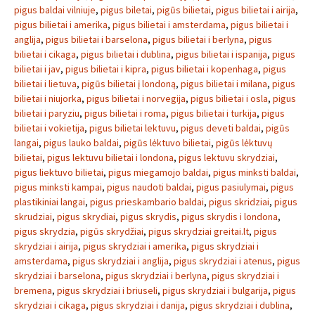
pigus baldai vilniuje
,
pigus biletai
,
pigūs bilietai
,
pigus bilietai i airija
,
pigus bilietai i amerika
,
pigus bilietai i amsterdama
,
pigus bilietai i
anglija
,
pigus bilietai i barselona
,
pigus bilietai i berlyna
,
pigus
bilietai i cikaga
,
pigus bilietai i dublina
,
pigus bilietai i ispanija
,
pigus
bilietai i jav
,
pigus bilietai i kipra
,
pigus bilietai i kopenhaga
,
pigus
bilietai i lietuva
,
pigūs bilietai į londoną
,
pigus bilietai i milana
,
pigus
bilietai i niujorka
,
pigus bilietai i norvegija
,
pigus bilietai i osla
,
pigus
bilietai i paryziu
,
pigus bilietai i roma
,
pigus bilietai i turkija
,
pigus
bilietai i vokietija
,
pigus bilietai lektuvu
,
pigus deveti baldai
,
pigūs
langai
,
pigus lauko baldai
,
pigūs lėktuvo bilietai
,
pigūs lėktuvų
bilietai
,
pigus lektuvu bilietai i londona
,
pigus lektuvu skrydziai
,
pigus liektuvo bilietai
,
pigus miegamojo baldai
,
pigus minksti baldai
,
pigus minksti kampai
,
pigus naudoti baldai
,
pigus pasiulymai
,
pigus
plastikiniai langai
,
pigus prieskambario baldai
,
pigus skridziai
,
pigus
skrudziai
,
pigus skrydiai
,
pigus skrydis
,
pigus skrydis i londona
,
pigus skrydzia
,
pigūs skrydžiai
,
pigus skrydziai greitai.lt
,
pigus
skrydziai i airija
,
pigus skrydziai i amerika
,
pigus skrydziai i
amsterdama
,
pigus skrydziai i anglija
,
pigus skrydziai i atenus
,
pigus
skrydziai i barselona
,
pigus skrydziai i berlyna
,
pigus skrydziai i
bremena
,
pigus skrydziai i briuseli
,
pigus skrydziai i bulgarija
,
pigus
skrydziai i cikaga
,
pigus skrydziai i danija
,
pigus skrydziai i dublina
,