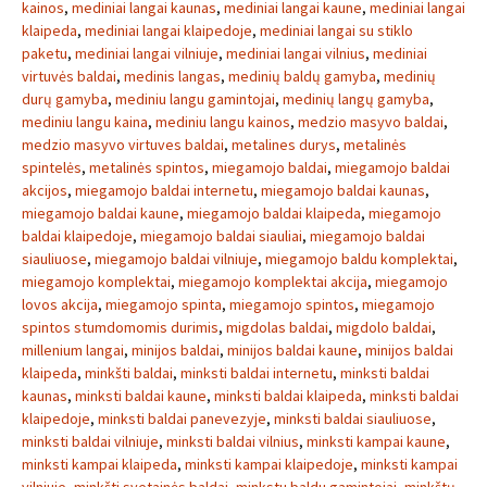
kainos
,
mediniai langai kaunas
,
mediniai langai kaune
,
mediniai langai
klaipeda
,
mediniai langai klaipedoje
,
mediniai langai su stiklo
paketu
,
mediniai langai vilniuje
,
mediniai langai vilnius
,
mediniai
virtuvės baldai
,
medinis langas
,
medinių baldų gamyba
,
medinių
durų gamyba
,
mediniu langu gamintojai
,
medinių langų gamyba
,
mediniu langu kaina
,
mediniu langu kainos
,
medzio masyvo baldai
,
medzio masyvo virtuves baldai
,
metalines durys
,
metalinės
spintelės
,
metalinės spintos
,
miegamojo baldai
,
miegamojo baldai
akcijos
,
miegamojo baldai internetu
,
miegamojo baldai kaunas
,
miegamojo baldai kaune
,
miegamojo baldai klaipeda
,
miegamojo
baldai klaipedoje
,
miegamojo baldai siauliai
,
miegamojo baldai
siauliuose
,
miegamojo baldai vilniuje
,
miegamojo baldu komplektai
,
miegamojo komplektai
,
miegamojo komplektai akcija
,
miegamojo
lovos akcija
,
miegamojo spinta
,
miegamojo spintos
,
miegamojo
spintos stumdomomis durimis
,
migdolas baldai
,
migdolo baldai
,
millenium langai
,
minijos baldai
,
minijos baldai kaune
,
minijos baldai
klaipeda
,
minkšti baldai
,
minksti baldai internetu
,
minksti baldai
kaunas
,
minksti baldai kaune
,
minksti baldai klaipeda
,
minksti baldai
klaipedoje
,
minksti baldai panevezyje
,
minksti baldai siauliuose
,
minksti baldai vilniuje
,
minksti baldai vilnius
,
minksti kampai kaune
,
minksti kampai klaipeda
,
minksti kampai klaipedoje
,
minksti kampai