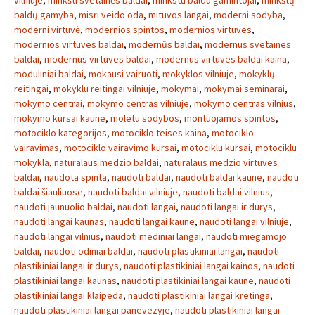
vilniuje
,
minkšti svetainės baldai
,
minkstu baldu gamintojai
,
minkštų
baldų gamyba
,
misri veido oda
,
mituvos langai
,
moderni sodyba
,
moderni virtuvė
,
modernios spintos
,
modernios virtuves
,
modernios virtuves baldai
,
modernūs baldai
,
modernus svetaines
baldai
,
modernus virtuves baldai
,
modernus virtuves baldai kaina
,
moduliniai baldai
,
mokausi vairuoti
,
mokyklos vilniuje
,
mokyklų
reitingai
,
mokyklu reitingai vilniuje
,
mokymai
,
mokymai seminarai
,
mokymo centrai
,
mokymo centras vilniuje
,
mokymo centras vilnius
,
mokymo kursai kaune
,
moletu sodybos
,
montuojamos spintos
,
motociklo kategorijos
,
motociklo teises kaina
,
motociklo
vairavimas
,
motociklo vairavimo kursai
,
motociklu kursai
,
motociklu
mokykla
,
naturalaus medzio baldai
,
naturalaus medzio virtuves
baldai
,
naudota spinta
,
naudoti baldai
,
naudoti baldai kaune
,
naudoti
baldai šiauliuose
,
naudoti baldai vilniuje
,
naudoti baldai vilnius
,
naudoti jaunuolio baldai
,
naudoti langai
,
naudoti langai ir durys
,
naudoti langai kaunas
,
naudoti langai kaune
,
naudoti langai vilniuje
,
naudoti langai vilnius
,
naudoti mediniai langai
,
naudoti miegamojo
baldai
,
naudoti odiniai baldai
,
naudoti plastikiniai langai
,
naudoti
plastikiniai langai ir durys
,
naudoti plastikiniai langai kainos
,
naudoti
plastikiniai langai kaunas
,
naudoti plastikiniai langai kaune
,
naudoti
plastikiniai langai klaipeda
,
naudoti plastikiniai langai kretinga
,
naudoti plastikiniai langai panevezyje
,
naudoti plastikiniai langai