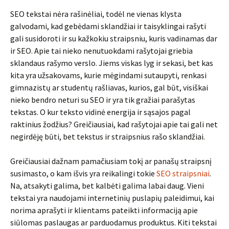
SEO tekstai nėra rašinėliai, todėl ne vienas klysta
galvodami, kad gebėdami sklandžiai ir taisyklingai rašyti
gali susidoroti ir su kažkokiu straipsniu, kuris vadinamas dar
ir SEO. Apie tai nieko nenutuokdami rašytojai griebia
sklandaus rašymo verslo. Jiems viskas lyg ir sekasi, bet kas
kita yra užsakovams, kurie mėgindami sutaupyti, renkasi
gimnazistų ar studentų rašliavas, kurios, gal būt, visiškai
nieko bendro neturi su SEO ir yra tik gražiai parašytas
tekstas. O kur teksto vidinė energija ir sąsajos pagal
raktinius žodžius? Greičiausiai, kad rašytojai apie tai gali net
negirdėję būti, bet tekstus ir straipsnius rašo sklandžiai.
Greičiausiai dažnam pamačiusiam tokį ar panašų straipsnį
susimasto, o kam išvis yra reikalingi tokie
SEO straipsniai
.
Na, atsakyti galima, bet kalbėti galima labai daug. Vieni
tekstai yra naudojami internetinių puslapių paleidimui, kai
norima aprašyti ir klientams pateikti informaciją apie
siūlomas paslaugas ar parduodamus produktus. Kiti tekstai