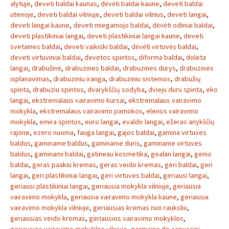
alytuje
,
deveti baldai kaunas
,
dėvėti baldai kaune
,
deveti baldai
utenoje
,
deveti baldai vilniuje
,
deveti baldai vilnius
,
deveti langai
,
deveti langai kaune
,
deveti miegamojo baldai
,
dėvėti odiniai baldai
,
deveti plastikiniai langai
,
deveti plastikiniai langai kaune
,
deveti
svetaines baldai
,
deveti vaikiski baldai
,
dėvėti virtuvės baldai
,
deveti virtuviniai baldai
,
devetos spintos
,
diforma baldai
,
doleta
langai
,
drabužinė
,
drabuzines baldai
,
drabuzines durys
,
drabuzines
isplanavimas
,
drabuziniu iranga
,
drabuziniu sistemos
,
drabužių
spinta
,
drabuziu spintos
,
dvarykščių sodyba
,
dvieju duru spinta
,
eko
langai
,
ekstremalaus vairavimo kursai
,
ekstremalaus vairavimo
mokykla
,
ekstremalaus vairavimo pamokos
,
elenos vairavimo
mokykla
,
emira spintos
,
euro langai
,
evaldo langai
,
ežeras anykščių
rajone
,
ezero nuoma
,
fauga langai
,
gajos baldai
,
gamina virtuves
baldus
,
gaminame baldus
,
gaminame duris
,
gaminame virtuves
baldus
,
gaminami baldai
,
gatineau kosmetika
,
gealan langai
,
genio
baldai
,
geras paakiu kremas
,
geras veido kremas
,
geri baldai
,
geri
langai
,
geri plastikiniai langai
,
geri virtuves baldai
,
geriausi langai
,
geriausi plastikiniai langai
,
geriausia mokykla vilniuje
,
geriausia
vairavimo mokykla
,
geriausia vairavimo mokykla kaune
,
geriausia
vairavimo mokykla vilniuje
,
geriausias kremas nuo rauksliu
,
geriausias veido kremas
,
geriausios vairavimo mokyklos
,