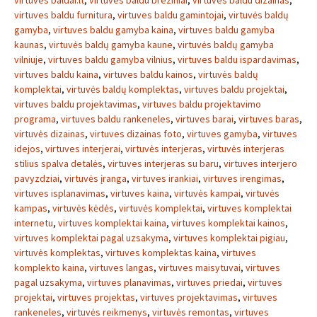
virtuves baldai.lt
,
virtuves baldu breziniai
,
virtuves baldu dizainas
,
virtuves baldu furnitura
,
virtuves baldu gamintojai
,
virtuvės baldų
gamyba
,
virtuves baldu gamyba kaina
,
virtuves baldu gamyba
kaunas
,
virtuvės baldų gamyba kaune
,
virtuvės baldų gamyba
vilniuje
,
virtuves baldu gamyba vilnius
,
virtuves baldu ispardavimas
,
virtuves baldu kaina
,
virtuves baldu kainos
,
virtuvės baldų
komplektai
,
virtuvės baldų komplektas
,
virtuves baldu projektai
,
virtuves baldu projektavimas
,
virtuves baldu projektavimo
programa
,
virtuves baldu rankeneles
,
virtuves barai
,
virtuves baras
,
virtuvės dizainas
,
virtuves dizainas foto
,
virtuves gamyba
,
virtuves
idejos
,
virtuves interjerai
,
virtuvės interjeras
,
virtuvės interjeras
stilius spalva detalės
,
virtuves interjeras su baru
,
virtuves interjero
pavyzdziai
,
virtuvės įranga
,
virtuves irankiai
,
virtuves irengimas
,
virtuves isplanavimas
,
virtuves kaina
,
virtuvės kampai
,
virtuvės
kampas
,
virtuvės kėdės
,
virtuvės komplektai
,
virtuves komplektai
internetu
,
virtuves komplektai kaina
,
virtuves komplektai kainos
,
virtuves komplektai pagal uzsakyma
,
virtuves komplektai pigiau
,
virtuvės komplektas
,
virtuves komplektas kaina
,
virtuves
komplekto kaina
,
virtuves langas
,
virtuves maisytuvai
,
virtuves
pagal uzsakyma
,
virtuves planavimas
,
virtuves priedai
,
virtuves
projektai
,
virtuves projektas
,
virtuves projektavimas
,
virtuves
rankeneles
,
virtuvės reikmenys
,
virtuvės remontas
,
virtuves