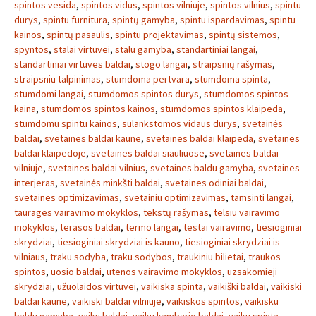
spintos vesida
,
spintos vidus
,
spintos vilniuje
,
spintos vilnius
,
spintu
durys
,
spintu furnitura
,
spintų gamyba
,
spintu ispardavimas
,
spintu
kainos
,
spintų pasaulis
,
spintu projektavimas
,
spintų sistemos
,
spyntos
,
stalai virtuvei
,
stalu gamyba
,
standartiniai langai
,
standartiniai virtuves baldai
,
stogo langai
,
straipsnių rašymas
,
straipsniu talpinimas
,
stumdoma pertvara
,
stumdoma spinta
,
stumdomi langai
,
stumdomos spintos durys
,
stumdomos spintos
kaina
,
stumdomos spintos kainos
,
stumdomos spintos klaipeda
,
stumdomu spintu kainos
,
sulankstomos vidaus durys
,
svetainės
baldai
,
svetaines baldai kaune
,
svetaines baldai klaipeda
,
svetaines
baldai klaipedoje
,
svetaines baldai siauliuose
,
svetaines baldai
vilniuje
,
svetaines baldai vilnius
,
svetaines baldu gamyba
,
svetaines
interjeras
,
svetainės minkšti baldai
,
svetaines odiniai baldai
,
svetaines optimizavimas
,
svetainiu optimizavimas
,
tamsinti langai
,
taurages vairavimo mokyklos
,
tekstų rašymas
,
telsiu vairavimo
mokyklos
,
terasos baldai
,
termo langai
,
testai vairavimo
,
tiesioginiai
skrydziai
,
tiesioginiai skrydziai is kauno
,
tiesioginiai skrydziai is
vilniaus
,
traku sodyba
,
traku sodybos
,
traukiniu bilietai
,
traukos
spintos
,
uosio baldai
,
utenos vairavimo mokyklos
,
uzsakomieji
skrydziai
,
užuolaidos virtuvei
,
vaikiska spinta
,
vaikiški baldai
,
vaikiski
baldai kaune
,
vaikiski baldai vilniuje
,
vaikiskos spintos
,
vaikisku