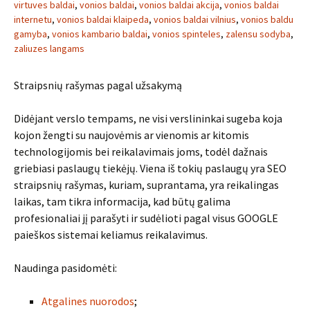
virtuves baldai
,
vonios baldai
,
vonios baldai akcija
,
vonios baldai
internetu
,
vonios baldai klaipeda
,
vonios baldai vilnius
,
vonios baldu
gamyba
,
vonios kambario baldai
,
vonios spinteles
,
zalensu sodyba
,
zaliuzes langams
Straipsnių rašymas pagal užsakymą
Didėjant verslo tempams, ne visi verslininkai sugeba koja
kojon žengti su naujovėmis ar vienomis ar kitomis
technologijomis bei reikalavimais joms, todėl dažnais
griebiasi paslaugų tiekėjų. Viena iš tokių paslaugų yra SEO
straipsnių rašymas, kuriam, suprantama, yra reikalingas
laikas, tam tikra informacija, kad būtų galima
profesionaliai jį parašyti ir sudėlioti pagal visus GOOGLE
paieškos sistemai keliamus reikalavimus.
Naudinga pasidomėti:
Atgalines nuorodos
;