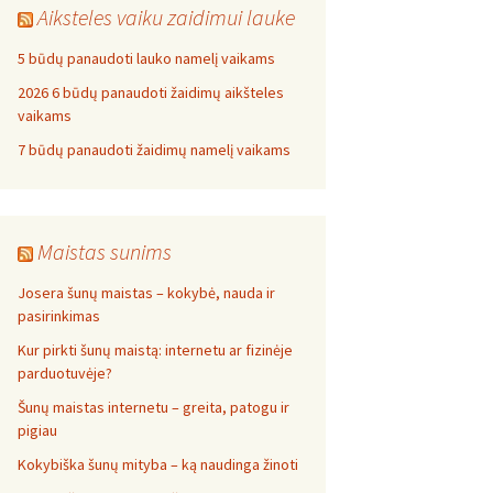
Aiksteles vaiku zaidimui lauke
5 būdų panaudoti lauko namelį vaikams
2026 6 būdų panaudoti žaidimų aikšteles
vaikams
7 būdų panaudoti žaidimų namelį vaikams
Maistas sunims
Josera šunų maistas – kokybė, nauda ir
pasirinkimas
Kur pirkti šunų maistą: internetu ar fizinėje
parduotuvėje?
Šunų maistas internetu – greita, patogu ir
pigiau
Kokybiška šunų mityba – ką naudinga žinoti