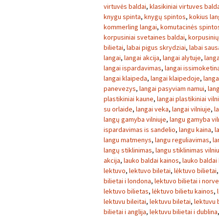
virtuvės baldai
,
klasikiniai virtuves bald
knygu spinta
,
knygų spintos
,
kokius lan
kommerling langai
,
komutacinės spinto
korpusiniai svetaines baldai
,
korpusini
bilietai
,
labai pigus skrydziai
,
labai sau
langai
,
langai akcija
,
langai alytuje
,
langa
langai ispardavimas
,
langai issimoketin
langai klaipeda
,
langai klaipedoje
,
langa
panevezys
,
langai pasyviam namui
,
lang
plastikiniai kaune
,
langai plastikiniai viln
su orlaide
,
langai veka
,
langai vilniuje
,
l
langų gamyba vilniuje
,
langu gamyba vil
ispardavimas is sandelio
,
langu kaina
,
l
langu matmenys
,
langu reguliavimas
,
la
langų stiklinimas
,
langu stiklinimas vilni
akcija
,
lauko baldai kainos
,
lauko baldai
lektuvo
,
lektuvo biletai
,
lėktuvo bilietai
bilietai i londona
,
lektuvo bilietai i norve
lektuvo bilietas
,
lėktuvo bilietu kainos
,
lektuvu bileitai
,
lektuvu biletai
,
lektuvu b
bilietai i anglija
,
lektuvu bilietai i dublina