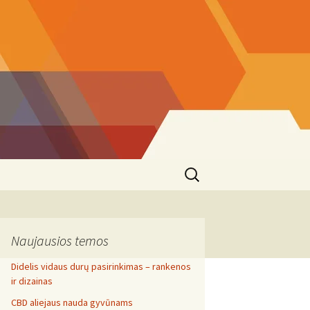
Search
for:
Naujausios temos
Didelis vidaus durų pasirinkimas – rankenos
ir dizainas
CBD aliejaus nauda gyvūnams