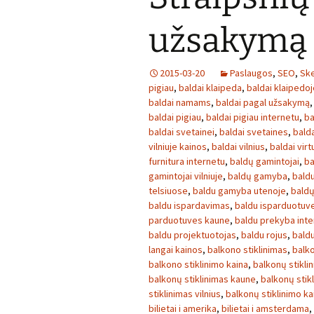
užsakymą
2015-03-20
Paslaugos
,
SEO
,
Ske
pigiau
,
baldai klaipeda
,
baldai klaipedoj
baldai namams
,
baldai pagal užsakymą
baldai pigiau
,
baldai pigiau internetu
,
ba
baldai svetainei
,
baldai svetaines
,
bald
vilniuje kainos
,
baldai vilnius
,
baldai virt
furnitura internetu
,
baldų gamintojai
,
ba
gamintojai vilniuje
,
baldų gamyba
,
baldu
telsiuose
,
baldu gamyba utenoje
,
baldų
baldu ispardavimas
,
baldu isparduotuv
parduotuves kaune
,
baldu prekyba inte
baldu projektuotojas
,
baldu rojus
,
bald
langai kainos
,
balkono stiklinimas
,
balko
balkono stiklinimo kaina
,
balkonų stikli
balkonų stiklinimas kaune
,
balkonų stikl
stiklinimas vilnius
,
balkonų stiklinimo ka
bilietai i amerika
,
bilietai i amsterdama
,