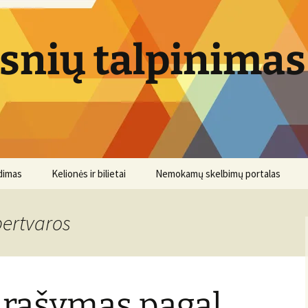
psnių talpinimas
dimas
Kelionės ir bilietai
Nemokamų skelbimų portalas
pertvaros
 rašymas pagal