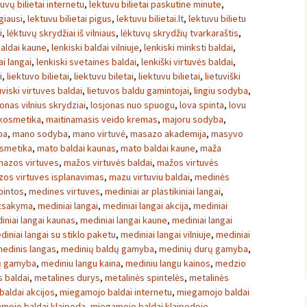
tuvų bilietai internetu
,
lektuvu bilietai paskutine minute
,
igiausi
,
lektuvu bilietai pigus
,
lektuvu bilietai.lt
,
lektuvu bilietu
i
,
lėktuvų skrydžiai iš vilniaus
,
lėktuvų skrydžių tvarkaraštis
,
baldai kaune
,
lenkiski baldai vilniuje
,
lenkiski minksti baldai
,
ai langai
,
lenkiski svetaines baldai
,
lenkiški virtuvės baldai
,
i
,
liektuvo bilietai
,
liektuvu biletai
,
liektuvu bilietai
,
lietuviški
uviski virtuves baldai
,
lietuvos baldu gamintojai
,
lingiu sodyba
,
onas vilnius skrydziai
,
losjonas nuo spuogu
,
lova spinta
,
lovu
kosmetika
,
maitinamasis veido kremas
,
majoru sodyba
,
ba
,
mano sodyba
,
mano virtuvė
,
masazo akademija
,
masyvo
osmetika
,
mato baldai kaunas
,
mato baldai kaune
,
maža
mazos virtuves
,
mažos virtuvės baldai
,
mažos virtuvės
os virtuves isplanavimas
,
mazu virtuviu baldai
,
medinės
pintos
,
medines virtuves
,
mediniai ar plastikiniai langai
,
uzsakyma
,
mediniai langai
,
mediniai langai akcija
,
mediniai
iniai langai kaunas
,
mediniai langai kaune
,
mediniai langai
diniai langai su stiklo paketu
,
mediniai langai vilniuje
,
mediniai
edinis langas
,
medinių baldų gamyba
,
medinių durų gamyba
,
ų gamyba
,
mediniu langu kaina
,
mediniu langu kainos
,
medzio
 baldai
,
metalines durys
,
metalinės spintelės
,
metalinės
aldai akcijos
,
miegamojo baldai internetu
,
miegamojo baldai
mojo baldai klaipeda
,
miegamojo baldai klaipedoje
,