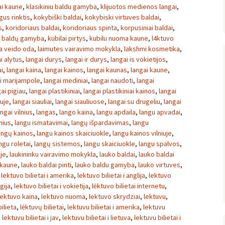
ai kaune
,
klasikiniu baldu gamyba
,
klijuotos medienos langai
,
gus rinktis
,
kokybiški baldai
,
kokybiski virtuves baldai
,
s
,
koridoriaus baldai
,
koridoriaus spinta
,
korpusiniai baldai
,
ų baldų gamyba
,
kubilai pirtys
,
kubilu nuoma kaune
,
l4ktuvo
sa veido oda
,
laimutes vairavimo mokykla
,
lakshmi kosmetika
,
i alytus
,
langai durys
,
langai ir durys
,
langai is vokietijos
,
ai
,
langai kaina
,
langai kainos
,
langai kaunas
,
langai kaune
,
i marijampole
,
langai mediniai
,
langai naudoti
,
langai
ai pigiau
,
langai plastikiniai
,
langai plastikiniai kainos
,
langai
iuje
,
langai siauliai
,
langai siauliuose
,
langai su drugeliu
,
langai
angai vilnius
,
langas
,
lango kaina
,
langu apdaila
,
langu apvadai
,
nius
,
langu ismatavimai
,
langų išpardavimas
,
langu
angų kainos
,
langu kainos skaiciuokle
,
langu kainos vilniuje
,
ngu roletai
,
langų sistemos
,
langu skaiciuokle
,
langu spalvos
,
uje
,
laukininku vairavimo mokykla
,
lauko baldai
,
lauko baldai
 kaune
,
lauko baldai pinti
,
lauko baldu gamyba
,
lauko virtuves
,
,
lektuvo bilietai i amerika
,
lektuvo bilietai i anglija
,
lektuvo
gija
,
lektuvo bilietai i vokietija
,
lėktuvo bilietai internetu
,
lektuvo kaina
,
lektuvo nuoma
,
lektuvo skrydziai
,
lektuvu
,
ilieta
,
lėktuvų bilietai
,
lektuvu bilietai i amerika
,
lektuvu
,
lektuvu bilietai i jav
,
lektuvu bilietai i lietuva
,
lektuvu bilietai i