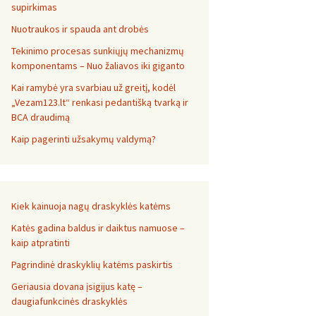
supirkimas
Nuotraukos ir spauda ant drobės
Tekinimo procesas sunkiųjų mechanizmų
komponentams – Nuo žaliavos iki giganto
Kai ramybė yra svarbiau už greitį, kodėl
„Vezam123.lt“ renkasi pedantišką tvarką ir
BCA draudimą
Kaip pagerinti užsakymų valdymą?
Kiek kainuoja nagų draskyklės katėms
Katės gadina baldus ir daiktus namuose –
kaip atpratinti
Pagrindinė draskyklių katėms paskirtis
Geriausia dovana įsigijus katę –
daugiafunkcinės draskyklės