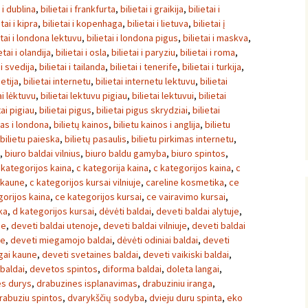
i i dublina
,
bilietai i frankfurta
,
bilietai i graikija
,
bilietai i
etai i kipra
,
bilietai i kopenhaga
,
bilietai i lietuva
,
bilietai į
etai i londona lektuvu
,
bilietai i londona pigus
,
bilietai i maskva
,
etai i olandija
,
bilietai i osla
,
bilietai i paryziu
,
bilietai i roma
,
 i svedija
,
bilietai i tailanda
,
bilietai i tenerife
,
bilietai i turkija
,
ietija
,
bilietai internetu
,
bilietai internetu lektuvu
,
bilietai
ai lėktuvu
,
bilietai lektuvu pigiau
,
bilietai lektuvui
,
bilietai
tai pigiau
,
bilietai pigus
,
bilietai pigus skrydziai
,
bilietai
tas i londona
,
bilietų kainos
,
bilietu kainos i anglija
,
bilietu
bilietu paieska
,
bilietų pasaulis
,
bilietu pirkimas internetu
,
,
biuro baldai vilnius
,
biuro baldu gamyba
,
biuro spintos
,
 kategorijos kaina
,
c kategorija kaina
,
c kategorijos kaina
,
c
 kaune
,
c kategorijos kursai vilniuje
,
careline kosmetika
,
ce
gorijos kaina
,
ce kategorijos kursai
,
ce vairavimo kursai
,
ka
,
d kategorijos kursai
,
dėvėti baldai
,
deveti baldai alytuje
,
ne
,
deveti baldai utenoje
,
deveti baldai vilniuje
,
deveti baldai
ne
,
deveti miegamojo baldai
,
dėvėti odiniai baldai
,
deveti
ngai kaune
,
deveti svetaines baldai
,
deveti vaikiski baldai
,
 baldai
,
devetos spintos
,
diforma baldai
,
doleta langai
,
es durys
,
drabuzines isplanavimas
,
drabuziniu iranga
,
rabuziu spintos
,
dvarykščių sodyba
,
dvieju duru spinta
,
eko