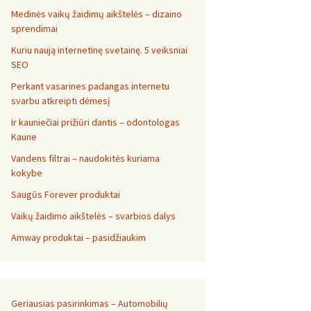
Medinės vaikų žaidimų aikštelės – dizaino
sprendimai
Kuriu naują internetinę svetainę. 5 veiksniai
SEO
Perkant vasarines padangas internetu
svarbu atkreipti dėmesį
Ir kauniečiai prižiūri dantis – odontologas
Kaune
Vandens filtrai – naudokitės kuriama
kokybe
Saugūs Forever produktai
Vaikų žaidimo aikštelės – svarbios dalys
Amway produktai – pasidžiaukim
Geriausias pasirinkimas – Automobilių