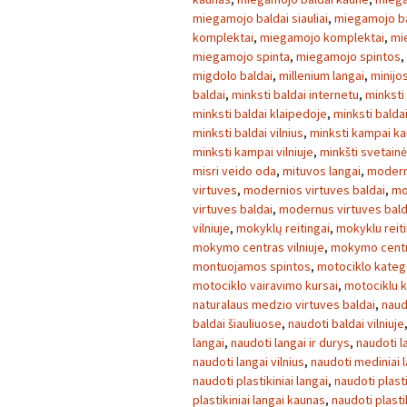
miegamojo baldai siauliai
,
miegamojo ba
komplektai
,
miegamojo komplektai
,
mi
miegamojo spinta
,
miegamojo spintos
,
migdolo baldai
,
millenium langai
,
minijo
baldai
,
minksti baldai internetu
,
minksti
minksti baldai klaipedoje
,
minksti balda
minksti baldai vilnius
,
minksti kampai k
minksti kampai vilniuje
,
minkšti svetainė
misri veido oda
,
mituvos langai
,
modern
virtuves
,
modernios virtuves baldai
,
mo
virtuves baldai
,
modernus virtuves bald
vilniuje
,
mokyklų reitingai
,
mokyklu reiti
mokymo centras vilniuje
,
mokymo centra
montuojamos spintos
,
motociklo kateg
motociklo vairavimo kursai
,
motociklu k
naturalaus medzio virtuves baldai
,
naud
baldai šiauliuose
,
naudoti baldai vilniuje
langai
,
naudoti langai ir durys
,
naudoti l
naudoti langai vilnius
,
naudoti mediniai 
naudoti plastikiniai langai
,
naudoti plasti
plastikiniai langai kaunas
,
naudoti plasti