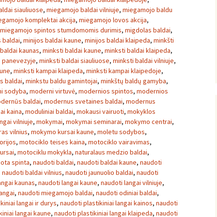
ldai siauliuose
,
miegamojo baldai vilniuje
,
miegamojo baldu
egamojo komplektai akcija
,
miegamojo lovos akcija
,
miegamojo spintos stumdomomis durimis
,
migdolas baldai
,
s baldai
,
minijos baldai kaune
,
minijos baldai klaipeda
,
minkšti
 baldai kaunas
,
minksti baldai kaune
,
minksti baldai klaipeda
,
i panevezyje
,
minksti baldai siauliuose
,
minksti baldai vilniuje
,
aune
,
minksti kampai klaipeda
,
minksti kampai klaipedoje
,
s baldai
,
minkstu baldu gamintojai
,
minkštų baldų gamyba
,
i sodyba
,
moderni virtuvė
,
modernios spintos
,
modernios
dernūs baldai
,
modernus svetaines baldai
,
modernus
ai kaina
,
moduliniai baldai
,
mokausi vairuoti
,
mokyklos
ngai vilniuje
,
mokymai
,
mokymai seminarai
,
mokymo centrai
,
s vilnius
,
mokymo kursai kaune
,
moletu sodybos
,
orijos
,
motociklo teises kaina
,
motociklo vairavimas
,
ursai
,
motociklu mokykla
,
naturalaus medzio baldai
,
ota spinta
,
naudoti baldai
,
naudoti baldai kaune
,
naudoti
,
naudoti baldai vilnius
,
naudoti jaunuolio baldai
,
naudoti
angai kaunas
,
naudoti langai kaune
,
naudoti langai vilniuje
,
langai
,
naudoti miegamojo baldai
,
naudoti odiniai baldai
,
kiniai langai ir durys
,
naudoti plastikiniai langai kainos
,
naudoti
kiniai langai kaune
,
naudoti plastikiniai langai klaipeda
,
naudoti