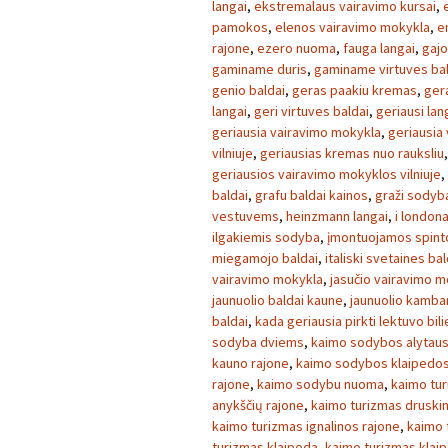
langai
,
ekstremalaus vairavimo kursai
,
pamokos
,
elenos vairavimo mokykla
,
e
rajone
,
ezero nuoma
,
fauga langai
,
gajo
gaminame duris
,
gaminame virtuves ba
genio baldai
,
geras paakiu kremas
,
ger
langai
,
geri virtuves baldai
,
geriausi lan
geriausia vairavimo mokykla
,
geriausia
vilniuje
,
geriausias kremas nuo rauksliu
geriausios vairavimo mokyklos vilniuje
,
baldai
,
grafu baldai kainos
,
graži sodyb
vestuvems
,
heinzmann langai
,
i london
ilgakiemis sodyba
,
įmontuojamos spint
miegamojo baldai
,
italiski svetaines bal
vairavimo mokykla
,
jasučio vairavimo m
jaunuolio baldai kaune
,
jaunuolio kambar
baldai
,
kada geriausia pirkti lektuvo bil
sodyba dviems
,
kaimo sodybos alytaus
kauno rajone
,
kaimo sodybos klaipedos
rajone
,
kaimo sodybu nuoma
,
kaimo tu
anykščių rajone
,
kaimo turizmas druski
kaimo turizmas ignalinos rajone
,
kaimo 
turizmas klaipeda
,
kaimo turizmas klai