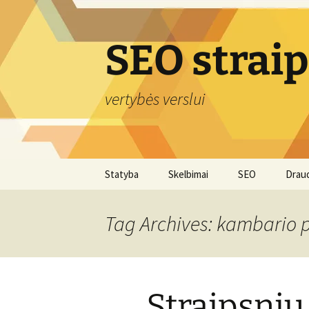
Skip
to
content
SEO strai
vertybės verslui
Statyba
Skelbimai
SEO
Drau
Tag Archives: kambario 
Straipsnių