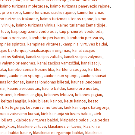
kaimo turizmas moletuose
,
kaimo turizmas panevezio rajone
,
 prie ezero
,
kaimo turizmas siauliu rajone
,
kaimo turizmas
mo turizmas trakuose
,
kaimo turizmas utenos rajone
,
kaimo
vilniuje
,
kaimo turizmas vilnius
,
kaimo turizmas žemaitijoje
,
irtuve
,
kaip pagrazinti veido oda
,
kaip priziureti veido oda
,
bario pertvara
,
kambario pertvaros
,
kambariu pertvaros
,
pinės spintos
,
kampines virtuves
,
kampiniai virtuves baldai
,
cijos bakterijos
,
kanalizacijos irengimas
,
kanalizacijos
acijos šuliniai
,
kanalizacijos valiklis
,
kanalizacijos valymas
,
os valymo priemones
,
kanalizacijos vamzdžiai
,
kanalizaciju
ika
,
kanebo sensai kosmetika
,
karklenu sodyba
,
karkles
vimo
,
kauke nuo spuogu
,
kaukes nuo spuogu
,
kaukes sausai
nas londonas
,
kaunas londonas bilietai
,
kaunas londonas
iai
,
kauno aerouostas
,
kauno baldai
,
kauno oro uostas
,
irtuvei
,
kelione i anglija
,
kelionės lėktuvu
,
keliones pigiau
,
,
keltas i anglija
,
keltu bilietu kainos
,
keltu kainos
,
kesto
i b kategorija
,
ket vairavimo testai
,
kiek kainuoja c kategorija
,
nuoja vairavimo kursai
,
kiek kainuoja virtuves baldai
,
kiek
i bilietai
,
klaipėda virtuves baldai
,
klaipėdos baldai
,
klaipedos
mokyklos
,
klasikinė virtuvė
,
klasikines virtuves
,
klasikiniai
kiniai baldai kaune
,
klasikiniai miegamojo baldai
,
klasikiniai