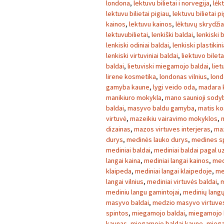
londona
,
lektuvu bilietai i norvegija
,
lėk
lektuvu bilietai pigiau
,
lektuvu bilietai p
kainos
,
lektuvu kainos
,
lėktuvų skrydžia
lektuvubilietai
,
lenkiški baldai
,
lenkiski 
lenkiski odiniai baldai
,
lenkiski plastikini
lenkiski virtuviniai baldai
,
liektuvo bileta
baldai
,
lietuviski miegamojo baldai
,
liet
lirene kosmetika
,
londonas vilnius
,
lond
gamyba kaune
,
lygi veido oda
,
madara 
manikiuro mokykla
,
mano saunioji sody
baldai
,
masyvo baldu gamyba
,
matis k
virtuvė
,
mazeikiu vairavimo mokyklos
,
dizainas
,
mazos virtuves interjeras
,
maz
durys
,
medinės lauko durys
,
medines s
mediniai baldai
,
mediniai baldai pagal 
langai kaina
,
mediniai langai kainos
,
med
klaipeda
,
mediniai langai klaipedoje
,
me
langai vilnius
,
mediniai virtuvės baldai
,
m
mediniu langu gamintojai
,
medinių lang
masyvo baldai
,
medzio masyvo virtuves
spintos
,
miegamojo baldai
,
miegamojo b
kaunas
,
miegamojo baldai kaune
,
miega