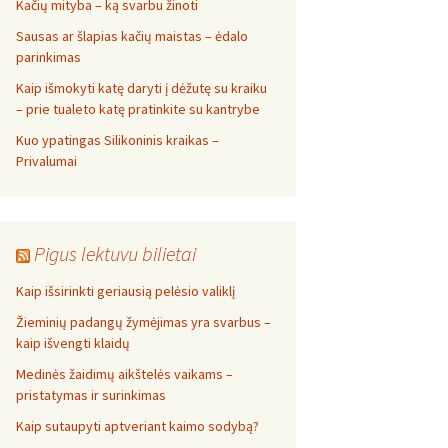
Kačių mityba – ką svarbu žinoti
Sausas ar šlapias kačių maistas – ėdalo
parinkimas
Kaip išmokyti katę daryti į dėžutę su kraiku
– prie tualeto katę pratinkite su kantrybe
Kuo ypatingas Silikoninis kraikas –
Privalumai
Pigus lektuvu bilietai
Kaip išsirinkti geriausią pelėsio valiklį
Žieminių padangų žymėjimas yra svarbus –
kaip išvengti klaidų
Medinės žaidimų aikštelės vaikams –
pristatymas ir surinkimas
Kaip sutaupyti aptveriant kaimo sodybą?