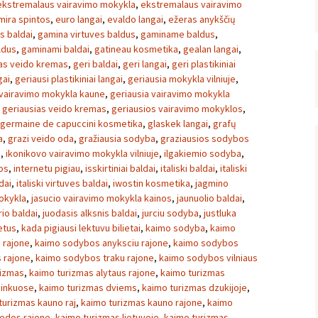
ekstremalaus vairavimo mokykla
,
ekstremalaus vairavimo
mira spintos
,
euro langai
,
evaldo langai
,
ežeras anykščių
s baldai
,
gamina virtuves baldus
,
gaminame baldus
,
ldus
,
gaminami baldai
,
gatineau kosmetika
,
gealan langai
,
as veido kremas
,
geri baldai
,
geri langai
,
geri plastikiniai
gai
,
geriausi plastikiniai langai
,
geriausia mokykla vilniuje
,
 vairavimo mokykla kaune
,
geriausia vairavimo mokykla
,
geriausias veido kremas
,
geriausios vairavimo mokyklos
,
germaine de capuccini kosmetika
,
glaskek langai
,
grafų
a
,
grazi veido oda
,
gražiausia sodyba
,
graziausios sodybos
a
,
ikonikovo vairavimo mokykla vilniuje
,
ilgakiemio sodyba
,
os
,
internetu pigiau
,
isskirtiniai baldai
,
italiski baldai
,
italiski
dai
,
italiski virtuves baldai
,
iwostin kosmetika
,
jagmino
okykla
,
jasucio vairavimo mokykla kainos
,
jaunuolio baldai
,
io baldai
,
juodasis alksnis baldai
,
jurciu sodyba
,
justluka
ietus
,
kada pigiausi lektuvu bilietai
,
kaimo sodyba
,
kaimo
 rajone
,
kaimo sodybos anyksciu rajone
,
kaimo sodybos
 rajone
,
kaimo sodybos traku rajone
,
kaimo sodybos vilniaus
rizmas
,
kaimo turizmas alytaus rajone
,
kaimo turizmas
ninkuose
,
kaimo turizmas dviems
,
kaimo turizmas dzukijoje
,
turizmas kauno raj
,
kaimo turizmas kauno rajone
,
kaimo
pedos rajone
,
kaimo turizmas lietuvoje
,
kaimo turizmas