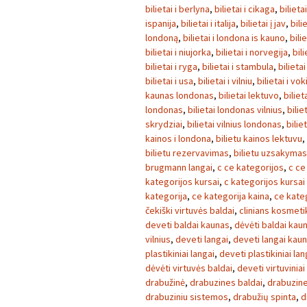
bilietai i berlyna
,
bilietai i cikaga
,
bilieta
ispanija
,
bilietai i italija
,
bilietai į jav
,
bili
londoną
,
bilietai i londona is kauno
,
bili
bilietai i niujorka
,
bilietai i norvegija
,
bili
bilietai i ryga
,
bilietai i stambula
,
bilietai
bilietai i usa
,
bilietai i vilniu
,
bilietai i vok
kaunas londonas
,
bilietai lektuvo
,
biliet
londonas
,
bilietai londonas vilnius
,
bilie
skrydziai
,
bilietai vilnius londonas
,
bilie
kainos i londona
,
bilietu kainos lektuvu
,
bilietu rezervavimas
,
bilietu uzsakymas
brugmann langai
,
c ce kategorijos
,
c ce
kategorijos kursai
,
c kategorijos kursai
kategorija
,
ce kategorija kaina
,
ce kate
čekiški virtuvės baldai
,
clinians kosmeti
deveti baldai kaunas
,
dėvėti baldai kau
vilnius
,
deveti langai
,
deveti langai kau
plastikiniai langai
,
deveti plastikiniai la
dėvėti virtuvės baldai
,
deveti virtuviniai
drabužinė
,
drabuzines baldai
,
drabuzin
drabuziniu sistemos
,
drabužių spinta
,
d