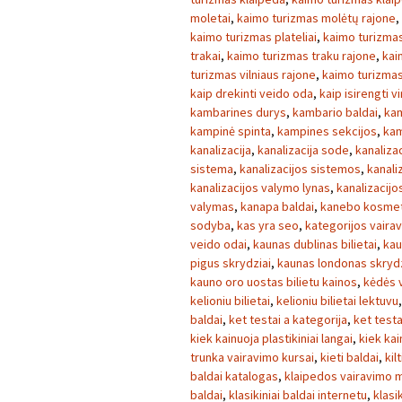
moletai
,
kaimo turizmas molėtų rajone
,
kaimo turizmas plateliai
,
kaimo turizmas
trakai
,
kaimo turizmas traku rajone
,
kai
turizmas vilniaus rajone
,
kaimo turizmas 
kaip drekinti veido oda
,
kaip isirengti v
kambarines durys
,
kambario baldai
,
kam
kampinė spinta
,
kampines sekcijos
,
kam
kanalizacija
,
kanalizacija sode
,
kanaliza
sistema
,
kanalizacijos sistemos
,
kanaliz
kanalizacijos valymo lynas
,
kanalizacij
valymas
,
kanapa baldai
,
kanebo kosmet
sodyba
,
kas yra seo
,
kategorijos vaira
veido odai
,
kaunas dublinas bilietai
,
kau
pigus skrydziai
,
kaunas londonas skrydz
kauno oro uostas bilietu kainos
,
kėdės v
kelioniu bilietai
,
kelioniu bilietai lektuvu
baldai
,
ket testai a kategorija
,
ket testa
kiek kainuoja plastikiniai langai
,
kiek kai
trunka vairavimo kursai
,
kieti baldai
,
kilt
baldai katalogas
,
klaipedos vairavimo 
baldai
,
klasikiniai baldai internetu
,
klasi