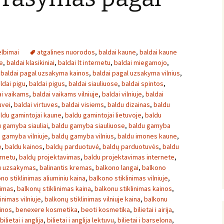
lbimai
atgalines nuorodos
,
baldai kaune
,
baldai kaune
e
,
baldai klasikiniai
,
baldai lt internetu
,
baldai miegamojo
,
,
baldai pagal uzsakyma kainos
,
baldai pagal uzsakyma vilnius
,
ldai pigu
,
baldai pigus
,
baldai siauliuose
,
baldai spintos
,
ai vaikams
,
baldai vaikams vilniuje
,
baldai vilniuje
,
baldai
uvei
,
baldai virtuves
,
baldai visiems
,
baldu dizainas
,
baldu
ldu gamintojai kaune
,
baldu gamintojai lietuvoje
,
baldu
 gamyba siauliai
,
baldu gamyba siauliuose
,
baldu gamyba
 gamyba vilniuje
,
baldų gamyba vilnius
,
baldu imones kaune
,
e
,
baldu kainos
,
baldų parduotuvė
,
baldų parduotuvės
,
baldu
rnetu
,
baldų projektavimas
,
baldu projektavimas internete
,
u uzsakymas
,
balinantis kremas
,
balkono langai
,
balkono
no stiklinimas aliuminiu kaina
,
balkono stiklinimas vilniuje
,
nimas
,
balkonų stiklinimas kaina
,
balkonu stiklinimas kainos
,
inimas vilniuje
,
balkonų stiklinimas vilniuje kaina
,
balkonu
inos
,
benexere kosmetika
,
beoti kosmetika
,
bilietai i airija
,
bilietai i anglija
,
bilietai i anglija lektuvu
,
bilietai i barselona
,