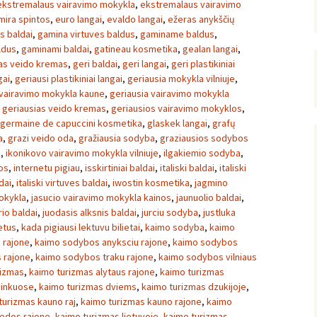
ekstremalaus vairavimo mokykla
,
ekstremalaus vairavimo
mira spintos
,
euro langai
,
evaldo langai
,
ežeras anykščių
s baldai
,
gamina virtuves baldus
,
gaminame baldus
,
ldus
,
gaminami baldai
,
gatineau kosmetika
,
gealan langai
,
as veido kremas
,
geri baldai
,
geri langai
,
geri plastikiniai
gai
,
geriausi plastikiniai langai
,
geriausia mokykla vilniuje
,
 vairavimo mokykla kaune
,
geriausia vairavimo mokykla
,
geriausias veido kremas
,
geriausios vairavimo mokyklos
,
germaine de capuccini kosmetika
,
glaskek langai
,
grafų
a
,
grazi veido oda
,
gražiausia sodyba
,
graziausios sodybos
a
,
ikonikovo vairavimo mokykla vilniuje
,
ilgakiemio sodyba
,
os
,
internetu pigiau
,
isskirtiniai baldai
,
italiski baldai
,
italiski
dai
,
italiski virtuves baldai
,
iwostin kosmetika
,
jagmino
okykla
,
jasucio vairavimo mokykla kainos
,
jaunuolio baldai
,
io baldai
,
juodasis alksnis baldai
,
jurciu sodyba
,
justluka
ietus
,
kada pigiausi lektuvu bilietai
,
kaimo sodyba
,
kaimo
 rajone
,
kaimo sodybos anyksciu rajone
,
kaimo sodybos
 rajone
,
kaimo sodybos traku rajone
,
kaimo sodybos vilniaus
rizmas
,
kaimo turizmas alytaus rajone
,
kaimo turizmas
ninkuose
,
kaimo turizmas dviems
,
kaimo turizmas dzukijoje
,
turizmas kauno raj
,
kaimo turizmas kauno rajone
,
kaimo
pedos rajone
,
kaimo turizmas lietuvoje
,
kaimo turizmas