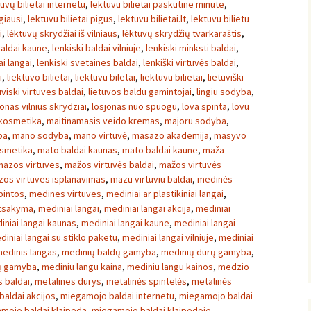
tuvų bilietai internetu
,
lektuvu bilietai paskutine minute
,
igiausi
,
lektuvu bilietai pigus
,
lektuvu bilietai.lt
,
lektuvu bilietu
i
,
lėktuvų skrydžiai iš vilniaus
,
lėktuvų skrydžių tvarkaraštis
,
baldai kaune
,
lenkiski baldai vilniuje
,
lenkiski minksti baldai
,
ai langai
,
lenkiski svetaines baldai
,
lenkiški virtuvės baldai
,
i
,
liektuvo bilietai
,
liektuvu biletai
,
liektuvu bilietai
,
lietuviški
uviski virtuves baldai
,
lietuvos baldu gamintojai
,
lingiu sodyba
,
onas vilnius skrydziai
,
losjonas nuo spuogu
,
lova spinta
,
lovu
kosmetika
,
maitinamasis veido kremas
,
majoru sodyba
,
ba
,
mano sodyba
,
mano virtuvė
,
masazo akademija
,
masyvo
osmetika
,
mato baldai kaunas
,
mato baldai kaune
,
maža
mazos virtuves
,
mažos virtuvės baldai
,
mažos virtuvės
os virtuves isplanavimas
,
mazu virtuviu baldai
,
medinės
pintos
,
medines virtuves
,
mediniai ar plastikiniai langai
,
uzsakyma
,
mediniai langai
,
mediniai langai akcija
,
mediniai
iniai langai kaunas
,
mediniai langai kaune
,
mediniai langai
diniai langai su stiklo paketu
,
mediniai langai vilniuje
,
mediniai
edinis langas
,
medinių baldų gamyba
,
medinių durų gamyba
,
ų gamyba
,
mediniu langu kaina
,
mediniu langu kainos
,
medzio
 baldai
,
metalines durys
,
metalinės spintelės
,
metalinės
aldai akcijos
,
miegamojo baldai internetu
,
miegamojo baldai
mojo baldai klaipeda
,
miegamojo baldai klaipedoje
,