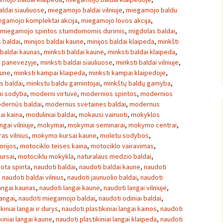
ldai siauliuose
,
miegamojo baldai vilniuje
,
miegamojo baldu
egamojo komplektai akcija
,
miegamojo lovos akcija
,
miegamojo spintos stumdomomis durimis
,
migdolas baldai
,
s baldai
,
minijos baldai kaune
,
minijos baldai klaipeda
,
minkšti
 baldai kaunas
,
minksti baldai kaune
,
minksti baldai klaipeda
,
i panevezyje
,
minksti baldai siauliuose
,
minksti baldai vilniuje
,
aune
,
minksti kampai klaipeda
,
minksti kampai klaipedoje
,
s baldai
,
minkstu baldu gamintojai
,
minkštų baldų gamyba
,
i sodyba
,
moderni virtuvė
,
modernios spintos
,
modernios
dernūs baldai
,
modernus svetaines baldai
,
modernus
ai kaina
,
moduliniai baldai
,
mokausi vairuoti
,
mokyklos
ngai vilniuje
,
mokymai
,
mokymai seminarai
,
mokymo centrai
,
s vilnius
,
mokymo kursai kaune
,
moletu sodybos
,
orijos
,
motociklo teises kaina
,
motociklo vairavimas
,
ursai
,
motociklu mokykla
,
naturalaus medzio baldai
,
ota spinta
,
naudoti baldai
,
naudoti baldai kaune
,
naudoti
,
naudoti baldai vilnius
,
naudoti jaunuolio baldai
,
naudoti
angai kaunas
,
naudoti langai kaune
,
naudoti langai vilniuje
,
langai
,
naudoti miegamojo baldai
,
naudoti odiniai baldai
,
kiniai langai ir durys
,
naudoti plastikiniai langai kainos
,
naudoti
kiniai langai kaune
,
naudoti plastikiniai langai klaipeda
,
naudoti