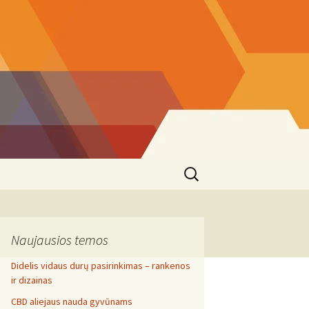
Search
for:
Naujausios temos
Didelis vidaus durų pasirinkimas – rankenos
ir dizainas
CBD aliejaus nauda gyvūnams