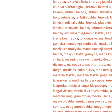
londona
,
lektuvu bilietai i norvegija
,
lėk
lektuvu bilietai pigiau
,
lektuvu bilietai p
kainos
,
lektuvu kainos
,
lėktuvų skrydžia
lektuvubilietai
,
lenkiški baldai
,
lenkiski 
lenkiski odiniai baldai
,
lenkiski plastikini
lenkiski virtuviniai baldai
,
liektuvo bileta
baldai
,
lietuviski miegamojo baldai
,
liet
lirene kosmetika
,
londonas vilnius
,
lond
gamyba kaune
,
lygi veido oda
,
madara 
manikiuro mokykla
,
mano saunioji sody
baldai
,
masyvo baldu gamyba
,
matis k
virtuvė
,
mazeikiu vairavimo mokyklos
,
dizainas
,
mazos virtuves interjeras
,
maz
durys
,
medinės lauko durys
,
medines s
mediniai baldai
,
mediniai baldai pagal 
langai kaina
,
mediniai langai kainos
,
med
klaipeda
,
mediniai langai klaipedoje
,
me
langai vilnius
,
mediniai virtuvės baldai
,
m
mediniu langu gamintojai
,
medinių lang
masyvo baldai
,
medzio masyvo virtuves
spintos
,
miegamojo baldai
,
miegamojo b
kaunas
,
miegamojo baldai kaune
,
miega