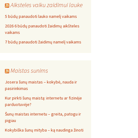
Aiksteles vaiku zaidimui lauke
5 būdų panaudoti lauko namelį vaikams
2026 6 būdų panaudoti žaidimų aikšteles
vaikams
7 būdų panaudoti žaidimų namelį vaikams
Maistas sunims
Josera šunų maistas – kokybė, nauda ir
pasirinkimas
Kur pirkti šunų maistą: internetu ar fizinėje
parduotuvėje?
Šunų maistas internetu – greita, patogu ir
pigiau
Kokybiška šunų mityba – ką naudinga žinoti