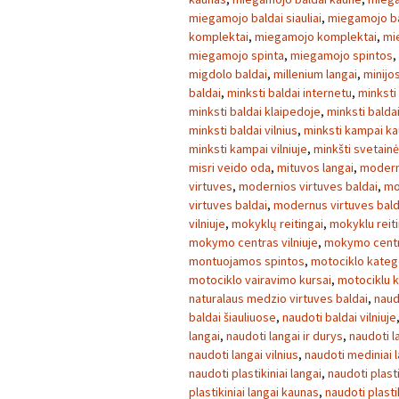
miegamojo baldai siauliai
,
miegamojo ba
komplektai
,
miegamojo komplektai
,
mi
miegamojo spinta
,
miegamojo spintos
,
migdolo baldai
,
millenium langai
,
minijo
baldai
,
minksti baldai internetu
,
minksti
minksti baldai klaipedoje
,
minksti balda
minksti baldai vilnius
,
minksti kampai k
minksti kampai vilniuje
,
minkšti svetainė
misri veido oda
,
mituvos langai
,
modern
virtuves
,
modernios virtuves baldai
,
mo
virtuves baldai
,
modernus virtuves bald
vilniuje
,
mokyklų reitingai
,
mokyklu reiti
mokymo centras vilniuje
,
mokymo centra
montuojamos spintos
,
motociklo kateg
motociklo vairavimo kursai
,
motociklu k
naturalaus medzio virtuves baldai
,
naud
baldai šiauliuose
,
naudoti baldai vilniuje
langai
,
naudoti langai ir durys
,
naudoti l
naudoti langai vilnius
,
naudoti mediniai 
naudoti plastikiniai langai
,
naudoti plasti
plastikiniai langai kaunas
,
naudoti plasti