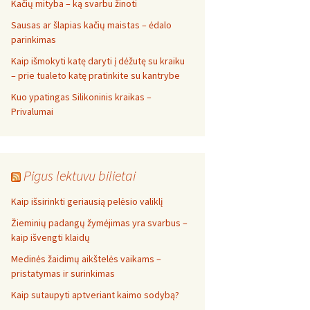
Kačių mityba – ką svarbu žinoti
Sausas ar šlapias kačių maistas – ėdalo
parinkimas
Kaip išmokyti katę daryti į dėžutę su kraiku
– prie tualeto katę pratinkite su kantrybe
Kuo ypatingas Silikoninis kraikas –
Privalumai
Pigus lektuvu bilietai
Kaip išsirinkti geriausią pelėsio valiklį
Žieminių padangų žymėjimas yra svarbus –
kaip išvengti klaidų
Medinės žaidimų aikštelės vaikams –
pristatymas ir surinkimas
Kaip sutaupyti aptveriant kaimo sodybą?