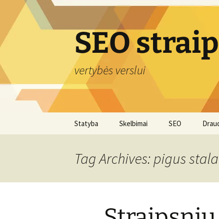
Skip
to
content
SEO strai
vertybės verslui
Statyba
Skelbimai
SEO
Drau
Tag Archives: pigus stala
Straipsnių