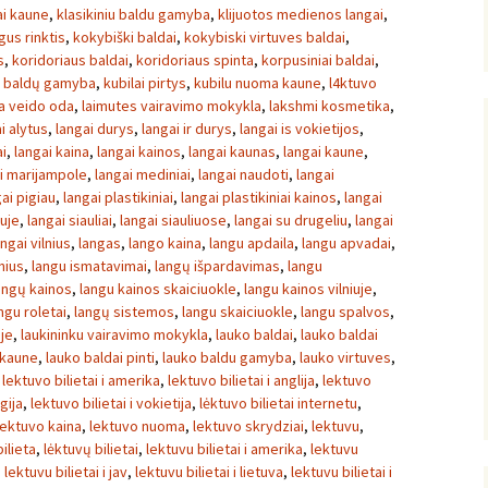
ai kaune
,
klasikiniu baldu gamyba
,
klijuotos medienos langai
,
gus rinktis
,
kokybiški baldai
,
kokybiski virtuves baldai
,
s
,
koridoriaus baldai
,
koridoriaus spinta
,
korpusiniai baldai
,
ų baldų gamyba
,
kubilai pirtys
,
kubilu nuoma kaune
,
l4ktuvo
sa veido oda
,
laimutes vairavimo mokykla
,
lakshmi kosmetika
,
i alytus
,
langai durys
,
langai ir durys
,
langai is vokietijos
,
ai
,
langai kaina
,
langai kainos
,
langai kaunas
,
langai kaune
,
i marijampole
,
langai mediniai
,
langai naudoti
,
langai
ai pigiau
,
langai plastikiniai
,
langai plastikiniai kainos
,
langai
iuje
,
langai siauliai
,
langai siauliuose
,
langai su drugeliu
,
langai
angai vilnius
,
langas
,
lango kaina
,
langu apdaila
,
langu apvadai
,
nius
,
langu ismatavimai
,
langų išpardavimas
,
langu
angų kainos
,
langu kainos skaiciuokle
,
langu kainos vilniuje
,
ngu roletai
,
langų sistemos
,
langu skaiciuokle
,
langu spalvos
,
uje
,
laukininku vairavimo mokykla
,
lauko baldai
,
lauko baldai
 kaune
,
lauko baldai pinti
,
lauko baldu gamyba
,
lauko virtuves
,
,
lektuvo bilietai i amerika
,
lektuvo bilietai i anglija
,
lektuvo
gija
,
lektuvo bilietai i vokietija
,
lėktuvo bilietai internetu
,
lektuvo kaina
,
lektuvo nuoma
,
lektuvo skrydziai
,
lektuvu
,
ilieta
,
lėktuvų bilietai
,
lektuvu bilietai i amerika
,
lektuvu
,
lektuvu bilietai i jav
,
lektuvu bilietai i lietuva
,
lektuvu bilietai i