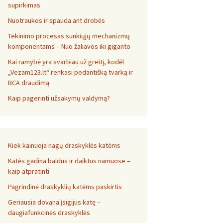
supirkimas
Nuotraukos ir spauda ant drobės
Tekinimo procesas sunkiųjų mechanizmų
komponentams – Nuo žaliavos iki giganto
Kai ramybė yra svarbiau už greitį, kodėl
„Vezam123.lt“ renkasi pedantišką tvarką ir
BCA draudimą
Kaip pagerinti užsakymų valdymą?
Kiek kainuoja nagų draskyklės katėms
Katės gadina baldus ir daiktus namuose –
kaip atpratinti
Pagrindinė draskyklių katėms paskirtis
Geriausia dovana įsigijus katę –
daugiafunkcinės draskyklės