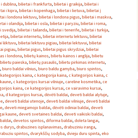
i i dublina
,
bilietai i frankfurta
,
bilietai i graikija
,
bilietai i
etai i kipra
,
bilietai i kopenhaga
,
bilietai i lietuva
,
bilietai į
etai i londona lektuvu
,
bilietai i londona pigus
,
bilietai i maskva
,
etai i olandija
,
bilietai i osla
,
bilietai i paryziu
,
bilietai i roma
,
 i svedija
,
bilietai i tailanda
,
bilietai i tenerife
,
bilietai i turkija
,
ietija
,
bilietai internetu
,
bilietai internetu lektuvu
,
bilietai
ai lėktuvu
,
bilietai lektuvu pigiau
,
bilietai lektuvui
,
bilietai
tai pigiau
,
bilietai pigus
,
bilietai pigus skrydziai
,
bilietai
tas i londona
,
bilietų kainos
,
bilietu kainos i anglija
,
bilietu
bilietu paieska
,
bilietų pasaulis
,
bilietu pirkimas internetu
,
,
biuro baldai vilnius
,
biuro baldu gamyba
,
biuro spintos
,
 kategorijos kaina
,
c kategorija kaina
,
c kategorijos kaina
,
c
 kaune
,
c kategorijos kursai vilniuje
,
careline kosmetika
,
ce
gorijos kaina
,
ce kategorijos kursai
,
ce vairavimo kursai
,
ka
,
d kategorijos kursai
,
dėvėti baldai
,
deveti baldai alytuje
,
ne
,
deveti baldai utenoje
,
deveti baldai vilniuje
,
deveti baldai
ne
,
deveti miegamojo baldai
,
dėvėti odiniai baldai
,
deveti
ngai kaune
,
deveti svetaines baldai
,
deveti vaikiski baldai
,
 baldai
,
devetos spintos
,
diforma baldai
,
doleta langai
,
es durys
,
drabuzines isplanavimas
,
drabuziniu iranga
,
rabuziu spintos
,
dvarykščių sodyba
,
dvieju duru spinta
,
eko