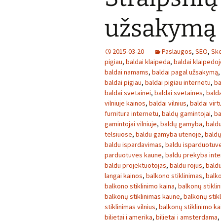
užsakymą
2015-03-20
Paslaugos
,
SEO
,
Ske
pigiau
,
baldai klaipeda
,
baldai klaipedoj
baldai namams
,
baldai pagal užsakymą
baldai pigiau
,
baldai pigiau internetu
,
ba
baldai svetainei
,
baldai svetaines
,
bald
vilniuje kainos
,
baldai vilnius
,
baldai virt
furnitura internetu
,
baldų gamintojai
,
ba
gamintojai vilniuje
,
baldų gamyba
,
baldu
telsiuose
,
baldu gamyba utenoje
,
baldų
baldu ispardavimas
,
baldu isparduotuv
parduotuves kaune
,
baldu prekyba inte
baldu projektuotojas
,
baldu rojus
,
bald
langai kainos
,
balkono stiklinimas
,
balko
balkono stiklinimo kaina
,
balkonų stikli
balkonų stiklinimas kaune
,
balkonų stikl
stiklinimas vilnius
,
balkonų stiklinimo ka
bilietai i amerika
,
bilietai i amsterdama
,