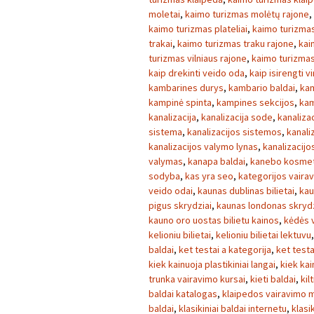
moletai
,
kaimo turizmas molėtų rajone
,
kaimo turizmas plateliai
,
kaimo turizmas
trakai
,
kaimo turizmas traku rajone
,
kai
turizmas vilniaus rajone
,
kaimo turizmas 
kaip drekinti veido oda
,
kaip isirengti v
kambarines durys
,
kambario baldai
,
kam
kampinė spinta
,
kampines sekcijos
,
kam
kanalizacija
,
kanalizacija sode
,
kanaliza
sistema
,
kanalizacijos sistemos
,
kanaliz
kanalizacijos valymo lynas
,
kanalizacij
valymas
,
kanapa baldai
,
kanebo kosmet
sodyba
,
kas yra seo
,
kategorijos vaira
veido odai
,
kaunas dublinas bilietai
,
kau
pigus skrydziai
,
kaunas londonas skrydz
kauno oro uostas bilietu kainos
,
kėdės v
kelioniu bilietai
,
kelioniu bilietai lektuvu
baldai
,
ket testai a kategorija
,
ket testa
kiek kainuoja plastikiniai langai
,
kiek kai
trunka vairavimo kursai
,
kieti baldai
,
kilt
baldai katalogas
,
klaipedos vairavimo 
baldai
,
klasikiniai baldai internetu
,
klasi