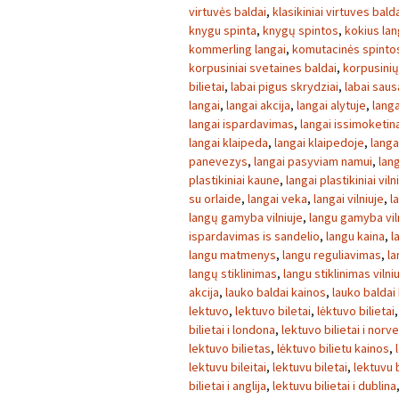
virtuvės baldai
,
klasikiniai virtuves bald
knygu spinta
,
knygų spintos
,
kokius lan
kommerling langai
,
komutacinės spinto
korpusiniai svetaines baldai
,
korpusini
bilietai
,
labai pigus skrydziai
,
labai sau
langai
,
langai akcija
,
langai alytuje
,
langa
langai ispardavimas
,
langai issimoketin
langai klaipeda
,
langai klaipedoje
,
langa
panevezys
,
langai pasyviam namui
,
lang
plastikiniai kaune
,
langai plastikiniai viln
su orlaide
,
langai veka
,
langai vilniuje
,
l
langų gamyba vilniuje
,
langu gamyba vil
ispardavimas is sandelio
,
langu kaina
,
l
langu matmenys
,
langu reguliavimas
,
la
langų stiklinimas
,
langu stiklinimas vilni
akcija
,
lauko baldai kainos
,
lauko baldai
lektuvo
,
lektuvo biletai
,
lėktuvo bilietai
bilietai i londona
,
lektuvo bilietai i norve
lektuvo bilietas
,
lėktuvo bilietu kainos
,
lektuvu bileitai
,
lektuvu biletai
,
lektuvu b
bilietai i anglija
,
lektuvu bilietai i dublina