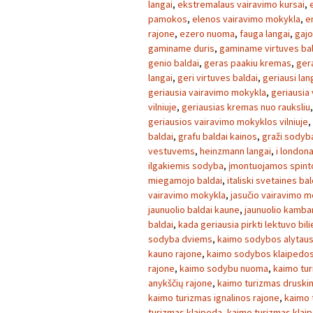
langai
,
ekstremalaus vairavimo kursai
,
pamokos
,
elenos vairavimo mokykla
,
e
rajone
,
ezero nuoma
,
fauga langai
,
gajo
gaminame duris
,
gaminame virtuves ba
genio baldai
,
geras paakiu kremas
,
ger
langai
,
geri virtuves baldai
,
geriausi lan
geriausia vairavimo mokykla
,
geriausia
vilniuje
,
geriausias kremas nuo rauksliu
geriausios vairavimo mokyklos vilniuje
,
baldai
,
grafu baldai kainos
,
graži sodyb
vestuvems
,
heinzmann langai
,
i london
ilgakiemis sodyba
,
įmontuojamos spint
miegamojo baldai
,
italiski svetaines bal
vairavimo mokykla
,
jasučio vairavimo m
jaunuolio baldai kaune
,
jaunuolio kambar
baldai
,
kada geriausia pirkti lektuvo bil
sodyba dviems
,
kaimo sodybos alytaus
kauno rajone
,
kaimo sodybos klaipedos
rajone
,
kaimo sodybu nuoma
,
kaimo tu
anykščių rajone
,
kaimo turizmas druski
kaimo turizmas ignalinos rajone
,
kaimo 
turizmas klaipeda
,
kaimo turizmas klai