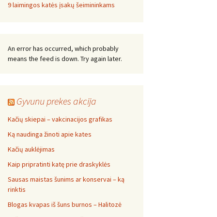
9 laimingos katės įsakų šeimininkams
An error has occurred, which probably
means the feed is down. Try again later.
Gyvunu prekes akcija
Kačių skiepai – vakcinacijos grafikas
Ką naudinga žinoti apie kates
Kačių auklėjimas
Kaip pripratinti katę prie draskyklės
Sausas maistas šunims ar konservai – ką
rinktis
Blogas kvapas iš šuns burnos – Halitozė