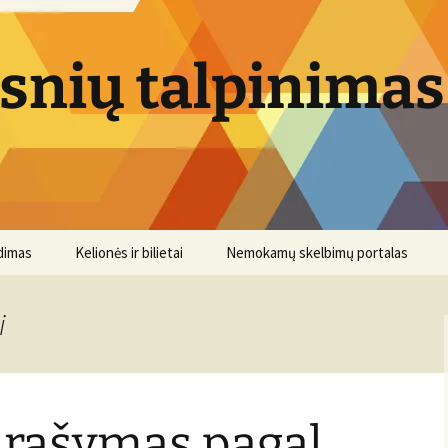
psnių talpinimas
dimas
Kelionės ir bilietai
Nemokamų skelbimų portalas
i
 rašymas pagal