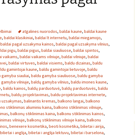
lbimai
atgalines nuorodos
,
baldai kaune
,
baldai kaune
e
,
baldai klasikiniai
,
baldai lt internetu
,
baldai miegamojo
,
,
baldai pagal uzsakyma kainos
,
baldai pagal uzsakyma vilnius
,
ldai pigu
,
baldai pigus
,
baldai siauliuose
,
baldai spintos
,
ai vaikams
,
baldai vaikams vilniuje
,
baldai vilniuje
,
baldai
uvei
,
baldai virtuves
,
baldai visiems
,
baldu dizainas
,
baldu
ldu gamintojai kaune
,
baldu gamintojai lietuvoje
,
baldu
 gamyba siauliai
,
baldu gamyba siauliuose
,
baldu gamyba
 gamyba vilniuje
,
baldų gamyba vilnius
,
baldu imones kaune
,
e
,
baldu kainos
,
baldų parduotuvė
,
baldų parduotuvės
,
baldu
rnetu
,
baldų projektavimas
,
baldu projektavimas internete
,
u uzsakymas
,
balinantis kremas
,
balkono langai
,
balkono
no stiklinimas aliuminiu kaina
,
balkono stiklinimas vilniuje
,
nimas
,
balkonų stiklinimas kaina
,
balkonu stiklinimas kainos
,
inimas vilniuje
,
balkonų stiklinimas vilniuje kaina
,
balkonu
inos
,
benexere kosmetika
,
beoti kosmetika
,
bilietai i airija
,
bilietai i anglija
,
bilietai i anglija lektuvu
,
bilietai i barselona
,