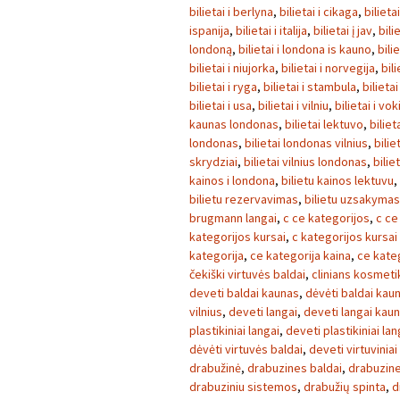
bilietai i berlyna
,
bilietai i cikaga
,
bilieta
ispanija
,
bilietai i italija
,
bilietai į jav
,
bili
londoną
,
bilietai i londona is kauno
,
bili
bilietai i niujorka
,
bilietai i norvegija
,
bili
bilietai i ryga
,
bilietai i stambula
,
bilietai
bilietai i usa
,
bilietai i vilniu
,
bilietai i vok
kaunas londonas
,
bilietai lektuvo
,
biliet
londonas
,
bilietai londonas vilnius
,
bilie
skrydziai
,
bilietai vilnius londonas
,
bilie
kainos i londona
,
bilietu kainos lektuvu
,
bilietu rezervavimas
,
bilietu uzsakymas
brugmann langai
,
c ce kategorijos
,
c ce
kategorijos kursai
,
c kategorijos kursai
kategorija
,
ce kategorija kaina
,
ce kate
čekiški virtuvės baldai
,
clinians kosmeti
deveti baldai kaunas
,
dėvėti baldai kau
vilnius
,
deveti langai
,
deveti langai kau
plastikiniai langai
,
deveti plastikiniai la
dėvėti virtuvės baldai
,
deveti virtuviniai
drabužinė
,
drabuzines baldai
,
drabuzin
drabuziniu sistemos
,
drabužių spinta
,
d