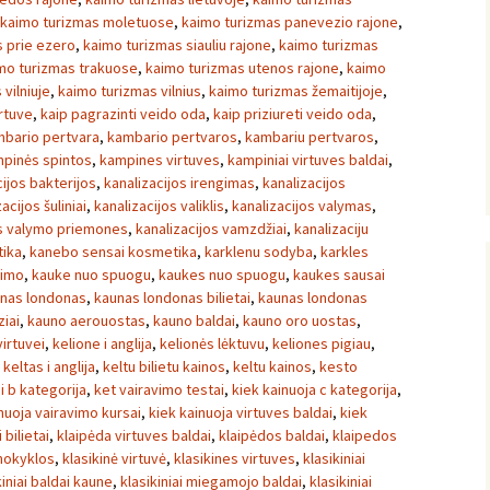
kaimo turizmas moletuose
,
kaimo turizmas panevezio rajone
,
 prie ezero
,
kaimo turizmas siauliu rajone
,
kaimo turizmas
mo turizmas trakuose
,
kaimo turizmas utenos rajone
,
kaimo
vilniuje
,
kaimo turizmas vilnius
,
kaimo turizmas žemaitijoje
,
irtuve
,
kaip pagrazinti veido oda
,
kaip priziureti veido oda
,
bario pertvara
,
kambario pertvaros
,
kambariu pertvaros
,
pinės spintos
,
kampines virtuves
,
kampiniai virtuves baldai
,
cijos bakterijos
,
kanalizacijos irengimas
,
kanalizacijos
acijos šuliniai
,
kanalizacijos valiklis
,
kanalizacijos valymas
,
os valymo priemones
,
kanalizacijos vamzdžiai
,
kanalizaciju
ika
,
kanebo sensai kosmetika
,
karklenu sodyba
,
karkles
vimo
,
kauke nuo spuogu
,
kaukes nuo spuogu
,
kaukes sausai
nas londonas
,
kaunas londonas bilietai
,
kaunas londonas
iai
,
kauno aerouostas
,
kauno baldai
,
kauno oro uostas
,
irtuvei
,
kelione i anglija
,
kelionės lėktuvu
,
keliones pigiau
,
,
keltas i anglija
,
keltu bilietu kainos
,
keltu kainos
,
kesto
i b kategorija
,
ket vairavimo testai
,
kiek kainuoja c kategorija
,
nuoja vairavimo kursai
,
kiek kainuoja virtuves baldai
,
kiek
i bilietai
,
klaipėda virtuves baldai
,
klaipėdos baldai
,
klaipedos
mokyklos
,
klasikinė virtuvė
,
klasikines virtuves
,
klasikiniai
kiniai baldai kaune
,
klasikiniai miegamojo baldai
,
klasikiniai