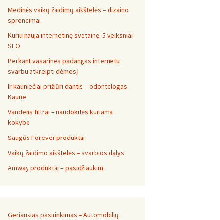
Medinės vaikų žaidimų aikštelės – dizaino
sprendimai
Kuriu naują internetinę svetainę. 5 veiksniai
SEO
Perkant vasarines padangas internetu
svarbu atkreipti dėmesį
Ir kauniečiai prižiūri dantis – odontologas
Kaune
Vandens filtrai – naudokitės kuriama
kokybe
Saugūs Forever produktai
Vaikų žaidimo aikštelės – svarbios dalys
Amway produktai – pasidžiaukim
Geriausias pasirinkimas – Automobilių