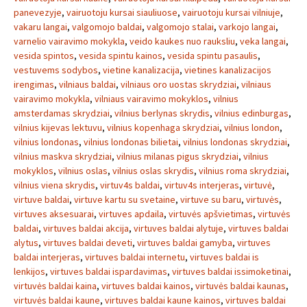
panevezyje
,
vairuotoju kursai siauliuose
,
vairuotoju kursai vilniuje
,
vakaru langai
,
valgomojo baldai
,
valgomojo stalai
,
varkojo langai
,
varnelio vairavimo mokykla
,
veido kaukes nuo rauksliu
,
veka langai
,
vesida spintos
,
vesida spintu kainos
,
vesida spintu pasaulis
,
vestuvems sodybos
,
vietine kanalizacija
,
vietines kanalizacijos
irengimas
,
vilniaus baldai
,
vilniaus oro uostas skrydziai
,
vilniaus
vairavimo mokykla
,
vilniaus vairavimo mokyklos
,
vilnius
amsterdamas skrydziai
,
vilnius berlynas skrydis
,
vilnius edinburgas
,
vilnius kijevas lektuvu
,
vilnius kopenhaga skrydziai
,
vilnius london
,
vilnius londonas
,
vilnius londonas bilietai
,
vilnius londonas skrydziai
,
vilnius maskva skrydziai
,
vilnius milanas pigus skrydziai
,
vilnius
mokyklos
,
vilnius oslas
,
vilnius oslas skrydis
,
vilnius roma skrydziai
,
vilnius viena skrydis
,
virtuv4s baldai
,
virtuv4s interjeras
,
virtuvė
,
virtuve baldai
,
virtuve kartu su svetaine
,
virtuve su baru
,
virtuvės
,
virtuves aksesuarai
,
virtuves apdaila
,
virtuvės apšvietimas
,
virtuvės
baldai
,
virtuves baldai akcija
,
virtuves baldai alytuje
,
virtuves baldai
alytus
,
virtuves baldai deveti
,
virtuves baldai gamyba
,
virtuves
baldai interjeras
,
virtuves baldai internetu
,
virtuves baldai is
lenkijos
,
virtuves baldai ispardavimas
,
virtuves baldai issimoketinai
,
virtuvės baldai kaina
,
virtuves baldai kainos
,
virtuvės baldai kaunas
,
virtuvės baldai kaune
,
virtuves baldai kaune kainos
,
virtuves baldai