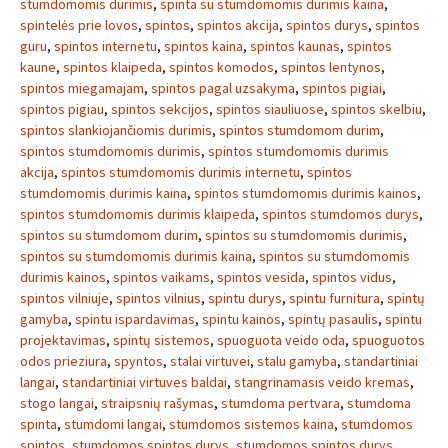
stumdomomis durimis
,
spinta su stumdomomis durimis kaina
,
spintelės prie lovos
,
spintos
,
spintos akcija
,
spintos durys
,
spintos
guru
,
spintos internetu
,
spintos kaina
,
spintos kaunas
,
spintos
kaune
,
spintos klaipeda
,
spintos komodos
,
spintos lentynos
,
spintos miegamajam
,
spintos pagal uzsakyma
,
spintos pigiai
,
spintos pigiau
,
spintos sekcijos
,
spintos siauliuose
,
spintos skelbiu
,
spintos slankiojančiomis durimis
,
spintos stumdomom durim
,
spintos stumdomomis durimis
,
spintos stumdomomis durimis
akcija
,
spintos stumdomomis durimis internetu
,
spintos
stumdomomis durimis kaina
,
spintos stumdomomis durimis kainos
,
spintos stumdomomis durimis klaipeda
,
spintos stumdomos durys
,
spintos su stumdomom durim
,
spintos su stumdomomis durimis
,
spintos su stumdomomis durimis kaina
,
spintos su stumdomomis
durimis kainos
,
spintos vaikams
,
spintos vesida
,
spintos vidus
,
spintos vilniuje
,
spintos vilnius
,
spintu durys
,
spintu furnitura
,
spintų
gamyba
,
spintu ispardavimas
,
spintu kainos
,
spintų pasaulis
,
spintu
projektavimas
,
spintų sistemos
,
spuoguota veido oda
,
spuoguotos
odos prieziura
,
spyntos
,
stalai virtuvei
,
stalu gamyba
,
standartiniai
langai
,
standartiniai virtuves baldai
,
stangrinamasis veido kremas
,
stogo langai
,
straipsnių rašymas
,
stumdoma pertvara
,
stumdoma
spinta
,
stumdomi langai
,
stumdomos sistemos kaina
,
stumdomos
spintos
,
stumdomos spintos durys
,
stumdomos spintos durys