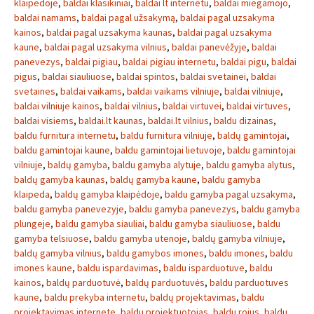
klaipedoje
,
baldai klasikiniai
,
baldai lt internetu
,
baldai miegamojo
,
baldai namams
,
baldai pagal užsakymą
,
baldai pagal uzsakyma
kainos
,
baldai pagal uzsakyma kaunas
,
baldai pagal uzsakyma
kaune
,
baldai pagal uzsakyma vilnius
,
baldai panevėžyje
,
baldai
panevezys
,
baldai pigiau
,
baldai pigiau internetu
,
baldai pigu
,
baldai
pigus
,
baldai siauliuose
,
baldai spintos
,
baldai svetainei
,
baldai
svetaines
,
baldai vaikams
,
baldai vaikams vilniuje
,
baldai vilniuje
,
baldai vilniuje kainos
,
baldai vilnius
,
baldai virtuvei
,
baldai virtuves
,
baldai visiems
,
baldai.lt kaunas
,
baldai.lt vilnius
,
baldu dizainas
,
baldu furnitura internetu
,
baldu furnitura vilniuje
,
baldų gamintojai
,
baldu gamintojai kaune
,
baldu gamintojai lietuvoje
,
baldu gamintojai
vilniuje
,
baldų gamyba
,
baldu gamyba alytuje
,
baldu gamyba alytus
,
baldų gamyba kaunas
,
baldų gamyba kaune
,
baldu gamyba
klaipeda
,
baldų gamyba klaipėdoje
,
baldu gamyba pagal uzsakyma
,
baldu gamyba panevezyje
,
baldu gamyba panevezys
,
baldu gamyba
plungeje
,
baldu gamyba siauliai
,
baldu gamyba siauliuose
,
baldu
gamyba telsiuose
,
baldu gamyba utenoje
,
baldų gamyba vilniuje
,
baldų gamyba vilnius
,
baldu gamybos imones
,
baldu imones
,
baldu
imones kaune
,
baldu ispardavimas
,
baldu isparduotuve
,
baldu
kainos
,
baldų parduotuvė
,
baldų parduotuvės
,
baldu parduotuves
kaune
,
baldu prekyba internetu
,
baldų projektavimas
,
baldu
projektavimas internete
,
baldu projektuotojas
,
baldu rojus
,
baldu