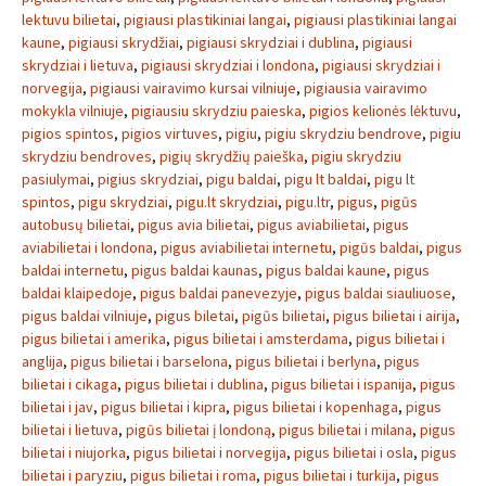
lektuvu bilietai
,
pigiausi plastikiniai langai
,
pigiausi plastikiniai langai
kaune
,
pigiausi skrydžiai
,
pigiausi skrydziai i dublina
,
pigiausi
skrydziai i lietuva
,
pigiausi skrydziai i londona
,
pigiausi skrydziai i
norvegija
,
pigiausi vairavimo kursai vilniuje
,
pigiausia vairavimo
mokykla vilniuje
,
pigiausiu skrydziu paieska
,
pigios kelionės lėktuvu
,
pigios spintos
,
pigios virtuves
,
pigiu
,
pigiu skrydziu bendrove
,
pigiu
skrydziu bendroves
,
pigių skrydžių paieška
,
pigiu skrydziu
pasiulymai
,
pigius skrydziai
,
pigu baldai
,
pigu lt baldai
,
pigu lt
spintos
,
pigu skrydziai
,
pigu.lt skrydziai
,
pigu.ltr
,
pigus
,
pigūs
autobusų bilietai
,
pigus avia bilietai
,
pigus aviabilietai
,
pigus
aviabilietai i londona
,
pigus aviabilietai internetu
,
pigūs baldai
,
pigus
baldai internetu
,
pigus baldai kaunas
,
pigus baldai kaune
,
pigus
baldai klaipedoje
,
pigus baldai panevezyje
,
pigus baldai siauliuose
,
pigus baldai vilniuje
,
pigus biletai
,
pigūs bilietai
,
pigus bilietai i airija
,
pigus bilietai i amerika
,
pigus bilietai i amsterdama
,
pigus bilietai i
anglija
,
pigus bilietai i barselona
,
pigus bilietai i berlyna
,
pigus
bilietai i cikaga
,
pigus bilietai i dublina
,
pigus bilietai i ispanija
,
pigus
bilietai i jav
,
pigus bilietai i kipra
,
pigus bilietai i kopenhaga
,
pigus
bilietai i lietuva
,
pigūs bilietai į londoną
,
pigus bilietai i milana
,
pigus
bilietai i niujorka
,
pigus bilietai i norvegija
,
pigus bilietai i osla
,
pigus
bilietai i paryziu
,
pigus bilietai i roma
,
pigus bilietai i turkija
,
pigus