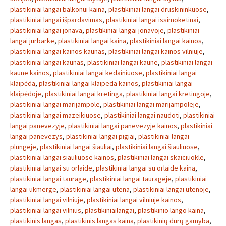
plastikiniai langai balkonui kaina
,
plastikiniai langai druskininkuose
,
plastikiniai langai išpardavimas
,
plastikiniai langai issimoketinai
,
plastikiniai langai jonava
,
plastikiniai langai jonavoje
,
plastikiniai
langai jurbarke
,
plastikiniai langai kaina
,
plastikiniai langai kainos
,
plastikiniai langai kainos kaunas
,
plastikiniai langai kainos vilniuje
,
plastikiniai langai kaunas
,
plastikiniai langai kaune
,
plastikiniai langai
kaune kainos
,
plastikiniai langai kedainiuose
,
plastikiniai langai
klaipėda
,
plastikiniai langai klaipeda kainos
,
plastikiniai langai
klaipėdoje
,
plastikiniai langai kretinga
,
plastikiniai langai kretingoje
,
plastikiniai langai marijampole
,
plastikiniai langai marijampoleje
,
plastikiniai langai mazeikiuose
,
plastikiniai langai naudoti
,
plastikiniai
langai panevezyje
,
plastikiniai langai panevezyje kainos
,
plastikiniai
langai panevezys
,
plastikiniai langai pigiai
,
plastikiniai langai
plungeje
,
plastikiniai langai šiauliai
,
plastikiniai langai šiauliuose
,
plastikiniai langai siauliuose kainos
,
plastikiniai langai skaiciuokle
,
plastikiniai langai su orlaide
,
plastikiniai langai su orlaide kaina
,
plastikiniai langai taurage
,
plastikiniai langai taurageje
,
plastikiniai
langai ukmerge
,
plastikiniai langai utena
,
plastikiniai langai utenoje
,
plastikiniai langai vilniuje
,
plastikiniai langai vilniuje kainos
,
plastikiniai langai vilnius
,
plastikiniailangai
,
plastikinio lango kaina
,
plastikinis langas
,
plastikinis langas kaina
,
plastikinių durų gamyba
,