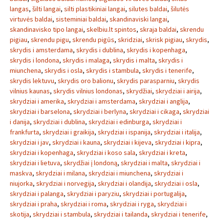
langas
,
šilti langai
,
silti plastikiniai langai
,
silutes baldai
,
šilutės
virtuvės baldai
,
sisteminiai baldai
,
skandinaviski langai
,
skandinavisko tipo langai
,
skelbiu.lt spintos
,
skraja baldai
,
skrendu
pigiau
,
skrendu pigu
,
skrendu pigūs
,
skridziai
,
skrisk pigiau
,
skrydis
,
skrydis i amsterdama
,
skrydis i dublina
,
skrydis i kopenhaga
,
skrydis i londona
,
skrydis i malaga
,
skrydis i malta
,
skrydis i
miunchena
,
skrydis i osla
,
skrydis i stambula
,
skrydis i tenerife
,
skrydis lektuvu
,
skrydis oro balionu
,
skrydis parasparniu
,
skrydis
vilnius kaunas
,
skrydis vilnius londonas
,
skrydžiai
,
skrydziai i airija
,
skrydziai i amerika
,
skrydziai i amsterdama
,
skrydziai i anglija
,
skrydziai i barselona
,
skrydziai i berlyna
,
skrydziai i cikaga
,
skrydziai
i danija
,
skrydziai i dublina
,
skrydziai i edinburga
,
skrydziai i
frankfurta
,
skrydziai i graikija
,
skrydziai i ispanija
,
skrydziai i italija
,
skrydziai i jav
,
skrydziai i kauna
,
skrydziai i kijeva
,
skrydziai i kipra
,
skrydziai i kopenhaga
,
skrydziai i koso sala
,
skrydziai i kreta
,
skrydziai i lietuva
,
skrydžiai į londoną
,
skrydziai i malta
,
skrydziai i
maskva
,
skrydziai i milana
,
skrydziai i miunchena
,
skrydziai i
niujorka
,
skrydziai i norvegija
,
skrydziai i olandija
,
skrydziai i osla
,
skrydziai i palanga
,
skrydziai i paryziu
,
skrydziai i portugalija
,
skrydziai i praha
,
skrydziai i roma
,
skrydziai i ryga
,
skrydziai i
skotija
,
skrydziai i stambula
,
skrydziai i tailanda
,
skrydziai i tenerife
,