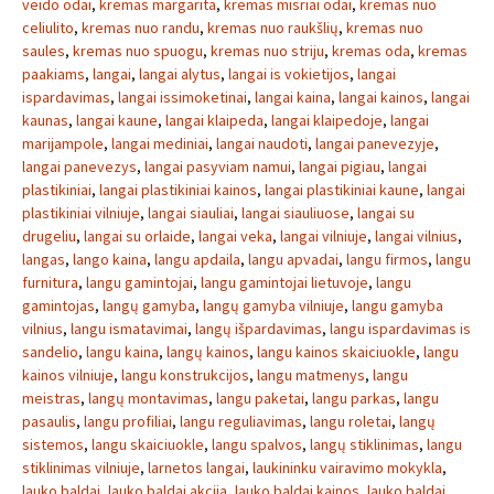
veido odai
,
kremas margarita
,
kremas misriai odai
,
kremas nuo
celiulito
,
kremas nuo randu
,
kremas nuo raukšlių
,
kremas nuo
saules
,
kremas nuo spuogu
,
kremas nuo striju
,
kremas oda
,
kremas
paakiams
,
langai
,
langai alytus
,
langai is vokietijos
,
langai
ispardavimas
,
langai issimoketinai
,
langai kaina
,
langai kainos
,
langai
kaunas
,
langai kaune
,
langai klaipeda
,
langai klaipedoje
,
langai
marijampole
,
langai mediniai
,
langai naudoti
,
langai panevezyje
,
langai panevezys
,
langai pasyviam namui
,
langai pigiau
,
langai
plastikiniai
,
langai plastikiniai kainos
,
langai plastikiniai kaune
,
langai
plastikiniai vilniuje
,
langai siauliai
,
langai siauliuose
,
langai su
drugeliu
,
langai su orlaide
,
langai veka
,
langai vilniuje
,
langai vilnius
,
langas
,
lango kaina
,
langu apdaila
,
langu apvadai
,
langu firmos
,
langu
furnitura
,
langu gamintojai
,
langu gamintojai lietuvoje
,
langu
gamintojas
,
langų gamyba
,
langų gamyba vilniuje
,
langu gamyba
vilnius
,
langu ismatavimai
,
langų išpardavimas
,
langu ispardavimas is
sandelio
,
langu kaina
,
langų kainos
,
langu kainos skaiciuokle
,
langu
kainos vilniuje
,
langu konstrukcijos
,
langu matmenys
,
langu
meistras
,
langų montavimas
,
langu paketai
,
langu parkas
,
langu
pasaulis
,
langu profiliai
,
langu reguliavimas
,
langu roletai
,
langų
sistemos
,
langu skaiciuokle
,
langu spalvos
,
langų stiklinimas
,
langu
stiklinimas vilniuje
,
larnetos langai
,
laukininku vairavimo mokykla
,
lauko baldai
,
lauko baldai akcija
,
lauko baldai kainos
,
lauko baldai