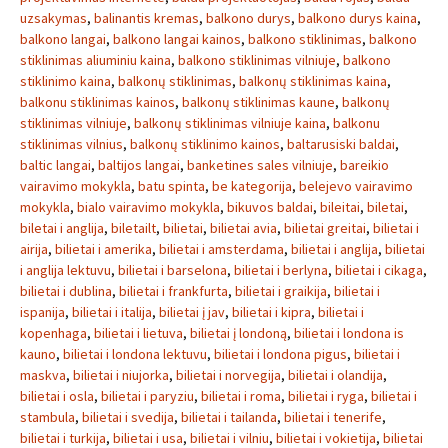
uzsakymas
,
balinantis kremas
,
balkono durys
,
balkono durys kaina
,
balkono langai
,
balkono langai kainos
,
balkono stiklinimas
,
balkono
stiklinimas aliuminiu kaina
,
balkono stiklinimas vilniuje
,
balkono
stiklinimo kaina
,
balkonų stiklinimas
,
balkonų stiklinimas kaina
,
balkonu stiklinimas kainos
,
balkonų stiklinimas kaune
,
balkonų
stiklinimas vilniuje
,
balkonų stiklinimas vilniuje kaina
,
balkonu
stiklinimas vilnius
,
balkonų stiklinimo kainos
,
baltarusiski baldai
,
baltic langai
,
baltijos langai
,
banketines sales vilniuje
,
bareikio
vairavimo mokykla
,
batu spinta
,
be kategorija
,
belejevo vairavimo
mokykla
,
bialo vairavimo mokykla
,
bikuvos baldai
,
bileitai
,
biletai
,
biletai i anglija
,
biletailt
,
bilietai
,
bilietai avia
,
bilietai greitai
,
bilietai i
airija
,
bilietai i amerika
,
bilietai i amsterdama
,
bilietai i anglija
,
bilietai
i anglija lektuvu
,
bilietai i barselona
,
bilietai i berlyna
,
bilietai i cikaga
,
bilietai i dublina
,
bilietai i frankfurta
,
bilietai i graikija
,
bilietai i
ispanija
,
bilietai i italija
,
bilietai į jav
,
bilietai i kipra
,
bilietai i
kopenhaga
,
bilietai i lietuva
,
bilietai į londoną
,
bilietai i londona is
kauno
,
bilietai i londona lektuvu
,
bilietai i londona pigus
,
bilietai i
maskva
,
bilietai i niujorka
,
bilietai i norvegija
,
bilietai i olandija
,
bilietai i osla
,
bilietai i paryziu
,
bilietai i roma
,
bilietai i ryga
,
bilietai i
stambula
,
bilietai i svedija
,
bilietai i tailanda
,
bilietai i tenerife
,
bilietai i turkija
,
bilietai i usa
,
bilietai i vilniu
,
bilietai i vokietija
,
bilietai