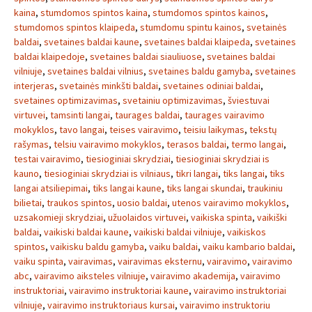
kaina
,
stumdomos spintos kaina
,
stumdomos spintos kainos
,
stumdomos spintos klaipeda
,
stumdomu spintu kainos
,
svetainės
baldai
,
svetaines baldai kaune
,
svetaines baldai klaipeda
,
svetaines
baldai klaipedoje
,
svetaines baldai siauliuose
,
svetaines baldai
vilniuje
,
svetaines baldai vilnius
,
svetaines baldu gamyba
,
svetaines
interjeras
,
svetainės minkšti baldai
,
svetaines odiniai baldai
,
svetaines optimizavimas
,
svetainiu optimizavimas
,
šviestuvai
virtuvei
,
tamsinti langai
,
taurages baldai
,
taurages vairavimo
mokyklos
,
tavo langai
,
teises vairavimo
,
teisiu laikymas
,
tekstų
rašymas
,
telsiu vairavimo mokyklos
,
terasos baldai
,
termo langai
,
testai vairavimo
,
tiesioginiai skrydziai
,
tiesioginiai skrydziai is
kauno
,
tiesioginiai skrydziai is vilniaus
,
tikri langai
,
tiks langai
,
tiks
langai atsiliepimai
,
tiks langai kaune
,
tiks langai skundai
,
traukiniu
bilietai
,
traukos spintos
,
uosio baldai
,
utenos vairavimo mokyklos
,
uzsakomieji skrydziai
,
užuolaidos virtuvei
,
vaikiska spinta
,
vaikiški
baldai
,
vaikiski baldai kaune
,
vaikiski baldai vilniuje
,
vaikiskos
spintos
,
vaikisku baldu gamyba
,
vaiku baldai
,
vaiku kambario baldai
,
vaiku spinta
,
vairavimas
,
vairavimas eksternu
,
vairavimo
,
vairavimo
abc
,
vairavimo aiksteles vilniuje
,
vairavimo akademija
,
vairavimo
instruktoriai
,
vairavimo instruktoriai kaune
,
vairavimo instruktoriai
vilniuje
,
vairavimo instruktoriaus kursai
,
vairavimo instruktoriu