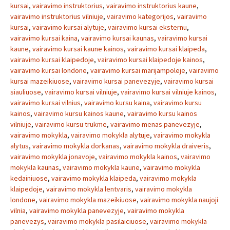
kursai
,
vairavimo instruktorius
,
vairavimo instruktorius kaune
,
vairavimo instruktorius vilniuje
,
vairavimo kategorijos
,
vairavimo
kursai
,
vairavimo kursai alytuje
,
vairavimo kursai eksternu
,
vairavimo kursai kaina
,
vairavimo kursai kaunas
,
vairavimo kursai
kaune
,
vairavimo kursai kaune kainos
,
vairavimo kursai klaipeda
,
vairavimo kursai klaipedoje
,
vairavimo kursai klaipedoje kainos
,
vairavimo kursai londone
,
vairavimo kursai marijampoleje
,
vairavimo
kursai mazeikiuose
,
vairavimo kursai panevezyje
,
vairavimo kursai
siauliuose
,
vairavimo kursai vilniuje
,
vairavimo kursai vilniuje kainos
,
vairavimo kursai vilnius
,
vairavimo kursu kaina
,
vairavimo kursu
kainos
,
vairavimo kursu kainos kaune
,
vairavimo kursu kainos
vilniuje
,
vairavimo kursu trukme
,
vairavimo menas panevezyje
,
vairavimo mokykla
,
vairavimo mokykla alytuje
,
vairavimo mokykla
alytus
,
vairavimo mokykla dorkanas
,
vairavimo mokykla draiveris
,
vairavimo mokykla jonavoje
,
vairavimo mokykla kainos
,
vairavimo
mokykla kaunas
,
vairavimo mokykla kaune
,
vairavimo mokykla
kedainiuose
,
vairavimo mokykla klaipeda
,
vairavimo mokykla
klaipedoje
,
vairavimo mokykla lentvaris
,
vairavimo mokykla
londone
,
vairavimo mokykla mazeikiuose
,
vairavimo mokykla naujoji
vilnia
,
vairavimo mokykla panevezyje
,
vairavimo mokykla
panevezys
,
vairavimo mokykla pasilaiciuose
,
vairavimo mokykla