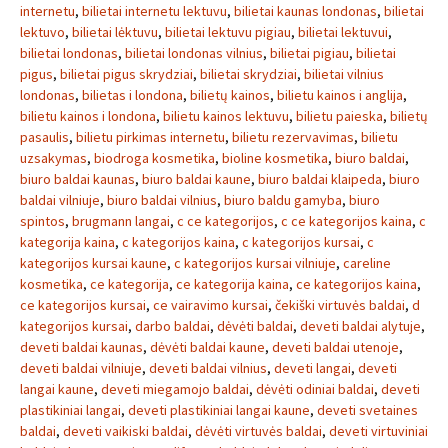
internetu
,
bilietai internetu lektuvu
,
bilietai kaunas londonas
,
bilietai
lektuvo
,
bilietai lėktuvu
,
bilietai lektuvu pigiau
,
bilietai lektuvui
,
bilietai londonas
,
bilietai londonas vilnius
,
bilietai pigiau
,
bilietai
pigus
,
bilietai pigus skrydziai
,
bilietai skrydziai
,
bilietai vilnius
londonas
,
bilietas i londona
,
bilietų kainos
,
bilietu kainos i anglija
,
bilietu kainos i londona
,
bilietu kainos lektuvu
,
bilietu paieska
,
bilietų
pasaulis
,
bilietu pirkimas internetu
,
bilietu rezervavimas
,
bilietu
uzsakymas
,
biodroga kosmetika
,
bioline kosmetika
,
biuro baldai
,
biuro baldai kaunas
,
biuro baldai kaune
,
biuro baldai klaipeda
,
biuro
baldai vilniuje
,
biuro baldai vilnius
,
biuro baldu gamyba
,
biuro
spintos
,
brugmann langai
,
c ce kategorijos
,
c ce kategorijos kaina
,
c
kategorija kaina
,
c kategorijos kaina
,
c kategorijos kursai
,
c
kategorijos kursai kaune
,
c kategorijos kursai vilniuje
,
careline
kosmetika
,
ce kategorija
,
ce kategorija kaina
,
ce kategorijos kaina
,
ce kategorijos kursai
,
ce vairavimo kursai
,
čekiški virtuvės baldai
,
d
kategorijos kursai
,
darbo baldai
,
dėvėti baldai
,
deveti baldai alytuje
,
deveti baldai kaunas
,
dėvėti baldai kaune
,
deveti baldai utenoje
,
deveti baldai vilniuje
,
deveti baldai vilnius
,
deveti langai
,
deveti
langai kaune
,
deveti miegamojo baldai
,
dėvėti odiniai baldai
,
deveti
plastikiniai langai
,
deveti plastikiniai langai kaune
,
deveti svetaines
baldai
,
deveti vaikiski baldai
,
dėvėti virtuvės baldai
,
deveti virtuviniai