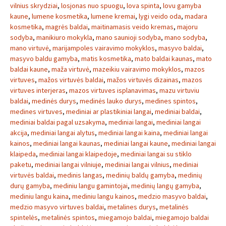
vilnius skrydziai
,
losjonas nuo spuogu
,
lova spinta
,
lovu gamyba
kaune
,
lumene kosmetika
,
lumene kremai
,
lygi veido oda
,
madara
kosmetika
,
magrės baldai
,
maitinamasis veido kremas
,
majoru
sodyba
,
manikiuro mokykla
,
mano saunioji sodyba
,
mano sodyba
,
mano virtuvė
,
marijampoles vairavimo mokyklos
,
masyvo baldai
,
masyvo baldu gamyba
,
matis kosmetika
,
mato baldai kaunas
,
mato
baldai kaune
,
maža virtuvė
,
mazeikiu vairavimo mokyklos
,
mazos
virtuves
,
mažos virtuvės baldai
,
mažos virtuvės dizainas
,
mazos
virtuves interjeras
,
mazos virtuves isplanavimas
,
mazu virtuviu
baldai
,
medinės durys
,
medinės lauko durys
,
medines spintos
,
medines virtuves
,
mediniai ar plastikiniai langai
,
mediniai baldai
,
mediniai baldai pagal uzsakyma
,
mediniai langai
,
mediniai langai
akcija
,
mediniai langai alytus
,
mediniai langai kaina
,
mediniai langai
kainos
,
mediniai langai kaunas
,
mediniai langai kaune
,
mediniai langai
klaipeda
,
mediniai langai klaipedoje
,
mediniai langai su stiklo
paketu
,
mediniai langai vilniuje
,
mediniai langai vilnius
,
mediniai
virtuvės baldai
,
medinis langas
,
medinių baldų gamyba
,
medinių
durų gamyba
,
mediniu langu gamintojai
,
medinių langų gamyba
,
mediniu langu kaina
,
mediniu langu kainos
,
medzio masyvo baldai
,
medzio masyvo virtuves baldai
,
metalines durys
,
metalinės
spintelės
,
metalinės spintos
,
miegamojo baldai
,
miegamojo baldai