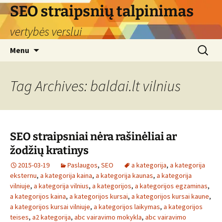
Skip
SEO straipsnių talpinimas
to
vertybės verslui
content
Search
Menu
for:
Tag Archives: baldai.lt vilnius
SEO straipsniai nėra rašinėliai ar
žodžių kratinys
2015-03-19
Paslaugos
,
SEO
a kategorija
,
a kategorija
eksternu
,
a kategorija kaina
,
a kategorija kaunas
,
a kategorija
vilniuje
,
a kategorija vilnius
,
a kategorijos
,
a kategorijos egzaminas
,
a kategorijos kaina
,
a kategorijos kursai
,
a kategorijos kursai kaune
,
a kategorijos kursai vilniuje
,
a kategorijos laikymas
,
a kategorijos
teises
,
a2 kategorija
,
abc vairavimo mokykla
,
abc vairavimo