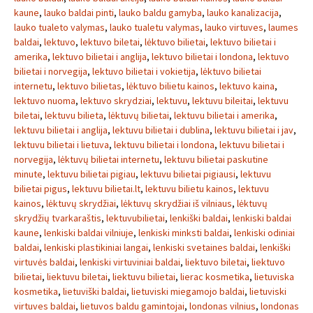
kaune
,
lauko baldai pinti
,
lauko baldu gamyba
,
lauko kanalizacija
,
lauko tualeto valymas
,
lauko tualetu valymas
,
lauko virtuves
,
laumes
baldai
,
lektuvo
,
lektuvo biletai
,
lėktuvo bilietai
,
lektuvo bilietai i
amerika
,
lektuvo bilietai i anglija
,
lektuvo bilietai i londona
,
lektuvo
bilietai i norvegija
,
lektuvo bilietai i vokietija
,
lėktuvo bilietai
internetu
,
lektuvo bilietas
,
lėktuvo bilietu kainos
,
lektuvo kaina
,
lektuvo nuoma
,
lektuvo skrydziai
,
lektuvu
,
lektuvu bileitai
,
lektuvu
biletai
,
lektuvu bilieta
,
lėktuvų bilietai
,
lektuvu bilietai i amerika
,
lektuvu bilietai i anglija
,
lektuvu bilietai i dublina
,
lektuvu bilietai i jav
,
lektuvu bilietai i lietuva
,
lektuvu bilietai i londona
,
lektuvu bilietai i
norvegija
,
lėktuvų bilietai internetu
,
lektuvu bilietai paskutine
minute
,
lektuvu bilietai pigiau
,
lektuvu bilietai pigiausi
,
lektuvu
bilietai pigus
,
lektuvu bilietai.lt
,
lektuvu bilietu kainos
,
lektuvu
kainos
,
lėktuvų skrydžiai
,
lėktuvų skrydžiai iš vilniaus
,
lėktuvų
skrydžių tvarkaraštis
,
lektuvubilietai
,
lenkiški baldai
,
lenkiski baldai
kaune
,
lenkiski baldai vilniuje
,
lenkiski minksti baldai
,
lenkiski odiniai
baldai
,
lenkiski plastikiniai langai
,
lenkiski svetaines baldai
,
lenkiški
virtuvės baldai
,
lenkiski virtuviniai baldai
,
liektuvo biletai
,
liektuvo
bilietai
,
liektuvu biletai
,
liektuvu bilietai
,
lierac kosmetika
,
lietuviska
kosmetika
,
lietuviški baldai
,
lietuviski miegamojo baldai
,
lietuviski
virtuves baldai
,
lietuvos baldu gamintojai
,
londonas vilnius
,
londonas