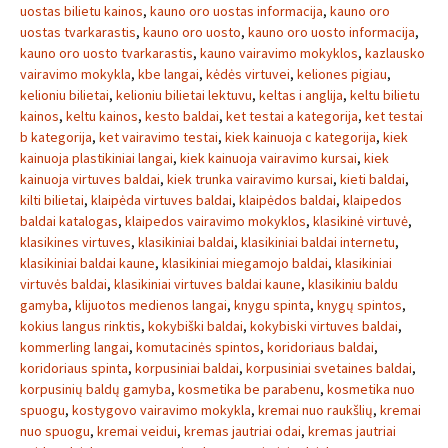
uostas bilietu kainos
,
kauno oro uostas informacija
,
kauno oro
uostas tvarkarastis
,
kauno oro uosto
,
kauno oro uosto informacija
,
kauno oro uosto tvarkarastis
,
kauno vairavimo mokyklos
,
kazlausko
vairavimo mokykla
,
kbe langai
,
kėdės virtuvei
,
keliones pigiau
,
kelioniu bilietai
,
kelioniu bilietai lektuvu
,
keltas i anglija
,
keltu bilietu
kainos
,
keltu kainos
,
kesto baldai
,
ket testai a kategorija
,
ket testai
b kategorija
,
ket vairavimo testai
,
kiek kainuoja c kategorija
,
kiek
kainuoja plastikiniai langai
,
kiek kainuoja vairavimo kursai
,
kiek
kainuoja virtuves baldai
,
kiek trunka vairavimo kursai
,
kieti baldai
,
kilti bilietai
,
klaipėda virtuves baldai
,
klaipėdos baldai
,
klaipedos
baldai katalogas
,
klaipedos vairavimo mokyklos
,
klasikinė virtuvė
,
klasikines virtuves
,
klasikiniai baldai
,
klasikiniai baldai internetu
,
klasikiniai baldai kaune
,
klasikiniai miegamojo baldai
,
klasikiniai
virtuvės baldai
,
klasikiniai virtuves baldai kaune
,
klasikiniu baldu
gamyba
,
klijuotos medienos langai
,
knygu spinta
,
knygų spintos
,
kokius langus rinktis
,
kokybiški baldai
,
kokybiski virtuves baldai
,
kommerling langai
,
komutacinės spintos
,
koridoriaus baldai
,
koridoriaus spinta
,
korpusiniai baldai
,
korpusiniai svetaines baldai
,
korpusinių baldų gamyba
,
kosmetika be parabenu
,
kosmetika nuo
spuogu
,
kostygovo vairavimo mokykla
,
kremai nuo raukšlių
,
kremai
nuo spuogu
,
kremai veidui
,
kremas jautriai odai
,
kremas jautriai