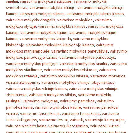
siauliai
,
vairavimo mokykla siauliuose
,
vairavimo mokykla
sviesoforas
,
vairavimo mokykla vilniuje
,
vairavimo mokykla vilniuje
kainos
,
vairavimo mokykla vilnius
,
vairavimo mokykla vilnius kainos
,
vairavimo mokykla visagalis
,
vairavimo mokyklos
,
vairavimo
mokyklos alytuje
,
vairavimo mokyklos kainos
,
vairavimo mokyklos
kaunas
,
vairavimo mokyklos kaune
,
vairavimo mokyklos kaune
kainos
,
vairavimo mokyklos klaipeda
,
vairavimo mokyklos
klaipėdoje
,
vairavimo mokyklos klaipedoje kainos
,
vairavimo
mokyklos marijampoleje
,
vairavimo mokyklos panevėžyje
,
vairavimo
mokyklos panevezyje kainos
,
vairavimo mokyklos panevezys
,
vairavimo mokyklos plungeje
,
vairavimo mokyklos siauliai
,
vairavimo
mokyklos siauliuose
,
vairavimo mokyklos telsiuose
,
vairavimo
mokyklos utenoje
,
vairavimo mokyklos vilniuje
,
vairavimo mokyklos
vilniuje atsiliepimai
,
vairavimo mokyklos vilniuje fabijoniskese
,
vairavimo mokyklos vilniuje kainos
,
vairavimo mokyklos vilniuje
zirmunuose
,
vairavimo mokyklos vilnius
,
vairavimo mokyklų
reitingai
,
vairavimo mokymas
,
vairavimo pamokos
,
vairavimo
pamokos kaina
,
vairavimo pamokos kaune
,
vairavimo pamokos
vilniuje
,
vairavimo teises kaina
,
vairavimo teisiu kaina
,
vairavimo
teisiu kategorijos
,
vairavimo testai
,
vairuoti
,
vairuotojo kategorijos
,
vairuotojo teises kaina
,
vairuotojų kategorijos
,
vairuotoju kursai
,
vairuotoju kursai kaune
,
vairuotoju kursai klaipeda
,
vairuotoju kursai