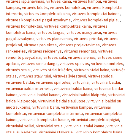
virtuves isplanavimas
,
virtuves kaina
,
virtuvės kampai
,
virtuvės
kampas
,
virtuvės kėdės
,
virtuvės komplektai
,
virtuves komplektai
internetu
,
virtuves komplektai kaina
,
virtuves komplektai kainos
,
virtuves komplektai pagal uzsakyma
,
virtuves komplektai pigiau
,
virtuvės komplektas
,
virtuves komplektas kaina
,
virtuves
komplekto kaina
,
virtuves langas
,
virtuves maisytuvai
,
virtuves
pagal uzsakyma
,
virtuves planavimas
,
virtuves priedai
,
virtuves
projektai
,
virtuves projektas
,
virtuves projektavimas
,
virtuves
rankeneles
,
virtuvės reikmenys
,
virtuvės remontas
,
virtuves
remonto pavyzdziai
,
virtuves sala
,
virtuves sienos
,
virtuves sienu
apdaila
,
virtuves sienu danga
,
virtuves spalvos
,
virtuves spinteles
,
virtuvės stalai
,
virtuvės stalai ir kėdės
,
virtuves stalai kaina
,
virtuvės
stalas
,
virtuves stalvirsiai
,
virtuvės šviestuvai
,
virtuvesbaldai
,
virtuvinei baldai
,
virtuvinės spintelės
,
virtuviniai
,
virtuviniai baldai
,
virtuviniai baldai internetu
,
virtuviniai baldai kaina
,
virtuviniai baldai
kainos
,
virtuviniai baldai kaune
,
virtuviniai baldai klaipeda
,
virtuviniai
baldai klaipedoje
,
virtuviniai baldai siauliuose
,
virtuviniai baldai su
nuotraukomis
,
virtuviniai barai
,
virtuviniai kampai
,
virtuviniai
komplektai
,
virtuviniai komplektai internetu
,
virtuviniai komplektai
kainos
,
virtuviniai komplektai kaune
,
virtuviniai komplektai pigiai
,
virtuviniai peiliai
,
virtuviniai stalai
,
virtuviniai stalai kaune
,
virtuviniai
stalai su kedemis
,
virtuviniai stalvirsiai
,
virtuvinio komplekto kaina
,