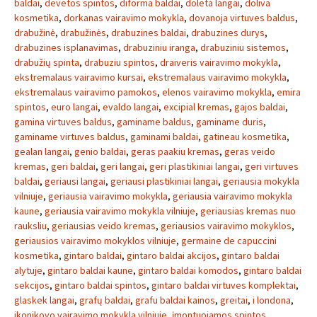
baldai
,
devetos spintos
,
diforma baldai
,
doleta langai
,
doliva
kosmetika
,
dorkanas vairavimo mokykla
,
dovanoja virtuves baldus
,
drabužinė
,
drabužinės
,
drabuzines baldai
,
drabuzines durys
,
drabuzines isplanavimas
,
drabuziniu iranga
,
drabuziniu sistemos
,
drabužių spinta
,
drabuziu spintos
,
draiveris vairavimo mokykla
,
ekstremalaus vairavimo kursai
,
ekstremalaus vairavimo mokykla
,
ekstremalaus vairavimo pamokos
,
elenos vairavimo mokykla
,
emira
spintos
,
euro langai
,
evaldo langai
,
excipial kremas
,
gajos baldai
,
gamina virtuves baldus
,
gaminame baldus
,
gaminame duris
,
gaminame virtuves baldus
,
gaminami baldai
,
gatineau kosmetika
,
gealan langai
,
genio baldai
,
geras paakiu kremas
,
geras veido
kremas
,
geri baldai
,
geri langai
,
geri plastikiniai langai
,
geri virtuves
baldai
,
geriausi langai
,
geriausi plastikiniai langai
,
geriausia mokykla
vilniuje
,
geriausia vairavimo mokykla
,
geriausia vairavimo mokykla
kaune
,
geriausia vairavimo mokykla vilniuje
,
geriausias kremas nuo
rauksliu
,
geriausias veido kremas
,
geriausios vairavimo mokyklos
,
geriausios vairavimo mokyklos vilniuje
,
germaine de capuccini
kosmetika
,
gintaro baldai
,
gintaro baldai akcijos
,
gintaro baldai
alytuje
,
gintaro baldai kaune
,
gintaro baldai komodos
,
gintaro baldai
sekcijos
,
gintaro baldai spintos
,
gintaro baldai virtuves komplektai
,
glaskek langai
,
grafų baldai
,
grafu baldai kainos
,
greitai
,
i londona
,
ikonikovo vairavimo mokykla vilniuje
,
įmontuojamos spintos
,