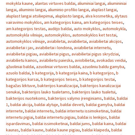
mokykla kaune
,
alantas virtuves baldai
,
aliuminiai langai
,
aliumininiai
langai
,
aliuminio langai
,
aliuminio profilio langai
,
aluplast langai
,
aluplast langai atsiliepimai
,
aluplasto langai
,
alva kosmetika
,
alytaus
vairavimo mokyklos
,
am kategorijos kaina
,
am kategorijos teises
,
am kategorijos testas
,
audėjo baldai
,
auto mokyklos
,
automokykla
,
automokykla vilniuje
,
automokyklos
,
automokyklos ket testai
,
automokyklos vilniuje
,
aviabiletai
,
aviabilietai
,
aviabilietai akcijos
,
aviabilietai i jav
,
aviabilietai i londona
,
aviabilietai internetu
,
aviabilietai pigiau
,
aviabilietai pigus
,
aviabilietai pigus skrydziai
,
aviabilietu kainos
,
aviabilietu paieska
,
aviobilietai
,
avokadas veidui
,
ąžuoliniai baldai
,
azuoliniai virtuves baldai
,
azuoliniu baldu gamyba
,
azuolo baldai
,
b kategorija
,
b kategorija kaina
,
b kategorijos
,
b
kategorijos kursai
,
b kategorijos teises
,
b kategorijos testai
,
bagažas lėktuve
,
bakterijos kanalizacijai
,
bakterijos kanalizacijai
senukai
,
bakterijos lauko tualetams
,
bakterijos lauko tualetui
,
bakterijos nuotekoms
,
bakterijos valymo įrenginiams
,
baldai
,
baldai
1
,
baldai akcija
,
baldai alytuje
,
baldai deveti
,
baldai gamyba
,
baldai
internete
,
baldai internetu
,
baldai internetu issimoketinai
,
baldai
internetu pigiai
,
baldai internetu pigiau
,
baldai is lenkijos
,
baldai
ispardavimas
,
baldai issimoketinai
,
baldai jums
,
baldai kaina
,
baldai
kaunas
,
baldai kaune
,
baldai kaune pigiau
,
baldai klaipeda
,
baldai