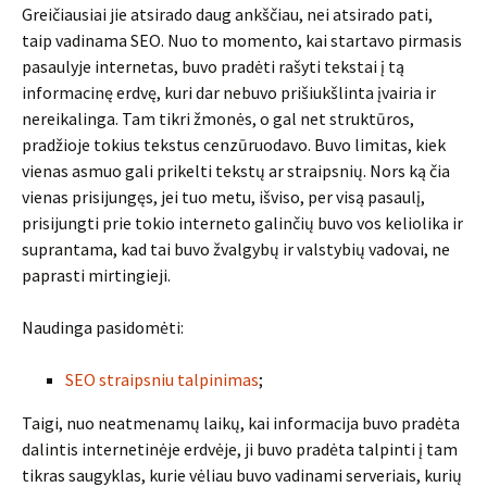
Greičiausiai jie atsirado daug ankščiau, nei atsirado pati,
taip vadinama SEO. Nuo to momento, kai startavo pirmasis
pasaulyje internetas, buvo pradėti rašyti tekstai į tą
informacinę erdvę, kuri dar nebuvo prišiukšlinta įvairia ir
nereikalinga. Tam tikri žmonės, o gal net struktūros,
pradžioje tokius tekstus cenzūruodavo. Buvo limitas, kiek
vienas asmuo gali prikelti tekstų ar straipsnių. Nors ką čia
vienas prisijungęs, jei tuo metu, išviso, per visą pasaulį,
prisijungti prie tokio interneto galinčių buvo vos keliolika ir
suprantama, kad tai buvo žvalgybų ir valstybių vadovai, ne
paprasti mirtingieji.
Naudinga pasidomėti:
SEO straipsniu talpinimas
;
Taigi, nuo neatmenamų laikų, kai informacija buvo pradėta
dalintis internetinėje erdvėje, ji buvo pradėta talpinti į tam
tikras saugyklas, kurie vėliau buvo vadinami serveriais, kurių