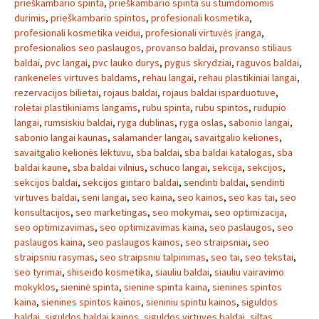
prieškambario spinta
,
prieškambario spinta su stumdomomis
durimis
,
prieškambario spintos
,
profesionali kosmetika
,
profesionali kosmetika veidui
,
profesionali virtuvės įranga
,
profesionalios seo paslaugos
,
provanso baldai
,
provanso stiliaus
baldai
,
pvc langai
,
pvc lauko durys
,
pygus skrydziai
,
raguvos baldai
,
rankeneles virtuves baldams
,
rehau langai
,
rehau plastikiniai langai
,
rezervacijos bilietai
,
rojaus baldai
,
rojaus baldai isparduotuve
,
roletai plastikiniams langams
,
rubu spinta
,
rubu spintos
,
rudupio
langai
,
rumsiskiu baldai
,
ryga dublinas
,
ryga oslas
,
sabonio langai
,
sabonio langai kaunas
,
salamander langai
,
savaitgalio keliones
,
savaitgalio kelionės lėktuvu
,
sba baldai
,
sba baldai katalogas
,
sba
baldai kaune
,
sba baldai vilnius
,
schuco langai
,
sekcija
,
sekcijos
,
sekcijos baldai
,
sekcijos gintaro baldai
,
sendinti baldai
,
sendinti
virtuves baldai
,
seni langai
,
seo kaina
,
seo kainos
,
seo kas tai
,
seo
konsultacijos
,
seo marketingas
,
seo mokymai
,
seo optimizacija
,
seo optimizavimas
,
seo optimizavimas kaina
,
seo paslaugos
,
seo
paslaugos kaina
,
seo paslaugos kainos
,
seo straipsniai
,
seo
straipsniu rasymas
,
seo straipsniu talpinimas
,
seo tai
,
seo tekstai
,
seo tyrimai
,
shiseido kosmetika
,
siauliu baldai
,
siauliu vairavimo
mokyklos
,
sieninė spinta
,
sienine spinta kaina
,
sienines spintos
kaina
,
sienines spintos kainos
,
sieniniu spintu kainos
,
siguldos
baldai
,
siguldos baldai kainos
,
siguldos virtuves baldai
,
siltas