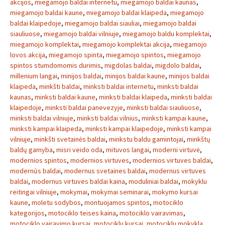
akcijos
,
miegamojo baldai internetu
,
miegamojo baldai kaunas
,
miegamojo baldai kaune
,
miegamojo baldai klaipeda
,
miegamojo
baldai klaipedoje
,
miegamojo baldai siauliai
,
miegamojo baldai
siauliuose
,
miegamojo baldai vilniuje
,
miegamojo baldu komplektai
,
miegamojo komplektai
,
miegamojo komplektai akcija
,
miegamojo
lovos akcija
,
miegamojo spinta
,
miegamojo spintos
,
miegamojo
spintos stumdomomis durimis
,
migdolas baldai
,
migdolo baldai
,
millenium langai
,
minijos baldai
,
minijos baldai kaune
,
minijos baldai
klaipeda
,
minkšti baldai
,
minksti baldai internetu
,
minksti baldai
kaunas
,
minksti baldai kaune
,
minksti baldai klaipeda
,
minksti baldai
klaipedoje
,
minksti baldai panevezyje
,
minksti baldai siauliuose
,
minksti baldai vilniuje
,
minksti baldai vilnius
,
minksti kampai kaune
,
minksti kampai klaipeda
,
minksti kampai klaipedoje
,
minksti kampai
vilniuje
,
minkšti svetainės baldai
,
minkstu baldu gamintojai
,
minkštų
baldų gamyba
,
misri veido oda
,
mituvos langai
,
moderni virtuvė
,
modernios spintos
,
modernios virtuves
,
modernios virtuves baldai
,
modernūs baldai
,
modernus svetaines baldai
,
modernus virtuves
baldai
,
modernus virtuves baldai kaina
,
moduliniai baldai
,
mokyklu
reitingai vilniuje
,
mokymai
,
mokymai seminarai
,
mokymo kursai
kaune
,
moletu sodybos
,
montuojamos spintos
,
motociklo
kategorijos
,
motociklo teises kaina
,
motociklo vairavimas
,
motociklo vairavimo kursai
,
motociklu kursai
,
motociklu mokykla
,