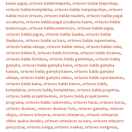
kaune pigiai
,
virtuvės baldai klaipėda
,
virtuves baldai klaipedoje
,
virtuvės baldai komplektai
,
virtuves baldai marijampoleje
,
virtuves
baldai mazai virtuvei
,
virtuves baldai naudoti
,
virtuves baldai pagal
uzsakyma
,
virtuves baldai pagal uzsakyma kaune
,
virtuves baldai
panevezyje
,
virtuves baldai panevezys
,
virtuves baldai pigiai
,
virtuves baldai pigiau
,
virtuvės baldai šiauliai
,
virtuvės baldai
šiauliuose
,
virtuves baldai su baru
,
virtuves baldai supermama
,
virtuvės baldai vilniuje
,
virtuvės baldai vilnius
,
virtuvės baldai vokė
,
virtuves baldai.lt
,
virtuves baldu breziniai
,
virtuves baldu dizainas
,
virtuves baldu furnitura
,
virtuves baldu gamintojai
,
virtuvės baldų
gamyba
,
virtuves baldu gamyba kaina
,
virtuves baldu gamyba
kaunas
,
virtuvės baldų gamyba kaune
,
virtuvės baldų gamyba
vilniuje
,
virtuves baldu gamyba vilnius
,
virtuves baldu ispardavimas
,
virtuves baldu kaina
,
virtuves baldu kainos
,
virtuvės baldų
komplektai
,
virtuvės baldų komplektas
,
virtuves baldu projektai
,
virtuves baldu projektavimas
,
virtuves baldu projektavimo
programa
,
virtuves baldu rankeneles
,
virtuves barai
,
virtuves baras
,
virtuvės dizainas
,
virtuves dizainas foto
,
virtuves gamyba
,
virtuves
idejos
,
virtuves interjerai
,
virtuvės interjeras
,
virtuvės interjeras
stilius spalva detalės
,
virtuves interjeras su baru
,
virtuves interjero
pavyzdziai
,
virtuvės įranga
,
virtuves irankiai
,
virtuves irengimas
,