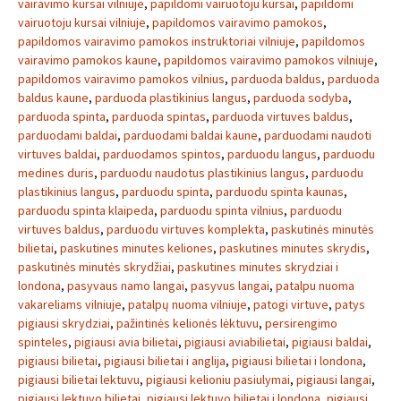
vairavimo kursai vilniuje
,
papildomi vairuotoju kursai
,
papildomi
vairuotoju kursai vilniuje
,
papildomos vairavimo pamokos
,
papildomos vairavimo pamokos instruktoriai vilniuje
,
papildomos
vairavimo pamokos kaune
,
papildomos vairavimo pamokos vilniuje
,
papildomos vairavimo pamokos vilnius
,
parduoda baldus
,
parduoda
baldus kaune
,
parduoda plastikinius langus
,
parduoda sodyba
,
parduoda spinta
,
parduoda spintas
,
parduoda virtuves baldus
,
parduodami baldai
,
parduodami baldai kaune
,
parduodami naudoti
virtuves baldai
,
parduodamos spintos
,
parduodu langus
,
parduodu
medines duris
,
parduodu naudotus plastikinius langus
,
parduodu
plastikinius langus
,
parduodu spinta
,
parduodu spinta kaunas
,
parduodu spinta klaipeda
,
parduodu spinta vilnius
,
parduodu
virtuves baldus
,
parduodu virtuves komplekta
,
paskutinės minutės
bilietai
,
paskutines minutes keliones
,
paskutines minutes skrydis
,
paskutinės minutės skrydžiai
,
paskutines minutes skrydziai i
londona
,
pasyvaus namo langai
,
pasyvus langai
,
patalpu nuoma
vakareliams vilniuje
,
patalpų nuoma vilniuje
,
patogi virtuve
,
patys
pigiausi skrydziai
,
pažintinės kelionės lėktuvu
,
persirengimo
spinteles
,
pigiausi avia bilietai
,
pigiausi aviabilietai
,
pigiausi baldai
,
pigiausi bilietai
,
pigiausi bilietai i anglija
,
pigiausi bilietai i londona
,
pigiausi bilietai lektuvu
,
pigiausi kelioniu pasiulymai
,
pigiausi langai
,
pigiausi lektuvo bilietai
,
pigiausi lektuvo bilietai i londona
,
pigiausi