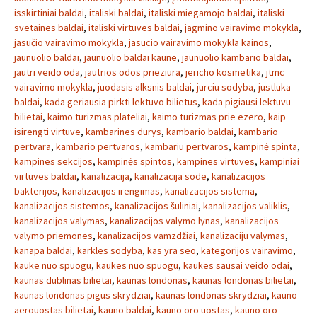
isskirtiniai baldai
,
italiski baldai
,
italiski miegamojo baldai
,
italiski
svetaines baldai
,
italiski virtuves baldai
,
jagmino vairavimo mokykla
,
jasučio vairavimo mokykla
,
jasucio vairavimo mokykla kainos
,
jaunuolio baldai
,
jaunuolio baldai kaune
,
jaunuolio kambario baldai
,
jautri veido oda
,
jautrios odos prieziura
,
jericho kosmetika
,
jtmc
vairavimo mokykla
,
juodasis alksnis baldai
,
jurciu sodyba
,
justluka
baldai
,
kada geriausia pirkti lektuvo bilietus
,
kada pigiausi lektuvu
bilietai
,
kaimo turizmas plateliai
,
kaimo turizmas prie ezero
,
kaip
isirengti virtuve
,
kambarines durys
,
kambario baldai
,
kambario
pertvara
,
kambario pertvaros
,
kambariu pertvaros
,
kampinė spinta
,
kampines sekcijos
,
kampinės spintos
,
kampines virtuves
,
kampiniai
virtuves baldai
,
kanalizacija
,
kanalizacija sode
,
kanalizacijos
bakterijos
,
kanalizacijos irengimas
,
kanalizacijos sistema
,
kanalizacijos sistemos
,
kanalizacijos šuliniai
,
kanalizacijos valiklis
,
kanalizacijos valymas
,
kanalizacijos valymo lynas
,
kanalizacijos
valymo priemones
,
kanalizacijos vamzdžiai
,
kanalizaciju valymas
,
kanapa baldai
,
karkles sodyba
,
kas yra seo
,
kategorijos vairavimo
,
kauke nuo spuogu
,
kaukes nuo spuogu
,
kaukes sausai veido odai
,
kaunas dublinas bilietai
,
kaunas londonas
,
kaunas londonas bilietai
,
kaunas londonas pigus skrydziai
,
kaunas londonas skrydziai
,
kauno
aerouostas bilietai
,
kauno baldai
,
kauno oro uostas
,
kauno oro