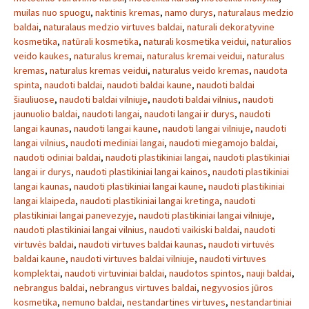
muilas nuo spuogu
,
naktinis kremas
,
namo durys
,
naturalaus medzio
baldai
,
naturalaus medzio virtuves baldai
,
naturali dekoratyvine
kosmetika
,
natūrali kosmetika
,
naturali kosmetika veidui
,
naturalios
veido kaukes
,
naturalus kremai
,
naturalus kremai veidui
,
naturalus
kremas
,
naturalus kremas veidui
,
naturalus veido kremas
,
naudota
spinta
,
naudoti baldai
,
naudoti baldai kaune
,
naudoti baldai
šiauliuose
,
naudoti baldai vilniuje
,
naudoti baldai vilnius
,
naudoti
jaunuolio baldai
,
naudoti langai
,
naudoti langai ir durys
,
naudoti
langai kaunas
,
naudoti langai kaune
,
naudoti langai vilniuje
,
naudoti
langai vilnius
,
naudoti mediniai langai
,
naudoti miegamojo baldai
,
naudoti odiniai baldai
,
naudoti plastikiniai langai
,
naudoti plastikiniai
langai ir durys
,
naudoti plastikiniai langai kainos
,
naudoti plastikiniai
langai kaunas
,
naudoti plastikiniai langai kaune
,
naudoti plastikiniai
langai klaipeda
,
naudoti plastikiniai langai kretinga
,
naudoti
plastikiniai langai panevezyje
,
naudoti plastikiniai langai vilniuje
,
naudoti plastikiniai langai vilnius
,
naudoti vaikiski baldai
,
naudoti
virtuvės baldai
,
naudoti virtuves baldai kaunas
,
naudoti virtuvės
baldai kaune
,
naudoti virtuves baldai vilniuje
,
naudoti virtuves
komplektai
,
naudoti virtuviniai baldai
,
naudotos spintos
,
nauji baldai
,
nebrangus baldai
,
nebrangus virtuves baldai
,
negyvosios jūros
kosmetika
,
nemuno baldai
,
nestandartines virtuves
,
nestandartiniai