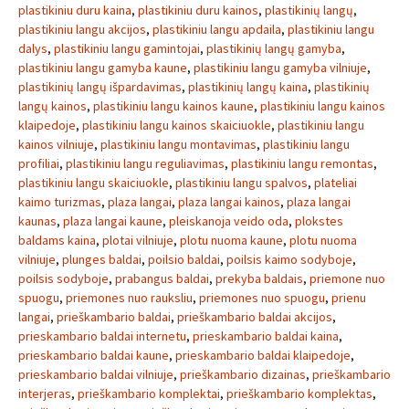
plastikiniu duru kaina
,
plastikiniu duru kainos
,
plastikinių langų
,
plastikiniu langu akcijos
,
plastikiniu langu apdaila
,
plastikiniu langu
dalys
,
plastikiniu langu gamintojai
,
plastikinių langų gamyba
,
plastikiniu langu gamyba kaune
,
plastikiniu langu gamyba vilniuje
,
plastikinių langų išpardavimas
,
plastikinių langų kaina
,
plastikinių
langų kainos
,
plastikiniu langu kainos kaune
,
plastikiniu langu kainos
klaipedoje
,
plastikiniu langu kainos skaiciuokle
,
plastikiniu langu
kainos vilniuje
,
plastikiniu langu montavimas
,
plastikiniu langu
profiliai
,
plastikiniu langu reguliavimas
,
plastikiniu langu remontas
,
plastikiniu langu skaiciuokle
,
plastikiniu langu spalvos
,
plateliai
kaimo turizmas
,
plaza langai
,
plaza langai kainos
,
plaza langai
kaunas
,
plaza langai kaune
,
pleiskanoja veido oda
,
plokstes
baldams kaina
,
plotai vilniuje
,
plotu nuoma kaune
,
plotu nuoma
vilniuje
,
plunges baldai
,
poilsio baldai
,
poilsis kaimo sodyboje
,
poilsis sodyboje
,
prabangus baldai
,
prekyba baldais
,
priemone nuo
spuogu
,
priemones nuo rauksliu
,
priemones nuo spuogu
,
prienu
langai
,
prieškambario baldai
,
prieškambario baldai akcijos
,
prieskambario baldai internetu
,
prieskambario baldai kaina
,
prieskambario baldai kaune
,
prieskambario baldai klaipedoje
,
prieskambario baldai vilniuje
,
prieškambario dizainas
,
prieškambario
interjeras
,
prieškambario komplektai
,
prieškambario komplektas
,