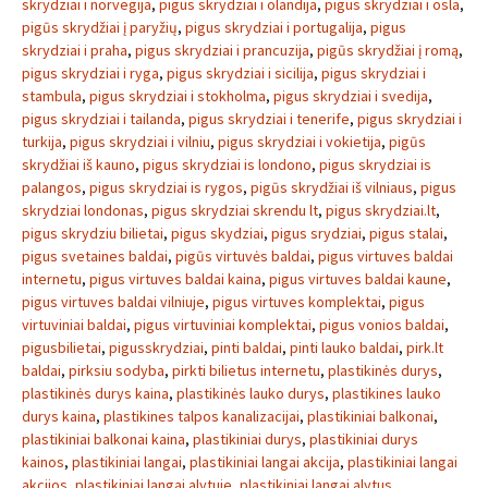
skrydziai i norvegija
,
pigus skrydziai i olandija
,
pigus skrydziai i osla
,
pigūs skrydžiai į paryžių
,
pigus skrydziai i portugalija
,
pigus
skrydziai i praha
,
pigus skrydziai i prancuzija
,
pigūs skrydžiai į romą
,
pigus skrydziai i ryga
,
pigus skrydziai i sicilija
,
pigus skrydziai i
stambula
,
pigus skrydziai i stokholma
,
pigus skrydziai i svedija
,
pigus skrydziai i tailanda
,
pigus skrydziai i tenerife
,
pigus skrydziai i
turkija
,
pigus skrydziai i vilniu
,
pigus skrydziai i vokietija
,
pigūs
skrydžiai iš kauno
,
pigus skrydziai is londono
,
pigus skrydziai is
palangos
,
pigus skrydziai is rygos
,
pigūs skrydžiai iš vilniaus
,
pigus
skrydziai londonas
,
pigus skrydziai skrendu lt
,
pigus skrydziai.lt
,
pigus skrydziu bilietai
,
pigus skydziai
,
pigus srydziai
,
pigus stalai
,
pigus svetaines baldai
,
pigūs virtuvės baldai
,
pigus virtuves baldai
internetu
,
pigus virtuves baldai kaina
,
pigus virtuves baldai kaune
,
pigus virtuves baldai vilniuje
,
pigus virtuves komplektai
,
pigus
virtuviniai baldai
,
pigus virtuviniai komplektai
,
pigus vonios baldai
,
pigusbilietai
,
pigusskrydziai
,
pinti baldai
,
pinti lauko baldai
,
pirk.lt
baldai
,
pirksiu sodyba
,
pirkti bilietus internetu
,
plastikinės durys
,
plastikinės durys kaina
,
plastikinės lauko durys
,
plastikines lauko
durys kaina
,
plastikines talpos kanalizacijai
,
plastikiniai balkonai
,
plastikiniai balkonai kaina
,
plastikiniai durys
,
plastikiniai durys
kainos
,
plastikiniai langai
,
plastikiniai langai akcija
,
plastikiniai langai
akcijos
,
plastikiniai langai alytuje
,
plastikiniai langai alytus
,