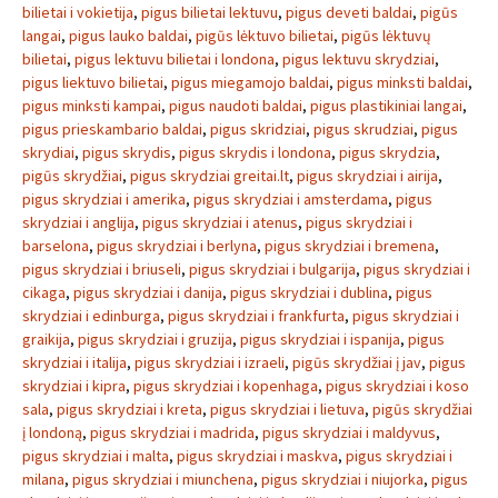
bilietai i vokietija
,
pigus bilietai lektuvu
,
pigus deveti baldai
,
pigūs
langai
,
pigus lauko baldai
,
pigūs lėktuvo bilietai
,
pigūs lėktuvų
bilietai
,
pigus lektuvu bilietai i londona
,
pigus lektuvu skrydziai
,
pigus liektuvo bilietai
,
pigus miegamojo baldai
,
pigus minksti baldai
,
pigus minksti kampai
,
pigus naudoti baldai
,
pigus plastikiniai langai
,
pigus prieskambario baldai
,
pigus skridziai
,
pigus skrudziai
,
pigus
skrydiai
,
pigus skrydis
,
pigus skrydis i londona
,
pigus skrydzia
,
pigūs skrydžiai
,
pigus skrydziai greitai.lt
,
pigus skrydziai i airija
,
pigus skrydziai i amerika
,
pigus skrydziai i amsterdama
,
pigus
skrydziai i anglija
,
pigus skrydziai i atenus
,
pigus skrydziai i
barselona
,
pigus skrydziai i berlyna
,
pigus skrydziai i bremena
,
pigus skrydziai i briuseli
,
pigus skrydziai i bulgarija
,
pigus skrydziai i
cikaga
,
pigus skrydziai i danija
,
pigus skrydziai i dublina
,
pigus
skrydziai i edinburga
,
pigus skrydziai i frankfurta
,
pigus skrydziai i
graikija
,
pigus skrydziai i gruzija
,
pigus skrydziai i ispanija
,
pigus
skrydziai i italija
,
pigus skrydziai i izraeli
,
pigūs skrydžiai į jav
,
pigus
skrydziai i kipra
,
pigus skrydziai i kopenhaga
,
pigus skrydziai i koso
sala
,
pigus skrydziai i kreta
,
pigus skrydziai i lietuva
,
pigūs skrydžiai
į londoną
,
pigus skrydziai i madrida
,
pigus skrydziai i maldyvus
,
pigus skrydziai i malta
,
pigus skrydziai i maskva
,
pigus skrydziai i
milana
,
pigus skrydziai i miunchena
,
pigus skrydziai i niujorka
,
pigus