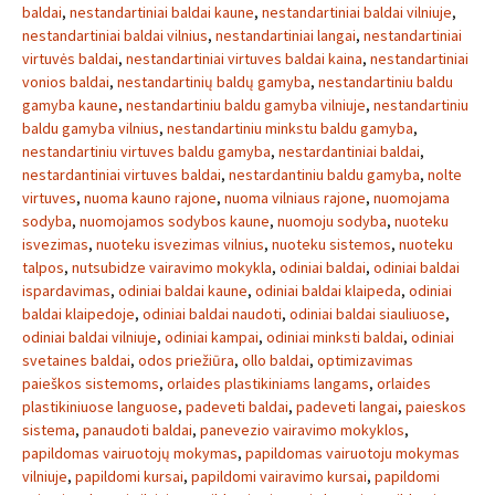
baldai
,
nestandartiniai baldai kaune
,
nestandartiniai baldai vilniuje
,
nestandartiniai baldai vilnius
,
nestandartiniai langai
,
nestandartiniai
virtuvės baldai
,
nestandartiniai virtuves baldai kaina
,
nestandartiniai
vonios baldai
,
nestandartinių baldų gamyba
,
nestandartiniu baldu
gamyba kaune
,
nestandartiniu baldu gamyba vilniuje
,
nestandartiniu
baldu gamyba vilnius
,
nestandartiniu minkstu baldu gamyba
,
nestandartiniu virtuves baldu gamyba
,
nestardantiniai baldai
,
nestardantiniai virtuves baldai
,
nestardantiniu baldu gamyba
,
nolte
virtuves
,
nuoma kauno rajone
,
nuoma vilniaus rajone
,
nuomojama
sodyba
,
nuomojamos sodybos kaune
,
nuomoju sodyba
,
nuoteku
isvezimas
,
nuoteku isvezimas vilnius
,
nuoteku sistemos
,
nuoteku
talpos
,
nutsubidze vairavimo mokykla
,
odiniai baldai
,
odiniai baldai
ispardavimas
,
odiniai baldai kaune
,
odiniai baldai klaipeda
,
odiniai
baldai klaipedoje
,
odiniai baldai naudoti
,
odiniai baldai siauliuose
,
odiniai baldai vilniuje
,
odiniai kampai
,
odiniai minksti baldai
,
odiniai
svetaines baldai
,
odos priežiūra
,
ollo baldai
,
optimizavimas
paieškos sistemoms
,
orlaides plastikiniams langams
,
orlaides
plastikiniuose languose
,
padeveti baldai
,
padeveti langai
,
paieskos
sistema
,
panaudoti baldai
,
panevezio vairavimo mokyklos
,
papildomas vairuotojų mokymas
,
papildomas vairuotoju mokymas
vilniuje
,
papildomi kursai
,
papildomi vairavimo kursai
,
papildomi