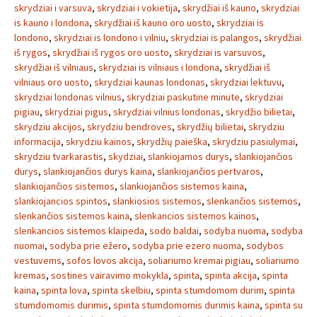
skrydziai i varsuva
,
skrydziai i vokietija
,
skrydžiai iš kauno
,
skrydziai
is kauno i londona
,
skrydžiai iš kauno oro uosto
,
skrydziai is
londono
,
skrydziai is londono i vilniu
,
skrydziai is palangos
,
skrydžiai
iš rygos
,
skrydžiai iš rygos oro uosto
,
skrydziai is varsuvos
,
skrydžiai iš vilniaus
,
skrydziai is vilniaus i londona
,
skrydžiai iš
vilniaus oro uosto
,
skrydziai kaunas londonas
,
skrydziai lektuvu
,
skrydziai londonas vilnius
,
skrydziai paskutine minute
,
skrydziai
pigiau
,
skrydziai pigus
,
skrydziai vilnius londonas
,
skrydžio bilietai
,
skrydziu akcijos
,
skrydziu bendroves
,
skrydžių bilietai
,
skrydziu
informacija
,
skrydziu kainos
,
skrydžių paieška
,
skrydziu pasiulymai
,
skrydziu tvarkarastis
,
skydziai
,
slankiojamos durys
,
slankiojančios
durys
,
slankiojančios durys kaina
,
slankiojančios pertvaros
,
slankiojančios sistemos
,
slankiojančios sistemos kaina
,
slankiojancios spintos
,
slankiosios sistemos
,
slenkančios sistemos
,
slenkančios sistemos kaina
,
slenkancios sistemos kainos
,
slenkancios sistemos klaipeda
,
sodo baldai
,
sodyba nuoma
,
sodyba
nuomai
,
sodyba prie ežero
,
sodyba prie ezero nuoma
,
sodybos
vestuvems
,
sofos lovos akcija
,
soliariumo kremai pigiau
,
soliariumo
kremas
,
sostines vairavimo mokykla
,
spinta
,
spinta akcija
,
spinta
kaina
,
spinta lova
,
spinta skelbiu
,
spinta stumdomom durim
,
spinta
stumdomomis durimis
,
spinta stumdomomis durimis kaina
,
spinta su