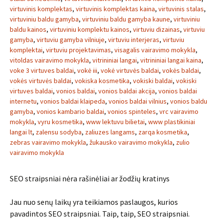
virtuvinis komplektas
,
virtuvinis komplektas kaina
,
virtuvinis stalas
,
virtuviniu baldu gamyba
,
virtuviniu baldu gamyba kaune
,
virtuviniu
baldu kainos
,
virtuviniu komplektu kainos
,
virtuviu dizainas
,
virtuviu
gamyba
,
virtuviu gamyba vilniuje
,
virtuviu interjeras
,
virtuviu
komplektai
,
virtuviu projektavimas
,
visagalis vairavimo mokykla
,
vitoldas vairavimo mokykla
,
vitrininiai langai
,
vitrininiai langai kaina
,
voke 3 virtuves baldai
,
vokė iii
,
vokė virtuvės baldai
,
vokės baldai
,
vokės virtuvės baldai
,
vokiska kosmetika
,
vokiski baldai
,
vokiski
virtuves baldai
,
vonios baldai
,
vonios baldai akcija
,
vonios baldai
internetu
,
vonios baldai klaipeda
,
vonios baldai vilnius
,
vonios baldu
gamyba
,
vonios kambario baldai
,
vonios spinteles
,
vrc vairavimo
mokykla
,
vyru kosmetika
,
www lektuvu bilietai
,
www plastikiniai
langai lt
,
zalensu sodyba
,
zaliuzes langams
,
zarqa kosmetika
,
zebras vairavimo mokykla
,
žukausko vairavimo mokykla
,
zulio
vairavimo mokykla
SEO straipsniai nėra rašinėliai ar žodžių kratinys
Jau nuo senų laikų yra teikiamos paslaugos, kurios
pavadintos SEO straipsniai. Taip, taip, SEO straipsniai.