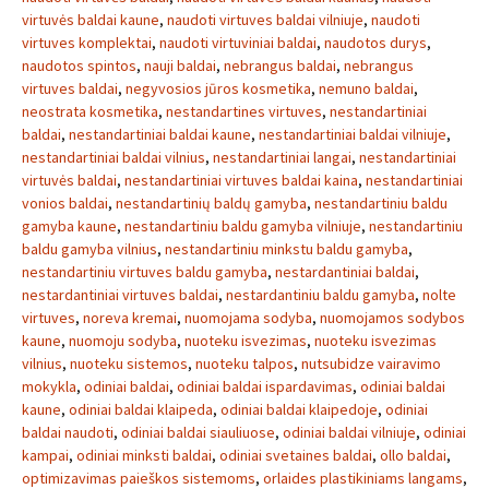
virtuvės baldai kaune
,
naudoti virtuves baldai vilniuje
,
naudoti
virtuves komplektai
,
naudoti virtuviniai baldai
,
naudotos durys
,
naudotos spintos
,
nauji baldai
,
nebrangus baldai
,
nebrangus
virtuves baldai
,
negyvosios jūros kosmetika
,
nemuno baldai
,
neostrata kosmetika
,
nestandartines virtuves
,
nestandartiniai
baldai
,
nestandartiniai baldai kaune
,
nestandartiniai baldai vilniuje
,
nestandartiniai baldai vilnius
,
nestandartiniai langai
,
nestandartiniai
virtuvės baldai
,
nestandartiniai virtuves baldai kaina
,
nestandartiniai
vonios baldai
,
nestandartinių baldų gamyba
,
nestandartiniu baldu
gamyba kaune
,
nestandartiniu baldu gamyba vilniuje
,
nestandartiniu
baldu gamyba vilnius
,
nestandartiniu minkstu baldu gamyba
,
nestandartiniu virtuves baldu gamyba
,
nestardantiniai baldai
,
nestardantiniai virtuves baldai
,
nestardantiniu baldu gamyba
,
nolte
virtuves
,
noreva kremai
,
nuomojama sodyba
,
nuomojamos sodybos
kaune
,
nuomoju sodyba
,
nuoteku isvezimas
,
nuoteku isvezimas
vilnius
,
nuoteku sistemos
,
nuoteku talpos
,
nutsubidze vairavimo
mokykla
,
odiniai baldai
,
odiniai baldai ispardavimas
,
odiniai baldai
kaune
,
odiniai baldai klaipeda
,
odiniai baldai klaipedoje
,
odiniai
baldai naudoti
,
odiniai baldai siauliuose
,
odiniai baldai vilniuje
,
odiniai
kampai
,
odiniai minksti baldai
,
odiniai svetaines baldai
,
ollo baldai
,
optimizavimas paieškos sistemoms
,
orlaides plastikiniams langams
,