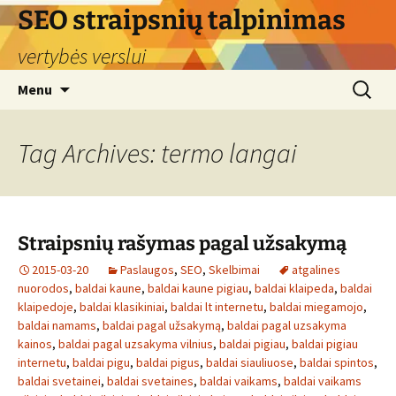
Skip
SEO straipsnių talpinimas
to
vertybės verslui
content
Search
Menu
for:
Tag Archives: termo langai
Straipsnių rašymas pagal užsakymą
2015-03-20
Paslaugos
,
SEO
,
Skelbimai
atgalines
nuorodos
,
baldai kaune
,
baldai kaune pigiau
,
baldai klaipeda
,
baldai
klaipedoje
,
baldai klasikiniai
,
baldai lt internetu
,
baldai miegamojo
,
baldai namams
,
baldai pagal užsakymą
,
baldai pagal uzsakyma
kainos
,
baldai pagal uzsakyma vilnius
,
baldai pigiau
,
baldai pigiau
internetu
,
baldai pigu
,
baldai pigus
,
baldai siauliuose
,
baldai spintos
,
baldai svetainei
,
baldai svetaines
,
baldai vaikams
,
baldai vaikams