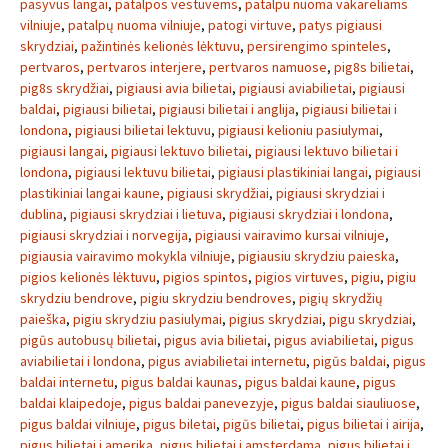
pasyvus langai
,
patalpos vestuvems
,
patalpu nuoma vakareliams
vilniuje
,
patalpų nuoma vilniuje
,
patogi virtuve
,
patys pigiausi
skrydziai
,
pažintinės kelionės lėktuvu
,
persirengimo spinteles
,
pertvaros
,
pertvaros interjere
,
pertvaros namuose
,
pig8s bilietai
,
pig8s skrydžiai
,
pigiausi avia bilietai
,
pigiausi aviabilietai
,
pigiausi
baldai
,
pigiausi bilietai
,
pigiausi bilietai i anglija
,
pigiausi bilietai i
londona
,
pigiausi bilietai lektuvu
,
pigiausi kelioniu pasiulymai
,
pigiausi langai
,
pigiausi lektuvo bilietai
,
pigiausi lektuvo bilietai i
londona
,
pigiausi lektuvu bilietai
,
pigiausi plastikiniai langai
,
pigiausi
plastikiniai langai kaune
,
pigiausi skrydžiai
,
pigiausi skrydziai i
dublina
,
pigiausi skrydziai i lietuva
,
pigiausi skrydziai i londona
,
pigiausi skrydziai i norvegija
,
pigiausi vairavimo kursai vilniuje
,
pigiausia vairavimo mokykla vilniuje
,
pigiausiu skrydziu paieska
,
pigios kelionės lėktuvu
,
pigios spintos
,
pigios virtuves
,
pigiu
,
pigiu
skrydziu bendrove
,
pigiu skrydziu bendroves
,
pigių skrydžių
paieška
,
pigiu skrydziu pasiulymai
,
pigius skrydziai
,
pigu skrydziai
,
pigūs autobusų bilietai
,
pigus avia bilietai
,
pigus aviabilietai
,
pigus
aviabilietai i londona
,
pigus aviabilietai internetu
,
pigūs baldai
,
pigus
baldai internetu
,
pigus baldai kaunas
,
pigus baldai kaune
,
pigus
baldai klaipedoje
,
pigus baldai panevezyje
,
pigus baldai siauliuose
,
pigus baldai vilniuje
,
pigus biletai
,
pigūs bilietai
,
pigus bilietai i airija
,
pigus bilietai i amerika
,
pigus bilietai i amsterdama
,
pigus bilietai i