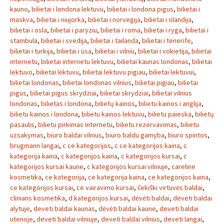
kauno
,
bilietai i londona lektuvu
,
bilietai i londona pigus
,
bilietai i
maskva
,
bilietai i niujorka
,
bilietai i norvegija
,
bilietai i olandija
,
bilietai i osla
,
bilietai i paryziu
,
bilietai i roma
,
bilietai i ryga
,
bilietai i
stambula
,
bilietai i svedija
,
bilietai i tailanda
,
bilietai i tenerife
,
bilietai i turkija
,
bilietai i usa
,
bilietai i vilniu
,
bilietai i vokietija
,
bilietai
internetu
,
bilietai internetu lektuvu
,
bilietai kaunas londonas
,
bilietai
lektuvo
,
bilietai lėktuvu
,
bilietai lektuvu pigiau
,
bilietai lektuvui
,
bilietai londonas
,
bilietai londonas vilnius
,
bilietai pigiau
,
bilietai
pigus
,
bilietai pigus skrydziai
,
bilietai skrydziai
,
bilietai vilnius
londonas
,
bilietas i londona
,
bilietų kainos
,
bilietu kainos i anglija
,
bilietu kainos i londona
,
bilietu kainos lektuvu
,
bilietu paieska
,
bilietų
pasaulis
,
bilietu pirkimas internetu
,
bilietu rezervavimas
,
bilietu
uzsakymas
,
biuro baldai vilnius
,
biuro baldu gamyba
,
biuro spintos
,
brugmann langai
,
c ce kategorijos
,
c ce kategorijos kaina
,
c
kategorija kaina
,
c kategorijos kaina
,
c kategorijos kursai
,
c
kategorijos kursai kaune
,
c kategorijos kursai vilniuje
,
careline
kosmetika
,
ce kategorija
,
ce kategorija kaina
,
ce kategorijos kaina
,
ce kategorijos kursai
,
ce vairavimo kursai
,
čekiški virtuvės baldai
,
clinians kosmetika
,
d kategorijos kursai
,
dėvėti baldai
,
deveti baldai
alytuje
,
deveti baldai kaunas
,
dėvėti baldai kaune
,
deveti baldai
utenoje
,
deveti baldai vilniuje
,
deveti baldai vilnius
,
deveti langai
,