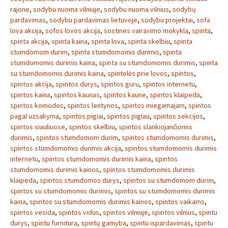
rajone
,
sodybu nuoma vilniuje
,
sodybu nuoma vilnius
,
sodybų
pardavimas
,
sodybu pardavimas lietuvoje
,
sodybu projektai
,
sofa
lova akcija
,
sofos lovos akcija
,
sostines vairavimo mokykla
,
spinta
,
spinta akcija
,
spinta kaina
,
spinta lova
,
spinta skelbiu
,
spinta
stumdomom durim
,
spinta stumdomomis durimis
,
spinta
stumdomomis durimis kaina
,
spinta su stumdomomis durimis
,
spinta
su stumdomomis durimis kaina
,
spintelės prie lovos
,
spintos
,
spintos akcija
,
spintos durys
,
spintos guru
,
spintos internetu
,
spintos kaina
,
spintos kaunas
,
spintos kaune
,
spintos klaipeda
,
spintos komodos
,
spintos lentynos
,
spintos miegamajam
,
spintos
pagal uzsakyma
,
spintos pigiai
,
spintos pigiau
,
spintos sekcijos
,
spintos siauliuose
,
spintos skelbiu
,
spintos slankiojančiomis
durimis
,
spintos stumdomom durim
,
spintos stumdomomis durimis
,
spintos stumdomomis durimis akcija
,
spintos stumdomomis durimis
internetu
,
spintos stumdomomis durimis kaina
,
spintos
stumdomomis durimis kainos
,
spintos stumdomomis durimis
klaipeda
,
spintos stumdomos durys
,
spintos su stumdomom durim
,
spintos su stumdomomis durimis
,
spintos su stumdomomis durimis
kaina
,
spintos su stumdomomis durimis kainos
,
spintos vaikams
,
spintos vesida
,
spintos vidus
,
spintos vilniuje
,
spintos vilnius
,
spintu
durys
,
spintu furnitura
,
spintų gamyba
,
spintu ispardavimas
,
spintu