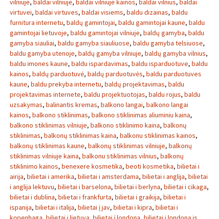
vilniuje
,
baldai vilniuje
,
baldai vilniuje kainos
,
baldai vilnius
,
baldai
virtuvei
,
baldai virtuves
,
baldai visiems
,
baldu dizainas
,
baldu
furnitura internetu
,
baldų gamintojai
,
baldu gamintojai kaune
,
baldu
gamintojai lietuvoje
,
baldu gamintojai vilniuje
,
baldų gamyba
,
baldu
gamyba siauliai
,
baldu gamyba siauliuose
,
baldu gamyba telsiuose
,
baldu gamyba utenoje
,
baldų gamyba vilniuje
,
baldų gamyba vilnius
,
baldu imones kaune
,
baldu ispardavimas
,
baldu isparduotuve
,
baldu
kainos
,
baldų parduotuvė
,
baldų parduotuvės
,
baldu parduotuves
kaune
,
baldu prekyba internetu
,
baldų projektavimas
,
baldu
projektavimas internete
,
baldu projektuotojas
,
baldu rojus
,
baldu
uzsakymas
,
balinantis kremas
,
balkono langai
,
balkono langai
kainos
,
balkono stiklinimas
,
balkono stiklinimas aliuminiu kaina
,
balkono stiklinimas vilniuje
,
balkono stiklinimo kaina
,
balkonų
stiklinimas
,
balkonų stiklinimas kaina
,
balkonu stiklinimas kainos
,
balkonų stiklinimas kaune
,
balkonų stiklinimas vilniuje
,
balkonų
stiklinimas vilniuje kaina
,
balkonu stiklinimas vilnius
,
balkonų
stiklinimo kainos
,
benexere kosmetika
,
beoti kosmetika
,
bilietai i
airija
,
bilietai i amerika
,
bilietai i amsterdama
,
bilietai i anglija
,
bilietai
i anglija lektuvu
,
bilietai i barselona
,
bilietai i berlyna
,
bilietai i cikaga
,
bilietai i dublina
,
bilietai i frankfurta
,
bilietai i graikija
,
bilietai i
ispanija
,
bilietai i italija
,
bilietai į jav
,
bilietai i kipra
,
bilietai i
kopenhaga
,
bilietai i lietuva
,
bilietai į londoną
,
bilietai i londona is