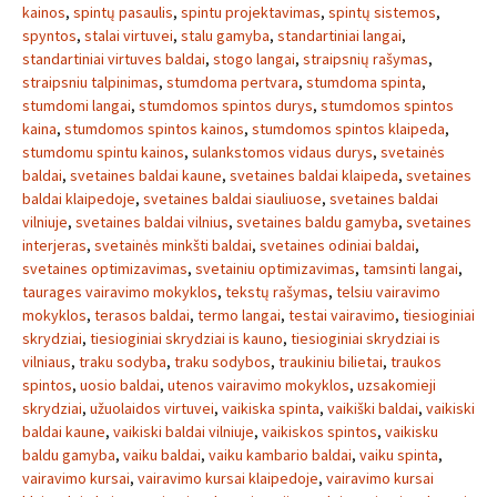
kainos
,
spintų pasaulis
,
spintu projektavimas
,
spintų sistemos
,
spyntos
,
stalai virtuvei
,
stalu gamyba
,
standartiniai langai
,
standartiniai virtuves baldai
,
stogo langai
,
straipsnių rašymas
,
straipsniu talpinimas
,
stumdoma pertvara
,
stumdoma spinta
,
stumdomi langai
,
stumdomos spintos durys
,
stumdomos spintos
kaina
,
stumdomos spintos kainos
,
stumdomos spintos klaipeda
,
stumdomu spintu kainos
,
sulankstomos vidaus durys
,
svetainės
baldai
,
svetaines baldai kaune
,
svetaines baldai klaipeda
,
svetaines
baldai klaipedoje
,
svetaines baldai siauliuose
,
svetaines baldai
vilniuje
,
svetaines baldai vilnius
,
svetaines baldu gamyba
,
svetaines
interjeras
,
svetainės minkšti baldai
,
svetaines odiniai baldai
,
svetaines optimizavimas
,
svetainiu optimizavimas
,
tamsinti langai
,
taurages vairavimo mokyklos
,
tekstų rašymas
,
telsiu vairavimo
mokyklos
,
terasos baldai
,
termo langai
,
testai vairavimo
,
tiesioginiai
skrydziai
,
tiesioginiai skrydziai is kauno
,
tiesioginiai skrydziai is
vilniaus
,
traku sodyba
,
traku sodybos
,
traukiniu bilietai
,
traukos
spintos
,
uosio baldai
,
utenos vairavimo mokyklos
,
uzsakomieji
skrydziai
,
užuolaidos virtuvei
,
vaikiska spinta
,
vaikiški baldai
,
vaikiski
baldai kaune
,
vaikiski baldai vilniuje
,
vaikiskos spintos
,
vaikisku
baldu gamyba
,
vaiku baldai
,
vaiku kambario baldai
,
vaiku spinta
,
vairavimo kursai
,
vairavimo kursai klaipedoje
,
vairavimo kursai