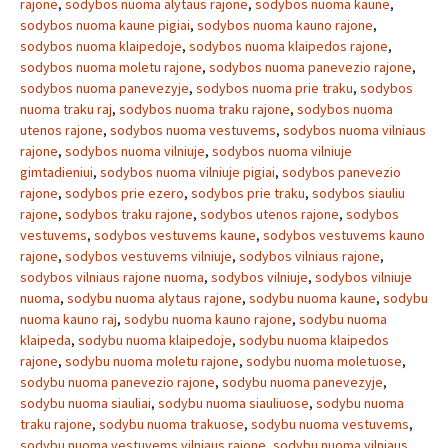
rajone
,
sodybos nuoma alytaus rajone
,
sodybos nuoma kaune
,
sodybos nuoma kaune pigiai
,
sodybos nuoma kauno rajone
,
sodybos nuoma klaipedoje
,
sodybos nuoma klaipedos rajone
,
sodybos nuoma moletu rajone
,
sodybos nuoma panevezio rajone
,
sodybos nuoma panevezyje
,
sodybos nuoma prie traku
,
sodybos
nuoma traku raj
,
sodybos nuoma traku rajone
,
sodybos nuoma
utenos rajone
,
sodybos nuoma vestuvems
,
sodybos nuoma vilniaus
rajone
,
sodybos nuoma vilniuje
,
sodybos nuoma vilniuje
gimtadieniui
,
sodybos nuoma vilniuje pigiai
,
sodybos panevezio
rajone
,
sodybos prie ezero
,
sodybos prie traku
,
sodybos siauliu
rajone
,
sodybos traku rajone
,
sodybos utenos rajone
,
sodybos
vestuvems
,
sodybos vestuvems kaune
,
sodybos vestuvems kauno
rajone
,
sodybos vestuvems vilniuje
,
sodybos vilniaus rajone
,
sodybos vilniaus rajone nuoma
,
sodybos vilniuje
,
sodybos vilniuje
nuoma
,
sodybu nuoma alytaus rajone
,
sodybu nuoma kaune
,
sodybu
nuoma kauno raj
,
sodybu nuoma kauno rajone
,
sodybu nuoma
klaipeda
,
sodybu nuoma klaipedoje
,
sodybu nuoma klaipedos
rajone
,
sodybu nuoma moletu rajone
,
sodybu nuoma moletuose
,
sodybu nuoma panevezio rajone
,
sodybu nuoma panevezyje
,
sodybu nuoma siauliai
,
sodybu nuoma siauliuose
,
sodybu nuoma
traku rajone
,
sodybu nuoma trakuose
,
sodybu nuoma vestuvems
,
sodybu nuoma vestuvems vilniaus rajone
,
sodybu nuoma vilniaus