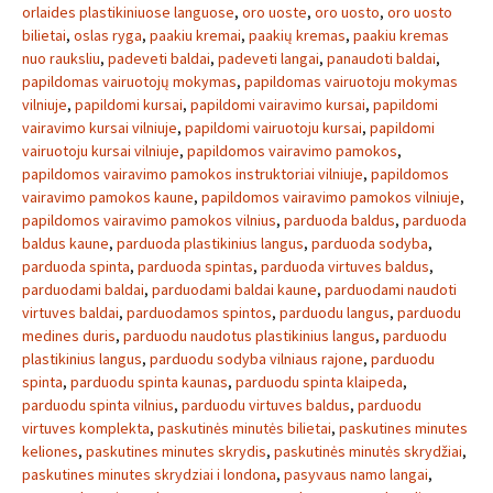
orlaides plastikiniuose languose
,
oro uoste
,
oro uosto
,
oro uosto
bilietai
,
oslas ryga
,
paakiu kremai
,
paakių kremas
,
paakiu kremas
nuo rauksliu
,
padeveti baldai
,
padeveti langai
,
panaudoti baldai
,
papildomas vairuotojų mokymas
,
papildomas vairuotoju mokymas
vilniuje
,
papildomi kursai
,
papildomi vairavimo kursai
,
papildomi
vairavimo kursai vilniuje
,
papildomi vairuotoju kursai
,
papildomi
vairuotoju kursai vilniuje
,
papildomos vairavimo pamokos
,
papildomos vairavimo pamokos instruktoriai vilniuje
,
papildomos
vairavimo pamokos kaune
,
papildomos vairavimo pamokos vilniuje
,
papildomos vairavimo pamokos vilnius
,
parduoda baldus
,
parduoda
baldus kaune
,
parduoda plastikinius langus
,
parduoda sodyba
,
parduoda spinta
,
parduoda spintas
,
parduoda virtuves baldus
,
parduodami baldai
,
parduodami baldai kaune
,
parduodami naudoti
virtuves baldai
,
parduodamos spintos
,
parduodu langus
,
parduodu
medines duris
,
parduodu naudotus plastikinius langus
,
parduodu
plastikinius langus
,
parduodu sodyba vilniaus rajone
,
parduodu
spinta
,
parduodu spinta kaunas
,
parduodu spinta klaipeda
,
parduodu spinta vilnius
,
parduodu virtuves baldus
,
parduodu
virtuves komplekta
,
paskutinės minutės bilietai
,
paskutines minutes
keliones
,
paskutines minutes skrydis
,
paskutinės minutės skrydžiai
,
paskutines minutes skrydziai i londona
,
pasyvaus namo langai
,