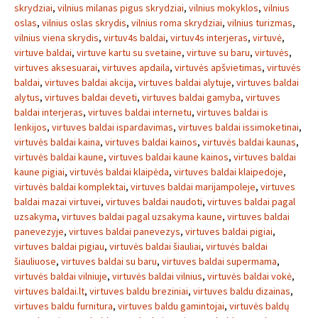
skrydziai
,
vilnius milanas pigus skrydziai
,
vilnius mokyklos
,
vilnius
oslas
,
vilnius oslas skrydis
,
vilnius roma skrydziai
,
vilnius turizmas
,
vilnius viena skrydis
,
virtuv4s baldai
,
virtuv4s interjeras
,
virtuvė
,
virtuve baldai
,
virtuve kartu su svetaine
,
virtuve su baru
,
virtuvės
,
virtuves aksesuarai
,
virtuves apdaila
,
virtuvės apšvietimas
,
virtuvės
baldai
,
virtuves baldai akcija
,
virtuves baldai alytuje
,
virtuves baldai
alytus
,
virtuves baldai deveti
,
virtuves baldai gamyba
,
virtuves
baldai interjeras
,
virtuves baldai internetu
,
virtuves baldai is
lenkijos
,
virtuves baldai ispardavimas
,
virtuves baldai issimoketinai
,
virtuvės baldai kaina
,
virtuves baldai kainos
,
virtuvės baldai kaunas
,
virtuvės baldai kaune
,
virtuves baldai kaune kainos
,
virtuves baldai
kaune pigiai
,
virtuvės baldai klaipėda
,
virtuves baldai klaipedoje
,
virtuvės baldai komplektai
,
virtuves baldai marijampoleje
,
virtuves
baldai mazai virtuvei
,
virtuves baldai naudoti
,
virtuves baldai pagal
uzsakyma
,
virtuves baldai pagal uzsakyma kaune
,
virtuves baldai
panevezyje
,
virtuves baldai panevezys
,
virtuves baldai pigiai
,
virtuves baldai pigiau
,
virtuvės baldai šiauliai
,
virtuvės baldai
šiauliuose
,
virtuves baldai su baru
,
virtuves baldai supermama
,
virtuvės baldai vilniuje
,
virtuvės baldai vilnius
,
virtuvės baldai vokė
,
virtuves baldai.lt
,
virtuves baldu breziniai
,
virtuves baldu dizainas
,
virtuves baldu furnitura
,
virtuves baldu gamintojai
,
virtuvės baldų