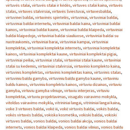
virtuvės stalai
,
virtuvės stalai ir kėdės
,
virtuves stalai kaina
,
virtuvės
stalas
,
virtuves stalvirsiai
,
virtuvės šviestuvai
,
virtuvesbaldai
,
virtuvinei baldai
,
virtuvinės spintelės
,
virtuviniai
,
virtuviniai baldai
,
virtuviniai baldai internetu
,
virtuviniai baldai kaina
,
virtuviniai baldai
kainos
,
virtuviniai baldai kaune
,
virtuviniai baldai klaipeda
,
virtuviniai
baldai klaipedoje
,
virtuviniai baldai siauliuose
,
virtuviniai baldai su
nuotraukomis
,
virtuviniai barai
,
virtuviniai kampai
,
virtuviniai
komplektai
,
virtuviniai komplektai internetu
,
virtuviniai komplektai
kainos
,
virtuviniai komplektai kaune
,
virtuviniai komplektai pigiai
,
virtuviniai peiliai
,
virtuviniai stalai
,
virtuviniai stalai kaune
,
virtuviniai
stalai su kedemis
,
virtuviniai stalvirsiai
,
virtuvinio komplekto kaina
,
virtuvinis komplektas
,
virtuvinis komplektas kaina
,
virtuvinis stalas
,
virtuviniu baldu gamyba
,
virtuviniu baldu gamyba kaune
,
virtuviniu
baldu kainos
,
virtuviniu komplektu kainos
,
virtuviu dizainas
,
virtuviu
gamyba
,
virtuviu gamyba vilniuje
,
virtuviu interjeras
,
virtuviu
komplektai
,
virtuviu projektavimas
,
visagalis vairavimo mokykla
,
vitoldas vairavimo mokykla
,
vitrininiai langai
,
vitrininiai langai kaina
,
voke 3 virtuves baldai
,
vokė iii
,
vokė virtuvės baldai
,
vokės baldai
,
vokės virtuvės baldai
,
vokiska kosmetika
,
vokiski baldai
,
vokiski
virtuves baldai
,
vonios baldai
,
vonios baldai akcija
,
vonios baldai
internetu
,
vonios baldai klaipeda
,
vonios baldai vilnius
,
vonios baldu