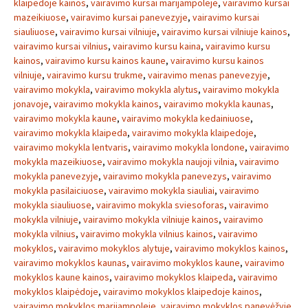
klaipedoje kainos
,
vairavimo kursai marijampoleje
,
vairavimo kursai
mazeikiuose
,
vairavimo kursai panevezyje
,
vairavimo kursai
siauliuose
,
vairavimo kursai vilniuje
,
vairavimo kursai vilniuje kainos
,
vairavimo kursai vilnius
,
vairavimo kursu kaina
,
vairavimo kursu
kainos
,
vairavimo kursu kainos kaune
,
vairavimo kursu kainos
vilniuje
,
vairavimo kursu trukme
,
vairavimo menas panevezyje
,
vairavimo mokykla
,
vairavimo mokykla alytus
,
vairavimo mokykla
jonavoje
,
vairavimo mokykla kainos
,
vairavimo mokykla kaunas
,
vairavimo mokykla kaune
,
vairavimo mokykla kedainiuose
,
vairavimo mokykla klaipeda
,
vairavimo mokykla klaipedoje
,
vairavimo mokykla lentvaris
,
vairavimo mokykla londone
,
vairavimo
mokykla mazeikiuose
,
vairavimo mokykla naujoji vilnia
,
vairavimo
mokykla panevezyje
,
vairavimo mokykla panevezys
,
vairavimo
mokykla pasilaiciuose
,
vairavimo mokykla siauliai
,
vairavimo
mokykla siauliuose
,
vairavimo mokykla sviesoforas
,
vairavimo
mokykla vilniuje
,
vairavimo mokykla vilniuje kainos
,
vairavimo
mokykla vilnius
,
vairavimo mokykla vilnius kainos
,
vairavimo
mokyklos
,
vairavimo mokyklos alytuje
,
vairavimo mokyklos kainos
,
vairavimo mokyklos kaunas
,
vairavimo mokyklos kaune
,
vairavimo
mokyklos kaune kainos
,
vairavimo mokyklos klaipeda
,
vairavimo
mokyklos klaipėdoje
,
vairavimo mokyklos klaipedoje kainos
,
vairavimo mokyklos marijampoleje
,
vairavimo mokyklos panevėžyje
,