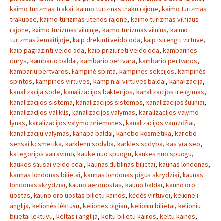
kaimo turizmas trakai
,
kaimo turizmas traku rajone
,
kaimo turizmas
trakuose
,
kaimo turizmas utenos rajone
,
kaimo turizmas vilniaus
rajone
,
kaimo turizmas vilniuje
,
kaimo turizmas vilnius
,
kaimo
turizmas žemaitijoje
,
kaip drekinti veido oda
,
kaip isirengti virtuve
,
kaip pagrazinti veido oda
,
kaip priziureti veido oda
,
kambarines
durys
,
kambario baldai
,
kambario pertvara
,
kambario pertvaros
,
kambariu pertvaros
,
kampinė spinta
,
kampines sekcijos
,
kampinės
spintos
,
kampines virtuves
,
kampiniai virtuves baldai
,
kanalizacija
,
kanalizacija sode
,
kanalizacijos bakterijos
,
kanalizacijos irengimas
,
kanalizacijos sistema
,
kanalizacijos sistemos
,
kanalizacijos šuliniai
,
kanalizacijos valiklis
,
kanalizacijos valymas
,
kanalizacijos valymo
lynas
,
kanalizacijos valymo priemones
,
kanalizacijos vamzdžiai
,
kanalizaciju valymas
,
kanapa baldai
,
kanebo kosmetika
,
kanebo
sensai kosmetika
,
karklenu sodyba
,
karkles sodyba
,
kas yra seo
,
kategorijos vairavimo
,
kauke nuo spuogu
,
kaukes nuo spuogu
,
kaukes sausai veido odai
,
kaunas dublinas bilietai
,
kaunas londonas
,
kaunas londonas bilietai
,
kaunas londonas pigus skrydziai
,
kaunas
londonas skrydziai
,
kauno aerouostas
,
kauno baldai
,
kauno oro
uostas
,
kauno oro uostas bilietu kainos
,
kėdės virtuvei
,
kelione i
anglija
,
kelionės lėktuvu
,
keliones pigiau
,
kelioniu bilietai
,
kelioniu
bilietai lektuvu
,
keltas i anglija
,
keltu bilietu kainos
,
keltu kainos
,