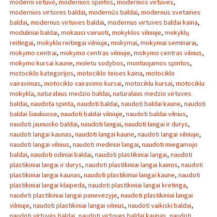
moderni virtuvė
,
modernios spintos
,
modernios virtuves
,
modernios virtuves baldai
,
modernūs baldai
,
modernus svetaines
baldai
,
modernus virtuves baldai
,
modernus virtuves baldai kaina
,
moduliniai baldai
,
mokausi vairuoti
,
mokyklos vilniuje
,
mokyklų
reitingai
,
mokyklu reitingai vilniuje
,
mokymai
,
mokymai seminarai
,
mokymo centrai
,
mokymo centras vilniuje
,
mokymo centras vilnius
,
mokymo kursai kaune
,
moletu sodybos
,
montuojamos spintos
,
motociklo kategorijos
,
motociklo teises kaina
,
motociklo
vairavimas
,
motociklo vairavimo kursai
,
motociklu kursai
,
motociklu
mokykla
,
naturalaus medzio baldai
,
naturalaus medzio virtuves
baldai
,
naudota spinta
,
naudoti baldai
,
naudoti baldai kaune
,
naudoti
baldai šiauliuose
,
naudoti baldai vilniuje
,
naudoti baldai vilnius
,
naudoti jaunuolio baldai
,
naudoti langai
,
naudoti langai ir durys
,
naudoti langai kaunas
,
naudoti langai kaune
,
naudoti langai vilniuje
,
naudoti langai vilnius
,
naudoti mediniai langai
,
naudoti miegamojo
baldai
,
naudoti odiniai baldai
,
naudoti plastikiniai langai
,
naudoti
plastikiniai langai ir durys
,
naudoti plastikiniai langai kainos
,
naudoti
plastikiniai langai kaunas
,
naudoti plastikiniai langai kaune
,
naudoti
plastikiniai langai klaipeda
,
naudoti plastikiniai langai kretinga
,
naudoti plastikiniai langai panevezyje
,
naudoti plastikiniai langai
vilniuje
,
naudoti plastikiniai langai vilnius
,
naudoti vaikiski baldai
,
naudoti virtuvės baldai
,
naudoti virtuves baldai kaunas
,
naudoti