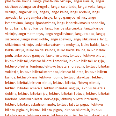
plastikiniai kaune
,
langai plastikiniai vilniuje
,
langai siauliai
,
langai
siauliuose
,
langai su drugeliu
,
langai su orlaide
,
langai veka
,
langai
vilniuje
,
langai vilnius
,
langas
,
lango kaina
,
langu apdaila
,
langu
apvadai
,
langų gamyba vilniuje
,
langu gamyba vilnius
,
langu
ismatavimai
,
langų išpardavimas
,
langu ispardavimas is sandelio
,
langu kaina
,
langų kainos
,
langu kainos skaiciuokle
,
langu kainos
vilniuje
,
langu matmenys
,
langu reguliavimas
,
langu roletai
,
langų
sistemos
,
langu skaiciuokle
,
langu spalvos
,
langų stiklinimas
,
langu
stiklinimas vilniuje
,
laukininku vairavimo mokykla
,
lauko baldai
,
lauko
baldai akcija
,
lauko baldai kainos
,
lauko baldai kaune
,
lauko baldai
pinti
,
lauko baldu gamyba
,
lauko virtuves
,
lektuvo
,
lektuvo biletai
,
lėktuvo bilietai
,
lektuvo bilietai i amerika
,
lektuvo bilietai i anglija
,
lektuvo bilietai i londona
,
lektuvo bilietai i norvegija
,
lektuvo bilietai i
vokietija
,
lėktuvo bilietai internetu
,
lektuvo bilietas
,
lėktuvo bilietu
kainos
,
lektuvo kaina
,
lektuvo nuoma
,
lektuvo skrydziai
,
lektuvu
,
lektuvu bileitai
,
lektuvu biletai
,
lektuvu bilieta
,
lėktuvų bilietai
,
lektuvu bilietai i amerika
,
lektuvu bilietai i anglija
,
lektuvu bilietai i
dublina
,
lektuvu bilietai i jav
,
lektuvu bilietai i lietuva
,
lektuvu bilietai i
londona
,
lektuvu bilietai i norvegija
,
lėktuvų bilietai internetu
,
lektuvu bilietai paskutine minute
,
lektuvu bilietai pigiau
,
lektuvu
bilietai pigiausi
,
lektuvu bilietai pigus
,
lektuvu bilietai.lt
,
lektuvu
bilietu kainos
,
lektuvu kainos
,
lėktuvų skrydžiai
,
lėktuvų skrydžiai iš