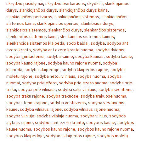
skrydziu pasiulymai
,
skrydziu tvarkarastis
,
skydziai
,
slankiojamos
durys
,
slankiojančios durys
,
slankiojančios durys kaina
,
slankiojančios pertvaros
,
slankiojančios sistemos
,
slankiojančios
sistemos kaina
,
slankiojancios spintos
,
slankiosios durys
,
slankiosios sistemos
,
slenkančios durys
,
slenkančios sistemos
,
slenkančios sistemos kaina
,
slenkancios sistemos kainos
,
slenkancios sistemos klaipeda
,
sodo baldai
,
sodyba
,
sodyba ant
ezero kranto
,
sodyba ant ezero kranto nuoma
,
sodyba dviems
,
sodyba gimtadieniui
,
sodyba kaime
,
sodyba kaunas
,
sodyba kaune
,
sodyba kauno rajone
,
sodyba kauno rajone nuoma
,
sodyba
klaipeda
,
sodyba klaipedoje
,
sodyba klaipedos rajone
,
sodyba
moletu rajone
,
sodyba netoli vilniaus
,
sodyba nuoma
,
sodyba
nuomai
,
sodyba prie ežero
,
sodyba prie ezero nuoma
,
sodyba prie
traku
,
sodyba prie vilniaus
,
sodyba salia vilniaus
,
sodyba sventems
,
sodyba traku rajone
,
sodyba trakuose
,
sodyba trakuose nuoma
,
sodyba utenos rajone
,
sodyba vestuvems
,
sodyba vestuvems
kaune
,
sodyba vilniaus rajone
,
sodyba vilniaus rajone nuoma
,
sodyba vilniuje
,
sodyba vilniuje nuoma
,
sodyba vilnius
,
sodybos
alytaus rajone
,
sodybos ant ezero kranto
,
sodybos kaune
,
sodybos
kaune nuoma
,
sodybos kauno rajone
,
sodybos kauno rajone nuoma
,
sodybos klaipedoje
,
sodybos klaipedos rajone
,
sodybos molėtų