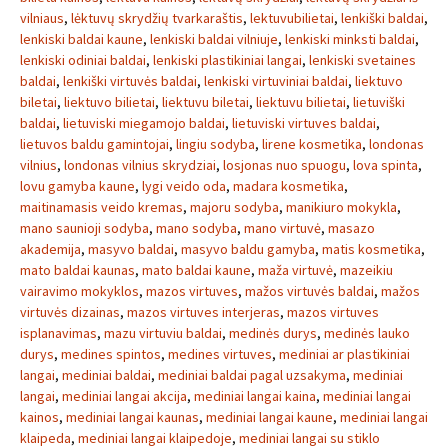
vilniaus
,
lėktuvų skrydžių tvarkaraštis
,
lektuvubilietai
,
lenkiški baldai
,
lenkiski baldai kaune
,
lenkiski baldai vilniuje
,
lenkiski minksti baldai
,
lenkiski odiniai baldai
,
lenkiski plastikiniai langai
,
lenkiski svetaines
baldai
,
lenkiški virtuvės baldai
,
lenkiski virtuviniai baldai
,
liektuvo
biletai
,
liektuvo bilietai
,
liektuvu biletai
,
liektuvu bilietai
,
lietuviški
baldai
,
lietuviski miegamojo baldai
,
lietuviski virtuves baldai
,
lietuvos baldu gamintojai
,
lingiu sodyba
,
lirene kosmetika
,
londonas
vilnius
,
londonas vilnius skrydziai
,
losjonas nuo spuogu
,
lova spinta
,
lovu gamyba kaune
,
lygi veido oda
,
madara kosmetika
,
maitinamasis veido kremas
,
majoru sodyba
,
manikiuro mokykla
,
mano saunioji sodyba
,
mano sodyba
,
mano virtuvė
,
masazo
akademija
,
masyvo baldai
,
masyvo baldu gamyba
,
matis kosmetika
,
mato baldai kaunas
,
mato baldai kaune
,
maža virtuvė
,
mazeikiu
vairavimo mokyklos
,
mazos virtuves
,
mažos virtuvės baldai
,
mažos
virtuvės dizainas
,
mazos virtuves interjeras
,
mazos virtuves
isplanavimas
,
mazu virtuviu baldai
,
medinės durys
,
medinės lauko
durys
,
medines spintos
,
medines virtuves
,
mediniai ar plastikiniai
langai
,
mediniai baldai
,
mediniai baldai pagal uzsakyma
,
mediniai
langai
,
mediniai langai akcija
,
mediniai langai kaina
,
mediniai langai
kainos
,
mediniai langai kaunas
,
mediniai langai kaune
,
mediniai langai
klaipeda
,
mediniai langai klaipedoje
,
mediniai langai su stiklo