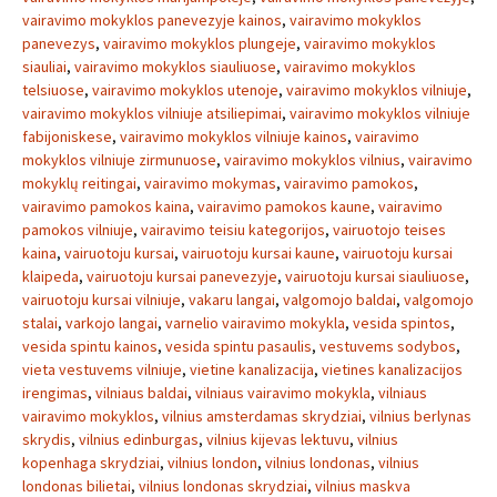
vairavimo mokyklos panevezyje kainos
,
vairavimo mokyklos
panevezys
,
vairavimo mokyklos plungeje
,
vairavimo mokyklos
siauliai
,
vairavimo mokyklos siauliuose
,
vairavimo mokyklos
telsiuose
,
vairavimo mokyklos utenoje
,
vairavimo mokyklos vilniuje
,
vairavimo mokyklos vilniuje atsiliepimai
,
vairavimo mokyklos vilniuje
fabijoniskese
,
vairavimo mokyklos vilniuje kainos
,
vairavimo
mokyklos vilniuje zirmunuose
,
vairavimo mokyklos vilnius
,
vairavimo
mokyklų reitingai
,
vairavimo mokymas
,
vairavimo pamokos
,
vairavimo pamokos kaina
,
vairavimo pamokos kaune
,
vairavimo
pamokos vilniuje
,
vairavimo teisiu kategorijos
,
vairuotojo teises
kaina
,
vairuotoju kursai
,
vairuotoju kursai kaune
,
vairuotoju kursai
klaipeda
,
vairuotoju kursai panevezyje
,
vairuotoju kursai siauliuose
,
vairuotoju kursai vilniuje
,
vakaru langai
,
valgomojo baldai
,
valgomojo
stalai
,
varkojo langai
,
varnelio vairavimo mokykla
,
vesida spintos
,
vesida spintu kainos
,
vesida spintu pasaulis
,
vestuvems sodybos
,
vieta vestuvems vilniuje
,
vietine kanalizacija
,
vietines kanalizacijos
irengimas
,
vilniaus baldai
,
vilniaus vairavimo mokykla
,
vilniaus
vairavimo mokyklos
,
vilnius amsterdamas skrydziai
,
vilnius berlynas
skrydis
,
vilnius edinburgas
,
vilnius kijevas lektuvu
,
vilnius
kopenhaga skrydziai
,
vilnius london
,
vilnius londonas
,
vilnius
londonas bilietai
,
vilnius londonas skrydziai
,
vilnius maskva