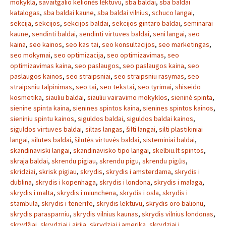
mokykla
,
savaitgalio kelionės lėktuvu
,
sba baldai
,
sba baldai
katalogas
,
sba baldai kaune
,
sba baldai vilnius
,
schuco langai
,
sekcija
,
sekcijos
,
sekcijos baldai
,
sekcijos gintaro baldai
,
seminarai
kaune
,
sendinti baldai
,
sendinti virtuves baldai
,
seni langai
,
seo
kaina
,
seo kainos
,
seo kas tai
,
seo konsultacijos
,
seo marketingas
,
seo mokymai
,
seo optimizacija
,
seo optimizavimas
,
seo
optimizavimas kaina
,
seo paslaugos
,
seo paslaugos kaina
,
seo
paslaugos kainos
,
seo straipsniai
,
seo straipsniu rasymas
,
seo
straipsniu talpinimas
,
seo tai
,
seo tekstai
,
seo tyrimai
,
shiseido
kosmetika
,
siauliu baldai
,
siauliu vairavimo mokyklos
,
sieninė spinta
,
sienine spinta kaina
,
sienines spintos kaina
,
sienines spintos kainos
,
sieniniu spintu kainos
,
siguldos baldai
,
siguldos baldai kainos
,
siguldos virtuves baldai
,
siltas langas
,
šilti langai
,
silti plastikiniai
langai
,
silutes baldai
,
šilutės virtuvės baldai
,
sisteminiai baldai
,
skandinaviski langai
,
skandinavisko tipo langai
,
skelbiu.lt spintos
,
skraja baldai
,
skrendu pigiau
,
skrendu pigu
,
skrendu pigūs
,
skridziai
,
skrisk pigiau
,
skrydis
,
skrydis i amsterdama
,
skrydis i
dublina
,
skrydis i kopenhaga
,
skrydis i londona
,
skrydis i malaga
,
skrydis i malta
,
skrydis i miunchena
,
skrydis i osla
,
skrydis i
stambula
,
skrydis i tenerife
,
skrydis lektuvu
,
skrydis oro balionu
,
skrydis parasparniu
,
skrydis vilnius kaunas
,
skrydis vilnius londonas
,
skrydžiai
,
skrydziai i airija
,
skrydziai i amerika
,
skrydziai i