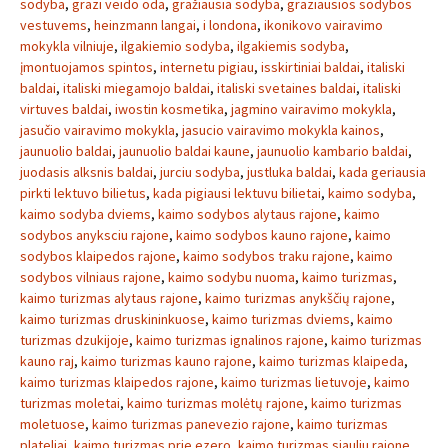
sodyba
,
grazi veido oda
,
gražiausia sodyba
,
graziausios sodybos
vestuvems
,
heinzmann langai
,
i londona
,
ikonikovo vairavimo
mokykla vilniuje
,
ilgakiemio sodyba
,
ilgakiemis sodyba
,
įmontuojamos spintos
,
internetu pigiau
,
isskirtiniai baldai
,
italiski
baldai
,
italiski miegamojo baldai
,
italiski svetaines baldai
,
italiski
virtuves baldai
,
iwostin kosmetika
,
jagmino vairavimo mokykla
,
jasučio vairavimo mokykla
,
jasucio vairavimo mokykla kainos
,
jaunuolio baldai
,
jaunuolio baldai kaune
,
jaunuolio kambario baldai
,
juodasis alksnis baldai
,
jurciu sodyba
,
justluka baldai
,
kada geriausia
pirkti lektuvo bilietus
,
kada pigiausi lektuvu bilietai
,
kaimo sodyba
,
kaimo sodyba dviems
,
kaimo sodybos alytaus rajone
,
kaimo
sodybos anyksciu rajone
,
kaimo sodybos kauno rajone
,
kaimo
sodybos klaipedos rajone
,
kaimo sodybos traku rajone
,
kaimo
sodybos vilniaus rajone
,
kaimo sodybu nuoma
,
kaimo turizmas
,
kaimo turizmas alytaus rajone
,
kaimo turizmas anykščių rajone
,
kaimo turizmas druskininkuose
,
kaimo turizmas dviems
,
kaimo
turizmas dzukijoje
,
kaimo turizmas ignalinos rajone
,
kaimo turizmas
kauno raj
,
kaimo turizmas kauno rajone
,
kaimo turizmas klaipeda
,
kaimo turizmas klaipedos rajone
,
kaimo turizmas lietuvoje
,
kaimo
turizmas moletai
,
kaimo turizmas molėtų rajone
,
kaimo turizmas
moletuose
,
kaimo turizmas panevezio rajone
,
kaimo turizmas
plateliai
,
kaimo turizmas prie ezero
,
kaimo turizmas siauliu rajone
,