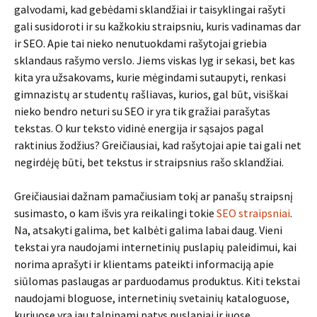
galvodami, kad gebėdami sklandžiai ir taisyklingai rašyti
gali susidoroti ir su kažkokiu straipsniu, kuris vadinamas dar
ir SEO. Apie tai nieko nenutuokdami rašytojai griebia
sklandaus rašymo verslo. Jiems viskas lyg ir sekasi, bet kas
kita yra užsakovams, kurie mėgindami sutaupyti, renkasi
gimnazistų ar studentų rašliavas, kurios, gal būt, visiškai
nieko bendro neturi su SEO ir yra tik gražiai parašytas
tekstas. O kur teksto vidinė energija ir sąsajos pagal
raktinius žodžius? Greičiausiai, kad rašytojai apie tai gali net
negirdėję būti, bet tekstus ir straipsnius rašo sklandžiai.
Greičiausiai dažnam pamačiusiam tokį ar panašų straipsnį
susimasto, o kam išvis yra reikalingi tokie
SEO straipsniai
.
Na, atsakyti galima, bet kalbėti galima labai daug. Vieni
tekstai yra naudojami internetinių puslapių paleidimui, kai
norima aprašyti ir klientams pateikti informaciją apie
siūlomas paslaugas ar parduodamus produktus. Kiti tekstai
naudojami bloguose, internetinių svetainių kataloguose,
kuriuose yra jau talpinami patys puslapiai ir juose