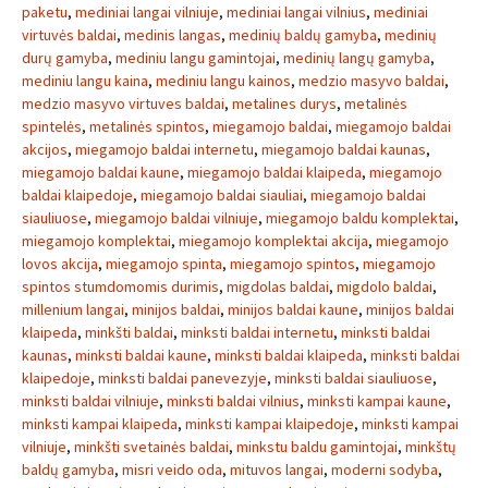
paketu
,
mediniai langai vilniuje
,
mediniai langai vilnius
,
mediniai
virtuvės baldai
,
medinis langas
,
medinių baldų gamyba
,
medinių
durų gamyba
,
mediniu langu gamintojai
,
medinių langų gamyba
,
mediniu langu kaina
,
mediniu langu kainos
,
medzio masyvo baldai
,
medzio masyvo virtuves baldai
,
metalines durys
,
metalinės
spintelės
,
metalinės spintos
,
miegamojo baldai
,
miegamojo baldai
akcijos
,
miegamojo baldai internetu
,
miegamojo baldai kaunas
,
miegamojo baldai kaune
,
miegamojo baldai klaipeda
,
miegamojo
baldai klaipedoje
,
miegamojo baldai siauliai
,
miegamojo baldai
siauliuose
,
miegamojo baldai vilniuje
,
miegamojo baldu komplektai
,
miegamojo komplektai
,
miegamojo komplektai akcija
,
miegamojo
lovos akcija
,
miegamojo spinta
,
miegamojo spintos
,
miegamojo
spintos stumdomomis durimis
,
migdolas baldai
,
migdolo baldai
,
millenium langai
,
minijos baldai
,
minijos baldai kaune
,
minijos baldai
klaipeda
,
minkšti baldai
,
minksti baldai internetu
,
minksti baldai
kaunas
,
minksti baldai kaune
,
minksti baldai klaipeda
,
minksti baldai
klaipedoje
,
minksti baldai panevezyje
,
minksti baldai siauliuose
,
minksti baldai vilniuje
,
minksti baldai vilnius
,
minksti kampai kaune
,
minksti kampai klaipeda
,
minksti kampai klaipedoje
,
minksti kampai
vilniuje
,
minkšti svetainės baldai
,
minkstu baldu gamintojai
,
minkštų
baldų gamyba
,
misri veido oda
,
mituvos langai
,
moderni sodyba
,