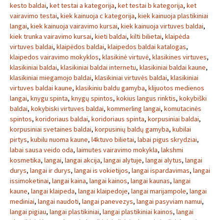
kesto baldai
,
ket testai a kategorija
,
ket testai b kategorija
,
ket
vairavimo testai
,
kiek kainuoja c kategorija
,
kiek kainuoja plastikiniai
langai
,
kiek kainuoja vairavimo kursai
,
kiek kainuoja virtuves baldai
,
kiek trunka vairavimo kursai
,
kieti baldai
,
kilti bilietai
,
klaipėda
virtuves baldai
,
klaipėdos baldai
,
klaipedos baldai katalogas
,
klaipedos vairavimo mokyklos
,
klasikinė virtuvė
,
klasikines virtuves
,
klasikiniai baldai
,
klasikiniai baldai internetu
,
klasikiniai baldai kaune
,
klasikiniai miegamojo baldai
,
klasikiniai virtuvės baldai
,
klasikiniai
virtuves baldai kaune
,
klasikiniu baldu gamyba
,
klijuotos medienos
langai
,
knygu spinta
,
knygų spintos
,
kokius langus rinktis
,
kokybiški
baldai
,
kokybiski virtuves baldai
,
kommerling langai
,
komutacinės
spintos
,
koridoriaus baldai
,
koridoriaus spinta
,
korpusiniai baldai
,
korpusiniai svetaines baldai
,
korpusinių baldų gamyba
,
kubilai
pirtys
,
kubilu nuoma kaune
,
l4ktuvo bilietai
,
labai pigus skrydziai
,
labai sausa veido oda
,
laimutes vairavimo mokykla
,
lakshmi
kosmetika
,
langai
,
langai akcija
,
langai alytuje
,
langai alytus
,
langai
durys
,
langai ir durys
,
langai is vokietijos
,
langai ispardavimas
,
langai
issimoketinai
,
langai kaina
,
langai kainos
,
langai kaunas
,
langai
kaune
,
langai klaipeda
,
langai klaipedoje
,
langai marijampole
,
langai
mediniai
,
langai naudoti
,
langai panevezys
,
langai pasyviam namui
,
langai pigiau
,
langai plastikiniai
,
langai plastikiniai kainos
,
langai