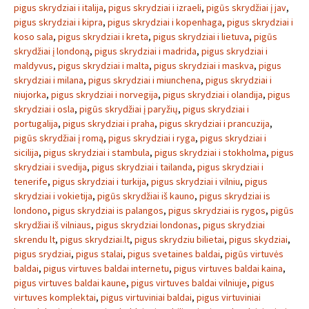
pigus skrydziai i italija
,
pigus skrydziai i izraeli
,
pigūs skrydžiai į jav
,
pigus skrydziai i kipra
,
pigus skrydziai i kopenhaga
,
pigus skrydziai i
koso sala
,
pigus skrydziai i kreta
,
pigus skrydziai i lietuva
,
pigūs
skrydžiai į londoną
,
pigus skrydziai i madrida
,
pigus skrydziai i
maldyvus
,
pigus skrydziai i malta
,
pigus skrydziai i maskva
,
pigus
skrydziai i milana
,
pigus skrydziai i miunchena
,
pigus skrydziai i
niujorka
,
pigus skrydziai i norvegija
,
pigus skrydziai i olandija
,
pigus
skrydziai i osla
,
pigūs skrydžiai į paryžių
,
pigus skrydziai i
portugalija
,
pigus skrydziai i praha
,
pigus skrydziai i prancuzija
,
pigūs skrydžiai į romą
,
pigus skrydziai i ryga
,
pigus skrydziai i
sicilija
,
pigus skrydziai i stambula
,
pigus skrydziai i stokholma
,
pigus
skrydziai i svedija
,
pigus skrydziai i tailanda
,
pigus skrydziai i
tenerife
,
pigus skrydziai i turkija
,
pigus skrydziai i vilniu
,
pigus
skrydziai i vokietija
,
pigūs skrydžiai iš kauno
,
pigus skrydziai is
londono
,
pigus skrydziai is palangos
,
pigus skrydziai is rygos
,
pigūs
skrydžiai iš vilniaus
,
pigus skrydziai londonas
,
pigus skrydziai
skrendu lt
,
pigus skrydziai.lt
,
pigus skrydziu bilietai
,
pigus skydziai
,
pigus srydziai
,
pigus stalai
,
pigus svetaines baldai
,
pigūs virtuvės
baldai
,
pigus virtuves baldai internetu
,
pigus virtuves baldai kaina
,
pigus virtuves baldai kaune
,
pigus virtuves baldai vilniuje
,
pigus
virtuves komplektai
,
pigus virtuviniai baldai
,
pigus virtuviniai