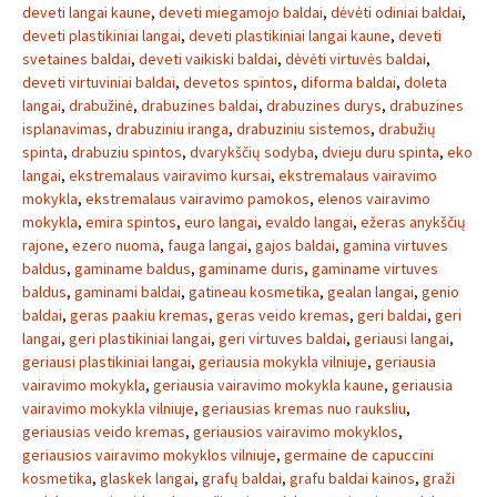
deveti langai kaune
,
deveti miegamojo baldai
,
dėvėti odiniai baldai
,
deveti plastikiniai langai
,
deveti plastikiniai langai kaune
,
deveti
svetaines baldai
,
deveti vaikiski baldai
,
dėvėti virtuvės baldai
,
deveti virtuviniai baldai
,
devetos spintos
,
diforma baldai
,
doleta
langai
,
drabužinė
,
drabuzines baldai
,
drabuzines durys
,
drabuzines
isplanavimas
,
drabuziniu iranga
,
drabuziniu sistemos
,
drabužių
spinta
,
drabuziu spintos
,
dvarykščių sodyba
,
dvieju duru spinta
,
eko
langai
,
ekstremalaus vairavimo kursai
,
ekstremalaus vairavimo
mokykla
,
ekstremalaus vairavimo pamokos
,
elenos vairavimo
mokykla
,
emira spintos
,
euro langai
,
evaldo langai
,
ežeras anykščių
rajone
,
ezero nuoma
,
fauga langai
,
gajos baldai
,
gamina virtuves
baldus
,
gaminame baldus
,
gaminame duris
,
gaminame virtuves
baldus
,
gaminami baldai
,
gatineau kosmetika
,
gealan langai
,
genio
baldai
,
geras paakiu kremas
,
geras veido kremas
,
geri baldai
,
geri
langai
,
geri plastikiniai langai
,
geri virtuves baldai
,
geriausi langai
,
geriausi plastikiniai langai
,
geriausia mokykla vilniuje
,
geriausia
vairavimo mokykla
,
geriausia vairavimo mokykla kaune
,
geriausia
vairavimo mokykla vilniuje
,
geriausias kremas nuo rauksliu
,
geriausias veido kremas
,
geriausios vairavimo mokyklos
,
geriausios vairavimo mokyklos vilniuje
,
germaine de capuccini
kosmetika
,
glaskek langai
,
grafų baldai
,
grafu baldai kainos
,
graži