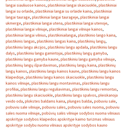
langai siauliuose kainos
,
plastikiniai langai skaiciuokle
,
plastikiniai
langai su orlaide
,
plastikiniai langai su orlaide kaina
,
plastikiniai
langai taurage
,
plastikiniai langai taurageje
,
plastikiniai langai
ukmerge
,
plastikiniai langai utena
,
plastikiniai langai utenoje
,
plastikiniai langai vilniuje
,
plastikiniai langai vilniuje kainos
,
plastikiniai langai vilnius
,
plastikiniailangai
,
plastikinio lango kaina
,
plastikinis langas
,
plastikinis langas kaina
,
plastikinių langų
,
plastikiniu langu akcijos
,
plastikiniu langu apdaila
,
plastikiniu langu
dalys
,
plastikiniu langu gamintojai
,
plastikinių langų gamyba
,
plastikiniu langu gamyba kaune
,
plastikiniu langu gamyba vilniuje
,
plastikinių langų išpardavimas
,
plastikinių langų kaina
,
plastikinių
langų kainos
,
plastikiniu langu kainos kaune
,
plastikiniu langu kainos
klaipedoje
,
plastikiniu langu kainos skaiciuokle
,
plastikiniu langu
kainos vilniuje
,
plastikiniu langu montavimas
,
plastikiniu langu
profiliai
,
plastikiniu langu reguliavimas
,
plastikiniu langu remontas
,
plastikiniu langu skaiciuokle
,
plastikiniu langu spalvos
,
pleiskanoja
veido oda
,
plokstes baldams kaina
,
plunges baldai
,
pobuviu sale
,
pobuviu sale vilniuje
,
pobuviu sales
,
pobuviu sales nuoma
,
pobuviu
sales nuoma vilniuje
,
pobūvių salės vilniuje sodybos nuoma vilniaus
apskrityje sodybos klaipedos apskrityje kaimo turizmas vilniaus
apskrityje sodybu nuoma vilniaus apskrityje sodybos kauno