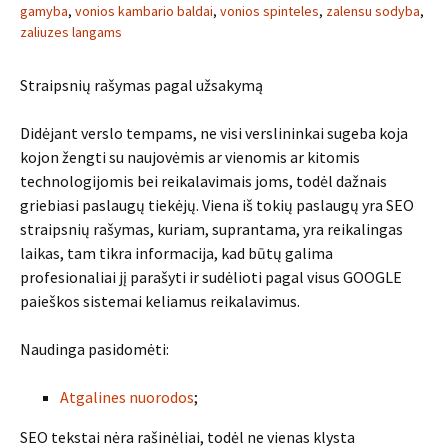
gamyba
,
vonios kambario baldai
,
vonios spinteles
,
zalensu sodyba
,
zaliuzes langams
Straipsnių rašymas pagal užsakymą
Didėjant verslo tempams, ne visi verslininkai sugeba koja
kojon žengti su naujovėmis ar vienomis ar kitomis
technologijomis bei reikalavimais joms, todėl dažnais
griebiasi paslaugų tiekėjų. Viena iš tokių paslaugų yra SEO
straipsnių rašymas, kuriam, suprantama, yra reikalingas
laikas, tam tikra informacija, kad būtų galima
profesionaliai jį parašyti ir sudėlioti pagal visus GOOGLE
paieškos sistemai keliamus reikalavimus.
Naudinga pasidomėti:
Atgalines nuorodos
;
SEO tekstai nėra rašinėliai, todėl ne vienas klysta