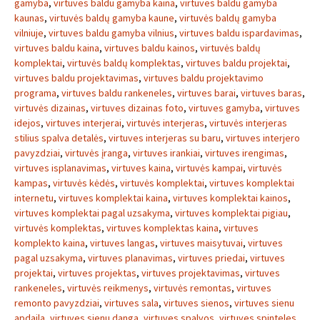
gamyba
,
virtuves baldu gamyba kaina
,
virtuves baldu gamyba
kaunas
,
virtuvės baldų gamyba kaune
,
virtuvės baldų gamyba
vilniuje
,
virtuves baldu gamyba vilnius
,
virtuves baldu ispardavimas
,
virtuves baldu kaina
,
virtuves baldu kainos
,
virtuvės baldų
komplektai
,
virtuvės baldų komplektas
,
virtuves baldu projektai
,
virtuves baldu projektavimas
,
virtuves baldu projektavimo
programa
,
virtuves baldu rankeneles
,
virtuves barai
,
virtuves baras
,
virtuvės dizainas
,
virtuves dizainas foto
,
virtuves gamyba
,
virtuves
idejos
,
virtuves interjerai
,
virtuvės interjeras
,
virtuvės interjeras
stilius spalva detalės
,
virtuves interjeras su baru
,
virtuves interjero
pavyzdziai
,
virtuvės įranga
,
virtuves irankiai
,
virtuves irengimas
,
virtuves isplanavimas
,
virtuves kaina
,
virtuvės kampai
,
virtuvės
kampas
,
virtuvės kėdės
,
virtuvės komplektai
,
virtuves komplektai
internetu
,
virtuves komplektai kaina
,
virtuves komplektai kainos
,
virtuves komplektai pagal uzsakyma
,
virtuves komplektai pigiau
,
virtuvės komplektas
,
virtuves komplektas kaina
,
virtuves
komplekto kaina
,
virtuves langas
,
virtuves maisytuvai
,
virtuves
pagal uzsakyma
,
virtuves planavimas
,
virtuves priedai
,
virtuves
projektai
,
virtuves projektas
,
virtuves projektavimas
,
virtuves
rankeneles
,
virtuvės reikmenys
,
virtuvės remontas
,
virtuves
remonto pavyzdziai
,
virtuves sala
,
virtuves sienos
,
virtuves sienu
apdaila
,
virtuves sienu danga
,
virtuves spalvos
,
virtuves spinteles
,