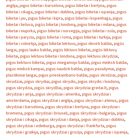
anglija
,
pigus bilietai i barselona
,
pigus bilietai i berlyna
,
pigus
bilietai i cikaga
,
pigus bilietai i dublina
,
pigus bilietai i ispanija
,
pigus
bilietai i jav
,
pigus bilietai i kipra
,
pigus bilietai i kopenhaga
,
pigus
bilietai i lietuva
,
pigūs bilietai į londoną
,
pigus bilietai i milana
,
pigus
bilietai i niujorka
,
pigus bilietai i norvegija
,
pigus bilietai i osla
,
pigus
bilietai i paryziu
,
pigus bilietai i roma
,
pigus bilietai i turkija
,
pigus
bilietai i vokietija
,
pigus bilietai lektuvu
,
pigus deveti baldai
,
pigūs
langai
,
pigus lauko baldai
,
pigūs lėktuvo bilietai
,
pigūs lėktuvų
bilietai
,
pigus lektuvu bilietai i londona
,
pigus lektuvu skrydziai
,
pigus liektuvo bilietai
,
pigus miegamojo baldai
,
pigus minksti baldai
,
pigus minksti kampai
,
pigus naudoti baldai
,
pigus pasiulymai
,
pigus
plastikiniai langai
,
pigus prieskambario baldai
,
pigus skridziai
,
pigus
skrudziai
,
pigus skrydiai
,
pigus skrydis
,
pigus skrydis i londona
,
pigus skrydzia
,
pigūs skrydžiai
,
pigus skrydziai greitai.lt
,
pigus
skrydziai i airija
,
pigus skrydziai i amerika
,
pigus skrydziai i
amsterdama
,
pigus skrydziai i anglija
,
pigus skrydziai i atenus
,
pigus
skrydziai i barselona
,
pigus skrydziai i berlyna
,
pigus skrydziai i
bremena
,
pigus skrydziai i briuseli
,
pigus skrydziai i bulgarija
,
pigus
skrydziai i cikaga
,
pigus skrydziai i danija
,
pigus skrydziai i dublina
,
pigus skrydziai i edinburga
,
pigus skrydziai i frankfurta
,
pigus
skrydziai i graikija
,
pigus skrydziai i gruzija
,
pigus skrydziai i ispanija
,