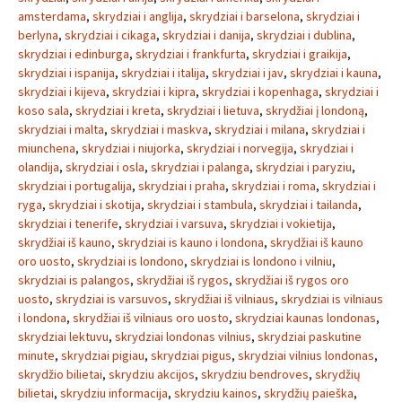
amsterdama
,
skrydziai i anglija
,
skrydziai i barselona
,
skrydziai i
berlyna
,
skrydziai i cikaga
,
skrydziai i danija
,
skrydziai i dublina
,
skrydziai i edinburga
,
skrydziai i frankfurta
,
skrydziai i graikija
,
skrydziai i ispanija
,
skrydziai i italija
,
skrydziai i jav
,
skrydziai i kauna
,
skrydziai i kijeva
,
skrydziai i kipra
,
skrydziai i kopenhaga
,
skrydziai i
koso sala
,
skrydziai i kreta
,
skrydziai i lietuva
,
skrydžiai į londoną
,
skrydziai i malta
,
skrydziai i maskva
,
skrydziai i milana
,
skrydziai i
miunchena
,
skrydziai i niujorka
,
skrydziai i norvegija
,
skrydziai i
olandija
,
skrydziai i osla
,
skrydziai i palanga
,
skrydziai i paryziu
,
skrydziai i portugalija
,
skrydziai i praha
,
skrydziai i roma
,
skrydziai i
ryga
,
skrydziai i skotija
,
skrydziai i stambula
,
skrydziai i tailanda
,
skrydziai i tenerife
,
skrydziai i varsuva
,
skrydziai i vokietija
,
skrydžiai iš kauno
,
skrydziai is kauno i londona
,
skrydžiai iš kauno
oro uosto
,
skrydziai is londono
,
skrydziai is londono i vilniu
,
skrydziai is palangos
,
skrydžiai iš rygos
,
skrydžiai iš rygos oro
uosto
,
skrydziai is varsuvos
,
skrydžiai iš vilniaus
,
skrydziai is vilniaus
i londona
,
skrydžiai iš vilniaus oro uosto
,
skrydziai kaunas londonas
,
skrydziai lektuvu
,
skrydziai londonas vilnius
,
skrydziai paskutine
minute
,
skrydziai pigiau
,
skrydziai pigus
,
skrydziai vilnius londonas
,
skrydžio bilietai
,
skrydziu akcijos
,
skrydziu bendroves
,
skrydžių
bilietai
,
skrydziu informacija
,
skrydziu kainos
,
skrydžių paieška
,