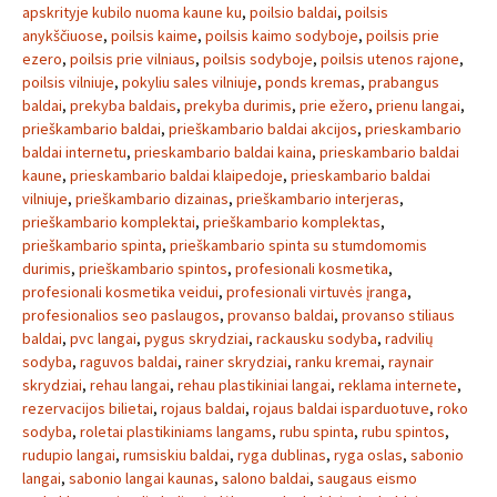
apskrityje kubilo nuoma kaune ku
,
poilsio baldai
,
poilsis
anykščiuose
,
poilsis kaime
,
poilsis kaimo sodyboje
,
poilsis prie
ezero
,
poilsis prie vilniaus
,
poilsis sodyboje
,
poilsis utenos rajone
,
poilsis vilniuje
,
pokyliu sales vilniuje
,
ponds kremas
,
prabangus
baldai
,
prekyba baldais
,
prekyba durimis
,
prie ežero
,
prienu langai
,
prieškambario baldai
,
prieškambario baldai akcijos
,
prieskambario
baldai internetu
,
prieskambario baldai kaina
,
prieskambario baldai
kaune
,
prieskambario baldai klaipedoje
,
prieskambario baldai
vilniuje
,
prieškambario dizainas
,
prieškambario interjeras
,
prieškambario komplektai
,
prieškambario komplektas
,
prieškambario spinta
,
prieškambario spinta su stumdomomis
durimis
,
prieškambario spintos
,
profesionali kosmetika
,
profesionali kosmetika veidui
,
profesionali virtuvės įranga
,
profesionalios seo paslaugos
,
provanso baldai
,
provanso stiliaus
baldai
,
pvc langai
,
pygus skrydziai
,
rackausku sodyba
,
radvilių
sodyba
,
raguvos baldai
,
rainer skrydziai
,
ranku kremai
,
raynair
skrydziai
,
rehau langai
,
rehau plastikiniai langai
,
reklama internete
,
rezervacijos bilietai
,
rojaus baldai
,
rojaus baldai isparduotuve
,
roko
sodyba
,
roletai plastikiniams langams
,
rubu spinta
,
rubu spintos
,
rudupio langai
,
rumsiskiu baldai
,
ryga dublinas
,
ryga oslas
,
sabonio
langai
,
sabonio langai kaunas
,
salono baldai
,
saugaus eismo