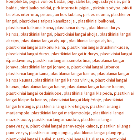
komplektai
,
pigus vonios baldai
,
pigusbilietai
,
pigusskrydziai
,
pinti
baldai
,
pinti lauko baldai
,
pirk internetu pigiau
,
pirksiu sodyba
,
pirkti
bilietus internetu
,
pirties
,
pirties kubilas
,
pirties nuoma
,
plastikinei
langai
,
plastikines talpos kanalizacijai
,
plastikiniai balkonai
,
plastikiniai balkonai kaina
,
plastikiniai durys
,
plastikiniai durys
kainos
,
plastikiniai langai
,
plastikiniai langai akcija
,
plastikiniai langai
akcijos
,
plastikiniai langai alytuje
,
plastikiniai langai alytus
,
plastikiniai langai balkonui kaina
,
plastikiniai langai druskininkuose
,
plastikiniai langai durys
,
plastikiniai langai ir durys
,
plastikiniai langai
išpardavimas
,
plastikiniai langai issimoketinai
,
plastikiniai langai
jonava
,
plastikiniai langai jonavoje
,
plastikiniai langai jurbarke
,
plastikiniai langai kaina
,
plastikiniai langai kainos
,
plastikiniai langai
kainos kaunas
,
plastikiniai langai kainos vilniuje
,
plastikiniai langai
kaunas
,
plastikiniai langai kaune
,
plastikiniai langai kaune kainos
,
plastikiniai langai kedainiuose
,
plastikiniai langai klaipėda
,
plastikiniai
langai klaipeda kainos
,
plastikiniai langai klaipėdoje
,
plastikiniai
langai kretinga
,
plastikiniai langai kretingoje
,
plastikiniai langai
marijampole
,
plastikiniai langai marijampoleje
,
plastikiniai langai
mazeikiuose
,
plastikiniai langai naudoti
,
plastikiniai langai
panevezyje
,
plastikiniai langai panevezyje kainos
,
plastikiniai langai
panevezys
,
plastikiniai langai pigiai
,
plastikiniai langai plungeje
,
plastikiniai langai šiauliai
,
plastikiniai langai šiauliuose
,
plastikiniai