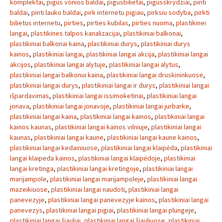
komplektai
,
pigus vonios baldai
,
pigusbilietai
,
pigusskrydziai
,
pinti
baldai
,
pinti lauko baldai
,
pirk internetu pigiau
,
pirksiu sodyba
,
pirkti
bilietus internetu
,
pirties
,
pirties kubilas
,
pirties nuoma
,
plastikinei
langai
,
plastikines talpos kanalizacijai
,
plastikiniai balkonai
,
plastikiniai balkonai kaina
,
plastikiniai durys
,
plastikiniai durys
kainos
,
plastikiniai langai
,
plastikiniai langai akcija
,
plastikiniai langai
akcijos
,
plastikiniai langai alytuje
,
plastikiniai langai alytus
,
plastikiniai langai balkonui kaina
,
plastikiniai langai druskininkuose
,
plastikiniai langai durys
,
plastikiniai langai ir durys
,
plastikiniai langai
išpardavimas
,
plastikiniai langai issimoketinai
,
plastikiniai langai
jonava
,
plastikiniai langai jonavoje
,
plastikiniai langai jurbarke
,
plastikiniai langai kaina
,
plastikiniai langai kainos
,
plastikiniai langai
kainos kaunas
,
plastikiniai langai kainos vilniuje
,
plastikiniai langai
kaunas
,
plastikiniai langai kaune
,
plastikiniai langai kaune kainos
,
plastikiniai langai kedainiuose
,
plastikiniai langai klaipėda
,
plastikiniai
langai klaipeda kainos
,
plastikiniai langai klaipėdoje
,
plastikiniai
langai kretinga
,
plastikiniai langai kretingoje
,
plastikiniai langai
marijampole
,
plastikiniai langai marijampoleje
,
plastikiniai langai
mazeikiuose
,
plastikiniai langai naudoti
,
plastikiniai langai
panevezyje
,
plastikiniai langai panevezyje kainos
,
plastikiniai langai
panevezys
,
plastikiniai langai pigiai
,
plastikiniai langai plungeje
,
plastikiniai langai šiauliai
,
plastikiniai langai šiauliuose
,
plastikiniai