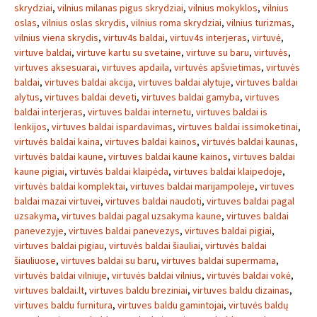
skrydziai
,
vilnius milanas pigus skrydziai
,
vilnius mokyklos
,
vilnius
oslas
,
vilnius oslas skrydis
,
vilnius roma skrydziai
,
vilnius turizmas
,
vilnius viena skrydis
,
virtuv4s baldai
,
virtuv4s interjeras
,
virtuvė
,
virtuve baldai
,
virtuve kartu su svetaine
,
virtuve su baru
,
virtuvės
,
virtuves aksesuarai
,
virtuves apdaila
,
virtuvės apšvietimas
,
virtuvės
baldai
,
virtuves baldai akcija
,
virtuves baldai alytuje
,
virtuves baldai
alytus
,
virtuves baldai deveti
,
virtuves baldai gamyba
,
virtuves
baldai interjeras
,
virtuves baldai internetu
,
virtuves baldai is
lenkijos
,
virtuves baldai ispardavimas
,
virtuves baldai issimoketinai
,
virtuvės baldai kaina
,
virtuves baldai kainos
,
virtuvės baldai kaunas
,
virtuvės baldai kaune
,
virtuves baldai kaune kainos
,
virtuves baldai
kaune pigiai
,
virtuvės baldai klaipėda
,
virtuves baldai klaipedoje
,
virtuvės baldai komplektai
,
virtuves baldai marijampoleje
,
virtuves
baldai mazai virtuvei
,
virtuves baldai naudoti
,
virtuves baldai pagal
uzsakyma
,
virtuves baldai pagal uzsakyma kaune
,
virtuves baldai
panevezyje
,
virtuves baldai panevezys
,
virtuves baldai pigiai
,
virtuves baldai pigiau
,
virtuvės baldai šiauliai
,
virtuvės baldai
šiauliuose
,
virtuves baldai su baru
,
virtuves baldai supermama
,
virtuvės baldai vilniuje
,
virtuvės baldai vilnius
,
virtuvės baldai vokė
,
virtuves baldai.lt
,
virtuves baldu breziniai
,
virtuves baldu dizainas
,
virtuves baldu furnitura
,
virtuves baldu gamintojai
,
virtuvės baldų