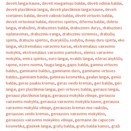
deveti langai kaune
,
deveti miegamojo baldai
,
dėvėti odiniai baldai
,
deveti plastikiniai langai
,
deveti plastikiniai langai kaune
,
deveti
svetaines baldai
,
deveti vaikiski baldai
,
dėvėti virtuvės baldai
,
deveti virtuviniai baldai
,
devetos spintos
,
diforma baldai
,
doleta
langai
,
drabužinė
,
drabuzines baldai
,
drabuzines durys
,
drabuzines
isplanavimas
,
drabuziniu iranga
,
drabuziniu sistemos
,
drabužių
spinta
,
drabuziu spintos
,
dvarykščių sodyba
,
dvieju duru spinta
,
eko
langai
,
ekstremalaus vairavimo kursai
,
ekstremalaus vairavimo
mokykla
,
ekstremalaus vairavimo pamokos
,
elenos vairavimo
mokykla
,
emira spintos
,
euro langai
,
evaldo langai
,
ežeras anykščių
rajone
,
ezero nuoma
,
fauga langai
,
gajos baldai
,
gamina virtuves
baldus
,
gaminame baldus
,
gaminame duris
,
gaminame virtuves
baldus
,
gaminami baldai
,
gatineau kosmetika
,
gealan langai
,
genio
baldai
,
geras paakiu kremas
,
geras veido kremas
,
geri baldai
,
geri
langai
,
geri plastikiniai langai
,
geri virtuves baldai
,
geriausi langai
,
geriausi plastikiniai langai
,
geriausia mokykla vilniuje
,
geriausia
vairavimo mokykla
,
geriausia vairavimo mokykla kaune
,
geriausia
vairavimo mokykla vilniuje
,
geriausias kremas nuo rauksliu
,
geriausias veido kremas
,
geriausios vairavimo mokyklos
,
geriausios vairavimo mokyklos vilniuje
,
germaine de capuccini
kosmetika
,
glaskek langai
,
grafų baldai
,
grafu baldai kainos
,
graži