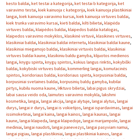
kesto baldai
,
ket testai a kategorija
,
ket testai b kategorija
,
ket
vairavimo testai
,
kiek kainuoja c kategorija
,
kiek kainuoja plastikiniai
langai
,
kiek kainuoja vairavimo kursai
,
kiek kainuoja virtuves baldai
,
kiek trunka vairavimo kursai
,
kieti baldai
,
kilti bilietai
,
klaipėda
virtuves baldai
,
klaipėdos baldai
,
klaipedos baldai katalogas
,
klaipedos vairavimo mokyklos
,
klasikinė virtuvė
,
klasikines virtuves
,
klasikiniai baldai
,
klasikiniai baldai internetu
,
klasikiniai baldai kaune
,
klasikiniai miegamojo baldai
,
klasikiniai virtuvės baldai
,
klasikiniai
virtuves baldai kaune
,
klasikiniu baldu gamyba
,
klijuotos medienos
langai
,
knygu spinta
,
knygų spintos
,
kokius langus rinktis
,
kokybiški
baldai
,
kokybiski virtuves baldai
,
kommerling langai
,
komutacinės
spintos
,
koridoriaus baldai
,
koridoriaus spinta
,
korpusiniai baldai
,
korpusiniai svetaines baldai
,
korpusinių baldų gamyba
,
kubilai
pirtys
,
kubilu nuoma kaune
,
l4ktuvo bilietai
,
labai pigus skrydziai
,
labai sausa veido oda
,
laimutes vairavimo mokykla
,
lakshmi
kosmetika
,
langai
,
langai akcija
,
langai alytuje
,
langai alytus
,
langai
durys
,
langai ir durys
,
langai is vokietijos
,
langai ispardavimas
,
langai
issimoketinai
,
langai kaina
,
langai kainos
,
langai kaunas
,
langai
kaune
,
langai klaipeda
,
langai klaipedoje
,
langai marijampole
,
langai
mediniai
,
langai naudoti
,
langai panevezys
,
langai pasyviam namui
,
langai pigiau
,
langai plastikiniai
,
langai plastikiniai kainos
,
langai