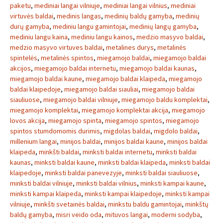
paketu
,
mediniai langai vilniuje
,
mediniai langai vilnius
,
mediniai
virtuvės baldai
,
medinis langas
,
medinių baldų gamyba
,
medinių
durų gamyba
,
mediniu langu gamintojai
,
medinių langų gamyba
,
mediniu langu kaina
,
mediniu langu kainos
,
medzio masyvo baldai
,
medzio masyvo virtuves baldai
,
metalines durys
,
metalinės
spintelės
,
metalinės spintos
,
miegamojo baldai
,
miegamojo baldai
akcijos
,
miegamojo baldai internetu
,
miegamojo baldai kaunas
,
miegamojo baldai kaune
,
miegamojo baldai klaipeda
,
miegamojo
baldai klaipedoje
,
miegamojo baldai siauliai
,
miegamojo baldai
siauliuose
,
miegamojo baldai vilniuje
,
miegamojo baldu komplektai
,
miegamojo komplektai
,
miegamojo komplektai akcija
,
miegamojo
lovos akcija
,
miegamojo spinta
,
miegamojo spintos
,
miegamojo
spintos stumdomomis durimis
,
migdolas baldai
,
migdolo baldai
,
millenium langai
,
minijos baldai
,
minijos baldai kaune
,
minijos baldai
klaipeda
,
minkšti baldai
,
minksti baldai internetu
,
minksti baldai
kaunas
,
minksti baldai kaune
,
minksti baldai klaipeda
,
minksti baldai
klaipedoje
,
minksti baldai panevezyje
,
minksti baldai siauliuose
,
minksti baldai vilniuje
,
minksti baldai vilnius
,
minksti kampai kaune
,
minksti kampai klaipeda
,
minksti kampai klaipedoje
,
minksti kampai
vilniuje
,
minkšti svetainės baldai
,
minkstu baldu gamintojai
,
minkštų
baldų gamyba
,
misri veido oda
,
mituvos langai
,
moderni sodyba
,