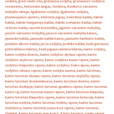
sodyba
,
grazi veido oda
,
gražiausia sodyba
,
graziausios sodybos
vestuvems
,
heinzmann langai
,
i londona
,
ikonikovo vairavimo
mokykla vilniuje
,
ilgakiemio sodyba
,
ilgakiemis sodyba
,
įmontuojamos spintos
,
internetu pigiau
,
isskirtiniai baldai
,
italiski
baldai
,
italiski miegamojo baldai
,
italiski svetaines baldai
,
italiski
virtuves baldai
,
iwostin kosmetika
,
jagmino vairavimo mokykla
,
jasučio vairavimo mokykla
,
jasucio vairavimo mokykla kainos
,
jaunuolio baldai
,
jaunuolio baldai kaune
,
jaunuolio kambario baldai
,
juodasis alksnis baldai
,
jurciu sodyba
,
justluka baldai
,
kada geriausia
pirkti lektuvo bilietus
,
kada pigiausi lektuvu bilietai
,
kaimo sodyba
,
kaimo sodyba dviems
,
kaimo sodybos alytaus rajone
,
kaimo
sodybos anyksciu rajone
,
kaimo sodybos kauno rajone
,
kaimo
sodybos klaipedos rajone
,
kaimo sodybos traku rajone
,
kaimo
sodybos vilniaus rajone
,
kaimo sodybu nuoma
,
kaimo turizmas
,
kaimo turizmas alytaus rajone
,
kaimo turizmas anykščių rajone
,
kaimo turizmas druskininkuose
,
kaimo turizmas dviems
,
kaimo
turizmas dzukijoje
,
kaimo turizmas ignalinos rajone
,
kaimo turizmas
kauno raj
,
kaimo turizmas kauno rajone
,
kaimo turizmas klaipeda
,
kaimo turizmas klaipedos rajone
,
kaimo turizmas lietuvoje
,
kaimo
turizmas moletai
,
kaimo turizmas molėtų rajone
,
kaimo turizmas
moletuose
,
kaimo turizmas panevezio rajone
,
kaimo turizmas
plateliai
,
kaimo turizmas prie ezero
,
kaimo turizmas siauliu rajone
,