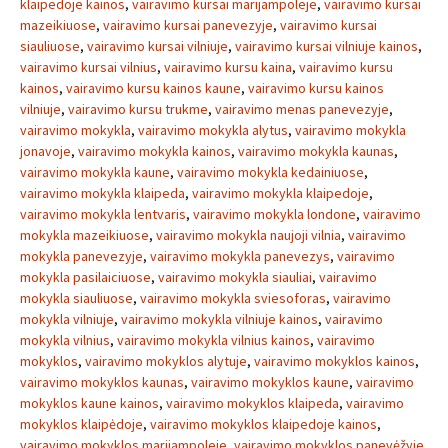
klaipedoje kainos
,
vairavimo kursai marijampoleje
,
vairavimo kursai
mazeikiuose
,
vairavimo kursai panevezyje
,
vairavimo kursai
siauliuose
,
vairavimo kursai vilniuje
,
vairavimo kursai vilniuje kainos
,
vairavimo kursai vilnius
,
vairavimo kursu kaina
,
vairavimo kursu
kainos
,
vairavimo kursu kainos kaune
,
vairavimo kursu kainos
vilniuje
,
vairavimo kursu trukme
,
vairavimo menas panevezyje
,
vairavimo mokykla
,
vairavimo mokykla alytus
,
vairavimo mokykla
jonavoje
,
vairavimo mokykla kainos
,
vairavimo mokykla kaunas
,
vairavimo mokykla kaune
,
vairavimo mokykla kedainiuose
,
vairavimo mokykla klaipeda
,
vairavimo mokykla klaipedoje
,
vairavimo mokykla lentvaris
,
vairavimo mokykla londone
,
vairavimo
mokykla mazeikiuose
,
vairavimo mokykla naujoji vilnia
,
vairavimo
mokykla panevezyje
,
vairavimo mokykla panevezys
,
vairavimo
mokykla pasilaiciuose
,
vairavimo mokykla siauliai
,
vairavimo
mokykla siauliuose
,
vairavimo mokykla sviesoforas
,
vairavimo
mokykla vilniuje
,
vairavimo mokykla vilniuje kainos
,
vairavimo
mokykla vilnius
,
vairavimo mokykla vilnius kainos
,
vairavimo
mokyklos
,
vairavimo mokyklos alytuje
,
vairavimo mokyklos kainos
,
vairavimo mokyklos kaunas
,
vairavimo mokyklos kaune
,
vairavimo
mokyklos kaune kainos
,
vairavimo mokyklos klaipeda
,
vairavimo
mokyklos klaipėdoje
,
vairavimo mokyklos klaipedoje kainos
,
vairavimo mokyklos marijampoleje
,
vairavimo mokyklos panevėžyje
,