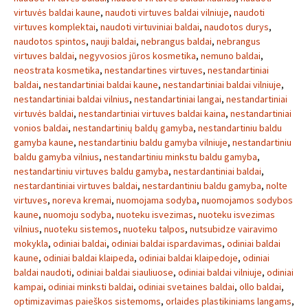
virtuvės baldai kaune
,
naudoti virtuves baldai vilniuje
,
naudoti
virtuves komplektai
,
naudoti virtuviniai baldai
,
naudotos durys
,
naudotos spintos
,
nauji baldai
,
nebrangus baldai
,
nebrangus
virtuves baldai
,
negyvosios jūros kosmetika
,
nemuno baldai
,
neostrata kosmetika
,
nestandartines virtuves
,
nestandartiniai
baldai
,
nestandartiniai baldai kaune
,
nestandartiniai baldai vilniuje
,
nestandartiniai baldai vilnius
,
nestandartiniai langai
,
nestandartiniai
virtuvės baldai
,
nestandartiniai virtuves baldai kaina
,
nestandartiniai
vonios baldai
,
nestandartinių baldų gamyba
,
nestandartiniu baldu
gamyba kaune
,
nestandartiniu baldu gamyba vilniuje
,
nestandartiniu
baldu gamyba vilnius
,
nestandartiniu minkstu baldu gamyba
,
nestandartiniu virtuves baldu gamyba
,
nestardantiniai baldai
,
nestardantiniai virtuves baldai
,
nestardantiniu baldu gamyba
,
nolte
virtuves
,
noreva kremai
,
nuomojama sodyba
,
nuomojamos sodybos
kaune
,
nuomoju sodyba
,
nuoteku isvezimas
,
nuoteku isvezimas
vilnius
,
nuoteku sistemos
,
nuoteku talpos
,
nutsubidze vairavimo
mokykla
,
odiniai baldai
,
odiniai baldai ispardavimas
,
odiniai baldai
kaune
,
odiniai baldai klaipeda
,
odiniai baldai klaipedoje
,
odiniai
baldai naudoti
,
odiniai baldai siauliuose
,
odiniai baldai vilniuje
,
odiniai
kampai
,
odiniai minksti baldai
,
odiniai svetaines baldai
,
ollo baldai
,
optimizavimas paieškos sistemoms
,
orlaides plastikiniams langams
,