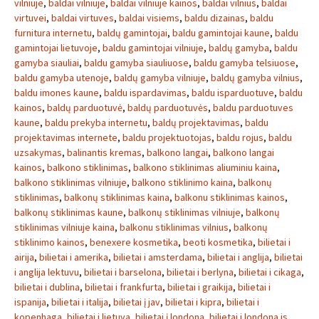
vilniuje
,
baldai vilniuje
,
baldai vilniuje kainos
,
baldai vilnius
,
baldai
virtuvei
,
baldai virtuves
,
baldai visiems
,
baldu dizainas
,
baldu
furnitura internetu
,
baldų gamintojai
,
baldu gamintojai kaune
,
baldu
gamintojai lietuvoje
,
baldu gamintojai vilniuje
,
baldų gamyba
,
baldu
gamyba siauliai
,
baldu gamyba siauliuose
,
baldu gamyba telsiuose
,
baldu gamyba utenoje
,
baldų gamyba vilniuje
,
baldų gamyba vilnius
,
baldu imones kaune
,
baldu ispardavimas
,
baldu isparduotuve
,
baldu
kainos
,
baldų parduotuvė
,
baldų parduotuvės
,
baldu parduotuves
kaune
,
baldu prekyba internetu
,
baldų projektavimas
,
baldu
projektavimas internete
,
baldu projektuotojas
,
baldu rojus
,
baldu
uzsakymas
,
balinantis kremas
,
balkono langai
,
balkono langai
kainos
,
balkono stiklinimas
,
balkono stiklinimas aliuminiu kaina
,
balkono stiklinimas vilniuje
,
balkono stiklinimo kaina
,
balkonų
stiklinimas
,
balkonų stiklinimas kaina
,
balkonu stiklinimas kainos
,
balkonų stiklinimas kaune
,
balkonų stiklinimas vilniuje
,
balkonų
stiklinimas vilniuje kaina
,
balkonu stiklinimas vilnius
,
balkonų
stiklinimo kainos
,
benexere kosmetika
,
beoti kosmetika
,
bilietai i
airija
,
bilietai i amerika
,
bilietai i amsterdama
,
bilietai i anglija
,
bilietai
i anglija lektuvu
,
bilietai i barselona
,
bilietai i berlyna
,
bilietai i cikaga
,
bilietai i dublina
,
bilietai i frankfurta
,
bilietai i graikija
,
bilietai i
ispanija
,
bilietai i italija
,
bilietai į jav
,
bilietai i kipra
,
bilietai i
kopenhaga
,
bilietai i lietuva
,
bilietai į londoną
,
bilietai i londona is