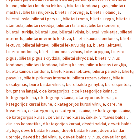
kauno
,
bilietai i londona lektuvu
,
bilietai i londona pigus
,
bilietai i
maskva
,
bilietai i niujorka
,
bilietai i norvegija
,
bilietai i olandija
,
bilietai i osla
,
bilietai i paryziu
,
bilietai i roma
,
bilietai i ryga
,
bilietai i
stambula
,
bilietai i svedija
,
bilietai i tailanda
,
bilietai i tenerife
,
bilietai i turkija
,
bilietai i usa
,
bilietai i vilniu
,
bilietai i vokietija
,
bilietai
internetu
,
bilietai internetu lektuvu
,
bilietai kaunas londonas
,
bilietai
lektuvo
,
bilietai lėktuvu
,
bilietai lektuvu pigiau
,
bilietai lektuvui
,
bilietai londonas
,
bilietai londonas vilnius
,
bilietai pigiau
,
bilietai
pigus
,
bilietai pigus skrydziai
,
bilietai skrydziai
,
bilietai vilnius
londonas
,
bilietas i londona
,
bilietų kainos
,
bilietu kainos i anglija
,
bilietu kainos i londona
,
bilietu kainos lektuvu
,
bilietu paieska
,
bilietų
pasaulis
,
bilietu pirkimas internetu
,
bilietu rezervavimas
,
bilietu
uzsakymas
,
biuro baldai vilnius
,
biuro baldu gamyba
,
biuro spintos
,
brugmann langai
,
c ce kategorijos
,
c ce kategorijos kaina
,
c
kategorija kaina
,
c kategorijos kaina
,
c kategorijos kursai
,
c
kategorijos kursai kaune
,
c kategorijos kursai vilniuje
,
careline
kosmetika
,
ce kategorija
,
ce kategorija kaina
,
ce kategorijos kaina
,
ce kategorijos kursai
,
ce vairavimo kursai
,
čekiški virtuvės baldai
,
clinians kosmetika
,
d kategorijos kursai
,
dėvėti baldai
,
deveti baldai
alytuje
,
deveti baldai kaunas
,
dėvėti baldai kaune
,
deveti baldai
utenoje
,
deveti baldai vilniuje
,
deveti baldai vilnius
,
deveti langai
,