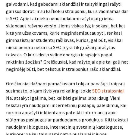
galvodami, kad gebėdami sklandžiai ir taisyklingai rašyti
gali susidoroti ir su kažkokiu straipsniu, kuris vadinamas dar
ir SEO. Apie tai nieko nenutuokdami rašytojai griebia
sklandaus rašymo verslo. Jiems viskas lyg ir sekasi, bet kas
kita yra užsakovams, kurie mėgindami sutaupyti, renkasi
gimnazistų ar studentų rašliavas, kurios, gal būt, visiškai
nieko bendro neturi su SEO ir yra tik gražiai parašytas
tekstas. O kur teksto vidinė energija ir sąsajos pagal
raktinius žodžius? Greičiausiai, kad rašytojai apie tai gali net
negirdėję būti, bet tekstus ir straipsnius rašo sklandžiai.
Greičiausiai dažnam pamačiusiam tokį ar panašų straipsnį
susimasto, o kam išvis yra reikalingi tokie
SEO straipsniai
.
Na, atsakyti galima, bet kalbėti galima labai daug. Vieni
tekstai yra naudojami internetinių puslapių paleidimui, kai
norima aprašyti ir klientams pateikti informaciją apie
siūlomas paslaugas ar parduodamus produktus. Kiti tekstai
naudojami bloguose, internetinių svetainių kataloguose,
kuriuose yra jau talpinami patys puslapiai ir juose