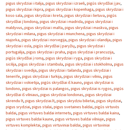
pigus skrydziai i italija
,
pigus skrydziai i izraeli
,
pigūs skrydžiai į jav
,
pigus skrydziai i kipra
,
pigus skrydziai i kopenhaga
,
pigus skrydziai i
koso sala
,
pigus skrydziai i kreta
,
pigus skrydziai i lietuva
,
pigūs
skrydžiai į londoną
,
pigus skrydziai i madrida
,
pigus skrydziai i
maldyvus
,
pigus skrydziai i malta
,
pigus skrydziai i maskva
,
pigus
skrydziai i milana
,
pigus skrydziai i miunchena
,
pigus skrydziai i
niujorka
,
pigus skrydziai i norvegija
,
pigus skrydziai i olandija
,
pigus
skrydziai i osla
,
pigūs skrydžiai į paryžių
,
pigus skrydziai i
portugalija
,
pigus skrydziai i praha
,
pigus skrydziai i prancuzija
,
pigūs skrydžiai į romą
,
pigus skrydziai i ryga
,
pigus skrydziai i
sicilija
,
pigus skrydziai i stambula
,
pigus skrydziai i stokholma
,
pigus
skrydziai i svedija
,
pigus skrydziai i tailanda
,
pigus skrydziai i
tenerife
,
pigus skrydziai i turkija
,
pigus skrydziai i vilniu
,
pigus
skrydziai i vokietija
,
pigūs skrydžiai iš kauno
,
pigus skrydziai is
londono
,
pigus skrydziai is palangos
,
pigus skrydziai is rygos
,
pigūs
skrydžiai iš vilniaus
,
pigus skrydziai londonas
,
pigus skrydziai
skrendu lt
,
pigus skrydziai.lt
,
pigus skrydziu bilietai
,
pigus skydziai
,
pigus srydziai
,
pigus stalai
,
pigus svetaines baldai
,
pigūs virtuvės
baldai
,
pigus virtuves baldai internetu
,
pigus virtuves baldai kaina
,
pigus virtuves baldai kaune
,
pigus virtuves baldai vilniuje
,
pigus
virtuves komplektai
,
pigus virtuviniai baldai
,
pigus virtuviniai