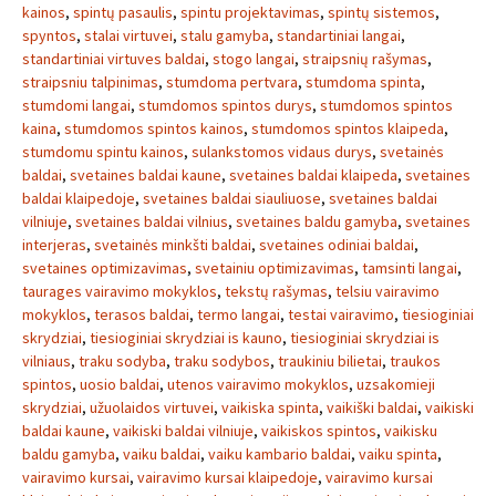
kainos
,
spintų pasaulis
,
spintu projektavimas
,
spintų sistemos
,
spyntos
,
stalai virtuvei
,
stalu gamyba
,
standartiniai langai
,
standartiniai virtuves baldai
,
stogo langai
,
straipsnių rašymas
,
straipsniu talpinimas
,
stumdoma pertvara
,
stumdoma spinta
,
stumdomi langai
,
stumdomos spintos durys
,
stumdomos spintos
kaina
,
stumdomos spintos kainos
,
stumdomos spintos klaipeda
,
stumdomu spintu kainos
,
sulankstomos vidaus durys
,
svetainės
baldai
,
svetaines baldai kaune
,
svetaines baldai klaipeda
,
svetaines
baldai klaipedoje
,
svetaines baldai siauliuose
,
svetaines baldai
vilniuje
,
svetaines baldai vilnius
,
svetaines baldu gamyba
,
svetaines
interjeras
,
svetainės minkšti baldai
,
svetaines odiniai baldai
,
svetaines optimizavimas
,
svetainiu optimizavimas
,
tamsinti langai
,
taurages vairavimo mokyklos
,
tekstų rašymas
,
telsiu vairavimo
mokyklos
,
terasos baldai
,
termo langai
,
testai vairavimo
,
tiesioginiai
skrydziai
,
tiesioginiai skrydziai is kauno
,
tiesioginiai skrydziai is
vilniaus
,
traku sodyba
,
traku sodybos
,
traukiniu bilietai
,
traukos
spintos
,
uosio baldai
,
utenos vairavimo mokyklos
,
uzsakomieji
skrydziai
,
užuolaidos virtuvei
,
vaikiska spinta
,
vaikiški baldai
,
vaikiski
baldai kaune
,
vaikiski baldai vilniuje
,
vaikiskos spintos
,
vaikisku
baldu gamyba
,
vaiku baldai
,
vaiku kambario baldai
,
vaiku spinta
,
vairavimo kursai
,
vairavimo kursai klaipedoje
,
vairavimo kursai