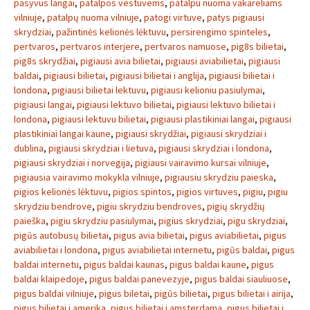
pasyvus langai
,
patalpos vestuvems
,
patalpu nuoma vakareliams
vilniuje
,
patalpų nuoma vilniuje
,
patogi virtuve
,
patys pigiausi
skrydziai
,
pažintinės kelionės lėktuvu
,
persirengimo spinteles
,
pertvaros
,
pertvaros interjere
,
pertvaros namuose
,
pig8s bilietai
,
pig8s skrydžiai
,
pigiausi avia bilietai
,
pigiausi aviabilietai
,
pigiausi
baldai
,
pigiausi bilietai
,
pigiausi bilietai i anglija
,
pigiausi bilietai i
londona
,
pigiausi bilietai lektuvu
,
pigiausi kelioniu pasiulymai
,
pigiausi langai
,
pigiausi lektuvo bilietai
,
pigiausi lektuvo bilietai i
londona
,
pigiausi lektuvu bilietai
,
pigiausi plastikiniai langai
,
pigiausi
plastikiniai langai kaune
,
pigiausi skrydžiai
,
pigiausi skrydziai i
dublina
,
pigiausi skrydziai i lietuva
,
pigiausi skrydziai i londona
,
pigiausi skrydziai i norvegija
,
pigiausi vairavimo kursai vilniuje
,
pigiausia vairavimo mokykla vilniuje
,
pigiausiu skrydziu paieska
,
pigios kelionės lėktuvu
,
pigios spintos
,
pigios virtuves
,
pigiu
,
pigiu
skrydziu bendrove
,
pigiu skrydziu bendroves
,
pigių skrydžių
paieška
,
pigiu skrydziu pasiulymai
,
pigius skrydziai
,
pigu skrydziai
,
pigūs autobusų bilietai
,
pigus avia bilietai
,
pigus aviabilietai
,
pigus
aviabilietai i londona
,
pigus aviabilietai internetu
,
pigūs baldai
,
pigus
baldai internetu
,
pigus baldai kaunas
,
pigus baldai kaune
,
pigus
baldai klaipedoje
,
pigus baldai panevezyje
,
pigus baldai siauliuose
,
pigus baldai vilniuje
,
pigus biletai
,
pigūs bilietai
,
pigus bilietai i airija
,
pigus bilietai i amerika
,
pigus bilietai i amsterdama
,
pigus bilietai i