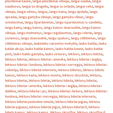
plastikiniai kaune
,
langai plastikiniai vilniuje
,
langai siauliai
,
langai
siauliuose
,
langai su drugeliu
,
langai su orlaide
,
langai veka
,
langai
vilniuje
,
langai vilnius
,
langas
,
lango kaina
,
langu apdaila
,
langu
apvadai
,
langų gamyba vilniuje
,
langu gamyba vilnius
,
langu
ismatavimai
,
langų išpardavimas
,
langu ispardavimas is sandelio
,
langu kaina
,
langų kainos
,
langu kainos skaiciuokle
,
langu kainos
vilniuje
,
langu matmenys
,
langu reguliavimas
,
langu roletai
,
langų
sistemos
,
langu skaiciuokle
,
langu spalvos
,
langų stiklinimas
,
langu
stiklinimas vilniuje
,
laukininku vairavimo mokykla
,
lauko baldai
,
lauko
baldai akcija
,
lauko baldai kainos
,
lauko baldai kaune
,
lauko baldai
pinti
,
lauko baldu gamyba
,
lauko virtuves
,
lektuvo
,
lektuvo biletai
,
lėktuvo bilietai
,
lektuvo bilietai i amerika
,
lektuvo bilietai i anglija
,
lektuvo bilietai i londona
,
lektuvo bilietai i norvegija
,
lektuvo bilietai i
vokietija
,
lėktuvo bilietai internetu
,
lektuvo bilietas
,
lėktuvo bilietu
kainos
,
lektuvo kaina
,
lektuvo nuoma
,
lektuvo skrydziai
,
lektuvu
,
lektuvu bileitai
,
lektuvu biletai
,
lektuvu bilieta
,
lėktuvų bilietai
,
lektuvu bilietai i amerika
,
lektuvu bilietai i anglija
,
lektuvu bilietai i
dublina
,
lektuvu bilietai i jav
,
lektuvu bilietai i lietuva
,
lektuvu bilietai i
londona
,
lektuvu bilietai i norvegija
,
lėktuvų bilietai internetu
,
lektuvu bilietai paskutine minute
,
lektuvu bilietai pigiau
,
lektuvu
bilietai pigiausi
,
lektuvu bilietai pigus
,
lektuvu bilietai.lt
,
lektuvu
bilietu kainos
,
lektuvu kainos
,
lėktuvų skrydžiai
,
lėktuvų skrydžiai iš