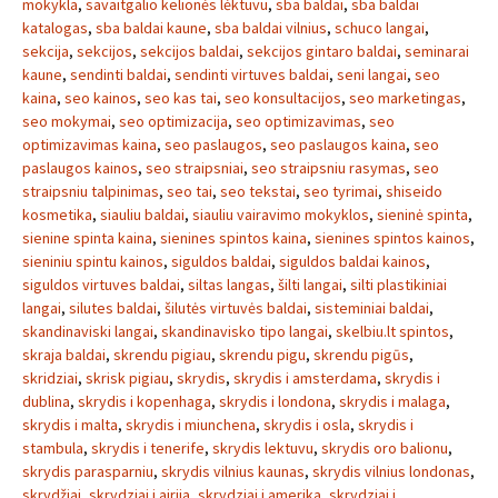
mokykla
,
savaitgalio kelionės lėktuvu
,
sba baldai
,
sba baldai
katalogas
,
sba baldai kaune
,
sba baldai vilnius
,
schuco langai
,
sekcija
,
sekcijos
,
sekcijos baldai
,
sekcijos gintaro baldai
,
seminarai
kaune
,
sendinti baldai
,
sendinti virtuves baldai
,
seni langai
,
seo
kaina
,
seo kainos
,
seo kas tai
,
seo konsultacijos
,
seo marketingas
,
seo mokymai
,
seo optimizacija
,
seo optimizavimas
,
seo
optimizavimas kaina
,
seo paslaugos
,
seo paslaugos kaina
,
seo
paslaugos kainos
,
seo straipsniai
,
seo straipsniu rasymas
,
seo
straipsniu talpinimas
,
seo tai
,
seo tekstai
,
seo tyrimai
,
shiseido
kosmetika
,
siauliu baldai
,
siauliu vairavimo mokyklos
,
sieninė spinta
,
sienine spinta kaina
,
sienines spintos kaina
,
sienines spintos kainos
,
sieniniu spintu kainos
,
siguldos baldai
,
siguldos baldai kainos
,
siguldos virtuves baldai
,
siltas langas
,
šilti langai
,
silti plastikiniai
langai
,
silutes baldai
,
šilutės virtuvės baldai
,
sisteminiai baldai
,
skandinaviski langai
,
skandinavisko tipo langai
,
skelbiu.lt spintos
,
skraja baldai
,
skrendu pigiau
,
skrendu pigu
,
skrendu pigūs
,
skridziai
,
skrisk pigiau
,
skrydis
,
skrydis i amsterdama
,
skrydis i
dublina
,
skrydis i kopenhaga
,
skrydis i londona
,
skrydis i malaga
,
skrydis i malta
,
skrydis i miunchena
,
skrydis i osla
,
skrydis i
stambula
,
skrydis i tenerife
,
skrydis lektuvu
,
skrydis oro balionu
,
skrydis parasparniu
,
skrydis vilnius kaunas
,
skrydis vilnius londonas
,
skrydžiai
,
skrydziai i airija
,
skrydziai i amerika
,
skrydziai i