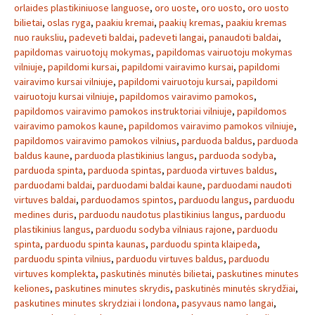
orlaides plastikiniuose languose
,
oro uoste
,
oro uosto
,
oro uosto
bilietai
,
oslas ryga
,
paakiu kremai
,
paakių kremas
,
paakiu kremas
nuo rauksliu
,
padeveti baldai
,
padeveti langai
,
panaudoti baldai
,
papildomas vairuotojų mokymas
,
papildomas vairuotoju mokymas
vilniuje
,
papildomi kursai
,
papildomi vairavimo kursai
,
papildomi
vairavimo kursai vilniuje
,
papildomi vairuotoju kursai
,
papildomi
vairuotoju kursai vilniuje
,
papildomos vairavimo pamokos
,
papildomos vairavimo pamokos instruktoriai vilniuje
,
papildomos
vairavimo pamokos kaune
,
papildomos vairavimo pamokos vilniuje
,
papildomos vairavimo pamokos vilnius
,
parduoda baldus
,
parduoda
baldus kaune
,
parduoda plastikinius langus
,
parduoda sodyba
,
parduoda spinta
,
parduoda spintas
,
parduoda virtuves baldus
,
parduodami baldai
,
parduodami baldai kaune
,
parduodami naudoti
virtuves baldai
,
parduodamos spintos
,
parduodu langus
,
parduodu
medines duris
,
parduodu naudotus plastikinius langus
,
parduodu
plastikinius langus
,
parduodu sodyba vilniaus rajone
,
parduodu
spinta
,
parduodu spinta kaunas
,
parduodu spinta klaipeda
,
parduodu spinta vilnius
,
parduodu virtuves baldus
,
parduodu
virtuves komplekta
,
paskutinės minutės bilietai
,
paskutines minutes
keliones
,
paskutines minutes skrydis
,
paskutinės minutės skrydžiai
,
paskutines minutes skrydziai i londona
,
pasyvaus namo langai
,