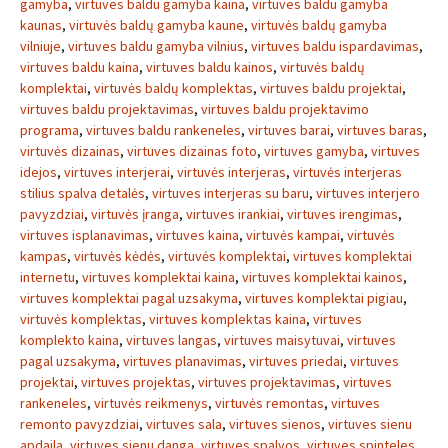
gamyba
,
virtuves baldu gamyba kaina
,
virtuves baldu gamyba
kaunas
,
virtuvės baldų gamyba kaune
,
virtuvės baldų gamyba
vilniuje
,
virtuves baldu gamyba vilnius
,
virtuves baldu ispardavimas
,
virtuves baldu kaina
,
virtuves baldu kainos
,
virtuvės baldų
komplektai
,
virtuvės baldų komplektas
,
virtuves baldu projektai
,
virtuves baldu projektavimas
,
virtuves baldu projektavimo
programa
,
virtuves baldu rankeneles
,
virtuves barai
,
virtuves baras
,
virtuvės dizainas
,
virtuves dizainas foto
,
virtuves gamyba
,
virtuves
idejos
,
virtuves interjerai
,
virtuvės interjeras
,
virtuvės interjeras
stilius spalva detalės
,
virtuves interjeras su baru
,
virtuves interjero
pavyzdziai
,
virtuvės įranga
,
virtuves irankiai
,
virtuves irengimas
,
virtuves isplanavimas
,
virtuves kaina
,
virtuvės kampai
,
virtuvės
kampas
,
virtuvės kėdės
,
virtuvės komplektai
,
virtuves komplektai
internetu
,
virtuves komplektai kaina
,
virtuves komplektai kainos
,
virtuves komplektai pagal uzsakyma
,
virtuves komplektai pigiau
,
virtuvės komplektas
,
virtuves komplektas kaina
,
virtuves
komplekto kaina
,
virtuves langas
,
virtuves maisytuvai
,
virtuves
pagal uzsakyma
,
virtuves planavimas
,
virtuves priedai
,
virtuves
projektai
,
virtuves projektas
,
virtuves projektavimas
,
virtuves
rankeneles
,
virtuvės reikmenys
,
virtuvės remontas
,
virtuves
remonto pavyzdziai
,
virtuves sala
,
virtuves sienos
,
virtuves sienu
apdaila
,
virtuves sienu danga
,
virtuves spalvos
,
virtuves spinteles
,