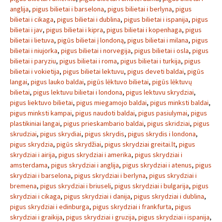
anglija
,
pigus bilietai i barselona
,
pigus bilietai i berlyna
,
pigus
bilietai i cikaga
,
pigus bilietai i dublina
,
pigus bilietai i ispanija
,
pigus
bilietai i jav
,
pigus bilietai i kipra
,
pigus bilietai i kopenhaga
,
pigus
bilietai i lietuva
,
pigūs bilietai į londoną
,
pigus bilietai i milana
,
pigus
bilietai i niujorka
,
pigus bilietai i norvegija
,
pigus bilietai i osla
,
pigus
bilietai i paryziu
,
pigus bilietai i roma
,
pigus bilietai i turkija
,
pigus
bilietai i vokietija
,
pigus bilietai lektuvu
,
pigus deveti baldai
,
pigūs
langai
,
pigus lauko baldai
,
pigūs lėktuvo bilietai
,
pigūs lėktuvų
bilietai
,
pigus lektuvu bilietai i londona
,
pigus lektuvu skrydziai
,
pigus liektuvo bilietai
,
pigus miegamojo baldai
,
pigus minksti baldai
,
pigus minksti kampai
,
pigus naudoti baldai
,
pigus pasiulymai
,
pigus
plastikiniai langai
,
pigus prieskambario baldai
,
pigus skridziai
,
pigus
skrudziai
,
pigus skrydiai
,
pigus skrydis
,
pigus skrydis i londona
,
pigus skrydzia
,
pigūs skrydžiai
,
pigus skrydziai greitai.lt
,
pigus
skrydziai i airija
,
pigus skrydziai i amerika
,
pigus skrydziai i
amsterdama
,
pigus skrydziai i anglija
,
pigus skrydziai i atenus
,
pigus
skrydziai i barselona
,
pigus skrydziai i berlyna
,
pigus skrydziai i
bremena
,
pigus skrydziai i briuseli
,
pigus skrydziai i bulgarija
,
pigus
skrydziai i cikaga
,
pigus skrydziai i danija
,
pigus skrydziai i dublina
,
pigus skrydziai i edinburga
,
pigus skrydziai i frankfurta
,
pigus
skrydziai i graikija
,
pigus skrydziai i gruzija
,
pigus skrydziai i ispanija
,