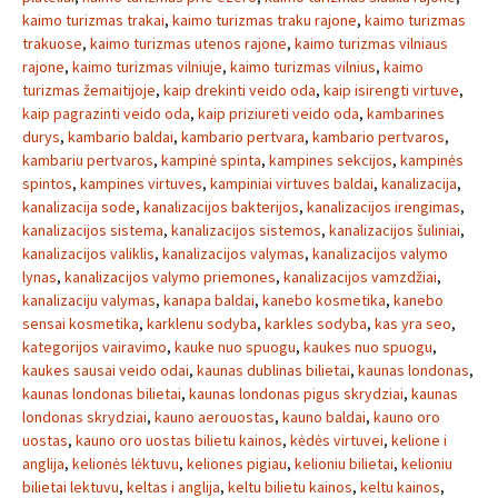
kaimo turizmas trakai
,
kaimo turizmas traku rajone
,
kaimo turizmas
trakuose
,
kaimo turizmas utenos rajone
,
kaimo turizmas vilniaus
rajone
,
kaimo turizmas vilniuje
,
kaimo turizmas vilnius
,
kaimo
turizmas žemaitijoje
,
kaip drekinti veido oda
,
kaip isirengti virtuve
,
kaip pagrazinti veido oda
,
kaip priziureti veido oda
,
kambarines
durys
,
kambario baldai
,
kambario pertvara
,
kambario pertvaros
,
kambariu pertvaros
,
kampinė spinta
,
kampines sekcijos
,
kampinės
spintos
,
kampines virtuves
,
kampiniai virtuves baldai
,
kanalizacija
,
kanalizacija sode
,
kanalizacijos bakterijos
,
kanalizacijos irengimas
,
kanalizacijos sistema
,
kanalizacijos sistemos
,
kanalizacijos šuliniai
,
kanalizacijos valiklis
,
kanalizacijos valymas
,
kanalizacijos valymo
lynas
,
kanalizacijos valymo priemones
,
kanalizacijos vamzdžiai
,
kanalizaciju valymas
,
kanapa baldai
,
kanebo kosmetika
,
kanebo
sensai kosmetika
,
karklenu sodyba
,
karkles sodyba
,
kas yra seo
,
kategorijos vairavimo
,
kauke nuo spuogu
,
kaukes nuo spuogu
,
kaukes sausai veido odai
,
kaunas dublinas bilietai
,
kaunas londonas
,
kaunas londonas bilietai
,
kaunas londonas pigus skrydziai
,
kaunas
londonas skrydziai
,
kauno aerouostas
,
kauno baldai
,
kauno oro
uostas
,
kauno oro uostas bilietu kainos
,
kėdės virtuvei
,
kelione i
anglija
,
kelionės lėktuvu
,
keliones pigiau
,
kelioniu bilietai
,
kelioniu
bilietai lektuvu
,
keltas i anglija
,
keltu bilietu kainos
,
keltu kainos
,