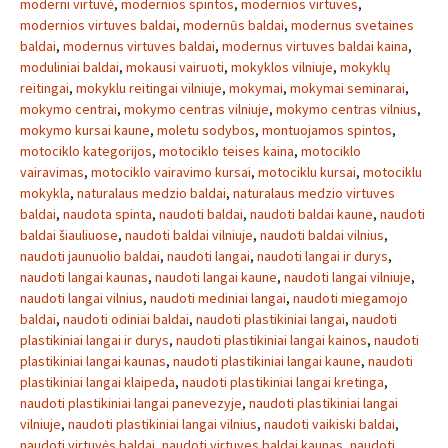
moderni virtuvė
,
modernios spintos
,
modernios virtuves
,
modernios virtuves baldai
,
modernūs baldai
,
modernus svetaines
baldai
,
modernus virtuves baldai
,
modernus virtuves baldai kaina
,
moduliniai baldai
,
mokausi vairuoti
,
mokyklos vilniuje
,
mokyklų
reitingai
,
mokyklu reitingai vilniuje
,
mokymai
,
mokymai seminarai
,
mokymo centrai
,
mokymo centras vilniuje
,
mokymo centras vilnius
,
mokymo kursai kaune
,
moletu sodybos
,
montuojamos spintos
,
motociklo kategorijos
,
motociklo teises kaina
,
motociklo
vairavimas
,
motociklo vairavimo kursai
,
motociklu kursai
,
motociklu
mokykla
,
naturalaus medzio baldai
,
naturalaus medzio virtuves
baldai
,
naudota spinta
,
naudoti baldai
,
naudoti baldai kaune
,
naudoti
baldai šiauliuose
,
naudoti baldai vilniuje
,
naudoti baldai vilnius
,
naudoti jaunuolio baldai
,
naudoti langai
,
naudoti langai ir durys
,
naudoti langai kaunas
,
naudoti langai kaune
,
naudoti langai vilniuje
,
naudoti langai vilnius
,
naudoti mediniai langai
,
naudoti miegamojo
baldai
,
naudoti odiniai baldai
,
naudoti plastikiniai langai
,
naudoti
plastikiniai langai ir durys
,
naudoti plastikiniai langai kainos
,
naudoti
plastikiniai langai kaunas
,
naudoti plastikiniai langai kaune
,
naudoti
plastikiniai langai klaipeda
,
naudoti plastikiniai langai kretinga
,
naudoti plastikiniai langai panevezyje
,
naudoti plastikiniai langai
vilniuje
,
naudoti plastikiniai langai vilnius
,
naudoti vaikiski baldai
,
naudoti virtuvės baldai
,
naudoti virtuves baldai kaunas
,
naudoti