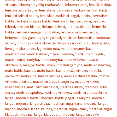
vilniaus
,
lėktuvų skrydžių tvarkaraštis
,
lektuvubilietai
,
lenkiški baldai
,
lenkiski baldai kaune
,
lenkiski baldai vilniuje
,
lenkiski minksti baldai
,
lenkiski odiniai baldai
,
lenkiski plastikiniai langai
,
lenkiski svetaines
baldai
,
lenkiški virtuvės baldai
,
lenkiski virtuviniai baldai
,
liektuvo
biletai
,
liektuvo bilietai
,
liektuvu biletai
,
liektuvu bilietai
,
lietuviški
baldai
,
lietuviski miegamojo baldai
,
lietuviski virtuves baldai
,
lietuvos baldu gamintojai
,
lingiu sodyba
,
lirene kosmetika
,
londonas
vilnius
,
londonas vilnius skrydziai
,
losjonas nuo spuogu
,
lova spinta
,
lovu gamyba kaune
,
lygi veido oda
,
madara kosmetika
,
maitinamasis veido kremas
,
majoru sodyba
,
manikiuro mokykla
,
mano saunioji sodyba
,
mano sodyba
,
mano virtuvė
,
masazo
akademija
,
masyvo baldai
,
masyvo baldu gamyba
,
matis kosmetika
,
mato baldai kaunas
,
mato baldai kaune
,
maža virtuvė
,
mazeikiu
vairavimo mokyklos
,
mazos virtuves
,
mažos virtuvės baldai
,
mažos
virtuvės dizainas
,
mazos virtuves interjeras
,
mazos virtuves
isplanavimas
,
mazu virtuviu baldai
,
medinės durys
,
medinės lauko
durys
,
medines spintos
,
medines virtuves
,
mediniai ar plastikiniai
langai
,
mediniai baldai
,
mediniai baldai pagal uzsakyma
,
mediniai
langai
,
mediniai langai akcija
,
mediniai langai kaina
,
mediniai langai
kainos
,
mediniai langai kaunas
,
mediniai langai kaune
,
mediniai langai
klaipeda
,
mediniai langai klaipedoje
,
mediniai langai su stiklo