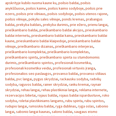
apskrityje kubilo nuoma kaune ku
,
poilsio baldai
,
poilsis
anykščiuose
,
poilsis kaime
,
poilsis kaimo sodyboje
,
poilsis prie
ezero
,
poilsis prie vilniaus
,
poilsis sodyboje
,
poilsis utenos rajone
,
poilsis vilniuje
,
pokyliu sales vilniuje
,
ponds kremas
,
prabangus
baldai
,
prekyba baldais
,
prekyba durimis
,
prie ežero
,
prienu langai
,
prieškambario baldai
,
prieškambario baldai akcijos
,
prieskambario
baldai internetu
,
prieskambario baldai kaina
,
prieskambario baldai
kaune
,
prieskambario baldai klaipedoje
,
prieskambario baldai
vilniuje
,
prieškambario dizainas
,
prieškambario interjeras
,
prieškambario komplektai
,
prieškambario komplektas
,
prieškambario spinta
,
prieškambario spinta su stumdomomis
durimis
,
prieškambario spintos
,
profesionali kosmetika
,
profesionali kosmetika veidui
,
profesionali virtuvės įranga
,
profesionalios seo paslaugos
,
provanso baldai
,
provanso stiliaus
baldai
,
pvc langai
,
pygus skrydziai
,
rackausku sodyba
,
radvilių
sodyba
,
raguvos baldai
,
rainer skrydziai
,
ranku kremai
,
raynair
skrydziai
,
rehau langai
,
rehau plastikiniai langai
,
reklama internete
,
rezervacijos bilietai
,
rojaus baldai
,
rojaus baldai isparduotuve
,
roko
sodyba
,
roletai plastikiniams langams
,
rubu spinta
,
rubu spintos
,
rudupio langai
,
rumsiskiu baldai
,
ryga dublinas
,
ryga oslas
,
sabonio
langai
,
sabonio langai kaunas
,
salono baldai
,
saugaus eismo