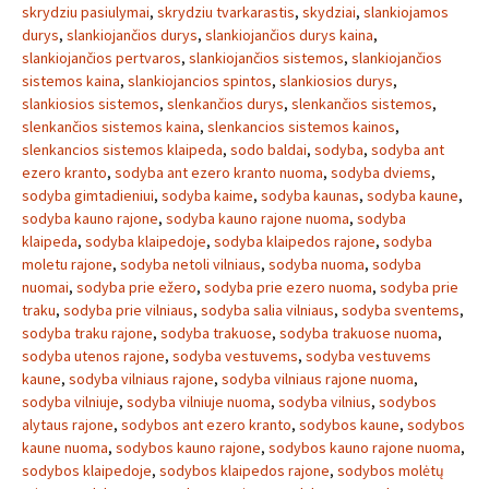
skrydziu pasiulymai
,
skrydziu tvarkarastis
,
skydziai
,
slankiojamos
durys
,
slankiojančios durys
,
slankiojančios durys kaina
,
slankiojančios pertvaros
,
slankiojančios sistemos
,
slankiojančios
sistemos kaina
,
slankiojancios spintos
,
slankiosios durys
,
slankiosios sistemos
,
slenkančios durys
,
slenkančios sistemos
,
slenkančios sistemos kaina
,
slenkancios sistemos kainos
,
slenkancios sistemos klaipeda
,
sodo baldai
,
sodyba
,
sodyba ant
ezero kranto
,
sodyba ant ezero kranto nuoma
,
sodyba dviems
,
sodyba gimtadieniui
,
sodyba kaime
,
sodyba kaunas
,
sodyba kaune
,
sodyba kauno rajone
,
sodyba kauno rajone nuoma
,
sodyba
klaipeda
,
sodyba klaipedoje
,
sodyba klaipedos rajone
,
sodyba
moletu rajone
,
sodyba netoli vilniaus
,
sodyba nuoma
,
sodyba
nuomai
,
sodyba prie ežero
,
sodyba prie ezero nuoma
,
sodyba prie
traku
,
sodyba prie vilniaus
,
sodyba salia vilniaus
,
sodyba sventems
,
sodyba traku rajone
,
sodyba trakuose
,
sodyba trakuose nuoma
,
sodyba utenos rajone
,
sodyba vestuvems
,
sodyba vestuvems
kaune
,
sodyba vilniaus rajone
,
sodyba vilniaus rajone nuoma
,
sodyba vilniuje
,
sodyba vilniuje nuoma
,
sodyba vilnius
,
sodybos
alytaus rajone
,
sodybos ant ezero kranto
,
sodybos kaune
,
sodybos
kaune nuoma
,
sodybos kauno rajone
,
sodybos kauno rajone nuoma
,
sodybos klaipedoje
,
sodybos klaipedos rajone
,
sodybos molėtų