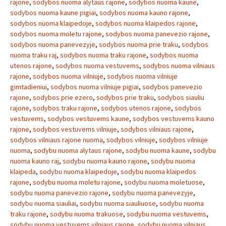
rajone
,
sodybos nuoma alytaus rajone
,
sodybos nuoma kaune
,
sodybos nuoma kaune pigiai
,
sodybos nuoma kauno rajone
,
sodybos nuoma klaipedoje
,
sodybos nuoma klaipedos rajone
,
sodybos nuoma moletu rajone
,
sodybos nuoma panevezio rajone
,
sodybos nuoma panevezyje
,
sodybos nuoma prie traku
,
sodybos
nuoma traku raj
,
sodybos nuoma traku rajone
,
sodybos nuoma
utenos rajone
,
sodybos nuoma vestuvems
,
sodybos nuoma vilniaus
rajone
,
sodybos nuoma vilniuje
,
sodybos nuoma vilniuje
gimtadieniui
,
sodybos nuoma vilniuje pigiai
,
sodybos panevezio
rajone
,
sodybos prie ezero
,
sodybos prie traku
,
sodybos siauliu
rajone
,
sodybos traku rajone
,
sodybos utenos rajone
,
sodybos
vestuvems
,
sodybos vestuvems kaune
,
sodybos vestuvems kauno
rajone
,
sodybos vestuvems vilniuje
,
sodybos vilniaus rajone
,
sodybos vilniaus rajone nuoma
,
sodybos vilniuje
,
sodybos vilniuje
nuoma
,
sodybu nuoma alytaus rajone
,
sodybu nuoma kaune
,
sodybu
nuoma kauno raj
,
sodybu nuoma kauno rajone
,
sodybu nuoma
klaipeda
,
sodybu nuoma klaipedoje
,
sodybu nuoma klaipedos
rajone
,
sodybu nuoma moletu rajone
,
sodybu nuoma moletuose
,
sodybu nuoma panevezio rajone
,
sodybu nuoma panevezyje
,
sodybu nuoma siauliai
,
sodybu nuoma siauliuose
,
sodybu nuoma
traku rajone
,
sodybu nuoma trakuose
,
sodybu nuoma vestuvems
,
sodybu nuoma vestuvems vilniaus rajone
,
sodybu nuoma vilniaus