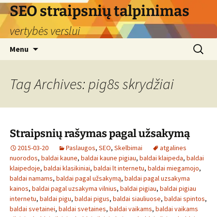
Skip
SEO straipsnių talpinimas
to
vertybės verslui
content
Search
Menu
for:
Tag Archives: pig8s skrydžiai
Straipsnių rašymas pagal užsakymą
2015-03-20
Paslaugos
,
SEO
,
Skelbimai
atgalines
nuorodos
,
baldai kaune
,
baldai kaune pigiau
,
baldai klaipeda
,
baldai
klaipedoje
,
baldai klasikiniai
,
baldai lt internetu
,
baldai miegamojo
,
baldai namams
,
baldai pagal užsakymą
,
baldai pagal uzsakyma
kainos
,
baldai pagal uzsakyma vilnius
,
baldai pigiau
,
baldai pigiau
internetu
,
baldai pigu
,
baldai pigus
,
baldai siauliuose
,
baldai spintos
,
baldai svetainei
,
baldai svetaines
,
baldai vaikams
,
baldai vaikams