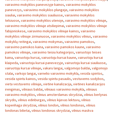
vairavimo mokyklos panevezyje kainos
,
vairavimo mokyklos
panevezys
,
vairavimo mokyklos plungeje
,
vairavimo mokyklos
siauliai
,
vairavimo mokyklos siauliuose
,
vairavimo mokyklos
telsiuose
,
vairavimo mokyklos utenoje
,
vairavimo mokyklos vilniuje
,
vairavimo mokyklos vilniuje atsiliepimai
,
vairavimo mokyklos vilniuje
fabijoniskese
,
vairavimo mokyklos vilniuje kainos
,
vairavimo
mokyklos vilniuje zirmunuose
,
vairavimo mokyklos vilnius
,
vairavimo
mokyklų reitingai
,
vairavimo mokymas
,
vairavimo pamokos
,
vairavimo pamokos kaina
,
vairavimo pamokos kaune
,
vairavimo
pamokos vilniuje
,
vairavimo teisiu kategorijos
,
vairuotojo teises
kaina
,
vairuotoju kursai
,
vairuotoju kursai kaune
,
vairuotoju kursai
klaipeda
,
vairuotoju kursai panevezyje
,
vairuotoju kursai siauliuose
,
vairuotoju kursai vilniuje
,
vakaru langai
,
valgomojo baldai
,
valgomojo
stalai
,
varkojo langai
,
varnelio vairavimo mokykla
,
vesida spintos
,
vesida spintu kainos
,
vesida spintu pasaulis
,
vestuvems sodybos
,
vieta vestuvems vilniuje
,
vietine kanalizacija
,
vietines kanalizacijos
irengimas
,
vilniaus baldai
,
vilniaus vairavimo mokykla
,
vilniaus
vairavimo mokyklos
,
vilnius amsterdamas skrydziai
,
vilnius berlynas
skrydis
,
vilnius edinburgas
,
vilnius kijevas lektuvu
,
vilnius
kopenhaga skrydziai
,
vilnius london
,
vilnius londonas
,
vilnius
londonas bilietai
,
vilnius londonas skrydziai
,
vilnius maskva