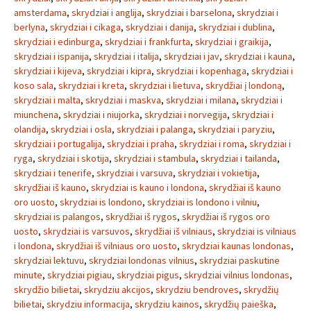
amsterdama
,
skrydziai i anglija
,
skrydziai i barselona
,
skrydziai i
berlyna
,
skrydziai i cikaga
,
skrydziai i danija
,
skrydziai i dublina
,
skrydziai i edinburga
,
skrydziai i frankfurta
,
skrydziai i graikija
,
skrydziai i ispanija
,
skrydziai i italija
,
skrydziai i jav
,
skrydziai i kauna
,
skrydziai i kijeva
,
skrydziai i kipra
,
skrydziai i kopenhaga
,
skrydziai i
koso sala
,
skrydziai i kreta
,
skrydziai i lietuva
,
skrydžiai į londoną
,
skrydziai i malta
,
skrydziai i maskva
,
skrydziai i milana
,
skrydziai i
miunchena
,
skrydziai i niujorka
,
skrydziai i norvegija
,
skrydziai i
olandija
,
skrydziai i osla
,
skrydziai i palanga
,
skrydziai i paryziu
,
skrydziai i portugalija
,
skrydziai i praha
,
skrydziai i roma
,
skrydziai i
ryga
,
skrydziai i skotija
,
skrydziai i stambula
,
skrydziai i tailanda
,
skrydziai i tenerife
,
skrydziai i varsuva
,
skrydziai i vokietija
,
skrydžiai iš kauno
,
skrydziai is kauno i londona
,
skrydžiai iš kauno
oro uosto
,
skrydziai is londono
,
skrydziai is londono i vilniu
,
skrydziai is palangos
,
skrydžiai iš rygos
,
skrydžiai iš rygos oro
uosto
,
skrydziai is varsuvos
,
skrydžiai iš vilniaus
,
skrydziai is vilniaus
i londona
,
skrydžiai iš vilniaus oro uosto
,
skrydziai kaunas londonas
,
skrydziai lektuvu
,
skrydziai londonas vilnius
,
skrydziai paskutine
minute
,
skrydziai pigiau
,
skrydziai pigus
,
skrydziai vilnius londonas
,
skrydžio bilietai
,
skrydziu akcijos
,
skrydziu bendroves
,
skrydžių
bilietai
,
skrydziu informacija
,
skrydziu kainos
,
skrydžių paieška
,