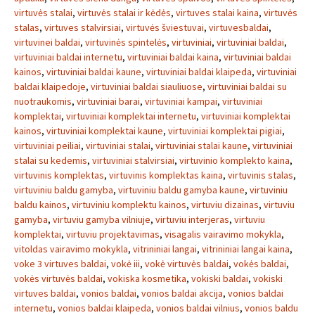
virtuvės stalai
,
virtuvės stalai ir kėdės
,
virtuves stalai kaina
,
virtuvės
stalas
,
virtuves stalvirsiai
,
virtuvės šviestuvai
,
virtuvesbaldai
,
virtuvinei baldai
,
virtuvinės spintelės
,
virtuviniai
,
virtuviniai baldai
,
virtuviniai baldai internetu
,
virtuviniai baldai kaina
,
virtuviniai baldai
kainos
,
virtuviniai baldai kaune
,
virtuviniai baldai klaipeda
,
virtuviniai
baldai klaipedoje
,
virtuviniai baldai siauliuose
,
virtuviniai baldai su
nuotraukomis
,
virtuviniai barai
,
virtuviniai kampai
,
virtuviniai
komplektai
,
virtuviniai komplektai internetu
,
virtuviniai komplektai
kainos
,
virtuviniai komplektai kaune
,
virtuviniai komplektai pigiai
,
virtuviniai peiliai
,
virtuviniai stalai
,
virtuviniai stalai kaune
,
virtuviniai
stalai su kedemis
,
virtuviniai stalvirsiai
,
virtuvinio komplekto kaina
,
virtuvinis komplektas
,
virtuvinis komplektas kaina
,
virtuvinis stalas
,
virtuviniu baldu gamyba
,
virtuviniu baldu gamyba kaune
,
virtuviniu
baldu kainos
,
virtuviniu komplektu kainos
,
virtuviu dizainas
,
virtuviu
gamyba
,
virtuviu gamyba vilniuje
,
virtuviu interjeras
,
virtuviu
komplektai
,
virtuviu projektavimas
,
visagalis vairavimo mokykla
,
vitoldas vairavimo mokykla
,
vitrininiai langai
,
vitrininiai langai kaina
,
voke 3 virtuves baldai
,
vokė iii
,
vokė virtuvės baldai
,
vokės baldai
,
vokės virtuvės baldai
,
vokiska kosmetika
,
vokiski baldai
,
vokiski
virtuves baldai
,
vonios baldai
,
vonios baldai akcija
,
vonios baldai
internetu
,
vonios baldai klaipeda
,
vonios baldai vilnius
,
vonios baldu