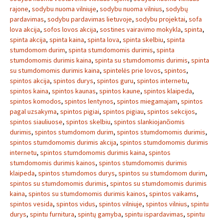
rajone
,
sodybu nuoma vilniuje
,
sodybu nuoma vilnius
,
sodybų
pardavimas
,
sodybu pardavimas lietuvoje
,
sodybu projektai
,
sofa
lova akcija
,
sofos lovos akcija
,
sostines vairavimo mokykla
,
spinta
,
spinta akcija
,
spinta kaina
,
spinta lova
,
spinta skelbiu
,
spinta
stumdomom durim
,
spinta stumdomomis durimis
,
spinta
stumdomomis durimis kaina
,
spinta su stumdomomis durimis
,
spinta
su stumdomomis durimis kaina
,
spintelės prie lovos
,
spintos
,
spintos akcija
,
spintos durys
,
spintos guru
,
spintos internetu
,
spintos kaina
,
spintos kaunas
,
spintos kaune
,
spintos klaipeda
,
spintos komodos
,
spintos lentynos
,
spintos miegamajam
,
spintos
pagal uzsakyma
,
spintos pigiai
,
spintos pigiau
,
spintos sekcijos
,
spintos siauliuose
,
spintos skelbiu
,
spintos slankiojančiomis
durimis
,
spintos stumdomom durim
,
spintos stumdomomis durimis
,
spintos stumdomomis durimis akcija
,
spintos stumdomomis durimis
internetu
,
spintos stumdomomis durimis kaina
,
spintos
stumdomomis durimis kainos
,
spintos stumdomomis durimis
klaipeda
,
spintos stumdomos durys
,
spintos su stumdomom durim
,
spintos su stumdomomis durimis
,
spintos su stumdomomis durimis
kaina
,
spintos su stumdomomis durimis kainos
,
spintos vaikams
,
spintos vesida
,
spintos vidus
,
spintos vilniuje
,
spintos vilnius
,
spintu
durys
,
spintu furnitura
,
spintų gamyba
,
spintu ispardavimas
,
spintu