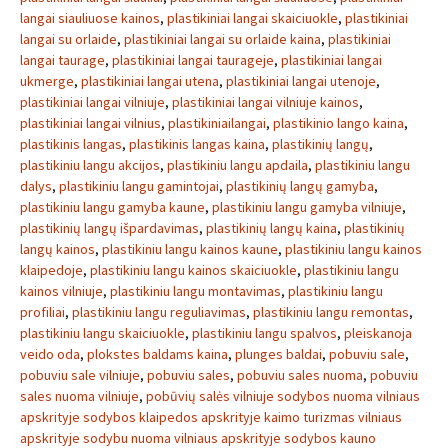
langai siauliuose kainos
,
plastikiniai langai skaiciuokle
,
plastikiniai
langai su orlaide
,
plastikiniai langai su orlaide kaina
,
plastikiniai
langai taurage
,
plastikiniai langai taurageje
,
plastikiniai langai
ukmerge
,
plastikiniai langai utena
,
plastikiniai langai utenoje
,
plastikiniai langai vilniuje
,
plastikiniai langai vilniuje kainos
,
plastikiniai langai vilnius
,
plastikiniailangai
,
plastikinio lango kaina
,
plastikinis langas
,
plastikinis langas kaina
,
plastikinių langų
,
plastikiniu langu akcijos
,
plastikiniu langu apdaila
,
plastikiniu langu
dalys
,
plastikiniu langu gamintojai
,
plastikinių langų gamyba
,
plastikiniu langu gamyba kaune
,
plastikiniu langu gamyba vilniuje
,
plastikinių langų išpardavimas
,
plastikinių langų kaina
,
plastikinių
langų kainos
,
plastikiniu langu kainos kaune
,
plastikiniu langu kainos
klaipedoje
,
plastikiniu langu kainos skaiciuokle
,
plastikiniu langu
kainos vilniuje
,
plastikiniu langu montavimas
,
plastikiniu langu
profiliai
,
plastikiniu langu reguliavimas
,
plastikiniu langu remontas
,
plastikiniu langu skaiciuokle
,
plastikiniu langu spalvos
,
pleiskanoja
veido oda
,
plokstes baldams kaina
,
plunges baldai
,
pobuviu sale
,
pobuviu sale vilniuje
,
pobuviu sales
,
pobuviu sales nuoma
,
pobuviu
sales nuoma vilniuje
,
pobūvių salės vilniuje sodybos nuoma vilniaus
apskrityje sodybos klaipedos apskrityje kaimo turizmas vilniaus
apskrityje sodybu nuoma vilniaus apskrityje sodybos kauno