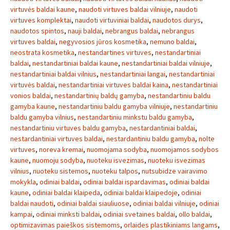
virtuvės baldai kaune
,
naudoti virtuves baldai vilniuje
,
naudoti
virtuves komplektai
,
naudoti virtuviniai baldai
,
naudotos durys
,
naudotos spintos
,
nauji baldai
,
nebrangus baldai
,
nebrangus
virtuves baldai
,
negyvosios jūros kosmetika
,
nemuno baldai
,
neostrata kosmetika
,
nestandartines virtuves
,
nestandartiniai
baldai
,
nestandartiniai baldai kaune
,
nestandartiniai baldai vilniuje
,
nestandartiniai baldai vilnius
,
nestandartiniai langai
,
nestandartiniai
virtuvės baldai
,
nestandartiniai virtuves baldai kaina
,
nestandartiniai
vonios baldai
,
nestandartinių baldų gamyba
,
nestandartiniu baldu
gamyba kaune
,
nestandartiniu baldu gamyba vilniuje
,
nestandartiniu
baldu gamyba vilnius
,
nestandartiniu minkstu baldu gamyba
,
nestandartiniu virtuves baldu gamyba
,
nestardantiniai baldai
,
nestardantiniai virtuves baldai
,
nestardantiniu baldu gamyba
,
nolte
virtuves
,
noreva kremai
,
nuomojama sodyba
,
nuomojamos sodybos
kaune
,
nuomoju sodyba
,
nuoteku isvezimas
,
nuoteku isvezimas
vilnius
,
nuoteku sistemos
,
nuoteku talpos
,
nutsubidze vairavimo
mokykla
,
odiniai baldai
,
odiniai baldai ispardavimas
,
odiniai baldai
kaune
,
odiniai baldai klaipeda
,
odiniai baldai klaipedoje
,
odiniai
baldai naudoti
,
odiniai baldai siauliuose
,
odiniai baldai vilniuje
,
odiniai
kampai
,
odiniai minksti baldai
,
odiniai svetaines baldai
,
ollo baldai
,
optimizavimas paieškos sistemoms
,
orlaides plastikiniams langams
,