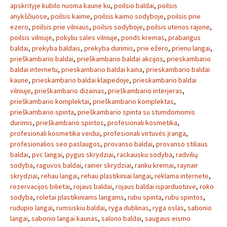
apskrityje kubilo nuoma kaune ku
,
poilsio baldai
,
poilsis
anykščiuose
,
poilsis kaime
,
poilsis kaimo sodyboje
,
poilsis prie
ezero
,
poilsis prie vilniaus
,
poilsis sodyboje
,
poilsis utenos rajone
,
poilsis vilniuje
,
pokyliu sales vilniuje
,
ponds kremas
,
prabangus
baldai
,
prekyba baldais
,
prekyba durimis
,
prie ežero
,
prienu langai
,
prieškambario baldai
,
prieškambario baldai akcijos
,
prieskambario
baldai internetu
,
prieskambario baldai kaina
,
prieskambario baldai
kaune
,
prieskambario baldai klaipedoje
,
prieskambario baldai
vilniuje
,
prieškambario dizainas
,
prieškambario interjeras
,
prieškambario komplektai
,
prieškambario komplektas
,
prieškambario spinta
,
prieškambario spinta su stumdomomis
durimis
,
prieškambario spintos
,
profesionali kosmetika
,
profesionali kosmetika veidui
,
profesionali virtuvės įranga
,
profesionalios seo paslaugos
,
provanso baldai
,
provanso stiliaus
baldai
,
pvc langai
,
pygus skrydziai
,
rackausku sodyba
,
radvilių
sodyba
,
raguvos baldai
,
rainer skrydziai
,
ranku kremai
,
raynair
skrydziai
,
rehau langai
,
rehau plastikiniai langai
,
reklama internete
,
rezervacijos bilietai
,
rojaus baldai
,
rojaus baldai isparduotuve
,
roko
sodyba
,
roletai plastikiniams langams
,
rubu spinta
,
rubu spintos
,
rudupio langai
,
rumsiskiu baldai
,
ryga dublinas
,
ryga oslas
,
sabonio
langai
,
sabonio langai kaunas
,
salono baldai
,
saugaus eismo