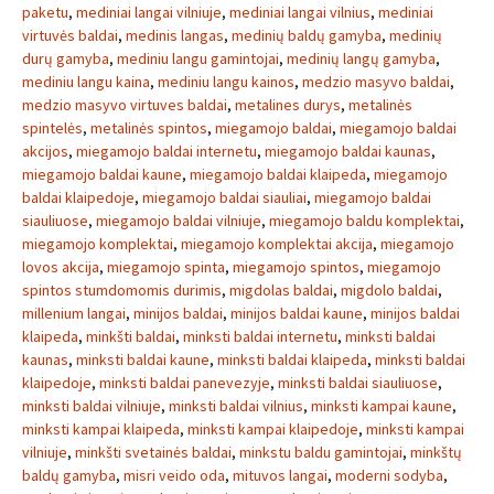
paketu
,
mediniai langai vilniuje
,
mediniai langai vilnius
,
mediniai
virtuvės baldai
,
medinis langas
,
medinių baldų gamyba
,
medinių
durų gamyba
,
mediniu langu gamintojai
,
medinių langų gamyba
,
mediniu langu kaina
,
mediniu langu kainos
,
medzio masyvo baldai
,
medzio masyvo virtuves baldai
,
metalines durys
,
metalinės
spintelės
,
metalinės spintos
,
miegamojo baldai
,
miegamojo baldai
akcijos
,
miegamojo baldai internetu
,
miegamojo baldai kaunas
,
miegamojo baldai kaune
,
miegamojo baldai klaipeda
,
miegamojo
baldai klaipedoje
,
miegamojo baldai siauliai
,
miegamojo baldai
siauliuose
,
miegamojo baldai vilniuje
,
miegamojo baldu komplektai
,
miegamojo komplektai
,
miegamojo komplektai akcija
,
miegamojo
lovos akcija
,
miegamojo spinta
,
miegamojo spintos
,
miegamojo
spintos stumdomomis durimis
,
migdolas baldai
,
migdolo baldai
,
millenium langai
,
minijos baldai
,
minijos baldai kaune
,
minijos baldai
klaipeda
,
minkšti baldai
,
minksti baldai internetu
,
minksti baldai
kaunas
,
minksti baldai kaune
,
minksti baldai klaipeda
,
minksti baldai
klaipedoje
,
minksti baldai panevezyje
,
minksti baldai siauliuose
,
minksti baldai vilniuje
,
minksti baldai vilnius
,
minksti kampai kaune
,
minksti kampai klaipeda
,
minksti kampai klaipedoje
,
minksti kampai
vilniuje
,
minkšti svetainės baldai
,
minkstu baldu gamintojai
,
minkštų
baldų gamyba
,
misri veido oda
,
mituvos langai
,
moderni sodyba
,