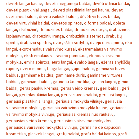
deveti langai kaune
,
deveti miegamojo baldai
,
dėvėti odiniai baldai
,
deveti plastikiniai langai
,
deveti plastikiniai langai kaune
,
deveti
svetaines baldai
,
deveti vaikiski baldai
,
dėvėti virtuvės baldai
,
deveti virtuviniai baldai
,
devetos spintos
,
diforma baldai
,
doleta
langai
,
drabužinė
,
drabuzines baldai
,
drabuzines durys
,
drabuzines
isplanavimas
,
drabuziniu iranga
,
drabuziniu sistemos
,
drabužių
spinta
,
drabuziu spintos
,
dvarykščių sodyba
,
dvieju duru spinta
,
eko
langai
,
ekstremalaus vairavimo kursai
,
ekstremalaus vairavimo
mokykla
,
ekstremalaus vairavimo pamokos
,
elenos vairavimo
mokykla
,
emira spintos
,
euro langai
,
evaldo langai
,
ežeras anykščių
rajone
,
ezero nuoma
,
fauga langai
,
gajos baldai
,
gamina virtuves
baldus
,
gaminame baldus
,
gaminame duris
,
gaminame virtuves
baldus
,
gaminami baldai
,
gatineau kosmetika
,
gealan langai
,
genio
baldai
,
geras paakiu kremas
,
geras veido kremas
,
geri baldai
,
geri
langai
,
geri plastikiniai langai
,
geri virtuves baldai
,
geriausi langai
,
geriausi plastikiniai langai
,
geriausia mokykla vilniuje
,
geriausia
vairavimo mokykla
,
geriausia vairavimo mokykla kaune
,
geriausia
vairavimo mokykla vilniuje
,
geriausias kremas nuo rauksliu
,
geriausias veido kremas
,
geriausios vairavimo mokyklos
,
geriausios vairavimo mokyklos vilniuje
,
germaine de capuccini
kosmetika
,
glaskek langai
,
grafų baldai
,
grafu baldai kainos
,
graži