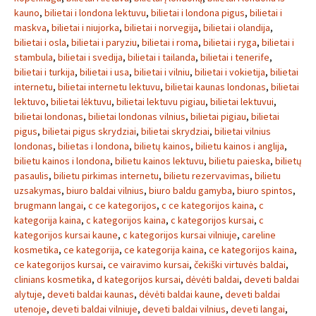
kauno
,
bilietai i londona lektuvu
,
bilietai i londona pigus
,
bilietai i
maskva
,
bilietai i niujorka
,
bilietai i norvegija
,
bilietai i olandija
,
bilietai i osla
,
bilietai i paryziu
,
bilietai i roma
,
bilietai i ryga
,
bilietai i
stambula
,
bilietai i svedija
,
bilietai i tailanda
,
bilietai i tenerife
,
bilietai i turkija
,
bilietai i usa
,
bilietai i vilniu
,
bilietai i vokietija
,
bilietai
internetu
,
bilietai internetu lektuvu
,
bilietai kaunas londonas
,
bilietai
lektuvo
,
bilietai lėktuvu
,
bilietai lektuvu pigiau
,
bilietai lektuvui
,
bilietai londonas
,
bilietai londonas vilnius
,
bilietai pigiau
,
bilietai
pigus
,
bilietai pigus skrydziai
,
bilietai skrydziai
,
bilietai vilnius
londonas
,
bilietas i londona
,
bilietų kainos
,
bilietu kainos i anglija
,
bilietu kainos i londona
,
bilietu kainos lektuvu
,
bilietu paieska
,
bilietų
pasaulis
,
bilietu pirkimas internetu
,
bilietu rezervavimas
,
bilietu
uzsakymas
,
biuro baldai vilnius
,
biuro baldu gamyba
,
biuro spintos
,
brugmann langai
,
c ce kategorijos
,
c ce kategorijos kaina
,
c
kategorija kaina
,
c kategorijos kaina
,
c kategorijos kursai
,
c
kategorijos kursai kaune
,
c kategorijos kursai vilniuje
,
careline
kosmetika
,
ce kategorija
,
ce kategorija kaina
,
ce kategorijos kaina
,
ce kategorijos kursai
,
ce vairavimo kursai
,
čekiški virtuvės baldai
,
clinians kosmetika
,
d kategorijos kursai
,
dėvėti baldai
,
deveti baldai
alytuje
,
deveti baldai kaunas
,
dėvėti baldai kaune
,
deveti baldai
utenoje
,
deveti baldai vilniuje
,
deveti baldai vilnius
,
deveti langai
,