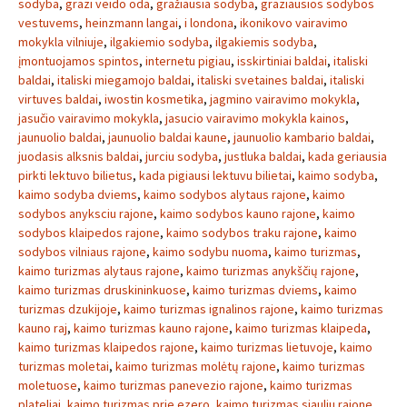
sodyba
,
grazi veido oda
,
gražiausia sodyba
,
graziausios sodybos
vestuvems
,
heinzmann langai
,
i londona
,
ikonikovo vairavimo
mokykla vilniuje
,
ilgakiemio sodyba
,
ilgakiemis sodyba
,
įmontuojamos spintos
,
internetu pigiau
,
isskirtiniai baldai
,
italiski
baldai
,
italiski miegamojo baldai
,
italiski svetaines baldai
,
italiski
virtuves baldai
,
iwostin kosmetika
,
jagmino vairavimo mokykla
,
jasučio vairavimo mokykla
,
jasucio vairavimo mokykla kainos
,
jaunuolio baldai
,
jaunuolio baldai kaune
,
jaunuolio kambario baldai
,
juodasis alksnis baldai
,
jurciu sodyba
,
justluka baldai
,
kada geriausia
pirkti lektuvo bilietus
,
kada pigiausi lektuvu bilietai
,
kaimo sodyba
,
kaimo sodyba dviems
,
kaimo sodybos alytaus rajone
,
kaimo
sodybos anyksciu rajone
,
kaimo sodybos kauno rajone
,
kaimo
sodybos klaipedos rajone
,
kaimo sodybos traku rajone
,
kaimo
sodybos vilniaus rajone
,
kaimo sodybu nuoma
,
kaimo turizmas
,
kaimo turizmas alytaus rajone
,
kaimo turizmas anykščių rajone
,
kaimo turizmas druskininkuose
,
kaimo turizmas dviems
,
kaimo
turizmas dzukijoje
,
kaimo turizmas ignalinos rajone
,
kaimo turizmas
kauno raj
,
kaimo turizmas kauno rajone
,
kaimo turizmas klaipeda
,
kaimo turizmas klaipedos rajone
,
kaimo turizmas lietuvoje
,
kaimo
turizmas moletai
,
kaimo turizmas molėtų rajone
,
kaimo turizmas
moletuose
,
kaimo turizmas panevezio rajone
,
kaimo turizmas
plateliai
,
kaimo turizmas prie ezero
,
kaimo turizmas siauliu rajone
,