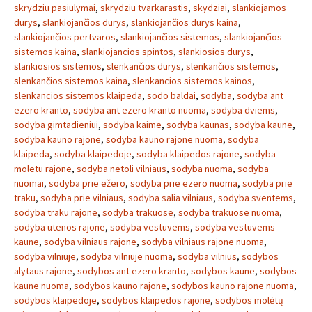
skrydziu pasiulymai
,
skrydziu tvarkarastis
,
skydziai
,
slankiojamos
durys
,
slankiojančios durys
,
slankiojančios durys kaina
,
slankiojančios pertvaros
,
slankiojančios sistemos
,
slankiojančios
sistemos kaina
,
slankiojancios spintos
,
slankiosios durys
,
slankiosios sistemos
,
slenkančios durys
,
slenkančios sistemos
,
slenkančios sistemos kaina
,
slenkancios sistemos kainos
,
slenkancios sistemos klaipeda
,
sodo baldai
,
sodyba
,
sodyba ant
ezero kranto
,
sodyba ant ezero kranto nuoma
,
sodyba dviems
,
sodyba gimtadieniui
,
sodyba kaime
,
sodyba kaunas
,
sodyba kaune
,
sodyba kauno rajone
,
sodyba kauno rajone nuoma
,
sodyba
klaipeda
,
sodyba klaipedoje
,
sodyba klaipedos rajone
,
sodyba
moletu rajone
,
sodyba netoli vilniaus
,
sodyba nuoma
,
sodyba
nuomai
,
sodyba prie ežero
,
sodyba prie ezero nuoma
,
sodyba prie
traku
,
sodyba prie vilniaus
,
sodyba salia vilniaus
,
sodyba sventems
,
sodyba traku rajone
,
sodyba trakuose
,
sodyba trakuose nuoma
,
sodyba utenos rajone
,
sodyba vestuvems
,
sodyba vestuvems
kaune
,
sodyba vilniaus rajone
,
sodyba vilniaus rajone nuoma
,
sodyba vilniuje
,
sodyba vilniuje nuoma
,
sodyba vilnius
,
sodybos
alytaus rajone
,
sodybos ant ezero kranto
,
sodybos kaune
,
sodybos
kaune nuoma
,
sodybos kauno rajone
,
sodybos kauno rajone nuoma
,
sodybos klaipedoje
,
sodybos klaipedos rajone
,
sodybos molėtų