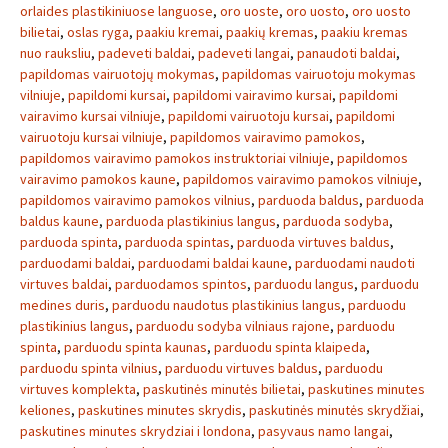
orlaides plastikiniuose languose
,
oro uoste
,
oro uosto
,
oro uosto
bilietai
,
oslas ryga
,
paakiu kremai
,
paakių kremas
,
paakiu kremas
nuo rauksliu
,
padeveti baldai
,
padeveti langai
,
panaudoti baldai
,
papildomas vairuotojų mokymas
,
papildomas vairuotoju mokymas
vilniuje
,
papildomi kursai
,
papildomi vairavimo kursai
,
papildomi
vairavimo kursai vilniuje
,
papildomi vairuotoju kursai
,
papildomi
vairuotoju kursai vilniuje
,
papildomos vairavimo pamokos
,
papildomos vairavimo pamokos instruktoriai vilniuje
,
papildomos
vairavimo pamokos kaune
,
papildomos vairavimo pamokos vilniuje
,
papildomos vairavimo pamokos vilnius
,
parduoda baldus
,
parduoda
baldus kaune
,
parduoda plastikinius langus
,
parduoda sodyba
,
parduoda spinta
,
parduoda spintas
,
parduoda virtuves baldus
,
parduodami baldai
,
parduodami baldai kaune
,
parduodami naudoti
virtuves baldai
,
parduodamos spintos
,
parduodu langus
,
parduodu
medines duris
,
parduodu naudotus plastikinius langus
,
parduodu
plastikinius langus
,
parduodu sodyba vilniaus rajone
,
parduodu
spinta
,
parduodu spinta kaunas
,
parduodu spinta klaipeda
,
parduodu spinta vilnius
,
parduodu virtuves baldus
,
parduodu
virtuves komplekta
,
paskutinės minutės bilietai
,
paskutines minutes
keliones
,
paskutines minutes skrydis
,
paskutinės minutės skrydžiai
,
paskutines minutes skrydziai i londona
,
pasyvaus namo langai
,