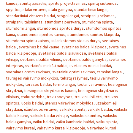
kainos
,
spintų pasaulis
,
spintu projektavimas
,
spintų sistemos
,
spyntos
,
stalai virtuvei
,
stalu gamyba
,
standartiniai langai
,
standartiniai virtuves baldai
,
stogo langai
,
straipsnių rašymas
,
straipsniu talpinimas
,
stumdoma pertvara
,
stumdoma spinta
,
stumdomi langai
,
stumdomos spintos durys
,
stumdomos spintos
kaina
,
stumdomos spintos kainos
,
stumdomos spintos klaipeda
,
stumdomu spintu kainos
,
sulankstomos vidaus durys
,
svetainės
baldai
,
svetaines baldai kaune
,
svetaines baldai klaipeda
,
svetaines
baldai klaipedoje
,
svetaines baldai siauliuose
,
svetaines baldai
vilniuje
,
svetaines baldai vilnius
,
svetaines baldu gamyba
,
svetaines
interjeras
,
svetainės minkšti baldai
,
svetaines odiniai baldai
,
svetaines optimizavimas
,
svetainiu optimizavimas
,
tamsinti langai
,
taurages vairavimo mokyklos
,
tekstų rašymas
,
telsiu vairavimo
mokyklos
,
terasos baldai
,
termo langai
,
testai vairavimo
,
tiesioginiai
skrydziai
,
tiesioginiai skrydziai is kauno
,
tiesioginiai skrydziai is
vilniaus
,
traku sodyba
,
traku sodybos
,
traukiniu bilietai
,
traukos
spintos
,
uosio baldai
,
utenos vairavimo mokyklos
,
uzsakomieji
skrydziai
,
užuolaidos virtuvei
,
vaikiska spinta
,
vaikiški baldai
,
vaikiski
baldai kaune
,
vaikiski baldai vilniuje
,
vaikiskos spintos
,
vaikisku
baldu gamyba
,
vaiku baldai
,
vaiku kambario baldai
,
vaiku spinta
,
vairavimo kursai
,
vairavimo kursai klaipedoje
,
vairavimo kursai