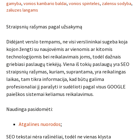
gamyba
,
vonios kambario baldai
,
vonios spinteles
,
zalensu sodyba
,
zaliuzes langams
Straipsnių rašymas pagal užsakymą
Didėjant verslo tempams, ne visi verslininkai sugeba koja
kojon žengti su naujovėmis ar vienomis ar kitomis
technologijomis bei reikalavimais joms, todėl dažnais
griebiasi paslaugų tiekėjų. Viena iš tokių paslaugų yra SEO
straipsnių rašymas, kuriam, suprantama, yra reikalingas
laikas, tam tikra informacija, kad būtų galima
profesionaliai jį parašyti ir sudėlioti pagal visus GOOGLE
paieškos sistemai keliamus reikalavimus.
Naudinga pasidomėti:
Atgalines nuorodos
;
SEO tekstai nėra rašinėliai, todėl ne vienas klysta