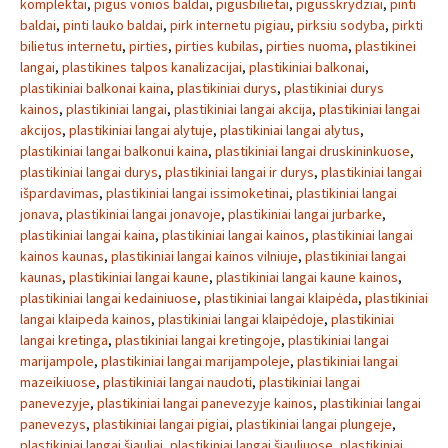
komplektai
,
pigus vonios baldai
,
pigusbilietai
,
pigusskrydziai
,
pinti
baldai
,
pinti lauko baldai
,
pirk internetu pigiau
,
pirksiu sodyba
,
pirkti
bilietus internetu
,
pirties
,
pirties kubilas
,
pirties nuoma
,
plastikinei
langai
,
plastikines talpos kanalizacijai
,
plastikiniai balkonai
,
plastikiniai balkonai kaina
,
plastikiniai durys
,
plastikiniai durys
kainos
,
plastikiniai langai
,
plastikiniai langai akcija
,
plastikiniai langai
akcijos
,
plastikiniai langai alytuje
,
plastikiniai langai alytus
,
plastikiniai langai balkonui kaina
,
plastikiniai langai druskininkuose
,
plastikiniai langai durys
,
plastikiniai langai ir durys
,
plastikiniai langai
išpardavimas
,
plastikiniai langai issimoketinai
,
plastikiniai langai
jonava
,
plastikiniai langai jonavoje
,
plastikiniai langai jurbarke
,
plastikiniai langai kaina
,
plastikiniai langai kainos
,
plastikiniai langai
kainos kaunas
,
plastikiniai langai kainos vilniuje
,
plastikiniai langai
kaunas
,
plastikiniai langai kaune
,
plastikiniai langai kaune kainos
,
plastikiniai langai kedainiuose
,
plastikiniai langai klaipėda
,
plastikiniai
langai klaipeda kainos
,
plastikiniai langai klaipėdoje
,
plastikiniai
langai kretinga
,
plastikiniai langai kretingoje
,
plastikiniai langai
marijampole
,
plastikiniai langai marijampoleje
,
plastikiniai langai
mazeikiuose
,
plastikiniai langai naudoti
,
plastikiniai langai
panevezyje
,
plastikiniai langai panevezyje kainos
,
plastikiniai langai
panevezys
,
plastikiniai langai pigiai
,
plastikiniai langai plungeje
,
plastikiniai langai šiauliai
,
plastikiniai langai šiauliuose
,
plastikiniai