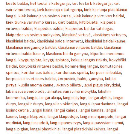
kesto baldai
,
ket testai a kategorija
,
ket testai b kategorija
,
ket
vairavimo testai
,
kiek kainuoja c kategorija
,
kiek kainuoja plastikiniai
langai
,
kiek kainuoja vairavimo kursai
,
kiek kainuoja virtuves baldai
,
kiek trunka vairavimo kursai
,
kieti baldai
,
kilti bilietai
,
klaipėda
virtuves baldai
,
klaipėdos baldai
,
klaipedos baldai katalogas
,
klaipedos vairavimo mokyklos
,
klasikinė virtuvė
,
klasikines virtuves
,
klasikiniai baldai
,
klasikiniai baldai internetu
,
klasikiniai baldai kaune
,
klasikiniai miegamojo baldai
,
klasikiniai virtuvės baldai
,
klasikiniai
virtuves baldai kaune
,
klasikiniu baldu gamyba
,
klijuotos medienos
langai
,
knygu spinta
,
knygų spintos
,
kokius langus rinktis
,
kokybiški
baldai
,
kokybiski virtuves baldai
,
kommerling langai
,
komutacinės
spintos
,
koridoriaus baldai
,
koridoriaus spinta
,
korpusiniai baldai
,
korpusiniai svetaines baldai
,
korpusinių baldų gamyba
,
kubilai
pirtys
,
kubilu nuoma kaune
,
l4ktuvo bilietai
,
labai pigus skrydziai
,
labai sausa veido oda
,
laimutes vairavimo mokykla
,
lakshmi
kosmetika
,
langai
,
langai akcija
,
langai alytuje
,
langai alytus
,
langai
durys
,
langai ir durys
,
langai is vokietijos
,
langai ispardavimas
,
langai
issimoketinai
,
langai kaina
,
langai kainos
,
langai kaunas
,
langai
kaune
,
langai klaipeda
,
langai klaipedoje
,
langai marijampole
,
langai
mediniai
,
langai naudoti
,
langai panevezys
,
langai pasyviam namui
,
langai pigiau
,
langai plastikiniai
,
langai plastikiniai kainos
,
langai