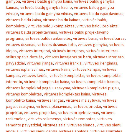
gamyba
,
virtuves baldu gamyba kaina
,
virtuves baldu gamyba
kaunas
,
virtuvės baldų gamyba kaune
,
virtuvės baldų gamyba
vilniuje
,
virtuves baldu gamyba vilnius
,
virtuves baldu ispardavimas
,
virtuves baldu kaina
,
virtuves baldu kainos
,
virtuvės baldų
komplektai
,
virtuvės baldų komplektas
,
virtuves baldu projektai
,
virtuves baldu projektavimas
,
virtuves baldu projektavimo
programa
,
virtuves baldu rankeneles
,
virtuves barai
,
virtuves baras
,
virtuvės dizainas
,
virtuves dizainas foto
,
virtuves gamyba
,
virtuves
idejos
,
virtuves interjerai
,
virtuvės interjeras
,
virtuvės interjeras
stilius spalva detalės
,
virtuves interjeras su baru
,
virtuves interjero
pavyzdziai
,
virtuvės įranga
,
virtuves irankiai
,
virtuves irengimas
,
virtuves isplanavimas
,
virtuves kaina
,
virtuvės kampai
,
virtuvės
kampas
,
virtuvės kėdės
,
virtuvės komplektai
,
virtuves komplektai
internetu
,
virtuves komplektai kaina
,
virtuves komplektai kainos
,
virtuves komplektai pagal uzsakyma
,
virtuves komplektai pigiau
,
virtuvės komplektas
,
virtuves komplektas kaina
,
virtuves
komplekto kaina
,
virtuves langas
,
virtuves maisytuvai
,
virtuves
pagal uzsakyma
,
virtuves planavimas
,
virtuves priedai
,
virtuves
projektai
,
virtuves projektas
,
virtuves projektavimas
,
virtuves
rankeneles
,
virtuvės reikmenys
,
virtuvės remontas
,
virtuves
remonto pavyzdziai
,
virtuves sala
,
virtuves sienos
,
virtuves sienu
apdaila
,
virtuves sienu danga
,
virtuves spalvos
,
virtuves spinteles
,