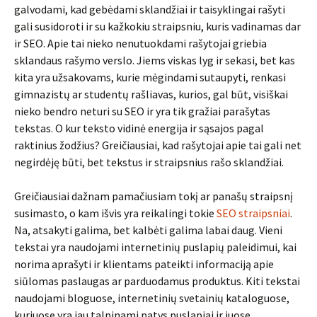
galvodami, kad gebėdami sklandžiai ir taisyklingai rašyti
gali susidoroti ir su kažkokiu straipsniu, kuris vadinamas dar
ir SEO. Apie tai nieko nenutuokdami rašytojai griebia
sklandaus rašymo verslo. Jiems viskas lyg ir sekasi, bet kas
kita yra užsakovams, kurie mėgindami sutaupyti, renkasi
gimnazistų ar studentų rašliavas, kurios, gal būt, visiškai
nieko bendro neturi su SEO ir yra tik gražiai parašytas
tekstas. O kur teksto vidinė energija ir sąsajos pagal
raktinius žodžius? Greičiausiai, kad rašytojai apie tai gali net
negirdėję būti, bet tekstus ir straipsnius rašo sklandžiai.
Greičiausiai dažnam pamačiusiam tokį ar panašų straipsnį
susimasto, o kam išvis yra reikalingi tokie
SEO straipsniai
.
Na, atsakyti galima, bet kalbėti galima labai daug. Vieni
tekstai yra naudojami internetinių puslapių paleidimui, kai
norima aprašyti ir klientams pateikti informaciją apie
siūlomas paslaugas ar parduodamus produktus. Kiti tekstai
naudojami bloguose, internetinių svetainių kataloguose,
kuriuose yra jau talpinami patys puslapiai ir juose