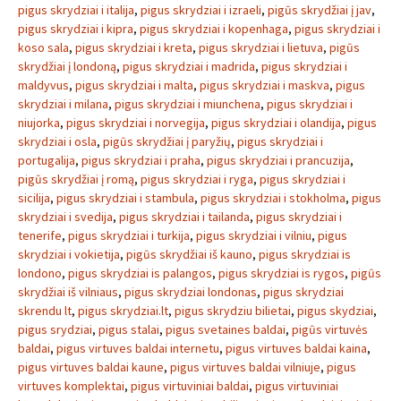
pigus skrydziai i italija
,
pigus skrydziai i izraeli
,
pigūs skrydžiai į jav
,
pigus skrydziai i kipra
,
pigus skrydziai i kopenhaga
,
pigus skrydziai i
koso sala
,
pigus skrydziai i kreta
,
pigus skrydziai i lietuva
,
pigūs
skrydžiai į londoną
,
pigus skrydziai i madrida
,
pigus skrydziai i
maldyvus
,
pigus skrydziai i malta
,
pigus skrydziai i maskva
,
pigus
skrydziai i milana
,
pigus skrydziai i miunchena
,
pigus skrydziai i
niujorka
,
pigus skrydziai i norvegija
,
pigus skrydziai i olandija
,
pigus
skrydziai i osla
,
pigūs skrydžiai į paryžių
,
pigus skrydziai i
portugalija
,
pigus skrydziai i praha
,
pigus skrydziai i prancuzija
,
pigūs skrydžiai į romą
,
pigus skrydziai i ryga
,
pigus skrydziai i
sicilija
,
pigus skrydziai i stambula
,
pigus skrydziai i stokholma
,
pigus
skrydziai i svedija
,
pigus skrydziai i tailanda
,
pigus skrydziai i
tenerife
,
pigus skrydziai i turkija
,
pigus skrydziai i vilniu
,
pigus
skrydziai i vokietija
,
pigūs skrydžiai iš kauno
,
pigus skrydziai is
londono
,
pigus skrydziai is palangos
,
pigus skrydziai is rygos
,
pigūs
skrydžiai iš vilniaus
,
pigus skrydziai londonas
,
pigus skrydziai
skrendu lt
,
pigus skrydziai.lt
,
pigus skrydziu bilietai
,
pigus skydziai
,
pigus srydziai
,
pigus stalai
,
pigus svetaines baldai
,
pigūs virtuvės
baldai
,
pigus virtuves baldai internetu
,
pigus virtuves baldai kaina
,
pigus virtuves baldai kaune
,
pigus virtuves baldai vilniuje
,
pigus
virtuves komplektai
,
pigus virtuviniai baldai
,
pigus virtuviniai