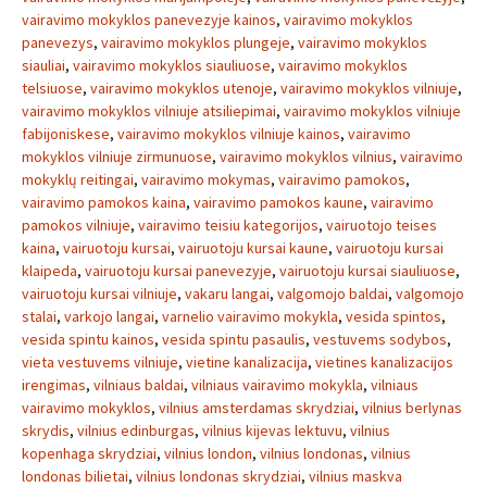
vairavimo mokyklos panevezyje kainos
,
vairavimo mokyklos
panevezys
,
vairavimo mokyklos plungeje
,
vairavimo mokyklos
siauliai
,
vairavimo mokyklos siauliuose
,
vairavimo mokyklos
telsiuose
,
vairavimo mokyklos utenoje
,
vairavimo mokyklos vilniuje
,
vairavimo mokyklos vilniuje atsiliepimai
,
vairavimo mokyklos vilniuje
fabijoniskese
,
vairavimo mokyklos vilniuje kainos
,
vairavimo
mokyklos vilniuje zirmunuose
,
vairavimo mokyklos vilnius
,
vairavimo
mokyklų reitingai
,
vairavimo mokymas
,
vairavimo pamokos
,
vairavimo pamokos kaina
,
vairavimo pamokos kaune
,
vairavimo
pamokos vilniuje
,
vairavimo teisiu kategorijos
,
vairuotojo teises
kaina
,
vairuotoju kursai
,
vairuotoju kursai kaune
,
vairuotoju kursai
klaipeda
,
vairuotoju kursai panevezyje
,
vairuotoju kursai siauliuose
,
vairuotoju kursai vilniuje
,
vakaru langai
,
valgomojo baldai
,
valgomojo
stalai
,
varkojo langai
,
varnelio vairavimo mokykla
,
vesida spintos
,
vesida spintu kainos
,
vesida spintu pasaulis
,
vestuvems sodybos
,
vieta vestuvems vilniuje
,
vietine kanalizacija
,
vietines kanalizacijos
irengimas
,
vilniaus baldai
,
vilniaus vairavimo mokykla
,
vilniaus
vairavimo mokyklos
,
vilnius amsterdamas skrydziai
,
vilnius berlynas
skrydis
,
vilnius edinburgas
,
vilnius kijevas lektuvu
,
vilnius
kopenhaga skrydziai
,
vilnius london
,
vilnius londonas
,
vilnius
londonas bilietai
,
vilnius londonas skrydziai
,
vilnius maskva