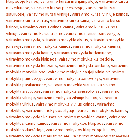
klaipedoje kainos
,
vairavimo kursai marijampoleje
,
vairavimo kursai
mazeikiuose
,
vairavimo kursai panevezyje
,
vairavimo kursai
siauliuose
,
vairavimo kursai vilniuje
,
vairavimo kursai vilniuje kainos
,
vairavimo kursai vilnius
,
vairavimo kursu kaina
,
vairavimo kursu
kainos
,
vairavimo kursu kainos kaune
,
vairavimo kursu kainos
vilniuje
,
vairavimo kursu trukme
,
vairavimo menas panevezyje
,
vairavimo mokykla
,
vairavimo mokykla alytus
,
vairavimo mokykla
jonavoje
,
vairavimo mokykla kainos
,
vairavimo mokykla kaunas
,
vairavimo mokykla kaune
,
vairavimo mokykla kedainiuose
,
vairavimo mokykla klaipeda
,
vairavimo mokykla klaipedoje
,
vairavimo mokykla lentvaris
,
vairavimo mokykla londone
,
vairavimo
mokykla mazeikiuose
,
vairavimo mokykla naujoji vilnia
,
vairavimo
mokykla panevezyje
,
vairavimo mokykla panevezys
,
vairavimo
mokykla pasilaiciuose
,
vairavimo mokykla siauliai
,
vairavimo
mokykla siauliuose
,
vairavimo mokykla sviesoforas
,
vairavimo
mokykla vilniuje
,
vairavimo mokykla vilniuje kainos
,
vairavimo
mokykla vilnius
,
vairavimo mokykla vilnius kainos
,
vairavimo
mokyklos
,
vairavimo mokyklos alytuje
,
vairavimo mokyklos kainos
,
vairavimo mokyklos kaunas
,
vairavimo mokyklos kaune
,
vairavimo
mokyklos kaune kainos
,
vairavimo mokyklos klaipeda
,
vairavimo
mokyklos klaipėdoje
,
vairavimo mokyklos klaipedoje kainos
,
vairavimo mokyklos marijampoleje
,
vairavimo mokyklos panevėžyje
,