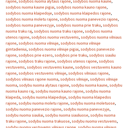
rajone
,
sodybos nuoma alytaus rajone
,
sodybos nuoma kaune
,
sodybos nuoma kaune pigiai
,
sodybos nuoma kauno rajone
,
sodybos nuoma klaipedoje
,
sodybos nuoma klaipedos rajone
,
sodybos nuoma moletu rajone
,
sodybos nuoma panevezio rajone
,
sodybos nuoma panevezyje
,
sodybos nuoma prie traku
,
sodybos
nuoma traku raj
,
sodybos nuoma traku rajone
,
sodybos nuoma
utenos rajone
,
sodybos nuoma vestuvems
,
sodybos nuoma vilniaus
rajone
,
sodybos nuoma vilniuje
,
sodybos nuoma vilniuje
gimtadieniui
,
sodybos nuoma vilniuje pigiai
,
sodybos panevezio
rajone
,
sodybos prie ezero
,
sodybos prie traku
,
sodybos siauliu
rajone
,
sodybos traku rajone
,
sodybos utenos rajone
,
sodybos
vestuvems
,
sodybos vestuvems kaune
,
sodybos vestuvems kauno
rajone
,
sodybos vestuvems vilniuje
,
sodybos vilniaus rajone
,
sodybos vilniaus rajone nuoma
,
sodybos vilniuje
,
sodybos vilniuje
nuoma
,
sodybu nuoma alytaus rajone
,
sodybu nuoma kaune
,
sodybu
nuoma kauno raj
,
sodybu nuoma kauno rajone
,
sodybu nuoma
klaipeda
,
sodybu nuoma klaipedoje
,
sodybu nuoma klaipedos
rajone
,
sodybu nuoma moletu rajone
,
sodybu nuoma moletuose
,
sodybu nuoma panevezio rajone
,
sodybu nuoma panevezyje
,
sodybu nuoma siauliai
,
sodybu nuoma siauliuose
,
sodybu nuoma
traku rajone
,
sodybu nuoma trakuose
,
sodybu nuoma vestuvems
,
sodybu nuoma vestuvems vilniaus rajone
,
sodybu nuoma vilniaus