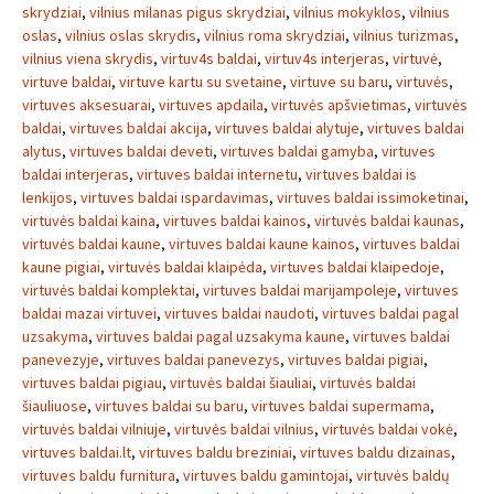
skrydziai
,
vilnius milanas pigus skrydziai
,
vilnius mokyklos
,
vilnius
oslas
,
vilnius oslas skrydis
,
vilnius roma skrydziai
,
vilnius turizmas
,
vilnius viena skrydis
,
virtuv4s baldai
,
virtuv4s interjeras
,
virtuvė
,
virtuve baldai
,
virtuve kartu su svetaine
,
virtuve su baru
,
virtuvės
,
virtuves aksesuarai
,
virtuves apdaila
,
virtuvės apšvietimas
,
virtuvės
baldai
,
virtuves baldai akcija
,
virtuves baldai alytuje
,
virtuves baldai
alytus
,
virtuves baldai deveti
,
virtuves baldai gamyba
,
virtuves
baldai interjeras
,
virtuves baldai internetu
,
virtuves baldai is
lenkijos
,
virtuves baldai ispardavimas
,
virtuves baldai issimoketinai
,
virtuvės baldai kaina
,
virtuves baldai kainos
,
virtuvės baldai kaunas
,
virtuvės baldai kaune
,
virtuves baldai kaune kainos
,
virtuves baldai
kaune pigiai
,
virtuvės baldai klaipėda
,
virtuves baldai klaipedoje
,
virtuvės baldai komplektai
,
virtuves baldai marijampoleje
,
virtuves
baldai mazai virtuvei
,
virtuves baldai naudoti
,
virtuves baldai pagal
uzsakyma
,
virtuves baldai pagal uzsakyma kaune
,
virtuves baldai
panevezyje
,
virtuves baldai panevezys
,
virtuves baldai pigiai
,
virtuves baldai pigiau
,
virtuvės baldai šiauliai
,
virtuvės baldai
šiauliuose
,
virtuves baldai su baru
,
virtuves baldai supermama
,
virtuvės baldai vilniuje
,
virtuvės baldai vilnius
,
virtuvės baldai vokė
,
virtuves baldai.lt
,
virtuves baldu breziniai
,
virtuves baldu dizainas
,
virtuves baldu furnitura
,
virtuves baldu gamintojai
,
virtuvės baldų