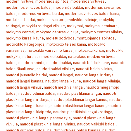
moderni virtuvė
,
modernios spintos
,
modernios virtuves
,
modernios virtuves baldai
,
modernūs baldai
,
modernus svetaines
baldai
,
modernus virtuves baldai
,
modernus virtuves baldai kaina
,
moduliniai baldai
,
mokausi vairuoti
,
mokyklos vilniuje
,
mokyklų
reitingai
,
mokyklu reitingai vilniuje
,
mokymai
,
mokymai seminarai
,
mokymo centrai
,
mokymo centras vilniuje
,
mokymo centras vilnius
,
mokymo kursai kaune
,
moletu sodybos
,
montuojamos spintos
,
motociklo kategorijos
,
motociklo teises kaina
,
motociklo
vairavimas
,
motociklo vairavimo kursai
,
motociklu kursai
,
motociklu
mokykla
,
naturalaus medzio baldai
,
naturalaus medzio virtuves
baldai
,
naudota spinta
,
naudoti baldai
,
naudoti baldai kaune
,
naudoti
baldai šiauliuose
,
naudoti baldai vilniuje
,
naudoti baldai vilnius
,
naudoti jaunuolio baldai
,
naudoti langai
,
naudoti langai ir durys
,
naudoti langai kaunas
,
naudoti langai kaune
,
naudoti langai vilniuje
,
naudoti langai vilnius
,
naudoti mediniai langai
,
naudoti miegamojo
baldai
,
naudoti odiniai baldai
,
naudoti plastikiniai langai
,
naudoti
plastikiniai langai ir durys
,
naudoti plastikiniai langai kainos
,
naudoti
plastikiniai langai kaunas
,
naudoti plastikiniai langai kaune
,
naudoti
plastikiniai langai klaipeda
,
naudoti plastikiniai langai kretinga
,
naudoti plastikiniai langai panevezyje
,
naudoti plastikiniai langai
vilniuje
,
naudoti plastikiniai langai vilnius
,
naudoti vaikiski baldai
,
naudoti virtuvės baldai
,
naudoti virtuves baldai kaunas
,
naudoti