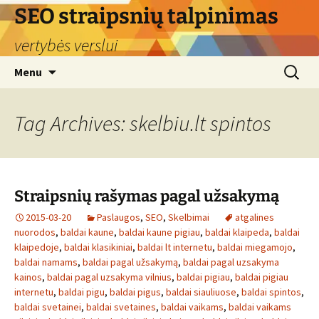
Skip
SEO straipsnių talpinimas
to
vertybės verslui
content
Search
Menu
for:
Tag Archives: skelbiu.lt spintos
Straipsnių rašymas pagal užsakymą
2015-03-20
Paslaugos
,
SEO
,
Skelbimai
atgalines
nuorodos
,
baldai kaune
,
baldai kaune pigiau
,
baldai klaipeda
,
baldai
klaipedoje
,
baldai klasikiniai
,
baldai lt internetu
,
baldai miegamojo
,
baldai namams
,
baldai pagal užsakymą
,
baldai pagal uzsakyma
kainos
,
baldai pagal uzsakyma vilnius
,
baldai pigiau
,
baldai pigiau
internetu
,
baldai pigu
,
baldai pigus
,
baldai siauliuose
,
baldai spintos
,
baldai svetainei
,
baldai svetaines
,
baldai vaikams
,
baldai vaikams