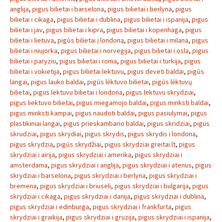
anglija
,
pigus bilietai i barselona
,
pigus bilietai i berlyna
,
pigus
bilietai i cikaga
,
pigus bilietai i dublina
,
pigus bilietai i ispanija
,
pigus
bilietai i jav
,
pigus bilietai i kipra
,
pigus bilietai i kopenhaga
,
pigus
bilietai i lietuva
,
pigūs bilietai į londoną
,
pigus bilietai i milana
,
pigus
bilietai i niujorka
,
pigus bilietai i norvegija
,
pigus bilietai i osla
,
pigus
bilietai i paryziu
,
pigus bilietai i roma
,
pigus bilietai i turkija
,
pigus
bilietai i vokietija
,
pigus bilietai lektuvu
,
pigus deveti baldai
,
pigūs
langai
,
pigus lauko baldai
,
pigūs lėktuvo bilietai
,
pigūs lėktuvų
bilietai
,
pigus lektuvu bilietai i londona
,
pigus lektuvu skrydziai
,
pigus liektuvo bilietai
,
pigus miegamojo baldai
,
pigus minksti baldai
,
pigus minksti kampai
,
pigus naudoti baldai
,
pigus pasiulymai
,
pigus
plastikiniai langai
,
pigus prieskambario baldai
,
pigus skridziai
,
pigus
skrudziai
,
pigus skrydiai
,
pigus skrydis
,
pigus skrydis i londona
,
pigus skrydzia
,
pigūs skrydžiai
,
pigus skrydziai greitai.lt
,
pigus
skrydziai i airija
,
pigus skrydziai i amerika
,
pigus skrydziai i
amsterdama
,
pigus skrydziai i anglija
,
pigus skrydziai i atenus
,
pigus
skrydziai i barselona
,
pigus skrydziai i berlyna
,
pigus skrydziai i
bremena
,
pigus skrydziai i briuseli
,
pigus skrydziai i bulgarija
,
pigus
skrydziai i cikaga
,
pigus skrydziai i danija
,
pigus skrydziai i dublina
,
pigus skrydziai i edinburga
,
pigus skrydziai i frankfurta
,
pigus
skrydziai i graikija
,
pigus skrydziai i gruzija
,
pigus skrydziai i ispanija
,