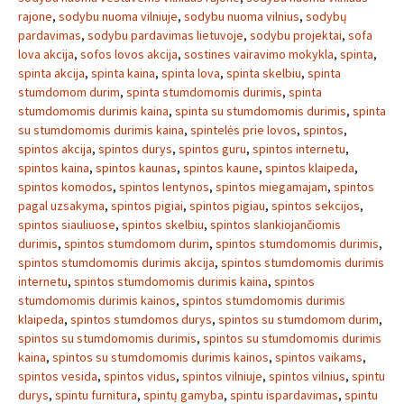
rajone
,
sodybu nuoma vilniuje
,
sodybu nuoma vilnius
,
sodybų
pardavimas
,
sodybu pardavimas lietuvoje
,
sodybu projektai
,
sofa
lova akcija
,
sofos lovos akcija
,
sostines vairavimo mokykla
,
spinta
,
spinta akcija
,
spinta kaina
,
spinta lova
,
spinta skelbiu
,
spinta
stumdomom durim
,
spinta stumdomomis durimis
,
spinta
stumdomomis durimis kaina
,
spinta su stumdomomis durimis
,
spinta
su stumdomomis durimis kaina
,
spintelės prie lovos
,
spintos
,
spintos akcija
,
spintos durys
,
spintos guru
,
spintos internetu
,
spintos kaina
,
spintos kaunas
,
spintos kaune
,
spintos klaipeda
,
spintos komodos
,
spintos lentynos
,
spintos miegamajam
,
spintos
pagal uzsakyma
,
spintos pigiai
,
spintos pigiau
,
spintos sekcijos
,
spintos siauliuose
,
spintos skelbiu
,
spintos slankiojančiomis
durimis
,
spintos stumdomom durim
,
spintos stumdomomis durimis
,
spintos stumdomomis durimis akcija
,
spintos stumdomomis durimis
internetu
,
spintos stumdomomis durimis kaina
,
spintos
stumdomomis durimis kainos
,
spintos stumdomomis durimis
klaipeda
,
spintos stumdomos durys
,
spintos su stumdomom durim
,
spintos su stumdomomis durimis
,
spintos su stumdomomis durimis
kaina
,
spintos su stumdomomis durimis kainos
,
spintos vaikams
,
spintos vesida
,
spintos vidus
,
spintos vilniuje
,
spintos vilnius
,
spintu
durys
,
spintu furnitura
,
spintų gamyba
,
spintu ispardavimas
,
spintu