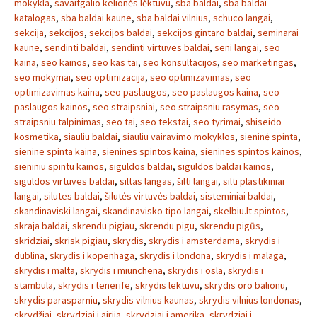
mokykla
,
savaitgalio kelionės lėktuvu
,
sba baldai
,
sba baldai
katalogas
,
sba baldai kaune
,
sba baldai vilnius
,
schuco langai
,
sekcija
,
sekcijos
,
sekcijos baldai
,
sekcijos gintaro baldai
,
seminarai
kaune
,
sendinti baldai
,
sendinti virtuves baldai
,
seni langai
,
seo
kaina
,
seo kainos
,
seo kas tai
,
seo konsultacijos
,
seo marketingas
,
seo mokymai
,
seo optimizacija
,
seo optimizavimas
,
seo
optimizavimas kaina
,
seo paslaugos
,
seo paslaugos kaina
,
seo
paslaugos kainos
,
seo straipsniai
,
seo straipsniu rasymas
,
seo
straipsniu talpinimas
,
seo tai
,
seo tekstai
,
seo tyrimai
,
shiseido
kosmetika
,
siauliu baldai
,
siauliu vairavimo mokyklos
,
sieninė spinta
,
sienine spinta kaina
,
sienines spintos kaina
,
sienines spintos kainos
,
sieniniu spintu kainos
,
siguldos baldai
,
siguldos baldai kainos
,
siguldos virtuves baldai
,
siltas langas
,
šilti langai
,
silti plastikiniai
langai
,
silutes baldai
,
šilutės virtuvės baldai
,
sisteminiai baldai
,
skandinaviski langai
,
skandinavisko tipo langai
,
skelbiu.lt spintos
,
skraja baldai
,
skrendu pigiau
,
skrendu pigu
,
skrendu pigūs
,
skridziai
,
skrisk pigiau
,
skrydis
,
skrydis i amsterdama
,
skrydis i
dublina
,
skrydis i kopenhaga
,
skrydis i londona
,
skrydis i malaga
,
skrydis i malta
,
skrydis i miunchena
,
skrydis i osla
,
skrydis i
stambula
,
skrydis i tenerife
,
skrydis lektuvu
,
skrydis oro balionu
,
skrydis parasparniu
,
skrydis vilnius kaunas
,
skrydis vilnius londonas
,
skrydžiai
,
skrydziai i airija
,
skrydziai i amerika
,
skrydziai i