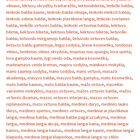
vilniaus
,
lėktuvų skrydžių tvarkaraštis
,
lektuvubilietai
,
lenkiški baldai
,
lenkiski baldai kaune
,
lenkiski baldai vilniuje
,
lenkiski minksti baldai
,
lenkiski odiniai baldai
,
lenkiski plastikiniai langai
,
lenkiski svetaines
baldai
,
lenkiški virtuvės baldai
,
lenkiski virtuviniai baldai
,
liektuvo
biletai
,
liektuvo bilietai
,
liektuvu biletai
,
liektuvu bilietai
,
lietuviški
baldai
,
lietuviski miegamojo baldai
,
lietuviski virtuves baldai
,
lietuvos baldu gamintojai
,
lingiu sodyba
,
lirene kosmetika
,
londonas
vilnius
,
londonas vilnius skrydziai
,
losjonas nuo spuogu
,
lova spinta
,
lovu gamyba kaune
,
lygi veido oda
,
madara kosmetika
,
maitinamasis veido kremas
,
majoru sodyba
,
manikiuro mokykla
,
mano saunioji sodyba
,
mano sodyba
,
mano virtuvė
,
masazo
akademija
,
masyvo baldai
,
masyvo baldu gamyba
,
matis kosmetika
,
mato baldai kaunas
,
mato baldai kaune
,
maža virtuvė
,
mazeikiu
vairavimo mokyklos
,
mazos virtuves
,
mažos virtuvės baldai
,
mažos
virtuvės dizainas
,
mazos virtuves interjeras
,
mazos virtuves
isplanavimas
,
mazu virtuviu baldai
,
medinės durys
,
medinės lauko
durys
,
medines spintos
,
medines virtuves
,
mediniai ar plastikiniai
langai
,
mediniai baldai
,
mediniai baldai pagal uzsakyma
,
mediniai
langai
,
mediniai langai akcija
,
mediniai langai kaina
,
mediniai langai
kainos
,
mediniai langai kaunas
,
mediniai langai kaune
,
mediniai langai
klaipeda
,
mediniai langai klaipedoje
,
mediniai langai su stiklo