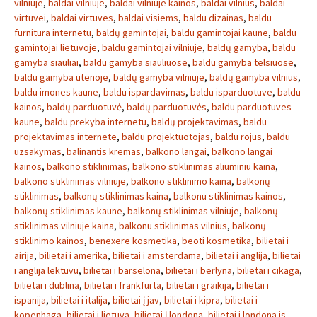
vilniuje
,
baldai vilniuje
,
baldai vilniuje kainos
,
baldai vilnius
,
baldai
virtuvei
,
baldai virtuves
,
baldai visiems
,
baldu dizainas
,
baldu
furnitura internetu
,
baldų gamintojai
,
baldu gamintojai kaune
,
baldu
gamintojai lietuvoje
,
baldu gamintojai vilniuje
,
baldų gamyba
,
baldu
gamyba siauliai
,
baldu gamyba siauliuose
,
baldu gamyba telsiuose
,
baldu gamyba utenoje
,
baldų gamyba vilniuje
,
baldų gamyba vilnius
,
baldu imones kaune
,
baldu ispardavimas
,
baldu isparduotuve
,
baldu
kainos
,
baldų parduotuvė
,
baldų parduotuvės
,
baldu parduotuves
kaune
,
baldu prekyba internetu
,
baldų projektavimas
,
baldu
projektavimas internete
,
baldu projektuotojas
,
baldu rojus
,
baldu
uzsakymas
,
balinantis kremas
,
balkono langai
,
balkono langai
kainos
,
balkono stiklinimas
,
balkono stiklinimas aliuminiu kaina
,
balkono stiklinimas vilniuje
,
balkono stiklinimo kaina
,
balkonų
stiklinimas
,
balkonų stiklinimas kaina
,
balkonu stiklinimas kainos
,
balkonų stiklinimas kaune
,
balkonų stiklinimas vilniuje
,
balkonų
stiklinimas vilniuje kaina
,
balkonu stiklinimas vilnius
,
balkonų
stiklinimo kainos
,
benexere kosmetika
,
beoti kosmetika
,
bilietai i
airija
,
bilietai i amerika
,
bilietai i amsterdama
,
bilietai i anglija
,
bilietai
i anglija lektuvu
,
bilietai i barselona
,
bilietai i berlyna
,
bilietai i cikaga
,
bilietai i dublina
,
bilietai i frankfurta
,
bilietai i graikija
,
bilietai i
ispanija
,
bilietai i italija
,
bilietai į jav
,
bilietai i kipra
,
bilietai i
kopenhaga
,
bilietai i lietuva
,
bilietai į londoną
,
bilietai i londona is