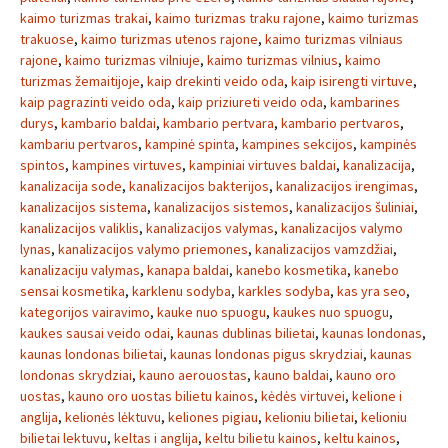
kaimo turizmas trakai
,
kaimo turizmas traku rajone
,
kaimo turizmas
trakuose
,
kaimo turizmas utenos rajone
,
kaimo turizmas vilniaus
rajone
,
kaimo turizmas vilniuje
,
kaimo turizmas vilnius
,
kaimo
turizmas žemaitijoje
,
kaip drekinti veido oda
,
kaip isirengti virtuve
,
kaip pagrazinti veido oda
,
kaip priziureti veido oda
,
kambarines
durys
,
kambario baldai
,
kambario pertvara
,
kambario pertvaros
,
kambariu pertvaros
,
kampinė spinta
,
kampines sekcijos
,
kampinės
spintos
,
kampines virtuves
,
kampiniai virtuves baldai
,
kanalizacija
,
kanalizacija sode
,
kanalizacijos bakterijos
,
kanalizacijos irengimas
,
kanalizacijos sistema
,
kanalizacijos sistemos
,
kanalizacijos šuliniai
,
kanalizacijos valiklis
,
kanalizacijos valymas
,
kanalizacijos valymo
lynas
,
kanalizacijos valymo priemones
,
kanalizacijos vamzdžiai
,
kanalizaciju valymas
,
kanapa baldai
,
kanebo kosmetika
,
kanebo
sensai kosmetika
,
karklenu sodyba
,
karkles sodyba
,
kas yra seo
,
kategorijos vairavimo
,
kauke nuo spuogu
,
kaukes nuo spuogu
,
kaukes sausai veido odai
,
kaunas dublinas bilietai
,
kaunas londonas
,
kaunas londonas bilietai
,
kaunas londonas pigus skrydziai
,
kaunas
londonas skrydziai
,
kauno aerouostas
,
kauno baldai
,
kauno oro
uostas
,
kauno oro uostas bilietu kainos
,
kėdės virtuvei
,
kelione i
anglija
,
kelionės lėktuvu
,
keliones pigiau
,
kelioniu bilietai
,
kelioniu
bilietai lektuvu
,
keltas i anglija
,
keltu bilietu kainos
,
keltu kainos
,