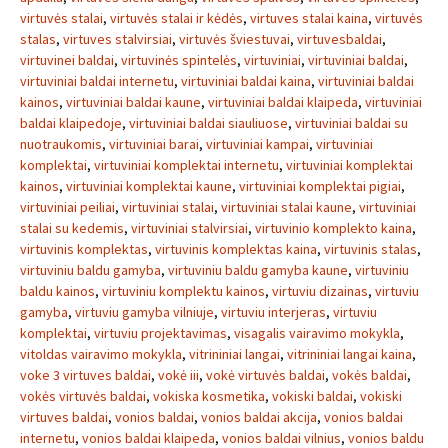
virtuvės stalai
,
virtuvės stalai ir kėdės
,
virtuves stalai kaina
,
virtuvės
stalas
,
virtuves stalvirsiai
,
virtuvės šviestuvai
,
virtuvesbaldai
,
virtuvinei baldai
,
virtuvinės spintelės
,
virtuviniai
,
virtuviniai baldai
,
virtuviniai baldai internetu
,
virtuviniai baldai kaina
,
virtuviniai baldai
kainos
,
virtuviniai baldai kaune
,
virtuviniai baldai klaipeda
,
virtuviniai
baldai klaipedoje
,
virtuviniai baldai siauliuose
,
virtuviniai baldai su
nuotraukomis
,
virtuviniai barai
,
virtuviniai kampai
,
virtuviniai
komplektai
,
virtuviniai komplektai internetu
,
virtuviniai komplektai
kainos
,
virtuviniai komplektai kaune
,
virtuviniai komplektai pigiai
,
virtuviniai peiliai
,
virtuviniai stalai
,
virtuviniai stalai kaune
,
virtuviniai
stalai su kedemis
,
virtuviniai stalvirsiai
,
virtuvinio komplekto kaina
,
virtuvinis komplektas
,
virtuvinis komplektas kaina
,
virtuvinis stalas
,
virtuviniu baldu gamyba
,
virtuviniu baldu gamyba kaune
,
virtuviniu
baldu kainos
,
virtuviniu komplektu kainos
,
virtuviu dizainas
,
virtuviu
gamyba
,
virtuviu gamyba vilniuje
,
virtuviu interjeras
,
virtuviu
komplektai
,
virtuviu projektavimas
,
visagalis vairavimo mokykla
,
vitoldas vairavimo mokykla
,
vitrininiai langai
,
vitrininiai langai kaina
,
voke 3 virtuves baldai
,
vokė iii
,
vokė virtuvės baldai
,
vokės baldai
,
vokės virtuvės baldai
,
vokiska kosmetika
,
vokiski baldai
,
vokiski
virtuves baldai
,
vonios baldai
,
vonios baldai akcija
,
vonios baldai
internetu
,
vonios baldai klaipeda
,
vonios baldai vilnius
,
vonios baldu