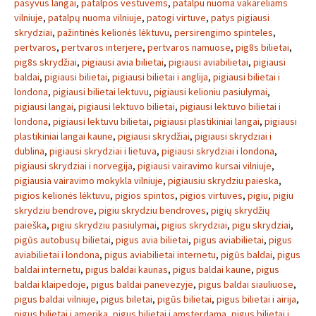
pasyvus langai
,
patalpos vestuvems
,
patalpu nuoma vakareliams
vilniuje
,
patalpų nuoma vilniuje
,
patogi virtuve
,
patys pigiausi
skrydziai
,
pažintinės kelionės lėktuvu
,
persirengimo spinteles
,
pertvaros
,
pertvaros interjere
,
pertvaros namuose
,
pig8s bilietai
,
pig8s skrydžiai
,
pigiausi avia bilietai
,
pigiausi aviabilietai
,
pigiausi
baldai
,
pigiausi bilietai
,
pigiausi bilietai i anglija
,
pigiausi bilietai i
londona
,
pigiausi bilietai lektuvu
,
pigiausi kelioniu pasiulymai
,
pigiausi langai
,
pigiausi lektuvo bilietai
,
pigiausi lektuvo bilietai i
londona
,
pigiausi lektuvu bilietai
,
pigiausi plastikiniai langai
,
pigiausi
plastikiniai langai kaune
,
pigiausi skrydžiai
,
pigiausi skrydziai i
dublina
,
pigiausi skrydziai i lietuva
,
pigiausi skrydziai i londona
,
pigiausi skrydziai i norvegija
,
pigiausi vairavimo kursai vilniuje
,
pigiausia vairavimo mokykla vilniuje
,
pigiausiu skrydziu paieska
,
pigios kelionės lėktuvu
,
pigios spintos
,
pigios virtuves
,
pigiu
,
pigiu
skrydziu bendrove
,
pigiu skrydziu bendroves
,
pigių skrydžių
paieška
,
pigiu skrydziu pasiulymai
,
pigius skrydziai
,
pigu skrydziai
,
pigūs autobusų bilietai
,
pigus avia bilietai
,
pigus aviabilietai
,
pigus
aviabilietai i londona
,
pigus aviabilietai internetu
,
pigūs baldai
,
pigus
baldai internetu
,
pigus baldai kaunas
,
pigus baldai kaune
,
pigus
baldai klaipedoje
,
pigus baldai panevezyje
,
pigus baldai siauliuose
,
pigus baldai vilniuje
,
pigus biletai
,
pigūs bilietai
,
pigus bilietai i airija
,
pigus bilietai i amerika
,
pigus bilietai i amsterdama
,
pigus bilietai i