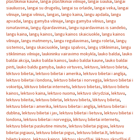
plastikiniai kaune
,
langai plastikiniai vilniuje
,
langai siauliai
,
langai
siauliuose
,
langai su drugeliu
,
langai su orlaide
,
langai veka
,
langai
vilniuje
,
langai vilnius
,
langas
,
lango kaina
,
langu apdaila
,
langu
apvadai
,
langų gamyba vilniuje
,
langu gamyba vilnius
,
langu
ismatavimai
,
langų išpardavimas
,
langu ispardavimas is sandelio
,
langu kaina
,
langų kainos
,
langu kainos skaiciuokle
,
langu kainos
vilniuje
,
langu matmenys
,
langu reguliavimas
,
langu roletai
,
langų
sistemos
,
langu skaiciuokle
,
langu spalvos
,
langų stiklinimas
,
langu
stiklinimas vilniuje
,
laukininku vairavimo mokykla
,
lauko baldai
,
lauko
baldai akcija
,
lauko baldai kainos
,
lauko baldai kaune
,
lauko baldai
pinti
,
lauko baldu gamyba
,
lauko virtuves
,
lektuvo
,
lektuvo biletai
,
lėktuvo bilietai
,
lektuvo bilietai i amerika
,
lektuvo bilietai i anglija
,
lektuvo bilietai i londona
,
lektuvo bilietai i norvegija
,
lektuvo bilietai i
vokietija
,
lėktuvo bilietai internetu
,
lektuvo bilietas
,
lėktuvo bilietu
kainos
,
lektuvo kaina
,
lektuvo nuoma
,
lektuvo skrydziai
,
lektuvu
,
lektuvu bileitai
,
lektuvu biletai
,
lektuvu bilieta
,
lėktuvų bilietai
,
lektuvu bilietai i amerika
,
lektuvu bilietai i anglija
,
lektuvu bilietai i
dublina
,
lektuvu bilietai i jav
,
lektuvu bilietai i lietuva
,
lektuvu bilietai i
londona
,
lektuvu bilietai i norvegija
,
lėktuvų bilietai internetu
,
lektuvu bilietai paskutine minute
,
lektuvu bilietai pigiau
,
lektuvu
bilietai pigiausi
,
lektuvu bilietai pigus
,
lektuvu bilietai.lt
,
lektuvu
bilietu kainos
,
lektuvu kainos
,
lėktuvų skrydžiai
,
lėktuvų skrydžiai iš