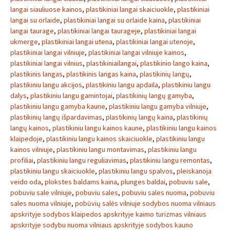
langai siauliuose kainos
,
plastikiniai langai skaiciuokle
,
plastikiniai
langai su orlaide
,
plastikiniai langai su orlaide kaina
,
plastikiniai
langai taurage
,
plastikiniai langai taurageje
,
plastikiniai langai
ukmerge
,
plastikiniai langai utena
,
plastikiniai langai utenoje
,
plastikiniai langai vilniuje
,
plastikiniai langai vilniuje kainos
,
plastikiniai langai vilnius
,
plastikiniailangai
,
plastikinio lango kaina
,
plastikinis langas
,
plastikinis langas kaina
,
plastikinių langų
,
plastikiniu langu akcijos
,
plastikiniu langu apdaila
,
plastikiniu langu
dalys
,
plastikiniu langu gamintojai
,
plastikinių langų gamyba
,
plastikiniu langu gamyba kaune
,
plastikiniu langu gamyba vilniuje
,
plastikinių langų išpardavimas
,
plastikinių langų kaina
,
plastikinių
langų kainos
,
plastikiniu langu kainos kaune
,
plastikiniu langu kainos
klaipedoje
,
plastikiniu langu kainos skaiciuokle
,
plastikiniu langu
kainos vilniuje
,
plastikiniu langu montavimas
,
plastikiniu langu
profiliai
,
plastikiniu langu reguliavimas
,
plastikiniu langu remontas
,
plastikiniu langu skaiciuokle
,
plastikiniu langu spalvos
,
pleiskanoja
veido oda
,
plokstes baldams kaina
,
plunges baldai
,
pobuviu sale
,
pobuviu sale vilniuje
,
pobuviu sales
,
pobuviu sales nuoma
,
pobuviu
sales nuoma vilniuje
,
pobūvių salės vilniuje sodybos nuoma vilniaus
apskrityje sodybos klaipedos apskrityje kaimo turizmas vilniaus
apskrityje sodybu nuoma vilniaus apskrityje sodybos kauno