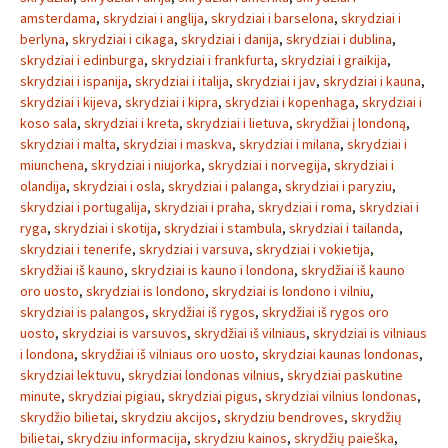
amsterdama
,
skrydziai i anglija
,
skrydziai i barselona
,
skrydziai i
berlyna
,
skrydziai i cikaga
,
skrydziai i danija
,
skrydziai i dublina
,
skrydziai i edinburga
,
skrydziai i frankfurta
,
skrydziai i graikija
,
skrydziai i ispanija
,
skrydziai i italija
,
skrydziai i jav
,
skrydziai i kauna
,
skrydziai i kijeva
,
skrydziai i kipra
,
skrydziai i kopenhaga
,
skrydziai i
koso sala
,
skrydziai i kreta
,
skrydziai i lietuva
,
skrydžiai į londoną
,
skrydziai i malta
,
skrydziai i maskva
,
skrydziai i milana
,
skrydziai i
miunchena
,
skrydziai i niujorka
,
skrydziai i norvegija
,
skrydziai i
olandija
,
skrydziai i osla
,
skrydziai i palanga
,
skrydziai i paryziu
,
skrydziai i portugalija
,
skrydziai i praha
,
skrydziai i roma
,
skrydziai i
ryga
,
skrydziai i skotija
,
skrydziai i stambula
,
skrydziai i tailanda
,
skrydziai i tenerife
,
skrydziai i varsuva
,
skrydziai i vokietija
,
skrydžiai iš kauno
,
skrydziai is kauno i londona
,
skrydžiai iš kauno
oro uosto
,
skrydziai is londono
,
skrydziai is londono i vilniu
,
skrydziai is palangos
,
skrydžiai iš rygos
,
skrydžiai iš rygos oro
uosto
,
skrydziai is varsuvos
,
skrydžiai iš vilniaus
,
skrydziai is vilniaus
i londona
,
skrydžiai iš vilniaus oro uosto
,
skrydziai kaunas londonas
,
skrydziai lektuvu
,
skrydziai londonas vilnius
,
skrydziai paskutine
minute
,
skrydziai pigiau
,
skrydziai pigus
,
skrydziai vilnius londonas
,
skrydžio bilietai
,
skrydziu akcijos
,
skrydziu bendroves
,
skrydžių
bilietai
,
skrydziu informacija
,
skrydziu kainos
,
skrydžių paieška
,