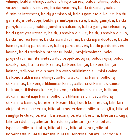
vilniuje
,
baldai vilniuje
,
baldai vilniuje kainos
,
baldai vilnius
,
baldai
virtuvei
,
baldai virtuves
,
baldai visiems
,
baldu dizainas
,
baldu
furnitura internetu
,
baldų gamintojai
,
baldu gamintojai kaune
,
baldu
gamintojai lietuvoje
,
baldu gamintojai vilniuje
,
baldų gamyba
,
baldu
gamyba siauliai
,
baldu gamyba siauliuose
,
baldu gamyba telsiuose
,
baldu gamyba utenoje
,
baldų gamyba vilniuje
,
baldų gamyba vilnius
,
baldu imones kaune
,
baldu ispardavimas
,
baldu isparduotuve
,
baldu
kainos
,
baldų parduotuvė
,
baldų parduotuvės
,
baldu parduotuves
kaune
,
baldu prekyba internetu
,
baldų projektavimas
,
baldu
projektavimas internete
,
baldu projektuotojas
,
baldu rojus
,
baldu
uzsakymas
,
balinantis kremas
,
balkono langai
,
balkono langai
kainos
,
balkono stiklinimas
,
balkono stiklinimas aliuminiu kaina
,
balkono stiklinimas vilniuje
,
balkono stiklinimo kaina
,
balkonų
stiklinimas
,
balkonų stiklinimas kaina
,
balkonu stiklinimas kainos
,
balkonų stiklinimas kaune
,
balkonų stiklinimas vilniuje
,
balkonų
stiklinimas vilniuje kaina
,
balkonu stiklinimas vilnius
,
balkonų
stiklinimo kainos
,
benexere kosmetika
,
beoti kosmetika
,
bilietai i
airija
,
bilietai i amerika
,
bilietai i amsterdama
,
bilietai i anglija
,
bilietai
i anglija lektuvu
,
bilietai i barselona
,
bilietai i berlyna
,
bilietai i cikaga
,
bilietai i dublina
,
bilietai i frankfurta
,
bilietai i graikija
,
bilietai i
ispanija
,
bilietai i italija
,
bilietai į jav
,
bilietai i kipra
,
bilietai i
kopenhaga
,
bilietai i lietuva
,
bilietai į londoną
,
bilietai i londona is