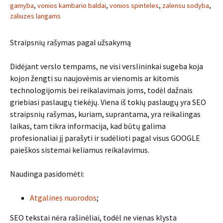
gamyba
,
vonios kambario baldai
,
vonios spinteles
,
zalensu sodyba
,
zaliuzes langams
Straipsnių rašymas pagal užsakymą
Didėjant verslo tempams, ne visi verslininkai sugeba koja
kojon žengti su naujovėmis ar vienomis ar kitomis
technologijomis bei reikalavimais joms, todėl dažnais
griebiasi paslaugų tiekėjų. Viena iš tokių paslaugų yra SEO
straipsnių rašymas, kuriam, suprantama, yra reikalingas
laikas, tam tikra informacija, kad būtų galima
profesionaliai jį parašyti ir sudėlioti pagal visus GOOGLE
paieškos sistemai keliamus reikalavimus.
Naudinga pasidomėti:
Atgalines nuorodos
;
SEO tekstai nėra rašinėliai, todėl ne vienas klysta