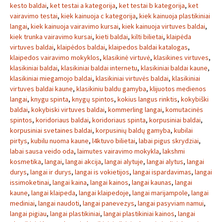
kesto baldai
,
ket testai a kategorija
,
ket testai b kategorija
,
ket
vairavimo testai
,
kiek kainuoja c kategorija
,
kiek kainuoja plastikiniai
langai
,
kiek kainuoja vairavimo kursai
,
kiek kainuoja virtuves baldai
,
kiek trunka vairavimo kursai
,
kieti baldai
,
kilti bilietai
,
klaipėda
virtuves baldai
,
klaipėdos baldai
,
klaipedos baldai katalogas
,
klaipedos vairavimo mokyklos
,
klasikinė virtuvė
,
klasikines virtuves
,
klasikiniai baldai
,
klasikiniai baldai internetu
,
klasikiniai baldai kaune
,
klasikiniai miegamojo baldai
,
klasikiniai virtuvės baldai
,
klasikiniai
virtuves baldai kaune
,
klasikiniu baldu gamyba
,
klijuotos medienos
langai
,
knygu spinta
,
knygų spintos
,
kokius langus rinktis
,
kokybiški
baldai
,
kokybiski virtuves baldai
,
kommerling langai
,
komutacinės
spintos
,
koridoriaus baldai
,
koridoriaus spinta
,
korpusiniai baldai
,
korpusiniai svetaines baldai
,
korpusinių baldų gamyba
,
kubilai
pirtys
,
kubilu nuoma kaune
,
l4ktuvo bilietai
,
labai pigus skrydziai
,
labai sausa veido oda
,
laimutes vairavimo mokykla
,
lakshmi
kosmetika
,
langai
,
langai akcija
,
langai alytuje
,
langai alytus
,
langai
durys
,
langai ir durys
,
langai is vokietijos
,
langai ispardavimas
,
langai
issimoketinai
,
langai kaina
,
langai kainos
,
langai kaunas
,
langai
kaune
,
langai klaipeda
,
langai klaipedoje
,
langai marijampole
,
langai
mediniai
,
langai naudoti
,
langai panevezys
,
langai pasyviam namui
,
langai pigiau
,
langai plastikiniai
,
langai plastikiniai kainos
,
langai