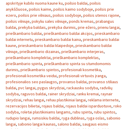
apskrityje kubilo nuoma kaune ku
,
poilsio baldai
,
poilsis
anykščiuose
,
poilsis kaime
,
poilsis kaimo sodyboje
,
poilsis prie
ezero
,
poilsis prie vilniaus
,
poilsis sodyboje
,
poilsis utenos rajone
,
poilsis vilniuje
,
pokyliu sales vilniuje
,
ponds kremas
,
prabangus
baldai
,
prekyba baldais
,
prekyba durimis
,
prie ežero
,
prienu langai
,
prieškambario baldai
,
prieškambario baldai akcijos
,
prieskambario
baldai internetu
,
prieskambario baldai kaina
,
prieskambario baldai
kaune
,
prieskambario baldai klaipedoje
,
prieskambario baldai
vilniuje
,
prieškambario dizainas
,
prieškambario interjeras
,
prieškambario komplektai
,
prieškambario komplektas
,
prieškambario spinta
,
prieškambario spinta su stumdomomis
durimis
,
prieškambario spintos
,
profesionali kosmetika
,
profesionali kosmetika veidui
,
profesionali virtuvės įranga
,
profesionalios seo paslaugos
,
provanso baldai
,
provanso stiliaus
baldai
,
pvc langai
,
pygus skrydziai
,
rackausku sodyba
,
radvilių
sodyba
,
raguvos baldai
,
rainer skrydziai
,
ranku kremai
,
raynair
skrydziai
,
rehau langai
,
rehau plastikiniai langai
,
reklama internete
,
rezervacijos bilietai
,
rojaus baldai
,
rojaus baldai isparduotuve
,
roko
sodyba
,
roletai plastikiniams langams
,
rubu spinta
,
rubu spintos
,
rudupio langai
,
rumsiskiu baldai
,
ryga dublinas
,
ryga oslas
,
sabonio
langai
,
sabonio langai kaunas
,
salono baldai
,
saugaus eismo