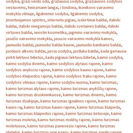
sodyba
,
grazi veido oda
,
gražiausia sodyba
,
graziausios sodybos
vestuvems
,
heinzmann langai
,
i londona
,
ikonikovo vairavimo
mokykla vilniuje
,
ilgakiemio sodyba
,
ilgakiemis sodyba
,
įmontuojamos spintos
,
internetu pigiau
,
isskirtiniai baldai
,
italiski
baldai
,
italiski miegamojo baldai
,
italiski svetaines baldai
,
italiski
virtuves baldai
,
iwostin kosmetika
,
jagmino vairavimo mokykla
,
jasučio vairavimo mokykla
,
jasucio vairavimo mokykla kainos
,
jaunuolio baldai
,
jaunuolio baldai kaune
,
jaunuolio kambario baldai
,
juodasis alksnis baldai
,
jurciu sodyba
,
justluka baldai
,
kada geriausia
pirkti lektuvo bilietus
,
kada pigiausi lektuvu bilietai
,
kaimo sodyba
,
kaimo sodyba dviems
,
kaimo sodybos alytaus rajone
,
kaimo
sodybos anyksciu rajone
,
kaimo sodybos kauno rajone
,
kaimo
sodybos klaipedos rajone
,
kaimo sodybos traku rajone
,
kaimo
sodybos vilniaus rajone
,
kaimo sodybu nuoma
,
kaimo turizmas
,
kaimo turizmas alytaus rajone
,
kaimo turizmas anykščių rajone
,
kaimo turizmas druskininkuose
,
kaimo turizmas dviems
,
kaimo
turizmas dzukijoje
,
kaimo turizmas ignalinos rajone
,
kaimo turizmas
kauno raj
,
kaimo turizmas kauno rajone
,
kaimo turizmas klaipeda
,
kaimo turizmas klaipedos rajone
,
kaimo turizmas lietuvoje
,
kaimo
turizmas moletai
,
kaimo turizmas molėtų rajone
,
kaimo turizmas
moletuose
,
kaimo turizmas panevezio rajone
,
kaimo turizmas
plateliai
,
kaimo turizmas prie ezero
,
kaimo turizmas siauliu rajone
,