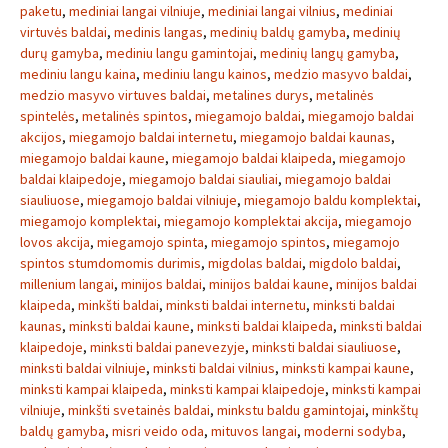
paketu
,
mediniai langai vilniuje
,
mediniai langai vilnius
,
mediniai
virtuvės baldai
,
medinis langas
,
medinių baldų gamyba
,
medinių
durų gamyba
,
mediniu langu gamintojai
,
medinių langų gamyba
,
mediniu langu kaina
,
mediniu langu kainos
,
medzio masyvo baldai
,
medzio masyvo virtuves baldai
,
metalines durys
,
metalinės
spintelės
,
metalinės spintos
,
miegamojo baldai
,
miegamojo baldai
akcijos
,
miegamojo baldai internetu
,
miegamojo baldai kaunas
,
miegamojo baldai kaune
,
miegamojo baldai klaipeda
,
miegamojo
baldai klaipedoje
,
miegamojo baldai siauliai
,
miegamojo baldai
siauliuose
,
miegamojo baldai vilniuje
,
miegamojo baldu komplektai
,
miegamojo komplektai
,
miegamojo komplektai akcija
,
miegamojo
lovos akcija
,
miegamojo spinta
,
miegamojo spintos
,
miegamojo
spintos stumdomomis durimis
,
migdolas baldai
,
migdolo baldai
,
millenium langai
,
minijos baldai
,
minijos baldai kaune
,
minijos baldai
klaipeda
,
minkšti baldai
,
minksti baldai internetu
,
minksti baldai
kaunas
,
minksti baldai kaune
,
minksti baldai klaipeda
,
minksti baldai
klaipedoje
,
minksti baldai panevezyje
,
minksti baldai siauliuose
,
minksti baldai vilniuje
,
minksti baldai vilnius
,
minksti kampai kaune
,
minksti kampai klaipeda
,
minksti kampai klaipedoje
,
minksti kampai
vilniuje
,
minkšti svetainės baldai
,
minkstu baldu gamintojai
,
minkštų
baldų gamyba
,
misri veido oda
,
mituvos langai
,
moderni sodyba
,