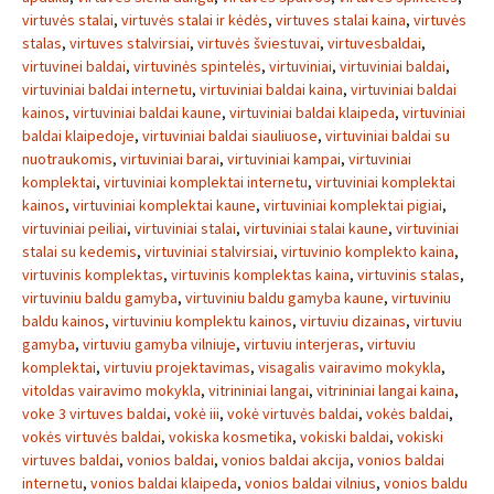
virtuvės stalai
,
virtuvės stalai ir kėdės
,
virtuves stalai kaina
,
virtuvės
stalas
,
virtuves stalvirsiai
,
virtuvės šviestuvai
,
virtuvesbaldai
,
virtuvinei baldai
,
virtuvinės spintelės
,
virtuviniai
,
virtuviniai baldai
,
virtuviniai baldai internetu
,
virtuviniai baldai kaina
,
virtuviniai baldai
kainos
,
virtuviniai baldai kaune
,
virtuviniai baldai klaipeda
,
virtuviniai
baldai klaipedoje
,
virtuviniai baldai siauliuose
,
virtuviniai baldai su
nuotraukomis
,
virtuviniai barai
,
virtuviniai kampai
,
virtuviniai
komplektai
,
virtuviniai komplektai internetu
,
virtuviniai komplektai
kainos
,
virtuviniai komplektai kaune
,
virtuviniai komplektai pigiai
,
virtuviniai peiliai
,
virtuviniai stalai
,
virtuviniai stalai kaune
,
virtuviniai
stalai su kedemis
,
virtuviniai stalvirsiai
,
virtuvinio komplekto kaina
,
virtuvinis komplektas
,
virtuvinis komplektas kaina
,
virtuvinis stalas
,
virtuviniu baldu gamyba
,
virtuviniu baldu gamyba kaune
,
virtuviniu
baldu kainos
,
virtuviniu komplektu kainos
,
virtuviu dizainas
,
virtuviu
gamyba
,
virtuviu gamyba vilniuje
,
virtuviu interjeras
,
virtuviu
komplektai
,
virtuviu projektavimas
,
visagalis vairavimo mokykla
,
vitoldas vairavimo mokykla
,
vitrininiai langai
,
vitrininiai langai kaina
,
voke 3 virtuves baldai
,
vokė iii
,
vokė virtuvės baldai
,
vokės baldai
,
vokės virtuvės baldai
,
vokiska kosmetika
,
vokiski baldai
,
vokiski
virtuves baldai
,
vonios baldai
,
vonios baldai akcija
,
vonios baldai
internetu
,
vonios baldai klaipeda
,
vonios baldai vilnius
,
vonios baldu