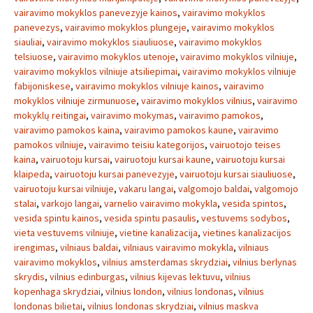
vairavimo mokyklos panevezyje kainos
,
vairavimo mokyklos
panevezys
,
vairavimo mokyklos plungeje
,
vairavimo mokyklos
siauliai
,
vairavimo mokyklos siauliuose
,
vairavimo mokyklos
telsiuose
,
vairavimo mokyklos utenoje
,
vairavimo mokyklos vilniuje
,
vairavimo mokyklos vilniuje atsiliepimai
,
vairavimo mokyklos vilniuje
fabijoniskese
,
vairavimo mokyklos vilniuje kainos
,
vairavimo
mokyklos vilniuje zirmunuose
,
vairavimo mokyklos vilnius
,
vairavimo
mokyklų reitingai
,
vairavimo mokymas
,
vairavimo pamokos
,
vairavimo pamokos kaina
,
vairavimo pamokos kaune
,
vairavimo
pamokos vilniuje
,
vairavimo teisiu kategorijos
,
vairuotojo teises
kaina
,
vairuotoju kursai
,
vairuotoju kursai kaune
,
vairuotoju kursai
klaipeda
,
vairuotoju kursai panevezyje
,
vairuotoju kursai siauliuose
,
vairuotoju kursai vilniuje
,
vakaru langai
,
valgomojo baldai
,
valgomojo
stalai
,
varkojo langai
,
varnelio vairavimo mokykla
,
vesida spintos
,
vesida spintu kainos
,
vesida spintu pasaulis
,
vestuvems sodybos
,
vieta vestuvems vilniuje
,
vietine kanalizacija
,
vietines kanalizacijos
irengimas
,
vilniaus baldai
,
vilniaus vairavimo mokykla
,
vilniaus
vairavimo mokyklos
,
vilnius amsterdamas skrydziai
,
vilnius berlynas
skrydis
,
vilnius edinburgas
,
vilnius kijevas lektuvu
,
vilnius
kopenhaga skrydziai
,
vilnius london
,
vilnius londonas
,
vilnius
londonas bilietai
,
vilnius londonas skrydziai
,
vilnius maskva