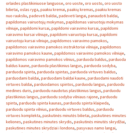
orlaides plastikiniuose languose
,
oro uoste
,
oro uosto
,
oro uosto
bilietai
,
oslas ryga
,
paakiu kremai
,
paakių kremas
,
paakiu kremas
nuo rauksliu
,
padeveti baldai
,
padeveti langai
,
panaudoti baldai
,
papildomas vairuotojų mokymas
,
papildomas vairuotoju mokymas
vilniuje
,
papildomi kursai
,
papildomi vairavimo kursai
,
papildomi
vairavimo kursai vilniuje
,
papildomi vairuotoju kursai
,
papildomi
vairuotoju kursai vilniuje
,
papildomos vairavimo pamokos
,
papildomos vairavimo pamokos instruktoriai vilniuje
,
papildomos
vairavimo pamokos kaune
,
papildomos vairavimo pamokos vilniuje
,
papildomos vairavimo pamokos vilnius
,
parduoda baldus
,
parduoda
baldus kaune
,
parduoda plastikinius langus
,
parduoda sodyba
,
parduoda spinta
,
parduoda spintas
,
parduoda virtuves baldus
,
parduodami baldai
,
parduodami baldai kaune
,
parduodami naudoti
virtuves baldai
,
parduodamos spintos
,
parduodu langus
,
parduodu
medines duris
,
parduodu naudotus plastikinius langus
,
parduodu
plastikinius langus
,
parduodu sodyba vilniaus rajone
,
parduodu
spinta
,
parduodu spinta kaunas
,
parduodu spinta klaipeda
,
parduodu spinta vilnius
,
parduodu virtuves baldus
,
parduodu
virtuves komplekta
,
paskutinės minutės bilietai
,
paskutines minutes
keliones
,
paskutines minutes skrydis
,
paskutinės minutės skrydžiai
,
paskutines minutes skrydziai i londona
,
pasyvaus namo langai
,