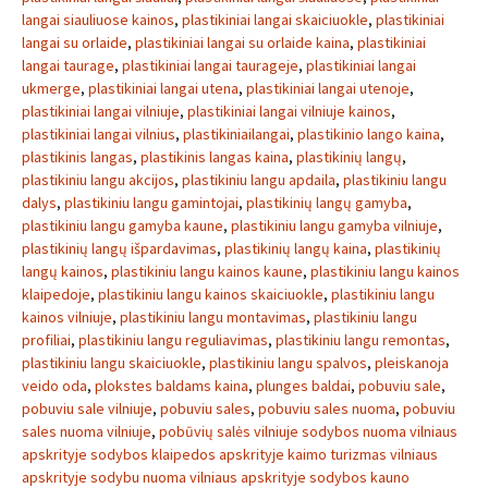
langai siauliuose kainos
,
plastikiniai langai skaiciuokle
,
plastikiniai
langai su orlaide
,
plastikiniai langai su orlaide kaina
,
plastikiniai
langai taurage
,
plastikiniai langai taurageje
,
plastikiniai langai
ukmerge
,
plastikiniai langai utena
,
plastikiniai langai utenoje
,
plastikiniai langai vilniuje
,
plastikiniai langai vilniuje kainos
,
plastikiniai langai vilnius
,
plastikiniailangai
,
plastikinio lango kaina
,
plastikinis langas
,
plastikinis langas kaina
,
plastikinių langų
,
plastikiniu langu akcijos
,
plastikiniu langu apdaila
,
plastikiniu langu
dalys
,
plastikiniu langu gamintojai
,
plastikinių langų gamyba
,
plastikiniu langu gamyba kaune
,
plastikiniu langu gamyba vilniuje
,
plastikinių langų išpardavimas
,
plastikinių langų kaina
,
plastikinių
langų kainos
,
plastikiniu langu kainos kaune
,
plastikiniu langu kainos
klaipedoje
,
plastikiniu langu kainos skaiciuokle
,
plastikiniu langu
kainos vilniuje
,
plastikiniu langu montavimas
,
plastikiniu langu
profiliai
,
plastikiniu langu reguliavimas
,
plastikiniu langu remontas
,
plastikiniu langu skaiciuokle
,
plastikiniu langu spalvos
,
pleiskanoja
veido oda
,
plokstes baldams kaina
,
plunges baldai
,
pobuviu sale
,
pobuviu sale vilniuje
,
pobuviu sales
,
pobuviu sales nuoma
,
pobuviu
sales nuoma vilniuje
,
pobūvių salės vilniuje sodybos nuoma vilniaus
apskrityje sodybos klaipedos apskrityje kaimo turizmas vilniaus
apskrityje sodybu nuoma vilniaus apskrityje sodybos kauno