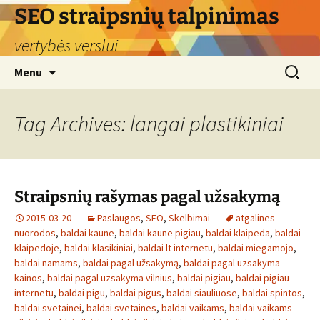
Skip
SEO straipsnių talpinimas
to
vertybės verslui
content
Search
Menu
for:
Tag Archives: langai plastikiniai
Straipsnių rašymas pagal užsakymą
2015-03-20
Paslaugos
,
SEO
,
Skelbimai
atgalines
nuorodos
,
baldai kaune
,
baldai kaune pigiau
,
baldai klaipeda
,
baldai
klaipedoje
,
baldai klasikiniai
,
baldai lt internetu
,
baldai miegamojo
,
baldai namams
,
baldai pagal užsakymą
,
baldai pagal uzsakyma
kainos
,
baldai pagal uzsakyma vilnius
,
baldai pigiau
,
baldai pigiau
internetu
,
baldai pigu
,
baldai pigus
,
baldai siauliuose
,
baldai spintos
,
baldai svetainei
,
baldai svetaines
,
baldai vaikams
,
baldai vaikams