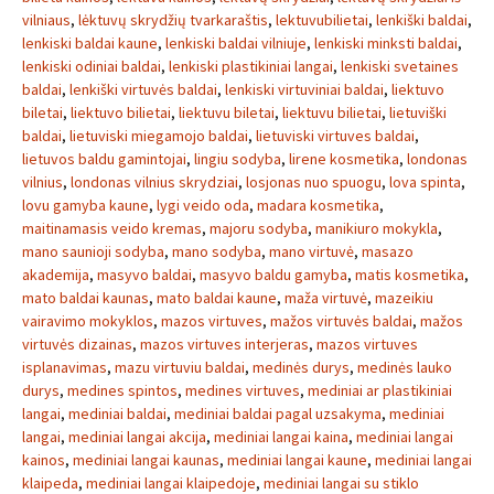
vilniaus
,
lėktuvų skrydžių tvarkaraštis
,
lektuvubilietai
,
lenkiški baldai
,
lenkiski baldai kaune
,
lenkiski baldai vilniuje
,
lenkiski minksti baldai
,
lenkiski odiniai baldai
,
lenkiski plastikiniai langai
,
lenkiski svetaines
baldai
,
lenkiški virtuvės baldai
,
lenkiski virtuviniai baldai
,
liektuvo
biletai
,
liektuvo bilietai
,
liektuvu biletai
,
liektuvu bilietai
,
lietuviški
baldai
,
lietuviski miegamojo baldai
,
lietuviski virtuves baldai
,
lietuvos baldu gamintojai
,
lingiu sodyba
,
lirene kosmetika
,
londonas
vilnius
,
londonas vilnius skrydziai
,
losjonas nuo spuogu
,
lova spinta
,
lovu gamyba kaune
,
lygi veido oda
,
madara kosmetika
,
maitinamasis veido kremas
,
majoru sodyba
,
manikiuro mokykla
,
mano saunioji sodyba
,
mano sodyba
,
mano virtuvė
,
masazo
akademija
,
masyvo baldai
,
masyvo baldu gamyba
,
matis kosmetika
,
mato baldai kaunas
,
mato baldai kaune
,
maža virtuvė
,
mazeikiu
vairavimo mokyklos
,
mazos virtuves
,
mažos virtuvės baldai
,
mažos
virtuvės dizainas
,
mazos virtuves interjeras
,
mazos virtuves
isplanavimas
,
mazu virtuviu baldai
,
medinės durys
,
medinės lauko
durys
,
medines spintos
,
medines virtuves
,
mediniai ar plastikiniai
langai
,
mediniai baldai
,
mediniai baldai pagal uzsakyma
,
mediniai
langai
,
mediniai langai akcija
,
mediniai langai kaina
,
mediniai langai
kainos
,
mediniai langai kaunas
,
mediniai langai kaune
,
mediniai langai
klaipeda
,
mediniai langai klaipedoje
,
mediniai langai su stiklo