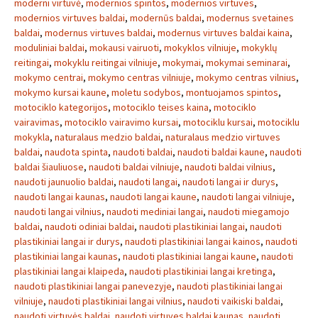
moderni virtuvė
,
modernios spintos
,
modernios virtuves
,
modernios virtuves baldai
,
modernūs baldai
,
modernus svetaines
baldai
,
modernus virtuves baldai
,
modernus virtuves baldai kaina
,
moduliniai baldai
,
mokausi vairuoti
,
mokyklos vilniuje
,
mokyklų
reitingai
,
mokyklu reitingai vilniuje
,
mokymai
,
mokymai seminarai
,
mokymo centrai
,
mokymo centras vilniuje
,
mokymo centras vilnius
,
mokymo kursai kaune
,
moletu sodybos
,
montuojamos spintos
,
motociklo kategorijos
,
motociklo teises kaina
,
motociklo
vairavimas
,
motociklo vairavimo kursai
,
motociklu kursai
,
motociklu
mokykla
,
naturalaus medzio baldai
,
naturalaus medzio virtuves
baldai
,
naudota spinta
,
naudoti baldai
,
naudoti baldai kaune
,
naudoti
baldai šiauliuose
,
naudoti baldai vilniuje
,
naudoti baldai vilnius
,
naudoti jaunuolio baldai
,
naudoti langai
,
naudoti langai ir durys
,
naudoti langai kaunas
,
naudoti langai kaune
,
naudoti langai vilniuje
,
naudoti langai vilnius
,
naudoti mediniai langai
,
naudoti miegamojo
baldai
,
naudoti odiniai baldai
,
naudoti plastikiniai langai
,
naudoti
plastikiniai langai ir durys
,
naudoti plastikiniai langai kainos
,
naudoti
plastikiniai langai kaunas
,
naudoti plastikiniai langai kaune
,
naudoti
plastikiniai langai klaipeda
,
naudoti plastikiniai langai kretinga
,
naudoti plastikiniai langai panevezyje
,
naudoti plastikiniai langai
vilniuje
,
naudoti plastikiniai langai vilnius
,
naudoti vaikiski baldai
,
naudoti virtuvės baldai
,
naudoti virtuves baldai kaunas
,
naudoti