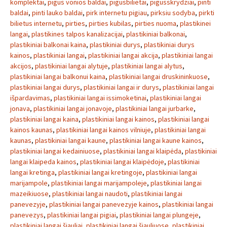
komplektai
,
pigus vonios baldai
,
pigusbilietai
,
pigusskrydziai
,
pinti
baldai
,
pinti lauko baldai
,
pirk internetu pigiau
,
pirksiu sodyba
,
pirkti
bilietus internetu
,
pirties
,
pirties kubilas
,
pirties nuoma
,
plastikinei
langai
,
plastikines talpos kanalizacijai
,
plastikiniai balkonai
,
plastikiniai balkonai kaina
,
plastikiniai durys
,
plastikiniai durys
kainos
,
plastikiniai langai
,
plastikiniai langai akcija
,
plastikiniai langai
akcijos
,
plastikiniai langai alytuje
,
plastikiniai langai alytus
,
plastikiniai langai balkonui kaina
,
plastikiniai langai druskininkuose
,
plastikiniai langai durys
,
plastikiniai langai ir durys
,
plastikiniai langai
išpardavimas
,
plastikiniai langai issimoketinai
,
plastikiniai langai
jonava
,
plastikiniai langai jonavoje
,
plastikiniai langai jurbarke
,
plastikiniai langai kaina
,
plastikiniai langai kainos
,
plastikiniai langai
kainos kaunas
,
plastikiniai langai kainos vilniuje
,
plastikiniai langai
kaunas
,
plastikiniai langai kaune
,
plastikiniai langai kaune kainos
,
plastikiniai langai kedainiuose
,
plastikiniai langai klaipėda
,
plastikiniai
langai klaipeda kainos
,
plastikiniai langai klaipėdoje
,
plastikiniai
langai kretinga
,
plastikiniai langai kretingoje
,
plastikiniai langai
marijampole
,
plastikiniai langai marijampoleje
,
plastikiniai langai
mazeikiuose
,
plastikiniai langai naudoti
,
plastikiniai langai
panevezyje
,
plastikiniai langai panevezyje kainos
,
plastikiniai langai
panevezys
,
plastikiniai langai pigiai
,
plastikiniai langai plungeje
,
plastikiniai langai šiauliai
,
plastikiniai langai šiauliuose
,
plastikiniai