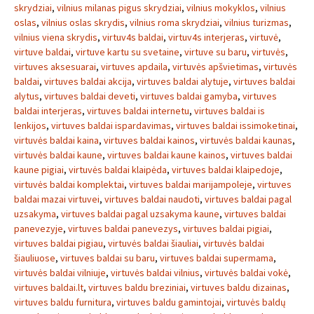
skrydziai
,
vilnius milanas pigus skrydziai
,
vilnius mokyklos
,
vilnius
oslas
,
vilnius oslas skrydis
,
vilnius roma skrydziai
,
vilnius turizmas
,
vilnius viena skrydis
,
virtuv4s baldai
,
virtuv4s interjeras
,
virtuvė
,
virtuve baldai
,
virtuve kartu su svetaine
,
virtuve su baru
,
virtuvės
,
virtuves aksesuarai
,
virtuves apdaila
,
virtuvės apšvietimas
,
virtuvės
baldai
,
virtuves baldai akcija
,
virtuves baldai alytuje
,
virtuves baldai
alytus
,
virtuves baldai deveti
,
virtuves baldai gamyba
,
virtuves
baldai interjeras
,
virtuves baldai internetu
,
virtuves baldai is
lenkijos
,
virtuves baldai ispardavimas
,
virtuves baldai issimoketinai
,
virtuvės baldai kaina
,
virtuves baldai kainos
,
virtuvės baldai kaunas
,
virtuvės baldai kaune
,
virtuves baldai kaune kainos
,
virtuves baldai
kaune pigiai
,
virtuvės baldai klaipėda
,
virtuves baldai klaipedoje
,
virtuvės baldai komplektai
,
virtuves baldai marijampoleje
,
virtuves
baldai mazai virtuvei
,
virtuves baldai naudoti
,
virtuves baldai pagal
uzsakyma
,
virtuves baldai pagal uzsakyma kaune
,
virtuves baldai
panevezyje
,
virtuves baldai panevezys
,
virtuves baldai pigiai
,
virtuves baldai pigiau
,
virtuvės baldai šiauliai
,
virtuvės baldai
šiauliuose
,
virtuves baldai su baru
,
virtuves baldai supermama
,
virtuvės baldai vilniuje
,
virtuvės baldai vilnius
,
virtuvės baldai vokė
,
virtuves baldai.lt
,
virtuves baldu breziniai
,
virtuves baldu dizainas
,
virtuves baldu furnitura
,
virtuves baldu gamintojai
,
virtuvės baldų