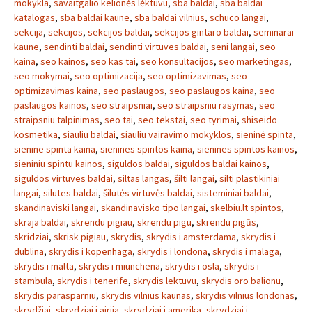
mokykla
,
savaitgalio kelionės lėktuvu
,
sba baldai
,
sba baldai
katalogas
,
sba baldai kaune
,
sba baldai vilnius
,
schuco langai
,
sekcija
,
sekcijos
,
sekcijos baldai
,
sekcijos gintaro baldai
,
seminarai
kaune
,
sendinti baldai
,
sendinti virtuves baldai
,
seni langai
,
seo
kaina
,
seo kainos
,
seo kas tai
,
seo konsultacijos
,
seo marketingas
,
seo mokymai
,
seo optimizacija
,
seo optimizavimas
,
seo
optimizavimas kaina
,
seo paslaugos
,
seo paslaugos kaina
,
seo
paslaugos kainos
,
seo straipsniai
,
seo straipsniu rasymas
,
seo
straipsniu talpinimas
,
seo tai
,
seo tekstai
,
seo tyrimai
,
shiseido
kosmetika
,
siauliu baldai
,
siauliu vairavimo mokyklos
,
sieninė spinta
,
sienine spinta kaina
,
sienines spintos kaina
,
sienines spintos kainos
,
sieniniu spintu kainos
,
siguldos baldai
,
siguldos baldai kainos
,
siguldos virtuves baldai
,
siltas langas
,
šilti langai
,
silti plastikiniai
langai
,
silutes baldai
,
šilutės virtuvės baldai
,
sisteminiai baldai
,
skandinaviski langai
,
skandinavisko tipo langai
,
skelbiu.lt spintos
,
skraja baldai
,
skrendu pigiau
,
skrendu pigu
,
skrendu pigūs
,
skridziai
,
skrisk pigiau
,
skrydis
,
skrydis i amsterdama
,
skrydis i
dublina
,
skrydis i kopenhaga
,
skrydis i londona
,
skrydis i malaga
,
skrydis i malta
,
skrydis i miunchena
,
skrydis i osla
,
skrydis i
stambula
,
skrydis i tenerife
,
skrydis lektuvu
,
skrydis oro balionu
,
skrydis parasparniu
,
skrydis vilnius kaunas
,
skrydis vilnius londonas
,
skrydžiai
,
skrydziai i airija
,
skrydziai i amerika
,
skrydziai i