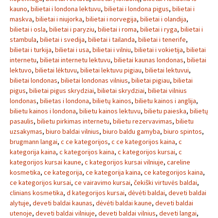
kauno
,
bilietai i londona lektuvu
,
bilietai i londona pigus
,
bilietai i
maskva
,
bilietai i niujorka
,
bilietai i norvegija
,
bilietai i olandija
,
bilietai i osla
,
bilietai i paryziu
,
bilietai i roma
,
bilietai i ryga
,
bilietai i
stambula
,
bilietai i svedija
,
bilietai i tailanda
,
bilietai i tenerife
,
bilietai i turkija
,
bilietai i usa
,
bilietai i vilniu
,
bilietai i vokietija
,
bilietai
internetu
,
bilietai internetu lektuvu
,
bilietai kaunas londonas
,
bilietai
lektuvo
,
bilietai lėktuvu
,
bilietai lektuvu pigiau
,
bilietai lektuvui
,
bilietai londonas
,
bilietai londonas vilnius
,
bilietai pigiau
,
bilietai
pigus
,
bilietai pigus skrydziai
,
bilietai skrydziai
,
bilietai vilnius
londonas
,
bilietas i londona
,
bilietų kainos
,
bilietu kainos i anglija
,
bilietu kainos i londona
,
bilietu kainos lektuvu
,
bilietu paieska
,
bilietų
pasaulis
,
bilietu pirkimas internetu
,
bilietu rezervavimas
,
bilietu
uzsakymas
,
biuro baldai vilnius
,
biuro baldu gamyba
,
biuro spintos
,
brugmann langai
,
c ce kategorijos
,
c ce kategorijos kaina
,
c
kategorija kaina
,
c kategorijos kaina
,
c kategorijos kursai
,
c
kategorijos kursai kaune
,
c kategorijos kursai vilniuje
,
careline
kosmetika
,
ce kategorija
,
ce kategorija kaina
,
ce kategorijos kaina
,
ce kategorijos kursai
,
ce vairavimo kursai
,
čekiški virtuvės baldai
,
clinians kosmetika
,
d kategorijos kursai
,
dėvėti baldai
,
deveti baldai
alytuje
,
deveti baldai kaunas
,
dėvėti baldai kaune
,
deveti baldai
utenoje
,
deveti baldai vilniuje
,
deveti baldai vilnius
,
deveti langai
,