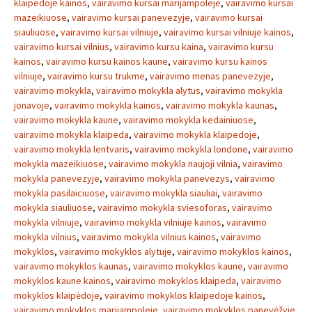
klaipedoje kainos
,
vairavimo kursai marijampoleje
,
vairavimo kursai
mazeikiuose
,
vairavimo kursai panevezyje
,
vairavimo kursai
siauliuose
,
vairavimo kursai vilniuje
,
vairavimo kursai vilniuje kainos
,
vairavimo kursai vilnius
,
vairavimo kursu kaina
,
vairavimo kursu
kainos
,
vairavimo kursu kainos kaune
,
vairavimo kursu kainos
vilniuje
,
vairavimo kursu trukme
,
vairavimo menas panevezyje
,
vairavimo mokykla
,
vairavimo mokykla alytus
,
vairavimo mokykla
jonavoje
,
vairavimo mokykla kainos
,
vairavimo mokykla kaunas
,
vairavimo mokykla kaune
,
vairavimo mokykla kedainiuose
,
vairavimo mokykla klaipeda
,
vairavimo mokykla klaipedoje
,
vairavimo mokykla lentvaris
,
vairavimo mokykla londone
,
vairavimo
mokykla mazeikiuose
,
vairavimo mokykla naujoji vilnia
,
vairavimo
mokykla panevezyje
,
vairavimo mokykla panevezys
,
vairavimo
mokykla pasilaiciuose
,
vairavimo mokykla siauliai
,
vairavimo
mokykla siauliuose
,
vairavimo mokykla sviesoforas
,
vairavimo
mokykla vilniuje
,
vairavimo mokykla vilniuje kainos
,
vairavimo
mokykla vilnius
,
vairavimo mokykla vilnius kainos
,
vairavimo
mokyklos
,
vairavimo mokyklos alytuje
,
vairavimo mokyklos kainos
,
vairavimo mokyklos kaunas
,
vairavimo mokyklos kaune
,
vairavimo
mokyklos kaune kainos
,
vairavimo mokyklos klaipeda
,
vairavimo
mokyklos klaipėdoje
,
vairavimo mokyklos klaipedoje kainos
,
vairavimo mokyklos marijampoleje
,
vairavimo mokyklos panevėžyje
,