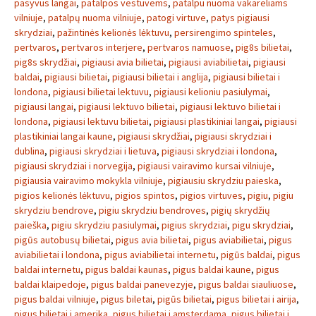
pasyvus langai
,
patalpos vestuvems
,
patalpu nuoma vakareliams
vilniuje
,
patalpų nuoma vilniuje
,
patogi virtuve
,
patys pigiausi
skrydziai
,
pažintinės kelionės lėktuvu
,
persirengimo spinteles
,
pertvaros
,
pertvaros interjere
,
pertvaros namuose
,
pig8s bilietai
,
pig8s skrydžiai
,
pigiausi avia bilietai
,
pigiausi aviabilietai
,
pigiausi
baldai
,
pigiausi bilietai
,
pigiausi bilietai i anglija
,
pigiausi bilietai i
londona
,
pigiausi bilietai lektuvu
,
pigiausi kelioniu pasiulymai
,
pigiausi langai
,
pigiausi lektuvo bilietai
,
pigiausi lektuvo bilietai i
londona
,
pigiausi lektuvu bilietai
,
pigiausi plastikiniai langai
,
pigiausi
plastikiniai langai kaune
,
pigiausi skrydžiai
,
pigiausi skrydziai i
dublina
,
pigiausi skrydziai i lietuva
,
pigiausi skrydziai i londona
,
pigiausi skrydziai i norvegija
,
pigiausi vairavimo kursai vilniuje
,
pigiausia vairavimo mokykla vilniuje
,
pigiausiu skrydziu paieska
,
pigios kelionės lėktuvu
,
pigios spintos
,
pigios virtuves
,
pigiu
,
pigiu
skrydziu bendrove
,
pigiu skrydziu bendroves
,
pigių skrydžių
paieška
,
pigiu skrydziu pasiulymai
,
pigius skrydziai
,
pigu skrydziai
,
pigūs autobusų bilietai
,
pigus avia bilietai
,
pigus aviabilietai
,
pigus
aviabilietai i londona
,
pigus aviabilietai internetu
,
pigūs baldai
,
pigus
baldai internetu
,
pigus baldai kaunas
,
pigus baldai kaune
,
pigus
baldai klaipedoje
,
pigus baldai panevezyje
,
pigus baldai siauliuose
,
pigus baldai vilniuje
,
pigus biletai
,
pigūs bilietai
,
pigus bilietai i airija
,
pigus bilietai i amerika
,
pigus bilietai i amsterdama
,
pigus bilietai i