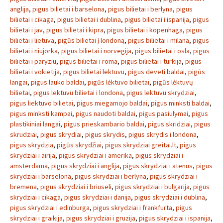
anglija
,
pigus bilietai i barselona
,
pigus bilietai i berlyna
,
pigus
bilietai i cikaga
,
pigus bilietai i dublina
,
pigus bilietai i ispanija
,
pigus
bilietai i jav
,
pigus bilietai i kipra
,
pigus bilietai i kopenhaga
,
pigus
bilietai i lietuva
,
pigūs bilietai į londoną
,
pigus bilietai i milana
,
pigus
bilietai i niujorka
,
pigus bilietai i norvegija
,
pigus bilietai i osla
,
pigus
bilietai i paryziu
,
pigus bilietai i roma
,
pigus bilietai i turkija
,
pigus
bilietai i vokietija
,
pigus bilietai lektuvu
,
pigus deveti baldai
,
pigūs
langai
,
pigus lauko baldai
,
pigūs lėktuvo bilietai
,
pigūs lėktuvų
bilietai
,
pigus lektuvu bilietai i londona
,
pigus lektuvu skrydziai
,
pigus liektuvo bilietai
,
pigus miegamojo baldai
,
pigus minksti baldai
,
pigus minksti kampai
,
pigus naudoti baldai
,
pigus pasiulymai
,
pigus
plastikiniai langai
,
pigus prieskambario baldai
,
pigus skridziai
,
pigus
skrudziai
,
pigus skrydiai
,
pigus skrydis
,
pigus skrydis i londona
,
pigus skrydzia
,
pigūs skrydžiai
,
pigus skrydziai greitai.lt
,
pigus
skrydziai i airija
,
pigus skrydziai i amerika
,
pigus skrydziai i
amsterdama
,
pigus skrydziai i anglija
,
pigus skrydziai i atenus
,
pigus
skrydziai i barselona
,
pigus skrydziai i berlyna
,
pigus skrydziai i
bremena
,
pigus skrydziai i briuseli
,
pigus skrydziai i bulgarija
,
pigus
skrydziai i cikaga
,
pigus skrydziai i danija
,
pigus skrydziai i dublina
,
pigus skrydziai i edinburga
,
pigus skrydziai i frankfurta
,
pigus
skrydziai i graikija
,
pigus skrydziai i gruzija
,
pigus skrydziai i ispanija
,