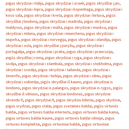
pigus skrydziai i italija
,
pigus skrydziai i izraeli
,
pigūs skrydžiai į jav
,
pigus skrydziai i kipra
,
pigus skrydziai i kopenhaga
,
pigus skrydziai i
koso sala
,
pigus skrydziai i kreta
,
pigus skrydziai i lietuva
,
pigūs
skrydžiai į londoną
,
pigus skrydziai i madrida
,
pigus skrydziai i
maldyvus
,
pigus skrydziai i malta
,
pigus skrydziai i maskva
,
pigus
skrydziai i milana
,
pigus skrydziai i miunchena
,
pigus skrydziai i
niujorka
,
pigus skrydziai i norvegija
,
pigus skrydziai i olandija
,
pigus
skrydziai i osla
,
pigūs skrydžiai į paryžių
,
pigus skrydziai i
portugalija
,
pigus skrydziai i praha
,
pigus skrydziai i prancuzija
,
pigūs skrydžiai į romą
,
pigus skrydziai i ryga
,
pigus skrydziai i
sicilija
,
pigus skrydziai i stambula
,
pigus skrydziai i stokholma
,
pigus
skrydziai i svedija
,
pigus skrydziai i tailanda
,
pigus skrydziai i
tenerife
,
pigus skrydziai i turkija
,
pigus skrydziai i vilniu
,
pigus
skrydziai i vokietija
,
pigūs skrydžiai iš kauno
,
pigus skrydziai is
londono
,
pigus skrydziai is palangos
,
pigus skrydziai is rygos
,
pigūs
skrydžiai iš vilniaus
,
pigus skrydziai londonas
,
pigus skrydziai
skrendu lt
,
pigus skrydziai.lt
,
pigus skrydziu bilietai
,
pigus skydziai
,
pigus srydziai
,
pigus stalai
,
pigus svetaines baldai
,
pigūs virtuvės
baldai
,
pigus virtuves baldai internetu
,
pigus virtuves baldai kaina
,
pigus virtuves baldai kaune
,
pigus virtuves baldai vilniuje
,
pigus
virtuves komplektai
,
pigus virtuviniai baldai
,
pigus virtuviniai