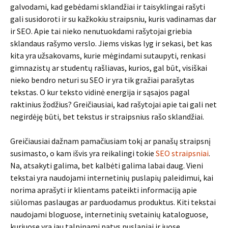
galvodami, kad gebėdami sklandžiai ir taisyklingai rašyti
gali susidoroti ir su kažkokiu straipsniu, kuris vadinamas dar
ir SEO. Apie tai nieko nenutuokdami rašytojai griebia
sklandaus rašymo verslo. Jiems viskas lyg ir sekasi, bet kas
kita yra užsakovams, kurie mėgindami sutaupyti, renkasi
gimnazistų ar studentų rašliavas, kurios, gal būt, visiškai
nieko bendro neturi su SEO ir yra tik gražiai parašytas
tekstas. O kur teksto vidinė energija ir sąsajos pagal
raktinius žodžius? Greičiausiai, kad rašytojai apie tai gali net
negirdėję būti, bet tekstus ir straipsnius rašo sklandžiai.
Greičiausiai dažnam pamačiusiam tokį ar panašų straipsnį
susimasto, o kam išvis yra reikalingi tokie
SEO straipsniai
.
Na, atsakyti galima, bet kalbėti galima labai daug. Vieni
tekstai yra naudojami internetinių puslapių paleidimui, kai
norima aprašyti ir klientams pateikti informaciją apie
siūlomas paslaugas ar parduodamus produktus. Kiti tekstai
naudojami bloguose, internetinių svetainių kataloguose,
kuriuose yra jau talpinami patys puslapiai ir juose