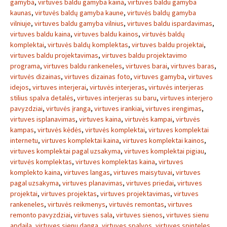
gamyba
,
virtuves baldu gamyba kaina
,
virtuves baldu gamyba
kaunas
,
virtuvės baldų gamyba kaune
,
virtuvės baldų gamyba
vilniuje
,
virtuves baldu gamyba vilnius
,
virtuves baldu ispardavimas
,
virtuves baldu kaina
,
virtuves baldu kainos
,
virtuvės baldų
komplektai
,
virtuvės baldų komplektas
,
virtuves baldu projektai
,
virtuves baldu projektavimas
,
virtuves baldu projektavimo
programa
,
virtuves baldu rankeneles
,
virtuves barai
,
virtuves baras
,
virtuvės dizainas
,
virtuves dizainas foto
,
virtuves gamyba
,
virtuves
idejos
,
virtuves interjerai
,
virtuvės interjeras
,
virtuvės interjeras
stilius spalva detalės
,
virtuves interjeras su baru
,
virtuves interjero
pavyzdziai
,
virtuvės įranga
,
virtuves irankiai
,
virtuves irengimas
,
virtuves isplanavimas
,
virtuves kaina
,
virtuvės kampai
,
virtuvės
kampas
,
virtuvės kėdės
,
virtuvės komplektai
,
virtuves komplektai
internetu
,
virtuves komplektai kaina
,
virtuves komplektai kainos
,
virtuves komplektai pagal uzsakyma
,
virtuves komplektai pigiau
,
virtuvės komplektas
,
virtuves komplektas kaina
,
virtuves
komplekto kaina
,
virtuves langas
,
virtuves maisytuvai
,
virtuves
pagal uzsakyma
,
virtuves planavimas
,
virtuves priedai
,
virtuves
projektai
,
virtuves projektas
,
virtuves projektavimas
,
virtuves
rankeneles
,
virtuvės reikmenys
,
virtuvės remontas
,
virtuves
remonto pavyzdziai
,
virtuves sala
,
virtuves sienos
,
virtuves sienu
apdaila
,
virtuves sienu danga
,
virtuves spalvos
,
virtuves spinteles
,