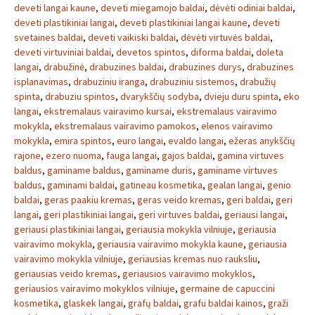
deveti langai kaune
,
deveti miegamojo baldai
,
dėvėti odiniai baldai
,
deveti plastikiniai langai
,
deveti plastikiniai langai kaune
,
deveti
svetaines baldai
,
deveti vaikiski baldai
,
dėvėti virtuvės baldai
,
deveti virtuviniai baldai
,
devetos spintos
,
diforma baldai
,
doleta
langai
,
drabužinė
,
drabuzines baldai
,
drabuzines durys
,
drabuzines
isplanavimas
,
drabuziniu iranga
,
drabuziniu sistemos
,
drabužių
spinta
,
drabuziu spintos
,
dvarykščių sodyba
,
dvieju duru spinta
,
eko
langai
,
ekstremalaus vairavimo kursai
,
ekstremalaus vairavimo
mokykla
,
ekstremalaus vairavimo pamokos
,
elenos vairavimo
mokykla
,
emira spintos
,
euro langai
,
evaldo langai
,
ežeras anykščių
rajone
,
ezero nuoma
,
fauga langai
,
gajos baldai
,
gamina virtuves
baldus
,
gaminame baldus
,
gaminame duris
,
gaminame virtuves
baldus
,
gaminami baldai
,
gatineau kosmetika
,
gealan langai
,
genio
baldai
,
geras paakiu kremas
,
geras veido kremas
,
geri baldai
,
geri
langai
,
geri plastikiniai langai
,
geri virtuves baldai
,
geriausi langai
,
geriausi plastikiniai langai
,
geriausia mokykla vilniuje
,
geriausia
vairavimo mokykla
,
geriausia vairavimo mokykla kaune
,
geriausia
vairavimo mokykla vilniuje
,
geriausias kremas nuo rauksliu
,
geriausias veido kremas
,
geriausios vairavimo mokyklos
,
geriausios vairavimo mokyklos vilniuje
,
germaine de capuccini
kosmetika
,
glaskek langai
,
grafų baldai
,
grafu baldai kainos
,
graži