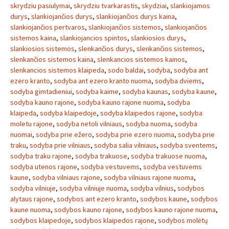
skrydziu pasiulymai
,
skrydziu tvarkarastis
,
skydziai
,
slankiojamos
durys
,
slankiojančios durys
,
slankiojančios durys kaina
,
slankiojančios pertvaros
,
slankiojančios sistemos
,
slankiojančios
sistemos kaina
,
slankiojancios spintos
,
slankiosios durys
,
slankiosios sistemos
,
slenkančios durys
,
slenkančios sistemos
,
slenkančios sistemos kaina
,
slenkancios sistemos kainos
,
slenkancios sistemos klaipeda
,
sodo baldai
,
sodyba
,
sodyba ant
ezero kranto
,
sodyba ant ezero kranto nuoma
,
sodyba dviems
,
sodyba gimtadieniui
,
sodyba kaime
,
sodyba kaunas
,
sodyba kaune
,
sodyba kauno rajone
,
sodyba kauno rajone nuoma
,
sodyba
klaipeda
,
sodyba klaipedoje
,
sodyba klaipedos rajone
,
sodyba
moletu rajone
,
sodyba netoli vilniaus
,
sodyba nuoma
,
sodyba
nuomai
,
sodyba prie ežero
,
sodyba prie ezero nuoma
,
sodyba prie
traku
,
sodyba prie vilniaus
,
sodyba salia vilniaus
,
sodyba sventems
,
sodyba traku rajone
,
sodyba trakuose
,
sodyba trakuose nuoma
,
sodyba utenos rajone
,
sodyba vestuvems
,
sodyba vestuvems
kaune
,
sodyba vilniaus rajone
,
sodyba vilniaus rajone nuoma
,
sodyba vilniuje
,
sodyba vilniuje nuoma
,
sodyba vilnius
,
sodybos
alytaus rajone
,
sodybos ant ezero kranto
,
sodybos kaune
,
sodybos
kaune nuoma
,
sodybos kauno rajone
,
sodybos kauno rajone nuoma
,
sodybos klaipedoje
,
sodybos klaipedos rajone
,
sodybos molėtų