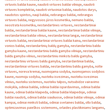
virtuvės baldai kaune
,
naudoti virtuves baldai vilniuje
,
naudoti
virtuves komplektai
,
naudoti virtuviniai baldai
,
naudotos durys
,
naudotos spintos
,
nauji baldai
,
nebrangus baldai
,
nebrangus
virtuves baldai
,
negyvosios jūros kosmetika
,
nemuno baldai
,
neostrata kosmetika
,
nestandartines virtuves
,
nestandartiniai
baldai
,
nestandartiniai baldai kaune
,
nestandartiniai baldai vilniuje
,
nestandartiniai baldai vilnius
,
nestandartiniai langai
,
nestandartiniai
virtuvės baldai
,
nestandartiniai virtuves baldai kaina
,
nestandartiniai
vonios baldai
,
nestandartinių baldų gamyba
,
nestandartiniu baldu
gamyba kaune
,
nestandartiniu baldu gamyba vilniuje
,
nestandartiniu
baldu gamyba vilnius
,
nestandartiniu minkstu baldu gamyba
,
nestandartiniu virtuves baldu gamyba
,
nestardantiniai baldai
,
nestardantiniai virtuves baldai
,
nestardantiniu baldu gamyba
,
nolte
virtuves
,
noreva kremai
,
nuomojama sodyba
,
nuomojamos sodybos
kaune
,
nuomoju sodyba
,
nuoteku isvezimas
,
nuoteku isvezimas
vilnius
,
nuoteku sistemos
,
nuoteku talpos
,
nutsubidze vairavimo
mokykla
,
odiniai baldai
,
odiniai baldai ispardavimas
,
odiniai baldai
kaune
,
odiniai baldai klaipeda
,
odiniai baldai klaipedoje
,
odiniai
baldai naudoti
,
odiniai baldai siauliuose
,
odiniai baldai vilniuje
,
odiniai
kampai
,
odiniai minksti baldai
,
odiniai svetaines baldai
,
ollo baldai
,
optimizavimas paieškos sistemoms
,
orlaides plastikiniams langams
,