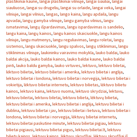
plastikiniai kaune
,
langai plastikiniai vilniuje
,
langai siauliai
,
langai
siauliuose
,
langai su drugeliu
,
langai su orlaide
,
langai veka
,
langai
vilniuje
,
langai vilnius
,
langas
,
lango kaina
,
langu apdaila
,
langu
apvadai
,
langų gamyba vilniuje
,
langu gamyba vilnius
,
langu
ismatavimai
,
langų išpardavimas
,
langu ispardavimas is sandelio
,
langu kaina
,
langų kainos
,
langu kainos skaiciuokle
,
langu kainos
vilniuje
,
langu matmenys
,
langu reguliavimas
,
langu roletai
,
langų
sistemos
,
langu skaiciuokle
,
langu spalvos
,
langų stiklinimas
,
langu
stiklinimas vilniuje
,
laukininku vairavimo mokykla
,
lauko baldai
,
lauko
baldai akcija
,
lauko baldai kainos
,
lauko baldai kaune
,
lauko baldai
pinti
,
lauko baldu gamyba
,
lauko virtuves
,
lektuvo
,
lektuvo biletai
,
lėktuvo bilietai
,
lektuvo bilietai i amerika
,
lektuvo bilietai i anglija
,
lektuvo bilietai i londona
,
lektuvo bilietai i norvegija
,
lektuvo bilietai i
vokietija
,
lėktuvo bilietai internetu
,
lektuvo bilietas
,
lėktuvo bilietu
kainos
,
lektuvo kaina
,
lektuvo nuoma
,
lektuvo skrydziai
,
lektuvu
,
lektuvu bileitai
,
lektuvu biletai
,
lektuvu bilieta
,
lėktuvų bilietai
,
lektuvu bilietai i amerika
,
lektuvu bilietai i anglija
,
lektuvu bilietai i
dublina
,
lektuvu bilietai i jav
,
lektuvu bilietai i lietuva
,
lektuvu bilietai i
londona
,
lektuvu bilietai i norvegija
,
lėktuvų bilietai internetu
,
lektuvu bilietai paskutine minute
,
lektuvu bilietai pigiau
,
lektuvu
bilietai pigiausi
,
lektuvu bilietai pigus
,
lektuvu bilietai.lt
,
lektuvu
bilietu kainos
,
lektuvu kainos
,
lėktuvų skrydžiai
,
lėktuvų skrydžiai iš