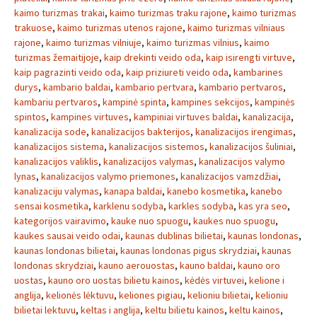
kaimo turizmas trakai
,
kaimo turizmas traku rajone
,
kaimo turizmas
trakuose
,
kaimo turizmas utenos rajone
,
kaimo turizmas vilniaus
rajone
,
kaimo turizmas vilniuje
,
kaimo turizmas vilnius
,
kaimo
turizmas žemaitijoje
,
kaip drekinti veido oda
,
kaip isirengti virtuve
,
kaip pagrazinti veido oda
,
kaip priziureti veido oda
,
kambarines
durys
,
kambario baldai
,
kambario pertvara
,
kambario pertvaros
,
kambariu pertvaros
,
kampinė spinta
,
kampines sekcijos
,
kampinės
spintos
,
kampines virtuves
,
kampiniai virtuves baldai
,
kanalizacija
,
kanalizacija sode
,
kanalizacijos bakterijos
,
kanalizacijos irengimas
,
kanalizacijos sistema
,
kanalizacijos sistemos
,
kanalizacijos šuliniai
,
kanalizacijos valiklis
,
kanalizacijos valymas
,
kanalizacijos valymo
lynas
,
kanalizacijos valymo priemones
,
kanalizacijos vamzdžiai
,
kanalizaciju valymas
,
kanapa baldai
,
kanebo kosmetika
,
kanebo
sensai kosmetika
,
karklenu sodyba
,
karkles sodyba
,
kas yra seo
,
kategorijos vairavimo
,
kauke nuo spuogu
,
kaukes nuo spuogu
,
kaukes sausai veido odai
,
kaunas dublinas bilietai
,
kaunas londonas
,
kaunas londonas bilietai
,
kaunas londonas pigus skrydziai
,
kaunas
londonas skrydziai
,
kauno aerouostas
,
kauno baldai
,
kauno oro
uostas
,
kauno oro uostas bilietu kainos
,
kėdės virtuvei
,
kelione i
anglija
,
kelionės lėktuvu
,
keliones pigiau
,
kelioniu bilietai
,
kelioniu
bilietai lektuvu
,
keltas i anglija
,
keltu bilietu kainos
,
keltu kainos
,