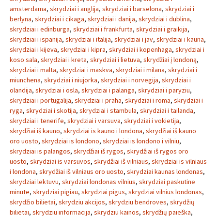
amsterdama
,
skrydziai i anglija
,
skrydziai i barselona
,
skrydziai i
berlyna
,
skrydziai i cikaga
,
skrydziai i danija
,
skrydziai i dublina
,
skrydziai i edinburga
,
skrydziai i frankfurta
,
skrydziai i graikija
,
skrydziai i ispanija
,
skrydziai i italija
,
skrydziai i jav
,
skrydziai i kauna
,
skrydziai i kijeva
,
skrydziai i kipra
,
skrydziai i kopenhaga
,
skrydziai i
koso sala
,
skrydziai i kreta
,
skrydziai i lietuva
,
skrydžiai į londoną
,
skrydziai i malta
,
skrydziai i maskva
,
skrydziai i milana
,
skrydziai i
miunchena
,
skrydziai i niujorka
,
skrydziai i norvegija
,
skrydziai i
olandija
,
skrydziai i osla
,
skrydziai i palanga
,
skrydziai i paryziu
,
skrydziai i portugalija
,
skrydziai i praha
,
skrydziai i roma
,
skrydziai i
ryga
,
skrydziai i skotija
,
skrydziai i stambula
,
skrydziai i tailanda
,
skrydziai i tenerife
,
skrydziai i varsuva
,
skrydziai i vokietija
,
skrydžiai iš kauno
,
skrydziai is kauno i londona
,
skrydžiai iš kauno
oro uosto
,
skrydziai is londono
,
skrydziai is londono i vilniu
,
skrydziai is palangos
,
skrydžiai iš rygos
,
skrydžiai iš rygos oro
uosto
,
skrydziai is varsuvos
,
skrydžiai iš vilniaus
,
skrydziai is vilniaus
i londona
,
skrydžiai iš vilniaus oro uosto
,
skrydziai kaunas londonas
,
skrydziai lektuvu
,
skrydziai londonas vilnius
,
skrydziai paskutine
minute
,
skrydziai pigiau
,
skrydziai pigus
,
skrydziai vilnius londonas
,
skrydžio bilietai
,
skrydziu akcijos
,
skrydziu bendroves
,
skrydžių
bilietai
,
skrydziu informacija
,
skrydziu kainos
,
skrydžių paieška
,