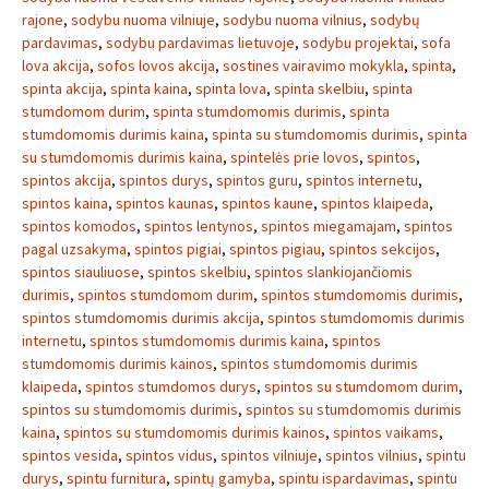
rajone
,
sodybu nuoma vilniuje
,
sodybu nuoma vilnius
,
sodybų
pardavimas
,
sodybu pardavimas lietuvoje
,
sodybu projektai
,
sofa
lova akcija
,
sofos lovos akcija
,
sostines vairavimo mokykla
,
spinta
,
spinta akcija
,
spinta kaina
,
spinta lova
,
spinta skelbiu
,
spinta
stumdomom durim
,
spinta stumdomomis durimis
,
spinta
stumdomomis durimis kaina
,
spinta su stumdomomis durimis
,
spinta
su stumdomomis durimis kaina
,
spintelės prie lovos
,
spintos
,
spintos akcija
,
spintos durys
,
spintos guru
,
spintos internetu
,
spintos kaina
,
spintos kaunas
,
spintos kaune
,
spintos klaipeda
,
spintos komodos
,
spintos lentynos
,
spintos miegamajam
,
spintos
pagal uzsakyma
,
spintos pigiai
,
spintos pigiau
,
spintos sekcijos
,
spintos siauliuose
,
spintos skelbiu
,
spintos slankiojančiomis
durimis
,
spintos stumdomom durim
,
spintos stumdomomis durimis
,
spintos stumdomomis durimis akcija
,
spintos stumdomomis durimis
internetu
,
spintos stumdomomis durimis kaina
,
spintos
stumdomomis durimis kainos
,
spintos stumdomomis durimis
klaipeda
,
spintos stumdomos durys
,
spintos su stumdomom durim
,
spintos su stumdomomis durimis
,
spintos su stumdomomis durimis
kaina
,
spintos su stumdomomis durimis kainos
,
spintos vaikams
,
spintos vesida
,
spintos vidus
,
spintos vilniuje
,
spintos vilnius
,
spintu
durys
,
spintu furnitura
,
spintų gamyba
,
spintu ispardavimas
,
spintu