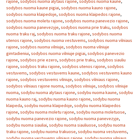
rajone
,
sodybos nuoma alytaus rajone
,
sodybos nuoma kaune
,
sodybos nuoma kaune pigiai
,
sodybos nuoma kauno rajone
,
sodybos nuoma klaipedoje
,
sodybos nuoma klaipedos rajone
,
sodybos nuoma moletu rajone
,
sodybos nuoma panevezio rajone
,
sodybos nuoma panevezyje
,
sodybos nuoma prie traku
,
sodybos
nuoma traku raj
,
sodybos nuoma traku rajone
,
sodybos nuoma
utenos rajone
,
sodybos nuoma vestuvems
,
sodybos nuoma vilniaus
rajone
,
sodybos nuoma vilniuje
,
sodybos nuoma vilniuje
gimtadieniui
,
sodybos nuoma vilniuje pigiai
,
sodybos panevezio
rajone
,
sodybos prie ezero
,
sodybos prie traku
,
sodybos siauliu
rajone
,
sodybos traku rajone
,
sodybos utenos rajone
,
sodybos
vestuvems
,
sodybos vestuvems kaune
,
sodybos vestuvems kauno
rajone
,
sodybos vestuvems vilniuje
,
sodybos vilniaus rajone
,
sodybos vilniaus rajone nuoma
,
sodybos vilniuje
,
sodybos vilniuje
nuoma
,
sodybu nuoma alytaus rajone
,
sodybu nuoma kaune
,
sodybu
nuoma kauno raj
,
sodybu nuoma kauno rajone
,
sodybu nuoma
klaipeda
,
sodybu nuoma klaipedoje
,
sodybu nuoma klaipedos
rajone
,
sodybu nuoma moletu rajone
,
sodybu nuoma moletuose
,
sodybu nuoma panevezio rajone
,
sodybu nuoma panevezyje
,
sodybu nuoma siauliai
,
sodybu nuoma siauliuose
,
sodybu nuoma
traku rajone
,
sodybu nuoma trakuose
,
sodybu nuoma vestuvems
,
sodybu nuoma vestuvems vilniaus rajone
,
sodybu nuoma vilniaus