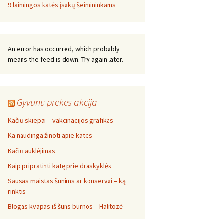
9 laimingos katės įsakų šeimininkams
An error has occurred, which probably
means the feed is down. Try again later.
Gyvunu prekes akcija
Kačių skiepai – vakcinacijos grafikas
Ką naudinga žinoti apie kates
Kačių auklėjimas
Kaip pripratinti katę prie draskyklės
Sausas maistas šunims ar konservai – ką
rinktis
Blogas kvapas iš šuns burnos – Halitozė