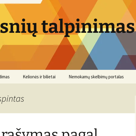
psnių talpinimas
dimas
Kelionės ir bilietai
Nemokamų skelbimų portalas
spintas
 rašymas pagal