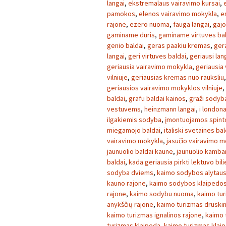
langai
,
ekstremalaus vairavimo kursai
,
pamokos
,
elenos vairavimo mokykla
,
e
rajone
,
ezero nuoma
,
fauga langai
,
gajo
gaminame duris
,
gaminame virtuves ba
genio baldai
,
geras paakiu kremas
,
ger
langai
,
geri virtuves baldai
,
geriausi lan
geriausia vairavimo mokykla
,
geriausia
vilniuje
,
geriausias kremas nuo rauksliu
geriausios vairavimo mokyklos vilniuje
,
baldai
,
grafu baldai kainos
,
graži sodyb
vestuvems
,
heinzmann langai
,
i london
ilgakiemis sodyba
,
įmontuojamos spint
miegamojo baldai
,
italiski svetaines bal
vairavimo mokykla
,
jasučio vairavimo m
jaunuolio baldai kaune
,
jaunuolio kambar
baldai
,
kada geriausia pirkti lektuvo bil
sodyba dviems
,
kaimo sodybos alytaus
kauno rajone
,
kaimo sodybos klaipedos
rajone
,
kaimo sodybu nuoma
,
kaimo tu
anykščių rajone
,
kaimo turizmas druski
kaimo turizmas ignalinos rajone
,
kaimo 
turizmas klaipeda
,
kaimo turizmas klai