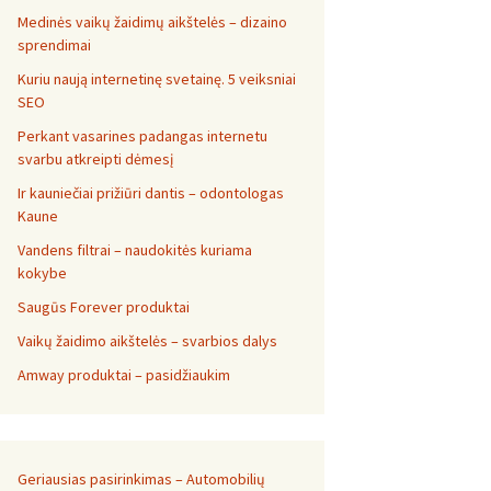
Medinės vaikų žaidimų aikštelės – dizaino
sprendimai
Kuriu naują internetinę svetainę. 5 veiksniai
SEO
Perkant vasarines padangas internetu
svarbu atkreipti dėmesį
Ir kauniečiai prižiūri dantis – odontologas
Kaune
Vandens filtrai – naudokitės kuriama
kokybe
Saugūs Forever produktai
Vaikų žaidimo aikštelės – svarbios dalys
Amway produktai – pasidžiaukim
Geriausias pasirinkimas – Automobilių