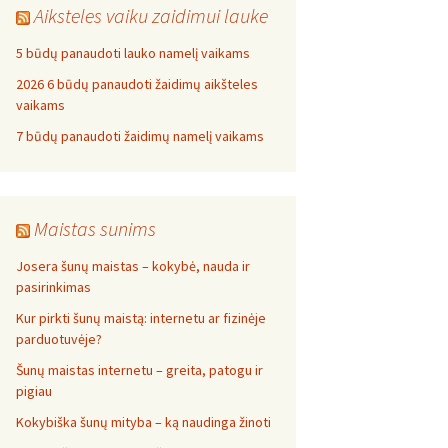
Aiksteles vaiku zaidimui lauke
5 būdų panaudoti lauko namelį vaikams
2026 6 būdų panaudoti žaidimų aikšteles
vaikams
7 būdų panaudoti žaidimų namelį vaikams
Maistas sunims
Josera šunų maistas – kokybė, nauda ir
pasirinkimas
Kur pirkti šunų maistą: internetu ar fizinėje
parduotuvėje?
Šunų maistas internetu – greita, patogu ir
pigiau
Kokybiška šunų mityba – ką naudinga žinoti