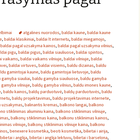
lbimai
atgalines nuorodos
,
baldai kaune
,
baldai kaune
e
,
baldai klasikiniai
,
baldai lt internetu
,
baldai miegamojo
,
,
baldai pagal uzsakyma kainos
,
baldai pagal uzsakyma vilnius
,
ldai pigu
,
baldai pigus
,
baldai siauliuose
,
baldai spintos
,
ai vaikams
,
baldai vaikams vilniuje
,
baldai vilniuje
,
baldai
uvei
,
baldai virtuves
,
baldai visiems
,
baldu dizainas
,
baldu
ldu gamintojai kaune
,
baldu gamintojai lietuvoje
,
baldu
 gamyba siauliai
,
baldu gamyba siauliuose
,
baldu gamyba
 gamyba vilniuje
,
baldų gamyba vilnius
,
baldu imones kaune
,
e
,
baldu kainos
,
baldų parduotuvė
,
baldų parduotuvės
,
baldu
rnetu
,
baldų projektavimas
,
baldu projektavimas internete
,
u uzsakymas
,
balinantis kremas
,
balkono langai
,
balkono
no stiklinimas aliuminiu kaina
,
balkono stiklinimas vilniuje
,
nimas
,
balkonų stiklinimas kaina
,
balkonu stiklinimas kainos
,
inimas vilniuje
,
balkonų stiklinimas vilniuje kaina
,
balkonu
inos
,
benexere kosmetika
,
beoti kosmetika
,
bilietai i airija
,
bilietai i anglija
,
bilietai i anglija lektuvu
,
bilietai i barselona
,