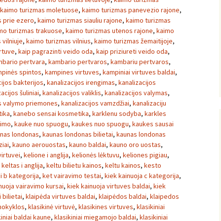
kaimo turizmas moletuose
,
kaimo turizmas panevezio rajone
,
 prie ezero
,
kaimo turizmas siauliu rajone
,
kaimo turizmas
mo turizmas trakuose
,
kaimo turizmas utenos rajone
,
kaimo
vilniuje
,
kaimo turizmas vilnius
,
kaimo turizmas žemaitijoje
,
irtuve
,
kaip pagrazinti veido oda
,
kaip priziureti veido oda
,
bario pertvara
,
kambario pertvaros
,
kambariu pertvaros
,
pinės spintos
,
kampines virtuves
,
kampiniai virtuves baldai
,
cijos bakterijos
,
kanalizacijos irengimas
,
kanalizacijos
acijos šuliniai
,
kanalizacijos valiklis
,
kanalizacijos valymas
,
os valymo priemones
,
kanalizacijos vamzdžiai
,
kanalizaciju
ika
,
kanebo sensai kosmetika
,
karklenu sodyba
,
karkles
vimo
,
kauke nuo spuogu
,
kaukes nuo spuogu
,
kaukes sausai
nas londonas
,
kaunas londonas bilietai
,
kaunas londonas
iai
,
kauno aerouostas
,
kauno baldai
,
kauno oro uostas
,
irtuvei
,
kelione i anglija
,
kelionės lėktuvu
,
keliones pigiau
,
,
keltas i anglija
,
keltu bilietu kainos
,
keltu kainos
,
kesto
i b kategorija
,
ket vairavimo testai
,
kiek kainuoja c kategorija
,
nuoja vairavimo kursai
,
kiek kainuoja virtuves baldai
,
kiek
i bilietai
,
klaipėda virtuves baldai
,
klaipėdos baldai
,
klaipedos
mokyklos
,
klasikinė virtuvė
,
klasikines virtuves
,
klasikiniai
kiniai baldai kaune
,
klasikiniai miegamojo baldai
,
klasikiniai