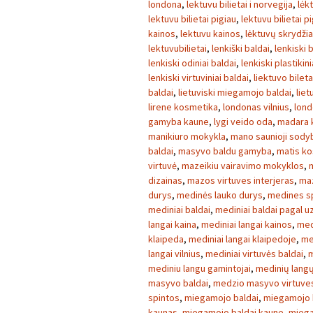
londona
,
lektuvu bilietai i norvegija
,
lėk
lektuvu bilietai pigiau
,
lektuvu bilietai p
kainos
,
lektuvu kainos
,
lėktuvų skrydžia
lektuvubilietai
,
lenkiški baldai
,
lenkiski 
lenkiski odiniai baldai
,
lenkiski plastikini
lenkiski virtuviniai baldai
,
liektuvo bileta
baldai
,
lietuviski miegamojo baldai
,
liet
lirene kosmetika
,
londonas vilnius
,
lond
gamyba kaune
,
lygi veido oda
,
madara 
manikiuro mokykla
,
mano saunioji sody
baldai
,
masyvo baldu gamyba
,
matis k
virtuvė
,
mazeikiu vairavimo mokyklos
,
dizainas
,
mazos virtuves interjeras
,
maz
durys
,
medinės lauko durys
,
medines s
mediniai baldai
,
mediniai baldai pagal 
langai kaina
,
mediniai langai kainos
,
med
klaipeda
,
mediniai langai klaipedoje
,
me
langai vilnius
,
mediniai virtuvės baldai
,
m
mediniu langu gamintojai
,
medinių lang
masyvo baldai
,
medzio masyvo virtuves
spintos
,
miegamojo baldai
,
miegamojo b
kaunas
,
miegamojo baldai kaune
,
miega