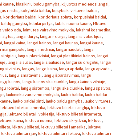
ai kaune
,
klasikiniu baldu gamyba
,
klijuotos medienos langai
,
gus rinktis
,
kokybiški baldai
,
kokybiski virtuves baldai
,
s
,
koridoriaus baldai
,
koridoriaus spinta
,
korpusiniai baldai
,
ų baldų gamyba
,
kubilai pirtys
,
kubilu nuoma kaune
,
l4ktuvo
sa veido oda
,
laimutes vairavimo mokykla
,
lakshmi kosmetika
,
i alytus
,
langai durys
,
langai ir durys
,
langai is vokietijos
,
ai
,
langai kaina
,
langai kainos
,
langai kaunas
,
langai kaune
,
i marijampole
,
langai mediniai
,
langai naudoti
,
langai
ai pigiau
,
langai plastikiniai
,
langai plastikiniai kainos
,
langai
iuje
,
langai siauliai
,
langai siauliuose
,
langai su drugeliu
,
langai
angai vilnius
,
langas
,
lango kaina
,
langu apdaila
,
langu apvadai
,
nius
,
langu ismatavimai
,
langų išpardavimas
,
langu
angų kainos
,
langu kainos skaiciuokle
,
langu kainos vilniuje
,
ngu roletai
,
langų sistemos
,
langu skaiciuokle
,
langu spalvos
,
uje
,
laukininku vairavimo mokykla
,
lauko baldai
,
lauko baldai
 kaune
,
lauko baldai pinti
,
lauko baldu gamyba
,
lauko virtuves
,
,
lektuvo bilietai i amerika
,
lektuvo bilietai i anglija
,
lektuvo
gija
,
lektuvo bilietai i vokietija
,
lėktuvo bilietai internetu
,
lektuvo kaina
,
lektuvo nuoma
,
lektuvo skrydziai
,
lektuvu
,
ilieta
,
lėktuvų bilietai
,
lektuvu bilietai i amerika
,
lektuvu
,
lektuvu bilietai i jav
,
lektuvu bilietai i lietuva
,
lektuvu bilietai i