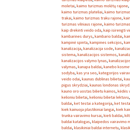
moletai
,
kaimo turizmas molėtų rajone
,
kaimo turizmas plateliai
,
kaimo turizmas
trakai
,
kaimo turizmas traku rajone
,
kai
turizmas vilniaus rajone
,
kaimo turizmas 
kaip drekinti veido oda
,
kaip isirengti v
kambarines durys
,
kambario baldai
,
kam
kampinė spinta
,
kampines sekcijos
,
kam
kanalizacija
,
kanalizacija sode
,
kanaliza
sistema
,
kanalizacijos sistemos
,
kanaliz
kanalizacijos valymo lynas
,
kanalizacij
valymas
,
kanapa baldai
,
kanebo kosmet
sodyba
,
kas yra seo
,
kategorijos vaira
veido odai
,
kaunas dublinas bilietai
,
kau
pigus skrydziai
,
kaunas londonas skrydz
kauno oro uostas bilietu kainos
,
kėdės v
kelioniu bilietai
,
kelioniu bilietai lektuvu
baldai
,
ket testai a kategorija
,
ket testa
kiek kainuoja plastikiniai langai
,
kiek kai
trunka vairavimo kursai
,
kieti baldai
,
kilt
baldai katalogas
,
klaipedos vairavimo 
baldai
,
klasikiniai baldai internetu
,
klasi