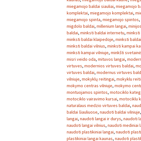
miegamojo baldai siauliai
,
miegamojo ba
komplektai
,
miegamojo komplektai
,
mi
miegamojo spinta
,
miegamojo spintos
,
migdolo baldai
,
millenium langai
,
minijo
baldai
,
minksti baldai internetu
,
minksti
minksti baldai klaipedoje
,
minksti balda
minksti baldai vilnius
,
minksti kampai k
minksti kampai vilniuje
,
minkšti svetainė
misri veido oda
,
mituvos langai
,
modern
virtuves
,
modernios virtuves baldai
,
mo
virtuves baldai
,
modernus virtuves bald
vilniuje
,
mokyklų reitingai
,
mokyklu reiti
mokymo centras vilniuje
,
mokymo centra
montuojamos spintos
,
motociklo kateg
motociklo vairavimo kursai
,
motociklu k
naturalaus medzio virtuves baldai
,
naud
baldai šiauliuose
,
naudoti baldai vilniuje
langai
,
naudoti langai ir durys
,
naudoti l
naudoti langai vilnius
,
naudoti mediniai 
naudoti plastikiniai langai
,
naudoti plasti
plastikiniai langai kaunas
,
naudoti plasti