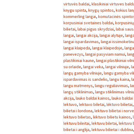
virtuvės baldai
,
klasikiniai virtuves bald
knygu spinta
,
knygų spintos
,
kokius lan
kommerling langai
,
komutacinės spinto
korpusiniai svetaines baldai
,
korpusini
bilietai
,
labai pigus skrydziai
,
labai sau
langai
,
langai akcija
,
langai alytuje
,
langa
langai ispardavimas
,
langai issimoketin
langai klaipeda
,
langai klaipedoje
,
langa
panevezys
,
langai pasyviam namui
,
lang
plastikiniai kaune
,
langai plastikiniai viln
su orlaide
,
langai veka
,
langai vilniuje
,
l
langų gamyba vilniuje
,
langu gamyba vil
ispardavimas is sandelio
,
langu kaina
,
l
langu matmenys
,
langu reguliavimas
,
la
langų stiklinimas
,
langu stiklinimas vilni
akcija
,
lauko baldai kainos
,
lauko baldai
lektuvo
,
lektuvo biletai
,
lėktuvo bilietai
bilietai i londona
,
lektuvo bilietai i norve
lektuvo bilietas
,
lėktuvo bilietu kainos
,
lektuvu bileitai
,
lektuvu biletai
,
lektuvu b
bilietai i anglija
,
lektuvu bilietai i dublina