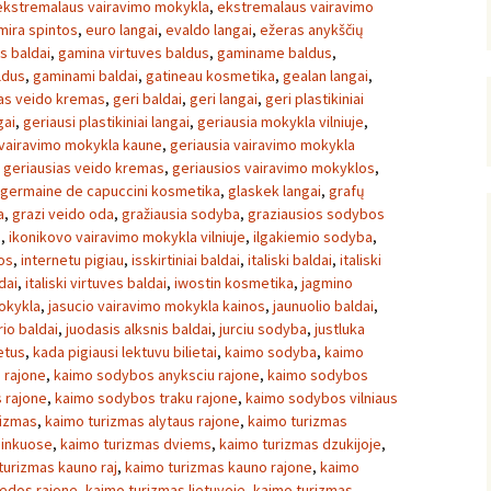
ekstremalaus vairavimo mokykla
,
ekstremalaus vairavimo
mira spintos
,
euro langai
,
evaldo langai
,
ežeras anykščių
s baldai
,
gamina virtuves baldus
,
gaminame baldus
,
ldus
,
gaminami baldai
,
gatineau kosmetika
,
gealan langai
,
as veido kremas
,
geri baldai
,
geri langai
,
geri plastikiniai
gai
,
geriausi plastikiniai langai
,
geriausia mokykla vilniuje
,
 vairavimo mokykla kaune
,
geriausia vairavimo mokykla
,
geriausias veido kremas
,
geriausios vairavimo mokyklos
,
germaine de capuccini kosmetika
,
glaskek langai
,
grafų
a
,
grazi veido oda
,
gražiausia sodyba
,
graziausios sodybos
a
,
ikonikovo vairavimo mokykla vilniuje
,
ilgakiemio sodyba
,
os
,
internetu pigiau
,
isskirtiniai baldai
,
italiski baldai
,
italiski
dai
,
italiski virtuves baldai
,
iwostin kosmetika
,
jagmino
okykla
,
jasucio vairavimo mokykla kainos
,
jaunuolio baldai
,
io baldai
,
juodasis alksnis baldai
,
jurciu sodyba
,
justluka
ietus
,
kada pigiausi lektuvu bilietai
,
kaimo sodyba
,
kaimo
 rajone
,
kaimo sodybos anyksciu rajone
,
kaimo sodybos
 rajone
,
kaimo sodybos traku rajone
,
kaimo sodybos vilniaus
rizmas
,
kaimo turizmas alytaus rajone
,
kaimo turizmas
ninkuose
,
kaimo turizmas dviems
,
kaimo turizmas dzukijoje
,
turizmas kauno raj
,
kaimo turizmas kauno rajone
,
kaimo
pedos rajone
,
kaimo turizmas lietuvoje
,
kaimo turizmas