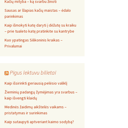
Kačių mityba – ką svarbu žinoti
Sausas ar šlapias kačių maistas – ėdalo
parinkimas
Kaip išmokyti katę daryti į dėžutę su kraiku
– prie tualeto katę pratinkite su kantrybe
Kuo ypatingas Silikoninis kraikas –
Privalumai
Pigus lektuvu bilietai
Kaip išsirinkti geriausią pelėsio valiklį
Žieminių padangų žymėjimas yra svarbus –
kaip išvengti klaidų
Medinės žaidimų aikštelės vaikams –
pristatymas ir surinkimas
Kaip sutaupyti aptveriant kaimo sodybą?