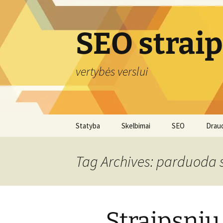
Skip
to
content
SEO strai
vertybės verslui
Statyba
Skelbimai
SEO
Drau
Tag Archives: parduoda 
Straipsnių