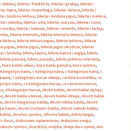
i i dublina
,
bilietai i frankfurta
,
bilietai i graikija
,
bilietai i
etai i kipra
,
bilietai i kopenhaga
,
bilietai i lietuva
,
bilietai į
etai i londona lektuvu
,
bilietai i londona pigus
,
bilietai i maskva
,
etai i olandija
,
bilietai i osla
,
bilietai i paryziu
,
bilietai i roma
,
 i svedija
,
bilietai i tailanda
,
bilietai i tenerife
,
bilietai i turkija
,
ietija
,
bilietai internetu
,
bilietai internetu lektuvu
,
bilietai
ai lėktuvu
,
bilietai lektuvu pigiau
,
bilietai lektuvui
,
bilietai
tai pigiau
,
bilietai pigus
,
bilietai pigus skrydziai
,
bilietai
tas i londona
,
bilietų kainos
,
bilietu kainos i anglija
,
bilietu
bilietu paieska
,
bilietų pasaulis
,
bilietu pirkimas internetu
,
,
biuro baldai vilnius
,
biuro baldu gamyba
,
biuro spintos
,
 kategorijos kaina
,
c kategorija kaina
,
c kategorijos kaina
,
c
 kaune
,
c kategorijos kursai vilniuje
,
careline kosmetika
,
ce
gorijos kaina
,
ce kategorijos kursai
,
ce vairavimo kursai
,
ka
,
d kategorijos kursai
,
dėvėti baldai
,
deveti baldai alytuje
,
ne
,
deveti baldai utenoje
,
deveti baldai vilniuje
,
deveti baldai
ne
,
deveti miegamojo baldai
,
dėvėti odiniai baldai
,
deveti
ngai kaune
,
deveti svetaines baldai
,
deveti vaikiski baldai
,
 baldai
,
devetos spintos
,
diforma baldai
,
doleta langai
,
es durys
,
drabuzines isplanavimas
,
drabuziniu iranga
,
rabuziu spintos
,
dvarykščių sodyba
,
dvieju duru spinta
,
eko