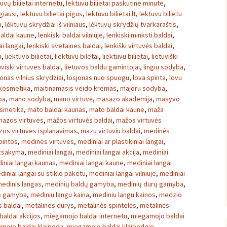
tuvų bilietai internetu
,
lektuvu bilietai paskutine minute
,
igiausi
,
lektuvu bilietai pigus
,
lektuvu bilietai.lt
,
lektuvu bilietu
i
,
lėktuvų skrydžiai iš vilniaus
,
lėktuvų skrydžių tvarkaraštis
,
baldai kaune
,
lenkiski baldai vilniuje
,
lenkiski minksti baldai
,
ai langai
,
lenkiski svetaines baldai
,
lenkiški virtuvės baldai
,
i
,
liektuvo bilietai
,
liektuvu biletai
,
liektuvu bilietai
,
lietuviški
uviski virtuves baldai
,
lietuvos baldu gamintojai
,
lingiu sodyba
,
onas vilnius skrydziai
,
losjonas nuo spuogu
,
lova spinta
,
lovu
kosmetika
,
maitinamasis veido kremas
,
majoru sodyba
,
ba
,
mano sodyba
,
mano virtuvė
,
masazo akademija
,
masyvo
osmetika
,
mato baldai kaunas
,
mato baldai kaune
,
maža
mazos virtuves
,
mažos virtuvės baldai
,
mažos virtuvės
os virtuves isplanavimas
,
mazu virtuviu baldai
,
medinės
pintos
,
medines virtuves
,
mediniai ar plastikiniai langai
,
uzsakyma
,
mediniai langai
,
mediniai langai akcija
,
mediniai
iniai langai kaunas
,
mediniai langai kaune
,
mediniai langai
diniai langai su stiklo paketu
,
mediniai langai vilniuje
,
mediniai
edinis langas
,
medinių baldų gamyba
,
medinių durų gamyba
,
ų gamyba
,
mediniu langu kaina
,
mediniu langu kainos
,
medzio
 baldai
,
metalines durys
,
metalinės spintelės
,
metalinės
aldai akcijos
,
miegamojo baldai internetu
,
miegamojo baldai
mojo baldai klaipeda
,
miegamojo baldai klaipedoje
,