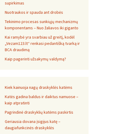
supirkimas
Nuotraukos ir spauda ant drobės
Tekinimo procesas sunkiųjų mechanizmų
komponentams – Nuo žaliavos iki giganto
Kai ramybė yra svarbiau už greitį, kodėl
„Vezam123.lt“ renkasi pedantišką tvarką ir
BCA draudimą
Kaip pagerinti užsakymų valdymą?
Kiek kainuoja nagų draskyklės katėms
Katės gadina baldus ir daiktus namuose –
kaip atpratinti
Pagrindinė draskyklių katėms paskirtis
Geriausia dovana įsigijus katę –
daugiafunkcinės draskyklės