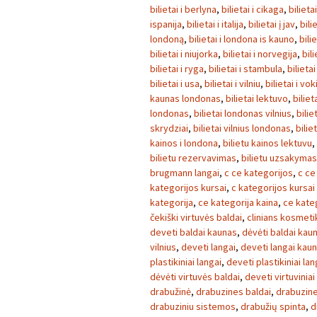
bilietai i berlyna
,
bilietai i cikaga
,
bilieta
ispanija
,
bilietai i italija
,
bilietai į jav
,
bili
londoną
,
bilietai i londona is kauno
,
bili
bilietai i niujorka
,
bilietai i norvegija
,
bili
bilietai i ryga
,
bilietai i stambula
,
bilietai
bilietai i usa
,
bilietai i vilniu
,
bilietai i vok
kaunas londonas
,
bilietai lektuvo
,
biliet
londonas
,
bilietai londonas vilnius
,
bilie
skrydziai
,
bilietai vilnius londonas
,
bilie
kainos i londona
,
bilietu kainos lektuvu
,
bilietu rezervavimas
,
bilietu uzsakymas
brugmann langai
,
c ce kategorijos
,
c ce
kategorijos kursai
,
c kategorijos kursai
kategorija
,
ce kategorija kaina
,
ce kate
čekiški virtuvės baldai
,
clinians kosmeti
deveti baldai kaunas
,
dėvėti baldai kau
vilnius
,
deveti langai
,
deveti langai kau
plastikiniai langai
,
deveti plastikiniai la
dėvėti virtuvės baldai
,
deveti virtuviniai
drabužinė
,
drabuzines baldai
,
drabuzin
drabuziniu sistemos
,
drabužių spinta
,
d