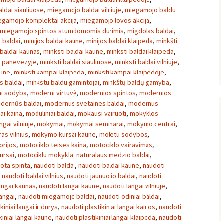
ldai siauliuose
,
miegamojo baldai vilniuje
,
miegamojo baldu
egamojo komplektai akcija
,
miegamojo lovos akcija
,
miegamojo spintos stumdomomis durimis
,
migdolas baldai
,
s baldai
,
minijos baldai kaune
,
minijos baldai klaipeda
,
minkšti
 baldai kaunas
,
minksti baldai kaune
,
minksti baldai klaipeda
,
i panevezyje
,
minksti baldai siauliuose
,
minksti baldai vilniuje
,
aune
,
minksti kampai klaipeda
,
minksti kampai klaipedoje
,
s baldai
,
minkstu baldu gamintojai
,
minkštų baldų gamyba
,
i sodyba
,
moderni virtuvė
,
modernios spintos
,
modernios
dernūs baldai
,
modernus svetaines baldai
,
modernus
ai kaina
,
moduliniai baldai
,
mokausi vairuoti
,
mokyklos
ngai vilniuje
,
mokymai
,
mokymai seminarai
,
mokymo centrai
,
s vilnius
,
mokymo kursai kaune
,
moletu sodybos
,
orijos
,
motociklo teises kaina
,
motociklo vairavimas
,
ursai
,
motociklu mokykla
,
naturalaus medzio baldai
,
ota spinta
,
naudoti baldai
,
naudoti baldai kaune
,
naudoti
,
naudoti baldai vilnius
,
naudoti jaunuolio baldai
,
naudoti
angai kaunas
,
naudoti langai kaune
,
naudoti langai vilniuje
,
langai
,
naudoti miegamojo baldai
,
naudoti odiniai baldai
,
kiniai langai ir durys
,
naudoti plastikiniai langai kainos
,
naudoti
kiniai langai kaune
,
naudoti plastikiniai langai klaipeda
,
naudoti