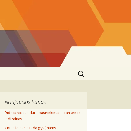
Search
for:
Naujausios temos
Didelis vidaus durų pasirinkimas – rankenos
ir dizainas
CBD aliejaus nauda gyvūnams