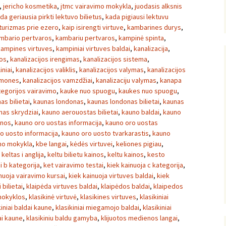
,
jericho kosmetika
,
jtmc vairavimo mokykla
,
juodasis alksnis
da geriausia pirkti lektuvo bilietus
,
kada pigiausi lektuvu
turizmas prie ezero
,
kaip isirengti virtuve
,
kambarines durys
,
mbario pertvaros
,
kambariu pertvaros
,
kampinė spinta
,
kampines virtuves
,
kampiniai virtuves baldai
,
kanalizacija
,
jos
,
kanalizacijos irengimas
,
kanalizacijos sistema
,
iniai
,
kanalizacijos valiklis
,
kanalizacijos valymas
,
kanalizacijos
emones
,
kanalizacijos vamzdžiai
,
kanalizaciju valymas
,
kanapa
tegorijos vairavimo
,
kauke nuo spuogu
,
kaukes nuo spuogu
,
as bilietai
,
kaunas londonas
,
kaunas londonas bilietai
,
kaunas
nas skrydziai
,
kauno aerouostas bilietai
,
kauno baldai
,
kauno
inos
,
kauno oro uostas informacija
,
kauno oro uostas
o uosto informacija
,
kauno oro uosto tvarkarastis
,
kauno
mo mokykla
,
kbe langai
,
kėdės virtuvei
,
keliones pigiau
,
,
keltas i anglija
,
keltu bilietu kainos
,
keltu kainos
,
kesto
i b kategorija
,
ket vairavimo testai
,
kiek kainuoja c kategorija
,
nuoja vairavimo kursai
,
kiek kainuoja virtuves baldai
,
kiek
i bilietai
,
klaipėda virtuves baldai
,
klaipėdos baldai
,
klaipedos
mokyklos
,
klasikinė virtuvė
,
klasikines virtuves
,
klasikiniai
kiniai baldai kaune
,
klasikiniai miegamojo baldai
,
klasikiniai
ai kaune
,
klasikiniu baldu gamyba
,
klijuotos medienos langai
,