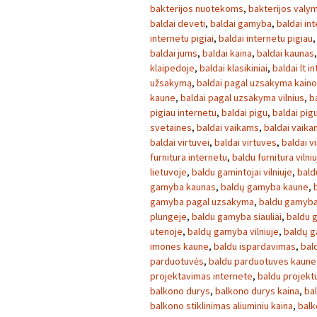
bakterijos nuotekoms
,
bakterijos valy
baldai deveti
,
baldai gamyba
,
baldai in
internetu pigiai
,
baldai internetu pigiau
baldai jums
,
baldai kaina
,
baldai kaunas
klaipedoje
,
baldai klasikiniai
,
baldai lt i
užsakymą
,
baldai pagal uzsakyma kain
kaune
,
baldai pagal uzsakyma vilnius
,
b
pigiau internetu
,
baldai pigu
,
baldai pig
svetaines
,
baldai vaikams
,
baldai vaikam
baldai virtuvei
,
baldai virtuves
,
baldai v
furnitura internetu
,
baldu furnitura vilni
lietuvoje
,
baldu gamintojai vilniuje
,
bal
gamyba kaunas
,
baldų gamyba kaune
,
gamyba pagal uzsakyma
,
baldu gamyba
plungeje
,
baldu gamyba siauliai
,
baldu 
utenoje
,
baldų gamyba vilniuje
,
baldų g
imones kaune
,
baldu ispardavimas
,
bal
parduotuvės
,
baldu parduotuves kaune
projektavimas internete
,
baldu projekt
balkono durys
,
balkono durys kaina
,
ba
balkono stiklinimas aliuminiu kaina
,
balk