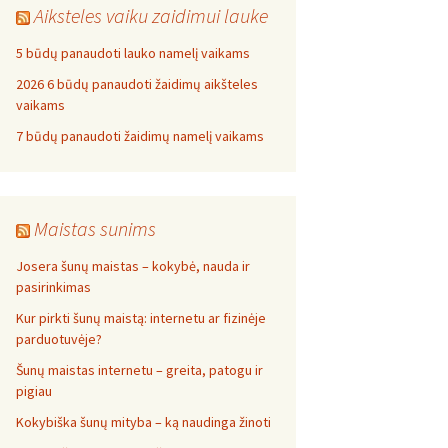
Aiksteles vaiku zaidimui lauke
5 būdų panaudoti lauko namelį vaikams
2026 6 būdų panaudoti žaidimų aikšteles
vaikams
7 būdų panaudoti žaidimų namelį vaikams
Maistas sunims
Josera šunų maistas – kokybė, nauda ir
pasirinkimas
Kur pirkti šunų maistą: internetu ar fizinėje
parduotuvėje?
Šunų maistas internetu – greita, patogu ir
pigiau
Kokybiška šunų mityba – ką naudinga žinoti