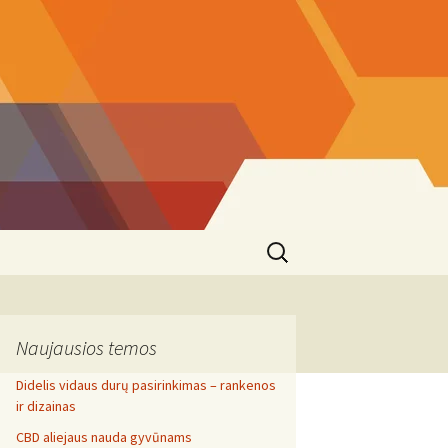
Search
for:
Naujausios temos
Didelis vidaus durų pasirinkimas – rankenos
ir dizainas
CBD aliejaus nauda gyvūnams