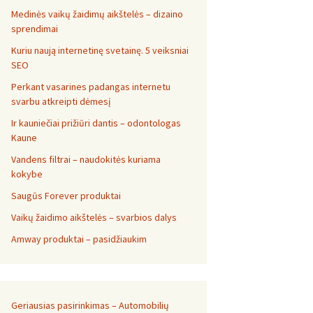
Medinės vaikų žaidimų aikštelės – dizaino
sprendimai
Kuriu naują internetinę svetainę. 5 veiksniai
SEO
Perkant vasarines padangas internetu
svarbu atkreipti dėmesį
Ir kauniečiai prižiūri dantis – odontologas
Kaune
Vandens filtrai – naudokitės kuriama
kokybe
Saugūs Forever produktai
Vaikų žaidimo aikštelės – svarbios dalys
Amway produktai – pasidžiaukim
Geriausias pasirinkimas – Automobilių