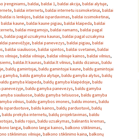
mo įrenginiams
,
baldai
,
baldai 1
,
baldai akcija
,
baldai alytuje
,
ternete
,
baldai internetu
,
baldai internetu issimoketinai
,
baldai
,
baldai is lenkijos
,
baldai ispardavimas
,
baldai issimoketinai
,
,
baldai kaune
,
baldai kaune pigiau
,
baldai klaipeda
,
baldai
nternetu
,
baldai miegamojo
,
baldai namams
,
baldai pagal
os
,
baldai pagal uzsakyma kaunas
,
baldai pagal uzsakyma
aldai panevėžyje
,
baldai panevezys
,
baldai pigiau
,
baldai
us
,
baldai siauliuose
,
baldai spintos
,
baldai svetainei
,
baldai
s vilniuje
,
baldai vilniuje
,
baldai vilniuje kainos
,
baldai vilnius
,
isiems
,
baldai.lt kaunas
,
baldai.lt vilnius
,
baldu dizainas
,
baldu
uje
,
baldų gamintojai
,
baldu gamintojai kaune
,
baldu gamintojai
dų gamyba
,
baldu gamyba alytuje
,
baldu gamyba alytus
,
baldų
baldu gamyba klaipeda
,
baldų gamyba klaipėdoje
,
baldu
 panevezyje
,
baldu gamyba panevezys
,
baldu gamyba
gamyba siauliuose
,
baldu gamyba telsiuose
,
baldu gamyba
amyba vilnius
,
baldu gamybos imones
,
baldu imones
,
baldu
du isparduotuve
,
baldu kainos
,
baldų parduotuvė
,
baldų
,
baldu prekyba internetu
,
baldų projektavimas
,
baldu
uotojas
,
baldu rojus
,
baldu uzsakymas
,
balinantis kremas
,
lkono langai
,
balkono langai kainos
,
balkono stiklinimas
,
ono stiklinimas vilniuje
,
balkono stiklinimo kaina
,
balkonų