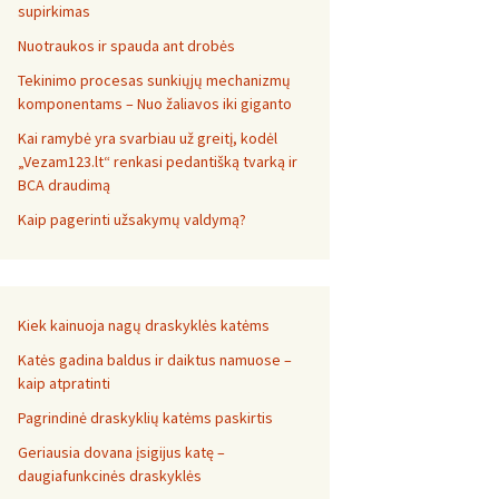
supirkimas
Nuotraukos ir spauda ant drobės
Tekinimo procesas sunkiųjų mechanizmų
komponentams – Nuo žaliavos iki giganto
Kai ramybė yra svarbiau už greitį, kodėl
„Vezam123.lt“ renkasi pedantišką tvarką ir
BCA draudimą
Kaip pagerinti užsakymų valdymą?
Kiek kainuoja nagų draskyklės katėms
Katės gadina baldus ir daiktus namuose –
kaip atpratinti
Pagrindinė draskyklių katėms paskirtis
Geriausia dovana įsigijus katę –
daugiafunkcinės draskyklės