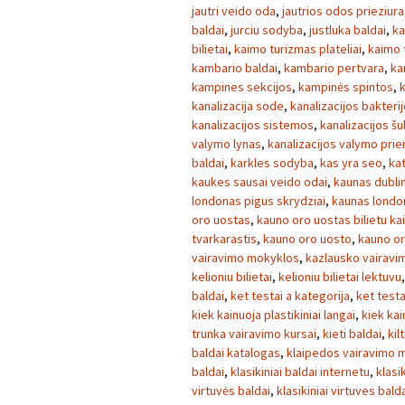
jautri veido oda
,
jautrios odos prieziura
baldai
,
jurciu sodyba
,
justluka baldai
,
ka
bilietai
,
kaimo turizmas plateliai
,
kaimo 
kambario baldai
,
kambario pertvara
,
ka
kampines sekcijos
,
kampinės spintos
,
kanalizacija sode
,
kanalizacijos bakteri
kanalizacijos sistemos
,
kanalizacijos šul
valymo lynas
,
kanalizacijos valymo pri
baldai
,
karkles sodyba
,
kas yra seo
,
ka
kaukes sausai veido odai
,
kaunas dublin
londonas pigus skrydziai
,
kaunas londo
oro uostas
,
kauno oro uostas bilietu ka
tvarkarastis
,
kauno oro uosto
,
kauno or
vairavimo mokyklos
,
kazlausko vairavi
kelioniu bilietai
,
kelioniu bilietai lektuvu
baldai
,
ket testai a kategorija
,
ket testa
kiek kainuoja plastikiniai langai
,
kiek kai
trunka vairavimo kursai
,
kieti baldai
,
kilt
baldai katalogas
,
klaipedos vairavimo 
baldai
,
klasikiniai baldai internetu
,
klasi
virtuvės baldai
,
klasikiniai virtuves bald