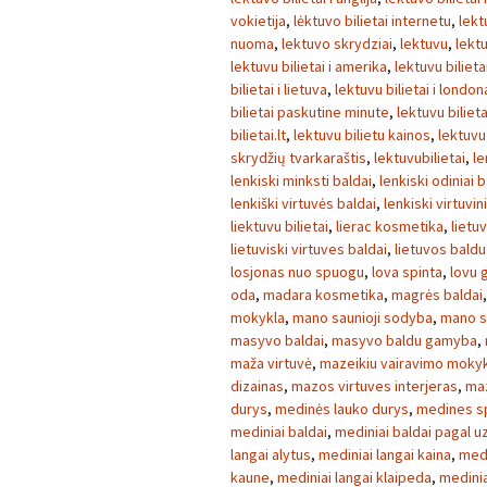
vokietija
,
lėktuvo bilietai internetu
,
lekt
nuoma
,
lektuvo skrydziai
,
lektuvu
,
lektu
lektuvu bilietai i amerika
,
lektuvu bilietai
bilietai i lietuva
,
lektuvu bilietai i london
bilietai paskutine minute
,
lektuvu bilieta
bilietai.lt
,
lektuvu bilietu kainos
,
lektuvu
skrydžių tvarkaraštis
,
lektuvubilietai
,
le
lenkiski minksti baldai
,
lenkiski odiniai b
lenkiški virtuvės baldai
,
lenkiski virtuvin
liektuvu bilietai
,
lierac kosmetika
,
lietu
lietuviski virtuves baldai
,
lietuvos baldu
losjonas nuo spuogu
,
lova spinta
,
lovu 
oda
,
madara kosmetika
,
magrės baldai
mokykla
,
mano saunioji sodyba
,
mano 
masyvo baldai
,
masyvo baldu gamyba
,
maža virtuvė
,
mazeikiu vairavimo moky
dizainas
,
mazos virtuves interjeras
,
maz
durys
,
medinės lauko durys
,
medines s
mediniai baldai
,
mediniai baldai pagal 
langai alytus
,
mediniai langai kaina
,
medi
kaune
,
mediniai langai klaipeda
,
medinia