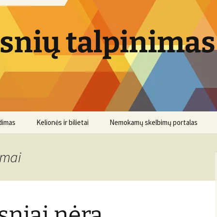
psnių talpinimas
dimas
Kelionės ir bilietai
Nemokamų skelbimų portalas
emai
sniai nėra