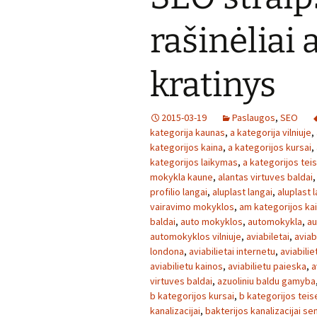
rašinėliai 
kratinys
2015-03-19
Paslaugos
,
SEO
kategorija kaunas
,
a kategorija vilniuje
,
kategorijos kaina
,
a kategorijos kursai
,
kategorijos laikymas
,
a kategorijos tei
mokykla kaune
,
alantas virtuves baldai
profilio langai
,
aluplast langai
,
aluplast l
vairavimo mokyklos
,
am kategorijos ka
baldai
,
auto mokyklos
,
automokykla
,
au
automokyklos vilniuje
,
aviabiletai
,
aviabi
londona
,
aviabilietai internetu
,
aviabilie
aviabilietu kainos
,
aviabilietu paieska
,
a
virtuves baldai
,
azuoliniu baldu gamyba
b kategorijos kursai
,
b kategorijos teis
kanalizacijai
,
bakterijos kanalizacijai se