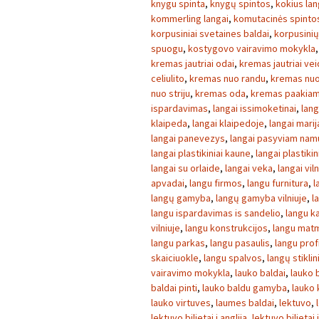
knygu spinta
,
knygų spintos
,
kokius lan
kommerling langai
,
komutacinės spinto
korpusiniai svetaines baldai
,
korpusini
spuogu
,
kostygovo vairavimo mokykla
kremas jautriai odai
,
kremas jautriai ve
celiulito
,
kremas nuo randu
,
kremas nuo
nuo striju
,
kremas oda
,
kremas paakia
ispardavimas
,
langai issimoketinai
,
lang
klaipeda
,
langai klaipedoje
,
langai mari
langai panevezys
,
langai pasyviam nam
langai plastikiniai kaune
,
langai plastikini
langai su orlaide
,
langai veka
,
langai viln
apvadai
,
langu firmos
,
langu furnitura
,
l
langų gamyba
,
langų gamyba vilniuje
,
l
langu ispardavimas is sandelio
,
langu k
vilniuje
,
langu konstrukcijos
,
langu mat
langu parkas
,
langu pasaulis
,
langu profi
skaiciuokle
,
langu spalvos
,
langų stikli
vairavimo mokykla
,
lauko baldai
,
lauko b
baldai pinti
,
lauko baldu gamyba
,
lauko 
lauko virtuves
,
laumes baldai
,
lektuvo
,
lektuvo bilietai i anglija
,
lektuvo bilietai