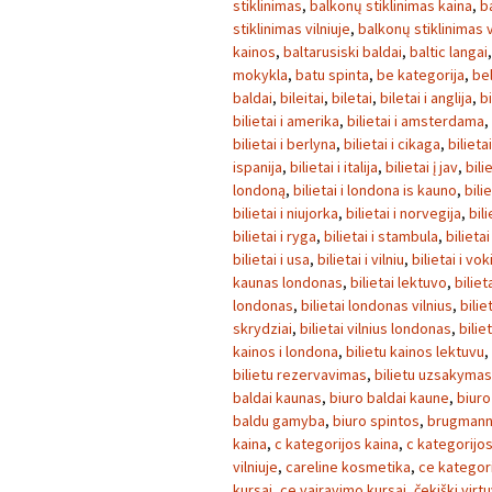
stiklinimas
,
balkonų stiklinimas kaina
,
b
stiklinimas vilniuje
,
balkonų stiklinimas v
kainos
,
baltarusiski baldai
,
baltic langai
mokykla
,
batu spinta
,
be kategorija
,
be
baldai
,
bileitai
,
biletai
,
biletai i anglija
,
bi
bilietai i amerika
,
bilietai i amsterdama
,
bilietai i berlyna
,
bilietai i cikaga
,
bilieta
ispanija
,
bilietai i italija
,
bilietai į jav
,
bili
londoną
,
bilietai i londona is kauno
,
bili
bilietai i niujorka
,
bilietai i norvegija
,
bili
bilietai i ryga
,
bilietai i stambula
,
bilietai
bilietai i usa
,
bilietai i vilniu
,
bilietai i vok
kaunas londonas
,
bilietai lektuvo
,
biliet
londonas
,
bilietai londonas vilnius
,
bilie
skrydziai
,
bilietai vilnius londonas
,
bilie
kainos i londona
,
bilietu kainos lektuvu
,
bilietu rezervavimas
,
bilietu uzsakymas
baldai kaunas
,
biuro baldai kaune
,
biuro
baldu gamyba
,
biuro spintos
,
brugmann 
kaina
,
c kategorijos kaina
,
c kategorijos
vilniuje
,
careline kosmetika
,
ce kategori
kursai
,
ce vairavimo kursai
,
čekiški virt