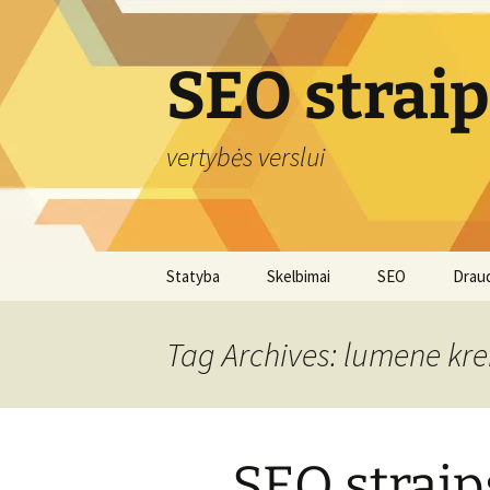
Skip
to
content
SEO strai
vertybės verslui
Statyba
Skelbimai
SEO
Drau
Tag Archives: lumene kr
SEO straip