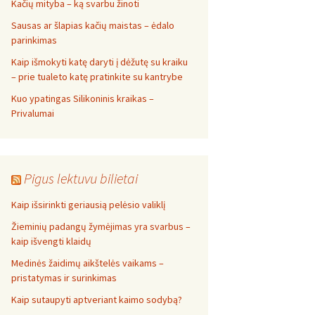
Kačių mityba – ką svarbu žinoti
Sausas ar šlapias kačių maistas – ėdalo
parinkimas
Kaip išmokyti katę daryti į dėžutę su kraiku
– prie tualeto katę pratinkite su kantrybe
Kuo ypatingas Silikoninis kraikas –
Privalumai
Pigus lektuvu bilietai
Kaip išsirinkti geriausią pelėsio valiklį
Žieminių padangų žymėjimas yra svarbus –
kaip išvengti klaidų
Medinės žaidimų aikštelės vaikams –
pristatymas ir surinkimas
Kaip sutaupyti aptveriant kaimo sodybą?