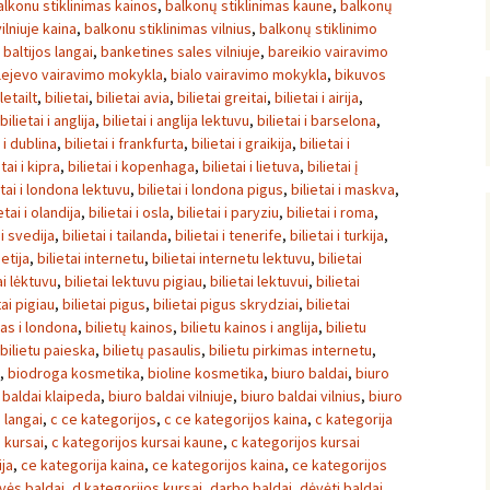
alkonu stiklinimas kainos
,
balkonų stiklinimas kaune
,
balkonų
ilniuje kaina
,
balkonu stiklinimas vilnius
,
balkonų stiklinimo
,
baltijos langai
,
banketines sales vilniuje
,
bareikio vairavimo
lejevo vairavimo mokykla
,
bialo vairavimo mokykla
,
bikuvos
letailt
,
bilietai
,
bilietai avia
,
bilietai greitai
,
bilietai i airija
,
bilietai i anglija
,
bilietai i anglija lektuvu
,
bilietai i barselona
,
i i dublina
,
bilietai i frankfurta
,
bilietai i graikija
,
bilietai i
etai i kipra
,
bilietai i kopenhaga
,
bilietai i lietuva
,
bilietai į
etai i londona lektuvu
,
bilietai i londona pigus
,
bilietai i maskva
,
etai i olandija
,
bilietai i osla
,
bilietai i paryziu
,
bilietai i roma
,
 i svedija
,
bilietai i tailanda
,
bilietai i tenerife
,
bilietai i turkija
,
ietija
,
bilietai internetu
,
bilietai internetu lektuvu
,
bilietai
ai lėktuvu
,
bilietai lektuvu pigiau
,
bilietai lektuvui
,
bilietai
tai pigiau
,
bilietai pigus
,
bilietai pigus skrydziai
,
bilietai
tas i londona
,
bilietų kainos
,
bilietu kainos i anglija
,
bilietu
bilietu paieska
,
bilietų pasaulis
,
bilietu pirkimas internetu
,
,
biodroga kosmetika
,
bioline kosmetika
,
biuro baldai
,
biuro
 baldai klaipeda
,
biuro baldai vilniuje
,
biuro baldai vilnius
,
biuro
langai
,
c ce kategorijos
,
c ce kategorijos kaina
,
c kategorija
 kursai
,
c kategorijos kursai kaune
,
c kategorijos kursai
ja
,
ce kategorija kaina
,
ce kategorijos kaina
,
ce kategorijos
uvės baldai
,
d kategorijos kursai
,
darbo baldai
,
dėvėti baldai
,