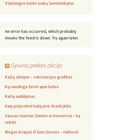
9 laimingos katės įsakų šeimininkams
An error has occurred, which probably
means the feed is down. Try again later.
Gyvunu prekes akcija
Kačių skiepai – vakcinacijos grafikas
Ką naudinga žinoti apie kates
Kačių auklėjimas
Kaip pripratinti katę prie draskyklės
Sausas maistas šunims ar konservai – ką
rinktis
Blogas kvapas iš šuns burnos – Halitozė