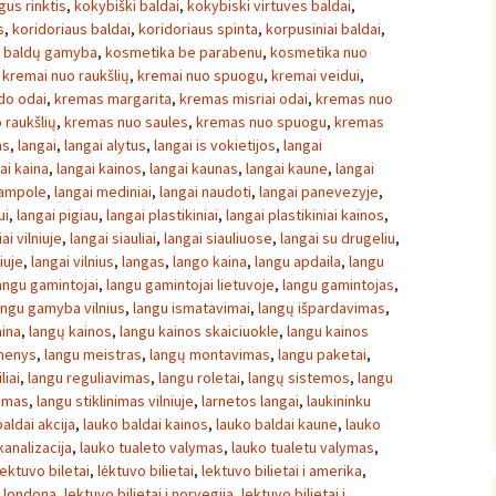
gus rinktis
,
kokybiški baldai
,
kokybiski virtuves baldai
,
s
,
koridoriaus baldai
,
koridoriaus spinta
,
korpusiniai baldai
,
ų baldų gamyba
,
kosmetika be parabenu
,
kosmetika nuo
,
kremai nuo raukšlių
,
kremai nuo spuogu
,
kremai veidui
,
ido odai
,
kremas margarita
,
kremas misriai odai
,
kremas nuo
 raukšlių
,
kremas nuo saules
,
kremas nuo spuogu
,
kremas
ms
,
langai
,
langai alytus
,
langai is vokietijos
,
langai
ai kaina
,
langai kainos
,
langai kaunas
,
langai kaune
,
langai
jampole
,
langai mediniai
,
langai naudoti
,
langai panevezyje
,
ui
,
langai pigiau
,
langai plastikiniai
,
langai plastikiniai kainos
,
ai vilniuje
,
langai siauliai
,
langai siauliuose
,
langai su drugeliu
,
iuje
,
langai vilnius
,
langas
,
lango kaina
,
langu apdaila
,
langu
angu gamintojai
,
langu gamintojai lietuvoje
,
langu gamintojas
,
angu gamyba vilnius
,
langu ismatavimai
,
langų išpardavimas
,
aina
,
langų kainos
,
langu kainos skaiciuokle
,
langu kainos
menys
,
langu meistras
,
langų montavimas
,
langu paketai
,
liai
,
langu reguliavimas
,
langu roletai
,
langų sistemos
,
langu
nimas
,
langu stiklinimas vilniuje
,
larnetos langai
,
laukininku
aldai akcija
,
lauko baldai kainos
,
lauko baldai kaune
,
lauko
kanalizacija
,
lauko tualeto valymas
,
lauko tualetu valymas
,
lektuvo biletai
,
lėktuvo bilietai
,
lektuvo bilietai i amerika
,
 i londona
,
lektuvo bilietai i norvegija
,
lektuvo bilietai i