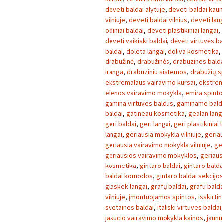
deveti baldai alytuje
,
deveti baldai kau
vilniuje
,
deveti baldai vilnius
,
deveti lan
odiniai baldai
,
deveti plastikiniai langai
,
deveti vaikiski baldai
,
dėvėti virtuvės ba
baldai
,
doleta langai
,
doliva kosmetika
,
drabužinė
,
drabužinės
,
drabuzines bald
iranga
,
drabuziniu sistemos
,
drabužių s
ekstremalaus vairavimo kursai
,
ekstrem
elenos vairavimo mokykla
,
emira spint
gamina virtuves baldus
,
gaminame bald
baldai
,
gatineau kosmetika
,
gealan lang
geri baldai
,
geri langai
,
geri plastikiniai 
langai
,
geriausia mokykla vilniuje
,
geria
geriausia vairavimo mokykla vilniuje
,
ge
geriausios vairavimo mokyklos
,
geriaus
kosmetika
,
gintaro baldai
,
gintaro balda
baldai komodos
,
gintaro baldai sekcijo
glaskek langai
,
grafų baldai
,
grafu bald
vilniuje
,
įmontuojamos spintos
,
isskirtin
svetaines baldai
,
italiski virtuves baldai
jasucio vairavimo mokykla kainos
,
jaunu