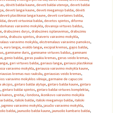
nas
,
dėvėti baldai kaune
,
deveti baldai utenoje
,
deveti baldai
gai
,
deveti langai kaune
,
deveti miegamojo baldai
,
dėvėti
deveti plastikiniai langai kaune
,
deveti svetaines baldai
,
ldai
,
deveti virtuviniai baldai
,
devetos spintos
,
diforma
dorkanas vairavimo mokykla
,
dovanoja virtuves baldus
,
ai
,
drabuzines durys
,
drabuzines isplanavimas
,
drabuziniu
pinta
,
drabuziu spintos
,
draiveris vairavimo mokykla
,
alaus vairavimo mokykla
,
ekstremalaus vairavimo pamokos
,
os
,
euro langai
,
evaldo langai
,
excipial kremas
,
gajos baldai
,
us
,
gaminame duris
,
gaminame virtuves baldus
,
gaminami
ai
,
genio baldai
,
geras paakiu kremas
,
geras veido kremas
,
langai
,
geri virtuves baldai
,
geriausi langai
,
geriausi plastikiniai
usia vairavimo mokykla
,
geriausia vairavimo mokykla kaune
,
riausias kremas nuo rauksliu
,
geriausias veido kremas
,
ios vairavimo mokyklos vilniuje
,
germaine de capuccini
i akcijos
,
gintaro baldai alytuje
,
gintaro baldai kaune
,
gintaro
s
,
gintaro baldai spintos
,
gintaro baldai virtuves komplektai
,
ai kainos
,
greitai
,
i londona
,
ikonikovo vairavimo mokykla
iai baldai
,
italiski baldai
,
italiski miegamojo baldai
,
italiski
,
jagmino vairavimo mokykla
,
jasučio vairavimo mokykla
,
olio baldai
,
jaunuolio baldai kaune
,
jaunuolio kambario baldai
,