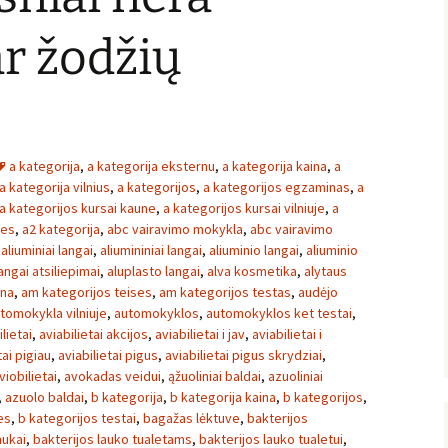
ar žodžių
a kategorija
,
a kategorija eksternu
,
a kategorija kaina
,
a
a kategorija vilnius
,
a kategorijos
,
a kategorijos egzaminas
,
a
a kategorijos kursai kaune
,
a kategorijos kursai vilniuje
,
a
ses
,
a2 kategorija
,
abc vairavimo mokykla
,
abc vairavimo
,
aliuminiai langai
,
aliumininiai langai
,
aliuminio langai
,
aliuminio
angai atsiliepimai
,
aluplasto langai
,
alva kosmetika
,
alytaus
ina
,
am kategorijos teises
,
am kategorijos testas
,
audėjo
tomokykla vilniuje
,
automokyklos
,
automokyklos ket testai
,
lietai
,
aviabilietai akcijos
,
aviabilietai i jav
,
aviabilietai i
tai pigiau
,
aviabilietai pigus
,
aviabilietai pigus skrydziai
,
viobilietai
,
avokadas veidui
,
ąžuoliniai baldai
,
azuoliniai
,
azuolo baldai
,
b kategorija
,
b kategorija kaina
,
b kategorijos
,
es
,
b kategorijos testai
,
bagažas lėktuve
,
bakterijos
nukai
,
bakterijos lauko tualetams
,
bakterijos lauko tualetui
,