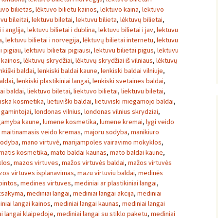
uvo bilietas
,
lėktuvo bilietu kainos
,
lektuvo kaina
,
lektuvo
vu bileitai
,
lektuvu biletai
,
lektuvu bilieta
,
lėktuvų bilietai
,
 i anglija
,
lektuvu bilietai i dublina
,
lektuvu bilietai i jav
,
lektuvu
a
,
lektuvu bilietai i norvegija
,
lėktuvų bilietai internetu
,
lektuvu
i pigiau
,
lektuvu bilietai pigiausi
,
lektuvu bilietai pigus
,
lektuvu
 kainos
,
lėktuvų skrydžiai
,
lėktuvų skrydžiai iš vilniaus
,
lėktuvų
nkiški baldai
,
lenkiski baldai kaune
,
lenkiski baldai vilniuje
,
aldai
,
lenkiski plastikiniai langai
,
lenkiski svetaines baldai
,
iai baldai
,
liektuvo biletai
,
liektuvo bilietai
,
liektuvu biletai
,
viska kosmetika
,
lietuviški baldai
,
lietuviski miegamojo baldai
,
 gamintojai
,
londonas vilnius
,
londonas vilnius skrydziai
,
gamyba kaune
,
lumene kosmetika
,
lumene kremai
,
lygi veido
,
maitinamasis veido kremas
,
majoru sodyba
,
manikiuro
sodyba
,
mano virtuvė
,
marijampoles vairavimo mokyklos
,
matis kosmetika
,
mato baldai kaunas
,
mato baldai kaune
,
klos
,
mazos virtuves
,
mažos virtuvės baldai
,
mažos virtuvės
os virtuves isplanavimas
,
mazu virtuviu baldai
,
medinės
pintos
,
medines virtuves
,
mediniai ar plastikiniai langai
,
uzsakyma
,
mediniai langai
,
mediniai langai akcija
,
mediniai
niai langai kainos
,
mediniai langai kaunas
,
mediniai langai
i langai klaipedoje
,
mediniai langai su stiklo paketu
,
mediniai