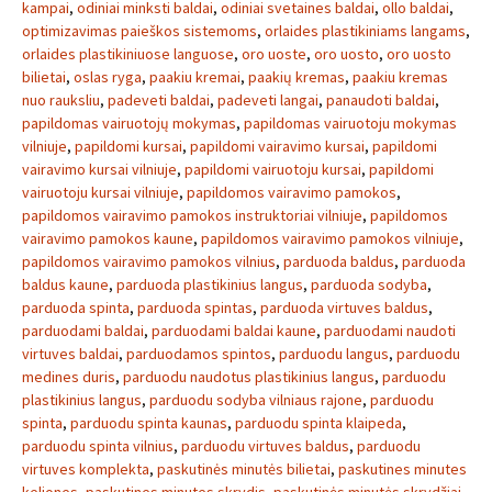
kampai
,
odiniai minksti baldai
,
odiniai svetaines baldai
,
ollo baldai
,
optimizavimas paieškos sistemoms
,
orlaides plastikiniams langams
,
orlaides plastikiniuose languose
,
oro uoste
,
oro uosto
,
oro uosto
bilietai
,
oslas ryga
,
paakiu kremai
,
paakių kremas
,
paakiu kremas
nuo rauksliu
,
padeveti baldai
,
padeveti langai
,
panaudoti baldai
,
papildomas vairuotojų mokymas
,
papildomas vairuotoju mokymas
vilniuje
,
papildomi kursai
,
papildomi vairavimo kursai
,
papildomi
vairavimo kursai vilniuje
,
papildomi vairuotoju kursai
,
papildomi
vairuotoju kursai vilniuje
,
papildomos vairavimo pamokos
,
papildomos vairavimo pamokos instruktoriai vilniuje
,
papildomos
vairavimo pamokos kaune
,
papildomos vairavimo pamokos vilniuje
,
papildomos vairavimo pamokos vilnius
,
parduoda baldus
,
parduoda
baldus kaune
,
parduoda plastikinius langus
,
parduoda sodyba
,
parduoda spinta
,
parduoda spintas
,
parduoda virtuves baldus
,
parduodami baldai
,
parduodami baldai kaune
,
parduodami naudoti
virtuves baldai
,
parduodamos spintos
,
parduodu langus
,
parduodu
medines duris
,
parduodu naudotus plastikinius langus
,
parduodu
plastikinius langus
,
parduodu sodyba vilniaus rajone
,
parduodu
spinta
,
parduodu spinta kaunas
,
parduodu spinta klaipeda
,
parduodu spinta vilnius
,
parduodu virtuves baldus
,
parduodu
virtuves komplekta
,
paskutinės minutės bilietai
,
paskutines minutes