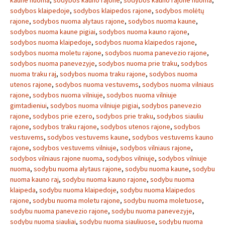
kaune nuoma
,
sodybos kauno rajone
,
sodybos kauno rajone nuoma
,
sodybos klaipedoje
,
sodybos klaipedos rajone
,
sodybos molėtų
rajone
,
sodybos nuoma alytaus rajone
,
sodybos nuoma kaune
,
sodybos nuoma kaune pigiai
,
sodybos nuoma kauno rajone
,
sodybos nuoma klaipedoje
,
sodybos nuoma klaipedos rajone
,
sodybos nuoma moletu rajone
,
sodybos nuoma panevezio rajone
,
sodybos nuoma panevezyje
,
sodybos nuoma prie traku
,
sodybos
nuoma traku raj
,
sodybos nuoma traku rajone
,
sodybos nuoma
utenos rajone
,
sodybos nuoma vestuvems
,
sodybos nuoma vilniaus
rajone
,
sodybos nuoma vilniuje
,
sodybos nuoma vilniuje
gimtadieniui
,
sodybos nuoma vilniuje pigiai
,
sodybos panevezio
rajone
,
sodybos prie ezero
,
sodybos prie traku
,
sodybos siauliu
rajone
,
sodybos traku rajone
,
sodybos utenos rajone
,
sodybos
vestuvems
,
sodybos vestuvems kaune
,
sodybos vestuvems kauno
rajone
,
sodybos vestuvems vilniuje
,
sodybos vilniaus rajone
,
sodybos vilniaus rajone nuoma
,
sodybos vilniuje
,
sodybos vilniuje
nuoma
,
sodybu nuoma alytaus rajone
,
sodybu nuoma kaune
,
sodybu
nuoma kauno raj
,
sodybu nuoma kauno rajone
,
sodybu nuoma
klaipeda
,
sodybu nuoma klaipedoje
,
sodybu nuoma klaipedos
rajone
,
sodybu nuoma moletu rajone
,
sodybu nuoma moletuose
,
sodybu nuoma panevezio rajone
,
sodybu nuoma panevezyje
,
sodybu nuoma siauliai
,
sodybu nuoma siauliuose
,
sodybu nuoma