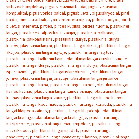
pigus virtuves baldai kaune
,
pigus virtuves baldai vilniuje
,
pigus
virtuves komplektai
,
pigus virtuviniai baldai
,
pigus virtuviniai
komplektai
,
pigus vonios baldai
,
pigusbilietai
,
pigusskrydziai
,
pinti
baldai
,
pinti lauko baldai
,
pirk internetu pigiau
,
pirksiu sodyba
,
pirkti
bilietus internetu
,
pirties
,
pirties kubilas
,
pirties nuoma
,
plastikinei
langai
,
plastikines talpos kanalizacijai
,
plastikiniai balkonai
,
plastikiniai balkonai kaina
,
plastikiniai durys
,
plastikiniai durys
kainos
,
plastikiniai langai
,
plastikiniai langai akcija
,
plastikiniai langai
akcijos
,
plastikiniai langai alytuje
,
plastikiniai langai alytus
,
plastikiniai langai balkonui kaina
,
plastikiniai langai druskininkuose
,
plastikiniai langai durys
,
plastikiniai langai ir durys
,
plastikiniai langai
išpardavimas
,
plastikiniai langai issimoketinai
,
plastikiniai langai
jonava
,
plastikiniai langai jonavoje
,
plastikiniai langai jurbarke
,
plastikiniai langai kaina
,
plastikiniai langai kainos
,
plastikiniai langai
kainos kaunas
,
plastikiniai langai kainos vilniuje
,
plastikiniai langai
kaunas
,
plastikiniai langai kaune
,
plastikiniai langai kaune kainos
,
plastikiniai langai kedainiuose
,
plastikiniai langai klaipėda
,
plastikiniai
langai klaipeda kainos
,
plastikiniai langai klaipėdoje
,
plastikiniai
langai kretinga
,
plastikiniai langai kretingoje
,
plastikiniai langai
marijampole
,
plastikiniai langai marijampoleje
,
plastikiniai langai
mazeikiuose
,
plastikiniai langai naudoti
,
plastikiniai langai
panevezyje
,
plastikiniai langai panevezyje kainos
,
plastikiniai langai