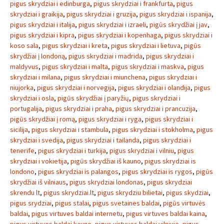
pigus skrydziai i edinburga
,
pigus skrydziai i frankfurta
,
pigus
skrydziai i graikija
,
pigus skrydziai i gruzija
,
pigus skrydziai i ispanija
,
pigus skrydziai i italija
,
pigus skrydziai i izraeli
,
pigūs skrydžiai į jav
,
pigus skrydziai i kipra
,
pigus skrydziai i kopenhaga
,
pigus skrydziai i
koso sala
,
pigus skrydziai i kreta
,
pigus skrydziai i lietuva
,
pigūs
skrydžiai į londoną
,
pigus skrydziai i madrida
,
pigus skrydziai i
maldyvus
,
pigus skrydziai i malta
,
pigus skrydziai i maskva
,
pigus
skrydziai i milana
,
pigus skrydziai i miunchena
,
pigus skrydziai i
niujorka
,
pigus skrydziai i norvegija
,
pigus skrydziai i olandija
,
pigus
skrydziai i osla
,
pigūs skrydžiai į paryžių
,
pigus skrydziai i
portugalija
,
pigus skrydziai i praha
,
pigus skrydziai i prancuzija
,
pigūs skrydžiai į romą
,
pigus skrydziai i ryga
,
pigus skrydziai i
sicilija
,
pigus skrydziai i stambula
,
pigus skrydziai i stokholma
,
pigus
skrydziai i svedija
,
pigus skrydziai i tailanda
,
pigus skrydziai i
tenerife
,
pigus skrydziai i turkija
,
pigus skrydziai i vilniu
,
pigus
skrydziai i vokietija
,
pigūs skrydžiai iš kauno
,
pigus skrydziai is
londono
,
pigus skrydziai is palangos
,
pigus skrydziai is rygos
,
pigūs
skrydžiai iš vilniaus
,
pigus skrydziai londonas
,
pigus skrydziai
skrendu lt
,
pigus skrydziai.lt
,
pigus skrydziu bilietai
,
pigus skydziai
,
pigus srydziai
,
pigus stalai
,
pigus svetaines baldai
,
pigūs virtuvės
baldai
,
pigus virtuves baldai internetu
,
pigus virtuves baldai kaina
,