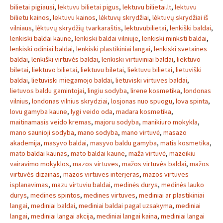
bilietai pigiausi
,
lektuvu bilietai pigus
,
lektuvu bilietai.lt
,
lektuvu
bilietu kainos
,
lektuvu kainos
,
lėktuvų skrydžiai
,
lėktuvų skrydžiai iš
vilniaus
,
lėktuvų skrydžių tvarkaraštis
,
lektuvubilietai
,
lenkiški baldai
,
lenkiski baldai kaune
,
lenkiski baldai vilniuje
,
lenkiski minksti baldai
,
lenkiski odiniai baldai
,
lenkiski plastikiniai langai
,
lenkiski svetaines
baldai
,
lenkiški virtuvės baldai
,
lenkiski virtuviniai baldai
,
liektuvo
biletai
,
liektuvo bilietai
,
liektuvu biletai
,
liektuvu bilietai
,
lietuviški
baldai
,
lietuviski miegamojo baldai
,
lietuviski virtuves baldai
,
lietuvos baldu gamintojai
,
lingiu sodyba
,
lirene kosmetika
,
londonas
vilnius
,
londonas vilnius skrydziai
,
losjonas nuo spuogu
,
lova spinta
,
lovu gamyba kaune
,
lygi veido oda
,
madara kosmetika
,
maitinamasis veido kremas
,
majoru sodyba
,
manikiuro mokykla
,
mano saunioji sodyba
,
mano sodyba
,
mano virtuvė
,
masazo
akademija
,
masyvo baldai
,
masyvo baldu gamyba
,
matis kosmetika
,
mato baldai kaunas
,
mato baldai kaune
,
maža virtuvė
,
mazeikiu
vairavimo mokyklos
,
mazos virtuves
,
mažos virtuvės baldai
,
mažos
virtuvės dizainas
,
mazos virtuves interjeras
,
mazos virtuves
isplanavimas
,
mazu virtuviu baldai
,
medinės durys
,
medinės lauko
durys
,
medines spintos
,
medines virtuves
,
mediniai ar plastikiniai
langai
,
mediniai baldai
,
mediniai baldai pagal uzsakyma
,
mediniai
langai
,
mediniai langai akcija
,
mediniai langai kaina
,
mediniai langai