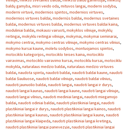
vilniuje
,
minkšti svetainės baldai
,
minkstu baldu gamintojai
,
minkštų
baldų gamyba
,
misri veido oda
,
mituvos langai
,
moderni sodyba
,
moderni virtuvė
,
modernios spintos
,
modernios virtuves
,
modernios virtuves baldai
,
modernūs baldai
,
modernus svetaines
baldai
,
modernus virtuves baldai
,
modernus virtuves baldai kaina
,
moduliniai baldai
,
mokausi vairuoti
,
mokyklos vilniuje
,
mokyklų
reitingai
,
mokyklu reitingai vilniuje
,
mokymai
,
mokymai seminarai
,
mokymo centrai
,
mokymo centras vilniuje
,
mokymo centras vilnius
,
mokymo kursai kaune
,
moletu sodybos
,
montuojamos spintos
,
motociklo kategorijos
,
motociklo teises kaina
,
motociklo
vairavimas
,
motociklo vairavimo kursai
,
motociklu kursai
,
motociklu
mokykla
,
naturalaus medzio baldai
,
naturalaus medzio virtuves
baldai
,
naudota spinta
,
naudoti baldai
,
naudoti baldai kaune
,
naudoti
baldai šiauliuose
,
naudoti baldai vilniuje
,
naudoti baldai vilnius
,
naudoti jaunuolio baldai
,
naudoti langai
,
naudoti langai ir durys
,
naudoti langai kaunas
,
naudoti langai kaune
,
naudoti langai vilniuje
,
naudoti langai vilnius
,
naudoti mediniai langai
,
naudoti miegamojo
baldai
,
naudoti odiniai baldai
,
naudoti plastikiniai langai
,
naudoti
plastikiniai langai ir durys
,
naudoti plastikiniai langai kainos
,
naudoti
plastikiniai langai kaunas
,
naudoti plastikiniai langai kaune
,
naudoti
plastikiniai langai klaipeda
,
naudoti plastikiniai langai kretinga
,
naudoti plastikiniai langai panevezyje
,
naudoti plastikiniai langai