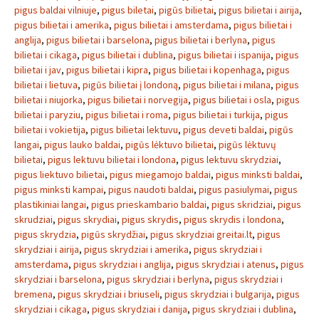
pigus baldai vilniuje
,
pigus biletai
,
pigūs bilietai
,
pigus bilietai i airija
,
pigus bilietai i amerika
,
pigus bilietai i amsterdama
,
pigus bilietai i
anglija
,
pigus bilietai i barselona
,
pigus bilietai i berlyna
,
pigus
bilietai i cikaga
,
pigus bilietai i dublina
,
pigus bilietai i ispanija
,
pigus
bilietai i jav
,
pigus bilietai i kipra
,
pigus bilietai i kopenhaga
,
pigus
bilietai i lietuva
,
pigūs bilietai į londoną
,
pigus bilietai i milana
,
pigus
bilietai i niujorka
,
pigus bilietai i norvegija
,
pigus bilietai i osla
,
pigus
bilietai i paryziu
,
pigus bilietai i roma
,
pigus bilietai i turkija
,
pigus
bilietai i vokietija
,
pigus bilietai lektuvu
,
pigus deveti baldai
,
pigūs
langai
,
pigus lauko baldai
,
pigūs lėktuvo bilietai
,
pigūs lėktuvų
bilietai
,
pigus lektuvu bilietai i londona
,
pigus lektuvu skrydziai
,
pigus liektuvo bilietai
,
pigus miegamojo baldai
,
pigus minksti baldai
,
pigus minksti kampai
,
pigus naudoti baldai
,
pigus pasiulymai
,
pigus
plastikiniai langai
,
pigus prieskambario baldai
,
pigus skridziai
,
pigus
skrudziai
,
pigus skrydiai
,
pigus skrydis
,
pigus skrydis i londona
,
pigus skrydzia
,
pigūs skrydžiai
,
pigus skrydziai greitai.lt
,
pigus
skrydziai i airija
,
pigus skrydziai i amerika
,
pigus skrydziai i
amsterdama
,
pigus skrydziai i anglija
,
pigus skrydziai i atenus
,
pigus
skrydziai i barselona
,
pigus skrydziai i berlyna
,
pigus skrydziai i
bremena
,
pigus skrydziai i briuseli
,
pigus skrydziai i bulgarija
,
pigus
skrydziai i cikaga
,
pigus skrydziai i danija
,
pigus skrydziai i dublina
,