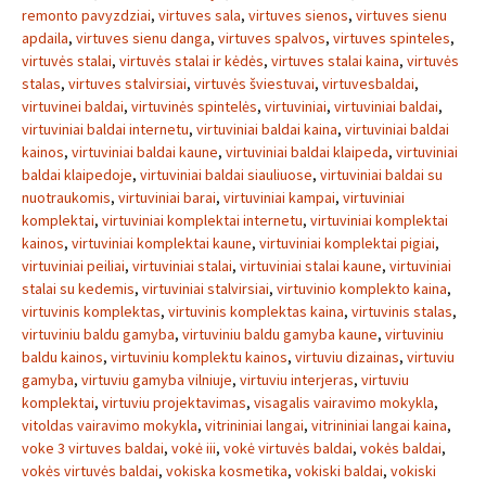
remonto pavyzdziai
,
virtuves sala
,
virtuves sienos
,
virtuves sienu
apdaila
,
virtuves sienu danga
,
virtuves spalvos
,
virtuves spinteles
,
virtuvės stalai
,
virtuvės stalai ir kėdės
,
virtuves stalai kaina
,
virtuvės
stalas
,
virtuves stalvirsiai
,
virtuvės šviestuvai
,
virtuvesbaldai
,
virtuvinei baldai
,
virtuvinės spintelės
,
virtuviniai
,
virtuviniai baldai
,
virtuviniai baldai internetu
,
virtuviniai baldai kaina
,
virtuviniai baldai
kainos
,
virtuviniai baldai kaune
,
virtuviniai baldai klaipeda
,
virtuviniai
baldai klaipedoje
,
virtuviniai baldai siauliuose
,
virtuviniai baldai su
nuotraukomis
,
virtuviniai barai
,
virtuviniai kampai
,
virtuviniai
komplektai
,
virtuviniai komplektai internetu
,
virtuviniai komplektai
kainos
,
virtuviniai komplektai kaune
,
virtuviniai komplektai pigiai
,
virtuviniai peiliai
,
virtuviniai stalai
,
virtuviniai stalai kaune
,
virtuviniai
stalai su kedemis
,
virtuviniai stalvirsiai
,
virtuvinio komplekto kaina
,
virtuvinis komplektas
,
virtuvinis komplektas kaina
,
virtuvinis stalas
,
virtuviniu baldu gamyba
,
virtuviniu baldu gamyba kaune
,
virtuviniu
baldu kainos
,
virtuviniu komplektu kainos
,
virtuviu dizainas
,
virtuviu
gamyba
,
virtuviu gamyba vilniuje
,
virtuviu interjeras
,
virtuviu
komplektai
,
virtuviu projektavimas
,
visagalis vairavimo mokykla
,
vitoldas vairavimo mokykla
,
vitrininiai langai
,
vitrininiai langai kaina
,
voke 3 virtuves baldai
,
vokė iii
,
vokė virtuvės baldai
,
vokės baldai
,
vokės virtuvės baldai
,
vokiska kosmetika
,
vokiski baldai
,
vokiski