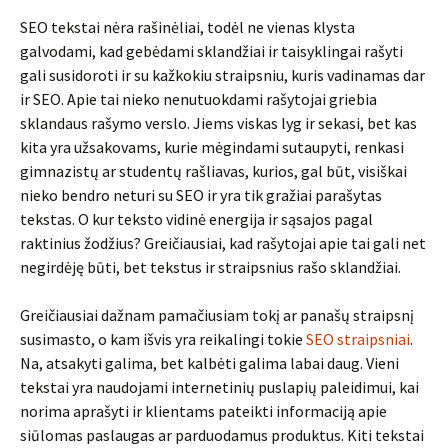
SEO tekstai nėra rašinėliai, todėl ne vienas klysta
galvodami, kad gebėdami sklandžiai ir taisyklingai rašyti
gali susidoroti ir su kažkokiu straipsniu, kuris vadinamas dar
ir SEO. Apie tai nieko nenutuokdami rašytojai griebia
sklandaus rašymo verslo. Jiems viskas lyg ir sekasi, bet kas
kita yra užsakovams, kurie mėgindami sutaupyti, renkasi
gimnazistų ar studentų rašliavas, kurios, gal būt, visiškai
nieko bendro neturi su SEO ir yra tik gražiai parašytas
tekstas. O kur teksto vidinė energija ir sąsajos pagal
raktinius žodžius? Greičiausiai, kad rašytojai apie tai gali net
negirdėję būti, bet tekstus ir straipsnius rašo sklandžiai.
Greičiausiai dažnam pamačiusiam tokį ar panašų straipsnį
susimasto, o kam išvis yra reikalingi tokie
SEO straipsniai
.
Na, atsakyti galima, bet kalbėti galima labai daug. Vieni
tekstai yra naudojami internetinių puslapių paleidimui, kai
norima aprašyti ir klientams pateikti informaciją apie
siūlomas paslaugas ar parduodamus produktus. Kiti tekstai