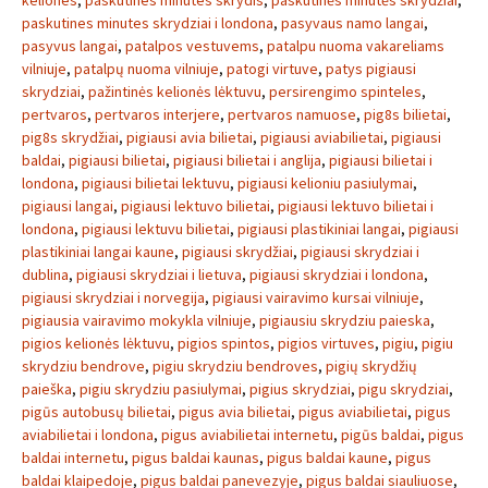
keliones
,
paskutines minutes skrydis
,
paskutinės minutės skrydžiai
,
paskutines minutes skrydziai i londona
,
pasyvaus namo langai
,
pasyvus langai
,
patalpos vestuvems
,
patalpu nuoma vakareliams
vilniuje
,
patalpų nuoma vilniuje
,
patogi virtuve
,
patys pigiausi
skrydziai
,
pažintinės kelionės lėktuvu
,
persirengimo spinteles
,
pertvaros
,
pertvaros interjere
,
pertvaros namuose
,
pig8s bilietai
,
pig8s skrydžiai
,
pigiausi avia bilietai
,
pigiausi aviabilietai
,
pigiausi
baldai
,
pigiausi bilietai
,
pigiausi bilietai i anglija
,
pigiausi bilietai i
londona
,
pigiausi bilietai lektuvu
,
pigiausi kelioniu pasiulymai
,
pigiausi langai
,
pigiausi lektuvo bilietai
,
pigiausi lektuvo bilietai i
londona
,
pigiausi lektuvu bilietai
,
pigiausi plastikiniai langai
,
pigiausi
plastikiniai langai kaune
,
pigiausi skrydžiai
,
pigiausi skrydziai i
dublina
,
pigiausi skrydziai i lietuva
,
pigiausi skrydziai i londona
,
pigiausi skrydziai i norvegija
,
pigiausi vairavimo kursai vilniuje
,
pigiausia vairavimo mokykla vilniuje
,
pigiausiu skrydziu paieska
,
pigios kelionės lėktuvu
,
pigios spintos
,
pigios virtuves
,
pigiu
,
pigiu
skrydziu bendrove
,
pigiu skrydziu bendroves
,
pigių skrydžių
paieška
,
pigiu skrydziu pasiulymai
,
pigius skrydziai
,
pigu skrydziai
,
pigūs autobusų bilietai
,
pigus avia bilietai
,
pigus aviabilietai
,
pigus
aviabilietai i londona
,
pigus aviabilietai internetu
,
pigūs baldai
,
pigus
baldai internetu
,
pigus baldai kaunas
,
pigus baldai kaune
,
pigus
baldai klaipedoje
,
pigus baldai panevezyje
,
pigus baldai siauliuose
,