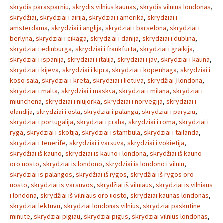
skrydis parasparniu
,
skrydis vilnius kaunas
,
skrydis vilnius londonas
,
skrydžiai
,
skrydziai i airija
,
skrydziai i amerika
,
skrydziai i
amsterdama
,
skrydziai i anglija
,
skrydziai i barselona
,
skrydziai i
berlyna
,
skrydziai i cikaga
,
skrydziai i danija
,
skrydziai i dublina
,
skrydziai i edinburga
,
skrydziai i frankfurta
,
skrydziai i graikija
,
skrydziai i ispanija
,
skrydziai i italija
,
skrydziai i jav
,
skrydziai i kauna
,
skrydziai i kijeva
,
skrydziai i kipra
,
skrydziai i kopenhaga
,
skrydziai i
koso sala
,
skrydziai i kreta
,
skrydziai i lietuva
,
skrydžiai į londoną
,
skrydziai i malta
,
skrydziai i maskva
,
skrydziai i milana
,
skrydziai i
miunchena
,
skrydziai i niujorka
,
skrydziai i norvegija
,
skrydziai i
olandija
,
skrydziai i osla
,
skrydziai i palanga
,
skrydziai i paryziu
,
skrydziai i portugalija
,
skrydziai i praha
,
skrydziai i roma
,
skrydziai i
ryga
,
skrydziai i skotija
,
skrydziai i stambula
,
skrydziai i tailanda
,
skrydziai i tenerife
,
skrydziai i varsuva
,
skrydziai i vokietija
,
skrydžiai iš kauno
,
skrydziai is kauno i londona
,
skrydžiai iš kauno
oro uosto
,
skrydziai is londono
,
skrydziai is londono i vilniu
,
skrydziai is palangos
,
skrydžiai iš rygos
,
skrydžiai iš rygos oro
uosto
,
skrydziai is varsuvos
,
skrydžiai iš vilniaus
,
skrydziai is vilniaus
i londona
,
skrydžiai iš vilniaus oro uosto
,
skrydziai kaunas londonas
,
skrydziai lektuvu
,
skrydziai londonas vilnius
,
skrydziai paskutine
minute
,
skrydziai pigiau
,
skrydziai pigus
,
skrydziai vilnius londonas
,