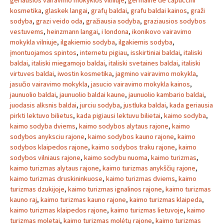
geriausios vairavimo mokyklos vilniuje
,
germaine de capuccini
kosmetika
,
glaskek langai
,
grafų baldai
,
grafu baldai kainos
,
graži
sodyba
,
grazi veido oda
,
gražiausia sodyba
,
graziausios sodybos
vestuvems
,
heinzmann langai
,
i londona
,
ikonikovo vairavimo
mokykla vilniuje
,
ilgakiemio sodyba
,
ilgakiemis sodyba
,
įmontuojamos spintos
,
internetu pigiau
,
isskirtiniai baldai
,
italiski
baldai
,
italiski miegamojo baldai
,
italiski svetaines baldai
,
italiski
virtuves baldai
,
iwostin kosmetika
,
jagmino vairavimo mokykla
,
jasučio vairavimo mokykla
,
jasucio vairavimo mokykla kainos
,
jaunuolio baldai
,
jaunuolio baldai kaune
,
jaunuolio kambario baldai
,
juodasis alksnis baldai
,
jurciu sodyba
,
justluka baldai
,
kada geriausia
pirkti lektuvo bilietus
,
kada pigiausi lektuvu bilietai
,
kaimo sodyba
,
kaimo sodyba dviems
,
kaimo sodybos alytaus rajone
,
kaimo
sodybos anyksciu rajone
,
kaimo sodybos kauno rajone
,
kaimo
sodybos klaipedos rajone
,
kaimo sodybos traku rajone
,
kaimo
sodybos vilniaus rajone
,
kaimo sodybu nuoma
,
kaimo turizmas
,
kaimo turizmas alytaus rajone
,
kaimo turizmas anykščių rajone
,
kaimo turizmas druskininkuose
,
kaimo turizmas dviems
,
kaimo
turizmas dzukijoje
,
kaimo turizmas ignalinos rajone
,
kaimo turizmas
kauno raj
,
kaimo turizmas kauno rajone
,
kaimo turizmas klaipeda
,
kaimo turizmas klaipedos rajone
,
kaimo turizmas lietuvoje
,
kaimo
turizmas moletai
,
kaimo turizmas molėtų rajone
,
kaimo turizmas