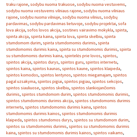
traku rajone
,
sodybu nuoma trakuose
,
sodybu nuoma vestuvems
,
sodybu nuoma vestuvems vilniaus rajone
,
sodybu nuoma vilniaus
rajone
,
sodybu nuoma vilniuje
,
sodybu nuoma vilnius
,
sodybų
pardavimas
,
sodybu pardavimas lietuvoje
,
sodybu projektai
,
sofa
lova akcija
,
sofos lovos akcija
,
sostines vairavimo mokykla
,
spinta
,
spinta akcija
,
spinta kaina
,
spinta lova
,
spinta skelbiu
,
spinta
stumdomom durim
,
spinta stumdomomis durimis
,
spinta
stumdomomis durimis kaina
,
spinta su stumdomomis durimis
,
spinta
su stumdomomis durimis kaina
,
spintelės prie lovos
,
spintos
,
spintos akcija
,
spintos durys
,
spintos guru
,
spintos internetu
,
spintos kaina
,
spintos kaunas
,
spintos kaune
,
spintos klaipeda
,
spintos komodos
,
spintos lentynos
,
spintos miegamajam
,
spintos
pagal uzsakyma
,
spintos pigiai
,
spintos pigiau
,
spintos sekcijos
,
spintos siauliuose
,
spintos skelbiu
,
spintos slankiojančiomis
durimis
,
spintos stumdomom durim
,
spintos stumdomomis durimis
,
spintos stumdomomis durimis akcija
,
spintos stumdomomis durimis
internetu
,
spintos stumdomomis durimis kaina
,
spintos
stumdomomis durimis kainos
,
spintos stumdomomis durimis
klaipeda
,
spintos stumdomos durys
,
spintos su stumdomom durim
,
spintos su stumdomomis durimis
,
spintos su stumdomomis durimis
kaina
,
spintos su stumdomomis durimis kainos
,
spintos vaikams
,