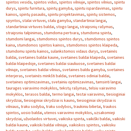
spintos vesida
,
spintos vidus
,
spintos vilniuje
,
spintos vilnius
,
spintu
durys
,
spintu furnitura
,
spintų gamyba
,
spintu ispardavimas
,
spintu
kainos
,
spintų pasaulis
,
spintu projektavimas
,
spintų sistemos
,
spyntos
,
stalai virtuvei
,
stalu gamyba
,
standartiniai langai
,
standartiniai virtuves baldai
,
stogo langai
,
straipsnių rašymas
,
straipsniu talpinimas
,
stumdoma pertvara
,
stumdoma spinta
,
stumdomi langai
,
stumdomos spintos durys
,
stumdomos spintos
kaina
,
stumdomos spintos kainos
,
stumdomos spintos klaipeda
,
stumdomu spintu kainos
,
sulankstomos vidaus durys
,
svetainės
baldai
,
svetaines baldai kaune
,
svetaines baldai klaipeda
,
svetaines
baldai klaipedoje
,
svetaines baldai siauliuose
,
svetaines baldai
vilniuje
,
svetaines baldai vilnius
,
svetaines baldu gamyba
,
svetaines
interjeras
,
svetainės minkšti baldai
,
svetaines odiniai baldai
,
svetaines optimizavimas
,
svetainiu optimizavimas
,
tamsinti langai
,
taurages vairavimo mokyklos
,
tekstų rašymas
,
telsiu vairavimo
mokyklos
,
terasos baldai
,
termo langai
,
testai vairavimo
,
tiesioginiai
skrydziai
,
tiesioginiai skrydziai is kauno
,
tiesioginiai skrydziai is
vilniaus
,
traku sodyba
,
traku sodybos
,
traukiniu bilietai
,
traukos
spintos
,
uosio baldai
,
utenos vairavimo mokyklos
,
uzsakomieji
skrydziai
,
užuolaidos virtuvei
,
vaikiska spinta
,
vaikiški baldai
,
vaikiski
baldai kaune
,
vaikiski baldai vilniuje
,
vaikiskos spintos
,
vaikisku