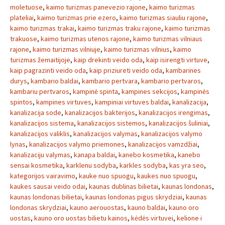
moletuose
,
kaimo turizmas panevezio rajone
,
kaimo turizmas
plateliai
,
kaimo turizmas prie ezero
,
kaimo turizmas siauliu rajone
,
kaimo turizmas trakai
,
kaimo turizmas traku rajone
,
kaimo turizmas
trakuose
,
kaimo turizmas utenos rajone
,
kaimo turizmas vilniaus
rajone
,
kaimo turizmas vilniuje
,
kaimo turizmas vilnius
,
kaimo
turizmas žemaitijoje
,
kaip drekinti veido oda
,
kaip isirengti virtuve
,
kaip pagrazinti veido oda
,
kaip priziureti veido oda
,
kambarines
durys
,
kambario baldai
,
kambario pertvara
,
kambario pertvaros
,
kambariu pertvaros
,
kampinė spinta
,
kampines sekcijos
,
kampinės
spintos
,
kampines virtuves
,
kampiniai virtuves baldai
,
kanalizacija
,
kanalizacija sode
,
kanalizacijos bakterijos
,
kanalizacijos irengimas
,
kanalizacijos sistema
,
kanalizacijos sistemos
,
kanalizacijos šuliniai
,
kanalizacijos valiklis
,
kanalizacijos valymas
,
kanalizacijos valymo
lynas
,
kanalizacijos valymo priemones
,
kanalizacijos vamzdžiai
,
kanalizaciju valymas
,
kanapa baldai
,
kanebo kosmetika
,
kanebo
sensai kosmetika
,
karklenu sodyba
,
karkles sodyba
,
kas yra seo
,
kategorijos vairavimo
,
kauke nuo spuogu
,
kaukes nuo spuogu
,
kaukes sausai veido odai
,
kaunas dublinas bilietai
,
kaunas londonas
,
kaunas londonas bilietai
,
kaunas londonas pigus skrydziai
,
kaunas
londonas skrydziai
,
kauno aerouostas
,
kauno baldai
,
kauno oro
uostas
,
kauno oro uostas bilietu kainos
,
kėdės virtuvei
,
kelione i