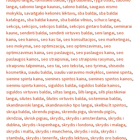
rudupio langai
,
rumsiskiu baldai
,
ryga dublinas
,
ryga oslas
,
sabonio
langai
,
sabonio langai kaunas
,
salono baldai
,
saugaus eismo
mokykla
,
savaitgalio kelionės lėktuvu
,
sba baldai
,
sba baldai
katalogas
,
sba baldai kaune
,
sba baldai vilnius
,
schuco langai
,
sekcija
,
sekcijos
,
sekcijos baldai
,
sekcijos gintaro baldai
,
seminarai
kaune
,
sendinti baldai
,
sendinti virtuves baldai
,
seni langai
,
seo
kaina
,
seo kainos
,
seo kas tai
,
seo konsultacijos
,
seo marketingas
,
seo mokymai
,
seo optimizacija
,
seo optimizavimas
,
seo
optimizavimas kaina
,
seo paslaugos
,
seo paslaugos kaina
,
seo
paslaugos kainos
,
seo straipsniai
,
seo straipsniu rasymas
,
seo
straipsniu talpinimas
,
seo tai
,
seo tekstai
,
seo tyrimai
,
shiseido
kosmetika
,
siauliu baldai
,
siauliu vairavimo mokyklos
,
sieninė spinta
,
sienine spinta kaina
,
sienines spintos kaina
,
sienines spintos kainos
,
sieniniu spintu kainos
,
siguldos baldai
,
siguldos baldai kainos
,
siguldos virtuves baldai
,
siltas langas
,
šilti langai
,
silti plastikiniai
langai
,
silutes baldai
,
šilutės virtuvės baldai
,
sisteminiai baldai
,
skandinaviski langai
,
skandinavisko tipo langai
,
skelbiu.lt spintos
,
skraja baldai
,
skrendu pigiau
,
skrendu pigu
,
skrendu pigūs
,
skridziai
,
skrisk pigiau
,
skrydis
,
skrydis i amsterdama
,
skrydis i
dublina
,
skrydis i kopenhaga
,
skrydis i londona
,
skrydis i malaga
,
skrydis i malta
,
skrydis i miunchena
,
skrydis i osla
,
skrydis i
stambula
,
skrydis i tenerife
,
skrydis lektuvu
,
skrydis oro balionu
,