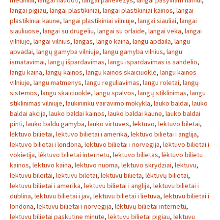
mediniai
,
langai naudoti
,
langai panevezys
,
langai pasyviam namui
,
langai pigiau
,
langai plastikiniai
,
langai plastikiniai kainos
,
langai
plastikiniai kaune
,
langai plastikiniai vilniuje
,
langai siauliai
,
langai
siauliuose
,
langai su drugeliu
,
langai su orlaide
,
langai veka
,
langai
vilniuje
,
langai vilnius
,
langas
,
lango kaina
,
langu apdaila
,
langu
apvadai
,
langų gamyba vilniuje
,
langu gamyba vilnius
,
langu
ismatavimai
,
langų išpardavimas
,
langu ispardavimas is sandelio
,
langu kaina
,
langų kainos
,
langu kainos skaiciuokle
,
langu kainos
vilniuje
,
langu matmenys
,
langu reguliavimas
,
langu roletai
,
langų
sistemos
,
langu skaiciuokle
,
langu spalvos
,
langų stiklinimas
,
langu
stiklinimas vilniuje
,
laukininku vairavimo mokykla
,
lauko baldai
,
lauko
baldai akcija
,
lauko baldai kainos
,
lauko baldai kaune
,
lauko baldai
pinti
,
lauko baldu gamyba
,
lauko virtuves
,
lektuvo
,
lektuvo biletai
,
lėktuvo bilietai
,
lektuvo bilietai i amerika
,
lektuvo bilietai i anglija
,
lektuvo bilietai i londona
,
lektuvo bilietai i norvegija
,
lektuvo bilietai i
vokietija
,
lėktuvo bilietai internetu
,
lektuvo bilietas
,
lėktuvo bilietu
kainos
,
lektuvo kaina
,
lektuvo nuoma
,
lektuvo skrydziai
,
lektuvu
,
lektuvu bileitai
,
lektuvu biletai
,
lektuvu bilieta
,
lėktuvų bilietai
,
lektuvu bilietai i amerika
,
lektuvu bilietai i anglija
,
lektuvu bilietai i
dublina
,
lektuvu bilietai i jav
,
lektuvu bilietai i lietuva
,
lektuvu bilietai i
londona
,
lektuvu bilietai i norvegija
,
lėktuvų bilietai internetu
,
lektuvu bilietai paskutine minute
,
lektuvu bilietai pigiau
,
lektuvu