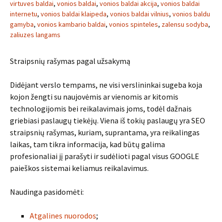
virtuves baldai
,
vonios baldai
,
vonios baldai akcija
,
vonios baldai
internetu
,
vonios baldai klaipeda
,
vonios baldai vilnius
,
vonios baldu
gamyba
,
vonios kambario baldai
,
vonios spinteles
,
zalensu sodyba
,
zaliuzes langams
Straipsnių rašymas pagal užsakymą
Didėjant verslo tempams, ne visi verslininkai sugeba koja
kojon žengti su naujovėmis ar vienomis ar kitomis
technologijomis bei reikalavimais joms, todėl dažnais
griebiasi paslaugų tiekėjų. Viena iš tokių paslaugų yra SEO
straipsnių rašymas, kuriam, suprantama, yra reikalingas
laikas, tam tikra informacija, kad būtų galima
profesionaliai jį parašyti ir sudėlioti pagal visus GOOGLE
paieškos sistemai keliamus reikalavimus.
Naudinga pasidomėti:
Atgalines nuorodos
;