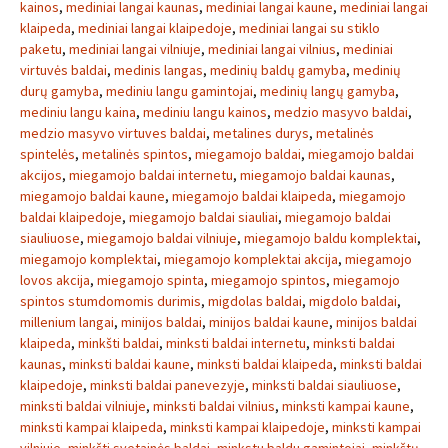
kainos
,
mediniai langai kaunas
,
mediniai langai kaune
,
mediniai langai
klaipeda
,
mediniai langai klaipedoje
,
mediniai langai su stiklo
paketu
,
mediniai langai vilniuje
,
mediniai langai vilnius
,
mediniai
virtuvės baldai
,
medinis langas
,
medinių baldų gamyba
,
medinių
durų gamyba
,
mediniu langu gamintojai
,
medinių langų gamyba
,
mediniu langu kaina
,
mediniu langu kainos
,
medzio masyvo baldai
,
medzio masyvo virtuves baldai
,
metalines durys
,
metalinės
spintelės
,
metalinės spintos
,
miegamojo baldai
,
miegamojo baldai
akcijos
,
miegamojo baldai internetu
,
miegamojo baldai kaunas
,
miegamojo baldai kaune
,
miegamojo baldai klaipeda
,
miegamojo
baldai klaipedoje
,
miegamojo baldai siauliai
,
miegamojo baldai
siauliuose
,
miegamojo baldai vilniuje
,
miegamojo baldu komplektai
,
miegamojo komplektai
,
miegamojo komplektai akcija
,
miegamojo
lovos akcija
,
miegamojo spinta
,
miegamojo spintos
,
miegamojo
spintos stumdomomis durimis
,
migdolas baldai
,
migdolo baldai
,
millenium langai
,
minijos baldai
,
minijos baldai kaune
,
minijos baldai
klaipeda
,
minkšti baldai
,
minksti baldai internetu
,
minksti baldai
kaunas
,
minksti baldai kaune
,
minksti baldai klaipeda
,
minksti baldai
klaipedoje
,
minksti baldai panevezyje
,
minksti baldai siauliuose
,
minksti baldai vilniuje
,
minksti baldai vilnius
,
minksti kampai kaune
,
minksti kampai klaipeda
,
minksti kampai klaipedoje
,
minksti kampai