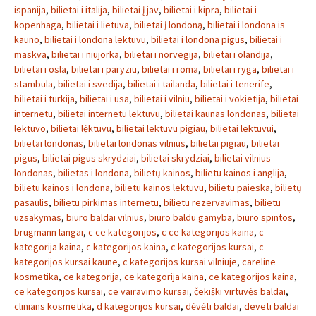
ispanija
,
bilietai i italija
,
bilietai į jav
,
bilietai i kipra
,
bilietai i
kopenhaga
,
bilietai i lietuva
,
bilietai į londoną
,
bilietai i londona is
kauno
,
bilietai i londona lektuvu
,
bilietai i londona pigus
,
bilietai i
maskva
,
bilietai i niujorka
,
bilietai i norvegija
,
bilietai i olandija
,
bilietai i osla
,
bilietai i paryziu
,
bilietai i roma
,
bilietai i ryga
,
bilietai i
stambula
,
bilietai i svedija
,
bilietai i tailanda
,
bilietai i tenerife
,
bilietai i turkija
,
bilietai i usa
,
bilietai i vilniu
,
bilietai i vokietija
,
bilietai
internetu
,
bilietai internetu lektuvu
,
bilietai kaunas londonas
,
bilietai
lektuvo
,
bilietai lėktuvu
,
bilietai lektuvu pigiau
,
bilietai lektuvui
,
bilietai londonas
,
bilietai londonas vilnius
,
bilietai pigiau
,
bilietai
pigus
,
bilietai pigus skrydziai
,
bilietai skrydziai
,
bilietai vilnius
londonas
,
bilietas i londona
,
bilietų kainos
,
bilietu kainos i anglija
,
bilietu kainos i londona
,
bilietu kainos lektuvu
,
bilietu paieska
,
bilietų
pasaulis
,
bilietu pirkimas internetu
,
bilietu rezervavimas
,
bilietu
uzsakymas
,
biuro baldai vilnius
,
biuro baldu gamyba
,
biuro spintos
,
brugmann langai
,
c ce kategorijos
,
c ce kategorijos kaina
,
c
kategorija kaina
,
c kategorijos kaina
,
c kategorijos kursai
,
c
kategorijos kursai kaune
,
c kategorijos kursai vilniuje
,
careline
kosmetika
,
ce kategorija
,
ce kategorija kaina
,
ce kategorijos kaina
,
ce kategorijos kursai
,
ce vairavimo kursai
,
čekiški virtuvės baldai
,
clinians kosmetika
,
d kategorijos kursai
,
dėvėti baldai
,
deveti baldai