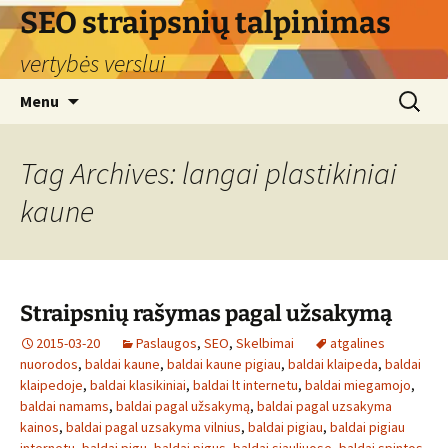
Skip
SEO straipsnių talpinimas
to
vertybės verslui
content
Search
Menu
for:
Tag Archives: langai plastikiniai
kaune
Straipsnių rašymas pagal užsakymą
2015-03-20
Paslaugos
,
SEO
,
Skelbimai
atgalines
nuorodos
,
baldai kaune
,
baldai kaune pigiau
,
baldai klaipeda
,
baldai
klaipedoje
,
baldai klasikiniai
,
baldai lt internetu
,
baldai miegamojo
,
baldai namams
,
baldai pagal užsakymą
,
baldai pagal uzsakyma
kainos
,
baldai pagal uzsakyma vilnius
,
baldai pigiau
,
baldai pigiau