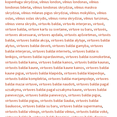
kopenhaga skrydziai
,
vilnius london
,
vilnius londonas
,
vilnius
londonas bilietai
,
vilnius londonas skrydziai
,
vilnius maskva
skrydziai
,
vilnius milanas pigus skrydziai
,
vilnius mokyklos
,
vilnius
oslas
,
vilnius oslas skrydis
,
vilnius roma skrydziai
,
vilnius turizmas
,
vilnius viena skrydis
,
virtuv4s baldai
,
virtuv4s interjeras
,
virtuvė
,
virtuve baldai
,
virtuve kartu su svetaine
,
virtuve su baru
,
virtuvės
,
virtuves aksesuarai
,
virtuves apdaila
,
virtuvės apšvietimas
,
virtuvės
baldai
,
virtuves baldai akcija
,
virtuves baldai alytuje
,
virtuves baldai
alytus
,
virtuves baldai deveti
,
virtuves baldai gamyba
,
virtuves
baldai interjeras
,
virtuves baldai internetu
,
virtuves baldai is
lenkijos
,
virtuves baldai ispardavimas
,
virtuves baldai issimoketinai
,
virtuvės baldai kaina
,
virtuves baldai kainos
,
virtuvės baldai kaunas
,
virtuvės baldai kaune
,
virtuves baldai kaune kainos
,
virtuves baldai
kaune pigiai
,
virtuvės baldai klaipėda
,
virtuves baldai klaipedoje
,
virtuvės baldai komplektai
,
virtuves baldai marijampoleje
,
virtuves
baldai mazai virtuvei
,
virtuves baldai naudoti
,
virtuves baldai pagal
uzsakyma
,
virtuves baldai pagal uzsakyma kaune
,
virtuves baldai
panevezyje
,
virtuves baldai panevezys
,
virtuves baldai pigiai
,
virtuves baldai pigiau
,
virtuvės baldai šiauliai
,
virtuvės baldai
šiauliuose
,
virtuves baldai su baru
,
virtuves baldai supermama
,
virtuvės baldai vilniuje
,
virtuvės baldai vilnius
,
virtuvės baldai vokė
,