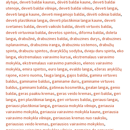
alytuje
,
deveti baldai kaunas
,
dėvėti baldai kaune
,
deveti baldai
utenoje
,
deveti baldai vilniuje
,
deveti baldai vilnius
,
deveti langai
,
deveti langai kaune
,
deveti miegamojo baldai
,
dėvėti odiniai baldai
,
deveti plastikiniai langai
,
deveti plastikiniai langai kaune
,
deveti
svetaines baldai
,
deveti vaikiski baldai
,
dėvėti virtuvės baldai
,
deveti virtuviniai baldai
,
devetos spintos
,
diforma baldai
,
doleta
langai
,
drabužinė
,
drabuzines baldai
,
drabuzines durys
,
drabuzines
isplanavimas
,
drabuziniu iranga
,
drabuziniu sistemos
,
drabužių
spinta
,
drabuziu spintos
,
dvarykščių sodyba
,
dvieju duru spinta
,
eko
langai
,
ekstremalaus vairavimo kursai
,
ekstremalaus vairavimo
mokykla
,
ekstremalaus vairavimo pamokos
,
elenos vairavimo
mokykla
,
emira spintos
,
euro langai
,
evaldo langai
,
ežeras anykščių
rajone
,
ezero nuoma
,
fauga langai
,
gajos baldai
,
gamina virtuves
baldus
,
gaminame baldus
,
gaminame duris
,
gaminame virtuves
baldus
,
gaminami baldai
,
gatineau kosmetika
,
gealan langai
,
genio
baldai
,
geras paakiu kremas
,
geras veido kremas
,
geri baldai
,
geri
langai
,
geri plastikiniai langai
,
geri virtuves baldai
,
geriausi langai
,
geriausi plastikiniai langai
,
geriausia mokykla vilniuje
,
geriausia
vairavimo mokykla
,
geriausia vairavimo mokykla kaune
,
geriausia
vairavimo mokykla vilniuje
,
geriausias kremas nuo rauksliu
,
geriausias veido kremas
,
geriausios vairavimo mokyklos
,