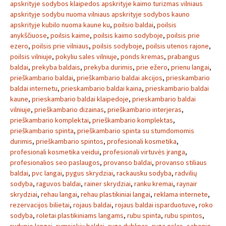
apskrityje sodybos klaipedos apskrityje kaimo turizmas vilniaus
apskrityje sodybu nuoma vilniaus apskrityje sodybos kauno
apskrityje kubilo nuoma kaune ku
,
poilsio baldai
,
poilsis
anykščiuose
,
poilsis kaime
,
poilsis kaimo sodyboje
,
poilsis prie
ezero
,
poilsis prie vilniaus
,
poilsis sodyboje
,
poilsis utenos rajone
,
poilsis vilniuje
,
pokyliu sales vilniuje
,
ponds kremas
,
prabangus
baldai
,
prekyba baldais
,
prekyba durimis
,
prie ežero
,
prienu langai
,
prieškambario baldai
,
prieškambario baldai akcijos
,
prieskambario
baldai internetu
,
prieskambario baldai kaina
,
prieskambario baldai
kaune
,
prieskambario baldai klaipedoje
,
prieskambario baldai
vilniuje
,
prieškambario dizainas
,
prieškambario interjeras
,
prieškambario komplektai
,
prieškambario komplektas
,
prieškambario spinta
,
prieškambario spinta su stumdomomis
durimis
,
prieškambario spintos
,
profesionali kosmetika
,
profesionali kosmetika veidui
,
profesionali virtuvės įranga
,
profesionalios seo paslaugos
,
provanso baldai
,
provanso stiliaus
baldai
,
pvc langai
,
pygus skrydziai
,
rackausku sodyba
,
radvilių
sodyba
,
raguvos baldai
,
rainer skrydziai
,
ranku kremai
,
raynair
skrydziai
,
rehau langai
,
rehau plastikiniai langai
,
reklama internete
,
rezervacijos bilietai
,
rojaus baldai
,
rojaus baldai isparduotuve
,
roko
sodyba
,
roletai plastikiniams langams
,
rubu spinta
,
rubu spintos
,