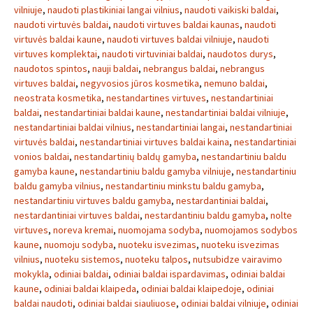
vilniuje
,
naudoti plastikiniai langai vilnius
,
naudoti vaikiski baldai
,
naudoti virtuvės baldai
,
naudoti virtuves baldai kaunas
,
naudoti
virtuvės baldai kaune
,
naudoti virtuves baldai vilniuje
,
naudoti
virtuves komplektai
,
naudoti virtuviniai baldai
,
naudotos durys
,
naudotos spintos
,
nauji baldai
,
nebrangus baldai
,
nebrangus
virtuves baldai
,
negyvosios jūros kosmetika
,
nemuno baldai
,
neostrata kosmetika
,
nestandartines virtuves
,
nestandartiniai
baldai
,
nestandartiniai baldai kaune
,
nestandartiniai baldai vilniuje
,
nestandartiniai baldai vilnius
,
nestandartiniai langai
,
nestandartiniai
virtuvės baldai
,
nestandartiniai virtuves baldai kaina
,
nestandartiniai
vonios baldai
,
nestandartinių baldų gamyba
,
nestandartiniu baldu
gamyba kaune
,
nestandartiniu baldu gamyba vilniuje
,
nestandartiniu
baldu gamyba vilnius
,
nestandartiniu minkstu baldu gamyba
,
nestandartiniu virtuves baldu gamyba
,
nestardantiniai baldai
,
nestardantiniai virtuves baldai
,
nestardantiniu baldu gamyba
,
nolte
virtuves
,
noreva kremai
,
nuomojama sodyba
,
nuomojamos sodybos
kaune
,
nuomoju sodyba
,
nuoteku isvezimas
,
nuoteku isvezimas
vilnius
,
nuoteku sistemos
,
nuoteku talpos
,
nutsubidze vairavimo
mokykla
,
odiniai baldai
,
odiniai baldai ispardavimas
,
odiniai baldai
kaune
,
odiniai baldai klaipeda
,
odiniai baldai klaipedoje
,
odiniai
baldai naudoti
,
odiniai baldai siauliuose
,
odiniai baldai vilniuje
,
odiniai