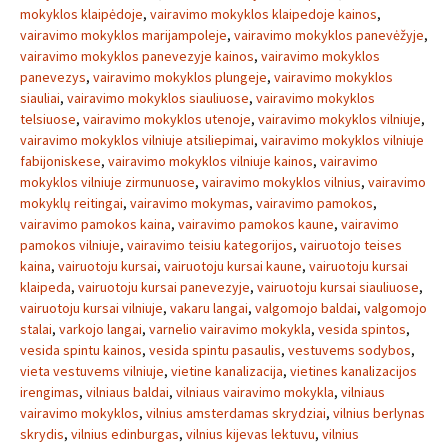
mokyklos klaipėdoje
,
vairavimo mokyklos klaipedoje kainos
,
vairavimo mokyklos marijampoleje
,
vairavimo mokyklos panevėžyje
,
vairavimo mokyklos panevezyje kainos
,
vairavimo mokyklos
panevezys
,
vairavimo mokyklos plungeje
,
vairavimo mokyklos
siauliai
,
vairavimo mokyklos siauliuose
,
vairavimo mokyklos
telsiuose
,
vairavimo mokyklos utenoje
,
vairavimo mokyklos vilniuje
,
vairavimo mokyklos vilniuje atsiliepimai
,
vairavimo mokyklos vilniuje
fabijoniskese
,
vairavimo mokyklos vilniuje kainos
,
vairavimo
mokyklos vilniuje zirmunuose
,
vairavimo mokyklos vilnius
,
vairavimo
mokyklų reitingai
,
vairavimo mokymas
,
vairavimo pamokos
,
vairavimo pamokos kaina
,
vairavimo pamokos kaune
,
vairavimo
pamokos vilniuje
,
vairavimo teisiu kategorijos
,
vairuotojo teises
kaina
,
vairuotoju kursai
,
vairuotoju kursai kaune
,
vairuotoju kursai
klaipeda
,
vairuotoju kursai panevezyje
,
vairuotoju kursai siauliuose
,
vairuotoju kursai vilniuje
,
vakaru langai
,
valgomojo baldai
,
valgomojo
stalai
,
varkojo langai
,
varnelio vairavimo mokykla
,
vesida spintos
,
vesida spintu kainos
,
vesida spintu pasaulis
,
vestuvems sodybos
,
vieta vestuvems vilniuje
,
vietine kanalizacija
,
vietines kanalizacijos
irengimas
,
vilniaus baldai
,
vilniaus vairavimo mokykla
,
vilniaus
vairavimo mokyklos
,
vilnius amsterdamas skrydziai
,
vilnius berlynas
skrydis
,
vilnius edinburgas
,
vilnius kijevas lektuvu
,
vilnius