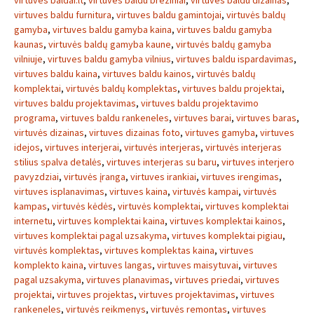
virtuves baldai.lt
,
virtuves baldu breziniai
,
virtuves baldu dizainas
,
virtuves baldu furnitura
,
virtuves baldu gamintojai
,
virtuvės baldų
gamyba
,
virtuves baldu gamyba kaina
,
virtuves baldu gamyba
kaunas
,
virtuvės baldų gamyba kaune
,
virtuvės baldų gamyba
vilniuje
,
virtuves baldu gamyba vilnius
,
virtuves baldu ispardavimas
,
virtuves baldu kaina
,
virtuves baldu kainos
,
virtuvės baldų
komplektai
,
virtuvės baldų komplektas
,
virtuves baldu projektai
,
virtuves baldu projektavimas
,
virtuves baldu projektavimo
programa
,
virtuves baldu rankeneles
,
virtuves barai
,
virtuves baras
,
virtuvės dizainas
,
virtuves dizainas foto
,
virtuves gamyba
,
virtuves
idejos
,
virtuves interjerai
,
virtuvės interjeras
,
virtuvės interjeras
stilius spalva detalės
,
virtuves interjeras su baru
,
virtuves interjero
pavyzdziai
,
virtuvės įranga
,
virtuves irankiai
,
virtuves irengimas
,
virtuves isplanavimas
,
virtuves kaina
,
virtuvės kampai
,
virtuvės
kampas
,
virtuvės kėdės
,
virtuvės komplektai
,
virtuves komplektai
internetu
,
virtuves komplektai kaina
,
virtuves komplektai kainos
,
virtuves komplektai pagal uzsakyma
,
virtuves komplektai pigiau
,
virtuvės komplektas
,
virtuves komplektas kaina
,
virtuves
komplekto kaina
,
virtuves langas
,
virtuves maisytuvai
,
virtuves
pagal uzsakyma
,
virtuves planavimas
,
virtuves priedai
,
virtuves
projektai
,
virtuves projektas
,
virtuves projektavimas
,
virtuves
rankeneles
,
virtuvės reikmenys
,
virtuvės remontas
,
virtuves