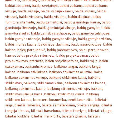
internetu
,
baldai pigu
,
baldai pigus
,
baldai siauliuose
,
baldai spintos
,
baldai svetainei
,
baldai svetaines
,
baldai vaikams
,
baldai vaikams
vilniuje
,
baldai vilniuje
,
baldai vilniuje kainos
,
baldai vilnius
,
baldai
virtuvei
,
baldai virtuves
,
baldai visiems
,
baldu dizainas
,
baldu
furnitura internetu
,
baldų gamintojai
,
baldu gamintojai kaune
,
baldu
gamintojai lietuvoje
,
baldu gamintojai vilniuje
,
baldų gamyba
,
baldu
gamyba siauliai
,
baldu gamyba siauliuose
,
baldu gamyba telsiuose
,
baldu gamyba utenoje
,
baldų gamyba vilniuje
,
baldų gamyba vilnius
,
baldu imones kaune
,
baldu ispardavimas
,
baldu isparduotuve
,
baldu
kainos
,
baldų parduotuvė
,
baldų parduotuvės
,
baldu parduotuves
kaune
,
baldu prekyba internetu
,
baldų projektavimas
,
baldu
projektavimas internete
,
baldu projektuotojas
,
baldu rojus
,
baldu
uzsakymas
,
balinantis kremas
,
balkono langai
,
balkono langai
kainos
,
balkono stiklinimas
,
balkono stiklinimas aliuminiu kaina
,
balkono stiklinimas vilniuje
,
balkono stiklinimo kaina
,
balkonų
stiklinimas
,
balkonų stiklinimas kaina
,
balkonu stiklinimas kainos
,
balkonų stiklinimas kaune
,
balkonų stiklinimas vilniuje
,
balkonų
stiklinimas vilniuje kaina
,
balkonu stiklinimas vilnius
,
balkonų
stiklinimo kainos
,
benexere kosmetika
,
beoti kosmetika
,
bilietai i
airija
,
bilietai i amerika
,
bilietai i amsterdama
,
bilietai i anglija
,
bilietai
i anglija lektuvu
,
bilietai i barselona
,
bilietai i berlyna
,
bilietai i cikaga
,
bilietai i dublina
,
bilietai i frankfurta
,
bilietai i graikija
,
bilietai i