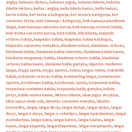
anglija
,
kelionės lėktuvu
,
keliones pigiau
,
kelioniu bilietai
,
kelioniu
bilietai lektuvu
,
keltas i anglija
,
keltu bilietu kainos
,
keltu kainos
,
kesto baldai
,
ket testai a kategorija
,
ket testai b kategorija
,
ket
vairavimo testai
,
kiek kainuoja c kategorija
,
kiek kainuoja plastikiniai
langai
,
kiek kainuoja vairavimo kursai
,
kiek kainuoja virtuves baldai
,
kiek trunka vairavimo kursai
,
kieti baldai
,
kilti bilietai
,
klaipėda
virtuves baldai
,
klaipėdos baldai
,
klaipedos baldai katalogas
,
klaipedos vairavimo mokyklos
,
klasikinė virtuvė
,
klasikines virtuves
,
klasikiniai baldai
,
klasikiniai baldai internetu
,
klasikiniai baldai kaune
,
klasikiniai miegamojo baldai
,
klasikiniai virtuvės baldai
,
klasikiniai
virtuves baldai kaune
,
klasikiniu baldu gamyba
,
klijuotos medienos
langai
,
knygu spinta
,
knygų spintos
,
kokius langus rinktis
,
kokybiški
baldai
,
kokybiski virtuves baldai
,
kommerling langai
,
komutacinės
spintos
,
koridoriaus baldai
,
koridoriaus spinta
,
korpusiniai baldai
,
korpusiniai svetaines baldai
,
korpusinių baldų gamyba
,
kubilai
pirtys
,
kubilu nuoma kaune
,
l4ktuvo bilietai
,
labai pigus skrydziai
,
labai sausa veido oda
,
laimutes vairavimo mokykla
,
lakshmi
kosmetika
,
langai
,
langai akcija
,
langai alytuje
,
langai alytus
,
langai
durys
,
langai ir durys
,
langai is vokietijos
,
langai ispardavimas
,
langai
issimoketinai
,
langai kaina
,
langai kainos
,
langai kaunas
,
langai
kaune
,
langai klaipeda
,
langai klaipedoje
,
langai marijampole
,
langai