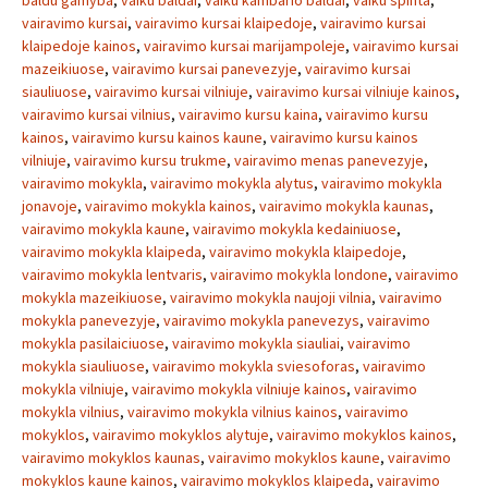
baldu gamyba
,
vaiku baldai
,
vaiku kambario baldai
,
vaiku spinta
,
vairavimo kursai
,
vairavimo kursai klaipedoje
,
vairavimo kursai
klaipedoje kainos
,
vairavimo kursai marijampoleje
,
vairavimo kursai
mazeikiuose
,
vairavimo kursai panevezyje
,
vairavimo kursai
siauliuose
,
vairavimo kursai vilniuje
,
vairavimo kursai vilniuje kainos
,
vairavimo kursai vilnius
,
vairavimo kursu kaina
,
vairavimo kursu
kainos
,
vairavimo kursu kainos kaune
,
vairavimo kursu kainos
vilniuje
,
vairavimo kursu trukme
,
vairavimo menas panevezyje
,
vairavimo mokykla
,
vairavimo mokykla alytus
,
vairavimo mokykla
jonavoje
,
vairavimo mokykla kainos
,
vairavimo mokykla kaunas
,
vairavimo mokykla kaune
,
vairavimo mokykla kedainiuose
,
vairavimo mokykla klaipeda
,
vairavimo mokykla klaipedoje
,
vairavimo mokykla lentvaris
,
vairavimo mokykla londone
,
vairavimo
mokykla mazeikiuose
,
vairavimo mokykla naujoji vilnia
,
vairavimo
mokykla panevezyje
,
vairavimo mokykla panevezys
,
vairavimo
mokykla pasilaiciuose
,
vairavimo mokykla siauliai
,
vairavimo
mokykla siauliuose
,
vairavimo mokykla sviesoforas
,
vairavimo
mokykla vilniuje
,
vairavimo mokykla vilniuje kainos
,
vairavimo
mokykla vilnius
,
vairavimo mokykla vilnius kainos
,
vairavimo
mokyklos
,
vairavimo mokyklos alytuje
,
vairavimo mokyklos kainos
,
vairavimo mokyklos kaunas
,
vairavimo mokyklos kaune
,
vairavimo
mokyklos kaune kainos
,
vairavimo mokyklos klaipeda
,
vairavimo