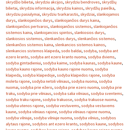
skrydžio bilietai
,
skrydziu akcijos
,
skrydziu bendroves
,
skrydžių
bilietai
,
skrydziu informacija
,
skrydziu kainos
,
skrydžių paieška
,
skrydziu pasiulymai
,
skrydziu tvarkarastis
,
skydziai
,
slankiojamos
durys
,
slankiojančios durys
,
slankiojančios durys kaina
,
slankiojančios pertvaros
,
slankiojančios sistemos
,
slankiojančios
sistemos kaina
,
slankiojancios spintos
,
slankiosios durys
,
slankiosios sistemos
,
slenkančios durys
,
slenkančios sistemos
,
slenkančios sistemos kaina
,
slenkancios sistemos kainos
,
slenkancios sistemos klaipeda
,
sodo baldai
,
sodyba
,
sodyba ant
ezero kranto
,
sodyba ant ezero kranto nuoma
,
sodyba dviems
,
sodyba gimtadieniui
,
sodyba kaime
,
sodyba kaunas
,
sodyba kaune
,
sodyba kauno rajone
,
sodyba kauno rajone nuoma
,
sodyba
klaipeda
,
sodyba klaipedoje
,
sodyba klaipedos rajone
,
sodyba
moletu rajone
,
sodyba netoli vilniaus
,
sodyba nuoma
,
sodyba
nuomai
,
sodyba prie ežero
,
sodyba prie ezero nuoma
,
sodyba prie
traku
,
sodyba prie vilniaus
,
sodyba salia vilniaus
,
sodyba sventems
,
sodyba traku rajone
,
sodyba trakuose
,
sodyba trakuose nuoma
,
sodyba utenos rajone
,
sodyba vestuvems
,
sodyba vestuvems
kaune
,
sodyba vilniaus rajone
,
sodyba vilniaus rajone nuoma
,
sodyba vilniuje
,
sodyba vilniuje nuoma
,
sodyba vilnius
,
sodybos
alytaus rajone
,
sodybos ant ezero kranto
,
sodybos kaune
,
sodybos