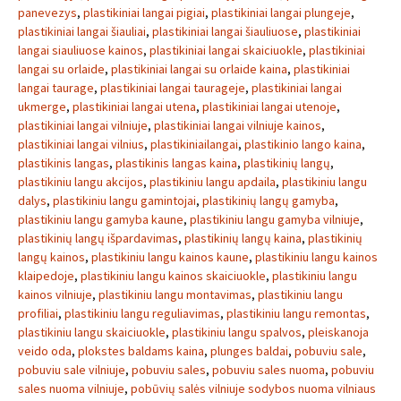
panevezys
,
plastikiniai langai pigiai
,
plastikiniai langai plungeje
,
plastikiniai langai šiauliai
,
plastikiniai langai šiauliuose
,
plastikiniai
langai siauliuose kainos
,
plastikiniai langai skaiciuokle
,
plastikiniai
langai su orlaide
,
plastikiniai langai su orlaide kaina
,
plastikiniai
langai taurage
,
plastikiniai langai taurageje
,
plastikiniai langai
ukmerge
,
plastikiniai langai utena
,
plastikiniai langai utenoje
,
plastikiniai langai vilniuje
,
plastikiniai langai vilniuje kainos
,
plastikiniai langai vilnius
,
plastikiniailangai
,
plastikinio lango kaina
,
plastikinis langas
,
plastikinis langas kaina
,
plastikinių langų
,
plastikiniu langu akcijos
,
plastikiniu langu apdaila
,
plastikiniu langu
dalys
,
plastikiniu langu gamintojai
,
plastikinių langų gamyba
,
plastikiniu langu gamyba kaune
,
plastikiniu langu gamyba vilniuje
,
plastikinių langų išpardavimas
,
plastikinių langų kaina
,
plastikinių
langų kainos
,
plastikiniu langu kainos kaune
,
plastikiniu langu kainos
klaipedoje
,
plastikiniu langu kainos skaiciuokle
,
plastikiniu langu
kainos vilniuje
,
plastikiniu langu montavimas
,
plastikiniu langu
profiliai
,
plastikiniu langu reguliavimas
,
plastikiniu langu remontas
,
plastikiniu langu skaiciuokle
,
plastikiniu langu spalvos
,
pleiskanoja
veido oda
,
plokstes baldams kaina
,
plunges baldai
,
pobuviu sale
,
pobuviu sale vilniuje
,
pobuviu sales
,
pobuviu sales nuoma
,
pobuviu
sales nuoma vilniuje
,
pobūvių salės vilniuje sodybos nuoma vilniaus