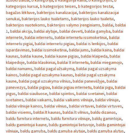
azuolo baldai
,
b kategorija
,
b kategorija kaina
,
b kategorijos
,
b
kategorijos kursai
,
b kategorijos teises
,
b kategorijos testai
,
bagažas lėktuve
,
bakterijos kanalizacijai
,
bakterijos kanalizacijai
senukai
,
bakterijos lauko tualetams
,
bakterijos lauko tualetui
,
bakterijos nuotekoms
,
bakterijos valymo įrenginiams
,
baldai
,
baldai
1
,
baldai akcija
,
baldai alytuje
,
baldai deveti
,
baldai gamyba
,
baldai
internete
,
baldai internetu
,
baldai internetu issimoketinai
,
baldai
internetu pigiai
,
baldai internetu pigiau
,
baldai is lenkijos
,
baldai
ispardavimas
,
baldai issimoketinai
,
baldai jums
,
baldai kaina
,
baldai
kaunas
,
baldai kaune
,
baldai kaune pigiau
,
baldai klaipeda
,
baldai
klaipedoje
,
baldai klasikiniai
,
baldai lt internetu
,
baldai miegamojo
,
baldai namams
,
baldai pagal užsakymą
,
baldai pagal uzsakyma
kainos
,
baldai pagal uzsakyma kaunas
,
baldai pagal uzsakyma
kaune
,
baldai pagal uzsakyma vilnius
,
baldai panevėžyje
,
baldai
panevezys
,
baldai pigiau
,
baldai pigiau internetu
,
baldai pigu
,
baldai
pigus
,
baldai siauliuose
,
baldai spintos
,
baldai svetainei
,
baldai
svetaines
,
baldai vaikams
,
baldai vaikams vilniuje
,
baldai vilniuje
,
baldai vilniuje kainos
,
baldai vilnius
,
baldai virtuvei
,
baldai virtuves
,
baldai visiems
,
baldai.lt kaunas
,
baldai.lt vilnius
,
baldu dizainas
,
baldu furnitura internetu
,
baldu furnitura vilniuje
,
baldų gamintojai
,
baldu gamintojai kaune
,
baldu gamintojai lietuvoje
,
baldu gamintojai
vilniuje
,
baldų gamyba
,
baldu gamyba alytuje
,
baldu gamyba alytus
,