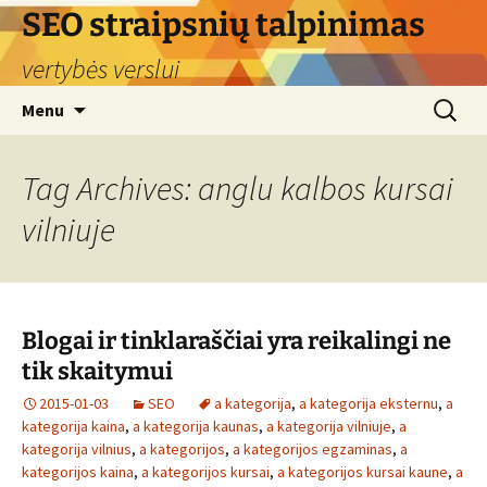
Skip
SEO straipsnių talpinimas
to
vertybės verslui
content
Search
Menu
for:
Tag Archives: anglu kalbos kursai
vilniuje
Blogai ir tinklaraščiai yra reikalingi ne
tik skaitymui
2015-01-03
SEO
a kategorija
,
a kategorija eksternu
,
a
kategorija kaina
,
a kategorija kaunas
,
a kategorija vilniuje
,
a
kategorija vilnius
,
a kategorijos
,
a kategorijos egzaminas
,
a
kategorijos kaina
,
a kategorijos kursai
,
a kategorijos kursai kaune
,
a