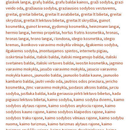
glaskek langai
,
grafų baldai
,
grafu baldai kainos
,
graži sodyba
,
grazi
veido oda
,
gražiausia sodyba
,
graziausios sodybos vestuvems
,
greitai
,
greitai bilietai
,
greitai lt aviabilietai
,
greitai lt bilietai
,
greitai
skrydziai
,
greitai.lt lektuvu bilietai
,
greitai.lt skrydžiai
,
guinot
kosmetika
,
guinot kremai
,
gydomoji kosmetika
,
heinzmann langai
,
hermio langai
,
hermio projektai
,
hortus fratris kosmetika
,
hronas
,
hronas langai
,
hrono langai
,
i londona
,
idegio kosmetika
,
idegio
kremas
,
ikonikovo vairavimo mokykla vilniuje
,
ilgakiemio sodyba
,
ilgakiemis sodyba
,
įmontuojamos spintos
,
internetu pigiau
,
isskirtiniai baldai
,
italiski baldai
,
italiski miegamojo baldai
,
italiski
svetaines baldai
,
italiski virtuves baldai
,
iwostin kosmetika
,
jagmino
vairavimo mokykla
,
jasučio vairavimo mokykla
,
jasucio vairavimo
mokykla kainos
,
jaunuolio baldai
,
jaunuolio baldai kaune
,
jaunuolio
kambario baldai
,
jautri veido oda
,
jautrios odos prieziura
,
jericho
kosmetika
,
jtmc vairavimo mokykla
,
juodasis alksnis baldai
,
jurciu
sodyba
,
justluka baldai
,
kada geriausia pirkti lektuvo bilietus
,
kada
pigiausi lektuvu bilietai
,
kaimo sodyba
,
kaimo sodyba dviems
,
kaimo
sodybos alytaus rajone
,
kaimo sodybos anyksciu rajone
,
kaimo
sodybos kauno rajone
,
kaimo sodybos klaipedos rajone
,
kaimo
sodybos traku rajone
,
kaimo sodybos vilniaus rajone
,
kaimo sodybu
nuoma
,
kaimo turizmas
,
kaimo turizmas alytaus rajone
,
kaimo