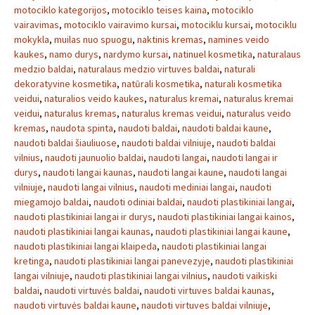
motociklo kategorijos
,
motociklo teises kaina
,
motociklo
vairavimas
,
motociklo vairavimo kursai
,
motociklu kursai
,
motociklu
mokykla
,
muilas nuo spuogu
,
naktinis kremas
,
namines veido
kaukes
,
namo durys
,
nardymo kursai
,
natinuel kosmetika
,
naturalaus
medzio baldai
,
naturalaus medzio virtuves baldai
,
naturali
dekoratyvine kosmetika
,
natūrali kosmetika
,
naturali kosmetika
veidui
,
naturalios veido kaukes
,
naturalus kremai
,
naturalus kremai
veidui
,
naturalus kremas
,
naturalus kremas veidui
,
naturalus veido
kremas
,
naudota spinta
,
naudoti baldai
,
naudoti baldai kaune
,
naudoti baldai šiauliuose
,
naudoti baldai vilniuje
,
naudoti baldai
vilnius
,
naudoti jaunuolio baldai
,
naudoti langai
,
naudoti langai ir
durys
,
naudoti langai kaunas
,
naudoti langai kaune
,
naudoti langai
vilniuje
,
naudoti langai vilnius
,
naudoti mediniai langai
,
naudoti
miegamojo baldai
,
naudoti odiniai baldai
,
naudoti plastikiniai langai
,
naudoti plastikiniai langai ir durys
,
naudoti plastikiniai langai kainos
,
naudoti plastikiniai langai kaunas
,
naudoti plastikiniai langai kaune
,
naudoti plastikiniai langai klaipeda
,
naudoti plastikiniai langai
kretinga
,
naudoti plastikiniai langai panevezyje
,
naudoti plastikiniai
langai vilniuje
,
naudoti plastikiniai langai vilnius
,
naudoti vaikiski
baldai
,
naudoti virtuvės baldai
,
naudoti virtuves baldai kaunas
,
naudoti virtuvės baldai kaune
,
naudoti virtuves baldai vilniuje
,