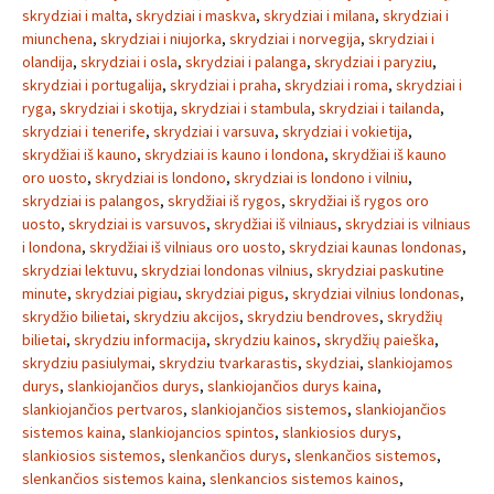
skrydziai i malta
,
skrydziai i maskva
,
skrydziai i milana
,
skrydziai i
miunchena
,
skrydziai i niujorka
,
skrydziai i norvegija
,
skrydziai i
olandija
,
skrydziai i osla
,
skrydziai i palanga
,
skrydziai i paryziu
,
skrydziai i portugalija
,
skrydziai i praha
,
skrydziai i roma
,
skrydziai i
ryga
,
skrydziai i skotija
,
skrydziai i stambula
,
skrydziai i tailanda
,
skrydziai i tenerife
,
skrydziai i varsuva
,
skrydziai i vokietija
,
skrydžiai iš kauno
,
skrydziai is kauno i londona
,
skrydžiai iš kauno
oro uosto
,
skrydziai is londono
,
skrydziai is londono i vilniu
,
skrydziai is palangos
,
skrydžiai iš rygos
,
skrydžiai iš rygos oro
uosto
,
skrydziai is varsuvos
,
skrydžiai iš vilniaus
,
skrydziai is vilniaus
i londona
,
skrydžiai iš vilniaus oro uosto
,
skrydziai kaunas londonas
,
skrydziai lektuvu
,
skrydziai londonas vilnius
,
skrydziai paskutine
minute
,
skrydziai pigiau
,
skrydziai pigus
,
skrydziai vilnius londonas
,
skrydžio bilietai
,
skrydziu akcijos
,
skrydziu bendroves
,
skrydžių
bilietai
,
skrydziu informacija
,
skrydziu kainos
,
skrydžių paieška
,
skrydziu pasiulymai
,
skrydziu tvarkarastis
,
skydziai
,
slankiojamos
durys
,
slankiojančios durys
,
slankiojančios durys kaina
,
slankiojančios pertvaros
,
slankiojančios sistemos
,
slankiojančios
sistemos kaina
,
slankiojancios spintos
,
slankiosios durys
,
slankiosios sistemos
,
slenkančios durys
,
slenkančios sistemos
,
slenkančios sistemos kaina
,
slenkancios sistemos kainos
,