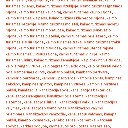
turizmas anykščių rajone
,
kaimo turizmas druskininkuose
,
kaimo
turizmas dviems
,
kaimo turizmas dzukijoje
,
kaimo turizmas ignalinos
rajone
,
kaimo turizmas kauno raj
,
kaimo turizmas kauno rajone
,
kaimo turizmas klaipeda
,
kaimo turizmas klaipedos rajone
,
kaimo
turizmas lietuvoje
,
kaimo turizmas moletai
,
kaimo turizmas molėtų
rajone
,
kaimo turizmas moletuose
,
kaimo turizmas panevezio
rajone
,
kaimo turizmas plateliai
,
kaimo turizmas prie ezero
,
kaimo
turizmas siauliu rajone
,
kaimo turizmas trakai
,
kaimo turizmas traku
rajone
,
kaimo turizmas trakuose
,
kaimo turizmas utenos rajone
,
kaimo turizmas vilniaus rajone
,
kaimo turizmas vilniuje
,
kaimo
turizmas vilnius
,
kaimo turizmas žemaitijoje
,
kaip drekinti veido oda
,
kaip isirengti virtuve
,
kaip pagrazinti veido oda
,
kaip priziureti veido
oda
,
kambarines durys
,
kambario baldai
,
kambario pertvara
,
kambario pertvaros
,
kambariu pertvaros
,
kampinė spinta
,
kampines
sekcijos
,
kampinės spintos
,
kampines virtuves
,
kampiniai virtuves
baldai
,
kanalizacija
,
kanalizacija sode
,
kanalizacijos bakterijos
,
kanalizacijos irengimas
,
kanalizacijos sistema
,
kanalizacijos
sistemos
,
kanalizacijos šuliniai
,
kanalizacijos valiklis
,
kanalizacijos
valymas
,
kanalizacijos valymo lynas
,
kanalizacijos valymo
priemones
,
kanalizacijos vamzdžiai
,
kanalizaciju valymas
,
kanapa
baldai
,
kanebo kosmetika
,
kanebo sensai kosmetika
,
karklenu
sodyba
,
karkles sodyba
,
karmelavos oro uostas
,
kas yra seo
,