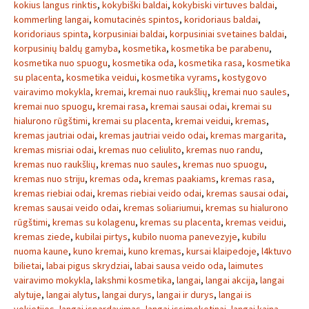
kokius langus rinktis
,
kokybiški baldai
,
kokybiski virtuves baldai
,
kommerling langai
,
komutacinės spintos
,
koridoriaus baldai
,
koridoriaus spinta
,
korpusiniai baldai
,
korpusiniai svetaines baldai
,
korpusinių baldų gamyba
,
kosmetika
,
kosmetika be parabenu
,
kosmetika nuo spuogu
,
kosmetika oda
,
kosmetika rasa
,
kosmetika
su placenta
,
kosmetika veidui
,
kosmetika vyrams
,
kostygovo
vairavimo mokykla
,
kremai
,
kremai nuo raukšlių
,
kremai nuo saules
,
kremai nuo spuogu
,
kremai rasa
,
kremai sausai odai
,
kremai su
hialurono rūgštimi
,
kremai su placenta
,
kremai veidui
,
kremas
,
kremas jautriai odai
,
kremas jautriai veido odai
,
kremas margarita
,
kremas misriai odai
,
kremas nuo celiulito
,
kremas nuo randu
,
kremas nuo raukšlių
,
kremas nuo saules
,
kremas nuo spuogu
,
kremas nuo striju
,
kremas oda
,
kremas paakiams
,
kremas rasa
,
kremas riebiai odai
,
kremas riebiai veido odai
,
kremas sausai odai
,
kremas sausai veido odai
,
kremas soliariumui
,
kremas su hialurono
rūgštimi
,
kremas su kolagenu
,
kremas su placenta
,
kremas veidui
,
kremas ziede
,
kubilai pirtys
,
kubilo nuoma panevezyje
,
kubilu
nuoma kaune
,
kuno kremai
,
kuno kremas
,
kursai klaipedoje
,
l4ktuvo
bilietai
,
labai pigus skrydziai
,
labai sausa veido oda
,
laimutes
vairavimo mokykla
,
lakshmi kosmetika
,
langai
,
langai akcija
,
langai
alytuje
,
langai alytus
,
langai durys
,
langai ir durys
,
langai is