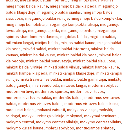
akcijos
,
miegamojo baldai internetu
,
miegamojo baldai kaunas
,
miegamojo baldai kaune
,
miegamojo baldai klaipeda
,
miegamojo
baldai klaipedoje
,
miegamojo baldai siauliai
,
miegamojo baldai
siauliuose
,
miegamojo baldai vilniuje
,
miegamojo baldu komplektai
,
miegamojo komplektai
,
miegamojo komplektai akcija
,
miegamojo
lovos akcija
,
miegamojo spinta
,
miegamojo spintos
,
miegamojo
spintos stumdomomis durimis
,
migdolas baldai
,
migdolo baldai
,
millenium langai
,
minijos baldai
,
minijos baldai kaune
,
minijos baldai
klaipeda
,
minkšti baldai
,
minksti baldai internetu
,
minksti baldai
kaunas
,
minksti baldai kaune
,
minksti baldai klaipeda
,
minksti baldai
klaipedoje
,
minksti baldai panevezyje
,
minksti baldai siauliuose
,
minksti baldai vilniuje
,
minksti baldai vilnius
,
minksti kampai kaune
,
minksti kampai klaipeda
,
minksti kampai klaipedoje
,
minksti kampai
vilniuje
,
minkšti svetainės baldai
,
minkstu baldu gamintojai
,
minkštų
baldų gamyba
,
misri veido oda
,
mituvos langai
,
moderni sodyba
,
moderni virtuvė
,
modernios spintos
,
modernios virtuves
,
modernios virtuves baldai
,
modernūs baldai
,
modernus svetaines
baldai
,
modernus virtuves baldai
,
modernus virtuves baldai kaina
,
moduliniai baldai
,
mokausi vairuoti
,
mokyklos vilniuje
,
mokyklų
reitingai
,
mokyklu reitingai vilniuje
,
mokymai
,
mokymai seminarai
,
mokymo centrai
,
mokymo centras vilniuje
,
mokymo centras vilnius
,
mokymo kursai kaune
,
moletu sodybos
,
montuojamos spintos
,