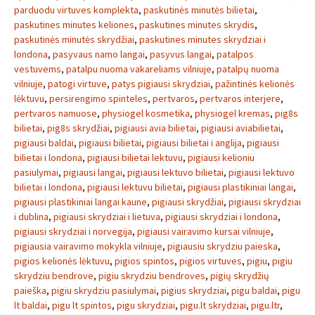
parduodu virtuves komplekta
,
paskutinės minutės bilietai
,
paskutines minutes keliones
,
paskutines minutes skrydis
,
paskutinės minutės skrydžiai
,
paskutines minutes skrydziai i
londona
,
pasyvaus namo langai
,
pasyvus langai
,
patalpos
vestuvems
,
patalpu nuoma vakareliams vilniuje
,
patalpų nuoma
vilniuje
,
patogi virtuve
,
patys pigiausi skrydziai
,
pažintinės kelionės
lėktuvu
,
persirengimo spinteles
,
pertvaros
,
pertvaros interjere
,
pertvaros namuose
,
physiogel kosmetika
,
physiogel kremas
,
pig8s
bilietai
,
pig8s skrydžiai
,
pigiausi avia bilietai
,
pigiausi aviabilietai
,
pigiausi baldai
,
pigiausi bilietai
,
pigiausi bilietai i anglija
,
pigiausi
bilietai i londona
,
pigiausi bilietai lektuvu
,
pigiausi kelioniu
pasiulymai
,
pigiausi langai
,
pigiausi lektuvo bilietai
,
pigiausi lektuvo
bilietai i londona
,
pigiausi lektuvu bilietai
,
pigiausi plastikiniai langai
,
pigiausi plastikiniai langai kaune
,
pigiausi skrydžiai
,
pigiausi skrydziai
i dublina
,
pigiausi skrydziai i lietuva
,
pigiausi skrydziai i londona
,
pigiausi skrydziai i norvegija
,
pigiausi vairavimo kursai vilniuje
,
pigiausia vairavimo mokykla vilniuje
,
pigiausiu skrydziu paieska
,
pigios kelionės lėktuvu
,
pigios spintos
,
pigios virtuves
,
pigiu
,
pigiu
skrydziu bendrove
,
pigiu skrydziu bendroves
,
pigių skrydžių
paieška
,
pigiu skrydziu pasiulymai
,
pigius skrydziai
,
pigu baldai
,
pigu
lt baldai
,
pigu lt spintos
,
pigu skrydziai
,
pigu.lt skrydziai
,
pigu.ltr
,