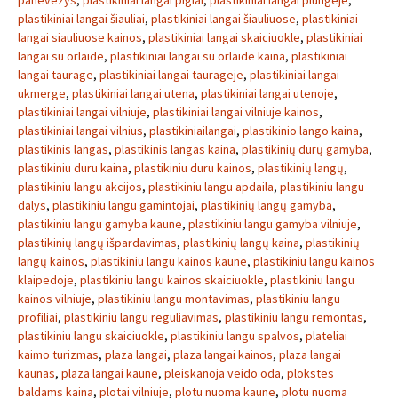
panevezys
,
plastikiniai langai pigiai
,
plastikiniai langai plungeje
,
plastikiniai langai šiauliai
,
plastikiniai langai šiauliuose
,
plastikiniai
langai siauliuose kainos
,
plastikiniai langai skaiciuokle
,
plastikiniai
langai su orlaide
,
plastikiniai langai su orlaide kaina
,
plastikiniai
langai taurage
,
plastikiniai langai taurageje
,
plastikiniai langai
ukmerge
,
plastikiniai langai utena
,
plastikiniai langai utenoje
,
plastikiniai langai vilniuje
,
plastikiniai langai vilniuje kainos
,
plastikiniai langai vilnius
,
plastikiniailangai
,
plastikinio lango kaina
,
plastikinis langas
,
plastikinis langas kaina
,
plastikinių durų gamyba
,
plastikiniu duru kaina
,
plastikiniu duru kainos
,
plastikinių langų
,
plastikiniu langu akcijos
,
plastikiniu langu apdaila
,
plastikiniu langu
dalys
,
plastikiniu langu gamintojai
,
plastikinių langų gamyba
,
plastikiniu langu gamyba kaune
,
plastikiniu langu gamyba vilniuje
,
plastikinių langų išpardavimas
,
plastikinių langų kaina
,
plastikinių
langų kainos
,
plastikiniu langu kainos kaune
,
plastikiniu langu kainos
klaipedoje
,
plastikiniu langu kainos skaiciuokle
,
plastikiniu langu
kainos vilniuje
,
plastikiniu langu montavimas
,
plastikiniu langu
profiliai
,
plastikiniu langu reguliavimas
,
plastikiniu langu remontas
,
plastikiniu langu skaiciuokle
,
plastikiniu langu spalvos
,
plateliai
kaimo turizmas
,
plaza langai
,
plaza langai kainos
,
plaza langai
kaunas
,
plaza langai kaune
,
pleiskanoja veido oda
,
plokstes
baldams kaina
,
plotai vilniuje
,
plotu nuoma kaune
,
plotu nuoma