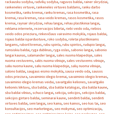
rackausku sodyba
,
radvilių sodyba
,
raguvos baldai
,
rainer skrydziai
,
rankeneles virtuvei
,
rankeneles virtuves baldams
,
ranku darbo
kosmetika
,
ranku kremai
,
ranku kremas
,
rasa kosmetika
,
rasa
kremai
,
rasa kremas
,
rasa veido kremas
,
rasos kosmetika
,
rasos
kremai
,
raynair skrydziai
,
rehau langai
,
rehau plastikiniai langai
,
reklama internete
,
rezervacijos bilietai
,
riebi veido oda
,
riebios
veido odos prieziura
,
rinkevičiaus vairavimo mokykla
,
rojaus baldai
,
rojaus baldai isparduotuve
,
roko sodyba
,
roletai plastikiniams
langams
,
ruboril kremas
,
rubu spinta
,
rubu spintos
,
rudupio langai
,
rumsiskiu baldai
,
ryga dublinas
,
ryga oslas
,
sabonio langai
,
sabonio
langai kaunas
,
salamander langai
,
sales nuoma klaipedoje
,
sales
nuoma vestuvems
,
salės nuoma vilniuje
,
sales vestuvems vilniuje
,
saliu nuoma kaune
,
saliu nuoma klaipedoje
,
salių nuoma vilniuje
,
salono baldai
,
saugaus eismo mokykla
,
sausa veido oda
,
sausos
odos prieziura
,
savaiminio idegio kremai
,
savaiminio idegio kremas
,
savaiminio idegio kremas veidui
,
savaitgalio keliones
,
savaitgalio
kelionės lėktuvu
,
sba baldai
,
sba baldai katalogas
,
sba baldai kaune
,
sba baldai vilnius
,
schuco langai
,
sekcija
,
sekcijos
,
sekcijos baldai
,
sekcijos gintaro baldai
,
seminarai kaune
,
sendinti baldai
,
sendinti
virtuves baldai
,
seni langai
,
seo kaina
,
seo kainos
,
seo kas tai
,
seo
konsultacijos
,
seo marketingas
,
seo mokymai
,
seo optimizacija
,