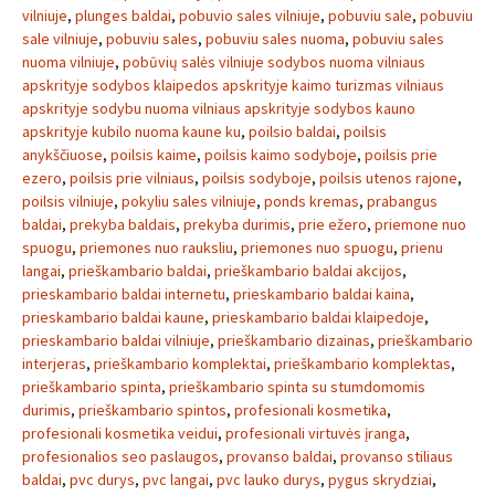
vilniuje
,
plunges baldai
,
pobuvio sales vilniuje
,
pobuviu sale
,
pobuviu
sale vilniuje
,
pobuviu sales
,
pobuviu sales nuoma
,
pobuviu sales
nuoma vilniuje
,
pobūvių salės vilniuje sodybos nuoma vilniaus
apskrityje sodybos klaipedos apskrityje kaimo turizmas vilniaus
apskrityje sodybu nuoma vilniaus apskrityje sodybos kauno
apskrityje kubilo nuoma kaune ku
,
poilsio baldai
,
poilsis
anykščiuose
,
poilsis kaime
,
poilsis kaimo sodyboje
,
poilsis prie
ezero
,
poilsis prie vilniaus
,
poilsis sodyboje
,
poilsis utenos rajone
,
poilsis vilniuje
,
pokyliu sales vilniuje
,
ponds kremas
,
prabangus
baldai
,
prekyba baldais
,
prekyba durimis
,
prie ežero
,
priemone nuo
spuogu
,
priemones nuo rauksliu
,
priemones nuo spuogu
,
prienu
langai
,
prieškambario baldai
,
prieškambario baldai akcijos
,
prieskambario baldai internetu
,
prieskambario baldai kaina
,
prieskambario baldai kaune
,
prieskambario baldai klaipedoje
,
prieskambario baldai vilniuje
,
prieškambario dizainas
,
prieškambario
interjeras
,
prieškambario komplektai
,
prieškambario komplektas
,
prieškambario spinta
,
prieškambario spinta su stumdomomis
durimis
,
prieškambario spintos
,
profesionali kosmetika
,
profesionali kosmetika veidui
,
profesionali virtuvės įranga
,
profesionalios seo paslaugos
,
provanso baldai
,
provanso stiliaus
baldai
,
pvc durys
,
pvc langai
,
pvc lauko durys
,
pygus skrydziai
,