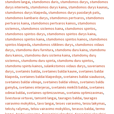
stumdomi langai
,
stumdomos duris
,
stumdomos durys
,
stumdomos
durys internetu
,
stumdomos durys kaina
,
stumdomos durys kaunas
,
stumdomos durys klaipeda
,
stumdomos durys pasidaryk pats
,
stumdomos kambario durys
,
stumdomos pertvaros
,
stumdomos
pertvaros kaina
,
stumdomos pertvaros kainos
,
stumdomos
sistemos
,
stumdomos sistemos kaina
,
stumdomos spintos
,
stumdomos spintos durys
,
stumdomos spintos durys kaina
,
stumdomos spintos kaina
,
stumdomos spintos kainos
,
stumdomos
spintos klaipeda
,
stumdomos stiklines durys
,
stumdomos vidaus
durys
,
stumdomu duru furnitura
,
stumdomu duru kaina
,
stumdomu
duru kainos
,
stumdomu duru sistema kaina
,
stumdomų durų
sistemos
,
stumdomu duru spinta
,
stumdomu duru spintos
,
stumdomu spintu kainos
,
sulankstomos vidaus durys
,
suveriamos
durys
,
svetainės baldai
,
svetaines baldai kaune
,
svetaines baldai
klaipeda
,
svetaines baldai klaipedoje
,
svetaines baldai siauliuose
,
svetaines baldai vilniuje
,
svetaines baldai vilnius
,
svetaines baldu
gamyba
,
svetaines interjeras
,
svetainės minkšti baldai
,
svetaines
odiniai baldai
,
svetaines optimizavimas
,
svetainiu optimizavimas
,
šviestuvai virtuvei
,
tamsinti langai
,
taurages baldai
,
taurages
vairavimo mokyklos
,
tavo langai
,
teises vairavimo
,
teisiu laikymas
,
tekstų rašymas
,
telsiu vairavimo mokyklos
,
terasos baldai
,
termo