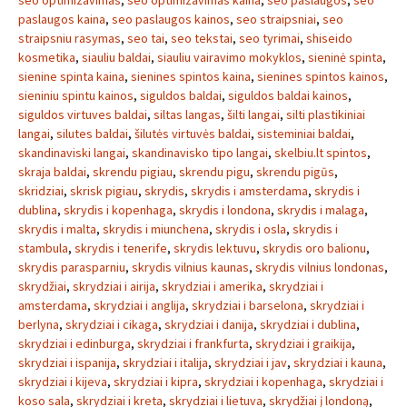
seo optimizavimas
,
seo optimizavimas kaina
,
seo paslaugos
,
seo
paslaugos kaina
,
seo paslaugos kainos
,
seo straipsniai
,
seo
straipsniu rasymas
,
seo tai
,
seo tekstai
,
seo tyrimai
,
shiseido
kosmetika
,
siauliu baldai
,
siauliu vairavimo mokyklos
,
sieninė spinta
,
sienine spinta kaina
,
sienines spintos kaina
,
sienines spintos kainos
,
sieniniu spintu kainos
,
siguldos baldai
,
siguldos baldai kainos
,
siguldos virtuves baldai
,
siltas langas
,
šilti langai
,
silti plastikiniai
langai
,
silutes baldai
,
šilutės virtuvės baldai
,
sisteminiai baldai
,
skandinaviski langai
,
skandinavisko tipo langai
,
skelbiu.lt spintos
,
skraja baldai
,
skrendu pigiau
,
skrendu pigu
,
skrendu pigūs
,
skridziai
,
skrisk pigiau
,
skrydis
,
skrydis i amsterdama
,
skrydis i
dublina
,
skrydis i kopenhaga
,
skrydis i londona
,
skrydis i malaga
,
skrydis i malta
,
skrydis i miunchena
,
skrydis i osla
,
skrydis i
stambula
,
skrydis i tenerife
,
skrydis lektuvu
,
skrydis oro balionu
,
skrydis parasparniu
,
skrydis vilnius kaunas
,
skrydis vilnius londonas
,
skrydžiai
,
skrydziai i airija
,
skrydziai i amerika
,
skrydziai i
amsterdama
,
skrydziai i anglija
,
skrydziai i barselona
,
skrydziai i
berlyna
,
skrydziai i cikaga
,
skrydziai i danija
,
skrydziai i dublina
,
skrydziai i edinburga
,
skrydziai i frankfurta
,
skrydziai i graikija
,
skrydziai i ispanija
,
skrydziai i italija
,
skrydziai i jav
,
skrydziai i kauna
,
skrydziai i kijeva
,
skrydziai i kipra
,
skrydziai i kopenhaga
,
skrydziai i
koso sala
,
skrydziai i kreta
,
skrydziai i lietuva
,
skrydžiai į londoną
,