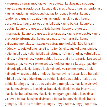
kategorijos vairavimo
,
kauke nuo spuogu
,
kaukes nuo spuogu
,
kaukes sausai veido odai
,
kaunas dublinas bilietai
,
kaunas londonas
,
kaunas londonas autobusu
,
kaunas londonas bilietai
,
kaunas
londonas pigus skrydziai
,
kaunas londonas skrydziai
,
kauno
aerouostas
,
kauno aerouostas bilietai
,
kauno baldai
,
kauno oro
uostas
,
kauno oro uostas bilietu kainos
,
kauno oro uostas
informacija
,
kauno oro uostas tvarkarastis
,
kauno oro uosto
,
kauno
oro uosto informacija
,
kauno oro uosto tvarkarastis
,
kauno
vairavimo mokyklos
,
kazlausko vairavimo mokykla
,
kbe langai
,
kėdės virtuvei
,
kelione i anglija
,
kelionės lėktuvu
,
keliones pigiau
,
kelioniu bilietai
,
kelioniu bilietai lektuvu
,
keltas i anglija
,
keltu bilietu
kainos
,
keltu kainos
,
kesto baldai
,
ket testai a kategorija
,
ket testai
b kategorija
,
ket vairavimo testai
,
kiek kainuoja c kategorija
,
kiek
kainuoja plastikiniai langai
,
kiek kainuoja vairavimo kursai
,
kiek
kainuoja virtuves baldai
,
kiek trunka vairavimo kursai
,
kieti baldai
,
kilti bilietai
,
klaipėda virtuves baldai
,
klaipėdos baldai
,
klaipedos
baldai katalogas
,
klaipedos vairavimo mokyklos
,
klasikinė virtuvė
,
klasikines virtuves
,
klasikiniai baldai
,
klasikiniai baldai internetu
,
klasikiniai baldai kaune
,
klasikiniai miegamojo baldai
,
klasikiniai
virtuvės baldai
,
klasikiniai virtuves baldai kaune
,
klasikiniu baldu
gamyba
,
klijuotos medienos langai
,
knygu spinta
,
knygų spintos
,