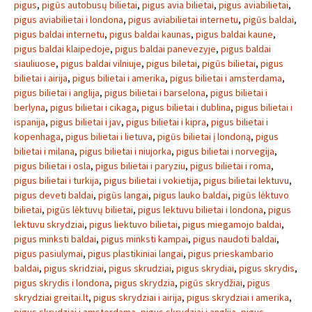
pigus
,
pigūs autobusų bilietai
,
pigus avia bilietai
,
pigus aviabilietai
,
pigus aviabilietai i londona
,
pigus aviabilietai internetu
,
pigūs baldai
,
pigus baldai internetu
,
pigus baldai kaunas
,
pigus baldai kaune
,
pigus baldai klaipedoje
,
pigus baldai panevezyje
,
pigus baldai
siauliuose
,
pigus baldai vilniuje
,
pigus biletai
,
pigūs bilietai
,
pigus
bilietai i airija
,
pigus bilietai i amerika
,
pigus bilietai i amsterdama
,
pigus bilietai i anglija
,
pigus bilietai i barselona
,
pigus bilietai i
berlyna
,
pigus bilietai i cikaga
,
pigus bilietai i dublina
,
pigus bilietai i
ispanija
,
pigus bilietai i jav
,
pigus bilietai i kipra
,
pigus bilietai i
kopenhaga
,
pigus bilietai i lietuva
,
pigūs bilietai į londoną
,
pigus
bilietai i milana
,
pigus bilietai i niujorka
,
pigus bilietai i norvegija
,
pigus bilietai i osla
,
pigus bilietai i paryziu
,
pigus bilietai i roma
,
pigus bilietai i turkija
,
pigus bilietai i vokietija
,
pigus bilietai lektuvu
,
pigus deveti baldai
,
pigūs langai
,
pigus lauko baldai
,
pigūs lėktuvo
bilietai
,
pigūs lėktuvų bilietai
,
pigus lektuvu bilietai i londona
,
pigus
lektuvu skrydziai
,
pigus liektuvo bilietai
,
pigus miegamojo baldai
,
pigus minksti baldai
,
pigus minksti kampai
,
pigus naudoti baldai
,
pigus pasiulymai
,
pigus plastikiniai langai
,
pigus prieskambario
baldai
,
pigus skridziai
,
pigus skrudziai
,
pigus skrydiai
,
pigus skrydis
,
pigus skrydis i londona
,
pigus skrydzia
,
pigūs skrydžiai
,
pigus
skrydziai greitai.lt
,
pigus skrydziai i airija
,
pigus skrydziai i amerika
,