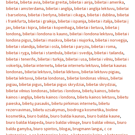
bilietai
,
bilietai avia
,
bilietai greitai
,
bilietai i airija
,
bilietai i amerika
,
bilietai i amsterdama
,
bilietai i anglija
,
bilietai i anglija lektuvu
,
bilietai
i barselona
,
bilietai i berlyna
,
bilietai i cikaga
,
bilietai i dublina
,
bilietai
i frankfurta
,
bilietai i graikija
,
bilietai i ispanija
,
bilietai i italija
,
bilietai į
jav
,
bilietai i kipra
,
bilietai i kopenhaga
,
bilietai i lietuva
,
bilietai į
londoną
,
bilietai i londona is kauno
,
bilietai i londona lektuvu
,
bilietai i
londona pigus
,
bilietai i maskva
,
bilietai i niujorka
,
bilietai i norvegija
,
bilietai i olandija
,
bilietai i osla
,
bilietai i paryziu
,
bilietai i roma
,
bilietai i ryga
,
bilietai i stambula
,
bilietai i svedija
,
bilietai i tailanda
,
bilietai i tenerife
,
bilietai i turkija
,
bilietai i usa
,
bilietai i vilniu
,
bilietai i
vokietija
,
bilietai internetu
,
bilietai internetu lektuvu
,
bilietai kaunas
londonas
,
bilietai lektuvo
,
bilietai lėktuvu
,
bilietai lektuvu pigiau
,
bilietai lektuvui
,
bilietai londonas
,
bilietai londonas vilnius
,
bilietai
pigiau
,
bilietai pigus
,
bilietai pigus skrydziai
,
bilietai skrydziai
,
bilietai vilnius londonas
,
bilietas i londona
,
bilietų kainos
,
bilietu
kainos i anglija
,
bilietu kainos i londona
,
bilietu kainos lektuvu
,
bilietu
paieska
,
bilietų pasaulis
,
bilietu pirkimas internetu
,
bilietu
rezervavimas
,
bilietu uzsakymas
,
biodroga kosmetika
,
bioline
kosmetika
,
biuro baldai
,
biuro baldai kaunas
,
biuro baldai kaune
,
biuro baldai klaipeda
,
biuro baldai vilniuje
,
biuro baldai vilnius
,
biuro
baldu gamyba
,
biuro spintos
,
blogai
,
brugmann langai
,
c ce