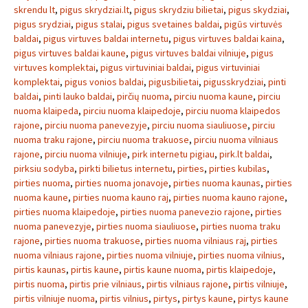
skrendu lt
,
pigus skrydziai.lt
,
pigus skrydziu bilietai
,
pigus skydziai
,
pigus srydziai
,
pigus stalai
,
pigus svetaines baldai
,
pigūs virtuvės
baldai
,
pigus virtuves baldai internetu
,
pigus virtuves baldai kaina
,
pigus virtuves baldai kaune
,
pigus virtuves baldai vilniuje
,
pigus
virtuves komplektai
,
pigus virtuviniai baldai
,
pigus virtuviniai
komplektai
,
pigus vonios baldai
,
pigusbilietai
,
pigusskrydziai
,
pinti
baldai
,
pinti lauko baldai
,
pirčių nuoma
,
pirciu nuoma kaune
,
pirciu
nuoma klaipeda
,
pirciu nuoma klaipedoje
,
pirciu nuoma klaipedos
rajone
,
pirciu nuoma panevezyje
,
pirciu nuoma siauliuose
,
pirciu
nuoma traku rajone
,
pirciu nuoma trakuose
,
pirciu nuoma vilniaus
rajone
,
pirciu nuoma vilniuje
,
pirk internetu pigiau
,
pirk.lt baldai
,
pirksiu sodyba
,
pirkti bilietus internetu
,
pirties
,
pirties kubilas
,
pirties nuoma
,
pirties nuoma jonavoje
,
pirties nuoma kaunas
,
pirties
nuoma kaune
,
pirties nuoma kauno raj
,
pirties nuoma kauno rajone
,
pirties nuoma klaipedoje
,
pirties nuoma panevezio rajone
,
pirties
nuoma panevezyje
,
pirties nuoma siauliuose
,
pirties nuoma traku
rajone
,
pirties nuoma trakuose
,
pirties nuoma vilniaus raj
,
pirties
nuoma vilniaus rajone
,
pirties nuoma vilniuje
,
pirties nuoma vilnius
,
pirtis kaunas
,
pirtis kaune
,
pirtis kaune nuoma
,
pirtis klaipedoje
,
pirtis nuoma
,
pirtis prie vilniaus
,
pirtis vilniaus rajone
,
pirtis vilniuje
,
pirtis vilniuje nuoma
,
pirtis vilnius
,
pirtys
,
pirtys kaune
,
pirtys kaune