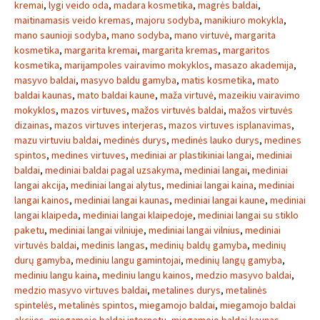
kremai
,
lygi veido oda
,
madara kosmetika
,
magrės baldai
,
maitinamasis veido kremas
,
majoru sodyba
,
manikiuro mokykla
,
mano saunioji sodyba
,
mano sodyba
,
mano virtuvė
,
margarita
kosmetika
,
margarita kremai
,
margarita kremas
,
margaritos
kosmetika
,
marijampoles vairavimo mokyklos
,
masazo akademija
,
masyvo baldai
,
masyvo baldu gamyba
,
matis kosmetika
,
mato
baldai kaunas
,
mato baldai kaune
,
maža virtuvė
,
mazeikiu vairavimo
mokyklos
,
mazos virtuves
,
mažos virtuvės baldai
,
mažos virtuvės
dizainas
,
mazos virtuves interjeras
,
mazos virtuves isplanavimas
,
mazu virtuviu baldai
,
medinės durys
,
medinės lauko durys
,
medines
spintos
,
medines virtuves
,
mediniai ar plastikiniai langai
,
mediniai
baldai
,
mediniai baldai pagal uzsakyma
,
mediniai langai
,
mediniai
langai akcija
,
mediniai langai alytus
,
mediniai langai kaina
,
mediniai
langai kainos
,
mediniai langai kaunas
,
mediniai langai kaune
,
mediniai
langai klaipeda
,
mediniai langai klaipedoje
,
mediniai langai su stiklo
paketu
,
mediniai langai vilniuje
,
mediniai langai vilnius
,
mediniai
virtuvės baldai
,
medinis langas
,
medinių baldų gamyba
,
medinių
durų gamyba
,
mediniu langu gamintojai
,
medinių langų gamyba
,
mediniu langu kaina
,
mediniu langu kainos
,
medzio masyvo baldai
,
medzio masyvo virtuves baldai
,
metalines durys
,
metalinės
spintelės
,
metalinės spintos
,
miegamojo baldai
,
miegamojo baldai