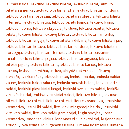
laumes baldai
,
lektuvo
,
lektuvo biletai
,
lėktuvo bilietai
,
lektuvo
bilietai i amerika
,
lektuvo bilietai i anglija
,
lektuvo bilietai i londona
,
lektuvo bilietai i norvegija
,
lektuvo bilietai i vokietija
,
lėktuvo bilietai
internetu
,
lektuvo bilietas
,
lėktuvo bilietu kainos
,
lektuvo kaina
,
lektuvo nuoma
,
lektuvo skrydziai
,
lektuvu
,
lektuvu bileitai
,
lektuvu
biletai
,
lektuvu bilieta
,
lėktuvų bilietai
,
lektuvu bilietai i amerika
,
lektuvu bilietai i anglija
,
lektuvu bilietai i dublina
,
lektuvu bilietai i jav
,
lektuvu bilietai i lietuva
,
lektuvu bilietai i londona
,
lektuvu bilietai i
norvegija
,
lėktuvų bilietai internetu
,
lektuvu bilietai paskutine
minute
,
lektuvu bilietai pigiau
,
lektuvu bilietai pigiausi
,
lektuvu
bilietai pigus
,
lektuvu bilietai.lt
,
lektuvu bilietu kainos
,
lektuvu
kainos
,
lėktuvų skrydžiai
,
lėktuvų skrydžiai iš vilniaus
,
lėktuvų
skrydžių tvarkaraštis
,
lektuvubilietai
,
lenkiški baldai
,
lenkiski baldai
kaune
,
lenkiski baldai vilniuje
,
lenkiski minksti baldai
,
lenkiski odiniai
baldai
,
lenkiski plastikiniai langai
,
lenkiski svetaines baldai
,
lenkiški
virtuvės baldai
,
lenkiski virtuviniai baldai
,
liektuvo biletai
,
liektuvo
bilietai
,
liektuvu biletai
,
liektuvu bilietai
,
lierac kosmetika
,
lietuviska
kosmetika
,
lietuviški baldai
,
lietuviski miegamojo baldai
,
lietuviski
virtuves baldai
,
lietuvos baldu gamintojai
,
lingiu sodyba
,
lirene
kosmetika
,
londonas vilnius
,
londonas vilnius skrydziai
,
losjonas nuo
spuogu
,
lova spinta
,
lovu gamyba kaune
,
lumene kosmetika
,
lumene