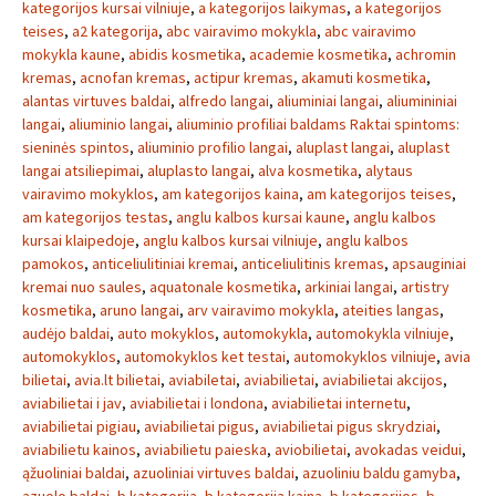
kategorijos kursai vilniuje
,
a kategorijos laikymas
,
a kategorijos
teises
,
a2 kategorija
,
abc vairavimo mokykla
,
abc vairavimo
mokykla kaune
,
abidis kosmetika
,
academie kosmetika
,
achromin
kremas
,
acnofan kremas
,
actipur kremas
,
akamuti kosmetika
,
alantas virtuves baldai
,
alfredo langai
,
aliuminiai langai
,
aliumininiai
langai
,
aliuminio langai
,
aliuminio profiliai baldams Raktai spintoms:
sieninės spintos
,
aliuminio profilio langai
,
aluplast langai
,
aluplast
langai atsiliepimai
,
aluplasto langai
,
alva kosmetika
,
alytaus
vairavimo mokyklos
,
am kategorijos kaina
,
am kategorijos teises
,
am kategorijos testas
,
anglu kalbos kursai kaune
,
anglu kalbos
kursai klaipedoje
,
anglu kalbos kursai vilniuje
,
anglu kalbos
pamokos
,
anticeliulitiniai kremai
,
anticeliulitinis kremas
,
apsauginiai
kremai nuo saules
,
aquatonale kosmetika
,
arkiniai langai
,
artistry
kosmetika
,
aruno langai
,
arv vairavimo mokykla
,
ateities langas
,
audėjo baldai
,
auto mokyklos
,
automokykla
,
automokykla vilniuje
,
automokyklos
,
automokyklos ket testai
,
automokyklos vilniuje
,
avia
bilietai
,
avia.lt bilietai
,
aviabiletai
,
aviabilietai
,
aviabilietai akcijos
,
aviabilietai i jav
,
aviabilietai i londona
,
aviabilietai internetu
,
aviabilietai pigiau
,
aviabilietai pigus
,
aviabilietai pigus skrydziai
,
aviabilietu kainos
,
aviabilietu paieska
,
aviobilietai
,
avokadas veidui
,
ąžuoliniai baldai
,
azuoliniai virtuves baldai
,
azuoliniu baldu gamyba
,