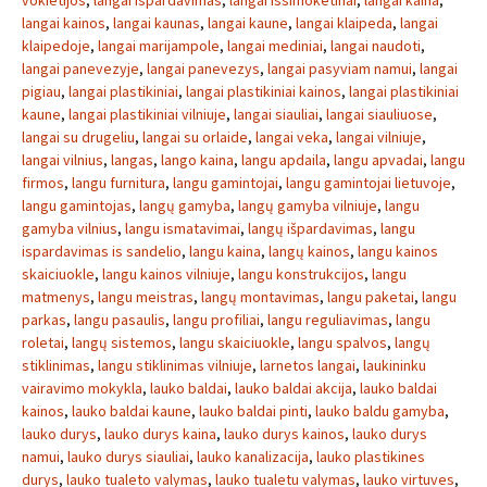
vokietijos
,
langai ispardavimas
,
langai issimoketinai
,
langai kaina
,
langai kainos
,
langai kaunas
,
langai kaune
,
langai klaipeda
,
langai
klaipedoje
,
langai marijampole
,
langai mediniai
,
langai naudoti
,
langai panevezyje
,
langai panevezys
,
langai pasyviam namui
,
langai
pigiau
,
langai plastikiniai
,
langai plastikiniai kainos
,
langai plastikiniai
kaune
,
langai plastikiniai vilniuje
,
langai siauliai
,
langai siauliuose
,
langai su drugeliu
,
langai su orlaide
,
langai veka
,
langai vilniuje
,
langai vilnius
,
langas
,
lango kaina
,
langu apdaila
,
langu apvadai
,
langu
firmos
,
langu furnitura
,
langu gamintojai
,
langu gamintojai lietuvoje
,
langu gamintojas
,
langų gamyba
,
langų gamyba vilniuje
,
langu
gamyba vilnius
,
langu ismatavimai
,
langų išpardavimas
,
langu
ispardavimas is sandelio
,
langu kaina
,
langų kainos
,
langu kainos
skaiciuokle
,
langu kainos vilniuje
,
langu konstrukcijos
,
langu
matmenys
,
langu meistras
,
langų montavimas
,
langu paketai
,
langu
parkas
,
langu pasaulis
,
langu profiliai
,
langu reguliavimas
,
langu
roletai
,
langų sistemos
,
langu skaiciuokle
,
langu spalvos
,
langų
stiklinimas
,
langu stiklinimas vilniuje
,
larnetos langai
,
laukininku
vairavimo mokykla
,
lauko baldai
,
lauko baldai akcija
,
lauko baldai
kainos
,
lauko baldai kaune
,
lauko baldai pinti
,
lauko baldu gamyba
,
lauko durys
,
lauko durys kaina
,
lauko durys kainos
,
lauko durys
namui
,
lauko durys siauliai
,
lauko kanalizacija
,
lauko plastikines
durys
,
lauko tualeto valymas
,
lauko tualetu valymas
,
lauko virtuves
,