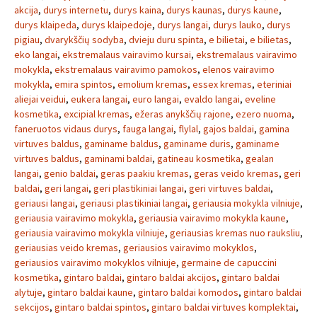
akcija
,
durys internetu
,
durys kaina
,
durys kaunas
,
durys kaune
,
durys klaipeda
,
durys klaipedoje
,
durys langai
,
durys lauko
,
durys
pigiau
,
dvarykščių sodyba
,
dvieju duru spinta
,
e bilietai
,
e bilietas
,
eko langai
,
ekstremalaus vairavimo kursai
,
ekstremalaus vairavimo
mokykla
,
ekstremalaus vairavimo pamokos
,
elenos vairavimo
mokykla
,
emira spintos
,
emolium kremas
,
essex kremas
,
eteriniai
aliejai veidui
,
eukera langai
,
euro langai
,
evaldo langai
,
eveline
kosmetika
,
excipial kremas
,
ežeras anykščių rajone
,
ezero nuoma
,
faneruotos vidaus durys
,
fauga langai
,
flylal
,
gajos baldai
,
gamina
virtuves baldus
,
gaminame baldus
,
gaminame duris
,
gaminame
virtuves baldus
,
gaminami baldai
,
gatineau kosmetika
,
gealan
langai
,
genio baldai
,
geras paakiu kremas
,
geras veido kremas
,
geri
baldai
,
geri langai
,
geri plastikiniai langai
,
geri virtuves baldai
,
geriausi langai
,
geriausi plastikiniai langai
,
geriausia mokykla vilniuje
,
geriausia vairavimo mokykla
,
geriausia vairavimo mokykla kaune
,
geriausia vairavimo mokykla vilniuje
,
geriausias kremas nuo rauksliu
,
geriausias veido kremas
,
geriausios vairavimo mokyklos
,
geriausios vairavimo mokyklos vilniuje
,
germaine de capuccini
kosmetika
,
gintaro baldai
,
gintaro baldai akcijos
,
gintaro baldai
alytuje
,
gintaro baldai kaune
,
gintaro baldai komodos
,
gintaro baldai
sekcijos
,
gintaro baldai spintos
,
gintaro baldai virtuves komplektai
,