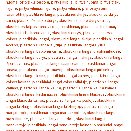
nuoma
,
pirtys klaipedoje
,
pirtys kubilai
,
pirtys nuoma
,
pirtys traku
rajone
,
pirtys vilniaus rajone
,
pirtys vilniuje
,
plante system
kosmetika
,
plastikinei langai
,
plastikinės durys
,
plastikinės durys
kaina
,
plastikinės lauko durys
,
plastikines lauko durys kaina
,
plastikines talpos kanalizacijai
,
plastikiniai
,
plastikiniai balkonai
,
plastikiniai balkonai kaina
,
plastikiniai durys
,
plastikiniai durys
kainos
,
plastikiniai langai
,
plastikiniai langai akcija
,
plastikiniai langai
akcijos
,
plastikiniai langai alytuje
,
plastikiniai langai alytus
,
plastikiniai langai balkonui kaina
,
plastikiniai langai druskininkuose
,
plastikiniai langai durys
,
plastikiniai langai ir durys
,
plastikiniai langai
išpardavimas
,
plastikiniai langai issimoketinai
,
plastikiniai langai
jonava
,
plastikiniai langai jonavoje
,
plastikiniai langai jurbarke
,
plastikiniai langai kaina
,
plastikiniai langai kainos
,
plastikiniai langai
kainos kaunas
,
plastikiniai langai kainos vilniuje
,
plastikiniai langai
kaunas
,
plastikiniai langai kaune
,
plastikiniai langai kaune kainos
,
plastikiniai langai kedainiuose
,
plastikiniai langai klaipėda
,
plastikiniai
langai klaipeda kainos
,
plastikiniai langai klaipėdoje
,
plastikiniai
langai kretinga
,
plastikiniai langai kretingoje
,
plastikiniai langai
marijampole
,
plastikiniai langai marijampoleje
,
plastikiniai langai
mazeikiuose
,
plastikiniai langai naudoti
,
plastikiniai langai
panevezyje
,
plastikiniai langai panevezyje kainos
,
plastikiniai langai