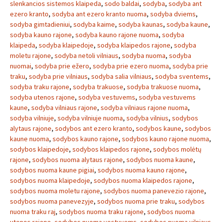
slenkancios sistemos klaipeda
,
sodo baldai
,
sodyba
,
sodyba ant
ezero kranto
,
sodyba ant ezero kranto nuoma
,
sodyba dviems
,
sodyba gimtadieniui
,
sodyba kaime
,
sodyba kaunas
,
sodyba kaune
,
sodyba kauno rajone
,
sodyba kauno rajone nuoma
,
sodyba
klaipeda
,
sodyba klaipedoje
,
sodyba klaipedos rajone
,
sodyba
moletu rajone
,
sodyba netoli vilniaus
,
sodyba nuoma
,
sodyba
nuomai
,
sodyba prie ežero
,
sodyba prie ezero nuoma
,
sodyba prie
traku
,
sodyba prie vilniaus
,
sodyba salia vilniaus
,
sodyba sventems
,
sodyba traku rajone
,
sodyba trakuose
,
sodyba trakuose nuoma
,
sodyba utenos rajone
,
sodyba vestuvems
,
sodyba vestuvems
kaune
,
sodyba vilniaus rajone
,
sodyba vilniaus rajone nuoma
,
sodyba vilniuje
,
sodyba vilniuje nuoma
,
sodyba vilnius
,
sodybos
alytaus rajone
,
sodybos ant ezero kranto
,
sodybos kaune
,
sodybos
kaune nuoma
,
sodybos kauno rajone
,
sodybos kauno rajone nuoma
,
sodybos klaipedoje
,
sodybos klaipedos rajone
,
sodybos molėtų
rajone
,
sodybos nuoma alytaus rajone
,
sodybos nuoma kaune
,
sodybos nuoma kaune pigiai
,
sodybos nuoma kauno rajone
,
sodybos nuoma klaipedoje
,
sodybos nuoma klaipedos rajone
,
sodybos nuoma moletu rajone
,
sodybos nuoma panevezio rajone
,
sodybos nuoma panevezyje
,
sodybos nuoma prie traku
,
sodybos
nuoma traku raj
,
sodybos nuoma traku rajone
,
sodybos nuoma