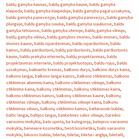
baldų gamyba kaunas
,
baldų gamyba kaune
,
baldu gamyba
klaipeda
,
baldų gamyba klaipėdoje
,
baldu gamyba pagal uzsakyma
,
baldu gamyba panevezyje
,
baldu gamyba panevezys
,
baldu gamyba
plungeje
,
baldu gamyba siauliai
,
baldu gamyba siauliuose
,
baldu
gamyba telsiuose
,
baldu gamyba utenoje
,
baldų gamyba vilniuje
,
baldų gamyba vilnius
,
baldu gamybos imones
,
baldu imones
,
baldu
imones kaune
,
baldu ispardavimas
,
baldu isparduotuve
,
baldu
kainos
,
baldų parduotuvė
,
baldų parduotuvės
,
baldu parduotuves
kaune
,
baldu prekyba internetu
,
baldų projektavimas
,
baldu
projektavimas internete
,
baldu projektuotojas
,
baldu rojus
,
baldu
uzsakymas
,
balinantis kremas
,
balkono durys
,
balkono durys kaina
,
balkono langai
,
balkono langai kainos
,
balkono stiklinimas
,
balkono
stiklinimas aliuminiu kaina
,
balkono stiklinimas vilniuje
,
balkono
stiklinimo kaina
,
balkonų stiklinimas
,
balkonų stiklinimas kaina
,
balkonu stiklinimas kainos
,
balkonų stiklinimas kaune
,
balkonų
stiklinimas vilniuje
,
balkonų stiklinimas vilniuje kaina
,
balkonu
stiklinimas vilnius
,
balkonų stiklinimo kainos
,
baltarusiski baldai
,
baltic langai
,
baltijos langai
,
banketines sales vilniuje
,
bareikio
vairavimo mokykla
,
batu spinta
,
be kategorija
,
belejevo vairavimo
mokykla
,
benexere kosmetika
,
beoti kosmetika
,
bialo vairavimo
mokykla
,
bikuvos baldai
,
bileitai
,
biletai
,
biletai i anglija
,
biletailt
,