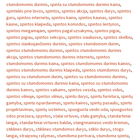
stumdomomis durimis
,
spinta su stumdomomis durimis kaina
,
spintelės prie lovos
,
spintos
,
spintos akcija
,
spintos durys
,
spintos
guru
,
spintos internetu
,
spintos kaina
,
spintos kaunas
,
spintos
kaune
,
spintos klaipeda
,
spintos komodos
,
spintos lentynos
,
spintos miegamajam
,
spintos pagal uzsakyma
,
spintos pigiai
,
spintos pigiau
,
spintos sekcijos
,
spintos siauliuose
,
spintos skelbiu
,
spintos slankiojančiomis durimis
,
spintos stumdomom durim
,
spintos stumdomomis durimis
,
spintos stumdomomis durimis
akcija
,
spintos stumdomomis durimis internetu
,
spintos
stumdomomis durimis kaina
,
spintos stumdomomis durimis kainos
,
spintos stumdomomis durimis klaipeda
,
spintos stumdomos durys
,
spintos su stumdomom durim
,
spintos su stumdomomis durimis
,
spintos su stumdomomis durimis kaina
,
spintos su stumdomomis
durimis kainos
,
spintos vaikams
,
spintos vesida
,
spintos vidus
,
spintos vilniuje
,
spintos vilnius
,
spintu durys
,
spintu furnitura
,
spintų
gamyba
,
spintu ispardavimas
,
spintu kainos
,
spintų pasaulis
,
spintu
projektavimas
,
spintų sistemos
,
spuoguota veido oda
,
spuoguotos
odos prieziura
,
spyntos
,
stalai virtuvei
,
stalu gamyba
,
standartiniai
langai
,
standartiniai virtuves baldai
,
stangrinamasis veido kremas
,
stiklines durys
,
stiklines stumdomos durys
,
stiklo durys
,
stogo
langai
,
straipsnių rašymas
,
stumdoma pertvara
,
stumdoma spinta
,