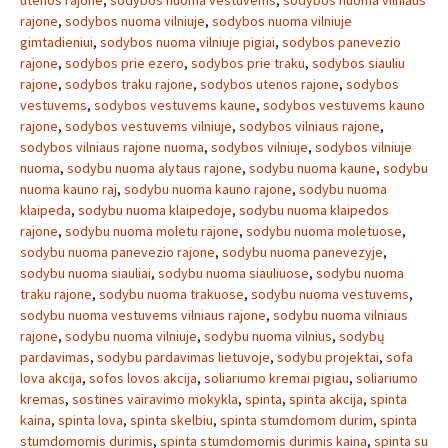
utenos rajone
,
sodybos nuoma vestuvems
,
sodybos nuoma vilniaus
rajone
,
sodybos nuoma vilniuje
,
sodybos nuoma vilniuje
gimtadieniui
,
sodybos nuoma vilniuje pigiai
,
sodybos panevezio
rajone
,
sodybos prie ezero
,
sodybos prie traku
,
sodybos siauliu
rajone
,
sodybos traku rajone
,
sodybos utenos rajone
,
sodybos
vestuvems
,
sodybos vestuvems kaune
,
sodybos vestuvems kauno
rajone
,
sodybos vestuvems vilniuje
,
sodybos vilniaus rajone
,
sodybos vilniaus rajone nuoma
,
sodybos vilniuje
,
sodybos vilniuje
nuoma
,
sodybu nuoma alytaus rajone
,
sodybu nuoma kaune
,
sodybu
nuoma kauno raj
,
sodybu nuoma kauno rajone
,
sodybu nuoma
klaipeda
,
sodybu nuoma klaipedoje
,
sodybu nuoma klaipedos
rajone
,
sodybu nuoma moletu rajone
,
sodybu nuoma moletuose
,
sodybu nuoma panevezio rajone
,
sodybu nuoma panevezyje
,
sodybu nuoma siauliai
,
sodybu nuoma siauliuose
,
sodybu nuoma
traku rajone
,
sodybu nuoma trakuose
,
sodybu nuoma vestuvems
,
sodybu nuoma vestuvems vilniaus rajone
,
sodybu nuoma vilniaus
rajone
,
sodybu nuoma vilniuje
,
sodybu nuoma vilnius
,
sodybų
pardavimas
,
sodybu pardavimas lietuvoje
,
sodybu projektai
,
sofa
lova akcija
,
sofos lovos akcija
,
soliariumo kremai pigiau
,
soliariumo
kremas
,
sostines vairavimo mokykla
,
spinta
,
spinta akcija
,
spinta
kaina
,
spinta lova
,
spinta skelbiu
,
spinta stumdomom durim
,
spinta
stumdomomis durimis
,
spinta stumdomomis durimis kaina
,
spinta su