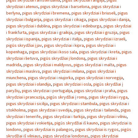
pigus skrydziai i amsterdama
,
pigus skrydziai i anglija
,
pigus
skrydziai i atenus
,
pigus skrydziai i barselona
,
pigus skrydziai i
berlyna
,
pigus skrydziai i bremena
,
pigus skrydziai i briuseli
,
pigus
skrydziai i bulgarija
,
pigus skrydziai i cikaga
,
pigus skrydziai i danija
,
pigus skrydziai i dublina
,
pigus skrydziai i edinburga
,
pigus skrydziai
i frankfurta
,
pigus skrydziai i graikija
,
pigus skrydziai i gruzija
,
pigus
skrydziai i ispanija
,
pigus skrydziai i italija
,
pigus skrydziai i izraeli
,
pigūs skrydžiai į jav
,
pigus skrydziai i kipra
,
pigus skrydziai i
kopenhaga
,
pigus skrydziai i koso sala
,
pigus skrydziai i kreta
,
pigus
skrydziai i lietuva
,
pigūs skrydžiai į londoną
,
pigus skrydziai i
madrida
,
pigus skrydziai i maldyvus
,
pigus skrydziai i malta
,
pigus
skrydziai i maskva
,
pigus skrydziai i milana
,
pigus skrydziai i
miunchena
,
pigus skrydziai i niujorka
,
pigus skrydziai i norvegija
,
pigus skrydziai i olandija
,
pigus skrydziai i osla
,
pigūs skrydžiai į
paryžių
,
pigus skrydziai i portugalija
,
pigus skrydziai i praha
,
pigus
skrydziai i prancuzija
,
pigūs skrydžiai į romą
,
pigus skrydziai i ryga
,
pigus skrydziai i sicilija
,
pigus skrydziai i stambula
,
pigus skrydziai i
stokholma
,
pigus skrydziai i svedija
,
pigus skrydziai i tailanda
,
pigus
skrydziai i tenerife
,
pigus skrydziai i turkija
,
pigus skrydziai i vilniu
,
pigus skrydziai i vokietija
,
pigūs skrydžiai iš kauno
,
pigus skrydziai is
londono
,
pigus skrydziai is palangos
,
pigus skrydziai is rygos
,
pigūs
skrydžiai iš vilniaus
,
pigus skrydziai londonas
,
pigus skrydziai