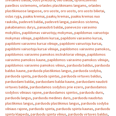
svetaines baldai
,
odos priežiūra
,
ollo baldai
,
optimizavimas
paieškos sistemoms
,
orlaides plastikiniams langams
,
orlaides
plastikiniuose languose
,
oro uoste
,
oro uosto
,
oro uosto bilietai
,
oslas ryga
,
paakiu kremai
,
paakių kremas
,
paakiu kremas nuo
rauksliu
,
padeveti baldai
,
padeveti langai
,
paieskos sistema
,
pakabinamos durys
,
panaudoti baldai
,
panevezio vairavimo
mokyklos
,
papildomas vairuotojų mokymas
,
papildomas vairuotoju
mokymas vilniuje
,
papildomi kursai
,
papildomi vairavimo kursai
,
papildomi vairavimo kursai vilniuje
,
papildomi vairuotoju kursai
,
papildomi vairuotoju kursai vilniuje
,
papildomos vairavimo pamokos
,
papildomos vairavimo pamokos instruktoriai vilniuje
,
papildomos
vairavimo pamokos kaune
,
papildomos vairavimo pamokos vilniuje
,
papildomos vairavimo pamokos vilnius
,
parduoda baldus
,
parduoda
baldus kaune
,
parduoda plastikinius langus
,
parduoda sodyba
,
parduoda spinta
,
parduoda spintas
,
parduoda virtuves baldus
,
parduodami baldai
,
parduodami baldai kaune
,
parduodami naudoti
virtuves baldai
,
parduodamos sodybos prie ezero
,
parduodamos
sodybos vilniaus rajone
,
parduodamos spintos
,
parduodu duris
,
parduodu langus
,
parduodu medines duris
,
parduodu naudotus
plastikinius langus
,
parduodu plastikinius langus
,
parduodu sodyba
vilniaus rajone
,
parduodu spinta
,
parduodu spinta kaunas
,
parduodu
spinta klaipeda
,
parduodu spinta vilnius
,
parduodu virtuves baldus
,