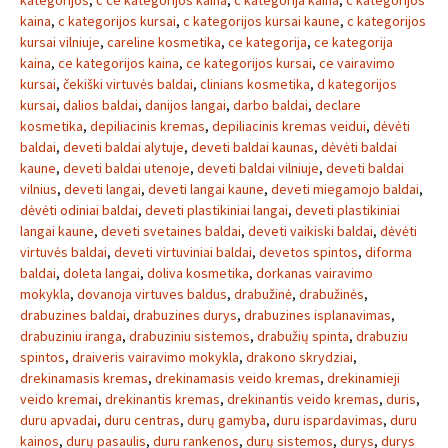
kategorijos
,
c ce kategorijos kaina
,
c kategorija kaina
,
c kategorijos
kaina
,
c kategorijos kursai
,
c kategorijos kursai kaune
,
c kategorijos
kursai vilniuje
,
careline kosmetika
,
ce kategorija
,
ce kategorija
kaina
,
ce kategorijos kaina
,
ce kategorijos kursai
,
ce vairavimo
kursai
,
čekiški virtuvės baldai
,
clinians kosmetika
,
d kategorijos
kursai
,
dalios baldai
,
danijos langai
,
darbo baldai
,
declare
kosmetika
,
depiliacinis kremas
,
depiliacinis kremas veidui
,
dėvėti
baldai
,
deveti baldai alytuje
,
deveti baldai kaunas
,
dėvėti baldai
kaune
,
deveti baldai utenoje
,
deveti baldai vilniuje
,
deveti baldai
vilnius
,
deveti langai
,
deveti langai kaune
,
deveti miegamojo baldai
,
dėvėti odiniai baldai
,
deveti plastikiniai langai
,
deveti plastikiniai
langai kaune
,
deveti svetaines baldai
,
deveti vaikiski baldai
,
dėvėti
virtuvės baldai
,
deveti virtuviniai baldai
,
devetos spintos
,
diforma
baldai
,
doleta langai
,
doliva kosmetika
,
dorkanas vairavimo
mokykla
,
dovanoja virtuves baldus
,
drabužinė
,
drabužinės
,
drabuzines baldai
,
drabuzines durys
,
drabuzines isplanavimas
,
drabuziniu iranga
,
drabuziniu sistemos
,
drabužių spinta
,
drabuziu
spintos
,
draiveris vairavimo mokykla
,
drakono skrydziai
,
drekinamasis kremas
,
drekinamasis veido kremas
,
drekinamieji
veido kremai
,
drekinantis kremas
,
drekinantis veido kremas
,
duris
,
duru apvadai
,
duru centras
,
durų gamyba
,
duru ispardavimas
,
duru
kainos
,
durų pasaulis
,
duru rankenos
,
durų sistemos
,
durys
,
durys