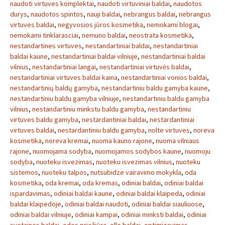
naudoti virtuves komplektai
,
naudoti virtuviniai baldai
,
naudotos
durys
,
naudotos spintos
,
nauji baldai
,
nebrangus baldai
,
nebrangus
virtuves baldai
,
negyvosios jūros kosmetika
,
nemokami blogai
,
nemokami tinklarasciai
,
nemuno baldai
,
neostrata kosmetika
,
nestandartines virtuves
,
nestandartiniai baldai
,
nestandartiniai
baldai kaune
,
nestandartiniai baldai vilniuje
,
nestandartiniai baldai
vilnius
,
nestandartiniai langai
,
nestandartiniai virtuvės baldai
,
nestandartiniai virtuves baldai kaina
,
nestandartiniai vonios baldai
,
nestandartinių baldų gamyba
,
nestandartiniu baldu gamyba kaune
,
nestandartiniu baldu gamyba vilniuje
,
nestandartiniu baldu gamyba
vilnius
,
nestandartiniu minkstu baldu gamyba
,
nestandartiniu
virtuves baldu gamyba
,
nestardantiniai baldai
,
nestardantiniai
virtuves baldai
,
nestardantiniu baldu gamyba
,
nolte virtuves
,
noreva
kosmetika
,
noreva kremai
,
nuoma kauno rajone
,
nuoma vilniaus
rajone
,
nuomojama sodyba
,
nuomojamos sodybos kaune
,
nuomoju
sodyba
,
nuoteku isvezimas
,
nuoteku isvezimas vilnius
,
nuoteku
sistemos
,
nuoteku talpos
,
nutsubidze vairavimo mokykla
,
oda
kosmetika
,
oda kremai
,
oda kremas
,
odiniai baldai
,
odiniai baldai
ispardavimas
,
odiniai baldai kaune
,
odiniai baldai klaipeda
,
odiniai
baldai klaipedoje
,
odiniai baldai naudoti
,
odiniai baldai siauliuose
,
odiniai baldai vilniuje
,
odiniai kampai
,
odiniai minksti baldai
,
odiniai