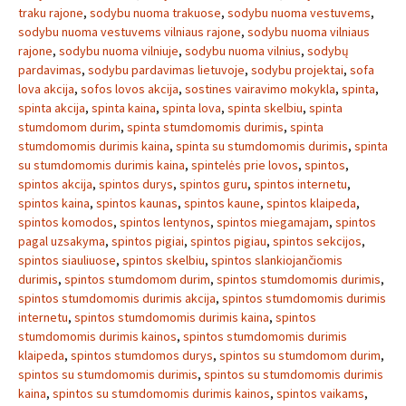
traku rajone
,
sodybu nuoma trakuose
,
sodybu nuoma vestuvems
,
sodybu nuoma vestuvems vilniaus rajone
,
sodybu nuoma vilniaus
rajone
,
sodybu nuoma vilniuje
,
sodybu nuoma vilnius
,
sodybų
pardavimas
,
sodybu pardavimas lietuvoje
,
sodybu projektai
,
sofa
lova akcija
,
sofos lovos akcija
,
sostines vairavimo mokykla
,
spinta
,
spinta akcija
,
spinta kaina
,
spinta lova
,
spinta skelbiu
,
spinta
stumdomom durim
,
spinta stumdomomis durimis
,
spinta
stumdomomis durimis kaina
,
spinta su stumdomomis durimis
,
spinta
su stumdomomis durimis kaina
,
spintelės prie lovos
,
spintos
,
spintos akcija
,
spintos durys
,
spintos guru
,
spintos internetu
,
spintos kaina
,
spintos kaunas
,
spintos kaune
,
spintos klaipeda
,
spintos komodos
,
spintos lentynos
,
spintos miegamajam
,
spintos
pagal uzsakyma
,
spintos pigiai
,
spintos pigiau
,
spintos sekcijos
,
spintos siauliuose
,
spintos skelbiu
,
spintos slankiojančiomis
durimis
,
spintos stumdomom durim
,
spintos stumdomomis durimis
,
spintos stumdomomis durimis akcija
,
spintos stumdomomis durimis
internetu
,
spintos stumdomomis durimis kaina
,
spintos
stumdomomis durimis kainos
,
spintos stumdomomis durimis
klaipeda
,
spintos stumdomos durys
,
spintos su stumdomom durim
,
spintos su stumdomomis durimis
,
spintos su stumdomomis durimis
kaina
,
spintos su stumdomomis durimis kainos
,
spintos vaikams
,