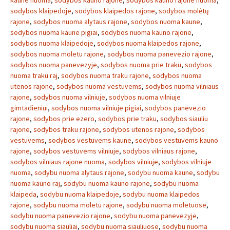
kaune nuoma
,
sodybos kauno rajone
,
sodybos kauno rajone nuoma
,
sodybos klaipedoje
,
sodybos klaipedos rajone
,
sodybos molėtų
rajone
,
sodybos nuoma alytaus rajone
,
sodybos nuoma kaune
,
sodybos nuoma kaune pigiai
,
sodybos nuoma kauno rajone
,
sodybos nuoma klaipedoje
,
sodybos nuoma klaipedos rajone
,
sodybos nuoma moletu rajone
,
sodybos nuoma panevezio rajone
,
sodybos nuoma panevezyje
,
sodybos nuoma prie traku
,
sodybos
nuoma traku raj
,
sodybos nuoma traku rajone
,
sodybos nuoma
utenos rajone
,
sodybos nuoma vestuvems
,
sodybos nuoma vilniaus
rajone
,
sodybos nuoma vilniuje
,
sodybos nuoma vilniuje
gimtadieniui
,
sodybos nuoma vilniuje pigiai
,
sodybos panevezio
rajone
,
sodybos prie ezero
,
sodybos prie traku
,
sodybos siauliu
rajone
,
sodybos traku rajone
,
sodybos utenos rajone
,
sodybos
vestuvems
,
sodybos vestuvems kaune
,
sodybos vestuvems kauno
rajone
,
sodybos vestuvems vilniuje
,
sodybos vilniaus rajone
,
sodybos vilniaus rajone nuoma
,
sodybos vilniuje
,
sodybos vilniuje
nuoma
,
sodybu nuoma alytaus rajone
,
sodybu nuoma kaune
,
sodybu
nuoma kauno raj
,
sodybu nuoma kauno rajone
,
sodybu nuoma
klaipeda
,
sodybu nuoma klaipedoje
,
sodybu nuoma klaipedos
rajone
,
sodybu nuoma moletu rajone
,
sodybu nuoma moletuose
,
sodybu nuoma panevezio rajone
,
sodybu nuoma panevezyje
,
sodybu nuoma siauliai
,
sodybu nuoma siauliuose
,
sodybu nuoma