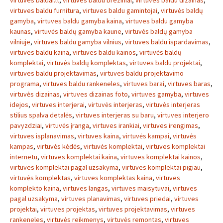
virtuves baldai.lt
,
virtuves baldu breziniai
,
virtuves baldu dizainas
,
virtuves baldu furnitura
,
virtuves baldu gamintojai
,
virtuvės baldų
gamyba
,
virtuves baldu gamyba kaina
,
virtuves baldu gamyba
kaunas
,
virtuvės baldų gamyba kaune
,
virtuvės baldų gamyba
vilniuje
,
virtuves baldu gamyba vilnius
,
virtuves baldu ispardavimas
,
virtuves baldu kaina
,
virtuves baldu kainos
,
virtuvės baldų
komplektai
,
virtuvės baldų komplektas
,
virtuves baldu projektai
,
virtuves baldu projektavimas
,
virtuves baldu projektavimo
programa
,
virtuves baldu rankeneles
,
virtuves barai
,
virtuves baras
,
virtuvės dizainas
,
virtuves dizainas foto
,
virtuves gamyba
,
virtuves
idejos
,
virtuves interjerai
,
virtuvės interjeras
,
virtuvės interjeras
stilius spalva detalės
,
virtuves interjeras su baru
,
virtuves interjero
pavyzdziai
,
virtuvės įranga
,
virtuves irankiai
,
virtuves irengimas
,
virtuves isplanavimas
,
virtuves kaina
,
virtuvės kampai
,
virtuvės
kampas
,
virtuvės kėdės
,
virtuvės komplektai
,
virtuves komplektai
internetu
,
virtuves komplektai kaina
,
virtuves komplektai kainos
,
virtuves komplektai pagal uzsakyma
,
virtuves komplektai pigiau
,
virtuvės komplektas
,
virtuves komplektas kaina
,
virtuves
komplekto kaina
,
virtuves langas
,
virtuves maisytuvai
,
virtuves
pagal uzsakyma
,
virtuves planavimas
,
virtuves priedai
,
virtuves
projektai
,
virtuves projektas
,
virtuves projektavimas
,
virtuves
rankeneles
,
virtuvės reikmenys
,
virtuvės remontas
,
virtuves