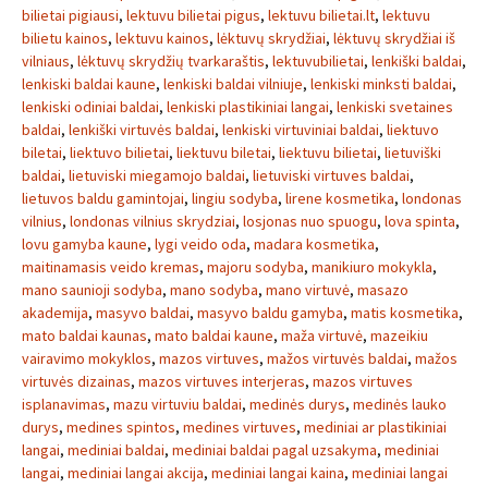
bilietai pigiausi
,
lektuvu bilietai pigus
,
lektuvu bilietai.lt
,
lektuvu
bilietu kainos
,
lektuvu kainos
,
lėktuvų skrydžiai
,
lėktuvų skrydžiai iš
vilniaus
,
lėktuvų skrydžių tvarkaraštis
,
lektuvubilietai
,
lenkiški baldai
,
lenkiski baldai kaune
,
lenkiski baldai vilniuje
,
lenkiski minksti baldai
,
lenkiski odiniai baldai
,
lenkiski plastikiniai langai
,
lenkiski svetaines
baldai
,
lenkiški virtuvės baldai
,
lenkiski virtuviniai baldai
,
liektuvo
biletai
,
liektuvo bilietai
,
liektuvu biletai
,
liektuvu bilietai
,
lietuviški
baldai
,
lietuviski miegamojo baldai
,
lietuviski virtuves baldai
,
lietuvos baldu gamintojai
,
lingiu sodyba
,
lirene kosmetika
,
londonas
vilnius
,
londonas vilnius skrydziai
,
losjonas nuo spuogu
,
lova spinta
,
lovu gamyba kaune
,
lygi veido oda
,
madara kosmetika
,
maitinamasis veido kremas
,
majoru sodyba
,
manikiuro mokykla
,
mano saunioji sodyba
,
mano sodyba
,
mano virtuvė
,
masazo
akademija
,
masyvo baldai
,
masyvo baldu gamyba
,
matis kosmetika
,
mato baldai kaunas
,
mato baldai kaune
,
maža virtuvė
,
mazeikiu
vairavimo mokyklos
,
mazos virtuves
,
mažos virtuvės baldai
,
mažos
virtuvės dizainas
,
mazos virtuves interjeras
,
mazos virtuves
isplanavimas
,
mazu virtuviu baldai
,
medinės durys
,
medinės lauko
durys
,
medines spintos
,
medines virtuves
,
mediniai ar plastikiniai
langai
,
mediniai baldai
,
mediniai baldai pagal uzsakyma
,
mediniai
langai
,
mediniai langai akcija
,
mediniai langai kaina
,
mediniai langai