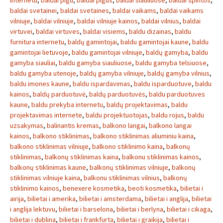
internetu
,
baldai pigu
,
baldai pigus
,
baldai siauliuose
,
baldai spintos
,
baldai svetainei
,
baldai svetaines
,
baldai vaikams
,
baldai vaikams
vilniuje
,
baldai vilniuje
,
baldai vilniuje kainos
,
baldai vilnius
,
baldai
virtuvei
,
baldai virtuves
,
baldai visiems
,
baldu dizainas
,
baldu
furnitura internetu
,
baldų gamintojai
,
baldu gamintojai kaune
,
baldu
gamintojai lietuvoje
,
baldu gamintojai vilniuje
,
baldų gamyba
,
baldu
gamyba siauliai
,
baldu gamyba siauliuose
,
baldu gamyba telsiuose
,
baldu gamyba utenoje
,
baldų gamyba vilniuje
,
baldų gamyba vilnius
,
baldu imones kaune
,
baldu ispardavimas
,
baldu isparduotuve
,
baldu
kainos
,
baldų parduotuvė
,
baldų parduotuvės
,
baldu parduotuves
kaune
,
baldu prekyba internetu
,
baldų projektavimas
,
baldu
projektavimas internete
,
baldu projektuotojas
,
baldu rojus
,
baldu
uzsakymas
,
balinantis kremas
,
balkono langai
,
balkono langai
kainos
,
balkono stiklinimas
,
balkono stiklinimas aliuminiu kaina
,
balkono stiklinimas vilniuje
,
balkono stiklinimo kaina
,
balkonų
stiklinimas
,
balkonų stiklinimas kaina
,
balkonu stiklinimas kainos
,
balkonų stiklinimas kaune
,
balkonų stiklinimas vilniuje
,
balkonų
stiklinimas vilniuje kaina
,
balkonu stiklinimas vilnius
,
balkonų
stiklinimo kainos
,
benexere kosmetika
,
beoti kosmetika
,
bilietai i
airija
,
bilietai i amerika
,
bilietai i amsterdama
,
bilietai i anglija
,
bilietai
i anglija lektuvu
,
bilietai i barselona
,
bilietai i berlyna
,
bilietai i cikaga
,
bilietai i dublina
,
bilietai i frankfurta
,
bilietai i graikija
,
bilietai i