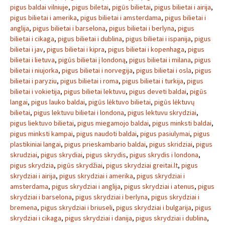
pigus baldai vilniuje
,
pigus biletai
,
pigūs bilietai
,
pigus bilietai i airija
,
pigus bilietai i amerika
,
pigus bilietai i amsterdama
,
pigus bilietai i
anglija
,
pigus bilietai i barselona
,
pigus bilietai i berlyna
,
pigus
bilietai i cikaga
,
pigus bilietai i dublina
,
pigus bilietai i ispanija
,
pigus
bilietai i jav
,
pigus bilietai i kipra
,
pigus bilietai i kopenhaga
,
pigus
bilietai i lietuva
,
pigūs bilietai į londoną
,
pigus bilietai i milana
,
pigus
bilietai i niujorka
,
pigus bilietai i norvegija
,
pigus bilietai i osla
,
pigus
bilietai i paryziu
,
pigus bilietai i roma
,
pigus bilietai i turkija
,
pigus
bilietai i vokietija
,
pigus bilietai lektuvu
,
pigus deveti baldai
,
pigūs
langai
,
pigus lauko baldai
,
pigūs lėktuvo bilietai
,
pigūs lėktuvų
bilietai
,
pigus lektuvu bilietai i londona
,
pigus lektuvu skrydziai
,
pigus liektuvo bilietai
,
pigus miegamojo baldai
,
pigus minksti baldai
,
pigus minksti kampai
,
pigus naudoti baldai
,
pigus pasiulymai
,
pigus
plastikiniai langai
,
pigus prieskambario baldai
,
pigus skridziai
,
pigus
skrudziai
,
pigus skrydiai
,
pigus skrydis
,
pigus skrydis i londona
,
pigus skrydzia
,
pigūs skrydžiai
,
pigus skrydziai greitai.lt
,
pigus
skrydziai i airija
,
pigus skrydziai i amerika
,
pigus skrydziai i
amsterdama
,
pigus skrydziai i anglija
,
pigus skrydziai i atenus
,
pigus
skrydziai i barselona
,
pigus skrydziai i berlyna
,
pigus skrydziai i
bremena
,
pigus skrydziai i briuseli
,
pigus skrydziai i bulgarija
,
pigus
skrydziai i cikaga
,
pigus skrydziai i danija
,
pigus skrydziai i dublina
,