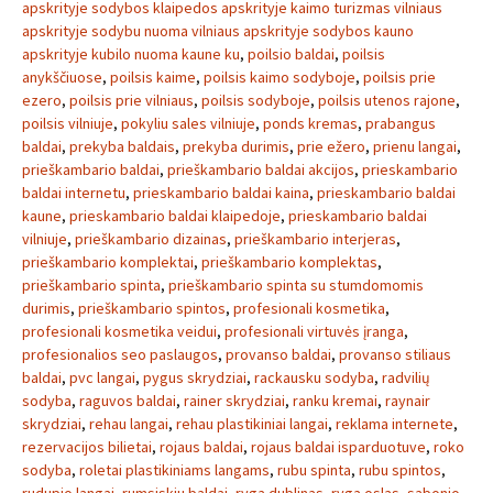
apskrityje sodybos klaipedos apskrityje kaimo turizmas vilniaus
apskrityje sodybu nuoma vilniaus apskrityje sodybos kauno
apskrityje kubilo nuoma kaune ku
,
poilsio baldai
,
poilsis
anykščiuose
,
poilsis kaime
,
poilsis kaimo sodyboje
,
poilsis prie
ezero
,
poilsis prie vilniaus
,
poilsis sodyboje
,
poilsis utenos rajone
,
poilsis vilniuje
,
pokyliu sales vilniuje
,
ponds kremas
,
prabangus
baldai
,
prekyba baldais
,
prekyba durimis
,
prie ežero
,
prienu langai
,
prieškambario baldai
,
prieškambario baldai akcijos
,
prieskambario
baldai internetu
,
prieskambario baldai kaina
,
prieskambario baldai
kaune
,
prieskambario baldai klaipedoje
,
prieskambario baldai
vilniuje
,
prieškambario dizainas
,
prieškambario interjeras
,
prieškambario komplektai
,
prieškambario komplektas
,
prieškambario spinta
,
prieškambario spinta su stumdomomis
durimis
,
prieškambario spintos
,
profesionali kosmetika
,
profesionali kosmetika veidui
,
profesionali virtuvės įranga
,
profesionalios seo paslaugos
,
provanso baldai
,
provanso stiliaus
baldai
,
pvc langai
,
pygus skrydziai
,
rackausku sodyba
,
radvilių
sodyba
,
raguvos baldai
,
rainer skrydziai
,
ranku kremai
,
raynair
skrydziai
,
rehau langai
,
rehau plastikiniai langai
,
reklama internete
,
rezervacijos bilietai
,
rojaus baldai
,
rojaus baldai isparduotuve
,
roko
sodyba
,
roletai plastikiniams langams
,
rubu spinta
,
rubu spintos
,