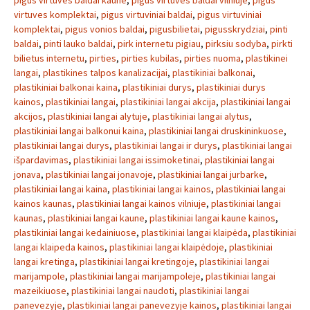
pigus virtuves baldai kaune
,
pigus virtuves baldai vilniuje
,
pigus
virtuves komplektai
,
pigus virtuviniai baldai
,
pigus virtuviniai
komplektai
,
pigus vonios baldai
,
pigusbilietai
,
pigusskrydziai
,
pinti
baldai
,
pinti lauko baldai
,
pirk internetu pigiau
,
pirksiu sodyba
,
pirkti
bilietus internetu
,
pirties
,
pirties kubilas
,
pirties nuoma
,
plastikinei
langai
,
plastikines talpos kanalizacijai
,
plastikiniai balkonai
,
plastikiniai balkonai kaina
,
plastikiniai durys
,
plastikiniai durys
kainos
,
plastikiniai langai
,
plastikiniai langai akcija
,
plastikiniai langai
akcijos
,
plastikiniai langai alytuje
,
plastikiniai langai alytus
,
plastikiniai langai balkonui kaina
,
plastikiniai langai druskininkuose
,
plastikiniai langai durys
,
plastikiniai langai ir durys
,
plastikiniai langai
išpardavimas
,
plastikiniai langai issimoketinai
,
plastikiniai langai
jonava
,
plastikiniai langai jonavoje
,
plastikiniai langai jurbarke
,
plastikiniai langai kaina
,
plastikiniai langai kainos
,
plastikiniai langai
kainos kaunas
,
plastikiniai langai kainos vilniuje
,
plastikiniai langai
kaunas
,
plastikiniai langai kaune
,
plastikiniai langai kaune kainos
,
plastikiniai langai kedainiuose
,
plastikiniai langai klaipėda
,
plastikiniai
langai klaipeda kainos
,
plastikiniai langai klaipėdoje
,
plastikiniai
langai kretinga
,
plastikiniai langai kretingoje
,
plastikiniai langai
marijampole
,
plastikiniai langai marijampoleje
,
plastikiniai langai
mazeikiuose
,
plastikiniai langai naudoti
,
plastikiniai langai
panevezyje
,
plastikiniai langai panevezyje kainos
,
plastikiniai langai