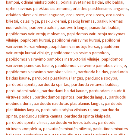
kampai
,
odiniai minksti baldai
,
odiniai svetaines baldai
,
ollo baldai
,
optimizavimas paieškos sistemoms
,
orlaides plastikiniams langams
,
orlaides plastikiniuose languose
,
oro uoste
,
oro uosto
,
oro uosto
bilietai
,
oslas ryga
,
paakiu kremai
,
paakių kremas
,
paakiu kremas
nuo rauksliu
,
padeveti baldai
,
padeveti langai
,
panaudoti baldai
,
papildomas vairuotojų mokymas
,
papildomas vairuotoju mokymas
vilniuje
,
papildomi kursai
,
papildomi vairavimo kursai
,
papildomi
vairavimo kursai vilniuje
,
papildomi vairuotoju kursai
,
papildomi
vairuotoju kursai vilniuje
,
papildomos vairavimo pamokos
,
papildomos vairavimo pamokos instruktoriai vilniuje
,
papildomos
vairavimo pamokos kaune
,
papildomos vairavimo pamokos vilniuje
,
papildomos vairavimo pamokos vilnius
,
parduoda baldus
,
parduoda
baldus kaune
,
parduoda plastikinius langus
,
parduoda sodyba
,
parduoda spinta
,
parduoda spintas
,
parduoda virtuves baldus
,
parduodami baldai
,
parduodami baldai kaune
,
parduodami naudoti
virtuves baldai
,
parduodamos spintos
,
parduodu langus
,
parduodu
medines duris
,
parduodu naudotus plastikinius langus
,
parduodu
plastikinius langus
,
parduodu sodyba vilniaus rajone
,
parduodu
spinta
,
parduodu spinta kaunas
,
parduodu spinta klaipeda
,
parduodu spinta vilnius
,
parduodu virtuves baldus
,
parduodu
virtuves komplekta
,
paskutinės minutės bilietai
,
paskutines minutes