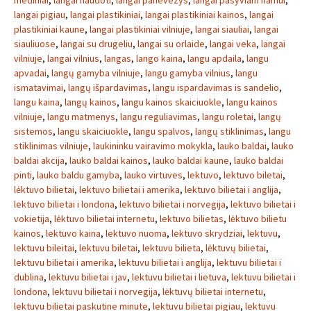
mediniai
,
langai naudoti
,
langai panevezys
,
langai pasyviam namui
,
langai pigiau
,
langai plastikiniai
,
langai plastikiniai kainos
,
langai
plastikiniai kaune
,
langai plastikiniai vilniuje
,
langai siauliai
,
langai
siauliuose
,
langai su drugeliu
,
langai su orlaide
,
langai veka
,
langai
vilniuje
,
langai vilnius
,
langas
,
lango kaina
,
langu apdaila
,
langu
apvadai
,
langų gamyba vilniuje
,
langu gamyba vilnius
,
langu
ismatavimai
,
langų išpardavimas
,
langu ispardavimas is sandelio
,
langu kaina
,
langų kainos
,
langu kainos skaiciuokle
,
langu kainos
vilniuje
,
langu matmenys
,
langu reguliavimas
,
langu roletai
,
langų
sistemos
,
langu skaiciuokle
,
langu spalvos
,
langų stiklinimas
,
langu
stiklinimas vilniuje
,
laukininku vairavimo mokykla
,
lauko baldai
,
lauko
baldai akcija
,
lauko baldai kainos
,
lauko baldai kaune
,
lauko baldai
pinti
,
lauko baldu gamyba
,
lauko virtuves
,
lektuvo
,
lektuvo biletai
,
lėktuvo bilietai
,
lektuvo bilietai i amerika
,
lektuvo bilietai i anglija
,
lektuvo bilietai i londona
,
lektuvo bilietai i norvegija
,
lektuvo bilietai i
vokietija
,
lėktuvo bilietai internetu
,
lektuvo bilietas
,
lėktuvo bilietu
kainos
,
lektuvo kaina
,
lektuvo nuoma
,
lektuvo skrydziai
,
lektuvu
,
lektuvu bileitai
,
lektuvu biletai
,
lektuvu bilieta
,
lėktuvų bilietai
,
lektuvu bilietai i amerika
,
lektuvu bilietai i anglija
,
lektuvu bilietai i
dublina
,
lektuvu bilietai i jav
,
lektuvu bilietai i lietuva
,
lektuvu bilietai i
londona
,
lektuvu bilietai i norvegija
,
lėktuvų bilietai internetu
,
lektuvu bilietai paskutine minute
,
lektuvu bilietai pigiau
,
lektuvu