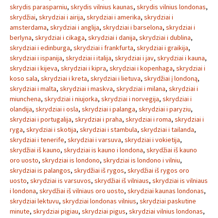
skrydis parasparniu
,
skrydis vilnius kaunas
,
skrydis vilnius londonas
,
skrydžiai
,
skrydziai i airija
,
skrydziai i amerika
,
skrydziai i
amsterdama
,
skrydziai i anglija
,
skrydziai i barselona
,
skrydziai i
berlyna
,
skrydziai i cikaga
,
skrydziai i danija
,
skrydziai i dublina
,
skrydziai i edinburga
,
skrydziai i frankfurta
,
skrydziai i graikija
,
skrydziai i ispanija
,
skrydziai i italija
,
skrydziai i jav
,
skrydziai i kauna
,
skrydziai i kijeva
,
skrydziai i kipra
,
skrydziai i kopenhaga
,
skrydziai i
koso sala
,
skrydziai i kreta
,
skrydziai i lietuva
,
skrydžiai į londoną
,
skrydziai i malta
,
skrydziai i maskva
,
skrydziai i milana
,
skrydziai i
miunchena
,
skrydziai i niujorka
,
skrydziai i norvegija
,
skrydziai i
olandija
,
skrydziai i osla
,
skrydziai i palanga
,
skrydziai i paryziu
,
skrydziai i portugalija
,
skrydziai i praha
,
skrydziai i roma
,
skrydziai i
ryga
,
skrydziai i skotija
,
skrydziai i stambula
,
skrydziai i tailanda
,
skrydziai i tenerife
,
skrydziai i varsuva
,
skrydziai i vokietija
,
skrydžiai iš kauno
,
skrydziai is kauno i londona
,
skrydžiai iš kauno
oro uosto
,
skrydziai is londono
,
skrydziai is londono i vilniu
,
skrydziai is palangos
,
skrydžiai iš rygos
,
skrydžiai iš rygos oro
uosto
,
skrydziai is varsuvos
,
skrydžiai iš vilniaus
,
skrydziai is vilniaus
i londona
,
skrydžiai iš vilniaus oro uosto
,
skrydziai kaunas londonas
,
skrydziai lektuvu
,
skrydziai londonas vilnius
,
skrydziai paskutine
minute
,
skrydziai pigiau
,
skrydziai pigus
,
skrydziai vilnius londonas
,