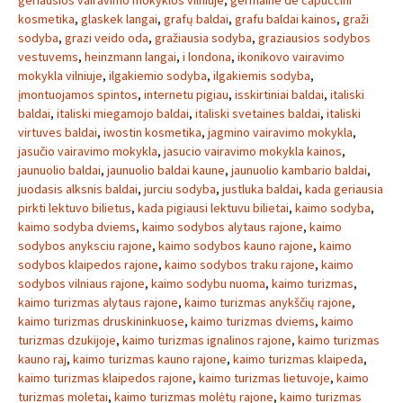
geriausios vairavimo mokyklos vilniuje
,
germaine de capuccini
kosmetika
,
glaskek langai
,
grafų baldai
,
grafu baldai kainos
,
graži
sodyba
,
grazi veido oda
,
gražiausia sodyba
,
graziausios sodybos
vestuvems
,
heinzmann langai
,
i londona
,
ikonikovo vairavimo
mokykla vilniuje
,
ilgakiemio sodyba
,
ilgakiemis sodyba
,
įmontuojamos spintos
,
internetu pigiau
,
isskirtiniai baldai
,
italiski
baldai
,
italiski miegamojo baldai
,
italiski svetaines baldai
,
italiski
virtuves baldai
,
iwostin kosmetika
,
jagmino vairavimo mokykla
,
jasučio vairavimo mokykla
,
jasucio vairavimo mokykla kainos
,
jaunuolio baldai
,
jaunuolio baldai kaune
,
jaunuolio kambario baldai
,
juodasis alksnis baldai
,
jurciu sodyba
,
justluka baldai
,
kada geriausia
pirkti lektuvo bilietus
,
kada pigiausi lektuvu bilietai
,
kaimo sodyba
,
kaimo sodyba dviems
,
kaimo sodybos alytaus rajone
,
kaimo
sodybos anyksciu rajone
,
kaimo sodybos kauno rajone
,
kaimo
sodybos klaipedos rajone
,
kaimo sodybos traku rajone
,
kaimo
sodybos vilniaus rajone
,
kaimo sodybu nuoma
,
kaimo turizmas
,
kaimo turizmas alytaus rajone
,
kaimo turizmas anykščių rajone
,
kaimo turizmas druskininkuose
,
kaimo turizmas dviems
,
kaimo
turizmas dzukijoje
,
kaimo turizmas ignalinos rajone
,
kaimo turizmas
kauno raj
,
kaimo turizmas kauno rajone
,
kaimo turizmas klaipeda
,
kaimo turizmas klaipedos rajone
,
kaimo turizmas lietuvoje
,
kaimo
turizmas moletai
,
kaimo turizmas molėtų rajone
,
kaimo turizmas