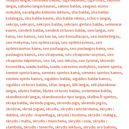
rudupio langai
,
rumsiskiu baldai
,
ryga dublinas
,
ryga oslas
,
sabonio
langai
,
sabonio langai kaunas
,
salono baldai
,
saugaus eismo
mokykla
,
savaitgalio kelionės lėktuvu
,
sba baldai
,
sba baldai
katalogas
,
sba baldai kaune
,
sba baldai vilnius
,
schuco langai
,
sekcija
,
sekcijos
,
sekcijos baldai
,
sekcijos gintaro baldai
,
seminarai
kaune
,
sendinti baldai
,
sendinti virtuves baldai
,
seni langai
,
seo
kaina
,
seo kainos
,
seo kas tai
,
seo konsultacijos
,
seo marketingas
,
seo mokymai
,
seo optimizacija
,
seo optimizavimas
,
seo
optimizavimas kaina
,
seo paslaugos
,
seo paslaugos kaina
,
seo
paslaugos kainos
,
seo straipsniai
,
seo straipsniu rasymas
,
seo
straipsniu talpinimas
,
seo tai
,
seo tekstai
,
seo tyrimai
,
shiseido
kosmetika
,
siauliu baldai
,
siauliu vairavimo mokyklos
,
sieninė spinta
,
sienine spinta kaina
,
sienines spintos kaina
,
sienines spintos kainos
,
sieniniu spintu kainos
,
siguldos baldai
,
siguldos baldai kainos
,
siguldos virtuves baldai
,
siltas langas
,
šilti langai
,
silti plastikiniai
langai
,
silutes baldai
,
šilutės virtuvės baldai
,
sisteminiai baldai
,
skandinaviski langai
,
skandinavisko tipo langai
,
skelbiu.lt spintos
,
skraja baldai
,
skrendu pigiau
,
skrendu pigu
,
skrendu pigūs
,
skridziai
,
skrisk pigiau
,
skrydis
,
skrydis i amsterdama
,
skrydis i
dublina
,
skrydis i kopenhaga
,
skrydis i londona
,
skrydis i malaga
,
skrydis i malta
,
skrydis i miunchena
,
skrydis i osla
,
skrydis i
stambula
,
skrydis i tenerife
,
skrydis lektuvu
,
skrydis oro balionu
,