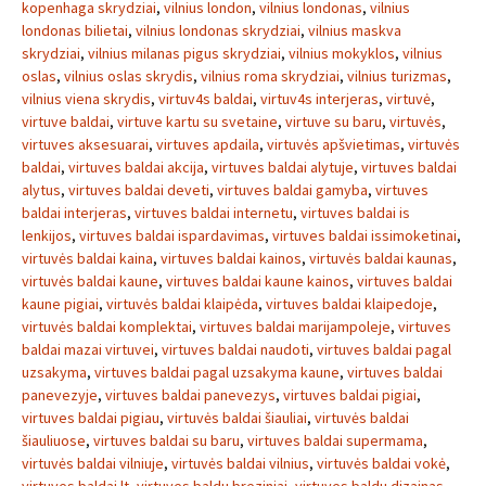
kopenhaga skrydziai
,
vilnius london
,
vilnius londonas
,
vilnius
londonas bilietai
,
vilnius londonas skrydziai
,
vilnius maskva
skrydziai
,
vilnius milanas pigus skrydziai
,
vilnius mokyklos
,
vilnius
oslas
,
vilnius oslas skrydis
,
vilnius roma skrydziai
,
vilnius turizmas
,
vilnius viena skrydis
,
virtuv4s baldai
,
virtuv4s interjeras
,
virtuvė
,
virtuve baldai
,
virtuve kartu su svetaine
,
virtuve su baru
,
virtuvės
,
virtuves aksesuarai
,
virtuves apdaila
,
virtuvės apšvietimas
,
virtuvės
baldai
,
virtuves baldai akcija
,
virtuves baldai alytuje
,
virtuves baldai
alytus
,
virtuves baldai deveti
,
virtuves baldai gamyba
,
virtuves
baldai interjeras
,
virtuves baldai internetu
,
virtuves baldai is
lenkijos
,
virtuves baldai ispardavimas
,
virtuves baldai issimoketinai
,
virtuvės baldai kaina
,
virtuves baldai kainos
,
virtuvės baldai kaunas
,
virtuvės baldai kaune
,
virtuves baldai kaune kainos
,
virtuves baldai
kaune pigiai
,
virtuvės baldai klaipėda
,
virtuves baldai klaipedoje
,
virtuvės baldai komplektai
,
virtuves baldai marijampoleje
,
virtuves
baldai mazai virtuvei
,
virtuves baldai naudoti
,
virtuves baldai pagal
uzsakyma
,
virtuves baldai pagal uzsakyma kaune
,
virtuves baldai
panevezyje
,
virtuves baldai panevezys
,
virtuves baldai pigiai
,
virtuves baldai pigiau
,
virtuvės baldai šiauliai
,
virtuvės baldai
šiauliuose
,
virtuves baldai su baru
,
virtuves baldai supermama
,
virtuvės baldai vilniuje
,
virtuvės baldai vilnius
,
virtuvės baldai vokė
,