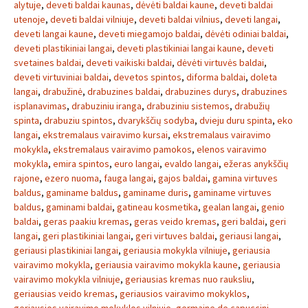
alytuje
,
deveti baldai kaunas
,
dėvėti baldai kaune
,
deveti baldai
utenoje
,
deveti baldai vilniuje
,
deveti baldai vilnius
,
deveti langai
,
deveti langai kaune
,
deveti miegamojo baldai
,
dėvėti odiniai baldai
,
deveti plastikiniai langai
,
deveti plastikiniai langai kaune
,
deveti
svetaines baldai
,
deveti vaikiski baldai
,
dėvėti virtuvės baldai
,
deveti virtuviniai baldai
,
devetos spintos
,
diforma baldai
,
doleta
langai
,
drabužinė
,
drabuzines baldai
,
drabuzines durys
,
drabuzines
isplanavimas
,
drabuziniu iranga
,
drabuziniu sistemos
,
drabužių
spinta
,
drabuziu spintos
,
dvarykščių sodyba
,
dvieju duru spinta
,
eko
langai
,
ekstremalaus vairavimo kursai
,
ekstremalaus vairavimo
mokykla
,
ekstremalaus vairavimo pamokos
,
elenos vairavimo
mokykla
,
emira spintos
,
euro langai
,
evaldo langai
,
ežeras anykščių
rajone
,
ezero nuoma
,
fauga langai
,
gajos baldai
,
gamina virtuves
baldus
,
gaminame baldus
,
gaminame duris
,
gaminame virtuves
baldus
,
gaminami baldai
,
gatineau kosmetika
,
gealan langai
,
genio
baldai
,
geras paakiu kremas
,
geras veido kremas
,
geri baldai
,
geri
langai
,
geri plastikiniai langai
,
geri virtuves baldai
,
geriausi langai
,
geriausi plastikiniai langai
,
geriausia mokykla vilniuje
,
geriausia
vairavimo mokykla
,
geriausia vairavimo mokykla kaune
,
geriausia
vairavimo mokykla vilniuje
,
geriausias kremas nuo rauksliu
,
geriausias veido kremas
,
geriausios vairavimo mokyklos
,