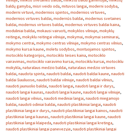
vilniuje
,
minkšti svetainės baldai
,
minkstu baldu gamintojai
,
minkštų
baldų gamyba
,
misri veido oda
,
mituvos langai
,
moderni sodyba
,
moderni virtuvė
,
modernios spintos
,
modernios virtuves
,
modernios virtuves baldai
,
modernūs baldai
,
modernus svetaines
baldai
,
modernus virtuves baldai
,
modernus virtuves baldai kaina
,
moduliniai baldai
,
mokausi vairuoti
,
mokyklos vilniuje
,
mokyklų
reitingai
,
mokyklu reitingai vilniuje
,
mokymai
,
mokymai seminarai
,
mokymo centrai
,
mokymo centras vilniuje
,
mokymo centras vilnius
,
mokymo kursai kaune
,
moletu sodybos
,
montuojamos spintos
,
motociklo kategorijos
,
motociklo teises kaina
,
motociklo
vairavimas
,
motociklo vairavimo kursai
,
motociklu kursai
,
motociklu
mokykla
,
naturalaus medzio baldai
,
naturalaus medzio virtuves
baldai
,
naudota spinta
,
naudoti baldai
,
naudoti baldai kaune
,
naudoti
baldai šiauliuose
,
naudoti baldai vilniuje
,
naudoti baldai vilnius
,
naudoti jaunuolio baldai
,
naudoti langai
,
naudoti langai ir durys
,
naudoti langai kaunas
,
naudoti langai kaune
,
naudoti langai vilniuje
,
naudoti langai vilnius
,
naudoti mediniai langai
,
naudoti miegamojo
baldai
,
naudoti odiniai baldai
,
naudoti plastikiniai langai
,
naudoti
plastikiniai langai ir durys
,
naudoti plastikiniai langai kainos
,
naudoti
plastikiniai langai kaunas
,
naudoti plastikiniai langai kaune
,
naudoti
plastikiniai langai klaipeda
,
naudoti plastikiniai langai kretinga
,
naudoti plastikiniai langai panevezyje
,
naudoti plastikiniai langai