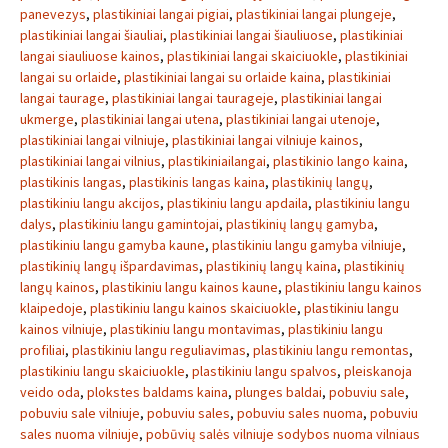
panevezys
,
plastikiniai langai pigiai
,
plastikiniai langai plungeje
,
plastikiniai langai šiauliai
,
plastikiniai langai šiauliuose
,
plastikiniai
langai siauliuose kainos
,
plastikiniai langai skaiciuokle
,
plastikiniai
langai su orlaide
,
plastikiniai langai su orlaide kaina
,
plastikiniai
langai taurage
,
plastikiniai langai taurageje
,
plastikiniai langai
ukmerge
,
plastikiniai langai utena
,
plastikiniai langai utenoje
,
plastikiniai langai vilniuje
,
plastikiniai langai vilniuje kainos
,
plastikiniai langai vilnius
,
plastikiniailangai
,
plastikinio lango kaina
,
plastikinis langas
,
plastikinis langas kaina
,
plastikinių langų
,
plastikiniu langu akcijos
,
plastikiniu langu apdaila
,
plastikiniu langu
dalys
,
plastikiniu langu gamintojai
,
plastikinių langų gamyba
,
plastikiniu langu gamyba kaune
,
plastikiniu langu gamyba vilniuje
,
plastikinių langų išpardavimas
,
plastikinių langų kaina
,
plastikinių
langų kainos
,
plastikiniu langu kainos kaune
,
plastikiniu langu kainos
klaipedoje
,
plastikiniu langu kainos skaiciuokle
,
plastikiniu langu
kainos vilniuje
,
plastikiniu langu montavimas
,
plastikiniu langu
profiliai
,
plastikiniu langu reguliavimas
,
plastikiniu langu remontas
,
plastikiniu langu skaiciuokle
,
plastikiniu langu spalvos
,
pleiskanoja
veido oda
,
plokstes baldams kaina
,
plunges baldai
,
pobuviu sale
,
pobuviu sale vilniuje
,
pobuviu sales
,
pobuviu sales nuoma
,
pobuviu
sales nuoma vilniuje
,
pobūvių salės vilniuje sodybos nuoma vilniaus