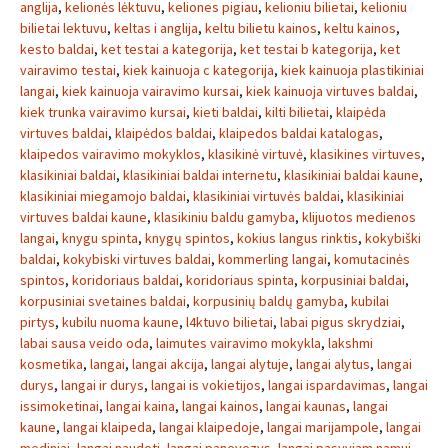
anglija
,
kelionės lėktuvu
,
keliones pigiau
,
kelioniu bilietai
,
kelioniu
bilietai lektuvu
,
keltas i anglija
,
keltu bilietu kainos
,
keltu kainos
,
kesto baldai
,
ket testai a kategorija
,
ket testai b kategorija
,
ket
vairavimo testai
,
kiek kainuoja c kategorija
,
kiek kainuoja plastikiniai
langai
,
kiek kainuoja vairavimo kursai
,
kiek kainuoja virtuves baldai
,
kiek trunka vairavimo kursai
,
kieti baldai
,
kilti bilietai
,
klaipėda
virtuves baldai
,
klaipėdos baldai
,
klaipedos baldai katalogas
,
klaipedos vairavimo mokyklos
,
klasikinė virtuvė
,
klasikines virtuves
,
klasikiniai baldai
,
klasikiniai baldai internetu
,
klasikiniai baldai kaune
,
klasikiniai miegamojo baldai
,
klasikiniai virtuvės baldai
,
klasikiniai
virtuves baldai kaune
,
klasikiniu baldu gamyba
,
klijuotos medienos
langai
,
knygu spinta
,
knygų spintos
,
kokius langus rinktis
,
kokybiški
baldai
,
kokybiski virtuves baldai
,
kommerling langai
,
komutacinės
spintos
,
koridoriaus baldai
,
koridoriaus spinta
,
korpusiniai baldai
,
korpusiniai svetaines baldai
,
korpusinių baldų gamyba
,
kubilai
pirtys
,
kubilu nuoma kaune
,
l4ktuvo bilietai
,
labai pigus skrydziai
,
labai sausa veido oda
,
laimutes vairavimo mokykla
,
lakshmi
kosmetika
,
langai
,
langai akcija
,
langai alytuje
,
langai alytus
,
langai
durys
,
langai ir durys
,
langai is vokietijos
,
langai ispardavimas
,
langai
issimoketinai
,
langai kaina
,
langai kainos
,
langai kaunas
,
langai
kaune
,
langai klaipeda
,
langai klaipedoje
,
langai marijampole
,
langai