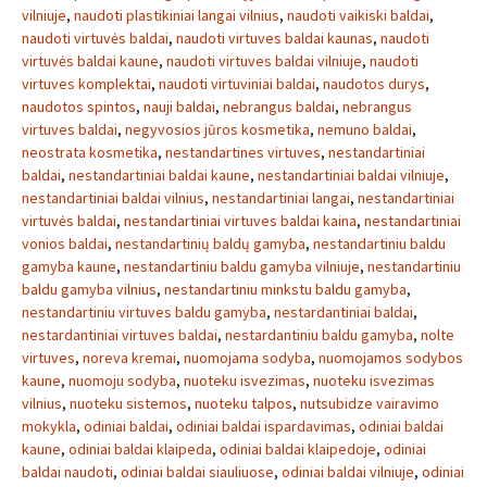
vilniuje
,
naudoti plastikiniai langai vilnius
,
naudoti vaikiski baldai
,
naudoti virtuvės baldai
,
naudoti virtuves baldai kaunas
,
naudoti
virtuvės baldai kaune
,
naudoti virtuves baldai vilniuje
,
naudoti
virtuves komplektai
,
naudoti virtuviniai baldai
,
naudotos durys
,
naudotos spintos
,
nauji baldai
,
nebrangus baldai
,
nebrangus
virtuves baldai
,
negyvosios jūros kosmetika
,
nemuno baldai
,
neostrata kosmetika
,
nestandartines virtuves
,
nestandartiniai
baldai
,
nestandartiniai baldai kaune
,
nestandartiniai baldai vilniuje
,
nestandartiniai baldai vilnius
,
nestandartiniai langai
,
nestandartiniai
virtuvės baldai
,
nestandartiniai virtuves baldai kaina
,
nestandartiniai
vonios baldai
,
nestandartinių baldų gamyba
,
nestandartiniu baldu
gamyba kaune
,
nestandartiniu baldu gamyba vilniuje
,
nestandartiniu
baldu gamyba vilnius
,
nestandartiniu minkstu baldu gamyba
,
nestandartiniu virtuves baldu gamyba
,
nestardantiniai baldai
,
nestardantiniai virtuves baldai
,
nestardantiniu baldu gamyba
,
nolte
virtuves
,
noreva kremai
,
nuomojama sodyba
,
nuomojamos sodybos
kaune
,
nuomoju sodyba
,
nuoteku isvezimas
,
nuoteku isvezimas
vilnius
,
nuoteku sistemos
,
nuoteku talpos
,
nutsubidze vairavimo
mokykla
,
odiniai baldai
,
odiniai baldai ispardavimas
,
odiniai baldai
kaune
,
odiniai baldai klaipeda
,
odiniai baldai klaipedoje
,
odiniai
baldai naudoti
,
odiniai baldai siauliuose
,
odiniai baldai vilniuje
,
odiniai