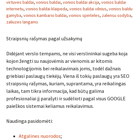
virtuves baldai
,
vonios baldai
,
vonios baldai akcija
,
vonios baldai
internetu
,
vonios baldai klaipeda
,
vonios baldai vilnius
,
vonios baldu
gamyba
,
vonios kambario baldai
,
vonios spinteles
,
zalensu sodyba
,
zaliuzes langams
Straipsnių rašymas pagal užsakymą
Didėjant verslo tempams, ne visi verslininkai sugeba koja
kojon žengti su naujovėmis ar vienomis ar kitomis
technologijomis bei reikalavimais joms, todėl dažnais
griebiasi paslaugų tiekėjų. Viena iš tokių paslaugų yra SEO
straipsnių rašymas, kuriam, suprantama, yra reikalingas
laikas, tam tikra informacija, kad būtų galima
profesionaliai jį parašyti ir sudėlioti pagal visus GOOGLE
paieškos sistemai keliamus reikalavimus.
Naudinga pasidomėti:
Atgalines nuorodos
;