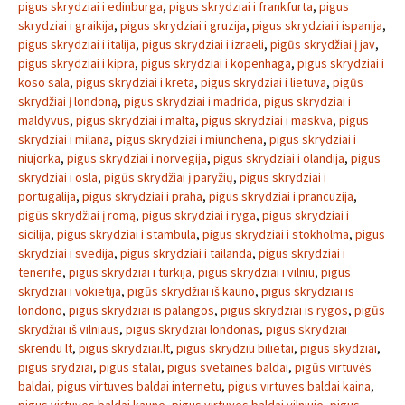
pigus skrydziai i edinburga
,
pigus skrydziai i frankfurta
,
pigus
skrydziai i graikija
,
pigus skrydziai i gruzija
,
pigus skrydziai i ispanija
,
pigus skrydziai i italija
,
pigus skrydziai i izraeli
,
pigūs skrydžiai į jav
,
pigus skrydziai i kipra
,
pigus skrydziai i kopenhaga
,
pigus skrydziai i
koso sala
,
pigus skrydziai i kreta
,
pigus skrydziai i lietuva
,
pigūs
skrydžiai į londoną
,
pigus skrydziai i madrida
,
pigus skrydziai i
maldyvus
,
pigus skrydziai i malta
,
pigus skrydziai i maskva
,
pigus
skrydziai i milana
,
pigus skrydziai i miunchena
,
pigus skrydziai i
niujorka
,
pigus skrydziai i norvegija
,
pigus skrydziai i olandija
,
pigus
skrydziai i osla
,
pigūs skrydžiai į paryžių
,
pigus skrydziai i
portugalija
,
pigus skrydziai i praha
,
pigus skrydziai i prancuzija
,
pigūs skrydžiai į romą
,
pigus skrydziai i ryga
,
pigus skrydziai i
sicilija
,
pigus skrydziai i stambula
,
pigus skrydziai i stokholma
,
pigus
skrydziai i svedija
,
pigus skrydziai i tailanda
,
pigus skrydziai i
tenerife
,
pigus skrydziai i turkija
,
pigus skrydziai i vilniu
,
pigus
skrydziai i vokietija
,
pigūs skrydžiai iš kauno
,
pigus skrydziai is
londono
,
pigus skrydziai is palangos
,
pigus skrydziai is rygos
,
pigūs
skrydžiai iš vilniaus
,
pigus skrydziai londonas
,
pigus skrydziai
skrendu lt
,
pigus skrydziai.lt
,
pigus skrydziu bilietai
,
pigus skydziai
,
pigus srydziai
,
pigus stalai
,
pigus svetaines baldai
,
pigūs virtuvės
baldai
,
pigus virtuves baldai internetu
,
pigus virtuves baldai kaina
,