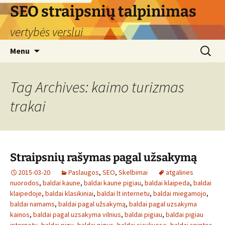
Skip
SEO straipsnių talpinimas
to
vertybės verslui
content
Search
Menu
for:
Tag Archives: kaimo turizmas
trakai
Straipsnių rašymas pagal užsakymą
2015-03-20
Paslaugos
,
SEO
,
Skelbimai
atgalines
nuorodos
,
baldai kaune
,
baldai kaune pigiau
,
baldai klaipeda
,
baldai
klaipedoje
,
baldai klasikiniai
,
baldai lt internetu
,
baldai miegamojo
,
baldai namams
,
baldai pagal užsakymą
,
baldai pagal uzsakyma
kainos
,
baldai pagal uzsakyma vilnius
,
baldai pigiau
,
baldai pigiau