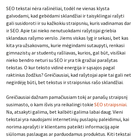
SEO tekstai nėra rašinėliai, todėl ne vienas klysta
galvodami, kad gebėdami sklandžiai ir taisyklingai rašyti
gali susidoroti ir su kažkokiu straipsniu, kuris vadinamas dar
ir SEO. Apie tai nieko nenutuokdami rašytojai griebia
sklandaus rašymo verslo. Jiems viskas lyg ir sekasi, bet kas
kita yra užsakovams, kurie mėgindami sutaupyti, renkasi
gimnazistų ar studentų rašliavas, kurios, gal būt, visiškai
nieko bendro neturi su SEO ir yra tik gražiai parašytas
tekstas. O kur teksto vidinė energija ir sąsajos pagal
raktinius žodžius? Greičiausiai, kad rašytojai apie tai gali net
negirdėję būti, bet tekstus ir straipsnius rašo sklandžiai.
Greičiausiai dažnam pamačiusiam tokį ar panašų straipsnį
susimasto, o kam išvis yra reikalingi tokie
SEO straipsniai
.
Na, atsakyti galima, bet kalbėti galima labai daug. Vieni
tekstai yra naudojami internetinių puslapių paleidimui, kai
norima aprašyti ir klientams pateikti informaciją apie
siūlomas paslaugas ar parduodamus produktus. Kiti tekstai