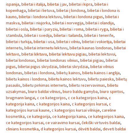
ispanija
,
bilietai i italija
,
bilietai į jav
,
bilietai i kipra
,
bilietai i
kopenhaga
,
bilietai i lietuva
,
bilietai į londoną
,
bilietai i londona is
kauno
,
bilietai i londona lektuvu
,
bilietai i londona pigus
,
bilietai i
maskva
,
bilietai i niujorka
,
bilietai i norvegija
,
bilietai i olandija
,
bilietai i osla
,
bilietai i paryziu
,
bilietai i roma
,
bilietai i ryga
,
bilietai i
stambula
,
bilietai i svedija
,
bilietai i tailanda
,
bilietai i tenerife
,
bilietai i turkija
,
bilietai i usa
,
bilietai i vilniu
,
bilietai i vokietija
,
bilietai
internetu
,
bilietai internetu lektuvu
,
bilietai kaunas londonas
,
bilietai
lektuvo
,
bilietai lėktuvu
,
bilietai lektuvu pigiau
,
bilietai lektuvui
,
bilietai londonas
,
bilietai londonas vilnius
,
bilietai pigiau
,
bilietai
pigus
,
bilietai pigus skrydziai
,
bilietai skrydziai
,
bilietai vilnius
londonas
,
bilietas i londona
,
bilietų kainos
,
bilietu kainos i anglija
,
bilietu kainos i londona
,
bilietu kainos lektuvu
,
bilietu paieska
,
bilietų
pasaulis
,
bilietu pirkimas internetu
,
bilietu rezervavimas
,
bilietu
uzsakymas
,
biuro baldai vilnius
,
biuro baldu gamyba
,
biuro spintos
,
brugmann langai
,
c ce kategorijos
,
c ce kategorijos kaina
,
c
kategorija kaina
,
c kategorijos kaina
,
c kategorijos kursai
,
c
kategorijos kursai kaune
,
c kategorijos kursai vilniuje
,
careline
kosmetika
,
ce kategorija
,
ce kategorija kaina
,
ce kategorijos kaina
,
ce kategorijos kursai
,
ce vairavimo kursai
,
čekiški virtuvės baldai
,
clinians kosmetika
,
d kategorijos kursai
,
dėvėti baldai
,
deveti baldai