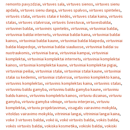
remonto pavyzdziai
,
virtuves sala
,
virtuves sienos
,
virtuves sienu
apdaila
,
virtuves sienu danga
,
virtuves spalvos
,
virtuves spinteles
,
virtuvės stalai
,
virtuvės stalai ir kėdės
,
virtuves stalai kaina
,
virtuvės
stalas
,
virtuves stalvirsiai
,
virtuvės šviestuvai
,
virtuvesbaldai
,
virtuvinei baldai
,
virtuvinės spintelės
,
virtuviniai
,
virtuviniai baldai
,
virtuviniai baldai internetu
,
virtuviniai baldai kaina
,
virtuviniai baldai
kainos
,
virtuviniai baldai kaune
,
virtuviniai baldai klaipeda
,
virtuviniai
baldai klaipedoje
,
virtuviniai baldai siauliuose
,
virtuviniai baldai su
nuotraukomis
,
virtuviniai barai
,
virtuviniai kampai
,
virtuviniai
komplektai
,
virtuviniai komplektai internetu
,
virtuviniai komplektai
kainos
,
virtuviniai komplektai kaune
,
virtuviniai komplektai pigiai
,
virtuviniai peiliai
,
virtuviniai stalai
,
virtuviniai stalai kaune
,
virtuviniai
stalai su kedemis
,
virtuviniai stalvirsiai
,
virtuvinio komplekto kaina
,
virtuvinis komplektas
,
virtuvinis komplektas kaina
,
virtuvinis stalas
,
virtuviniu baldu gamyba
,
virtuviniu baldu gamyba kaune
,
virtuviniu
baldu kainos
,
virtuviniu komplektu kainos
,
virtuviu dizainas
,
virtuviu
gamyba
,
virtuviu gamyba vilniuje
,
virtuviu interjeras
,
virtuviu
komplektai
,
virtuviu projektavimas
,
visagalis vairavimo mokykla
,
vitoldas vairavimo mokykla
,
vitrininiai langai
,
vitrininiai langai kaina
,
voke 3 virtuves baldai
,
vokė iii
,
vokė virtuvės baldai
,
vokės baldai
,
vokės virtuvės baldai
,
vokiska kosmetika
,
vokiski baldai
,
vokiski