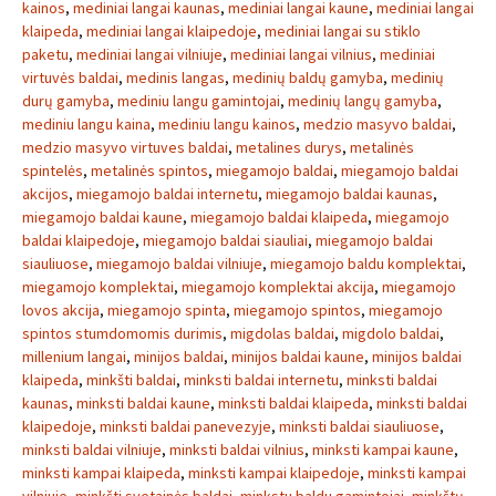
kainos
,
mediniai langai kaunas
,
mediniai langai kaune
,
mediniai langai
klaipeda
,
mediniai langai klaipedoje
,
mediniai langai su stiklo
paketu
,
mediniai langai vilniuje
,
mediniai langai vilnius
,
mediniai
virtuvės baldai
,
medinis langas
,
medinių baldų gamyba
,
medinių
durų gamyba
,
mediniu langu gamintojai
,
medinių langų gamyba
,
mediniu langu kaina
,
mediniu langu kainos
,
medzio masyvo baldai
,
medzio masyvo virtuves baldai
,
metalines durys
,
metalinės
spintelės
,
metalinės spintos
,
miegamojo baldai
,
miegamojo baldai
akcijos
,
miegamojo baldai internetu
,
miegamojo baldai kaunas
,
miegamojo baldai kaune
,
miegamojo baldai klaipeda
,
miegamojo
baldai klaipedoje
,
miegamojo baldai siauliai
,
miegamojo baldai
siauliuose
,
miegamojo baldai vilniuje
,
miegamojo baldu komplektai
,
miegamojo komplektai
,
miegamojo komplektai akcija
,
miegamojo
lovos akcija
,
miegamojo spinta
,
miegamojo spintos
,
miegamojo
spintos stumdomomis durimis
,
migdolas baldai
,
migdolo baldai
,
millenium langai
,
minijos baldai
,
minijos baldai kaune
,
minijos baldai
klaipeda
,
minkšti baldai
,
minksti baldai internetu
,
minksti baldai
kaunas
,
minksti baldai kaune
,
minksti baldai klaipeda
,
minksti baldai
klaipedoje
,
minksti baldai panevezyje
,
minksti baldai siauliuose
,
minksti baldai vilniuje
,
minksti baldai vilnius
,
minksti kampai kaune
,
minksti kampai klaipeda
,
minksti kampai klaipedoje
,
minksti kampai