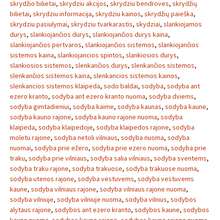
skrydžio bilietai
,
skrydziu akcijos
,
skrydziu bendroves
,
skrydžių
bilietai
,
skrydziu informacija
,
skrydziu kainos
,
skrydžių paieška
,
skrydziu pasiulymai
,
skrydziu tvarkarastis
,
skydziai
,
slankiojamos
durys
,
slankiojančios durys
,
slankiojančios durys kaina
,
slankiojančios pertvaros
,
slankiojančios sistemos
,
slankiojančios
sistemos kaina
,
slankiojancios spintos
,
slankiosios durys
,
slankiosios sistemos
,
slenkančios durys
,
slenkančios sistemos
,
slenkančios sistemos kaina
,
slenkancios sistemos kainos
,
slenkancios sistemos klaipeda
,
sodo baldai
,
sodyba
,
sodyba ant
ezero kranto
,
sodyba ant ezero kranto nuoma
,
sodyba dviems
,
sodyba gimtadieniui
,
sodyba kaime
,
sodyba kaunas
,
sodyba kaune
,
sodyba kauno rajone
,
sodyba kauno rajone nuoma
,
sodyba
klaipeda
,
sodyba klaipedoje
,
sodyba klaipedos rajone
,
sodyba
moletu rajone
,
sodyba netoli vilniaus
,
sodyba nuoma
,
sodyba
nuomai
,
sodyba prie ežero
,
sodyba prie ezero nuoma
,
sodyba prie
traku
,
sodyba prie vilniaus
,
sodyba salia vilniaus
,
sodyba sventems
,
sodyba traku rajone
,
sodyba trakuose
,
sodyba trakuose nuoma
,
sodyba utenos rajone
,
sodyba vestuvems
,
sodyba vestuvems
kaune
,
sodyba vilniaus rajone
,
sodyba vilniaus rajone nuoma
,
sodyba vilniuje
,
sodyba vilniuje nuoma
,
sodyba vilnius
,
sodybos
alytaus rajone
,
sodybos ant ezero kranto
,
sodybos kaune
,
sodybos