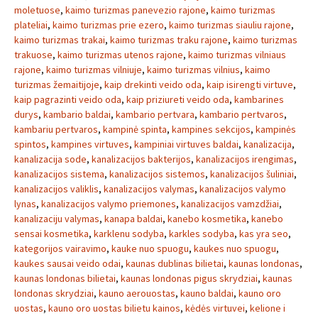
moletuose
,
kaimo turizmas panevezio rajone
,
kaimo turizmas
plateliai
,
kaimo turizmas prie ezero
,
kaimo turizmas siauliu rajone
,
kaimo turizmas trakai
,
kaimo turizmas traku rajone
,
kaimo turizmas
trakuose
,
kaimo turizmas utenos rajone
,
kaimo turizmas vilniaus
rajone
,
kaimo turizmas vilniuje
,
kaimo turizmas vilnius
,
kaimo
turizmas žemaitijoje
,
kaip drekinti veido oda
,
kaip isirengti virtuve
,
kaip pagrazinti veido oda
,
kaip priziureti veido oda
,
kambarines
durys
,
kambario baldai
,
kambario pertvara
,
kambario pertvaros
,
kambariu pertvaros
,
kampinė spinta
,
kampines sekcijos
,
kampinės
spintos
,
kampines virtuves
,
kampiniai virtuves baldai
,
kanalizacija
,
kanalizacija sode
,
kanalizacijos bakterijos
,
kanalizacijos irengimas
,
kanalizacijos sistema
,
kanalizacijos sistemos
,
kanalizacijos šuliniai
,
kanalizacijos valiklis
,
kanalizacijos valymas
,
kanalizacijos valymo
lynas
,
kanalizacijos valymo priemones
,
kanalizacijos vamzdžiai
,
kanalizaciju valymas
,
kanapa baldai
,
kanebo kosmetika
,
kanebo
sensai kosmetika
,
karklenu sodyba
,
karkles sodyba
,
kas yra seo
,
kategorijos vairavimo
,
kauke nuo spuogu
,
kaukes nuo spuogu
,
kaukes sausai veido odai
,
kaunas dublinas bilietai
,
kaunas londonas
,
kaunas londonas bilietai
,
kaunas londonas pigus skrydziai
,
kaunas
londonas skrydziai
,
kauno aerouostas
,
kauno baldai
,
kauno oro
uostas
,
kauno oro uostas bilietu kainos
,
kėdės virtuvei
,
kelione i