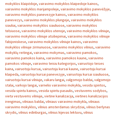
mokyklos klaipėdoje
,
vairavimo mokyklos klaipedoje kainos
,
vairavimo mokyklos marijampoleje
,
vairavimo mokyklos panevėžyje
,
vairavimo mokyklos panevezyje kainos
,
vairavimo mokyklos
panevezys
,
vairavimo mokyklos plungeje
,
vairavimo mokyklos
siauliai
,
vairavimo mokyklos siauliuose
,
vairavimo mokyklos
telsiuose
,
vairavimo mokyklos utenoje
,
vairavimo mokyklos vilniuje
,
vairavimo mokyklos vilniuje atsiliepimai
,
vairavimo mokyklos vilniuje
fabijoniskese
,
vairavimo mokyklos vilniuje kainos
,
vairavimo
mokyklos vilniuje zirmunuose
,
vairavimo mokyklos vilnius
,
vairavimo
mokyklų reitingai
,
vairavimo mokymas
,
vairavimo pamokos
,
vairavimo pamokos kaina
,
vairavimo pamokos kaune
,
vairavimo
pamokos vilniuje
,
vairavimo teisiu kategorijos
,
vairuotojo teises
kaina
,
vairuotoju kursai
,
vairuotoju kursai kaune
,
vairuotoju kursai
klaipeda
,
vairuotoju kursai panevezyje
,
vairuotoju kursai siauliuose
,
vairuotoju kursai vilniuje
,
vakaru langai
,
valgomojo baldai
,
valgomojo
stalai
,
varkojo langai
,
varnelio vairavimo mokykla
,
vesida spintos
,
vesida spintu kainos
,
vesida spintu pasaulis
,
vestuvems sodybos
,
vieta vestuvems vilniuje
,
vietine kanalizacija
,
vietines kanalizacijos
irengimas
,
vilniaus baldai
,
vilniaus vairavimo mokykla
,
vilniaus
vairavimo mokyklos
,
vilnius amsterdamas skrydziai
,
vilnius berlynas
skrydis
,
vilnius edinburgas
,
vilnius kijevas lektuvu
,
vilnius