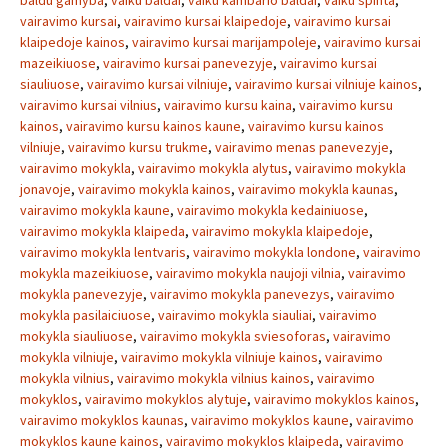
baldu gamyba
,
vaiku baldai
,
vaiku kambario baldai
,
vaiku spinta
,
vairavimo kursai
,
vairavimo kursai klaipedoje
,
vairavimo kursai
klaipedoje kainos
,
vairavimo kursai marijampoleje
,
vairavimo kursai
mazeikiuose
,
vairavimo kursai panevezyje
,
vairavimo kursai
siauliuose
,
vairavimo kursai vilniuje
,
vairavimo kursai vilniuje kainos
,
vairavimo kursai vilnius
,
vairavimo kursu kaina
,
vairavimo kursu
kainos
,
vairavimo kursu kainos kaune
,
vairavimo kursu kainos
vilniuje
,
vairavimo kursu trukme
,
vairavimo menas panevezyje
,
vairavimo mokykla
,
vairavimo mokykla alytus
,
vairavimo mokykla
jonavoje
,
vairavimo mokykla kainos
,
vairavimo mokykla kaunas
,
vairavimo mokykla kaune
,
vairavimo mokykla kedainiuose
,
vairavimo mokykla klaipeda
,
vairavimo mokykla klaipedoje
,
vairavimo mokykla lentvaris
,
vairavimo mokykla londone
,
vairavimo
mokykla mazeikiuose
,
vairavimo mokykla naujoji vilnia
,
vairavimo
mokykla panevezyje
,
vairavimo mokykla panevezys
,
vairavimo
mokykla pasilaiciuose
,
vairavimo mokykla siauliai
,
vairavimo
mokykla siauliuose
,
vairavimo mokykla sviesoforas
,
vairavimo
mokykla vilniuje
,
vairavimo mokykla vilniuje kainos
,
vairavimo
mokykla vilnius
,
vairavimo mokykla vilnius kainos
,
vairavimo
mokyklos
,
vairavimo mokyklos alytuje
,
vairavimo mokyklos kainos
,
vairavimo mokyklos kaunas
,
vairavimo mokyklos kaune
,
vairavimo
mokyklos kaune kainos
,
vairavimo mokyklos klaipeda
,
vairavimo