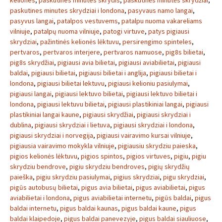
keliones
,
paskutines minutes skrydis
,
paskutinės minutės skrydžiai
,
paskutines minutes skrydziai i londona
,
pasyvaus namo langai
,
pasyvus langai
,
patalpos vestuvems
,
patalpu nuoma vakareliams
vilniuje
,
patalpų nuoma vilniuje
,
patogi virtuve
,
patys pigiausi
skrydziai
,
pažintinės kelionės lėktuvu
,
persirengimo spinteles
,
pertvaros
,
pertvaros interjere
,
pertvaros namuose
,
pig8s bilietai
,
pig8s skrydžiai
,
pigiausi avia bilietai
,
pigiausi aviabilietai
,
pigiausi
baldai
,
pigiausi bilietai
,
pigiausi bilietai i anglija
,
pigiausi bilietai i
londona
,
pigiausi bilietai lektuvu
,
pigiausi kelioniu pasiulymai
,
pigiausi langai
,
pigiausi lektuvo bilietai
,
pigiausi lektuvo bilietai i
londona
,
pigiausi lektuvu bilietai
,
pigiausi plastikiniai langai
,
pigiausi
plastikiniai langai kaune
,
pigiausi skrydžiai
,
pigiausi skrydziai i
dublina
,
pigiausi skrydziai i lietuva
,
pigiausi skrydziai i londona
,
pigiausi skrydziai i norvegija
,
pigiausi vairavimo kursai vilniuje
,
pigiausia vairavimo mokykla vilniuje
,
pigiausiu skrydziu paieska
,
pigios kelionės lėktuvu
,
pigios spintos
,
pigios virtuves
,
pigiu
,
pigiu
skrydziu bendrove
,
pigiu skrydziu bendroves
,
pigių skrydžių
paieška
,
pigiu skrydziu pasiulymai
,
pigius skrydziai
,
pigu skrydziai
,
pigūs autobusų bilietai
,
pigus avia bilietai
,
pigus aviabilietai
,
pigus
aviabilietai i londona
,
pigus aviabilietai internetu
,
pigūs baldai
,
pigus
baldai internetu
,
pigus baldai kaunas
,
pigus baldai kaune
,
pigus
baldai klaipedoje
,
pigus baldai panevezyje
,
pigus baldai siauliuose
,