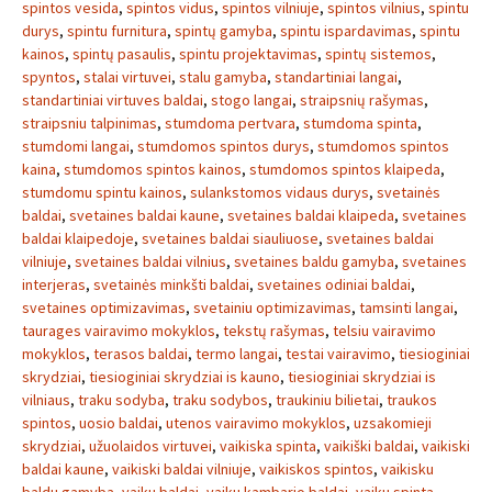
spintos vesida
,
spintos vidus
,
spintos vilniuje
,
spintos vilnius
,
spintu
durys
,
spintu furnitura
,
spintų gamyba
,
spintu ispardavimas
,
spintu
kainos
,
spintų pasaulis
,
spintu projektavimas
,
spintų sistemos
,
spyntos
,
stalai virtuvei
,
stalu gamyba
,
standartiniai langai
,
standartiniai virtuves baldai
,
stogo langai
,
straipsnių rašymas
,
straipsniu talpinimas
,
stumdoma pertvara
,
stumdoma spinta
,
stumdomi langai
,
stumdomos spintos durys
,
stumdomos spintos
kaina
,
stumdomos spintos kainos
,
stumdomos spintos klaipeda
,
stumdomu spintu kainos
,
sulankstomos vidaus durys
,
svetainės
baldai
,
svetaines baldai kaune
,
svetaines baldai klaipeda
,
svetaines
baldai klaipedoje
,
svetaines baldai siauliuose
,
svetaines baldai
vilniuje
,
svetaines baldai vilnius
,
svetaines baldu gamyba
,
svetaines
interjeras
,
svetainės minkšti baldai
,
svetaines odiniai baldai
,
svetaines optimizavimas
,
svetainiu optimizavimas
,
tamsinti langai
,
taurages vairavimo mokyklos
,
tekstų rašymas
,
telsiu vairavimo
mokyklos
,
terasos baldai
,
termo langai
,
testai vairavimo
,
tiesioginiai
skrydziai
,
tiesioginiai skrydziai is kauno
,
tiesioginiai skrydziai is
vilniaus
,
traku sodyba
,
traku sodybos
,
traukiniu bilietai
,
traukos
spintos
,
uosio baldai
,
utenos vairavimo mokyklos
,
uzsakomieji
skrydziai
,
užuolaidos virtuvei
,
vaikiska spinta
,
vaikiški baldai
,
vaikiski
baldai kaune
,
vaikiski baldai vilniuje
,
vaikiskos spintos
,
vaikisku