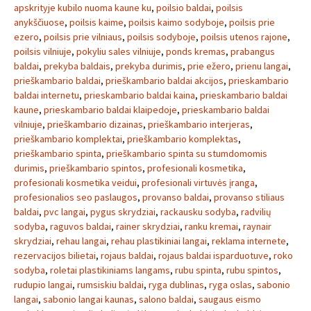
apskrityje kubilo nuoma kaune ku
,
poilsio baldai
,
poilsis
anykščiuose
,
poilsis kaime
,
poilsis kaimo sodyboje
,
poilsis prie
ezero
,
poilsis prie vilniaus
,
poilsis sodyboje
,
poilsis utenos rajone
,
poilsis vilniuje
,
pokyliu sales vilniuje
,
ponds kremas
,
prabangus
baldai
,
prekyba baldais
,
prekyba durimis
,
prie ežero
,
prienu langai
,
prieškambario baldai
,
prieškambario baldai akcijos
,
prieskambario
baldai internetu
,
prieskambario baldai kaina
,
prieskambario baldai
kaune
,
prieskambario baldai klaipedoje
,
prieskambario baldai
vilniuje
,
prieškambario dizainas
,
prieškambario interjeras
,
prieškambario komplektai
,
prieškambario komplektas
,
prieškambario spinta
,
prieškambario spinta su stumdomomis
durimis
,
prieškambario spintos
,
profesionali kosmetika
,
profesionali kosmetika veidui
,
profesionali virtuvės įranga
,
profesionalios seo paslaugos
,
provanso baldai
,
provanso stiliaus
baldai
,
pvc langai
,
pygus skrydziai
,
rackausku sodyba
,
radvilių
sodyba
,
raguvos baldai
,
rainer skrydziai
,
ranku kremai
,
raynair
skrydziai
,
rehau langai
,
rehau plastikiniai langai
,
reklama internete
,
rezervacijos bilietai
,
rojaus baldai
,
rojaus baldai isparduotuve
,
roko
sodyba
,
roletai plastikiniams langams
,
rubu spinta
,
rubu spintos
,
rudupio langai
,
rumsiskiu baldai
,
ryga dublinas
,
ryga oslas
,
sabonio
langai
,
sabonio langai kaunas
,
salono baldai
,
saugaus eismo