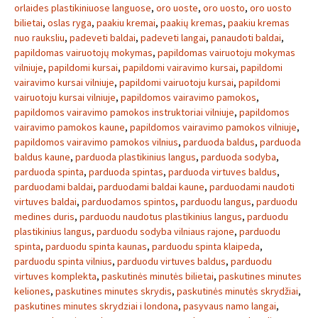
orlaides plastikiniuose languose
,
oro uoste
,
oro uosto
,
oro uosto
bilietai
,
oslas ryga
,
paakiu kremai
,
paakių kremas
,
paakiu kremas
nuo rauksliu
,
padeveti baldai
,
padeveti langai
,
panaudoti baldai
,
papildomas vairuotojų mokymas
,
papildomas vairuotoju mokymas
vilniuje
,
papildomi kursai
,
papildomi vairavimo kursai
,
papildomi
vairavimo kursai vilniuje
,
papildomi vairuotoju kursai
,
papildomi
vairuotoju kursai vilniuje
,
papildomos vairavimo pamokos
,
papildomos vairavimo pamokos instruktoriai vilniuje
,
papildomos
vairavimo pamokos kaune
,
papildomos vairavimo pamokos vilniuje
,
papildomos vairavimo pamokos vilnius
,
parduoda baldus
,
parduoda
baldus kaune
,
parduoda plastikinius langus
,
parduoda sodyba
,
parduoda spinta
,
parduoda spintas
,
parduoda virtuves baldus
,
parduodami baldai
,
parduodami baldai kaune
,
parduodami naudoti
virtuves baldai
,
parduodamos spintos
,
parduodu langus
,
parduodu
medines duris
,
parduodu naudotus plastikinius langus
,
parduodu
plastikinius langus
,
parduodu sodyba vilniaus rajone
,
parduodu
spinta
,
parduodu spinta kaunas
,
parduodu spinta klaipeda
,
parduodu spinta vilnius
,
parduodu virtuves baldus
,
parduodu
virtuves komplekta
,
paskutinės minutės bilietai
,
paskutines minutes
keliones
,
paskutines minutes skrydis
,
paskutinės minutės skrydžiai
,
paskutines minutes skrydziai i londona
,
pasyvaus namo langai
,