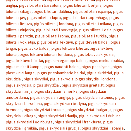
anglija
,
pigus bilietai i barselona
,
pigus bilietai i berlyna
,
pigus
bilietai i cikaga
,
pigus bilietai i dublina
,
pigus bilietai i ispanija
,
pigus
bilietai i jav
,
pigus bilietai i kipra
,
pigus bilietai i kopenhaga
,
pigus
bilietai i lietuva
,
pigūs bilietai į londoną
,
pigus bilietai i milana
,
pigus
bilietai i niujorka
,
pigus bilietai i norvegija
,
pigus bilietai i osla
,
pigus
bilietai i paryziu
,
pigus bilietai i roma
,
pigus bilietai i turkija
,
pigus
bilietai i vokietija
,
pigus bilietai lektuvu
,
pigus deveti baldai
,
pigūs
langai
,
pigus lauko baldai
,
pigūs lėktuvo bilietai
,
pigūs lėktuvų
bilietai
,
pigus lektuvu bilietai i londona
,
pigus lektuvu skrydziai
,
pigus liektuvo bilietai
,
pigus miegamojo baldai
,
pigus minksti baldai
,
pigus minksti kampai
,
pigus naudoti baldai
,
pigus pasiulymai
,
pigus
plastikiniai langai
,
pigus prieskambario baldai
,
pigus skridziai
,
pigus
skrudziai
,
pigus skrydiai
,
pigus skrydis
,
pigus skrydis i londona
,
pigus skrydzia
,
pigūs skrydžiai
,
pigus skrydziai greitai.lt
,
pigus
skrydziai i airija
,
pigus skrydziai i amerika
,
pigus skrydziai i
amsterdama
,
pigus skrydziai i anglija
,
pigus skrydziai i atenus
,
pigus
skrydziai i barselona
,
pigus skrydziai i berlyna
,
pigus skrydziai i
bremena
,
pigus skrydziai i briuseli
,
pigus skrydziai i bulgarija
,
pigus
skrydziai i cikaga
,
pigus skrydziai i danija
,
pigus skrydziai i dublina
,
pigus skrydziai i edinburga
,
pigus skrydziai i frankfurta
,
pigus
skrydziai i graikija
,
pigus skrydziai i gruzija
,
pigus skrydziai i ispanija
,