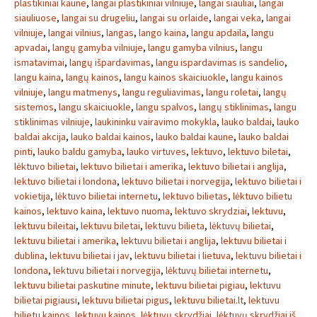
plastikiniai kaune
,
langai plastikiniai vilniuje
,
langai siauliai
,
langai
siauliuose
,
langai su drugeliu
,
langai su orlaide
,
langai veka
,
langai
vilniuje
,
langai vilnius
,
langas
,
lango kaina
,
langu apdaila
,
langu
apvadai
,
langų gamyba vilniuje
,
langu gamyba vilnius
,
langu
ismatavimai
,
langų išpardavimas
,
langu ispardavimas is sandelio
,
langu kaina
,
langų kainos
,
langu kainos skaiciuokle
,
langu kainos
vilniuje
,
langu matmenys
,
langu reguliavimas
,
langu roletai
,
langų
sistemos
,
langu skaiciuokle
,
langu spalvos
,
langų stiklinimas
,
langu
stiklinimas vilniuje
,
laukininku vairavimo mokykla
,
lauko baldai
,
lauko
baldai akcija
,
lauko baldai kainos
,
lauko baldai kaune
,
lauko baldai
pinti
,
lauko baldu gamyba
,
lauko virtuves
,
lektuvo
,
lektuvo biletai
,
lėktuvo bilietai
,
lektuvo bilietai i amerika
,
lektuvo bilietai i anglija
,
lektuvo bilietai i londona
,
lektuvo bilietai i norvegija
,
lektuvo bilietai i
vokietija
,
lėktuvo bilietai internetu
,
lektuvo bilietas
,
lėktuvo bilietu
kainos
,
lektuvo kaina
,
lektuvo nuoma
,
lektuvo skrydziai
,
lektuvu
,
lektuvu bileitai
,
lektuvu biletai
,
lektuvu bilieta
,
lėktuvų bilietai
,
lektuvu bilietai i amerika
,
lektuvu bilietai i anglija
,
lektuvu bilietai i
dublina
,
lektuvu bilietai i jav
,
lektuvu bilietai i lietuva
,
lektuvu bilietai i
londona
,
lektuvu bilietai i norvegija
,
lėktuvų bilietai internetu
,
lektuvu bilietai paskutine minute
,
lektuvu bilietai pigiau
,
lektuvu
bilietai pigiausi
,
lektuvu bilietai pigus
,
lektuvu bilietai.lt
,
lektuvu
bilietu kainos
,
lektuvu kainos
,
lėktuvų skrydžiai
,
lėktuvų skrydžiai iš