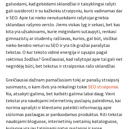
galvodami, kad gebėdami sklandžiai ir taisyklingai rašyti
gali susidoroti ir su kažkokiu straipsniu, kuris vadinamas dar
ir SEO. Apie tai nieko nenutuokdami rašytojai griebia
sklandaus rašymo verslo. Jiems viskas lyg ir sekasi, bet kas
kita yra užsakovams, kurie mėgindami sutaupyti, renkasi
gimnazistų ar studentų rašliavas, kurios, gal būt, visiškai
nieko bendro neturi su SEO ir yra tik gražiai parašytas
tekstas. O kur teksto vidinė energija ir sąsajos pagal
raktinius žodžius? Greičiausiai, kad rašytojai apie tai gali net
negirdėję būti, bet tekstus ir straipsnius rašo sklandžiai.
Greičiausiai dažnam pamačiusiam tokį ar panašų straipsnį
susimasto, o kam išvis yra reikalingi tokie
SEO straipsniai
.
Na, atsakyti galima, bet kalbėti galima labai daug. Vieni
tekstai yra naudojami internetinių puslapių paleidimui, kai
norima aprašyti ir klientams pateikti informaciją apie
siūlomas paslaugas ar parduodamus produktus. Kiti tekstai
naudojami bloguose, internetinių svetainių kataloguose,
kuriuose yra jau talpinami patys puslapiai ir juose