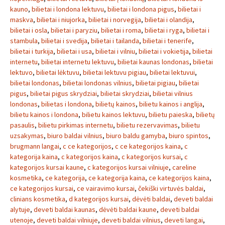
kauno
,
bilietai i londona lektuvu
,
bilietai i londona pigus
,
bilietai i
maskva
,
bilietai i niujorka
,
bilietai i norvegija
,
bilietai i olandija
,
bilietai i osla
,
bilietai i paryziu
,
bilietai i roma
,
bilietai i ryga
,
bilietai i
stambula
,
bilietai i svedija
,
bilietai i tailanda
,
bilietai i tenerife
,
bilietai i turkija
,
bilietai i usa
,
bilietai i vilniu
,
bilietai i vokietija
,
bilietai
internetu
,
bilietai internetu lektuvu
,
bilietai kaunas londonas
,
bilietai
lektuvo
,
bilietai lėktuvu
,
bilietai lektuvu pigiau
,
bilietai lektuvui
,
bilietai londonas
,
bilietai londonas vilnius
,
bilietai pigiau
,
bilietai
pigus
,
bilietai pigus skrydziai
,
bilietai skrydziai
,
bilietai vilnius
londonas
,
bilietas i londona
,
bilietų kainos
,
bilietu kainos i anglija
,
bilietu kainos i londona
,
bilietu kainos lektuvu
,
bilietu paieska
,
bilietų
pasaulis
,
bilietu pirkimas internetu
,
bilietu rezervavimas
,
bilietu
uzsakymas
,
biuro baldai vilnius
,
biuro baldu gamyba
,
biuro spintos
,
brugmann langai
,
c ce kategorijos
,
c ce kategorijos kaina
,
c
kategorija kaina
,
c kategorijos kaina
,
c kategorijos kursai
,
c
kategorijos kursai kaune
,
c kategorijos kursai vilniuje
,
careline
kosmetika
,
ce kategorija
,
ce kategorija kaina
,
ce kategorijos kaina
,
ce kategorijos kursai
,
ce vairavimo kursai
,
čekiški virtuvės baldai
,
clinians kosmetika
,
d kategorijos kursai
,
dėvėti baldai
,
deveti baldai
alytuje
,
deveti baldai kaunas
,
dėvėti baldai kaune
,
deveti baldai
utenoje
,
deveti baldai vilniuje
,
deveti baldai vilnius
,
deveti langai
,