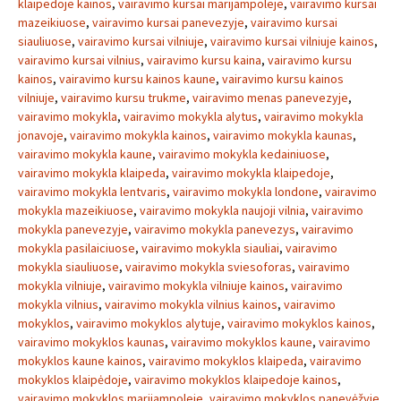
klaipedoje kainos
,
vairavimo kursai marijampoleje
,
vairavimo kursai
mazeikiuose
,
vairavimo kursai panevezyje
,
vairavimo kursai
siauliuose
,
vairavimo kursai vilniuje
,
vairavimo kursai vilniuje kainos
,
vairavimo kursai vilnius
,
vairavimo kursu kaina
,
vairavimo kursu
kainos
,
vairavimo kursu kainos kaune
,
vairavimo kursu kainos
vilniuje
,
vairavimo kursu trukme
,
vairavimo menas panevezyje
,
vairavimo mokykla
,
vairavimo mokykla alytus
,
vairavimo mokykla
jonavoje
,
vairavimo mokykla kainos
,
vairavimo mokykla kaunas
,
vairavimo mokykla kaune
,
vairavimo mokykla kedainiuose
,
vairavimo mokykla klaipeda
,
vairavimo mokykla klaipedoje
,
vairavimo mokykla lentvaris
,
vairavimo mokykla londone
,
vairavimo
mokykla mazeikiuose
,
vairavimo mokykla naujoji vilnia
,
vairavimo
mokykla panevezyje
,
vairavimo mokykla panevezys
,
vairavimo
mokykla pasilaiciuose
,
vairavimo mokykla siauliai
,
vairavimo
mokykla siauliuose
,
vairavimo mokykla sviesoforas
,
vairavimo
mokykla vilniuje
,
vairavimo mokykla vilniuje kainos
,
vairavimo
mokykla vilnius
,
vairavimo mokykla vilnius kainos
,
vairavimo
mokyklos
,
vairavimo mokyklos alytuje
,
vairavimo mokyklos kainos
,
vairavimo mokyklos kaunas
,
vairavimo mokyklos kaune
,
vairavimo
mokyklos kaune kainos
,
vairavimo mokyklos klaipeda
,
vairavimo
mokyklos klaipėdoje
,
vairavimo mokyklos klaipedoje kainos
,
vairavimo mokyklos marijampoleje
,
vairavimo mokyklos panevėžyje
,