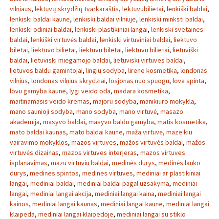
vilniaus
,
lėktuvų skrydžių tvarkaraštis
,
lektuvubilietai
,
lenkiški baldai
,
lenkiski baldai kaune
,
lenkiski baldai vilniuje
,
lenkiski minksti baldai
,
lenkiski odiniai baldai
,
lenkiski plastikiniai langai
,
lenkiski svetaines
baldai
,
lenkiški virtuvės baldai
,
lenkiski virtuviniai baldai
,
liektuvo
biletai
,
liektuvo bilietai
,
liektuvu biletai
,
liektuvu bilietai
,
lietuviški
baldai
,
lietuviski miegamojo baldai
,
lietuviski virtuves baldai
,
lietuvos baldu gamintojai
,
lingiu sodyba
,
lirene kosmetika
,
londonas
vilnius
,
londonas vilnius skrydziai
,
losjonas nuo spuogu
,
lova spinta
,
lovu gamyba kaune
,
lygi veido oda
,
madara kosmetika
,
maitinamasis veido kremas
,
majoru sodyba
,
manikiuro mokykla
,
mano saunioji sodyba
,
mano sodyba
,
mano virtuvė
,
masazo
akademija
,
masyvo baldai
,
masyvo baldu gamyba
,
matis kosmetika
,
mato baldai kaunas
,
mato baldai kaune
,
maža virtuvė
,
mazeikiu
vairavimo mokyklos
,
mazos virtuves
,
mažos virtuvės baldai
,
mažos
virtuvės dizainas
,
mazos virtuves interjeras
,
mazos virtuves
isplanavimas
,
mazu virtuviu baldai
,
medinės durys
,
medinės lauko
durys
,
medines spintos
,
medines virtuves
,
mediniai ar plastikiniai
langai
,
mediniai baldai
,
mediniai baldai pagal uzsakyma
,
mediniai
langai
,
mediniai langai akcija
,
mediniai langai kaina
,
mediniai langai
kainos
,
mediniai langai kaunas
,
mediniai langai kaune
,
mediniai langai
klaipeda
,
mediniai langai klaipedoje
,
mediniai langai su stiklo