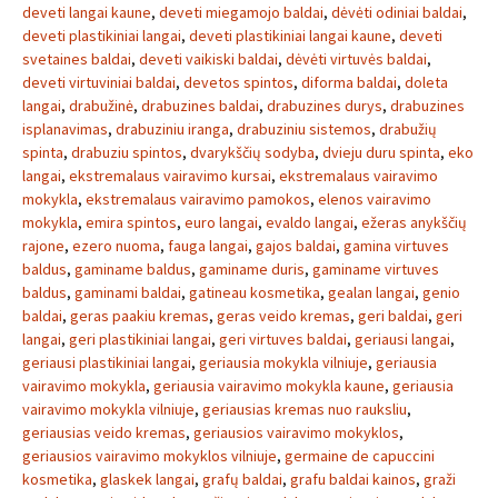
deveti langai kaune
,
deveti miegamojo baldai
,
dėvėti odiniai baldai
,
deveti plastikiniai langai
,
deveti plastikiniai langai kaune
,
deveti
svetaines baldai
,
deveti vaikiski baldai
,
dėvėti virtuvės baldai
,
deveti virtuviniai baldai
,
devetos spintos
,
diforma baldai
,
doleta
langai
,
drabužinė
,
drabuzines baldai
,
drabuzines durys
,
drabuzines
isplanavimas
,
drabuziniu iranga
,
drabuziniu sistemos
,
drabužių
spinta
,
drabuziu spintos
,
dvarykščių sodyba
,
dvieju duru spinta
,
eko
langai
,
ekstremalaus vairavimo kursai
,
ekstremalaus vairavimo
mokykla
,
ekstremalaus vairavimo pamokos
,
elenos vairavimo
mokykla
,
emira spintos
,
euro langai
,
evaldo langai
,
ežeras anykščių
rajone
,
ezero nuoma
,
fauga langai
,
gajos baldai
,
gamina virtuves
baldus
,
gaminame baldus
,
gaminame duris
,
gaminame virtuves
baldus
,
gaminami baldai
,
gatineau kosmetika
,
gealan langai
,
genio
baldai
,
geras paakiu kremas
,
geras veido kremas
,
geri baldai
,
geri
langai
,
geri plastikiniai langai
,
geri virtuves baldai
,
geriausi langai
,
geriausi plastikiniai langai
,
geriausia mokykla vilniuje
,
geriausia
vairavimo mokykla
,
geriausia vairavimo mokykla kaune
,
geriausia
vairavimo mokykla vilniuje
,
geriausias kremas nuo rauksliu
,
geriausias veido kremas
,
geriausios vairavimo mokyklos
,
geriausios vairavimo mokyklos vilniuje
,
germaine de capuccini
kosmetika
,
glaskek langai
,
grafų baldai
,
grafu baldai kainos
,
graži