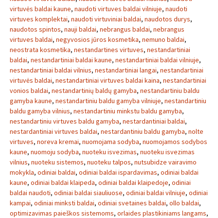
virtuvės baldai kaune
,
naudoti virtuves baldai vilniuje
,
naudoti
virtuves komplektai
,
naudoti virtuviniai baldai
,
naudotos durys
,
naudotos spintos
,
nauji baldai
,
nebrangus baldai
,
nebrangus
virtuves baldai
,
negyvosios jūros kosmetika
,
nemuno baldai
,
neostrata kosmetika
,
nestandartines virtuves
,
nestandartiniai
baldai
,
nestandartiniai baldai kaune
,
nestandartiniai baldai vilniuje
,
nestandartiniai baldai vilnius
,
nestandartiniai langai
,
nestandartiniai
virtuvės baldai
,
nestandartiniai virtuves baldai kaina
,
nestandartiniai
vonios baldai
,
nestandartinių baldų gamyba
,
nestandartiniu baldu
gamyba kaune
,
nestandartiniu baldu gamyba vilniuje
,
nestandartiniu
baldu gamyba vilnius
,
nestandartiniu minkstu baldu gamyba
,
nestandartiniu virtuves baldu gamyba
,
nestardantiniai baldai
,
nestardantiniai virtuves baldai
,
nestardantiniu baldu gamyba
,
nolte
virtuves
,
noreva kremai
,
nuomojama sodyba
,
nuomojamos sodybos
kaune
,
nuomoju sodyba
,
nuoteku isvezimas
,
nuoteku isvezimas
vilnius
,
nuoteku sistemos
,
nuoteku talpos
,
nutsubidze vairavimo
mokykla
,
odiniai baldai
,
odiniai baldai ispardavimas
,
odiniai baldai
kaune
,
odiniai baldai klaipeda
,
odiniai baldai klaipedoje
,
odiniai
baldai naudoti
,
odiniai baldai siauliuose
,
odiniai baldai vilniuje
,
odiniai
kampai
,
odiniai minksti baldai
,
odiniai svetaines baldai
,
ollo baldai
,
optimizavimas paieškos sistemoms
,
orlaides plastikiniams langams
,