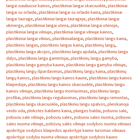
langai siauliuose kainos
,
plastikiniai langai skaiciuokle
,
plastikiniai
langai su orlaide
,
plastikiniai langai su orlaide kaina
,
plastikiniai
langai taurage
,
plastikiniai langai taurageje
,
plastikiniai langai
ukmerge
,
plastikiniai langai utena
,
plastikiniai langai utenoje
,
plastikiniai langai vilniuje
,
plastikiniai langai vilniuje kainos
,
plastikiniai langai vilnius
,
plastikiniailangai
,
plastikinio lango kaina
,
plastikinis langas
,
plastikinis langas kaina
,
plastikinių langų
,
plastikiniu langu akcijos
,
plastikiniu langu apdaila
,
plastikiniu langu
dalys
,
plastikiniu langu gamintojai
,
plastikinių langų gamyba
,
plastikiniu langu gamyba kaune
,
plastikiniu langu gamyba vilniuje
,
plastikinių langų išpardavimas
,
plastikinių langų kaina
,
plastikinių
langų kainos
,
plastikiniu langu kainos kaune
,
plastikiniu langu kainos
klaipedoje
,
plastikiniu langu kainos skaiciuokle
,
plastikiniu langu
kainos vilniuje
,
plastikiniu langu montavimas
,
plastikiniu langu
profiliai
,
plastikiniu langu reguliavimas
,
plastikiniu langu remontas
,
plastikiniu langu skaiciuokle
,
plastikiniu langu spalvos
,
pleiskanoja
veido oda
,
plokstes baldams kaina
,
plunges baldai
,
pobuviu sale
,
pobuviu sale vilniuje
,
pobuviu sales
,
pobuviu sales nuoma
,
pobuviu
sales nuoma vilniuje
,
pobūvių salės vilniuje sodybos nuoma vilniaus
apskrityje sodybos klaipedos apskrityje kaimo turizmas vilniaus
apskrityje sodybu nuoma vilniaus apskrityje sodybos kauno