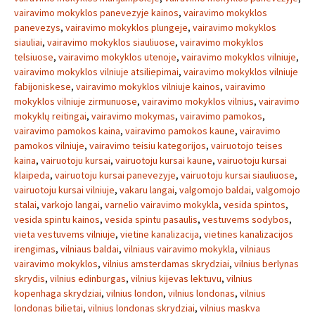
vairavimo mokyklos panevezyje kainos
,
vairavimo mokyklos
panevezys
,
vairavimo mokyklos plungeje
,
vairavimo mokyklos
siauliai
,
vairavimo mokyklos siauliuose
,
vairavimo mokyklos
telsiuose
,
vairavimo mokyklos utenoje
,
vairavimo mokyklos vilniuje
,
vairavimo mokyklos vilniuje atsiliepimai
,
vairavimo mokyklos vilniuje
fabijoniskese
,
vairavimo mokyklos vilniuje kainos
,
vairavimo
mokyklos vilniuje zirmunuose
,
vairavimo mokyklos vilnius
,
vairavimo
mokyklų reitingai
,
vairavimo mokymas
,
vairavimo pamokos
,
vairavimo pamokos kaina
,
vairavimo pamokos kaune
,
vairavimo
pamokos vilniuje
,
vairavimo teisiu kategorijos
,
vairuotojo teises
kaina
,
vairuotoju kursai
,
vairuotoju kursai kaune
,
vairuotoju kursai
klaipeda
,
vairuotoju kursai panevezyje
,
vairuotoju kursai siauliuose
,
vairuotoju kursai vilniuje
,
vakaru langai
,
valgomojo baldai
,
valgomojo
stalai
,
varkojo langai
,
varnelio vairavimo mokykla
,
vesida spintos
,
vesida spintu kainos
,
vesida spintu pasaulis
,
vestuvems sodybos
,
vieta vestuvems vilniuje
,
vietine kanalizacija
,
vietines kanalizacijos
irengimas
,
vilniaus baldai
,
vilniaus vairavimo mokykla
,
vilniaus
vairavimo mokyklos
,
vilnius amsterdamas skrydziai
,
vilnius berlynas
skrydis
,
vilnius edinburgas
,
vilnius kijevas lektuvu
,
vilnius
kopenhaga skrydziai
,
vilnius london
,
vilnius londonas
,
vilnius
londonas bilietai
,
vilnius londonas skrydziai
,
vilnius maskva