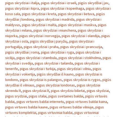
pigus skrydziai i italija
,
pigus skrydziai i izraeli
,
pigūs skrydžiai į jav
,
pigus skrydziai i kipra
,
pigus skrydziai i kopenhaga
,
pigus skrydziai i
koso sala
,
pigus skrydziai i kreta
,
pigus skrydziai i lietuva
,
pigūs
skrydžiai į londoną
,
pigus skrydziai i madrida
,
pigus skrydziai i
maldyvus
,
pigus skrydziai i malta
,
pigus skrydziai i maskva
,
pigus
skrydziai i milana
,
pigus skrydziai i miunchena
,
pigus skrydziai i
niujorka
,
pigus skrydziai i norvegija
,
pigus skrydziai i olandija
,
pigus
skrydziai i osla
,
pigūs skrydžiai į paryžių
,
pigus skrydziai i
portugalija
,
pigus skrydziai i praha
,
pigus skrydziai i prancuzija
,
pigūs skrydžiai į romą
,
pigus skrydziai i ryga
,
pigus skrydziai i
sicilija
,
pigus skrydziai i stambula
,
pigus skrydziai i stokholma
,
pigus
skrydziai i svedija
,
pigus skrydziai i tailanda
,
pigus skrydziai i
tenerife
,
pigus skrydziai i turkija
,
pigus skrydziai i vilniu
,
pigus
skrydziai i vokietija
,
pigūs skrydžiai iš kauno
,
pigus skrydziai is
londono
,
pigus skrydziai is palangos
,
pigus skrydziai is rygos
,
pigūs
skrydžiai iš vilniaus
,
pigus skrydziai londonas
,
pigus skrydziai
skrendu lt
,
pigus skrydziai.lt
,
pigus skrydziu bilietai
,
pigus skydziai
,
pigus srydziai
,
pigus stalai
,
pigus svetaines baldai
,
pigūs virtuvės
baldai
,
pigus virtuves baldai internetu
,
pigus virtuves baldai kaina
,
pigus virtuves baldai kaune
,
pigus virtuves baldai vilniuje
,
pigus
virtuves komplektai
,
pigus virtuviniai baldai
,
pigus virtuviniai