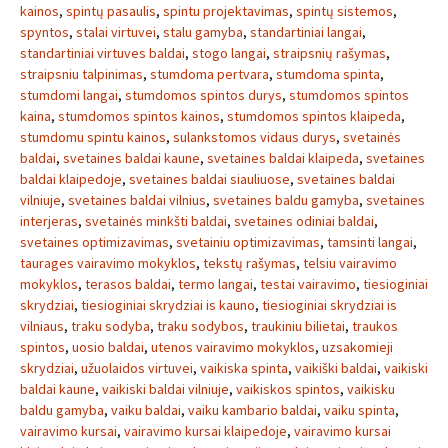
kainos
,
spintų pasaulis
,
spintu projektavimas
,
spintų sistemos
,
spyntos
,
stalai virtuvei
,
stalu gamyba
,
standartiniai langai
,
standartiniai virtuves baldai
,
stogo langai
,
straipsnių rašymas
,
straipsniu talpinimas
,
stumdoma pertvara
,
stumdoma spinta
,
stumdomi langai
,
stumdomos spintos durys
,
stumdomos spintos
kaina
,
stumdomos spintos kainos
,
stumdomos spintos klaipeda
,
stumdomu spintu kainos
,
sulankstomos vidaus durys
,
svetainės
baldai
,
svetaines baldai kaune
,
svetaines baldai klaipeda
,
svetaines
baldai klaipedoje
,
svetaines baldai siauliuose
,
svetaines baldai
vilniuje
,
svetaines baldai vilnius
,
svetaines baldu gamyba
,
svetaines
interjeras
,
svetainės minkšti baldai
,
svetaines odiniai baldai
,
svetaines optimizavimas
,
svetainiu optimizavimas
,
tamsinti langai
,
taurages vairavimo mokyklos
,
tekstų rašymas
,
telsiu vairavimo
mokyklos
,
terasos baldai
,
termo langai
,
testai vairavimo
,
tiesioginiai
skrydziai
,
tiesioginiai skrydziai is kauno
,
tiesioginiai skrydziai is
vilniaus
,
traku sodyba
,
traku sodybos
,
traukiniu bilietai
,
traukos
spintos
,
uosio baldai
,
utenos vairavimo mokyklos
,
uzsakomieji
skrydziai
,
užuolaidos virtuvei
,
vaikiska spinta
,
vaikiški baldai
,
vaikiski
baldai kaune
,
vaikiski baldai vilniuje
,
vaikiskos spintos
,
vaikisku
baldu gamyba
,
vaiku baldai
,
vaiku kambario baldai
,
vaiku spinta
,
vairavimo kursai
,
vairavimo kursai klaipedoje
,
vairavimo kursai