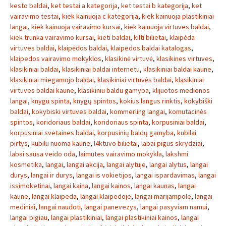
kesto baldai
,
ket testai a kategorija
,
ket testai b kategorija
,
ket
vairavimo testai
,
kiek kainuoja c kategorija
,
kiek kainuoja plastikiniai
langai
,
kiek kainuoja vairavimo kursai
,
kiek kainuoja virtuves baldai
,
kiek trunka vairavimo kursai
,
kieti baldai
,
kilti bilietai
,
klaipėda
virtuves baldai
,
klaipėdos baldai
,
klaipedos baldai katalogas
,
klaipedos vairavimo mokyklos
,
klasikinė virtuvė
,
klasikines virtuves
,
klasikiniai baldai
,
klasikiniai baldai internetu
,
klasikiniai baldai kaune
,
klasikiniai miegamojo baldai
,
klasikiniai virtuvės baldai
,
klasikiniai
virtuves baldai kaune
,
klasikiniu baldu gamyba
,
klijuotos medienos
langai
,
knygu spinta
,
knygų spintos
,
kokius langus rinktis
,
kokybiški
baldai
,
kokybiski virtuves baldai
,
kommerling langai
,
komutacinės
spintos
,
koridoriaus baldai
,
koridoriaus spinta
,
korpusiniai baldai
,
korpusiniai svetaines baldai
,
korpusinių baldų gamyba
,
kubilai
pirtys
,
kubilu nuoma kaune
,
l4ktuvo bilietai
,
labai pigus skrydziai
,
labai sausa veido oda
,
laimutes vairavimo mokykla
,
lakshmi
kosmetika
,
langai
,
langai akcija
,
langai alytuje
,
langai alytus
,
langai
durys
,
langai ir durys
,
langai is vokietijos
,
langai ispardavimas
,
langai
issimoketinai
,
langai kaina
,
langai kainos
,
langai kaunas
,
langai
kaune
,
langai klaipeda
,
langai klaipedoje
,
langai marijampole
,
langai
mediniai
,
langai naudoti
,
langai panevezys
,
langai pasyviam namui
,
langai pigiau
,
langai plastikiniai
,
langai plastikiniai kainos
,
langai