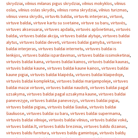
skrydziai
,
vilnius milanas pigus skrydziai
,
vilnius mokyklos
,
vilnius
oslas
,
vilnius oslas skrydis
,
vilnius roma skrydziai
,
vilnius turizmas
,
vilnius viena skrydis
,
virtuv4s baldai
,
virtuv4s interjeras
,
virtuvė
,
virtuve baldai
,
virtuve kartu su svetaine
,
virtuve su baru
,
virtuvės
,
virtuves aksesuarai
,
virtuves apdaila
,
virtuvės apšvietimas
,
virtuvės
baldai
,
virtuves baldai akcija
,
virtuves baldai alytuje
,
virtuves baldai
alytus
,
virtuves baldai deveti
,
virtuves baldai gamyba
,
virtuves
baldai interjeras
,
virtuves baldai internetu
,
virtuves baldai is
lenkijos
,
virtuves baldai ispardavimas
,
virtuves baldai issimoketinai
,
virtuvės baldai kaina
,
virtuves baldai kainos
,
virtuvės baldai kaunas
,
virtuvės baldai kaune
,
virtuves baldai kaune kainos
,
virtuves baldai
kaune pigiai
,
virtuvės baldai klaipėda
,
virtuves baldai klaipedoje
,
virtuvės baldai komplektai
,
virtuves baldai marijampoleje
,
virtuves
baldai mazai virtuvei
,
virtuves baldai naudoti
,
virtuves baldai pagal
uzsakyma
,
virtuves baldai pagal uzsakyma kaune
,
virtuves baldai
panevezyje
,
virtuves baldai panevezys
,
virtuves baldai pigiai
,
virtuves baldai pigiau
,
virtuvės baldai šiauliai
,
virtuvės baldai
šiauliuose
,
virtuves baldai su baru
,
virtuves baldai supermama
,
virtuvės baldai vilniuje
,
virtuvės baldai vilnius
,
virtuvės baldai vokė
,
virtuves baldai.lt
,
virtuves baldu breziniai
,
virtuves baldu dizainas
,
virtuves baldu furnitura
,
virtuves baldu gamintojai
,
virtuvės baldų