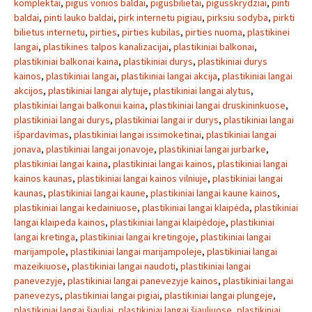
komplektai
,
pigus vonios baldai
,
pigusbilietai
,
pigusskrydziai
,
pinti
baldai
,
pinti lauko baldai
,
pirk internetu pigiau
,
pirksiu sodyba
,
pirkti
bilietus internetu
,
pirties
,
pirties kubilas
,
pirties nuoma
,
plastikinei
langai
,
plastikines talpos kanalizacijai
,
plastikiniai balkonai
,
plastikiniai balkonai kaina
,
plastikiniai durys
,
plastikiniai durys
kainos
,
plastikiniai langai
,
plastikiniai langai akcija
,
plastikiniai langai
akcijos
,
plastikiniai langai alytuje
,
plastikiniai langai alytus
,
plastikiniai langai balkonui kaina
,
plastikiniai langai druskininkuose
,
plastikiniai langai durys
,
plastikiniai langai ir durys
,
plastikiniai langai
išpardavimas
,
plastikiniai langai issimoketinai
,
plastikiniai langai
jonava
,
plastikiniai langai jonavoje
,
plastikiniai langai jurbarke
,
plastikiniai langai kaina
,
plastikiniai langai kainos
,
plastikiniai langai
kainos kaunas
,
plastikiniai langai kainos vilniuje
,
plastikiniai langai
kaunas
,
plastikiniai langai kaune
,
plastikiniai langai kaune kainos
,
plastikiniai langai kedainiuose
,
plastikiniai langai klaipėda
,
plastikiniai
langai klaipeda kainos
,
plastikiniai langai klaipėdoje
,
plastikiniai
langai kretinga
,
plastikiniai langai kretingoje
,
plastikiniai langai
marijampole
,
plastikiniai langai marijampoleje
,
plastikiniai langai
mazeikiuose
,
plastikiniai langai naudoti
,
plastikiniai langai
panevezyje
,
plastikiniai langai panevezyje kainos
,
plastikiniai langai
panevezys
,
plastikiniai langai pigiai
,
plastikiniai langai plungeje
,
plastikiniai langai šiauliai
,
plastikiniai langai šiauliuose
,
plastikiniai