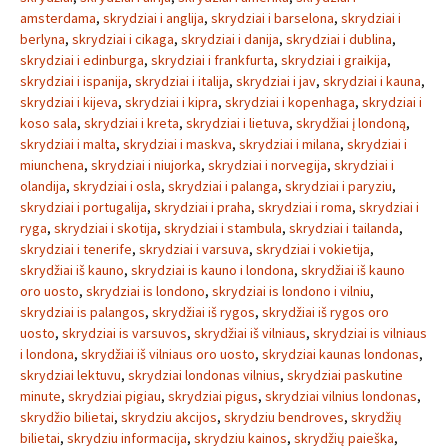
amsterdama
,
skrydziai i anglija
,
skrydziai i barselona
,
skrydziai i
berlyna
,
skrydziai i cikaga
,
skrydziai i danija
,
skrydziai i dublina
,
skrydziai i edinburga
,
skrydziai i frankfurta
,
skrydziai i graikija
,
skrydziai i ispanija
,
skrydziai i italija
,
skrydziai i jav
,
skrydziai i kauna
,
skrydziai i kijeva
,
skrydziai i kipra
,
skrydziai i kopenhaga
,
skrydziai i
koso sala
,
skrydziai i kreta
,
skrydziai i lietuva
,
skrydžiai į londoną
,
skrydziai i malta
,
skrydziai i maskva
,
skrydziai i milana
,
skrydziai i
miunchena
,
skrydziai i niujorka
,
skrydziai i norvegija
,
skrydziai i
olandija
,
skrydziai i osla
,
skrydziai i palanga
,
skrydziai i paryziu
,
skrydziai i portugalija
,
skrydziai i praha
,
skrydziai i roma
,
skrydziai i
ryga
,
skrydziai i skotija
,
skrydziai i stambula
,
skrydziai i tailanda
,
skrydziai i tenerife
,
skrydziai i varsuva
,
skrydziai i vokietija
,
skrydžiai iš kauno
,
skrydziai is kauno i londona
,
skrydžiai iš kauno
oro uosto
,
skrydziai is londono
,
skrydziai is londono i vilniu
,
skrydziai is palangos
,
skrydžiai iš rygos
,
skrydžiai iš rygos oro
uosto
,
skrydziai is varsuvos
,
skrydžiai iš vilniaus
,
skrydziai is vilniaus
i londona
,
skrydžiai iš vilniaus oro uosto
,
skrydziai kaunas londonas
,
skrydziai lektuvu
,
skrydziai londonas vilnius
,
skrydziai paskutine
minute
,
skrydziai pigiau
,
skrydziai pigus
,
skrydziai vilnius londonas
,
skrydžio bilietai
,
skrydziu akcijos
,
skrydziu bendroves
,
skrydžių
bilietai
,
skrydziu informacija
,
skrydziu kainos
,
skrydžių paieška
,