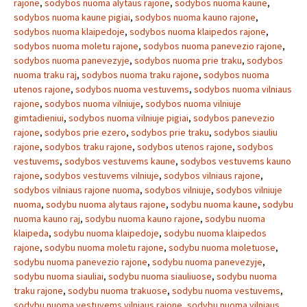
rajone
,
sodybos nuoma alytaus rajone
,
sodybos nuoma kaune
,
sodybos nuoma kaune pigiai
,
sodybos nuoma kauno rajone
,
sodybos nuoma klaipedoje
,
sodybos nuoma klaipedos rajone
,
sodybos nuoma moletu rajone
,
sodybos nuoma panevezio rajone
,
sodybos nuoma panevezyje
,
sodybos nuoma prie traku
,
sodybos
nuoma traku raj
,
sodybos nuoma traku rajone
,
sodybos nuoma
utenos rajone
,
sodybos nuoma vestuvems
,
sodybos nuoma vilniaus
rajone
,
sodybos nuoma vilniuje
,
sodybos nuoma vilniuje
gimtadieniui
,
sodybos nuoma vilniuje pigiai
,
sodybos panevezio
rajone
,
sodybos prie ezero
,
sodybos prie traku
,
sodybos siauliu
rajone
,
sodybos traku rajone
,
sodybos utenos rajone
,
sodybos
vestuvems
,
sodybos vestuvems kaune
,
sodybos vestuvems kauno
rajone
,
sodybos vestuvems vilniuje
,
sodybos vilniaus rajone
,
sodybos vilniaus rajone nuoma
,
sodybos vilniuje
,
sodybos vilniuje
nuoma
,
sodybu nuoma alytaus rajone
,
sodybu nuoma kaune
,
sodybu
nuoma kauno raj
,
sodybu nuoma kauno rajone
,
sodybu nuoma
klaipeda
,
sodybu nuoma klaipedoje
,
sodybu nuoma klaipedos
rajone
,
sodybu nuoma moletu rajone
,
sodybu nuoma moletuose
,
sodybu nuoma panevezio rajone
,
sodybu nuoma panevezyje
,
sodybu nuoma siauliai
,
sodybu nuoma siauliuose
,
sodybu nuoma
traku rajone
,
sodybu nuoma trakuose
,
sodybu nuoma vestuvems
,
sodybu nuoma vestuvems vilniaus rajone
,
sodybu nuoma vilniaus