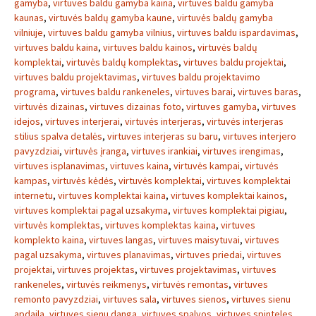
gamyba
,
virtuves baldu gamyba kaina
,
virtuves baldu gamyba
kaunas
,
virtuvės baldų gamyba kaune
,
virtuvės baldų gamyba
vilniuje
,
virtuves baldu gamyba vilnius
,
virtuves baldu ispardavimas
,
virtuves baldu kaina
,
virtuves baldu kainos
,
virtuvės baldų
komplektai
,
virtuvės baldų komplektas
,
virtuves baldu projektai
,
virtuves baldu projektavimas
,
virtuves baldu projektavimo
programa
,
virtuves baldu rankeneles
,
virtuves barai
,
virtuves baras
,
virtuvės dizainas
,
virtuves dizainas foto
,
virtuves gamyba
,
virtuves
idejos
,
virtuves interjerai
,
virtuvės interjeras
,
virtuvės interjeras
stilius spalva detalės
,
virtuves interjeras su baru
,
virtuves interjero
pavyzdziai
,
virtuvės įranga
,
virtuves irankiai
,
virtuves irengimas
,
virtuves isplanavimas
,
virtuves kaina
,
virtuvės kampai
,
virtuvės
kampas
,
virtuvės kėdės
,
virtuvės komplektai
,
virtuves komplektai
internetu
,
virtuves komplektai kaina
,
virtuves komplektai kainos
,
virtuves komplektai pagal uzsakyma
,
virtuves komplektai pigiau
,
virtuvės komplektas
,
virtuves komplektas kaina
,
virtuves
komplekto kaina
,
virtuves langas
,
virtuves maisytuvai
,
virtuves
pagal uzsakyma
,
virtuves planavimas
,
virtuves priedai
,
virtuves
projektai
,
virtuves projektas
,
virtuves projektavimas
,
virtuves
rankeneles
,
virtuvės reikmenys
,
virtuvės remontas
,
virtuves
remonto pavyzdziai
,
virtuves sala
,
virtuves sienos
,
virtuves sienu
apdaila
,
virtuves sienu danga
,
virtuves spalvos
,
virtuves spinteles
,