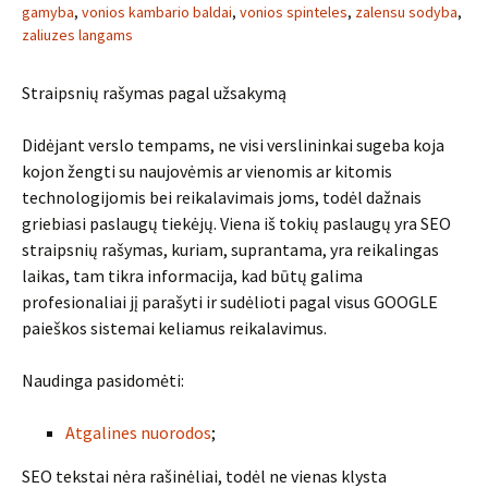
gamyba
,
vonios kambario baldai
,
vonios spinteles
,
zalensu sodyba
,
zaliuzes langams
Straipsnių rašymas pagal užsakymą
Didėjant verslo tempams, ne visi verslininkai sugeba koja
kojon žengti su naujovėmis ar vienomis ar kitomis
technologijomis bei reikalavimais joms, todėl dažnais
griebiasi paslaugų tiekėjų. Viena iš tokių paslaugų yra SEO
straipsnių rašymas, kuriam, suprantama, yra reikalingas
laikas, tam tikra informacija, kad būtų galima
profesionaliai jį parašyti ir sudėlioti pagal visus GOOGLE
paieškos sistemai keliamus reikalavimus.
Naudinga pasidomėti:
Atgalines nuorodos
;
SEO tekstai nėra rašinėliai, todėl ne vienas klysta