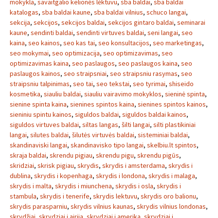
mokykla
,
savaitgalio kelionės lėktuvu
,
sba baldai
,
sba baldai
katalogas
,
sba baldai kaune
,
sba baldai vilnius
,
schuco langai
,
sekcija
,
sekcijos
,
sekcijos baldai
,
sekcijos gintaro baldai
,
seminarai
kaune
,
sendinti baldai
,
sendinti virtuves baldai
,
seni langai
,
seo
kaina
,
seo kainos
,
seo kas tai
,
seo konsultacijos
,
seo marketingas
,
seo mokymai
,
seo optimizacija
,
seo optimizavimas
,
seo
optimizavimas kaina
,
seo paslaugos
,
seo paslaugos kaina
,
seo
paslaugos kainos
,
seo straipsniai
,
seo straipsniu rasymas
,
seo
straipsniu talpinimas
,
seo tai
,
seo tekstai
,
seo tyrimai
,
shiseido
kosmetika
,
siauliu baldai
,
siauliu vairavimo mokyklos
,
sieninė spinta
,
sienine spinta kaina
,
sienines spintos kaina
,
sienines spintos kainos
,
sieniniu spintu kainos
,
siguldos baldai
,
siguldos baldai kainos
,
siguldos virtuves baldai
,
siltas langas
,
šilti langai
,
silti plastikiniai
langai
,
silutes baldai
,
šilutės virtuvės baldai
,
sisteminiai baldai
,
skandinaviski langai
,
skandinavisko tipo langai
,
skelbiu.lt spintos
,
skraja baldai
,
skrendu pigiau
,
skrendu pigu
,
skrendu pigūs
,
skridziai
,
skrisk pigiau
,
skrydis
,
skrydis i amsterdama
,
skrydis i
dublina
,
skrydis i kopenhaga
,
skrydis i londona
,
skrydis i malaga
,
skrydis i malta
,
skrydis i miunchena
,
skrydis i osla
,
skrydis i
stambula
,
skrydis i tenerife
,
skrydis lektuvu
,
skrydis oro balionu
,
skrydis parasparniu
,
skrydis vilnius kaunas
,
skrydis vilnius londonas
,
skrydžiai
,
skrydziai i airija
,
skrydziai i amerika
,
skrydziai i