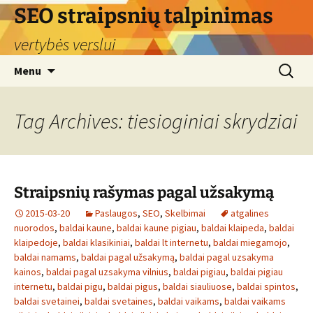
Skip
SEO straipsnių talpinimas
to
vertybės verslui
content
Search
Menu
for:
Tag Archives: tiesioginiai skrydziai
Straipsnių rašymas pagal užsakymą
2015-03-20
Paslaugos
,
SEO
,
Skelbimai
atgalines
nuorodos
,
baldai kaune
,
baldai kaune pigiau
,
baldai klaipeda
,
baldai
klaipedoje
,
baldai klasikiniai
,
baldai lt internetu
,
baldai miegamojo
,
baldai namams
,
baldai pagal užsakymą
,
baldai pagal uzsakyma
kainos
,
baldai pagal uzsakyma vilnius
,
baldai pigiau
,
baldai pigiau
internetu
,
baldai pigu
,
baldai pigus
,
baldai siauliuose
,
baldai spintos
,
baldai svetainei
,
baldai svetaines
,
baldai vaikams
,
baldai vaikams