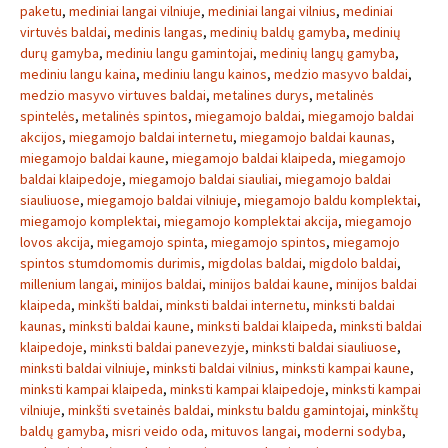
paketu
,
mediniai langai vilniuje
,
mediniai langai vilnius
,
mediniai
virtuvės baldai
,
medinis langas
,
medinių baldų gamyba
,
medinių
durų gamyba
,
mediniu langu gamintojai
,
medinių langų gamyba
,
mediniu langu kaina
,
mediniu langu kainos
,
medzio masyvo baldai
,
medzio masyvo virtuves baldai
,
metalines durys
,
metalinės
spintelės
,
metalinės spintos
,
miegamojo baldai
,
miegamojo baldai
akcijos
,
miegamojo baldai internetu
,
miegamojo baldai kaunas
,
miegamojo baldai kaune
,
miegamojo baldai klaipeda
,
miegamojo
baldai klaipedoje
,
miegamojo baldai siauliai
,
miegamojo baldai
siauliuose
,
miegamojo baldai vilniuje
,
miegamojo baldu komplektai
,
miegamojo komplektai
,
miegamojo komplektai akcija
,
miegamojo
lovos akcija
,
miegamojo spinta
,
miegamojo spintos
,
miegamojo
spintos stumdomomis durimis
,
migdolas baldai
,
migdolo baldai
,
millenium langai
,
minijos baldai
,
minijos baldai kaune
,
minijos baldai
klaipeda
,
minkšti baldai
,
minksti baldai internetu
,
minksti baldai
kaunas
,
minksti baldai kaune
,
minksti baldai klaipeda
,
minksti baldai
klaipedoje
,
minksti baldai panevezyje
,
minksti baldai siauliuose
,
minksti baldai vilniuje
,
minksti baldai vilnius
,
minksti kampai kaune
,
minksti kampai klaipeda
,
minksti kampai klaipedoje
,
minksti kampai
vilniuje
,
minkšti svetainės baldai
,
minkstu baldu gamintojai
,
minkštų
baldų gamyba
,
misri veido oda
,
mituvos langai
,
moderni sodyba
,