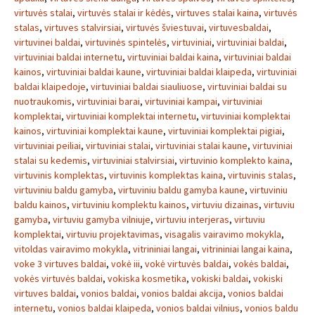
virtuvės stalai
,
virtuvės stalai ir kėdės
,
virtuves stalai kaina
,
virtuvės
stalas
,
virtuves stalvirsiai
,
virtuvės šviestuvai
,
virtuvesbaldai
,
virtuvinei baldai
,
virtuvinės spintelės
,
virtuviniai
,
virtuviniai baldai
,
virtuviniai baldai internetu
,
virtuviniai baldai kaina
,
virtuviniai baldai
kainos
,
virtuviniai baldai kaune
,
virtuviniai baldai klaipeda
,
virtuviniai
baldai klaipedoje
,
virtuviniai baldai siauliuose
,
virtuviniai baldai su
nuotraukomis
,
virtuviniai barai
,
virtuviniai kampai
,
virtuviniai
komplektai
,
virtuviniai komplektai internetu
,
virtuviniai komplektai
kainos
,
virtuviniai komplektai kaune
,
virtuviniai komplektai pigiai
,
virtuviniai peiliai
,
virtuviniai stalai
,
virtuviniai stalai kaune
,
virtuviniai
stalai su kedemis
,
virtuviniai stalvirsiai
,
virtuvinio komplekto kaina
,
virtuvinis komplektas
,
virtuvinis komplektas kaina
,
virtuvinis stalas
,
virtuviniu baldu gamyba
,
virtuviniu baldu gamyba kaune
,
virtuviniu
baldu kainos
,
virtuviniu komplektu kainos
,
virtuviu dizainas
,
virtuviu
gamyba
,
virtuviu gamyba vilniuje
,
virtuviu interjeras
,
virtuviu
komplektai
,
virtuviu projektavimas
,
visagalis vairavimo mokykla
,
vitoldas vairavimo mokykla
,
vitrininiai langai
,
vitrininiai langai kaina
,
voke 3 virtuves baldai
,
vokė iii
,
vokė virtuvės baldai
,
vokės baldai
,
vokės virtuvės baldai
,
vokiska kosmetika
,
vokiski baldai
,
vokiski
virtuves baldai
,
vonios baldai
,
vonios baldai akcija
,
vonios baldai
internetu
,
vonios baldai klaipeda
,
vonios baldai vilnius
,
vonios baldu