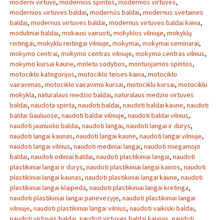
moderni virtuvė
,
modernios spintos
,
modernios virtuves
,
modernios virtuves baldai
,
modernūs baldai
,
modernus svetaines
baldai
,
modernus virtuves baldai
,
modernus virtuves baldai kaina
,
moduliniai baldai
,
mokausi vairuoti
,
mokyklos vilniuje
,
mokyklų
reitingai
,
mokyklu reitingai vilniuje
,
mokymai
,
mokymai seminarai
,
mokymo centrai
,
mokymo centras vilniuje
,
mokymo centras vilnius
,
mokymo kursai kaune
,
moletu sodybos
,
montuojamos spintos
,
motociklo kategorijos
,
motociklo teises kaina
,
motociklo
vairavimas
,
motociklo vairavimo kursai
,
motociklu kursai
,
motociklu
mokykla
,
naturalaus medzio baldai
,
naturalaus medzio virtuves
baldai
,
naudota spinta
,
naudoti baldai
,
naudoti baldai kaune
,
naudoti
baldai šiauliuose
,
naudoti baldai vilniuje
,
naudoti baldai vilnius
,
naudoti jaunuolio baldai
,
naudoti langai
,
naudoti langai ir durys
,
naudoti langai kaunas
,
naudoti langai kaune
,
naudoti langai vilniuje
,
naudoti langai vilnius
,
naudoti mediniai langai
,
naudoti miegamojo
baldai
,
naudoti odiniai baldai
,
naudoti plastikiniai langai
,
naudoti
plastikiniai langai ir durys
,
naudoti plastikiniai langai kainos
,
naudoti
plastikiniai langai kaunas
,
naudoti plastikiniai langai kaune
,
naudoti
plastikiniai langai klaipeda
,
naudoti plastikiniai langai kretinga
,
naudoti plastikiniai langai panevezyje
,
naudoti plastikiniai langai
vilniuje
,
naudoti plastikiniai langai vilnius
,
naudoti vaikiski baldai
,
naudoti virtuvės baldai
,
naudoti virtuves baldai kaunas
,
naudoti