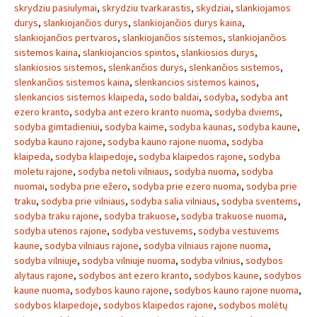
skrydziu pasiulymai
,
skrydziu tvarkarastis
,
skydziai
,
slankiojamos
durys
,
slankiojančios durys
,
slankiojančios durys kaina
,
slankiojančios pertvaros
,
slankiojančios sistemos
,
slankiojančios
sistemos kaina
,
slankiojancios spintos
,
slankiosios durys
,
slankiosios sistemos
,
slenkančios durys
,
slenkančios sistemos
,
slenkančios sistemos kaina
,
slenkancios sistemos kainos
,
slenkancios sistemos klaipeda
,
sodo baldai
,
sodyba
,
sodyba ant
ezero kranto
,
sodyba ant ezero kranto nuoma
,
sodyba dviems
,
sodyba gimtadieniui
,
sodyba kaime
,
sodyba kaunas
,
sodyba kaune
,
sodyba kauno rajone
,
sodyba kauno rajone nuoma
,
sodyba
klaipeda
,
sodyba klaipedoje
,
sodyba klaipedos rajone
,
sodyba
moletu rajone
,
sodyba netoli vilniaus
,
sodyba nuoma
,
sodyba
nuomai
,
sodyba prie ežero
,
sodyba prie ezero nuoma
,
sodyba prie
traku
,
sodyba prie vilniaus
,
sodyba salia vilniaus
,
sodyba sventems
,
sodyba traku rajone
,
sodyba trakuose
,
sodyba trakuose nuoma
,
sodyba utenos rajone
,
sodyba vestuvems
,
sodyba vestuvems
kaune
,
sodyba vilniaus rajone
,
sodyba vilniaus rajone nuoma
,
sodyba vilniuje
,
sodyba vilniuje nuoma
,
sodyba vilnius
,
sodybos
alytaus rajone
,
sodybos ant ezero kranto
,
sodybos kaune
,
sodybos
kaune nuoma
,
sodybos kauno rajone
,
sodybos kauno rajone nuoma
,
sodybos klaipedoje
,
sodybos klaipedos rajone
,
sodybos molėtų