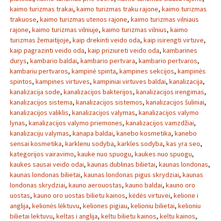
kaimo turizmas trakai
,
kaimo turizmas traku rajone
,
kaimo turizmas
trakuose
,
kaimo turizmas utenos rajone
,
kaimo turizmas vilniaus
rajone
,
kaimo turizmas vilniuje
,
kaimo turizmas vilnius
,
kaimo
turizmas žemaitijoje
,
kaip drekinti veido oda
,
kaip isirengti virtuve
,
kaip pagrazinti veido oda
,
kaip priziureti veido oda
,
kambarines
durys
,
kambario baldai
,
kambario pertvara
,
kambario pertvaros
,
kambariu pertvaros
,
kampinė spinta
,
kampines sekcijos
,
kampinės
spintos
,
kampines virtuves
,
kampiniai virtuves baldai
,
kanalizacija
,
kanalizacija sode
,
kanalizacijos bakterijos
,
kanalizacijos irengimas
,
kanalizacijos sistema
,
kanalizacijos sistemos
,
kanalizacijos šuliniai
,
kanalizacijos valiklis
,
kanalizacijos valymas
,
kanalizacijos valymo
lynas
,
kanalizacijos valymo priemones
,
kanalizacijos vamzdžiai
,
kanalizaciju valymas
,
kanapa baldai
,
kanebo kosmetika
,
kanebo
sensai kosmetika
,
karklenu sodyba
,
karkles sodyba
,
kas yra seo
,
kategorijos vairavimo
,
kauke nuo spuogu
,
kaukes nuo spuogu
,
kaukes sausai veido odai
,
kaunas dublinas bilietai
,
kaunas londonas
,
kaunas londonas bilietai
,
kaunas londonas pigus skrydziai
,
kaunas
londonas skrydziai
,
kauno aerouostas
,
kauno baldai
,
kauno oro
uostas
,
kauno oro uostas bilietu kainos
,
kėdės virtuvei
,
kelione i
anglija
,
kelionės lėktuvu
,
keliones pigiau
,
kelioniu bilietai
,
kelioniu
bilietai lektuvu
,
keltas i anglija
,
keltu bilietu kainos
,
keltu kainos
,