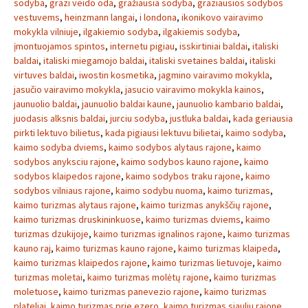
sodyba
,
grazi veido oda
,
gražiausia sodyba
,
graziausios sodybos
vestuvems
,
heinzmann langai
,
i londona
,
ikonikovo vairavimo
mokykla vilniuje
,
ilgakiemio sodyba
,
ilgakiemis sodyba
,
įmontuojamos spintos
,
internetu pigiau
,
isskirtiniai baldai
,
italiski
baldai
,
italiski miegamojo baldai
,
italiski svetaines baldai
,
italiski
virtuves baldai
,
iwostin kosmetika
,
jagmino vairavimo mokykla
,
jasučio vairavimo mokykla
,
jasucio vairavimo mokykla kainos
,
jaunuolio baldai
,
jaunuolio baldai kaune
,
jaunuolio kambario baldai
,
juodasis alksnis baldai
,
jurciu sodyba
,
justluka baldai
,
kada geriausia
pirkti lektuvo bilietus
,
kada pigiausi lektuvu bilietai
,
kaimo sodyba
,
kaimo sodyba dviems
,
kaimo sodybos alytaus rajone
,
kaimo
sodybos anyksciu rajone
,
kaimo sodybos kauno rajone
,
kaimo
sodybos klaipedos rajone
,
kaimo sodybos traku rajone
,
kaimo
sodybos vilniaus rajone
,
kaimo sodybu nuoma
,
kaimo turizmas
,
kaimo turizmas alytaus rajone
,
kaimo turizmas anykščių rajone
,
kaimo turizmas druskininkuose
,
kaimo turizmas dviems
,
kaimo
turizmas dzukijoje
,
kaimo turizmas ignalinos rajone
,
kaimo turizmas
kauno raj
,
kaimo turizmas kauno rajone
,
kaimo turizmas klaipeda
,
kaimo turizmas klaipedos rajone
,
kaimo turizmas lietuvoje
,
kaimo
turizmas moletai
,
kaimo turizmas molėtų rajone
,
kaimo turizmas
moletuose
,
kaimo turizmas panevezio rajone
,
kaimo turizmas
plateliai
,
kaimo turizmas prie ezero
,
kaimo turizmas siauliu rajone
,