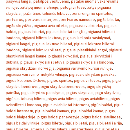
pasyvus langai
,
patalpos vestuvems
,
patalpu nuoma vakareliams
vilniuje
,
patalpų nuoma vilniuje
,
patogi virtuve
,
patys pigiausi
skrydziai
,
pažintinės kelionės lėktuvu
,
persirengimo spinteles
,
pertvaros
,
pertvaros interjere
,
pertvaros namuose
,
pig8s bilietai
,
pig8s skrydžiai
,
pigiausi avia bilietai
,
pigiausi aviabilietai
,
pigiausi
baldai
,
pigiausi bilietai
,
pigiausi bilietai i anglija
,
pigiausi bilietai i
londona
,
pigiausi bilietai lektuvu
,
pigiausi kelioniu pasiulymai
,
pigiausi langai
,
pigiausi lektuvo bilietai
,
pigiausi lektuvo bilietai i
londona
,
pigiausi lektuvu bilietai
,
pigiausi plastikiniai langai
,
pigiausi
plastikiniai langai kaune
,
pigiausi skrydžiai
,
pigiausi skrydziai i
dublina
,
pigiausi skrydziai i lietuva
,
pigiausi skrydziai i londona
,
pigiausi skrydziai i norvegija
,
pigiausi vairavimo kursai vilniuje
,
pigiausia vairavimo mokykla vilniuje
,
pigiausiu skrydziu paieska
,
pigios kelionės lėktuvu
,
pigios spintos
,
pigios virtuves
,
pigiu
,
pigiu
skrydziu bendrove
,
pigiu skrydziu bendroves
,
pigių skrydžių
paieška
,
pigiu skrydziu pasiulymai
,
pigius skrydziai
,
pigu skrydziai
,
pigūs autobusų bilietai
,
pigus avia bilietai
,
pigus aviabilietai
,
pigus
aviabilietai i londona
,
pigus aviabilietai internetu
,
pigūs baldai
,
pigus
baldai internetu
,
pigus baldai kaunas
,
pigus baldai kaune
,
pigus
baldai klaipedoje
,
pigus baldai panevezyje
,
pigus baldai siauliuose
,
pigus baldai vilniuje
,
pigus biletai
,
pigūs bilietai
,
pigus bilietai i airija
,
pigus bilietai i amerika
,
pigus bilietai i amsterdama
,
pigus bilietai i