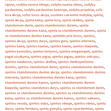
rajone
,
sodybu nuoma vilniuje
,
sodybu nuoma vilnius
,
sodybų
pardavimas
,
sodybu pardavimas lietuvoje
,
sodybu projektai
,
sofa
lova akcija
,
sofos lovos akcija
,
sostines vairavimo mokykla
,
spinta
,
spinta akcija
,
spinta kaina
,
spinta lova
,
spinta skelbiu
,
spinta
stumdomom durim
,
spinta stumdomomis durimis
,
spinta
stumdomomis durimis kaina
,
spinta su stumdomomis durimis
,
spinta
su stumdomomis durimis kaina
,
spintelės prie lovos
,
spintos
,
spintos akcija
,
spintos durys
,
spintos guru
,
spintos internetu
,
spintos kaina
,
spintos kaunas
,
spintos kaune
,
spintos klaipeda
,
spintos komodos
,
spintos lentynos
,
spintos miegamajam
,
spintos
pagal uzsakyma
,
spintos pigiai
,
spintos pigiau
,
spintos sekcijos
,
spintos siauliuose
,
spintos skelbiu
,
spintos slankiojančiomis
durimis
,
spintos stumdomom durim
,
spintos stumdomomis durimis
,
spintos stumdomomis durimis akcija
,
spintos stumdomomis durimis
internetu
,
spintos stumdomomis durimis kaina
,
spintos
stumdomomis durimis kainos
,
spintos stumdomomis durimis
klaipeda
,
spintos stumdomos durys
,
spintos su stumdomom durim
,
spintos su stumdomomis durimis
,
spintos su stumdomomis durimis
kaina
,
spintos su stumdomomis durimis kainos
,
spintos vaikams
,
spintos vesida
,
spintos vidus
,
spintos vilniuje
,
spintos vilnius
,
spintu
durys
,
spintu furnitura
,
spintų gamyba
,
spintu ispardavimas
,
spintu