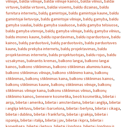
vilniuje
,
baldai vilniuje
,
baldai vilniuje kainos
,
baldai vilnius
,
baldai
virtuvei
,
baldai virtuves
,
baldai visiems
,
baldu dizainas
,
baldu
furnitura internetu
,
baldų gamintojai
,
baldu gamintojai kaune
,
baldu
gamintojai lietuvoje
,
baldu gamintojai vilniuje
,
baldų gamyba
,
baldu
gamyba siauliai
,
baldu gamyba siauliuose
,
baldu gamyba telsiuose
,
baldu gamyba utenoje
,
baldų gamyba vilniuje
,
baldų gamyba vilnius
,
baldu imones kaune
,
baldu ispardavimas
,
baldu isparduotuve
,
baldu
kainos
,
baldų parduotuvė
,
baldų parduotuvės
,
baldu parduotuves
kaune
,
baldu prekyba internetu
,
baldų projektavimas
,
baldu
projektavimas internete
,
baldu projektuotojas
,
baldu rojus
,
baldu
uzsakymas
,
balinantis kremas
,
balkono langai
,
balkono langai
kainos
,
balkono stiklinimas
,
balkono stiklinimas aliuminiu kaina
,
balkono stiklinimas vilniuje
,
balkono stiklinimo kaina
,
balkonų
stiklinimas
,
balkonų stiklinimas kaina
,
balkonu stiklinimas kainos
,
balkonų stiklinimas kaune
,
balkonų stiklinimas vilniuje
,
balkonų
stiklinimas vilniuje kaina
,
balkonu stiklinimas vilnius
,
balkonų
stiklinimo kainos
,
benexere kosmetika
,
beoti kosmetika
,
bilietai i
airija
,
bilietai i amerika
,
bilietai i amsterdama
,
bilietai i anglija
,
bilietai
i anglija lektuvu
,
bilietai i barselona
,
bilietai i berlyna
,
bilietai i cikaga
,
bilietai i dublina
,
bilietai i frankfurta
,
bilietai i graikija
,
bilietai i
ispanija
,
bilietai i italija
,
bilietai į jav
,
bilietai i kipra
,
bilietai i
kopenhaga
,
bilietai i lietuva
,
bilietai į londoną
,
bilietai i londona is