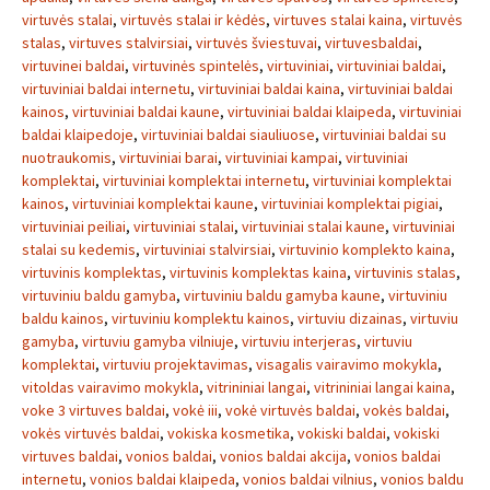
virtuvės stalai
,
virtuvės stalai ir kėdės
,
virtuves stalai kaina
,
virtuvės
stalas
,
virtuves stalvirsiai
,
virtuvės šviestuvai
,
virtuvesbaldai
,
virtuvinei baldai
,
virtuvinės spintelės
,
virtuviniai
,
virtuviniai baldai
,
virtuviniai baldai internetu
,
virtuviniai baldai kaina
,
virtuviniai baldai
kainos
,
virtuviniai baldai kaune
,
virtuviniai baldai klaipeda
,
virtuviniai
baldai klaipedoje
,
virtuviniai baldai siauliuose
,
virtuviniai baldai su
nuotraukomis
,
virtuviniai barai
,
virtuviniai kampai
,
virtuviniai
komplektai
,
virtuviniai komplektai internetu
,
virtuviniai komplektai
kainos
,
virtuviniai komplektai kaune
,
virtuviniai komplektai pigiai
,
virtuviniai peiliai
,
virtuviniai stalai
,
virtuviniai stalai kaune
,
virtuviniai
stalai su kedemis
,
virtuviniai stalvirsiai
,
virtuvinio komplekto kaina
,
virtuvinis komplektas
,
virtuvinis komplektas kaina
,
virtuvinis stalas
,
virtuviniu baldu gamyba
,
virtuviniu baldu gamyba kaune
,
virtuviniu
baldu kainos
,
virtuviniu komplektu kainos
,
virtuviu dizainas
,
virtuviu
gamyba
,
virtuviu gamyba vilniuje
,
virtuviu interjeras
,
virtuviu
komplektai
,
virtuviu projektavimas
,
visagalis vairavimo mokykla
,
vitoldas vairavimo mokykla
,
vitrininiai langai
,
vitrininiai langai kaina
,
voke 3 virtuves baldai
,
vokė iii
,
vokė virtuvės baldai
,
vokės baldai
,
vokės virtuvės baldai
,
vokiska kosmetika
,
vokiski baldai
,
vokiski
virtuves baldai
,
vonios baldai
,
vonios baldai akcija
,
vonios baldai
internetu
,
vonios baldai klaipeda
,
vonios baldai vilnius
,
vonios baldu