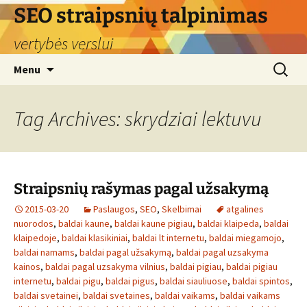
Skip
SEO straipsnių talpinimas
to
vertybės verslui
content
Search
Menu
for:
Tag Archives: skrydziai lektuvu
Straipsnių rašymas pagal užsakymą
2015-03-20
Paslaugos
,
SEO
,
Skelbimai
atgalines
nuorodos
,
baldai kaune
,
baldai kaune pigiau
,
baldai klaipeda
,
baldai
klaipedoje
,
baldai klasikiniai
,
baldai lt internetu
,
baldai miegamojo
,
baldai namams
,
baldai pagal užsakymą
,
baldai pagal uzsakyma
kainos
,
baldai pagal uzsakyma vilnius
,
baldai pigiau
,
baldai pigiau
internetu
,
baldai pigu
,
baldai pigus
,
baldai siauliuose
,
baldai spintos
,
baldai svetainei
,
baldai svetaines
,
baldai vaikams
,
baldai vaikams