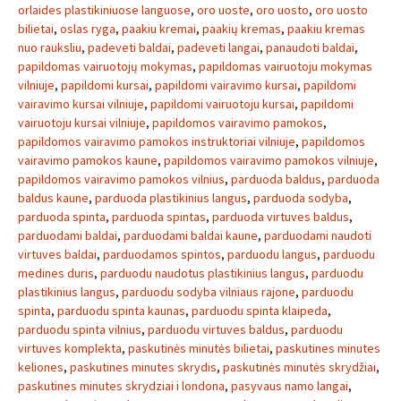
orlaides plastikiniuose languose
,
oro uoste
,
oro uosto
,
oro uosto
bilietai
,
oslas ryga
,
paakiu kremai
,
paakių kremas
,
paakiu kremas
nuo rauksliu
,
padeveti baldai
,
padeveti langai
,
panaudoti baldai
,
papildomas vairuotojų mokymas
,
papildomas vairuotoju mokymas
vilniuje
,
papildomi kursai
,
papildomi vairavimo kursai
,
papildomi
vairavimo kursai vilniuje
,
papildomi vairuotoju kursai
,
papildomi
vairuotoju kursai vilniuje
,
papildomos vairavimo pamokos
,
papildomos vairavimo pamokos instruktoriai vilniuje
,
papildomos
vairavimo pamokos kaune
,
papildomos vairavimo pamokos vilniuje
,
papildomos vairavimo pamokos vilnius
,
parduoda baldus
,
parduoda
baldus kaune
,
parduoda plastikinius langus
,
parduoda sodyba
,
parduoda spinta
,
parduoda spintas
,
parduoda virtuves baldus
,
parduodami baldai
,
parduodami baldai kaune
,
parduodami naudoti
virtuves baldai
,
parduodamos spintos
,
parduodu langus
,
parduodu
medines duris
,
parduodu naudotus plastikinius langus
,
parduodu
plastikinius langus
,
parduodu sodyba vilniaus rajone
,
parduodu
spinta
,
parduodu spinta kaunas
,
parduodu spinta klaipeda
,
parduodu spinta vilnius
,
parduodu virtuves baldus
,
parduodu
virtuves komplekta
,
paskutinės minutės bilietai
,
paskutines minutes
keliones
,
paskutines minutes skrydis
,
paskutinės minutės skrydžiai
,
paskutines minutes skrydziai i londona
,
pasyvaus namo langai
,