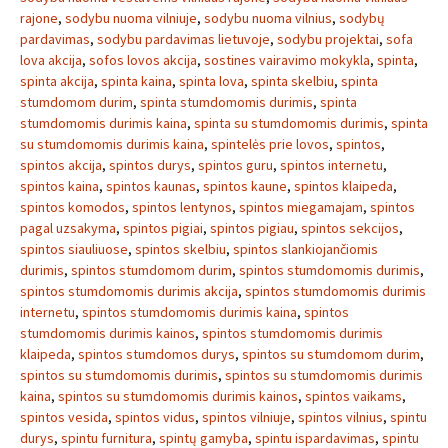
rajone
,
sodybu nuoma vilniuje
,
sodybu nuoma vilnius
,
sodybų
pardavimas
,
sodybu pardavimas lietuvoje
,
sodybu projektai
,
sofa
lova akcija
,
sofos lovos akcija
,
sostines vairavimo mokykla
,
spinta
,
spinta akcija
,
spinta kaina
,
spinta lova
,
spinta skelbiu
,
spinta
stumdomom durim
,
spinta stumdomomis durimis
,
spinta
stumdomomis durimis kaina
,
spinta su stumdomomis durimis
,
spinta
su stumdomomis durimis kaina
,
spintelės prie lovos
,
spintos
,
spintos akcija
,
spintos durys
,
spintos guru
,
spintos internetu
,
spintos kaina
,
spintos kaunas
,
spintos kaune
,
spintos klaipeda
,
spintos komodos
,
spintos lentynos
,
spintos miegamajam
,
spintos
pagal uzsakyma
,
spintos pigiai
,
spintos pigiau
,
spintos sekcijos
,
spintos siauliuose
,
spintos skelbiu
,
spintos slankiojančiomis
durimis
,
spintos stumdomom durim
,
spintos stumdomomis durimis
,
spintos stumdomomis durimis akcija
,
spintos stumdomomis durimis
internetu
,
spintos stumdomomis durimis kaina
,
spintos
stumdomomis durimis kainos
,
spintos stumdomomis durimis
klaipeda
,
spintos stumdomos durys
,
spintos su stumdomom durim
,
spintos su stumdomomis durimis
,
spintos su stumdomomis durimis
kaina
,
spintos su stumdomomis durimis kainos
,
spintos vaikams
,
spintos vesida
,
spintos vidus
,
spintos vilniuje
,
spintos vilnius
,
spintu
durys
,
spintu furnitura
,
spintų gamyba
,
spintu ispardavimas
,
spintu