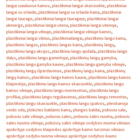
langai siauliuose kainos
,
plastikiniai langai skaiciuokle
,
plastikiniai
langai su orlaide
,
plastikiniai langai su orlaide kaina
,
plastikiniai
langai taurage
,
plastikiniai langai taurageje
,
plastikiniai langai
ukmerge
,
plastikiniai langai utena
,
plastikiniai langai utenoje
,
plastikiniai langai vilniuje
,
plastikiniai langai vilniuje kainos
,
plastikiniai langai vilnius
,
plastikiniailangai
,
plastikinio lango kaina
,
plastikinis langas
,
plastikinis langas kaina
,
plastikinių langų
,
plastikiniu langu akcijos
,
plastikiniu langu apdaila
,
plastikiniu langu
dalys
,
plastikiniu langu gamintojai
,
plastikinių langų gamyba
,
plastikiniu langu gamyba kaune
,
plastikiniu langu gamyba vilniuje
,
plastikinių langų išpardavimas
,
plastikinių langų kaina
,
plastikinių
langų kainos
,
plastikiniu langu kainos kaune
,
plastikiniu langu kainos
klaipedoje
,
plastikiniu langu kainos skaiciuokle
,
plastikiniu langu
kainos vilniuje
,
plastikiniu langu montavimas
,
plastikiniu langu
profiliai
,
plastikiniu langu reguliavimas
,
plastikiniu langu remontas
,
plastikiniu langu skaiciuokle
,
plastikiniu langu spalvos
,
pleiskanoja
veido oda
,
plokstes baldams kaina
,
plunges baldai
,
pobuviu sale
,
pobuviu sale vilniuje
,
pobuviu sales
,
pobuviu sales nuoma
,
pobuviu
sales nuoma vilniuje
,
pobūvių salės vilniuje sodybos nuoma vilniaus
apskrityje sodybos klaipedos apskrityje kaimo turizmas vilniaus
apskrityje sodybu nuoma vilniaus apskrityje sodybos kauno