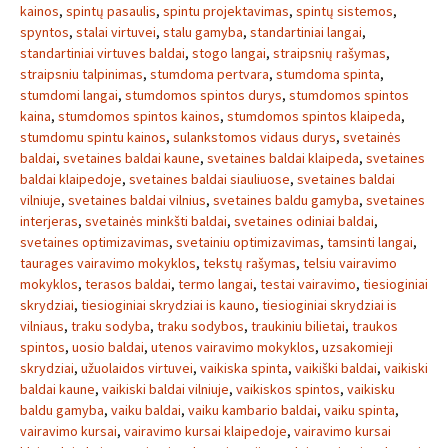
kainos
,
spintų pasaulis
,
spintu projektavimas
,
spintų sistemos
,
spyntos
,
stalai virtuvei
,
stalu gamyba
,
standartiniai langai
,
standartiniai virtuves baldai
,
stogo langai
,
straipsnių rašymas
,
straipsniu talpinimas
,
stumdoma pertvara
,
stumdoma spinta
,
stumdomi langai
,
stumdomos spintos durys
,
stumdomos spintos
kaina
,
stumdomos spintos kainos
,
stumdomos spintos klaipeda
,
stumdomu spintu kainos
,
sulankstomos vidaus durys
,
svetainės
baldai
,
svetaines baldai kaune
,
svetaines baldai klaipeda
,
svetaines
baldai klaipedoje
,
svetaines baldai siauliuose
,
svetaines baldai
vilniuje
,
svetaines baldai vilnius
,
svetaines baldu gamyba
,
svetaines
interjeras
,
svetainės minkšti baldai
,
svetaines odiniai baldai
,
svetaines optimizavimas
,
svetainiu optimizavimas
,
tamsinti langai
,
taurages vairavimo mokyklos
,
tekstų rašymas
,
telsiu vairavimo
mokyklos
,
terasos baldai
,
termo langai
,
testai vairavimo
,
tiesioginiai
skrydziai
,
tiesioginiai skrydziai is kauno
,
tiesioginiai skrydziai is
vilniaus
,
traku sodyba
,
traku sodybos
,
traukiniu bilietai
,
traukos
spintos
,
uosio baldai
,
utenos vairavimo mokyklos
,
uzsakomieji
skrydziai
,
užuolaidos virtuvei
,
vaikiska spinta
,
vaikiški baldai
,
vaikiski
baldai kaune
,
vaikiski baldai vilniuje
,
vaikiskos spintos
,
vaikisku
baldu gamyba
,
vaiku baldai
,
vaiku kambario baldai
,
vaiku spinta
,
vairavimo kursai
,
vairavimo kursai klaipedoje
,
vairavimo kursai