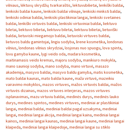
vilniaus
,
lėktuvų skrydžių tvarkaraštis
,
lektuvubilietai
,
lenkiški baldai
,
lenkiski baldai kaune
,
lenkiski baldai vilniuje
,
lenkiski minksti baldai
,
lenkiski odiniai baldai
,
lenkiski plastikiniai langai
,
lenkiski svetaines
baldai
,
lenkiški virtuvės baldai
,
lenkiski virtuviniai baldai
,
liektuvo
biletai
,
liektuvo bilietai
,
liektuvu biletai
,
liektuvu bilietai
,
lietuviški
baldai
,
lietuviski miegamojo baldai
,
lietuviski virtuves baldai
,
lietuvos baldu gamintojai
,
lingiu sodyba
,
lirene kosmetika
,
londonas
vilnius
,
londonas vilnius skrydziai
,
losjonas nuo spuogu
,
lova spinta
,
lovu gamyba kaune
,
lygi veido oda
,
madara kosmetika
,
maitinamasis veido kremas
,
majoru sodyba
,
manikiuro mokykla
,
mano saunioji sodyba
,
mano sodyba
,
mano virtuvė
,
masazo
akademija
,
masyvo baldai
,
masyvo baldu gamyba
,
matis kosmetika
,
mato baldai kaunas
,
mato baldai kaune
,
maža virtuvė
,
mazeikiu
vairavimo mokyklos
,
mazos virtuves
,
mažos virtuvės baldai
,
mažos
virtuvės dizainas
,
mazos virtuves interjeras
,
mazos virtuves
isplanavimas
,
mazu virtuviu baldai
,
medinės durys
,
medinės lauko
durys
,
medines spintos
,
medines virtuves
,
mediniai ar plastikiniai
langai
,
mediniai baldai
,
mediniai baldai pagal uzsakyma
,
mediniai
langai
,
mediniai langai akcija
,
mediniai langai kaina
,
mediniai langai
kainos
,
mediniai langai kaunas
,
mediniai langai kaune
,
mediniai langai
klaipeda
,
mediniai langai klaipedoje
,
mediniai langai su stiklo