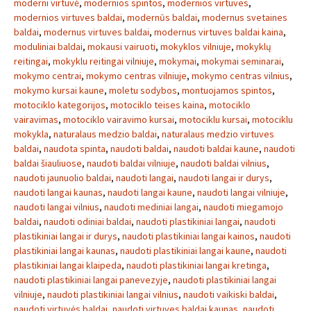
moderni virtuvė
,
modernios spintos
,
modernios virtuves
,
modernios virtuves baldai
,
modernūs baldai
,
modernus svetaines
baldai
,
modernus virtuves baldai
,
modernus virtuves baldai kaina
,
moduliniai baldai
,
mokausi vairuoti
,
mokyklos vilniuje
,
mokyklų
reitingai
,
mokyklu reitingai vilniuje
,
mokymai
,
mokymai seminarai
,
mokymo centrai
,
mokymo centras vilniuje
,
mokymo centras vilnius
,
mokymo kursai kaune
,
moletu sodybos
,
montuojamos spintos
,
motociklo kategorijos
,
motociklo teises kaina
,
motociklo
vairavimas
,
motociklo vairavimo kursai
,
motociklu kursai
,
motociklu
mokykla
,
naturalaus medzio baldai
,
naturalaus medzio virtuves
baldai
,
naudota spinta
,
naudoti baldai
,
naudoti baldai kaune
,
naudoti
baldai šiauliuose
,
naudoti baldai vilniuje
,
naudoti baldai vilnius
,
naudoti jaunuolio baldai
,
naudoti langai
,
naudoti langai ir durys
,
naudoti langai kaunas
,
naudoti langai kaune
,
naudoti langai vilniuje
,
naudoti langai vilnius
,
naudoti mediniai langai
,
naudoti miegamojo
baldai
,
naudoti odiniai baldai
,
naudoti plastikiniai langai
,
naudoti
plastikiniai langai ir durys
,
naudoti plastikiniai langai kainos
,
naudoti
plastikiniai langai kaunas
,
naudoti plastikiniai langai kaune
,
naudoti
plastikiniai langai klaipeda
,
naudoti plastikiniai langai kretinga
,
naudoti plastikiniai langai panevezyje
,
naudoti plastikiniai langai
vilniuje
,
naudoti plastikiniai langai vilnius
,
naudoti vaikiski baldai
,
naudoti virtuvės baldai
,
naudoti virtuves baldai kaunas
,
naudoti