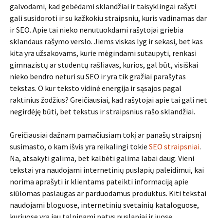
galvodami, kad gebėdami sklandžiai ir taisyklingai rašyti
gali susidoroti ir su kažkokiu straipsniu, kuris vadinamas dar
ir SEO. Apie tai nieko nenutuokdami rašytojai griebia
sklandaus rašymo verslo. Jiems viskas lyg ir sekasi, bet kas
kita yra užsakovams, kurie mėgindami sutaupyti, renkasi
gimnazistų ar studentų rašliavas, kurios, gal būt, visiškai
nieko bendro neturi su SEO ir yra tik gražiai parašytas
tekstas. O kur teksto vidinė energija ir sąsajos pagal
raktinius žodžius? Greičiausiai, kad rašytojai apie tai gali net
negirdėję būti, bet tekstus ir straipsnius rašo sklandžiai.
Greičiausiai dažnam pamačiusiam tokį ar panašų straipsnį
susimasto, o kam išvis yra reikalingi tokie
SEO straipsniai
.
Na, atsakyti galima, bet kalbėti galima labai daug. Vieni
tekstai yra naudojami internetinių puslapių paleidimui, kai
norima aprašyti ir klientams pateikti informaciją apie
siūlomas paslaugas ar parduodamus produktus. Kiti tekstai
naudojami bloguose, internetinių svetainių kataloguose,
kuriuose yra jau talpinami patys puslapiai ir juose