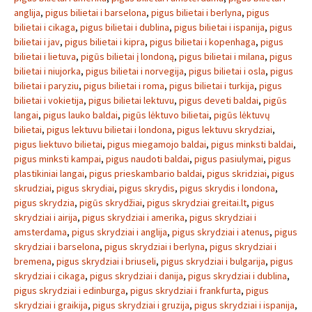
anglija
,
pigus bilietai i barselona
,
pigus bilietai i berlyna
,
pigus
bilietai i cikaga
,
pigus bilietai i dublina
,
pigus bilietai i ispanija
,
pigus
bilietai i jav
,
pigus bilietai i kipra
,
pigus bilietai i kopenhaga
,
pigus
bilietai i lietuva
,
pigūs bilietai į londoną
,
pigus bilietai i milana
,
pigus
bilietai i niujorka
,
pigus bilietai i norvegija
,
pigus bilietai i osla
,
pigus
bilietai i paryziu
,
pigus bilietai i roma
,
pigus bilietai i turkija
,
pigus
bilietai i vokietija
,
pigus bilietai lektuvu
,
pigus deveti baldai
,
pigūs
langai
,
pigus lauko baldai
,
pigūs lėktuvo bilietai
,
pigūs lėktuvų
bilietai
,
pigus lektuvu bilietai i londona
,
pigus lektuvu skrydziai
,
pigus liektuvo bilietai
,
pigus miegamojo baldai
,
pigus minksti baldai
,
pigus minksti kampai
,
pigus naudoti baldai
,
pigus pasiulymai
,
pigus
plastikiniai langai
,
pigus prieskambario baldai
,
pigus skridziai
,
pigus
skrudziai
,
pigus skrydiai
,
pigus skrydis
,
pigus skrydis i londona
,
pigus skrydzia
,
pigūs skrydžiai
,
pigus skrydziai greitai.lt
,
pigus
skrydziai i airija
,
pigus skrydziai i amerika
,
pigus skrydziai i
amsterdama
,
pigus skrydziai i anglija
,
pigus skrydziai i atenus
,
pigus
skrydziai i barselona
,
pigus skrydziai i berlyna
,
pigus skrydziai i
bremena
,
pigus skrydziai i briuseli
,
pigus skrydziai i bulgarija
,
pigus
skrydziai i cikaga
,
pigus skrydziai i danija
,
pigus skrydziai i dublina
,
pigus skrydziai i edinburga
,
pigus skrydziai i frankfurta
,
pigus
skrydziai i graikija
,
pigus skrydziai i gruzija
,
pigus skrydziai i ispanija
,