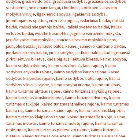
sodyba
,
grazi veido oda
,
gražiausia sodyba
,
graziausios sodybos
vestuvems
,
heinzmann langai
,
i londona
,
ikonikovo vairavimo
mokykla vilniuje
,
ilgakiemio sodyba
,
ilgakiemis sodyba
,
įmontuojamos spintos
,
internetu pigiau
,
isskirtiniai baldai
,
italiski
baldai
,
italiski miegamojo baldai
,
italiski svetaines baldai
,
italiski
virtuves baldai
,
iwostin kosmetika
,
jagmino vairavimo mokykla
,
jasučio vairavimo mokykla
,
jasucio vairavimo mokykla kainos
,
jaunuolio baldai
,
jaunuolio baldai kaune
,
jaunuolio kambario baldai
,
juodasis alksnis baldai
,
jurciu sodyba
,
justluka baldai
,
kada geriausia
pirkti lektuvo bilietus
,
kada pigiausi lektuvu bilietai
,
kaimo sodyba
,
kaimo sodyba dviems
,
kaimo sodybos alytaus rajone
,
kaimo
sodybos anyksciu rajone
,
kaimo sodybos kauno rajone
,
kaimo
sodybos klaipedos rajone
,
kaimo sodybos traku rajone
,
kaimo
sodybos vilniaus rajone
,
kaimo sodybu nuoma
,
kaimo turizmas
,
kaimo turizmas alytaus rajone
,
kaimo turizmas anykščių rajone
,
kaimo turizmas druskininkuose
,
kaimo turizmas dviems
,
kaimo
turizmas dzukijoje
,
kaimo turizmas ignalinos rajone
,
kaimo turizmas
kauno raj
,
kaimo turizmas kauno rajone
,
kaimo turizmas klaipeda
,
kaimo turizmas klaipedos rajone
,
kaimo turizmas lietuvoje
,
kaimo
turizmas moletai
,
kaimo turizmas molėtų rajone
,
kaimo turizmas
moletuose
,
kaimo turizmas panevezio rajone
,
kaimo turizmas
plateliai
,
kaimo turizmas prie ezero
,
kaimo turizmas siauliu rajone
,