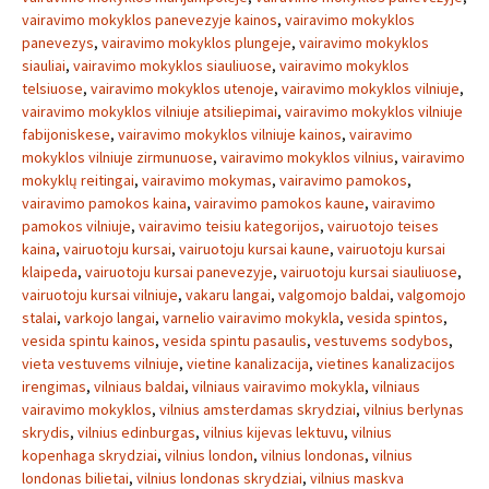
vairavimo mokyklos panevezyje kainos
,
vairavimo mokyklos
panevezys
,
vairavimo mokyklos plungeje
,
vairavimo mokyklos
siauliai
,
vairavimo mokyklos siauliuose
,
vairavimo mokyklos
telsiuose
,
vairavimo mokyklos utenoje
,
vairavimo mokyklos vilniuje
,
vairavimo mokyklos vilniuje atsiliepimai
,
vairavimo mokyklos vilniuje
fabijoniskese
,
vairavimo mokyklos vilniuje kainos
,
vairavimo
mokyklos vilniuje zirmunuose
,
vairavimo mokyklos vilnius
,
vairavimo
mokyklų reitingai
,
vairavimo mokymas
,
vairavimo pamokos
,
vairavimo pamokos kaina
,
vairavimo pamokos kaune
,
vairavimo
pamokos vilniuje
,
vairavimo teisiu kategorijos
,
vairuotojo teises
kaina
,
vairuotoju kursai
,
vairuotoju kursai kaune
,
vairuotoju kursai
klaipeda
,
vairuotoju kursai panevezyje
,
vairuotoju kursai siauliuose
,
vairuotoju kursai vilniuje
,
vakaru langai
,
valgomojo baldai
,
valgomojo
stalai
,
varkojo langai
,
varnelio vairavimo mokykla
,
vesida spintos
,
vesida spintu kainos
,
vesida spintu pasaulis
,
vestuvems sodybos
,
vieta vestuvems vilniuje
,
vietine kanalizacija
,
vietines kanalizacijos
irengimas
,
vilniaus baldai
,
vilniaus vairavimo mokykla
,
vilniaus
vairavimo mokyklos
,
vilnius amsterdamas skrydziai
,
vilnius berlynas
skrydis
,
vilnius edinburgas
,
vilnius kijevas lektuvu
,
vilnius
kopenhaga skrydziai
,
vilnius london
,
vilnius londonas
,
vilnius
londonas bilietai
,
vilnius londonas skrydziai
,
vilnius maskva