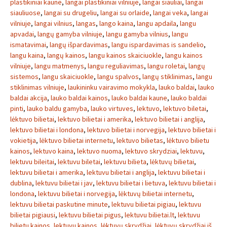
plastikiniai kaune
,
langai plastikiniai vilniuje
,
langai siauliai
,
langai
siauliuose
,
langai su drugeliu
,
langai su orlaide
,
langai veka
,
langai
vilniuje
,
langai vilnius
,
langas
,
lango kaina
,
langu apdaila
,
langu
apvadai
,
langų gamyba vilniuje
,
langu gamyba vilnius
,
langu
ismatavimai
,
langų išpardavimas
,
langu ispardavimas is sandelio
,
langu kaina
,
langų kainos
,
langu kainos skaiciuokle
,
langu kainos
vilniuje
,
langu matmenys
,
langu reguliavimas
,
langu roletai
,
langų
sistemos
,
langu skaiciuokle
,
langu spalvos
,
langų stiklinimas
,
langu
stiklinimas vilniuje
,
laukininku vairavimo mokykla
,
lauko baldai
,
lauko
baldai akcija
,
lauko baldai kainos
,
lauko baldai kaune
,
lauko baldai
pinti
,
lauko baldu gamyba
,
lauko virtuves
,
lektuvo
,
lektuvo biletai
,
lėktuvo bilietai
,
lektuvo bilietai i amerika
,
lektuvo bilietai i anglija
,
lektuvo bilietai i londona
,
lektuvo bilietai i norvegija
,
lektuvo bilietai i
vokietija
,
lėktuvo bilietai internetu
,
lektuvo bilietas
,
lėktuvo bilietu
kainos
,
lektuvo kaina
,
lektuvo nuoma
,
lektuvo skrydziai
,
lektuvu
,
lektuvu bileitai
,
lektuvu biletai
,
lektuvu bilieta
,
lėktuvų bilietai
,
lektuvu bilietai i amerika
,
lektuvu bilietai i anglija
,
lektuvu bilietai i
dublina
,
lektuvu bilietai i jav
,
lektuvu bilietai i lietuva
,
lektuvu bilietai i
londona
,
lektuvu bilietai i norvegija
,
lėktuvų bilietai internetu
,
lektuvu bilietai paskutine minute
,
lektuvu bilietai pigiau
,
lektuvu
bilietai pigiausi
,
lektuvu bilietai pigus
,
lektuvu bilietai.lt
,
lektuvu
bilietu kainos
,
lektuvu kainos
,
lėktuvų skrydžiai
,
lėktuvų skrydžiai iš