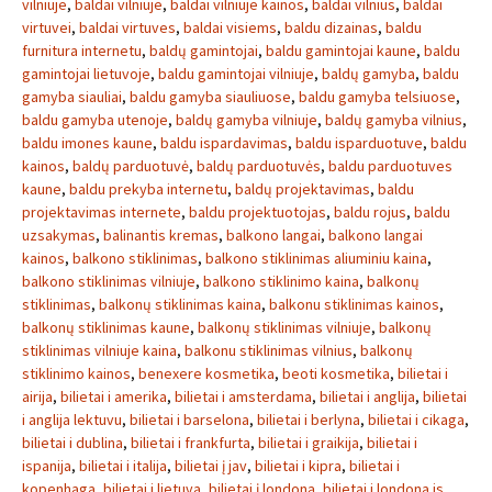
vilniuje
,
baldai vilniuje
,
baldai vilniuje kainos
,
baldai vilnius
,
baldai
virtuvei
,
baldai virtuves
,
baldai visiems
,
baldu dizainas
,
baldu
furnitura internetu
,
baldų gamintojai
,
baldu gamintojai kaune
,
baldu
gamintojai lietuvoje
,
baldu gamintojai vilniuje
,
baldų gamyba
,
baldu
gamyba siauliai
,
baldu gamyba siauliuose
,
baldu gamyba telsiuose
,
baldu gamyba utenoje
,
baldų gamyba vilniuje
,
baldų gamyba vilnius
,
baldu imones kaune
,
baldu ispardavimas
,
baldu isparduotuve
,
baldu
kainos
,
baldų parduotuvė
,
baldų parduotuvės
,
baldu parduotuves
kaune
,
baldu prekyba internetu
,
baldų projektavimas
,
baldu
projektavimas internete
,
baldu projektuotojas
,
baldu rojus
,
baldu
uzsakymas
,
balinantis kremas
,
balkono langai
,
balkono langai
kainos
,
balkono stiklinimas
,
balkono stiklinimas aliuminiu kaina
,
balkono stiklinimas vilniuje
,
balkono stiklinimo kaina
,
balkonų
stiklinimas
,
balkonų stiklinimas kaina
,
balkonu stiklinimas kainos
,
balkonų stiklinimas kaune
,
balkonų stiklinimas vilniuje
,
balkonų
stiklinimas vilniuje kaina
,
balkonu stiklinimas vilnius
,
balkonų
stiklinimo kainos
,
benexere kosmetika
,
beoti kosmetika
,
bilietai i
airija
,
bilietai i amerika
,
bilietai i amsterdama
,
bilietai i anglija
,
bilietai
i anglija lektuvu
,
bilietai i barselona
,
bilietai i berlyna
,
bilietai i cikaga
,
bilietai i dublina
,
bilietai i frankfurta
,
bilietai i graikija
,
bilietai i
ispanija
,
bilietai i italija
,
bilietai į jav
,
bilietai i kipra
,
bilietai i
kopenhaga
,
bilietai i lietuva
,
bilietai į londoną
,
bilietai i londona is