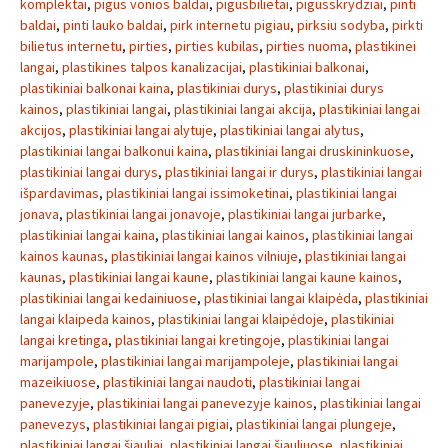
komplektai
,
pigus vonios baldai
,
pigusbilietai
,
pigusskrydziai
,
pinti
baldai
,
pinti lauko baldai
,
pirk internetu pigiau
,
pirksiu sodyba
,
pirkti
bilietus internetu
,
pirties
,
pirties kubilas
,
pirties nuoma
,
plastikinei
langai
,
plastikines talpos kanalizacijai
,
plastikiniai balkonai
,
plastikiniai balkonai kaina
,
plastikiniai durys
,
plastikiniai durys
kainos
,
plastikiniai langai
,
plastikiniai langai akcija
,
plastikiniai langai
akcijos
,
plastikiniai langai alytuje
,
plastikiniai langai alytus
,
plastikiniai langai balkonui kaina
,
plastikiniai langai druskininkuose
,
plastikiniai langai durys
,
plastikiniai langai ir durys
,
plastikiniai langai
išpardavimas
,
plastikiniai langai issimoketinai
,
plastikiniai langai
jonava
,
plastikiniai langai jonavoje
,
plastikiniai langai jurbarke
,
plastikiniai langai kaina
,
plastikiniai langai kainos
,
plastikiniai langai
kainos kaunas
,
plastikiniai langai kainos vilniuje
,
plastikiniai langai
kaunas
,
plastikiniai langai kaune
,
plastikiniai langai kaune kainos
,
plastikiniai langai kedainiuose
,
plastikiniai langai klaipėda
,
plastikiniai
langai klaipeda kainos
,
plastikiniai langai klaipėdoje
,
plastikiniai
langai kretinga
,
plastikiniai langai kretingoje
,
plastikiniai langai
marijampole
,
plastikiniai langai marijampoleje
,
plastikiniai langai
mazeikiuose
,
plastikiniai langai naudoti
,
plastikiniai langai
panevezyje
,
plastikiniai langai panevezyje kainos
,
plastikiniai langai
panevezys
,
plastikiniai langai pigiai
,
plastikiniai langai plungeje
,
plastikiniai langai šiauliai
,
plastikiniai langai šiauliuose
,
plastikiniai