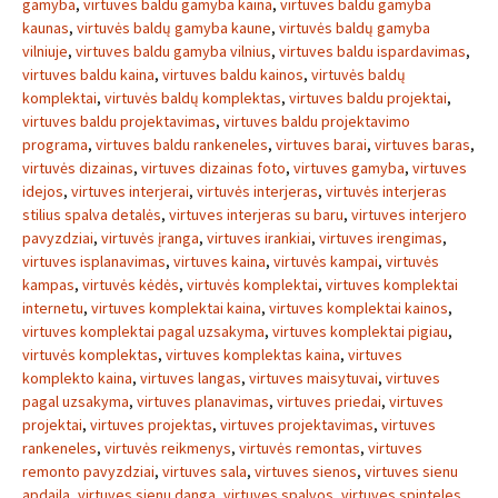
gamyba
,
virtuves baldu gamyba kaina
,
virtuves baldu gamyba
kaunas
,
virtuvės baldų gamyba kaune
,
virtuvės baldų gamyba
vilniuje
,
virtuves baldu gamyba vilnius
,
virtuves baldu ispardavimas
,
virtuves baldu kaina
,
virtuves baldu kainos
,
virtuvės baldų
komplektai
,
virtuvės baldų komplektas
,
virtuves baldu projektai
,
virtuves baldu projektavimas
,
virtuves baldu projektavimo
programa
,
virtuves baldu rankeneles
,
virtuves barai
,
virtuves baras
,
virtuvės dizainas
,
virtuves dizainas foto
,
virtuves gamyba
,
virtuves
idejos
,
virtuves interjerai
,
virtuvės interjeras
,
virtuvės interjeras
stilius spalva detalės
,
virtuves interjeras su baru
,
virtuves interjero
pavyzdziai
,
virtuvės įranga
,
virtuves irankiai
,
virtuves irengimas
,
virtuves isplanavimas
,
virtuves kaina
,
virtuvės kampai
,
virtuvės
kampas
,
virtuvės kėdės
,
virtuvės komplektai
,
virtuves komplektai
internetu
,
virtuves komplektai kaina
,
virtuves komplektai kainos
,
virtuves komplektai pagal uzsakyma
,
virtuves komplektai pigiau
,
virtuvės komplektas
,
virtuves komplektas kaina
,
virtuves
komplekto kaina
,
virtuves langas
,
virtuves maisytuvai
,
virtuves
pagal uzsakyma
,
virtuves planavimas
,
virtuves priedai
,
virtuves
projektai
,
virtuves projektas
,
virtuves projektavimas
,
virtuves
rankeneles
,
virtuvės reikmenys
,
virtuvės remontas
,
virtuves
remonto pavyzdziai
,
virtuves sala
,
virtuves sienos
,
virtuves sienu
apdaila
,
virtuves sienu danga
,
virtuves spalvos
,
virtuves spinteles
,