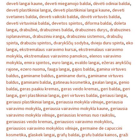
deveti langai kaune
,
deveti miegamojo baldai
,
dėvėti odiniai baldai
,
deveti plastikiniai langai
,
deveti plastikiniai langai kaune
,
deveti
svetaines baldai
,
deveti vaikiski baldai
,
dėvėti virtuvės baldai
,
deveti virtuviniai baldai
,
devetos spintos
,
diforma baldai
,
doleta
langai
,
drabužinė
,
drabuzines baldai
,
drabuzines durys
,
drabuzines
isplanavimas
,
drabuziniu iranga
,
drabuziniu sistemos
,
drabužių
spinta
,
drabuziu spintos
,
dvarykščių sodyba
,
dvieju duru spinta
,
eko
langai
,
ekstremalaus vairavimo kursai
,
ekstremalaus vairavimo
mokykla
,
ekstremalaus vairavimo pamokos
,
elenos vairavimo
mokykla
,
emira spintos
,
euro langai
,
evaldo langai
,
ežeras anykščių
rajone
,
ezero nuoma
,
fauga langai
,
gajos baldai
,
gamina virtuves
baldus
,
gaminame baldus
,
gaminame duris
,
gaminame virtuves
baldus
,
gaminami baldai
,
gatineau kosmetika
,
gealan langai
,
genio
baldai
,
geras paakiu kremas
,
geras veido kremas
,
geri baldai
,
geri
langai
,
geri plastikiniai langai
,
geri virtuves baldai
,
geriausi langai
,
geriausi plastikiniai langai
,
geriausia mokykla vilniuje
,
geriausia
vairavimo mokykla
,
geriausia vairavimo mokykla kaune
,
geriausia
vairavimo mokykla vilniuje
,
geriausias kremas nuo rauksliu
,
geriausias veido kremas
,
geriausios vairavimo mokyklos
,
geriausios vairavimo mokyklos vilniuje
,
germaine de capuccini
kosmetika
,
glaskek langai
,
grafų baldai
,
grafu baldai kainos
,
graži