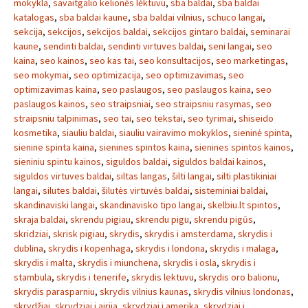
mokykla
,
savaitgalio kelionės lėktuvu
,
sba baldai
,
sba baldai
katalogas
,
sba baldai kaune
,
sba baldai vilnius
,
schuco langai
,
sekcija
,
sekcijos
,
sekcijos baldai
,
sekcijos gintaro baldai
,
seminarai
kaune
,
sendinti baldai
,
sendinti virtuves baldai
,
seni langai
,
seo
kaina
,
seo kainos
,
seo kas tai
,
seo konsultacijos
,
seo marketingas
,
seo mokymai
,
seo optimizacija
,
seo optimizavimas
,
seo
optimizavimas kaina
,
seo paslaugos
,
seo paslaugos kaina
,
seo
paslaugos kainos
,
seo straipsniai
,
seo straipsniu rasymas
,
seo
straipsniu talpinimas
,
seo tai
,
seo tekstai
,
seo tyrimai
,
shiseido
kosmetika
,
siauliu baldai
,
siauliu vairavimo mokyklos
,
sieninė spinta
,
sienine spinta kaina
,
sienines spintos kaina
,
sienines spintos kainos
,
sieniniu spintu kainos
,
siguldos baldai
,
siguldos baldai kainos
,
siguldos virtuves baldai
,
siltas langas
,
šilti langai
,
silti plastikiniai
langai
,
silutes baldai
,
šilutės virtuvės baldai
,
sisteminiai baldai
,
skandinaviski langai
,
skandinavisko tipo langai
,
skelbiu.lt spintos
,
skraja baldai
,
skrendu pigiau
,
skrendu pigu
,
skrendu pigūs
,
skridziai
,
skrisk pigiau
,
skrydis
,
skrydis i amsterdama
,
skrydis i
dublina
,
skrydis i kopenhaga
,
skrydis i londona
,
skrydis i malaga
,
skrydis i malta
,
skrydis i miunchena
,
skrydis i osla
,
skrydis i
stambula
,
skrydis i tenerife
,
skrydis lektuvu
,
skrydis oro balionu
,
skrydis parasparniu
,
skrydis vilnius kaunas
,
skrydis vilnius londonas
,
skrydžiai
,
skrydziai i airija
,
skrydziai i amerika
,
skrydziai i