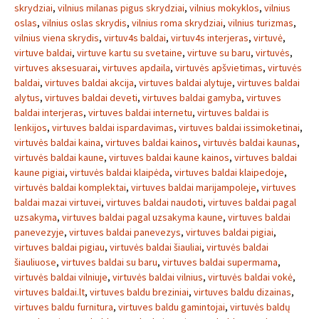
skrydziai
,
vilnius milanas pigus skrydziai
,
vilnius mokyklos
,
vilnius
oslas
,
vilnius oslas skrydis
,
vilnius roma skrydziai
,
vilnius turizmas
,
vilnius viena skrydis
,
virtuv4s baldai
,
virtuv4s interjeras
,
virtuvė
,
virtuve baldai
,
virtuve kartu su svetaine
,
virtuve su baru
,
virtuvės
,
virtuves aksesuarai
,
virtuves apdaila
,
virtuvės apšvietimas
,
virtuvės
baldai
,
virtuves baldai akcija
,
virtuves baldai alytuje
,
virtuves baldai
alytus
,
virtuves baldai deveti
,
virtuves baldai gamyba
,
virtuves
baldai interjeras
,
virtuves baldai internetu
,
virtuves baldai is
lenkijos
,
virtuves baldai ispardavimas
,
virtuves baldai issimoketinai
,
virtuvės baldai kaina
,
virtuves baldai kainos
,
virtuvės baldai kaunas
,
virtuvės baldai kaune
,
virtuves baldai kaune kainos
,
virtuves baldai
kaune pigiai
,
virtuvės baldai klaipėda
,
virtuves baldai klaipedoje
,
virtuvės baldai komplektai
,
virtuves baldai marijampoleje
,
virtuves
baldai mazai virtuvei
,
virtuves baldai naudoti
,
virtuves baldai pagal
uzsakyma
,
virtuves baldai pagal uzsakyma kaune
,
virtuves baldai
panevezyje
,
virtuves baldai panevezys
,
virtuves baldai pigiai
,
virtuves baldai pigiau
,
virtuvės baldai šiauliai
,
virtuvės baldai
šiauliuose
,
virtuves baldai su baru
,
virtuves baldai supermama
,
virtuvės baldai vilniuje
,
virtuvės baldai vilnius
,
virtuvės baldai vokė
,
virtuves baldai.lt
,
virtuves baldu breziniai
,
virtuves baldu dizainas
,
virtuves baldu furnitura
,
virtuves baldu gamintojai
,
virtuvės baldų