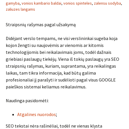
gamyba
,
vonios kambario baldai
,
vonios spinteles
,
zalensu sodyba
,
zaliuzes langams
Straipsnių rašymas pagal užsakymą
Didėjant verslo tempams, ne visi verslininkai sugeba koja
kojon žengti su naujovėmis ar vienomis ar kitomis
technologijomis bei reikalavimais joms, todėl dažnais
griebiasi paslaugų tiekėjų. Viena iš tokių paslaugų yra SEO
straipsnių rašymas, kuriam, suprantama, yra reikalingas
laikas, tam tikra informacija, kad būtų galima
profesionaliai jį parašyti ir sudėlioti pagal visus GOOGLE
paieškos sistemai keliamus reikalavimus.
Naudinga pasidomėti:
Atgalines nuorodos
;
SEO tekstai nėra rašinėliai, todėl ne vienas klysta