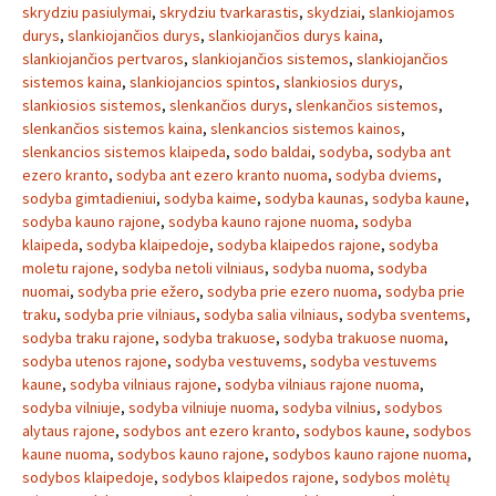
skrydziu pasiulymai
,
skrydziu tvarkarastis
,
skydziai
,
slankiojamos
durys
,
slankiojančios durys
,
slankiojančios durys kaina
,
slankiojančios pertvaros
,
slankiojančios sistemos
,
slankiojančios
sistemos kaina
,
slankiojancios spintos
,
slankiosios durys
,
slankiosios sistemos
,
slenkančios durys
,
slenkančios sistemos
,
slenkančios sistemos kaina
,
slenkancios sistemos kainos
,
slenkancios sistemos klaipeda
,
sodo baldai
,
sodyba
,
sodyba ant
ezero kranto
,
sodyba ant ezero kranto nuoma
,
sodyba dviems
,
sodyba gimtadieniui
,
sodyba kaime
,
sodyba kaunas
,
sodyba kaune
,
sodyba kauno rajone
,
sodyba kauno rajone nuoma
,
sodyba
klaipeda
,
sodyba klaipedoje
,
sodyba klaipedos rajone
,
sodyba
moletu rajone
,
sodyba netoli vilniaus
,
sodyba nuoma
,
sodyba
nuomai
,
sodyba prie ežero
,
sodyba prie ezero nuoma
,
sodyba prie
traku
,
sodyba prie vilniaus
,
sodyba salia vilniaus
,
sodyba sventems
,
sodyba traku rajone
,
sodyba trakuose
,
sodyba trakuose nuoma
,
sodyba utenos rajone
,
sodyba vestuvems
,
sodyba vestuvems
kaune
,
sodyba vilniaus rajone
,
sodyba vilniaus rajone nuoma
,
sodyba vilniuje
,
sodyba vilniuje nuoma
,
sodyba vilnius
,
sodybos
alytaus rajone
,
sodybos ant ezero kranto
,
sodybos kaune
,
sodybos
kaune nuoma
,
sodybos kauno rajone
,
sodybos kauno rajone nuoma
,
sodybos klaipedoje
,
sodybos klaipedos rajone
,
sodybos molėtų