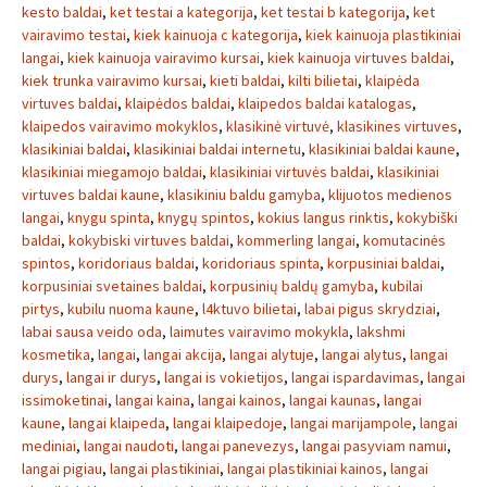
kesto baldai
,
ket testai a kategorija
,
ket testai b kategorija
,
ket
vairavimo testai
,
kiek kainuoja c kategorija
,
kiek kainuoja plastikiniai
langai
,
kiek kainuoja vairavimo kursai
,
kiek kainuoja virtuves baldai
,
kiek trunka vairavimo kursai
,
kieti baldai
,
kilti bilietai
,
klaipėda
virtuves baldai
,
klaipėdos baldai
,
klaipedos baldai katalogas
,
klaipedos vairavimo mokyklos
,
klasikinė virtuvė
,
klasikines virtuves
,
klasikiniai baldai
,
klasikiniai baldai internetu
,
klasikiniai baldai kaune
,
klasikiniai miegamojo baldai
,
klasikiniai virtuvės baldai
,
klasikiniai
virtuves baldai kaune
,
klasikiniu baldu gamyba
,
klijuotos medienos
langai
,
knygu spinta
,
knygų spintos
,
kokius langus rinktis
,
kokybiški
baldai
,
kokybiski virtuves baldai
,
kommerling langai
,
komutacinės
spintos
,
koridoriaus baldai
,
koridoriaus spinta
,
korpusiniai baldai
,
korpusiniai svetaines baldai
,
korpusinių baldų gamyba
,
kubilai
pirtys
,
kubilu nuoma kaune
,
l4ktuvo bilietai
,
labai pigus skrydziai
,
labai sausa veido oda
,
laimutes vairavimo mokykla
,
lakshmi
kosmetika
,
langai
,
langai akcija
,
langai alytuje
,
langai alytus
,
langai
durys
,
langai ir durys
,
langai is vokietijos
,
langai ispardavimas
,
langai
issimoketinai
,
langai kaina
,
langai kainos
,
langai kaunas
,
langai
kaune
,
langai klaipeda
,
langai klaipedoje
,
langai marijampole
,
langai
mediniai
,
langai naudoti
,
langai panevezys
,
langai pasyviam namui
,
langai pigiau
,
langai plastikiniai
,
langai plastikiniai kainos
,
langai