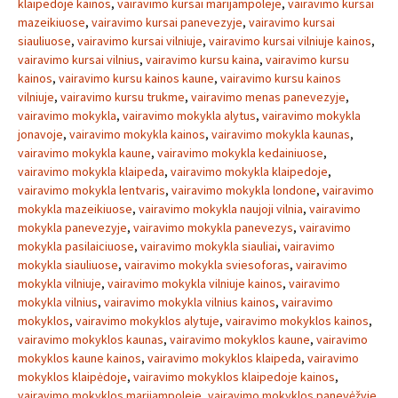
klaipedoje kainos
,
vairavimo kursai marijampoleje
,
vairavimo kursai
mazeikiuose
,
vairavimo kursai panevezyje
,
vairavimo kursai
siauliuose
,
vairavimo kursai vilniuje
,
vairavimo kursai vilniuje kainos
,
vairavimo kursai vilnius
,
vairavimo kursu kaina
,
vairavimo kursu
kainos
,
vairavimo kursu kainos kaune
,
vairavimo kursu kainos
vilniuje
,
vairavimo kursu trukme
,
vairavimo menas panevezyje
,
vairavimo mokykla
,
vairavimo mokykla alytus
,
vairavimo mokykla
jonavoje
,
vairavimo mokykla kainos
,
vairavimo mokykla kaunas
,
vairavimo mokykla kaune
,
vairavimo mokykla kedainiuose
,
vairavimo mokykla klaipeda
,
vairavimo mokykla klaipedoje
,
vairavimo mokykla lentvaris
,
vairavimo mokykla londone
,
vairavimo
mokykla mazeikiuose
,
vairavimo mokykla naujoji vilnia
,
vairavimo
mokykla panevezyje
,
vairavimo mokykla panevezys
,
vairavimo
mokykla pasilaiciuose
,
vairavimo mokykla siauliai
,
vairavimo
mokykla siauliuose
,
vairavimo mokykla sviesoforas
,
vairavimo
mokykla vilniuje
,
vairavimo mokykla vilniuje kainos
,
vairavimo
mokykla vilnius
,
vairavimo mokykla vilnius kainos
,
vairavimo
mokyklos
,
vairavimo mokyklos alytuje
,
vairavimo mokyklos kainos
,
vairavimo mokyklos kaunas
,
vairavimo mokyklos kaune
,
vairavimo
mokyklos kaune kainos
,
vairavimo mokyklos klaipeda
,
vairavimo
mokyklos klaipėdoje
,
vairavimo mokyklos klaipedoje kainos
,
vairavimo mokyklos marijampoleje
,
vairavimo mokyklos panevėžyje
,