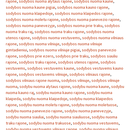
rajone
,
sodybos nuoma alytaus rajone
,
sodybos nuoma kaune
,
sodybos nuoma kaune pigiai
,
sodybos nuoma kauno rajone
,
sodybos nuoma klaipedoje
,
sodybos nuoma klaipedos rajone
,
sodybos nuoma moletu rajone
,
sodybos nuoma panevezio rajone
,
sodybos nuoma panevezyje
,
sodybos nuoma prie traku
,
sodybos
nuoma traku raj
,
sodybos nuoma traku rajone
,
sodybos nuoma
utenos rajone
,
sodybos nuoma vestuvems
,
sodybos nuoma vilniaus
rajone
,
sodybos nuoma vilniuje
,
sodybos nuoma vilniuje
gimtadieniui
,
sodybos nuoma vilniuje pigiai
,
sodybos panevezio
rajone
,
sodybos prie ezero
,
sodybos prie traku
,
sodybos siauliu
rajone
,
sodybos traku rajone
,
sodybos utenos rajone
,
sodybos
vestuvems
,
sodybos vestuvems kaune
,
sodybos vestuvems kauno
rajone
,
sodybos vestuvems vilniuje
,
sodybos vilniaus rajone
,
sodybos vilniaus rajone nuoma
,
sodybos vilniuje
,
sodybos vilniuje
nuoma
,
sodybu nuoma alytaus rajone
,
sodybu nuoma kaune
,
sodybu
nuoma kauno raj
,
sodybu nuoma kauno rajone
,
sodybu nuoma
klaipeda
,
sodybu nuoma klaipedoje
,
sodybu nuoma klaipedos
rajone
,
sodybu nuoma moletu rajone
,
sodybu nuoma moletuose
,
sodybu nuoma panevezio rajone
,
sodybu nuoma panevezyje
,
sodybu nuoma siauliai
,
sodybu nuoma siauliuose
,
sodybu nuoma
traku rajone
,
sodybu nuoma trakuose
,
sodybu nuoma vestuvems
,
sodybu nuoma vestuvems vilniaus rajone
,
sodybu nuoma vilniaus