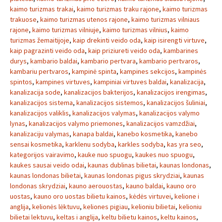
kaimo turizmas trakai
,
kaimo turizmas traku rajone
,
kaimo turizmas
trakuose
,
kaimo turizmas utenos rajone
,
kaimo turizmas vilniaus
rajone
,
kaimo turizmas vilniuje
,
kaimo turizmas vilnius
,
kaimo
turizmas žemaitijoje
,
kaip drekinti veido oda
,
kaip isirengti virtuve
,
kaip pagrazinti veido oda
,
kaip priziureti veido oda
,
kambarines
durys
,
kambario baldai
,
kambario pertvara
,
kambario pertvaros
,
kambariu pertvaros
,
kampinė spinta
,
kampines sekcijos
,
kampinės
spintos
,
kampines virtuves
,
kampiniai virtuves baldai
,
kanalizacija
,
kanalizacija sode
,
kanalizacijos bakterijos
,
kanalizacijos irengimas
,
kanalizacijos sistema
,
kanalizacijos sistemos
,
kanalizacijos šuliniai
,
kanalizacijos valiklis
,
kanalizacijos valymas
,
kanalizacijos valymo
lynas
,
kanalizacijos valymo priemones
,
kanalizacijos vamzdžiai
,
kanalizaciju valymas
,
kanapa baldai
,
kanebo kosmetika
,
kanebo
sensai kosmetika
,
karklenu sodyba
,
karkles sodyba
,
kas yra seo
,
kategorijos vairavimo
,
kauke nuo spuogu
,
kaukes nuo spuogu
,
kaukes sausai veido odai
,
kaunas dublinas bilietai
,
kaunas londonas
,
kaunas londonas bilietai
,
kaunas londonas pigus skrydziai
,
kaunas
londonas skrydziai
,
kauno aerouostas
,
kauno baldai
,
kauno oro
uostas
,
kauno oro uostas bilietu kainos
,
kėdės virtuvei
,
kelione i
anglija
,
kelionės lėktuvu
,
keliones pigiau
,
kelioniu bilietai
,
kelioniu
bilietai lektuvu
,
keltas i anglija
,
keltu bilietu kainos
,
keltu kainos
,