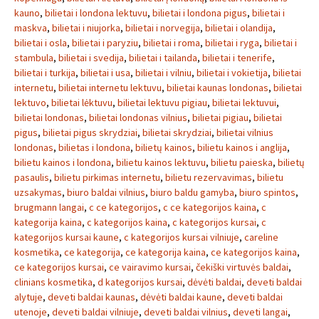
kauno
,
bilietai i londona lektuvu
,
bilietai i londona pigus
,
bilietai i
maskva
,
bilietai i niujorka
,
bilietai i norvegija
,
bilietai i olandija
,
bilietai i osla
,
bilietai i paryziu
,
bilietai i roma
,
bilietai i ryga
,
bilietai i
stambula
,
bilietai i svedija
,
bilietai i tailanda
,
bilietai i tenerife
,
bilietai i turkija
,
bilietai i usa
,
bilietai i vilniu
,
bilietai i vokietija
,
bilietai
internetu
,
bilietai internetu lektuvu
,
bilietai kaunas londonas
,
bilietai
lektuvo
,
bilietai lėktuvu
,
bilietai lektuvu pigiau
,
bilietai lektuvui
,
bilietai londonas
,
bilietai londonas vilnius
,
bilietai pigiau
,
bilietai
pigus
,
bilietai pigus skrydziai
,
bilietai skrydziai
,
bilietai vilnius
londonas
,
bilietas i londona
,
bilietų kainos
,
bilietu kainos i anglija
,
bilietu kainos i londona
,
bilietu kainos lektuvu
,
bilietu paieska
,
bilietų
pasaulis
,
bilietu pirkimas internetu
,
bilietu rezervavimas
,
bilietu
uzsakymas
,
biuro baldai vilnius
,
biuro baldu gamyba
,
biuro spintos
,
brugmann langai
,
c ce kategorijos
,
c ce kategorijos kaina
,
c
kategorija kaina
,
c kategorijos kaina
,
c kategorijos kursai
,
c
kategorijos kursai kaune
,
c kategorijos kursai vilniuje
,
careline
kosmetika
,
ce kategorija
,
ce kategorija kaina
,
ce kategorijos kaina
,
ce kategorijos kursai
,
ce vairavimo kursai
,
čekiški virtuvės baldai
,
clinians kosmetika
,
d kategorijos kursai
,
dėvėti baldai
,
deveti baldai
alytuje
,
deveti baldai kaunas
,
dėvėti baldai kaune
,
deveti baldai
utenoje
,
deveti baldai vilniuje
,
deveti baldai vilnius
,
deveti langai
,