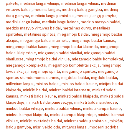
paketu
,
mediniai langai vilniuje
,
mediniai langai vilnius
,
mediniai
virtuvės baldai
,
medinis langas
,
medinių baldų gamyba
,
medinių
durų gamyba
,
mediniu langu gamintojai
,
medinių langų gamyba
,
mediniu langu kaina
,
mediniu langu kainos
,
medzio masyvo baldai
,
medzio masyvo virtuves baldai
,
metalines durys
,
metalinės
spintelės
,
metalinės spintos
,
miegamojo baldai
,
miegamojo baldai
akcijos
,
miegamojo baldai internetu
,
miegamojo baldai kaunas
,
miegamojo baldai kaune
,
miegamojo baldai klaipeda
,
miegamojo
baldai klaipedoje
,
miegamojo baldai siauliai
,
miegamojo baldai
siauliuose
,
miegamojo baldai vilniuje
,
miegamojo baldu komplektai
,
miegamojo komplektai
,
miegamojo komplektai akcija
,
miegamojo
lovos akcija
,
miegamojo spinta
,
miegamojo spintos
,
miegamojo
spintos stumdomomis durimis
,
migdolas baldai
,
migdolo baldai
,
millenium langai
,
minijos baldai
,
minijos baldai kaune
,
minijos baldai
klaipeda
,
minkšti baldai
,
minksti baldai internetu
,
minksti baldai
kaunas
,
minksti baldai kaune
,
minksti baldai klaipeda
,
minksti baldai
klaipedoje
,
minksti baldai panevezyje
,
minksti baldai siauliuose
,
minksti baldai vilniuje
,
minksti baldai vilnius
,
minksti kampai kaune
,
minksti kampai klaipeda
,
minksti kampai klaipedoje
,
minksti kampai
vilniuje
,
minkšti svetainės baldai
,
minkstu baldu gamintojai
,
minkštų
baldų gamyba
,
misri veido oda
,
mituvos langai
,
moderni sodyba
,