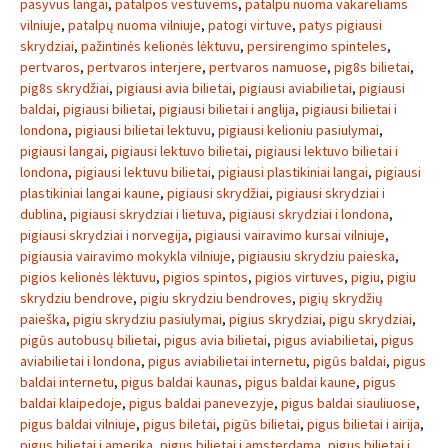
pasyvus langai
,
patalpos vestuvems
,
patalpu nuoma vakareliams
vilniuje
,
patalpų nuoma vilniuje
,
patogi virtuve
,
patys pigiausi
skrydziai
,
pažintinės kelionės lėktuvu
,
persirengimo spinteles
,
pertvaros
,
pertvaros interjere
,
pertvaros namuose
,
pig8s bilietai
,
pig8s skrydžiai
,
pigiausi avia bilietai
,
pigiausi aviabilietai
,
pigiausi
baldai
,
pigiausi bilietai
,
pigiausi bilietai i anglija
,
pigiausi bilietai i
londona
,
pigiausi bilietai lektuvu
,
pigiausi kelioniu pasiulymai
,
pigiausi langai
,
pigiausi lektuvo bilietai
,
pigiausi lektuvo bilietai i
londona
,
pigiausi lektuvu bilietai
,
pigiausi plastikiniai langai
,
pigiausi
plastikiniai langai kaune
,
pigiausi skrydžiai
,
pigiausi skrydziai i
dublina
,
pigiausi skrydziai i lietuva
,
pigiausi skrydziai i londona
,
pigiausi skrydziai i norvegija
,
pigiausi vairavimo kursai vilniuje
,
pigiausia vairavimo mokykla vilniuje
,
pigiausiu skrydziu paieska
,
pigios kelionės lėktuvu
,
pigios spintos
,
pigios virtuves
,
pigiu
,
pigiu
skrydziu bendrove
,
pigiu skrydziu bendroves
,
pigių skrydžių
paieška
,
pigiu skrydziu pasiulymai
,
pigius skrydziai
,
pigu skrydziai
,
pigūs autobusų bilietai
,
pigus avia bilietai
,
pigus aviabilietai
,
pigus
aviabilietai i londona
,
pigus aviabilietai internetu
,
pigūs baldai
,
pigus
baldai internetu
,
pigus baldai kaunas
,
pigus baldai kaune
,
pigus
baldai klaipedoje
,
pigus baldai panevezyje
,
pigus baldai siauliuose
,
pigus baldai vilniuje
,
pigus biletai
,
pigūs bilietai
,
pigus bilietai i airija
,
pigus bilietai i amerika
,
pigus bilietai i amsterdama
,
pigus bilietai i