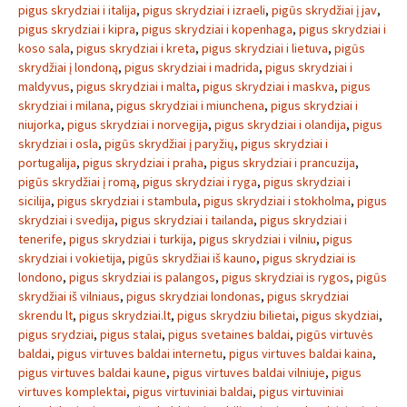
pigus skrydziai i italija
,
pigus skrydziai i izraeli
,
pigūs skrydžiai į jav
,
pigus skrydziai i kipra
,
pigus skrydziai i kopenhaga
,
pigus skrydziai i
koso sala
,
pigus skrydziai i kreta
,
pigus skrydziai i lietuva
,
pigūs
skrydžiai į londoną
,
pigus skrydziai i madrida
,
pigus skrydziai i
maldyvus
,
pigus skrydziai i malta
,
pigus skrydziai i maskva
,
pigus
skrydziai i milana
,
pigus skrydziai i miunchena
,
pigus skrydziai i
niujorka
,
pigus skrydziai i norvegija
,
pigus skrydziai i olandija
,
pigus
skrydziai i osla
,
pigūs skrydžiai į paryžių
,
pigus skrydziai i
portugalija
,
pigus skrydziai i praha
,
pigus skrydziai i prancuzija
,
pigūs skrydžiai į romą
,
pigus skrydziai i ryga
,
pigus skrydziai i
sicilija
,
pigus skrydziai i stambula
,
pigus skrydziai i stokholma
,
pigus
skrydziai i svedija
,
pigus skrydziai i tailanda
,
pigus skrydziai i
tenerife
,
pigus skrydziai i turkija
,
pigus skrydziai i vilniu
,
pigus
skrydziai i vokietija
,
pigūs skrydžiai iš kauno
,
pigus skrydziai is
londono
,
pigus skrydziai is palangos
,
pigus skrydziai is rygos
,
pigūs
skrydžiai iš vilniaus
,
pigus skrydziai londonas
,
pigus skrydziai
skrendu lt
,
pigus skrydziai.lt
,
pigus skrydziu bilietai
,
pigus skydziai
,
pigus srydziai
,
pigus stalai
,
pigus svetaines baldai
,
pigūs virtuvės
baldai
,
pigus virtuves baldai internetu
,
pigus virtuves baldai kaina
,
pigus virtuves baldai kaune
,
pigus virtuves baldai vilniuje
,
pigus
virtuves komplektai
,
pigus virtuviniai baldai
,
pigus virtuviniai