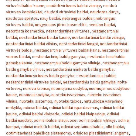
virtuvės baldai kaune
,
naudoti virtuves baldai vilniuje
,
naudoti
virtuves komplektai
,
naudoti virtuviniai baldai
,
naudotos durys
,
naudotos spintos
,
nauji baldai
,
nebrangus baldai
,
nebrangus
virtuves baldai
,
negyvosios jūros kosmetika
,
nemuno baldai
,
neostrata kosmetika
,
nestandartines virtuves
,
nestandartiniai
baldai
,
nestandartiniai baldai kaune
,
nestandartiniai baldai vilniuje
,
nestandartiniai baldai vilnius
,
nestandartiniai langai
,
nestandartiniai
virtuvės baldai
,
nestandartiniai virtuves baldai kaina
,
nestandartiniai
vonios baldai
,
nestandartinių baldų gamyba
,
nestandartiniu baldu
gamyba kaune
,
nestandartiniu baldu gamyba vilniuje
,
nestandartiniu
baldu gamyba vilnius
,
nestandartiniu minkstu baldu gamyba
,
nestandartiniu virtuves baldu gamyba
,
nestardantiniai baldai
,
nestardantiniai virtuves baldai
,
nestardantiniu baldu gamyba
,
nolte
virtuves
,
noreva kremai
,
nuomojama sodyba
,
nuomojamos sodybos
kaune
,
nuomoju sodyba
,
nuoteku isvezimas
,
nuoteku isvezimas
vilnius
,
nuoteku sistemos
,
nuoteku talpos
,
nutsubidze vairavimo
mokykla
,
odiniai baldai
,
odiniai baldai ispardavimas
,
odiniai baldai
kaune
,
odiniai baldai klaipeda
,
odiniai baldai klaipedoje
,
odiniai
baldai naudoti
,
odiniai baldai siauliuose
,
odiniai baldai vilniuje
,
odiniai
kampai
,
odiniai minksti baldai
,
odiniai svetaines baldai
,
ollo baldai
,
optimizavimas paieškos sistemoms
,
orlaides plastikiniams langams
,