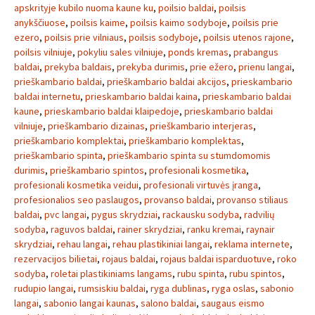
apskrityje kubilo nuoma kaune ku
,
poilsio baldai
,
poilsis
anykščiuose
,
poilsis kaime
,
poilsis kaimo sodyboje
,
poilsis prie
ezero
,
poilsis prie vilniaus
,
poilsis sodyboje
,
poilsis utenos rajone
,
poilsis vilniuje
,
pokyliu sales vilniuje
,
ponds kremas
,
prabangus
baldai
,
prekyba baldais
,
prekyba durimis
,
prie ežero
,
prienu langai
,
prieškambario baldai
,
prieškambario baldai akcijos
,
prieskambario
baldai internetu
,
prieskambario baldai kaina
,
prieskambario baldai
kaune
,
prieskambario baldai klaipedoje
,
prieskambario baldai
vilniuje
,
prieškambario dizainas
,
prieškambario interjeras
,
prieškambario komplektai
,
prieškambario komplektas
,
prieškambario spinta
,
prieškambario spinta su stumdomomis
durimis
,
prieškambario spintos
,
profesionali kosmetika
,
profesionali kosmetika veidui
,
profesionali virtuvės įranga
,
profesionalios seo paslaugos
,
provanso baldai
,
provanso stiliaus
baldai
,
pvc langai
,
pygus skrydziai
,
rackausku sodyba
,
radvilių
sodyba
,
raguvos baldai
,
rainer skrydziai
,
ranku kremai
,
raynair
skrydziai
,
rehau langai
,
rehau plastikiniai langai
,
reklama internete
,
rezervacijos bilietai
,
rojaus baldai
,
rojaus baldai isparduotuve
,
roko
sodyba
,
roletai plastikiniams langams
,
rubu spinta
,
rubu spintos
,
rudupio langai
,
rumsiskiu baldai
,
ryga dublinas
,
ryga oslas
,
sabonio
langai
,
sabonio langai kaunas
,
salono baldai
,
saugaus eismo