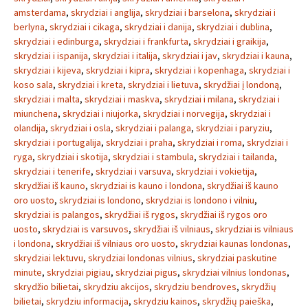
amsterdama
,
skrydziai i anglija
,
skrydziai i barselona
,
skrydziai i
berlyna
,
skrydziai i cikaga
,
skrydziai i danija
,
skrydziai i dublina
,
skrydziai i edinburga
,
skrydziai i frankfurta
,
skrydziai i graikija
,
skrydziai i ispanija
,
skrydziai i italija
,
skrydziai i jav
,
skrydziai i kauna
,
skrydziai i kijeva
,
skrydziai i kipra
,
skrydziai i kopenhaga
,
skrydziai i
koso sala
,
skrydziai i kreta
,
skrydziai i lietuva
,
skrydžiai į londoną
,
skrydziai i malta
,
skrydziai i maskva
,
skrydziai i milana
,
skrydziai i
miunchena
,
skrydziai i niujorka
,
skrydziai i norvegija
,
skrydziai i
olandija
,
skrydziai i osla
,
skrydziai i palanga
,
skrydziai i paryziu
,
skrydziai i portugalija
,
skrydziai i praha
,
skrydziai i roma
,
skrydziai i
ryga
,
skrydziai i skotija
,
skrydziai i stambula
,
skrydziai i tailanda
,
skrydziai i tenerife
,
skrydziai i varsuva
,
skrydziai i vokietija
,
skrydžiai iš kauno
,
skrydziai is kauno i londona
,
skrydžiai iš kauno
oro uosto
,
skrydziai is londono
,
skrydziai is londono i vilniu
,
skrydziai is palangos
,
skrydžiai iš rygos
,
skrydžiai iš rygos oro
uosto
,
skrydziai is varsuvos
,
skrydžiai iš vilniaus
,
skrydziai is vilniaus
i londona
,
skrydžiai iš vilniaus oro uosto
,
skrydziai kaunas londonas
,
skrydziai lektuvu
,
skrydziai londonas vilnius
,
skrydziai paskutine
minute
,
skrydziai pigiau
,
skrydziai pigus
,
skrydziai vilnius londonas
,
skrydžio bilietai
,
skrydziu akcijos
,
skrydziu bendroves
,
skrydžių
bilietai
,
skrydziu informacija
,
skrydziu kainos
,
skrydžių paieška
,